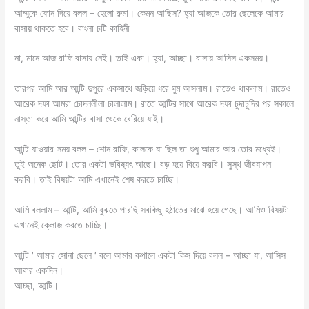
আম্মুকে ফোন দিয়ে বলল – হেলো রুমা। কেমন আছিস? হ্যা আজকে তোর ছেলেকে আমার
বাসায় থাকতে হবে। বাংলা চটি কাহিনী
না, মানে আজ রাফি বাসায় নেই। তাই একা। হ্যা, আচ্ছা। বাসায় আসিস একসময়।
তারপর আমি আর আন্টি দুপুরে একসাথে জড়িয়ে ধরে ঘুম আসলাম। রাতেও থাকলাম। রাতেও
আরেক দফা আমরা চোদনলীলা চালালাম। রাতে আন্টির সাথে আরেক দফা চুদাচুদির পর সকালে
নাস্তা করে আমি আন্টির বাসা থেকে বেরিয়ে যাই।
আন্টি যাওয়ার সময় বলল – শোন রাফি, কালকে যা ছিল তা শুধু আমার আর তোর মধ্যেই।
তুই অনেক ছোট। তোর একটা ভবিষ্যৎ আছে। বড় হয়ে বিয়ে করবি। সুস্থ জীবযাপন
করবি। তাই বিষয়টা আমি এখানেই শেষ করতে চাচ্ছি।
আমি বললাম – আন্টি, আমি বুঝতে পারছি সবকিছু হঠাতের মাঝে হয়ে গেছে। আমিও বিষয়টা
এখানেই ক্লোজ করতে চাচ্ছি।
আন্টি ‘ আমার সোনা ছেলে ‘ বলে আমার কপালে একটা কিস দিয়ে বলল – আচ্ছা যা, আসিস
আবার একদিন।
আচ্ছা, আন্টি।