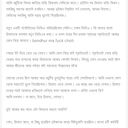
আমি আন্টিকে বিদায় জানিয়ে বাড়ি ফিরলাম সেদিনের মতো। দুইদিন পর রিফাত বাড়ি ফিরল।
সবকিছু আগের মতোই চলছিল। আমরা দুইজন নিয়মিত পর্ণ দেখতাম, আড্ডা দিতাম।
সেদিনের সবকিছু আমি প্রায় ভুলেই গিয়েছিলাম।
নতুন একটি পর্নোস্টারের ভিডিও নামিয়েছিলাম সেদিন। চক্ষম ভিডিও। কি মালরে বাবা!
রিফাতকে বললাম নতুন ভিডিওর কথা। ও বলল পরের দিন রহমত স্যারের প্রাইভেটে আমার
ফোন নিয়ে আসতে। bondhur ma fuck choti
শেয়ার ইট দিয়ে নেবে ওর ফোনে। আমি ফোন নিয়ে যাই প্রাইভেটে। প্রাইভেট শেষে বাড়ি
ফেরার পথে বাগানের কাছে রিফাতকে আমার ফোনটা দিলাম। কিন্তু ফোন দেওয়ার পরই ঘটল
আমার জীবনের আজ পর্যন্ত ঘটা সবথেকে বিব্রতকর ঘটনা
ফোনের ভেতর ছিল আমার আর আন্টির চুদাচুদির পরের সেই সেলফিগুলো। আমি ওগুলো ফোন
থেকে সরাতেই ভুলে গিয়েছিলাম। রিফাত দেখে ফেলল। ওর কাছে ধরা খেয়ে গেলাম। রিফাত
দেখার পরই আমাকে ছবিগুলো দেখিয়ে বলল আমাকে বলল – রাফি! এগুলো কি?
আমি বললাম – না মানে, ইয়ে রিফাত, দোস্ত।
তুই আমার মার সাথে এটা কিভাবে করতে পারলি?
শোন, রিফাত মানে, যা কিছু হয়েছিল দুইজনের মধ্যে মিউচুয়ালি হয়েছিল। বাংলা চটি কাহিনী