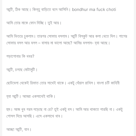
আন্টি, ঠিক আছে। কিন্তু বাড়িতে বলে আসিনি। bondhur ma fuck choti
আমি তোর মাকে ফোন দিচ্ছি। তুই আয়।
‌আমি ভিতরে ঢুকলাম। তারপর সোফায় বসলাম। আন্টি বিস্কুট আর কলা খেতে দিল। পাশের
সোফায় বসল আর বলল – বাসায় মা ভালো আছে? আমির বললাম- হ্যা আছে।
পড়াশোনার কি খবর?
আন্টি, চলছে মোটামুটি।
ছোটবেলা থেকেই রিফাত তোর সাথেই থাকে। একটু খেঁয়াল রাখিস। বাংলা চটি কাহিনী
হ্যা আন্টি। আমরা একসাথেই থাকি।
হুম। আজ খুব গরম পড়েছে না রে? তুই একটু বস। আমি আর থাকতে পারছি না। একটু
গোসল দিয়ে আসছি। এসে একসাথে খাব।
আচ্ছা আন্টি, যান।