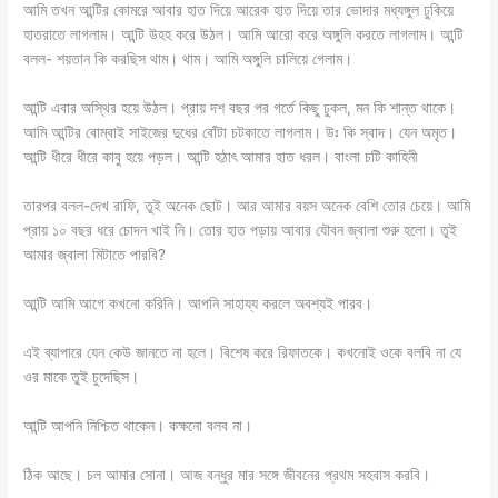
আমি তখন আন্টির কোমরে আবার হাত দিয়ে আরেক হাত দিয়ে তার ভোদার মধ্যঙ্গুল ঢুকিয়ে
হাতরাতে লাগলাম। আন্টি উহহ করে উঠল। আমি আরো করে অঙ্গুলি করতে লাগলাম। আন্টি
বলল- শয়তান কি করছিস থাম। থাম। আমি অঙ্গুলি চালিয়ে গেলাম।
আন্টি এবার অস্থির হয়ে উঠল। প্রায় দশ বছর পর গর্তে কিছু ঢুকল, মন কি শান্ত থাকে।
আমি আন্টির বোম্বাই সাইজের দুধের বোঁটা চটকাতে লাগলাম। উঃ কি স্বাদ। যেন অমৃত।
আন্টি ধীরে ধীরে কাবু হয়ে পড়ল। আন্টি হঠাৎ আমার হাত ধরল। বাংলা চটি কাহিনী
তারপর বলল-দেখ রাফি, তুই অনেক ছোট। আর আমার বয়স অনেক বেশি তোর চেয়ে। আমি
প্রায় ১০ বছর ধরে চোদন খাই নি। তোর হাত পড়ায় আবার যৌবন জ্বালা শুরু হলো। তুই
আমার জ্বালা মিটাতে পারবি?
আন্টি আমি আগে কখনো করিনি। আপনি সাহায্য করলে অবশ্যই পারব।
এই ব্যাপারে যেন কেউ জানতে না হলে। বিশেষ করে রিফাতকে। কখনোই ওকে বলবি না যে
ওর মাকে তুই চুদেছিস।
আন্টি আপনি নিশ্চিত থাকেন। কক্ষনো বলব না।
ঠিক আছে। চল আমার সোনা। আজ বন্ধুর মার সঙ্গে জীবনের প্রথম সহবাস করবি।