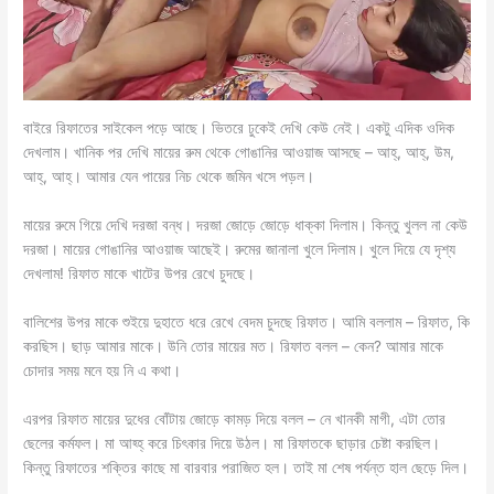
বাইরে রিফাতের সাইকেল পড়ে আছে। ভিতরে ঢুকেই দেখি কেউ নেই। একটু এদিক ওদিক
দেখলাম। খানিক পর দেখি মায়ের রুম থেকে গোঙানির আওয়াজ আসছে – আহ্, আহ্, উম,
আহ্, আহ্। আমার যেন পায়ের নিচ থেকে জমিন খসে পড়ল।
মায়ের রুমে গিয়ে দেখি দরজা বন্ধ। দরজা জোড়ে জোড়ে ধাক্কা দিলাম। কিন্তু খুলল না কেউ
দরজা। মায়ের গোঙানির আওয়াজ আছেই। রুমের জানালা খুলে দিলাম। খুলে দিয়ে যে দৃশ্য
দেখলাম! রিফাত মাকে খাটের উপর রেখে চুদছে।
বালিশের উপর মাকে শুইয়ে দুহাতে ধরে রেখে বেদম চুদছে রিফাত। আমি বললাম – রিফাত, কি
করছিস। ছাড় আমার মাকে। উনি তোর মায়ের মত। রিফাত বলল – কেন? আমার মাকে
চোদার সময় মনে হয় নি এ কথা।
এরপর রিফাত মায়ের দুধের বোঁটায় জোড়ে কামড় দিয়ে বলল – নে খানকী মাগী, এটা তোর
ছেলের কর্মফল। মা আহ্হ্ করে চিৎকার দিয়ে উঠল। মা রিফাতকে ছাড়ার চেষ্টা করছিল।
কিন্তু রিফাতের শক্তির কাছে মা বারবার পরাজিত হল। তাই মা শেষ পর্যন্ত হাল ছেড়ে দিল।