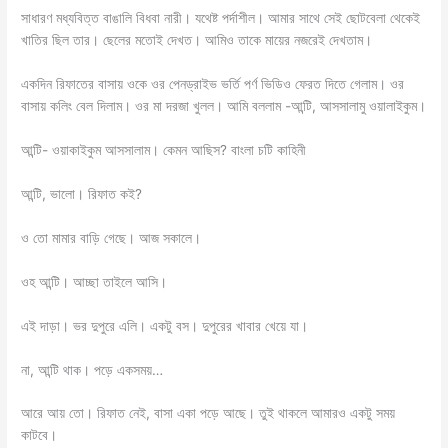
সাধারণ মধ্যবিত্ত বাঙালি বিধবা নারী। যথেষ্ট পর্দাশীল। আমার সাথে সেই ছোটবেলা থেকেই
খাতির ছিল তার। ছেলের মতোই দেখত। আমিও তাকে মায়ের নজরেই দেখতাম।
একদিন রিফাতের বাসায় ওকে ওর পেনড্রাইভ ভর্তি পর্ণ ভিডিও ফেরত দিতে গেলাম। ওর
বাসায় কলিং বেল দিলাম। ওর মা দরজা খুলল। আমি বললাম -আন্টি, আসসালামু ওয়ালাইকুম।
‌আন্টি- ওয়াকাইকুম আসসালাম। কেমন আছিস? বাংলা চটি কাহিনী
আন্টি, ভালো। রিফাত কই?
ও তো মামার বাড়ি গেছে। আজ সকালে।
ওহ আন্টি। আচ্ছা তাইলে আসি।
এই দাড়া। ভর দুপুরে এলি। একটু বস। দুপুরের খাবার খেয়ে যা।
না, আন্টি থাক। পড়ে একসময়…
আরে আয় তো। রিফাত নেই, বাসা একা পড়ে আছে। তুই থাকলে আমারও একটু সময়
কাটবে।