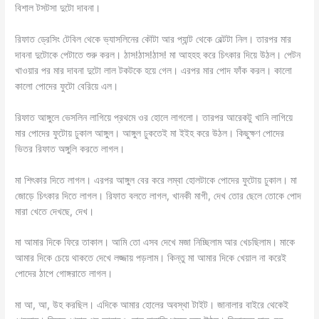
বিশাল টসটসা দুটো দাবনা।
রিফাত ড্রেসিং টেবিল থেকে ভ্যাসলিনের কৌটা আর প্যান্ট থেকে বেল্টটা নিল। তারপর মার
দাবনা দুটোকে পেটাতে শুরু করল। ঠাস!ঠাস!ঠাস! মা আহহহ করে চিৎকার দিয়ে উঠল। পেটন
খাওয়ার পর মার দাবনা দুটো লাল টকটকে হয়ে গেল। এরপর মার পোদ ফাঁক করল। কালো
কালো পোদের ফুটো বেরিয়ে এল।
রিফাত আঙ্গুলে ভেসলিন লাগিয়ে প্রথমে ওর হোলে লাগলো। তারপর আরেকটু খানি লাগিয়ে
মার পোদের ফুটোয় ঢুকাল আঙ্গুল। আঙ্গুল ঢুকতেই মা ইইহ করে উঠল। কিছুক্ষণ পোদের
ভিতর রিফাত অঙ্গুলি করতে লাগল।
মা শিৎকার দিতে লাগল। এরপর আঙ্গুল বের করে লম্বা হোলটাকে পোদের ফুটোয় ঢুকাল। মা
জোড়ে চিৎকার দিতে লাগল। রিফাত বলতে লাগল, খানকী মাগী, দেখ তোর ছেলে তোকে পোদ
মারা খেতে দেখছে, দেখ।
মা আমার দিকে ফিরে তাকাল। আমি তো এসব দেখে মজা নিচ্ছিলাম আর খেচছিলাম। মাকে
আমার দিকে চেয়ে থাকতে দেখে লজ্জায় পড়লাম। কিন্তু মা আমার দিকে খেয়াল না করেই
পোদের ঠাপে গোঙ্গরাতে লাগল।
মা আ, আ, উহ করছিল। এদিকে আমার হোলের অবস্থা টাইট। জানালার বাইরে থেকেই