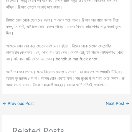
খেচলাম। কিন্তু খেচার পর আবারও হোল বাবাজি শক্ত হয়ে উঠল। রিফাতের মাল বের
হচ্ছিল। রিফাত পোদের মধ্যেই মাল খসাল।
রিফাত পোদ থেকে হোল বের করল। মা এবার শুয়ে পড়ল। রিফাত মার গালে কামড় দিয়ে
বলল, নে মাগী, এই ছিল তোর ছেলের শাস্তি। এরপর রিফাত জামাকাপড় পড়ে দরজা খুলে
দিল।
আমাকে হোল বের করে খেচতে দেখে বলল লুইচ্চা। নিজের মাকে দেখেও খেছতেছিস।
মাদারচোদ কোথাকার। নে, শোধ বোধ হয়ে গেল। দেখলি তো, ইট মারলে পাটকেলটিও খেতে
হয়। এই বলে বাড়ি থেকে চলে গেল। bondhur ma fuck choti
আমি মার ঘরে গেলাম। মাকে বিদ্ধস্ত অবস্থায় পেলাম। মা শুয়ে তখনও গোঙ্গানি দিচ্ছিল।
আমার কু মতলব গেল না। আমার হোল খাড়াই ছিল। মার মুখের উপর গিয়ে খেচে দিলাম। মা
অসহায়ভাবে বলল – ইহ মাদারচোদ!! আহহহ। হয়তো আমি সত্যিই মাদারচোদ।
←
Previous Post
Next Post
→
Related Posts