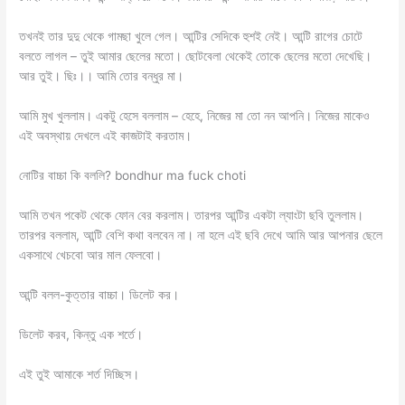
তখনই তার দুদু থেকে গামছা খুলে গেল। আন্টির সেদিকে হুশই নেই। আন্টি রাগের চোটে
বলতে লাগল – তুই আমার ছেলের মতো। ছোটবেলা থেকেই তোকে ছেলের মতো দেখেছি।
আর তুই। ছিঃ।। আমি তোর বন্ধুর মা।
‌আমি মুখ খুললাম। একটু হেসে বললাম – হেহে, নিজের মা তো নন আপনি। নিজের মাকেও
এই অবস্থায় দেখলে এই কাজটাই করতাম।
নোটির বাচ্চা কি বললি? bondhur ma fuck choti
আমি তখন পকেট থেকে ফোন বের করলাম। তারপর আন্টির একটা ল্যাংটা ছবি তুললাম।
তারপর বললাম, আন্টি বেশি কথা বলবেন না। না হলে এই ছবি দেখে আমি আর আপনার ছেলে
একসাথে খেচবো আর মাল ফেলবো।
আন্টি বলল-কুত্তার বাচ্চা। ডিলেট কর।
ডিলেট করব, কিন্তু এক শর্তে।
এই তুই আমাকে শর্ত দিচ্ছিস।