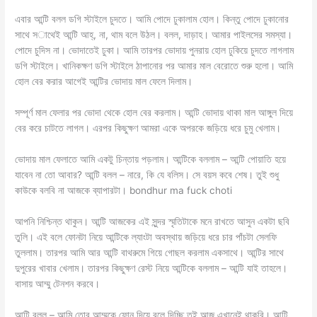
এবার আন্টি বলল ডগি স্টাইলে চুদতে। আমি পোদে ঢুকালাম হোল। কিন্তু পোদে ঢুকানোর
সাথে সাথেই আন্টি আহ্, না, থাম বলে উঠল। বলল, দাড়াহ। আমার পাইলসের সমস্যা।
পোদে চুদিস না। ভোদাতেই ঢুকা। আমি তারপর ভোদায় পুনরায় হোল ঢুকিয়ে চুদতে লাগলাম
ডগি স্টাইলে। খানিকক্ষণ ডগি স্টাইলে ঠাপানোর পর আমার মাল বেরোতে শুরু হলো। আমি
হোল বের করার আগেই আন্টির ভোদায় মাল ফেলে দিলাম।
সম্পূর্ণ মাল ফেলার পর ভোদা থেকে হোল বের করলাম। আন্টি ভোদায় থাকা মাল আঙ্গুল দিয়ে
বের করে চাটতে লাগল। এরপর কিছুক্ষণ আমরা একে অপরকে জড়িয়ে ধরে চুমু খেলাম।
ভোদায় মাল ফেলাতে আমি একটু চিন্তায় পড়লাম। আন্টিকে বললাম – আন্টি পোয়াতি হয়ে
যাবেন না তো আবার? আন্টি বলল – নারে, কি যে বলিস। সে বয়স কবে শেষ। তুই শুধু
কাউকে বলবি না আজকে ব্যাপারটা। bondhur ma fuck choti
‌আপনি নিশ্চিন্ত থাকুন। আন্টি আজকের এই সুন্দর স্মৃতিটাকে মনে রাখতে আসুন একটা ছবি
তুলি। এই বলে ফোনটা নিয়ে আন্টিকে ল্যাংটা অবস্থায় জড়িয়ে ধরে চার পাঁচটা সেলফি
তুললাম। তারপর আমি আর আন্টি বাথরুমে গিয়ে গোছল করলাম একসাথে। আন্টির সাথে
দুপুরের খাবার খেলাম। তারপর কিছুক্ষণ রেস্ট নিয়ে আন্টিকে বললাম – আন্টি যাই তাহলে।
বাসায় আম্মু টেনশন করবে।
‌আন্টি বলল – আমি তোর আম্মুকে ফোন দিয়ে বলে দিচ্ছি তুই আজ এখানেই থাকবি। আন্টি