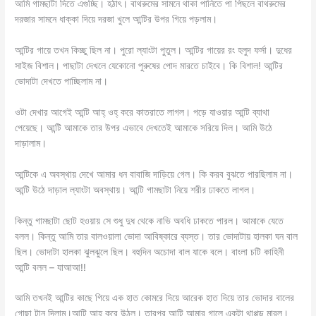
‌আমি গামছাটা দিতে এগুচ্ছি। হঠাৎ। বাথরুমের সামনে থাকা পানিতে পা পিছলে বাথরুমের
দরজার সামনে ধাক্কা দিয়ে দরজা খুলে আন্টির উপর গিয়ে পড়লাম।
‌আন্টির গায়ে তখন কিচ্ছু ছিল না। পুরো ল্যাংটা পুতুল। আন্টির গায়ের রং হলুদ ফর্সা। দুধের
সাইজ বিশাল। পাছাটা দেখলে যেকোনো পুরুষের পোদ মারতে চাইবে। কি বিশাল! আন্টির
ভোদাটা দেখতে পাচ্ছিলাম না।
ওটা দেখার আগেই আন্টি আহ্ ওহ্ করে কাতরাতে লাগল। পড়ে যাওয়ার আন্টি ব্যাথা
পেয়েছে। আন্টি আমাকে তার উপর এভাবে দেখতেই আমাকে সরিয়ে দিল। আমি উঠে
দাড়ালাম।
আন্টিকে এ অবস্থায় দেখে আমার ধন বাবাজি দাড়িয়ে গেল। কি করব বুঝতে পারছিলাম না।
আন্টি উঠে দাড়াল ল্যাংটা অবস্থায়। আন্টি গামছাটা নিয়ে শরীর ঢাকতে লাগল।
কিন্তু গামছাটা ছোট হওয়ায় সে শুধু দুধ থেকে নাভি অবধি ঢাকতে পারল। আমাকে যেতে
বলল। কিন্তু আমি তার বালওয়ালা ভোদা আবিষ্কারে ব্যস্ত। তার ভোদাটায় হালকা ঘন বাল
ছিল। ভোদাটা হালকা ঝুলঝুলে ছিল। বহুদিন অচোদা বাল যাকে বলে। বাংলা চটি কাহিনী
‌আন্টি বলল – যাআআ!!
আমি তখনই আন্টির কাছে গিয়ে এক হাত কোমরে দিয়ে আরেক হাত দিয়ে তার ভোদার বালের
গোছা টান দিলাম।আন্টি আহ্ করে উঠল। তারপর আন্টি আমার গালে একটা থাপ্পড় মারল।