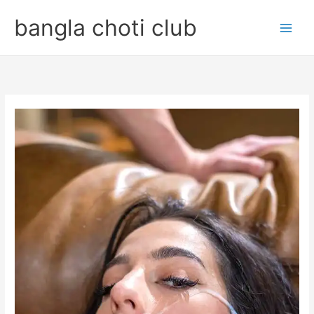
Skip
bangla choti club
to
content