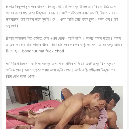
রিফাত কিছুক্ষণ চুপ করে থাকল। কিন্তু সেটা বেশিক্ষণ স্থায়ী হল না। রিফাত উঠে এসে
আমার কলার ধরে গালে কিছুক্ষণ চর মারল। আমি প্রতিরোধ করার আগেই রিফাত বলল –
মাদারচোদ, তুই আমার মাকে চুদলি। দেখ, এবার আমি তোর মাকে চুদব। বদলা নেব। তুই
শুধু দেখ।
রিফাত সাইকেল নিয়ে বেড়িয়ে গেল ওখান থেকে। আমি জানি ও আমার বাসায় যাচ্ছে। বাসায়
মা একা থাকে। বাবা কাতার থাকে। তিন চার বছর পর পর বাড়ি আসেন। মায়ের জন্য আমার
চিন্তা হল। bondhur ma fuck choti
আমি রিক্সা নিলাম। রাফি অনেক দূর চলে গেছে সাইকেল নিয়ে। এরই মধ্যে রিক্সা জ্যামে
আটকে গেল। জ্যাম ছাড়তে প্রায় আধা ঘণ্টা লাগল। আমি বাড়ি পৌঁছলাম কিছুক্ষণ পর।
গিয়ে দেখি দরজা খোলা।