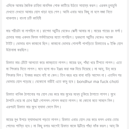
এদিকে আমার জৈবিক চাহিদা মানসিক শোক কাটিয়ে উঠতে সাহায্য করল। এরকম চুদাচুদি
দেখতে দেখতে আমার হোল খাড়া হয়ে গেল। আমি এবার আর কিছু না বলে মজা নিতে
থাকলাম। বাংলা চটি কাহিনী
মার শরীরটা যা লাগছিল না। রাশেদা আন্টির থেকেও সেক্সী আমার মা। মায়ের গায়ের রং ফর্সা।
চোদার সময় একদম মিলফ পর্নস্টারদের মতো লাগছিল। দুধগুলো আন্টির থেকেও অনেক
টাইট। ভোদার বাল কামানো ছিল। কামানো ভোদার গোলাপী পাপড়িতে রিফাতের ৬ ইঞ্চি হোল
উঠানামা করছিল।
রিফাত মার ঠোঁটে আলতো করে কামড়াতে লাগল। মায়ের দুধ, পাঁছা ধরে টিপতে লাগল। এতে
মা শিৎকার দিতে লাগল। মনে হলো মাও ইঞ্জয় করা শুরু দিয়ে দিয়েছে। মা আহ্, উহ্ করে
শিৎকার দিল। ইনজয় করবে নাই বা কেন। তিন বছর ধরে বাবা বাড়ি আসেন না। এতদিন পর
ভোদায় হোল পড়েছে। যেকোনো নারীই এতে কাবু হবে। bondhur ma fuck choti
রিফাত খানিক ঠাপানোর পর হোল বের করে মার মুখের মধ্যে ঢুকিয়ে ঠাপাতে লাগল। মুখে
ঠাপানি খেয়ে মা চোখ উল্টে গোগলল গোগল করতে লাগল। মা কোনো মতে সামলে নিল।
এরপরই রিফাত মার মুখে ফ্যাদা ফেলে দিল।
মায়ের মুখ উপচে ফ্যাদাগুলো পড়তে লাগল। রিফাত এবার হোল বের করে বলল এবার তোর
পোদের শাস্তি হবে। মা কিছু বলার আগেই রিফাত মাকে উল্টিয়ে পাঁছা ফাঁক করল। আহ্ কি