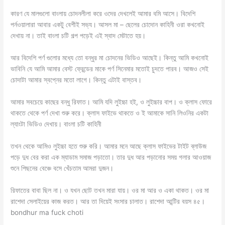
কারণ যে মালগুলো বাংলায় চোদনলীলা করে ওদের দেখলেই আমার বমি আসে। বিদেশি
পর্নওয়ালারা আবার একটু বেশীই সভ্য। আসল মা – ছেলের চোদোন কাহিনী ওরা কখনোই
দেখায় না। তাই বাংলা চটি গল্প পড়েই এই স্বাদ মেটাতে হয়।
আর বিদেশি পর্ণ গুলোর মধ্যে তো বন্ধুর মা চোদনের ভিডিও আছেই। কিন্তু আমি কখনোই
ভাবিনি যে আমি আমার বেস্ট ফ্রেন্ডের মাকে পর্ণ সিনেমার মতোই চুদতে পারব। আজও সেই
চোদাটা আমার স্বপ্নের মতো লাগে। কিন্তু এটাই বাস্তব।
‌আমার সবচেয়ে কাছের বন্ধু রিফাত। আমি যদি লুইচ্চা হই, ও লুইচ্চার বাপ। ও ক্লাস ফোরে
থাকতে থেকে পর্ণ দেখা শুরু করে। ক্লাস ফাইভে থাকতে ও ই আমাকে সানি লিওনির একটা
ল্যাংটা ভিডিও দেখায়। বাংলা চটি কাহিনী
তখন থেকে আমিও লুইচ্চা হতে শুরু করি। আমার মনে আছে ক্লাস ফাইভের টাইট ব্লাউজ
পড়ে দুধ বের করা এক ম্যাডাম সমাজ পড়াতো। তার দুধ আর পড়ানোর সময় গলার আওয়াজ
শুনে পিছনের বেঞ্চে বসে খেঁচতাম আমরা দুজন।
‌রিফাতের বাবা ছিল না। ও যখন ছোট তখন মারা যায়। ওর মা আর ও একা থাকত। ওর মা
রাশেদা সেলাইয়ের কাজ করত। আর তা দিয়েই সংসার চালাত। রাশেদা আন্টির বয়স ৪৫।
bondhur ma fuck choti