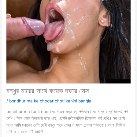
বন্ধুর মায়ের সাথে কয়েক দফায় সেক্স
/
bondhur ma ke chodar choti kahini bangla
bondhur ma fuck choti আমি এক মস্ত বড় পর্ণখোর। আমি প্রায় প্রতিদিনই পর্ণ
দেখি। দিনে যেমন তিনবেলা ভাত খাই, তেমনি রুটিনমাফিক তিনবেলা পর্ণ দেখি। সব পর্ণের
মধ্যে আমি সবচেয়ে বেশি দেখি বন্ধুর মাকে চোদা ও সৎমা চোদার পর্বগুলো। বাংলা ভিডিও
দেখি না। বাংলা চটি কাহিনী