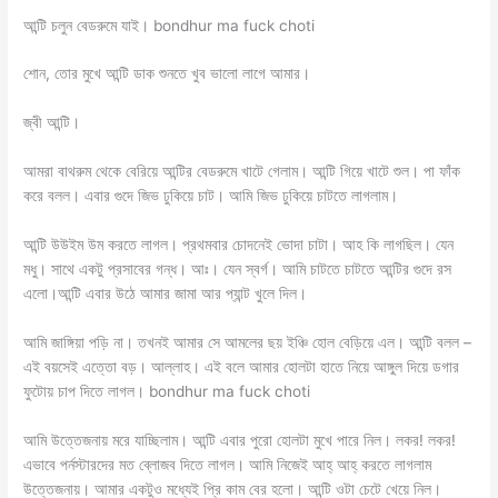
আন্টি চলুন বেডরুমে যাই। bondhur ma fuck choti
শোন, তোর মুখে আন্টি ডাক শুনতে খুব ভালো লাগে আমার।
জ্বী আন্টি।
আমরা বাথরুম থেকে বেরিয়ে আন্টির বেডরুমে খাটে গেলাম। আন্টি গিয়ে খাটে শুল। পা ফাঁক
করে বলল। এবার গুদে জিভ ঢুকিয়ে চাট। আমি জিভ ঢুকিয়ে চাটতে লাগলাম।
আন্টি উউইম উম করতে লাগল। প্রথমবার চোদনেই ভোদা চাটা। আহ কি লাগছিল। যেন
মধু। সাথে একটু প্রসাবের গন্ধ। আঃ। যেন স্বর্গ। আমি চাটতে চাটতে আন্টির গুদে রস
এলো।আন্টি এবার উঠে আমার জামা আর প্যান্ট খুলে দিল।
আমি জাঙ্গিয়া পড়ি না। তখনই আমার সে আমলের ছয় ইঞ্চি হোল বেড়িয়ে এল। আন্টি বলল –
এই বয়সেই এত্তো বড়। আল্লাহ। এই বলে আমার হোলটা হাতে নিয়ে আঙ্গুল দিয়ে ডগার
ফুটোয় চাপ দিতে লাগল। bondhur ma fuck choti
আমি উত্তেজনায় মরে যাচ্ছিলাম। আন্টি এবার পুরো হোলটা মুখে পারে নিল। লকর! লকর!
এভাবে পর্নস্টারদের মত ব্লোজব দিতে লাগল। আমি নিজেই আহ্ আহ্ করতে লাগলাম
উত্তেজনায়। আমার একটুও মধ্যেই প্রি কাম বের হলো। আন্টি ওটা চেটে খেয়ে নিল।