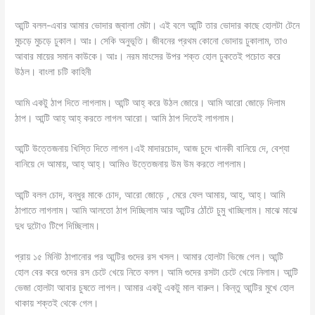
আন্টি বলল-এবার আমার ভোদার জ্বালা মেটা। এই বলে আন্টি তার ভোদার কাছে হোলটা টেনে
মুচড়ে মুচড়ে ঢুকাল। আঃ। সেকি অনুভূতি। জীবনের প্রথম কোনো ভোদায় ঢুকালাম, তাও
আবার মায়ের সমান কাউকে। আঃ। নরম মাংসের উপর শক্ত হোল ঢুকতেই পচোত করে
উঠল। বাংলা চটি কাহিনী
আমি একটু ঠাপ দিতে লাগলাম। আন্টি আহ্ করে উঠল জোরে। আমি আরো জোড়ে দিলাম
ঠাপ। আন্টি আহ্ আহ্ করতে লাগল আরো। আমি ঠাপ দিতেই লাগলাম।
আন্টি উত্তেজনায় খিস্তি দিতে লাগল।এই মাদারচোদ, আজ চুদে খানকী বানিয়ে দে, বেশ্যা
বানিয়ে দে আমায়, আহ্ আহ্। আমিও উত্তেজনায় উম উম করতে লাগলাম।
আন্টি বলল চোদ, বন্ধুর মাকে চোদ, আরো জোড়ে , মেরে ফেল আমায়, আহ্, আহ্। আমি
ঠাপাতে লাগলাম। আমি আলতো ঠাপ দিচ্ছিলাম আর আন্টির ঠোঁটে চুমু খাচ্ছিলাম। মাঝে মাঝে
দুধ দুটোও টিপে দিচ্ছিলাম।
প্রায় ১৫ মিনিট ঠাপানোর পর আন্টির গুদের রস খসল। আমার হোলটা ভিজে গেল। আন্টি
হোল বের করে গুদের রস চেটে খেয়ে নিতে বলল। আমি গুদের রসটা চেটে খেয়ে নিলাম। আন্টি
ভেজা হোলটা আবার চুষতে লাগল। আমার একটু একটু মাল বারুল। কিন্তু আন্টির মুখে হোল
থাকায় শক্তই থেকে গেল।