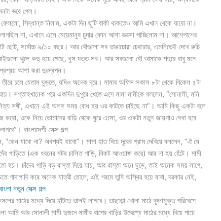
 মনটা ভরে গেল।
ধে ফেললো, সিদ্ধান্ত নিলাম, একটা দিন ছুটি বাকী থাকতেও আমি এখান থেকে যাবো না।
াগছিল না, এখানে এসে মেয়েমানুষ চুদার কোন আশা ভরসা পাচ্ছিলাম না। আশেপাশের
া ছোট ছোট, সর্বোচ্চ ৯/১০ বছর। আর বৌগুলো সব ভাঙাচোরা চেহারার, এমনিতেই দেখে রুচি
ে মাইগুলো ঝুলে কদু হয়ে গেছে, ধুস যত্ত সব। আর সবগুলো বৌ আমাকে শহুরে বাবু মনে
রশ্রয় আশা করা দুঃস্বপ্ন।
ীর তীরে চলে যেতাম ঘুড়তে, যদিও অনেক দূরে। মামার অফিস সকাল ৮টা থেকে বিকেল ৫টা
েয়ে যায়। সপ্তাহখানেক পরে একদিন দুপুরে খেতে এসে মামা মামীকে বললেন, “সোনালী, মনি
নিত্য সঙ্গী, এখানে এই অলস সময় বোধ হয় ওর কাটতে চাইছে না”। আমি কিছু একটা বলে
জ করো, ওকে নিয়ে তোমাদের বাড়ি থেকে ঘুরে এসো, ওর একটা নতুন জায়গাও দেখা হবে
াগবে”। বাংলাদেশী সেক্স গল্প
 “কেন যাবো না? অবশ্যই যাবো”। মামা হাত দিয়ে দূরের গ্রাম দেখিয়ে বললেন, “ঐ যে
াদেঁর গাড়িতে (এক ধরনের মটর চালিত গাড়ি, বিকট আওয়াজ করে) আর না হয় হেঁটে। মামী
হয়। চাঁদের গাড়ি বড় রাস্তা দিয়ে যায়, আর রাস্তা অনে ঘুড়ে, তাই অনেক সময় লাগে,
াড়িতে গাদাগাদি করে অনেক যাত্রী তোলে, এই গরমে তুমি অস্থির হয়ে যাবা, দরকার নেই,
বাংলা নতুন সেক্স গল্প
লের মাঠের মধ্যে দিয়ে হাঁটতে ভালই লাগবে। তাছাড়া খোলা মাঠে দূষণমুক্ত পরিবেশে
া আমি আর সোনালী মামী দুজনে মামীর বাপের বাড়ির উদ্দেশ্যে মাঠের মধ্যে দিয়ে পায়ে