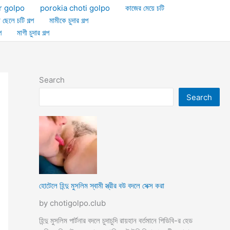
r golpo
porokia choti golpo
কাজের মেয়ে চটি
া ছেলে চটি গল্প
মামীকে চুদার গল্প
প
মাগী চুদার গল্প
Search
Search
হোটেলে হিন্দু মুসলিম স্বামী স্ত্রীর বউ বদলে সেক্স করা
by chotigolpo.club
হিন্দু মুসলিম পার্টনার বদলে চুদাচুদি রায়হান বর্তমানে পিডিবি-র হেড