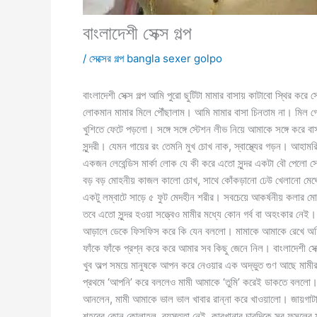
বাংলাদেশী সেক্স গল্প
/
সেক্সের গল্প bangla sexer golpo
বাংলাদেশী সেক্স গল্প আমি পুরো ছুটিটা মামার বাসায় কাটাবো স্থির করে স
লোকমান মামার মিলে পৌঁছালাম। আমি মামার বাসা চিনতাম না। মিল গে
খুশিতে ফেটে পড়লো। সঙ্গে সঙ্গে স্টেশন লীভ নিয়ে আমাকে সঙ্গে ক
সুন্দরী। যেমন গায়ের রং তেমনি মুখ চোখ নাক, স্বাস্থ্যের গড়ন। আহ
একজন লেবেন্ডিস মার্কা লোক যে কী করে এতো সুন্দর একটা বৌ পেলো স
বড় বড় মোহনীয় কাজল কালো চোখ, সাথে কোঁকড়ানো ঢেউ খেলানো মেঘ
একটু লম্বাটে সাড়ে ৫ ফুট মেদহীন শরীর। সবচেয়ে আকর্ষনীয় কলার 
তবে এতো সুন্দর হওয়া সত্ত্বেও মামীর মধ্যে কোন গর্ব বা অহংকার নেই
আড়ালে ডেকে ফিসফিস করে কি যেন বললো। মামাকে আমাকে রেখে অফিসে
ফাঁকে ফাঁকে প্রশ্ন করে করে আমার সব কিছু জেনে নিল। বাংলাদেশী সেক্
খুব অল্প সময়ে মানুষকে আপন করে নেওয়ার এক অদ্ভুত গুণ আছে মামীর
প্রথমে ‘আপনি’ করে বললেও মামী আমাকে ‘তুমি’ করেই ডাকতে বললো। ও
আনলেন, মামী আমাকে ভাল ভাল খাবার রান্না করে খাওয়ালো। জায়গাটা
শহরের কোন কোলাহল, ব্যস্ততা নেই, কারখানার চারদিকে সব ফসলের ম