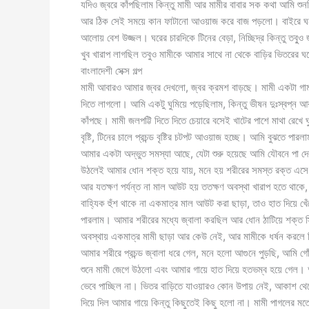
যদিও জ্বরে কাঁপছিলাম কিন্তু মামী আর মামীর বাবার সক কথা আমি শুন
আর ঠিক সেই সময়ে কান ফাটানো আওয়াজ করে বাজ পড়লো। বাইরে ঘন 
আলোয় বেশ উজ্জল। ঘরের চারদিকে টিনের বেড়া, নিচ্ছিদ্র কিন্তু তবু্
খুব খারাপ লাগছিল তবুও মামীকে আমার সাথে না থেকে বাড়ির ভিতরের ঘ
বাংলাদেশী সেক্স গল্প
মামী আবারও আমার জ্বর দেখলো, জ্বর ক্রমশ বাড়ছে। মামী একটা গামলা
দিতে লাগলো। আমি একটু ঘুমিয়ে পড়েছিলাম, কিন্তু ভীষন দুঃস্বপ্ন
কাঁপছে। মামী জলপট্টি দিতে দিতে চেয়ারে বসেই খাটের পাশে মাথা রেখে
বৃষ্টি, টিনের চালে প্রচন্ড বৃষ্টির চটপট আওয়াজ হচ্ছে। আমি বুঝতে পা
আমার একটা অদ্ভুত সমস্যা আছে, যেটা শুরু হয়েছে আমি যৌবনে পা দে
উঠলেই আমার ধোন শক্ত হয়ে যায়, মনে হয় শরীরের সমস্ত রক্ত এসে
আর যতক্ষণ পর্যন্ত না মাল আউট হয় ততক্ষণ অবস্থা খারাপ হতে থাকে
বাহ্যিক হুঁশ থাকে না একমাত্র মাল আউট করা ছাড়া, তাও হাত দিয়ে
পারলাম। আমার শরীরের মধ্যে জ্বালা করছিল আর ধোন ঠাটিয়ে শক্ত স্
অবস্থায় একমাত্র মামী ছাড়া আর কেউ নেই, আর মামীকে ধর্ষন করলে 
আমার শরীরে প্রচন্ড জ্বালা ধরে গেল, মনে হলো আগুনে পুড়ছি, আমি
শুনে মামী জেগে উঠলো এবং আমার গায়ে হাত দিয়ে হতভম্ব হয়ে গেল
ভেবে পাচ্ছিল না। ভিতর বাড়িতে যাওয়ারও কোন উপায় নেই, আকাশ থেকে
দিয়ে দিল আমার গায়ে কিন্তু কিছুতেই কিছু হলো না। মামী পাগলে