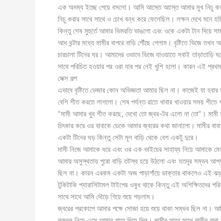
এক অদম্য ইচ্ছে পেয়ে বসলো। আমি আস্তে আস্তে আমার মুখ নিচু ক
নিচু করার সাথে সাথে ও চোখ বন্ধ করে ফেলেছিল। লক্ষন দেখে মনে হচ্
কিন্তু শেষ মুহুর্তে আমার ভিমরতি ভাঙলো এবং ওকে একটা টান দিয়ে সা
আধ ঘন্টার মধ্যে মামীর বাপরে বাড়ি পৌঁছে গেলাম। বৃষ্টিতে ভিজে তখন 
চারচালা টিনের ঘর। আমাদের ওভাবে ভিজে যাওয়াতে সবাই তাড়াতাড়ি ঘরে
সাথে পরিচিত হওয়ার পর ওরা যার পর নেই খুশি হলো। কারন এই প্রথম কে
সেক্স গল্প
এভাবে বৃষ্টিতে ভেজার কোন অভিজ্ঞতা আমার ছিল না। কাজেই যা হবার 
বেশি শীত করতে লাগলো। শেষ পর্যন্ত রাতে খাবার খাওয়ার সময় শীত
“মামী আমার খুব শীত করছে, দেখো তো জ্বর-টর এলো না তো”। মামী আম
চিৎকার করে ওর বাবাকে ডেকে আমার জ্বরের কথা জানালো। মামীর বাবা 
একটা টিনের ঘড় কিন্তু সেটা মূল বাড়ি থেকে বেশ একটু দুরে।
মামী নিজে আমাকে ধরে এবং ওর এক ভাইয়ের সাহায্য নিয়ে আমাকে মেহ
আমার অসুস্থতায় পুরো বাড়ি তটস্থ হয়ে উঠলো এবং যতদূর সম্ভব আপ্য
ছিল না। কারন এরকম একটা অজ পাড়াগাঁয়ে ডাক্তার থাকলেও এই ঝড় ব
টুকিটাকি প্যারাসিটামল টাইপের ওষুধ থাকে কিন্তু এই অশিক্ষিতদের পর
সাথে সাথে আমি দৌড়ে গিয়ে শুয়ে পড়লাম।
জ্বরের প্রকোপে আমার পক্ষে সোজা হয়ে শুয়ে থাকা সম্ভব ছিল না। আমি দ
কম্বল নিয়ে এসে আমার গায়ে দিয়ে দিল। মামীর সাথে সাথে মামীর 