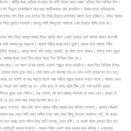
ছিলাম। মামীর বাবা বেড়িয়ে যাওয়ার পর মামী ভিতর থেকে দরজা আটকে খিল লাগিয়ে দিল।
ঘন বিদ্যুৎ চমকাচ্ছিল আর গুরু গম্ভীরভাবে মেঘ ডাকছিল। ঘরের মধ্যে হারিকেনের
ও জানালার পাশ দিয়ে এবং চালের নিচ দিয়ে বিদ্যুৎ চমকাবার আলো দেখা যাচ্ছিল। যদিও আমার
রে গিয়ে ঘুমাতে বললাম। কিন্তু মামী কিছুতেই আমাকে একা ছাড়তে রাজি হলো না।
য় পানি নিয়ে আমার মাথার দিকে খাটের পাশে একটা চেয়ারে বসে আমার মাথায় জলপট্টি
 আর কষ্টে আমার ঘুম ভাঙলো। আমার শরীরে জ্বর তখন তুঙ্গে। থরথর করে আমার শরীর
 ঘুমিয়ে পড়েছে। আমার জন্য কষ্ট করছে মেয়েটা, খুব মায়া হলো আমার। বাইরে তখন তুমুল
রলাম, আমার জ্বর তখন তিন থেকে সাড়ে তিন ডিগ্রির নিচে নয়।
বার পরে। এর আগে দু’বার আমার এরকম প্রচন্ড জ্বর হয়েছিল। জ্বর তিন ডিগ্রির উপরে
 ধোনের মধ্যে ঢুকে পড়ে। সেই সাথে এম অবস্থা হয় যে ধোন ফেটে যাবার মত মনে হয়।
, জ্বর তো কমেই না বরং বাড়তে থাকে আর শরীরে প্রচন্ড জ্বালা করতে থাকে। আমার কোন
 খেঁচে সহজে মাল আউট হয় না। সেই রাতে ঐ সময় আমি ঠিক এই লক্ষণগুলিই বুঝতে
টিলের ডান্ডা হয়ে গেছিল। ভয় পেলাম, কি হবে আমার অবস্থা সে কথা ভেবে। কারণ ঐ
কি যে হবে সেটা আর বলার অপেক্ষা রাখে না।
 গোঁঙাতে লাগলাম, আর সেই সাথে আমার শরীর থরথর করে কাঁপতে লাগলো। আমার গোঁঙানি
। আমার মরে যেতে পারি ভেবে মামীর তখন আর কোন কিছু চিন্তার অবকাশ নেই, কি করবে
 মনে হচ্ছে হোস পাইপ দিয়ে পানি ঢালছে, এমন বৃষ্টি। যে কয়টা কাঁথা কম্বল ছিল সব
র মতো ছোটাছুটি করতে লাগলো। আমার শরীর একই ভাবে থরথর করে কাঁপছে। একমাত্র