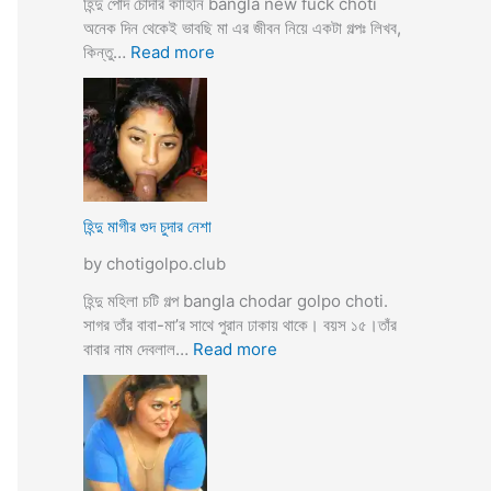
হিন্দু পোদ চোদার কাহিনি bangla new fuck choti
টি
অনেক দিন থেকেই ভাবছি মা এর জীবন নিয়ে একটা গল্পঃ লিখব,
গ
:
কিন্তু…
Read more
ল্প
হি
ন্দু
মা
গী
র
ল
দ
হিন্দু মাগীর গুদ চুদার নেশা
ল
by chotigolpo.club
দে
ভা
হিন্দু মহিলা চটি গল্প bangla chodar golpo choti.
র্জি
সাগর তাঁর বাবা-মা’র সাথে পুরান ঢাকায় থাকে। বয়স ১৫।তাঁর
ন
:
বাবার নাম দেবলাল…
Read more
পো
হি
দ
ন্দু
চু
মা
দ
গী
লো
র
মু