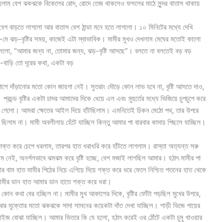
হলাম বেশ ঝকঝকে বিকেলের রোদ, রোদে তেজ থাকলেও ফসলের মাঠে সুন্দর বাতাস থাকায়
 বেগ বাড়তে লাগলো আর বাতাস বেশ ঠান্ডা মনে হতে লাগলো। ১০ মিনিটের মধ্যে দেখি
ে ঝড়-বৃষ্টির সময়, কাজেই এটা স্বাভাবিক। মামীর মুখও দেখলাম মেঘের মতোই কালো
মী বললো, “আমার জন্য না, তোমার জন্য, ঝড়-বৃষ্টি আসছে”। বলতে না বলতেই বড় বড়
-বাড়ি তো দূরের কথা, একটা বড়
ে দাঁড়ানোর মতো কোন জায়গা নেই। সুতরাং দৌড়ে কোন লাভ হবে না, বৃষ্টি আসতে দাও,
চন্ড বৃষ্টির একটা চাদর আমাদের দিকে ধেয়ে এল এবং মুহুর্তের মধ্যে ভিজিয়ে চুপচুপে করে
ুনি এসে গেলো। আমরা ক্ষেতের আইল দিয়ে হাঁটছিলাম। এমনিতেই চিকন মেঠো পথ, তার উপরে
 ছিলাম না। মামী অবলীলায় হেঁটে যাচ্ছিল কিন্তু আমার পা বারবার কাদায় পিছলে যাচ্ছিল।
শক্ত করে চেপে ধরলাম, তারপর হাত ধরাধরি করে হাঁটতে লাগলাম। রাস্তা অত্যন্ত সরু
রাম নেই, অনর্গলভাবে ঝমঝম করে বৃষ্টি হচ্ছে, বেশ মজাই লাগছিল আমার। হঠাৎ মামীর পা
বাম হাত মামীর পিঠের নিচে এগিয়ে দিয়ে শক্ত করে ধরে ফেলে নিশ্চিত পতনের হাত থেকে
মামীর ডান হাত আমার ডান হাতে শক্ত করে ধরা।
 কোন কথা বের হচ্ছিল না। মামীর মুখ আকাশের দিকে, বৃষ্টির ফোঁটা পড়ছিল মুখের উপরে,
 মুক্তোর মতো ঝকঝকে সাদা সামনের কয়েকটা দাঁত দেখা যাচ্ছিল। শাড়ী ভিজে গায়ের
 সাইজ বোঝা যাচ্ছিল। আমার ভিতরে কি যে হলো, হঠাৎ করেই ওর ঠোঁটে একটা চুমু খাওয়ার