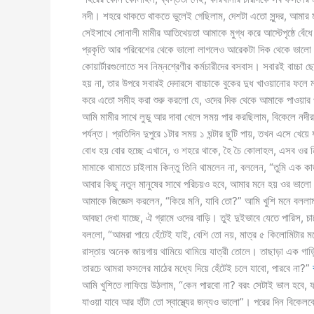
নদী। শহরে থাকতে থাকতে ভুলেই গেছিলাম, দেশটা এতো সুন্দর, আমার
সেইসাথে সোনালী মামীর আতিথেয়তা আমাকে মুগ্ধ করে আস্টেপৃষ্ঠে বেঁ
প্রকৃতি আর পরিবেশের থেকে ভালো লাগলেও আরেকটা দিক থেকে ভালো ল
কোয়ার্টারগুলোতে সব নিম্নশ্রেণীর কর্মচারীদের বসবাস। সবারই বাচ্চ
হয় না, তার উপরে সবারই দেদারসে বাচ্চাকে বুকের দুধ খাওয়ানোর ফল
করে এতো সমীহ করা শুরু করলো যে, ওদের দিক থেকে আমাকে পাওয়ার প্
আমি মামীর সাথে লুডু আর দাবা খেলে সময় পার করছিলাম, বিকেলে নদ
পর্যন্ত। প্রতিদিন দুপুরে ১টার সময় ১ ঘন্টার ছুটি পায়, তখন এসে খ
বোধ হয় বোর হচ্ছে এখানে, ও শহরে থাকে, হৈ চৈ কোলাহল, এসব ওর 
মামাকে থামাতে চাইলাম কিন্তু তিনি থামলেন না, বললেন, “তুমি এক কা
আবার কিছু নতুন মানুষের সাথে পরিচয়ও হবে, আমার মনে হয় ওর ভালো ল
আমাকে জিজ্ঞেস করলেন, “কিরে মনি, যাবি তো?” আমি খুশি মনে বললাম,
আবছা দেখা যাচ্ছে, ঐ গ্রামে ওদের বাড়ি। তুই দুইভাবে যেতে পারিস, চ
বললো, “আমরা পায়ে হেঁটেই যাই, বেশি তো নয়, মাত্র ৫ কিলোমিটার মতো 
রাস্তায় অনেক জায়গায় থামিয়ে থামিয়ে যাত্রী তোলে। তাছাড়া এক গ
তারচে আমরা ফসলের মাঠের মধ্যে দিয়ে হেঁটেই চলে যাবো, পারবে না?”
আমি খুশিতে লাফিয়ে উঠলাম, “কেন পারবো না? বরং সেটাই ভাল হবে, ফস
যাওয়া যাবে আর হাঁটা তো স্বাস্থ্যের জন্যও ভালো”। পরের দিন বিকেলবেল