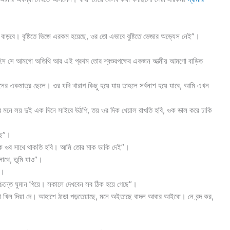
ো বাড়বে। বৃষ্টিতে ভিজে এরকম হয়েছে, ওর তো এভাবে বুষ্টিতে ভেজার অভ্যেস নেই”।
 রাহিস সে আমগো অতিথি আর এই প্রথম তোর শ্বশুরপক্ষের একজন আত্মীয় আমগো বাড়িত
ের একমাত্র ছেলে। ওর যদি খারাপ কিছু হয়ে যায় তাহলে সর্বনাশ হয়ে যাবে, আমি এখন
 আমার মনে লয় দুই এক দিনে সাইরে উঠপি, তয় ওর দিক খেয়াল রাখতি হবি, ওক ভাল করে ঢাকি
ছে”।
াউক ওর সাথে থাকতি হবি। আমি তোর মাক ডাকি দেই”।
 সাথে, তুমি যাও”।
”।
শ্চিন্তে ঘুমান গিয়ে। সকালে দেখবেন সব ঠিক হয়ে গেছে”।
 খিল দিয়া দে। আহাশে ঠাডা পড়তেয়াছে, মনে অইতাছে বাদল আবার আইবো। নে বন্দ কর,