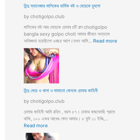
ভি
হিন্দু ম্যানেজার মালিকের ধার্মিক বউ ও মেয়েকে চুদলো
চা
by chotigolpo.club
র
চ
মালিকের বউ আর মেয়েকে চোদার চটি গল্প chotigolpo
টি
bangla sexy golpo choti আমার জীবনে অন্যতম
গ
:
অভিজ্ঞতা হয়েছিলো ৬বছর আগে।তখন আমি…
Read more
ল্প
হি
ন্দু
ম্যা
নে
জা
র
মা
হিন্দু মেয়ে ও খালা ও মামাতো বোনকে চোদার কাহিনী
লি
by chotigolpo.club
কে
র
চোদার কাহিনী আমি রহিম , বয়স ৫৭। ঢাকার কাছাকাছি গ্রামে
ধা
থাকি, ১০০ একর আখের ক্ষেত আমার। ৫ ফুট ১১ ইঞ্চি,…
র্মি
:
Read more
ক
হি
ব
ন্দু