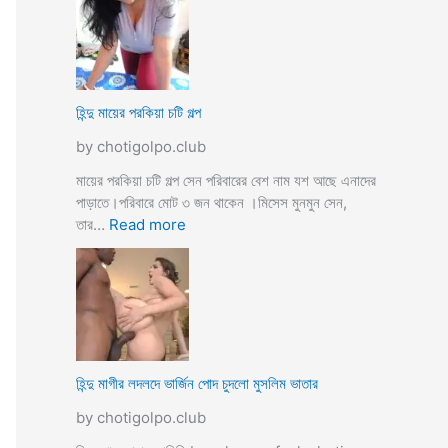
উ
মে
ও
য়ে
মে
ও
য়ে
খা
কে
লা
হিন্দু মায়ের পরকিয়া চটি গল্প
চু
ও
দ
by chotigolpo.club
মা
লো
মা
মায়ের পরকিয়া চটি গল্প সেন পরিবারের বেশ নাম যশ আছে এনাদের
তো
পাড়াতে।পরিবারে মোট ৩ জন থাকেন ।মিসেস মুনমুন সেন,
বো
:
তার…
Read more
ন
হি
কে
ন্দু
চো
মা
দা
য়ে
র
র
কা
প
হি
র
হিন্দু মাগীর লদলদে ভার্জিন পোদ চুদলো মুসলিম ভাতার
নী
কি
by chotigolpo.club
য়া
চ