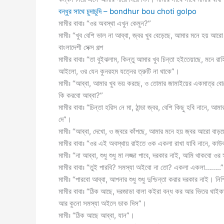
বন্ধুর সাথে চুদাচুদি – bondhur bou choti golpo
মামীর বাবাঃ “ওর অবস্থা এখুন কেমুন?”
মামীঃ “খুব বেশি ভাল না আব্বা, জ্বর খুব বেড়েছে, আমার মনে হয় আর
বাংলাদেশী সেক্স গল্প
মামীর বাবাঃ “তা বুইঝলাম, কিন্তু আমার খুব চিন্তা হইতেয়াছে, মনে
আইলো, ওর যেন কুনরহম যত্নের ত্রুটি না থাকে”।
মামীঃ “আব্বা, আমার খুব ভয় করছে, ও তোমার জামাইয়ের একমাত্র বোন
কি করবো আব্বা?”
মামীর বাবাঃ “চিন্তা হরিস নে মা, ঠান্ডা জ্বর, বেশি কিছু হবি নানে,
দে”।
মামীঃ “আব্বা, দেখো, ও জ্বরে কাঁপছে, আমার মনে হয় জ্বর আরো বাড়
মামীর বাবাঃ “ওর এই অবস্থায় রাইতে ওক একলা রাখা যাবি নানে, ক
মামীঃ “না আব্বা, শুধু শুধু মা লজ্জা পাবে, দরকার নাই, আমি থাকবো ওর
মামীর বাবাঃ “তুই পারবি? সমস্যা অইবো না তো? একলা একলা……..
মামীঃ “পারবো আব্বা, আপনার শুধু শুধু দুশ্চিন্তা করার দরকার নাই। নি
মামীর বাবাঃ “ঠিক আছে, দরজাডা বালা কইরা বন্ধ কর আর ভিতর থাইকা
আর কুনো সমস্যা অইলে ডাক দিস”।
মামীঃ “ঠিক আছে আব্বা, যান”।