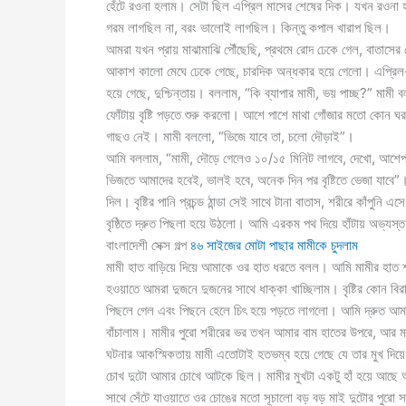
হেঁটে রওনা হলাম। সেটা ছিল এপ্রিল মাসের শেষের দিক। যখন রওনা 
গরম লাগছিল না, বরং ভালোই লাগছিল। কিন্তু কপাল খারাপ ছিল।
আমরা যখন প্রায় মাঝামাঝি পৌঁছেছি, প্রথমে রোদ ঢেকে গেল, বাতাসের
আকাশ কালো মেঘে ঢেকে গেছে, চারদিক অন্ধকার হয়ে গেলো। এপ্রিল-ম
হয়ে গেছে, দুশ্চিন্তায়। বললাম, “কি ব্যাপার মামী, ভয় পাচ্ছ?” মা
ফোঁটায় বৃষ্টি পড়তে শুরু করলো। আশে পাশে মাথা গোঁজার মতো কোন ঘর
গাছও নেই। মামী বললো, “ভিজে যাবে তা, চলো দৌড়াই”।
আমি বললাম, “মামী, দৌড়ে গেলেও ১০/১৫ মিনিট লাগবে, দেখো, আশেপাশ
ভিজতে আমাদের হবেই, ভালই হবে, অনেক দিন পর বৃষ্টিতে ভেজা যাবে”। প্র
দিল। বৃষ্টির পানি প্রচন্ড ঠান্ডা সেই সাথে টানা বাতাস, শরীরে কাঁপ
বৃষ্ঠিতে দ্রুত পিছলা হয়ে উঠলো। আমি এরকম পথ দিয়ে হাঁটায় অভ্যস্ত
বাংলাদেশী সেক্স গল্প
৪৬ সাইজের মোটা পাছার মামীকে চুদলাম
মামী হাত বাড়িয়ে দিয়ে আমাকে ওর হাত ধরতে বলল। আমি মামীর হাত 
হওয়াতে আমরা দুজনে দুজনের সাথে ধাক্কা খাচ্ছিলাম। বৃষ্টির কোন বি
পিছলে গেল এবং পিছনে হেলে চিৎ হয়ে পড়তে লাগলো। আমি দ্রুত আমার 
বাঁচালাম। মামীর পুরো শরীরের ভর তখন আমার বাম হাতের উপরে, আর 
ঘটনার আকস্মিকতায় মামী এতোটাই হতভম্ব হয়ে গেছে যে তার মুখ দিয়ে
চোখ দুটো আমার চোখে আটকে ছিল। মামীর মুখটা একটু হাঁ হয়ে আছে আর
সাথে সেঁটে যাওয়াতে ওর চোঙের মতো সূচালো বড় বড় মাই দুটোর পুরো