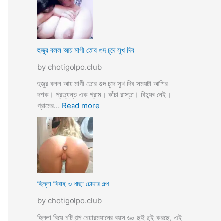
স্যা
র
জো
র
ক
হুজুর বলল আয় মাগী তোর গুদ চুদে সুখ দিব
রে
by chotigolpo.club
চু
দ
হুজুর বলল আয় মাগী তোর গুদ চুদে সুখ দিব সময়টা আশির
লো
দশক। প্রত্যন্ত এক গ্রাম। কাঁচা রাস্তা। বিদ্যুৎ নেই।
ছা
:
গ্রামের…
Read more
ত্রী
হু
কে
জু
j
র
o
ব
r
ল
k
ল
o
আ
হিল্লা বিবাহ ও পাছা চোদার গল্প
r
য়
e
by chotigolpo.club
মা
c
গী
হিল্লা বিয়ে চটি গল্প চেয়ারম্যানের বয়স ৬০ ছুই ছুই করছে, এই
h