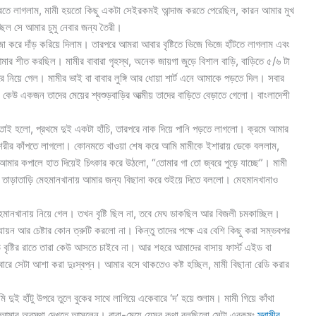
রতে লাগলাম, মামী হয়তো কিছু একটা সেইরকমই আন্দাজ করতে পেরেছিল, কারন আমার মুখ
ছিল সে আমার চুমু নেবার জন্য তৈরী।
জা করে দাঁড় করিয়ে দিলাম। তারপরে আমরা আবার বৃষ্টিতে ভিজে ভিজে হাঁটতে লাগলাম এবং
আমার শীত করছিল। মামীর বাবারা গৃহস্থ, অনেক জায়গা জুড়ে বিশাল বাড়ি, বাড়িতে ৫/৬ টা
 নিয়ে গেল। মামীর ভাই বা বাবার লুঙ্গি আর ধোয়া শার্ট এনে আমাকে পড়তে দিল। সবার
উ একজন তাদের মেয়ের শ্বশুড়বাড়ির আত্মীয় তাদের বাড়িতে বেড়াতে গেলো। বাংলাদেশী
তাই হলো, প্রথমে দুই একটা হাঁচি, তারপরে নাক দিয়ে পানি পড়তে লাগলো। ক্রমে আমার
ে শরীর কাঁপতে লাগলো। কোনমতে খাওয়া শেষ করে আমি মামীকে ইশারায় ডেকে বললাম,
ার কপালে হাত দিয়েই চিৎকার করে উঠলো, “তোমার গা তো জ্বরে পুড়ে যাচ্ছে”। মামী
তাড়াতাড়ি মেহমানখানায় আমার জন্য বিছানা করে শুইয়ে দিতে বললো। মেহমানখানাও
মানখানায় নিয়ে গেল। তখন বৃষ্টি ছিল না, তবে মেঘ ডাকছিল আর বিজলী চমকাচ্ছিল।
ায়ন আর চেষ্টার কোন ত্রুটি করলো না। কিন্তু তাদের পক্ষে এর বেশি কিছু করা সম্ভবপর
ৃষ্টির রাতে তারা কেউ আসতে চাইবে না। আর শহরে আমাদের বাসায় ফার্স্ট এইড বা
িবারে সেটা আশা করা দুঃস্বপ্ন। আমার বসে থাকতেও কষ্ট হচ্ছিল, মামী বিছানা রেডি করার
ুই হাঁটু উপরে তুলে বুকের সাথে লাগিয়ে একেবারে ‘দ’ হয়ে শুলাম। মামী গিয়ে কাঁথা
বাবা আমার অবস্থা দেখতে আসলেন। বাবা-মেয়ে যেসব কথা বলছিলো সেটা এরকমঃ
স্বামীর