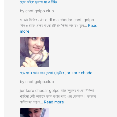
ব
হেডা ভাইঙ্গা চুদলাম মা ও দিদির
ক্স
থে
ক
by chotigolpo.club
কে
রা
সু
মা আর দিদিকে চোদা didi ma chodar choti golpo
ন্দ
দিদি ও মাকে চোদার বাংলা চটি গল্প দিদির কচি দুধ চুষে…
Read
রী
:
more
M
হে
a
ডা
d
ভা
a
ই
m
ঙ্গা
কে
চু
চু
দ
হেড স্যার জোর করে চুদলো ছাত্রীকে jor kore choda
দ
লা
লা
by chotigolpo.club
ম
ম
মা
jor kore chodar golpo আজ স্কুলের বাংলা শিক্ষিকা
ও
প্রতিমা দেবী আমাকে নকল করার সময় ধরে ফেললেন। নকলের
দি
:
শাস্তি হল স্কুল…
Read more
দি
হে
র
ড