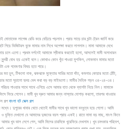
েই মোতাবেক লাগেজ রেডি করে বেড়িয়ে পড়লাম। প্রায় সাড়ে চার ঘন্টা ট্রেন জার্নি করে
টে গিয়ে ভিজিটরস বুকে মামার নাম লিখে অপেক্ষা করতে লাগলাম। মামা আমাকে দেখে
রে বাসায় চলে এলো। প্রথম দর্শনেই আমাকে স্বীকার করতেই হলো, আসলেই মামী অসাধারন
ামরি সুন্দরী বোধ হয় একেই বলে। কোথাও কোন খুঁত পাওয়া মুশকিল, লোকমান মামার মতো
েটা এক গবেষণার বিষয় হতে পারে।
ের মত চুল, টিকলো নাক, ঝকঝকে মুক্তোর সারির মতো দাঁত, কমলার কোয়ার মতো ঠোঁট,
মোচার মতো সূচালো হৃদয় ভেদ করা বড় বড় মাইগুলো। মামীর দৈহিক গড়ন ৩৪-২৪-৩৪।
। পরিচয় পাওয়ার সাথে সাথে এগিয়ে এসে আমার হাত থেকে ব্যাগটা নিয়ে নিল। মামাকে
 ফিরে গেলেন। মামী খুব দ্রুত আমার জন্য নাস্তার যোগাড় করলো, তারপর খাওয়ার
স গল্প
বাংলা হট সেক্স গল্প
 মধ্যে। দুপুরের খাবার খেতে খেতেই মামীর সাথে খুব ভালো বন্ধুত্ব হয়ে গেলো। আমি
 যুক্তি দেখালো যে আমাদের দুজনের বয়স প্রায় একই। রাতে মামা বড় মাছ, মাংস কিনে
 আমার খুব ভাল লেগে গেল, আমি মিলের চারদিকে খুরেফিরে দেখলাম। খুব চমৎকার পরিবেশ,
াঠ, কোন বাড়িঘরও নেই। এক দিকে অনেক দূরে আবছাভাবে গ্রাম দেখা যায়, অন্যদিকে