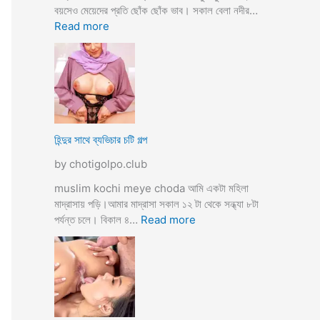
তো
বয়সেও মেয়েদের প্রতি ছোঁক ছোঁক ভাব। সকাল বেলা নদীর…
o
র
:
Read more
d
গু
হি
a
দ
ল্লা
চু
বি
দে
বা
সু
হ
খ
ও
দি
পা
হিন্দুর সাথে ব্যভিচার চটি গল্প
ব
ছা
by chotigolpo.club
চো
দা
muslim kochi meye choda আমি একটা মহিলা
র
মাদ্রাসায় পড়ি।আমার মাদ্রাসা সকাল ১২ টা থেকে সন্ধ্যা ৮টা
গ
:
পর্যন্ত চলে। বিকাল ৪…
Read more
ল্প
হি
ন্দু
র
সা
থে
ব্য