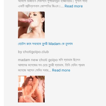
অফিসে ডিজাইন সেকশনে সুপারিনডেন্ট ইজ্ঞিনিয়ার। সুশীল সাহা
:
একটি মাল্টিন্যশনাল কোম্পনির জিএম।…
Read more
হো
টে
লে
হি
ন্দু
মু
স
হোটেল রুমে সবথেকে সুন্দরী Madam কে চুদলাম
লি
by chotigolpo.club
ম
স্বা
madam new choti golpo মলি ম্যাডাম ছিলেন
মী
আমাদের কলেজের সব চেয়ে সুন্দরী ম্যাডাম. তিনি যেদিন প্রথম
স্ত্রী
:
কলেজে আসেন সেদিন সবার…
Read more
র
হো
ব
টে
উ
ল
ব
রু
দ
মে
লে
স
সে