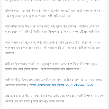
মামি নিরুপায়। ব্রা পরা ছিল না। আমি মামির খোলা দুধ দুটো ময়দা মাখা করতে লাগলাম।
-আহ সুমন আস্তে। ব্যাথা লাগে তো। মামি কাকিয়ে উঠলেন।
আমি মামির পায়ের দিক থেকে কাপর সরিয়ে তার ভুদায় হাত রাখলাম। বাধাদিয়ে কোন লাভ
হবেনা ভেবে মামি অনিবার্য নিয়তীর কাছে নিজেকে ছেড়ে দিলেন। বাংলা চটি গল্প পারিবারিক
আমি আমার প্যান্ট খুলে মামির উপর উঠে গেলাম। সোনা ঢুকাতে চাইছি, পারছি না। কারন
অন্ধকারে ভুদার ফাক বরাবর সোনা সেট করতে পারছি না। আমার বোকামি দেখেমামি হেসে
ফেললেন।
মামি হাতদিয়ে আমার সোনাটা তার ভুদারমুখে রাখল। একটা চাপ দিয়ে মামির পাকা ভুদায়
আমার কচি ধনটা ঢুকিয়ে দিলাম। আআআআহহহহহ করে উঠলেন মামি।
আমি সর্বশক্তি দিয়ে জোরে জোরে ঠাপ দিতে লাগলাম। আমি এর আগে আমার বাসার কাজের
মেয়েটাকে চুদেছিলাম।
অচেনা বৌদিকে মজা করে চুদলাম boudi choda choti
তাই একেবারে আনাড়ি নই, যখন আমার মাল আওট হবার সময় হল। আমি ঠাপানো বন্ধ রেখে
সোনাটা বের করে নিলাম। মামি চুদন সূখে মমমম করছেন।