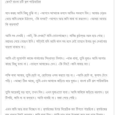
কেন? বাংলা চটি গল্প পারিবারিক
মনে করছ আমি কিছু বুঝি না। -আপনে আম্মাকে বললে আমিও সববলে দিব। আমার থ্রেড
খেয়ে মামি চমকে উঠলেন, -কি বলবা? -আপনে আর জনি মামা যা করলেন। -আমরা আবার
কি করলাম?
আমি সব দেখছি। -কই, কি দেখছ? মামি তোতলাচ্ছেন। মামির কন্ঠস্বর নরম হয়ে গেছে।
মহাভয় পেয়ে গেছেন উনি। সত্যিই যদি আমি কাল সব বলে দেই তাহলে উনার মুখ দেখানোর
যায়গা থাকবে না।
আমি এই সুযোগটা কাজে লাগানোর সিদ্ধান্ত নিলাম। -থাক বাবা, তুমি ঘুমাও আমি আপার
কাছে কিছু বলব না। -তাহলে আমাকেও দেন। -কি দিব? -জনি মামার মত।
লক্ষি বাবা আমার, তুমি ছোট না, ছোটদের ওসব করতে হয় না। -আমি ছোট না, ক্লাস টেনে
পড়ি। -আচ্ছা ঠিক আছে, তুমি এখন আমাকে জড়িয়ে ধরে ঘুমাও। বাংলা চটি গল্প পারিবারিক
তুমি আরেকটু বড় হলে, তখন দিব। এখন ঘুমাওতো বাবা। আমি মামিকে জড়িয়ে ধরলাম। দুধ
টিপছি, মামি না না বলছেন। আমি থামছি না। মজা পেয়ে গেছি।
এখন মামি আর বাধা দিচ্ছেন না। ব্লাউজের উপর দিয়েঠিক মত টিপতে পারছিনা। ব্লাউজের
হুক খুলতে ট্রাই করলাম। মামি বাধা দিল। আমি তার বাধা উপেক্ষা করে হুক খুলে দিলাম।