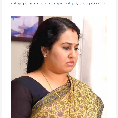
coti golpo
,
sosur bouma bangla choti
/ By
chotigolpo.club