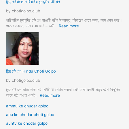
হিন্দু পরিবারের পারিবারিক চুদাচুদির চটি গল্প
ম
হি
ব
র
by chotigolpo.club
ন্ধু
দি
দি
পারিবারিক চুদাচুদির চটি গল্প বাঙালী গরীব উদবাস্তু পরিবারের ছেলে ভজন, বয়স চোদ্দ বছর।
র
:
পাতলা দোহরা, গায়ের রঙ ফর্সা – ভারী…
Read more
সা
হি
থে
ন্দু
কা
প
ম
রি
লী
বা
লা
রে
র
হিন্দু চটি গল্প Hindu Choti Golpo
পা
রি
by chotigolpo.club
বা
রি
হিন্দু চটি গল্প আমি আজ যেই স্টোরী টা শেয়ার করবো সেটা হলো একটা সত্যি ঘটনা কিছুদিন
ক
:
আগে ঘটে যাওয়া একটি…
Read more
চু
হি
ammu ke chudar golpo
দা
ন্দু
চু
চ
apu ke chodar choti golpo
দি
টি
aunty ke chodar golpo
র
গ