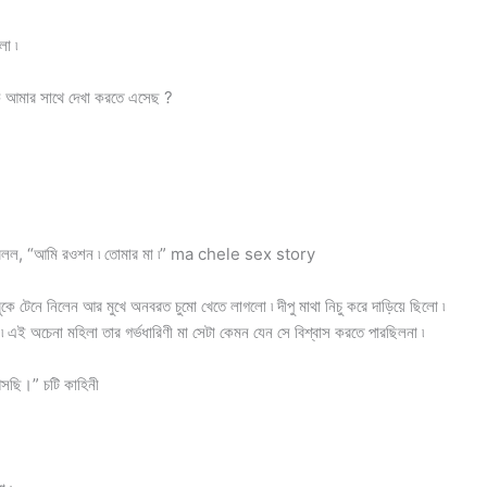
লো ৷
 কি আমার সাথে দেখা করতে এসেছ ?
িয়ে বলল, “আমি রওশন ৷ তোমার মা ৷” ma chele sex story
কে টেনে নিলেন আর মুখে অনবরত চুমো খেতে লাগলো ৷ দীপু মাথা নিচু করে দাড়িয়ে ছিলো ৷
 এই অচেনা মহিলা তার গর্ভধারিণী মা সেটা কেমন যেন সে বিশ্বাস করতে পারছিলনা ৷
আসছি।” চটি কাহিনী