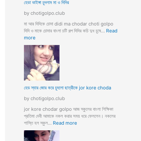
ব
হেডা ভাইঙ্গা চুদলাম মা ও দিদির
ক্স
থে
ক
by chotigolpo.club
কে
রা
সু
মা আর দিদিকে চোদা didi ma chodar choti golpo
ন্দ
দিদি ও মাকে চোদার বাংলা চটি গল্প দিদির কচি দুধ চুষে…
Read
রী
:
more
M
হে
a
ডা
d
ভা
a
ই
m
ঙ্গা
কে
চু
চু
দ
হেড স্যার জোর করে চুদলো ছাত্রীকে jor kore choda
দ
লা
লা
by chotigolpo.club
ম
ম
মা
jor kore chodar golpo আজ স্কুলের বাংলা শিক্ষিকা
ও
প্রতিমা দেবী আমাকে নকল করার সময় ধরে ফেললেন। নকলের
দি
:
শাস্তি হল স্কুল…
Read more
দি
হে
র
ড