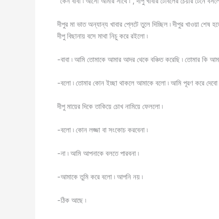
“কেন বাবা ৷ আসো আমার সাথে ৷”, দীপু খাবার টেবিলের চেয়ার টেনে বসল
দীপুর মা ভাত অন্যান্য খাবার প্লেটে তুলে দিচ্ছিল ৷ দীপুর খাওয়া শ
দীপু বিছানায় বসে মাথা নিচু করে রইলো ৷
-বাবা ৷ আমি তোমাকে আমার আদর থেকে বঞ্চিত করেছি ৷ তোমার কি আমার
-বলো ৷ তোমার কোন ইচ্ছা থাকলে আমাকে বলো ৷ আমি পূরণ করে দেবো 
দীপু মায়ের দিকে তাকিয়ে চোখ নামিয়ে ফেললো ৷
-বলো ৷ কোন লজ্জা বা সংকোচ করবেনা ৷
-না ৷ আমি আপনাকে বলতে পারবনা ৷
-আমাকে তুমি করে বলো ৷ আপনি নয় ৷
-ঠিক আছে ৷