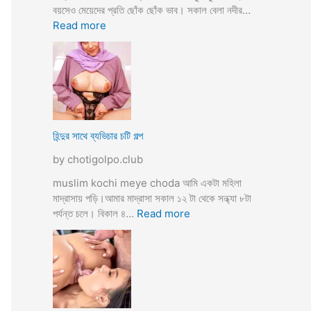
তো
বয়সেও মেয়েদের প্রতি ছোঁক ছোঁক ভাব। সকাল বেলা নদীর…
o
র
:
Read more
d
গু
হি
a
দ
ল্লা
চু
বি
দে
বা
সু
হ
খ
ও
দি
পা
হিন্দুর সাথে ব্যভিচার চটি গল্প
ব
ছা
by chotigolpo.club
চো
দা
muslim kochi meye choda আমি একটা মহিলা
র
মাদ্রাসায় পড়ি।আমার মাদ্রাসা সকাল ১২ টা থেকে সন্ধ্যা ৮টা
গ
:
পর্যন্ত চলে। বিকাল ৪…
Read more
ল্প
হি
ন্দু
র
সা
থে
ব্য