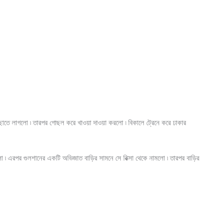
োছাতে লাগলো ৷ তারপর গোছল করে খাওয়া দাওয়া করলো ৷ বিকালে ট্রেনে করে ঢাকার
গলো ৷ এরপর গুলশানের একটি অভিজাত বাড়ির সামনে সে রিক্সা থেকে নামলো ৷ তারপর বাড়ির