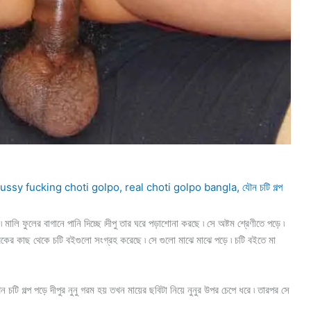
ussy fucking choti golpo
,
real choti golpo bangla
,
যৌন চটি গল্প
 ফুলের বাগানে পানি দিচ্ছে ৷দীপু তার ঘরে পড়াশোনা করছে ৷ সে অষ্টম শ্রেণীতে পড়ে ৷
ারিকের কাছ থেকে চটি বইগুলো সংগ্রহ করেছে ৷ সে গুলো মাঝে মাঝে পড়ে ৷ চটি বইতে মা
চটি গল্প পড়ে দীপুর নুনু গরম হয় তখন মায়ের ছবিটা নিয়ে নুনুর উপর চেপে ধরে ৷ তারপর সে