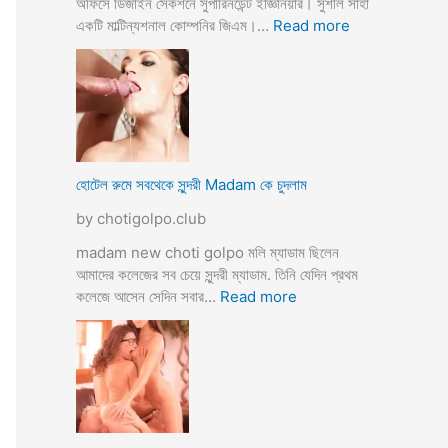
অফিসে ডিজাইন সেকশনে সুপারিনডেন্ট ইজ্ঞিনিয়ার। সুশীল সাহা
:
একটি মাল্টিন্যশনাল কোম্পনির জিএম।…
Read more
হো
টে
লে
হি
ন্দু
মু
স
হোটেল রুমে সবথেকে সুন্দরী Madam কে চুদলাম
লি
by chotigolpo.club
ম
স্বা
madam new choti golpo মলি ম্যাডাম ছিলেন
মী
আমাদের কলেজের সব চেয়ে সুন্দরী ম্যাডাম. তিনি যেদিন প্রথম
স্ত্রী
:
কলেজে আসেন সেদিন সবার…
Read more
র
হো
ব
টে
উ
ল
ব
রু
দ
মে
লে
স
সে