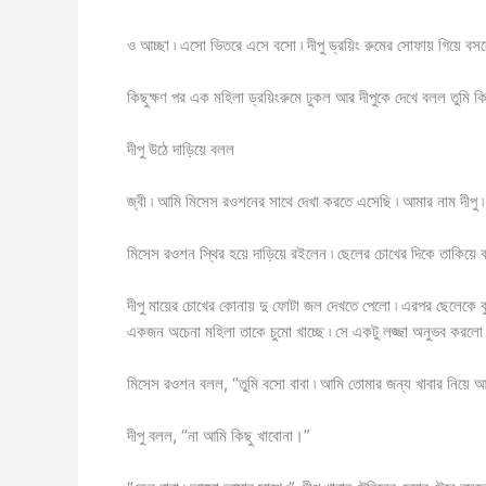
ও আচ্ছা ৷ এসো ভিতরে এসে বসো ৷ দীপু ড্রয়িং রুমের সোফায় গিয়ে বস
কিছুক্ষণ পর এক মহিলা ড্রয়িংরুমে ঢুকল আর দীপুকে দেখে বলল তুমি
দীপু উঠে দাড়িয়ে বলল
জ্বী ৷ আমি মিসেস রওশনের সাথে দেখা করতে এসেছি ৷ আমার নাম দীপু ৷
মিসেস রওশন স্থির হয়ে দাড়িয়ে রইলেন ৷ ছেলের চোখের দিকে তাক
দীপু মায়ের চোখের কোনায় দু ফোটা জল দেখতে পেলো ৷ এরপর ছেলেকে বু
একজন অচেনা মহিলা তাকে চুমো খাচ্ছে ৷ সে একটু লজ্জা অনুভব করলো ৷
মিসেস রওশন বলল, “তুমি বসো বাবা ৷ আমি তোমার জন্য খাবার নিয়ে 
দীপু বলল, “না আমি কিছু খাবোনা।”