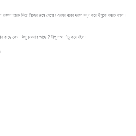
ো ৷
েষ হলে রওশন তাকে নিয়ে নিজের রুমে গেলো ৷ এরপর ঘরের দরজা বন্ধ করে দীপুকে বসতে বলল ৷
 কাছে কোন কিছু চাওয়ার আছে ? দীপু মাথা নিচু করে রইল ৷
৷