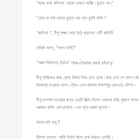
“বাজে কথা বলিসনা ৷ মাকে দেখতে যাচ্ছি ৷ চুদতে নয় ৷”
“তোর মা যদি তোকে চুদতে দেয় তবে চুদবি নাকি ৷”
“জানিনা ৷”, দীপু লজ্জা পেয়ে উঠে দাড়ালো ৷ চটি কাহিনী
তারিক বলল, “কখন যাবি?”
“আজ বিকালের ট্রেনে৷” ma chele sex story
দীপু তারিকের কাছ থেকে বিদায় নিয়ে চলে এলো ৷ ঘরে এসে সে ব্যাগ গ
উদ্দেশ্যে রওয়ানা হলো ৷ ট্রেন এসে থামলো কমলাপুর রেলওয়ে স্টেশন ৷
দীপু গুলশান যাওয়ার জন্য একটা রিক্সা নিলো ৷ তারপর বাড়ি খুজতে লা
দরজায় কলিং বেল চাপলো ৷ এক বৃদ্ধ দরজা খুললো ৷
কাকে চাই বাবু ?
মিসেস রওশন ৷ আমি উনার সাথে দেখা করতে এসেছি ৷