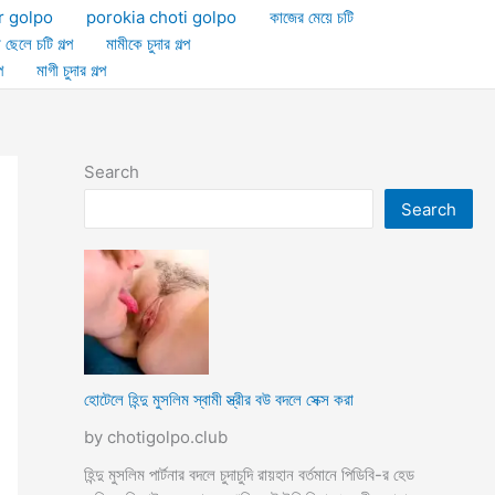
r golpo
porokia choti golpo
কাজের মেয়ে চটি
া ছেলে চটি গল্প
মামীকে চুদার গল্প
প
মাগী চুদার গল্প
Search
Search
হোটেলে হিন্দু মুসলিম স্বামী স্ত্রীর বউ বদলে সেক্স করা
by chotigolpo.club
হিন্দু মুসলিম পার্টনার বদলে চুদাচুদি রায়হান বর্তমানে পিডিবি-র হেড