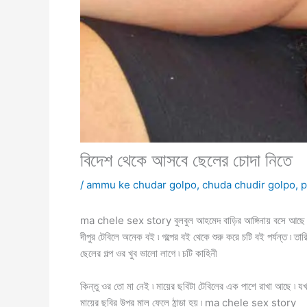
বিদেশ থেকে আসবে ছেলের চোদা নিতে
/
ammu ke chudar golpo
,
chuda chudir golpo
,
p
ma chele sex story বুলবুল আহমেদ বাড়ির আঙ্গিনায় বসে আছে ৷ মালি
দীপুর টেবিলে অনেক বই ৷ গল্পের বই থেকে শুরু করে চটি বই পর্যন্ত ৷ ত
ছেলের গল্প ওর খুব ভালো লাগে ৷ চটি কাহিনী
কিন্তু ওর তো মা নেই ৷ মায়ের ছবিটা টেবিলের এক পাশে রাখা আছে ৷ যখন 
মায়ের ছবির উপর মাল ফেলে ঠান্ডা হয় ৷ ma chele sex story