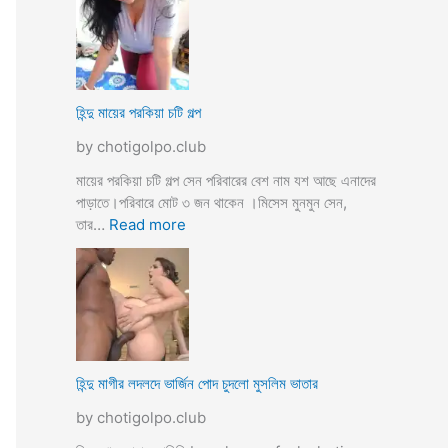
উ
মে
ও
য়ে
মে
ও
য়ে
খা
কে
লা
হিন্দু মায়ের পরকিয়া চটি গল্প
চু
ও
দ
by chotigolpo.club
মা
লো
মা
মায়ের পরকিয়া চটি গল্প সেন পরিবারের বেশ নাম যশ আছে এনাদের
তো
পাড়াতে।পরিবারে মোট ৩ জন থাকেন ।মিসেস মুনমুন সেন,
বো
:
তার…
Read more
ন
হি
কে
ন্দু
চো
মা
দা
য়ে
র
র
কা
প
হি
র
হিন্দু মাগীর লদলদে ভার্জিন পোদ চুদলো মুসলিম ভাতার
নী
কি
by chotigolpo.club
য়া
চ