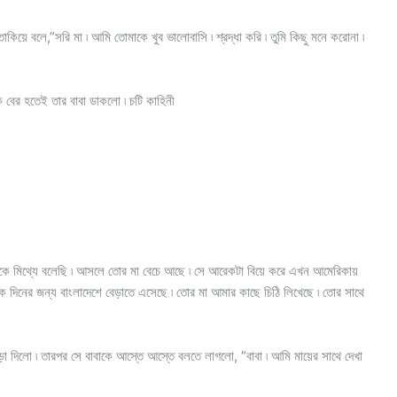
কিয়ে বলে,”সরি মা ৷ আমি তোমাকে খুব ভালোবাসি ৷ শ্রদ্ধা করি ৷ তুমি কিছু মনে করোনা ৷
েকে বের হতেই তার বাবা ডাকলো ৷ চটি কাহিনী
োকে মিথ্যে বলেছি ৷ আসলে তোর মা বেচে আছে ৷ সে আরেকটা বিয়ে করে এখন আমেরিকায়
ক দিনের জন্য বাংলাদেশে বেড়াতে এসেছে ৷ তোর মা আমার কাছে চিঠি লিখেছে ৷ তোর সাথে
াড়া দিলো ৷ তারপর সে বাবাকে আস্তে আস্তে বলতে লাগলো, “বাবা ৷ আমি মায়ের সাথে দেখা