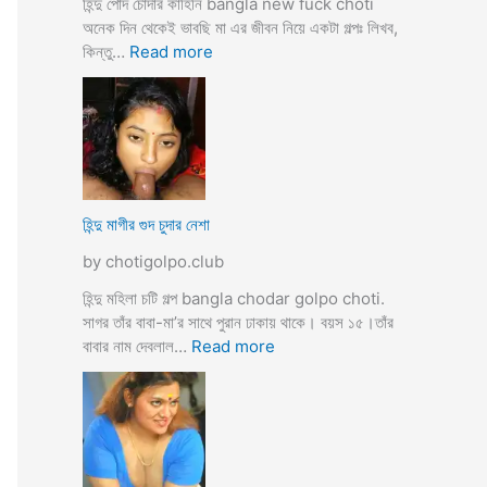
হিন্দু পোদ চোদার কাহিনি bangla new fuck choti
টি
অনেক দিন থেকেই ভাবছি মা এর জীবন নিয়ে একটা গল্পঃ লিখব,
গ
:
কিন্তু…
Read more
ল্প
হি
ন্দু
মা
গী
র
ল
দ
হিন্দু মাগীর গুদ চুদার নেশা
ল
by chotigolpo.club
দে
ভা
হিন্দু মহিলা চটি গল্প bangla chodar golpo choti.
র্জি
সাগর তাঁর বাবা-মা’র সাথে পুরান ঢাকায় থাকে। বয়স ১৫।তাঁর
ন
:
বাবার নাম দেবলাল…
Read more
পো
হি
দ
ন্দু
চু
মা
দ
গী
লো
র
মু