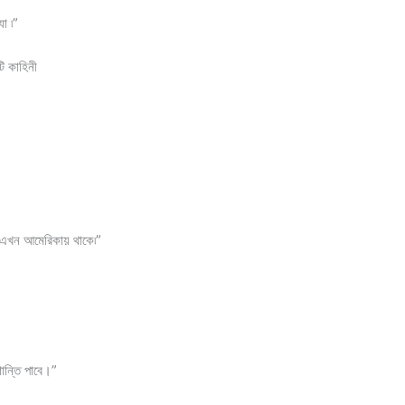
া ৷”
ি কাহিনী
 এখন আমেরিকায় থাকে৷”
শান্তি পাবে।”