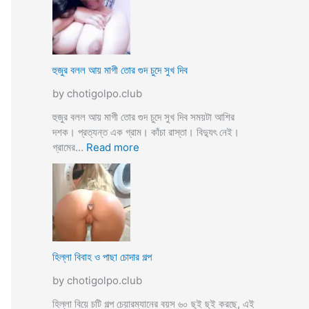
স্যা
র
জো
র
ক
হুজুর বলল আয় মাগী তোর গুদ চুদে সুখ দিব
রে
by chotigolpo.club
চু
দ
হুজুর বলল আয় মাগী তোর গুদ চুদে সুখ দিব সময়টা আশির
লো
দশক। প্রত্যন্ত এক গ্রাম। কাঁচা রাস্তা। বিদ্যুৎ নেই।
ছা
:
গ্রামের…
Read more
ত্রী
হু
কে
জু
j
র
o
ব
r
ল
k
ল
o
আ
হিল্লা বিবাহ ও পাছা চোদার গল্প
r
য়
e
by chotigolpo.club
মা
c
গী
হিল্লা বিয়ে চটি গল্প চেয়ারম্যানের বয়স ৬০ ছুই ছুই করছে, এই
h