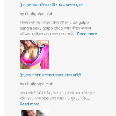
ভি
হিন্দু ম্যানেজার মালিকের ধার্মিক বউ ও মেয়েকে চুদলো
চা
by chotigolpo.club
র
চ
মালিকের বউ আর মেয়েকে চোদার চটি গল্প chotigolpo
টি
bangla sexy golpo choti আমার জীবনে অন্যতম
গ
:
অভিজ্ঞতা হয়েছিলো ৬বছর আগে।তখন আমি…
Read more
ল্প
হি
ন্দু
ম্যা
নে
জা
র
মা
হিন্দু মেয়ে ও খালা ও মামাতো বোনকে চোদার কাহিনী
লি
by chotigolpo.club
কে
র
চোদার কাহিনী আমি রহিম , বয়স ৫৭। ঢাকার কাছাকাছি গ্রামে
ধা
থাকি, ১০০ একর আখের ক্ষেত আমার। ৫ ফুট ১১ ইঞ্চি,…
র্মি
:
Read more
ক
হি
ব
ন্দু