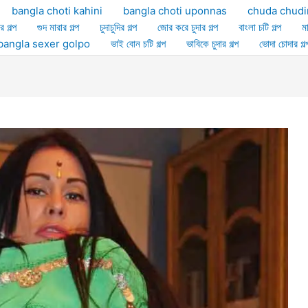
bangla choti kahini
bangla choti uponnas
chuda chudi
র গল্প
গুদ মারার গল্প
চুদাচুদির গল্প
জোর করে চুদার গল্প
বাংলা চটি গল্প
ম
ল্প bangla sexer golpo
ভাই বোন চটি গল্প
ভাবিকে চুদার গল্প
ভোদা চোদার গল্