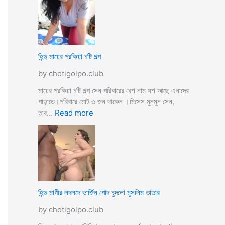
উ
মে
ও
য়ে
মে
ও
য়ে
খা
কে
লা
হিন্দু মায়ের পরকিয়া চটি গল্প
চু
ও
দ
by chotigolpo.club
মা
লো
মা
মায়ের পরকিয়া চটি গল্প সেন পরিবারের বেশ নাম যশ আছে এনাদের
তো
পাড়াতে।পরিবারে মোট ৩ জন থাকেন ।মিসেস মুনমুন সেন,
বো
:
তার…
Read more
ন
হি
কে
ন্দু
চো
মা
দা
য়ে
র
র
কা
প
হি
র
হিন্দু মাগীর লদলদে ভার্জিন পোদ চুদলো মুসলিম ভাতার
নী
কি
by chotigolpo.club
য়া
চ