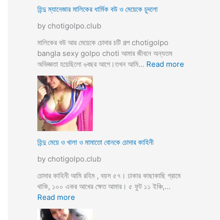
ভি
হিন্দু ম্যানেজার মালিকের ধার্মিক বউ ও মেয়েকে চুদলো
চা
by chotigolpo.club
র
চ
মালিকের বউ আর মেয়েকে চোদার চটি গল্প chotigolpo
টি
bangla sexy golpo choti আমার জীবনে অন্যতম
গ
:
অভিজ্ঞতা হয়েছিলো ৬বছর আগে।তখন আমি…
Read more
ল্প
হি
ন্দু
ম্যা
নে
জা
র
মা
হিন্দু মেয়ে ও খালা ও মামাতো বোনকে চোদার কাহিনী
লি
by chotigolpo.club
কে
র
চোদার কাহিনী আমি রহিম , বয়স ৫৭। ঢাকার কাছাকাছি গ্রামে
ধা
থাকি, ১০০ একর আখের ক্ষেত আমার। ৫ ফুট ১১ ইঞ্চি,…
র্মি
:
Read more
ক
হি
ব
ন্দু