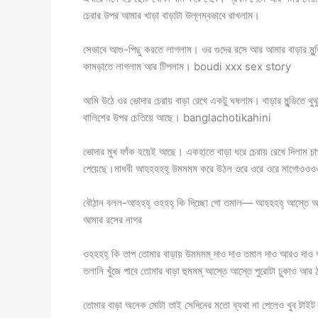
চেরার উপর আমার খাড়া বাড়াটা উল্লম্বভাবে রাখলাম।
সেভাবে আগু-পিছু করতে লাগলাম। ওর গুদের রসে আর আমার বাড়ার মুন্
কামড়াতে লাগলাম আর টিপলাম। boudi xxx sex story
আমি উঠে ওর ভোদার চেরায় বাড়া রেখে একটু ঘষলাম। বাড়ার মুন্ডিতে থু
বালিশের উপর চেতিয়ে আছে। banglachotikahini
ভোদার মুখ ফাঁক হয়েই আছে। একহাতে বাড়া ধরে চেরায় রেখে দিলাম চাপ
পেয়েছে।মাধবী আহহহহহ্ উমমমম করে উঠল ওরে ওরে ওরে মাগোওও
বৌঠান বলল-আহহহ্ ওহহহ্ কি দিচ্ছো গো তমাল— আহহহহ্ আস্তে আস্
আমার রসের নাগর
ওহহহহ্ কি তাপ তোমার বাড়ায় উমমমম্ দাও দাও তমাল দাও আরও দাও
তলানি খুঁজে পাবে তোমার বাড়া হুমমম্ আস্তে আস্তে পুরোটা ঢুকাও
তোমার বাড়া অনেক মোটা তাই সেদিনের মতো ব্যথা না পেলেও খুব টাইট হ