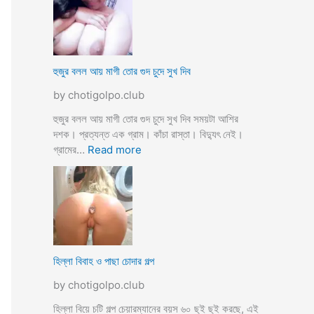
স্যা
র
জো
র
ক
হুজুর বলল আয় মাগী তোর গুদ চুদে সুখ দিব
রে
by chotigolpo.club
চু
দ
হুজুর বলল আয় মাগী তোর গুদ চুদে সুখ দিব সময়টা আশির
লো
দশক। প্রত্যন্ত এক গ্রাম। কাঁচা রাস্তা। বিদ্যুৎ নেই।
ছা
:
গ্রামের…
Read more
ত্রী
হু
কে
জু
j
র
o
ব
r
ল
k
ল
o
আ
হিল্লা বিবাহ ও পাছা চোদার গল্প
r
য়
e
by chotigolpo.club
মা
c
গী
হিল্লা বিয়ে চটি গল্প চেয়ারম্যানের বয়স ৬০ ছুই ছুই করছে, এই
h