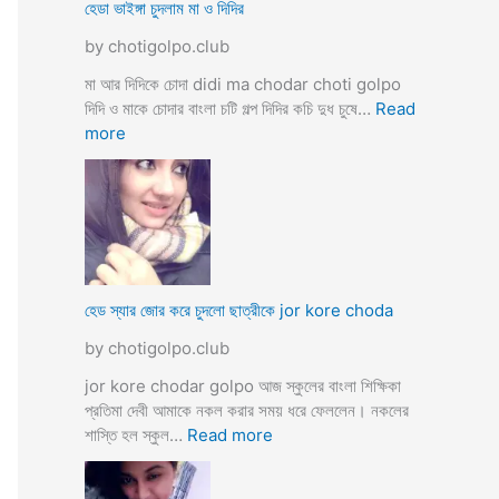
ব
হেডা ভাইঙ্গা চুদলাম মা ও দিদির
ক্স
থে
ক
by chotigolpo.club
কে
রা
সু
মা আর দিদিকে চোদা didi ma chodar choti golpo
ন্দ
দিদি ও মাকে চোদার বাংলা চটি গল্প দিদির কচি দুধ চুষে…
Read
রী
:
more
M
হে
a
ডা
d
ভা
a
ই
m
ঙ্গা
কে
চু
চু
দ
হেড স্যার জোর করে চুদলো ছাত্রীকে jor kore choda
দ
লা
লা
by chotigolpo.club
ম
ম
মা
jor kore chodar golpo আজ স্কুলের বাংলা শিক্ষিকা
ও
প্রতিমা দেবী আমাকে নকল করার সময় ধরে ফেললেন। নকলের
দি
:
শাস্তি হল স্কুল…
Read more
দি
হে
র
ড