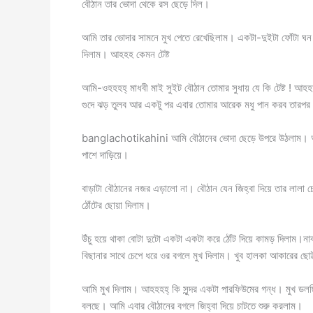
বৌঠান তার ভোদা থেকে রস ছেড়ে দিল।
আমি তার ভোদার সামনে মুখ পেতে রেখেছিলাম। একটা-দুইটা ফোঁটা ঘন 
দিলাম। আহহহ কেমন টেষ্ট
আমি-ওহহহহ্ মাধবী মাই সুইট বৌঠান তোমার সুধায় যে কি টেষ্ট ! আহহ
গুদে ঝড় তুলব আর একটু পর এবার তোমার আরেক মধু পান করব তারপ
banglachotikahini আমি বৌঠানের ভোদা ছেড়ে উপরে উঠলাম। আমা
পাশে দাড়িয়ে।
বাড়াটা বৌঠানের নজর এড়ালো না। বৌঠান যেন জিহ্বা দিয়ে তার লালা 
ঠোঁটের ছোয়া দিলাম।
উঁচু হয়ে থাকা বোটা দুটো একটা একটা করে ঠোঁট দিয়ে কামড় দিলাম।ন
বিছানার সাথে চেপে ধরে ওর বগলে মুখ দিলাম। খুব হালকা আকারের ছোট
আমি মুখ দিলাম। আহহহহ্ কি সুন্দর একটা পারফিউমের গন্ধ। মুখ ডলছ
বলছে। আমি এবার বৌঠানের বগলে জিহ্বা দিয়ে চাটতে শুরু করলাম।