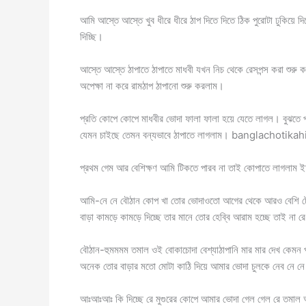
আমি আস্তে আস্তে খুব ধীরে ধীরে ঠাপ দিতে দিতে ঠিক পুরোটা ঢুকিয়ে দ
দিচ্ছি।
আস্তে আস্তে ঠাপাতে ঠাপাতে মাধবী যখন নিচ থেকে রেসপন্স করা শ
অপেক্ষা না করে রামঠাপ ঠাপানো শুরু করলাম।
প্রতি কোপে কোপে মাধবীর ভোদা ফালা ফালা হয়ে যেতে লাগল। বুঝতে প
যেমন চাইছে তেমন বন্যভাবে ঠাপাতে লাগলাম। banglachotikah
প্রথম গেম আর বেশিক্ষণ আমি টিকতে পারব না তাই কোপাতে লাগল
আমি-নে নে বৌঠান কোপ খা তোর ভোদাওতো আগের থেকে আরও বেশি টেস্
বাড়া কামড়ে কামড়ে দিচ্ছে তার মানে তোর হেব্বি আরাম হচ্ছে তাই না র
বৌঠান-হুমমমম তমাল ওই বোকাচোদা বেশ্যাঠাপানি মার মার দেখ কেমন 
অনেক তোর বাড়ার মতো মোটা কাঠি দিয়ে আমার ভোদা চুলকে নেব নে ন
আঃআঃআঃ কি দিচ্ছে রে মুগুরের কোপে আমার ভোদা গেল গেল রে ত