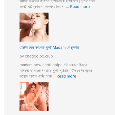
অফিসে ডিজাইন সেকশনে সুপারিনডেন্ট ইজ্ঞিনিয়ার। সুশীল সাহা
:
একটি মাল্টিন্যশনাল কোম্পনির জিএম।…
Read more
হো
টে
লে
হি
ন্দু
মু
স
হোটেল রুমে সবথেকে সুন্দরী Madam কে চুদলাম
লি
by chotigolpo.club
ম
স্বা
madam new choti golpo মলি ম্যাডাম ছিলেন
মী
আমাদের কলেজের সব চেয়ে সুন্দরী ম্যাডাম. তিনি যেদিন প্রথম
স্ত্রী
:
কলেজে আসেন সেদিন সবার…
Read more
র
হো
ব
টে
উ
ল
ব
রু
দ
মে
লে
স
সে