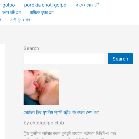
r golpo
porokia choti golpo
কাজের মেয়ে চটি
া ছেলে চটি গল্প
মামীকে চুদার গল্প
প
মাগী চুদার গল্প
Search
Search
হোটেলে হিন্দু মুসলিম স্বামী স্ত্রীর বউ বদলে সেক্স করা
by chotigolpo.club
হিন্দু মুসলিম পার্টনার বদলে চুদাচুদি রায়হান বর্তমানে পিডিবি-র হেড