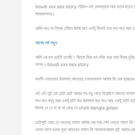
boudi xxx sex story বৌঠান-ওই বোকাচোদা আর কতো ছাড়ব। রস 
মাদারফাকার।
আমি-দাও না প্লিজ বৌঠান জাস্ট অল্প একটু দিলেই হবে দাও দাও আর 
আগের পর্ব পড়ুন
আমি ওর গুদ চেটেই চলেছি। জিহ্বা দিয়ে গুদ ফাঁক করে তার ভিতর ঢু
লাগল। boudi xxx sex story
মাধবী-ওহহহহহ উমমমম্ আহহহহ্ তঅঅঅমাল আমার কি বের হচ্ছেরে
ওই ওই তুই তো চেটে চেটে আমার সব মধু খেয়ে নিয়েছিস আহহহ মাআআ
দাও দাও বন্ধু আর একটু চাটা দাও হুমমমম্ দাও দাও আর একটু চাট
দিলাম নে নে খা খা খা খেয়ে নে choti bangla golpo
চেটেপুটে খেয়ে নে ওহহহহ্ তমাল আমার বের হয়ে গেল ওহহহ্ তমাল কি 
কেমন লাগে গুদের সুধা আহহহহ তমাল কি আআআআরাম তুই আমার ভোদা চ