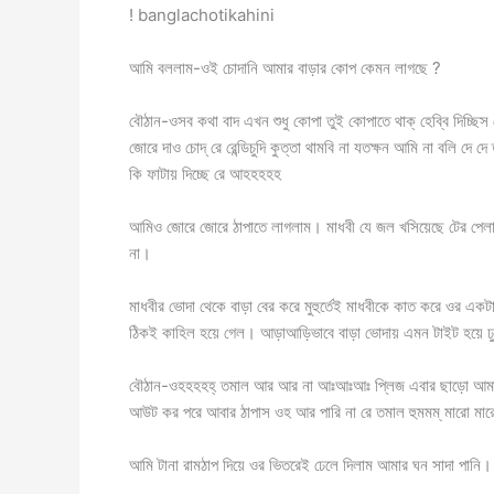
! banglachotikahini
আমি বললাম-ওই চোদানি আমার বাড়ার কোপ কেমন লাগছে ?
বৌঠান-ওসব কথা বাদ এখন শুধু কোপা তুই কোপাতে থাক্ হেব্বি দিচ্ছি
জোরে দাও চোদ্ রে রেন্ডিচুদি কুত্তা থামবি না যতক্ষন আমি না বলি 
কি ফাটায় দিচ্ছে রে আহহহহহ
আমিও জোরে জোরে ঠাপাতে লাগলাম। মাধবী যে জল খসিয়েছে টের পেল
না।
মাধবীর ভোদা থেকে বাড়া বের করে মুহুর্তেই মাধবীকে কাত করে ওর এক
ঠিকই কাহিল হয়ে গেল। আড়াআড়িভাবে বাড়া ভোদায় এমন টাইট হয়ে ঢ
বৌঠান-ওহহহহহ্ তমাল আর আর না আঃআঃআঃ প্লিজ এবার ছাড়ো আমার আ
আউট কর পরে আবার ঠাপাস ওহ আর পারি না রে তমাল হুমমম্ মারো মা
আমি টানা রামঠাপ দিয়ে ওর ভিতরেই ঢেলে দিলাম আমার ঘন সাদা পা