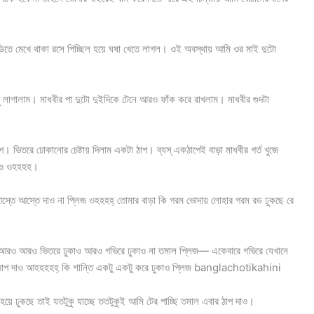
ডিতে মেখে থাকা রসে পিচ্ছিল হয়ে ঘষা খেতে লাগল। ওই অবস্থায় আমি ওর মাই দুটো
থু লাগালাম। মাধবীর পা দুটো দুইদিকে টেনে আরও ফাঁক করে রাখলাম। মাধবীর গুদটা
। ভিতরে ঢোকানোর চেষ্টায় দিলাম একটা ঠাপ। ব্যস্ একঠাপেই বাড়া মাধবীর গর্ত খুজে
ওও ওহহহহ।
তে আস্তে দাও না প্লিজ ওহহহহ্ তোমার বাড়া কি গরম ভোদায় লোহার গরম রড ঢুকছে রে
 আরও আরও ভিতরে ঢুকাও আরও গভিরে ঢুকাও না তমাল প্লিজ— একেবারে গভিরে যেখানে
 আর ঠাপ দাও আহহহহহ্ কি শান্তি একটু একটু করে ঢুকাও প্লিজ banglachotikahini
য়ে ঢুকছে তাই যতটুকু যাচ্ছে ততটুকুই আমি টের পাচ্ছি তমাল এবার ঠাপ দাও।