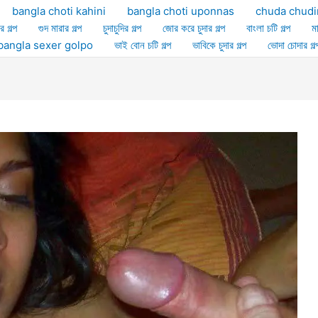
bangla choti kahini
bangla choti uponnas
chuda chudi
র গল্প
গুদ মারার গল্প
চুদাচুদির গল্প
জোর করে চুদার গল্প
বাংলা চটি গল্প
ম
ল্প bangla sexer golpo
ভাই বোন চটি গল্প
ভাবিকে চুদার গল্প
ভোদা চোদার গল্