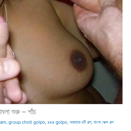
ামলা শুরু – পাঁচ
lam
,
group choti golpo
,
xxx golpo
,
অজাচার চটি গল্প
,
বাংলা সেক্স গল্প