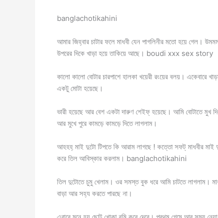
banglachotikahini
আমার জিহ্বার চাটার ফলে মাধবী যেন পাগলিনীর মতো হয়ে গেল। উমমম
উপরের দিকে খাড়া হয়ে তাকিয়ে আছে। boudi xxx sex story
কালো কালো বোটার চারপাশে হালকা খয়েরী রংয়ের বলয়। একেবারে খাড়া
একটু মোটা হয়েছে।
ভারী হয়েছে আর বেশ একটা দারুণ শেইফ্ হয়েছে। আমি বোটাতে মুখ দি
আর মুখে পুরে কামড়ে কামড়ে দিতে লাগলাম।
আহহহ্ মাই দুটো টিপতে কি আরাম লাগছে ! কত্তো সফট্ মাধবীর মাই দ
করে তিল আবিস্কার করলাম। banglachotikahini
তিল দুটোতে চুমু খেলাম। ওর সমস্ত বুক ধরে আমি চাটতে লাগলাম। 
বাড়া আর সহ্য করতে পারছে না।
এবারে মনে হয় ছোট খোকা বমি করে দেবে। প্রথম গেমে আর সময় নেয়া ঠ