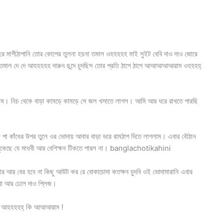
স রে মাগীঠাপানি তোর কোপের তুলনা হয়না তমাল ওহহহহহ মাই সুইট বেবি দাও দাও জোরে
দে দে তমাল দে দে আহহহহহ দারুন ছন্দে চুদছিস তোর প্রতি ঠাপে ঠাপে আআআআআরাম ওহহহহ্
াম। নিচ থেকে বাড়া কামড়ে কামড়ে সে জল খসাতে লাগল। আমি আর ধরে রাখতে পারছি
টা পা কাঁধের উপর তুলে ওর ভোদায় আবার বাড়া ভরে রামঠাপ দিতে লাগলাম। এবার বৌঠান
ুকেছে যে মাধবী আর বেশিক্ষন টিকতে পারল না। banglachotikahini
র বের হবে না কিছু আউট কর রে বোকাচোদা কতক্ষন চুদবি ওই ভোদামারানি এবার
রো আর ঢেলে দাও প্লিজ।
নি। আহহহহহ্ কি আআআরাম !