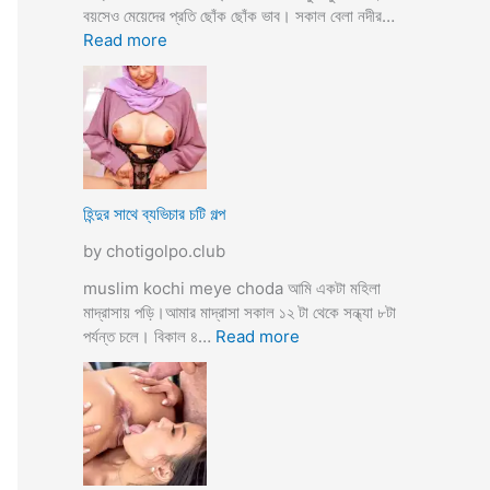
তো
বয়সেও মেয়েদের প্রতি ছোঁক ছোঁক ভাব। সকাল বেলা নদীর…
o
র
:
Read more
d
গু
হি
a
দ
ল্লা
চু
বি
দে
বা
সু
হ
খ
ও
দি
পা
হিন্দুর সাথে ব্যভিচার চটি গল্প
ব
ছা
by chotigolpo.club
চো
দা
muslim kochi meye choda আমি একটা মহিলা
র
মাদ্রাসায় পড়ি।আমার মাদ্রাসা সকাল ১২ টা থেকে সন্ধ্যা ৮টা
গ
:
পর্যন্ত চলে। বিকাল ৪…
Read more
ল্প
হি
ন্দু
র
সা
থে
ব্য