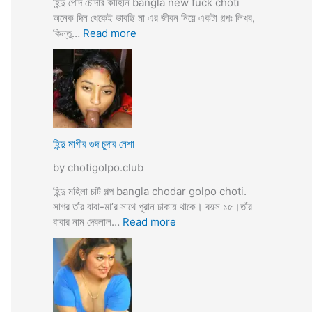
হিন্দু পোদ চোদার কাহিনি bangla new fuck choti
টি
অনেক দিন থেকেই ভাবছি মা এর জীবন নিয়ে একটা গল্পঃ লিখব,
গ
:
কিন্তু…
Read more
ল্প
হি
ন্দু
মা
গী
র
ল
দ
হিন্দু মাগীর গুদ চুদার নেশা
ল
by chotigolpo.club
দে
ভা
হিন্দু মহিলা চটি গল্প bangla chodar golpo choti.
র্জি
সাগর তাঁর বাবা-মা’র সাথে পুরান ঢাকায় থাকে। বয়স ১৫।তাঁর
ন
:
বাবার নাম দেবলাল…
Read more
পো
হি
দ
ন্দু
চু
মা
দ
গী
লো
র
মু