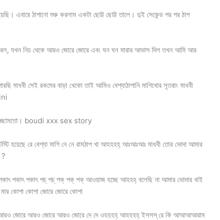
িয়েছি। এবারে ঠাপানো শুরু করলাম একটা ছোট্ট ছোট্ট তালে। দুই সেকেন্ড পর পর ঠাপ
ুরু করল, যখন নিচ থেকে আরও জোরে জোরে এবং ঘন ঘন মারার আভাস দিল তখন আমি আর
ারছি মাধবী সেই রকমের বাড়া খেকো তাই আমিও বেশ্যাঠাপানি মাগিখোর সূতরাং মাধবী
ini
াম ইচ্ছামতো। boudi xxx sex story
টি হয়েছে রে বেশ্যা মাগি নে নে রামঠাপ খা আহহহহ্ আঃআঃআঃ মাধবী তোর ভোদা আমার
ে ?
পকাৎ পকাৎ পকাৎ পচ্ পচ্ পক্ পক্ পক্ আওয়াজ হচ্ছে আহহহ্ বলেছি না আমার ভোদার খাই
ে মার কোপা কোপা জোরে জোরে কোপা
মাল আরও জোরে আরও জোরে আরও জোরে দে দে ওহহহহ্ আহহহহ্ ইসসস্ রে কি আআআআরাম