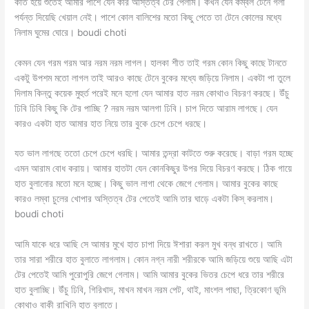
কাত হয়ে শুতেই আমার পাশে যেন কার অস্তিত্ব টের পেলাম। কখন যেন কম্বল টেনে গলা
পর্যন্ত দিয়েছি খেয়াল নেই। পাশে কোল বালিশের মতো কিছু পেতে তা টেনে কোলের মধ্যে
নিলাম ঘুমের ঘোরে। boudi choti
কেমন যেন গরম গরম আর নরম নরম লাগল। হালকা শীত তাই গরম কোন কিছু কাছে টানতে
একটু উপশম মতো লাগল তাই আরও কাছে টেনে বুকের মধ্যে জড়িয়ে নিলাম। একটা পা তুলে
দিলাম কিন্তু কয়েক মুহুর্ত পরেই মনে হলো যেন আমার হাত নরম কোথাও বিচরণ করছে। উঁচু
ঢিবি ঢিবি কিছু কি টের পাচ্ছি ? নরম নরম আলগা ঢিবি। চাপ দিতে আরাম লাগছে। যেন
কারও একটা হাত আমার হাত নিয়ে তার বুকে চেপে চেপে ধরছে।
যত ভাল লাগছে ততো চেপে চেপে ধরছি। আমার তন্দ্রা কাটতে শুরু করেছে। বাড়া গরম হচ্ছে
এমন আরাম বোধ করায়। আমার হাতটা যেন কোনকিছুর উপর দিয়ে বিচরণ করছে। ঠিক গায়ে
হাত বুলানোর মতো মনে হচ্ছে। কিছু ভাল লাগা থেকে জেগে গেলাম। আমার বুকের কাছে
কারও লম্বা চুলের খোপার অস্তিত্ব টের পেতেই আমি তার ঘাড়ে একটা কিস্ করলাম।
boudi choti
আমি যাকে ধরে আছি সে আমার মুখে হাত চাপা দিয়ে ঈশারা করল মুখ বন্ধ রাখতে। আমি
তার সারা শরীরে হাত বুলাতে লাগলাম। কোন নগ্ন নারী শরীরকে আমি জড়িয়ে শুয়ে আছি এটা
টের পেতেই আমি পুরোপুরি জেগে গেলাম। আমি আমার বুকের ভিতর চেপে ধরে তার শরীরে
হাত বুলাচ্ছি। উঁচু ঢিবি, গিরিখাদ, মাখন মাখন নরম পেট, থাই, মাংশল পাছা, ত্রিকোণ ভূমি
কোথাও বাকী রাখিনি হাত বুলাতে।