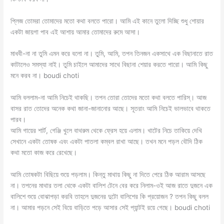
প্লিজ তোমরা তোমাদের মতো কথা বলতে পারো। আমি এই কানে তুলো দিচ্ছি শুধু শোয়ার
একটা জায়গা পাব এই আশায় আমার তোমাদের রুমে আসা।
মাধবী-না না তুমি এমন করে বলো না। তুমি, আমি, তপন তিনজন একসাথে এক বিছানাতে রাত
কাটালেও সমস্যা নাই। তুমি চাইলে আমাদের সাথে বিছানা শেয়ার করতে পারো। আমি কিছু
মনে করব না। boudi choti
আমি বললাম-না আমি নিচেই থাকছি। তপন তোরা তোদের মতো কথা বলতে পারিস্। আজ
বাসর রাত তোদের অনেক কথা জানা-জানানোর আছে। সূতরাং আমি নিচেই ভালভাবে থাকতে
পারব।
আমি গায়ের শার্ট, গেঞ্জি খুলে বাথরুম থেকে ফ্রেস হয়ে এলাম। খাটের নিচে তাকিয়ে দেখি
সেখানে একটা তোষক এবং একটা পাতলা কম্বল রাখা আছে। তখন মনে পড়ল বৌদি ঠিক
কথা মতো কাজ করে রেখেছে।
আমি তোষকটা বিছিয়ে শুয়ে পড়লাম। কিন্তু মাথায় কিছু না দিতে পেরে ঠিক আরাম আসছে
না। তপনের মাথার তলা থেকে একটা বালিশ টেনে বের করে নিলাম-ওই আজ রাতে দুজনে এক
বালিশে শুয়ে বোঝাপড়া করবি তাহলে দুজনের দুটো বালিশের কি প্রয়োজন ? তপন কিছু বলল
না। আমার পড়নে সেই বিয়ে বাড়িতে পড়ে আসার সেই প্যান্টই রয়ে গেছে। boudi choti