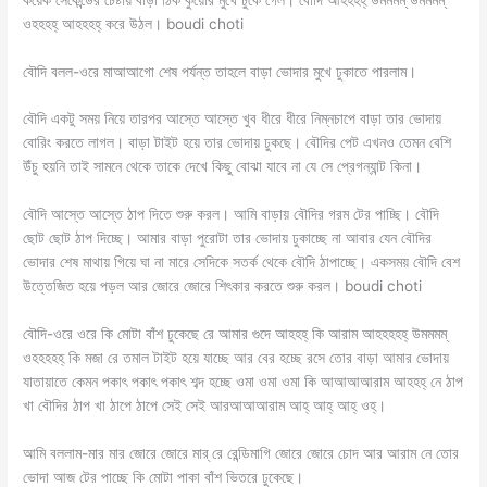
ওহহহহ্ আহহহহ্ করে উঠল। boudi choti
বৌদি বলল-ওরে মাআআগো শেষ পর্যন্ত তাহলে বাড়া ভোদার মুখে ঢুকাতে পারলাম।
বৌদি একটু সময় নিয়ে তারপর আস্তে আস্তে খুব ধীরে ধীরে নিম্নচাপে বাড়া তার ভোদায়
বোরিং করতে লাগল। বাড়া টাইট হয়ে তার ভোদায় ঢুকছে। বৌদির পেট এখনও তেমন বেশি
উঁচু হয়নি তাই সামনে থেকে তাকে দেখে কিছু বোঝা যাবে না যে সে প্রেগন্যান্ট কিনা।
বৌদি আস্তে আস্তে ঠাপ দিতে শুরু করল। আমি বাড়ায় বৌদির গরম টের পাচ্ছি। বৌদি
ছোট ছোট ঠাপ দিচ্ছে। আমার বাড়া পুরোটা তার ভোদায় ঢুকাচ্ছে না আবার যেন বৌদির
ভোদার শেষ মাথায় গিয়ে ঘা না মারে সেদিকে সতর্ক থেকে বৌদি ঠাপাচ্ছে। একসময় বৌদি বেশ
উত্তেজিত হয়ে পড়ল আর জোরে জোরে শিৎকার করতে শুরু করল। boudi choti
বৌদি-ওরে ওরে কি মোটা বাঁশ ঢুকেছে রে আমার গুদে আহহহ্ কি আরাম আহহহহহ্ উমমমম্
ওহহহহহ্ কি মজা রে তমাল টাইট হয়ে যাচ্ছে আর বের হচ্ছে রসে তোর বাড়া আমার ভোদায়
যাতায়াতে কেমন পকাৎ পকাৎ পকাৎ শব্দ হচ্ছে ওমা ওমা ওমা কি আআআআরাম আহহহ্ নে ঠাপ
খা বৌদির ঠাপ খা ঠাপে ঠাপে সেই সেই আরআআআরাম আহ্ আহ্ আহ্ ওহ্।
আমি বললাম-মার মার জোরে জোরে মার্ রে রেন্ডিমাগি জোরে জোরে চোদ আর আরাম নে তোর
ভোদা আজ টের পাচ্ছে কি মোটা পাকা বাঁশ ভিতরে ঢুকেছে।