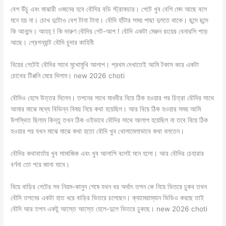
বেশ উঁচু এবং মাঝারী ওজনের হবে বৌদির বডি স্ট্রাকচার। পেটে খুব বেশি মেদ আছে বলে
মনে হয় না। চোখ দুটোও বেশ টানা টানা। বৌদি হাঁটার সময় পাছা দুলতে থাকে। ছন্দে ছন্দে
কি আনন্দে। আহহ্ ! কি দারুণ বৌদির গেট-আপ ! বৌদি একটা মেরুন রংয়ের বেনারসি পড়ে
আছে। প্রেগন্যান্ট বৌদি চুদার কাহিনী
বিয়ের গেটেই বৌদির সাথে মুখোমুখি আলাপ। প্রথম দেখাতেই আমি টকাস করে একটা
চোখের টিপ্পনি মেরে দিলাম। new 2026 choti
বৌদিও হেসে উত্তর দিলেন। তপনের সাথে মাধবীর বিয়ে ঠিক হওয়ার পর চিত্রা বৌদির সাথে
আমার মাঝে মধ্যে বিভিন্ন বিষয় নিয়ে কথা হয়েছিল। আর বিয়ে ঠিক হওয়ার সময় আমি
উপস্থিত ছিলাম কিন্তু তখন ঠিক ওইভাবে বৌদির সাথে আলাপ হয়েছিল না তবে বিয়ে ঠিক
হওয়ার পর যখন মাঝে মাঝে কথা হতো বৌদি খুব খোলামেলাভাবে কথা বলতেন।
বৌদির কথাবার্তায় খুব সামাজিক এবং খুব আলাপি বলেই মনে হলো। আর বৌদির চেহারার
বর্ণনা তো পরে জানা যাবে।
বিয়ে বাড়ির গেটের সব নিয়ম-কানুন শেষে যখন বর অর্থাৎ তপন কে নিয়ে ভিতরে ঢুকব তখন
বৌদি তপনের একটা হাত ধরে বাড়ির ভিতরে চলেছেন। ক্যামেরাম্যান ভিডিও করছে তাই
বৌদি আর তপন একটু আস্তে আস্তে হেলে-দুলে ভিতরে ঢুকছে। new 2026 choti