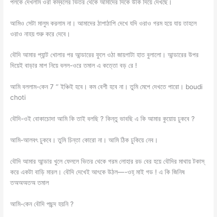
পলকে দেখলাম ওরা কম্বলের ভিতর থেকে আমাদের দিকে উকি দিয়ে দেখছে।
আমিও সেটা মালুম করলাম না। আমাদের ঠাপাঠাপি দেখে যদি ওরাও গরম হয়ে যায় তাহলে
ওরাও নাহয় শুরু করে দেবে।
বৌদি আমার প্যান্ট খোলার পর আন্ডারের ফুলে ওঠা জায়গাটা হাত বুলালো। আন্ডারের উপর
দিয়েই বাড়ার মাপ নিয়ে বলল-ওরে তমাল এ কত্তো বড় রে !
আমি বললাম-কেন 7 ‘’ ইঞ্চিই হবে। কম বেশী হবে না। তুমি মেপে দেখতে পারো। boudi
choti
বৌদি-ওই বোকাচোদা আমি কি তাই বলছি ? কিন্তু ভাবছি এ কি আমার কুয়োয় ঢুকবে ?
আমি-আলবৎ ঢুকবে। তুমি চিন্তা কোরো না। আমি ঠিক ঢুকিয়ে নেব।
বৌদি আমার আন্ডার খুলে ফেললে ভিতর থেকে গরম লোহার রড বের হয়ে বৌদির মাথায় টকাস্
করে একটা বাড়ি মারল। বৌদি দেখেই আৎকে উঠল—-ওহ্ মাই গড ! এ কি জিনিষ
তঅঅঅতঅ তমাল
আমি-কেন বৌদি পছন্দ হয়নি ?