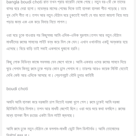
bangla boudi choti রাত তখন প্রায় বারোটা বেজে গেছে। নতুন বর-বৌ কে তাদের
বাসর ঘরে দেয়া হলো। নভেম্বর মাসের শেষের দিকে তাই হালকা হালকা শীত পড়েছে। তবে
খুব বেশি শীত না। তপন আর নতুন বৌঠান ঘরে ঢুকতেই সবাই যে যার মতো জায়গা নিয়ে শুয়ে
পড়ার জন্য এক এক করে বিদায় নিতে লাগল।
ওরা ঘরে ঢুকে যাওয়ার পর কিছুসময় আমি এদিক-ওদিক ঘুরলাম।তপন আর নতুন বৌঠান
মাধবীদের রুমের সামনের লাইট বন্ধ করে দিল কে যেন। এখান ওখানটায় একটু অন্ধকার হয়ে
এসেছে। বিয়ে বাড়ি তাই সবাই একসাথে ঘুমানো হয়নি।
কিছু লোক বিভিন্ন কাজে সবসময় যেন জেগে থাকে। আমি একবার ওদের রুমের সামনে দিয়ে
ঘুরে গেলাম কিন্তু রুমে ঢুকে পড়ার কোন চান্স পেলাম না। তারপর আরও কয়েক মিনিট যেতেই
দেখি কেউ আর এদিকে আসছে না। প্রেগন্যান্ট বৌদি চুদার কাহিনী
boudi choti
অমনি আমি হালকা করে দরজাটা চাপ দিতেই দরজা খুলে গেল। রুমে ঢুকেই আমি দরজা
ছিটকিনি দিয়ে দিলাম। তপন আর মাধবী জেগেই ছিল। ওরা শুয়ে শুয়ে কথা বলছিল। রুমের
মধ্যে হালকা নীল রংয়ের একটা ডিম লাইট জ্বলছে।
আমি রুমে ঢুকে নতুন বৌঠান কে বললাম-মাধবী ডোন্ট ফিল ডিস্টার্বড। আমি তোমোদের
ডিস্টার্ব করব না।