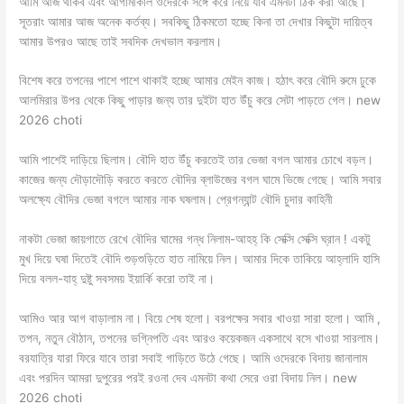
আমি আজ থাকব এবং আগামীকাল ওদেরকে সঙ্গে করে নিয়ে যাব এমনটা ঠিক করা আছে।
সূতরাং আমার আজ অনেক কর্তব্য। সবকিছু ঠিকমতো হচ্ছে কিনা তা দেখার কিছুটা দায়িত্ব
আমার উপরও আছে তাই সবদিক দেখভাল করলাম।
বিশেষ করে তপনের পাশে পাশে থাকাই হচ্ছে আমার মেইন কাজ। হঠাৎ করে বৌদি রুমে ঢুকে
আলমিরার উপর থেকে কিছু পাড়ার জন্য তার দুইটা হাত উঁচু করে সেটা পাড়তে গেল। new
2026 choti
আমি পাশেই দাড়িয়ে ছিলাম। বৌদি হাত উঁচু করতেই তার ভেজা বগল আমার চোখে বড়ল।
কাজের জন্য দৌড়াদৌড়ি করতে করতে বৌদির ব্লাউজের বগল ঘামে ভিজে গেছে। আমি সবার
অলক্ষ্যে বৌদির ভেজা বগলে আমার নাক ঘষলাম। প্রেগন্যান্ট বৌদি চুদার কাহিনী
নাকটা ভেজা জায়গাতে রেখে বৌদির ঘামের গন্ধ নিলাম-আহহ্ কি সেক্সি সেক্সি ঘ্রান ! একটু
মুখ দিয়ে ঘষা দিতেই বৌদি শুড়শুড়িতে হাত নামিয়ে নিল। আমার দিকে তাকিয়ে আহ্লাদি হাসি
দিয়ে বলল-যাহ্ দুষ্টু সবসময় ইয়ার্কি করো তাই না।
আমিও আর আগ বাড়ালাম না। বিয়ে শেষ হলো। বরপক্ষের সবার খাওয়া সারা হলো। আমি ,
তপন, নতুন বৌঠান, তপনের ভগ্নিপতি এবং আরও কয়েকজন একসাথে বসে খাওয়া সারলাম।
বরযাত্রি যারা ফিরে যাবে তারা সবাই গাড়িতে উঠে গেছে। আমি ওদেরকে বিদায় জানালাম
এবং পরদিন আমরা দুপুরের পরই রওনা দেব এমনটা কথা সেরে ওরা বিদায় নিল। new
2026 choti