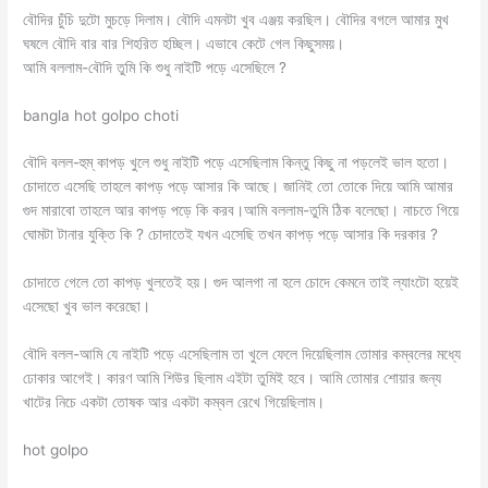
বৌদির চুঁচি দুটো মুচড়ে দিলাম। বৌদি এমনটা খুব এঞ্জয় করছিল। বৌদির বগলে আমার মুখ
ঘষলে বৌদি বার বার শিহরিত হচ্ছিল। এভাবে কেটে গেল কিছুসময়।
আমি বললাম-বৌদি তুমি কি শুধু নাইটি পড়ে এসেছিলে ?
bangla hot golpo choti
বৌদি বলল-হুম্ কাপড় খুলে শুধু নাইটি পড়ে এসেছিলাম কিন্তু কিছু না পড়লেই ভাল হতো।
চোদাতে এসেছি তাহলে কাপড় পড়ে আসার কি আছে। জানিই তো তোকে দিয়ে আমি আমার
গুদ মারাবো তাহলে আর কাপড় পড়ে কি করব।আমি বললাম-তুমি ঠিক বলেছো। নাচতে গিয়ে
ঘোমটা টানার যুক্তি কি ? চোদাতেই যখন এসেছি তখন কাপড় পড়ে আসার কি দরকার ?
চোদাতে গেলে তো কাপড় খুলতেই হয়। গুদ আলগা না হলে চোদে কেমনে তাই ল্যাংটো হয়েই
এসেছো খুব ভাল করেছো।
বৌদি বলল-আমি যে নাইটি পড়ে এসেছিলাম তা খুলে ফেলে দিয়েছিলাম তোমার কম্বলের মধ্যে
ঢোকার আগেই। কারণ আমি শিউর ছিলাম এইটা তুমিই হবে। আমি তোমার শোয়ার জন্য
খাটের নিচে একটা তোষক আর একটা কম্বল রেখে গিয়েছিলাম।
hot golpo