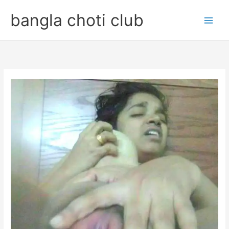
Skip
bangla choti club
to
content