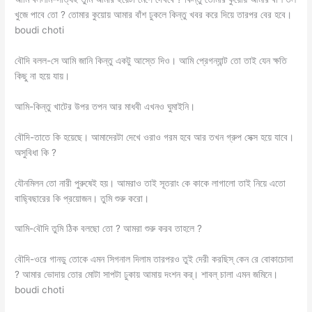
খুজে পাবে তো ? তোমার কুয়োয় আমার বাঁশ ঢুকলে কিন্তু খবর করে দিয়ে তারপর বের হবে।
boudi choti
বৌদি বলল-সে আমি জানি কিন্তু একটু আস্তে দিও। আমি প্রেগন্যান্ট তো তাই যেন ক্ষতি
কিছু না হয়ে যায়।
আমি-কিন্তু খাটের উপর তপন আর মাধবী এখনও ঘুমাইনি।
বৌদি-তাতে কি হয়েছে। আমাদেরটা দেখে ওরাও গরম হবে আর তখন গ্রুপ সেক্স হয়ে যাবে।
অসুবিধা কি ?
যৌনমিলন তো নারী পুরুষেই হয়। আমরাও তাই সূতরাং কে কাকে লাগালো তাই নিয়ে এতো
বাছ্বিছারের কি প্রয়োজন। তুমি শুরু করো।
আমি-বৌদি তুমি ঠিক বলছো তো ? আমরা শুরু করব তাহলে ?
বৌদি-ওরে গানডু তোকে এমন সিগনাল দিলাম তারপরও তুই দেরী করছিস্ কেন রে বোকাচোদা
? আমার ভোদায় তোর মোটা সাপটা ঢুকায় আমায় দংশন কর্। শাবল্ চালা এমন জমিনে।
boudi choti