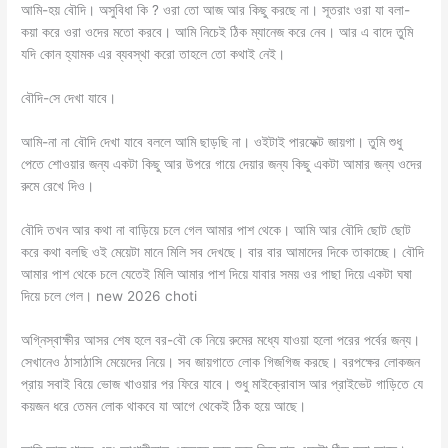
আমি-হয় বৌদি। অসুবিধা কি ? ওরা তো আজ আর কিছু করছে না। সূতরাং ওরা যা বলা-
কয়া করে ওরা ওদের মতো করবে। আমি নিচেই ঠিক ম্যানেজ করে নেব। আর এ বাদে তুমি
যদি কোন হ্যামক এর ব্যবস্থা করো তাহলে তো কথাই নেই।
বৌদি-সে দেখা যাবে।
আমি-না না বৌদি দেখা যাবে বললে আমি ছাড়ছি না। ওইটাই পারফেক্ট জায়গা। তুমি শুধু
পেতে শোওয়ার জন্য একটা কিছু আর উপরে গায়ে দেয়ার জন্য কিছু একটা আমার জন্য ওদের
রুমে রেখে দিও।
বৌদি তখন আর কথা না বাড়িয়ে চলে গেল আমার পাশ থেকে। আমি আর বৌদি ছোট ছোট
করে কথা বলছি ওই মেয়েটা মানে মিলি সব দেখছে। বার বার আমাদের দিকে তাকাচ্ছে। বৌদি
আমার পাশ থেকে চলে যেতেই মিলি আমার পাশ দিয়ে যাবার সময় ওর পাছা দিয়ে একটা ঘষা
দিয়ে চলে গেল। new 2026 choti
অগ্নিস্বাক্ষীর আসর শেষ হলে বর-বৌ কে নিয়ে রুমের মধ্যে যাওয়া হলো পরের পর্বের জন্য।
সেখানেও ঠাসাঠাসি মেয়েদের নিয়ে। সব জায়গাতে লোক গিজগিজ করছে। বরপক্ষের লোকজন
প্রায় সবাই বিয়ে ভোজ খাওয়ার পর ফিরে যাবে। শুধু মাইক্রোবাস আর প্রাইভেট গাড়িতে যে
কয়জন ধরে তেমন লোক থাকবে যা আগে থেকেই ঠিক হয়ে আছে।