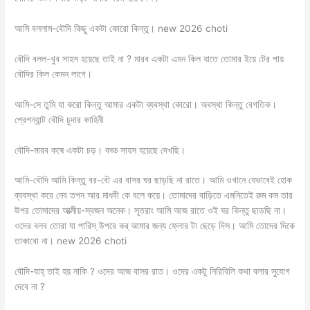
আমি বললাম-বৌদি কিছু একটা কোরো কিন্তু। new 2026 choti
বৌদি বলল-খুব সাহস হয়েছে তাই না ? মারব একটা এমন কিল যাতে তোমার ইয়ে টের পায়
বৌদির কিল কেমন লাগে।
আমি-সে তুমি যা করো কিন্তু আমার একটা ব্যবস্থা কোরো। অবস্থা কিন্তু বেগতিক।
প্রেগন্যান্ট বৌদি চুদার কাহিনী
বৌদি-মারব কষে একটা চড়। বড্ড সাহস হয়েছে দেখছি।
আমি-বৌদি আমি কিন্তু বর-বৌ এর বাসর ঘর ছাড়ছি না রাতে। আমি ওখানে যেভাবেই হোক
ব্যবস্থা করে নেব তপন আর মাধবী কে বলে কয়ে। তোমাদের বাড়িতে এমনিতেই রুম কম তার
উপর তোমাদের আত্মীয়-স্বজন অনেক। সূতরাং আমি আজ রাতে ওই ঘর কিন্তু ছাড়ছি না।
ওদের বলব তোরা যা পারিস্ উপরে কর্ আমার জন্য ফ্লোর টা ছেড়ে দিস। আমি তোদের দিকে
তাকাবো না। new 2026 choti
বৌদি-যাহ্ তাই হয় নাকি ? ওদের আজ বাসর রাত। ওদের একটু নিরিবিলি কথা বলার সুযোগ
দেবে না ?