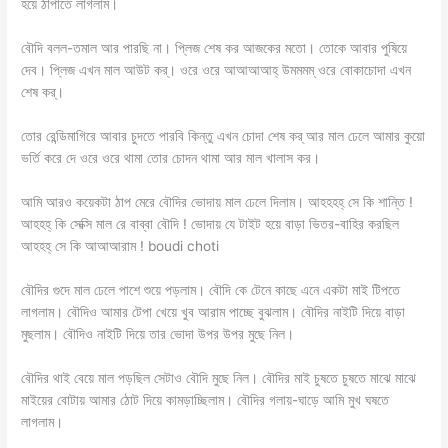
হয়ে ঠাপাতে লাগলাম।
বৌদি বলল-তমাল আর পারছি না। প্লিজ শেষ কর আজকের মতো। তোকে আবার পুষিয়ে
দেব। প্লিজ এখন মাল আউট কর্। ওরে ওরে আআআআহ্ উমমমম্ ওরে বোকাচোদা এখন
শেষ কর্।
তোর রেন্ডিমাগিরে আবার চুদতে পারবি কিন্তু এখন চোদা শেষ কর্ আর মাল ঢেলে আমার কুয়ো
ভর্তি করে দে ওরে ওরে থামা তোর চোদন থামা আর মাল খালাস কর।
আমি আরও কয়েকটা ঠাপ মেরে বৌদির ভোদায় মাল ঢেলে দিলাম। আহহহহ্ সে কি শান্তি !
আহহহ্ কি সেক্সি মাল রে বাব্বা বৌদি ! ভোদায় যে টাইট হয়ে বাড়া ভিতর-বাহির করছিল
আহহহ্ সে কি আআআরাম ! boudi choti
বৌদির গুদে মাল ঢেলে পাশে শুয়ে পড়লাম। বৌদি কে টেনে কাছে এনে একটা মাই টিপতে
লাগলাম। বৌদিও আমার টেপা খেয়ে খুব আরাম পাচ্ছে বুঝলাম। বৌদির নাইটি দিয়ে বাড়া
মুছলাম। বৌদিও নাইটি দিয়ে তার ভোদা উপর উপর মুছে নিল।
বৌদির থাই বেয়ে মাল পড়ছিল সেটাও বৌদি মুছে নিল। বৌদির মাই চুষতে চুষতে মাঝে মাঝে
মাইয়ের বোটায় আমার ঠোট দিয়ে কামড়াচ্ছিলাম। বৌদির গলায়-ঘাড়ে আমি মুখ ঘষতে
লাগলাম।