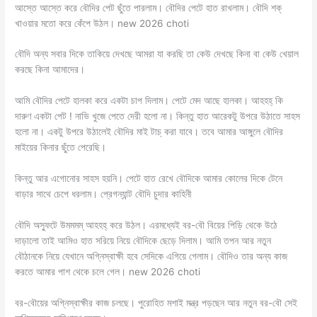
আস্তে আস্তে করে বৌদির পেট ছুঁতে পারলাম। বৌদির পেটে হাত রাখলাম। বৌদি শক্
খাওয়ার মতো করে কেঁপে উঠল। new 2026 choti
বৌদি অন্য সবার দিকে তাকিয়ে দেখছে আমরা যা করছি তা কেউ দেখছে কিনা বা কেউ খেয়াল
করছে কিনা আমাদের।
আমি বৌদির পেটে হালকা করে একটা চাপ দিলাম। পেটে মেদ আছে হালকা। আহহহ্ কি
দারুণ একটা পেট ! নাভি খুজে পেতে দেরী হলো না। কিন্তু হাত আরেকটু উপরে উঠাতে সাহস
হলো না। একটু উপরে উঠালেই বৌদির মাই টাচ্ করা যাবে। তবে আমার আঙ্গুলে বৌদির
মাইয়ের কিনার ছুঁতে পেরেছি।
কিন্তু আর এগোনোর সাহস হয়নি। পেটে হাত রেখে বৌদিকে আমার কোলের দিকে টেনে
বাড়ার সাথে চেপে ধরলাম। প্রেগন্যান্ট বৌদি চুদার কাহিনী
বৌদি অস্ফুটে উমমমম্ আহহহ্ করে উঠল। এরমধ্যেই বর-বৌ বিয়ের পিড়ি থেকে উঠে
দাড়ালো তাই আমিও হাত সরিয়ে নিয়ে বৌদিকে ছেড়ে দিলাম। আমি তপন আর নতুন
বৌঠানকে নিয়ে যেখানে অগ্নিস্বাক্ষী হবে সেদিকে এগিয়ে গেলাম। বৌদিও তার অন্য কাজ
করতে আমার পাশ থেকে চলে গেল। new 2026 choti
বর-বৌয়ের অগ্নিস্বাক্ষীর কাজ চলছে। পুরোহিত মশাই মন্ত্র পড়ছেন আর নতুন বর-বৌ সেই