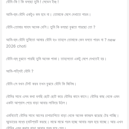
বৌদি-কি ! কি বলছো তুমি ! সেভেন ইঞ্চ্ !
আমি-হুম বৌদি একটুও কম হবে না। তোমাকে মেপে দেখাতে পারব।
বৌদি-তোমার সাহস অনেক বেশি। তুমি কি বলছো বুঝতে পারছো তো ?
আমি-হুম বৌদি তুমিতো আমার বৌদি হও তাহলে তোমাকে কেন বলতে পারব না ? new
2026 choti
বৌদি-হুম্ বুঝতে পারছি তুমি অনেক পাকা। তাহলেতো একটু মেপে দেখতেই হয়।
আমি-সত্যিই বৌদি ?
বৌদি-সে যখন টেস্ট করব তখন বুঝবে বৌদি কি জিনিষ।
বৌদির সাথে এসব কথা বলছি ছোট ছোট করে বৌদির কানে কানে। বৌদির কাছ থেকে এমন
একটা আশ্বাস পেয়ে বাড়া আবার লাফিয়ে উঠল।
এমনিতেই বৌদির সাথে আগের চাপাচাপিতে বাড়া থেকে অনেক কামরস ঝরেছে টের পাচ্ছি।
আন্ডারের মধ্যে চ্যাটপ্যাট করছে। মাঝে মাঝে গরম হচ্ছে আবার নরম হয়ে যাচ্ছে। আর এখন
বৌদির এমন কথায় বাড়া আবার গরম হয়ে গেল।