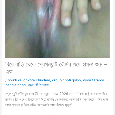
বিয়ে বাড়ি থেকে প্রেগন্যান্ট বৌদির গুদে হামলা শুরু –
এক
/
boudi ke jor kore chudlam
,
group choti golpo
,
voda fatanor
bangla choti
,
বাংলা চটি উপন্যাস
প্রেগন্যান্ট বৌদি চুদার কাহিনী bangla new 2026 choti বিয়ে বাড়িতে বরপক্ষ বিয়ে
বাড়ির গেটে এসে পৌঁছেছে তাই বিয়ে বাড়ির লোকজনদের দৌড়াদৌড়ি শুরু হয়েছে। উলুধ্বনির
সাথে শঙ্খের ফুঁ বিয়ে বাড়ির আমেজটাই পাল্টে দিয়েছে মুহুর্তে।