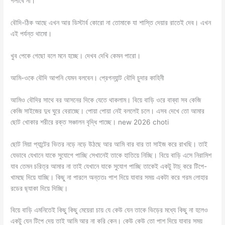
গলাবে না।
বৌদি-ঠিক আছে এখন আর ডিস্টার্ব কোরো না তোমাকে যা শাস্তি দেয়ার রাতেই দেব। এখন
এই পর্যন্ত থামো।
খুব পেকে গেছো বলে মনে হচ্ছে। দেখব দেখি কেমন পারো।
আমি-ওকে বৌদি আপনি যেমন বলবেন। প্রেগন্যান্ট বৌদি চুদার কাহিনী
আমিও বৌদির সাথে বর আসনের দিকে যেতে থাকলাম। বিয়ে বাড়ি ওরে বাব্বা সব কেজি
কেজি সাইজের দুধ ঘুরে বেরাচ্ছে। পোয়া পোয়া নেই বললেই চলে। এসব দেখে তো আমার
ছোট খোকার শরীরে রক্ত সঞ্চালন বৃদ্ধি পাচ্ছে। new 2026 choti
ছোট মিয়া প্যান্টের ভিতর নড়ে নড়ে উঠছে আর আমি বার বার তা সাইজ করে রাখছি। তাই
যেভাবে যেখানে যাকে সুযোগে পাচ্ছি সেখানেই তাকে হাতিয়ে নিচ্ছি। বিয়ে বাড়ি এসে নিরামিশ
যাব তেমন চরিত্র আমার না তাই যেখানে যাকে সুযোগ পাচ্ছি তাকেই একটু টাচ্ করে টিপে-
খামছে দিয়ে যাচ্ছি। কিছু না পারলে অন্ততঃ পাশ দিয়ে যাবার সময় একটা করে গরম লোহার
রডের ছ্যাকা দিয়ে দিচ্ছি।
বিয়ে বাড়ি এমনিতেই কিছু কিছু মেয়েরা চায় যে কেউ যেন তাকে ভিড়ের মধ্যে কিছু না হলেও
একটু যেন টিপে দেয় তাই আমি আর না করি কেন। কেউ কেউ তো পাশ দিয়ে যাবার সময়