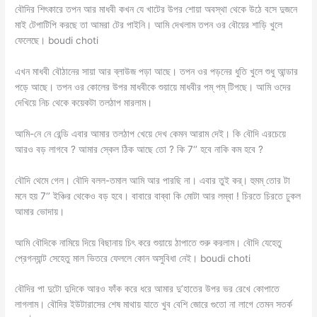
বৌদির শিৎকারে তপন আর মাধবী কখন যে খাটের উপর শোয়া অবস্থা থেকে উঠে বসে দুজনে
মাই টেপাটিপি করছে তা আমরা টের পাইনি। আমি দেখলাম তপন ওর বৌয়ের শাড়ি খুলে
ফেলেছে। boudi choti
এখন মাধবী বৌঠানের সায়া আর ব্লাউজ পড়া আছে। তপন ওর পড়নের ধুতি খুলে শুধু আন্ডার
পড়ে আছে। তপন ওর কোলের উপর মাধবীকে শুয়ায়ে মাধবীর পম্ পম্ টিপছে। আমি ওদের
দেখিয়ে নিচ থেকে কয়েকটা তলঠাপ মারলাম।
আমি-নে নে রেন্ডি এবার আমার তলঠাপ খেয়ে দেখ কেমন আরাম দেই। কি বৌদি এরচেয়ে
আরও বড় লাগবে ? আমার স্কেল ঠিক আছে তো ? কি 7‘’ হবে নাকি কম হবে ?
বৌদি থেমে গেল। বৌদি বলল-তমাল আমি আর পারছি না। এবার তুই কর্। হুমম্ তোর টা
মনে হয় 7‘’ ইঞ্চির থেকেও বড় হবে। বাবারে বাব্বা কি মোটা আর লম্বা ! চিরতে চিরতে ঢুকল
আমার ভোদায়।
আমি বৌদিকে নামিয়ে দিয়ে বিছানায় চিৎ করে শুয়ায়ে ঠাপাতে শুরু করলাম। বৌদি যেহেতু
প্রেগন্যান্ট সেহেতু মাল ভিতরে ফেললে কোন অসুবিধা নেই। boudi choti
বৌদির পা দুটো দুদিকে আরও ফাঁক করে ধরে আমার দু’হাতের উপর ভর রেখে কোপাতে
লাগলাম। বৌদির ইউটারাসের শেষ মাথায় যাতে খুব বেশি জোরে গুতো না লাগে তেমন সতর্ক