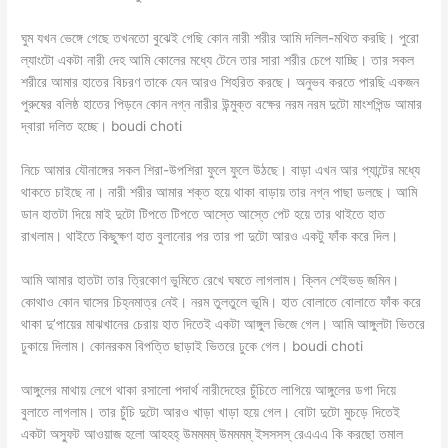
ঘুম যখন ভেঙ্গে গেছে তখনতো বুঝেই গেছি কোন নারী শরীর আমি দলিল-মথিত করছি। পুরো
ল্যাংটো একটা নারী দেহ আমি কোলের মধ্যে টেনে তার সারা শরীর চেপে যাচ্ছি। তার সকল
শরীরে আমার হাতের বিচরণ তাকে যেন আরও শিহরিত করছে। অনুভব করতে পারছি একজন
পুরুষের বলিষ্ঠ হাতের পিড়নে কোন নগ্ন নারীর উন্মুক্ত বক্ষের নরম নরম দুটো মাংশপিন্ড আমার
দ্বারা দলিত হচ্ছে। boudi choti
নিচে আমার যৌনাঙ্গের সকল শিরা-উপশিরা ফুলে ফুলে উঠছে। বাড়া এখন আর প্যান্টের মধ্যে
থাকতে চাইছে না। নারী শরীর আমার শক্ত হয়ে থাকা বাড়ায় তার নগ্ন পাছা ডলছে। আমি
ডান হাতটা দিয়ে মাই দুটো টিপতে টিপতে আস্তে আস্তে পেট হয়ে তার থাইতে হাত
রাখলাম। থাইতে কিছুক্ষণ হাত বুলানোর পর তার পা দুটো আরও একটু ফাঁক করে দিল।
আমি আমার হাতটা তার ত্রিকোণ ভুমিতে রেখে ঘষতে লাগলাম। ক্লিন শেইভড্ জমিন।
কোথাও কোন ঘাসের চিহ্নমাত্র নেই। নরম তুলতুলে ভূমি। হাত বোলাতে বোলাতে ফাঁক করে
থাকা দু’পায়ের মাঝখানের চেরায় হাত দিতেই একটা আঙ্গুল ভিজে গেল। আমি আঙ্গুলটা ভিতরে
ঢুকায়ে দিলাম। কোনরকম বিপত্তি ছাড়াই ভিতরে ঢুকে গেল। boudi choti
আঙ্গুলের মাথায় লেগে থাকা রসালো পদার্থ নারীদেহের চুঁচিতে লাগিয়ে আঙ্গুলের ডগা দিয়ে
বুলাতে লাগলাম। তার চুঁচি দুটো আরও খাড়া খাড়া হয়ে গেল। বোটা দুটো মুচড়ে দিতেই
একটা অস্ফুট আওয়াজ হলো আহহহ্ উমমমম্ উমমমম্ ইসসসস্ রেএএএ কি করছো তমাল