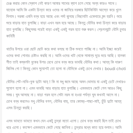
চেঞ্জ করার কোন স্কোপ নেই কারণ আমার সাথের ব্যাগ চলে গেছে অন্য কারও সাথে।
যাহোক আমি কি একটা চিন্তা করে ওদের না জানিয়ে দরজার ছিটকিনিটা আস্তে করে খুলে
দিলাম। দরজা এমনি বন্ধ হয়ে আছে এবং পর্দা ঝুলছে।বিছানাটা একেবারে মন্দ হয়নি। শুয়ে
শুয়ে বাড়ায় হাত বুলাচ্ছি। বাড়া এখন নরম হয়ে আছে। কিন্তু বৌদির কথা চিন্তা করে বাড়ায়
হাত বুলাচ্ছি। কিছুসময় পরেই বাড়া একটু একটু গরম হতে শুরু করল। প্রেগন্যান্ট বৌদি চুদার
কাহিনী
খাটের উপরে ওরা ছোট ছোট করে কথা বলছে যা ঠিক শুনতে পাচ্ছি না। আমি ইচ্ছা করেই
ওদের কথা শোনার চেষ্টাও করছি না। আমি ওদের খাট থেকে সামান্য দূরে শুয়ে আছি। হালকা
শীত তাই কম্বলটা বুকের উপর রেখে চোখ বন্ধ করে ভাবছি বৌদির কথা। আহহ্ কি দারুণ
জিনিষ গো ! কিন্তু কোন সুযোগই তো হলো না বৌদিকে একটু চেখে দেখার। boudi choti
বৌদির পেট-নাভি-বুক দুটো আহ্ ! কি না মধু জমে আছে অমন ভোদায় যা একটু চেটে দেখারও
সুযোগ হলো না। এমন ভাবছি আর বাড়ায় হাত বুলাচ্ছি। এমনভাবে কেটে গেল আরও কিছু
সময়। ঘুম আসছে না। বাড়া গরম হলে সেটা নরম না হওয়া পর্যন্ত ঘুম কখনই আসে না।
চোখ বন্ধ করলেও শুধু বৌদির বগল, বৌদির বাহু, তার কোমড়-পাছা-মাই, চুঁচি দুটো আহহ্
এসব চিন্তুা করছি।
এসব ভাবতে ভাবতে কখন যেন একটু তন্দ্রা মতো এলো। চোখ বন্ধ করাই ছিল তাই চোখ
ধরে এলো। কতক্ষণ এমনভাবে কেটে গেছে জানিনা। তন্দ্রার মধ্যে কাত হয়ে শুলাম। আমি