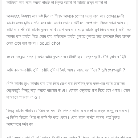
আমিতো আর সহ্য করতে পারছি না প্লিজ আসো না আমার মধ্যে আসো না
আহহহহহ্ উমমমম্ আর কষ্ট দিও না প্লিজ আমাকে তোমার মধ্যে নাও আর তোমার দন্ডটা
আমার মধ্যে ঢুকিয়ে মর্দন করে দাও আমার ভোদার গভীরতা মেপে দাও প্লিজ সোনা আমার।
আমি তার শরীরটা আমার বুকের সাথে চেপে ধরে তার ঘাড়ে আমার মুখ দিয়ে ডলছি। নারী দেহ
আমার ডান হাতটা নিয়ে এবার তার নাভিদেশে হাতটা বুলাতে বুলাতে তার তলপেটে নিয়ে হালকা
কেরে চেপে ধরে রাখল। boudi choti
কয়েক সেকেন্ড মাত্র। তখন আমি বুঝলাম এ বৌদিই হবে। প্রেগন্যান্ট বৌদি চুদার কাহিনী
আমি বললাম-বৌদি তুমি ! বৌদি তুমি সত্যিই আমার কাছে ধরা দিলে ? তুমি প্রেগন্যান্ট ?
বৌদি আমার মুখে আবার তার হাত দিয়ে চেপে ধরে ফিসফিস্ করে বলল-হুম আমি দু’মাসের
প্রেগন্যান্ট কিন্তু সহ্য করতে পারলাম না রে। তোমার স্কেলের মাপ নিতে চলে এলাম। লোভ
সামলাতে পারলাম না রে।
কিন্তু আমার পাছায় যে জিনিষের ঘষা টের পেলাম তাতে মনে হলো এ জব্বর জন্তু রে তমাল।
এ জিনিষ ভিতরে গিয়ে না জানি কি করে ফেলে। তোর ময়াল সাপটা আমার গর্তে ঢুকায়
আচ্ছামতো মর্দন কর।
আমি বললাম-সত্যিই তুমি আমার ইয়েটা মেপে দেখবে ? কিন্তু তোমার কুয়োয় আমার বাঁশ তল