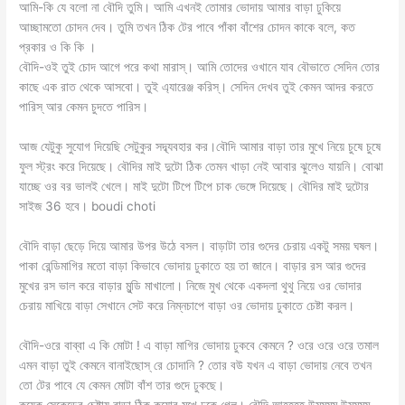
আমি-কি যে বলো না বৌদি তুমি। আমি এখনই তোমার ভোদায় আমার বাড়া ঢুকিয়ে
আচ্ছামতো চোদন দেব। তুমি তখন ঠিক টের পাবে পাঁকা বাঁশের চোদন কাকে বলে, কত
প্রকার ও কি কি ।
বৌদি-ওই তুই চোদ আগে পরে কথা মারাস্। আমি তোদের ওখানে যাব বৌভাতে সেদিন তোর
কাছে এক রাত থেকে আসবো। তুই এ্যারেঞ্জ করিস্। সেদিন দেখব তুই কেমন আদর করতে
পারিস্ আর কেমন চুদতে পারিস।
আজ যেটুকু সুযোগ দিয়েছি সেটুকুর সদ্ব্যবহার কর।বৌদি আমার বাড়া তার মুখে নিয়ে চুষে চুষে
ফুল স্ট্রং করে দিয়েছে। বৌদির মাই দুটো ঠিক তেমন খাড়া নেই আবার ঝুলেও যায়নি। বোঝা
যাচ্ছে ওর বর ভালই খেলে। মাই দুটো টিপে টিপে চাক ভেঙ্গে দিয়েছে। বৌদির মাই দুটোর
সাইজ 36 হবে। boudi choti
বৌদি বাড়া ছেড়ে দিয়ে আমার উপর উঠে বসল। বাড়াটা তার গুদের চেরায় একটু সময় ঘষল।
পাকা রেন্ডিমাগির মতো বাড়া কিভাবে ভোদায় ঢুকাতে হয় তা জানে। বাড়ার রস আর গুদের
মুখের রস ভাল করে বাড়ার মুন্ডি মাখালো। নিজে মুখ থেকে একদলা থুথু নিয়ে ওর ভোদার
চেরায় মাখিয়ে বাড়া সেখানে সেট করে নিম্নচাপে বাড়া ওর ভোদায় ঢুকাতে চেষ্টা করল।
বৌদি-ওরে বাব্বা এ কি মোটা ! এ বাড়া মাগির ভোদায় ঢুকবে কেমনে ? ওরে ওরে ওরে তমাল
এমন বাড়া তুই কেমনে বানাইছোস্ রে চোদানি ? তোর বউ যখন এ বাড়া ভোদায় নেবে তখন
তো টের পাবে যে কেমন মোটা বাঁশ তার গুদে ঢুকছে।
কয়েক সেকেন্ডের চেষ্টায় বাড়া ঠিক কুয়োর মুখে ঢুকে গেল। বৌদি আহহহহ্ উমমমম্ উমমমম্