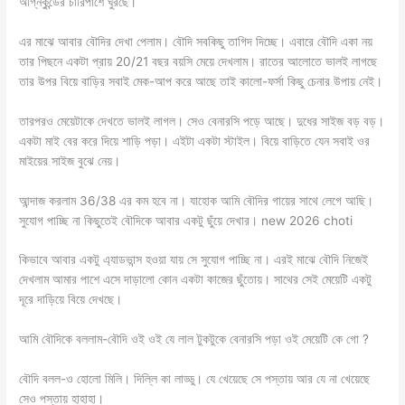
অগ্নিকুন্ডের চারিপাশে ঘুরছে।
এর মাঝে আবার বৌদির দেখা পেলাম। বৌদি সবকিছু তাগিদ দিচ্ছে। এবারে বৌদি একা নয়
তার পিছনে একটা প্রায় 20/21 বছর বয়সি মেয়ে দেখলাম। রাতের আলোতে ভালই লাগছে
তার উপর বিয়ে বাড়ির সবাই মেক-আপ করে আছে তাই কালো-ফর্সা কিছু চেনার উপায় নেই।
তারপরও মেয়েটাকে দেখতে ভালই লাগল। সেও বেনারসি পড়ে আছে। দুধের সাইজ বড় বড়।
একটা মাই বের করে দিয়ে শাড়ি পড়া। এইটা একটা স্টাইল। বিয়ে বাড়িতে যেন সবাই ওর
মাইয়ের সাইজ বুঝে নেয়।
আন্দাজ করলাম 36/38 এর কম হবে না। যাহোক আমি বৌদির গায়ের সাথে লেগে আছি।
সুযোগ পাচ্ছি না কিছুতেই বৌদিকে আবার একটু ছুঁয়ে দেখার। new 2026 choti
কিভাবে আবার একটু এ্যাডভান্স হওয়া যায় সে সুযোগ পাচ্ছি না। এরই মাঝে বৌদি নিজেই
দেখলাম আমার পাশে এসে দাড়ালো কোন একটা কাজের ছুঁতোয়। সাথের সেই মেয়েটি একটু
দূরে দাড়িয়ে বিয়ে দেখছে।
আমি বৌদিকে বললাম-বৌদি ওই ওই যে লাল টুকটুকে বেনারসি পড়া ওই মেয়েটি কে গো ?
বৌদি বলল-ও হোলো মিলি। দিল্লি কা লাড্ডু। যে খেয়েছে সে পস্তায় আর যে না খেয়েছে
সেও পস্তায় হাহাহা।