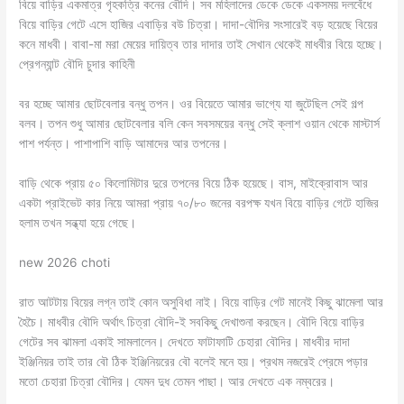
বিয়ে বাড়ির একমাত্র গৃহকত্রি কনের বৌদি। সব মহিলাদের ডেকে ডেকে একসময় দলবেঁধে
বিয়ে বাড়ির গেটে এসে হাজির এবাড়ির বউ চিত্রা। দাদা-বৌদির সংসারেই বড় হয়েছে বিয়ের
কনে মাধবী। বাবা-মা মরা মেয়ের দায়িত্ব তার দাদার তাই সেখান থেকেই মাধবীর বিয়ে হচ্ছে।
প্রেগন্যান্ট বৌদি চুদার কাহিনী
বর হচ্ছে আমার ছোটবেলার বন্ধু তপন। ওর বিয়েতে আমার ভাগ্যে যা জুটেছিল সেই গল্প
বলব। তপন শুধু আমার ছোটবেলার বলি কেন সবসময়ের বন্ধু সেই ক্লাশ ওয়ান থেকে মাস্টার্স
পাশ পর্যন্ত। পাশাপাশি বাড়ি আমাদের আর তপনের।
বাড়ি থেকে প্রায় ৫০ কিলোমিটার দুরে তপনের বিয়ে ঠিক হয়েছে। বাস, মাইক্রোবাস আর
একটা প্রাইভেট কার নিয়ে আমরা প্রায় ৭০/৮০ জনের বরপক্ষ যখন বিয়ে বাড়ির গেটে হাজির
হলাম তখন সন্ধ্যা হয়ে গেছে।
new 2026 choti
রাত আটটায় বিয়ের লগ্ন তাই কোন অসুবিধা নাই। বিয়ে বাড়ির গেট মানেই কিছু ঝামেলা আর
হৈচৈ। মাধবীর বৌদি অর্থাৎ চিত্রা বৌদি-ই সবকিছু দেখাশুনা করছেন। বৌদি বিয়ে বাড়ির
গেটের সব ঝামলা একাই সামলালেন। দেখতে ফাটাফাটি চেহারা বৌদির। মাধবীর দাদা
ইঞ্জিনিয়র তাই তার বৌ ঠিক ইঞ্জিনিয়রের বৌ বলেই মনে হয়। প্রথম নজরেই প্রেমে পড়ার
মতো চেহারা চিত্রা বৌদির। যেমন দুধ তেমন পাছা। আর দেখতে এক নম্বরের।