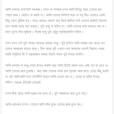
আমি তপনের পাশাপাশি সবসময়। তপন কে বললাম-তপন আমি কিন্তু আজ তোদের রুম
শেয়ার করব। মোটেও না করবি না। আমি তোদের ডিস্টার্ব করব না শুধু নিচে ফ্লোরে একটা
কিছু পেতে ঘুমিয়ে যাব। অন্য কোথাও জায়গা হবে কিনা জানিনা তাই তোদের রুমটাই নিরাপদ
বলে আমার কাছে মনে হয়েছে। তুই বন্ধু না করিস্ না। আমি তোদের কথা শুনতেও যাব না।
কানে তুলো দিয়ে ঘুমাবো। প্লিজ বন্ধু তুই এটুকু স্যাক্রিফাইস করিস।
তপন বলল-ওই তুই আমার সবচেয়ে কাছের বন্ধু। তুই চাইলে আমি আমার বেড ছেড়ে দেব
তোকে আজকের রাতের জন্য। ঠিক আছে তুই ওখানে কেন আমাদের সাথেই বিছানা শেয়ার
করবি অসুবিধা কি ? প্রয়োজনে আমরা নিচেই থাকব তুই উপরে থাকবি।
আমি বললাম-না বন্ধু তোরা উপরে থাকবি আর আমি নিচেই থাকব তবে কেউ যেন না দেখে যে
আমি তোদের রুমে ঢুকেছি। আর আজ তোদের বাসর রাত সূতরাং আজ রাতে তোরা কিছু করবি
না এটা আমি জানি তবে টেপাটিপি করলে আমি দেখতে যাব না। তোরা যা করিস উপরে
করিস। new 2026 choti
তপন-ঠিক আছে আমি দরজা লক করব না। তুই সময়মতো রুমে ঢুকে যাস্।
আমি-থ্যাংকস তপন। তাহলে আমি ফাঁক বুঝে তোদের রুমে ঢুকে যাব।