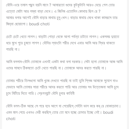
বৌদি-ওরে তমাল পছন্দ হয়নি মানে ? আমারতো গুদের কুটকুটানি আরও বেড়ে গেল তোর
এত্তো মোটা আর লম্বা বাড়া দেখে। এ জিনিষ এতোদিন কোথায় ছিল রে ?
আমার বলার আগেই বৌদি বাড়ার মাথায় চুমু খেল। বাড়ার মাথায় মেখে থাকা কামরসে তার
জিহ্বা ছোয়ালো। boudi choti
চেটে চেটে খেতে লাগল। বাড়াটা গোড়া থেকে আগা পর্যন্ত চাটতে লাগল। একসময় দুহাতে
ধরে মুখে পুরে চুষতে লাগল। বৌদির ল্যাংটো শরীর দেখে এবার আমি আর স্থির থাকতে
পারছি না।
আমি বললাম-বৌদি তোমাকে এখনই একটা কথা বলা দরকার। সেটা হলো তোমাকে আজ আমি
ওদের সামনে ঠিকমতো চেটে খেতে পারছি না। তোমাকে আদর করতে পারছি না।
তোমার শরীরে তিলগুলো আমি খুজে দেখতে পারছি না তাই তুমি প্লিজ আমাকে সুযোগ দাও
যেভাবে আমি তোমার সারা শরীরে আদর করতে পারি আর তোমার সব উত্তেজনা আমি চুদে
চুদে মিটিয়ে দিতে পারি। প্রেগন্যান্ট বৌদি চুদার কাহিনী
বৌদি বলল-ঠিক আছে সে পরে হবে আগে যা পেয়েছিস্ সেইটা ভাল করে কর্ রে বোকাচোদা।
এমন মাল পেয়ে এখনও দেরী করছিস্ তোর তো মনে হচ্ছে চোদার ইচ্ছে নেই। boudi
choti