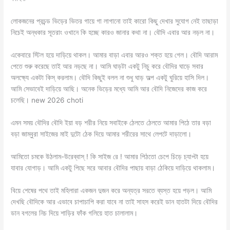
লোকজনের প্রচন্ড ভিড়ের ভিতর গায়ে গা লাগানো তাই কারো কিছু দেখার সুযোগ নেই তাছাড়া
নিচেই অন্ধকার সূতরাং ওখানে কি হচ্ছে কারও জানার কথা না। বৌদি এবার আর নড়ল না।
একেবারে স্টিল হয়ে দাড়িয়ে থাকল। আমার বাড়া এবার আরও শক্ত হয়ে গেল। বৌদি আরাম
পেতে শুরু করেছে তাই আর নড়ছে না। আমি ঘাড়টা একটু নিচু করে বৌদির ঘাড়ে সবার
অলক্ষ্যে একটা কিস্ করলাম। বৌদি কিছুই বলল না শুধু ঘাড় অল্প একটু ঘুরিয়ে হাসি দিল।
আমি সেভাবেই দাড়িয়ে আছি। অনেক ভিড়ের মধ্যে আমি আর বৌদি নিজেদের কাজ করে
চলেছি। new 2026 choti
এমন সময় বৌদির বৌদি ইয়া বড় শরীর নিয়ে সবাইকে ঠেলতে ঠেলতে আমার পিঠে তার বড়া
বড়া জাম্বুরা সাইজের মাই দুটো ঠেক দিয়ে আমার শরীরের সাথে লেপটে দাড়ালো।
আমিতো চমকে উঠলাম-উরেব্বাস্ ! কি সাইজ রে ! আমার পিঠতো চেপে চিড়ে চ্যাপ্টা হয়ে
যাবার যোগাড়। আমি একটু পিছে সরে আবার বৌদির পাছায় বাড়া ঠেকিয়ে দাড়িয়ে থাকলাম।
বিয়ে শেষের পথে তাই মহিলারা একজন দুজন করে অন্যত্র সরতে ব্যস্ত হয়ে পড়ল। আমি
দেখছি বৌদিকে আর এভাবে চাপাচাপি করা যাবে না তাই সাহস করেই ডান হাতটা দিয়ে বৌদির
ডান বগলের নিচ দিয়ে শাড়ির ফাঁক গলিয়ে হাত চালালাম।