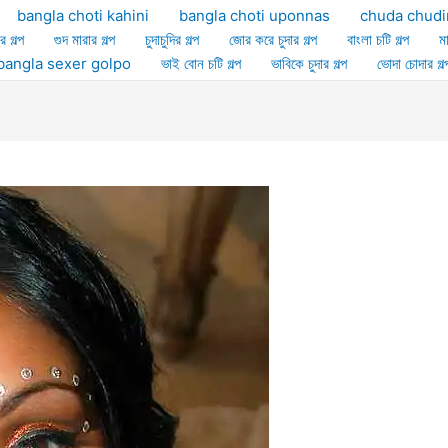
bangla choti kahini
bangla choti uponnas
chuda chudi
র গল্প
গুদ মারার গল্প
চুদাচুদির গল্প
জোর করে চুদার গল্প
বাংলা চটি গল্প
ম
ল্প bangla sexer golpo
ভাই বোন চটি গল্প
ভাবিকে চুদার গল্প
ভোদা চোদার গল্