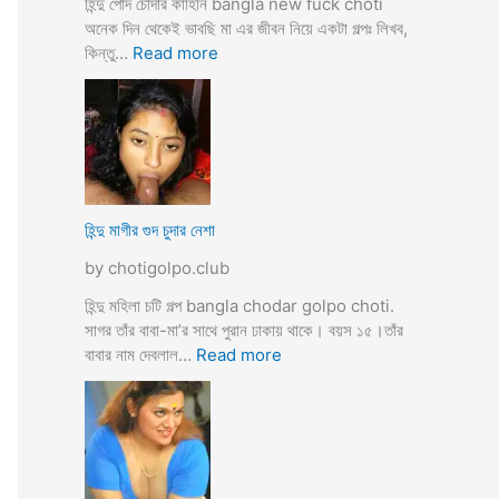
হিন্দু পোদ চোদার কাহিনি bangla new fuck choti
টি
অনেক দিন থেকেই ভাবছি মা এর জীবন নিয়ে একটা গল্পঃ লিখব,
গ
:
কিন্তু…
Read more
ল্প
হি
ন্দু
মা
গী
র
ল
দ
হিন্দু মাগীর গুদ চুদার নেশা
ল
by chotigolpo.club
দে
ভা
হিন্দু মহিলা চটি গল্প bangla chodar golpo choti.
র্জি
সাগর তাঁর বাবা-মা’র সাথে পুরান ঢাকায় থাকে। বয়স ১৫।তাঁর
ন
:
বাবার নাম দেবলাল…
Read more
পো
হি
দ
ন্দু
চু
মা
দ
গী
লো
র
মু