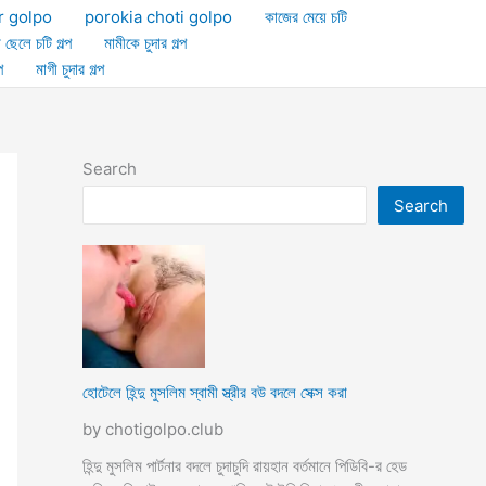
r golpo
porokia choti golpo
কাজের মেয়ে চটি
া ছেলে চটি গল্প
মামীকে চুদার গল্প
প
মাগী চুদার গল্প
Search
Search
হোটেলে হিন্দু মুসলিম স্বামী স্ত্রীর বউ বদলে সেক্স করা
by chotigolpo.club
হিন্দু মুসলিম পার্টনার বদলে চুদাচুদি রায়হান বর্তমানে পিডিবি-র হেড