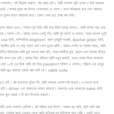
ে লাগলাম। বউ জিগ্গেস করলো, গায় জোর নাই। আমি বললাম তুমি ওপের এ উঠে আমাকে
য়েছি। দশবার চুদার পর হিসাব এগোলমাল যে গেলো। মালা পরিস্কার করে এসে আমারে
ার বুকের মধ্যে নারাচারা করে। দুজনে গরম হয়ে চোষা শুরু করি।
বললো আরনা এখন। সকালে ঘুম দিয়ে দেরি করে উঠলে মানুষ হাসবে। আমি কাপড় পরে ওকে
ুলছে। সকাল ৮টা। আমার সম্মধে একটু বলি, আমি খুব ভালো না দেকতে, লম্বা অনেক ৬ফুট
খন usa থাকি, কম্পিউটার engineer. আগে চুদাচুদি করেছি, ajachar golpo ভাবি,
া স্বামীর চোদা না পেয়ে শক্ত ধোন পেলে চুদতে রাজি। আমার একটা বদ স্বভাব আছে, আমি
বাহিত মহিলাদের আমি চুদে অনেক মজা পাই, ওদের স্বামীরা চুদে, কচলে বেশ লদলদা বানিয়ে
 আমি পাগল হযে যাই। আমার বিয়ে বাড়িতে আমি নতুন জামাই, অন্য মেয়ের দিকে তাকানো
 এ। বেলা ১০টা এর দিকে আমি বউ নিয়ে passport অফিস এ গেলাম। পরিচত এক বন্ধুর
য়, আমি লান্চ খায়াবো তোকে আর ভাবি কে। vabik cuda
rt নাই। বউ বললোঅ সুবিধা কি, আমি বললাম এতক্ষণ কি করবো। ও বললো চলো
ে যাই। driver এক দোকানের সামনে থামলো। দেকলাম ওকে দোকানের sales বয়টা
ালা খুলে আরো ৩ টা বলে চিত্কার করলো।
ড়ী থেকে নামলো ৩মহিলা। বউ পরিচয় করে দিলো। আমার বড় ভাবি, ছোট ভাবি আর
াম, তোমার সাথে একরাত থেকে আমি দুনিয়ের সব মহিলাকে ভুলে গেছি। সবাই হেসে