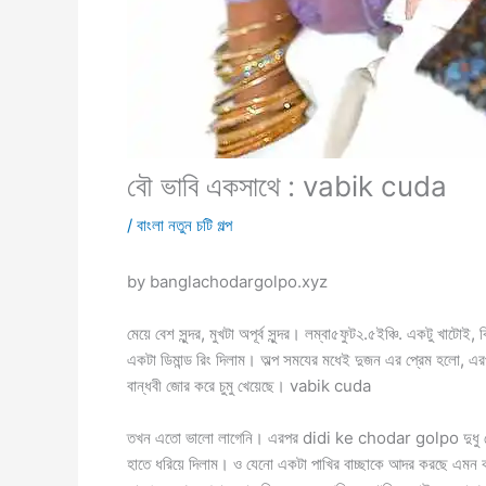
বৌ ভাবি একসাথে : vabik cuda
/
বাংলা নতুন চটি গল্প
by banglachodargolpo.xyz
মেয়ে বেশ সুন্দর, মুখটা অপূর্ব সুন্দর। লম্বা৫ফুট২.৫ইঞ্চি. একটু খা
একটা ডিমান্ড রিং দিলাম। অল্প সমযের মধেই দুজন এর প্রেম হলো, এ
বান্ধবী জোর করে চুমু খেয়েছে। vabik cuda
তখন এতো ভালো লাগেনি। এরপর didi ke chodar golpo দুধু টেপা
হাতে ধরিয়ে দিলাম। ও যেনো একটা পাখির বাচ্ছাকে আদর করছে এ