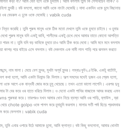
মালটা কড়া না? আমি বেটা হলে ওকে চুদতাম। আমি বললাম তুমি কি লেসবিয়েন নাকি? ও
িলা সুন্দরী। বউ বললো, জানো আমি ওকে নাংটা দেকেছি। দাদা একদিন ওকে চুদে বিছানায়
আমি ওর বেডরুম এ ঢুকে ওকে দেকেছি। vabik cuda
নিবৃত করেছি। তুমি পুরুষ মানুষ ওকে ঠিক মতো দেখলে তুমি ওকে চুদতে চাইবে। ও চুদার
ো পুরুষ মানুষ যদি একটু ভাবি, শালীদের একটু চেখে দেখে আমার তাতে কোনো আপত্তি
ে পারব না। তুমি যদি বড় ভাবিকে চুদতে চাও আমি ঠিক করে দেবো। আমি মনে মনে বললাম
া কাপড় পরে বাইরে এসে বসলাম। বউ দেকলাম এক দামী লাল শাড়ি পরে ঝলমল করতে
াম মালা। মেয়ে বেশ সুন্দর, মুখটা অপূর্ব সুন্দর। লম্বা৫ফুট২.৫ইঞ্চি. একটু খাটোই,
বেশ কথা হলো, আমি একটা ডিমান্ড রিং দিলাম। অল্প সমযের মধেই দুজন এর প্রেম হলো,
বললো ওকে আগে এক বান্ধবী জোর করে চুমু খেয়েছে। তখন এতো ভালো লাগেনি। এরপর দুধু
মার টা বের করে ওর হাতে ধরিয়ে দিলাম। ও যেনো একটা পাখির বাচ্ছাকে আদর করছে এমন
পুরুষরা করে। তারপরও যখন আমার ধোন নিয়ে ব্যস্ত আমি ওর শাড়ি, ব্লাউস , ব্রা
ে খেয়ে chote golpo ওকে পাগল করে চুদাচুদি করলাম। মালার সতী পর্দা ছিড়ে প্রথমবার
ার গরম করে ফেললাম। vabik cuda
 তুমি এবার ওপারে উঠে আমাকে চুদো, আমি ক্লান্ত। বউ কিছু বললোনা, আমার ধোনটা