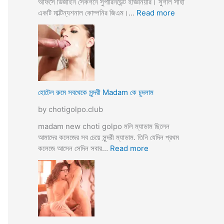
অফিসে ডিজাইন সেকশনে সুপারিনডেন্ট ইজ্ঞিনিয়ার। সুশীল সাহা
:
একটি মাল্টিন্যশনাল কোম্পনির জিএম।…
Read more
হো
টে
লে
হি
ন্দু
মু
স
হোটেল রুমে সবথেকে সুন্দরী Madam কে চুদলাম
লি
by chotigolpo.club
ম
স্বা
madam new choti golpo মলি ম্যাডাম ছিলেন
মী
আমাদের কলেজের সব চেয়ে সুন্দরী ম্যাডাম. তিনি যেদিন প্রথম
স্ত্রী
:
কলেজে আসেন সেদিন সবার…
Read more
র
হো
ব
টে
উ
ল
ব
রু
দ
মে
লে
স
সে