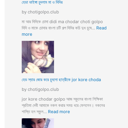
ব
হেডা ভাইঙ্গা চুদলাম মা ও দিদির
ক্স
থে
ক
by chotigolpo.club
কে
রা
সু
মা আর দিদিকে চোদা didi ma chodar choti golpo
ন্দ
দিদি ও মাকে চোদার বাংলা চটি গল্প দিদির কচি দুধ চুষে…
Read
রী
:
more
M
হে
a
ডা
d
ভা
a
ই
m
ঙ্গা
কে
চু
চু
দ
হেড স্যার জোর করে চুদলো ছাত্রীকে jor kore choda
দ
লা
লা
by chotigolpo.club
ম
ম
মা
jor kore chodar golpo আজ স্কুলের বাংলা শিক্ষিকা
ও
প্রতিমা দেবী আমাকে নকল করার সময় ধরে ফেললেন। নকলের
দি
:
শাস্তি হল স্কুল…
Read more
দি
হে
র
ড