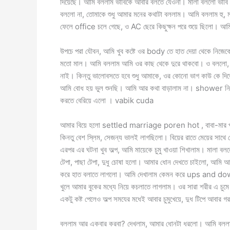
দিয়েছে। আমি বললাম ভাবিকে আবার বলতে যেওনা। মালা বললো ভাবি 
বললো না, তোমাকে শুধু আমার মনের কথাটা বললাম। আমি বললাম হু, মহ
ফেলে office চলে গেছে, ও AC ছেরে কিছুক্ষন পরে শুয়ে ছিলো। 
উপচে পরা যৌবন, আমি খুব কষ্টে ওর body তে হাত দেয়া থেকে নিজেকে 
মতো মাল। আমি বললাম আমি ওর কাছ থেকে দুরে থাকবো। ও বললো, দেখ
নাই। কিন্তু ভালোবসতে হবে শুধু আমাকে, ওর কোনো ভাগ কাউ কে দিত
আমি বোধ হয় ভুল শুনছি। আমি আর কথা বাড়ালাম না। shower নিয়
করতে বেরিয়ে এলো । vabik cuda
আমার বিয়ে হলো settled marriage poren hot , বাবা-মার পছন্দে, ন
কিনতু বেশ স্লিম, সেজন্য ভালই লাগছিলো। বিয়ের রাতে মেয়ের সাথে 
এরপর এর ঘটনা খুব অল্প, আমি মায়েকে চুমু খাওয়া শিখালাম। মালা 
টেপা, পাছা টেপা, দুধু চোষা হলো। আমার ধোন দেখতে চাইলো, আমি আ
করে হাত বলাতে লাগলো। আমি দেখালাম কেমন করে ups and downs 
খুলে আমার বুকের মধ্যে নিয়ে কচলাতে লাগলাম। ওর সারা শরীর এ চুম
একটু কষ্ট পেলেও অল্প সমযের মধেই আবার চুমুখেয়ে, দুধ টিপে আব
বললাম আর একবার করবা? দেখলাম, আমার ধোনটা ধরলো। আমি বললাম,