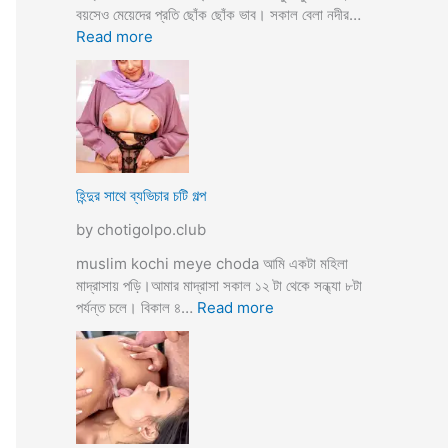
তো
বয়সেও মেয়েদের প্রতি ছোঁক ছোঁক ভাব। সকাল বেলা নদীর…
o
র
:
Read more
d
গু
হি
a
দ
ল্লা
চু
বি
দে
বা
সু
হ
খ
ও
দি
পা
হিন্দুর সাথে ব্যভিচার চটি গল্প
ব
ছা
by chotigolpo.club
চো
দা
muslim kochi meye choda আমি একটা মহিলা
র
মাদ্রাসায় পড়ি।আমার মাদ্রাসা সকাল ১২ টা থেকে সন্ধ্যা ৮টা
গ
:
পর্যন্ত চলে। বিকাল ৪…
Read more
ল্প
হি
ন্দু
র
সা
থে
ব্য