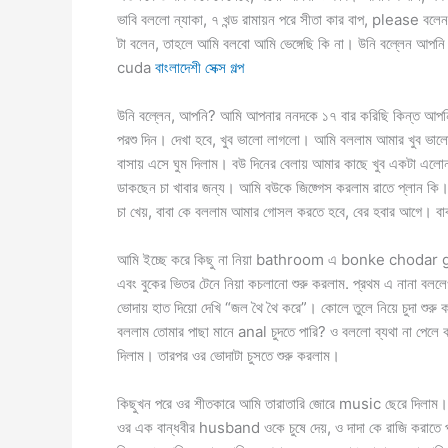
ভাবি বললো ন্যাকা, ৭ খন্ড রামায়ন পরে সীতা কার বাপ, please বল
টা বলেন, তাহলে আমি বলবো আমি ভেঙ্গেছি কি না। উনি বল্লেন আপনি
cuda
বাংলাদেশী সেক্স গল্প
উনি বল্লেন, আপনি? আমি আপনার ননদকে ১৭ বার করিছি কিন্ত আপনি
পরশু দিন। দেখা হবে, খুব ভালো লাগলো। আমি বললাম আমার খুব ভা
বাসায় এসে ঘুম দিলাম। বউ দিনের বেলায় আমার কাছে খুব একটা এলোন
ডাকছেন চা খাবার জন্য। আমি বউকে জিজ্গেস করলাম রাতে প্লান 
চা খেয়, বাবা কে বললাম আমার গোসল করতে হবে, বের হবার আগে। 
আমি ইচ্ছে করে কিছু না নিয়া bathroom এ bonke chodar g
এবং বুকের ভিতর টেনে নিয়া কচলানো শুরু করলাম. প্রথম এ নানা বলল
ভোদায় হাত দিয়ো দেখি “জল থৈ থৈ করে”। কোলে তুলে নিয়ে চুদা
বললাম তোমার পাছা মানে anal চুদতে পারি? ও বললো ব্যথা না পেল
দিলাম। তারপর ওর ভোদাটা চুসতে শুরু করলাম।
কিছুখন পরে ওর শীতকারে আমি তারাতারি জোরে music ছেরে দিলাম।
ওর এক বান্ধবীর husband ওকে চুষে দেয়, ও দাদা কে রাজি করাতে 