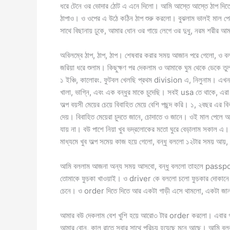
ধরে টেনে ওর ভোদার ঠোট এ এনে দিলো। আমি আস্তে আস্তে ঠাপ দিত
ঠাপাও। ও ওপের এ উঠে কঠিন ঠাপ শুরু করলো। বুঝলাম ভালই মাল পে
সাথে বিছানায় ঢুকে, আমার ধোন ওর গায়ে লেগে ওর দুধু, নরম শরীর আম
অবিলম্বে ঠাপ, ঠাপ, ঠাপ। শেষবার করার সময় আজান পরে গেলো, ও 
জরিয়া ধরে শুলাম। কিছুক্ষণ পর দেকলাম ও আমাকে ঘুম থেকে ডেকে ত
১ ইঞ্চি, কালোরং. ফুটবল খেলছি প্রথম division এ, নিলুনাম। এ
খালা, ভাগ্নি, এবং এক বন্ধুর মাকে চুদেছি। সবই usa তে থাকে, এর
অল্প বয়সী মেয়ের চেয়ে বিবাহিত মেয়ে বেশি পছন্দ করি। ১, ২বছর এর বি
দেয়। বিবাহিত মেয়েরা চুদতে জানে, চোদাতে ও জানে। ওই মাল পেলে
যায় না। বউ পাশে নিয়া খুব ভদ্রলোকের মতো ঘুরে বেড়ালাম সকাল
মাধ্যমে খুব অল্প সমেয় কাজ হয়ে গেলো, বন্ধু বললো ১২টার সময় আ
আমি বললাম আজনা অন্য সময় আসবো, বন্ধু বললো তাহলে passpo
তোমাকে ফুচকা খাওয়াই। ও driver কে বললো চলো ফুচকার দোকান
চেনে। ও order দিতে দিতে আর একটা গাড়ী এসে থামলো, একটা জান
আমার বউ দেকলাম বেশ খুশি হয়ে আরো৩ টার order করলো। এবার গা
আমার বোন, কাল রাতে সবার সাথে পরিচয় হয়েছে মনে আছে। আমি বলল