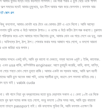
ুলে আমার বুকের মধ্যে নিয়ে কচলাতে লাগলাম। ওর সারা শরীর এ চুমে খেয়ে ওকে পাগল
েলেও অল্প সমযের মধেই আবার চুমুখেয়ে, দুধ টিপে আবার গরম করে ফেললাম। বললাম আর
হট সেক্স গল্প
 কিছু বললোনা, আমার ধোনটা ধরে টেনে ওর ভোদার ঠোট এ এনে দিলো। আমি আস্তে
বললাম তুমি ওপের এ উঠে আমাকে ঠাপাও। ও ওপের এ উঠে কঠিন ঠাপ শুরু করলো। বুঝলাম
পরিস্কার করে এসে আমারে সাথে বিছানায় ঢুকে, আমার ধোন ওর গায়ে লেগে ওর দুধু, নরম
 করি। অবিলম্বে ঠাপ, ঠাপ, ঠাপ। শেষবার করার সময় আজান পরে গেলো, ও বললো আরনা
ে ওকে জরিয়া ধরে শুলাম।
ার সম্মধে একটু বলি, আমি খুব ভালো না দেকতে, লম্বা অনেক ৬ফুট ১ ইঞ্চি, কালোরং.
ন usa থাকি, কম্পিউটার engineer. আগে চুদাচুদি করেছি, ভাবি, খালা, ভাগ্নি,
 না পেয়ে শক্ত ধোন পেলে চুদতে রাজি। আমার একটা বদ স্বভাব আছে, আমি অল্প বয়সী
লাদের আমি চুদে অনেক মজা পাই, ওদের স্বামীরা চুদে, কচলে বেশ লদলদা বানিয়ে দেয়।
 পাগল হযে যাই। vabik cuda
না। বউ পাশে নিয়া খুব ভদ্রলোকের মতো ঘুরে বেড়ালাম সকাল এ। বেলা ১০টা এর দিকে
 খুব অল্প সমেয় কাজ হয়ে গেলো, বন্ধু বললো ১২টার সময় আয়, আমি লান্চ খায়াবো
ললো তাহলে passport নাই। বউ বললোঅ সুবিধা কি, আমি বললাম এতক্ষণ কি