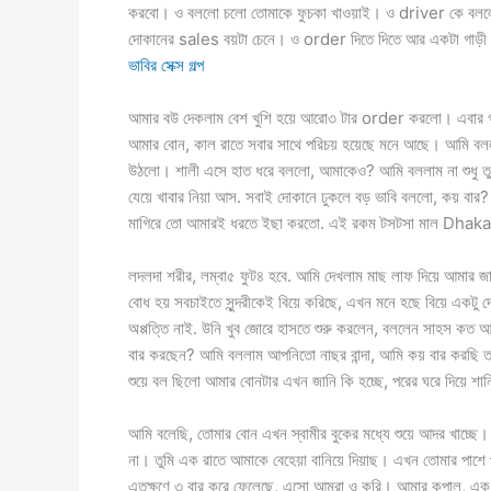
করবো। ও বললো চলো তোমাকে ফুচকা খাওয়াই। ও driver কে বলল
দোকানের sales বয়টা চেনে। ও order দিতে দিতে আর একটা গাড়ী
ভাবির সেক্স গল্প
আমার বউ দেকলাম বেশ খুশি হয়ে আরো৩ টার order করলো। এবার গা
আমার বোন, কাল রাতে সবার সাথে পরিচয় হয়েছে মনে আছে। আমি বলল
উঠলো। শালী এসে হাত ধরে বললো, আমাকেও? আমি বললাম না শুধু ত
যেয়ে খাবার নিয়া আস. সবাই দোকানে ঢুকলে বড় ভাবি বললো, কয় বা
মাগিরে তো আমারই ধরতে ইছা করতো. এই রকম টসটসা মাল Dhaka খুব 
লদলদা শরীর, লম্বা৫ ফুট৪ হবে. আমি দেখলাম মাছ লাফ দিয়ে আমার জ
বোধ হয় সবচাইতে সুন্দরীকেই বিয়ে করিছে, এখন মনে হছে বিয়ে একটু 
অপ্পত্তি নাই. উনি খুব জোরে হাসতে শুরু করলেন, বললেন সাহস কত
বার করছেন? আমি বললাম আপনিতো নাছর বান্দা, আমি কয় বার করছি 
শুয়ে বল ছিলো আমার বোনটার এখন জানি কি হচ্ছে, পরের ঘরে দিয়ে শ
আমি বলেছি, তোমার বোন এখন স্বামীর বুকের মধ্যে শুয়ে আদর খাচ্
না। তুমি এক রাতে আমাকে বেহেয়া বানিয়ে দিয়াছ। এখন তোমার পাশে 
এতক্ষণে ৩ বার করে ফেলেছে, এসো আমরা ও করি। আমার কপাল, এক