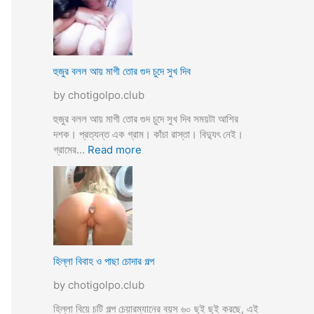
স্যা
র
জো
র
ক
হুজুর বলল আয় মাগী তোর গুদ চুদে সুখ দিব
রে
by chotigolpo.club
চু
দ
হুজুর বলল আয় মাগী তোর গুদ চুদে সুখ দিব সময়টা আশির
লো
দশক। প্রত্যন্ত এক গ্রাম। কাঁচা রাস্তা। বিদ্যুৎ নেই।
ছা
:
গ্রামের…
Read more
ত্রী
হু
কে
জু
j
র
o
ব
r
ল
k
ল
o
আ
হিল্লা বিবাহ ও পাছা চোদার গল্প
r
য়
e
by chotigolpo.club
মা
c
গী
হিল্লা বিয়ে চটি গল্প চেয়ারম্যানের বয়স ৬০ ছুই ছুই করছে, এই
h