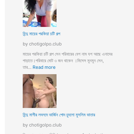
উ
মে
ও
য়ে
মে
ও
য়ে
খা
কে
লা
হিন্দু মায়ের পরকিয়া চটি গল্প
চু
ও
দ
by chotigolpo.club
মা
লো
মা
মায়ের পরকিয়া চটি গল্প সেন পরিবারের বেশ নাম যশ আছে এনাদের
তো
পাড়াতে।পরিবারে মোট ৩ জন থাকেন ।মিসেস মুনমুন সেন,
বো
:
তার…
Read more
ন
হি
কে
ন্দু
চো
মা
দা
য়ে
র
র
কা
প
হি
র
হিন্দু মাগীর লদলদে ভার্জিন পোদ চুদলো মুসলিম ভাতার
নী
কি
by chotigolpo.club
য়া
চ