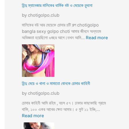
ভি
হিন্দু ম্যানেজার মালিকের ধার্মিক বউ ও মেয়েকে চুদলো
চা
by chotigolpo.club
র
চ
মালিকের বউ আর মেয়েকে চোদার চটি গল্প chotigolpo
টি
bangla sexy golpo choti আমার জীবনে অন্যতম
গ
:
অভিজ্ঞতা হয়েছিলো ৬বছর আগে।তখন আমি…
Read more
ল্প
হি
ন্দু
ম্যা
নে
জা
র
মা
হিন্দু মেয়ে ও খালা ও মামাতো বোনকে চোদার কাহিনী
লি
by chotigolpo.club
কে
র
চোদার কাহিনী আমি রহিম , বয়স ৫৭। ঢাকার কাছাকাছি গ্রামে
ধা
থাকি, ১০০ একর আখের ক্ষেত আমার। ৫ ফুট ১১ ইঞ্চি,…
র্মি
:
Read more
ক
হি
ব
ন্দু