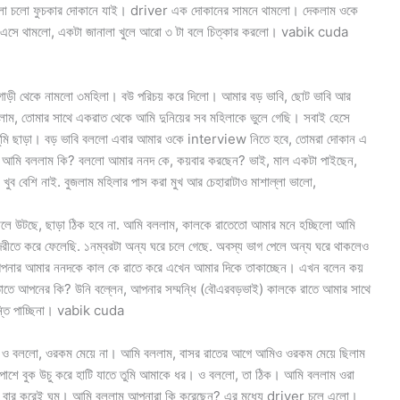
ো চলো ফুচকার দোকানে যাই। driver এক দোকানের সামনে থামলো। দেকলাম ওকে
 এসে থামলো, একটা জানালা খুলে আরো ৩ টা বলে চিত্কার করলো। vabik cuda
ড়ী থেকে নামলো ৩মহিলা। বউ পরিচয় করে দিলো। আমার বড় ভাবি, ছোট ভাবি আর
াম, তোমার সাথে একরাত থেকে আমি দুনিয়ের সব মহিলাকে ভুলে গেছি। সবাই হেসে
ুমি ছাড়া। বড় ভাবি বললো এবার আমার ওকে interview নিতে হবে, তোমরা দোকান এ
র? আমি বললাম কি? বললো আমার ননদ কে, কয়বার করছেন? ভাই, মাল একটা পাইছেন,
বেশি নাই. বুজলাম মহিলার পাস করা মুখ আর চেহারাটাও মাশাল্লা ভালো,
ালে উটছে, ছাড়া ঠিক হবে না. আমি বললাম, কালকে রাতেতো আমার মনে হচ্ছিলো আমি
দেরীতে করে ফেলেছি. ১নম্বরটা অন্য ঘরে চলে গেছে. অবস্য ভাগ পেলে অন্য ঘরে থাকলেও
 আপনার আমার ননদকে কাল কে রাতে করে এখেন আমার দিকে তাকাচ্ছেন। এখন বলেন কয়
তাতে আপনের কি? উনি বল্লেন, আপনার সম্মন্ধি (বৌএরবড়ভাই) কালকে রাতে আমার সাথে
ান্তি পাচ্ছিনা। vabik cuda
ছে। ও বললো, ওরকম মেয়ে না। আমি বললাম, বাসর রাতের আগে আমিও ওরকম মেয়ে ছিলাম
পাশে বুক উচু করে হাটি যাতে তুমি আমাকে ধর। ও বললো, তা ঠিক। আমি বললাম ওরা
 বার করেই ঘুম। আমি বললাম আপনারা কি করেছেন? এর মধ্যে driver চলে এলো।