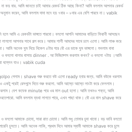
েন না কয় বার. আমি জানতে চাই আমার রেকর্ড ঠিক আছে কিনা? আমি বললাম আপনার রেকর্ড
 অনুমান করেন, আমি বললাম দাদা মনে হয় ৭বার – ৮বার এর বেশি পারবে না। vabik
 হলে আমি এ রেকর্ডটা ভাঙ্গতে পারবো। বললো আপনি আমাদের বাড়িতে ফিরানী আসছেন
লো লাগলো আপনার সাথে গল্প করে। আমার শালী আমদের সাথে চলে এলো। আমি লাঞ্চ করে
া। আমি অনেক ঘুম দিয়ে বিকেল ৫টার পরে বৌ এর ডাকে ঘুম ভাঙ্গলো। শুনলাম বাবা
কি। ও বললো খালার বাসায় dinner . আ মিজিজ্গেস করলাম কখন? ও বললো ৭টায় ।আমি
বাবা বল্লেন যাও। vabik cuda
olpo গেলাম। shave শুরু করতে বউ এলো ready হবার জন্য. আমি বউকে ধরলাম
েও একটু পরেই রেসপন্সে দিতে শুরু করলো. আমি আস্তে আস্তে লাংটা করে ফেললাম।
 শুরু করলাম। বেশ কযেক minute পরে ওর মাল out হলো। আমি তখনও শক্ত, আমি
ে করতেপারো. আমি বললাম ব্যথা লাগতে পারে, এখন পাছা থাক। বৌ এর বাল shave করে
 ও বললো আমাকে চোদো, সারা রাত চোদো। আমি শুধু তোমার চুদা খাবো। বড় ভাবি বলতো
পারেনি চুসতে। আমি অনেক লাকি, প্রথম দিনে আমার স্বামী আমাকে shave করে চুসে