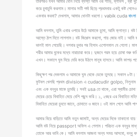
তারপরও যখন আমার ধোন নিয়ে ব্যস্ত আমি ওর শাড়ি, ব্লাউস , ব্রা খ
করে চুদাচুদি করলাম। মালার সতী পর্দা ছিড়ে প্রথমবার একটু কষ্ট প
একবার করবা? দেখলাম, আমার ধোনটা ধরলো। vabik cuda
বাংলা 
আমি বললাম, তুমি এবার ওপারে উঠে আমাকে চুদো, আমি ক্লান্ত। বউ
আস্তে ঠাপ দিতে লাগলাম। বউ জিগ্গেস করলো, গায় জোর নাই। আমি 
ভালই মাল পেয়েছি। দশবার চুদার পর হিসাব এগোলমাল যে গেলো। মালা 
শরীর আমার বুকের মধ্যে নারাচারা করে। দুজনে গরম হয়ে চোষা শুরু
এখন। সকালে ঘুম দিয়ে দেরি করে উঠলে মানুষ হাসবে। আমি কাপড় পর
কিছুক্ষণ পর দেকলাম ও আমাকে ঘুম থেকে ডেকে তুলছে। সকাল ৮টা। আম
ফুটবল খেলছি প্রথম division এ cudacudir golpo, নিলুনাম। এখ
এবং এক বন্ধুর মাকে চুদেছি। সবই usa তে থাকে, এরা স্বামীর চোদা
মেয়ের চেয়ে বিবাহিত মেয়ে বেশি পছন্দ করি। ১, ২বছর এর বিবাহিত মহি
বিবাহিত মেয়েরা চুদতে জানে, চোদাতে ও জানে। ওই মাল পেলে আমি
আমার বিয়ে বাড়িতে আমি নতুন জামাই, অন্য মেয়ের দিকে তাকানো যায় 
আমি বউ নিয়ে passport অফিস এ গেলাম। পরিচত এক বন্ধুর মাধ্যমে
তোকে আর ভাবি কে। আমি বললাম আজনা অন্য সময় আসবো, বন্ধু ব