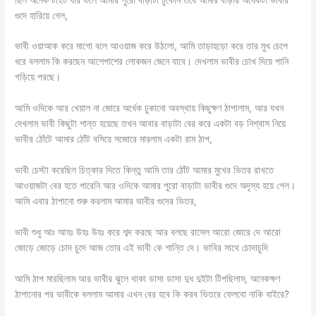
গুদে হারিয়ে গেল,
ভাবী ওয়াআক করে মাগো বলে আওয়াজ করে উঠলো, আমি তাড়াহুড়ো করে তার মুখ চেপে
ধরে বললাম কি করছেন আশেপাশের লোকজন জেনে যাবে। দেখলাম ভাবীর চোখ দিয়ে পানি
গড়িয়ে পরছে।
আমি ওদিকে আর খেয়াল না জোরে অর্ধেক ঢুকানো অবস্থায় কিছুক্ষণ ঠাপালাম, আর যখন
দেখলাম ভাবী কিছুটা শান্ত হয়েছে তখন আবার বাড়াটা বের করে একটা বড় নিশ্বাস নিয়ে
ভাবীর ঠোঁটে আমার ঠোঁট বসিয়ে সজোরে মারলাম একটা রাম ঠাপ,
ভাবী চেস্টা করেছিল চিত্কার দিতে কিন্তু আমি তার ঠোঁট আমার মুখের ভিতর রাখতে
আওয়াজটা বের হতে পারেনি আর ওদিকে আমার পুরো বাড়াটা ভাবীর গুদে অদৃস্য হয়ে গেল।
আমি এবার ঠাপানো শুরু করলাম আমার ভাবীর গুদের ভিতর,
ভাবী শুধু আঃ আহঃ উহঃ উহঃ করে শব্দ করছে আর বলছে রাসেল আরো জোরে দে আরো
জোড়ে জোড়ে চোদ চুদে আজ তোর এই ভাবী কে শান্তি দে। ভাবির সাথে চোদাচুদি
আমি ঠাপ মারছিলাম আর ভাবীর ঝুলে থাকা ডাসা ডাসা দুধ দুইটা টিপছিলাম, অনেকক্ষণ
ঠাপানোর পর ভাবীকে বললাম আমার এখন বের হবে কি করব ভিতরে ফেলবো নাকি বাইরে?