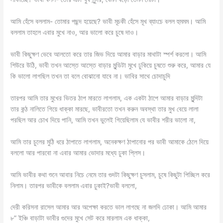
আমি হেঁসে বললাম- তোমার পছন্দ হয়েছে? ভাবী মূচকী হেঁসে মূখ ব্যাংচে বলল হুমমম। আমি
বললাম তাহলে এবার মুখে নাও, আর ভালো করে চুষে দাও।
ভাবী কিছুক্ষণ ভেবে আলতো করে তার জিভ দিয়ে আমার বাড়ার মাথাটা স্পর্শ করলো। আমি
শিউরে উঠি, ভাবী তখন আস্তে আস্তে বাড়ার মুন্ডিটা মুখে ঢুকিয়ে চুষতে শুরু করে, আমার যে
কি ভালো লাগছিল তখন তা বলে বোঝানো যাবে না। ভাবির সাথে চোদাচুদি
তারপর আমি তার মুখের ভিতর ঠাপ মারতে লাগলাম, এক একটা ঠাপে আমার বাড়ার মুন্দিটা
তার কন্ঠ নালিতে গিয়ে ধাক্কা মারছে, ভাবীরতো তখন করুন অবস্থা তার মুখ বেয়ে লালা
পরছিল আর চোখ দিয়ে পানি, আমি তখন ভুলেই গিয়েছিলাম যে ভাবীর শরীর ভালো না,
আমি তার চুলের মুঠি ধরে ঠাপাতে লাগলাম, অনেকক্ষণ ঠাপানোর পর ভাবী আমাকে ঠেলে দিয়ে
বললো আর পারবো না এবার আমার ভোদার মধ্যে ঢুকা প্লিস।
আমি ভাবীর কথা শুনে আবার নিচে নেমে তার গুদটা কিছুক্ষণ চুসলাম, চুষে কিছুটা পিচ্ছিল করে
নিলাম। তারপর ভাবীকে বললাম এবার ঢুকাই?ভাবী বললো,
দেরী করিসনা রাসেল আমার আর অপেক্ষা করতে ভাল লাগছে না জলদি ঢোকা। আমি আমার
৮” ইঞ্চি বাড়াটা ভাবীর গুদের মুখে সেট করে মারলাম এক ধাক্কা,