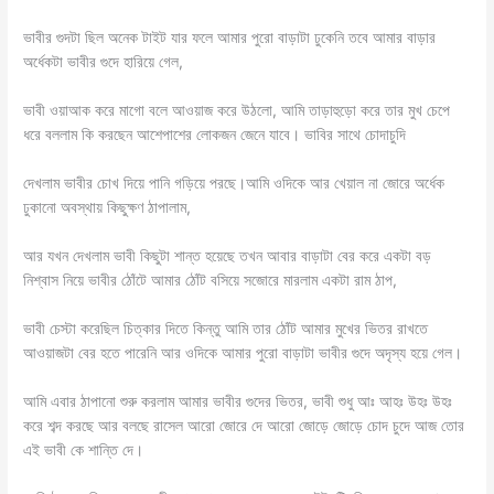
ভাবীর গুদটা ছিল অনেক টাইট যার ফলে আমার পুরো বাড়াটা ঢুকেনি তবে আমার বাড়ার
অর্ধেকটা ভাবীর গুদে হারিয়ে গেল,
ভাবী ওয়াআক করে মাগো বলে আওয়াজ করে উঠলো, আমি তাড়াহুড়ো করে তার মুখ চেপে
ধরে বললাম কি করছেন আশেপাশের লোকজন জেনে যাবে। ভাবির সাথে চোদাচুদি
দেখলাম ভাবীর চোখ দিয়ে পানি গড়িয়ে পরছে।আমি ওদিকে আর খেয়াল না জোরে অর্ধেক
ঢুকানো অবস্থায় কিছুক্ষণ ঠাপালাম,
আর যখন দেখলাম ভাবী কিছুটা শান্ত হয়েছে তখন আবার বাড়াটা বের করে একটা বড়
নিশ্বাস নিয়ে ভাবীর ঠোঁটে আমার ঠোঁট বসিয়ে সজোরে মারলাম একটা রাম ঠাপ,
ভাবী চেস্টা করেছিল চিত্কার দিতে কিন্তু আমি তার ঠোঁট আমার মুখের ভিতর রাখতে
আওয়াজটা বের হতে পারেনি আর ওদিকে আমার পুরো বাড়াটা ভাবীর গুদে অদৃস্য হয়ে গেল।
আমি এবার ঠাপানো শুরু করলাম আমার ভাবীর গুদের ভিতর, ভাবী শুধু আঃ আহঃ উহঃ উহঃ
করে শব্দ করছে আর বলছে রাসেল আরো জোরে দে আরো জোড়ে জোড়ে চোদ চুদে আজ তোর
এই ভাবী কে শান্তি দে।