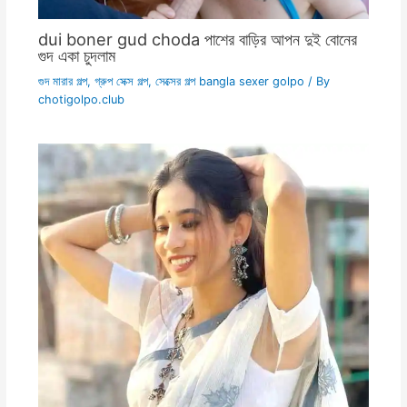
dui boner gud choda পাশের বাড়ির আপন দুই বোনের
গুদ একা চুদলাম
গুদ মারার গল্প
,
গ্রুপ সেক্স গল্প
,
সেক্সের গল্প bangla sexer golpo
/ By
chotigolpo.club