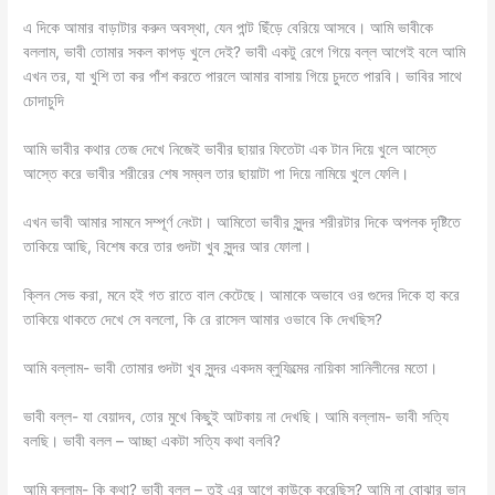
এ দিকে আমার বাড়াটার করুন অবস্থা, যেন পান্ট ছিঁড়ে বেরিয়ে আসবে। আমি ভাবীকে
বললাম, ভাবী তোমার সকল কাপড় খুলে দেই? ভাবী একটু রেগে গিয়ে বল্ল আগেই বলে আমি
এখন তর, যা খুশি তা কর পাঁশ করতে পারলে আমার বাসায় গিয়ে চুদতে পারবি। ভাবির সাথে
চোদাচুদি
আমি ভাবীর কথার তেজ দেখে নিজেই ভাবীর ছায়ার ফিতেটা এক টান দিয়ে খুলে আস্তে
আস্তে করে ভাবীর শরীরের শেষ সম্বল তার ছায়াটা পা দিয়ে নামিয়ে খুলে ফেলি।
এখন ভাবী আমার সামনে সম্পূর্ণ নেংটা। আমিতো ভাবীর সুন্দর শরীরটার দিকে অপলক দৃষ্টিতে
তাকিয়ে আছি, বিশেষ করে তার গুদটা খুব সুন্দর আর ফোলা।
ক্লিন সেভ করা, মনে হই গত রাতে বাল কেটেছে। আমাকে অভাবে ওর গুদের দিকে হা করে
তাকিয়ে থাকতে দেখে সে বললো, কি রে রাসেল আমার ওভাবে কি দেখছিস?
আমি বল্লাম- ভাবী তোমার গুদটা খুব সুন্দর একদম ব্লুফিল্মের নায়িকা সানিলীনের মতো।
ভাবী বল্ল- যা বেয়াদব, তোর মুখে কিছুই আটকায় না দেখছি। আমি বল্লাম- ভাবী সত্যি
বলছি। ভাবী বলল – আচ্ছা একটা সত্যি কথা বলবি?
আমি ব্ললাম- কি কথা? ভাবী বল্ল – তুই এর আগে কাউকে করেছিস? আমি না বোঝার ভান