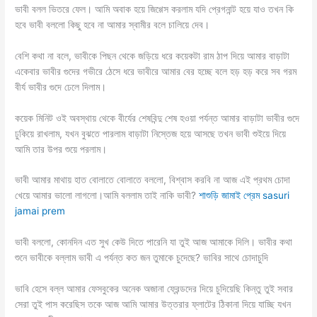
ভাবী বলল ভিতরে ফেল। আমি অবাক হয়ে জিগ্গেস করলাম যদি প্রেগনান্ট হয়ে যাও তখন কি
হবে ভাবী বললো কিছু হবে না আমার স্বামীর বলে চালিয়ে দেব।
বেশি কথা না বলে, ভাবীকে পিছন থেকে জড়িয়ে ধরে কয়েকটা রাম ঠাপ দিয়ে আমার বাড়াটা
একেবার ভাবীর গুদের গভীরে ঠেসে ধরে ভাবীরে আমার বের হচ্ছে বলে হড় হড় করে সব গরম
বীর্য ভাবীর গুদে ঢেলে দিলাম।
কয়েক মিনিট ওই অবস্থায় থেকে বীর্যের শেষবিন্দু শেষ হওয়া পর্যন্ত আমার বাড়াটা ভাবীর গুদে
ঢুকিয়ে রাখলাম, যখন বুঝতে পারলাম বাড়াটা নিস্তেজ হয়ে আসছে তখন ভাবী শুইয়ে দিয়ে
আমি তার উপর শুয়ে পরলাম।
ভাবী আমার মাথায় হাত বোলাতে বোলাতে বললো, বিশ্বাস করবি না আজ এই প্রথম চোদা
খেয়ে আমার ভালো লাগলো।আমি বললাম তাই নাকি ভাবী?
শাশুড়ি জামাই প্রেম sasuri
jamai prem
ভাবী বললো, কোনদিন এত সুখ কেউ দিতে পারেনি যা তুই আজ আমাকে দিলি। ভাবীর কথা
শুনে ভাবীকে বল্লাম ভাবী এ পর্যন্ত কত জন তুমাকে চুদেছে? ভাবির সাথে চোদাচুদি
ভাবি হেসে বল্ল আমার ফেসবুকের অনেক অজানা ফ্রেন্ডদের দিয়ে চুদিয়েছি কিন্তু তুই সবার
সেরা তুই পাস করেছিস তকে আজ আমি আমার উত্তরার ফ্লাটের ঠিকানা দিয়ে যাচ্ছি যখন