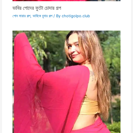
ভাবির পোদের ফুটো চোদার গল্প
পোদ মারার গল্প
,
ভাবিকে চুদার গল্প
/ By
chotigolpo.club