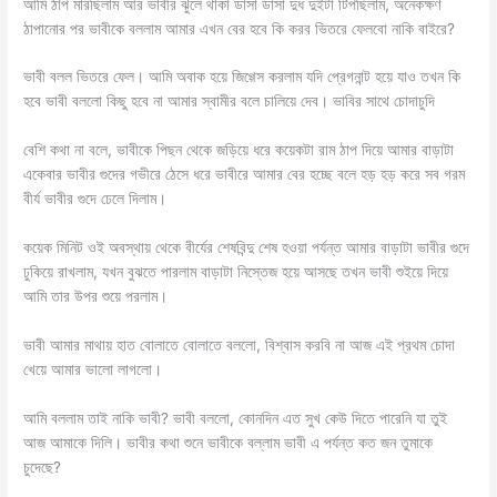
আমি ঠাপ মারছিলাম আর ভাবীর ঝুলে থাকা ডাসা ডাসা দুধ দুইটা টিপছিলাম, অনেকক্ষণ
ঠাপানোর পর ভাবীকে বললাম আমার এখন বের হবে কি করব ভিতরে ফেলবো নাকি বাইরে?
ভাবী বলল ভিতরে ফেল। আমি অবাক হয়ে জিগ্গেস করলাম যদি প্রেগনান্ট হয়ে যাও তখন কি
হবে ভাবী বললো কিছু হবে না আমার স্বামীর বলে চালিয়ে দেব। ভাবির সাথে চোদাচুদি
বেশি কথা না বলে, ভাবীকে পিছন থেকে জড়িয়ে ধরে কয়েকটা রাম ঠাপ দিয়ে আমার বাড়াটা
একেবার ভাবীর গুদের গভীরে ঠেসে ধরে ভাবীরে আমার বের হচ্ছে বলে হড় হড় করে সব গরম
বীর্য ভাবীর গুদে ঢেলে দিলাম।
কয়েক মিনিট ওই অবস্থায় থেকে বীর্যের শেষবিন্দু শেষ হওয়া পর্যন্ত আমার বাড়াটা ভাবীর গুদে
ঢুকিয়ে রাখলাম, যখন বুঝতে পারলাম বাড়াটা নিস্তেজ হয়ে আসছে তখন ভাবী শুইয়ে দিয়ে
আমি তার উপর শুয়ে পরলাম।
ভাবী আমার মাথায় হাত বোলাতে বোলাতে বললো, বিশ্বাস করবি না আজ এই প্রথম চোদা
খেয়ে আমার ভালো লাগলো।
আমি বললাম তাই নাকি ভাবী? ভাবী বললো, কোনদিন এত সুখ কেউ দিতে পারেনি যা তুই
আজ আমাকে দিলি। ভাবীর কথা শুনে ভাবীকে বল্লাম ভাবী এ পর্যন্ত কত জন তুমাকে
চুদেছে?