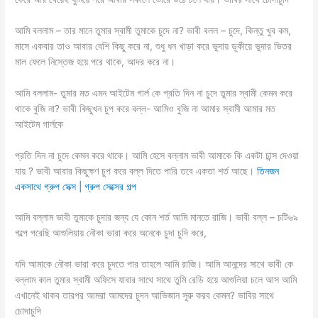
আমি বললাম – তার মানে তুমার স্বামী তুমাকে চুদে না? ভাবী বলল – চুদে, কিন্তু খুব কম,
মাসে একবার তাও আবার বেশি কিছু করে না, শুধু ধন খাড়া করে ভুদায় ডূকীয়ে ভুদার ভিতর
মাল ফেলে নিস্তেজ হয়ে পরে থাকে, আদর করে না।
আমি বললাম- তুমার মত এমন আইটেম গার্ল কে প্রতি দিন না চুদে তুমার স্বামী কেমন করে
থাকে বুজি না? ভাবী কিছুখন চুপ করে বল্ল- আমিও বুজি না আমার স্বামী আমার মত
আইটেম গার্লকে
প্রতি দিন না চুদে কেমন করে থাকে। আমি হেসে বল্লাম ভাবী আমাকে কি একটা চান্স দেওয়া
যায় ? ভাবী আবার কিছুক্ষণ চুপ করে বল্ল দিতে পারি তবে একতা শর্ত আছে।
তিনজন
একসাথে গ্রুপ সেক্স | গ্রুপ সেক্সের গল্প
আমি বল্লাম ভাবী তুমাকে চুদার জন্য যে কোন শর্ত আমি মানতে রাজি। ভাবী বল্ল – চটি৬৯
গল্পে পরেছি আশুলিয়ায় নৌকা ভারা করে অনেকে চুদা চুদি করে,
যদি আমাকে নৌকা ভারা করে চুদতে পার তাহলে আমি রাজি। আমি আনন্দের সাথে ভাবী কে
বল্লাম কাল তুমার স্বামী অফিসে যাবার সাথে সাথে তুমি রেডি হয়ে আশুলিয়া চলে আস আমি
এখানেই থাকব তারপর আমরা আমদের চুদন আভিজান সুরু করব কেমন? ভাবির সাথে
চোদাচুদি