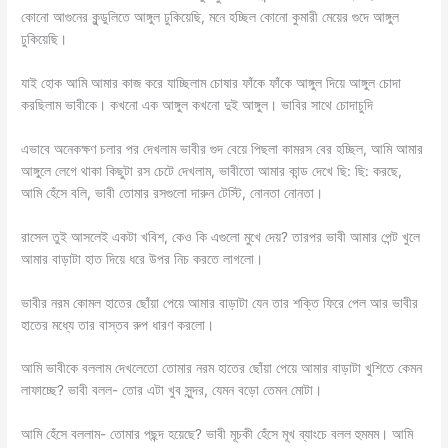
কোনো আগুনের কুন্ডুলিতে আঙ্গুল ঢুকিয়েছি, মনে হচ্ছিল কোনো কুমারী মেয়ের গুদে আঙ্গুল
ঢুকিয়েছি।
যাই হোক আমি আমার কাজ করে যাচ্ছিলাম চোষার ফাঁকে ফাঁকে আঙ্গুল দিয়ে আঙ্গুল চোদা
করছিলাম ভাবীকে। কখনো এক আঙ্গুল কখনো দুই আঙ্গুল। ভাবির সাথে চোদাচুদি
এভাবে অনেকক্ষণ চলার পর দেখলাম ভাবীর গুদ বেয়ে পিছলা কামরস বের হচ্ছিল, আমি আমার
আঙ্গুলে লেগে থাকা কিছুটা রস চেটে দেখলাম, ভাবীতো আমার কান্ড দেখে ছি: ছি: করছে,
আমি হেঁসে বলি, ভাবী তোমার রসগুলো দারুন টেস্টি, নোনতা নোনতা।
রাসেল তুই আসলেই একটা খবিশ, কেও কি এগুলো মুখে দেয়? তারপর ভাবী আমার পেন্ট খুলে
আমার বাড়াটা হাত দিয়ে ধরে উপর নিচ করতে লাগলো।
ভাবীর নরম কোমল হাতের ছোঁয়া পেয়ে আমার বাড়াটা যেন তার শক্তি ফিরে পেল আর ভাবীর
হাতের মধ্যে তার বাস্তব রুপ ধারণ করলো।
আমি ভাবীকে বললাম দেখলেতো তোমার নরম হাতের ছোঁয়া পেয়ে আমার বাড়াটা খুশিতে কেমন
লাফাচ্ছে? ভাবী বলল- তোর এটা খুব সুন্দর, যেমন বড়ো তেমন মোটা।
আমি হেঁসে বললাম- তোমার পছন্দ হয়েছে? ভাবী মূচকী হেঁসে মূখ ব্যাংচে বলল হুমমম। আমি