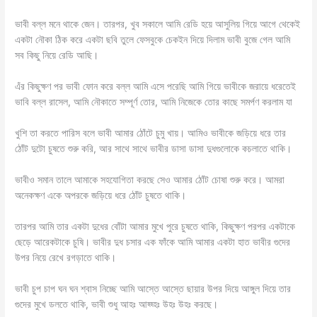
ভাবী বল্ল মনে থাকে জেন। তারপর, খুব সকালে আমি রেডি হয়ে আসুলিয় গিয়ে আগে থেকেই
একটা নৌকা ঠিক করে একটা ছবি তুলে ফেসবুকে চেকইন দিয়ে দিলাম ভাবী বুজে গেল আমি
সব কিছু নিয়ে রেডি আছি।
এঁর কিছুক্ষণ পর ভাবী ফোন করে বল্ল আমি এসে পরেছি আমি গিয়ে ভাবীকে জরায়ে ধরেতেই
ভাবি বল্ল রাসেল, আমি নৌকাতে সম্পূর্ণ তোর, আমি নিজেকে তোর কাছে সমর্পণ করলাম যা
খুশি তা করতে পারিস বলে ভাবী আমার ঠোঁটে চুমু খায়। আমিও ভাবীকে জড়িয়ে ধরে তার
ঠোঁট দুটো চুষতে শুরু করি, আর সাথে সাথে ভাবীর ডাসা ডাসা দুধগুলোকে কচলাতে থাকি।
ভাবীও সমান তালে আমাকে সহযোগিতা করছে সেও আমার ঠোঁট চোষা শুরু করে। আমরা
অনেকক্ষণ একে অপরকে জড়িয়ে ধরে ঠোঁট চুষতে থাকি।
তারপর আমি তার একটা দুধের বোঁটা আমার মুখে পুরে চুষতে থাকি, কিছুক্ষণ পরপর একটাকে
ছেড়ে আরেকটাকে চুষি। ভাবীর দুধ চসার এক ফাঁকে আমি আমার একটা হাত ভাবীর গুদের
উপর নিয়ে রেখে রগড়াতে থাকি।
ভাবী চুপ চাপ ঘন ঘন শ্বাস নিচ্ছে আমি আস্তে আস্তে ছায়ার উপর দিয়ে আঙ্গুল দিয়ে তার
গুদের মুখে ডলতে থাকি, ভাবী শুধু আহঃ আহ্হ্হঃ উহঃ উহঃ করছে।