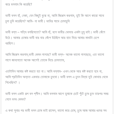
করে বললাম কি করেছি?
ভাবী বলল হাঁ, নেকা, যেন কিছুই বুঝে না, আমি জিগ্গেস করলাম, তুই কি আগে কারো সাথে
চুদা চুদি করেছিস? আমি- না ভাবী। ভাবির সাথে চোদাচুদি
ভাবী বল্ল – সত্যি বলছিসতো? আমি হাঁ, বলে ভাবীর ভোদায় একটা চুমু খাই। ভাবী কেঁপে
উঠে। আমার চোষায় ভাবী বার বার কেঁপে উঠছিল আর হাত দিয়ে আমার মাথাটা চেপে
ধরছিল।
আমি জিগ্গেস করলাম,ভাবী কেমন লাগছে? ভাবী বল্ল- অনেক ভালো লাগছেরে, এত ভালো
লাগে জানলেতো অনেক আগেই তোকে দিয়ে চোদাতাম,
এতটাদিন আমার কষ্ট করতে হত না। আমি বল্লাম- এখন থেকে আর কষ্ট করতে হবে না,
আমি প্রতিদিন অন্তত একবার তোমাকে চুদবো। ভাবী বলল এ চুদন বিদ্যা তুই কোথায় থেকে
শিখেছিস? ।
ভাবী বলল একটা গল্প বল প্লীস। আমি বললাম আগে তুমাকে চেটে পুঁটে চুষে চুদে তারপর সময়
পেলে বলব কেমন?
এ কথা সুনার পর ভাবী বলল চোষ ভাই রাসেল, ভালো করে চোষ, চুষে আজ আমার গুদের সব