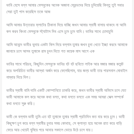
ভাবি হেসে বল্ল আমার ফেসবুকের অনেক অজানা ফ্রেন্ডদের দিয়ে চুদিয়েছি কিন্তু তুই সবার
সেরা তুই পাস করেছিস তকে আজ
আমি আমার উত্তরার ফ্লাটের ঠিকানা দিয়ে যাচ্ছি জখন আমার স্বামী বাসায় থাকবে না আমি
কল করব কিংবা ফেসবুকে স্ট্যাটাস দিব এসে চুদে চুদে যাবি। ভাবির সাথে চোদাচুদি
আমি আনন্দে ভাবীর ভুদায় একটা কিস দিয়ে বল্লাম তুমার জখন চুদা খেতে ইচ্ছা করবে আমাকে
জানাবে চলে আসব তুমাকে রাম চুদন দিতে গত কয়েক মাস আগে এক
ভাবির সাথে পরিচয়, কিছুদিন ফেসবুকে ভাবির হট হট ছবিতে লাইক আর মজার মজার কমেন্ট
করে অপরিচিত ভাবীর আস্থা অর্জন করে ফেলেছিলাম, যার জন্য ভাবী তার পারসনাল মোবাইল
নাম্বার দিয়ে দিল।
ভাবীর স্বামী নামি দামি একটি কোম্পানিতে চাকরি করে, জখন ভাবীর স্বামী অফিসে চলে যেত
ভাবী আমাকে কল করে অনেক কথা বলত, কথা বলতে বলতে এক সময় আমরা সেক্স সম্পর্কে
কথা বলতে সুরু করি।
ভাবী কে বল্লাম ভাবী তুমি এত হট তুমাকে তুমার স্বামী প্রতিদিন কত বার করে চুদে। ভাবী
কিছুক্ষণ চুপ করে বল্ল স্বামীর চুদার সময় কোথায়, সে ক্লান্ত হয়ে অনেক রাত করে বাড়ি
ফেরে আর খেয়েই ঘুমিয়ে পরে আবার সকালে ভোরে উঠে চলে যায়।