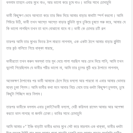
বললাম তাহলে এবার মুখে নাও, আর ভালো করে চুষে দাও। ভাবির সাথে চোদাচুদি
ভাবী কিছুক্ষণ ভেবে আলতো করে তার জিভ দিয়ে আমার বাড়ার মাথাটা স্পর্শ করলো। আমি
শিউরে উঠি, ভাবী তখন আস্তে আস্তে বাড়ার মুন্ডিটা মুখে ঢুকিয়ে চুষতে শুরু করে, আমার যে
কি ভালো লাগছিল তখন তা বলে বোঝানো যাবে না। ভাবী কে চোদার চটি গল্প
তারপর আমি তার মুখের ভিতর ঠাপ মারতে লাগলাম, এক একটা ঠাপে আমার বাড়ার মুন্দিটা
তার কন্ঠ নালিতে গিয়ে ধাক্কা মারছে,
ভাবীরতো তখন করুন অবস্থা তার মুখ বেয়ে লালা পরছিল আর চোখ দিয়ে পানি, আমি তখন
ভুলেই গিয়েছিলাম যে ভাবীর শরীর ভালো না, আমি তার চুলের মুঠি ধরে ঠাপাতে লাগলাম,
অনেকক্ষণ ঠাপানোর পর ভাবী আমাকে ঠেলে দিয়ে বললো আর পারবো না এবার আমার ভোদার
মধ্যে ঢুকা প্লিস। আমি ভাবীর কথা শুনে আবার নিচে নেমে তার গুদটা কিছুক্ষণ চুসলাম, চুষে
কিছুটা পিচ্ছিল করে নিলাম।
তারপর ভাবীকে বললাম এবার ঢুকাই?ভাবী বললো, দেরী করিসনা রাসেল আমার আর অপেক্ষা
করতে ভাল লাগছে না জলদি ঢোকা। ভাবির সাথে চোদাচুদি
আমি আমার ৮” ইঞ্চি বাড়াটা ভাবীর গুদের মুখে সেট করে মারলাম এক ধাক্কা, ভাবীর গুদটা
ছিল অনেক টাইট যার ফলে আমার পুরো বাড়াটা ঢুকেনি তবে আমার বাড়ার অর্ধেকটা ভাবীর