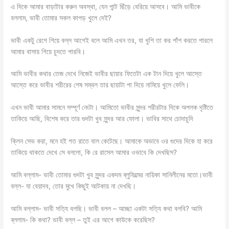
এ দিকে আমার বাড়াটার করুন অবস্থা, যেন পান্ট ছিঁড়ে বেরিয়ে আসবে। আমি ভাবীকে
বললাম, ভাবী তোমার সকল কাপড় খুলে দেই?
ভাবী একটু রেগে গিয়ে বল্ল আগেই বলে আমি এখন তর, যা খুশি তা কর পাঁশ করতে পারলে
আমার বাসায় গিয়ে চুদতে পারবি।
আমি ভাবীর কথার তেজ দেখে নিজেই ভাবীর ছায়ার ফিতেটা এক টান দিয়ে খুলে আস্তে
আস্তে করে ভাবীর শরীরের শেষ সম্বল তার ছায়াটা পা দিয়ে নামিয়ে খুলে ফেলি।
এখন ভাবী আমার সামনে সম্পূর্ণ নেংটা। আমিতো ভাবীর সুন্দর শরীরটার দিকে অপলক দৃষ্টিতে
তাকিয়ে আছি, বিশেষ করে তার গুদটা খুব সুন্দর আর ফোলা। ভাবির সাথে চোদাচুদি
ক্লিন সেভ করা, মনে হই গত রাতে বাল কেটেছে। আমাকে অভাবে ওর গুদের দিকে হা করে
তাকিয়ে থাকতে দেখে সে বললো, কি রে রাসেল আমার ওভাবে কি দেখছিস?
আমি বল্লাম- ভাবী তোমার গুদটা খুব সুন্দর একদম ব্লুফিল্মের নায়িকা সানিলীনের মতো।ভাবী
বল্ল- যা বেয়াদব, তোর মুখে কিছুই আটকায় না দেখছি।
আমি বল্লাম- ভাবী সত্যি বলছি। ভাবী বলল – আচ্ছা একটা সত্যি কথা বলবি? আমি
ব্ললাম- কি কথা? ভাবী বল্ল – তুই এর আগে কাউকে করেছিস?