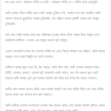
রস খেয়ে ফেল। আমাকে শান্তি দে ভাই – আমাকে শান্তি দে। ভাবির সাথে চোদাচুদি
আমি চোষার ফাঁকে ভাবীর গুদে একটা আঙ্গুল ঢুকিয়ে দেই, আমার তখন মনে হয়েছিল আমি
কোনো আগুনের কুন্ডুলিতে আঙ্গুল ঢুকিয়েছি, মনে হচ্ছিল কোনো কুমারী মেয়ের গুদে আঙ্গুল
ঢুকিয়েছি।
যাই হোক আমি আমার কাজ করে যাচ্ছিলাম চোষার ফাঁকে ফাঁকে আঙ্গুল দিয়ে আঙ্গুল চোদা
করছিলাম ভাবীকে। কখনো এক আঙ্গুল কখনো দুই আঙ্গুল।
এভাবে অনেকক্ষণ চলার পর দেখলাম ভাবীর গুদ বেয়ে পিছলা কামরস বের হচ্ছিল, আমি আমার
আঙ্গুলে লেগে থাকা কিছুটা রস চেটে দেখলাম,
ভাবীতো আমার কান্ড দেখে ছি: ছি: করছে, আমি হেঁসে বলি, ভাবী তোমার রসগুলো দারুন
টেস্টি, নোনতা নোনতা। রাসেল তুই আসলেই একটা খবিশ, কেও কি এগুলো মুখে দেয়?
তারপর ভাবী আমার পেন্ট খুলে আমার বাড়াটা হাত দিয়ে ধরে উপর নিচ করতে লাগলো।
ভাবীর নরম কোমল হাতের ছোঁয়া পেয়ে আমার বাড়াটা যেন তার শক্তি ফিরে পেল আর ভাবীর
হাতের মধ্যে তার বাস্তব রুপ ধারণ করলো।
আমি ভাবীকে বললাম দেখলেতো তোমার নরম হাতের ছোঁয়া পেয়ে আমার বাড়াটা খুশিতে কেমন
লাফাচ্ছে? ভাবী বলল- তোর এটা খুব সুন্দর, যেমন বড়ো তেমন মোটা।