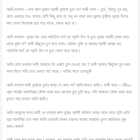
আমি বললাম – তার মানে তুমার স্বামী তুমাকে চুদে না? ভাবী বলল – চুদে, কিন্তু খুব কম,
মাসে একবার তাও আবার বেশি কিছু করে না, শুধু ধন খাড়া করে ভুদায় ডূকীয়ে ভুদার ভিতর
মাল ফেলে নিস্তেজ হয়ে পরে থাকে, আদর করে না।
আমি বললাম- তুমার মত এমন আইটেম গার্ল কে প্রতি দিন না চুদে তুমার স্বামী কেমন করে
থাকে বুজি না? ভাবী কিছুখন চুপ করে বল্ল- আমিও বুজি না আমার স্বামী আমার মত
আইটেম গার্ল কে প্রতি দিন না চুদে কেমন করে থাকে।
আমি হেসে বল্লাম ভাবী আমাকে কি একটা চান্স দেওয়া যায় ? ভাবী আবার কিছুক্ষণ চুপ করে
বল্ল দিতে পারি তবে একতা শর্ত আছে। ভাবির সাথে চোদাচুদি
আমি বল্লাম ভাবী তুমাকে চুদার জন্য যে কোন শর্ত আমি মানতে রাজি। ভাবী বল্ল – চটি৬৯
গল্পে পরেছি আশুলিয়ায় নৌকা ভারা করে অনেকে চুদা চুদি করে, যদি আমাকে নৌকা ভারা করে
চুদতে পার তাহলে আমি রাজি।
আমি আনন্দের সাথে ভাবী কে বল্লাম কাল তুমার স্বামী অফিসে যাবার সাথে সাথে তুমি রেডি
হয়ে আশুলিয়া চলে আস আমি এখানেই থাকব তারপর আমরা আমদের চুদন আভিজান সুরু
করব কেমন?
ভাবী বল্ল মনে থাকে জেন। তারপর, খুব সকালে আমি রেডি হয়ে আসুলিয় গিয়ে আগে থেকেই