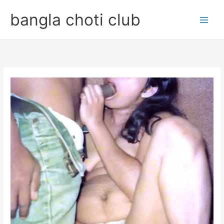
Skip
bangla choti club
to
content