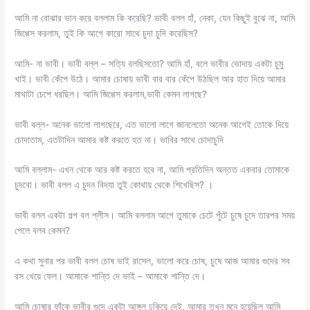
আমি না বোঝার ভান করে বললাম কি করেছি? ভাবী বলল হাঁ, নেকা, যেন কিছুই বুঝে না, আমি
জিগ্গেস করলাম, তুই কি আগে কারো সাথে চুদা চুদি করেছিস?
আমি- না ভাবী। ভাবী বল্ল – সত্যি বলছিসতো? আমি হাঁ, বলে ভাবীর ভোদায় একটা চুমু
খাই। ভাবী কেঁপে উঠে। আমার চোষায় ভাবী বার বার কেঁপে উঠছিল আর হাত দিয়ে আমার
মাথাটা চেপে ধরছিল। আমি জিগ্গেস করলাম,ভাবী কেমন লাগছে?
ভাবী বল্ল- অনেক ভালো লাগছেরে, এত ভালো লাগে জানলেতো অনেক আগেই তোকে দিয়ে
চোদাতাম, এতটাদিন আমার কষ্ট করতে হত না। ভাবির সাথে চোদাচুদি
আমি বল্লাম- এখন থেকে আর কষ্ট করতে হবে না, আমি প্রতিদিন অন্তত একবার তোমাকে
চুদবো। ভাবী বলল এ চুদন বিদ্যা তুই কোথায় থেকে শিখেছিস? ।
ভাবী বলল একটা গল্প বল প্লীস। আমি বললাম আগে তুমাকে চেটে পুঁটে চুষে চুদে তারপর সময়
পেলে বলব কেমন?
এ কথা সুনার পর ভাবী বলল চোষ ভাই রাসেল, ভালো করে চোষ, চুষে আজ আমার গুদের সব
রস খেয়ে ফেল। আমাকে শান্তি দে ভাই – আমাকে শান্তি দে।
আমি চোষার ফাঁকে ভাবীর গুদে একটা আঙ্গুল ঢুকিয়ে দেই, আমার তখন মনে হয়েছিল আমি