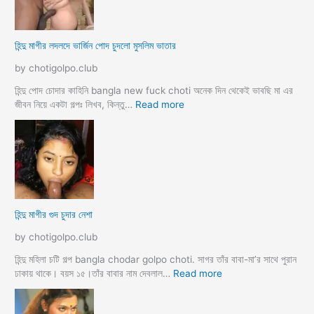
র
র
কা
প
হি
র
হিন্দু মাগীর লদলদে ভার্জিন পোদ চুদলো মুসলিম ভাতার
নী
কি
য়া
by chotigolpo.club
চ
টি
হিন্দু পোদ চোদার কাহিনি bangla new fuck choti অনেক দিন থেকেই ভাবছি মা এর
গ
:
জীবন নিয়ে একটা গল্পঃ লিখব, কিন্তু…
Read more
ল্প
হি
ন্দু
মা
গী
র
ল
দ
হিন্দু মাগীর গুদ চুদার নেশা
ল
দে
by chotigolpo.club
ভা
র্জি
হিন্দু মহিলা চটি গল্প bangla chodar golpo choti. সাগর তাঁর বাবা-মা’র সাথে পুরান
ন
:
ঢাকায় থাকে। বয়স ১৫।তাঁর বাবার নাম দেবলাল…
Read more
পো
হি
দ
ন্দু
চু