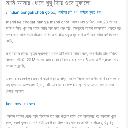
মামি আমার ধোনে থুথু দিয়ে গুদে ঢুকালো
/
indian bengali choti golpo
,
পরকীয়া চটি গল্প
,
মামীকে চুদার গল্প
mami ke chodar bangla mami choti আমার নাম রোহিত, বয়স 23 আমার
বাড়ি বর্ধমান, খুব কম বয়সে আমি কাজ করা শুরু করি, কর্মসূত্রে আমায় কলকাতায় থাকতে হয়,
কলকাতায় আমি মামারবাড়িতে থাকি, মামা বাড়ি শুধু মাত্র মামা মামী আর আমি এই তিনজন
থাকি,
মামা আবার চাকরি সূত্রে ভুবনেশ্বর থাকে তাই মামাই আমায় বলে, কলকাতায় তার বারিতে
থাকতে, ঘটনাটা 2018 সালের আমার মামার বিয়ে হয়েছে মাত্র 6 মাস, মামী গ্রামের মেয়ে
অত্যন্ত সুন্দরী,
এরকম মেয়ে দেখলে যেকোনো বাঁড়া দাঁড়াতে বাধ্য, অনেক দিনের সখ মামীর সাথে সেক্স করার
শুধু সুযোগের অপেখ্যায় ছিলাম, মামী আর আমার সম্পর্ক বন্ধুর মতো আমরা সমস্ত কথা
শেয়ার করতাম।
koci boysko sex
একদিন অফিস থেকে বাড়ি ফিরলাম বার চার পাঁচেক কলিং বেল বাজানোর পর দরজাটা খুলে
গেল, দরজা খুলতেই দেখি মামী একটা তোয়ালে গায়ে হাফ ভেজা শরীরে দাঁড়িয়ে, উঁচু উঁচু