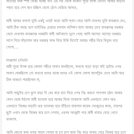
মাইয়ের খাজ স্পষ্ট বোঝা যাচ্ছে থাই এর নিচ থেকে বাকিটা পুরো ফাঁকা দেখেই আমার বাড়াটা
শক্ত হয়ে গেল মনে হচ্ছিল যেনো ঠেলে বেরিয়ে আসবে,
মামী আমার বললো তুমি একটু ওয়েট করো আমি স্নান সেরে আসি তারপর তুমি বাথরুমে যেও,
আমি ঠিক আছে বলে ডাইনিঙে চেয়ারে বসলাম খানিক্ষণ বাদে আমার চোখ বাথরুমের দরজায়
যেতে দেখলাম বাথরুমের দরজাটা মামী আটকাতে ভুলে গেছে আমি আস্তে আস্তে দরজার
পাশে গিয়ে দাঁড়ালাম আর দরজার ফাক দিয়ে উকি দিতেই আমার শরীর দিয়ে বিদ্যুৎ বয়ে
গেলো….
mami choti
মামী পুরো উলঙ্গ হয়ে কোমল শরীরে সাবান মাখছিলো, কখনো বড়ো বড়ো মাই দুটোর ওপর
সাবান ঘোষছিলো তো কখনো গুদের খাজে গুদের ওই ফোলা ফোলা মাংসপিন্ড দেখে আমি আর
ঠিক থাকতে পারছিলাম না,
আমি প্যান্টের চেন খুলে বাড়া টা বের করে হাত দিয়ে ওপর নিচ করতে লাগলাম হঠাৎ আমার
ফোন বেজে উঠলো মামী হতবাক হয়ে আমার দিকে তাকালো আমি একহাতে ফোন আর
একহাতে নিজের বাড়াটা ধরে হতভম্ব হয়ে দাঁড়িয়ে থাকলাম কয়েক সেকেন্ডের জন্য, তারপর
ছুটে ওখান থেকে নিজের ঘরে চলে গেলাম, এরপর আধঘন্টা পরে মামী খাবার বেড়ে খেতে
ডাকলো.
আমি কোনো কথা বলার সাহস পেলাম না চুপ চাপ মাথা নিচু করে খাবার সেরে নিজের ঘরে চলে