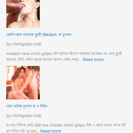
লে
হি
ন্দু
মু
স
হোটেল রুমে সবথেকে সুন্দরী Madam কে চুদলাম
লি
ম
by chotigolpo.club
স্বা
মী
madam new choti golpo মলি ম্যাডাম ছিলেন আমাদের কলেজের সব চেয়ে সুন্দরী
স্ত্রী
:
ম্যাডাম. তিনি যেদিন প্রথম কলেজে আসেন সেদিন সবার…
Read more
র
হো
ব
টে
উ
ল
ব
রু
দ
মে
লে
স
সে
ব
হেডা ভাইঙ্গা চুদলাম মা ও দিদির
ক্স
থে
ক
কে
by chotigolpo.club
রা
সু
ন্দ
মা আর দিদিকে চোদা didi ma chodar choti golpo দিদি ও মাকে চোদার বাংলা চটি
রী
:
গল্প দিদির কচি দুধ চুষে…
Read more