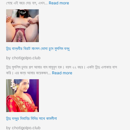
লো
হ
:
গেছে এই বছর দেড় হল, এখন…
Read more
ট
হি
সে
ন্দু
ক্স
বি
কা
ধ
হি
বা
নী
মা
h
গী
হিন্দু বান্ধবীর বিরাট মাংসল ভোদা চুদে মুসলিম বন্ধু
i
চু
n
দ
by chotigolpo.club
d
লো
u
মু
হিন্দু মুসলিম চুদার গল্প আমার নাম মামুনুল হক। বয়স ২২ বছর। একটা হিন্দু এলাকায় বাস
m
স
:
করি। এর জন্য আমার কয়েকজন…
Read more
u
লি
হি
s
ম
ন্দু
l
ক
বা
i
চি
ন্ধ
m
ছে
বী
s
লে
র
e
বি
হিন্দু বন্ধুর বিবাহির দিদির সাথে কামলীলা
x
রা
s
ট
by chotigolpo.club
t