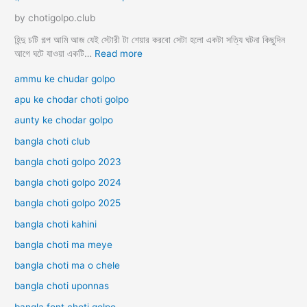
রি
by chotigolpo.club
বা
রি
হিন্দু চটি গল্প আমি আজ যেই স্টোরী টা শেয়ার করবো সেটা হলো একটা সত্যি ঘটনা কিছুদিন
ক
:
আগে ঘটে যাওয়া একটি…
Read more
চু
হি
ammu ke chudar golpo
দা
ন্দু
চু
চ
apu ke chodar choti golpo
দি
টি
aunty ke chodar golpo
র
গ
চ
ল্প
bangla choti club
টি
H
গ
bangla choti golpo 2023
i
ল্প
n
bangla choti golpo 2024
d
bangla choti golpo 2025
u
C
bangla choti kahini
h
o
bangla choti ma meye
t
bangla choti ma o chele
i
G
bangla choti uponnas
o
bangla font choti golpo