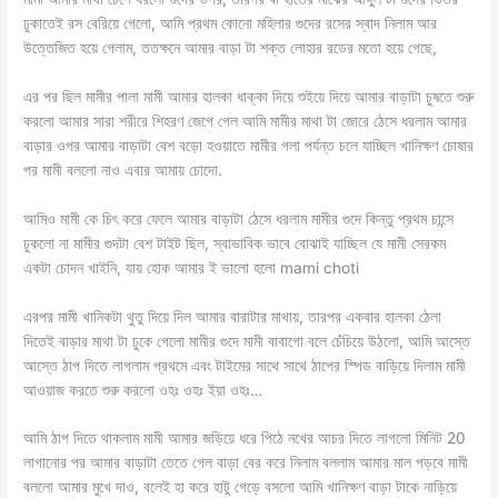
ঢুকাতেই রস বেরিয়ে গেলো, আমি প্রথম কোনো মহিলার গুদের রসের স্বাদ নিলাম আর
উত্তেজিত হয়ে গেলাম, ততক্ষনে আমার বাড়া টা শক্ত লোহার রডের মতো হয়ে গেছে,
এর পর ছিল মামীর পালা মামী আমার হালকা ধাক্কা দিয়ে শুইয়ে দিয়ে আমার বাড়াটা চুষতে শুরু
করলো আমার সারা শরীরে শিহরণ জেগে গেল আমি মামীর মাথা টা জোরে ঠেসে ধরলাম আমার
বাড়ার ওপর আমার বাড়াটা বেশ বড়ো হওয়াতে মামীর গলা পর্যন্ত চলে যাচ্ছিল খানিক্ষণ চোষার
পর মামী বললো নাও এবার আমায় চোদো.
আমিও মামী কে চিৎ করে ফেলে আমার বাড়াটা ঠেসে ধরলাম মামীর গুদে কিন্তু প্রথম চান্সে
ঢুকলো না মামীর গুদটা বেশ টাইট ছিল, স্বাভাবিক ভাবে বোঝাই যাচ্ছিল যে মামী সেরকম
একটা চোদন খাইনি, যায় হোক আমার ই ভালো হলো mami choti
এরপর মামী খানিকটা থুতু দিয়ে দিল আমার বারাটার মাথায়, তারপর একবার হালকা ঠেলা
দিতেই বাড়ার মাথা টা ঢুকে গেলো মামীর গুদে মামী বাবাগো বলে চেঁচিয়ে উঠলো, আমি আস্তে
আস্তে ঠাপ দিতে লাগলাম প্রথমে এবং টাইমের সাথে সাথে ঠাপের স্পিড বাড়িয়ে দিলাম মামী
আওয়াজ করতে শুরু করলো ওহঃ ওহঃ ইয়া ওহঃ…
আমি ঠাপ দিতে থাকলাম মামী আমার জড়িয়ে ধরে পিঠে নখের আচর দিতে লাগলো মিনিট 20
লাগানোর পর আমার বাড়াটা তেতে গেল বাড়া বের করে নিলাম বললাম আমার মাল পড়বে মামী
বললো আমার মুখে দাও, বলেই হা করে হাটু গেড়ে বসলো আমি খানিক্ষণ বাড়া টাকে নাড়িয়ে