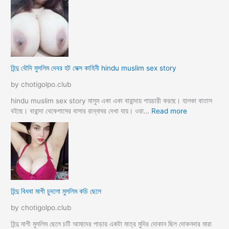
য়া
ন্দু
m
ম
a
হি
y
লা
e
কে
r
মু
হিন্দু বৌদি মুসলিম দেবর হট সেক্স কাহিনী hindu muslim sex story
p
স
o
লি
by chotigolpo.club
r
ম
o
লো
hindu muslim sex story মাসুম একা একা বারান্দায় পায়চারী করছে। হালকা বাতাস
k
কে
:
বইছে। বারান্দা থেকেপাসের বাসার রান্নাঘর দেখা যায়। ওরা…
Read more
i
রা
হি
a
গু
ন্দু
দ
বৌ
পো
দি
দে
মু
জো
স
র
লি
হিন্দু বিধবা মাগী চুদলো মুসলিম কচি ছেলে
ক
ম
রে
দে
by chotigolpo.club
চু
ব
দ
র
হিন্দু মাগী মুসলিম ছেলে চটি আমাদের পাড়ায় একটা মাত্র মুদির দোকান ছিল দোকনদার মারা