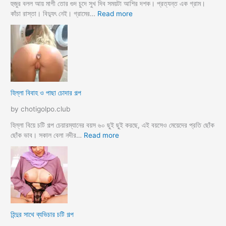
লো
হুজুর বলল আয় মাগী তোর গুদ চুদে সুখ দিব সময়টা আশির দশক। প্রত্যন্ত এক গ্রাম।
ছা
:
কাঁচা রাস্তা। বিদ্যুৎ নেই। গ্রামের…
Read more
ত্রী
হু
কে
জু
j
র
o
ব
r
ল
k
ল
o
আ
হিল্লা বিবাহ ও পাছা চোদার গল্প
r
য়
e
মা
by chotigolpo.club
c
গী
h
তো
হিল্লা বিয়ে চটি গল্প চেয়ারম্যানের বয়স ৬০ ছুই ছুই করছে, এই বয়সেও মেয়েদের প্রতি ছোঁক
o
র
:
ছোঁক ভাব। সকাল বেলা নদীর…
Read more
d
গু
হি
a
দ
ল্লা
চু
বি
দে
বা
সু
হ
খ
ও
দি
পা
হিন্দুর সাথে ব্যভিচার চটি গল্প
ব
ছা
চো