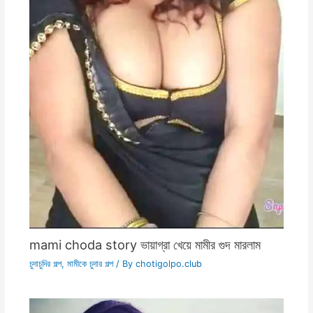
mami choda story ভায়াগ্রা খেয়ে মামীর গুদ মারলাম
চুদাচুদির গল্প
,
মামীকে চুদার গল্প
/ By
chotigolpo.club