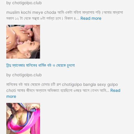
by chotigolpo.club
দা
র
muslim kochi meye choda আমি একটা মহিলা মাদ্রাসায় পড়ি।আমার মাদ্রাসা
গ
:
সকাল ১২ টা থেকে সন্ধ্যা ৮টা পর্যন্ত চলে। বিকাল ৪…
Read more
ল্প
হি
ন্দু
র
সা
থে
ব্য
ভি
হিন্দু ম্যানেজার মালিকের ধার্মিক বউ ও মেয়েকে চুদলো
চা
র
by chotigolpo.club
চ
টি
মালিকের বউ আর মেয়েকে চোদার চটি গল্প chotigolpo bangla sexy golpo
গ
choti আমার জীবনে অন্যতম অভিজ্ঞতা হয়েছিলো ৬বছর আগে।তখন আমি…
Read
ল্প
:
more
হি
ন্দু
ম্যা
নে
জা
র