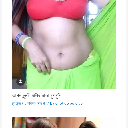
আপন সুন্দরী মামীর সাথে চুদাচুদি
চুদাচুদির গল্প
,
মামীকে চুদার গল্প
/ By
chotigolpo.club