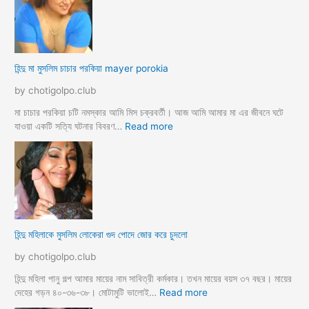
মা
দ
গী
লো
র
মু
গু
স
দ
হিন্দু মা মুসলিম চাচার পরকিয়া mayer porokia
লি
চু
ম
দা
by chotigolpo.club
ভা
র
তা
নে
মা চাচার পরকিয়া চটি নমস্কার আমি মিস চক্রবর্তী। আজ আমি আমার মা এর জীবনে ঘটে
র
শা
:
যাওয়া একটি সত্যি ঘটনার বিবরণ…
Read more
হি
ন্দু
মা
মু
স
লি
ম
হিন্দু মহিলাকে মুসলিম লোকেরা গুদ পোদে জোর করে চুদলো
চা
চা
by chotigolpo.club
র
প
হিন্দু মহিলা পানু গল্প আমার মায়ের নাম সাবিত্রী কর্মকার। তখন মায়ের বয়স ৩৭ বছর। মায়ের
র
:
দেহের গড়ন ৪০-৩৬-৩৮। মোটামুটি ভালোই…
Read more
কি
হি