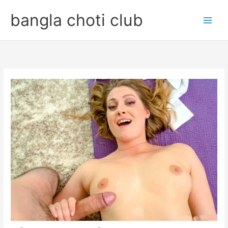
Skip
bangla choti club
to
content