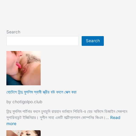
Search
Search
হোটেলে হিন্দু মুসলিম স্বামী স্ত্রীর বউ বদলে সেক্স করা
by chotigolpo.club
হিন্দু মুসলিম পার্টনার বদলে চুদাচুদি রায়হান বর্তমানে পিডিবি-র হেড অফিসে ডিজাইন সেকশনে
সুপারিনডেন্ট ইজ্ঞিনিয়ার। সুশীল সাহা একটি মাল্টিন্যশনাল কোম্পনির জিএম।…
Read
:
more
হো
টে