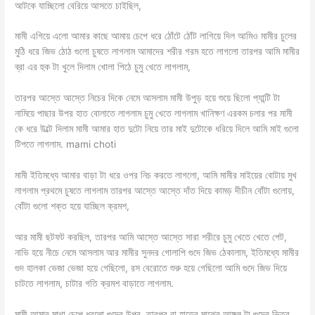
আটকে যাচ্ছিলো বেরিয়ে আসতে চাইছিল,
মামী এগিয়ে এলো আমার কাছে আমায় চেপে ধরে ঠোঁটে ঠোঁট লাগিয়ে দিল আমিও মামীর চুলের
মুঠি ধরে জিভ ঠোঠ গুলো চুষতে লাগলাম আমাদের শরীর গরম হতে লাগলো তারপর আমি মামীর
ব্রা এর হুক টা খুলে দিলাম খোলা পিঠে চুমু খেতে লাগলাম,
তারপর আস্তে আস্তে নিচের দিকে নেমে আসলাম মামী উপুড় হয়ে শুয়ে ছিলো প্যান্টি টা
নামিয়ে পাছার উপর হাত বোলাতে লাগলাম চুমু খেতে লাগলাম খানিক্ষণ এরকম চলার পর মামী
কে ধরে উল্টে দিলাম মামী আমার হাত দুটো নিয়ে তার মাই দুটোকে ধরিয়ে দিলে আমি মাই গুলো
টিপতে লাগলাম. mami choti
মামী ইতিমধ্যে আমার বাড়া টা ধরে ওপর নিচ করতে লাগলো, আমি মামীর মাইয়ের বোটায় মুখ
লাগলাম প্রথমে চুষতে লাগলাম তারপর আস্তে আস্তে দাঁত দিয়ে কামড় দীচীন বোঁটা গুলোয়,
বোঁটা গুলো শক্ত হয়ে যাচ্ছিল ক্রমশ,
আর মামী ছটফট করছিল, তারপর আমি আস্তে আস্তে সারা শরীরে চুমু খেতে খেতে পেট,
নাভি হয়ে নীচে নেমে আসলাম আর মামীর সুনদর গোলাপি গুদে জিভ ঠেকালাম, ইতিমধ্যে মামীর
গুদ হালকা ভেজা ভেজা হয়ে গেছিলো, রস বেরোতে শুরু হয়ে গেছিলো আমি গুদে জিভ দিয়ে
চাটতে লাগলাম, চাটার গতি ক্রমশ বাড়াতে লাগলাম.
মামী আমার মাথা চেপে ধরলো গুদের উপর, তারপর বা হাতের মাঝের আঙ্গুল টা গুদের ভিতর