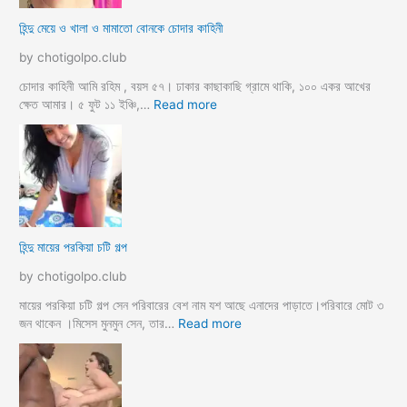
মা
হিন্দু মেয়ে ও খালা ও মামাতো বোনকে চোদার কাহিনী
লি
কে
by chotigolpo.club
র
ধা
চোদার কাহিনী আমি রহিম , বয়স ৫৭। ঢাকার কাছাকাছি গ্রামে থাকি, ১০০ একর আখের
র্মি
:
ক্ষেত আমার। ৫ ফুট ১১ ইঞ্চি,…
Read more
ক
হি
ব
ন্দু
উ
মে
ও
য়ে
মে
ও
য়ে
খা
কে
লা
হিন্দু মায়ের পরকিয়া চটি গল্প
চু
ও
দ
মা
by chotigolpo.club
লো
মা
তো
মায়ের পরকিয়া চটি গল্প সেন পরিবারের বেশ নাম যশ আছে এনাদের পাড়াতে।পরিবারে মোট ৩
বো
:
জন থাকেন ।মিসেস মুনমুন সেন, তার…
Read more
ন
হি
কে
ন্দু
চো
মা
দা
য়ে