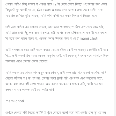
গেলাম, মামীও কিছু বললো না এরপর রাত 12 টা বেজে গেলো কিন্তু ওই ঘটনার কথা ভেবে
কিছুতেই ঘুম আসছিলো না, হঠাৎ দরজায় আওয়াজ হলো দরজার ওপর থেকে মামীর গলার
আওয়াজ রোহিত সুইড পড়েছ, আমি কাঁপা কাঁপা সরে জবাব দিলাম না ভিতরে এসো।
মামী এসে খাটের এক কোনায় বসলো, আর বলল যে হয়েছে তা নিয়ে এত ভেবে লাভ নেই,
আমি তাও মাথা নিচু করে বসে থাকলাম, মামী আমার কাছে এগিয়ে এলো হাত টা ধরে বললো
কি হলো কথা কানে যাচ্ছে না, কোনো কথার উত্তর দিচ্ছ না যে ? mami choti
আমি বললাম না মানে আমি আগে কখনো কোনো মহিলা কে উলঙ্গ অবস্থায় দেখিনি তাই আর
কি… মামী বললো ঠিক আছে কোনো অসুবিধা নেই, যাই হোক তুমি এবার বলো আমাকে উলঙ্গ
অবস্থায় দেখে তোমার কেমন লেগেছে,
আমি অবাক হয়ে গেলাম আবার চুপ করে গেলাম, মামী বলল তার মানে ভালো লাগেনি, আমি
চেঁচিয়ে উঠলাম না ! না! তা নয়, তোমার মতো সুন্দরী নারী কে উলঙ্গ দেখা স্বপ্নের মতো,
আমার কথা শুনে মামী হেসে ফেলল, আর বললো আরেকবার দেখবে নাকি, আমি মনে মনে
বললাম হা এর অপেক্ষা তেই তো আমি আছি.
mami choti
দেখতে দেখতে মামী নিজের নাইটি টা খুলে ফেললো বড়ো বড়ো মাই গুলোর যেন ব্রা তে দম