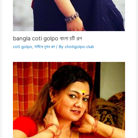
bangla coti golpo বাংলা চটি গল্প
coti golpo
,
মামীকে চুদার গল্প
/ By
chotigolpo.club