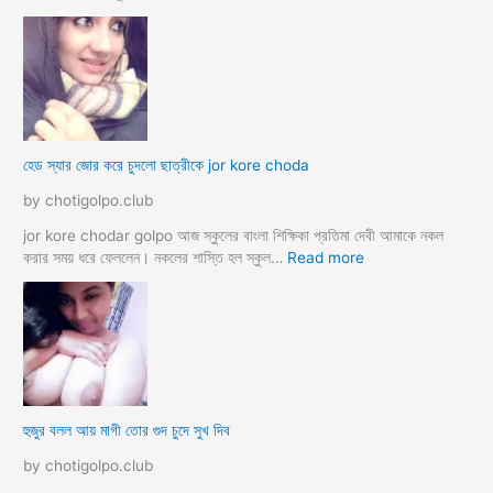
M
হে
a
ডা
d
ভা
a
ই
m
ঙ্গা
কে
চু
চু
দ
হেড স্যার জোর করে চুদলো ছাত্রীকে jor kore choda
দ
লা
লা
ম
by chotigolpo.club
ম
মা
ও
jor kore chodar golpo আজ স্কুলের বাংলা শিক্ষিকা প্রতিমা দেবী আমাকে নকল
দি
:
করার সময় ধরে ফেললেন। নকলের শাস্তি হল স্কুল…
Read more
দি
হে
র
ড
স্যা
র
জো
র
ক
হুজুর বলল আয় মাগী তোর গুদ চুদে সুখ দিব
রে
চু
by chotigolpo.club
দ