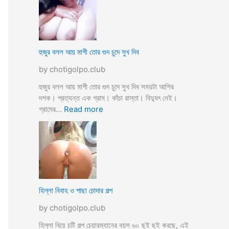
স্যা
র
জো
র
ক
হুজুর বলল আয় মাগী তোর গুদ চুদে সুখ দিব
রে
by chotigolpo.club
চু
দ
হুজুর বলল আয় মাগী তোর গুদ চুদে সুখ দিব সময়টা আশির
লো
দশক। প্রত্যন্ত এক গ্রাম। কাঁচা রাস্তা। বিদ্যুৎ নেই।
ছা
:
গ্রামের…
Read more
ত্রী
হু
কে
জু
j
র
o
ব
r
ল
k
ল
o
আ
হিল্লা বিবাহ ও পাছা চোদার গল্প
r
য়
e
by chotigolpo.club
মা
c
গী
হিল্লা বিয়ে চটি গল্প চেয়ারম্যানের বয়স ৬০ ছুই ছুই করছে, এই
h