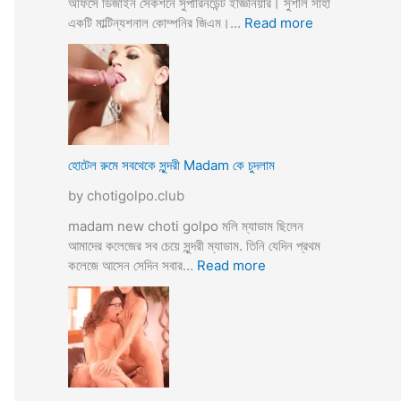
অফিসে ডিজাইন সেকশনে সুপারিনডেন্ট ইজ্ঞিনিয়ার। সুশীল সাহা
:
একটি মাল্টিন্যশনাল কোম্পনির জিএম।…
Read more
হো
টে
লে
হি
ন্দু
মু
স
হোটেল রুমে সবথেকে সুন্দরী Madam কে চুদলাম
লি
by chotigolpo.club
ম
স্বা
madam new choti golpo মলি ম্যাডাম ছিলেন
মী
আমাদের কলেজের সব চেয়ে সুন্দরী ম্যাডাম. তিনি যেদিন প্রথম
স্ত্রী
:
কলেজে আসেন সেদিন সবার…
Read more
র
হো
ব
টে
উ
ল
ব
রু
দ
মে
লে
স
সে