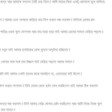
র জন্য আর আমাকে বললেন তৈরী হয়ে নিতে I আমি মায়ের দিকে একটু ঝোলানো মুখে তাকিয়ে
াস I আমরা একে অপরকে জড়িয়ে ধরে কিস করতে শুরু করলাম I মাসিকে চোদার গল্প
শাড়ির ওরনা খুলে ফেললাম আর তার বড়ো বড়ো মাই আমার চোখের সামনে বেরিয়ে পড়লো I
ি নতুন তাই আমার ব্লাউজের হোক খুলতে অসুবিধা হচ্ছিলো I
খোলার সঙ্গে সঙ্গে তার উজ্জল মাই বেরিয়ে পড়লো আমার সামনে I
 গোটা মাই আমার একটা হাতের মাঝে আসছিল না, এতোবড়ো মাই ছিলো I
 করতে লাগলাম I তিনি ভেতর থেকে দুর্বল বোধ করছিলেন তাই আমরা ঠিক করলাম
লতে শুরু করলাম I তিনি আমার গেঞ্জি খোলার চেষ্টা করছিলেন আর আমি নিজে নিজে খুলে
ম তার সামনে I