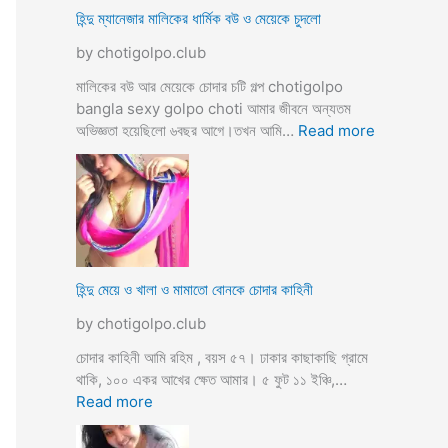
ভি
হিন্দু ম্যানেজার মালিকের ধার্মিক বউ ও মেয়েকে চুদলো
চা
by chotigolpo.club
র
চ
মালিকের বউ আর মেয়েকে চোদার চটি গল্প chotigolpo
টি
bangla sexy golpo choti আমার জীবনে অন্যতম
গ
:
অভিজ্ঞতা হয়েছিলো ৬বছর আগে।তখন আমি…
Read more
ল্প
হি
ন্দু
ম্যা
নে
জা
র
মা
হিন্দু মেয়ে ও খালা ও মামাতো বোনকে চোদার কাহিনী
লি
by chotigolpo.club
কে
র
চোদার কাহিনী আমি রহিম , বয়স ৫৭। ঢাকার কাছাকাছি গ্রামে
ধা
থাকি, ১০০ একর আখের ক্ষেত আমার। ৫ ফুট ১১ ইঞ্চি,…
র্মি
:
Read more
ক
হি
ব
ন্দু