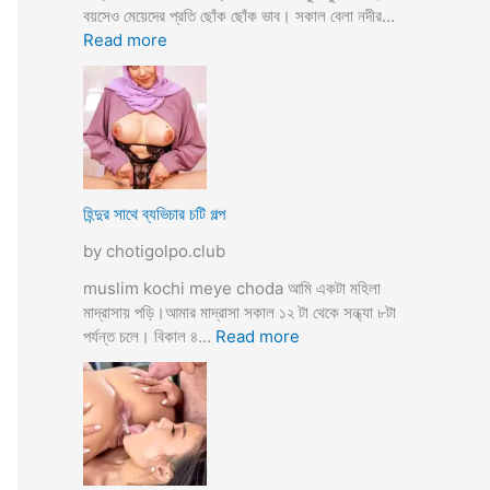
তো
বয়সেও মেয়েদের প্রতি ছোঁক ছোঁক ভাব। সকাল বেলা নদীর…
o
র
:
Read more
d
গু
হি
a
দ
ল্লা
চু
বি
দে
বা
সু
হ
খ
ও
দি
পা
হিন্দুর সাথে ব্যভিচার চটি গল্প
ব
ছা
by chotigolpo.club
চো
দা
muslim kochi meye choda আমি একটা মহিলা
র
মাদ্রাসায় পড়ি।আমার মাদ্রাসা সকাল ১২ টা থেকে সন্ধ্যা ৮টা
গ
:
পর্যন্ত চলে। বিকাল ৪…
Read more
ল্প
হি
ন্দু
র
সা
থে
ব্য