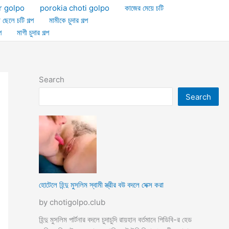
r golpo
porokia choti golpo
কাজের মেয়ে চটি
া ছেলে চটি গল্প
মামীকে চুদার গল্প
প
মাগী চুদার গল্প
Search
Search
হোটেলে হিন্দু মুসলিম স্বামী স্ত্রীর বউ বদলে সেক্স করা
by chotigolpo.club
হিন্দু মুসলিম পার্টনার বদলে চুদাচুদি রায়হান বর্তমানে পিডিবি-র হেড