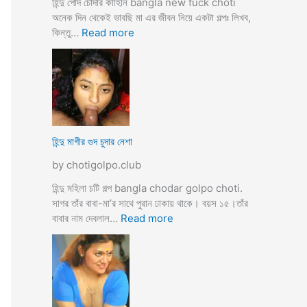
হিন্দু পোদ চোদার কাহিনি bangla new fuck choti
টি
অনেক দিন থেকেই ভাবছি মা এর জীবন নিয়ে একটা গল্পঃ লিখব,
গ
:
কিন্তু…
Read more
ল্প
হি
ন্দু
মা
গী
র
ল
দ
হিন্দু মাগীর গুদ চুদার নেশা
ল
by chotigolpo.club
দে
ভা
হিন্দু মহিলা চটি গল্প bangla chodar golpo choti.
র্জি
সাগর তাঁর বাবা-মা’র সাথে পুরান ঢাকায় থাকে। বয়স ১৫।তাঁর
ন
:
বাবার নাম দেবলাল…
Read more
পো
হি
দ
ন্দু
চু
মা
দ
গী
লো
র
মু