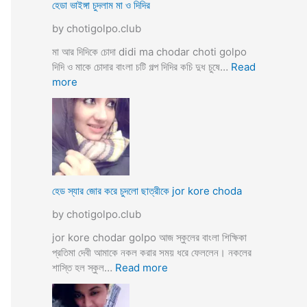
ব
হেডা ভাইঙ্গা চুদলাম মা ও দিদির
ক্স
থে
ক
by chotigolpo.club
কে
রা
সু
মা আর দিদিকে চোদা didi ma chodar choti golpo
ন্দ
দিদি ও মাকে চোদার বাংলা চটি গল্প দিদির কচি দুধ চুষে…
Read
রী
:
more
M
হে
a
ডা
d
ভা
a
ই
m
ঙ্গা
কে
চু
চু
দ
হেড স্যার জোর করে চুদলো ছাত্রীকে jor kore choda
দ
লা
লা
by chotigolpo.club
ম
ম
মা
jor kore chodar golpo আজ স্কুলের বাংলা শিক্ষিকা
ও
প্রতিমা দেবী আমাকে নকল করার সময় ধরে ফেললেন। নকলের
দি
:
শাস্তি হল স্কুল…
Read more
দি
হে
র
ড