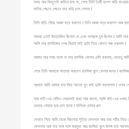
সময় আর কিছুতেই কাটতে চায় না, শেষে তিনি তৈরী হলেন বাড়ি যাওয়া
মাসির পেছনে পেছনে তার বাড়ি চলে গেলাম I
তিনি বাড়ি পৌছে দরজা বন্ধ করলেন I তিনি দরজা বন্ধ করলেন আর ব্য
আমরা এতই উত্তেজিত ছিলাম যে একে অপরকে চুষ ছিলাম I আমি তার 
আমি তার ব্লাউজের ওপর দিয়েই মাই দুটো নিয়ে খেলতে শুরু করলাম I
আমার আর সয্য হলো না তার ব্লাউজ খোলার চেষ্টা করলাম, যেহেতু আম
শেষে তিনি আমাকে সাহায্য করলেন ব্লাউজ খুলে ফেলার জন্য I ব্লাউজ 
প্রথমে আমি আমার হাত দিয়ে অনেক খুন মাই দুটো কচলালাম I ওনার
আর মাই-এর বোটাও সেরকমই বড়ো আর কালো, আমি মাই-এর ওপরে কিস
ভেতরে শোয়ার ঘরে চলে যাবো I মাসিকে চোদার গল্প
সেখানে গিয়ে আমি তাকে বিছানায় সুইয়ে ফেললাম আর তার শরীর নিয়ে খে
ফেললাম আর তার সঙ্গে সঙ্গে বারমুডা আর জাঙ্গিয়া খুলে উলঙ্গ হয়ে পরলা