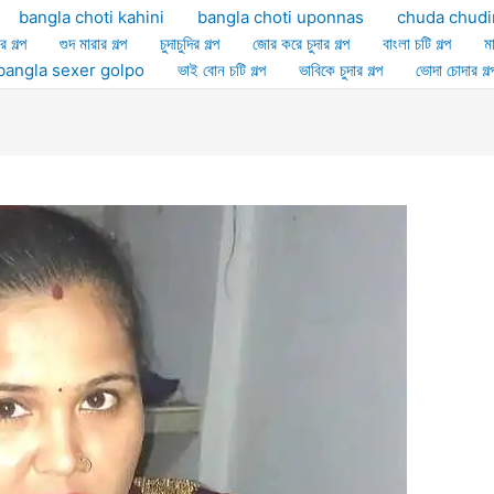
bangla choti kahini
bangla choti uponnas
chuda chudi
র গল্প
গুদ মারার গল্প
চুদাচুদির গল্প
জোর করে চুদার গল্প
বাংলা চটি গল্প
ম
ল্প bangla sexer golpo
ভাই বোন চটি গল্প
ভাবিকে চুদার গল্প
ভোদা চোদার গল্