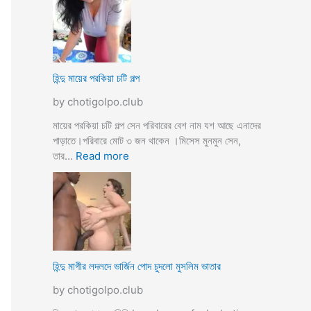
উ
মে
ও
য়ে
মে
ও
য়ে
খা
কে
লা
হিন্দু মায়ের পরকিয়া চটি গল্প
চু
ও
দ
by chotigolpo.club
মা
লো
মা
মায়ের পরকিয়া চটি গল্প সেন পরিবারের বেশ নাম যশ আছে এনাদের
তো
পাড়াতে।পরিবারে মোট ৩ জন থাকেন ।মিসেস মুনমুন সেন,
বো
:
তার…
Read more
ন
হি
কে
ন্দু
চো
মা
দা
য়ে
র
র
কা
প
হি
র
হিন্দু মাগীর লদলদে ভার্জিন পোদ চুদলো মুসলিম ভাতার
নী
কি
by chotigolpo.club
য়া
চ