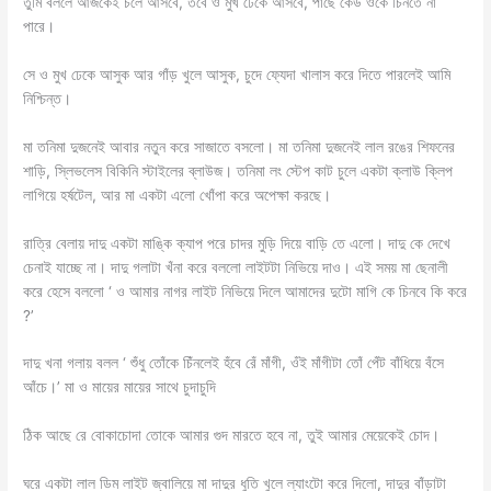
তুমি বললে আজকেই চলে আসবে, তবে ও মুখ ঢেকে আসবে, পাছে কেউ ওকে চিনতে না
পারে।
সে ও মুখ ঢেকে আসুক আর গাঁড় খুলে আসুক, চুদে ফ্যেদা খালাস করে দিতে পারলেই আমি
নিশ্চিন্ত।
মা তনিমা দুজনেই আবার নতুন করে সাজাতে বসলো। মা তনিমা দুজনেই লাল রঙের শিফনের
শাড়ি, স্লিভলেস বিকিনি স্টাইলের ব্লাউজ। তনিমা লং স্টেপ কাট চুলে একটা ক্লাউ ক্লিপ
লাগিয়ে হর্ষটেল, আর মা একটা এলো খোঁপা করে অপেক্ষা করছে।
রাত্রি বেলায় দাদু একটা মাঙ্কি ক্যাপ পরে চাদর মুড়ি দিয়ে বাড়ি তে এলো। দাদু কে দেখে
চেনাই যাচ্ছে না। দাদু গলাটা খঁনা করে বললো লাইটটা নিভিয়ে দাও। এই সময় মা ছেনালী
করে হেসে বললো ‘ ও আমার নাগর লাইট নিভিয়ে দিলে আমাদের দুটো মাগি কে চিনবে কি করে
?’
দাদু খনা গলায় বলল ‘ শুঁধু তোঁকে চিঁনলেই হঁবে রেঁ মাঁগী, ওঁই মাঁগীটা তোঁ পেঁট বাঁধিয়ে বঁসে
আঁচে।’ মা ও মায়ের মায়ের সাথে চুদাচুদি
ঠিক আছে রে বোকাচোদা তোকে আমার গুদ মারতে হবে না, তুই আমার মেয়েকেই চোদ।
ঘরে একটা লাল ডিম লাইট জ্বালিয়ে মা দাদুর ধুতি খুলে ল্যাংটো করে দিলো, দাদুর বাঁড়াটা