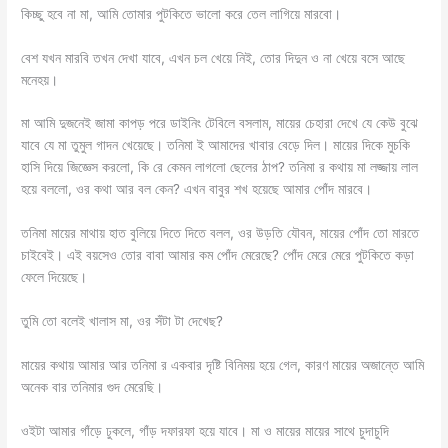
কিচ্ছু হবে না মা, আমি তোমার পুটকিতে ভালো করে তেল লাগিয়ে মারবো।
বেশ যখন মারবি তখন দেখা যাবে, এখন চল‌ খেয়ে নিই, তোর দিদুন ও না খেয়ে বসে আছে
মনেহয়।
মা আমি দুজনেই জামা কাপড় পরে ডাইনিং টেবিলে বসলাম, মায়ের চেহারা দেখে যে কেউ বুঝে
যাবে যে মা তুমুল গাদন খেয়েছে। তনিমা ই আমাদের খাবার বেড়ে দিল। মায়ের দিকে মুচকি
হাসি দিয়ে জিজ্ঞেস করলো, কি রে কেমন লাগলো ছেলের ঠাপ? তনিমা র কথায় মা লজ্জায় লাল
হয়ে বললো, ওর কথা আর বল কেন? এখন বাবুর শখ হয়েছে আমার পোঁদ মারবে।
তনিমা মায়ের মাথায় হাত বুলিয়ে দিতে দিতে বলল, ওর উড়তি যৌবন, মায়ের পোঁদ তো মারতে
চাইবেই। এই বয়সেও তোর বাবা আমার কম পোঁদ মেরেছে? পোঁদ মেরে মেরে পুটকিতে কড়া
ফেলে দিয়েছে।
তুমি তো বলেই খালাস মা, ওর সঁটা টা দেখেছ?
মায়ের কথায় আমার আর তনিমা র একবার দৃষ্টি বিনিময় হয়ে গেল, কারণ মায়ের অজান্তে আমি
অনেক বার তনিমার গুদ মেরেছি।
ওইটা আমার গাঁড়ে ঢুকলে, গাঁড় দফারফা হয়ে যাবে। মা ও মায়ের মায়ের সাথে চুদাচুদি