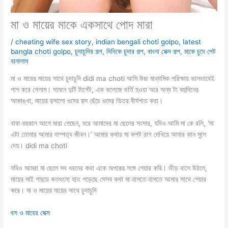
মা ও মায়ের মাকে একসাথে পোদ মারা
/
cheating wife sex story
,
indian bengali choti golpo
,
latest
bangla choti golpo
,
চুদাচুদির গল্প
,
দিদিকে চুদার গল্প
,
বাংলা সেক্স গল্প
,
মাকে চুদে পেট
বানালাম
মা ও মায়ের মায়ের সাথে চুদাচুদি didi ma choti আমি উচ্চ মাধ্যমিক পরিক্ষায় ভালভাবেই
পাশ করে গেলাম। সামনে দুটি টার্গেট, এক কলেজে ভর্তি হওয়া আর অন্য টা বহুদিনের
আকাঙ্খা, মায়ের রসালো গুদের রস ছেঁচে গুদের ভিতর বীর্যপাত করা।
বাবা বহুকাল আগে মারা গেছেন, ঘরে আমাদের মা ছেলের সংসার, যদিও আমি মা কে বলি, ‘মা
এটা তোমার আমার দাম্পত্য জীবন।’ আমার কথায় মা কপট রাগ দেখিয়ে আমার কান‌ মুলে
দেয়। didi ma choti
যদিও আমরা মা ছেলে সব ধরনের কথা একে অপরের সঙ্গে শেয়ার করি। ভীড় বাসে উঠলে,
মায়ের মাই পাছায় কতগুলো হাত পড়েছে সেসব কথা মা হাসতে হাসতে আমার সাথে শেয়ার
করে। মা ও মায়ের মায়ের সাথে চুদাচুদি
বস ও মায়ের সেক্স