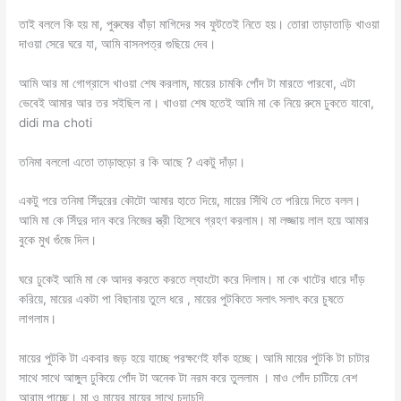
তাই বললে কি হয় মা, পুরুষের বাঁড়া মাগিদের সব ফুটতেই নিতে হয়। তোরা তাড়াতাড়ি খাওয়া
দাওয়া সেরে ঘরে যা, আমি বাসনপত্র গুছিয়ে দেব।
আমি আর মা গোগ্রাসে খাওয়া শেষ করলাম, মায়ের চামকি পোঁদ টা মারতে পারবো, এটা
ভেবেই আমার আর তর সইছিল না। খাওয়া শেষ হতেই আমি মা কে নিয়ে রুমে ঢুকতে যাবো,
didi ma choti
তনিমা বললো এতো তাড়াহুড়ো র কি আছে ? একটু দাঁড়া।
একটু পরে তনিমা সিঁদুরের কৌটো আমার হাতে দিয়ে, মায়ের সিঁথি তে পরিয়ে দিতে বলল।
আমি মা কে সিঁদুর দান করে নিজের স্ত্রী হিসেবে গ্রহণ করলাম। মা লজ্জায় লাল হয়ে আমার
বুকে মুখ গুঁজে দিল।
ঘরে ঢুকেই আমি মা কে আদর করতে করতে ল্যাংটো করে দিলাম। মা কে খাটের ধারে দাঁড়
করিয়ে, মায়ের একটা পা বিছানায় তুলে ধরে , মায়ের পুটকিতে সলাৎ সলাৎ করে চুষতে
লাগলাম।
মায়ের পুটকি টা একবার জড় হয়ে যাচ্ছে পরক্ষণেই ফাঁক হচ্ছে। আমি মায়ের পুটকি টা চাটার
সাথে সাথে আঙ্গুল ঢুকিয়ে পোঁদ টা অনেক টা নরম করে তুললাম । মাও পোঁদ চাটিয়ে বেশ
আরাম পাচ্ছে। মা ও মায়ের মায়ের সাথে চুদাচুদি