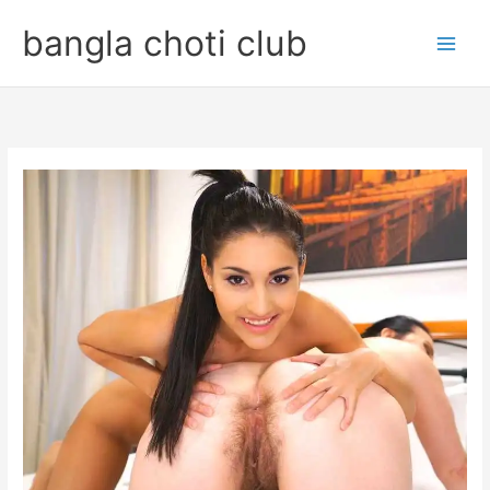
Skip
bangla choti club
to
content