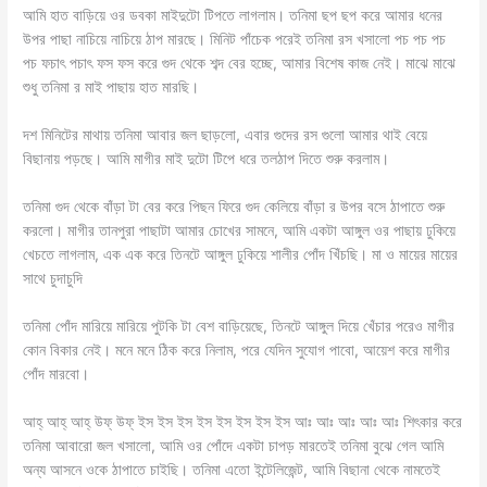
আমি হাত বাড়িয়ে ওর ডবকা মাইদুটো টিপতে লাগলাম। তনিমা ছপ ছপ করে আমার ধনের
উপর পাছা নাচিয়ে নাচিয়ে ঠাপ মারছে। মিনিট পাঁচেক পরেই তনিমা রস খসালো পচ পচ পচ
পচ ফচাৎ পচাৎ ফস ফস করে গুদ থেকে শব্দ বের হচ্ছে, আমার বিশেষ কাজ নেই। মাঝে মাঝে
শুধু তনিমা র মাই পাছায় হাত মারছি।
দশ মিনিটের মাথায় তনিমা আবার জল‌ ছাড়লো, এবার গুদের রস গুলো আমার থাই বেয়ে
বিছানায় পড়ছে। আমি মাগীর মাই দুটো টিপে ধরে তলঠাপ দিতে শুরু করলাম।
তনিমা গুদ থেকে বাঁড়া টা বের করে পিছন ফিরে গুদ কেলিয়ে বাঁড়া র উপর বসে ঠাপাতে শুরু
করলো। মাগীর তানপুরা পাছাটা আমার চোখের সামনে, আমি একটা আঙ্গুল ওর পাছায় ঢুকিয়ে
খেচতে লাগলাম, এক এক করে তিনটে আঙ্গুল ঢুকিয়ে শালীর পোঁদ খিঁচছি। মা ও মায়ের মায়ের
সাথে চুদাচুদি
তনিমা পোঁদ মারিয়ে মারিয়ে পুটকি টা বেশ বাড়িয়েছে, তিনটে আঙ্গুল দিয়ে খেঁচার পরেও মাগীর
কোন বিকার নেই। মনে মনে ঠিক করে নিলাম, পরে যেদিন সুযোগ পাবো, আয়েশ করে মাগীর
পোঁদ মারবো।
আহ্ আহ্ আহ্ উফ্ উফ্ ইস ইস ইস ইস ইস ইস ইস ইস আঃ আঃ আঃ আঃ আঃ শিৎকার করে
তনিমা আবারো জল খসালো, আমি ওর পোঁদে একটা চাপড় মারতেই তনিমা বুঝে গেল আমি
অন্য আসনে ওকে ঠাপাতে চাইছি। তনিমা এতো ইন্টেলিজেন্ট, আমি বিছানা থেকে নামতেই