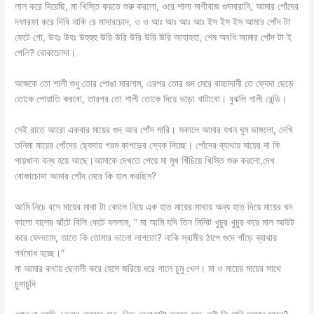
লাল করে দিয়েছি, মা খিস্তি করতে শুরু করলো, ওরে শালা মাগীবাজ গুদমারানি, আমার পোঁদের
দফারফা করে দিবি নাকি রে মাদারচোদ, ও ও আঃ আঃ আঃ আঃ ইস ইস ইস আমার পোঁদ টা
ফেটে গো, উহঃ উহঃ উহুহুহু উরি উরি উরি উরি উরি আহাহহা, শেষ অবধি আমার পোঁদ টা ই
পেলি? বোকাচোদা।
আজকে তো শালী শুধু তোর পোঙা মারলাম, এরপর তোর গুদ মেরে বাচ্চাদানী তে ফ্যেদা ছেড়ে
তোকে পোয়াতি করবো, তারপর তো শালী তোকে দিয়ে ভাড়া খাটাবো। বুঝলি শালী রেন্ডি।
সেই রাতে আরো একবার মায়ের গুদ আর পোঁদ মারি। সকালে আমার যখন ঘুম ভাঙ্গলো, দেখি
তনিমা মায়ের পোঁদের ছ্যেদায় গরম কাপড়ের স্যেক দিচ্ছে। পোঁদের ব্যাথায় মায়ের না কি
পায়খানা বন্ধ হয়ে আছে।আমাকে দেখতে পেয়ে মা মুখ খিঁচিয়ে খিস্তি শুরু করলো,দেখ
বোকাচোদা আমার পোঁদ মেরে কি হাল করছিস?
আমি নিচে বসে মায়ের মাথা টা কোলে নিয়ে এক হাত মায়ের মাথায় অন্য হাত দিয়ে মায়ের ঘন
কালো বালের ঝাঁটে বিলি কেটে বললাম, ” মা আমি যদি তিন মিনিট খুচুর খুচুর করে মাল আউট
করে ফেলতাম, তাতে কি তোমার ভালো লাগতো? নাকি স্বামীর ঠাপে গুদে গাঁড়ে ব্যাথায়
গর্ববোধ হচ্ছে।”
মা আমার কথায় ছেনালী করে হেসে জরিয়ে ধরে গালে চুমু খেল। মা ও মায়ের মায়ের সাথে
চুদাচুদি