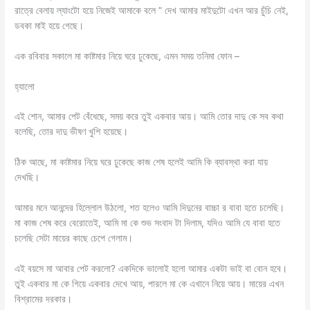
রাত্রে বেলায় ল্যাংটো হয়ে নিজেই আমাকে বলে ” দেখ আমার মাইদুটো এখন আর চুঁচি নেই,
ডবকা মাই হয়ে গেছে।
এক রবিবার সকালে মা কাষ্টমার নিয়ে ঘরে ঢুকেছে, এমন সময় তনিমা ফোন –
হ্যালো
এই শোন, আমার পেট বেঁধেছে, সময় করে তুই একবার আয়। আমি তোর দাদু কে সব কথা
বলেছি, তোর দাদু ভীষণ খুশি হয়েছে।
ঠিক আছে, মা কাষ্টমার নিয়ে ঘরে ঢুকেছে কাজ শেষ হলেই আমি কি ব্যাবস্থা করা যায়
দেখছি।
আমার মনে আনন্দের হিল্লোল উঠলো, শত হলেও আমি দিদুনের বাচ্চা র বাবা হতে চলেছি।
মা কাজ শেষ করে বেরোতেই, আমি মা কে শুভ সংবাদ টা দিলাম, যদিও আমি যে বাবা হতে
চলেছি সেটা মায়ের কাছে চেপে গেলাম।
এই বয়সে মা আবার পেট করলো? একদিকে ভালোই হলো আমার একটা ভাই বা বোন হবে।
তুই একবার মা কে গিয়ে একবার দেখে আয়, পারলে মা কে এখানে নিয়ে আয়। মায়ের এখন
বিশ্রামের দরকার।