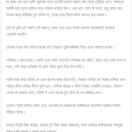
মা কাজ শেষ করে দুটো পুরুষের সাথে ছেনালী করতে করতে রুম থেকে বেরিয়ে এলো, আমাকে
স্বামী বলে ছেলে দুটোর সাথে পরিচয় করিয়ে দিল। ওরা চলে গেলে মা বলল, বাবু আজ আর
আমার জন্য কাষ্টমার বুক করিস না, আজ তোর দিদুন সাথে রাতভর গল্প করবো।
হ্যা মা তুমি এই বয়সে পেট করলে, অথচ দেখ এখন অবধি তোমার নাতজামাই আমাকে
পোয়াতি করেনি।
তোমার বয়েস কি পেরিয়ে যাচ্ছে মা? তাছাড়া তুমি কাষ্টমার নিয়ে এতো ব্যাস্ত থাকো।
তনিমার ৫ মাস চলছে। আমি এখন অতি সন্তর্পনে তনিমার গুদ মারি। যাতে করে পেটে চাপ না
পড়ে, সেই জন্য তনিমার পা দুটো কাঁধে তুলে নিয়ে ঠাপ মারি।
আমি সময় করে তনিমা কে চেক আপের জন্য নিয়ে যাই, সেখানে তনিমা কে নিজের রক্ষিতা বলে
পরিচয় দিলে তনিমা ভীষণ খুশি হয়। এদিকে মায়ের ও ভীষণ ইচ্ছে পোয়াতি হওয়ার। বিকেল
বেলায় মা সাজতে বসে, তনিমা ই এখন মায়ের চুল বেঁধে মা কে সাজিয়ে দেয়।
একদিন আমি বাইরে থেকে এসে, দেখলাম মা সেজেগুজে কাষ্টমারের অপেক্ষায় দরজার সামনে
দাঁড়িয়ে আছে।
কখনো বিনুনি ঠিক করছে, কখনো চুল ঠিক করার অছিলায়, বগল দেখিয়ে কাষ্টমারদের প্রলুব্ধ
করার চেষ্টা করছে। didi ma choti