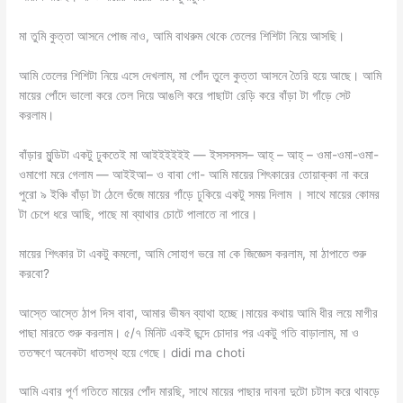
মা তুমি কুত্তা আসনে পোজ নাও, আমি বাথরুম থেকে তেলের শিশিটা নিয়ে আসছি।
আমি তেলের শিশিটা নিয়ে এসে দেখলাম, মা পোঁদ তুলে কুত্তা আসনে তৈরি হয়ে আছে। আমি
মায়ের পোঁদে ভালো করে তেল দিয়ে আঙলি করে পাছাটা রেড়ি করে বাঁড়া টা গাঁড়ে সেট
করলাম।
বাঁড়ার মুন্ডিটা একটু ঢুকতেই মা আইইইইইই — ইসসসসস– আহ্ – আহ্ – ওমা-ওমা-ওমা-
ওমাগো মরে গেলাম — আইইআ– ও বাবা গো- আমি মায়ের শিৎকারের তোয়াক্কা না করে
পুরো ৯ ইঞ্চি বাঁড়া টা ঠেলে গুঁজে মায়ের গাঁড়ে ঢুকিয়ে একটু সময় দিলাম । সাথে মায়ের কোমর
টা চেপে ধরে আছি, পাছে মা ব্যাথার চোটে পালাতে না পারে।
মায়ের শিৎকার টা একটু কমলো, আমি সোহাগ ভরে মা কে জিজ্ঞেস করলাম, মা ঠাপাতে শুরু
করবো?
আস্তে আস্তে ঠাপ দিস বাবা, আমার ভীষন ব্যাথা হচ্ছে।মায়ের কথায় আমি ধীর লয়ে মাগীর
পাছা মারতে শুরু করলাম। ৫/৭ মিনিট একই ছন্দে চোদার পর একটু গতি বাড়ালাম, মা ও
ততক্ষণে অনেকটা ধাতস্থ হয়ে গেছে। didi ma choti
আমি এবার পূর্ণ গতিতে মায়ের পোঁদ মারছি, সাথে মায়ের পাছার দাবনা দুটো চটাস করে থাবড়ে