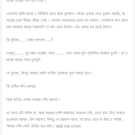
মায়ের চেহারা লাল হয়ে গেছে।
এভাবেই আমি আরো ৫ মিনিটের মতো মাকে চুদলাম। মায়ের চেহারা দেখে বুঝতে পারছি, মা
সহ্যের চরম সীমায় পৌছে গেছে। বোধহয় আরেকবার গুদের রস খসাবে। ধোনটাকে গুদে ঠেসে
ধরে আবারো মায়ের বাচ্চাদানি তে মাল ঢেলে দিলাম। মাও গুদের রস ছেড়ে দিলো।
কি যুথিকা…… কেমন লাগলো……?
ওহ্‌হ্‌হ্‌……… খুব মজা পেয়েছি সোনা……… এখন থেকে তুই প্রতিদিন আমাকে চুদবি। মা ও
মায়ের মায়ের সাথে চুদাচুদি
সে চুদবো, কিন্তু আমার একটা চাহিদা তোমাকে পূরণ করতে হবে।
কি চাহিদা শুনি একবার
আজ রাত্রি বেলায় তোমার পোঁদ মারবো।
না সোনা এটা করিস না, আজ বহুবছর পোঁদ মারানোর অভ্যেস নেই, তোর বাবা বেঁচে থাকতে
দুএকবার আমার পোঁদ মারতো, কিন্তু সে বহুকাল আগে, তা ছাড়া তোর যা বাঁড়া র সাইজ ,
আমার পোঁদ ফেটে চৌচির হয়ে যাবে। didi ma choti