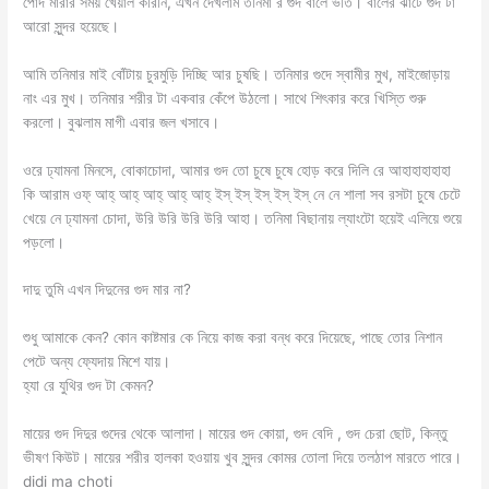
পোঁদ মারার সময় খেয়াল করিনি, এখন দেখলাম তনিমা র গুদ বালে ভর্তি। বালের ঝাঁটে গুদ টা
আরো সুন্দর হয়েছে।
আমি তনিমার মাই বোঁটায় চুরমুড়ি দিচ্ছি আর চুষছি। তনিমার গুদে স্বামীর মুখ, মাইজোড়ায়
নাং এর মুখ। তনিমার শরীর টা একবার কেঁপে উঠলো। সাথে শিৎকার করে খিস্তি শুরু
করলো। বুঝলাম মাগী এবার জল খসাবে।
ওরে ঢ্যামনা মিনসে, বোকাচোদা, আমার গুদ তো চুষে চুষে হোড় করে দিলি রে আহাহাহাহাহা
কি আরাম ওফ্ আহ্ আহ্ আহ্ আহ্ আহ্ ইস্ ইস্ ইস্ ইস্ ইস্ নে নে শালা সব রসটা চুষে চেটে
খেয়ে নে ঢ্যামনা চোদা, উরি উরি উরি উরি আহা। তনিমা বিছানায় ল্যাংটো হয়েই এলিয়ে শুয়ে
পড়লো।
দাদু তুমি এখন দিদুনের গুদ মার না?
শুধু আমাকে কেন? কোন কাষ্টমার কে নিয়ে কাজ করা বন্ধ করে দিয়েছে, পাছে তোর নিশান
পেটে অন্য ফ্যেদায় মিশে যায়।
হ্যা রে যুথির গুদ টা কেমন?
মায়ের গুদ দিদুর গুদের থেকে আলাদা। মায়ের গুদ কোয়া, গুদ বেদি , গুদ চেরা ছোট, কিন্তু
ভীষণ কিউট। মায়ের শরীর হালকা হওয়ায় খুব সুন্দর কোমর তোলা দিয়ে তলঠাপ মারতে পারে।
didi ma choti