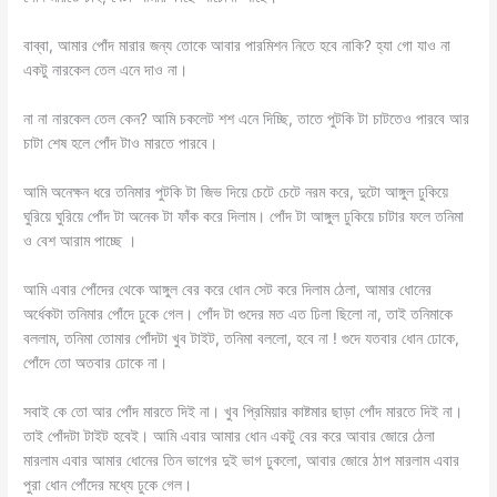
বাব্বা, আমার পোঁদ মারার জন্য তোকে আবার পারমিশন নিতে হবে নাকি? হ্যা গো যাও না
একটু নারকেল তেল এনে দাও না।
না না নারকেল তেল কেন? আমি চকলেট শশ এনে দিচ্ছি, তাতে পুটকি টা চাটতেও পারবে আর
চাটা শেষ হলে পোঁদ টাও মারতে পারবে।
আমি অনেক্ষন ধরে তনিমার পুটকি টা জিভ দিয়ে চেটে চেটে নরম করে, দুটো আঙ্গুল ঢুকিয়ে
ঘুরিয়ে ঘুরিয়ে পোঁদ টা অনেক টা ফাঁক করে দিলাম। পোঁদ টা আঙ্গুল ঢুকিয়ে চাটার ফলে তনিমা
ও বেশ আরাম পাচ্ছে ।
আমি এবার পোঁদের থেকে আঙ্গুল বের করে ধোন সেট করে দিলাম ঠেলা, আমার ধোনের
অর্ধেকটা তনিমার পোঁদে ঢুকে গেল। পোঁদ টা গুদের মত এত ঢিলা ছিলো না, তাই তনিমাকে
বললাম, তনিমা তোমার পোঁদটা খুব টাইট, তনিমা বললো, হবে না ! গুদে যতবার ধোন ঢোকে,
পোঁদে তো অতবার ঢোকে না।
সবাই কে তো আর পোঁদ মারতে দিই না। খুব প্রিমিয়ার কাষ্টমার ছাড়া পোঁদ মারতে দিই না।
তাই পোঁদটা টাইট হবেই। আমি এবার আমার ধোন একটু বের করে আবার জোরে ঠেলা
মারলাম এবার আমার ধোনের তিন ভাগের দুই ভাগ ঢুকলো, আবার জোরে ঠাপ মারলাম এবার
পুরা ধোন পোঁদের মধ্যে ঢুকে গেল।