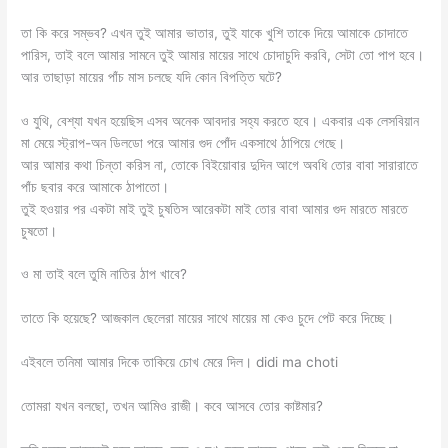
তা কি করে সম্ভব? এখন তুই আমার ভাতার, তুই যাকে খুশি তাকে দিয়ে আমাকে চোদাতে
পারিস, তাই বলে আমার সামনে তুই আমার মায়ের সাথে চোদাচুদি করবি, সেটা তো পাপ হবে।
আর তাছাড়া মায়ের পাঁচ মাস চলছে যদি কোন বিপত্তি ঘটে?
ও যুথি, বেশ্যা যখন হয়েছিস এসব অনেক আবদার সহ্য করতে হবে। একবার এক লেসবিয়ান
মা মেয়ে স্ট্রাপ-অন ডিলডো পরে আমার গুদ পোঁদ একসাথে ঠাপিয়ে গেছে।
আর আমার কথা চিন্তা করিস না, তোকে বিইয়োবার দুদিন আগে অবধি তোর বাবা সারারাতে
পাঁচ ছবার করে আমাকে ঠাপাতো।
তুই হওয়ার পর একটা মাই তুই চুষতিস আরেকটা মাই তোর বাবা আমার গুদ মারতে মারতে
চুষতো।
ও মা তাই বলে তুমি নাতির ঠাপ খাবে?
তাতে কি হয়েছে? আজকাল ছেলেরা মায়ের সাথে মায়ের মা কেও চুদে পেট করে দিচ্ছে।
এইবলে তনিমা আমার দিকে তাকিয়ে চোখ মেরে দিল। didi ma choti
তোমরা যখন বলছো, তখন আমিও রাজী। কবে আসবে তোর কাষ্টমার?