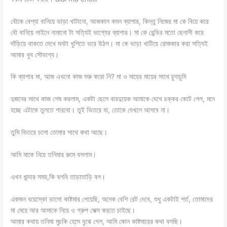
বৌকে বেশ্যা বানিয়ে ভাড়া খাটানো, আজকাল কমন ব্যাপার, কিন্তু নিজের মা কে বিয়ে করে
বৌ বানিয়ে লাইনে নামানো টা সত্যিই ভাগ্যের ব্যাপার। মা কে রেন্ডির মতো ছেনালী করে
দাঁড়িয়ে থাকতে দেখে মনটা খুশিতে ভরে উঠল। মা কে ভাড়া খাটিয়ে রোজকার করা সত্যিই
আমার খুব সৌভাগ্য।
কি ব্যাপার মা, আজ এখনো কাজ শুরু করো নি? মা ও মায়ের মায়ের সাথে চুদাচুদি
দুজনের সাথে কাজ শেষ করলাম, একটা ছেলে বারদুয়েক আমাকে দেখে চক্কর কেটে গেল, মনে
হচ্ছে এটাকে তুলতে পারবো। তুই ভিতরে যা, তোকে দেখলে আসবে না।
তুমি ভিতরে চলো তোমার সাথে কথা আছে।
আমি মাকে নিয়ে তনিমার রুমে বসলাম।
এখন ধান্দার সময়,কি বলবি তাড়াতাড়ি বল।
একজন বয়েস্কো ভালো কাষ্টমার পেয়েছি, অনেক বেশি রেট দেবে, শুধু একটাই শর্ত, তোমাদের
মা মেয়ে আর আমাকে নিয়ে ও গ্রুপ সেক্স করতে চাইছে।
আমার কথায় তনিমা মুচকি হেসে বুঝে গেল, আমি কোন কাষ্টমারের কথা বলছি।