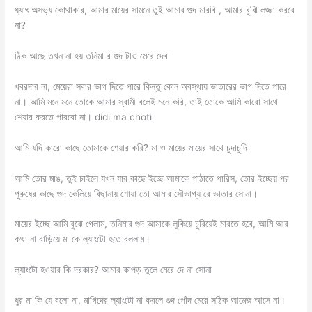
ধ্যাৎ অসভ্য কোথাকার, আমার মায়ের সামনে তুই আমার গুদ মারবি , আমার বুঝি লজ্জা করবে
না?
ঠিক আছে তখন না হয় তনিমা র গুদ টাও মেরে দেব
খবরদার না, মেয়েরা সবার ভাগ দিতে পারে কিন্তু কোন অবস্থায় ভাতারের ভাগ দিতে পারে
না। আমি মনে মনে তোকে আমার স্বামী বলেই মনে করি, তাই তোকে আমি কারো সাথে
শেয়ার করতে পারবো না। didi ma choti
আমি যদি কারো কাছে তোমাকে শেয়ার করি? মা ও মায়ের মায়ের সাথে চুদাচুদি
আমি তোর মাঙ, তুই চাইলে যখন যার কাছে ইচ্ছে আমাকে পাঠাতে পারিস, তোর ইচ্ছেয় পর
পুরুষের কাছে গুদ কেলিয়ে বিছানায় শোয়া তো আমার সৌভাগ্য রে ভাতার সোনা।
মায়ের ইচ্ছে আমি বুঝে গেলাম, তনিমার গুদ আমাকে লুকিয়ে চুরিয়েই মারতে হবে, আমি আর
কথা না বাড়িয়ে মা কে ল্যাংটো হতে বললাম।
ল্যাংটো হওয়ার কি দরকার? আমার কাপড় তুলে মেরে দে না সোনা
ধুর মা কি যে বলো না, মাগিদের ল্যাংটো না করলে গুদ পোঁদ মেরে সঠিক আমেজ আসে না।