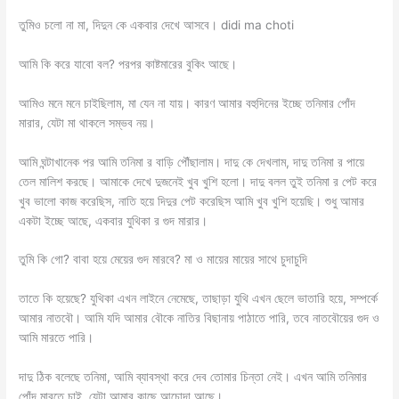
তুমিও চলো না মা, দিদুন কে একবার দেখে আসবে। didi ma choti
আমি কি করে যাবো বল? পরপর কাষ্টমারের বুকিং আছে।
আমিও মনে মনে চাইছিলাম, মা যেন না যায়। কারণ আমার বহুদিনের ইচ্ছে তনিমার পোঁদ
মারার, যেটা মা থাকলে সম্ভব নয়।
আমি ঘন্টাখানেক পর আমি তনিমা র বাড়ি পৌঁছালাম। দাদু কে দেখলাম, দাদু তনিমা র পায়ে
তেল মালিশ করছে। আমাকে দেখে দুজনেই খুব খুশি হলো। দাদু বলল তুই তনিমা র পেট করে
খুব ভালো কাজ করেছিস, নাতি হয়ে দিদুর পেট করেছিস আমি খুব খুশি হয়েছি। শুধু আমার
একটা ইচ্ছে আছে, একবার যুথিকা র গুদ মারার।
তুমি কি গো? বাবা হয়ে মেয়ের গুদ মারবে? মা ও মায়ের মায়ের সাথে চুদাচুদি
তাতে কি হয়েছে? যুথিকা এখন লাইনে নেমেছে, তাছাড়া যুথি এখন ছেলে ভাতারি হয়ে, সম্পর্কে
আমার নাতবৌ। আমি যদি আমার বৌকে নাতির বিছানায় পাঠাতে পারি, তবে নাতবৌয়ের গুদ ও
আমি মারতে পারি।
দাদু ঠিক বলেছে‌ তনিমা, আমি ব্যাবস্থা করে দেব তোমার চিন্তা নেই। এখন আমি তনিমার
পোঁদ মারতে চাই, যেটা আমার কাছে আচোদা আছে।