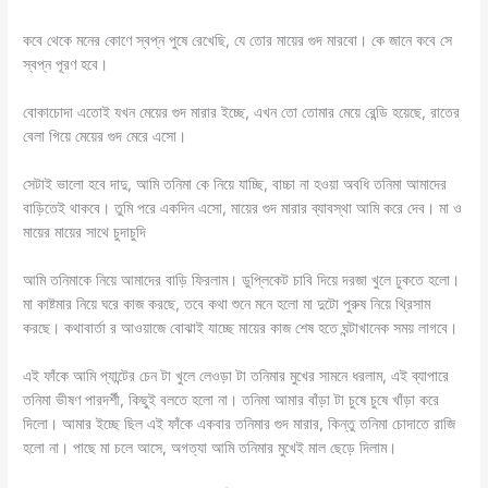
কবে থেকে মনের কোণে স্বপ্ন পুষে রেখেছি, যে তোর মায়ের গুদ মারবো। কে জানে কবে সে
স্বপ্ন পূরণ হবে।
বোকাচোদা এতোই যখন মেয়ের গুদ মারার ইচ্ছে, এখন তো তোমার মেয়ে রেন্ডি হয়েছে, রাতের
বেলা গিয়ে মেয়ের গুদ মেরে এসো।
সেটাই ভালো হবে দাদু, আমি তনিমা কে নিয়ে যাচ্ছি, বাচ্চা না হওয়া অবধি তনিমা আমাদের
বাড়িতেই থাকবে। তুমি পরে একদিন এসো, মায়ের গুদ মারার ব্যাবস্থা আমি করে দেব। মা ও
মায়ের মায়ের সাথে চুদাচুদি
আমি তনিমাকে নিয়ে আমাদের বাড়ি ফিরলাম। ডুপ্লিকেট চাবি দিয়ে দরজা খুলে ঢুকতে হলো।
মা কাষ্টমার নিয়ে ঘরে কাজ করছে, তবে কথা শুনে মনে হলো মা দুটো পুরুষ নিয়ে থ্রিসাম
করছে। কথাবার্তা র আওয়াজে বোঝাই যাচ্ছে মায়ের কাজ শেষ হতে ঘন্টাখানেক সময় লাগবে।
এই ফাঁকে আমি প্যান্টের চেন টা খুলে লেওড়া টা তনিমার মুখের সামনে ধরলাম, এই ব্যাপারে
তনিমা ভীষণ পারদর্শী, কিছুই বলতে হলো না। তনিমা আমার বাঁড়া টা চুষে চুষে খাঁড়া করে
দিলো। আমার ইচ্ছে ছিল এই ফাঁকে একবার তনিমার গুদ মারার, কিন্তু তনিমা চোদাতে রাজি
হলো না। পাছে মা চলে আসে, অগত্যা আমি তনিমার মুখেই মাল ছেড়ে দিলাম।