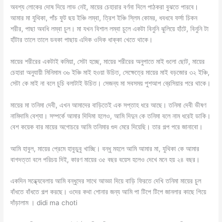
অবশ্য লোকের দোষ দিয়ে লাভ নেই, মায়ের চেহারার বর্ণনা দিলে পাঠকরা বুঝতে পারবে।
আমার মা যুথিকা, পাঁচ ফুট ছয় ইঞ্চি লম্বা, ত্রিশ ইঞ্চি স্লিম কোমর, ধবধবে ফর্সা চিকন
শরীর, পাছা অবধি লম্বা চুল। মা যখন বিশাল লম্বা চুলে একটা বিনুনি ঝুলিয়ে হাঁটে, বিনুনি টা
হাঁটার তালে তালে ডবকা পাছায় এদিক ওদিক ধাক্কা খেতে থাকে।
মায়ের শরীরের একটাই কমিয়া, সেটা হচ্ছে, মায়ের শরীরের অনুপাতে মাই গুলো ছোট, মায়ের
চেহারা অনুযায়ী মিনিমাম ৩৬ ইঞ্চি মাই হওয়া উচিত, সেক্ষেত্রে মায়ের মাই বড়জোর ৩২ ইঞ্চি,
সেটা কে মাই‌ না বলে চুচি বলাটাই উচিত। সেজন্য মা সবসময় পুশআপ ব্রেসিয়ার পরে থাকে।
মায়ের মা তনিমা দেবী, এখন আমাদের বাড়িতেই এক সপ্তাহ ধরে আছে। তনিমা দেবী ভীষণ
নামিদামি বেশ্যা। সম্পর্কে আমার দিদিমা হলেও, আমি দিদুন কে তনিমা বলে নাম ধরেই ডাকি।
বেশ কয়েক বার মায়ের অগোচরে আমি তনিমার গুদ মেরে দিয়েছি।‌ তার গল্প পরে জানাবো।
আমি হাবুল, মায়ের প্রেমে হাবুডুবু খাচ্ছি। বন্ধু মহলে আমি আমার মা, যুথিকা কে আমার
বাগদত্তা বলে পরিচয় দিই, কারণ মায়ের ৩৫ বছর বয়েস হলেও দেখে মনে হয় ২৪ বছর।
একদিন সন্ধ্যেবেলায় আমি বন্ধুদের সাথে আড্ডা দিয়ে বাড়ি ফিরতে দেখি তনিমা মায়ের চুল
বাঁধতে বাঁধতে গল্প করছে। ওদের কথা শোনার জন্য আমি পা টিপে টিপে জানলার কাছে গিয়ে
দাঁড়ালাম । didi ma choti