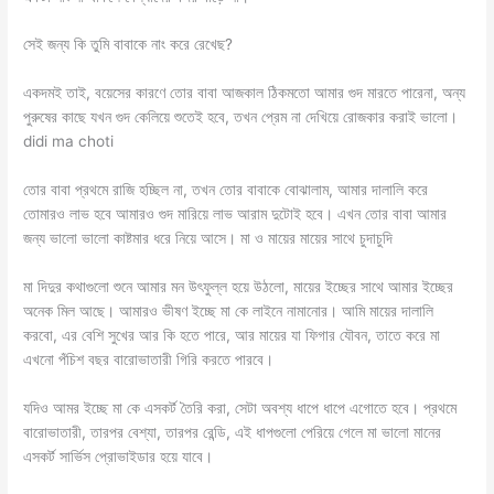
সেই জন্য কি তুমি বাবাকে নাং করে রেখেছ?
একদমই তাই, বয়েসের কারণে তোর বাবা আজকাল ঠিকমতো আমার গুদ মারতে পারেনা, অন্য
পুরুষের কাছে যখন গুদ কেলিয়ে শুতেই হবে, তখন প্রেম না দেখিয়ে রোজকার করাই ভালো।
didi ma choti
তোর বাবা প্রথমে রাজি হচ্ছিল না, তখন তোর বাবাকে বোঝালাম, আমার দালালি করে
তোমারও লাভ হবে আমারও গুদ মারিয়ে লাভ আরাম দুটোই হবে। এখন তোর বাবা আমার
জন্য ভালো ভালো কাষ্টমার ধরে নিয়ে আসে। মা ও মায়ের মায়ের সাথে চুদাচুদি
মা দিদুর কথাগুলো শুনে আমার মন উৎফুল্ল হয়ে উঠলো, মায়ের ইচ্ছের সাথে আমার ইচ্ছের
অনেক মিল‌ আছে। আমারও ভীষণ ইচ্ছে মা কে লাইনে নামানোর। আমি মায়ের দালালি
করবো, এর বেশি সুখের আর কি হতে পারে, আর মায়ের যা ফিগার যৌবন, তাতে করে মা
এখনো পঁচিশ বছর বারোভাতারী গিরি করতে পারবে।
যদিও আমর ইচ্ছে মা কে এসকর্ট তৈরি করা, সেটা অবশ্য ধাপে ধাপে এগোতে হবে। প্রথমে
বারোভাতারী, তারপর বেশ্যা, তারপর রেন্ডি, এই ধাপগুলো পেরিয়ে গেলে মা ভালো মানের
এসকর্ট সার্ভিস প্রোভাইডার হয়ে যাবে।