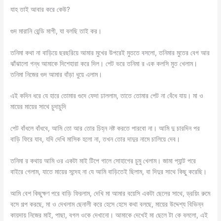
যাহ তাই আবার করে কেউ?
গুদ মারানি রেন্ডি মাগী, যা বলছি তাই কর।
তনিমা কথা না বাড়িয়ে ছরছরিয়ে আমার মুখের উপরেই মুততে বসলো, তনিমার মুতের বেগ আর
ঝাঁঝালো গন্ধ আমাকে দিশেহারা করে দিল। পেট ভরে তনিমা র এক কলসি মুত খেলাম।
তনিমা নিজের গুদ আমার বাঁড়া ধুয়ে এলাম।
এই কদিন ধরে যে হারে তোমার গুদে ফেদা ঢাললাম, তাতে তোমার পেট না বেঁধে যায়। মা ও
মায়ের মায়ের সাথে চুদাচুদি
পেট বাঁধলে বাঁধবে, আমি তো আর তোর চিহ্ন নষ্ট করতে পারবো না। আমি দু চারদিন পর
বাড়ি ফিরে যাব, যদি দেখি মাসিক হলো না, তখন তোর দাদুর নামে চালিয়ে দেব।
তনিমা র কথায় আমি ওর একটা মাই টিপে গালে সোহাগের চুমু খেলাম। জামা প্যান্ট পরে
বাইরে গেলাম, যাতে মায়ের সন্দেহ না যে আমি বাড়িতেই ছিলাম, বা দিদুর সাথে কিছু করেছি।
আমি বেশ কিছুক্ষণ পরে বাড়ি ফিরলাম, দেখি মা আমার বয়েসি একটা ছেলের সাথে, ড্রয়িং রুমে
বসে গল্প করছে, মা ও দেখলাম ছেনালী করে হেসে হেসে কথা বলছে, মায়ের উদ্দেশ্য বিভিন্ন
কায়দায় নিজের মাই, পাছা, বগল‌ ওকে দেখানো। আমাকে দেখেই মা ছেলে টা কে বললো, এই