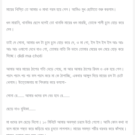
মায়ের খিস্তি তে আমার ও মাথা গরম হয়ে গেল। আমিও মুখ ছোটাতে শুরু করলাম।
গুদ মারানি, খানকির ছেলে বলেই তো খানকি মায়ের গুদ মারছি, তোকে শালী চুদে হোড় করে
দেব।
তাই দে সোনা, আমার গুদ টা চুদে চুদে হোড় করে দে, ও মা গো, ইস ইস ইস ইস আঃ আঃ
আঃ আঃ ওমাগো দেখে যাও গো, তোমার নাতি কি ভাবে তোমার মেয়ের গুদ মেরে হোড় করে
দিচ্ছে। didi ma choti
আমার আর মায়ের ঠাপের গতি বেড়ে গেছে, মা আর আমার ঠাপের রিদম ও এক হয়ে গেল।
পচাৎ পচাৎ পচ পচ ফস পচাৎ করে মা কে ঠাপাচ্ছি, একবার আঙ্গুল দিয়ে মায়ের রস টা চেটে
খেলাম। উত্তেজনায় মা শিৎকার করে বললো-
সোনা রে…… আমার গুদের রস বের হবে রে……
ছেড়ে দাও যুথিকা……
মা গুদের রস ছেড়ে দিলো। ১০ মিনিটে আমার অবস্থা চরমে উঠে গেলো। আমি কোন কথা না
বলে মাকে শক্ত করে জড়িয়ে ধরে চুদতে লাগলাম। মায়ের সমস্ত শরীর থরথর করে কাঁপছে।