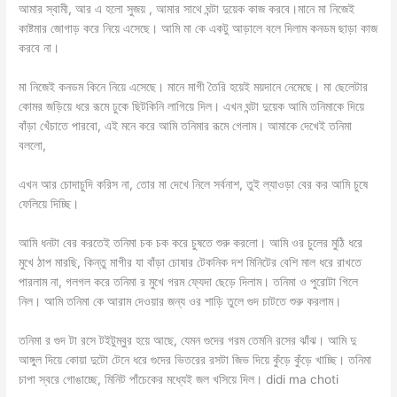
আমার স্বামী, আর এ হলো সুজয় , আমার সাথে ঘন্টা দুয়েক কাজ করবে।মানে মা নিজেই
কাষ্টমার জোগাড় করে নিয়ে এসেছে। আমি মা কে একটু আড়ালে বলে দিলাম কনডম ছাড়া কাজ
করবে না।
মা নিজেই কনডম কিনে নিয়ে এসেছে। মানে মাগী তৈরি হয়েই ময়দানে নেমেছে। মা ছেলেটার
কোমর জড়িয়ে ধরে রূমে ঢুকে ছিটকিনি লাগিয়ে দিল। এখন ঘন্টা দুয়েক আমি তনিমাকে দিয়ে
বাঁড়া খেঁচাতে পারবো, এই মনে করে আমি তনিমার রূমে গেলাম। আমাকে দেখেই তনিমা
বললো,
এখন আর চোদাচুদি করিস না, তোর মা দেখে নিলে সর্বনাশ, তুই ল্যাওড়া বের কর আমি চুষে
ফেলিয়ে দিচ্ছি।
আমি ধনটা বের করতেই তনিমা চক চক করে চুষতে শুরু করলো। আমি ওর চুলের মুঠি ধরে
মুখে ঠাপ মারছি, কিন্তু মাগীর যা বাঁড়া চোষার টেকনিক দশ মিনিটের বেশি মাল ধরে রাখতে
পারলাম না, গলগল করে তনিমা র মুখে গরম ফ্যেদা ছেড়ে দিলাম। তনিমা ও পুরোটা গিলে
নিল। আমি তনিমা কে আরাম দেওয়ার জন্য ওর শাড়ি তুলে গুদ চাটতে শুরু করলাম।
তনিমা র গুদ টা রসে টইটুম্বুর হয়ে আছে, যেমন গুদের গরম তেমনি রসের ঝাঁঝ। আমি দু
আঙ্গুল দিয়ে কোয়া দুটো টেনে ধরে গুদের ভিতরের রসটা জিভ দিয়ে কুঁড়ে কুঁড়ে খাচ্ছি। তনিমা
চাপা স্বরে গোঙাচ্ছে, মিনিট পাঁচেকের মধ্যেই জল খসিয়ে দিল। didi ma choti