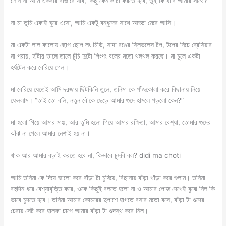
শোন না আমি একবার বাজারে যাব, কিছু কেনাকাটা করতে হবে, তুই কি যাবি আমার সাথে?
না মা তুমি একাই ঘুরে এসো, আমি একটু বন্ধুদের সাথে আড্ডা মেরে আসি।
মা একটা লাল কালোয় ছোপ ছোপ লং মিডি, সাদা রঙের স্লিভলেস টপ, টপের নিচে ব্রেসিয়ার
না পরায়, হাঁটার তালে তালে চুঁচি দুটো পিংপং বলের মতো থলথল করছে। মা চুলে একটা
হর্ষটেল করে বেরিয়ে গেল।
মা বেরিয়ে যেতেই আমি দরজায় ছিটকিনি তুলে, তনিমা কে পাঁজকোলা করে বিছানায় নিয়ে
ফেললাম। “তাই তো বলি, নতুন বৌকে ছেড়ে আমার গুদে হামলে পড়লো কেন?”
মা হলো গিয়ে আমার মাঙ, আর তুমি হলো গিয়ে আমার রক্ষিতা, আমার বেশ্যা, তোমার গুদের
ঝাঁঝ না পেলে আমার নেশাই হয় না।
থাক আর আমার বড়াই করতে হবে না, কিভাবে চুদবি বল? didi ma choti
আমি তনিমা কে দিয়ে ভালো করে বাঁড়া টা চুষিয়ে, বিছানায় বাঁড়া খাঁড়া করে শুলাম। তনিমা
বহুদিন ধরে বেশ্যাবৃত্তি করে, ওকে কিছুই বলতে হলো না ও আমার পোজ দেখেই বুঝে নিল কি
ভাবে চুদতে হবে। তনিমা আমার কোমরের দুপাশে হাগতে বসার মতো বসে, বাঁড়া টা গুদের
চেরায় সেট করে হালকা চাপে আমার বাঁড়া টা গুদস্থ করে নিল।