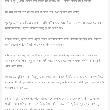
হ্যা রে যুথি, তোর চোদার বাই উঠলে কি করিস? মা ও মায়ের মায়ের সাথে চুদাচুদি
কি আর করবো মা? আঙলি করে না হলে শশা বেগুন ঢুকিয়ে জল খসাই।
ধুর ধুর তাতে করে কি আর তোর বয়েসি মাগীর গুদের খাই মিটবে ? তোরা মা ছেলে তো এক
বিছানায় ঘুমাস, ছেলের মতিগতি কিছু বুঝতে পারিস না?
বুঝিনা আবার, ঘুমের ঘোরে ছেলে আমার পাছায় ঠাটানো বাঁড়া ঠেকিয়ে বিড়বিড় করে, সকালে
দেখি ছেলের প্যান্টে, বিছানায় ফ্যেদার দাগ পড়ে আছে।
তার মানে তোর ছেলে তোকেই কামনা করে, এখন থেকেই ছেলেকে গুদের জালে বেঁধে নে,
এরপর কলেজে গিয়ে বন্ধুদের সাথে মাগী পাড়ায় যাওয়া শুরু করলে তখন দেখবি তোর প্রতি
মোহ কেটে যাবে।
সে সব তো বুঝি গো মা, কিন্তু যে গুদ ফেড়ে ছেলের জন্ম দিয়েছি, সেই গুদে ছেলের ঠাপ নিতে
কি পারবো? না হলে আমার ও তো কত স্বপ্ন আছে, তোমার মতো বেশ্যা হবো, ছেলে ভাতারি
হয়ে পোয়াতি হবো…….
সে সব ই তো হতে পারবি, আগে ছেলেকে প্রেমের জালে তোল, ছেলেকেই নাং করে রাখতে
পারবি। আর সত্যি কথা বলতে কি জানিস, মাগী রা যত বড়ই রেন্ডি বেশ্যা হোক না কেন,
একটা নাং না থাকলে বেশ্যাদের কদর বাড়ে না।