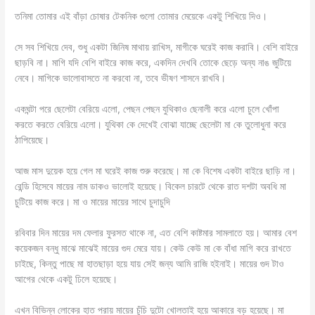
তনিমা তোমার এই বাঁড়া চোষার টেকনিক গুলো তোমার মেয়েকে একটু শিখিয়ে দিও।
সে সব শিখিয়ে দেব, শুধু একটা জিনিষ মাথায় রাখিস, মাগীকে ঘরেই কাজ করাবি। বেশি বাইরে
ছাড়বি না। মাগি যদি বেশি বাইরে কাজ করে, একদিন দেখবি তোকে ছেড়ে অন্য নাঙ জুটিয়ে
নেবে। মাগিকে ভালোবাসতে না করবো না, তবে ভীষণ শাসনে রাখবি।
একঘন্টা পরে ছেলেটা বেরিয়ে এলো, পেছন পেছন যুথিকাও ছেনালী করে এলো চুলে খোঁপা
করতে করতে বেরিয়ে এলো। যুথিকা কে দেখেই বোঝা যাচ্ছে ছেলেটা মা কে তুলোধুনা করে
ঠাপিয়েছে।
আজ মাস দুয়েক হয়ে গেল মা ঘরেই কাজ শুরু করেছে। মা কে বিশেষ একটা বাইরে ছাড়ি না।
রেন্ডি হিসেবে মায়ের নাম ডাকও ভালোই হয়েছে। বিকেল চারটে থেকে রাত দশটা অবধি মা
চুটিয়ে কাজ করে। মা ও মায়ের মায়ের সাথে চুদাচুদি
রবিবার দিন মায়ের দম ফেলার ফুরসত থাকে না, এত বেশি কাষ্টমার সামলাতে হয়। আমার বেশ
কয়েকজন বন্ধু মাঝে মাঝেই মায়ের গুদ মেরে যায়। কেউ কেউ মা কে বাঁধা মাগি করে রাখতে
চাইছে, কিন্তু পাছে মা হাতছাড়া হয়ে যায় সেই জন্য আমি রাজি হইনাই। মায়ের গুদ টাও
আগের থেকে একটু ঢিলে হয়েছে।
এখন বিভিন্ন লোকের হাত পরায় মায়ের চুঁচি দুটো খোলতাই হয়ে আকারে বড় হয়েছে। মা