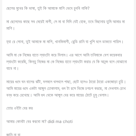
ছেলের মুখের কি ভাষা, তুই কি আমাকে মাগি ভেবে চুদবি নাকি?
মা ছেলেদের কাছে সব মেয়েই মাগী, সে মা বা দিদি যেই হোক, তবে বিছানায় তুমি আমার মা
মাগি।
হ্যা রে সোনা, তুই আমাকে মা মাগি, খানকিমাগী, রেন্ডি রানি যা খুশি বলে ডাকতে পারিস।
আমি মা কে নিজের হাতে ল্যাংটো করে দিলাম। এর আগে আমি তনিমাকে বেশ কয়েকবার
ল্যাংটো করেছি, কিন্তু নিজের মা কে নিজের হাতে ল্যাংটো করার যে কি আনন্দ বলে বোঝানো
যাবে না।
মায়ের গুদে ঘন বালের ঝাঁট, দলমলে থলথলে পাছা, ছোট হলেও ঠারো ঠারো একজোড়া চুচি।
আমি মায়ের গুদে একটা আঙ্গুল ঢোকালাম, গুদ টা রসে ভিজে চপচপ করছে, মা দেখলাম চোখ
বন্ধ করে রেখেছে। আমি গুদ থেকে আঙ্গুল বের করে মায়ের ঠোটে চুমু খেলাম।
তোর ওইটা বের কর
আমার কোনটা বের করবো মা? didi ma choti
জানি না যা