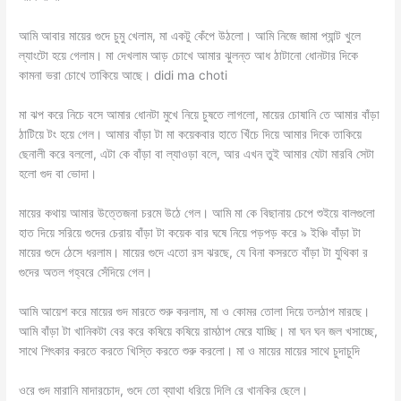
আমি আবার মায়ের গুদে চুমু খেলাম, মা একটু কেঁপে উঠলো। আমি নিজে জামা প্যান্ট খুলে
ল্যাংটো হয়ে গেলাম। মা দেখলাম আড় চোখে আমার ঝুলন্ত আধ ঠাটানো ধোনটার দিকে
কামনা ভরা চোখে তাকিয়ে আছে। didi ma choti
মা ঝপ করে নিচে বসে আমার ধোনটা মুখে নিয়ে চুষতে লাগলো, মায়ের চোষানি তে আমার বাঁড়া
ঠাটিয়ে টং হয়ে গেল। আমার বাঁড়া টা মা কয়েকবার হাতে খিঁচে দিয়ে আমার দিকে তাকিয়ে
ছেনালী করে বললো, এটা কে বাঁড়া বা ল্যাওড়া বলে, আর এখন তুই আমার যেটা মারবি সেটা
হলো গুদ বা ভোদা।
মায়ের কথায় আমার উত্তেজনা চরমে উঠে গেল। আমি মা কে বিছানায় চেপে শুইয়ে বালগুলো
হাত দিয়ে সরিয়ে গুদের চেরায় বাঁড়া টা কয়েক বার ঘষে নিয়ে পড়পড় করে ৯ ইঞ্চি বাঁড়া টা
মায়ের গুদে ঠেসে ধরলাম। মায়ের গুদে এতো রস ঝরছে, যে বিনা কসরতে বাঁড়া টা যুথিকা র
গুদের অতল গহ্বরে সেঁদিয়ে গেল।
আমি আয়েশ করে মায়ের গুদ মারতে শুরু করলাম, মা ও কোমর তোলা দিয়ে তলঠাপ মারছে।
আমি বাঁড়া টা খানিকটা বের করে কষিয়ে কষিয়ে রামঠাপ মেরে যাচ্ছি। মা ঘন ঘন জল খসাচ্ছে,
সাথে শিৎকার করতে করতে খিস্তি করতে শুরু করলো। মা ও মায়ের মায়ের সাথে চুদাচুদি
ওরে গুদ মারানি মাদারচোদ, গুদে তো ব্যাথা ধরিয়ে দিলি রে খানকির ছেলে।