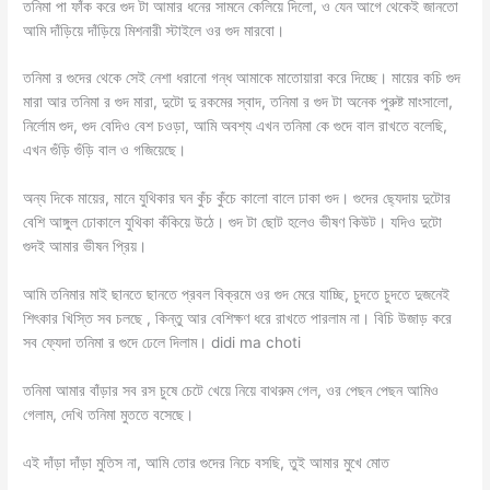
তনিমা পা ফাঁক করে গুদ টা আমার ধনের সামনে কেলিয়ে দিলো, ও যেন আগে থেকেই জানতো
আমি দাঁড়িয়ে দাঁড়িয়ে মিশনারী স্টাইলে ওর গুদ মারবো।
তনিমা র গুদের থেকে সেই নেশা ধরানো গন্ধ আমাকে মাতোয়ারা করে দিচ্ছে। মায়ের কচি গুদ
মারা আর তনিমা র গুদ মারা, দুটো দু রকমের স্বাদ, তনিমা র গুদ টা অনেক পুরুষ্ট মাংসালো,
নির্লোম গুদ, গুদ বেদিও বেশ চওড়া, আমি অবশ্য এখন তনিমা কে গুদে বাল রাখতে বলেছি,
এখন গুঁড়ি গুঁড়ি বাল ও গজিয়েছে।
অন্য দিকে মায়ের, মানে যুথিকার ঘন কুঁচ কুঁচে কালো বালে ঢাকা গুদ। গুদের ছ্যেদায় দুটোর
বেশি আঙ্গুল ঢোকালে যুথিকা কঁকিয়ে উঠে। গুদ টা ছোট হলেও ভীষণ কিউট। যদিও দুটো
গুদই আমার ভীষন প্রিয়।
আমি তনিমার মাই ছানতে ছানতে প্রবল বিক্রমে ওর গুদ মেরে যাচ্ছি, চুদতে চুদতে দুজনেই
শিৎকার খিস্তি সব চলছে , কিন্তু আর বেশিক্ষণ ধরে রাখতে পারলাম না। বিচি উজাড় করে
সব ফ্যেদা তনিমা র গুদে ঢেলে দিলাম। didi ma choti
তনিমা আমার বাঁড়ার সব রস চুষে চেটে খেয়ে নিয়ে বাথরুম গেল, ওর পেছন পেছন আমিও
গেলাম, দেখি তনিমা মুততে বসেছে।
এই দাঁড়া দাঁড়া মুতিস না, আমি তোর গুদের নিচে বসছি, তুই আমার মুখে মোত