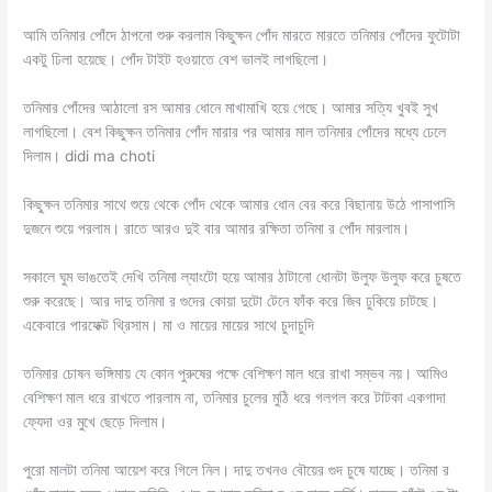
আমি তনিমার পোঁদে ঠাপনো শুরু করলাম কিছুক্ষন পোঁদ মারতে মারতে তনিমার পোঁদের ফুটোটা
একটু ঢিলা হয়েছে। পোঁদ টাইট হওয়াতে বেশ ভালই লাগছিলো।
তনিমার পোঁদের আঠালো রস আমার ধোনে মাখামাখি হয়ে গেছে। আমার সত্যি খুবই সুখ
লাগছিলো। বেশ কিছুক্ষন তনিমার পোঁদ মারার পর আমার মাল তনিমার পোঁদের মধ্যে ঢেলে
দিলাম। didi ma choti
কিছুক্ষন তনিমার সাথে শুয়ে থেকে পোঁদ থেকে আমার ধোন বের করে বিছানায় উঠে পাসাপাসি
দুজনে শুয়ে পরলাম। রাতে আরও দুই বার আমার রক্ষিতা তনিমা র পোঁদ মারলাম।
সকালে ঘুম ভাঙতেই দেখি তনিমা ল্যাংটো হয়ে আমার ঠাটানো ধোনটা উলুফ উলুফ করে চুষতে
শুরু করেছে। আর দাদু তনিমা র গুদের কোয়া দুটো টেনে ফাঁক করে জিব ঢুকিয়ে চাটছে।
একেবারে পারফেক্ট থ্রিসাম। মা ও মায়ের মায়ের সাথে চুদাচুদি
তনিমার চোষন ভঙ্গিমায় যে কোন পুরুষের পক্ষে বেশিক্ষণ মাল ধরে রাখা সম্ভব নয়। আমিও
বেশিক্ষণ মাল ধরে রাখতে পারলাম না, তনিমার চুলের মুঠি ধরে গলগল করে টাটকা একগাদা
ফ্যেদা ওর মুখে ছেড়ে দিলাম।
পুরো মালটা তনিমা আয়েশ করে গিলে নিল। দাদু তখনও বৌয়ের গুদ চুষে যাচ্ছে। তনিমা র