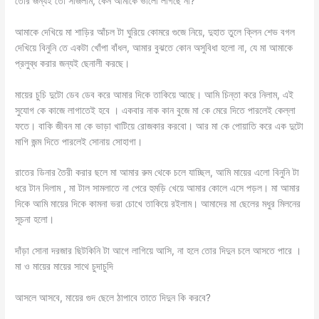
তোর জন্যই তো সাজলাম, কেন আমাকে ভালো লাগছে না?
আমাকে দেখিয়ে মা শাড়ির আঁচল টা ঘুরিয়ে কোমরে গুজে নিয়ে, দুহাত তুলে ক্লিন শেভ বগল
দেখিয়ে বিনুনি তে একটা খোঁপা বাঁধল, আমার বুঝতে কোন অসুবিধা হলো না, যে মা আমাকে
প্রলুব্ধ করার জন্যই ছেনালী করছে।
মায়ের চুচি দুটো ডেব ডেব করে আমার দিকে তাকিয়ে আছে। আমি চিন্তা করে নিলাম, এই
সুযোগ কে কাজে লাগাতেই হবে । একবার নাক কান বুজে মা কে মেরে দিতে পারলেই কেল্লা
ফতে। বাকি জীবন মা কে ভাড়া খাটিয়ে রোজকার করবো। আর মা কে পোয়াতি করে এক দুটো
মাগি জন্ম দিতে পারলেই সোনায় সোহাগা।
রাতের ডিনার তৈরী করার ছলে মা আমার রুম থেকে চলে যাচ্ছিল, আমি মায়ের এলো বিনুনি টা
ধরে টান দিলাম , মা টাল সামলাতে না পেরে হুমড়ি খেয়ে আমার কোলে এসে পড়ল। মা আমার
দিকে আমি মায়ের দিকে কামনা ভরা চোখে তাকিয়ে রইলাম। আমাদের মা ছেলের মধুর মিলনের
সূচনা হলো।
দাঁড়া সোনা দরজার ছিটকিনি টা আগে লাগিয়ে আসি, না হলে তোর দিদুন চলে আসতে পারে ।
মা ও মায়ের মায়ের সাথে চুদাচুদি
আসলে আসবে, মায়ের গুদ ছেলে ঠাপাবে তাতে দিদুন কি করবে?