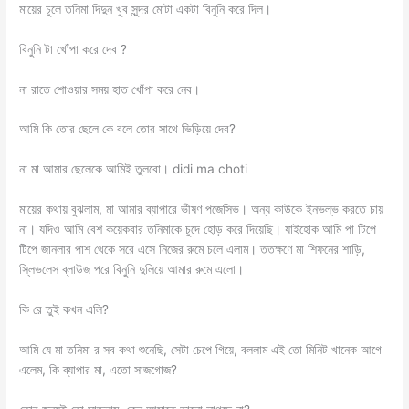
মায়ের চুলে তনিমা দিদুন খুব সুন্দর মোটা একটা বিনুনি করে দিল।
বিনুনি টা খোঁপা করে দেব ?
না রাতে শোওয়ার সময় হাত খোঁপা করে নেব।
আমি কি তোর ছেলে কে বলে তোর সাথে ভিড়িয়ে দেব?
না মা আমার ছেলেকে আমিই তুলবো। didi ma choti
মায়ের কথায় বুঝলাম, মা আমার ব্যাপারে ভীষণ পজেসিভ। অন্য কাউকে ইনভল্ভ করতে চায়
না। যদিও আমি বেশ কয়েকবার তনিমাকে চুদে হোড় করে দিয়েছি। যাইহোক আমি পা টিপে
টিপে জানলার পাশ থেকে সরে এসে নিজের রুমে চলে এলাম। ততক্ষণে মা শিফনের শাড়ি,
স্লিভলেস ব্লাউজ পরে বিনুনি দুলিয়ে আমার রুমে এলো।
কি রে তুই কখন এলি?
আমি যে মা তনিমা র সব কথা শুনেছি, সেটা চেপে গিয়ে, বললাম এই তো মিনিট খানেক আগে
এলেম, কি ব্যাপার মা, এতো সাজগোজ?