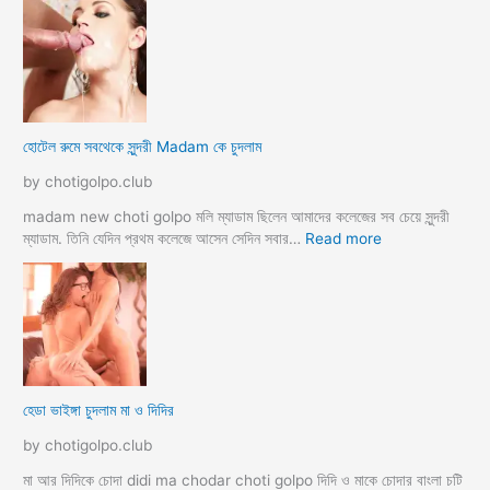
টে
লে
হি
ন্দু
মু
স
হোটেল রুমে সবথেকে সুন্দরী Madam কে চুদলাম
লি
ম
by chotigolpo.club
স্বা
মী
madam new choti golpo মলি ম্যাডাম ছিলেন আমাদের কলেজের সব চেয়ে সুন্দরী
স্ত্রী
:
ম্যাডাম. তিনি যেদিন প্রথম কলেজে আসেন সেদিন সবার…
Read more
র
হো
ব
টে
উ
ল
ব
রু
দ
মে
লে
স
সে
ব
হেডা ভাইঙ্গা চুদলাম মা ও দিদির
ক্স
থে
ক
কে
by chotigolpo.club
রা
সু
ন্দ
মা আর দিদিকে চোদা didi ma chodar choti golpo দিদি ও মাকে চোদার বাংলা চটি