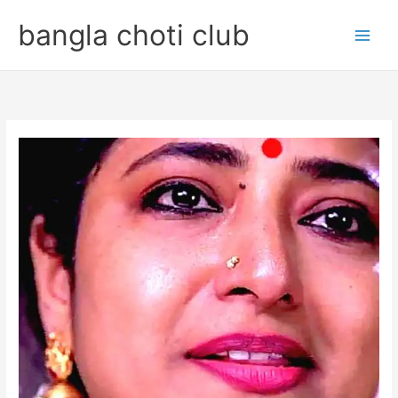
Skip
bangla choti club
to
content