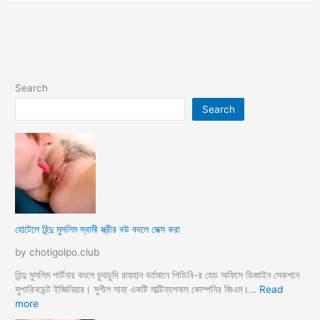
Search
Search
হোটেলে হিন্দু মুসলিম স্বামী স্ত্রীর বউ বদলে সেক্স করা
by chotigolpo.club
হিন্দু মুসলিম পার্টনার বদলে চুদাচুদি রায়হান বর্তমানে পিডিবি-র হেড অফিসে ডিজাইন সেকশনে
সুপারিনডেন্ট ইজ্ঞিনিয়ার। সুশীল সাহা একটি মাল্টিন্যশনাল কোম্পনির জিএম।…
Read
:
more
হো