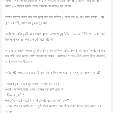
গভির। গাঢ় বাদামি রংয়ের বোঁটা দুটো শরিরের বাইরের দিকে চেয়ে থাকে। মার ৩৬ বছর
বয়সে ২৬ বছরের যুবতী মেয়ের শরিরের বাধনকেও হার মানায়।
আমার হাতের ডলায় মার মাই দুটো লাল হয়ে উঠলো। আমি মার দুধ মুখে নিয়ে নিলাম। মার
বুখে দুধ নেই, তারপরও চুষতে খুব মজা।
আমি মার বোটা চুষছি আর ফোলা বুকের চারপাশে চুমু দিচ্ছি। ১০-১২ মিনিট মার দুধের মজা
নিলাম কিন্তু এর মজা যেন শেষ হতে চায় না।
মা তার দুধ থেকে আমার মুখ টেনে নিয়ে তার ঠোঁট-এ বসিয়ে দিল। মার নরম কমলার কোয়ার
মত ঠোঁট দুটো আমার ঠোঁটে আত্মসমর্পন করল। জোসের বসে মার ঠোঁটে কামড় দিয়ে ফেললাম,
মা উফফফ করে উঠলো।
আমি ঠোঁট ছেড়ে এবার মার দুই দুধ নিয়ে ঝাপিয়ে পরলাম। মা বলল, মা ছেলে বাসর চটি
–আমার বুক তোমার খুব ভালো লেগেছে মনে হয়।
–হ্যাঁ। দুনিয়ার সবার থেকে তোমার বুক দুটো সুন্দর মা।
–কিভাবে বুঝলি?
–দেখেছি কারো কারো টা। মা তোমার বুকে দুধ নেই কেন?
–বাচ্চা হলে দুধ আসে বাবা। তুমি যখন আমাকে বাচ্চা দিবে তখন আমার বুকে আবার দুধ
আসবে।