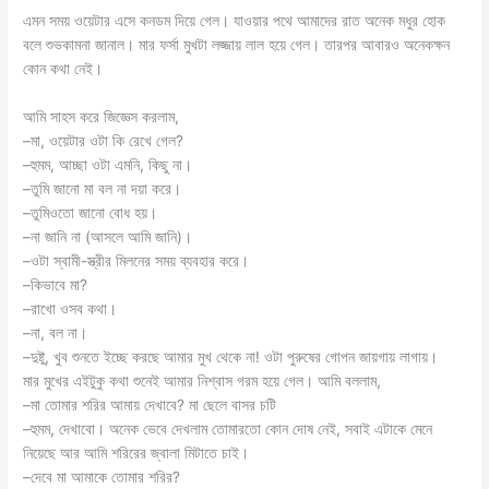
এমন সময় ওয়েটার এসে কনডম দিয়ে গেল। যাওয়ার পথে আমাদের রাত অনেক মধুর হোক
বলে শুভকামনা জানাল। মার ফর্সা মুখটা লজ্জায় লাল হয়ে গেল। তারপর আবারও অনেকক্ষন
কোন কথা নেই।
আমি সাহস করে জিজ্ঞেস করলাম,
–মা, ওয়েটার ওটা কি রেখে গেল?
–হুমম, আচ্ছা ওটা এমনি, কিছু না।
–তুমি জানো মা বল না দয়া করে।
–তুমিওতো জানো বোধ হয়।
–না জানি না (আসলে আমি জানি)।
–ওটা স্বামী-স্ত্রীর মিলনের সময় ব্যবহার করে।
–কিভাবে মা?
–রাখো ওসব কথা।
–না, বল না।
–দুষ্টু, খুব শুনতে ইচ্ছে করছে আমার মুখ থেকে না! ওটা পুরুষের গোপন জায়গায় লাগায়।
মার মুখের এইটুকু কথা শুনেই আমার নিশ্বাস গরম হয়ে গেল। আমি বললাম,
–মা তোমার শরির আমায় দেখাবে? মা ছেলে বাসর চটি
–হুমম, দেখাবো। অনেক ভেবে দেখলাম তোমারতো কোন দোষ নেই, সবাই এটাকে মেনে
নিয়েছে আর আমি শরিরের জ্বালা মিটাতে চাই।
–দেবে মা আমাকে তোমার শরির?