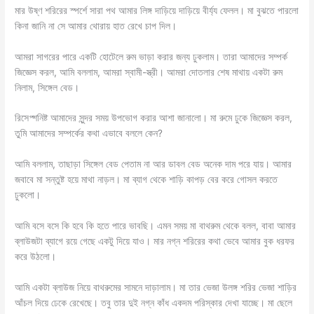
মার উষ্ণ শরিরের স্পর্শে সারা পথ আমার লিঙ্গ দাড়িয়ে দাড়িয়ে বীর্য্য ফেলল। মা বুঝতে পারলো
কিনা জানি না সে আমার থোরায় হাত রেখে চাপ দিল।
আমরা সাগরের পারে একটি হোটেলে রুম ভাড়া করার জন্য ঢুকলাম। তারা আমাদের সম্পর্ক
জিজ্ঞেস করল, আমি বললাম, আমরা স্বামী-স্ত্রী। আমরা দোতলার শেষ মাথায় একটা রুম
নিলাম, সিঙ্গেল বেড।
রিসেপ্শনিষ্ট আমাদের সুন্দর সময় উপভোগ করার আশা জানালো। মা রুমে ঢুকে জিজ্ঞেস করল,
তুমি আমাদের সম্পর্কের কথা এভাবে বললে কেন?
আমি বললাম, তাছাড়া সিঙ্গেল বেড পেতাম না আর ডাবল বেড অনেক দাম পরে যায়। আমার
জবাবে মা সন্তুষ্ট হয়ে মাথা নাড়ল। মা ব্যাগ থেকে শাড়ি কাপড় বের করে গোসল করতে
ঢুকলো।
আমি বসে বসে কি হবে কি হতে পারে ভাবছি। এমন সময় মা বাথরুম থেকে বলল, বাবা আমার
ব্লাউজটা ব্যাগে রয়ে গেছে একটু দিয়ে যাও। মার নগ্ন শরিরের কথা ভেবে আমার বুক ধরফর
করে উঠলো।
আমি একটা ব্লাউজ নিয়ে বাথরুমের সামনে দাড়ালাম। মা তার ভেজা উলঙ্গ শরির ভেজা শাড়ির
আঁচল দিয়ে ঢেকে রেখেছে। তবু তার দুই নগ্ন কাঁধ একদম পরিস্কার দেখা যাচ্ছে। মা ছেলে