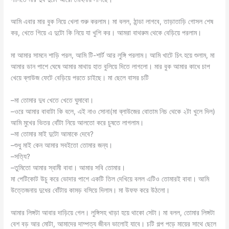
আমি এবার মার বুক নিয়ে খেলা শুরু করলাম। মা বলল, ঠান্ডা লাগবে, তাড়াতাড়ি গোসল শেষ
কর, খেতে গিয়ে এ দুটো কি নিয়ে যা খুশি কর। আমরা বাথরুম থেকে বেড়িয়ে পরলাম।
মা আমার সামনে শাড়ি পরল, আমি টি-শার্ট আর লুঙ্গি পরলাম। আমি খাটে চিৎ হয়ে শুলাম, মা
আমার ডান পাশে ঘেষে আমার মাথায় হাত বুলিয়ে দিতে লাগলো। মার বুক আমার কাধে চাপ
খেয়ে ব্লাউজ ফেটে বেড়িয়ে পরতে চাইছে। মা ছেলে বাসর চটি
–মা তোমার দুধ খেতে খেতে ঘুমাবো।
–ওরে আমার বাবাটা কি বলে, এই নাও সোনা(মা ব্লাউজের বোতাম নিচ থেকে ২টা খুলে দিল)
আমি মুখের ভিতর বোঁটা নিয়ে আলতো করে চুষতে লাগলাম।
–মা তোমার মাই দুটো আমাকে দেবে?
–শুধু মাই কেন আমার সবইতো তোমার জন্য।
–সত্যি?
–তুমিতো আমার স্বামী বাবা। আমার সবি তোমার।
মা পেটিকোট উচু করে ভোদার পাশে একটি তিল দেখিয়ে বলল এটিও তোমারই বাবা। আমি
উত্তেজনায় দুধের বোঁটায় কামড় বসিয়ে দিলাম। মা উফফ করে উঠলো।
আমার লিঙ্গটা আবার দাড়িয়ে গেল। লুঙ্গিসহ খাড়া হয়ে থাকো সেটা। মা বলল, তোমার লিঙ্গটা
বেশ বড় আর মোটা, আমাদের দাম্পত্য জীবন ভালোই যাবে। চটি গল্প পড়ে মায়ের সাথে ছেলে