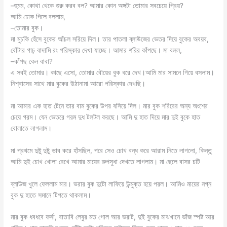
–হুমম, কোথা থেকে শুরু করব বল? আমার কোন অঙ্গটা তোমার সবচেয়ে প্রিয়?
আমি ঢোক গিলে বললাম,
–তোমার বুক।
মা মুচকি হেঁসে বুকের আঁচল সরিয়ে দিল। তার পাতলা ব্লাউজের ভেতর দিয়ে বুকের অবয়ব,
বোঁটার গাঢ় বাদামি রং পরিস্কার দেখা যাচ্ছে। আমার শরির কাঁপছে। মা বলল,
–কাঁপছ কেন বাবা?
এ সবই তোমার। কাছে এসো, তোমার বৌয়ের বুক ধরে দেখ।আমি মার সামনে গিয়ে বসলাম।
নিশ্বাসের সাথে মার বুকের উঠানামা আরো পরিস্কার দেখছি।
মা আমার এক হাত টেনে তার বাম বুকের উপর বসিয়ে দিল। মার বুক শরিরের অন্য অংশের
চেয়ে গরম। যেন ভেতরে গরম দুধ টলটল করছে। আমি দু হাত দিয়ে মার দুই বুকে হাত
বোলাতে লাগলাম।
মা প্রথমে দুষ্টু দুষ্টু ভাব করে হাঁসছিল, পরে সেও চোখ বন্ধ করে আরাম নিতে লাগলো, কিন্তু
আমি দুই চোখ খোলা রেখে আমার মায়ের রুপসুধা দেখতে লাগলাম। মা ছেলে বাসর চটি
ব্লাউজ খুলে ফেললাম মার। ভরার বুক দুটো লাফিয়ে উন্মুক্ত হয়ে পরল। আমিও মায়ের নগ্ন
বুক দু হাতে সমানে টিপতে থাকলাম।
মার বুক ধবধবে ফর্সা, বাতাবি লেবুর মত গোল আর ভরাট, দুই বুকের মাঝখানে ভাঁজ স্পষ্ট আর