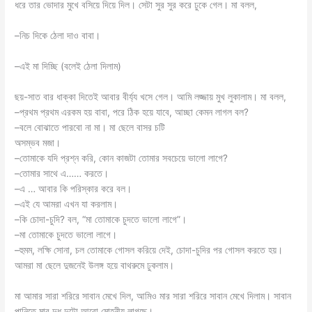
ধরে তার ভোদার মুখে বসিয়ে দিয়ে দিল। সেটা সুর সুর করে ঢুকে গেল। মা বলল,
–নিচ দিকে ঠেলা দাও বাবা।
–এই মা দিচ্ছি (বলেই ঠেলা দিলাম)
ছয়-সাত বার ধাক্কা দিতেই আবার বীর্য্য খসে গেল। আমি লজ্জায় মুখ লুকালাম। মা বলল,
–প্রথম প্রথম এরকম হয় বাবা, পরে ঠিক হয়ে যাবে, আচ্ছা কেমন লাগল বল?
–বলে বোঝাতে পারবো না মা। মা ছেলে বাসর চটি
অসম্ভব মজা।
–তোমাকে যদি প্রশ্ন করি, কোন কাজটা তোমার সবচেয়ে ভালো লাগে?
–তোমার সাথে এ…… করতে।
–এ … আবার কি পরিস্কার করে বল।
–এই যে আমরা এখন যা করলাম।
–কি চোদা-চুদি? বল, “মা তোমাকে চুদতে ভালো লাগে”।
–মা তোমাকে চুদতে ভালো লাগে।
–হুমম, লক্ষি সোনা, চল তোমাকে গোসল করিয়ে দেই, চোদা-চুদির পর গোসল করতে হয়।
আমরা মা ছেলে দুজনেই উলঙ্গ হয়ে বাথরুমে ঢুকলাম।
মা আমার সারা শরিরে সাবান মেখে দিল, আমিও মার সারা শরিরে সাবান মেখে দিলাম। সাবান
পানিতে মার দুধ দুটো আরো মোহনীয় লাগছে।