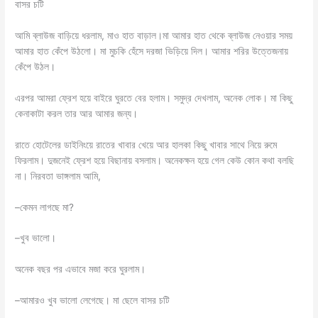
বাসর চটি
আমি ব্লাউজ বাড়িয়ে ধরলাম, মাও হাত বাড়াল।মা আমার হাত থেকে ব্লাউজ নেওয়ার সময়
আমার হাত কেঁপে উঠলো। মা মুচকি হেঁসে দরজা ভিড়িয়ে দিল। আমার শরির উত্তেজনায়
কেঁপে উঠল।
এরপর আমরা ফ্রেশ হয়ে বাইরে ঘুরতে বের হলাম। সমুদ্র দেখলাম, অনেক লোক। মা কিছু
কেনাকাটা করল তার আর আমার জন্য।
রাতে হোটেলের ডাইনিংয়ে রাতের খাবার খেয়ে আর হালকা কিছু খাবার সাথে নিয়ে রুমে
ফিরলাম। দুজনেই ফ্রেশ হয়ে বিছানায় বসলাম। অনেকক্ষন হয়ে গেল কেউ কোন কথা বলছি
না। নিরবতা ভাঙ্গলাম আমি,
–কেমন লাগছে মা?
–খুব ভালো।
অনেক বছর পর এভাবে মজা করে ঘুরলাম।
–আমারও খুব ভালো লেগেছে। মা ছেলে বাসর চটি