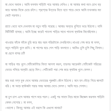
মা দেখে অবাক। আমি বললাম শাড়িটা পরে আমায় দেখিও। মা আমার কথা শুনে চোখ বড়
করে আমার দিকে চেয়ে রইল। প্রশ্নের উত্তর দিতে হতে পারে ভেবে আমি তখনকার মত
কেটে পরলাম।
রাতে খেতে বসে দেখলাম মা নতুন শাড়ি পরেছে। আমার অন্তর খুশিতে ভরে উঠলো। দাদি
মিটিমিটি হাসছে। আমি ইচ্ছে করেই পাতলা শাড়ির সাথে পাতলা ব্লাউজ কিনেছিলাম।
খাওয়ার ফাঁকে ফাঁকে চুরি করে মার নরম শরিরটাকে দেখছিলাম।খাওয়া শেষ করে মা বলল,
নতুন শাড়িটা খুলে রাখি। মা পাশের ঘরে গেল শাড়ি বদলাতে। আমিও চুপি চুপি পিছু নিলাম।
মা ছেলে বাসর চটি
মা শাড়ির পাচ খুলে পেটিকোটটার ফিতা আলগা করল, তারপর আরেকটা পেটিকোট শরিরের
ভেতর গলিয়ে অন্যটা ছেড়ে দিল। পেটিকোট পরা শেষ করে ব্লাউজ খুলে ফেলল।
মার ভরা নগ্ন বুক দেখে আমার ভেতরের পুরুষটা কেঁপে উঠলো। মনে হল দৌড়ে গিয়ে জাপটে
ধরি। মা অন্য ব্লউজটা পরার সময় আমায় দেখে ফেলল। আমি সরে গেলাম।
মা চুপ চাপ এসে আমার পাশে শুয়ে পরল। একটু পর সাহস নিয়ে মাকে জিজ্ঞেস করলাম শাড়িটা
কেমন লেগেছে। মা বলল,
–ভালো। কিন্তু আমার এই বয়সে কি এগুলো মানায়?