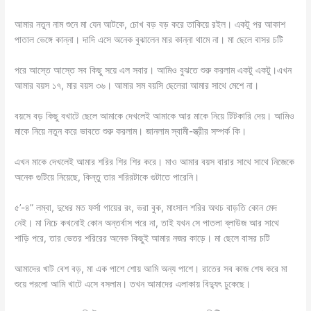
আমার নতুন নাম শুনে মা যেন আটকে, চোখ বড় বড় করে তাকিয়ে রইল। একটু পর আকাশ
পাতাল ভেঙ্গে কান্না। দাদি এসে অনেক বুঝালেন মার কান্না থামে না। মা ছেলে বাসর চটি
পরে আস্তে আস্তে সব কিছু সয়ে এল সবার। আমিও বুঝতে শুরু করলাম একটু একটু।এখন
আমার বয়স ১৭, মার বয়স ৩৬। আমার সম বয়সি ছেলেরা আমার সাথে মেশে না।
বয়সে বড় কিছু বখাটে ছেলে আমাকে দেখলেই আমাকে আর মাকে নিয়ে টিটকারি দেয়। আমিও
মাকে নিয়ে নতুন করে ভাবতে শুরু করলাম। জানলাম স্বামী-স্ত্রীর সম্পর্ক কি।
এখন মাকে দেখলেই আমার শরির শির শির করে। মাও আমার বয়স বারার সাথে সাথে নিজেকে
অনেক গুটিয়ে নিয়েছে, কিন্তু তার শরিরটাকে গুটাতে পারেনি।
৫’-৪” লম্বা, দুধের মত ফর্সা গায়ের রং, ভরা বুক, মাংসাল শরির অথচ বাড়তি কোন মেদ
নেই। মা নিচে কখনোই কোন অন্তর্বাস পরে না, তাই যখন সে পাতলা ব্লাউজ আর সাথে
শাড়ি পরে, তার ভেতর শরিরের অনেক কিছুই আমার নজর কাড়ে। মা ছেলে বাসর চটি
আমাদের খাট বেশ বড়, মা এক পাশে শোয় আমি অন্য পাশে। রাতের সব কাজ শেষ করে মা
শুয়ে পরলো আমি খাটে এসে বসলাম। তখন আমাদের এলাকায় বিদ্যুৎ ঢুকেছে।