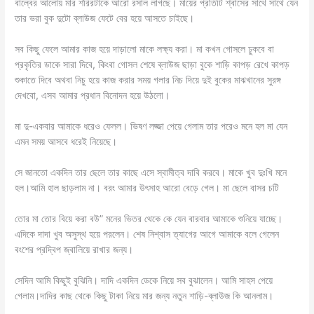
বাল্বের আলোয় মার শরিরটাকে আরো রসাল লাগছে। মায়ের প্রতিটি শ্বাসের সাথে সাথে যেন
তার ভরা বুক দুটো ব্লাউজ ফেটে বের হয়ে আসতে চাইছে।
সব কিছু ফেলে আমার কাজ হয়ে দাড়ালো মাকে লক্ষ্য করা। মা কখন গোসলে ঢুকবে বা
প্রকৃতির ডাকে সারা দিবে, কিংবা গোসল শেষে ব্লাউজ ছাড়া বুকে শাড়ি কাপড় রেখে কাপড়
শুকাতে দিবে অথবা নিচু হয়ে কাজ করার সময় গলার নিচ দিয়ে দুই বুকের মাঝখানের সুরঙ্গ
দেখবো, এসব আমার প্রধান বিনোদন হয়ে উঠলো।
মা দু-একবার আমাকে ধরেও ফেলল। ভিষণ লজ্জা পেয়ে গেলাম তার পরেও মনে হল মা যেন
এমন সময় আসবে ধরেই নিয়েছে।
সে জানতো একদিন তার ছেলে তার কাছে এসে স্বামীত্ব দাবি করবে। মাকে খুব দুঃখি মনে
হল।আমি হাল ছাড়লাম না। বরং আমার উৎসাহ আরো বেড়ে গেল। মা ছেলে বাসর চটি
তোর মা তোর বিয়ে করা বউ” মনের ভিতর থেকে কে যেন বারবার আমাকে শুনিয়ে যাচ্ছে।
এদিকে দাদা খুব অসুস্থ হয়ে পরলেন। শেষ নিশ্বাস ত্যাগের আগে আমাকে বলে গেলেন
বংশের প্রদ্বিপ জ্বালিয়ে রাখার জন্য।
সেদিন আমি কিছুই বুঝিনি। দাদি একদিন ডেকে নিয়ে সব বুঝালেন। আমি সাহস পেয়ে
গেলাম।দাদির কাছ থেকে কিছু টাকা নিয়ে মার জন্য নতুন শাড়ি-ব্লাউজ কি আনলাম।