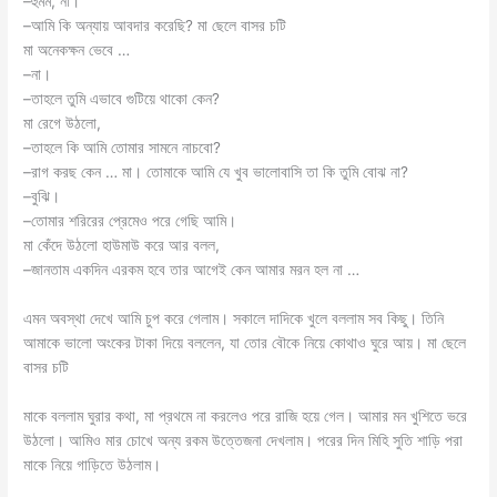
–হুমম, না।
–আমি কি অন্যায় আবদার করেছি? মা ছেলে বাসর চটি
মা অনেকক্ষন ভেবে …
–না।
–তাহলে তুমি এভাবে গুটিয়ে থাকো কেন?
মা রেগে উঠলো,
–তাহলে কি আমি তোমার সামনে নাচবো?
–রাগ করছ কেন … মা। তোমাকে আমি যে খুব ভালোবাসি তা কি তুমি বোঝ না?
–বুঝি।
–তোমার শরিরের প্রেমেও পরে গেছি আমি।
মা কেঁদে উঠলো হাউমাউ করে আর বলল,
–জানতাম একদিন এরকম হবে তার আগেই কেন আমার মরন হল না …
এমন অবস্থা দেখে আমি চুপ করে গেলাম। সকালে দাদিকে খুলে বললাম সব কিছু। তিনি
আমাকে ভালো অংকের টাকা দিয়ে বললেন, যা তোর বৌকে নিয়ে কোথাও ঘুরে আয়। মা ছেলে
বাসর চটি
মাকে বললাম ঘুরার কথা, মা প্রথমে না করলেও পরে রাজি হয়ে গেল। আমার মন খুশিতে ভরে
উঠলো। আমিও মার চোখে অন্য রকম উত্তেজনা দেখলাম। পরের দিন মিহি সুতি শাড়ি পরা
মাকে নিয়ে গাড়িতে উঠলাম।