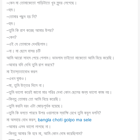
–কেন মা তোমাকেতো শাড়িটাতে খুব সুন্দর লেগেছে।
–হুম।
–তোমার পছন্দ হয় নি?
–হুম।
–তুমি কি রাগ করেছ আমার উপর?
–কেন?
–এই যে তোমাকে দেখছিলাম।
–না। মা ছেলে বাসর চটি
আমি আরো সাহস পেয়ে গেলাম। ভাবলাম তাইতো মাকেতো আমি বিয়ে করেছি।
–আবার যদি দেখি তুমি রাগ করবে?
মা ইতস্ততাবোধ করল
–এখন ঘুমাও।
–মা, তুমি উত্তর দিলে না।
–তুমি ভালো করেই জানো মার শরির দেখা কোন ছেলের জন্য ভালো কাজ নয়।
–কিন্তু তোমায় তো আমি বিয়ে করেছি।
–তুমি করনি বরং এটা জোড়পূর্বক হয়েছে।
–তুমি কি বলতে পারবে উপর ওয়ালাকে স্বাক্ষি রেখে তুমি কবুল বলনি?
মা অসহায় বোধ করল,
bangla choti golpo ma sele
–আমার এসব ভালো লাগছে না।
–কিন্তু আমার কি হবে মা, আমি কোন দোষ করেছিলাম?