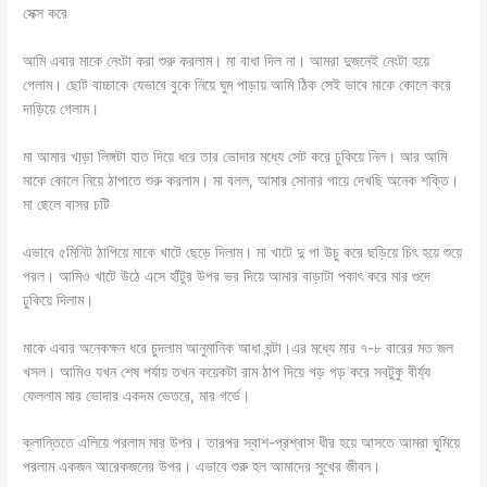
সেক্স করে
আমি এবার মাকে নেংটা করা শুরু করলাম। মা বাধা দিল না। আমরা দুজনেই নেংটা হয়ে
গেলাম। ছোট বাচ্চাকে যেভাবে বুকে নিয়ে ঘুম পাড়ায় আমি ঠিক সেই ভাবে মাকে কোলে করে
দাড়িয়ে গেলাম।
মা আমার খাড়া লিঙ্গটা হাত দিয়ে ধরে তার ভোদার মধ্যে সেট করে ঢুকিয়ে নিল। আর আমি
মাকে কোলে নিয়ে ঠাপাতে শুরু করলাম। মা বলল, আমার সোনার গায়ে দেখছি অনেক শক্তি।
মা ছেলে বাসর চটি
এভাবে ৫মিনিট ঠাপিয়ে মাকে খাটে ছেড়ে দিলাম। মা খাটে দু পা উচু করে ছড়িয়ে চিৎ হয়ে শুয়ে
পরল। আমিও খাটে উঠে এসে হাঁটুর উপর ভর দিয়ে আমার বাড়াটা পকাৎ করে মার গুদে
ঢুকিয়ে দিলাম।
মাকে এবার অনেকক্ষন ধরে চুদলাম আনুমানিক আধা ঘন্টা।এর মধ্যে মার ৭-৮ বারের মত জল
খসল। আমিও যখন শেষ পর্যায় তখন কয়েকটা রাম ঠাপ দিয়ে গড় গড় করে সবটুকু বীর্য্য
ফেললাম মার ভোদার একদম ভেতরে, মার গর্ভে।
ক্লান্তিতে এলিয়ে পরলাম মার উপর। তারপর স্বাশ-প্রশ্বাস ধীর হয়ে আসতে আমরা ঘুমিয়ে
পরলাম একজন আরেকজনের উপর। এভাবে শুরু হল আমাদের সুখের জীবন।