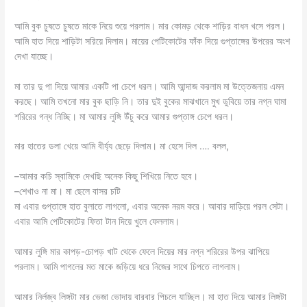
আমি বুক চুষতে চুষতে মাকে নিয়ে শুয়ে পরলাম। মার কোমড় থেকে শাড়ির বাধন খসে পরল।
আমি হাত দিয়ে শাড়িটা সরিয়ে দিলাম। মায়ের পেটিকোটের ফাঁক দিয়ে গুপ্তাঙ্গের উপরের অংশ
দেখা যাচ্ছে।
মা তার দু পা দিয়ে আমার একটি পা চেপে ধরল। আমি আন্দাজ করলাম মা উত্তেজনায় এমন
করছে। আমি তখনো মার বুক ছাড়ি নি। তার দুই বুকের মাঝখানে মুখ ডুবিয়ে তার নগ্ন ঘামা
শরিরের গন্ধ নিচ্ছি। মা আমার লুঙ্গি উঁচু করে আমার গুপ্তাঙ্গ চেপে ধরল।
মার হাতের ডলা খেয়ে আমি বীর্য্য ছেড়ে দিলাম। মা হেসে দিল …. বলল,
–আমার কচি স্বামিকে দেখছি অনেক কিছু শিখিয়ে নিতে হবে।
–শেখাও না মা। মা ছেলে বাসর চটি
মা এবার গুপ্তাঙ্গে হাত বুলাতে লাগলো, এবার অনেক নরম করে। আবার দাড়িয়ে পরল সেটা।
এবার আমি পেটিকোটের ফিতা টান দিয়ে খুলে ফেললাম।
আমার লুঙ্গি মার কাপড়-চোপড় খাট থেকে ফেলে দিয়ের মার নগ্ন শরিরের উপর ঝাপিয়ে
পরলাম। আমি পাগলের মত মাকে জড়িয়ে ধরে নিজের সাথে চিপতে লাগলাম।
আমার নির্লজ্ব লিঙ্গটা মার ভেজা ভোদায় বারবার পিচলে যাচ্ছিল। মা হাত দিয়ে আমার লিঙ্গটা