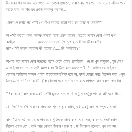
ডিনারের পর যে যার ঘরে শুতে চলে গেলো ঘুমোতে, বাবা দুবার মার গুদে মাল ঢেলে এলিয়ে পরে
আছে তার পর মার দুধ চোসা আরম্ভ করলো…
খানিকখন চলার পর -“কী গো বীণা আগের মতো আর দুধ হচ্ছে না কেনো?”
মা -“কী করবো বলো অনেক দিনতো হলো ছেলে হয়েছে, নরেনো সকাল বেলা একই কথা
বলছিল…………………এলললললললল্ল” (মা মুখে হাত দিলো জীব কেটে)
বাবা- “কী বললে নরেনের কী হয়েছে ?……কী বলছিলো?”
মা-“না মনে সকাল বেলা নরেনের গ্রাম থেকে ফোন এসেছিলো, ওর মা খুব অসুস্থ , ঘুম লেগে
এসেছিলো তো চোখে তাই আগের কথাটা ঠিক করে শুনতে পাই নি , গুলিয়ে ফেলেছিলাম ,
তোমার অফীসের সামনে একটা গায়নোকোলগিস্ট বসে না, কাল ফেরার সময় জিজ্ঞেস করে ওসুধ
নিয়ে এসো না!” (মা কথাটা ঘুরিয়ে দিলো আর মনে মনে ভাবতে লাগলো যাক ধরতে পরে নি).
“ঠিক আছে” বলে বাবা একটা বোঁটা চুষতে লাগলো টেনে টুনে যতটুকু পাওয়া যাই আর কী….
মা -“আমি ভাবছি নরেনের সাথে ওর গ্রামে ঘুরে আসি, এই একটু এক-দু সপ্তাহ মতো”
বাবা-“হা ভালই তো যেতে পার তবে সুহিলকে সাথে করে নিয়ে যেও, কারণ ও যতই হোক
নিজের লোক তো , তাই আর কোনো চিন্তা থাকে না , যা দিনকাল পড়েছে, খুব ভয় হয় ”