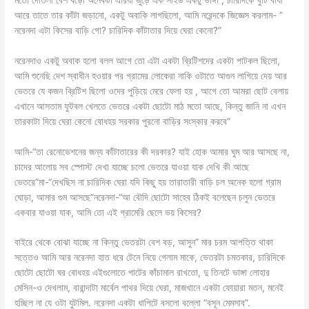
আরে তাতে তার কাঁটা জড়ানো, একটু অবাকি লাগছিলো, আমি নরেন্দকে জিজ্ঞেস করলাম- ”
নরেনদা এটা কিসের বাড়ি গো? চারিদিক কাঁটাতার দিয়ে ঘেরা কেনো?”
নরেনদাও একটু অবাক হলো বলল আগে তো এটা একটা ব্রিটিশদের একটা পাটকল ছিলো,
আমি শুনেছি দেশ স্বাধীন হওয়ার পর গ্রামের লোকেরা নাকি ওটাতে আগুন লাগিয়ে দেয় আর
ভেতরে যে কজন ব্রিটিশ ছিলো ওদের পুড়িয়ে মেরে ফেলা হয় , আগে তো আমরা ছোট বেলায়
এখানে আসতাম ফুটবল খেলতে ভেতরে একটা ছোটো মাঠ মতো আছে, কিন্তু জানি না এখন
তারকাটা দিয়ে ঘেরা কেনো বোধহয় সরকার পুরনো বাড়ির সংস্কার করবে”
আমি-“তা রেনোভেশনের জন্য কাঁটাতারের কী দরকার? যাই হোক আমার ঘুম আর আসছে না,
চাদের আলোয় সব স্পোস্ট দেখা যাচ্ছে চলো ভেতরে যাওয়া যাক দেখি কী আছে
ভেতরে”মা-“দেখছিস না চারিদিক ঘেরা যদি কিছু হয় তারাতারী বাড়ি চল অনেক হলো গ্রাম
ঘোড়া, আমার গুম আসছে”নরেনদা-“আ বৌদি ছোটো সাহেব ঠিকই বলেছেন চলুন ভেতরে
একবার যাওয়া যাক, আমি তো এই গ্রামেরি ছেলে ভয় কিসের?
বাইরে থেকে বোঝা যাচ্ছে না কিন্তু ভেতরটা বেশ বড়, আসুন” মার চরম আপত্তি থাকা
সত্তেও আমি আর নরেনদা হাত ধরে টেনে নিয়ে গেলাম মাকে, ভেতরটা চমতকার, চারিদিকে
ছোটো ছোটো ঘর বোধহয় এইগুলোতে পাটের কাঁচামাল রাখতো, দু তিনটে ভাঙ্গা লোহার
মেসিন-ও দেখলাম, বারান্দাটা মার্বেল পাথর দিয়ে ঘেরা, মাজখানে একটা ফোয়ারা মতন, মনেই
হচ্ছিল না যে ওটা যুটমিল. নরেনদা একটা ধাপিটে বসলো বল্লো “বসূন মেমসাব”.