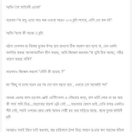
আমি-“সো ফাইনলী এলেম”
নরেনদা-“না বাবু এতো সবে শুরু এখনো আরও ২-৩ ঘন্টা লাগবে, বেশি তো কম নই”
আমি-“বলো কী আরো ৩ ঘন্টা
হঠাত দেখলাম মা নিজের বুকের উপর হাত রাখলো ঠিক নরমাল মনে হলো না, যেন একটা
অসস্থি করছে আনকংফর্টেবল ফীল করছে, আমি জিজ্ঞেস করলাম-“মা তুমি ঠিক আছো, শরীর
খারাপ করছে নাকি?
নরেনদাও জিজ্ঞেস করলো “বৌদি কী হয়েছে ?”
মা-“কিছু না চলো নরেন এর পর তো বাস ধরতে হবে , এখনো তো অনেকটা পথ”
আমরা এরপর বাসে চড়লাম নেক্স্ট ডেস্টিনেশন এ পৌছবার জন্য, বাস ভর্তি লোক যা হয় আর
কী গাদা গাদি ভিড়…দাড়ানোর যায়গা ওব্দি নেই ….নরেনদার কোলে ভাই..দেখি বসার একটাও
সীট নেই, সবাই ওপরের রোড কেউ আবার সেফ্টী রড ধরে দাড়িয়ে আছে. মাকে চুদার কাহিনী
চটি
আমরাও সবাই মিলে তাই করলাম, মার চারিপাসে ঠাসা ভিড় সামনে দু-চার জন গ্রামের মহিলা