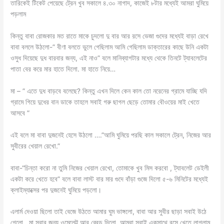
তারিকেই টিকেট পেয়েছে ট্রেন খুব সকালে ৪.৩০ নাগাদ, কাজেই ৮টার মধ্যেই আমরা ঘুমিয়ে
পড়লাম
কিন্তু বাবা রোজকার মত রাতে মাকে চুদলো দু বার আর রসে ভেজা গুদের মধ্যেই বাড়া রেখে
বাবা বললে উঠলো-” বীণা বলতে ভুলে গেছিলাম আমি গেছিলাম ডাক্তারের কাছে উনি একটা
ওসুধ দিয়েছে দুধ বারবার জন্য, এই নাও” বলে মানিব্যাগটার মধ্যে থেকে তিনটে ট্যাবলেটের
পাতা বের করে মার হাতে দিলো. মা হাতে নিয়ে…
মা – ” এতে দুধ বাড়বে বলেছে? কিন্তু এখন দিলে কেন কাল তো নরেনের গ্রামে যাচ্ছি যদি
গ্রামে গিয়ে দুধের বান ডাকে তাহলে সবাই গরু ছাগল ছেড়ে তোমার বৌওয়ের মাই খেতে
আসবে ”
এই বলে মা বাবা দুজনেই হেসে উঠলো ….”আমি ঘুমিয়ে পরছি কাল সকালে ট্রেন, নিজের আর
সুবীরের খেয়াল রেখো.”
বাবা-“চিন্তা করো না তুমি নিজের খেয়াল রেখো, তোমাকে খুব মিস করবো , ট্যাবলেট ডেইলী
একটা করে খেতে হবে” বলে বাবা লাস্ট বার মার গুদে বাঁড়া গুজে দিলো ৫-৬ মিনিটের মধ্যেই
ক্লাইম্যাক্সের পর দুজনেই ঘুমিয়ে পড়লো।
এলার্ম দেওয়া ছিলো তাই বেজে উঠতে আমার ঘুম ভাঙ্গলো, বাবা আর সুবীর ছাড়া সবাই উঠে
গেলো , মা সবার জন্য ওমেলেট্ট আর ব্রেড দিলো, আমরা সবাই একসাথে বসে খেতে লাগলাম