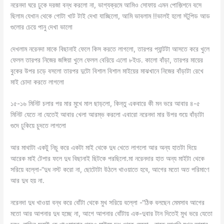
নরেনদা ঘরে ঢুকে দরজা বন্ধ করলো না, ভাগ্যক্রমে আমিও সোফায় এমন পোজ়িশনে বসে
ছিলাম যেখান থেকে গোটা খাট টাই দেখা যাচ্ছিলো, আমি ভাবলাম !!ভালই হলো স্টুপিড আড
গুলোর চেয়ে পানু দেখা ভালো
দেখলাম নরেনদা মাকে বিছানাই ফেলে কিস করতে লাগলো, তারপর প্যান্টটা আসতে করে খুলে
ফেলল তারপর নিজের জঙ্গিয়া খুলে ফেলল বেরিয়ে এলো ৮ইংচ. কালো বাঁড়া, তারপর মায়ের
বুকের উপর চড়ে বসলো তারপর দুটো বিশাল বিশাল মাইয়ের মাঝখানে নিজের বাঁড়াটা রেখে
মাই চোদা করতে লাগলো
১৫-১৬ মিনিট চলার পর মার মুখে মাল ছাড়লো, কিন্তু একবারে কী মন ভরে আবার ৪-৫
মিনিট যেতে না যেতেই আবার খেলা আরম্ভ করলো এবারো নরেনদা মার উপর শুয়ে বাঁড়াটা
গুদে ঢুকিয়ে চুদতে লাগলো
আর মাথাটা একটু নিচু করে একটা মাই থেকে দুধ খেতে লাগলো আর অন্য হাতটা দিয়ে
আরেক মাই টেপার ফলে দুধ বিছানাই ছিটকে পরছিলো.মা নরেনদার হাত অন্য মাইটা থেকে
সরিয়ে বল্লো-“দুধ নস্ট করো না, ছোটোটা উঠলে খাওয়াতে হবে, আগের মতো অত পরিমাণে
আর দুধ হয় না.
নরেনদা দুধ খাওয়া বন্ধ করে বোঁটা থেকে মুখ সরিয়ে বল্লো -“ঠিক বলছেন মেমসাব আগের
মতো আর আপনার দুধ হচ্ছে না, আগে আপনার বোঁটায় এক-দুবার টান দিতেই মুখ ভরে যেতো