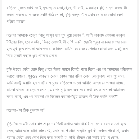
বাড়িতে ঢুকতে দেখি সবাই ঘুমাচ্ছে নরেনদা,মা,ছোটো ভাই, একমাত্র বুড়ি রান্না করছে কী
করতে করতে একে একে সবাই উঠে গেলো, বুড়ি বল্লো-“নে এবার খেয়ে নে তোরা বেলা
গড়িয়ে যাচ্ছে”
নরেনদা আমাকে বল্লো “বাবু আসুন হাত মুখ ধুয়ে নেবেন “, আমি ভাবলাম বোধহয় নলকূপ
টাইপের কিছু হবে একটা , কিন্তু কোথাই কী দেখি একটা ছোটো পুকুর নরেনদা সোজা নেমে
হাত মুখ ধুতে লাগলো আমকেও ডাক দিলো আমিও ভয়ে ভয়ে গেলাম কোনো মতে একটু জল
দিয়ে হাতটা কছলে ধুয়ে পালিয়ে এলাম
বুড়ি উঠনে একটা ছোট কিছু পেতে দিলো সামনে তিনটে থালা দিলো এর পর আমাদের পরিবেসন
করতে লাগলো, পুকুরের কাকরার ঝোল, বেগুন আর বড়ির ঝোল ,আলুভাজা আর মুং ডাল,
আমি একটু অবাকি হলাম গরীব মানুষের বাড়িতেও ভালো অথিতি আপ্যায়ন পাওয়া যাচ্ছে,
আমরা খাওয়া আরম্ভ করলাম , এর পর বুড়ি এক এক করে কথা বলতে লাগলো আমাদের
সবার সাথে, এর পর নরেনদা কে জিজ্ঞেস করলো-“তুই তাহলে কী ঠিক করলি নারু?”
নরেনদা-“মা ঠিক বুঝলাম না”
বুড়ি-“আরে এটা তোর বাপ ঠাকুরদার ভিটে এখানে আর থাকবি না, তোর বয়স ও তো হতে
চলল, আমি আজ আছি কাল নেই, মরার আগে নাতি নাত্নীর মুখ কী দেখতে পাবো না, এবার
গ্রামে একটা মেয়ে দেখে বিয়ে করে সংসারী হ, লাস্ট জীবনে তো সবাই চাই যে ছেলে,