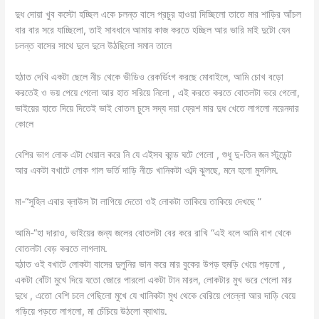
দুধ দোয়া খুব কস্টো হচ্ছিল একে চলন্ত বাসে প্রচুর হাওয়া দিচ্ছিলো তাতে মার শাড়ির আঁচল
বার বার সরে যাচ্ছিলো, তাই সাবধানে আমায় কাজ করতে হচ্ছিল আর ভারি মাই দুটো যেন
চলন্ত বাসের সাথে দুলে দুলে উঠছিলো সমান তালে
হঠাত দেখি একটা ছেলে নীচ থেকে ভীডিও রেকর্ডিংগ করছে মোবাইলে, আমি চোখ বড়ো
করতেই ও ভয় পেয়ে গেলো আর হাত সরিয়ে নিলো , এই করতে করতে বোতলটা ভরে গেলো,
ভাইয়ের হাতে দিয়ে দিতেই ভাই বোতল চুসে সদ্য দয়া ফ্রেশ মার দুধ খেতে লাগলো নরেনদার
কোলে
বেশির ভাগ লোক এটা খেয়াল করে নি যে এইসব কান্ড ঘটে গেলো , শুধু দু-তিন জন স্টুডেন্ট
আর একটা বখাটে লোক গাল ভর্তি দাড়ি নীচে খানিকটা ওব্দি ঝুলছে, মনে হলো মুসলিম.
মা-“সুহিল এবার ব্লাউস টা লাগিয়ে দেতো ওই লোকটা তাকিয়ে তাকিয়ে দেখছে ”
আমি-“হা দারাও, ভাইয়ের জন্য জলের বোতলটা বের করে রাখি “এই বলে আমি বাগ থেকে
বোতলটা বেড় করতে লাগলাম.
হঠাত ওই বখাটে লোকটা বাসের দুলুনির ভান করে মার বুকের উপড় হুমড়ি খেয়ে পড়লো ,
একটা বোঁটা মুখে দিয়ে যতো জোরে পারলো একটা টান মারল, লোকটার মুখ ভরে গেলো মার
দুধে , এতো বেশি চলে গেছিলো মুখে যে খানিকটা মুখ থেকে বেরিয়ে গেল্লো আর দাড়ি বেয়ে
গড়িয়ে পড়তে লাগলো, মা চেঁচিয়ে উঠলো ব্যাথায়.