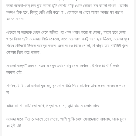
করো পনেরো-বিস্ দিন ঘুরে আসো তুমি দেশের বাড়ি থেকে তোমার মার ভালো লাগবে ,তোমার
মনটাও ঠিক হবে, কিন্তু বেশি দেরি করো না , তোমাকে না পেলে আমার আবার মন খারাপ
করতে লাগবে.
এইবলে মা নরেন্দকে পেছন থেকে জড়িয়ে ধরে-“মন খারাপ করো না সোনা”, মায়ের দুধে ভেজা
খাড়া নিপল দুটো নরেনদার পিঠে ঠেকলো, এতে নরেনদাও একটু গরম হয়ে উঠলো, নরেনদা ঘুরে
মায়ের মাইদুটো টিপতে আরম্ভ করলো এতে আরও ভিজে গেলো, মা বাদ্ধ্য হয়ে নাইটিটা খুলে
সোফায় গিয়ে শুয়ে পড়লো.
নরেনদা বল্লো”মেমসাব বেডরূমে চলুন এখানে বাবু খেলা দেখছে , উনাকে ডিস্টার্ব করার
দরকার নেই
মা-“ছোটো টা তো এখনো ঘুমাচ্ছে, ঘুম থেকে উঠে গিয়ে আমাকে ডাকলে তো আওয়াজ পাবো
না
আমি-আ মা ,আমি তো আছি চিন্তা করো না, তুমি যাও নরেনদার সাথে
নরেনদা মাকে নিয়ে বেডরূমে চলে গেলো, আমি মুচকি হেসে খেলাদেখতে লাগলাম. মাকে চুদার
কাহিনী চটি