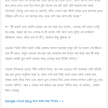
দুধে, বাড়ির সবাই কে খাওয়ানোর পরেও মাইয়ে দুধ থেকে যেতো , রাতে আপনি যখন আমার
ঘরে চোদন খেতে তখন চিপে চিপে ঘন্টা খানেক ধরে মাই দুটো খালি করতাম মনে আছে
আপনার? ,কিন্তু এখন আর তা কোথাই, যদিও এখনো আর পাঁচটা মায়ের চেয়ে আপনার দুধের
পরিমান বেসি তাও তো আপনার কাছ থেকে বেশি আর আশা করি আমরা ”
মা- “কী করবো বলো ছোটটা হয়েছে এক দের বছর হতে চল্লো , বোধহয় সেই কারণে একটু
কম হচ্ছে, আচ্ছা বাদ দাও তোমার মা কী বল্লো সেটা আগে বলো সুহিল তো বলছিলো
কাঁদছিলো ফোনে, সত্যি কথা টা কী?, আমাকে কিছু লুকিয়ো না”
নরেনদা-“আমি সত্যি কথাই বলছি মেমসাব আসলে বয়স্কো মানুষ তাই মন খারাপ শেষ জীবনে
আর কী করবে, ঠাকুর দেবতার নাম করা আর আমাদের কথা চিন্তা করা ছাড়া আর কী কাজ
আছে!! ভাবছি ঘুরে আসি একবার পরসূ তোরসুর মধ্যে টিকিট কাটবো.”
নরেনদা ইতিমধ্যে চোদার স্পীড বাড়িয়ে দিলো, মাও জল ছেড়েচে তাই নরেনদার গোটা বাঁড়াটা
মার গুদে ঢুকতে অসুবিধা হচ্ছে না, হঠাত দেখি ভাই সিরি ভেঙ্গে ভেঙ্গে একপা একপা করে
নামছে আমি দৌড়ে গিয়ে ওকে কোলে তুলে সোফায় নিয়ে এলাম তারপর কপালে একটা চুমু খেয়ে
বললাম “মর্নিংগ” .আর ও আমার গলা জড়িয়ে ধরে বল্লো “মর্নিংগ দাদা, মা কোথায় , আমার
ক্ষিদে পেয়েছে.
bangla choti blog মাকে জমজ বাচ্চা উপহার – ৬