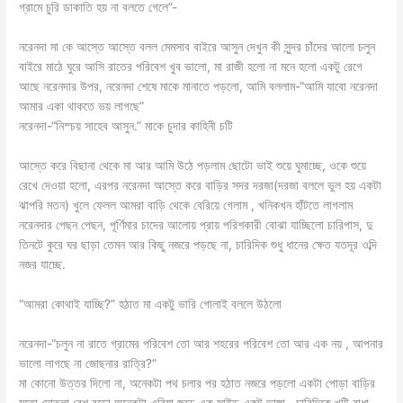
গ্রামে চুরি ডাকাতি হয় না বলতে গেলে”-
নরেনদা মা কে আস্তে আস্তে বলল মেমসাব বাইরে আসুন দেখুন কী সুন্দর চাঁদের আলো চলুন
বাইরে মাঠে ঘুরে আসি রাতের পরিবেশ খুব ভালো, মা রাজী হলো না মনে হলো একটু রেগে
আছে নরেনদার উপর, নরেনদা শেষে মাকে মানাতে পড়লো, আমি বললাম-“আমি যাবো নরেনদা
আমার একা থাকতে ভয় লাগছে”
নরেনদা-“নিস্চয় সাহেব আসুন.” মাকে চুদার কাহিনী চটি
আস্তে করে বিছানা থেকে মা আর আমি উঠে পড়লাম ছোটো ভাই শুয়ে ঘুমাচ্ছে, ওকে শুয়ে
রেখে দেওয়া হলো, এরপর নরেনদা আস্তে করে বাড়ির সদর দরজা(দরজা বললে ভুল হয় একটা
ঝাপরি মতন) খুলে ফেলল আমরা বাড়ি থেকে বেরিয়ে গেলাম , খনিকখন হাঁটতে লাগলাম
নরেনদার পেছন পেছন, পূর্ণিমার চাদের আলোয় প্রায় পরিশকারী বোঝা যাচ্ছিলো চারিপাস, দু
তিনটে কুরে ঘর ছাড়া তেমন আর কিছু নজরে পড়ছে না, চারিদিক শুধু ধানের ক্ষেত যতদূর ওব্দি
নজর যাচ্ছে.
“আমরা কোথাই যাচ্ছি?” হঠাত মা একটু ভারি গোলাই বললে উঠলো
নরেনদা-“চলুন না রাতে গ্রামের পরিবেশ তো আর শহরের পরিবেশ তো আর এক নয় , আপনার
ভালো লাগছে না জোছনার রাত্রি?”
মা কোনো উত্তর দিলো না, অনেকটা পথ চলার পর হঠাত নজরে পড়লো একটা পোড়া বাড়ির
মতো দোতলা বেশ বড়ো অনেকটা এরিযা জুড়ে এক সাইড একটু ভাঙ্গা , চারিদিকে খুটি বাধা