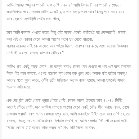
আমি-“আচ্ছা ওসুধের পাতাটা দাও দেখি একবার” আমি ট্যাবলেট এর পাতাটার পেছনে
ওয়ার্নিংগ:এ পরে দেখলাম সাইড এফেক্ট হতে পরে জোড় প্রথমবার কিন্তু পরে সেরে যাবে,
আর ব্রেস্টে স্লাইট্লী পেইন হতে পারে,
তাই আমি বললাম -“এতে ভয়ের কিছু নেই সাইড এফেক্ট পার্মানেংট নয় টেম্পোরারি. ভালো
কথা এই যে এরপর থেকে আমরা আগের মতো দুধ খেতে পারবো.”
এরপর নরেনদা ভাই কে আস্তে করে শুইয়ে দিলো, তারপর মার কাছে এসে বল্লো-“মেমসাব
দেখি কী অবস্থা হয়েছে আপনার মাইয়ের.”
আমিও মার একটু কাছে এলাম , মা বল্লো দারাও চালক যেন দেখতে না পায় এই বলে চালকের
দিকে পীঠ করে বসলো, এরপর নরেনদা ব্লাওসের হুক খুলে দেখে অবাক মাই দুটোর অবস্থা
আগের মতো ফুলে আছে, বোঁটা দুটো সাইজ়েও অনেক বড়ো হয়েছে,আমরা দুজনেই হামলে
পড়লাম এইকোরে.
এক দের ঘন্টা কেটে গেলো প্রায় পৌছে গেছি, চালক ভালো টেনেছে তাই ৪০-৪৫ মিনিট
আগেই পৌছে গেছি. মাও ব্লাউস লাগলো আগের থেকে একটু বেটর ফীল করছে এখন. নেমে
দেখলাম গ্রামটা বেশ শান্ত বোধহয় দুপুর বলে, আমি মোবাইলে টাইম চেক করে দেখি ১২.৩০
বাজছে, কিন্তু কোনো নেটওয়ার্কের সিগনাল দেখছি না, আমি বললাম-“কী গো নরেনদা দুটো
সিমের কোনো টাই আমার কাজ করছে না” মাও সাই দিলো আমারও.