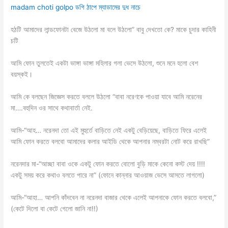
madam choti golpo ডগি ঠাপে ম্যাডামের দুধ নাচে
হঠটি আমাদের লান্ডফোনটা বেজে উঠলো মা বলে উঠলো” বাবু দেখতো কে? মাকে চুদার কাহিনী
চটি
আমি ফোন তুলতেই একটা ভাঙ্গা ভাঙ্গা মহিলার গলা ভেসে উঠলো, শুনে মনে হলো বেশ
বয়স্কই।
আমি কে বলছেন জিজ্ঞেস করতে বললে উঠলো “বাবা নরেণকে পাওয়া যাবে আমি নরেনের
মা….বহুদিন ওর সাথে কথাবার্তা নেই.
আমি-“আহ… নরেনদা তো এই মুহুর্তে বাড়িতে নেই একটু বেড়িয়েছে, বাড়িতে ফিরে এলেই
আমি ফোন করতে বলবো আমাদের কলার আইডি থেকে আপনার নম্বরটা নোট করে রাখছি”
নরেনদার মা-“আচ্ছা বাবা ওকে একটু ফোন করতে বোলো বুড়ি মাকে কেনো কস্ট দেয় !!!!
একটু সময় করে কথাও বলতে পারে না” (ফোনে কান্নার আওয়াজ ভেসে আসতে লাগলো)
আমি-“আহা… আপনি কাঁদবেন না নরেনদা বাজার থেকে এলেই আপনাকে ফোন করতে বলবো,”
(কেটে দিলো বা কেটে গেলো জানি না!!)