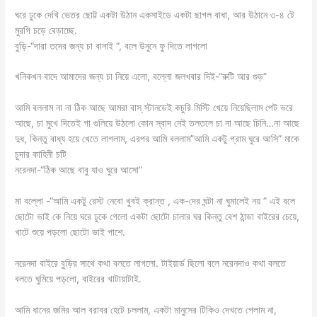
ঘরে ঢুকে দেখি ভেতর ছোট্ট একটা উঠান একসাইডে একটা ছাগল বাধা, আর উঠানে ৩-৪ টে
মুরগি চড়ে বেড়াচ্ছে.
বুড়ি-“দারা তদের জন্য চা বানাই “, বলে উনুনে ফু দিতে লাগলো
খনিকখন বাদে আমাদের জন্য চা নিয়ে এলো, বল্লো জলখবার দিই-“রুটি আর গুড়”
আমি বললাম না না ঠিক আছে আমরা বাস্ স্টানডেই কচুরি মিস্টি খেয়ে নিয়েছিলাম পেট ভরে
আছে, চা মুখে দিতেই গা গুলিয়ে উঠলো কোন স্বাদ নেই তলতলে চা না আছে চিনি…না আছে
দুধ, কিন্তু বাধ্য হয়ে খেতে লাগলাম, এরপর আমি বললাম”আমি একটু গ্রাম ঘুরে আসি” মাকে
চুদার কাহিনী চটি
নরেনদা-“ঠিক আছে বাবু যাও ঘুরে আসো”
মা বল্লো -“আমি একটু রেস্ট নেবো খুবই ক্রান্ত , এক-দের ঘন্টা না ঘুমালেই নয় ” এই বলে
ছোটো ভাই কে নিয়ে ঘরে ঢুকে গেলো একটা ছোটো চালার ঘর কিন্তু বেশ ঠান্ডা বাইরের চেয়ে,
খাটে শুয়ে পড়লো ছোটো ভাই পাশে.
নরেনদা বাইরে বুড়ির সাথে কথা বলতে লাগলো. টাইয়ার্ড ছিলো বলে নরেনদাও কথা বলতে
বলতে ঘুমিয়ে পড়লো, বাইরের খাটায়াটাই.
আমি ধানের জমির আল বরাবর হেটে চললাম, একটা মানুসের টিকিও দেখতে পেলাম না,