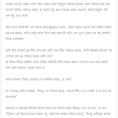
চেহারা দেখেই বোঝা গেলো আর পেছনে দুটো স্টুডেন্ট বোধহয় কলেজ থেকে ফিরছে,আর তার
পাশেই আমিও দাড়িয়ে আছি, মা হাতটা উচু করে উপরের রডটা ধরতেই শাড়ির কিছুটা পার্ট
বেশ উচু হয়ে গেলো
আর তাতে ব্লাউসটা বেশ ভালো করে উন্মুক্তও হলো , হঠাত নজরে পড়লো মার নাভীর কাছটা
চক চক করছে, আমি একটু কাছে গিয়ে নজর করতেই দেখি ওমা এতো বুকের দুধ মার ব্লাউস
ভিজে একককার
দুটো মাই থেকেই দুধ লীক করে মার নাভী বেয়ে নীচে গড়িয়ে পড়ছে, আমি জিজ্ঞেস করলাম “মা
তোমার তো দুধ গড়িয়ে পড়ছে নাভী বেয়ে”
মা নীচের দিকে তাকিয়ে এবার শাড়ির আঁচলটা দিয়ে কভার করলে লাগলো.এমন সময় ছোটো
ভাই কেঁদে উঠলো. কান্না থামে না.
আমি বললাম-“ভিড়ে বোধহয় ওর অসস্থি করছে, যা গরম”
মা-“বোধহয় ক্ষিদে পেয়েছে, কিন্তু এই ভিড়ের মধ্যে, কোনো সীটও তো দেখছি না যে বসে দুধ
খাওয়াবো”
সামনের যে গ্রামের মহিলারা ছিলো তারা বলে উঠলো বাচ্চা কাঁদছে ওকে দুধ দাও, মা বলে
“উঠলো এই ভিড়ের মধ্যে সম্ভব নয়, থাক বাস থামলে খাইয়ে দেবো”, কিন্তু ভাইয়ের কান্না