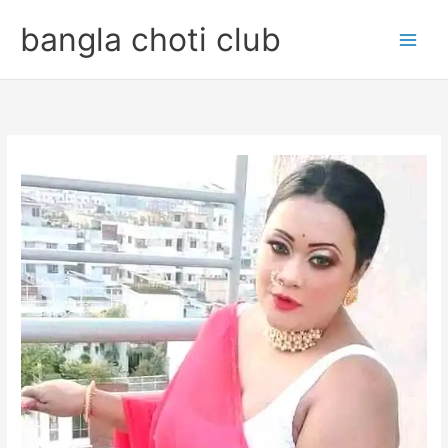
Skip
bangla choti club
to
content