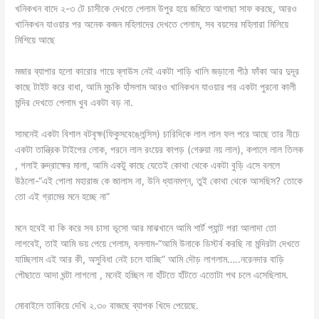
খনিকখন বাদে ২-৩ টে চাসীকে দেখতে পেলাম উপুর হয়ে জমিতে আগাছা সাফ করছে, আরও
খানিকখন যাওয়ার পর অনেক কজন মহিলাদের দেখতে পেলাম, সব বয়সের মহিলারা মিলিয়ে
মিশিয়ে আছে
মজার ব্যাপার হলো কারোর গায়ে ব্লাউস নেই একটা শাড়ি খালি জড়ানো পীঠ ফাঁকা আর দুদূর
কাছে টাইট করে বাধা, আমি মুচকি হাঁসলাম আরও খানিকখন যাওয়ার পর একটা পুরনো কালী
মন্দির দেখতে পেলাম খুব একটা বড় না.
সামনেই একটা বিশাল বটবৃক্ষ(ফিকুসবেঙ্লেন্সিস) চারিদিকে লাল লাল ফল পরে আছে তার নীচে
একটা তান্ত্রিক টাইপের লোক, পরনে লাল রংয়ের কাপড় (গেরুয়া নয় লাল), কপালে লাল তিলক
, গলাই রুদ্রাক্ষের মালা, আমি একটু কাছে যেতেই কোথা থেকে একটা বুড়ি এসে বললে
উঠলো-“এই পোলা মহারাজ কে জালাস না, উনি ধ্যানমগ্ন, তুই কোথা থেকে আসছিস? তোকে
তো এই গ্রামের মনে হচ্ছে না”
মনে হবেই বা কি করে সব চাসা ভূসো আর মাঝখানে আমি শার্ট প্যান্ট পরা আলাদা তো
লাগবেই, তাই আমি ভয় পেয়ে গেলাম, বললাম-“আমি উনাকে ডিস্টর্ব করছি না মন্দিরটা দেখতে
যাচ্ছিলাম এই আর কী, অসুবিধা নেই চলে যাচ্ছি” আমি দৌড় লাগলাম…..নরেনদার বাড়ি
পৌছাতে আদা ঘন্টা লাগলো , মনেই হচ্ছিল না হাঁটতে হাঁটতে এতোটা পথ চলে এসেছিলাম.
মোবাইলে তাকিয়ে দেখি ২.৩০ বাজছে ব্যাপক খিদে পেয়েছে.