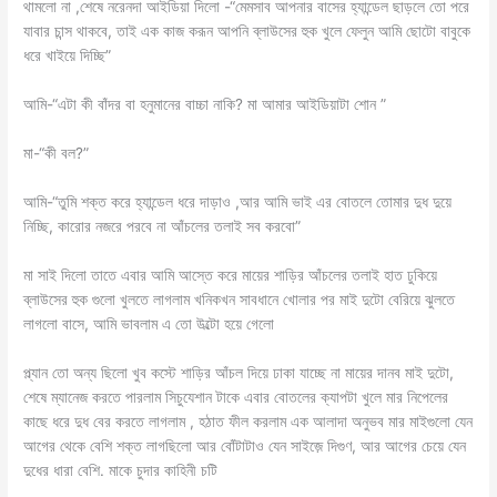
থামলো না ,শেষে নরেনদা আইডিয়া দিলো -“মেমসাব আপনার বাসের হ্যান্ডেল ছাড়লে তো পরে
যাবার চান্স থাকবে, তাই এক কাজ করূন আপনি ব্লাউসের হুক খুলে ফেলুন আমি ছোটো বাবুকে
ধরে খাইয়ে দিচ্ছি”
আমি-“এটা কী বাঁদর বা হনুমানের বাচ্চা নাকি? মা আমার আইডিয়াটা শোন ”
মা-“কী বল?”
আমি-“তুমি শক্ত করে হ্যান্ডেল ধরে দাড়াও ,আর আমি ভাই এর বোতলে তোমার দুধ দুয়ে
নিচ্ছি, কারোর নজরে পরবে না আঁচলের তলাই সব করবো”
মা সাই দিলো তাতে এবার আমি আস্তে করে মায়ের শাড়ির আঁচলের তলাই হাত ঢুকিয়ে
ব্লাউসের হুক গুলো খুলতে লাগলাম খনিকখন সাবধানে খোলার পর মাই দুটো বেরিয়ে ঝুলতে
লাগলো বাসে, আমি ভাবলাম এ তো উল্টো হয়ে গেলো
প্ল্যান তো অন্য ছিলো খুব কস্টে শাড়ির আঁচল দিয়ে ঢাকা যাচ্ছে না মায়ের দানব মাই দুটো,
শেষে ম্যানেজ করতে পারলাম সিচুযেশান টাকে এবার বোতলের ক্যাপটা খুলে মার নিপেলের
কাছে ধরে দুধ বের করতে লাগলাম , হঠাত ফীল করলাম এক আলাদা অনুভব মার মাইগুলো যেন
আগের থেকে বেশি শক্ত লাগছিলো আর বোঁটাটাও যেন সাইজ়ে দিগুণ, আর আগের চেয়ে যেন
দুধের ধারা বেশি. মাকে চুদার কাহিনী চটি