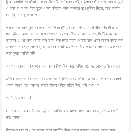
টুকো কংপ্লীট করো”এই বলে ছোটো ভাই কে বিছানায় শুইয়ে উপরে গাবীর মতো সামনে দুহাত
ও হাটুর উপর ভর দিয়ে ঝুকে একটা মাইয়ের বোঁটা ভাইয়ের মুখে ঢুকিয়ে দিলো, আর পাছাটা
তো উচু করে তুলে ধরলো.
নরেনদা তো বেশ খুশি -“মেমসাব আপনি বেস্ট” এই বলে আবার কালো খাড়া বাঁড়াটা মায়ের
গুদে ঢুকিয়ে চুদতে লাগলো, মাও গোঙ্গাতে লাগলো এইভাবে তাও ১০-১২ মিনিট চলার পর
ভাইয়ের ও পেট ভরে গেলো আর উঠে দৌড় দিয়ে বাইরে খেলতে চলে এলো আমার কাছে আর
নরেনদাও মার গুদে মাল ছাড়লো, গুধ বেয়ে থাই এর উপর দিয়ে নরেনদার মাল গড়াতে লাগলো
মাকে চুদার কাহিনী চটি
এর পর নরেনদা মার সামনে এসে একটা লিপ-কিস করে জঙ্গিয়া পরে ঘর থেকে বেরিয়ে গেলো.
এদিকে ৩০ ওভারের মতো শেষ হলো, আমি টীভী দেখেই যাচ্ছি , মা ঘর থেকে এবার বেরলো
একটা কাপড় পরে, তারপর বললে উঠলো “কীরে সুহিল কিছু খাবি এখন ?”
আমি -“তোমার দুধ!
মা -“তা তো আর নেই শেষ ,তুই তো জানিস আর আগের মতো অত হয় না, তোকে ম্যাগী
করে দিচ্ছি.”
কিছুক্খন বাদে মা এলো আমার হাতে ম্যাগীটা দিয়ে-“তোর নরেনদা বোধহয় গ্রামে যাবে