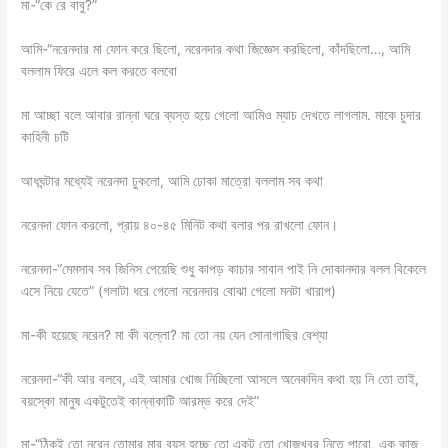
মা-“কে রে বাবু?”
আমি-“নরেনদার মা ফোন করে ছিলো, নরেনদার কথা জিজ্ঞেস করছিলো, কাঁদছিলো…, আমি
বললাম ফিরে এলে কল করতে বলবো
মা আচ্ছা বলে আবার রান্না ঘরে ব্যস্ত হয়ে গেলো আমিও ম্যাচ দেখতে লাগলাম. মাকে চুদার
কাহিনী চটি
আধঘন্টার মধ্যেই নরেনদা ঢুকলো, আমি ঢোকা মাত্রো বললাম সব কথা
নরেনদা ফোন করলো, প্রায় ৪০-৪৫ মিনিট কথা বলার পর রাখলো ফোন।
নরেনদা-“মেমসাব সব জিনিস পেয়েছি শুধু কাপড় কাচার সাবান পাই নি দোকানদার বলল বিকেলে
এসে নিয়ে যেতে” (গলাটা ধরে গেলো নরেনদার বোঝা গেলো মনটা খারাপ)
মা-কী হয়েছে নরেন? মা কী বল্লো? মা তো নয় যেন সোনাগাছির বেশ্যা
নরেনদা-“কী আর বলবে, এই আমার খোজ নিচ্ছিলো আসলে অনেকদিন কথা হয় নি তো তাই,
বয়স্কো মানুষ একটুতেই কান্নাকাটি আরম্ভ করে দেই”
মা-“ঠিকই তো নরেন তোমার মার বয়স হচ্ছে তো একটু তো খোজখবর নিতে পারো, এক কাজ