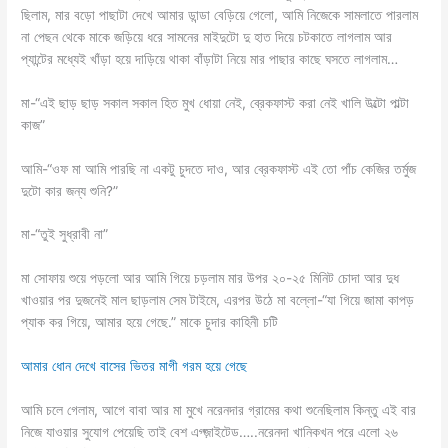
ছিলাম, মার বড়ো পাছাটা দেখে আমার ডান্ডা বেড়িয়ে গেলো, আমি নিজেকে সামলাতে পারলাম
না পেছন থেকে মাকে জড়িয়ে ধরে সামনের মাইদুটো দু হাত দিয়ে চটকাতে লাগলাম আর
প্যান্টের মধ্যেই খাঁড়া হয়ে দাড়িয়ে থাকা বাঁড়াটা নিয়ে মার পাছার কাছে ঘসতে লাগলাম…
মা-“এই ছাড় ছাড় সকাল সকাল হিত মুখ ধোয়া নেই, ব্রেকফাস্ট করা নেই খালি উল্টো পাল্টা
কাজ”
আমি-“ওফ মা আমি পারছি না একটু চুদতে দাও, আর ব্রেকফাস্ট এই তো পাঁচ কেজির তর্মুজ
দুটো কার জন্য শুনি?”
মা-“তুই সুধ্রাবী না”
মা সোফায় শুয়ে পড়লো আর আমি গিয়ে চড়লাম মার উপর ২০-২৫ মিনিট চোদা আর দুধ
খাওয়ার পর দুজনেই মাল ছাড়লাম সেম টাইমে, এরপর উঠে মা বল্লো-“যা গিয়ে জামা কাপড়
প্যাক কর গিয়ে, আমার হয়ে গেছে.” মাকে চুদার কাহিনী চটি
আমার ধোন দেখে বাসের ভিতর মাগী গরম হয়ে গেছে
আমি চলে গেলাম, আগে বাবা আর মা মুখে নরেনদার গ্রামের কথা শুনেছিলাম কিন্তু এই বার
নিজে যাওয়ার সুযোগ পেয়েছি তাই বেশ এগ্জ়াইটেড…..নরেনদা খানিকখন পরে এলো ২৬