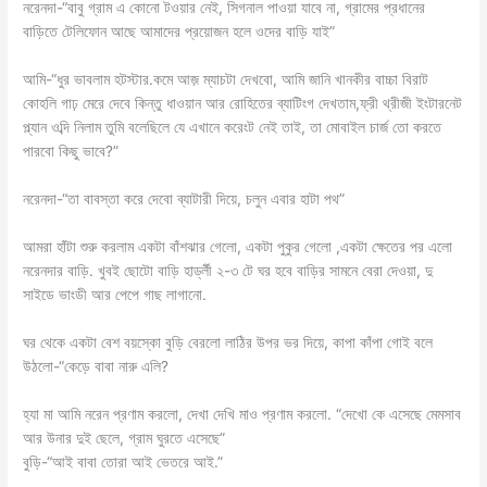
নরেনদা-“বাবু গ্রাম এ কোনো টওয়ার নেই, সিগনাল পাওয়া যাবে না, গ্রামের প্রধানের
বাড়িতে টেলিফোন আছে আমাদের প্রয়োজন হলে ওদের বাড়ি যাই”
আমি-“ধুর ভাবলাম হটস্টার.কমে আজ় ম্যাচটা দেখবো, আমি জানি খানকীর বাচ্চা বিরাট
কোহলি গাঢ় মেরে দেবে কিন্তু ধাওয়ান আর রোহিতের ব্যাটিংগ দেখতাম,ফ্রী থ্রীজী ইংটারনেট
প্ল্যান ওব্দি নিলাম তুমি বলেছিলে যে এখানে করেংট নেই তাই, তা মোবাইল চার্জ তো করতে
পারবো কিছু ভাবে?”
নরেনদা-“তা বাবস্তা করে দেবো ব্যাটারী দিয়ে, চলুন এবার হাটা পথ”
আমরা হাঁটা শুরু করলাম একটা বাঁশঝার গেলো, একটা পুকুর গেলো ,একটা ক্ষেতের পর এলো
নরেনদার বাড়ি. খুবই ছোটো বাড়ি হার্ড্লী ২-৩ টে ঘর হবে বাড়ির সামনে বেরা দেওয়া, দু
সাইডে ভাংডী আর পেপে গাছ লাগানো.
ঘর থেকে একটা বেশ বয়স্কো বুড়ি বেরলো লাঠির উপর ভর দিয়ে, কাপা কাঁপা গোই বলে
উঠলো-“কেড়ে বাবা নারু এলি?
হ্যা মা আমি নরেন প্রণাম করলো, দেখা দেখি মাও প্রণাম করলো. “দেখো কে এসেছে মেমসাব
আর উনার দুই ছেলে, গ্রাম ঘুরতে এসেছে”
বুড়ি-“আই বাবা তোরা আই ভেতরে আই.”