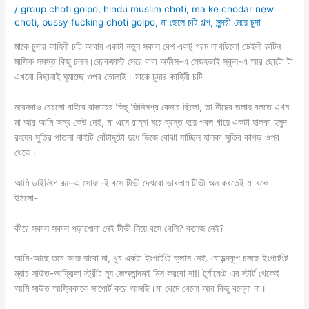
/
group choti golpo
,
hindu muslim choti
,
ma ke chodar new
choti
,
pussy fucking choti golpo
,
মা ছেলে চটি গল্প
,
সুন্দরী মেয়ে চুদা
মাকে চুদার কাহিনী চটি আবার একটা নতুন সকাল বেশ একটু গরম লাগছিলো ডেইলী রুটিন
মাফিক সমস্ত কিছু চলল।ব্রেকফাস্ট সেরে বাবা অফীস-এ মেজহভাই স্কূল-এ আর ছোটো টা
এখনো বিছানাই ঘুমাচ্ছে ওপর তোলাই। মাকে চুদার কাহিনী চটি
নরেনদাও বেরলো বাইরে বাজারের কিছু জিনিসপ্র কেনার ছিলো, তা নীচের তলায় বলতে এখন
মা আর আমি অন্য কেউ নেই, মা এসে রান্না ঘরে ব্যস্ত হয়ে পরল গায়ে একটা হালকা হলুদ
রংয়ের সুতির পাতলা নাইটি বোঁটাদূটো দুধে ভিজে বোঝা যাচ্ছিল হালকা সুতির কাপড় ওপর
থেকে।
আমি ডাইনিংগ রূম-এ সোফা-ই বসে টীভী দেখবো ভাবলাম টীভী অন করতেই মা বকে
উঠলো-
কীরে সকাল সকাল পড়াশোনা নেই টীভী নিয়ে বসে গেলি? কলেজ নেই?
আমি-আছে তবে আজ যাবো না, খুব একটা ইংপর্টেংট ক্লাস নেই. বোড়ল্দকূপ চলছে ইংপর্টেংট
ম্যাচ সাউত-আফ্রিকা স্ট্রীট ন্যূ জ়েঅলান্দমই মিস করবো না!! টূর্নামেংট এর স্টার্ট থেকেই
আমি সাউত আফ্রিকাকে সাপোর্ট করে আসছি।মা থেমে গেলো আর কিছু বল্লো না।