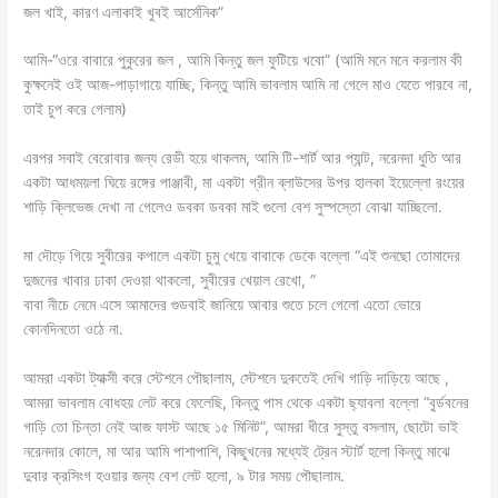
জল খাই, কারণ এলাকাই খুবই আর্সেনিক”
আমি-“ওরে বাবারে পুকুরের জল , আমি কিন্তু জল ফুটিয়ে খবো” (আমি মনে মনে করলাম কী
কুক্ষনেই ওই আজ-পাড়াগায়ে যাচ্ছি, কিন্তু আমি ভাবলাম আমি না গেলে মাও যেতে পারবে না,
তাই চুপ করে গেলাম)
এরপর সবাই বেরোবার জন্য রেডী হয়ে থাকলম, আমি টি-শার্ট আর প্যান্ট, নরেনদা ধুতি আর
একটা আধময়লা ঘিয়ে রঙ্গের পাঞ্জাবী, মা একটা গ্রীন ব্লাউসের উপর হালকা ইয়েল্লো রংয়ের
শাড়ি ক্লিভেজ দেখা না গেলেও ডবকা ডবকা মাই গুলো বেশ সুস্পস্তো বোঝা যাচ্ছিলো.
মা দৌড়ে গিয়ে সুবীরের কপালে একটা চুমু খেয়ে বাবাকে ডেকে বল্লো “এই শুনছো তোমাদের
দুজনের খাবার ঢাকা দেওয়া থাকলো, সুবীরের খেয়াল রেখো, ”
বাবা নীচে নেমে এসে আমাদের গুডবাই জানিয়ে আবার শুতে চলে গেলো এতো ভোরে
কোনদিনতো ওঠে না.
আমরা একটা ট্যাক্সী করে স্টেশনে পৌছালাম, স্টেশনে দুকতেই দেখি গাড়ি দাড়িয়ে আছে ,
আমরা ভাবলাম বোধহয় লেট করে ফেলেছি, কিন্তু পাস থেকে একটা ছ্যাবলা বল্লো “বুর্ডবনের
গাড়ি তো চিন্তা নেই আজ ফাস্ট আছে ১৫ মিনিট”, আমরা ধীরে সুস্তু বসলাম, ছোটো ভাই
নরেনদার কোলে, মা আর আমি পাশাপাশি, কিছুখনের মধ্যেই ট্রেন স্টার্ট হলো কিন্তু মাঝে
দুবার ক্রসিংগ হওয়ার জন্য বেশ লেট হলো, ৯ টার সময় পৌছালাম.