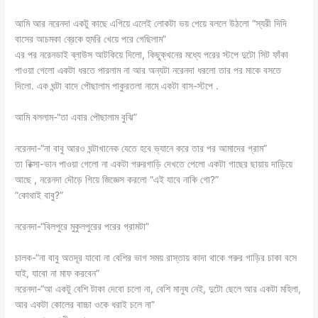
আমি আর নরেনদা একটু কাছে এগিয়ে এলেই লোকটা ভয় পেয়ে বললে উঠলো “স্যরী দিদি
বাসের আচমকা ব্রেকে হুমরি খেয়ে পরে গেছিলাম”
এর পর নরেনডাই ব্লাউস আটকিয়ে দিলো, কিছুক্খনের মধ্যে পরের স্টপে দুটো সিট ফাঁকা
পাওয়া গেলো একটা ধরতে পারলাম না আর অন্যটা নরেনদা ধরলো তার পর মাকে বসতে
দিলো. এক ঘন্টা বাদে পৌছালাম পাকুরতলা নামে একটা বাস-স্টপে .
আমি বললাম-“তা এবার পৌছালাম বুঝি”
নরেনদা-“না বাবু আরও ঘন্টাখানেক যেতে হবে ভ্যানে করে তার পর আমাদের গ্রাম”
তা রিক্সা-ভান পাওয়া গেলো না একটা গরুরগাড়ি দেখতে পেলো একটা গাছের ছায়ায় দাড়িয়ে
আছে , নরেনদা দৌড়ে গিয়ে জিজ্ঞেস করলো “এই যাবে নাকি গো?”
“কোথাই বাবু?”
নরেনদা-“বিলপুরে মুকুলপুরের পরের গ্রামটা”
চালক-“না বাবু অতদূর যাবো না বেশির ভাগ সময় রাস্তায় কাদা থাকে গরুর গাড়ির চাকা বসে
যাই, যাবো না মাফ করবেন”
নরেনদা-“আ একটু বেশি টাকা দেবো চলো না, বেশি মানুষ নেই, দুটো ছেলে আর একটা মহিলা,
আর একটা কোলের বাচ্চা ওকে ধরাই চলে না”