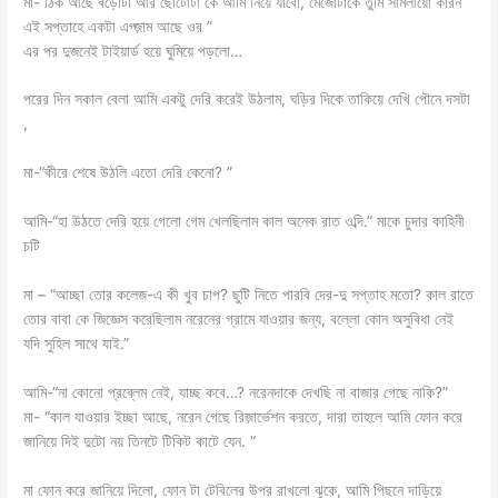
মা-“ঠিক আছে বড়োটা আর ছোটোটা কে আমি নিয়ে যাবো, মেজোটাকে তুমি সামলীয়ো কারন
এই সপ্তাহে একটা এগ্জ়াম আছে ওর ”
এর পর দুজনেই টাইয়ার্ড হয়ে ঘুমিয়ে পড়লো…
পরের দিন সকাল বেলা আমি একটু দেরি করেই উঠলাম, ঘড়ির দিকে তাকিয়ে দেখি পৌনে দসটা
,
মা-“কীরে শেষে উঠলি এতো দেরি কেনো? ”
আমি-“হা উঠতে দেরি হয়ে গেলো গেম খেলছিলাম কাল অনেক রাত ওব্দি.” মাকে চুদার কাহিনী
চটি
মা – “আচ্ছা তোর কলেজ-এ কী খুব চাপ? ছুটি নিতে পারবি দের-দু সপ্তাহ মতো? কাল রাতে
তোর বাবা কে জিজ্ঞেস করেছিলাম নরেনের গ্রামে যাওয়ার জন্য, বল্লো কোন অসুবিধা নেই
যদি সুহিল সাথে যাই.”
আমি-“না কোনো প্রব্লেম নেই, যাচ্ছ কবে…? নরেনদাকে দেখছি না বাজার গেছে নাকি?”
মা- “কাল যাওয়ার ইচ্ছা আছে, নরেন গেছে রিজ়ার্ভেশন করতে, দারা তাহলে আমি ফোন করে
জানিয়ে দিই দুটো নয় তিনটে টিকিট কাটে যেন. “
মা ফোন করে জানিয়ে দিলো, ফোন টা টেবিলের উপর রাখলো ঝুকে, আমি পিছনে দাড়িয়ে