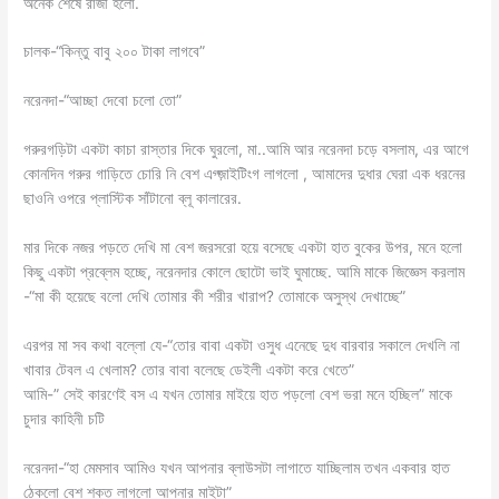
অনেক শেষে রাজী হলো.
চালক-“কিন্তু বাবু ২০০ টাকা লাগবে”
নরেনদা-“আচ্ছা দেবো চলো তো”
গরুরগড়িটা একটা কাচা রাস্তার দিকে ঘুরলো, মা..আমি আর নরেনদা চড়ে বসলাম, এর আগে
কোনদিন গরুর গাড়িতে চোরি নি বেশ এগ্জ়াইটিংগ লাগলো , আমাদের দুধার ঘেরা এক ধরনের
ছাওনি ওপরে প্লাস্টিক সাঁটানো ব্লূ কালারের.
মার দিকে নজর পড়তে দেখি মা বেশ জরসরো হয়ে বসেছে একটা হাত বুকের উপর, মনে হলো
কিছু একটা প্রব্লেম হচ্ছে, নরেনদার কোলে ছোটো ভাই ঘুমাচ্ছে. আমি মাকে জিজ্ঞেস করলাম
-“মা কী হয়েছে বলো দেখি তোমার কী শরীর খারাপ? তোমাকে অসুস্থ দেখাচ্ছে”
এরপর মা সব কথা বল্লো যে-“তোর বাবা একটা ওসুধ এনেছে দুধ বারবার সকালে দেখলি না
খাবার টেবল এ খেলাম? তোর বাবা বলেছে ডেইলী একটা করে খেতে”
আমি-” সেই কারণেই বস এ যখন তোমার মাইয়ে হাত পড়লো বেশ ভরা মনে হচ্ছিল” মাকে
চুদার কাহিনী চটি
নরেনদা-“হা মেমসাব আমিও যখন আপনার ব্লাউসটা লাগাতে যাচ্ছিলাম তখন একবার হাত
ঠেকলো বেশ শক্ত লাগলো আপনার মাইটা”