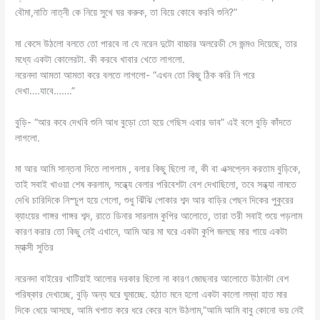
বৌমা,নাতি নাত্নী কে নিয়ে সুখে ঘর করুক, তা বিয়ে কোবে করবি শুনি?”
মা কেসে উঠলো বলতে তো পারবে না যে নরেন দুটো বাচ্চার অলরেডী সে জন্মও দিয়েছে, তার
মধ্যে একটা কোলেরটা. কী করবে খাবার খেতে লাগলো.
নরেনদা আমতা আমতা করে বলতে লাগলো- “এখন তো কিছু ঠিক করি নি পরে
দেখা….যাবে…….”
বুড়ি- “আর কবে দেখবি শুনি আধ বুড়ো তো হয়ে গেছিস এবার ভাব” এই বলে বুড়ি কাঁদতে
লাগলো.
মা আর আমি সান্তনা দিতে লাগলাম , বলার কিছু ছিলো না, কী বা এক্সপ্লেন করতাম বুড়িকে,
তাই সবাই খাওয়া শেষ করলাম, সন্ধ্যে বেলার পরিবেশটা বেশ দেখাছিলো, তবে সন্ধ্যা নামতে
দেখি চারিদিকে নিস্চুপ হয়ে গেলো, শুধু ঝিঁঝি পোকার শব্দ আর বাড়ির পেছন দিকের পুকুরের
ব্যাংয়ের গাঙ্গর গাঙ্গর শব্দ, রাতে ডিনার সারলাম কুপির আলোতে, তারা তরী সবাই শুয়ে পড়লাম
কারণ করার তো কিছু নেই এখানে, আমি আর মা ঘরে একটা কুপি জলছে মার গায়ে একটা
ম্যাক্সী সুতির
নরেনদা বাইরের খাটিয়াই আলোর দরকার ছিলো না কারণ জোছনার আলোতে উঠানটা বেশ
পরিষ্কার দেখাচ্ছে, বুড়ি অন্য ঘরে ঘুমাচ্ছে. হঠাত মনে হলো একটা কালো লম্বা হাত মার
দিকে ধেয়ে আসছে, আমি খপাত করে ধরে কেরে বলে উঠলাম,”আমি আমি বাবু কোনো ভয় নেই