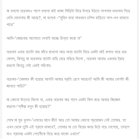
মা বসলো নরেনদাও পাশে বসলো মাই ভাঙ্গা সিড়িটা দিয়ে উপরে উঠতে লাগলাম ভাবলাম গিয়ে
দেখি দোতলায় কী আছে?, মা বল্লো -“সুহিল বাবা সাবধানে চলিস বাড়িতে সাপ-খপ থাকতে
পারে”
আমি-“জোছনার আলোতে দেখাই যাচ্ছে চিন্তা করো না”
নরেনদা এবার হাতটা মার কাঁধে রাখলো আর অন্য হাতটা দিয়ে একটা মাই কপাত করে ধরে
ফেলল, কিন্তু মা নরেনদার হাতটা বারি মেরে সরিয়ে দিলো , নরেনদা আবার একবার ট্রায়
করলো কিন্তু সেই একই পরিণাম.
নরেনদা-“মেমসাব কী হয়েছে আপনি আমার প্রতি রেগে আছেন? আমি কী আমার দোশটা কী
জানতে পারি?”
মা কোনো উত্তর কিলো না, এবার নরেনদা মার গালে একটা কিস করে আবার জিজ্ঞেস
করলো-“প্লীজ় বলুন কী হয়েছে?”
শেষে মা মুখ খুলল-“এসবের মানে কী!! আর তো আমার কোনো প্রয়োজন নেই তোমার. তা
এখন থেকে তুমি এই গ্রামে থাকবে?, তোমার মা তো বিয়ের জন্য উঠে পরে লেগেছে, তাহলে
যাও গ্রামের একটা পেত্নীকে বিয়ে করে থাকো এখানে”