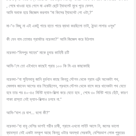
, শেষে খাওয়া হয়ে গেলে মা একটা ছো্ট ট্যাবলেট মুখে পুরে ফেলল.
আমি অবাক হয়ে জিজ্ঞেস করলাম “মা কিসের ট্যাবলেট গো ওটা,?”
মা-“ও কিছু না এই একটু গায়ে হাতে পায়ে ব্যাথা করছিলো তাই, ঠান্ডা লাগার ওসুধ”
কী যেন নাম তোমার গ্রামটার নরেনদা?” আমি জিজ্ঞেস করে উঠলাম
নরেনদা-“বিলপুর সাহেব” মাকে চুদার কাহিনী চটি
আমি-“সে তো এইখানে কাছেই প্রায় ১০০ কি মি এর কাছাকাছি
নরেনদা-“না সুহিলবাবু জানি বুর্ডবান কাছে কিন্তু স্টেশন থেকে গ্রাম ওব্দি অনেকটা পথ,
মেমসাব জানেন আগের বার গিয়েছিলেন, প্রথমে স্টেশন থেকে বাসে করে খানেকটা পথ যেতে
হবে তার পর ৪০-৪৫ মিনিট ভ্যান-রিক্সা করে যেতে হবে , শেষে ৩০ মিনিট পায়ে হেঁটে, কারণ
পাকা রাস্তা নেই ভ্যান-রিক্সাও চলবে না.”
আমি-“বাপ রে বাপ… বলো কী?”
নরেনদা-“হা বাবু বেশির ভাগই গরীব চাষী, গ্রামে এখনো লাইট আসে নি, জলের ভালো
ব্যাবস্তা নেই একটা নলকূপ আছে কিন্তু ওটার অবস্থা সেরকমি, বেশিরভাগ লোক পুকুরের