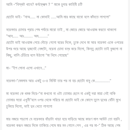
আমি -“বিস্কট খাবে? কর্নফ্লেক্স ? ” মাকে চুদার কাহিনী চটি
ছোটো ভাই- “নাঅ….. মা কোথাই …..আমি মার কাছে যাবো বলে কাঁদতে লাগলো”
নরেনদার চোদার প্রায় শেষ পর্যায়ে মারো তাই , মা জোরে জোরে আওয়াজ করতে থাকলো
“আহ….. আঃ…….. অম………”
ছোটো ভাই আওয়াজ পেয়ে দৌড়ে গেলো ঘরের দিকে, ঢুকে দেখে মা আর নরেনদা একে ওপরের
উপর শুয়ে আছে দুজনেই নেঙ্গটো, নরেনা চোদা বন্ধ করে দিলো, কিন্তু ছোটো তাই বুজলো না
কিছু, খালি চেঁচিয়ে বলে উঠলো “মা খিদে পেয়েছে”
মা- “ইশ সোনা এসো এখানে…”
নরেনদা-“মেমসাব আর একটু ৩-৪ মিনিট তার পর না হয় ছোটো বাবু কে…………..”
মা নরেনদা কে ধমক দিয়ে-“না কখনো না ওটা তোমার ছেলে না একটু দয়া মায়া নেই নাকি
তোমার সরো এখুনী”বলে ওপর থেকে সরিয়ে মা ছোটো ভাই কে কোলে তুলে দুধের বোঁটা মুখে
ঢুকিয়ে দিলো, ভাই দুধ খেতে লাগলো
মার নজরে পড়লো যে নরেনদার বাঁড়াটা খাড়া হয়ে দাড়িয়ে আছে কারণ মাল আউট তো হয়নি ,
নরেনদা করূন নজরে দিকে তাকিয়ে শেষে মার মন গোলে গেল , এর পর মা-” ঠিক আছে শেষ