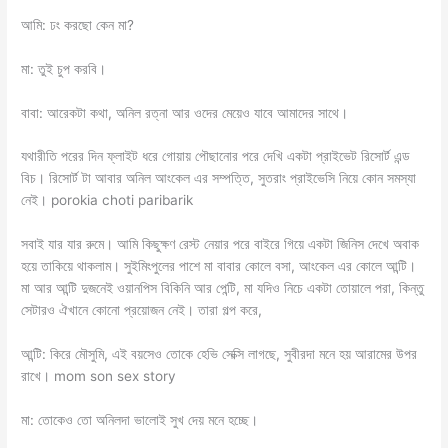
আমি: ঢং করছো কেন মা?
মা: তুই চুপ করবি।
বাবা: আরেকটা কথা, অনিল রত্না আর ওদের মেয়েও যাবে আমাদের সাথে।
যথারীতি পরের দিন ফ্লাইট ধরে গোয়ায় পৌছানোর পরে দেখি একটা প্রাইভেট রিসোর্ট এন্ড
বিচ। রিসোর্ট টা আবার অনিল আংকেল এর সম্পত্তি, সুতরাং প্রাইভেসি নিয়ে কোন সমস্যা
নেই। porokia choti paribarik
সবাই যার যার রুমে। আমি কিছুক্ষণ রেস্ট নেয়ার পরে বাইরে গিয়ে একটা জিনিস দেখে অবাক
হয়ে তাকিয়ে থাকলাম। সুইমিংপুলের পাশে মা বাবার কোলে বসা, আংকেল এর কোলে আন্টি।
মা আর আন্টি দুজনেই ওয়ানপিস বিকিনি আর পেন্টি, মা যদিও নিচে একটা তোয়ালে পরা, কিন্তু
সেটারও ঐখানে কোনো প্রয়োজন নেই। তারা গল্প করে,
আন্টি: কিরে মৌসুমি, এই বয়সেও তোকে হেভি সেক্সি লাগছে, সুবীরদা মনে হয় আরামের উপর
রাখে। mom son sex story
মা: তোকেও তো অনিলদা ভালোই সুখ দেয় মনে হচ্ছে।