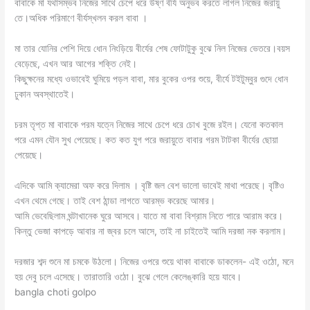
বাবাকে মা যথাসম্ভব নিজের সাথে চেপে ধরে উষ্ণ বীর্য অনুভব করতে লাগল নিজের জরায়ু
তে।অধিক পরিমাণে বীর্যস্খলন করল বাবা ।
মা তার যোনির পেশি দিয়ে ধোন নিংড়িয়ে বীর্যের শেষ ফোটাটুকু বুঝে নিল নিজের ভেতরে।বয়স
বেড়েছে, এখন আর আগের শক্তি নেই।
কিছুক্ষনের মধ্যে ওভাবেই ঘুমিয়ে পড়ল বাবা, মার বুকের ওপর শুয়ে, বীর্যে টইটুম্বুর গুদে ধোন
ঢুকান অবস্থাতেই।
চরম তৃপ্ত মা বাবাকে পরম যত্নে নিজের সাথে চেপে ধরে চোখ বুজে রইল। যেনো কতকাল
পরে এমন যৌন সুখ পেয়েছে। কত কত যুগ পরে জরায়ুতে বাবার গরম টাটকা বীর্যের ছোয়া
পেয়েছে।
এদিকে আমি ক্যামেরা অফ করে দিলাম । বৃষ্টি জল বেশ ভালো ভাবেই মাথা পরেছে। বৃষ্টিও
এখন থেমে গেছে। তাই বেশ ঠান্ডা লাগতে আরম্ভ করেছে আমার।
আমি ভেবেছিলাম ঘন্টাখানেক ঘুরে আসবে। যাতে মা বাবা বিশ্রাম নিতে পারে আরাম করে।
কিন্তু ভেজা কাপড়ে আবার না জ্বর চলে আসে, তাই না চাইতেই আমি দরজা নক করলাম।
দরজার শব্দ শুনে মা চমকে উঠলো। নিজের ওপরে শুয়ে থাকা বাবাকে ডাকলেন- এই ওঠো, মনে
হয় দেবু চলে এসেছে। তারাতারি ওঠো। বুঝে গেলে কেলেঙ্কারি হয়ে যাবে।
bangla choti golpo