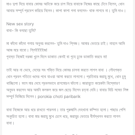
মাও দুপা দিয়ে বাবার কোমর আটকে করে চাপ দিয়ে বাবাকে নিজের কাছে টেনে নিলেন, ধোন
আবার সম্পূর্ন প্রবেশ করিয়ে নিলেন। কাপা কাপা গলা বললেন- থাক লাগবে না। তুমি দাও।
New sex story
বাবা- কি বলছো তুমি?
মা কাঁদো কাঁদো গলায় অনুনয় করলেন- তুমি দাও প্লিজ। আমার ভেতরে চাই। নাহলে আমি
আজ মরে যাবো। প্লিইইইইজ!
গৃহস্ত নিজেই দরজা খুলে দিলে ডাকাত কেনই বা গৃহে ঢুকে ডাকাতি করবে না!
তাই আর না ভেবে, দেহের সব শক্তি দিয়ে কোমর চালনা করতে লাগল বাবা । লৌহশক্ত
ধোন প্রবল গতিতে গুদের পথে যাওয়া আসা করতে লাগলো। প্রতিবার জরায়ু মুখে, ধোন চুমু
খাচ্ছিলো। ফলে মার দেহে প্রবলভাবে রাগমোচন ঘটলো। জারায়ুতে কয়েকটা বিস্ফোরণ
অনুভব করলেন আর অমনি কলকল করে জল ছেড়ে দিলেন রত্না দেবি। বাবার বিচি সমেত লিঙ্গ
সম্পুর্ন ভিজিয়ে দিলেন। porokia choti paribarik
বাবা নিজেকে আর ধরে রাখতে পারলনা। তার পুরুষালি দেহখানা কম্পিত হলো। পাছার পেশি
সংকুচিত হলো। বাবা মার জরায়ু মুখে চেপে ধরে, জরায়ুর ভেতরে বীর্যস্খলন করতে লাগল
বাবা।