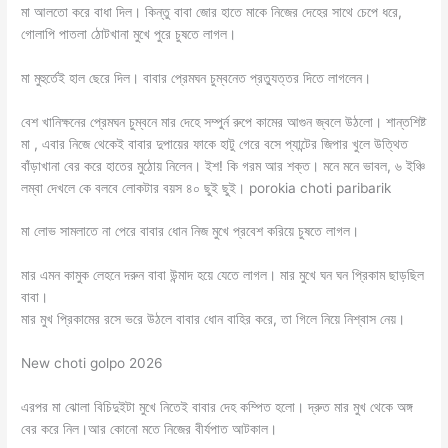
মা আলতো করে বাধা দিল। কিন্তু বাবা জোর হাতে মাকে নিজের দেহের সাথে চেপে ধরে,
গোলাপি পাতলা ঠোটখানা মুখে পুরে চুষতে লাগল।
মা মুহুর্তেই হাল ছেরে দিল। বাবার প্রেমঘন চুম্বনেত প্রত্যুত্তর দিতে লাগলেন।
বেশ খানিক্ষনের প্রেমঘন চুম্বনে মার দেহে সম্পুর্ন রুপে কামের আগুন জ্বলে উঠলো। শান্তশিষ্ট
মা , এবার নিজে থেকেই বাবার দুপায়ের ফাকে হাটু গেরে বসে প্যান্টের জিপার খুলে উত্থিত
বাঁড়াখানা বের করে হাতের মুঠোয় নিলেন। ইশ! কি গরম আর শক্ত। মনে মনে ভাবল, ৬ ইঞ্চি
লম্বা দেখলে কে বলবে লোকটার বয়স ৪০ ছুই ছুই। porokia choti paribarik
মা লোভ সামলাতে না পেরে বাবার ধোন নিজ মুখে প্রবেশ করিয়ে চুষতে লাগল।
মার এমন কামুক লেহনে দরুন বাবা উন্মাদ হয়ে যেতে লাগল। মার মুখে ঘন ঘন প্রিকাম ছাড়ছিল
বাবা।
মার মুখ প্রিকামের রসে ভরে উঠলে বাবার ধোন বাহির করে, তা গিলে নিয়ে নিশ্বাস নেয়।
New choti golpo 2026
এরপর মা ঝোলা বিচিদুইটা মুখে নিতেই বাবার দেহ কম্পিত হলো। দ্রুত মার মুখ থেকে অঙ্গ
বের করে নিল।আর কোনো মতে নিজের বীর্যপাত আটকাল।