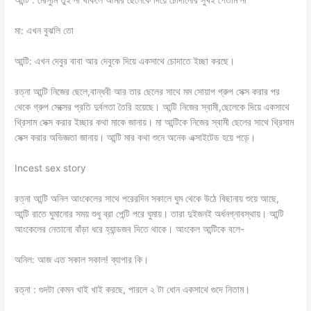
আন্টি : মৌসুমি তুই না থাকলে আমার ছেলেকে দিয়ে চোদানোর সুখই পেতাম না
মা: এখন বুঝলি তো
আন্টি: এখন দেবুর বাবা আর দেবুকে দিয়ে একসাথে চোদাতে ইচ্ছা করছে।
রত্না আন্টি নিজের ছেলে,বান্ধবী আর তার ছেলের সাথে মম সোয়াপ গ্রুপ সেক্স করার পর
থেকে গ্রুপ সেক্সের প্রতি দুর্বলতা তৈরি হয়েছে। আন্টি নিজের স্বামী,ছেলেকে দিয়ে একসাথে
থ্রিসাম সেক্স করার ইচ্ছার কথা মাকে জানায়। মা আন্টিকে নিজের স্বামী ছেলের সাথে থ্রিসাম
সেক্স করার অভিজ্ঞতা জানায়। আন্টি মার কথা শুনে অনেক এক্সাইটেড হয়ে পড়ে।
Incest sex story
রত্না আন্টি অনিল আংকেলের সাথে পরেরদিন সকালে ঘুম থেকে উঠে বিছানায় শুয়ে আছে,
আন্টি রাতে ঘুমানোর সময় শুধু ব্রা পেন্টি পরে ঘুমায়। তারা দুইজনই অর্ধনগ্নাবস্থায়। আন্টি
আংকেলের নেতানো বাঁড়া ধরে হ্যান্ডজব দিতে থাকে। আংকেল আন্টিকে বলে-
অনিল: আজ এত সকাল সকাল! ব্যাপার কি।
রত্না : গুদটা কেমন খাই খাই করছে, পারলে ২ টা ধোন একসাথে গুদে নিতাম।