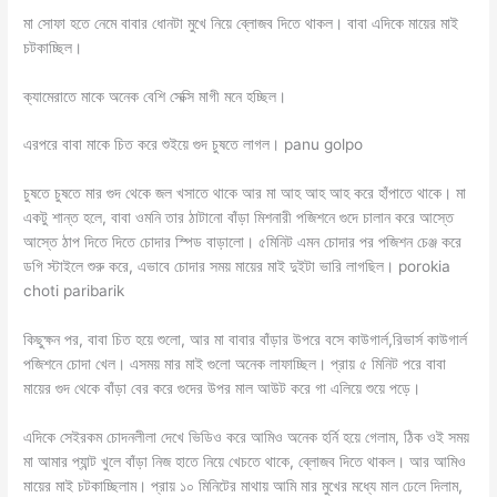
মা সোফা হতে নেমে বাবার ধোনটা মুখে নিয়ে ব্লোজব দিতে থাকল। বাবা এদিকে মায়ের মাই
চটকাচ্ছিল।
ক্যামেরাতে মাকে অনেক বেশি সেক্সি মাগী মনে হচ্ছিল।
এরপরে বাবা মাকে চিত করে শুইয়ে গুদ চুষতে লাগল। panu golpo
চুষতে চুষতে মার গুদ থেকে জল খসাতে থাকে আর মা আহ আহ আহ করে হাঁপাতে থাকে। মা
একটু শান্ত হলে, বাবা ওমনি তার ঠাটানো বাঁড়া মিশনারী পজিশনে গুদে চালান করে আস্তে
আস্তে ঠাপ দিতে দিতে চোদার স্পিড বাড়ালো। ৫মিনিট এমন চোদার পর পজিশন চেঞ্জ করে
ডগি স্টাইলে শুরু করে, এভাবে চোদার সময় মায়ের মাই দুইটা ভারি লাগছিল। porokia
choti paribarik
কিছুক্ষন পর, বাবা চিত হয়ে শুলো, আর মা বাবার বাঁড়ার উপরে বসে কাউগার্ল,রিভার্স কাউগার্ল
পজিশনে চোদা খেল। এসময় মার মাই গুলো অনেক লাফাচ্ছিল। প্রায় ৫ মিনিট পরে বাবা
মায়ের গুদ থেকে বাঁড়া বের করে গুদের উপর মাল আউট করে গা এলিয়ে শুয়ে পড়ে।
এদিকে সেইরকম চোদনলীলা দেখে ভিডিও করে আমিও অনেক হর্নি হয়ে গেলাম, ঠিক ওই সময়
মা আমার প্যান্ট খুলে বাঁড়া নিজ হাতে নিয়ে খেচতে থাকে, ব্লোজব দিতে থাকল। আর আমিও
মায়ের মাই চটকাচ্ছিলাম। প্রায় ১০ মিনিটের মাথায় আমি মার মুখের মধ্যে মাল ঢেলে দিলাম,