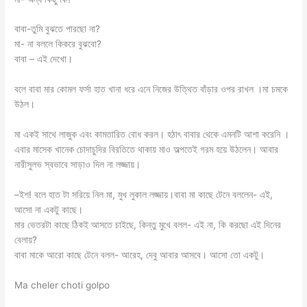
বাবা-তুমি বুঝতে পারছো না?
মা- না বললে কিকরে বুঝবো?
বাবা – এই দেখো।
বলে বাবা মার কোমল ফর্সা হাত খানা ধরে এনে নিজের উত্থিত বাঁড়ার ওপর রাখল ।মা চমকে
উঠল।
মা একই সাথে লাজুক এবং কামতারিত বোধ করল। হঠাৎ বাবার থেকে এমনটি আশা করেনি ।
এবার মাসেক খানেক চোদাচুদির বিরতিতে থাকায় মাও অল্পতেই গরম হয়ে উঠলেন। আবার
নারীসুলভ স্বভাবে সাড়াও দিল না লজ্জায়।
–ইশ! বলে হাত টা সরিয়ে নিল মা, মুখ লুকাল লজ্জায়।বাবা মা কাছে টেনে বললেন- এই,
আসো না একটু কাছে।
মার ভেতরটা কাছে ঠিকই আসতে চাইছে, কিন্তু মুখে বলল- এই না, কি করছো এই দিনের
বেলায়?
বাবা মাকে আরো কাছে টেনে বলল- আরেহ, দেবু আবার আসবে। আসো তো একটু।
Ma cheler choti golpo