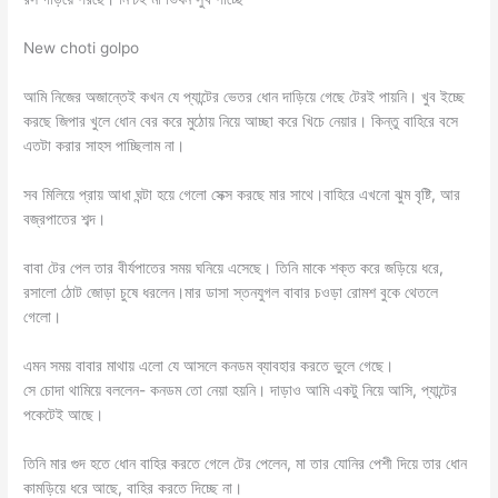
New choti golpo
আমি নিজের অজান্তেই কখন যে প্যান্টের ভেতর ধোন দাড়িয়ে গেছে টেরই পায়নি। খুব ইচ্ছে
করছে জিপার খুলে ধোন বের করে মুঠোয় নিয়ে আচ্ছা করে খিচে নেয়ার। কিন্তু বাহিরে বসে
এতটা করার সাহস পাচ্ছিলাম না।
সব মিলিয়ে প্রায় আধা ঘন্টা হয়ে গেলো সেক্স করছে মার সাথে।বাহিরে এখনো ঝুম বৃষ্টি, আর
বজ্রপাতের শব্দ।
বাবা টের পেল তার বীর্যপাতের সময় ঘনিয়ে এসেছে। তিনি মাকে শক্ত করে জড়িয়ে ধরে,
রসালো ঠোট জোড়া চুষে ধরলেন।মার ডাসা স্তনযুগল বাবার চওড়া রোমশ বুকে থেতলে
গেলো।
এমন সময় বাবার মাথায় এলো যে আসলে কনডম ব্যাবহার করতে ভুলে গেছে।
সে চোদা থামিয়ে বললেন- কনডম তো নেয়া হয়নি। দাড়াও আমি একটু নিয়ে আসি, প্যান্টের
পকেটেই আছে।
তিনি মার গুদ হতে ধোন বাহির করতে গেলে টের পেলেন, মা তার যোনির পেশী দিয়ে তার ধোন
কামড়িয়ে ধরে আছে, বাহির করতে দিচ্ছে না।