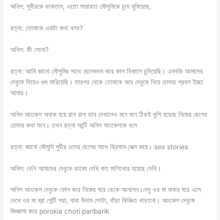
অনিল: সুবীরকে ডাকতাম, ওতো সারারাত মৌসুমিকে চুদে ঘুমিয়েছে,
রত্না: তোমাকে একটা কথা বলব?
অনিল: কী সোনা?
রত্না: আমি জানো মৌসুমির সাথে ছেলেবদল করে কাল বিকালে চুদিয়েছি। এমনকি আমাদের
দেবুকে দিয়েও গুদ মারিয়েছি। তারপর থেকে তোমাকে আর দেবুকে নিয়ে চোদার প্রবল ইচ্ছা
আমার।
অনিল আংকেল অবাক হয়ে রাগ রাগ ভাব দেখালেও মনে মনে ঠিকই খুশি হয়েছে নিজের ছেলের
চোদার কথা শুনে। তখন রত্না আন্টি অনিল আংকেলকে বলে
রত্না: জানো মৌসুমি সুবীর ওদের ছেলের সাথে থ্রিসাম সেক্স করে। sex stories
অনিল: দেখি আমাদের দেবুকে ডাকো দেখি কত মাগিখোর হয়েছে দেখি।
অনিল আংকেল দেবুকে ফোন করে নিজের ঘরে ডেকে আনলেন।দেবু ওর মা বাবার ঘরে এসে
দেখে ওর মা ব্রা পেন্টি পরা, বাবা উদাম লেংটা, বাঁড়া কিঞ্চিত খাড়ানো। আংকেল দেবুকে
জিজ্ঞাসা করে porokia choti paribarik