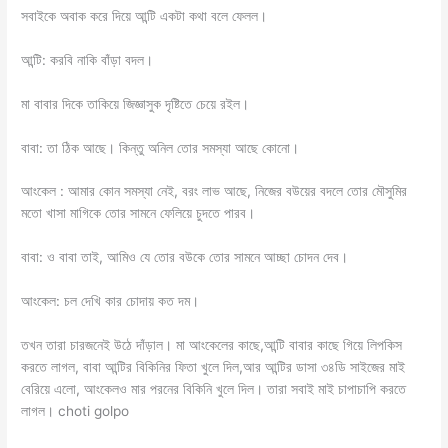
সবাইকে অবাক করে দিয়ে আন্টি একটা কথা বলে ফেলল।
আন্টি: করবি নাকি বাঁড়া বদল।
মা বাবার দিকে তাকিয়ে জিজ্ঞাসুক দৃষ্টিতে চেয়ে রইল।
বাবা: তা ঠিক আছে। কিন্তু অনিল তোর সমস্যা আছে কোনো।
আংকেল : আমার কোন সমস্যা নেই, বরং লাভ আছে, নিজের বউয়ের বদলে তোর মৌসুমির
মতো খাসা মাগিকে তোর সামনে ফেলিয়ে চুদতে পারব।
বাবা: ও বাবা তাই, আমিও যে তোর বউকে তোর সামনে আচ্ছা চোদন দেব।
আংকেল: চল দেখি কার চোদায় কত দম।
তখন তারা চারজনেই উঠে দাঁড়াল। মা আংকেলের কাছে,আন্টি বাবার কাছে গিয়ে লিপকিস
করতে লাগল, বাবা আন্টির বিকিনির ফিতা খুলে দিল,আর আন্টির ডাসা ৩৪ডি সাইজের মাই
বেরিয়ে এলো, আংকেলও মার পরনের বিকিনি খুলে দিল। তারা সবাই মাই চাপাচাপি করতে
লাগল। choti golpo