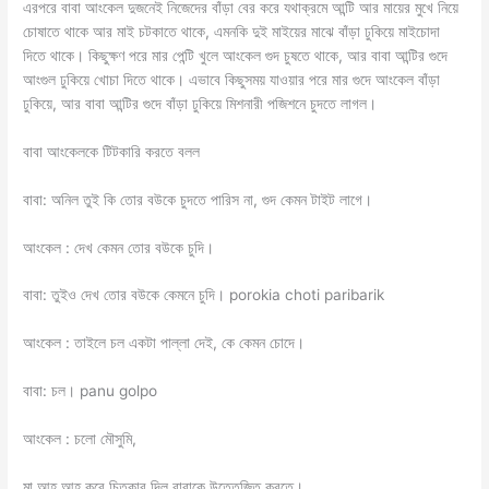
এরপরে বাবা আংকেল দুজনেই নিজেদের বাঁড়া বের করে যথাক্রমে আন্টি আর মায়ের মুখে নিয়ে
চোষাতে থাকে আর মাই চটকাতে থাকে, এমনকি দুই মাইয়ের মাঝে বাঁড়া ঢুকিয়ে মাইচোদা
দিতে থাকে। কিছুক্ষণ পরে মার পেন্টি খুলে আংকেল গুদ চুষতে থাকে, আর বাবা আন্টির গুদে
আংগুল ঢুকিয়ে খোচা দিতে থাকে। এভাবে কিছুসময় যাওয়ার পরে মার গুদে আংকেল বাঁড়া
ঢুকিয়ে, আর বাবা আন্টির গুদে বাঁড়া ঢুকিয়ে মিশনারী পজিশনে চুদতে লাগল।
বাবা আংকেলকে টিটকারি করতে বলল
বাবা: অনিল তুই কি তোর বউকে চুদতে পারিস না, গুদ কেমন টাইট লাগে।
আংকেল : দেখ কেমন তোর বউকে চুদি।
বাবা: তুইও দেখ তোর বউকে কেমনে চুদি। porokia choti paribarik
আংকেল : তাইলে চল একটা পাল্লা দেই, কে কেমন চোদে।
বাবা: চল। panu golpo
আংকেল : চলো মৌসুমি,
মা আহ আহ করে চিতকার দিল বাবাকে উত্তেজিত করতে।