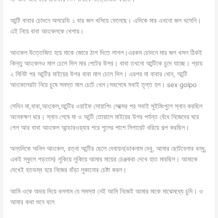
আন্টি বাবার চোদনে অলরেডি ১ বার জল খসিয়ে ফেলেছে। এদিকে মার এখনো জল খসেনি।
এই নিয়ে বাবা আংকেলকে খেপায়।
আংকেল উত্তেজিত হয়ে মাকে জোরে ঠাপ দিতে লাগল।এরকম চোদনে মার জল খসল ঠিকই
কিন্তু আংকেলও মাল ঢেলে দিল মার পেটের উপর। বাবা তখনো আন্টিকে চুদে যাচ্ছে। প্রায়
২ মিনিট পর আন্টির মাইয়ের উপর বাবা মাল ঢেলে দিল। এরপর মা বাবার ধোন, আন্টি
আংকেলেরটা নিয়ে চুষে সমস্ত মাল চেটে খেল।সবশেষে সবাই তৃপ্ত হল। sex golpo
সেদিন মা,বাবা,আংকেল,আন্টির ওয়াইফ সোয়াপিং সেক্সের পর সবাই সুইমিংপুলে স্নান করছিল
অনেকক্ষণ ধরে। স্নান শেষে মা ও আন্টি তোয়ালে মাইয়ের উপর পর্যন্ত বেঁধে নিজেদের ঘরে
গেল আর বাবা আংকেল আন্ডারওয়্যার পরে পুলের পাশে সিগারেট ধরিয়ে গল্প করছিল।
অন্যদিকে অনিল আংকেল, রত্না আন্টির ছেলে দেবায়ন(ডাকনাম দেবু, আমার ছোটবেলার বন্ধু,
একই স্কুলে পড়তাম) লুকিয়ে লুকিয়ে আমার মায়ের চেঞ্জকরা দেখে হাত মারছিল। আমাকে
দেখেই হতভম্ব হয়ে নিজের বাঁড়া লুকানোর চেষ্টা করল।
আমি ওকে অভয় দিয়ে বললাম যে সমস্যা নেই আমি নিজেই আমার মাকে মাঝেমধ্যে চুদি। ও
আমার কথা শুনে বলে