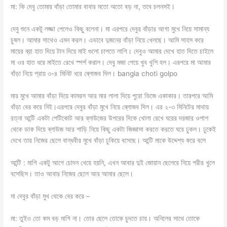
মা: কি দেবু তোমার বাঁড়া তোমার বাবার মতো অতো বড় না, তবে চলনসই।
দেবু শুনে একটু লজ্জা পেলেও কিছু বলেনা। মা এরপরে দেবুর বাঁড়ার আগা মুখে নিয়ে সামান্য
চুষল। আমার সাথেও এমন করল। এভাবে দুজনের বাঁড়া নিয়ে খেলছে। আমি সাহস করে
মায়ের ব্রা হাত দিয়ে টান দিয়ে মাই গুলো চাপতে লাগি। দেবুও আমার দেখে হাত দিতে চাইলে
মা ওর হাত ধরে মাইতে রেখে স্পর্শ করাল। দেবু মজা পেয়ে খুব খুশি হল। এরপরে মা আমার
বাঁড়া নিয়ে প্রায় ৩-৪ মিনিট ধরে ব্লোজব দিল। bangla choti golpo
মার মুখে আমার বাঁড়া দিয়ে কামরস আর মার লালা দিয়ে পুরো ভিজে একাকার। তারপরে আমি
বাঁড়া বের করে নিই।এরপরে দেবুর বাঁড়া মুখে নিয়ে ব্লোজব দিল। এর ২-৩ মিনিটের মাথায়
রত্না আন্টি একটা পেটিকোট আর ব্লাউজের উপরের দিকে খোলা রেখে ঘরের দরজার ওপাশ
থেকে ডাক দিয়ে ব্লাউজ আর শাড়ি নিয়ে কিছু একটা জিজ্ঞাসা করতে করতে ঘরে ঢুকল। ঢুকেই
দেখে তার নিজের ছেলে বান্ধবীর মুখে বাঁড়া ঢুকিয়ে বসেছে। আন্টি মাকে উদ্দেশ্য করে বলে
আন্টি : মাগি একটু আগে চোদন খেয়ে হয়নি, এখন আবার দুই জোয়ান ছেলেরে নিয়ে শরীর খুলে
বসেছিস। তাও আবার নিজের ছেলে আর আমার ছেলে।
মা দেবুর বাঁড়া মুখ থেকে বের করে –
মা: তুইও তো কম বড় মাগি না। তোর ছেলে তোকে চুদতে চায়। অনিলের সাথে তোকে