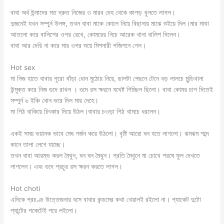
বাবা অর্ধ উন্মাদের মত দ্রুত নিজের ও মারব দেহ থেকে কাপড় খুলতে লাগল।
দুজনেই যখন সম্পুর্ন উলঙ্গ, তখন বাবা মাকে কোলে নিয়ে বিছানার মাঝে শুইয়ে দিল।মার মাথা
আতলো করে বালিশের ওপর রেখে, কোমরের নিচে আরেক খানা বালিশ দিলেন।
বাবা আর দেরি না করে মার ওপর শুয়ে মিশনারী পজিশনে গেল।
Hot sex
মা নিজ হাতে বাবার পুরো খাঁড়া ধোন মুঠোয় নিয়ে, ছালটা পেছনে টেনে বড় লালচে মুন্ডিখানা
উন্মুক্ত করে নিজ গুদে রাখল । গুদে রস ক্ষরনে যথেষ্ট পিচ্ছিল ছিলো। বাবা কোমর চাপ দিতেই
সম্পুর্ন ৬ ইঞ্চি ধোন ভরে দিল মার দেহে।
মা পিঠ বাকিয়ে চিৎকার দিয়ে উঠল।বাবার চওড়া পিঠ খামচে ধরলেন।
একই সময় ভয়ানক ভাবে মেঘ গর্জন করে উঠলো। বৃষ্টি আরো ঘন হতে লাগলো। ঝমঝম শব্দে
কানে তালা লেগে যাচ্ছে।
তখন বাবা আরম্ভ করল মৈথুন, ঘন ঘন মৈথুন। প্রতি মৈথুনে মা চোখে শরষে ফুল দেখতে
লাগলেন। এবং গুদে প্রচুর রস ক্ষরন করতে লাগল।
Hot choti
এদিকে প্রচণ্ড উত্তেজনার বসে বাবার কন্ডমের কথা খেয়ালই রইলো না। প্যাকেট দুটো
প্যান্টের পকেটেই পরে লইলো।