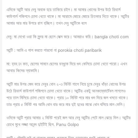
এদিকে আন্টি আর দেবু অবাক হয়ে তাকিয়ে রইল। মা আমার ধোনের উপর উঠে রিভার্স
কাউগার্ল পজিশনে চোদা খেতে থাকে। মা আরামে জোরে জোরে চিতকার দিতে থাকে। আন্টির
আমার আর মার উপরে রাগ হচ্ছিল। তখন দেবু আন্টিকে বলে
দেবু: মা দেখো ওরা কি সুন্দর মা ছেলে সেক্স করে। আমরাও করি। bangla choti com
আন্টি : আমি এ পাপ করতে পারবো না porokia choti paribarik
মা: হ্যহ ঢং কত, ছেলের সামনে ছেলের বন্ধুকে দিয়ে গুদ কেলিয়ে চোদা খেতে পারো। এখন
আবার কিসের ন্যাকামি।
আন্টি মার উপর জেদ করে দেবুর ধোন ২-৩ মিনিট গালে নিয়ে চুষে দেবুর খাঁড়া ধোনের উপর
উঠে রিভার্স কাউগার্ল পজিশনে চোদা খেতে থাকে। আন্টির একটু আনকম্ফোর্টেবল লাগলেও
পরে তাল মিলিয়ে চোদা খেতে থাকে। প্রায় ১০ মিনিট পরে মার গুদ দিয়ে জল খসতে থাকে।
তার প্রায় ৫ মিনিট পর আমি ধোন বার করে মার দুই দুধের মাঝে ধোন ঘসিয়ে মাল ফেলি।
ওদিকে আন্টি প্রায় আমার ২ মিনিট পরেই জল আর দেবু আন্টির পেটে মাল ঝেড়ে দিল। আন্টির
চোখে মুখে লজ্জা আনন্দ দুইটিই ছিল. Panu Golpo