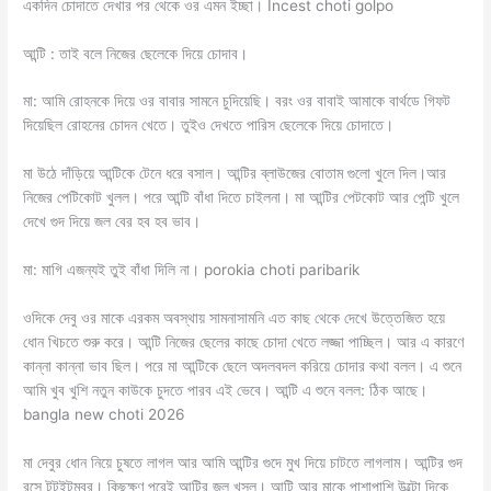
একদিন চোদাতে দেখার পর থেকে ওর এমন ইচ্ছা। Incest choti golpo
আন্টি : তাই বলে নিজের ছেলেকে দিয়ে চোদাব।
মা: আমি রোহনকে দিয়ে ওর বাবার সামনে চুদিয়েছি। বরং ওর বাবাই আমাকে বার্থডে গিফট
দিয়েছিল রোহনের চোদন খেতে। তুইও দেখতে পারিস ছেলেকে দিয়ে চোদাতে।
মা উঠে দাঁড়িয়ে আন্টিকে টেনে ধরে বসাল। আন্টির ব্লাউজের বোতাম গুলো খুলে দিল।আর
নিজের পেটিকোট খুলল। পরে আন্টি বাঁধা দিতে চাইলনা। মা আন্টির পেটকোট আর পেন্টি খুলে
দেখে গুদ দিয়ে জল বের হব হব ভাব।
মা: মাগি এজন্যই তুই বাঁধা দিলি না। porokia choti paribarik
ওদিকে দেবু ওর মাকে এরকম অবস্থায় সামনাসামনি এত কাছ থেকে দেখে উত্তেজিত হয়ে
ধোন খিচতে শুরু করে। আন্টি নিজের ছেলের কাছে চোদা খেতে লজ্জা পাচ্ছিল। আর এ কারণে
কান্না কান্না ভাব ছিল। পরে মা আন্টিকে ছেলে অদলবদল করিয়ে চোদার কথা বলল। এ শুনে
আমি খুব খুশি নতুন কাউকে চুদতে পারব এই ভেবে। আন্টি এ শুনে বলল: ঠিক আছে।
bangla new choti 2026
মা দেবুর ধোন নিয়ে চুষতে লাগল আর আমি আন্টির গুদে মুখ দিয়ে চাটতে লাগলাম। আন্টির গুদ
রসে টটইটুম্বুর। কিছুক্ষণ পরেই আন্টির জল খসল। আন্টি আর মাকে পাশাপাশি উল্টো দিকে