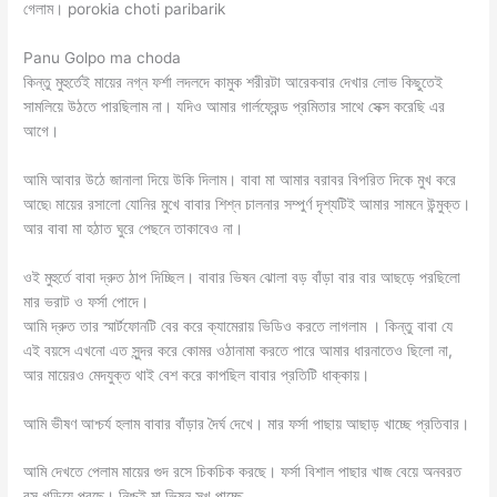
গেলাম। porokia choti paribarik
Panu Golpo ma choda
কিন্তু মুহুর্তেই মায়ের নগ্ন ফর্শা লদলদে কামুক শরীরটা আরেকবার দেখার লোভ কিছুতেই
সামলিয়ে উঠতে পারছিলাম না। যদিও আমার গার্লফ্রেন্ড প্রমিতার সাথে সেক্স করেছি এর
আগে।
আমি আবার উঠে জানালা দিয়ে উকি দিলাম। বাবা মা আমার বরাবর বিপরিত দিকে মুখ করে
আছে৷ মায়ের রসালো যোনির মুখে বাবার শিশ্ন চালনার সম্পুর্ণ দৃশ্যটিই আমার সামনে উন্মুক্ত।
আর বাবা মা হঠাত ঘুরে পেছনে তাকাবেও না।
ওই মুহুর্তে বাবা দ্রুত ঠাপ দিচ্ছিল। বাবার ভিষন ঝোলা বড় বাঁড়া বার বার আছড়ে পরছিলো
মার ভরাট ও ফর্সা পোদে।
আমি দ্রুত তার স্মার্টফোনটি বের করে ক্যামেরায় ভিডিও করতে লাগলাম । কিন্তু বাবা যে
এই বয়সে এখনো এত সুন্দর করে কোমর ওঠানামা করতে পারে আমার ধারনাতেও ছিলো না,
আর মায়েরও মেদযুক্ত থাই বেশ করে কাপছিল বাবার প্রতিটি ধাক্কায়।
আমি ভীষণ আশ্চর্য হলাম বাবার বাঁড়ার দৈর্ঘ দেখে। মার ফর্সা পাছায় আছাড় খাচ্ছে প্রতিবার।
আমি দেখতে পেলাম মায়ের গুদ রসে চিকচিক করছে। ফর্সা বিশাল পাছার খাজ বেয়ে অনবরত
রস গড়িয়ে পরছে। নিশ্চই মা ভিষন সুখ পাচ্ছে