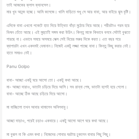
তাই আজকের ক্লাস ক্যানসেল।
মার খুব আনন্দ হচ্ছে। আমি কলেজে। খালি বাড়িতে শুধু সে আর বাবা, আর বাইরে ঝুম বৃষ্টি।
এদিকে বাবা এখনো পকেটে হাত দিয়ে উত্থিত বাঁড়া মুঠোয় নিয়ে আছে। শরীরটাও গরম হয়ে
ভিষন তেঁতে আছে। এই মুহুর্তেই সঙ্গম করা উচিৎ। কিন্তু মাকে কিভাবে বলবে সেটাই বুঝতে
পারছে না। এভাবে সময়ে অসময়ে সেক্স সেই বিয়ের শুরুর দিকে করত। এত বছর পরে
ব্যাপারটা এখন একদমই বেমানান। নিজেই একটু লজ্জা পাচ্ছে বাবা। কিন্তু কিছু করার নেই।
হাতে সময়ও নেই।
Panu Golpo
বাবা- আচ্ছা একটু ঘরে আসো তো। একটু কথা আছে।
মা- আচ্ছা দারাও, ভাতটা চড়িয়ে দিয়ে আসি। সব রান্না শেষ, ভাতটা হলেই হয়ে গেলো।
বাবা- আচ্ছে ঠিক আছে চড়িয়ে দিয়ে আসো।
মা যাচ্ছিলো তখন আবার থামালেন অনিলবাবু।
আচ্ছা দাড়াও, পরেই চড়াও একবারে। একটু আসো আগে ঘরে কথা আছে।
মা বুঝল না কি এমন কথা। নিজেদের শোবার ঘরটায় ঢুকলেন বাবার পিছু পিছু।