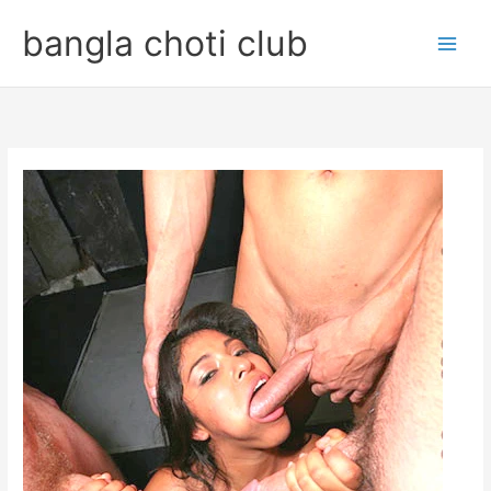
Skip
bangla choti club
to
content