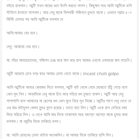
শুইয়ে রাখলাম। আন্টি তখন মায়ের গুদে উংলি করতে লাগল। কিছুক্ষন পরে আমি আন্টিকে ডগি
স্টাইলে ঠাপাতে লাগলাম। আর দেবু মাকে মিশনারী পজিশনে চুদতে থাকে। এভাবে প্রায় ৫-৭
মিনিট চোদার পর আমি আন্টিকে বললাম যে
আমি:আমার বের হবে।
দেবু: আমারো বের হবে।
মা: দাঁড়া মাদারচোদেরা, পজিশন চেঞ্জ করে মাল ধরে রাখ আমার এখনো একবারো জল পড়েনি।
আন্টি আরামে চোখ বন্ধ করে আমার চোদা খেতে থাকে। Incest choti golpo
আমি আন্টিকে আবার ব্লোজব দিতে বললাম, আন্টি খাট থেকে নেমে মেঝেতে হাঁটু গেড়ে বসে
ধোন মুখ নিল। অন্যদিকে দেবু মাকে চিত করে শুইয়ে গুদ চুষতে থাকল। আন্টি আর দেবু
পাশাপাশি বসে আমাদের মা ছেলের গুদ ধোন মুখে নিয়ে সুখ দিচ্ছে। আন্টির পাশে দেবু দেখে যে
ওর মার মাইযুগল কেমন সুন্দর ফুলে রয়েছে। তাতে হাত দিল। আন্টি ওকে রাগ দেখিয়ে বকা
দিয়ে সরিয়ে দিল। এ দেখে আমি মার দিকে তাকালাম আর আস্তে আস্তে মাকে চুদার কথা
বললাম। মা আন্টির দিকে তাকিয়ে বলল।
মা: আমি রোহনের চোদা খাইনা অনেকদিন। মা আমার দিকে তাকিয়ে হাসি দিল।