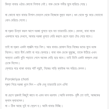
কিন্ত বাবার ওঠার কোনো নিশানা নেই। নাক ডেকে গভীর ঘুমে হারিয়ে গেছে।
মা কোনো মতে বাবার বিশাল দেহতল থেকে নিজেকে মুক্ত করল। গুদ থেকে পুচ করে নেতানো
ধোন বেরিয়ে গেলো।
মা দ্রুত চিন্তা করল আগে দরজা খুলতে হবে যত তারতারি হোক। কেননা, বাবা মাকে
একসাথে ঘরে দেখলে, আবার দরজা খুলতে দেরি করলে ছেলে হয়ত টের পেয়ে যাবে।
তাই মা দ্রুত একটা ম্যাক্সি পরে নিল। আর বাবার রোমাল দিয়ে নিজের গুদের মুখে গুজে
নিলেন। যাতে বীর্য ফোটা না পরে ফ্লোরে। বাবা নাক ডেকে ঘুমুচ্ছে, তাকে উঠিয়ে এখন
অন্তত একটা ধুতি পড়াতে গেলে অনেক দেড়ি হয়ে যাবে। তাই তিনি একটা কম্ভল দেয়া
ঢেকে দিলেন।
ফ্লোরে পরে থাকা বাবার শার্ট প্যান্ট, নিজের শাড়ি ব্লাউজ সব সরিয়ে ফেলল।
Porokriya choti
দ্রুত গিয়ে দরজা খুলে দিল – একি দেবু তারতারি চলে এলি!
মা ছেলে দুজনই কিছুই জানে না এমন ভান ধরলাম ।আমি বললাম- বৃষ্টি তো তাই, আজকের
ক্লাস ক্যানসেল।
মা – ঠিক আছে তুই যা ফ্রেশ হ। আমি খাবার দিচ্ছি।