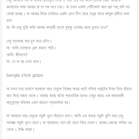
জানানোর সময় আমার মা তা সব শুনে নেয়। মা তখন একটা পেটিকোট আর ব্রা পরা,মাই সব
বোঝা যাচ্ছে। মা আমার দিকে তাকিয়ে একটা চোখ টিপ মেরে দেবুর সাথে কামুক দৃষ্টিতে কথা
বলে
মা: কি দেবু তুমি নাকি আমার বান্ধবী রত্না থুক্কু তোমার মাকে চুদতে চাও?
দেবু হতভম্ব হয়ে চুপ করে রইল।
মা: আমি তোমাকে হেল্প করতে পারি।
আমি: কীভাবে?
মা: সে না হয় দেখা যাবে।
bangla choti golpo
মা তখন তার দুপাশে আমাকে আর দেবুকে নিজের ঘরের খাটে বসিয়ে প্যান্টের উপর দিয়ে বাঁড়ায়
হাত দিয়ে ঘষতে থাকে। আমার কাছে ঘটনা স্বাভাবিক হলেও দেবুর কাছে এক মধ্যবয়সী
মাতৃতুল্যা মহিলার এমন আচরণ স্বাভাবিক নয়।
মা আমাকে আর দেবুকে প্যান্ট খুলে দাঁড়াতে বলে। আমি এক কথায় প্যান্ট খুলি আর দেবু
সলজ্জে প্যান্ট খুলে ফেলে। মা আমাদের ধোন দুই হাতে নিয়ে দেখল। আমার ধোনের সাইজ ওর
থেকে ১ ইঞ্চি লম্বা।