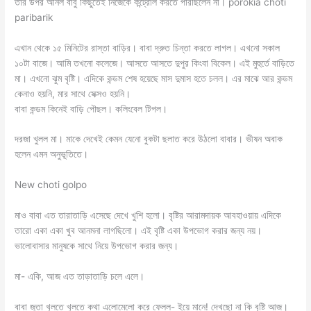
তার উপর অনিল বাবু কিছুতেই নিজেকে কন্ট্রোল করতে পারছিলেন না। porokia choti
paribarik
এখান থেকে ১৫ মিনিটের রাস্তা বাড়ির। বাবা দ্রুত চিন্তা করতে লাগল। এখনো সকাল
১০টা বাজে। আমি তখনো কলেজে। আসতে আসতে দুপুর কিংবা বিকেল। এই মুহুর্তে বাড়িতে
মা। এখনো ঝুম বৃষ্টি। এদিকে কন্ডম শেষ হয়েছে মাস দুমাস হতে চলল। এর মাঝে আর কন্ডম
কেনাও হয়নি, মার সাথে সেক্সও হয়নি।
বাবা কন্ডম কিনেই বাড়ি পৌছল। কলিংবেল টিপল।
দরজা খুলল মা। মাকে দেখেই কেমন যেনো বুকটা ছলাত করে উঠলো বাবার। ভীষন অবাক
হলেন এমন অনুভূতিতে।
New choti golpo
মাও বাবা এত তারাতাড়ি এসেছে দেখে খুশি হলো। বৃষ্টির আরামদায়ক আবহাওয়ায় এদিকে
তারো একা একা খুব আনমনা লাগছিলো। এই বৃষ্টি একা উপভোগ করার জন্য নয়।
ভালোবাসার মানুষকে সাথে নিয়ে উপভোগ করার জন্য।
মা- একি, আজ এত তাড়াতাড়ি চলে এলে।
বাবা জুতা খুলতে খুলতে কথা এলোমেলো করে ফেলল- ইয়ে মানে! দেখছো না কি বৃষ্টি আজ।