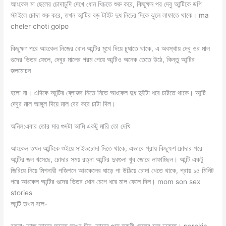
আংকেল মা ছেলের চোদাচুদি দেখে ধোন খিচতে শুরু করে, কিছুক্ষন পর দেবু আন্টিকে ডগি
স্টাইলে চোদা শুরু করে, তখন আন্টির বড় টাইট দুধ নিচের দিকে ঝুলে লাফাতে থাকে। ma
cheler choti golpo
কিছুক্ষণ পরে আংকেল নিজের ধোন আন্টির মুখে দিয়ে চুষাতে থাকে, এ অবস্থায় দেবু ওর মাল
গুদের ভিতর ফেলে, দেবুর মালের গরম পেয়ে আন্টিও অনেক তেতে উঠে, কিন্তু আন্টির
জলমোচন
হলো না। এদিকে আন্টির ব্লোজব নিতে নিতে আংকেল দুধ দুইটা ধরে চাটতে থাকে। আন্টি
দেবুর মাল আঙ্গুল দিয়ে মাল বের করে চাটা দিল।
অনিল:এবার তোর মার গুদটা আমি একটু মারি তো দেখি
আংকেল তখন আন্টিকে শুইয়ে সাইডচোদা দিতে থাকে, এভাবে প্রায় কিছুক্ষণ চোদার পরে
আন্টির জল খসেছে, চোদার সময় রত্না আন্টির দুধগুলা খুব জোরে লাফাচ্ছিল। আন্টি একটু
জিরিয়ে নিয়ে মিশনারী পজিশনে আংকেলের ঘাড়ে পা উঠিয়ে চোদা খেতে থাকে, প্রায় ১৫ মিনিট
পরে আংকেল আন্টির গুদের ভিতর ধোন চেপে ধরে মাল ফেলে দিল। mom son sex
stories
আন্টি তখন বলে-
রত্না: আজ আমার অনেক সুখের দিন, আমার গুদে স্বামী ছেলের মাল ঢুকেছে। porokia