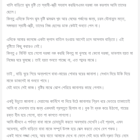
খালি বাড়িতে ঝুম বৃষ্টি তে স্বামী-স্ত্রী সহবাস করছিলএমন দরজা নক করলাম আমি তাদের
ছেলে।
কিন্তু এদিকে ভিশন ঝুম বৃষ্টি ঝমঝম শব্দ আর মেঘের গর্জনের জন্য, চরম যৌনানন্দে মত্ত,
সঙ্গমরত স্বামী-স্ত্রী, তাদের নিজ ছেলের ডাক কেউই শুনতে পেল না।
এদিকে আমার কলেজে একটা ক্লাস বাতিল হওয়ায় আগেই চলে আসলাম বাড়িতে। এই
বৃষ্টিতে কিছু করারও নেই।
কিন্তু ৫ মিনিট হয়ে গেলো দরজা নক করছি কিন্তু মা খুলছে না কেনো দরজা, ভাবলাম হয়ত মা
নিজের ঘরে ঘুমচ্ছে। তাই হয়ত শুনতে পাচ্ছে না, এত শব্দের মাঝে।
তাই , বাড়ি ঘুরে গিয়ে অন্যপাশে বাবা-মায়ের শোবার ঘরের জানালা। সেখান দিয়ে উকি দিয়ে
মাকে ডাকলেই মা শুনতে পাবে।
যেই ভাবে সেই কাজ। বৃষ্টির মাঝে ঝোপ পেরিয়ে জানালার কাছে গেলাম।
একটু উচুতে জানালা। দেয়ালের কার্নিশে পা দিয়ে উঠে জানালার গ্রিল ধরে ভেতরে তাকাতেই
আমি যা দেখলাম তার জন্য একদমই প্রস্তুত ছিলাম না। বুক টা ধ্বক করে উঠলো, গায়ের
রক্ত হীম হয়ে গেলো, হাত পা কাপতে লাগলো।
আমি জীবনে এ পর্যন্ত বাবা মাকে চোদাচুদি করতে অবস্থায় দেখেনি।এই প্রথম, এমন
অবেলায়, খালি বাড়িতে বাবা মাকে সম্পুর্ন উলঙ্গ হয়ে সেক্স করতে দেখে বেশ শকড।
একই সাথে লজ্জা পেয়ে, আর যাতে আমাকে দেখে না ফেলে সেই ভয়ে কমি দ্রুত নিচে নেমে