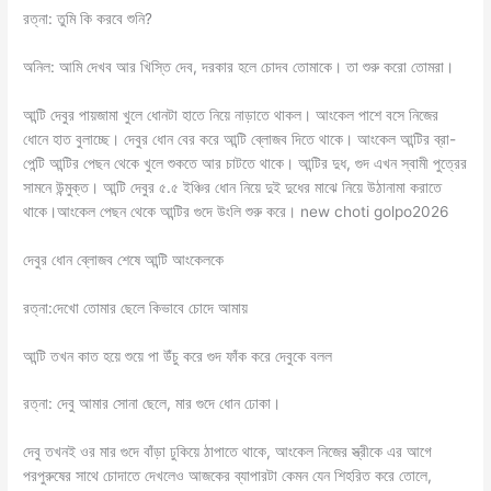
রত্না: তুমি কি করবে শুনি?
অনিল: আমি দেখব আর খিস্তি দেব, দরকার হলে চোদব তোমাকে। তা শুরু করো তোমরা।
আন্টি দেবুর পায়জামা খুলে ধোনটা হাতে নিয়ে নাড়াতে থাকল। আংকেল পাশে বসে নিজের
ধোনে হাত বুলাচ্ছে। দেবুর ধোন বের করে আন্টি ব্লোজব দিতে থাকে। আংকেল আন্টির ব্রা-
পেন্টি আন্টির পেছন থেকে খুলে শুকতে আর চাটতে থাকে। আন্টির দুধ, গুদ এখন স্বামী পুত্রের
সামনে উন্মুক্ত। আন্টি দেবুর ৫.৫ ইঞ্চির ধোন নিয়ে দুই দুধের মাঝে নিয়ে উঠানামা করাতে
থাকে।আংকেল পেছন থেকে আন্টির গুদে উংলি শুরু করে। new choti golpo2026
দেবুর ধোন ব্লোজব শেষে আন্টি আংকেলকে
রত্না:দেখো তোমার ছেলে কিভাবে চোদে আমায়
আন্টি তখন কাত হয়ে শুয়ে পা উঁচু করে গুদ ফাঁক করে দেবুকে বলল
রত্না: দেবু আমার সোনা ছেলে, মার গুদে ধোন ঢোকা।
দেবু তখনই ওর মার গুদে বাঁড়া ঢুকিয়ে ঠাপাতে থাকে, আংকেল নিজের স্ত্রীকে এর আগে
পরপুরুষের সাথে চোদাতে দেখলেও আজকের ব্যাপারটা কেমন যেন শিহরিত করে তোলে,