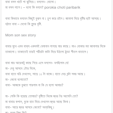
বাবা বসল খাটে পা ঝুলিয়ে। বললেন- বোসো।
মা বসল পাশে। – বলো কি বলবে? porokia choti paribarik
বাবা কিভাবে বলবেন কিছুই বুঝল না। চুপ করে রইল। জানালা দিয়ে বৃষ্টির ছাট আসছে।
হঠাত বাবা – দেখো কি সুন্দর বৃষ্টি.
Mom son sex story
বাবার মুখে এমন বাক্য একদমই বেমানান লাগছে মার কাছে। মাও বোকার মত জানালার দিকে
তাকালো। তাকাতেই তারই শরীরটা কাটা দিয়ে উঠলো ঠান্ডা শীতল বাতাসে।
বাবা মার আরেকটু কাছে গিয়ে এসে বললেন- বলছিলাম যে!
মা- দেবু আসবে ১টার দিকে,
বাবা হাতে ঘরি দেখলেন, সাড়ে ১১ টা বাজে। হাতে দেড় ঘন্টা সময় আছে।
মা- কেনো বলোতো?
বাবা- আজকে বুঝতে পারলাম না কি যে হলো আমার?
মা- সেকি কি হয়েছে তোমার? বৃষ্টিতে ভিজে জ্বর টর আসেনি তো?
মা বাবার কপাল, বুকে হাত দিয়ে দেখলেন জ্বর আছে কিনা।
বাবা- আরে জ্বর আসবে কেনো? অন্যকিছু।
মা- অন্য কিছু কি?