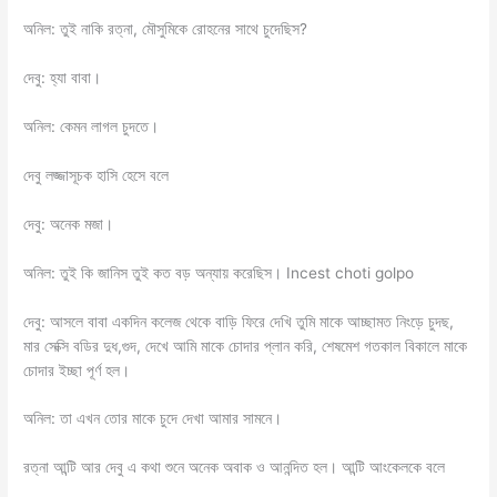
অনিল: তুই নাকি রত্না, মৌসুমিকে রোহনের সাথে চুদেছিস?
দেবু: হ্যা বাবা।
অনিল: কেমন লাগল চুদতে।
দেবু লজ্জাসূচক হাসি হেসে বলে
দেবু: অনেক মজা।
অনিল: তুই কি জানিস তুই কত বড় অন্যায় করেছিস। Incest choti golpo
দেবু: আসলে বাবা একদিন কলেজ থেকে বাড়ি ফিরে দেখি তুমি মাকে আচ্ছামত নিংড়ে চুদছ,
মার সেক্সি বডির দুধ,গুদ, দেখে আমি মাকে চোদার প্লান করি, শেষমেশ গতকাল বিকালে মাকে
চোদার ইচ্ছা পূর্ণ হল।
অনিল: তা এখন তোর মাকে চুদে দেখা আমার সামনে।
রত্না আন্টি আর দেবু এ কথা শুনে অনেক অবাক ও আনন্দিত হল। আন্টি আংকেলকে বলে