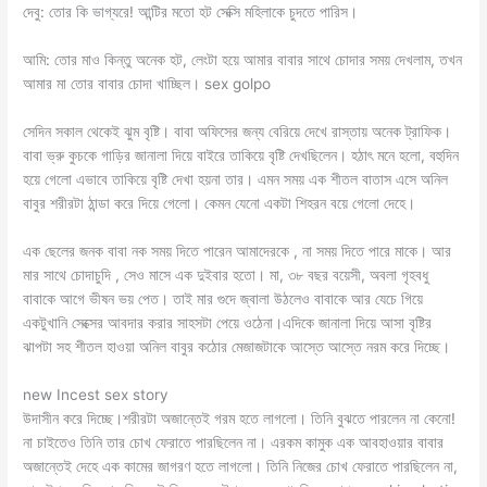
দেবু: তোর কি ভাগ্যরে! আন্টির মতো হট সেক্সি মহিলাকে চুদতে পারিস।
আমি: তোর মাও কিন্তু অনেক হট, লেংটা হয়ে আমার বাবার সাথে চোদার সময় দেখলাম, তখন
আমার মা তোর বাবার চোদা খাচ্ছিল। sex golpo
সেদিন সকাল থেকেই ঝুম বৃষ্টি। বাবা অফিসের জন্য বেরিয়ে দেখে রাস্তায় অনেক ট্রাফিক।
বাবা ভ্রু কুচকে গাড়ির জানালা দিয়ে বাইরে তাকিয়ে বৃষ্টি দেখছিলেন। হঠাৎ মনে হলো, বহুদিন
হয়ে গেলো এভাবে তাকিয়ে বৃষ্টি দেখা হয়না তার। এমন সময় এক শীতল বাতাস এসে অনিল
বাবুর শরীরটা ঠান্ডা করে দিয়ে গেলো। কেমন যেনো একটা শিহরন বয়ে গেলো দেহে।
এক ছেলের জনক বাবা নক সময় দিতে পারেন আমাদেরকে , না সময় দিতে পারে মাকে। আর
মার সাথে চোদাচুদি , সেও মাসে এক দুইবার হতো। মা, ৩৮ বছর বয়েসী, অবলা গৃহবধু
বাবাকে আগে ভীষন ভয় পেত। তাই মার গুদে জ্বালা উঠলেও বাবাকে আর যেচে গিয়ে
একটুখানি সেক্সের আবদার করার সাহসটা পেয়ে ওঠেনা।এদিকে জানালা দিয়ে আসা বৃষ্টির
ঝাপটা সহ শীতল হাওয়া অনিল বাবুর কঠোর মেজাজটাকে আস্তে আস্তে নরম করে দিচ্ছে।
new Incest sex story
উদাসীন করে দিচ্ছে।শরীরটা অজান্তেই গরম হতে লাগলো। তিনি বুঝতে পারলেন না কেনো!
না চাইতেও তিনি তার চোখ ফেরাতে পারছিলেন না। এরকম কামুক এক আবহাওয়ার বাবার
অজান্তেই দেহে এক কামের জাগরণ হতে লাগলো। তিনি নিজের চোখ ফেরাতে পারছিলেন না,