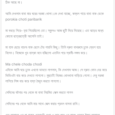
ঠিক আছে মা।
আমি দেখলাম বাবা মার ঘরের দরজা খোলা।কে দেখা যাচ্ছে, কম্বল গায়ে বাবা নাক ডেকে
porokia choti paribarik
মা ঘবড়ে গিয়ে- হ্যা গিয়েছিলো তো। স্কুলও আজ ছুটি দিয়ে দিয়েছে। এত ঝড়ের মধ্যে
কোনো ছাত্রছাত্রী আসেনি তাই।
মা হাফ ছেড়ে বাচল৷ যাক ছেলে টের পায়নি কিছু। তিনি দ্রুত বাথরুমে ঢুকে ফ্রেশ হয়ে
নিলেন। নিজেকে খুব হাল্কা মনে হচ্ছিলো এতদিন পরে স্বামী-সঙ্গম করে।
Ma chele choda chodi
এদিকে আমি ঘরে ঢুকে এখনো ভাবতে লাগলাম, কি দেখলাম আজ। সে দ্রুত ফোন বের করে
ভিডিওটা বার করে দেখতে লাগলো। মুহুর্তেই নিজের ধোনখানা দাড়িয়ে গেলো। দেবু দরজা
লাগিয়ে লিঙ্গ বার করে হস্ত মৈথুন করতে লাগলো।
সেদিনের ঘটনার পর থেকে মা বাবা নিয়মিত সেক্স করতে লাগল
সেদিনের পর থেকে আমি মার সাথে সেক্স করার প্রবল বাসনা রাখি।
দেবু আমাকে ওর মা বাবার চোদাচুদি দেখা ও তার পরে ওর মাকে চোদার ইচ্ছা আমাকে