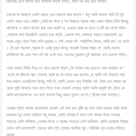
বিছানায় এসে বসলো আর আমাকে বললো বসতে ,আমি ভয় ভয় নিয়ে বসলাম .
তারপর মা আমাকে একটা জোরে চোর মারলো আর বললো ” বাবু আমি ভাবতে পারি নি তুই
এতটা খারাপ হয়ে গেছিস ,সেদিনের ঘটনা র পর নিজেকে আমার কাছ থেকে সরিয়ে নিলি কিন্তু
অনৈতিক ও অবৈধ চিন্তা করা বন্ধ করলি না ,এখনো রোজ মা ছেলে র চটি গল্প গুলো পড়িস
,আমাকে কথা দিয়েছিলি এগুলো বন্ধ করবি ,এগুলো পাপ ,আজকে সকালে ব্রেকফাস্ট এর
পরের ওষুধ খেতে গিয়ে দেখি ড্রয়ার এ সেই নোংরা বই .পরছিলিস নিশ্চয় ,আমি রাগ এর চোটে
২ টো গল্প পড়লাম ,প্রথম টা একটু ঘৃনায় কিন্তু পরেরটা নিজের ইচ্ছা তে ,আমি দেখতে
চাইছিলাম কি এমন পাস এই বই গুলো পরে .তারপর বুঝলাম তুই কামনার বসে এগুলো পড়িস .
এবার মাথার দিব্বি দিয়ে বল কেন এগুলো পড়িস ,কি ভাবিস আর ছাড়তে কেন পারছিস না ”
.বলেই মা কাঁদলো অল্প .তারপর আমি মা কে বলতে শুরু করলাম ,মা আমি এই বইগুলো পড়া
বন্ধ করতে চেয়েছিলাম কিন্তু পারি নি ,আমি এগুলো পরে শিহরিত হই ,মিতা চলে যাবার পর
থেকে তুমি আমাকে যখন যত্ন নিতে তখন থেকেই তোমার প্রতি আমি আকৃষ্ট হই .মিতা কে
আমি ভালোবাসলেও ওর সাথে কখনো কিছু করার সুযোগ হয় নি ( মিথ্যে কথা বললাম ).
তোমার প্রতি আমার ভালোবাসা থেকেই এই কাম ভাব সৃষ্টি হয় আর আমি ভাবতে থাকি মাকে
সবরকম সুখ দেবার দায়িত্ব শুধু আমার ,আমি তোমার ই অংশ তাই আমার উপর তোমার
সবচেয়ে বেশি অধিকার ,তোমার উপর ও আমার সবচেয়ে বেশি অধিকার .আমি তোমাকে নিজের
থেকে বেশি ভালোবাসি ,শ্রদ্ধা করি তাই তোমার মানসিক সুখ ,শারীরিক সুখ দেবার দায়িত্ব
আমার .