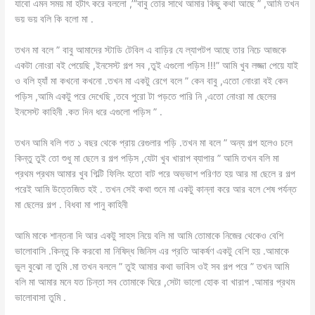
যাবো এমন সময় মা হটাৎ করে বললো ,’”বাবু তোর সাথে আমার কিছু কথা আছে ” ,আমি তখন
ভয় ভয় বলি কি বলো মা .
তখন মা বলে ” বাবু আমাদের স্টাডি টেবিল এ বাড়ির যে ল্যাপটপ আছে তার নিচে আজকে
একটা নোংরা বই পেয়েছি ,ইনসেস্ট গল্প সব ,তুই এগুলো পড়িস !!!” আমি খুব লজ্জা পেয়ে যাই
ও বলি হ্যাঁ মা কখনো কখনো .তখন মা একটু রেগে বলে ” কেন বাবু ,এতো নোংরা বই কেন
পড়িস ,আমি একটু পরে দেখেছি ,তবে পুরো টা পড়তে পারি নি ,এতো নোংরা মা ছেলের
ইনসেস্ট কাহিনী .কত দিন ধরে এগুলো পড়িস ” .
তখন আমি বলি গত ১ বছর থেকে প্রায় রেগুলার পড়ি .তখন মা বলে ” অন্য গল্প হলেও চলে
কিন্তু তুই তো শুধু মা ছেলে র গল্প পড়িস ,যেটা খুব খারাপ ব্যাপার ” আমি তখন বলি মা
প্রথম প্রথম আমার খুব গিল্টি ফিলিং হতো বাট পরে অভ্ভাশ পরিণত হয় আর মা ছেলে র গল্প
পরেই আমি উত্তেজিত হই . তখন সেই কথা শুনে মা একটু কান্না করে আর বলে শেষ পর্যন্ত
মা ছেলের গল্প . বিধবা মা পানু কাহিনী
আমি মাকে শান্তনা দি আর একটু সাহস নিয়ে বলি মা আমি তোমাকে নিজের থেকেও বেশি
ভালোবাসি .কিন্তু কি করবো মা নিষিদ্ধ জিনিস এর প্রতি আকর্ষণ একটু বেশি হয় .আমাকে
ভুল বুঝো না তুমি .মা তখন বললে ” তুই আমার কথা ভাবিস ওই সব গল্প পরে ” তখন আমি
বলি মা আমার মনে যত চিন্তা সব তোমাকে ঘিরে ,সেটা ভালো হোক বা খারাপ .আমার প্রথম
ভালোবাসা তুমি .