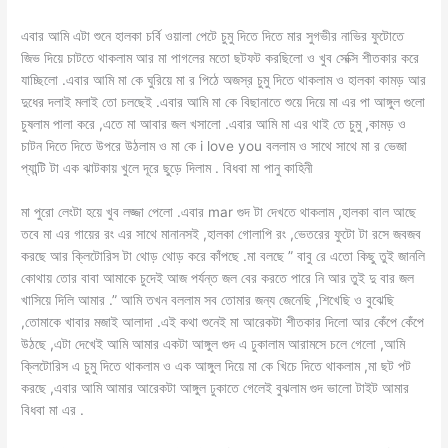
এবার আমি এটা শুনে হালকা চর্বি ওয়ালা পেটে চুমু দিতে দিতে মার সুগভীর নাভির ফুটোতে
জিভ দিয়ে চাটতে থাকলাম আর মা পাগলের মতো ছটফট করছিলো ও খুব সেক্সি শীতকার করে
যাচ্ছিলো .এবার আমি মা কে ঘুরিয়ে মা র পিঠে অজস্র চুমু দিতে থাকলাম ও হালকা কামড় আর
দুধের দলাই মলাই তো চলছেই .এবার আমি মা কে বিছানাতে শুয়ে দিয়ে মা এর পা আঙ্গুল গুলো
চুষলাম পালা করে ,এতে মা আবার জল খসালো .এবার আমি মা এর থাই তে চুমু ,কামড় ও
চাটন দিতে দিতে উপরে উঠলাম ও মা কে i love you বললাম ও সাথে সাথে মা র ভেজা
প্যান্টি টা এক ঝাটকায় খুলে দূরে ছুড়ে দিলাম . বিধবা মা পানু কাহিনী
মা পুরো লেংটা হয়ে খুব লজ্জা পেলো .এবার mar গুদ টা দেখতে থাকলাম ,হালকা বাল আছে
তবে মা এর গায়ের রং এর সাথে মানানসই ,হালকা গোলাপি রং ,ভেতরের ফুটো টা রসে জবজব
করছে আর ক্লিটোরিস টা থোড় থোড় করে কাঁপছে .মা বলছে ” বাবু রে এতো কিছু তুই জানলি
কোথায় তোর বাবা আমাকে চুদেই আজ পর্যন্ত জল বের করতে পারে নি আর তুই দু বার জল
খাসিয়ে দিলি আমার .” আমি তখন বললাম সব তোমার জন্য জেনেছি ,শিখেছি ও বুঝেছি
,তোমাকে খাবার মজাই আলাদা .এই কথা শুনেই মা আরেকটা শীতকার দিলো আর কেঁপে কেঁপে
উঠছে ,এটা দেখেই আমি আমার একটা আঙ্গুল গুদ এ ঢুকালাম আরামসে চলে গেলো ,আমি
ক্লিটোরিস এ চুমু দিতে থাকলাম ও এক আঙ্গুল দিয়ে মা কে খিচে দিতে থাকলাম ,মা ছট পট
করছে ,এবার আমি আমার আরেকটা আঙ্গুল ঢুকাতে গেলেই বুঝলাম গুদ ভালো টাইট আমার
বিধবা মা এর .