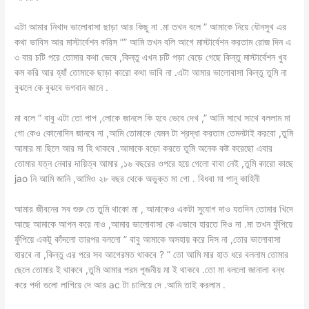
এটা আমার নিখাদ ভালোবাসা ছাড়া আর কিছু না .মা তখন বলে ” আমাকে নিয়ে যৌনসুখ এর
কথা ভাবিস আর মাস্টার্বেশন করিস ”” আমি তখন বলি আগে মাস্টার্বেশন করতাম রোজ দিন এ
৩ বার চটি পরে তোমার কথা ভেবে ,কিন্তু এখন চটি পড়া বেড়ে গেছে কিন্তু মাস্টার্বেশন খুব
কম করি আর হ্যাঁ তোমাকে ছাড়া কারো কথা ভাবি না .এটা আমার ভালোবাসা কিন্তু তুমি না
বুঝলে কে বুঝবে ভগবান জানে .
মা বলে ” বাবু এটা তো পাপ ,লোকে জানলে কি হবে ভেবে দেখ ,” আমি সাথে সাথে বললাম মা
গো কেও কোনোদিন জানবে না ,আমি তোমাকে যেমন টা শ্রদ্ধা করতাম তেমনটাই করবো ,তুমি
আমার মা ছিলে আর মা হি থাকবে .আমাকে বড়ো করতে তুমি অনেক কষ্ট করেছো এবার
তোমার যত্ন নেবার দায়িত্ব আমার ,১৬ বছরের ওপরে হয়ে গেলো বাবা নেই ,তুমি কারো কাছে
jao নি আমি জানি ,আমিও ২৮ বছর থেকে অভুক্ত মা গো . বিধবা মা পানু কাহিনী
আমার জীবনের সব শুরু তে তুমি থাকো মা , আমাকেও একটা সুযোগ দাও যতদিন তোমার খিদে
আছে আমাকে আপন করে নাও ,আমার ভালোবাসা কে এভাবে হারতে দিও না .মা তখন ফুঁপিয়ে
ফুঁপিয়ে একটু কাঁদলো তারপর বললো ” বাবু আমাকে অসহায় করে দিস না ,তোর ভালোবাসা
হারবে না ,কিন্তু এর পরে সব আগেরমত থাকবে ? ” তো আমি মার হাত ধরে বললাম তোমার
ছেলে তোমার ই থাকবে ,তুমি আমার পরম পূজনীয় মা ই থাকবে .তো মা বললো জানালা বন্ধ
করে পর্দা গুলো লাগিয়ে দে আর ac টা চালিয়ে দে .আমি তাই করলাম .