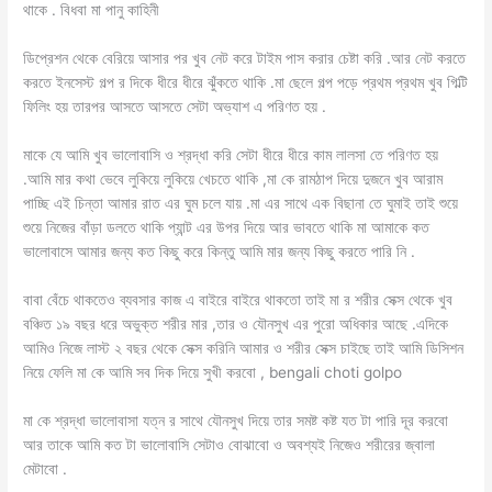
থাকে . বিধবা মা পানু কাহিনী
ডিপ্রেশন থেকে বেরিয়ে আসার পর খুব নেট করে টাইম পাস করার চেষ্টা করি .আর নেট করতে
করতে ইনসেস্ট গল্প র দিকে ধীরে ধীরে ঝুঁকতে থাকি .মা ছেলে গল্প পড়ে প্রথম প্রথম খুব গিল্টি
ফিলিং হয় তারপর আসতে আসতে সেটা অভ্যাশ এ পরিণত হয় .
মাকে যে আমি খুব ভালোবাসি ও শ্রদ্ধা করি সেটা ধীরে ধীরে কাম লালসা তে পরিণত হয়
.আমি মার কথা ভেবে লুকিয়ে লুকিয়ে খেচতে থাকি ,মা কে রামঠাপ দিয়ে দুজনে খুব আরাম
পাচ্ছি এই চিন্তা আমার রাত এর ঘুম চলে যায় .মা এর সাথে এক বিছানা তে ঘুমাই তাই শুয়ে
শুয়ে নিজের বাঁড়া ডলতে থাকি প্যান্ট এর উপর দিয়ে আর ভাবতে থাকি মা আমাকে কত
ভালোবাসে আমার জন্য কত কিছু করে কিন্তু আমি মার জন্য কিছু করতে পারি নি .
বাবা বেঁচে থাকতেও ব্যবসার কাজ এ বাইরে বাইরে থাকতো তাই মা র শরীর সেক্স থেকে খুব
বঞ্চিত ১৯ বছর ধরে অভুক্ত শরীর মার ,তার ও যৌনসুখ এর পুরো অধিকার আছে .এদিকে
আমিও নিজে লাস্ট ২ বছর থেকে সেক্স করিনি আমার ও শরীর সেক্স চাইছে তাই আমি ডিসিশন
নিয়ে ফেলি মা কে আমি সব দিক দিয়ে সুখী করবো , bengali choti golpo
মা কে শ্রদ্ধা ভালোবাসা যত্ন র সাথে যৌনসুখ দিয়ে তার সমষ্ট কষ্ট যত টা পারি দূর করবো
আর তাকে আমি কত টা ভালোবাসি সেটাও বোঝাবো ও অবশ্যই নিজেও শরীরের জ্বালা
মেটাবো .