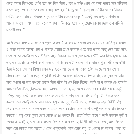
তোর বাবার দ্বিগুনের বেশি হবে সব দিক দিয়ে .গল্পে ৬ ইঞ্চি ধোন এর কথা পরেই মনে হচ্ছিলো
এতো বড়ো ধোন বাস্তবে হয় না শুধু গল্পে হয় ,কিন্তু আমি স্বপ্নেও ভাবিনি আমার নিজের
পেটের ছেলে আমার আদরের বাবুর ধোন টার থেকেও বড়ো ” .একটু ভয়মিশ্রিত গলায় মা
আবার বললো ” এটা এতো বড়ো ও মোটা কি করে হলো বাবু ,ছোট বেলায় দেখে তো বুঝিনি
এমনটা হবে .”
আমি তখন বললাম মা তোমার পছন্দ হয়েছে ? মা ভয় এ বললো হুম তবে দেখে আমি খুব অবাক
ও হচ্ছি আবার হালকা ভয় ও লাগছে .আমি তখন বললাম এতে ভয় পাবার কিছু নেই আর সাথে
সাথে মা কে একটা আবেগমিশ্রিত গাঢ় লিপলক করলাম ,অনেকক্ষন ঠোঁট আর জিভ চুষে মা কে
ছাড়লাম .এবার মা কাপা কাপা হাত এ আমার ধোন টা ধরলো আর আমার পুরো শরীর এ কাঁটা
দিয়ে উঠলো .আমার বিশাল ধোন মার হাতে আটছে না মা তবুও চেষ্টা করছে আমার শোল
মাছের মতো মোটা ও লম্বা বাঁড়া টা খেঁচার .আসতে আসতে মা স্পিড বাড়াচ্ছে ,কখনো ডান
হাত কখনো বা হাত কখনো দুহাত দিয়ে বাঁড়া টা কে খিচে দিচ্ছে ,আমি যা কল্পনাতে দেখতাম টা
আজ সত্যি ঘটছে ,নিজেকে বড়ো ভাগ্যবান মনে হচ্ছে .আমার ধোন মার কবজি থেকে কনুই
পর্যন্ত লম্বা সেটা ও মা মেপে দেখছে .এরপর মা দাঁড়ালো ও আবার বাঁড়া টা খিচতে শুরু
করলো তবে একটু জোরে আর সাথে চুমু র পর চুমু দিয়েই যাচ্ছে .প্রায় ২০-২৫ মিনিট বাঁড়া
খেঁচার পরে যখন মা সফল হচ্ছে না দেখে আমার চোখে চোখ রেখে একটু অবাক ভাষায় জিজ্ঞেস
করলো ” বাবু তোর মুসল ধোন থেকে mal পড়তে কি এতো টাইম লাগে ” আমি বললাম হ্যাঁ মা
.তখন মা একটু হাসলো আর বললো “তোর বাবা র তো ২ মিনিট এই পরে যেত ,আর খিচতে
নিলে তো মানাই করে দিতো .” বেশ শক্তিশালী ধোন তোর বাবু রে ,এবার মা আমার পাছে তে