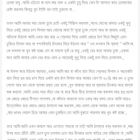
ঢোকা বাবু .আমি এইতো মা বলে মার নাক এ একটা চুমু দিয়ে ধোন টা আসতে করে ঢোকানোর
চেষ্টা করলাম কিন্তু খুব টাইট গুদ তাই ঢুকলো না .
তখন আমি আবার মার ভোদা চুষে চেটে একটু পিচ্চিল করলাম ,সাথে ধোনের মাথায় একটু থুথু
দিয়ে একটু জোরে চাপ দিলাম আর ধোনের মাথা টা পুরো ঢুকে গেলো আর মা ব্যথায় একটু
আঁতকে উঠলো আমি এবার মার ঘাড় এ প্রেসার দিয়ে একটা জোরে ঠাপ দিয়ে কিছুটা ধোন
ঢুকিয়ে দিলাম আর মা গগনবিদারি চিৎকার দিয়ে উঠলো আর ” ওহ ভগবান কি ব্যাথা ” আমি মা
কে বললাম মা খুব কষ্ট হচ্ছে তো মা বললো হ্যাঁ রে বাবু ,একটু বের করে আবার ঢুকা ,একথা
শুনে আমি আবার ধোন বের করে ধোন এ আরেকটু থুথু দিয়ে একটু চাপ দিয়ে ঢোকালাম ,
মা উফফ করে উঠলো ব্যাথায় ,এবার আমি মার বা কাঁধে হাত দিয়ে প্রেসার দিলাম ও আরেকটা
হাত দিয়ে দুধ ধরে চাপ দিয়ে একটা রাম ঠাপ দিলাম আর আমার ধোন টা ৬০% মার গুদ এ ঢুকে
গেলো আর গুদ থেকে হালকা রক্ত বের হলো ,খুব সামান্য আর মা ব্যাথায় চিৎকার করে কান্না
শুরু করলো .আমি এবার আর বাঁড়া বের না করে ধীরে ধীরে ঠাপানো শুরু করলাম আর দুদু গুলো
কে জোরে জোরে টিপতে লাগলাম ,মা কাঁদতে থাকলো তবে এবার মার কাদা দেখে আমি আরও
উত্তেজিত হয়ে জোরে জোরে ঠাপানো শুরু করলাম ,মার ভোদা থেকে আমার ধোন অনেক বড়ো
,মার গুদের দেয়াল চিরে আমার ধোন ঢুকছিল তো আমি বুঝতে পারলাম মার খুব কষ্ট হচ্ছে ,
তবে আমি জানি এখন থামলে আর এগোতে পারবো না তাই আমি ঠাপানো বন্ধ করলাম না ,মার
উপর শুয়ে ঠোঁটে ঠোঁট চেপে চুদে চললাম এতে মার চিৎকার গুলো বাইরে বের হচ্ছিলো না ,আমি
এভাবে ২ মিনিট চোদা তেই মা বলে উঠলো ” বাবু রে আমি আর পারছি না ,এতো ব্যাথা পাচ্ছি