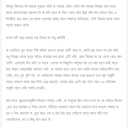
কিন্তু কিভাবে কি করবো বুঝতে পারি না আবার এটাও ভাবি যদি আমার নিজের মতন করে
মাকে ভালোবাসার ব্যাপার টা মা যদি মেনে না নিতে পারে আর উল্টে কষ্ট পায় তাহলে হিত এ
বিপরীত হয়ে যাবে লো ব্লাড প্রেসার আছে সাথে সামান্য থাইরয়েড .তাই নিজের মনের সাথে
লড়াই করতে থাকি .
বাংলা চটি যদুর মায়ের কদু বিধবা মা পানু কাহিনী
মা এমনিতে খুব শান্ত শিষ্ট মহিলা কখনো ঝগড়া ঝাটি করে না ,আমি মার সাথে সব গল্প করি
শুধু নিজের মনের সুপ্ত অবৈধ বাসনার গল্প ছাড়া .চটি পড়ি ,গল্পে নিজের মা কে ভেবে খেচে মাল
ফেলি .এভাবেই দিন কাট তে থাকে .এরপর মা কিছুদিন অসুস্থ হয় তো মার যত্ন করি যাতে
মার আরও কাছাকাছি আসতে পারি .মা আমার যত্ন দেখে বলে আমি অনেক দায়িত্বশীল হয়ে
গেছি ,শুনে খুব খুশি হই .মা এমনিতেই আমার সামনে কাপড় চেঞ্জ করতো তবে ব্রা প্যান্টি
পড়ার থাকলে অন্য ঘরে গিয়ে চেঞ্জ করতো .আমার মার ৩৪বি ব্রা লাগে আর ৩৬ সাইজের
প্যান্টি লাগে সেটা আমি দেখেছি .
মার সাথে আন্ডারগার্মেন্টস কিনতে পর্যন্ত গেছি .মা অসুস্থ ছিল যখন তখন মা কে খাইয়ে দিতাম
,ধরে ধরে বাথরুম এ নিয়ে যেতাম ,বিভিন্ন কায়দায় তাকে টাচ করতাম তবে কখনো পাছায় বা
দুধ এ টাচ করতাম না ,ভুল করে এক দু বার টাচ হয়ে গেছিলো সাথে সাথে সরি বলে
ফেলেছিলাম ,মা ও কিছু মনে করে নি .