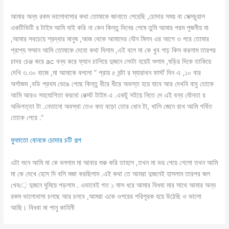
আমার অন্য রকম ভালোবাসার কথা তোমাকে জানাতে পেরেছি ,চোদার সময় বা সেক্সচুয়াল
একটিভিটি র টাইম আমি যাই করি না কেন কিন্তু দিনের শেষে তুমি আমার পরম পূজনীয় মা
,আমার সবচেয়ে শ্রদ্ধার মানুষ ,আজ থেকে আমাদের যৌন মিলন এর আগে ও পরে তোমার
প্রাপ্য সম্মান আমি তোমাকে দেবো কথা দিলাম ,এই বলে মা কে খুব গাঢ় কিস করলাম তারপর
চাদর চেঞ্জ করে ac বন্ধ করে ফ্যান চালিয়ে দুজনে লেংটা হয়েই শুলাম ,ঘড়ির দিকে তাকিয়ে
দেখি ৩.৩০ বাজে ,মা আমাকে বললো ” প্রায় ৫ ঘন্টা র ম্যারাথন ফার্স্ট দিন এ ,১০ বার
অর্গাজম ,বডি প্রথম ভেঙে গেছে কিন্তু ধীরে ধীরে অভস্ত হয়ে যাবে আর দেখবি বাবু তোকে
আমি আরও সহযোগিতা করবো নেক্সট টাইম এ .একটু সইয়ে নিতে দে এই বন্য যৌনতা র
অভিগত্তা টা .নেতানো অবস্থা তেও কত বড়ো তোর ধোন টা, খালি জেনে রাখ আমি গর্বিত
তোকে পেয়ে .”
ফুফাতো বোনকে চোদার চটি গল্প
এটা শুনে আমি মা কে বললাম মা আবার শুরু করি তাহলে ,তখন মা ভয় পেয়ে গেলো তখন আমি
মা কে দেখে হেসে দি বলি মজা করছিলাম .এই কথা তে আমরা দুজনেই হাসলাম তারপর জল
খেয়ে দুজনে ঘুমিয়ে পড়লাম . এভাবেই গত ১ মাস ধরে আমার বিধবা মার সাথে আমার অন্য
রকম ভালোবাসা চলছে আর চলবে ,আমরা একে ওপরের পরিপূরক হয়ে উঠেছি ও ভালো
আছি। বিধবা মা পানু কাহিনী