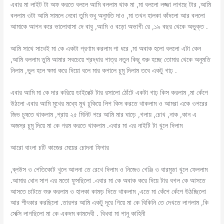
এবার মা লাইট টা অফ করতে বললে আমি বললাম থাক মা ,মা বললো লজ্জা লাগছে টার ,আমি
বললাম ওটা আমি সামলে নেবো তুমি শুধু অনুমতি দাও ,মা তখন হালকা কাঁদলো আর বললো
আমাকে আপন করে ভালোবাসা দে বাবু ,আমি ও বড়ো অভাগী রে ,১৯ বছর থেকে অভুক্ত .
আমি সাথে সাথেই মা কে একটা প্রণাম করলাম পা ধরে ,মা অবাক হলো বললো এটা কেন
,আমি বললাম তুমি আমার সবচেয়ে শ্রদ্ধার পাত্র নতুন কিছু শুরু হচ্ছে তোমার থেকে অনুমতি
নিলাম ,ভুল হলে ক্ষমা করে দিয়ো বলে মার কপালে চুমু দিলাম তবে একটু গাঢ় .
এবার আমি মা কে দার করিয়ে ডাইরেক্ট টার রসালো ঠোঁটে একটা গাঢ় কিস করলাম ,মা কেঁপে
উঠলো এবার আমি মুখের মধ্যে মুখ ঢুকিয়ে লিপ কিস করতে থাকলাম ও আমরা একে ওপরের
জিভ চুষতে থাকলাম ,প্রায় ২৫ মিনিট পরে আমি মার ঘাড়ে ,গলায় ,চোখ ,নাক ,কান এ
অজস্র চুমু দিয়ে মা কে গরম করতে থাকলাম .এবার মা এর নাইটি টা খুলে দিলাম
আরো বাংলা চটি কাজের মেয়ের চোদনা ফিগার
,ব্লউস ও পেতিকোট খুলে আলনা তে রেখে দিলাম ও নিজেও গেঞ্জি ও বারমুডা খুলে ফেললাম
.আমার ধোন সাপ এর মতো ফুসছিলো .এবার মা কে অবাক করে দিয়ে টার বগল কে আসতে
আসতে চাটতে শুরু করলাম ও হালকা কামড় দিতে থাকলাম ,এতে মা কেঁপে কেঁপে উঠচ্ছিলো
আর শীৎকার করছিলো .তারপর আমি একটু দূরে গিয়ে মা কে বিকিনি তে দেখতে লাগলাম ,কি
সেক্সি লাগছিলো মা কে একদম কামদেবী . বিধবা মা পানু কাহিনী