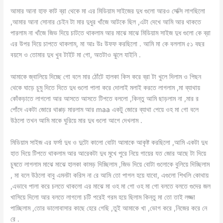
আমার আনা হাফ কাট ব্রা থেকে মা এর মিডিয়াম সাইজের দুধ গুলো আরও সেক্সি লাগছিলো
,আমার আনা সোনার চেইন টা মার দুধুর খাঁজে আটকে ছিল ,এটা দেখে আমি আর থাকতে
পারলাম না খাঁজে জিভ দিয়ে চাটতে থাকলাম আর মাঝে মাঝে মিডিয়াম সাইজ দুধ গুলো কে ব্রা
এর উপর দিয়ে চাপতে থাকলাম, মা আঃ উঃ উফফ করছিলো . আমি মা কে বললাম ৫১ বছর
বয়সে ও তোমার দুধ খুব টাইট মা গো, অতটাও ঝুলে যাইনি .
আমাকে জ্বালিয়ে দিচ্ছে গো বলে মার ঠোঁটে হালকা কিস করে ব্রা টা খুলে দিলাম ও পিছন
থেকে ঘাড়ে চুমু দিতে দিতে দুধ গুলো পালা করে দোলাই মলাই করতে লাগলাম ,মা ব্যাথায়
কোঁকড়াতে লাগলো আর আসতে আসতে টিপতে বললো ,কিন্তু আমি ছাড়লাম না ,মার র
পোঁদে একটা জোরে থাপ্পড় মারলাম আর maa একটু জোরে ব্যাথা পেয়ে ওহ মা গো বলে
উঠলো তখন আমি মাকে ঘুরিয়ে মার দুধ গুলো আগে দেখলাম .
মিডিয়াম সাইজ এর ফর্সা দুধ ও দুটো কালো বোটা আমাকে আকৃষ্ট করছিলো ,আমি একটা দুধ
হাত দিয়ে টিপতে থাকলাম আর আরেকটা দুধ মুখে পুরে নিয়ে গায়ের যত জোর আছে টা দিয়ে
চুষতে লাগলাম মাঝে মাঝে হালকা কামড় দিচ্ছিলাম ,জিভ দিয়ে বোটা গুলোকে বুলিয়ে দিচ্ছিলাম
, মা বলে উঠলো বাবু এমনটা করিস না রে আমি তো পাগল হয়ে যাবো, এগুলো শিখলি কোথায়
,এভাবে পালা করে চলতে থাকলো এর মাঝে মা ওহ মা গো ওহ মা গো বলতে বলতে গুদের জল
খাসিয়ে দিলো আর বলতে লাগলো চটি পরেই গরম হয়ে ছিলাম কিন্তু মা তো তাই লজ্জা
পাচ্ছিলাম ,তোর ভালোবাসার কাছে হেরে গেছি ,তুই আমাকে খা ,ভোগ করে ,নিজের করে নে
রে .