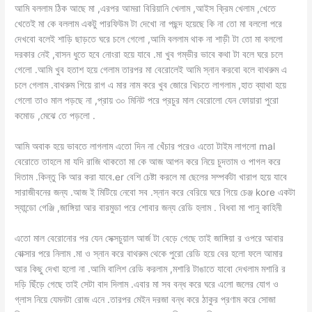
আমি বললাম ঠিক আছে মা ,এরপর আমরা বিরিয়ানি খেলাম ,আইস ক্রিম খেলাম ,খেতে
খেতেই মা কে বললাম একটু পারফিউম টা দেখো না পছন্দ হয়েছে কি না তো মা বললো পরে
দেখবো বলেই শাড়ি ছাড়তে ঘরে চলে গেলো ,আমি বললাম থাক না শাড়ী টা তো মা বললো
দরকার নেই ,বাসন ধুতে হবে নোংরা হয়ে যাবে .মা খুব গম্ভীর ভাবে কথা টা বলে ঘরে চলে
গেলো .আমি খুব হতাশ হয়ে গেলাম তারপর মা বেরোলেই আমি স্নান করবো বলে বাথরুম এ
চলে গেলাম .বাথরুম গিয়ে রাগ এ মার নাম করে খুব জোরে খিচতে লাগলাম ,হাত ব্যাথা হয়ে
গেলো তাও মাল পড়ছে না ,প্রায় ৩০ মিনিট পরে প্রচুর মাল বেরোলো যেন ফোয়ারা পুরো
কমোড ,মেঝে তে পড়লো .
আমি অবাক হয়ে ভাবতে লাগলাম এতো দিন না খেঁচার পরেও এতো টাইম লাগলো mal
বেরোতে তাহলে মা যদি রাজি থাকতো মা কে আজ আপন করে নিয়ে চুদতাম ও পাগল করে
দিতাম .কিন্তু কি আর করা যাবে.er বেশি চেষ্টা করলে মা ছেলের সম্পর্কটা খারাপ হয়ে যাবে
সারাজীবনের জন্য .আজ ই মিটিয়ে নেবো সব .স্নান করে বেরিয়ে ঘরে গিয়ে চেঞ্জ kore একটা
স্যান্ডো গেঞ্জি ,জাঙ্গিয়া আর বারমুডা পরে শোবার জন্য রেডি হলাম . বিধবা মা পানু কাহিনী
এতো মাল বেরোনোর পর যেন সেক্সচুয়াল আর্জ টা বেড়ে গেছে তাই জাঙ্গিয়া র ওপরে আবার
বোক্সার পরে নিলাম .মা ও স্নান করে বাথরুম থেকে পুরো রেডি হয়ে বের হলো ফলে আমার
আর কিছু দেখা হলো না .আমি বালিশ রেডি করলাম ,মশারি টাঙাতে যাবো দেখলাম মশারি র
দড়ি ছিঁড়ে গেছে তাই সেটা বাদ দিলাম .এবার মা সব বন্ধ করে ঘরে এলো জলের যোগ ও
গ্লাস নিয়ে যেমনটা রোজ এনে .তারপর মেইন দরজা বন্ধ করে ঠাকুর প্রণাম করে সোজা