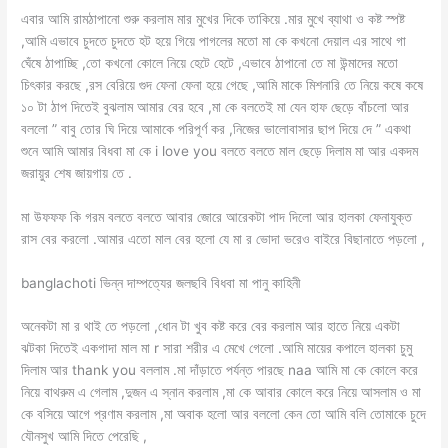
এবার আমি রামঠাপানো শুরু করলাম মার মুখের দিকে তাকিয়ে .মার মুখে ব্যাথা ও কষ্ট স্পষ্ট
,আমি এভাবে চুদতে চুদতে হট হয়ে গিয়ে পাগলের মতো মা কে কখনো দেয়াল এর সাথে গা
ঘেঁষে ঠাপাচ্ছি ,তো কখনো কোলে নিয়ে হেটে হেটে ,এভাবে ঠাপানো তে মা উন্মাদের মতো
চিৎকার করছে ,রস বেরিয়ে গুদ ফেনা ফেনা হয়ে গেছে ,আমি মাকে মিশনারি তে নিয়ে কষে কষে
১০ টা ঠাপ দিতেই বুঝলাম আমার বের হবে ,মা কে বলতেই মা যেন হাফ ছেড়ে বাঁচলো আর
বললো ” বাবু তোর ঘি দিয়ে আমাকে পরিপূর্ণ কর ,নিজের ভালোবাসার ছাপ দিয়ে দে ” একথা
শুনে আমি আমার বিধবা মা কে i love you বলতে বলতে মাল ছেড়ে দিলাম মা আর একদম
জরায়ুর শেষ জায়গায় তে .
মা উফফফ কি গরম বলতে বলতে আবার জোরে আরেকটা পাদ দিলো আর হালকা ফেনাযুক্ত
রাস বের করলো .আমার এতো মাল বের হলো যে মা র ভোদা ভরেও বাইরে বিছানাতে পড়লো ,
banglachoti ভিন্ন দাম্পত্যের জলছবি বিধবা মা পানু কাহিনী
অনেকটা মা র থাই তে পড়লো ,ধোন টা খুব কষ্ট করে বের করলাম আর হাতে নিয়ে একটা
ঝটকা দিতেই একগাদা মাল মা r সারা শরীর এ মেখে গেলো .আমি মায়ের কপালে হালকা চুমু
দিলাম আর thank you বললাম .মা দাঁড়াতে পর্যন্ত পারছে naa আমি মা কে কোলে করে
নিয়ে বাথরুম এ গেলাম ,দুজন এ স্নান করলাম ,মা কে আবার কোলে করে নিয়ে আসলাম ও মা
কে বসিয়ে আগে প্রণাম করলাম ,মা অবাক হলো আর বললো কেন তো আমি বলি তোমাকে চুদে
যৌনসুখ আমি দিতে পেরেছি ,