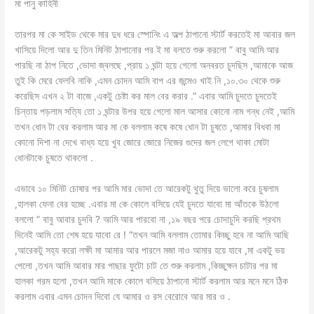
মা পানু কাহিনী
তারপর মা কে সাইড থেকে মার দুধ ধরে স্পোনিং এ অল্প ঠাপানো স্টার্ট করতেই মা আবার জল
খাসিয়ে দিলো আর দু তিন মিনিট ঠাপানোর পর ই মা বলতে শুরু করলো ” বাবু আমি আর
পারছি না ঠাপ নিতে ,ভোদা জ্বলছে ,প্রায় ১ ঘন্টা হয়ে গেলো অনবরত চুদছিস ,আমাকে আজ
তুই কি মেরে ফেলবি নাকি ,এমন চোদন আমি বাপ এর জন্মেও খাই নি ,১০.৩০ থেকে শুরু
করেছিস এখন ২ টা বাজে ,একটু চেষ্টা কর মাল বের করার .” এবার আমি চুদতে চুদতেই
চিন্তায় পড়লাম সত্যি তো ১ ঘন্টার উপর হয়ে গেলো মাল আসার কোনো নাম গন্ধ নেই ,আমি
তখন ধোন টা বের করলাম আর মা কে বললাম কষে কষে ধোন টা চুষতে ,আমার বিধবা মা
কোনো দিশা না দেখে বাধ্য হয়ে খুব জোরে জোরে নিজের গুদের জল লেগে থাকা মোটা
ধোনটাকে চুষতে থাকলো .
এভাবে ১০ মিনিট চোষার পর আমি মার ভোদা তে আরেকটু থুতু দিয়ে ভালো করে চুষলাম
,হালকা ফেনা বের হচ্ছে .এবার মা কে কোলে বসিয়ে যেই চুদতে যাবো মা আঁতকে উঠলো
বললো ” বাবু আবার চুদবি ? আমি আর পারবো না ,১৯ বছর পরে চোদাচুদি করছি প্রথম
দিনেই আমি তো শেষ হয়ে যাবো রে ! “তখন আমি বললাম তোমার কিচ্ছু হবে না আমি আছি
,আরেকটু সহ্য করো লক্ষী মা আমার আর পারলে মজা নাও আমার হয়ে যাবে ,মা একটু ভয়
পেলো ,তখন আমি আবার মার পাছার ফুটো চাট তে শুরু করলাম ,কিচ্ছুক্ষন চাটার পর মা
হালকা গরম হলো ,তখন আমি মাকে কোলে বসিয়ে ঠাপানো স্টার্ট করলাম আর মনে মনে ঠিক
করলাম এবার এমন চোদন দিবো যে আমার ও রস বেরোবে আর মার ও .