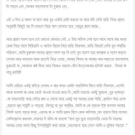
টা পড়বে তো ,আমার ভালোবাসা টা বুঝবে তো .
এই ৩ দিন এ সফল না হলে আর খুব একটা চেষ্টা করবো না আর যদি দেখি বাড়ি গিয়ে প্ল্যান
অনুযায়ী কিছুই হয় নি তাহলে খিচে মাল ফেলতে হবে ,প্রচুর জমে আছে .
আর প্ল্যান সফল হলে তো কোনো কোথায় নেই .৫ টায় অফিস শেষ হলে সাথে সাথে মার জন্য
কেক নিয়ে সাথে বিরিয়ানি ও আইস ক্রিম নিয়ে বাড়ি ফিরলাম .বাড়ি ফিরেই দেখি খুব গম্ভীর
পরিবেশ ,আমি বুঝলাম আমার প্ল্যান সফল হয় নি তাই খুব হতাশ হয়ে বাথরুম এ স্নান করতে
গেলাম আর ভাবলাম আজ রাতেই খিচে নেবো ,আমার বিধবা মা আমার কাম জড়ানো ভালোবাসা
বুঝবেই না ,আমাকে কষ্ট দিবে আর নিজেও হয়তো যৌন উত্তেজনায় ছটফট করবে . বিধবা মা
পানু কাহিনী
আমি বেরিয়ে একটু বাইরে গেলাম ও মার জন্য একটা পারফিউম কিনে বাড়ি ফিরলাম .এসেই
মাকে বললাম মা কেক কেটে খাওয়া দাওয়া করে নি ,আমি তারপর একটু ঘুমাবো ,খুব ক্লান্ত
.মা তাড়াতাড়ি করে স্টোর রুম এ গেলো আর একটু পর আমার দেয়া শাড়ি ,ব্লউস পরে এলো
,হয়তো ব্রা প্যান্টি ও পড়েছে .কিন্তু মা খুব গম্ভীর .আমি মা কে থ্যাংক ইউ বললাম আমার
গিফট গুলো পড়ার জন্য ,এরপর মা ও আমি দুজন মিলে কেক কাটলাম ,মন খারাপ নিয়ে হালকা
সেলিব্রেশন করলাম .তারপর ই হটাৎ মা বললো “হাত মুখ ধুয়ে তাড়াতাড়ি খেয়ে নি তারপর
আমার তোর সাথে কিছু ইম্পরট্যান্ট কথা আছে ,আলোচনা হয়ে গেলে আমি ও ঘুমিয়ে পড়বো .”