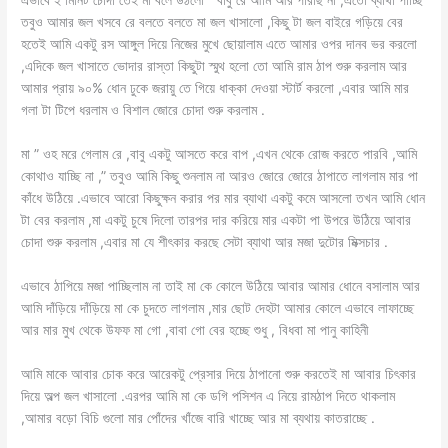
তবুও আমার জল খসবে রে বলতে বলতে মা জল খাসালো ,কিছু টা জল বাইরে গড়িয়ে বের
হতেই আমি একটু রস আঙ্গুল দিয়ে নিজের মুখে ছোয়ালাম এতে আমার ওপর দানব ভর করলো
,এদিকে জল খাসাতে ভোদার রাস্তা কিছুটা স্মুথ হলো তো আমি রাম ঠাপ শুরু করলাম আর
আমার প্রায় ৯০% ধোন ঢুকে জরায়ু তে গিয়ে ধাক্কা দেওয়া স্টার্ট করলো ,এবার আমি মার
গলা টা টিপে ধরলাম ও বিশাল জোরে চোদা শুরু করলাম .
মা ” ওহ মরে গেলাম রে ,বাবু একটু আসতে করে বাপ ,এখন থেকে রোজ করতে পারবি ,আমি
কোথাও যাচ্ছি না ,” তবুও আমি কিছু শুনলাম না আরও জোরে জোরে ঠাপাতে লাগলাম মার পা
কাঁধে উঠিয়ে .এভাবে আরো কিছুক্ষন করার পর মার ব্যাথা একটু কমে আসলো তখন আমি ধোন
টা বের করলাম ,মা একটু চুষে দিলো তারপর দার করিয়ে মার একটা পা উপরে উঠিয়ে আবার
চোদা শুরু করলাম ,এবার মা যে শীৎকার করছে সেটা ব্যাথা আর মজা দুটোর মিক্সচার .
এভাবে ঠাপিয়ে মজা পাচ্ছিলাম না তাই মা কে কোলে উঠিয়ে আবার আমার ধোনে বসালাম আর
আমি দাঁড়িয়ে দাঁড়িয়ে মা কে চুদতে লাগলাম ,মার ছোট দেহটা আমার কোলে এভাবে লাফাচ্ছে
আর মার মুখ থেকে উফফ মা গো ,বাবা গো বের হচ্ছে শুধু , বিধবা মা পানু কাহিনী
আমি মাকে আবার চোক করে আরেকটু প্রেসার দিয়ে ঠাপানো শুরু করতেই মা আবার চিৎকার
দিয়ে অল্প জল খাসালো .এরপর আমি মা কে ডগি পসিশন এ নিয়ে রামঠাপ দিতে থাকলাম
,আমার বড়ো বিচি গুলো মার পোঁদের খাঁজে বারি খাচ্ছে আর মা ব্যথায় কাতরাচ্ছে .