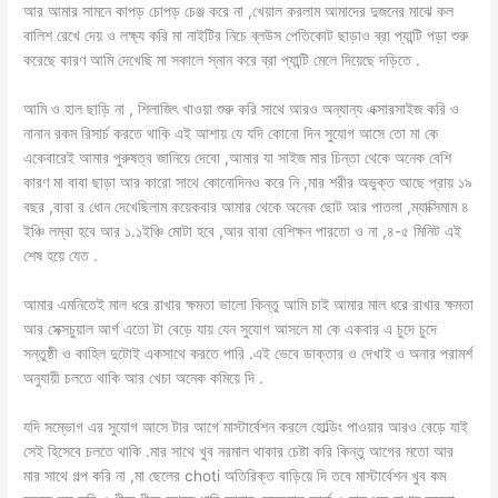
আর আমার সামনে কাপড় চোপড় চেঞ্জ করে না ,খেয়াল করলাম আমাদের দুজনের মাঝে কল
বালিশ রেখে দেয় ও লক্ষ্য করি মা নাইটির নিচে ব্লউস পেতিকোট ছাড়াও ব্রা প্যান্টি পড়া শুরু
করেছে কারণ আমি দেখেছি মা সকালে স্নান করে ব্রা প্যান্টি মেলে দিয়েছে দড়িতে .
আমি ও হাল ছাড়ি না , শিলাজিৎ খাওয়া শুরু করি সাথে আরও অন্যান্য এক্সারসাইজ করি ও
নানান রকম রিসার্চ করতে থাকি এই আশায় যে যদি কোনো দিন সুযোগ আসে তো মা কে
একেবারেই আমার পুরুষত্ব জানিয়ে দেবো ,আমার যা সাইজ মার চিন্তা থেকে অনেক বেশি
কারণ মা বাবা ছাড়া আর কারো সাথে কোনোদিনও করে নি ,মার শরীর অভুক্ত আছে প্রায় ১৯
বছর ,বাবা র ধোন দেখেছিলাম কয়েকবার আমার থেকে অনেক ছোট আর পাতলা ,ম্যাক্সিমাম ৪
ইঞ্চি লম্বা হবে আর ১.১ইঞ্চি মোটা হবে ,আর বাবা বেশিক্ষন পারতো ও না ,৪-৫ মিনিট এই
শেষ হয়ে যেত .
আমার এমনিতেই মাল ধরে রাখার ক্ষমতা ভালো কিন্তু আমি চাই আমার মাল ধরে রাখার ক্ষমতা
আর সেক্সচুয়াল আর্গ এতো টা বেড়ে যায় যেন সুযোগ আসলে মা কে একবার এ চুদে চুদে
সন্তুষ্ঠী ও কাহিল দুটোই একসাথে করতে পারি .এই ভেবে ডাক্তার ও দেখাই ও অনার পরামর্শ
অনুযায়ী চলতে থাকি আর খেচা অনেক কমিয়ে দি .
যদি সম্ভোগ এর সুযোগ আসে টার আগে মাস্টার্বেশন করলে হোল্ডিং পাওয়ার আরও বেড়ে যাই
সেই হিসেবে চলতে থাকি .মার সাথে খুব নরমাল থাকার চেষ্টা করি কিন্তু আগের মতো আর
মার সাথে গল্প করি না ,মা ছেলের choti অতিরিক্ত বাড়িয়ে দি তবে মাস্টার্বেশন খুব কম