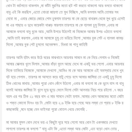
ধোন টা কচঁলাতে থাকলাম ,মা কাঁটা মুরগির মতো ছট পট করতে থাকলো আর বলতে থাকলো
বাবু এই কি করছিস ,এতো নোংরা জায়গা তে মুখ দিচ্ছিস ,আমি বললাম আমি তোমার সব
নেবো মা , এবার জোরে জোরে পোদ চুষলাম তারপর মা কে ছেড়ে বাথরুম থেকে মুখ ধুয়ে এসেই
মা এর পাছায় ও দুধে কয়েকটা থাপ্পড় মারলাম তারপরে মা কে হালকা চুমু দিলাম ,এবার মা
আমাকে বললো বাবু বুকে আয় ,আমি উপরে উঠলেই মা নিজেকে আমার উপর ওঠাতে বললো
,আমি তাই করলাম ,এবার মা আমাকে চুমু তে ভরিয়ে দিলো ,আমার বুক পেট এ হালকা কামড়
দিলো ,আমার বুক পেট চুসলো অনেকক্ষন . বিধবা মা পানু কাহিনী
তারপর আমি হটাৎ করে উঠে ঘরের মাঝখানে আয়নার সামনে মা কে নিয়ে গেলাম ও নিজেই
আমার বোক্সার খুলে দিলাম ,আমার বাঁড়া ফুলে আছে দেখে মা একটু ভয় পেলো .এবার আয়নার
দিকে তাকিয়ে নিজেকে ,আমাকে দেখলো ,আমিও মা কে আর আমাকে এই অবস্থায় দেখে খুব
হট হয়ে গেলাম . তারপর মা আসতে করে হাটু গেড়ে বসে আমার জাঙ্গিয়া তে একটু চুমু দিলো
ঠিক ধোনের মাথায় ,আমার পুরো ধোন কেঁপে উঠলো ,এবার মা বললো মা কে ভুলে যাস না বাবু
বলেই আমার জাঙ্গিয়া টা খুলে দূরে ছুড়ে ফেলে দিলো সেটা আলনার নিচে পরে রইলো .৭ বছর
বয়স এর পর ঠিক ২১ বছর বাদ এ মার সামনে নেংটা হলাম .আমার ধোন আজকের মতো মোটা
ও শক্ত কোনো দিনও হয় নি .মোটা হয়ে ২.৬ ইঞ্চি হয়ে গেছে আর লম্বা তে প্রায় ৮ ইঞ্চি র
কাছাকাছি ,মনে হচ্ছে যেন ভাইগরা পুরো বোতল খেয়ে ফেলেছি .
মা আমার মুসল ধোন দেখে ভয় এ কিছুটা দূরে সরে গেলো আর ধোন টা একনজরে দেখতে
লাগলো তারপর মা বললো ” বাবু এটা কি ,এতো লম্বা আর মোটা ,এত বড়ো ধোন তোর ,