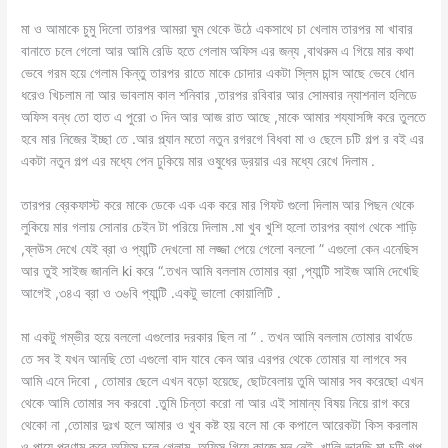
মা ও আমাকে চুমু দিলো তারপর আমরা ঘুম থেকে উঠে একসাথে চা খেলাম তারপর মা খাবার
বানাতে চলে গেলো আর আমি রেডি হতে গেলাম অফিস এর জন্য ,বাথরুম এ গিয়ে মার কথা
ভেবে গরম হয়ে গেলাম কিন্তু তারপর রাতে মাকে চোদার একটা স্লিম চান্স আছে ভেবে ধোন
ধরেও খিচলাম না আর ভাবলাম কাল শনিবার ,তারপর রবিবার আর সোমবার ন্যাশনাল হলিডে
অফিস বন্ধ তো হাত এ পুরো ৩ দিন আর আজ রাত আছে ,মাকে আমার শয্যাসঙ্গি করে তুলতে
হবে মার নিজের ইচ্ছা তে .আর প্ল্যান মতো নতুন রগরগে বিধবা মা ও ছেলে চটি গল্প র বই এর
একটা নতুন গল্প এর মধ্যে পেন ঢুকিয়ে মার ওষুধের ড্রয়ার এর মধ্যে রেখে দিলাম .
তারপর ব্রেকফাস্ট করে মাকে ডেকে এক এক করে মার গিফট গুলো দিলাম আর পিছন থেকে
লুকিয়ে মার গলায় সোনার চেইন টা পরিয়ে দিলাম .মা খুব খুশি হলো তারপর ব্যাগ থেকে শাড়ি
,ব্লউস দেখে যেই ব্রা ও প্যান্টি দেখলো মা লজ্জা পেয়ে গেলো বললো ” এগুলো কেন এনেছিস
আর তুই সাইজ জানলি ki করে “.তখন আমি বললাম তোমার ব্রা ,প্যান্টি সাইজ আমি দেখেছি
আগেই ,৩৪এ ব্রা ও ৩৬বি প্যান্টি .একটু ভালো কোয়ালিটি .
মা একটু গম্ভীর হয়ে বললো এগুলোর দরকার ছিল না ” . তখন আমি বললাম তোমার বার্থডে
তে সব ই যখন আনছি তো এগুলো বাদ যাবে কেন আর এরপর থেকে তোমার যা লাগবে সব
আমি এনে দিবো , তোমার ছেলে এখন বড়ো হয়েছে, ছোটবেলায় তুমি আমার সব করেছো এখন
থেকে আমি তোমার সব করবো .তুমি চিন্তা করো না আর এই সামান্য বিষয় নিয়ে রাগ করে
থেকো না ,তোমার দুঃখ হলে আমার ও খুব কষ্ট হয় বলে মা কে কপালে আরেকটা কিস করলাম
ও পায়ে প্রণাম করে অফিস চলে গেলাম .অফিস গিয়ে কাজে মন নেই ,খালি ভাবছি মা চটি গল্প