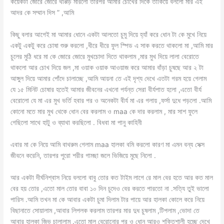
কয়েকটা জোরে জোরে থাপ্পড় মারলো তারপর আমার চোখের দিকে তাকিয়ে বললো মার এই
আদর কে সম্মান দিস ” ,আমি
কিছু বলার আগেই মা আমার ধোনে একটা আলতো চুমু দিয়ে হ্যাঁ করে ধোন টা কে মুখে নিয়ে
একটু একটু করে চোষা শুরু করলো ,ধীরে ধীরে ফুল স্পিড এ সাক করতে থাকলো মা ,আমি মার
চুলের মুঠি ধরে মা কে জোরে জোরে মুখচোদা দিতে থাকলাম ,মার মুখ দিয়ে লালা বেরোতে
থাকলো আর চোখ দিয়ে জল ,মা ওয়াক ওয়াক আওয়াজ করে আমার বাঁড়া চুষছে আর ২ টা
আঙ্গুল দিয়ে আমার পোঁদে চালাচ্ছে ,আমি আয়না তে এই দৃশ্য দেখে এতটা গরম হয়ে গেলাম
যে ১৫ মিনিট চোষার হতেই আমার জীবনের এখনো পর্যন্ত সেরা বীর্যপাত হলো ,এতো বীর্য
বেরোলো যে মা এর মুখ ভর্তি হবার পর ও অনেকটা বীর্য মা এর গলায় ,ফর্সা দুধে পড়লো .আমি
কোনো মতে মার মুখ থেকে ধোন বের করলাম ও maa কে দার করলাম , মার সাশ ফুলে
গেছিলো সাথে হাটু ও ব্যাথা করছিলো . বিধবা মা পানু কাহিনী
এবার মা কে নিয়ে আমি বাথরুম গেলাম maa হালকা বমি করলো কারণ মা এমন বন্য সেক্স
জীবনে করেনি, তারপর পুরো শরীর গামছা জলে ভিজিয়ে মুছে নিলো .
আর একটা দীর্ঘনিশ্বাস নিয়ে বললো বাবু তোর কত টাইম লাগে রে মাল বের হতে আর কত মাল
বের হয় তোর ,এতো মাল তোর বাবা ১০ দিন চুদেও বের করতে পারতো না .সত্যি তুই ভালো
পারিস .আমি তখন মা কে আবার একটা চুমা দিলাম টার পায়ে আর হালকা কোলে করে নিয়ে
বিছানাতে সোয়ালাম ,আবার লিপলক করলাম তারপর মার দুধ চুষলাম ,টিপলাম ,ভোদা তে
আবার হালকা জিভ চালালাম .এতো মাল বেরোনোর পর ও ধোন আরও শক্তিশালী হচ্ছে দেখে