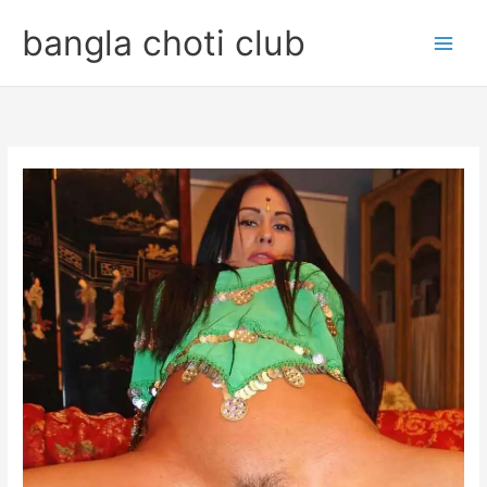
Skip
bangla choti club
to
content