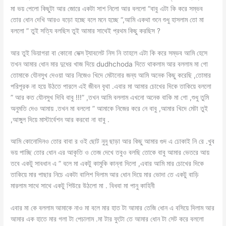
মা ভয় পেলো কিছুটা আর জোরে একটা সাশ নিলো আর বললো “বাবু এটা কি করে সম্ভব
তোর ধোন দেখি আরও বড়ো হচ্ছে বলে মনে হচ্ছে “,আমি একথা শুনে শুধু হাসলাম তো মা
বললো ” তুই সত্যি বলছিস তুই আমার সাথেই প্রথম কিছু করছিস ?
আর তুই ভিয়াগরা বা কোনো সেক্স ট্যাবলেট নিস নি তাহলে এটা কি করে সম্ভব আমি হেসে
তখন আমার ধোন মার দুধের খাজ দিয়ে dudhchoda দিতে থাকলাম আর বললাম মা গো
তোমাকে যৌনসুখ দেওয়া আর নিজেও খিদে মেটানোর জন্য আমি অনেক কিছু করেছি ,তোমার
পরিপূরক না হয়ে উঠতে পারলে এই জীবন বৃথা .এবার মা আমার চোখের দিকে তাকিয়ে বললো
” আর কত যৌনসুখ দিবি বাবু !!!” ,তখন আমি বললাম এখনো অনেক বাকি মা গো ,শুধু তুমি
অনুমতি দেও আমায় .তখন মা বললো ” আমাকে নিজের করে নে বাবু ,আমার খিদে মেটা তুই
,আঙ্গুল দিয়ে মাস্টার্বেশন আর করবো না বাবু .
আমি কোনোদিনও তোর বাবা র ওই ছোট নুনু ছাড়া আর কিছু আমার গুদ এ ঢোকাই নি রে .খুব
ভয় পাচ্ছি তোর ধোন এর আকৃতি ও তেজ দেখে তবুও বলছি তোকে বাবু আমার ভেতরে আয়
তবে একটু সাবধান এ ” বলে মা একটু কামুকি কান্না দিলো ,এবার আমি মার চোখের দিকে
তাকিয়ে মার পাছার নিচে একটা বালিশ দিলাম আর ধোন দিয়ে মার ভোদা তে একটু বাড়ি
মারলাম সাথে সাথে একটু শিউরে উঠলো মা . বিধবা মা পানু কাহিনী
এবার মা কে বললাম আমাকে নাও মা বলে মার হাত টা আমার তেজি ধোন এ বসিয়ে দিলাম আর
আমার এক হাতে মার গলা টা পেচালাম .মা টার ফুটো তে আমার ধোন টা সেট করে বললো