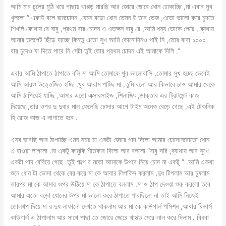
আমি মার চুলের মুঠি ধরে পাছায় থাপ্পড় মারছি আর জোরে জোরে ধোন ঢোকাচ্ছি ,মা এবার মুখ
খুললো ” একাই বলে রামচোদন ,যেমন বড়ো ধোন তেমন ই তার তেজ ,এতো ভালো করে চুদতে
শিখলি কোথায় রে বাবু ,প্রথম বার চোদন এ এতক্ষন বাবু রে ,আমি ধন্য তোকে পেয়ে , ব্যথায়
আমার তলপেট ছিঁড়ে যাচ্ছে কিন্তু এতো সুখ আমি কোনোদিনও পাই নি ,তোর বাবা ১০০০
বার চুদেও যা দিতে পারে নি সেটা তুই তোর প্রথম চোদন এই আমাকে দিলি .”
এবার আমি ঠাপাতে ঠাপাতে বলি মা আমি তোমাকে খুব ভালোবাসি ,তোমার সুখ হচ্ছে ভেবেই
আমি আরও উত্তেজিত হচ্ছি .খুব আরাম পাচ্ছি মা ,তুমি বলো আর কিভাবে চাও আমার থেকে
আমি ঠাপিয়েই যাচ্ছি ,আমার এতো এক্সারসাইজ ,শিলাজিৎ ,ডাক্তার এর ট্রিটমেন্ট কাজ
দিয়েছে ,তার ওপর দু দুবার মাল ফেলেছি চোদার আগে টাইম অনেক বেড়ে গেছে ,এই টেকনিক
হি রোজ কাজ এ লাগাতে হবে .
এসব ভাবছি আর ঠাপাচ্ছি এমন সময় মা একটা জোরে পাদ দিলো আমার চোদোনরোতো ধোন
এ হাওয়া লাগলো .মা একটু কামুকি শীতকার দিলো আর বললো “বাবু সরি ,ব্যাথায় আর সুখে
একটা পাদ বেরিয়ে গেছে .তুই গল্পে র মতো আমাকে উপরে নিয়ে চোদ না একটু ” .আমি একথা
শুনে ধোন টা ভোদা থেকে বের করে মা কে আবার লিপকিস করলাম ,দুধ টিপলাম আর চুষলাম
তারপর মা কে আমার ওপর উঠিয়ে মা কে ঠাপাতে বললাম ,মা ও ঠাপ দেওয়া শুরু করলো তবে
আমার এতো বড়ো ধোনের উপর মা ভালো করে ঠাপাতে পারছিলো না তাই আমি নিজেই
তোলথপ দিয়ে মা র দুধ লাফানো দেখতে থাকলাম আর মা কে কাউগার্ল পসিশন ,আবার রিভার্স
কাউগার্ল এ ঠাপালাম আর সাথে পাছা তে জোরে জোরে থাপ্পড় মেরে লাল করে দিলাম . বিধবা