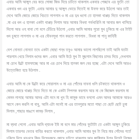
এবার আমি আঙ্গুল বের করে সোজা জিভ দিয়ে চাটতে থাকলাম একবার পেচ্ছাব এর ফুটো তো
একবার গুদ এর ফুটো .এবার আমার দু আঙ্গুল ভোরে দিতেই মা উফফ করে উঠলো আর তাই
দেখে আমি জোরে জোরে খিচতে লাগলাম ও মা এর দুধ গুলো তে হালকা থাপ্পড় দিতে থাকলাম
.মা এর গুদ এ হালকা একটা থাপ্পড় দিলাম আর আমার বিধবা গর্ভধারিনি মা আবার জল খাসিয়ে
দিলো আর ওহ বাবা গো বলে চেঁচিয়ে উঠলো ,এবার আমি আমার পুরো মুখ ঢুকিয়ে মা এর টাইট
গুদ চুষতে লাগলাম ও মা এর যৌবনসুধা পান করতে লাগলাম . বিধবা মা পানু কাহিনী
বেশ নোনতা নোনতা তবে একটা মেছো গন্ধ তবুও আমার ভালো লাগছিলো তাই আমি যতটা
পারলাম খেয়ে নিলাম গুদের জল .এবার আমি উঠে মুখ টা মুছলাম বিছানার চাদর দিয়ে ,দেখলাম
মা চোখ উল্টে হাফফাচ্ছে আর মা এর চোখ দিয়ে হালকা জল বের হচ্ছে .এটা দেখে আমি আরও
উত্তেজিত হয়ে উঠলাম .
এবার আমি মা কে উল্টো করে সোয়ালাম ও মা এর পোঁদের দাবনা গুলি চটকাতে থাকলাম ও
জোরে জোরে থাপ্পড় দিতে দিতে মা কে একটা লিপলক করলাম আর মা কে জিজ্ঞেস করলাম মা
কেমন লাগছে আমার আদর এটা শুনে মা খুব হি কামুক ভাবে বললো এমন আদর আমাকে আরও
আগে কেন করলি না বাবু, আমি এটা শুনেই মা এর তানপুরার মতো পাছা তে ছোট ছোট চুমা
দিলাম ,পাছার মাঙশে কামড় দিলাম ,
মা ব্যথা পেলো .এবার আমি থ্যাংক ইউ মা বলে মার পোঁদের ফুটোটা তে একটা আঙ্গুল ঢুকিয়ে
দিলাম তারপর ভেতর বাহির করতে থাকলাম ,এবার আমি আমার মুখ টা নিয়ে মার পোঁদের গর্তে
ঢুকিয়ে দিয়ে খড়খরে জিভ দিয়েভজরে জোরে চাটতে থাকলাম আর জাঙ্গিয়ার উপর দিয়েই নিজের