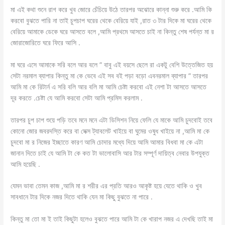
মা এই কথা শুনে রাগ করে খুব জোরে চেঁচিয়ে উঠে তারপর অঝোরে কান্না শুরু করে .আমি কি
করবো বুঝতে পারি না তাই চুপচাপ ঘরের থেকে বেরিয়ে যাই ,রাত ৩ টার দিকে মা ঘরের থেকে
বেরিয়ে আমাকে ডেকে ঘরে আসতে বলে ,আমি প্রথমে আসতে চাই না কিন্তু শেষ পর্যন্ত মা র
জোরাজোরিতে ঘরে ফিরে আসি .
মা ঘরে এসে আমাকে সরি বলে আর বলে ” বাবু এই বয়সে ছেলে রা একটু বেশি উত্তেজিত হয়
সেটা নরমাল ব্যাপার কিন্তু মা কে ভেবে এই সব বই পড়া বড়ো এবনরমাল ব্যাপার ” তারপর
আমি মা কে রিটার্ন এ সরি বলি আর বলি মা আমি চেষ্টা করবো এই নেশা টা আসতে আসতে
দূর করতে .চেষ্টা যে আমি করবো সেটা আমি প্রমিস করলাম .
তারপর চুপ চাপ শুয়ে পড়ি তবে মনে মনে এটা ডিসিশন নিয়ে ফেলি যে মাকে আমি চুদবোই তবে
কোনো জোর জবরদস্তি করে বা সেক্স ট্যাবলেট খাইয়ে বা ঘুমের ওষুধ খাইয়ে না ,আমি মা কে
চুদবো মা র নিজের ইচ্ছাতে কারণ আমি চোদার মধ্যে দিয়ে আমি আমার বিধবা মা কে এটা
জানান দিতে চাই যে আমি টা কে কত টা ভালোবাসি আর টার সম্পূর্ণ দায়িত্ব নেবার উপযুক্ত
আমি হয়েছি .
যেমন ভাবা তেমন কাজ ,আমি মা র শরীর এর প্রতি আরও আকৃষ্ট হয়ে যেতে থাকি ও খুব
সাবধানে টার দিকে নজর দিতে থাকি যেন মা কিছু বুঝতে না পারে .
কিন্তু মা তো মা ই তাই কিছুটা হলেও বুঝতে পারে আমি টা কে খারাপ নজর এ দেখছি তাই মা