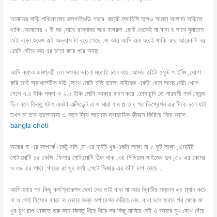
আমাদের বাড়ি পশ্চিমবঙ্গের জলপাইগুড়ি শহরে .জয়েন্ট ফ্যামিলি হলেও আমরা আলাদা বাড়িতে
থাকি .আমাদের ২ টি ঘর ,সাথে রান্নাঘর আর বাথরুম .ছোট থেকেই মা বাবা র সাথে ঘুমাতাম
তাই বড়ো হয়েও এই অভ্যাস টা রয়ে গেছে .মা আর আমি এক ঘরেই থাকি আর আরেকটা ঘর
এমনি স্টোর রুম এর মতো করে পরে আছে .
আমি ব্যাংক এমপ্লয়ী তো সংসার ভালো মতোই চলে যায় .আমার হাইট ৫ফুট ৭ ইঞ্চি ,যোগা
করি তাই অ্যাথলেটিক বডি ,সাথে মোটা মতি ভালো সাইজের একটা ধোন আছে যেটা খেপে
গেলে ৭.৫ ইঞ্চি লম্বা ও ২.৫ ইঞ্চি মোটা আকার ধারণ করে .চোদাচুদি তে পারদর্শী গার্ল ফ্রেন্ড
ছিল বলে কিন্তু হটাৎ একটা এক্সিডেন্ট এ ও মারা যায় o তার পর ডিপ্রেশন এর দিকে চলে যাই
তখন মা তার ভালোবাসা ও যত্ন দিয়ে আমাকে স্বাভাবিক জীবনে ফিরিয়ে নিয়ে আসে .
bangla choti
আমার মা এর সম্পর্কে একটু বলি ,মা এর হাইট খুব একটা লম্বা না ৫ ফুট লম্বা ,ওয়েইট
মোটামোটি ৫৫ কেজি .ফিগার মোটামোটি ঠিক থাক ,৩৪ মিডিয়াম সাইজের দুধ ,৩২ এর কোমর
ও ৩৬ এর পাছা .গায়ের রং খুব ফর্সা ,পেটে সিজার এর কাঁটা দাগ আছে .
আমি হবার পর কিছু কমপ্লিকেশন দেখা দেয় তাই বাবা মা আর দ্বিতীয় সন্তান এর প্ল্যান করে
না ও সেই হিসেবে বাচ্চা না নেবার জন্য অপারেশন করিয়ে নেয় .বাবা চলে যাবার পর থেকে মা
খুব চুপ চাপ থাকতে শুরু করে কিন্তু ধীরে ধীরে সব কিছু মানিয়ে নেই ও আমার মুখ দেখে বেঁচে