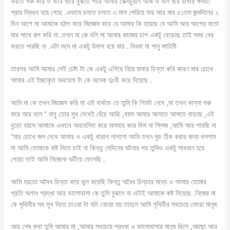
করতে শুরু করি ও ধীরে ধীরে বুঝতে পারি আমার সেক্সচুয়াল আর্জ ও মাল ধরে রাখার ক্ষমতা
প্রায় দ্বিগুন হয়ে গেছে .এভাবে চলতে চলতে ৩ মাস পেরিয়ে যায় আর মার ৫১তম জন্মদিনের ২
দিন আগে মা আমাকে হঠাৎ করে জিজ্ঞেস করে যে আমার কি হয়েছে যে আমি আর আগের মতো
মার সাথে গল্প করি না .তখন মা কে বলি মা আমার কাজের চাপ একটু বেড়েছে তাই সময় বের
করতে পারছি না .এটা শুনে মা একটু উদাস হয়ে যায় . বিধবা মা পানু কাহিনী
তারপর আমি আমার সেই চেষ্টা টা কে একটু এগিয়ে নিয়ে যাবার চিন্তা করি কারণ মার চোখে
আমার এই ইচ্ছাকৃত অবহেলা টা কে অনেক দুঃখী করে দিয়েছে .
আমি মা কে তখন জিজ্ঞেস করি মা এই বার্থডে তে তুমি কি গিফট নেবে ,মা তখন কান্না শুরু
করে আর বলে ” বাবু তোর মুখ দেখেই বেঁচে আছি ,বয়স আমার আসতে আসতে বাড়ছে ,এই
বুড়ো বয়সে আমাকে এভাবে অবহেলিত করে অসহায় করে দিস না প্লিজ ,আমি আর পারছি না
“মার চোখে জল দেখে আমার ও একটু খারাপ লাগলো আমি তখন মুড ঠিক করার জন্য বললাম
মা আমি তোমাকে কষ্ট দিতে চাই না কিন্তু সেদিনের ঘটনার পর তুমিও একটু সাবধান হয়ে
গেছো তাই আমি নিজেকে গুটিয়ে ফেলেছি .
আমি হয়তো অবৈধ চিন্তা করে ভুল করেছি কিন্তু অবৈধ চিন্তার মধ্যে ও আমার তোমার
প্রতি অগাধ শ্রদ্ধা আর ভালোবাসা কে তুমি বুঝলে না এটাই আমাকে কষ্ট দিয়েছে .নিজের মা
কে পৃথিবীর সব সুখ দিতে চাওয়া টা যদি নোংরা হয় তাহলে আমি পৃথিবীর সবচেয়ে নোংরা মানুষ
আর শেষ কথা তুমি আমার মা ,আমার সবচেয়ে শ্রদ্ধা ও ভালোবাসার মানুষ ছিলে ,আছো আর