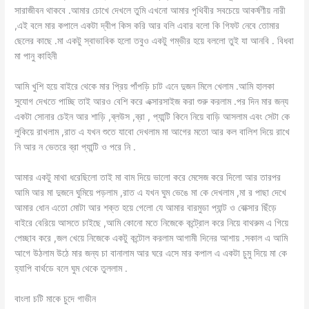
সারাজীবন থাকবে .আমার চোখে দেখলে তুমি এখনো আমার পৃথিবীর সবচেয়ে আকর্ষণীয় নারী
,এই বলে মার কপালে একটা দ্বীপ কিস করি আর বলি এবার বলো কি গিফট নেবে তোমার
ছেলের কাছে .মা একটু স্বাভাবিক হলো তবুও একটু গম্ভীর হয়ে বললো তুই যা আনবি . বিধবা
মা পানু কাহিনী
আমি খুশি হয়ে বাইরে থেকে মার প্রিয় পাঁপড়ি চাট এনে দুজন মিলে খেলাম .আমি হালকা
সুযোগ দেখতে পাচ্ছি তাই আরও বেশি করে এক্সারসাইজ করা শুরু করলাম .পর দিন মার জন্য
একটা সোনার চেইন আর শাড়ি ,ব্লউস ,ব্রা , প্যান্টি কিনে নিয়ে বাড়ি আসলাম এবং সেটা কে
লুকিয়ে রাখলাম ,রাত এ যখন শুতে যাবো দেখলাম মা আগের মতো আর কল বালিশ দিয়ে রাখে
নি আর ন ভেতরে ব্রা প্যান্টি ও পরে নি .
আমার একটু মাথা ধরেছিলো তাই মা বাম দিয়ে ভালো করে মেসেজ করে দিলো আর তারপর
আমি আর মা দুজনে ঘুমিয়ে পড়লাম ,রাত এ যখন ঘুম ভেঙে মা কে দেখলাম ,মা র পাছা দেখে
আমার ধোন এতো মোটা আর শক্ত হয়ে গেলো যে আমার বারমুডা প্যান্ট ও বোক্সার ছিঁড়ে
বাইরে বেরিয়ে আসতে চাইছে ,আমি কোনো মতে নিজেকে কন্ট্রোল করে নিয়ে বাথরুম এ গিয়ে
পেচ্ছাব করে ,জল খেয়ে নিজেকে একটু কন্টোল করলাম আগামী দিনের আশায় .সকাল এ আমি
আগে উঠলাম উঠে মার জন্য চা বানালাম আর ঘরে এসে মার কপাল এ একটা চুমু দিয়ে মা কে
হ্যাপি বার্থডে বলে ঘুম থেকে তুললাম .
বাংলা চটি মাকে চুদে গাভীন