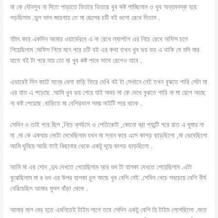
মা কে যৌনসুখ না দিতে পাড়াতে ভিতরে ভিতরে খুব কষ্ট পাচ্ছিলাম ও খুব অন্যমনস্ক হয়ে
পড়ছিলাম .ভুল ভাল জায়গায় তে মা ছেলের চটি বই গুলো রেখে দিতাম .
হটাৎ করে একদিন আমার ওয়ার্ডেরবে এ না রেখে ল্যাপটপ এর নিচে রেখে অফিস চলে
গিয়েছিলাম .অফিস গিয়ে মনে পরে চটি বই এর কথা তখন খুব ভয় ভয় এ থাকি যে যদি মার
হাতে বই টা পরে যায় তো মা খুব কষ্ট পাবে সাথে রেগেও যাবে .
এভাবেই দিন কাটে সন্ধে বেলা বাড়ি ফিরে দেখি বই টা সেখানে নেই তখন বুঝতে পারি সেটা মা
এর হাত এ পড়েছে .আমি খুব ভয় পেয়ে যাই অথচ মা কে দেখে বুঝতে পারি না মা রেগে আছে
না কষ্ট পেয়েছে .বাড়িতে মা বেশিরভাগ সময় নাইটি পরে থাকে .
সেদিন ও তাই পরে ছিল ,নিচে ব্লউসে ও পেতিকোট ,কোনো ব্রা প্যান্টি পরে রাত এ ঘুমায় না
মা .মা কে একবার নেংটা দেখেছিলাম যখন মা স্নান করে এসে কাপড় ছাড়ছিলো ,মা ভেবেছিলো
আমি ঘুমিয়ে আছি তাই বিছানার থেকে একটু দূরে কাপড় ছাড়ছিলো .
আমি মা এর পোদ ,দুধ দেখতে পেয়েছিলাম আর গুদ টা হালকা দেখতে পেয়েছিলাম .এটা
বুঝেছিলাম মা র গুদ এর উপর হালকা চুল আছে খুব বেশি নেই .সেদিন খেচে সবচেয়ে বেশি বীর্য
বেরিয়েছিল আমার মুসল বাঁড়া থেকে .
আমার মাল বের হতে এমনিতেই টাইম লাগে তবে সেদিন একটু বেশি হি টাইম লেগেছিলো .শুতে