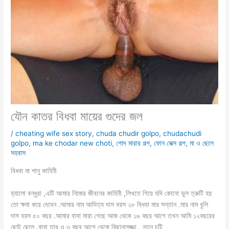
যৌন কাতর বিধবা মায়ের গুদের জল
/
cheating wife sex story
,
chuda chudir golpo
,
chudachudi
golpo
,
ma ke chodar new choti
,
পোদ মারার গল্প
,
ফোন সেক্স গল্প
,
মা ও ছেলে
সহবাস
বিধবা মা পানু কাহিনী
হ্যালো বন্ধুরা ,এটি আমার নিজের জীবনের কাহিনী ,লিখতে গিয়ে যদি কোনো ভুল ত্রুটি হয়
তো ক্ষমা করে দেবেন .আমার নাম আদিত্য দাস বয়স ২৮ বিধবা মার সন্তান .মার নাম বুলি
দাস বয়স ৫০ বছর .আমার বাবা মারা গেছে আজ থেকে ১৬ বছর আগে তখন আমি ১২বছরের
ছোট ছেলে .বাবা তার ও ৩ বছর আগে থেকে বিছানাসজ্জা . নতুন চটি