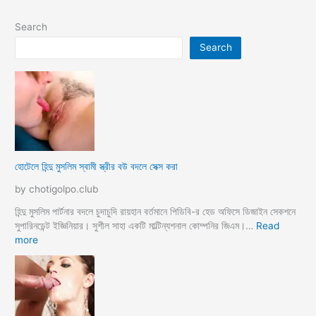
Search
Search
হোটেলে হিন্দু মুসলিম স্বামী স্ত্রীর বউ বদলে সেক্স করা
by chotigolpo.club
হিন্দু মুসলিম পার্টনার বদলে চুদাচুদি রায়হান বর্তমানে পিডিবি-র হেড অফিসে ডিজাইন সেকশনে
সুপারিনডেন্ট ইজ্ঞিনিয়ার। সুশীল সাহা একটি মাল্টিন্যশনাল কোম্পনির জিএম।…
Read
:
more
হো
টে
লে
হি
ন্দু