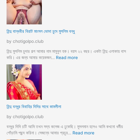
ক্স
বি
কা
ধ
হি
বা
নী
মা
h
গী
হিন্দু বান্ধবীর বিরাট মাংসল ভোদা চুদে মুসলিম বন্ধু
i
চু
n
দ
by chotigolpo.club
d
লো
u
মু
হিন্দু মুসলিম চুদার গল্প আমার নাম মামুনুল হক। বয়স ২২ বছর। একটা হিন্দু এলাকায় বাস
m
স
:
করি। এর জন্য আমার কয়েকজন…
Read more
u
লি
হি
s
ম
ন্দু
l
ক
বা
i
চি
ন্ধ
m
ছে
বী
s
লে
র
e
বি
হিন্দু বন্ধুর বিবাহির দিদির সাথে কামলীলা
x
রা
s
ট
by chotigolpo.club
t
মাং
o
স
বন্ধুর দিদি চটি আমি তখন সদ্য কলেজ এ ঢুকেছি। মুসলমান হলেও আমি কখনো ধর্মীয়
r
ল
:
গোঁড়ামি পছন্দ করিনা। সেজন্যে আমার প্রচুর…
Read more
y
ভো
হি