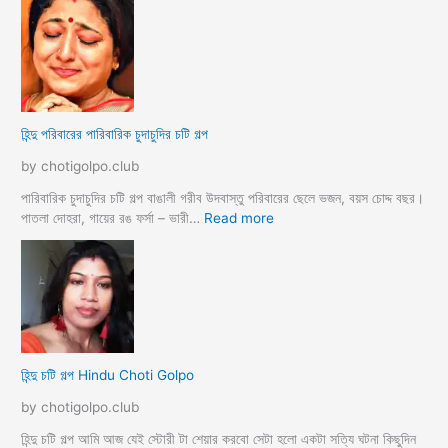
দা
ন্দু
চু
ব
দে
ন্ধু
মু
র
স
বি
লি
বা
হিন্দু পরিবারের পারিবারিক চুদাচুদির চটি গল্প
ম
হি
ব
র
by chotigolpo.club
ন্ধু
দি
দি
পারিবারিক চুদাচুদির চটি গল্প বাঙালী গরীব উদবাস্তু পরিবারের ছেলে ভজন, বয়স চোদ্দ বছর।
র
:
পাতলা দোহরা, গায়ের রঙ ফর্সা – ভারী…
Read more
সা
হি
থে
ন্দু
কা
প
ম
রি
লী
বা
লা
রে
র
হিন্দু চটি গল্প Hindu Choti Golpo
পা
রি
by chotigolpo.club
বা
রি
হিন্দু চটি গল্প আমি আজ যেই স্টোরী টা শেয়ার করবো সেটা হলো একটা সত্যি ঘটনা কিছুদিন