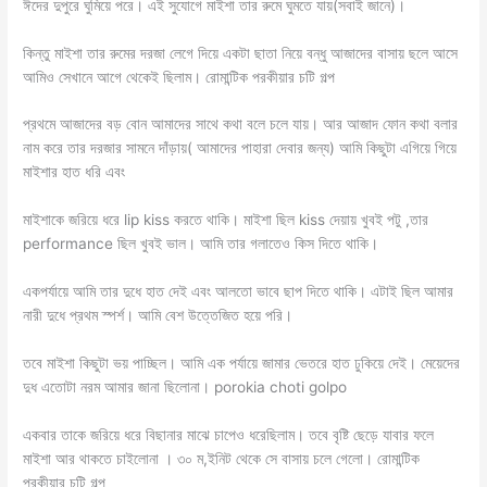
ঈদের দুপুরে ঘুমিয়ে পরে। এই সুযোগে মাইশা তার রুমে ঘুমতে যায়(সবাই জানে)।
কিন্তু মাইশা তার রুমের দরজা লেগে দিয়ে একটা ছাতা নিয়ে বন্ধু আজাদের বাসায় ছলে আসে
আমিও সেখানে আগে থেকেই ছিলাম। রোমান্টিক পরকীয়ার চটি গল্প
প্রথমে আজাদের বড় বোন আমাদের সাথে কথা বলে চলে যায়। আর আজাদ ফোন কথা বলার
নাম করে তার দরজার সামনে দাঁড়ায়( আমাদের পাহারা দেবার জন্য) আমি কিছুটা এগিয়ে গিয়ে
মাইশার হাত ধরি এবং
মাইশাকে জরিয়ে ধরে lip kiss করতে থাকি। মাইশা ছিল kiss দেয়ায় খুবই পটু ,তার
performance ছিল খুবই ভাল। আমি তার গলাতেও কিস দিতে থাকি।
একপর্যায়ে আমি তার দুধে হাত দেই এবং আলতো ভাবে ছাপ দিতে থাকি। এটাই ছিল আমার
নারী দুধে প্রথম স্পর্শ। আমি বেশ উত্তেজিত হয়ে পরি।
তবে মাইশা কিছুটা ভয় পাচ্ছিল। আমি এক পর্যায়ে জামার ভেতরে হাত ঢুকিয়ে দেই। মেয়েদের
দুধ এতোটা নরম আমার জানা ছিলোনা। porokia choti golpo
একবার তাকে জরিয়ে ধরে বিছানার মাঝে চাপেও ধরেছিলাম। তবে বৃষ্টি ছেড়ে যাবার ফলে
মাইশা আর থাকতে চাইলোনা । ৩০ ম,ইনিট থেকে সে বাসায় চলে গেলো। রোমান্টিক
পরকীয়ার চটি গল্প