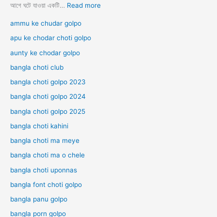
ক
:
আগে ঘটে যাওয়া একটি…
Read more
চু
হি
ammu ke chudar golpo
দা
ন্দু
চু
চ
apu ke chodar choti golpo
দি
টি
aunty ke chodar golpo
র
গ
চ
ল্প
bangla choti club
টি
H
গ
bangla choti golpo 2023
i
ল্প
n
bangla choti golpo 2024
d
bangla choti golpo 2025
u
C
bangla choti kahini
h
o
bangla choti ma meye
t
bangla choti ma o chele
i
G
bangla choti uponnas
o
bangla font choti golpo
l
p
bangla panu golpo
o
bangla porn golpo