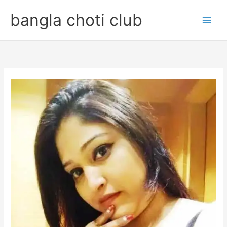
Skip
bangla choti club
to
content