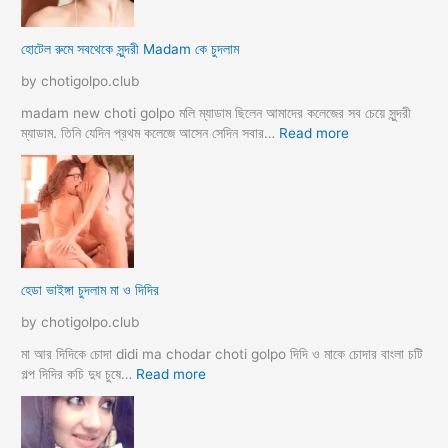
মু
স
হোটেল রুমে সবথেকে সুন্দরী Madam কে চুদলাম
লি
ম
by chotigolpo.club
স্বা
মী
madam new choti golpo মলি ম্যাডাম ছিলেন আমাদের কলেজের সব চেয়ে সুন্দরী
স্ত্রী
:
ম্যাডাম. তিনি যেদিন প্রথম কলেজে আসেন সেদিন সবার…
Read more
র
হো
ব
টে
উ
ল
ব
রু
দ
মে
লে
স
সে
ব
হেডা ভাইঙ্গা চুদলাম মা ও দিদির
ক্স
থে
ক
কে
by chotigolpo.club
রা
সু
ন্দ
মা আর দিদিকে চোদা didi ma chodar choti golpo দিদি ও মাকে চোদার বাংলা চটি
রী
:
গল্প দিদির কচি দুধ চুষে…
Read more
M
হে
a
ডা
d
ভা