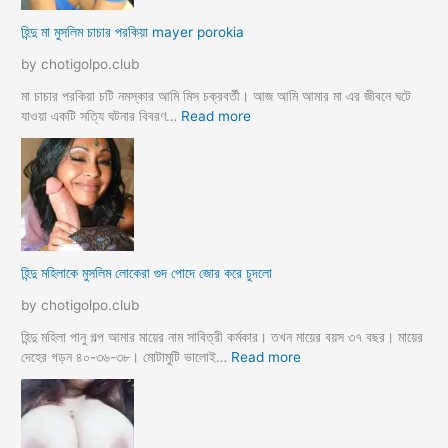
স
দ
হিন্দু মা মুসলিম চাচার পরকিয়া mayer porokia
লি
চু
ম
দা
by chotigolpo.club
ভা
র
তা
নে
মা চাচার পরকিয়া চটি নমস্কার আমি মিস চক্রবর্তী। আজ আমি আমার মা এর জীবনে ঘটে
র
শা
:
যাওয়া একটি সত্যি ঘটনার বিবরণ…
Read more
হি
ন্দু
মা
মু
স
লি
ম
হিন্দু মহিলাকে মুসলিম লোকেরা গুদ পোদে জোর করে চুদলো
চা
চা
by chotigolpo.club
র
প
হিন্দু মহিলা পানু গল্প আমার মায়ের নাম সাবিত্রী কর্মকার। তখন মায়ের বয়স ৩৭ বছর। মায়ের
র
:
দেহের গড়ন ৪০-৩৬-৩৮। মোটামুটি ভালোই…
Read more
কি
হি
য়া
ন্দু
m
ম
a
হি