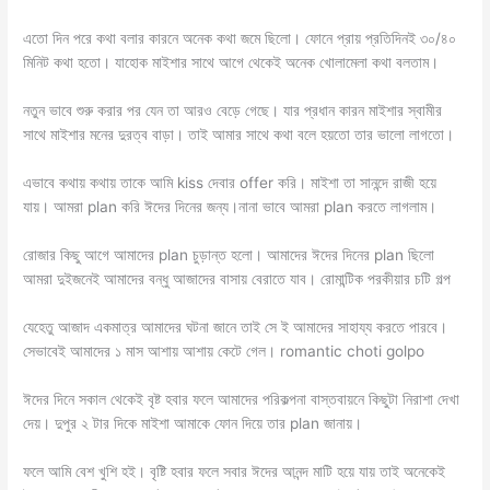
এতো দিন পরে কথা বলার কারনে অনেক কথা জমে ছিলো। ফোনে প্রায় প্রতিদিনই ৩০/৪০
মিনিট কথা হতো। যাহোক মাইশার সাথে আগে থেকেই অনেক খোলামেলা কথা বলতাম।
নতুন ভাবে শুরু করার পর যেন তা আরও বেড়ে গেছে। যার প্রধান কারন মাইশার স্বামীর
সাথে মাইশার মনের দুরত্ব বাড়া। তাই আমার সাথে কথা বলে হয়তো তার ভালো লাগতো।
এভাবে কথায় কথায় তাকে আমি kiss দেবার offer করি। মাইশা তা সানন্দে রাজী হয়ে
যায়। আমরা plan করি ঈদের দিনের জন্য।নানা ভাবে আমরা plan করতে লাগলাম।
রোজার কিছু আগে আমাদের plan চুড়ান্ত হলো। আমাদের ঈদের দিনের plan ছিলো
আমরা দুইজনেই আমাদের বন্ধু আজাদের বাসায় বেরাতে যাব। রোমান্টিক পরকীয়ার চটি গল্প
যেহেতু আজাদ একমাত্র আমাদের ঘটনা জানে তাই সে ই আমাদের সাহায্য করতে পারবে।
সেভাবেই আমাদের ১ মাস আশায় আশায় কেটে গেল। romantic choti golpo
ঈদের দিনে সকাল থেকেই বৃষ্ট হবার ফলে আমাদের পরিকল্পনা বাস্তবায়নে কিছুটা নিরাশা দেখা
দেয়। দুপুর ২ টার দিকে মাইশা আমাকে ফোন দিয়ে তার plan জানায়।
ফলে আমি বেশ খুশি হই। বৃষ্টি হবার ফলে সবার ঈদের আনন্দ মাটি হয়ে যায় তাই অনেকেই