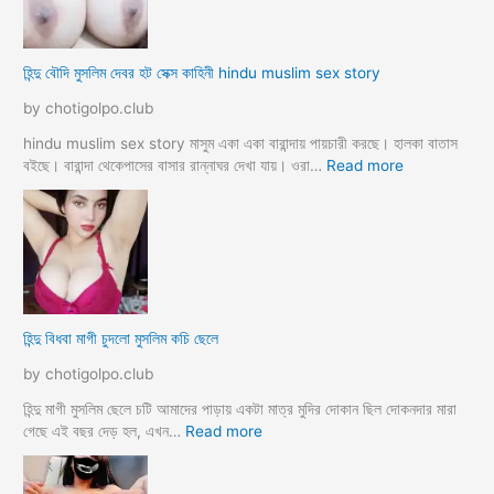
y
লা
e
কে
r
মু
হিন্দু বৌদি মুসলিম দেবর হট সেক্স কাহিনী hindu muslim sex story
p
স
o
লি
by chotigolpo.club
r
ম
o
লো
hindu muslim sex story মাসুম একা একা বারান্দায় পায়চারী করছে। হালকা বাতাস
k
কে
:
বইছে। বারান্দা থেকেপাসের বাসার রান্নাঘর দেখা যায়। ওরা…
Read more
i
রা
হি
a
গু
ন্দু
দ
বৌ
পো
দি
দে
মু
জো
স
র
লি
হিন্দু বিধবা মাগী চুদলো মুসলিম কচি ছেলে
ক
ম
রে
দে
by chotigolpo.club
চু
ব
দ
র
হিন্দু মাগী মুসলিম ছেলে চটি আমাদের পাড়ায় একটা মাত্র মুদির দোকান ছিল দোকনদার মারা
লো
হ
:
গেছে এই বছর দেড় হল, এখন…
Read more
ট
হি
সে
ন্দু