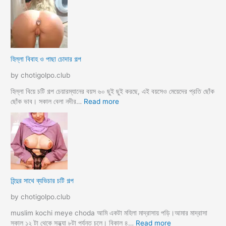
j
র
o
ব
r
ল
k
ল
o
আ
হিল্লা বিবাহ ও পাছা চোদার গল্প
r
য়
e
মা
by chotigolpo.club
c
গী
h
তো
হিল্লা বিয়ে চটি গল্প চেয়ারম্যানের বয়স ৬০ ছুই ছুই করছে, এই বয়সেও মেয়েদের প্রতি ছোঁক
o
র
:
ছোঁক ভাব। সকাল বেলা নদীর…
Read more
d
গু
হি
a
দ
ল্লা
চু
বি
দে
বা
সু
হ
খ
ও
দি
পা
হিন্দুর সাথে ব্যভিচার চটি গল্প
ব
ছা
চো
by chotigolpo.club
দা
র
muslim kochi meye choda আমি একটা মহিলা মাদ্রাসায় পড়ি।আমার মাদ্রাসা
গ
:
সকাল ১২ টা থেকে সন্ধ্যা ৮টা পর্যন্ত চলে। বিকাল ৪…
Read more