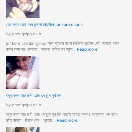
a
ই
m
ঙ্গা
কে
চু
চু
দ
হেড স্যার জোর করে চুদলো ছাত্রীকে jor kore choda
দ
লা
লা
ম
by chotigolpo.club
ম
মা
ও
jor kore chodar golpo আজ স্কুলের বাংলা শিক্ষিকা প্রতিমা দেবী আমাকে নকল
দি
:
করার সময় ধরে ফেললেন। নকলের শাস্তি হল স্কুল…
Read more
দি
হে
র
ড
স্যা
র
জো
র
ক
হুজুর বলল আয় মাগী তোর গুদ চুদে সুখ দিব
রে
চু
by chotigolpo.club
দ
লো
হুজুর বলল আয় মাগী তোর গুদ চুদে সুখ দিব সময়টা আশির দশক। প্রত্যন্ত এক গ্রাম।
ছা
:
কাঁচা রাস্তা। বিদ্যুৎ নেই। গ্রামের…
Read more
ত্রী
হু
কে
জু