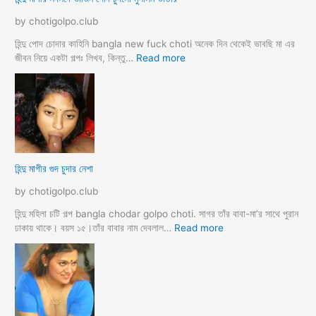
কি
য়া
by chotigolpo.club
চ
টি
হিন্দু পোদ চোদার কাহিনি bangla new fuck choti অনেক দিন থেকেই ভাবছি মা এর
গ
:
জীবন নিয়ে একটা গল্পঃ লিখব, কিন্তু…
Read more
ল্প
হি
ন্দু
মা
গী
র
ল
দ
হিন্দু মাগীর গুদ চুদার নেশা
ল
দে
by chotigolpo.club
ভা
র্জি
হিন্দু মহিলা চটি গল্প bangla chodar golpo choti. সাগর তাঁর বাবা-মা’র সাথে পুরান
ন
:
ঢাকায় থাকে। বয়স ১৫।তাঁর বাবার নাম দেবলাল…
Read more
পো
হি
দ
ন্দু
চু
মা
দ
গী
লো
র
মু
গু