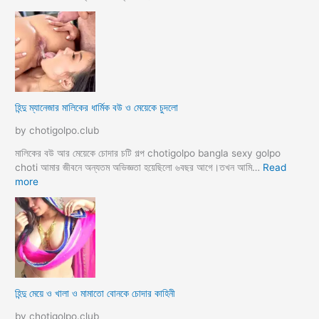
ল্প
হি
ন্দু
র
সা
থে
ব্য
ভি
হিন্দু ম্যানেজার মালিকের ধার্মিক বউ ও মেয়েকে চুদলো
চা
র
by chotigolpo.club
চ
টি
মালিকের বউ আর মেয়েকে চোদার চটি গল্প chotigolpo bangla sexy golpo
গ
choti আমার জীবনে অন্যতম অভিজ্ঞতা হয়েছিলো ৬বছর আগে।তখন আমি…
Read
ল্প
:
more
হি
ন্দু
ম্যা
নে
জা
র
মা
হিন্দু মেয়ে ও খালা ও মামাতো বোনকে চোদার কাহিনী
লি
কে
by chotigolpo.club