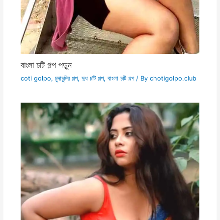
বাংলা চটি গল্প পড়ুন
coti golpo
,
চুদাচুদির গল্প
,
দুধ চটি গল্প
,
বাংলা চটি গল্প
/ By
chotigolpo.club