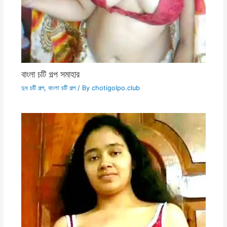
বাংলা চটি গল্প সমাহার
দুধ চটি গল্প
,
বাংলা চটি গল্প
/ By
chotigolpo.club