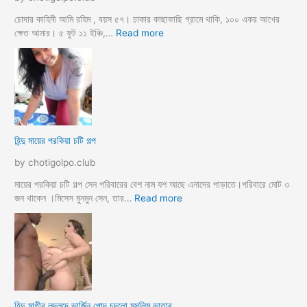
র
ধা
চোদার কাহিনী আমি রহিম , বয়স ৫৭। ঢাকার কাছাকাছি গ্রামে থাকি, ১০০ একর আখের
র্মি
:
ক্ষেত আমার। ৫ ফুট ১১ ইঞ্চি,…
Read more
ক
হি
ব
ন্দু
উ
মে
ও
য়ে
মে
ও
য়ে
খা
কে
লা
হিন্দু মায়ের পরকিয়া চটি গল্প
চু
ও
দ
মা
by chotigolpo.club
লো
মা
তো
মায়ের পরকিয়া চটি গল্প সেন পরিবারের বেশ নাম যশ আছে এনাদের পাড়াতে।পরিবারে মোট ৩
বো
:
জন থাকেন ।মিসেস মুনমুন সেন, তার…
Read more
ন
হি
কে
ন্দু
চো
মা
দা
য়ে
র
র
কা
প
হি
র
হিন্দু মাগীর লদলদে ভার্জিন পোদ চুদলো মুসলিম ভাতার
নী