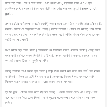
উনার দুই মেয়ে। লাবণ্য আর লিজা। যখন প্রথম দেখি, বড়জনের বয়স ১৪/১৫ হবে।
ছোটোজন ১৩/১৪ বছরের। লিজা হাফ প্যান্ট আর গেঞ্জি পরে ঘরে ঘুরতো। new choti
golpo
ওদের একটাই অভিযোগ, দুলাভাই (আমি) তাদের সাথে কথা বলিনা বা হাসি, ঠাট্টা করিনা। কি
করবো? আমার যে লাজুকতা তখনও আছে। তাদের অভিযোগ শোনার পর আমিই ওদের বাসায়
কম যাতায়াত করতাম। এভাবেই কেটে গেলো ৬/৭ বছর। শালীর পাছার খাঁজে ধোন ঘষে মাল
আউট করলো দুলাভাই
তখন আমার বড় ছেলে কোলে। অনেকদিন পর লিজাদের বাসায় বেড়াতে গেলাম। একটু মজার
মজার কথা ততদিনে বলতে শিখেছি। তাই এবার সমস্যা হলোনা। লাবণ্যর ক্ষেত্রে আমার
কখনোই কোনো চিন্তা বা কুদৃষ্টি আসেনি।
কিন্তু লিজাকে দেখে অবাক হয়ে গেলাম। হাটুর উপর স্কার্ট আর সাদা হাফ শার্টে ওকে দারুন
লাগছিলো। কিন্তু দুধ দুটো উঁচু হয়ে আছে। ১৮ বছরের লিজার উন্নত দুধ দেখে আমি
নিজেকে সামলে রাখতে পারলাম না। চোরা চোখে দেখতে লাগলাম।
ইস্ কি সুন্দর। টেনিস বলের মতো উঁচু হয়ে আছে। একবার আমার চোখে চোখ পড়ে গেলো।
সঙ্গে সঙ্গে ওড়না দিয়ে ঢেকে দিলো। আমি মুহূর্তের জন্যে লজ্জায় পড়ে গেলাম। ধরা পড়ে
গেছি।