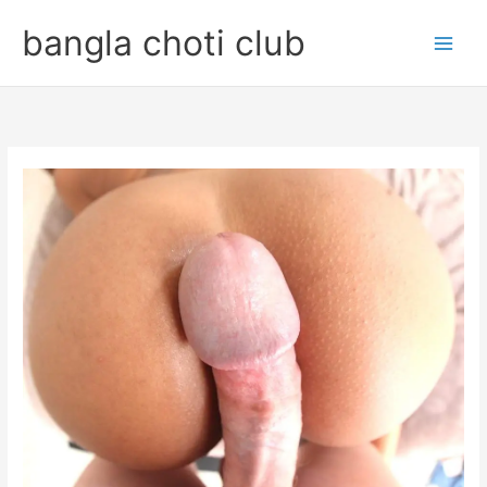
Skip
bangla choti club
to
content