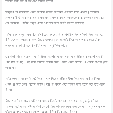
আলাদা কথা বলা বা দুধ দেখা সম্ভব হলোনা।
কিছুক্ষণ পর কয়েকজন গেস্ট আমাকে বললো আমাদের বেডরুমে টিভি দেখবে। আমিসহ
গেলাম। টিভি আর বেড এর সামনে রাখা সোফায় বসলো কয়েকজন। কয়েকজন বসলো বেড
এর কিনারায়। শালীর পাছার খাঁজে ধোন ঘষে মাল আউট করলো দুলাভাই
আমি অলস মানুষ। মাঝখানে ফাঁকা রেখে বেডের উপর বিপরীত দিকে বালিশ নিয়ে শুয়ে শুয়ে
টিভি দেখতে লাগলাম। হঠাৎ লিজার আগমন। সে সরাসরি বিছানায় উঠে মাঝখানে ফাঁকা
জায়গায় আধশোয়া হলো। লাইট বন্ধ। শুধু টিভির আলো।
ওর পাছা আমার সামনে। আমি টিভির আলোয় আবছা পাছা আর শরীরের বাকগুলো যতোটা
পারা যায় দেখছি। এই সময় সামনের সোফায় বসা একজন গেস্ট রিমোট এর একটা ফাংশন খুঁজে
পাচ্ছেনা।
আমি বললাম আমাকে রিমোট দিতে। বলে লিজার শরীরের উপর দিয়ে হাত বাড়িয়ে দিলাম।
গেস্ট এর হাত থেকে রিমোট নিলাম। তারপর হাতটা টেনে আনার সময় ইচ্ছে করে হাত ছেড়ে
দিলাম।
লিজা ডান দিকে কাত হয়েছিলো। আমার রিমোট ধরা ডান হাত ওর বাম বুক ছুঁয়ে দিলো।
আচমকা ঘটে যাওয়া ঘটনায় লিজা কোনো রিয়েকশন দেখানোর সময় পেলনা। শুধু একবার ঘাড়
ঘুরিয়ে আমাকে দেখলো। তারপর আবার টিভির দিকে নজর দিলো।