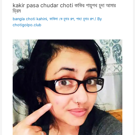
kakir pasa chudar choti কাকির পায়ুপথ চুদা আমার
ড্রিম
bangla choti kahini
,
কাকিমা কে চুদার গল্প
,
পাছা চুদার গল্প
/ By
chotigolpo.club