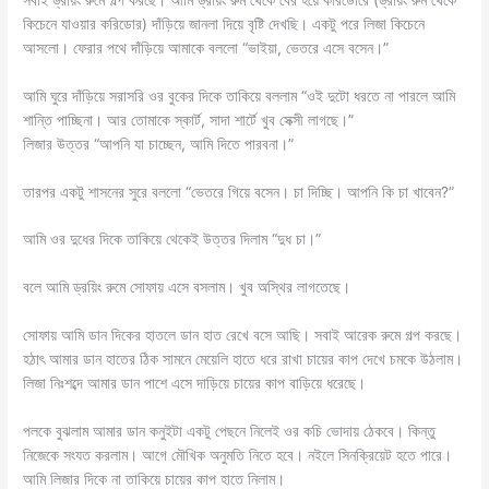
কিচেনে যাওয়ার করিডোর) দাঁড়িয়ে জানলা দিয়ে বৃষ্টি দেখছি। একটু পরে লিজা কিচেনে
আসলো। ফেরার পথে দাঁড়িয়ে আমাকে বললো “ভাইয়া, ভেতরে এসে বসেন।”
আমি ঘুরে দাঁড়িয়ে সরাসরি ওর বুকের দিকে তাকিয়ে বললাম “ওই দুটো ধরতে না পারলে আমি
শান্তি পাচ্ছিনা। আর তোমাকে স্কার্ট, সাদা শার্টে খুব সেক্সী লাগছে।”
লিজার উত্তর “আপনি যা চাচ্ছেন, আমি দিতে পারবনা।”
তারপর একটু শাসনের সুরে বললো “ভেতরে গিয়ে বসেন। চা দিচ্ছি। আপনি কি চা খাবেন?”
আমি ওর দুধের দিকে তাকিয়ে থেকেই উত্তর দিলাম “দুধ চা।”
বলে আমি ড্রয়িং রুমে সোফায় এসে বসলাম। খুব অস্থির লাগতেছে।
সোফায় আমি ডান দিকের হাতলে ডান হাত রেখে বসে আছি। সবাই আরেক রুমে গল্প করছে।
হঠাৎ আমার ডান হাতের ঠিক সামনে মেয়েলি হাতে ধরে রাখা চায়ের কাপ দেখে চমকে উঠলাম।
লিজা নিঃশব্দে আমার ডান পাশে এসে দাড়িয়ে চায়ের কাপ বাড়িয়ে ধরেছে।
পলকে বুঝলাম আমার ডান কনুইটা একটু পেছনে নিলেই ওর কচি ভোদায় ঠেকবে। কিন্তু
নিজেকে সংযত করলাম। আগে মৌখিক অনুমতি নিতে হবে। নইলে সিনক্রিয়েট হতে পারে।
আমি লিজার দিকে না তাকিয়ে চায়ের কাপ হাতে নিলাম।