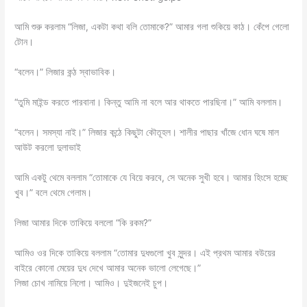
আমি শুরু করলাম “লিজা, একটা কথা বলি তোমাকে?” আমার গলা শুকিয়ে কাঠ। কেঁপে গেলো
টোন।
“বলেন।” লিজার কন্ঠ স্বাভাবিক।
“তুমি মাইন্ড করতে পারবানা। কিন্তু আমি না বলে আর থাকতে পারছিনা।” আমি বললাম।
“বলেন। সমস্যা নাই।” লিজার কন্ঠে কিছুটা কৌতূহল। শালীর পাছার খাঁজে ধোন ঘষে মাল
আউট করলো দুলাভাই
আমি একটু থেমে বললাম “তোমাকে যে বিয়ে করবে, সে অনেক সুখী হবে। আমার হিংসে হচ্ছে
খুব।” বলে থেমে গেলাম।
লিজা আমার দিকে তাকিয়ে বললো “কি রকম?”
আমিও ওর দিকে তাকিয়ে বললাম “তোমার দুধগুলো খুব সুন্দর। এই প্রথম আমার বউয়ের
বাইরে কোনো মেয়ের দুধ দেখে আমার অনেক ভালো লেগেছে।”
লিজা চোখ নামিয়ে নিলো। আমিও। দুইজনেই চুপ।