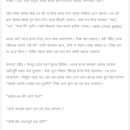
পাচ্ছি। ঠোঁট দিয়ে অনুভব করছি গুদের কাম তাড়নায় অবিরত কম্পনরত কোট।
হঠাৎ লিজা আমার মাথা ওর দুই পা দিয়ে গুদের সাথে আরো সজোরে চেপে ধরলো। ওর দুই
হাত আমার মাথার চুল টেনে টেনে যেনো ছিঁড়েই ফেলবে। আর গলা দিয়ে অনবরত “আহ্”,
“ওহ”, “ফাক্ মি” ধ্বনি। আমি জিহ্বায় গরম লাভার ছ্যাঁকা খেলাম। new choti golpo
গুদের কোট যেনো রসের উপর ভেসে থাকা রসগোল্লা। লিজা জল খসালো। কচি শরীর থেকে
যৌবনের প্রথম “মৌ রস” এতটা মাদকতা রাখে, টেস্ট না করলে বোঝা সম্ভব না। লিজা হাত
পা ছেড়ে দিলো। শালীর পাছার খাঁজে ধোন ঘষে মাল আউট করলো দুলাভাই
ক্লান্ত শরীর। কিন্তু চোখে স্বর্গ সুখের ঝিলিক। গুদের রসের মাদকতা আমার ধোনকে
মোটামুটি শক্ত করে তুললো। মাথা তুলে লিজার শরীরের উপর উঠে আসলাম। ওর চোখ
আধখোলা। কিছুটা শক্ত হয়ে ওঠা ধোন গুদের সাথে চেপে রেখে কানের কাছে মুখ নিয়ে বললাম
“আমার ধোনটা তোমার গুদে ঢুকাই?” লিজা চোখ খুলে বড় বড় করে তাকালো।
“আমার গুদ যদি ফেটে যায়?”
“ফেটে যাওয়ার মতো হলে বের করে ফেলবো।”
“আমি যদি প্রেগনেন্ট হয়ে যাই?”