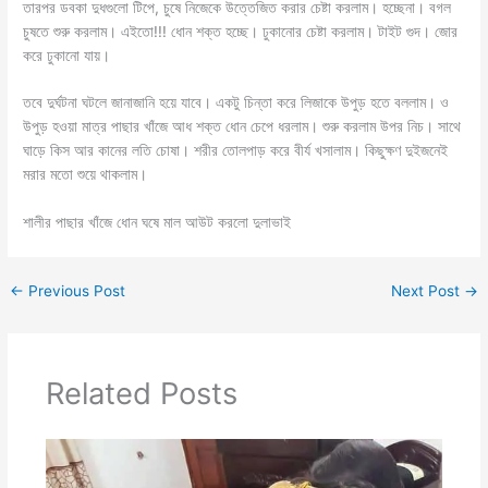
তারপর ডবকা দুধগুলো টিপে, চুষে নিজেকে উত্তেজিত করার চেষ্টা করলাম। হচ্ছেনা। বগল
চুষতে শুরু করলাম। এইতো!!! ধোন শক্ত হচ্ছে। ঢুকানোর চেষ্টা করলাম। টাইট গুদ। জোর
করে ঢুকানো যায়।
তবে দুর্ঘটনা ঘটলে জানাজানি হয়ে যাবে। একটু চিন্তা করে লিজাকে উপুড় হতে বললাম। ও
উপুড় হওয়া মাত্র পাছার খাঁজে আধ শক্ত ধোন চেপে ধরলাম। শুরু করলাম উপর নিচ। সাথে
ঘাড়ে কিস আর কানের লতি চোষা। শরীর তোলপাড় করে বীর্য খসালাম। কিছুক্ষণ দুইজনেই
মরার মতো শুয়ে থাকলাম।
শালীর পাছার খাঁজে ধোন ঘষে মাল আউট করলো দুলাভাই
←
Previous Post
Next Post
→
Related Posts