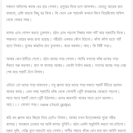
সকালে অফিসের কাজে বের হয়ে গেলাম। দুপুরের দিকে চলে আসলাম। যেহেতু আরেক রাত
থাকবো, চেষ্টা করবো কিছু হয় কিনা। কি ভেবে এক প্যাকেট কনডম কিনে নিয়েছিলাম অফিস
থেকে ফেরার সময়।
বাসায় এসে গোসল করতে ঢুকলাম। হঠাৎ চোখ পড়লো লিজার সাদা শার্ট আর স্কার্টের দিকে।
সম্ভবত ধোয়ার জন্য রাখা হয়েছে। শরীরটা একবার কেঁপে উঠলো। কাঁপা কাঁপা হাতে শার্ট
হাতে নিলাম। বুকের কাছটায় হাত বুলালাম। নাকে ঘষলাম। আহ্। কি মিষ্টি গন্ধ।
আমার ধোন ঠাটিয়ে গেলো। হঠাৎ ঘামের গন্ধ পেলাম। শার্টের বগলের ভাঁজ গুলোর গন্ধ
শুঁকতে শুরু করলাম। হাত পা কাপছে আমার। ধোনটা টনটন করছে। বগলের ঘামের গন্ধ নেয়া
শেষ করে স্কার্ট টেনে নিলাম।
এটাতে তো গুদের গন্ধ থাকবেনা। তবু কল্পনা করে গুদের গন্ধ শুকতে স্কার্ট উঁচিয়ে ধরলাম
নাকের কাছে। এমন সময় স্কার্টের ভাঁজ থেকে গোলাপী পেন্টি বাথরুমের মেঝেতে পড়লো।
সাথে সাথে স্কার্ট ফেলে পেন্টি উঠালাম। গুদের জায়গাটা নাকের সাথে চেপে ধরলাম।
আহ্।।। নোনতা গন্ধ। new choti golpo
কচি গুদ কল্পনা করে জিহ্বা দিয়ে চেটেও নিলাম। আমার তখন উত্তেজনায় পুরো শরীর
কাপছে। বাথরুমে ঢোকার পর আমি কাপড় খুলিনি। হঠাৎ একটা ফ্যান্টাসি করতে মন চাইলো।
দ্রুত লুঙ্গি, গেঞ্জি খুলে ল্যাংটো হয়ে গেলাম। শালীর পাছার খাঁজে ধোন ঘষে মাল আউট করলো