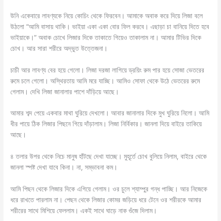
উনি একেবারে লাবণ্যকে নিয়ে কোচিং থেকে ফিরবেন। আমাকে অবাক করে দিয়ে লিজা বলে
উঠলো “আমি বাসায় থাকি। ভাইয়া একা একা বোর ফিল করবে। এছাড়া চা বানিয়ে দিতে হবে
ভাইয়াকে।” অবাক চোখে লিজার দিকে তাকাতে গিয়েও তাকালাম না। আমার টিভির দিকে
চোখ। আর সারা শরীরে অদ্ভুত উত্তেজনা।
চাচী আর লাবণ্য বের হয়ে গেলো। লিজা দরজা লাগিয়ে ড্রয়িং রুম পার হয়ে সোজা ভেতরের
রুমে চলে গেলো। অস্থিরতায় আমি মরে যাচ্ছি। আমিও সোফা থেকে উঠে ভেতরের রুমে
গেলাম। দেখি লিজা জানালার পাশে দাঁড়িয়ে আছে।
আমার শব্দ পেয়ে একবার মাথা ঘুরিয়ে দেখলো। আবার জানালার দিকে মুখ ঘুরিয়ে নিলো। আমি
ধীর পায়ে ঠিক লিজার পিছনে গিয়ে দাঁড়ালাম। লিজা নির্বিকার। জানলা দিয়ে বাইরে তাকিয়ে
আছে।
৪ তলার উপর থেকে নিচে মানুষ হাঁটছে দেখা যাচ্ছে। মুহূর্তে চোখ বুলিয়ে নিলাম, বাইরে থেকে
জানলা স্পষ্ট দেখা যাবে কিনা। না, সম্ভাবনা কম।
আমি পিছন থেকে লিজার দিকে এগিয়ে গেলাম। ওর চুলে শ্যাম্পুর গন্ধ পাচ্ছি। আর নিজেকে
ধরে রাখতে পারলাম না। পেছন থেকে লিজার কোমর জড়িয়ে ধরে টেনে ওর শরীরকে আমার
শরীরের সাথে মিশিয়ে ফেললাম। একই সাথে ঘাড়ে নাক গুঁজে দিলাম।