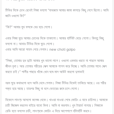
টিভির দিকে চোখ রেখেই লিজা বললো “বাথরুমে আমার জামা কাপড়ে কিছু লেগে ছিলো। আমি
জানি ওগুলো কি?”
“কি?” আমার মুখ ফসকে বের হয়ে গেলো।
এবার লিজা ঘুরে আমার চোখের দিকে তাকালো। আমার হার্টবিট বেড়ে গেলো। কিন্তু কিছু
বললো না। আবার টিভির দিকে ঘুরে গেলো।
এবার আমি আরো সাহস পেয়ে গেলাম। new choti golpo
“লিজা, তোমার দুধ দুটো আমার খুব ভালো লাগে। ওগুলো একবার ধরতে না পারলে আমার
জীবন বৃথা। আর তোমার শরীরের সেক্স আমাকে পাগল করে দিচ্ছে। আমি তোমার সাথে সেক্স
করতে চাই।” শালীর পাছার খাঁজে ধোন ঘষে মাল আউট করলো দুলাভাই
নরম সুরে কথাগুলো বলে আমি থেমে গেলাম। লিজা টিভির দিকেই তাকিয়ে আছে। ওর শরীর
শক্ত হয়ে আছে। তারপর কিছু না বলে ভেতরের রুমে চলে গেলো।
বিকেলে লাবণ্য আসলো কলেজ থেকে। খাওয়া দাওয়া শেষে কোচিং এ যাবে চাচিসহ। আমাকে
চাচী জিজ্ঞেস করলেন বাইরে যাবো কিনা। আমি না করলাম। খুব টায়ার্ড লাগছে। লিজাকে
রেডি হতে বললেন চাচী, লাবণ্যকে কোচিং এ দিয়ে আশেপাশে হাঁটাহাঁটি করবে।