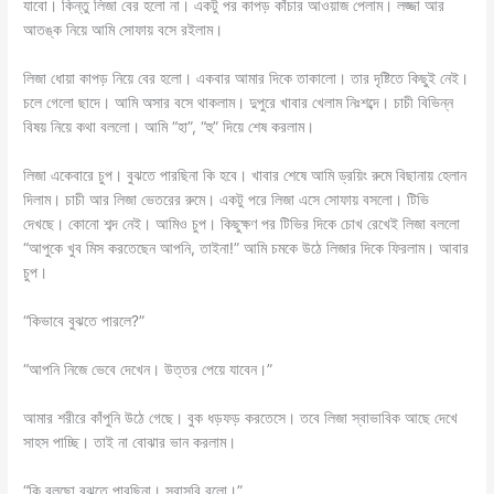
যাবো। কিন্তু লিজা বের হলো না। একটু পর কাপড় কাঁচার আওয়াজ পেলাম। লজ্জা আর
আতঙ্ক নিয়ে আমি সোফায় বসে রইলাম।
লিজা ধোয়া কাপড় নিয়ে বের হলো। একবার আমার দিকে তাকালো। তার দৃষ্টিতে কিছুই নেই।
চলে গেলো ছাদে। আমি অসার বসে থাকলাম। দুপুরে খাবার খেলাম নিঃশব্দে। চাচী বিভিন্ন
বিষয় নিয়ে কথা বললো। আমি “হা”, “হু” দিয়ে শেষ করলাম।
লিজা একেবারে চুপ। বুঝতে পারছিনা কি হবে। খাবার শেষে আমি ড্রয়িং রুমে বিছানায় হেলান
দিলাম। চাচী আর লিজা ভেতরের রুমে। একটু পরে লিজা এসে সোফায় বসলো। টিভি
দেখছে। কোনো শব্দ নেই। আমিও চুপ। কিছুক্ষণ পর টিভির দিকে চোখ রেখেই লিজা বললো
“আপুকে খুব মিস করতেছেন আপনি, তাইনা!” আমি চমকে উঠে লিজার দিকে ফিরলাম। আবার
চুপ।
“কিভাবে বুঝতে পারলে?”
“আপনি নিজে ভেবে দেখেন। উত্তর পেয়ে যাবেন।”
আমার শরীরে কাঁপুনি উঠে গেছে। বুক ধড়ফড় করতেসে। তবে লিজা স্বাভাবিক আছে দেখে
সাহস পাচ্ছি। তাই না বোঝার ভান করলাম।
“কি বলছো বুঝতে পারছিনা। সরাসরি বলো।”