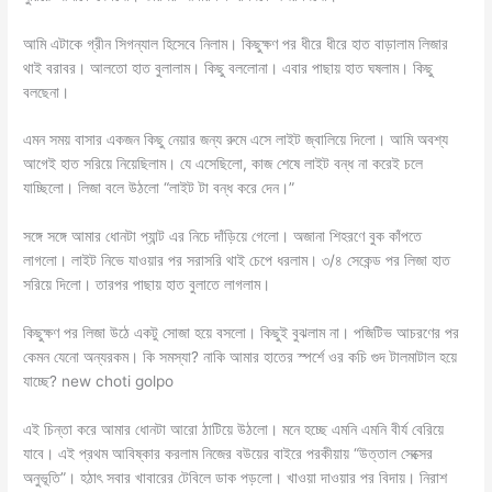
আমি এটাকে গ্রীন সিগন্যাল হিসেবে নিলাম। কিছুক্ষণ পর ধীরে ধীরে হাত বাড়ালাম লিজার
থাই বরাবর। আলতো হাত বুলালাম। কিছু বললোনা। এবার পাছায় হাত ঘষলাম। কিছু
বলছেনা।
এমন সময় বাসার একজন কিছু নেয়ার জন্য রুমে এসে লাইট জ্বালিয়ে দিলো। আমি অবশ্য
আগেই হাত সরিয়ে নিয়েছিলাম। যে এসেছিলো, কাজ শেষে লাইট বন্ধ না করেই চলে
যাচ্ছিলো। লিজা বলে উঠলো “লাইট টা বন্ধ করে দেন।”
সঙ্গে সঙ্গে আমার ধোনটা প্যান্ট এর নিচে দাঁড়িয়ে গেলো। অজানা শিহরণে বুক কাঁপতে
লাগলো। লাইট নিভে যাওয়ার পর সরাসরি থাই চেপে ধরলাম। ৩/৪ সেকেন্ড পর লিজা হাত
সরিয়ে দিলো। তারপর পাছায় হাত বুলাতে লাগলাম।
কিছুক্ষণ পর লিজা উঠে একটু সোজা হয়ে বসলো। কিছুই বুঝলাম না। পজিটিভ আচরণের পর
কেমন যেনো অন্যরকম। কি সমস্যা? নাকি আমার হাতের স্পর্শে ওর কচি গুদ টালমাটাল হয়ে
যাচ্ছে? new choti golpo
এই চিন্তা করে আমার ধোনটা আরো ঠাটিয়ে উঠলো। মনে হচ্ছে এমনি এমনি বীর্য বেরিয়ে
যাবে। এই প্রথম আবিষ্কার করলাম নিজের বউয়ের বাইরে পরকীয়ায় “উত্তাল সেক্সের
অনুভূতি”। হঠাৎ সবার খাবারের টেবিলে ডাক পড়লো। খাওয়া দাওয়ার পর বিদায়। নিরাশ