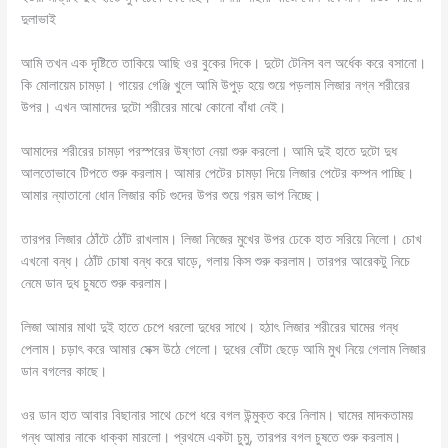
দুলাভাই
আমি তখন এক দৃষ্টিতে তাকিয়ে আছি ওর বুকের দিকে। দুটো টেনিস বল অর্ধেক করে বসানো।
কি মোলায়েম চামড়া। গায়ের গেঞ্জি খুলে আমি উপুড় হয়ে শুয়ে পড়লাম লিজার নগ্ন শরীরের
উপর। এখন আমাদের দুটো শরীরের মাঝে কোনো বাঁধা নেই।
আমাদের শরীরের চামড়া পরস্পরের উষ্ণতা নেয়া শুরু করলো। আমি দুই হাতে দুটো দুধ
আলতোভাবে টিপতে শুরু করলাম। আমার পেটের চামড়া দিয়ে লিজার পেটের কম্পন পাচ্ছি।
আমার ন্যাতানো ধোন লিজার কচি গুদের উপর শুয়ে গরম ভাপ নিচ্ছে।
তারপর লিজার ঠোঁটে ঠোঁট রাখলাম। লিজা নিজের মুখের উপর ঢেকে হাত সরিয়ে নিলো। চোখ
এখনো বন্ধ। ঠোঁট চোষা বন্ধ করে ঘাড়ে, গলায় কিস শুরু করলাম। তারপর আরেকটু নিচে
নেমে ডান দুধ চুষতে শুরু করলাম।
লিজা আমার মাথা দুই হাতে চেপে ধরলো দুধের সাথে। হঠাৎ লিজার শরীরের ঘামের গন্ধ
পেলাম। চড়াৎ করে আমার সেক্স উঠে গেলো। দুধের বোঁটা ছেড়ে আমি মুখ নিয়ে গেলাম লিজার
ডান বগলের কাছে।
ওর ডান হাত আবার বিছানার সাথে চেপে ধরে বগল উন্মুক্ত করে নিলাম। ঘামের মাদকতাময়
গন্ধ আমার নাকে ধাক্কা মারলো। প্রথমে একটা চুমু, তারপর বগল চুষতে শুরু করলাম।