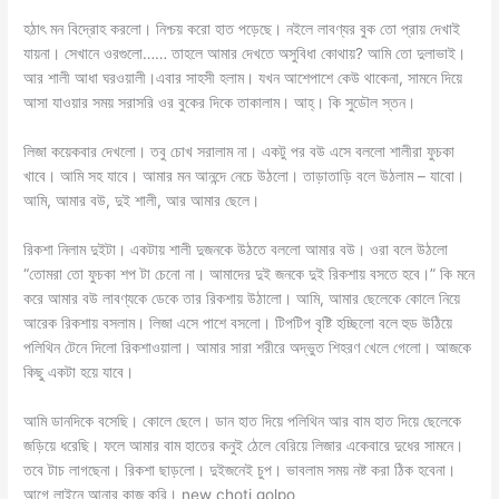
হঠাৎ মন বিদ্রোহ করলো। নিশ্চয় করো হাত পড়েছে। নইলে লাবণ্যর বুক তো প্রায় দেখাই
যায়না। সেখানে ওরগুলো…… তাহলে আমার দেখতে অসুবিধা কোথায়? আমি তো দুলাভাই।
আর শালী আধা ঘরওয়ালী।এবার সাহসী হলাম। যখন আশেপাশে কেউ থাকেনা, সামনে দিয়ে
আসা যাওয়ার সময় সরাসরি ওর বুকের দিকে তাকালাম। আহ্। কি সুডৌল স্তন।
লিজা কয়েকবার দেখলো। তবু চোখ সরালাম না। একটু পর বউ এসে বললো শালীরা ফুচকা
খাবে। আমি সহ যাবে। আমার মন আনন্দে নেচে উঠলো। তাড়াতাড়ি বলে উঠলাম – যাবো।
আমি, আমার বউ, দুই শালী, আর আমার ছেলে।
রিকশা নিলাম দুইটা। একটায় শালী দুজনকে উঠতে বললো আমার বউ। ওরা বলে উঠলো
“তোমরা তো ফুচকা শপ টা চেনো না। আমাদের দুই জনকে দুই রিকশায় বসতে হবে।” কি মনে
করে আমার বউ লাবণ্যকে ডেকে তার রিকশায় উঠালো। আমি, আমার ছেলেকে কোলে নিয়ে
আরেক রিকশায় বসলাম। লিজা এসে পাশে বসলো। টিপটিপ বৃষ্টি হচ্ছিলো বলে হুড উঠিয়ে
পলিথিন টেনে দিলো রিকশাওয়ালা। আমার সারা শরীরে অদ্ভুত শিহরণ খেলে গেলো। আজকে
কিছু একটা হয়ে যাবে।
আমি ডানদিকে বসেছি। কোলে ছেলে। ডান হাত দিয়ে পলিথিন আর বাম হাত দিয়ে ছেলেকে
জড়িয়ে ধরেছি। ফলে আমার বাম হাতের কনুই ঠেলে বেরিয়ে লিজার একেবারে দুধের সামনে।
তবে টাচ লাগছেনা। রিকশা ছাড়লো। দুইজনেই চুপ। ভাবলাম সময় নষ্ট করা ঠিক হবেনা।
আগে লাইনে আনার কাজ করি। new choti golpo