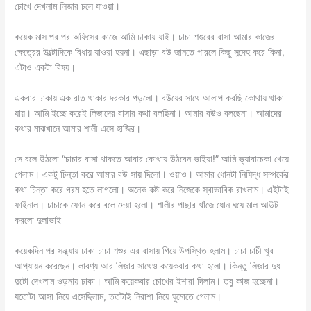
চোখে দেখলাম লিজার চলে যাওয়া।
কয়েক মাস পর পর অফিসের কাজে আমি ঢাকায় যাই। চাচা শশুরের বাসা আমার কাজের
ক্ষেত্রের উল্টোদিকে বিধায় যাওয়া হয়না। এছাড়া বউ জানতে পারলে কিছু সন্দেহ করে কিনা,
এটাও একটা বিষয়।
একবার ঢাকায় এক রাত থাকার দরকার পড়লো। বউয়ের সাথে আলাপ করছি কোথায় থাকা
যায়। আমি ইচ্ছে করেই লিজাদের বাসার কথা বলছিনা। আমার বউও বলছেনা। আমাদের
কথার মাঝখানে আমার শালী এসে হাজির।
সে বলে উঠলো “চাচার বাসা থাকতে আবার কোথায় উঠবেন ভাইয়া!” আমি ভ্যাবাচেকা খেয়ে
গেলাম। একটু চিন্তা করে আমার বউ সায় দিলো। ওয়াও। আমার ধোনটা নিষিদ্ধ সম্পর্কের
কথা চিন্তা করে গরম হতে লাগলো। অনেক কষ্ট করে নিজেকে স্বাভাবিক রাখলাম। এইটাই
ফাইনাল। চাচাকে ফোন করে বলে দেয়া হলো। শালীর পাছার খাঁজে ধোন ঘষে মাল আউট
করলো দুলাভাই
কয়েকদিন পর সন্ধ্যায় ঢাকা চাচা শশুর এর বাসায় গিয়ে উপস্থিত হলাম। চাচা চাচী খুব
আপ্যায়ন করেছেন। লাবণ্য আর লিজার সাথেও কয়েকবার কথা হলো। কিন্তু লিজার দুধ
দুটো দেখলাম ওড়নায় ঢাকা। আমি কয়েকবার চোখের ইশারা দিলাম। তবু কাজ হচ্ছেনা।
যতোটা আসা নিয়ে এসেছিলাম, ততটাই নিরাশা নিয়ে ঘুমোতে গেলাম।