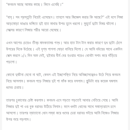
“কনডম আছে আমার কাছে। কিনে এনেছি।”
“বাহ্। সব প্রস্তুতি নিয়েই এসেছেন। তাহলে আর জিজ্ঞেস করার কি আছে?” এই বলে লিজা
আড়মোড়া ভাঙার ভঙ্গিতে দুই হাত মাথার উপর তুলে ধরলো। মুহূর্তে দুটো বিষয় ঘটলো।
সেক্সের কারণে লিজার শরীর আরো ঘেমেছে।
এখন আগের চেয়েও তীব্র মাদকতাময় গন্ধ। আর হাত টান টান করার কারণে দুধ দুটো ঠেলে
উপরের দিকে উঠেছে। এই দৃশ্য পাগলা ঘোড়া বানিয়ে দিলো। যে আমি বউয়ের সাথে একদিন
সেক্স করলে ১/২ দিন অফ দেই, দুইবার বীর্য বের হওয়ার পরেও ধোনটা সপাং করে দাঁড়িয়ে
পড়লো।
কোনো দুর্ঘটনা যেনো না ঘটে, কেবল এই ইচ্ছাশক্তি নিয়ে অনিচ্ছাসত্ত্বেও উঠে গিয়ে কনডম
নিয়ে আসলাম। কনডম পড়ে লিজার দুই পা ফাঁক করে বসলাম। মুন্ডিটা বার কয়েক ঘষলাম
গুদের চেরায়।
তারপর ঢুকানোর চেষ্টা করলাম। কনডম এনে পড়তে পড়তেই আবার নেতিয়ে গেছে। আমি
লিজার দুই পা ওর বুক বরাবর উঠিয়ে নিলাম। ফলে গুদটা ধোনের সাথে সমান্তরালে চলে
আসলো। তারপর ন্যাতানো ধোন লম্বা করে গুদের চেরা বরাবর শুইয়ে আমি নিজেও লিজার
উপর শুয়ে পড়লাম।