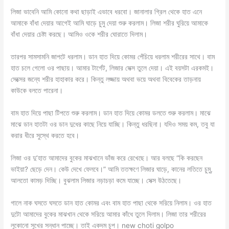
লিজা ভাবেনি আমি কোনো কথা ছাড়াই এভাবে ধরবো। জানালার গ্রিল থেকে হাত এনে
আমাকে বাঁধা দেয়ার আগেই আমি ঘাড়ে চুমু দেয়া শুরু করলাম। লিজা শরীর ঘুরিয়ে আমাকে
বাঁধা দেয়ার চেষ্টা করছে। আমিও ওকে শরীর ঘোরাতে দিলাম।
তারপর সামসামনি জাপটে ধরলাম। ডান হাত দিয়ে কোমর পেঁচিয়ে ধরলাম শরীরের সাথে। বাম
হাত চলে গেলো ওর পাছায়। আমার টার্গেট, লিজার সেক্স তুলে দেয়া। এই বয়সটা এরকমই।
সেক্সের জন্যে শরীর হাহাকার করে। কিন্তু লজ্জায় অথবা ভয়ে অথবা বিবেকের তাড়নায়
কাউকে বলতে পারেনা।
বাম হাত দিয়ে পাছা টিপতে শুরু করলাম। ডান হাত দিয়ে কোমর ডলতে শুরু করলাম। মাঝে
মাঝে ডান হাতটা ওর ডান দুধের কাছে নিয়ে যাচ্ছি। কিন্তু ধরছিনা। যদিও সময় কম, তবু যা
করার ধীরে সুস্থে করতে হবে।
লিজা ওর দু’হাত আমাদের বুকের মাঝখানে ভাঁজ করে রেখেছে। আর বলছে “কি করছেন
ভাইয়া? ছেড়ে দেন। কেউ দেখে ফেলবে।” আমি ততক্ষণে লিজার ঘাড়ে, কানের লতিতে চুমু,
আলতো কামড় দিচ্ছি। বুঝলাম লিজার নড়াচড়া কমে যাচ্ছে। সেক্স উঠতেছে।
গালে নাক ঘসতে ঘসতে ডান হাত কোমর এবং বাম হাত পাছা থেকে সরিয়ে নিলাম। ওর হাত
দুটো আমাদের বুকের মাঝখান থেকে সরিয়ে আমার কাঁধে তুলে দিলাম। লিজা তার শরীরের
লুকোনো সুখের সন্ধান পাচ্ছে। তাই একদম চুপ। new choti golpo