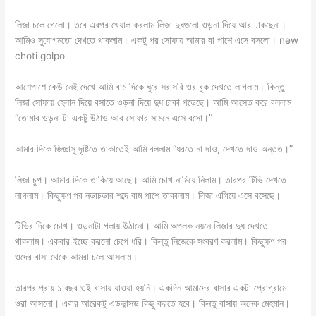
লিজা চলে গেলো। তবে এরপর খেয়াল করলাম লিজা দুধগুলো ওড়না দিয়ে আর ঢাকছেনা।
আমিও সুযোগমতো দেখতে থাকলাম। একটু পর সোফায় আমার বা পাশে এসে বসলো। new
choti golpo
আশেপাশে কেউ নেই দেখে আমি বাম দিকে ঘুরে সরাসরি ওর বুক দেখতে লাগলাম। কিন্তু
লিজা সোফায় হেলান দিয়ে বসাতে ওড়না দিয়ে দুধ ঢাকা পড়েছে। আমি আস্তে করে বললাম
“তোমার ওড়না টা একটু উঠাও আর সোফার সামনে এসে বসো।”
আমার দিকে জিজ্ঞাসু দৃষ্টিতে তাকাতেই আমি বললাম “ধরতে না দাও, দেখতে দাও অন্তত।”
লিজা চুপ। আমার দিকে তাকিয়ে আছে। আমি চোখ নামিয়ে নিলাম। তারপর টিভি দেখতে
লাগলাম। কিছুক্ষণ পর নড়াচড়ার শব্দে বাম পাশে তাকালাম। লিজা এগিয়ে এসে বসেছে।
টিভির দিকে চোখ। ওড়নাটা গলায় উঠানো। আমি অপলক নয়নে লিজার দুধ দেখতে
থাকলাম। একবার ইচ্ছে করলো চেপে ধরি। কিন্তু নিজেকে সংবরণ করলাম। কিছুক্ষণ পর
ওদের বাসা থেকে আমরা চলে আসলাম।
তারপর প্রায় ১ বছর ওই বাসায় যাওয়া হয়নি। একদিন আমাদের বাসার একটা প্রোগ্রামে
ওরা আসলো। এবার আরেকটু এডভান্সড কিছু করতে হবে। কিন্তু বাসায় অনেক মেহমান।