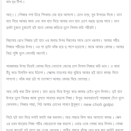
বাম দুধ টিপা।
আহ্।।।লিজার গলা চিরে শিৎকার বের হয়ে আসলো। চোখ বন্ধ, মুখ উপরের দিকে। ডান
হাত দিয়ে আমার মাথা এবং বাম হাত দিয়ে আমার ডান হাত চেপে ধরছে দুধের সাথে। ডান
দুধটা চুষতে চুষতেই দুই হাতে কোমর জড়িয়ে তুলে নিলাম কচি শরীরটা।
বিছানায় রেখে লিজার দুই হাত ওর মাথার উপর বিছানার সাথে চেপে ধরলাম। আমার শরীর
লিজার শরীরের উপর। ওর পা দুটো ভাঁজ হয়ে দু পাশে ছড়ানো। মাঝে আমার কোমর। আমার
নিচে লুঙ্গি খুলে ফেলেছি আগেই।
পায়জামার উপর দিয়েই কোমর দিয়ে নেতানো ধোনের চাপ দিলাম লিজার কচি গুদে। ও মাথা
উঁচু করে হিসহিস করে উঠলো। সেক্সের তাড়নায় ঘাড় ঘুরিয়ে আমার দুই হাতে কামড় দিতে
লাগলো। ভাঁজ করা দুই পা ততক্ষণে আমার কোমর ঘিরে ফেলেছে।
আর দেরি করা ঠিক হবেনা। হাত ছেড়ে দিয়ে উপুড় করে জামার চেইন খুলে দিলাম। দুই হাত
উপরে তুলে নিজের জামা খুলতে সাহায্য করলো লিজা। উপুড় অবস্থাতেই পায়জামা টেনে খুলে
ফেললাম। লিজার পাছা, পিঠ আমার চোখের সামনে উন্মুক্ত। new choti golpo
পিঠে দুই হাত দিয়ে দলাই মলাই শুরু করলাম। আর পাছায় কিস আর আলতো কামড়। সেক্স
এর চরম মাত্রায় লিজা শরীর মোচড়ানো শুরু করলো। এবার ওকে সোজা করে দিলাম। সোজা
হওয়া মাত্রই দুই হাতে মুখ ঢেকে ফেলেছে। শালীর পাছার খাঁজে ধোন ঘষে মাল আউট করলো