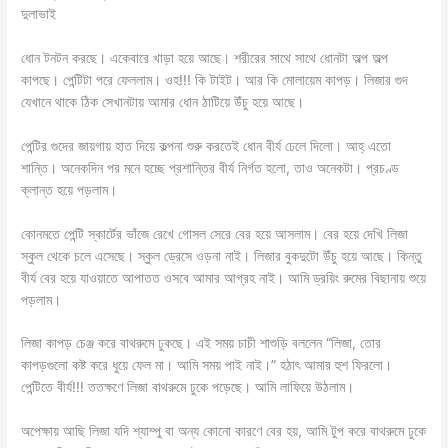
দুলাভাই
ধোন টনটন করছে। একেবারে খাড়া হয়ে আছে। শরীরের সাথে সাথে ধোনটা অল্প অল্প
কাপছে। পেন্টিটা পরে ফেললাম। ওহ!!! কি টাইট। আর কি মোলায়েম কাপড়। লিজার গুদ
যেখানে থাকে ঠিক সেখানটায় আমার ধোন ঠাটিয়ে উঁচু হয়ে আছে।
পেন্টির গুদের জায়গায় হাত দিয়ে কল্পনা শুরু করতেই ধোন বীর্য ঢেলে দিলো। আহ্ এতো
শান্তি। অনেকদিন পর মনে হচ্ছে প্রশান্তির বীর্য নির্গত হলো, তাও অনেকটা। প্রচণ্ড
ক্লান্ত হয়ে পড়লাম।
কোনমতে পেন্টি স্কার্টের ভাঁজে রেখে গোসল সেরে বের হয়ে আসলাম। বের হয়ে দেখি লিজা
স্কুল থেকে চলে এসেছে। স্কুল ড্রেসে ওড়না নাই। লিজার বুকদুটো উঁচু হয়ে আছে। কিন্তু
বীর্য বের হয়ে যাওয়াতে আপাতত ওসবে আমার আগ্রহ নাই। আমি ড্রয়িং রুমের বিছানায় শুয়ে
পড়লাম।
লিজা কাপড় চেঞ্জ করে বাথরুমে ঢুকছে। এই সময় চাচী শাশুড়ি বললেন “লিজা, তোর
কাপড়গুলো কষ্ট করে ধুয়ে ফেল মা। আমি সময় পাই নাই।” হঠাৎ আমার হুশ ফিরলো।
পেন্টিতে বীর্য!!! ততক্ষণে লিজা বাথরুমে ঢুকে পড়েছে। আমি লাফিয়ে উঠলাম।
অপেক্ষায় আছি লিজা যদি শ্যাম্পু বা অন্য কোনো কারণে বের হয়, আমি টুপ করে বাথরুমে ঢুকে