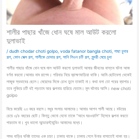
শালীর পাছার খাঁজে ধোন ঘষে মাল আউট করলো
দুলাভাই
/
dudh chodar choti golpo
,
voda fatanor bangla choti
,
পাছা চুদার
গল্প
,
ফোন সেক্স গল্প
,
শালীকে চোদার গল্প
,
সানি লিওন চটি গল্প
,
সুন্দরী মেয়ে চুদা
শালীর পাছার খাঁজে ধোন ঘষে মাল আউট করলো দুলাভাই আমার জীবনের বাস্তব ঘটনা আজ
বর্ণনা করবো।আমার নাম রাশেদ। পরিবার নিয়ে ব্রাহ্মণবাড়িয়া থাকি। আমি ছোটবেলা থেকেই
লাজুক স্বভাবের ছেলে। মেয়েদের দিকে চোখ তুলে তাকাই না। কথা বলা তো পরের ব্যাপার।
তবে লুকিয়ে চটি বই পড়তাম আর কল্পনায় হারিয়ে যেতাম। মূল ঘটনায় আসি। new choti
golpo
বিয়ে করেছি ২৩ বছর বয়সে। মধুর সংসার আমাদের। আমার আপন শালী আছে। বউয়ের
চেয়ে ৩/৪ বছরের ছোট। কিন্তু কেনো যেনো তাকে “আধে ঘরওয়ালি” হিসেবে কল্পনা করতে
পারতাম না। খুব ভালো আন্ডারস্ট্যান্ডিং আমাদের মধ্যে।
শশুর বাড়ির ঘনিষ্ঠ তাদের এক চাচা। ঢাকায় থাকে। ঢাকায় গেলে উনার বাসাতেই থাকা হয়।