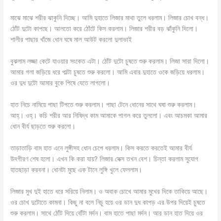
মাঝে মাঝে শরীর ঝাকুনি দিচ্ছে। আমি দুহাতে লিজার মাথা তুলে ধরলাম। লিজার চোখ বন্ধ।
ঠোঁট দুটো কাপছে। আলতো করে ঠোঁটে কিস করলাম। লিজার শরীর বড় ঝাঁকুনি দিলো।
শালীর পাছার খাঁজে ধোন ঘষে মাল আউট করলো দুলাভাই
বুঝলাম লজ্জা কেটে যাওয়ার সংকেত এটা। ঠোঁট দুটো চুষতে শুরু করলাম। লিজা সারা দিলো।
আমার গলা জড়িয়ে ধরে পাল্টা চুষতে শুরু করলো। আমি এবার দুহাতে ওকে জড়িয়ে ধরলাম।
ওর দুধ দুটো আমার বুকে পিষে যেতে লাগলো।
হাত নিচে নামিয়ে পাছা টিপতে শুরু করলাম। পাছা টেনে ধোনের সাথে ঘষা শুরু করলাম।
আহ্। ওহ্। কচি শরীর আর নিষিদ্ধ কাম আমাকে পাগল করে তুললো। এবং আচমকা আমার
ধোন বীর্য ছাড়তে শুরু করলো।
তাড়াতাড়ি বাম হাত এনে লুঙ্গীসহ ধোন চেপে ধরলাম। কিস করতে করতেই আমার বীর্য
উদগীরণ শেষ হলো। এখন কি করা যায়? লিজার সেক্স তখন বেশ। চিন্তা করলাম সুযোগ
হাতছাড়া করবনা। ধোনটা মুছে এক টানে লুঙ্গি খুলে ফেললাম।
লিজার মুখ দুই হাতে ধরে সরিয়ে নিলাম। ও অবাক চোখে আমার মুখের দিকে তাকিয়ে আছে।
ওর চোখ দুটোতে কামনা। কিছু না বলে নিচু হয়ে ওর ডান দুধ কাপড় এর উপর দিয়েই চুষতে
শুরু করলাম। সাথে ঠোঁট দিয়ে বোঁটা মর্দন। বাম হাতে পাছা মর্দন। আর ডান হাত দিয়ে ওর