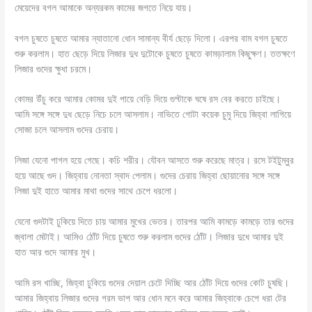
মেয়েদের বগল আমাকে অন্যরকম কামের জগতে নিয়ে যায়।
বগল চুষতে চুষতে আমার ন্যাতানো ধোন সামান্য বীর্য ছেড়ে দিলো। এরপর বাম বগল চুষতে
শুরু করলাম। হাত ছেড়ে দিয়ে লিজার দুধ দুটোকে চুষতে চুষতে কামড়ালাম কিছুক্ষণ। ততক্ষণে
লিজার গুদের ক্ষুধা চরমে।
কোমর উঁচু করে আমার কোমর দুই পায়ে বেড়ি দিয়ে গুদ্টাকে ঘষে রস বের করতে চাইছে।
আমি সঙ্গে সঙ্গে দুধ ছেড়ে নিচে চলে আসলাম। নাভিতে গোটা কয়েক চুমু দিয়ে জিহ্বা লাগিয়ে
সোজা চলে আসলাম গুদের চেরায়।
লিজা যেনো পাগল হয়ে গেছে। কচি শরীর। যৌবন আসতে শুরু করেছে মাত্র। রসে টইটুম্বুর
হয়ে আছে গুদ। জিহ্বায় নোনতা স্বাদ পেলাম। গুদের চেরায় জিহ্বা ছোয়ানোর সঙ্গে সঙ্গে
লিজা দুই হাতে আমার মাথা গুদের সাথে চেপে ধরলো।
যেনো গুদটাই ঢুকিয়ে দিতে চায় আমার মুখের ভেতর। তারপর আমি কামড়ে কামড়ে তার গুদের
জ্বালা মেটাই। আমিও ঠোঁট দিয়ে চুষতে শুরু করলাম গুদের ঠোঁট। লিজার দুধে আমার দুই
হাত আর গুদে আমার মুখ।
আমি রস খাচ্ছি, জিহ্বা ঢুকিয়ে গুদের দেয়াল চেটে দিচ্ছি আর ঠোঁট দিয়ে গুদের কোট চুষছি।
আমার জিহ্বায় লিজার গুদের গরম ভাপ আর ধোন মনে করে আমার জিহ্বাকে চেপে ধরা টের