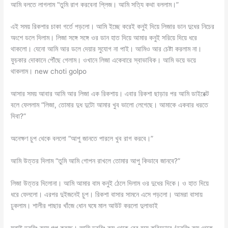
আমি বলতে লাগলাম “তুমি রাগ করবেনা প্লিজ। আমি সত্যি কথা বললাম।”
এই সময় রিকশার চাকা গর্তে পড়লো। আমি ইচ্ছে করেই কনুই দিয়ে লিজার ডান দুধের নিচের
অংশে ডলে দিলাম। লিজা সঙ্গে সঙ্গে ওর ডান হাত দিয়ে আমার কনুই সরিয়ে দিয়ে ধরে
থাকলো। যেনো আমি আর ডলে দেয়ার সুযোগ না পাই। আমিও আর চেষ্টা করলাম না।
ফুচকার দোকানে পৌঁছে গেলাম। ওখানে লিজা একেবারে স্বাভাবিক। আমি ভয়ে ভয়ে
থাকলাম। new choti golpo
আসার সময় আবার আমি আর লিজা এক রিকশায়। এবার রিকশা ছাড়ার পর আমি ডাইরেক্ট
বলে ফেললাম “লিজা, তোমার দুধ দুটো আমার খুব ভালো লেগেছে। আমাকে একবার ধরতে
দিবা?”
অনেক্ষণ চুপ থেকে বললো “আপু জানতে পারলে খুব রাগ করবে।”
আমি উত্তর দিলাম “তুমি আমি গোপন রাখলে তোমার আপু কিভাবে জানবে?”
লিজা উত্তর দিলোনা। আমি আমার বাম কনুই ঠেলে দিলাম ওর দুধের দিকে। ও হাত দিয়ে
ধরে ফেললো। এরপর দুইজনেই চুপ। রিকশা বাসার সামনে এসে পড়লো। আমরা বাসায়
ঢুকলাম। শালীর পাছার খাঁজে ধোন ঘষে মাল আউট করলো দুলাভাই
সবাই ড্রয়িং রুমে গল্প করছে। আমি ড্রয়িং রুম থেকে বের হয়ে করিডোরে (ড্রয়িং রুম থেকে