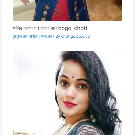
শালির বগলে ঘন কালো বাল bogol choti
চুদাচুদির গল্প
,
শালীকে চোদার গল্প
/ By
chotigolpo.club