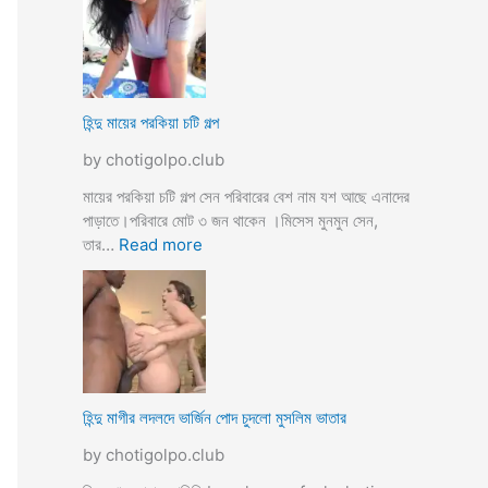
উ
মে
ও
য়ে
মে
ও
য়ে
খা
কে
লা
হিন্দু মায়ের পরকিয়া চটি গল্প
চু
ও
দ
by chotigolpo.club
মা
লো
মা
মায়ের পরকিয়া চটি গল্প সেন পরিবারের বেশ নাম যশ আছে এনাদের
তো
পাড়াতে।পরিবারে মোট ৩ জন থাকেন ।মিসেস মুনমুন সেন,
বো
:
তার…
Read more
ন
হি
কে
ন্দু
চো
মা
দা
য়ে
র
র
কা
প
হি
র
হিন্দু মাগীর লদলদে ভার্জিন পোদ চুদলো মুসলিম ভাতার
নী
কি
by chotigolpo.club
য়া
চ