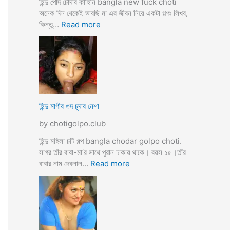
হিন্দু পোদ চোদার কাহিনি bangla new fuck choti
টি
অনেক দিন থেকেই ভাবছি মা এর জীবন নিয়ে একটা গল্পঃ লিখব,
গ
:
কিন্তু…
Read more
ল্প
হি
ন্দু
মা
গী
র
ল
দ
হিন্দু মাগীর গুদ চুদার নেশা
ল
by chotigolpo.club
দে
ভা
হিন্দু মহিলা চটি গল্প bangla chodar golpo choti.
র্জি
সাগর তাঁর বাবা-মা’র সাথে পুরান ঢাকায় থাকে। বয়স ১৫।তাঁর
ন
:
বাবার নাম দেবলাল…
Read more
পো
হি
দ
ন্দু
চু
মা
দ
গী
লো
র
মু