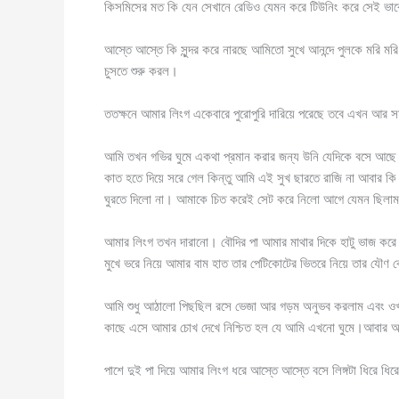
কিসমিসের মত কি যেন সেখানে রেডিও যেমন করে টিউনিং করে সেই ভাবে 
আস্তে আস্তে কি সুন্দর করে নারছে আমিতো সুখে আনন্দে পুলকে মরি 
চুসতে শুরু করল।
ততক্ষনে আমার লিংগ একেবারে পুরোপুরি দারিয়ে পরেছে তবে এখন আর স
আমি তখন গভির ঘুমে একথা প্রমান করার জন্য উনি যেদিকে বসে আছে
কাত হতে দিয়ে সরে গেল কিন্তু আমি এই সুখ ছারতে রাজি না আবার কি
ঘুরতে দিলো না। আমাকে চিত করেই সেট করে নিলো আগে যেমন ছিলা
আমার লিংগ তখন দারানো। বৌদির পা আমার মাথার দিকে হাটু ভাজ করে
মুখে ভরে নিয়ে আমার বাম হাত তার পেটিকোটের ভিতরে নিয়ে তার যৌণ ক
আমি শুধু আঠালো পিছছিল রসে ভেজা আর গড়ম অনুভব করলাম এবং ওখা
কাছে এসে আমার চোখ দেখে নিশ্চিত হল যে আমি এখনো ঘুমে।আবার আম
পাশে দুই পা দিয়ে আমার লিংগ ধরে আস্তে আস্তে বসে লিঙ্গটা ধিরে ধিরে