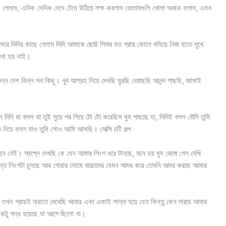
জ্জা পেলাম, এদিক সেদিক দেখে টেনে উঠিয়ে লক্ষ করলাম বোতামগুলি খোলা অবাক হলাম, এমন
েরে দিদির কাছে গেলাম দিদি আমাকে ছোট্ট শিশুর মত প্রায় কোলে বসিয়ে নিজ হাতে মুখে
দেখা হয় নাই।
ন্ন দেশ ভিন্ন সব কিছু। খুব আগ্রহ নিয়ে দেখছি ঘুরছি বেরাছছি আনন্দ পাছছি, জামাই
দিদি মা বলল যা তুই সুয়ে পর গিয়ে টো টো করেছিস ঘুম পাছছে যা, দিদিই বলল বৌদি তুমি
 দিয়ে বলল যাও তুমি শোও আমি আসছি। সেক্সি চটি গল্প
 নেই। স্বপ্নে দেখছি কে যেন আমার লিংগ ধরে টানছে, মনে হয় ঘুম ভেঙ্গে গেল দেখি
মন্ত লিংগটা চুসছে আর গোরার লোমে বাচ্চাদের যেমন আদর করে তেমনি আদর করছে আমার
তখন প্রায়ই দারাতে দেখেছি আবার একা একাই শান্ত হয়ে যেত কিন্তু কেন দারায় আবার
একটু গন্ধ হয়েছে যা আগে ছিলো না।