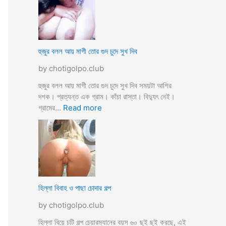
স্যা
র
জো
র
ক
হুজুর বলল আয় মাগী তোর গুদ চুদে সুখ দিব
রে
by chotigolpo.club
চু
দ
হুজুর বলল আয় মাগী তোর গুদ চুদে সুখ দিব সময়টা আশির
লো
দশক। প্রত্যন্ত এক গ্রাম। কাঁচা রাস্তা। বিদ্যুৎ নেই।
ছা
:
গ্রামের…
Read more
ত্রী
হু
কে
জু
j
র
o
ব
r
ল
k
ল
o
আ
হিল্লা বিবাহ ও পাছা চোদার গল্প
r
য়
e
by chotigolpo.club
মা
c
গী
হিল্লা বিয়ে চটি গল্প চেয়ারম্যানের বয়স ৬০ ছুই ছুই করছে, এই
h