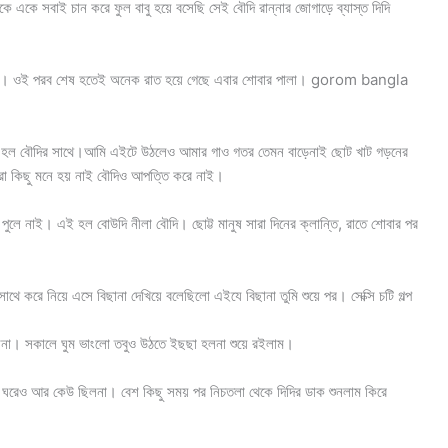
ে একে সবাই চান করে ফুল বাবু হয়ে বসেছি সেই বৌদি রান্নার জোগাড়ে ব্যাস্ত দিদি
তে বসল। ওই পরব শেষ হতেই অনেক রাত হয়ে গেছে এবার শোবার পালা। gorom bangla
য়গা হল বৌদির সাথে।আমি এইটে উঠলেও আমার গাও গতর তেমন বাড়েনাই ছোট খাট গড়নের
রো কিছু মনে হয় নাই বৌদিও আপত্তি করে নাই।
লে নাই। এই হল বোউদি নীলা বৌদি। ছোট্ট মানুষ সারা দিনের ক্লান্তি, রাতে শোবার পর
থে করে নিয়ে এসে বিছানা দেখিয়ে বলেছিলো এইযে বিছানা তুমি শুয়ে পর। সেক্সি চটি গল্প
িনা। সকালে ঘুম ভাংলো তবুও উঠতে ইছছা হলনা শুয়ে রইলাম।
ঘরেও আর কেউ ছিলনা। বেশ কিছু সময় পর নিচতলা থেকে দিদির ডাক শুনলাম কিরে