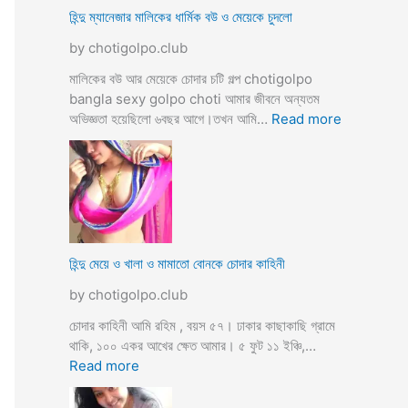
ভি
হিন্দু ম্যানেজার মালিকের ধার্মিক বউ ও মেয়েকে চুদলো
চা
by chotigolpo.club
র
চ
মালিকের বউ আর মেয়েকে চোদার চটি গল্প chotigolpo
টি
bangla sexy golpo choti আমার জীবনে অন্যতম
গ
:
অভিজ্ঞতা হয়েছিলো ৬বছর আগে।তখন আমি…
Read more
ল্প
হি
ন্দু
ম্যা
নে
জা
র
মা
হিন্দু মেয়ে ও খালা ও মামাতো বোনকে চোদার কাহিনী
লি
by chotigolpo.club
কে
র
চোদার কাহিনী আমি রহিম , বয়স ৫৭। ঢাকার কাছাকাছি গ্রামে
ধা
থাকি, ১০০ একর আখের ক্ষেত আমার। ৫ ফুট ১১ ইঞ্চি,…
র্মি
:
Read more
ক
হি
ব
ন্দু