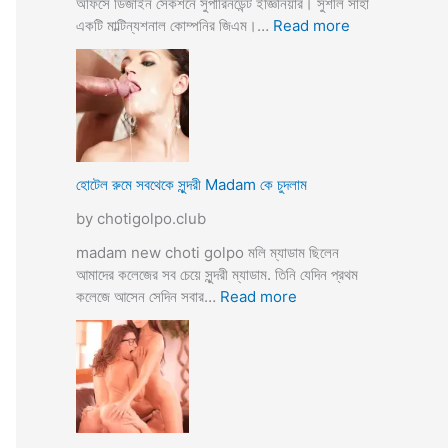
অফিসে ডিজাইন সেকশনে সুপারিনডেন্ট ইজ্ঞিনিয়ার। সুশীল সাহা
:
একটি মাল্টিন্যশনাল কোম্পনির জিএম।…
Read more
হো
টে
লে
হি
ন্দু
মু
স
হোটেল রুমে সবথেকে সুন্দরী Madam কে চুদলাম
লি
by chotigolpo.club
ম
স্বা
madam new choti golpo মলি ম্যাডাম ছিলেন
মী
আমাদের কলেজের সব চেয়ে সুন্দরী ম্যাডাম. তিনি যেদিন প্রথম
স্ত্রী
:
কলেজে আসেন সেদিন সবার…
Read more
র
হো
ব
টে
উ
ল
ব
রু
দ
মে
লে
স
সে