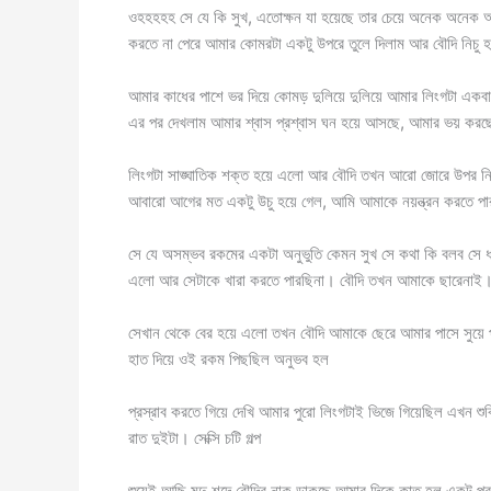
ওহহহহহ সে যে কি সুখ, এতোক্ষন যা হয়েছে তার চেয়ে অনেক অনেক অন
করতে না পেরে আমার কোমরটা একটু উপরে তুলে দিলাম আর বৌদি নিচু হ
আমার কাধের পাশে ভর দিয়ে কোমড় দুলিয়ে দুলিয়ে আমার লিংগটা একব
এর পর দেখলাম আমার শ্বাস প্রশ্বাস ঘন হয়ে আসছে, আমার ভয় করছে 
লিংগটা সাঙ্ঘাতিক শক্ত হয়ে এলো আর বৌদি তখন আরো জোরে উপর 
আবারো আগের মত একটু উচু হয়ে গেল, আমি আমাকে নয়ন্ত্রন করতে পা
সে যে অসম্ভব রকমের একটা অনুভুতি কেমন সুখ সে কথা কি বলব সে 
এলো আর সেটাকে খারা করতে পারছিনা। বৌদি তখন আমাকে ছারেনাই। 
সেখান থেকে বের হয়ে এলো তখন বৌদি আমাকে ছেরে আমার পাসে সুয়ে
হাত দিয়ে ওই রকম পিছছিল অনুভব হল
প্রস্রাব করতে গিয়ে দেখি আমার পুরো লিংগটাই ভিজে গিয়েছিল এখন শু
রাত দুইটা। সেক্সি চটি গল্প
শুয়েই আছি মৃদু শব্দে বৌদির নাক ডাকছে আমার দিকে কাত হল একটু