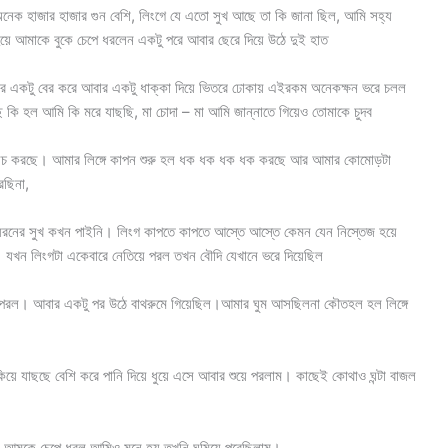
েক হাজার হাজার গুন বেশি, লিংগে যে এতো সুখ আছে তা কি জানা ছিল, আমি সহ্য
য়ে আমাকে বুকে চেপে ধরলেন একটু পরে আবার ছেরে দিয়ে উঠে দুই হাত
ার একটু বের করে আবার একটু ধাক্কা দিয়ে ভিতরে ঢোকায় এইরকম অনেকক্ষন ভরে চলল
কি হল আমি কি মরে যাছছি, মা চোদা – মা আমি জান্নাতে গিয়েও তোমাকে চুদব
নিচ করছে। আমার লিঙ্গে কাপন শুরু হল ধক ধক ধক ধক করছে আর আমার কোমোড়টা
রছিনা,
ধরনের সুখ কখন পাইনি। লিংগ কাপতে কাপতে আস্তে আস্তে কেমন যেন নিস্তেজ হয়ে
যখন লিংগটা একেবারে নেতিয়ে পরল তখন বৌদি যেখানে ভরে দিয়েছিল
 পরল। আবার একটু পর উঠে বাথরুমে গিয়েছিল।আমার ঘুম আসছিলনা কৌতহল হল লিঙ্গে
কিয়ে যাছছে বেশি করে পানি দিয়ে ধুয়ে এসে আবার শুয়ে পরলাম। কাছেই কোথাও ঘন্টা বাজল
 পর আমকে চেপে ধরল আমিও মনে হয় তখনি ঘুমিয়ে পরেছিলাম।