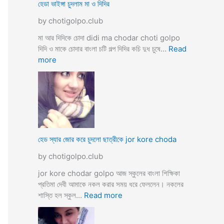
ব
হেডা ভাইঙ্গা চুদলাম মা ও দিদির
ক্স
থে
ক
by chotigolpo.club
কে
রা
সু
মা আর দিদিকে চোদা didi ma chodar choti golpo
ন্দ
দিদি ও মাকে চোদার বাংলা চটি গল্প দিদির কচি দুধ চুষে…
Read
রী
:
more
M
হে
a
ডা
d
ভা
a
ই
m
ঙ্গা
কে
চু
চু
দ
হেড স্যার জোর করে চুদলো ছাত্রীকে jor kore choda
দ
লা
লা
by chotigolpo.club
ম
ম
মা
jor kore chodar golpo আজ স্কুলের বাংলা শিক্ষিকা
ও
প্রতিমা দেবী আমাকে নকল করার সময় ধরে ফেললেন। নকলের
দি
:
শাস্তি হল স্কুল…
Read more
দি
হে
র
ড