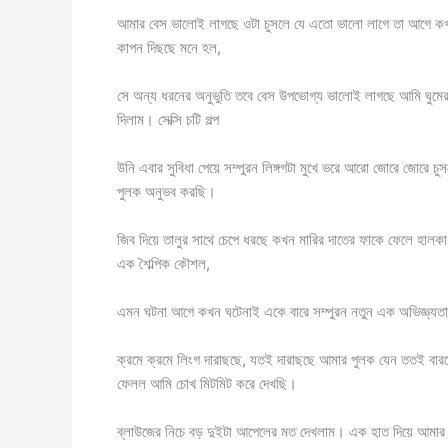
আমার বেস ভালোই লাগছে ওটা চুসলে যে এতো ভালো লাগে তা আগে কখ
কাপন দিছছে মনে হল,
সে অন্য ধরনের অনুভুতি তবে বেস উপভোগ্য ভালোই লাগছে আমি ঘুমে
দিলাম। সেক্সি চটি গল্প
উনি এবার সুবিধা পেয়ে সম্পুরন লিঙ্গগটা মুখে ভরে আরো জোরে জোরে 
পুলক অনুভব করছি।
জিব দিয়ে তালুর সাথে চেপে ধরছে কখন মারির দাতের ফাকে ফেলে হালক
এক শৈল্পিক কৌশল,
এমন ঘটনা আগে কখন ঘটেনাই একে বারে সম্পুরন নতুন এক অভিজ্ঞ্যতা
ক্রমে ক্রমে লিংগ দারাছছে, যতই দারাছছে আমার পুলক যেন ততই বারছ
ফেলল আমি চোখ মিটমিট করে দেখছি।
ব্লাউজের নিচে বড় দুইটা আপেলের মত দেখলাম। এক হাত দিয়ে আমার 