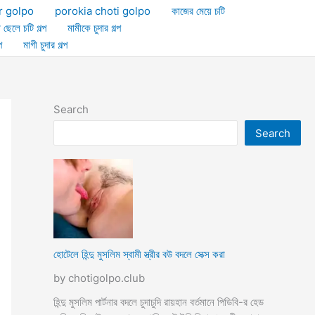
r golpo
porokia choti golpo
কাজের মেয়ে চটি
া ছেলে চটি গল্প
মামীকে চুদার গল্প
প
মাগী চুদার গল্প
Search
Search
হোটেলে হিন্দু মুসলিম স্বামী স্ত্রীর বউ বদলে সেক্স করা
by chotigolpo.club
হিন্দু মুসলিম পার্টনার বদলে চুদাচুদি রায়হান বর্তমানে পিডিবি-র হেড