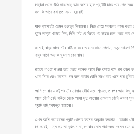
বিছানা থেকে উঠে দারিয়েছি আর আমার হাফ প্যান্টটা নিচে পরে গেল ল
হল কি ভাবে কখনতো এমন হয়নাই।
যাক ব্যাপারটা তেমন গুরুত্ব দিলামনা। নিচে যেয়ে সকালের কাজ করম স
তুলে নাস্তা খাইয়ে দিল, দিদি সেই যে বিয়ের পর ভারত চলে গেছে আর 
জামাই বাবুর সাথে মটর বাইকে করে তার দোকানে গেলাম, নতুন জায়গা ভি
বাবুর সাথে অনেক ঘুরলাম বেরালাম।
রাতের খাওয়া দাওয়া হয়ে গেছে অনেক আগে নিচ তলায় বসে গল্প গুজব হল 
ওকে নিয়ে রেখে আসবে, চল বলে আবার বৌদি সাথে করে এনে ঘরে ঢুকিয়ে
আমি শোবার একটু পর টের পেলাম বৌদি এসে শূয়েছে তারপর আর কিছু মনে
পাশে বৌদি নেই বাইরে থেকে আসা মৃদু আলোয় দেখলাম বৌদি আমার ঘু
প্যান্ট হাটু পরযন্ত নামানো।
এখন আমি গত রাতের প্যান্ট খোলার রহসয় অনুমান করলাম। আমার ওটা 
কি করেই শান্ত হয় তা বুঝতাম না, গোরায় লোম গজিয়েছে কেমন যেন 