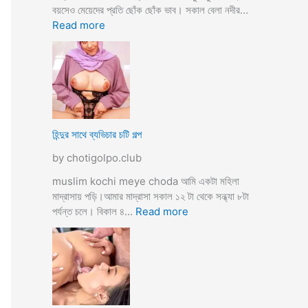
তো
বয়সেও মেয়েদের প্রতি ছোঁক ছোঁক ভাব। সকাল বেলা নদীর…
o
র
:
Read more
d
গু
হি
a
দ
ল্লা
চু
বি
দে
বা
সু
হ
খ
ও
দি
পা
হিন্দুর সাথে ব্যভিচার চটি গল্প
ব
ছা
by chotigolpo.club
চো
দা
muslim kochi meye choda আমি একটা মহিলা
র
মাদ্রাসায় পড়ি।আমার মাদ্রাসা সকাল ১২ টা থেকে সন্ধ্যা ৮টা
গ
:
পর্যন্ত চলে। বিকাল ৪…
Read more
ল্প
হি
ন্দু
র
সা
থে
ব্য