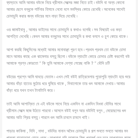
ব্যস্তবে আমি আমার বউকে নিয়ে থ্রীসাম সেক্সের মজা নিতে চাই ৷ বউদি বা অন্য কোনো
আমার ছেলে বন্ধুকে পার্টনার হিসাবে নেবো বলে মনস্থির কোরে রেখেছি ৷ অনেকের সাথেই
চোদাচুদি করার জন্য বউয়ের মনে নাড়া দিয়ে দেখেছি ৷
ওর জামাইবাবু , আমার ভাইদের সাথে চোদাচুদি র কথাও বলেছি ৷ সব বিষয়েই ওর কড়া
আপত্তি দেখেছি ৷ কেবল আমার বন্ধুদের সাথে চোদাচুদি র কথা বললে ও চুপ কোরে থাকে ৷
আশা করছি কিছুদিনের মধ্যেই আমার মনোবাঞ্ছা পূরণ হবে ৷ প্রথম প্রথম তো বউকে চোদা
মানে আমার কাছে এক ঝামেলার বস্তু ছিলো ৷ বউকে ন্যাংটো কোরে চোদার চেষ্টা করলেই বউ
আমাকে প্রশ্ন কোরতো ” কি তুমি আমাকে বেশ্যা পেয়েছ নাকি ? ” বৌদি চটি
বউয়ের প্রশ্নে আমি ঘাবড়ে যেতাম ৷ এখন সেই বউই রাত্রিবেলায় পুরোপুরি ন্যাংটো হয়ে শুয়ে
আমার বাঁড়া হাতের মুঠোয় ধরে ঘুমিয়ে থাকে , দিবালোকে তার গুদ আমাকে দেখায় ৷ আমার
বাঁড়া ধরে যখন তখন টানাটানি করে ৷
তাই আমি আশান্বিত যে এই বউকে সাথে নিয়ে একদিন না একদিন বিধবা বৌদির সাথে
থ্রীসাম সেক্সে মজে উঠতে পারবো ৷ আসলে বউই বলুন আর বউদিই বলুন , মেয়েছেলের গুদ
আমার অতি প্রিয় বস্তু ৷ পারলে গুদ আমি চাবলে চাবলে খাই ৷
পাড়ার কাকিমা , দিদি , দাদা , বউদির নানান অবৈধ চোদাচুদি র গল্প শুনতে শুনতে আমার মন
পাক্কা বারোচোদা হোয়ে গেছে ৷ আপনারা যদি আমাকে কিছু পরামর্শ দেন তবে আপনাদের কাছে