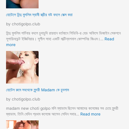
হোটেলে হিন্দু মুসলিম স্বামী স্ত্রীর বউ বদলে সেক্স করা
by chotigolpo.club
হিন্দু মুসলিম পার্টনার বদলে চুদাচুদি রায়হান বর্তমানে পিডিবি-র হেড অফিসে ডিজাইন সেকশনে
সুপারিনডেন্ট ইজ্ঞিনিয়ার। সুশীল সাহা একটি মাল্টিন্যশনাল কোম্পনির জিএম।…
Read
:
more
হো
টে
লে
হি
ন্দু
মু
স
হোটেল রুমে সবথেকে সুন্দরী Madam কে চুদলাম
লি
ম
by chotigolpo.club
স্বা
মী
madam new choti golpo মলি ম্যাডাম ছিলেন আমাদের কলেজের সব চেয়ে সুন্দরী
স্ত্রী
:
ম্যাডাম. তিনি যেদিন প্রথম কলেজে আসেন সেদিন সবার…
Read more
র
হো
ব
টে