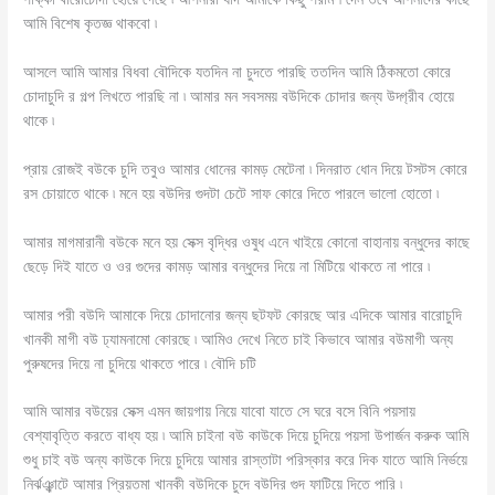
আমি বিশেষ কৃতজ্ঞ থাকবো ৷
আসলে আমি আমার বিধবা বৌদিকে যতদিন না চুদতে পারছি ততদিন আমি ঠিকমতো কোরে
চোদাচুদি র গল্প লিখতে পারছি না ৷ আমার মন সবসময় বউদিকে চোদার জন্য উদ্গ্রীব হোয়ে
থাকে ৷
প্রায় রোজই বউকে চুদি তবুও আমার ধোনের কামড় মেটেনা ৷ দিনরাত ধোন দিয়ে টসটস কোরে
রস চোয়াতে থাকে ৷ মনে হয় বউদির গুদটা চেটে সাফ কোরে দিতে পারলে ভালো হোতো ৷
আমার মাগমারানী বউকে মনে হয় সেক্স বৃদ্ধির ওষুধ এনে খাইয়ে কোনো বাহানায় বন্ধুদের কাছে
ছেড়ে দিই যাতে ও ওর গুদের কামড় আমার বন্ধুদের দিয়ে না মিটিয়ে থাকতে না পারে ৷
আমার পরী বউদি আমাকে দিয়ে চোদানোর জন্য ছটফট কোরছে আর এদিকে আমার বারোচুদি
খানকী মাগী বউ ঢ্যামনামো কোরছে ৷ আমিও দেখে নিতে চাই কিভাবে আমার বউমাগী অন্য
পুরুষদের দিয়ে না চুদিয়ে থাকতে পারে ৷ বৌদি চটি
আমি আমার বউয়ের সেক্স এমন জায়গায় নিয়ে যাবো যাতে সে ঘরে বসে বিনি পয়সায়
বেশ্যাবৃত্তি করতে বাধ্য হয় ৷ আমি চাইনা বউ কাউকে দিয়ে চুদিয়ে পয়সা উপার্জন করুক আমি
শুধু চাই বউ অন্য কাউকে দিয়ে চুদিয়ে আমার রাস্তাটা পরিস্কার করে দিক যাতে আমি নির্ভয়ে
নির্ঝঞ্ঝাটে আমার প্রিয়তমা খানকী বউদিকে চুদে বউদির গুদ ফাটিয়ে দিতে পারি ৷