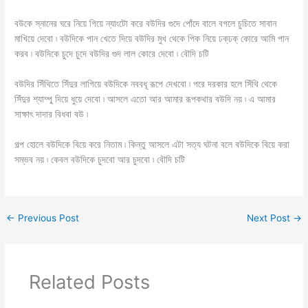
বউকে স্নানের ঘরে নিয়ে গিয়ে ন্যাংটো করে বউদির গুদে পোঁদে বালে বগলে চুচিতে সাবান
মাখিয়ে দেবো ৷ বউদিকে পান খেতে দিয়ে বউদির মুখ থেকে পিক নিয়ে ঢক্‌ঢক্‌ কোরে আমি পান
করব ৷ বউদিকে চুদে চুদে বউদির গুদ লাল কোরে দেবো ৷ বৌদি চটি
বউদির সিঁথিতে সিঁদুর লাগিয়ে বউদিকে নববধূ রূপে দেখবো ৷ পরে দরকার হলে সিঁথি থেকে
সিঁদুর শ্যাম্পু দিয়ে ধুয়ে দেবো ৷ আসলে এতো আর আমার রূপকথার বউদি নয় ৷ এ আমার
সাক্ষাৎ দাদার বিধবা বউ ৷
গল্প হোলে বউদিকে বিয়ে করে নিতাম ৷ কিন্তু আসলে এটা সত্য ঘটনা বলে বউদিকে বিয়ে করা
সম্ভব নয় ৷ কেবল বউদিকে চুদবো আর চুদবো ৷ বৌদি চটি
←
Previous Post
Next Post
→
Related Posts