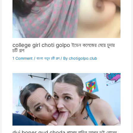
college girl choti golpo ইডেন কলেজের মেয়ে চুদার
চটি গল্প
1 Comment
/
বাংলা নতুন চটি গল্প
/ By
chotigolpo.club
dui boner gud choda পাশের বাড়ির আপন দুই বোনের