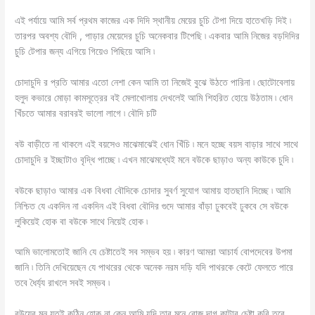
এই পর্যায়ে আমি সর্ব প্রথম কাজের এক দিদি স্থানীয় মেয়ের চুচি টেপা দিয়ে হাতেখড়ি দিই ৷
তারপর অবশ্য বৌদি , পাড়ার মেয়েদের চুচি অনেকবার টিপেছি ৷ একবার আমি নিজের বড়দিদির
চুচি টেপার জন্য এগিয়ে গিয়েও পিছিয়ে আসি ৷
চোদাচুদি র প্রতি আমার এতো নেশা কেন আমি তা নিজেই বুঝে উঠতে পারিনা ৷ ছোটোবেলায়
হলুদ কভারে মোড়া কামসূত্রের বই মেলাখোলায় দেখলেই আমি শিহরিত হোয়ে উঠতাম ৷ ধোন
খিঁচতে আমার বরাবরই ভালো লাগে ৷ বৌদি চটি
বউ বাড়ীতে না থাকলে এই বয়সেও মাঝেমাঝেই ধোন খিঁচি ৷ মনে হচ্ছে বয়স বাড়ার সাথে সাথে
চোদাচুদি র ইচ্ছাটাও বৃদ্ধি পাচ্ছে ৷ এখন মাঝেমধ্যেই মনে বউকে ছাড়াও অন্য কাউকে চুদি ৷
বউকে ছাড়াও আমার এক বিধবা বৌদিকে চোদার সুবর্ণ সুযোগ আমায় হাতছানি দিচ্ছে ৷ আমি
নিশ্চিত যে একদিন না একদিন এই বিধবা বৌদির গুদে আমার বাঁড়া ঢুকবেই ঢুকবে সে বউকে
লুকিয়েই হোক বা বউকে সাথে নিয়েই হোক ৷
আমি ভালোমতোই জানি যে চেষ্টাতেই সব সম্ভব হয় ৷ কারণ আমরা আচার্য বোপদেবের উপমা
জানি ৷ তিনি দেখিয়েছেন যে পাথরের থেকে অনেক নরম দড়ি যদি পাথরকে কেটে ফেলতে পারে
তবে ধৈর্য্য রাখলে সবই সম্ভব ৷
বউয়ের মন যতই কঠিন হোক না কেন আমি যদি তার মনে রোজ দাগ কাটার চেষ্টা করি তবে