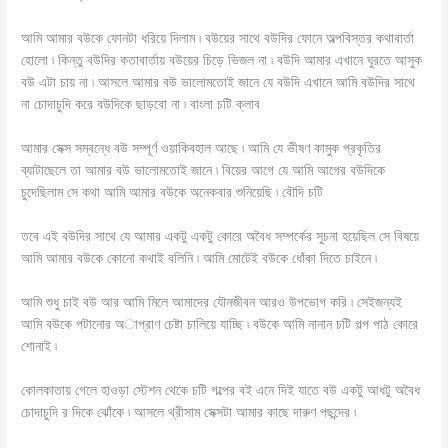
আমি আমার বউকে ফোনটা ধরিয়ে দিলাম ৷ বউয়ের সাথে বউদির ফোনে অল্পবিস্তর কথাবার্তা
হোলো ৷ কিন্তু বউদির কতাবার্তায় বউয়ের চিড়ে ভিজল না ৷ বউদি আমার এখানে ঘুরতে আসুক
বউ এটা চায় না ৷ আসলে আমার বউ ভালোমতোই জানে যে বউদি এখানে আমি বউদির সাথে
না চোদাচুদি করে বউদিকে ছাড়বো না ৷ বাংলা চটি ক্লাব
আমার সেক্স সম্বন্ধে বউ সম্পূর্ণ ওয়াকিবহাল আছে ৷ আমি যে ভীষণ কামুক প্রকৃতির
ব্যাটাছেলে তা আমার বউ ভালোমতোই জানে ৷ বিয়ের আগে যে আমি আগের বউদিকে
চুদেছিলাম সে কথা আমি আমার বউকে অনেকবার শুনিয়েছি ৷ বৌদি চটি
তবে এই বউদির সাথে যে আমার একটু একটু কোরে অবৈধ সম্পর্কের সুচনা হয়েছিল সে বিষয়ে
আমি আমার বউকে কোনো কথাই বলিনি ৷ আমি মোটেই বউকে ধোঁকা দিতে চাইনে ৷
আমি শুধু চাই বউ আর আমি মিলে আমাদের যৌনজীবন আরও উপভোগ করি ৷ সেইজন্যই
আমি বউকে পটানোর অাপ্রাণ চেষ্টা চালিয়ে যাচ্ছি ৷ বউকে আমি নানান চটি গল্প পাঠ কোরে
শোনাই ৷
কোলকাতায় গেলে হাওড়া স্টেশন থেকে চটি গল্পের বই এনে দিই যাতে বউ একটু আধটু অবৈধ
চোদাচুদি র দিকে ঝোঁকে ৷ আসলে থ্রীসাম সেক্সটা আমার কাছে দারুণ পছন্দের ৷