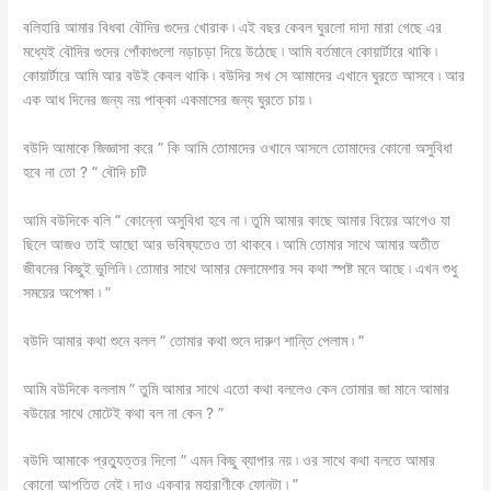
বলিহারি আমার বিধবা বৌদির গুদের খোরাক ৷ এই বছর কেবল ঘুরলো দাদা মারা গেছে এর
মধ্যেই বৌদির গুদের পোঁকাগুলো নড়াচড়া দিয়ে উঠেছে ৷ আমি বর্তমানে কোয়ার্টারে থাকি ৷
কোয়ার্টারে আমি আর বউই কেবল থাকি ৷ বউদির সখ সে আমাদের এখানে ঘুরতে আসবে ৷ আর
এক আধ দিনের জন্য নয় পাক্কা একমাসের জন্য ঘুরতে চায় ৷
বউদি আমাকে জিজ্ঞাসা করে ” কি আমি তোমাদের ওখানে আসলে তোমাদের কোনো অসুবিধা
হবে না তো ? ” বৌদি চটি
আমি বউদিকে বলি ” কোন্নো অসুবিধা হবে না ৷ তুমি আমার কাছে আমার বিয়ের আগেও যা
ছিলে আজও তাই আছো আর ভবিষ্যতেও তা থাকবে ৷ আমি তোমার সাথে আমার অতীত
জীবনের কিছুই ভুলিনি ৷ তোমার সাথে আমার মেলামেশার সব কথা স্পষ্ট মনে আছে ৷ এখন শুধু
সময়ের অপেক্ষা ৷ ”
বউদি আমার কথা শুনে বলল ” তোমার কথা শুনে দারুণ শান্তি পেলাম ৷ ”
আমি বউদিকে বললাম ” তুমি আমার সাথে এতো কথা বললেও কেন তোমার জা মানে আমার
বউয়ের সাথে মোটেই কথা বল না কেন ? ”
বউদি আমাকে প্রত্যুত্তর দিলো ” এমন কিছু ব্যাপার নয় ৷ ওর সাথে কথা বলতে আমার
কোনো আপত্তি নেই ৷ দাও একবার মহারাণীকে ফোনটা ৷ ”