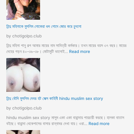
মু
স
লি
ম
হিন্দু মহিলাকে মুসলিম লোকেরা গুদ পোদে জোর করে চুদলো
চা
চা
by chotigolpo.club
র
প
হিন্দু মহিলা পানু গল্প আমার মায়ের নাম সাবিত্রী কর্মকার। তখন মায়ের বয়স ৩৭ বছর। মায়ের
র
:
দেহের গড়ন ৪০-৩৬-৩৮। মোটামুটি ভালোই…
Read more
কি
হি
য়া
ন্দু
m
ম
a
হি
y
লা
e
কে
r
মু
হিন্দু বৌদি মুসলিম দেবর হট সেক্স কাহিনী hindu muslim sex story
p
স
o
লি
by chotigolpo.club
r
ম
o
লো
hindu muslim sex story মাসুম একা একা বারান্দায় পায়চারী করছে। হালকা বাতাস
k
কে
:
বইছে। বারান্দা থেকেপাসের বাসার রান্নাঘর দেখা যায়। ওরা…
Read more
i
রা
হি