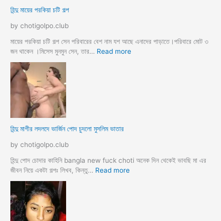
কে
লা
হিন্দু মায়ের পরকিয়া চটি গল্প
চু
ও
দ
মা
by chotigolpo.club
লো
মা
তো
মায়ের পরকিয়া চটি গল্প সেন পরিবারের বেশ নাম যশ আছে এনাদের পাড়াতে।পরিবারে মোট ৩
বো
:
জন থাকেন ।মিসেস মুনমুন সেন, তার…
Read more
ন
হি
কে
ন্দু
চো
মা
দা
য়ে
র
র
কা
প
হি
র
হিন্দু মাগীর লদলদে ভার্জিন পোদ চুদলো মুসলিম ভাতার
নী
কি
য়া
by chotigolpo.club
চ
টি
হিন্দু পোদ চোদার কাহিনি bangla new fuck choti অনেক দিন থেকেই ভাবছি মা এর
গ
:
জীবন নিয়ে একটা গল্পঃ লিখব, কিন্তু…
Read more
ল্প
হি
ন্দু
মা
গী
র