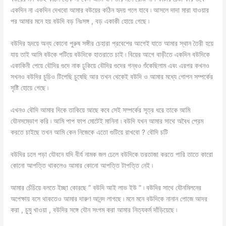
একদিন না একদিন দেখবো আমার বউয়ের কঠিন হৃদয় গলে যাবে ৷ আসলে দাদা মারা যাওয়ার
পর আমার মনে হয় বউদি বড় নিঃসঙ্গ , বড় একাকী হোয়ে গেছে ৷
বউদির হৃদয়ে অন্য কোনো পুরুষ সঙ্গীর চেহারা প্রবেশের আগেই যাতে আমার স্থান তৈরী হয়ে
যায় তাই আমি বউকে পটিয়ে বউদিকে হাতরাতে চাই ৷ বিয়ের আগে বাড়ীতে একদিন বউদিকে
একাকিনী পেয়ে বৌদির গুদে নাক ঢুকিয়ে বৌদির গুদের গন্ধও শুঁকেছিলাম এবং এরপর কখনও
সখনও বউদির চুচিও টিপেছি চুষেছি আর তখন থেকেই বউদি ও আমার মধ্যে গোপন সম্পর্কের
সৃষ্টি হোয়ে গেছে ৷
এখনও বৌদি আমার দিকে তাকিয়ে আছে কবে সেই সম্পর্কের সূত্র ধরে তাকে আমি
যৌনসম্ভোগ করি ৷ আমি পাপ ফাপ মোটেই মানিনা ৷ বউদি যখন আমার সাথে অবৈধ প্রেম
করতে চাইছে তখন আমি কেন নিজেকে এতো গুটিয়ে রাখবো ? বৌদি চটি
বউদির ঢলে পড়া যৌবনে যদি বীর্য নামক জল ঢেলে বউদিকে তরতাজা করতে পারি তাতে কারো
কোনো আপত্তি থাকলেও আমার কোনো আপত্তি টাপত্তি নেই ৷
আমার চেঁচিয়ে বলতে ইচ্ছা কোরছে ” বউদি আই লাভ ইউ ” ৷ বউদির সাথে যৌনমিলনের
অপেক্ষায় বসে থাকতেও আমার দারুণ আনন্দ লাগছে ৷ মনে মনে বউদিকে নানান পোজে আদর
করা , চুমু খাওয়া , বউদির সঙ্গে যৌন সংগম করা আমার নিত্যকর্ম দাঁড়িয়েছে ৷