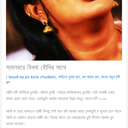
স্নানঘরে বিধবা বৌদির সাথে
/
boudi ke jor kore chudlam
,
গাড়িতে চুদার গল্প
,
গুদ মারার গল্প
,
বাংলা নতুন চটি
গল্প
বৌদি চটি বউদিকে চুদেছি ৷ বউকে চুদছি ৷ পাড়ার কাকিমাকেও চুদেছি ৷ তাই ভাবছি এবার
কাকে চোদা যেতে পারে ৷ চোদাচুদি আমার সবথেকে প্রিয় বস্তু ৷ বাংলা চটি ২০২৬
আমি না খেয়ে থাকতেও রাজী কিন্তু তাই বলে যদি আমার কাছে চোদাচুদি র সুযোগ চলে আসে
আমি তা মোটেও ছাড়তে রাজী নয় ৷ বিয়ের আগে তো মেয়েছেলের চুচি টিপতে আমার খুব
ভালো লাগতো ৷