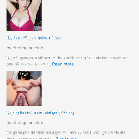
a
গু
ন্দু
দ
বৌ
পো
দি
দে
মু
জো
স
র
লি
হিন্দু বিধবা মাগী চুদলো মুসলিম কচি ছেলে
ক
ম
রে
দে
by chotigolpo.club
চু
ব
দ
র
হিন্দু মাগী মুসলিম ছেলে চটি আমাদের পাড়ায় একটা মাত্র মুদির দোকান ছিল দোকনদার মারা
লো
হ
:
গেছে এই বছর দেড় হল, এখন…
Read more
ট
হি
সে
ন্দু
ক্স
বি
কা
ধ
হি
বা
নী
মা
h
গী
হিন্দু বান্ধবীর বিরাট মাংসল ভোদা চুদে মুসলিম বন্ধু
i
চু
n
দ
by chotigolpo.club
d
লো
u
মু
হিন্দু মুসলিম চুদার গল্প আমার নাম মামুনুল হক। বয়স ২২ বছর। একটা হিন্দু এলাকায় বাস
m
স
:
করি। এর জন্য আমার কয়েকজন…
Read more