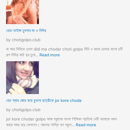
উ
ল
ব
রু
দ
মে
লে
স
সে
ব
হেডা ভাইঙ্গা চুদলাম মা ও দিদির
ক্স
থে
ক
কে
by chotigolpo.club
রা
সু
ন্দ
মা আর দিদিকে চোদা didi ma chodar choti golpo দিদি ও মাকে চোদার বাংলা চটি
রী
:
গল্প দিদির কচি দুধ চুষে…
Read more
M
হে
a
ডা
d
ভা
a
ই
m
ঙ্গা
কে
চু
চু
দ
হেড স্যার জোর করে চুদলো ছাত্রীকে jor kore choda
দ
লা
লা
ম
by chotigolpo.club
ম
মা
ও
jor kore chodar golpo আজ স্কুলের বাংলা শিক্ষিকা প্রতিমা দেবী আমাকে নকল
দি
:
করার সময় ধরে ফেললেন। নকলের শাস্তি হল স্কুল…
Read more
দি