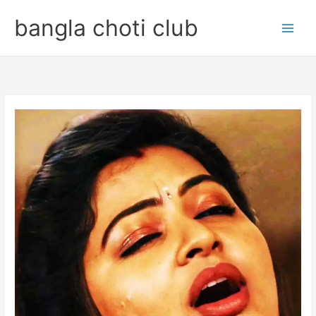
Skip
bangla choti club
to
content