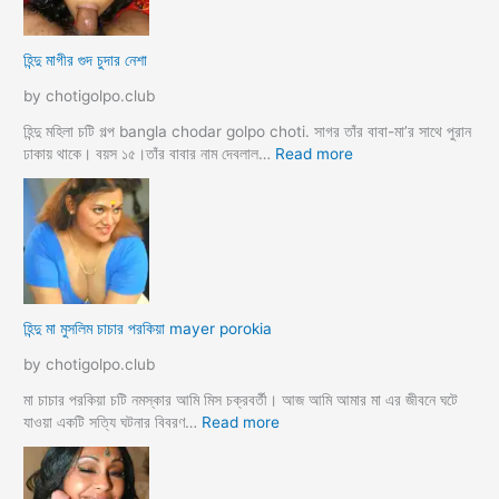
ল
দ
হিন্দু মাগীর গুদ চুদার নেশা
ল
দে
by chotigolpo.club
ভা
র্জি
হিন্দু মহিলা চটি গল্প bangla chodar golpo choti. সাগর তাঁর বাবা-মা’র সাথে পুরান
ন
:
ঢাকায় থাকে। বয়স ১৫।তাঁর বাবার নাম দেবলাল…
Read more
পো
হি
দ
ন্দু
চু
মা
দ
গী
লো
র
মু
গু
স
দ
হিন্দু মা মুসলিম চাচার পরকিয়া mayer porokia
লি
চু
ম
দা
by chotigolpo.club
ভা
র
তা
নে
মা চাচার পরকিয়া চটি নমস্কার আমি মিস চক্রবর্তী। আজ আমি আমার মা এর জীবনে ঘটে
র
শা
:
যাওয়া একটি সত্যি ঘটনার বিবরণ…
Read more
হি
ন্দু
মা