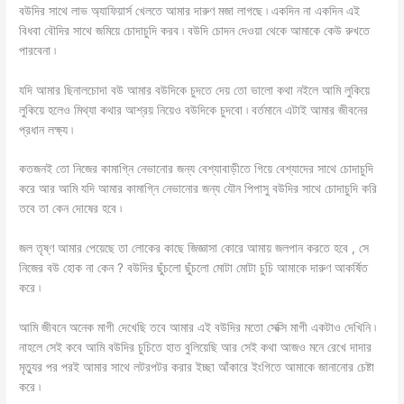
বউদির সাথে লাভ অ্যাফিয়ার্স খেলতে আমার দারুণ মজা লাগছে ৷ একদিন না একদিন এই
বিধবা বৌদির সাথে জমিয়ে চোদাচুদি করব ৷ বউদি চোদন দেওয়া থেকে আমাকে কেউ রুখতে
পারবেনা ৷
যদি আমার ছিনালচোদা বউ আমার বউদিকে চুদতে দেয় তো ভালো কথা নইলে আমি লুকিয়ে
লুকিয়ে হলেও মিথ্যা কথার আশ্রয় নিয়েও বউদিকে চুদবো ৷ বর্তমানে এটাই আমার জীবনের
প্রধান লক্ষ্য ৷
কতজনই তো নিজের কামাগ্নি নেভানোর জন্য বেশ্যাবাড়ীতে গিয়ে বেশ্যাদের সাথে চোদাচুদি
করে আর আমি যদি আমার কামাগ্নি নেভানোর জন্য যৌন পিপাসু বউদির সাথে চোদাচুদি করি
তবে তা কেন দোষের হবে ৷
জল তৃষ্ণ আমার পেয়েছে তা লোকের কাছে জিজ্ঞাসা কোরে আমায় জলপান করতে হবে , সে
নিজের বউ হোক না কেন ? বউদির ছুঁচলো ছুঁচলো মোটা মোটা চুচি আমাকে দারুণ আকর্ষিত
করে ৷
আমি জীবনে অনেক মাগী দেখেছি তবে আমার এই বউদির মতো সেক্সি মাগী একটাও দেখিনি ৷
নাহলে সেই কবে আমি বউদির চুচিতে হাত বুলিয়েছি আর সেই কথা আজও মনে রেখে দাদার
মৃত্যুর পর পরই আমার সাথে লটরপটর করার ইচ্ছা আঁকারে ইংগিতে আমাকে জানানোর চেষ্টা
করে ৷