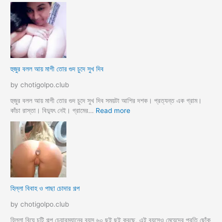
হে
র
ড
স্যা
র
জো
র
ক
হুজুর বলল আয় মাগী তোর গুদ চুদে সুখ দিব
রে
চু
by chotigolpo.club
দ
লো
হুজুর বলল আয় মাগী তোর গুদ চুদে সুখ দিব সময়টা আশির দশক। প্রত্যন্ত এক গ্রাম।
ছা
:
কাঁচা রাস্তা। বিদ্যুৎ নেই। গ্রামের…
Read more
ত্রী
হু
কে
জু
j
র
o
ব
r
ল
k
ল
o
আ
হিল্লা বিবাহ ও পাছা চোদার গল্প
r
য়
e
মা
by chotigolpo.club
c
গী
h
তো
হিল্লা বিয়ে চটি গল্প চেয়ারম্যানের বয়স ৬০ ছুই ছুই করছে, এই বয়সেও মেয়েদের প্রতি ছোঁক