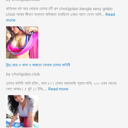
চ
টি
মালিকের বউ আর মেয়েকে চোদার চটি গল্প chotigolpo bangla sexy golpo
গ
choti আমার জীবনে অন্যতম অভিজ্ঞতা হয়েছিলো ৬বছর আগে।তখন আমি…
Read
ল্প
:
more
হি
ন্দু
ম্যা
নে
জা
র
মা
হিন্দু মেয়ে ও খালা ও মামাতো বোনকে চোদার কাহিনী
লি
কে
by chotigolpo.club
র
ধা
চোদার কাহিনী আমি রহিম , বয়স ৫৭। ঢাকার কাছাকাছি গ্রামে থাকি, ১০০ একর আখের
র্মি
:
ক্ষেত আমার। ৫ ফুট ১১ ইঞ্চি,…
Read more
ক
হি
ব
ন্দু
উ
মে
ও
য়ে
মে
ও
য়ে
খা