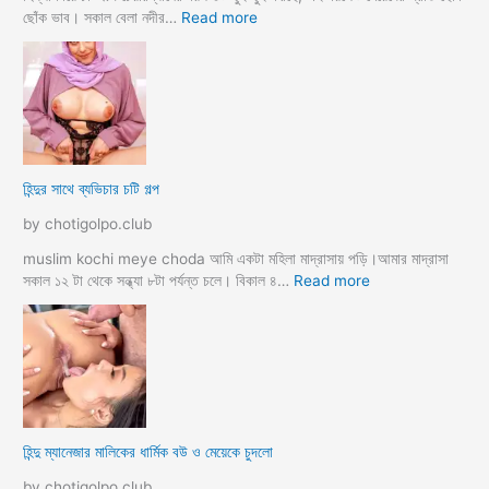
o
র
:
ছোঁক ভাব। সকাল বেলা নদীর…
Read more
d
গু
হি
a
দ
ল্লা
চু
বি
দে
বা
সু
হ
খ
ও
দি
পা
হিন্দুর সাথে ব্যভিচার চটি গল্প
ব
ছা
চো
by chotigolpo.club
দা
র
muslim kochi meye choda আমি একটা মহিলা মাদ্রাসায় পড়ি।আমার মাদ্রাসা
গ
:
সকাল ১২ টা থেকে সন্ধ্যা ৮টা পর্যন্ত চলে। বিকাল ৪…
Read more
ল্প
হি
ন্দু
র
সা
থে
ব্য
ভি
হিন্দু ম্যানেজার মালিকের ধার্মিক বউ ও মেয়েকে চুদলো
চা
র
by chotigolpo.club