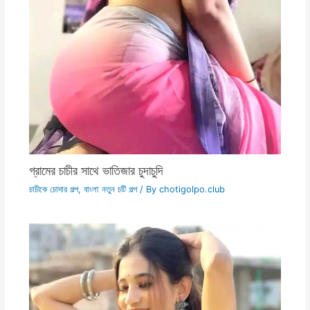
গ্রামের চাচীর সাথে ভাতিজার চুদাচুদি
চাচীকে চোদার গল্প
,
বাংলা নতুন চটি গল্প
/ By
chotigolpo.club