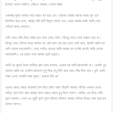
ঠাপাতে লাগল ননস্টপ, পোঁদেও আরাম। ডাবল মজা!
একসময় মুন্না আমার গায়ে আরও ঘন হয়ে এল। তারপর আমার কানের কাছে মুখ এনে
ফিসফিস করে বলল, আমার পরী রাণী মিতুল সোনা! দেখ, এবার আমার রসটা আমি তোর
পোঁদের মধ্যে ফেলবো।
সেটা তোর পোঁদ দিয়ে সোজা চলে যাবে তোর পেটে। কিন্তু তাতে তোর বাচ্চাও হবে না।
কিন্তু তোর পোঁদের মধ্যে আমার যত বেশি মাল বের হয়ে তোর পেটে যাবে, জানবি আমি তত
বেশি তোকে ভালোবাসি। তোর পেটের ভেতরে আমি আমার রস ঢালছি মানেই আমি তোকে
ভালোবাসি। ওর দুহাত তখন আমার দুটো দুদুতে।
আমি ওর মুখের দিকে তাকিয়ে অল্প হেসে বললাম, এরকম হয় আমি জানতামই না। খেলাটা খুব
ভালো! আমি তো এতদিন জানতাম পুপু দিয়ে শুধু হিসি করে আর পোঁদু দিয়ে হাগু। তুই একটা
দারুণ খেলা শেখালি আজ মুন্না। থ্যাংক ইউ রে!
এরপর জোরে জোরে কয়েকটা ঠাপ দিয়ে মোটা শক্ত বাঁড়াটা আমার পোঁদের একদম ভেতর
পর্যন্ত ঠেলে দিল আর আমার গালে জোরে জোরে চুমু দিতে লাগল। আমিও ওর দিকে পোঁদ
তুলে ধরলাম। তখন ওর নুনুটা ফুলে ফুলে কাঁপতে কাঁপতে আমার পোঁদের ভিতর গরম গরম রস
ঢালতে লাগল।