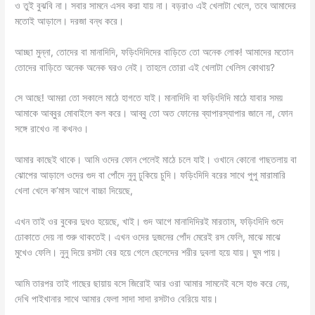
ও তুই বুঝবি না। সবার সামনে এসব করা যায় না। বড়রাও এই খেলাটা খেলে, তবে আমাদের
মতোই আড়ালে। দরজা বন্ধ করে।
আচ্ছা মুন্না, তোদের বা মানাদিদি, ফড়িংদিদিদের বাড়িতে তো অনেক লোক! আমাদের মতোন
তোদের বাড়িতে অনেক অনেক ঘরও নেই। তাহলে তোরা এই খেলাটা খেলিস কোথায়?
সে আছে! আমরা তো সকালে মাঠে হাগতে যাই। মানাদিদি বা ফড়িংদিদি মাঠে যাবার সময়
আমাকে আব্বুর মোবাইলে কল করে। আব্বু তো অত ফোনের ব্যাপারস্যাপার জানে না, ফোন
সঙ্গে রাখেও না কখনও।
আমার কাছেই থাকে। আমি ওদের ফোন পেলেই মাঠে চলে যাই। ওখানে কোনো গাছতলায় বা
ঝোপের আড়ালে ওদের গুদ বা পোঁদে নুনু ঢুকিয়ে চুদি। ফড়িংদিদি বরের সাথে পুপু মারামারি
খেলা খেলে ক’মাস আগে বাচ্চা দিয়েছে,
এখন তাই ওর বুকের দুধও হয়েছে, খাই। গুদ আগে মানাদিদিরই মারতাম, ফড়িংদিদি গুদে
ঢোকাতে দেয় না শুরু থাকতেই। এখন ওদের দুজনের পোঁদ মেরেই রস ফেলি, মাঝে মাঝে
মুখেও ফেলি। নুনু দিয়ে রসটা বের হয়ে গেলে ছেলেদের শরীর দুবলা হয়ে যায়। ঘুম পায়।
আমি তারপর তাই গাছের ছায়ায় বসে জিরোই আর ওরা আমার সামনেই বসে হাগু করে নেয়,
দেখি পাইখানার সাথে আমার ফেলা সাদা সাদা রসটাও বেরিয়ে যায়।