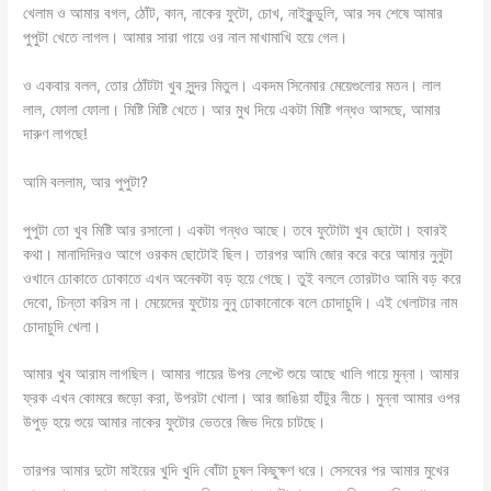
খেলাম ও আমার বগল, ঠোঁট, কান, নাকের ফুটো, চোখ, নাইকুন্ডুলি, আর সব শেষে আমার
পুপুটা খেতে লাগল। আমার সারা গায়ে ওর নাল মাখামাখি হয়ে গেল।
ও একবার বলল, তোর ঠোঁটটা খুব সুন্দর মিতুল। একদম সিনেমার মেয়েগুলোর মতন। লাল
লাল, ফোলা ফোলা। মিষ্টি মিষ্টি খেতে। আর মুখ দিয়ে একটা মিষ্টি গন্ধও আসছে, আমার
দারুণ লাগছে!
আমি বললাম, আর পুপুটা?
পুপুটা তো খুব মিষ্টি আর রসালো। একটা গন্ধও আছে। তবে ফুটোটা খুব ছোটো। হবারই
কথা। মানাদিদিরও আগে ওরকম ছোটোই ছিল। তারপর আমি জোর করে করে আমার নুনুটা
ওখানে ঢোকাতে ঢোকাতে এখন অনেকটা বড় হয়ে গেছে। তুই বললে তোরটাও আমি বড় করে
দেবো, চিন্তা করিস না। মেয়েদের ফুটোয় নুনু ঢোকানোকে বলে চোদাচুদি। এই খেলাটার নাম
চোদাচুদি খেলা।
আমার খুব আরাম লাগছিল। আমার গায়ের উপর লেপ্টে শুয়ে আছে খালি গায়ে মুন্না। আমার
ফ্রক এখন কোমরে জড়ো করা, উপরটা খোলা। আর জাঙিয়া হাঁটুর নীচে। মুন্না আমার ওপর
উপুড় হয়ে শুয়ে আমার নাকের ফুটোর ভেতরে জিভ দিয়ে চাটছে।
তারপর আমার দুটো মাইয়ের খুদি খুদি বোঁটা চুষল কিছুক্ষণ ধরে। সেসবের পর আমার মুখের