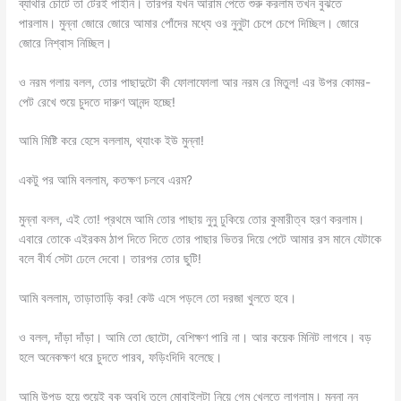
ব্যাথার চোটে তা টেরই পাইনি। তারপর যখন আরাম পেতে শুরু করলাম তখন বুঝতে
পারলাম। মুন্না জোরে জোরে আমার পোঁদের মধ্যে ওর নুনুটা চেপে চেপে দিচ্ছিল। জোরে
জোরে নিশ্বাস নিচ্ছিল।
ও নরম গলায় বলল, তোর পাছাদুটো কী ফোলাফোলা আর নরম রে মিতুল! এর উপর কোমর-
পেট রেখে শুয়ে চুদতে দারুণ আনন্দ হচ্ছে!
আমি মিষ্টি করে হেসে বললাম, থ্যাংক ইউ মুন্না!
একটু পর আমি বললাম, কতক্ষণ চলবে এরম?
মুন্না বলল, এই তো! প্রথমে আমি তোর পাছায় নুনু ঢুকিয়ে তোর কুমারীত্ব হরণ করলাম।
এবারে তোকে এইরকম ঠাপ দিতে দিতে তোর পাছার ভিতর দিয়ে পেটে আমার রস মানে যেটাকে
বলে বীর্য সেটা ঢেলে দেবো। তারপর তোর ছুটি!
আমি বললাম, তাড়াতাড়ি কর! কেউ এসে পড়লে তো দরজা খুলতে হবে।
ও বলল, দাঁড়া দাঁড়া। আমি তো ছোটো, বেশিক্ষণ পারি না। আর কয়েক মিনিট লাগবে। বড়
হলে অনেকক্ষণ ধরে চুদতে পারব, ফড়িংদিদি বলেছে।
আমি উপুড় হয়ে শুয়েই বুক অবধি তুলে মোবাইলটা নিয়ে গেম খেলতে লাগলাম। মুন্না নুনু