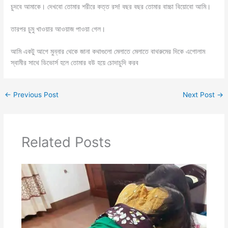
চুদবে আমাকে। দেখবো তোমার শরীরে কত্ত রস! বছর বছর তোমার বাচ্চা বিয়োবো আমি।
তারপর চুমু খাওয়ার আওয়াজ পাওয়া গেল।
আমি একটু আগে মুন্নার থেকে জানা কথাগুলো মেলাতে মেলাতে বাথরুমের দিকে এগোলাম
স্বামীর সাথে ডিভোর্স হলে তোমার বউ হয়ে চোদাচুদি করব
←
Previous Post
Next Post
→
Related Posts