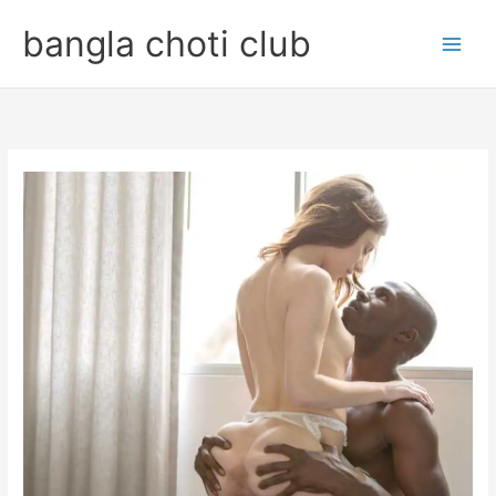
Skip
bangla choti club
to
content