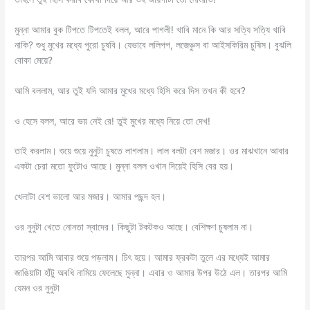
মুন্না আমার বুক টিপতে টিপতেই বলল, আরে পাগলী! খাবি মানে কি আর সত্যি সত্যি খাবি
নাকি? শুধু মুখের মধ্যে পুরো চুষবি। যেভাবে ললিপপ, লজেঞ্চুস বা আইসকিরিম চুষিস। বুঝলি
বোকা মেয়ে?
আমি বললাম, আর তুই যদি আমার মুখের মধ্যে হিসি করে দিস তখন কী হবে?
ও হেসে বলল, আরে ভয় নেই রে! তুই মুখের মধ্যে নিয়ে তো দেখ!
তাই করলাম। শুয়ে শুয়ে নুনুটা চুষতে লাগলাম। লাল বলটা বেশ মজার। ওর মাঝখানে আবার
একটা চেরা মতো ফুটোও আছে। মুন্না বলল ওখান দিয়েই হিসি বের হয়।
খেলাটা বেশ ভালো আর মজার। আমার পছন্দ হল।
ওর নুনুটা খেতে নোনতা স্বাদের। কিছুটা টকটকও আছে। বেশিক্ষণ চুষলাম না।
তারপর আমি আবার শুয়ে পড়লাম। চিৎ হয়ে। আমার ফ্রকটা তুলে এর মধ্যেই আমার
জাঙিয়াটা হাঁটু অবধি নামিয়ে ফেলেছে মুন্না। এবার ও আমার উপর উঠে এল। তারপর আমি
যেমন ওর নুনুটা