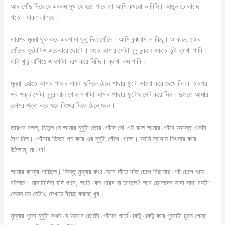
আর পোঁদু দিয়ে যে এরকম সুখ যে হতে পারে তা আমি কখনো ভাবিনি। আঙুল ঢোকাচ্ছে
গর্তে। দারুণ লাগছে।
তারপর মুন্না থুক করে একগাদা থুতু দিল পোঁদে। আমি বুঝলাম না কিছু। ও বলল, তোর
পোঁদের ফুটোটাও একেবারে ছোটো। ওতে আমার মোটা নুনু ঢুকলে শুরুতে তুই ব্যাথা পাবি।
তাই থুতু লাগিয়ে জায়গাটা নরম করে নিচ্ছি। ব্যাথা কম পাবি।
মুন্না দুহাতে আমার পাছার দাবনা দুদিকে টেনে পাছার ফুটো ভালো করে দেখে নিল। তারপর
ওর শক্ত মোটা নুনুর লাল গোল মাথাটা আমার পাছার ফুটোয় সেট করে নিল। দুহাতে আমার
কোমর শক্ত করে ধরে নিজের দিকে টেনে ধরল।
তারপর বলল, মিতুল নে আমার নুনুটা তোর পোঁদে নে! এই বলে আমার পোঁদে আস্তে একটা
ঠাপ দিল। পোঁদের ভিতর পচ করে ওর নুনুটা গেঁথে গেলো। আমি ব্যাথায় চিৎকার করে
উঠলাম, মা গো!
আমার কান্না পাচ্ছিল। কিন্তু মুন্নার কথা ভেবে দাঁতে দাঁত চেপে বিছানায় পেট চেপে শুয়ে
রইলাম। মানাদিদিরা যদি পারে, আমি কেন পারব না তাহলে? আর ছেলেদের সাদা সাদা রসটা
কেমন হয় সেটাও দেখতে ইচ্ছে করছে খুব।
মুন্নার পুরো নুনুটা কখন যে আমার ছোটো পোঁদের গর্তে একটু একটু করে পুরোটা ঢুকে গেছে