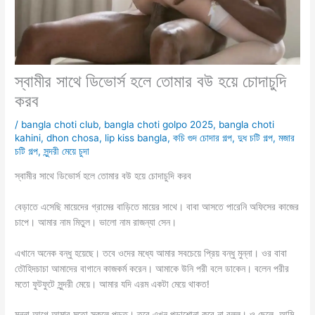
স্বামীর সাথে ডিভোর্স হলে তোমার বউ হয়ে চোদাচুদি
করব
/
bangla choti club
,
bangla choti golpo 2025
,
bangla choti
kahini
,
dhon chosa
,
lip kiss bangla
,
কচি গুদ চোদার গল্প
,
দুধ চটি গল্প
,
মজার
চটি গল্প
,
সুন্দরী মেয়ে চুদা
স্বামীর সাথে ডিভোর্স হলে তোমার বউ হয়ে চোদাচুদি করব
বেড়াতে এসেছি মায়েদের গ্রামের বাড়িতে মায়ের সাথে। বাবা আসতে পারেনি অফিসের কাজের
চাপে। আমার নাম মিতুল। ভালো নাম রাজন্যা সেন।
এখানে অনেক বন্ধু হয়েছে। তবে ওদের মধ্যে আমার সবচেয়ে প্রিয় বন্ধু মুন্না। ওর বাবা
তৌহিদচাচা আমাদের বাগানে কাজকর্ম করেন। আমাকে উনি পরী বলে ডাকেন। বলেন পরীর
মতো ফুটফুটে সুন্দরী মেয়ে। আমার যদি এরম একটা মেয়ে থাকত!
মুন্না আগে আমার মতো স্কুলে পড়ত। তবে এখন পড়াশোনা করে না বলল। ও ছেলে, আমি