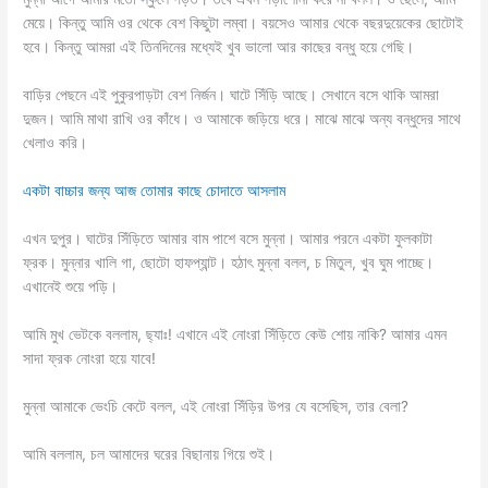
মেয়ে। কিন্তু আমি ওর থেকে বেশ কিছুটা লম্বা। বয়সেও আমার থেকে বছরদুয়েকের ছোটোই
হবে। কিন্তু আমরা এই তিনদিনের মধ্যেই খুব ভালো আর কাছের বন্ধু হয়ে গেছি।
বাড়ির পেছনে এই পুকুরপাড়টা বেশ নির্জন। ঘাটে সিঁড়ি আছে। সেখানে বসে থাকি আমরা
দুজন। আমি মাথা রাখি ওর কাঁধে। ও আমাকে জড়িয়ে ধরে। মাঝে মাঝে অন্য বন্ধুদের সাথে
খেলাও করি।
একটা বাচ্চার জন্য আজ তোমার কাছে চোদাতে আসলাম
এখন দুপুর। ঘাটের সিঁড়িতে আমার বাম পাশে বসে মুন্না। আমার পরনে একটা ফুলকাটা
ফ্রক। মুন্নার খালি গা, ছোটো হাফপ্যান্ট। হঠাৎ মুন্না বলল, চ মিতুল, খুব ঘুম পাচ্ছে।
এখানেই শুয়ে পড়ি।
আমি মুখ ভেটকে বললাম, ছ্যাঃ! এখানে এই নোংরা সিঁড়িতে কেউ শোয় নাকি? আমার এমন
সাদা ফ্রক নোংরা হয়ে যাবে!
মুন্না আমাকে ভেংচি কেটে বলল, এই নোংরা সিঁড়ির উপর যে বসেছিস, তার বেলা?
আমি বললাম, চল আমাদের ঘরের বিছানায় গিয়ে শুই।