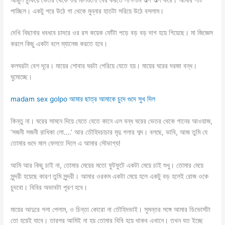
পাচ্ছিল। একটু পরে উঠে গা থেকে মুন্নার হাতটা সরিয়ে উঠে বসলাম।
দেখি বিছানার ধবধবে চাদরে ওর রস কয়েক ফোঁটা পড়ে বড় বড় দাগ হয়ে গিয়েছে। মা জিজ্ঞেস
করলে কিছু একটা বলে ম্যানেজ করতে হবে।
কলঘরটা বেশ দূরে। মায়ের শোবার ঘরটা পেরিয়ে যেতে হয়। মায়ের ঘরের দরজা বন্ধ।
ঘুমোচ্ছে।
madam sex golpo আমার ছাত্র আমাকে চুদে গুদে সুখ দিল
কিন্তু না। ঘরের সামনে দিয়ে যেতে যেতে কানে এল বন্ধ ঘরের ভেতর থেকে গানের আওয়াজ,
‘সজনী সজনী রাধিকা লো….’ আর তৌহিদচাচার মৃদু গলার শব্দ। বলছে, ভাবি, আজ তুমি যে
তোমার গুদে মাল ফেলতে দিলে এ আমার সৌভাগ্য!
আমি আর কিছু চাই না, তোমার মেয়ের মতো ফুটফুটে একটা মেয়ে চাই শুধু। তোমার মেয়ে
সুন্দরী হয়েছে কারণ তুমি সুন্দরী। আমার ওরকম একটা মেয়ে হলে একটু বড় হলেই রোজ ওকে
চুদবো। বিবির অভাবটা পূরণ হবে।
মায়ের আদুরে গলা পেলাম, ও চিন্তা কোরো না তৌহিদভাই। সুমন্তর সঙ্গে আমার ডিভোর্সটা
তো হয়েই যাবে। তারপর আমিই না হয় তোমার বিবি হয়ে থাকব এখানে। তখন যত ইচ্ছে