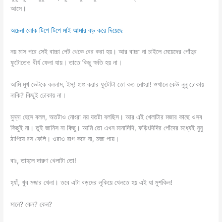
আসে।
অচেনা লোক টিপে টিপে মাই আমার বড় করে দিয়েছে
নয় মাস পরে সেই বাচ্চা পেট থেকে বের করা হয়। আর বাচ্চা না চাইলে মেয়েদের পোঁদুর
ফুটোতেও বীর্য ফেলা যায়। তাতে কিছু ক্ষতি হয় না।
আমি মুখ ভেটকে বললাম, ইস্! হাগু করার ফুটোটা তো কত নোংরা! ওখানে কেউ নুনু ঢোকায়
নাকি? কিছুই ঢোকায় না।
মুন্না হেসে বলল, অতটাও নোংরা নয় যতটা বলছিস। আর এই খেলাটার মজার কাছে ওসব
কিছুই না। তুই জানিস না কিছু। আমি তো এখন মানাদিদি, ফড়িংদিদির পোঁদের মধ্যেই নুনু
ঠাপিয়ে রস ফেলি। ওরাও রাগ করে না, মজা পায়।
বাঃ, তাহলে দারুণ খেলাটা তো!
হ্যাঁ, খুব মজার খেলা। তবে এটা বড়দের লুকিয়ে খেলতে হয় এই যা মুশকিল!
মানে? কেন? কেন?