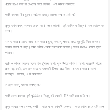
খয়েরি রঙের কলা বা বেগুনের মতো জিনিস। ওটা আবার লাফাচ্ছে।
আমি বললাম, ছিঃ মুন্না। কাউকে অসভ্য জায়গা দেখাতে নেই না?
মুন্না তখন বলল, অসভ্য জায়গা নয়। মজার জায়গা। তুই জানিস না মিতুল। আজ তোকে সব
বলব।
বলে ও আমার আরও কাছে এসে আমার মুখে, কপালে, গলায়, ঘাড়ে সুড়সুড়ি দিতে লাগল।
আমার ভালো লাগছিল। সারা শরীরে একটা শিরশিরানি হচ্ছিল। আগে কখনও এমনটা হয়নি
আমার।
হঠাৎ ও আমার ফ্রকের মধ্যে হাত ঢুকিয়ে আমার বুক টিপতে লাগল। আমার দুদুদুটো মায়ের
মতো বড় হয়নি, তবে মনে হচ্ছে ও ওগুলোই টিপছে হাত দিয়ে। ডলছে। আমার দারুণ
লাগছিল। বললাম, এ কী করছিস?
ও হেসে বলল, আরাম লাগছে না?
আমি হেসে বললাম, হ্যাঁ খুউউউব। কিন্তু এই খেলাটা কী? আমি তো জানি না।
মুন্না আদুরে গলায় বলল, বলছি। আজ আমরা খেলাটা খেলবও। দরজা খোলা রেখে এটা খেলা