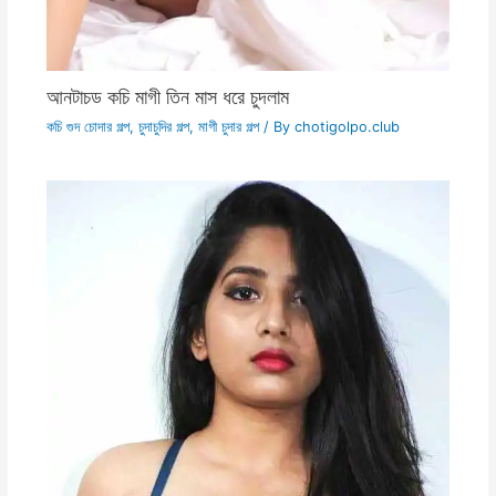
আনটাচড কচি মাগী তিন মাস ধরে চুদলাম
কচি গুদ চোদার গল্প
,
চুদাচুদির গল্প
,
মাগী চুদার গল্প
/ By
chotigolpo.club