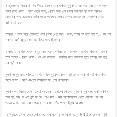
উত্তেজনায় আমার গা শিরশিরিয়ে উঠল। আর তখনই পুপু দিয়ে ফচ করে বেরিয়ে এল জলে
মতো কিছু একটা। মুন্না হেসে বলল, খেলার সময় ওই রসটা মানাদিদি বা ফড়িংদিদিরও
বেরোয়। তবে ছেলেদের রসটা যেমন মেয়েদের পেটের ভেতর ফেলতে হয়, মেয়েদের রসটা
বাইরে নষ্ট হয়।
তারপর ও জিভ দিয়ে চেটেপুটে সেই রসটা খেয়ে নিল। বলল, আমি নষ্ট হতে দিই না, খেয়ে নিই
সবটা। আমি মুগ্ধ ভাবে ওর দিকে চেয়ে ছিলাম।
তারপর ও আমাকে বলল, উপুড় হয়ে শুতে। আমিও তাই করলাম। জাঙিয়া নামানোই ছিল।
তাই আমার পোঁদের গর্তটা এখন ওর সামনেই। স্বামীর সাথে ডিভোর্স হলে তোমার বউ হয়ে
চোদাচুদি করব
মুন্না হুড়মুড় করে ঝাঁপিয়ে আমার পোঁদে মুখ দিয়ে দিল। চাটতে লাগল। নাক ঠেকিয়ে গন্ধ
নিতে লাগল। আমি দেখতে পাচ্ছিলাম না, টের পাচ্ছিলাম।
মুন্না বলল, মিতুল সোনা, তোরা বড়লোক। তোদের পোঁদেও সুগন্ধ। খুব করে সাবান লাগাস
মনে হয়, তারপর ওই সেন্ট না কি ওটাও দিস। আর মানাদিদিদের পোঁদে বোঁটকা গন্ধ হয়,
গুদেও একটা বোদা বোদা গন্ধ। তোর গুদ পোঁদ খেয়ে সত্যিই আরাম!
আমি হেসে কোমর পেছন তোলা করে ওর মুখে আরও বেশি করে পোঁদটা ঠেসে ধরলাম। পুপু