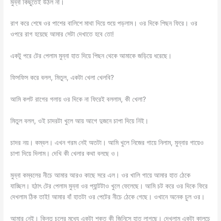
মুন্না কিছুতেই উঠল না।
রাগ করে শেষে ওর পাশের বালিশে মাথা দিয়ে শুয়ে পড়লাম। ওর দিকে পিছন ফিরে। ওর
ওপরে রাগ হয়েছে আমার সেটা দেখাতে হবে তো!
একটু পরে টের পেলাম মুন্না হাত দিয়ে পিছন থেকে আমাকে জড়িয়ে ধরেছে।
ফিসফিস করে বলল, মিতুল, একটা খেলা খেলবি?
আমি কপট রাগের গলায় ওর দিকে না ফিরেই বললাম, কী খেলা?
মিতুল বলল, ওই চাদরটা খুলে আয় আগে দুজনে চাপা দিয়ে নিই।
চাদর নয়। কম্বল। এখন গরম নেই অতটা। আমি খুলে নিজের গায়ে নিলাম, মুন্নার গায়েও
চাপা দিয়ে দিলাম। দেখি কী খেলার কথা বলছে ও।
মুন্না কম্বলের নীচে আমার আরও কাছে সরে এল। ওর খালি গায়ে আমার হাত ঠেকে
যাচ্ছিল। হঠাৎ টের পেলাম মুন্না ওর প্যান্টটাও খুলে ফেলেছে। আমি চট করে ওর দিকে ফিরে
দেখলাম ঠিক তাই! আমার বাঁ হাতটা ওর পেটের নীচে ঠেকে গেছে। ওখানে অনেক চুল ওর।
আমার নেই। কিন্তু চুলের মধ্যে একটা শক্ত কী জিনিসে হাত লাগছে। দেখলাম একটা কালচে