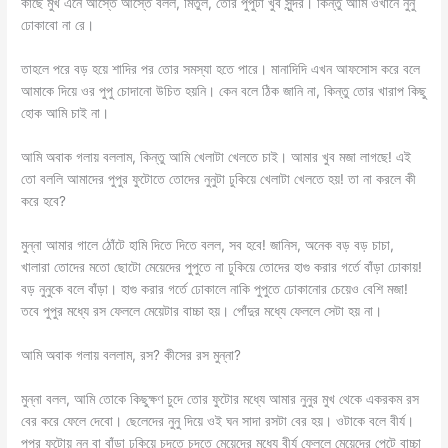
কাছে মুখ এনে আস্তে আস্তে বলল, মিতুল, তোর পুপুটা খুব সুন্দর। কিন্তু আমি ওখানে নুনু
ঢোকাবো না রে।
তাহলে পরে বড় হয়ে শাদির পর তোর সমস্যা হতে পারে। মানাদিদি এখন আফসোস করে বলে
আমাকে দিয়ে ওর পুপু চোদানো উচিত হয়নি। কেন বলে ঠিক জানি না, কিন্তু তোর খারাপ কিছু
হোক আমি চাই না।
আমি অবাক গলায় বললাম, কিন্তু আমি খেলাটা খেলতে চাই। আমার খুব মজা লাগছে! এই
তো বললি আমাদের পুপুর ফুটোতে তোদের নুনুটা ঢুকিয়ে খেলাটা খেলতে হয়! তা না করলে কী
করে হবে?
মুন্না আমার গালে ঠোঁটে হামি দিতে দিতে বলল, সব হবে! জানিস, অনেক বড় বড় চাচা,
খালারা তোদের মতো ছোটো মেয়েদের পুপুতে না ঢুকিয়ে তোদের হাগু করার গর্তে বাঁড়া ঢোকায়!
বড় নুনুকে বলে বাঁড়া। হাগু করার গর্তে ঢোকালে নাকি পুপুতে ঢোকানোর চেয়েও বেশি মজা!
তবে পুপুর মধ্যে রস ফেললে মেয়েটার বাচ্চা হয়। পোঁদুর মধ্যে ফেললে সেটা হয় না।
আমি অবাক গলায় বললাম, রস? কীসের রস মুন্না?
মুন্না বলল, আমি তোকে কিছুক্ষণ চুদে তোর ফুটোর মধ্যে আমার নুনুর মুখ থেকে একরকম রস
বের করে ফেলে দেবো। ছেলেদের নুনু দিয়ে ওই ঘন সাদা রসটা বের হয়। ওটাকে বলে বীর্য।
পুপুর ফুটোয় নুনু বা বাঁড়া ঢুকিয়ে চুদতে চুদতে মেয়েদের মধ্যে বীর্য ফেললে মেয়েদের পেটে বাচ্চা