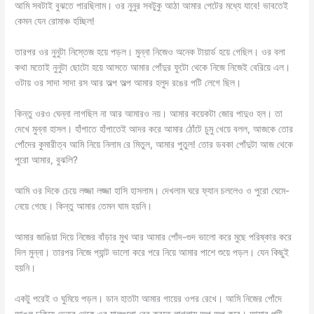
আমি সবটাই বুঝতে পারছিলাম। ওর নুনুর সবটুকু আঠা আমার পেটের মধ্যে যাবে! ভাবতেই
কেমন যেন রোমাঞ্চ হচ্ছিল!
তারপর ওর নুনুটা নিস্তেজ হয়ে পড়ল। মুন্না নিজেও অনেক টায়ার্ড হয়ে গেছিল। ওর বলা
কথা মতোই নুনুটা ছোটো হয়ে আসতে আমার পোঁদুর ফুটো থেকে নিজে নিজেই বেরিয়ে এল।
ওটায় ওর সাদা সাদা রস আর অল্প অল্প আমার হলুদ রঙের পটি লেগে ছিল।
কিন্তু ওরও ঘেন্না লাগছিল না আর আমারও নয়। আমার কয়েকটা জোর পাদুও হল। তা
দেখে মুন্না হাসল। হাঁপাতে হাঁপাতেই আদর করে আমার ঠোঁটে চুমু খেয়ে বলল, আজকে তোর
পোঁদের কুমারীত্ব আমি নিয়ে নিলাম রে মিতুল, আমার পুতুল! তোর ডবকা পোঁদুটা আজ থেকে
পুরো আমার, বুঝলি?
আমি ওর দিকে চেয়ে লজ্জা লজ্জা হাসি হাসলাম। দেখলাম ঘরে ফ্যান চললেও ও পুরো ঘেমে-
নেয়ে গেছে। কিন্তু আমার তেমন ঘাম হয়নি।
আমার জাঙিয়া দিয়ে নিজের বাঁড়ার মুখ আর আমার পোঁদ-গুদ ভালো করে মুছে পরিষ্কার করে
দিল মুন্না। তারপর নিজে প্যান্ট ভালো করে পরে নিয়ে আমার পাশে শুয়ে পড়ল। যেন কিছুই
হয়নি।
একটু পরেই ও ঘুমিয়ে পড়ল। ডান হাতটা আমার গায়ের ওপর রেখে। আমি নিজের পোঁদে
আঙুল ঢুকিয়ে ভেতর থেকে ওর মালগুলো বের করতে লাগলাম অল্প অল্প করে। আমার পটি