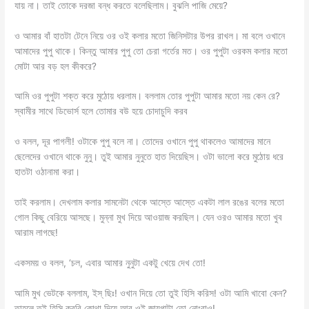
যায় না। তাই তোকে দরজা বন্ধ করতে বলেছিলাম। বুঝলি পাজি মেয়ে?
ও আমার বাঁ হাতটা টেনে নিয়ে ওর ওই কলার মতো জিনিসটার উপর রাখল। মা বলে ওখানে
আমাদের পুপু থাকে। কিন্তু আমার পুপু তো চেরা গর্তের মত। ওর পুপুটা ওরকম কলার মতো
মোটা আর বড় হল কীকরে?
আমি ওর পুপুটা শক্ত করে মুঠোয় ধরলাম। বললাম তোর পুপুটা আমার মতো নয় কেন রে?
স্বামীর সাথে ডিভোর্স হলে তোমার বউ হয়ে চোদাচুদি করব
ও বলল, দূর পাগলী! ওটাকে পুপু বলে না। তোদের ওখানে পুপু থাকলেও আমাদের মানে
ছেলেদের ওখানে থাকে নুনু। তুই আমার নুনুতে হাত দিয়েছিস। ওটা ভালো করে মুঠোয় ধরে
হাতটা ওঠানামা করা।
তাই করলাম। দেখলাম কলার সামনেটা থেকে আস্তে আস্তে একটা লাল রঙের বলের মতো
গোল কিছু বেরিয়ে আসছে। মুন্না মুখ দিয়ে আওয়াজ করছিল। যেন ওরও আমার মতো খুব
আরাম লাগছে!
একসময় ও বলল, ‘চল, এবার আমার নুনুটা একটু খেয়ে দেখ তো!
আমি মুখ ভেটকে বললাম, ইস্ ছিঃ! ওখান দিয়ে তো তুই হিসি করিস! ওটা আমি খাবো কেন?
তাহলে তুই হিসি করবি কোথা দিয়ে আর ওই জায়গাটা তো নোংরাও!