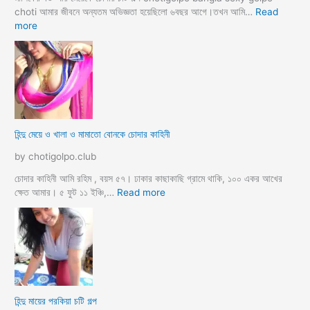
গ
choti আমার জীবনে অন্যতম অভিজ্ঞতা হয়েছিলো ৬বছর আগে।তখন আমি…
Read
ল্প
:
more
হি
ন্দু
ম্যা
নে
জা
র
মা
হিন্দু মেয়ে ও খালা ও মামাতো বোনকে চোদার কাহিনী
লি
কে
by chotigolpo.club
র
ধা
চোদার কাহিনী আমি রহিম , বয়স ৫৭। ঢাকার কাছাকাছি গ্রামে থাকি, ১০০ একর আখের
র্মি
:
ক্ষেত আমার। ৫ ফুট ১১ ইঞ্চি,…
Read more
ক
হি
ব
ন্দু
উ
মে
ও
য়ে
মে
ও
য়ে
খা
কে
লা
হিন্দু মায়ের পরকিয়া চটি গল্প
চু
ও