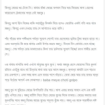
কিন্তু মেয়ের ঘর টেকে নি। মাথায় বাঁজা মেয়ের অপবাদ নিয়ে ঘরে ফিরেছে মালা।ছেলের
কারাভোগ ঠেকানোর সাধ্য নেই মজনুর।
কিন্তু আশা ছিল নিজের বাকি সহায়টুকু বিসর্জন দিয়ে হলেও মেয়েটার একটা গতি করে যাবে
মজনু। কিন্তু এখন দেখছে তার সে আশাতেও গুড়ে বালি।
পাঁচ গাঁয়ের কাক পক্ষীগুলো পর্যন্ত সুযোগ পেলেই তার ছেলেমেয়ে দুটোর নিন্দা করতে ছাড়ে না।
এমন অবস্থায় কি করে মালার একটা উপায় করবে মজনু। দিনকে দিন কোথায় নেমে যাচ্ছে
মজনু। শেষ পর্যন্ত চোর ডাকাতেরাও কিনা তার দুর্বলতার সুযোগ নিচ্ছে! রতন গাজীর ছেলে
সে।
ওর বাবার দাপটের কথা এখনো মানুষের মুখে মুখে। অথচ মজনুর ছেলে মেয়েদের নিয়ে কুৎসা
রটাতে এতটুকু বাধে না! চিন্তায় মাথা ভার হয়ে আসে মজনুর। ক্লান্ত মাথাটা ঢলে পড়তে
চায় একপাশে। এমন সময় মালা এসে বাবার পাশে দাঁড়ায়। বোবা মেয়ে আর তার বাবার মধ্যে
গড়ে উঠেছে আশ্চর্য এক বোঝাপড়া। baba meye choti golpo
মজনু মুখ না ঘুরিয়েও মেয়ের উপস্থিতি টের পায়। মালা এবার বাবার সামনে এসে এক বাটি
মুড়ি এগিয়ে দেয়। মজনু বাটিটা নিতে নিতে মেয়ের মুখের দিকে তাকায়। মেয়ের মমতায় ভরা
মুখখানির সাথে মজনু নিজের মায়ের মুখের সাদৃশ্য খুঁজে পায়। মজনু ওর মাকে সারাজীবন কষ্ট