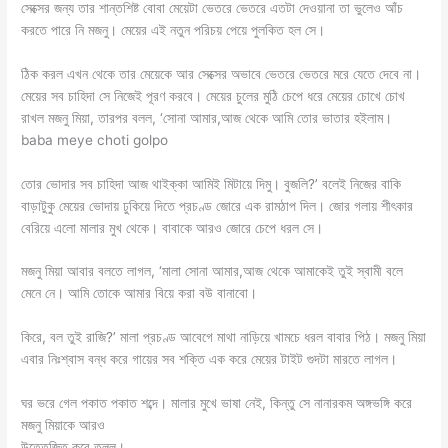
সেক্সের জন্য তার শান্তশিষ্ট বোবা মেয়েটা ভেতরে ভেতরে এতটা দেওয়ানা তা ভুলেও আঁচ
করতে পারে নি মজনু। মেয়ের এই নতুন পরিচয় পেয়ে পুলকিত হল সে।
ঠিক করল এখন থেকে তার মেয়েকে আর সেক্সের অভাবে ভেতরে ভেতরে মরে যেতে দেবে না।
মেয়ের সব চাহিদা সে নিজেই পূরণ করবে। মেয়ের চুলের মুঠি চেপে ধরে মেয়ের চোখে চোখ
রাখল মজনু মিয়া, তারপর বলল, ‘সোনা আমার,আজ থেকে আমি তোর ভাতার হইলাম।
baba meye choti golpo
তোর ভোদার সব চাহিদা আজ থাইক্কা আমিই মিটায়ে দিমু। বুজলি?’ বলেই নিজের বাকি
বাড়াটুকু মেয়ের ভোদায় ঢুকিয়ে দিতে প্রচণ্ড জোরে এক রামঠাপ দিল। জোর গলায় শীৎকার
বেরিয়ে এলো মালার মুখ থেকে। বাবাকে আরও জোরে চেপে ধরল সে।
মজনু মিয়া আবার বলতে লাগল, ‘মালা সোনা আমার,আজ থেকে আমাকেই তুই স্বামী বলে
মেনে নে। আমি তোকে আমার বিয়ে করা বউ বানাবো।
কিরে, বল তুই রাজি?’ মালা প্রচণ্ড আবেগে মাথা নাড়িয়ে খামচে ধরল বাবার পিঠ। মজনু মিয়া
এবার নিঃশ্বাস বন্ধ করে গায়ের সব শক্তি এক করে মেয়ের টাইট গুদটা মারতে লাগল।
ঘর ভরে গেল পকাত পকাত শব্দে। মালার মুখে ভাষা নেই, কিন্তু সে নানারকম অঙ্গভঙ্গি করে
মজনু মিয়াকে আরও
উত্তেজিত করে তুলল।