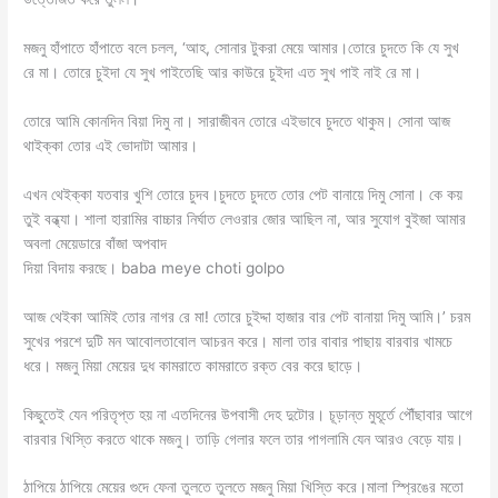
মজনু হাঁপাতে হাঁপাতে বলে চলল, ‘আহ, সোনার টুকরা মেয়ে আমার।তোরে চুদতে কি যে সুখ
রে মা। তোরে চুইদা যে সুখ পাইতেছি আর কাউরে চুইদা এত সুখ পাই নাই রে মা।
তোরে আমি কোনদিন বিয়া দিমু না। সারাজীবন তোরে এইভাবে চুদতে থাকুম। সোনা আজ
থাইক্কা তোর এই ভোদাটা আমার।
এখন থেইক্কা যতবার খুশি তোরে চুদব।চুদতে চুদতে তোর পেট বানায়ে দিমু সোনা। কে কয়
তুই বন্ধ্যা। শালা হারামির বাচ্চার নির্ঘাত লেওরার জোর আছিল না, আর সুযোগ বুইজা আমার
অবলা মেয়েডারে বাঁজা অপবাদ
দিয়া বিদায় করছে। baba meye choti golpo
আজ থেইকা আমিই তোর নাগর রে মা! তোরে চুইদ্দা হাজার বার পেট বানায়া দিমু আমি।’ চরম
সুখের পরশে দুটি মন আবোলতাবোল আচরন করে। মালা তার বাবার পাছায় বারবার খামচে
ধরে। মজনু মিয়া মেয়ের দুধ কামরাতে কামরাতে রক্ত বের করে ছাড়ে।
কিছুতেই যেন পরিতৃপ্ত হয় না এতদিনের উপবাসী দেহ দুটোর। চূড়ান্ত মুহূর্তে পৌঁছাবার আগে
বারবার খিস্তি করতে থাকে মজনু। তাড়ি গেলার ফলে তার পাগলামি যেন আরও বেড়ে যায়।
ঠাপিয়ে ঠাপিয়ে মেয়ের গুদে ফেনা তুলতে তুলতে মজনু মিয়া খিস্তি করে।মালা স্প্রিঙের মতো