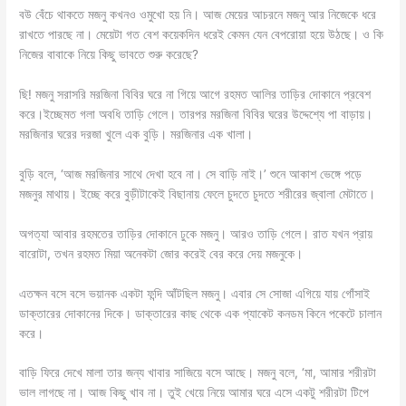
বউ বেঁচে থাকতে মজনু কখনও ওমুখো হয় নি। আজ মেয়ের আচরনে মজনু আর নিজেকে ধরে
রাখতে পারছে না। মেয়েটা গত বেশ কয়েকদিন ধরেই কেমন যেন বেপরোয়া হয়ে উঠছে। ও কি
নিজের বাবাকে নিয়ে কিছু ভাবতে শুরু করেছে?
ছি! মজনু সরাসরি মরজিনা বিবির ঘরে না গিয়ে আগে রহমত আলির তাড়ির দোকানে প্রবেশ
করে।ইচ্ছেমত গলা অবধি তাড়ি গেলে। তারপর মরজিনা বিবির ঘরের উদ্দেশ্যে পা বাড়ায়।
মরজিনার ঘরের দরজা খুলে এক বুড়ি। মরজিনার এক খালা।
বুড়ি বলে, ‘আজ মরজিনার সাথে দেখা হবে না। সে বাড়ি নাই।’ শুনে আকাশ ভেঙ্গে পড়ে
মজনুর মাথায়। ইচ্ছে করে বুড়ীটাকেই বিছানায় ফেলে চুদতে চুদতে শরীরের জ্বালা মেটাতে।
অগত্যা আবার রহমতের তাড়ির দোকানে ঢুকে মজনু। আরও তাড়ি গেলে। রাত যখন প্রায়
বারোটা, তখন রহমত মিয়া অনেকটা জোর করেই বের করে দেয় মজনুকে।
এতক্ষন বসে বসে ভয়ানক একটা ফন্দি আঁটছিল মজনু। এবার সে সোজা এগিয়ে যায় গোঁসাই
ডাক্তারের দোকানের দিকে। ডাক্তারের কাছ থেকে এক প্যাকেট কনডম কিনে পকেটে চালান
করে।
বাড়ি ফিরে দেখে মালা তার জন্য খাবার সাজিয়ে বসে আছে। মজনু বলে, ‘মা, আমার শরীরটা
ভাল লাগছে না। আজ কিছু খাব না। তুই খেয়ে নিয়ে আমার ঘরে এসে একটু শরীরটা টিপে