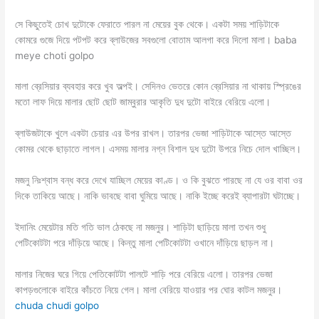
সে কিছুতেই চোখ দুটোকে ফেরাতে পারল না মেয়ের বুক থেকে। একটা সময় শাড়িটাকে
কোমরে গুজে দিয়ে পটপট করে ব্লাউজের সবগুলো বোতাম আলগা করে দিলো মালা। baba
meye choti golpo
মালা ব্রেসিয়ার ব্যবহার করে খুব অল্পই। সেদিনও ভেতরে কোন ব্রেসিয়ার না থাকায় স্প্রিঙের
মতো লাফ দিয়ে মালার ছোট ছোট জাম্বুরার আকৃতি দুধ দুটো বাইরে বেরিয়ে এলো।
ব্লাউজটাকে খুলে একটা চেয়ার এর উপর রাখল। তারপর ভেজা শাড়িটাকে আস্তে আস্তে
কোমর থেকে ছাড়াতে লাগল। এসময় মালার নগ্ন বিশাল দুধ দুটো উপরে নিচে দোল খাচ্ছিল।
মজনু নিঃশ্বাস বন্ধ করে দেখে যাচ্ছিল মেয়ের কাণ্ড। ও কি বুঝতে পারছে না যে ওর বাবা ওর
দিকে তাকিয়ে আছে। নাকি ভাবছে বাবা ঘুমিয়ে আছে। নাকি ইচ্ছে করেই ব্যাপারটা ঘটাচ্ছে।
ইদানিং মেয়েটার মতি গতি ভাল ঠেকছে না মজনুর। শাড়িটা ছাড়িয়ে মালা তখন শুধু
পেটিকোটটা পরে দাঁড়িয়ে আছে। কিন্তু মালা পেটিকোটটা ওখানে দাঁড়িয়ে ছাড়ল না।
মালার নিজের ঘরে গিয়ে পেতিকোটটা পালটে শাড়ি পরে বেরিয়ে এলো। তারপর ভেজা
কাপড়গুলোকে বাইরে কাঁচতে নিয়ে গেল। মালা বেরিয়ে যাওয়ার পর ঘোর কাটল মজনুর।
chuda chudi golpo