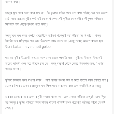
অনেক কথা।
মজনুর মুখে আর কোন কথা সরে না। কি বুঝাতে চাইল মেয়ে বসে বসে সেটাই যেন বের করতে
চেষ্টা করে।মেয়ের দৃষ্টির অর্থ যাই হোক না কেন সেই দৃষ্টিতে যে একটা রমণীসুলভ অভিমান
মিশ্রিত ছিল সেটুকু বুঝতে পারে মজনু।
মজনু মনে মনে ভাবে এভাবে মেয়েটাকে সরাসরি প্রশ্নটা করা উচিত হয় নি তার। কিন্তু
ইদানিং তার মস্তিষ্ক যেন আর ঠিকমতো কাজ করছে না।একটু পরেই আকাশ কালো হয়ে
উঠে। baba meye choti golpo
শুরু হয় বৃষ্টি। উঠোনটা তখনো লেপে শেষ করতে পারেনি মালা। বৃষ্টিতে ভিজতে ভিজতেই
হাতের কাজটা শেষ করে উঠতে চায় সে। মজনু বারান্দা থেকে মেয়ের উদ্দেশ্যে বলে, ‘ এবার
ক্ষান্ত দে মা।
বৃষ্টিতে ভিজলে জ্বর বাধায়া বসবি।’ মালা বাবার কথায় কান না দিয়ে হাতের কাজ চালিয়ে যায়।
চোখের ইশারায় একবার মজনুকে ঘরে গিয়ে শুয়ে থাকতেও বলে তবে তখনি উঠে না মজনু।
একবার মেয়েকে আর একবার বৃষ্টি দেখতে থাকে সে। তবে মেয়ের শরীরের মধ্যেই চোখ স্থির
হয় মজনুর। বৃষ্টির পানিতে ভিজে মালার পাতলা শাড়িটা তখন পুরোপুরি শরীরের সাথে লেপটে
গেছে।