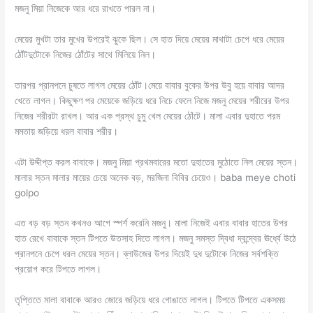
মজনু মিয়া নিজেকে আর ধরে রাখতে পারল না।
মেয়ের মুখটা তার মুখের উপরেই ঝুকে ছিল। সে হাত দিয়ে মেয়ের মাথাটা চেপে ধরে মেয়ের
ঠোঁটদুটোকে নিজের ঠোঁটের সাথে মিলিয়ে নিল।
তারপর প্রানপনে চুষতে লাগল মেয়ের ঠোঁট।মেয়ে বাবার বুকের উপর উবু হয়ে বাবার আদর
খেতে লাগল। কিছুক্ষণ পর মেয়েকে জড়িয়ে ধরে নিচে ফেলে নিজে মজনু মেয়ের শরীরের উপর
নিজের শরীরটা রাখল। আর এক প্রস্থ চুমু খেল মেয়ের ঠোঁটে। মালা এবার দুহাতে পরম
মমতায় জড়িয়ে ধরল বাবার শরীর।
এটা উদ্দীপ্ত করল বাবাকে। মজনু মিয়া প্রথমবারের মতো দুহাতের মুঠোতে নিল মেয়ের স্তন।
মালার স্তন মালার মায়ের চেয়ে অনেক বড়, মরজিনা বিবির চেয়েও। baba meye choti
golpo
এত বড় বড় স্তন কখনও আগে স্পর্শ করেনি মজনু। মালা নিজেই এবার বাবার হাতের উপর
হাত রেখে বাবাকে স্তন টিপতে উতসাহ দিতে লাগল। মজনু সমস্ত দ্বিধা দ্বন্দ্বের ঊর্ধ্বে উঠে
প্রানপনে চেপে ধরল মেয়ের স্তন। ব্লাউজের উপর দিয়েই দুধ দুটোকে নিজের সর্বশক্তি
প্রয়োগ করে টিপতে লাগল।
তৃপ্তিতে মালা বাবাকে আরও জোরে জড়িয়ে ধরে গোঙাতে লাগল। টিপতে টিপতে একসময়