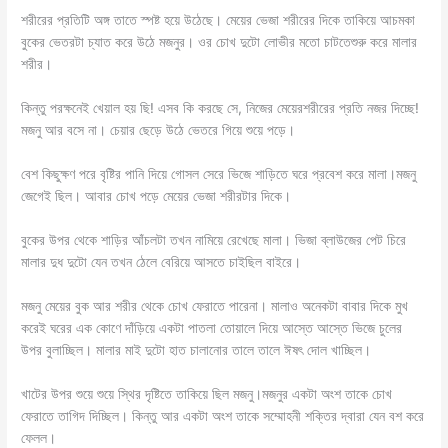
শরীরের প্রতিটি অঙ্গ তাতে স্পষ্ট হয়ে উঠেছে। মেয়ের ভেজা শরীরের দিকে তাকিয়ে আচমকা
বুকের ভেতরটা চ্যাত করে উঠে মজনুর। ওর চোখ দুটো লোভীর মতো চাটতেশুরু করে মালার
শরীর।
কিন্তু পরক্ষনেই খেয়াল হয় ছি! এসব কি করছে সে, নিজের মেয়েরশরীরের প্রতি নজর দিচ্ছে!
মজনু আর বসে না। চেয়ার ছেড়ে উঠে ভেতরে গিয়ে শুয়ে পড়ে।
বেশ কিছুক্ষণ পরে বৃষ্টির পানি দিয়ে গোসল সেরে ভিজে শাড়িতে ঘরে প্রবেশ করে মালা।মজনু
জেগেই ছিল। আবার চোখ পড়ে মেয়ের ভেজা শরীরটার দিকে।
বুকের উপর থেকে শাড়ির আঁচলটা তখন নামিয়ে রেখেছে মালা। ভিজা ব্লাউজের পেট চিরে
মালার দুধ দুটো যেন তখন ঠেলে বেরিয়ে আসতে চাইছিল বাইরে।
মজনু মেয়ের বুক আর শরীর থেকে চোখ ফেরাতে পারেনা। মালাও অনেকটা বাবার দিকে মুখ
করেই ঘরের এক কোণে দাঁড়িয়ে একটা পাতলা তোয়ালে দিয়ে আস্তে আস্তে ভিজে চুলের
উপর বুলাচ্ছিল। মালার মাই দুটো হাত চালানোর তালে তালে ঈষৎ দোল খাচ্ছিল।
খাটের উপর শুয়ে শুয়ে স্থির দৃষ্টিতে তাকিয়ে ছিল মজনু।মজনুর একটা অংশ তাকে চোখ
ফেরাতে তাগিদ দিচ্ছিল। কিন্তু আর একটা অংশ তাকে সম্মোহনী শক্তির দ্বারা যেন বশ করে
ফেলল।