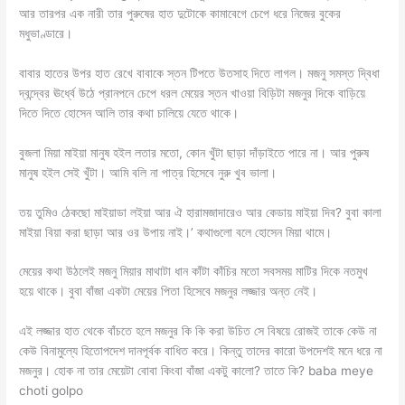
আর তারপর এক নারী তার পুরুষের হাত দুটোকে কামাবেগে চেপে ধরে নিজের বুকের
মধুভাণ্ডারে।
বাবার হাতের উপর হাত রেখে বাবাকে স্তন টিপতে উতসাহ দিতে লাগল। মজনু সমস্ত দ্বিধা
দ্বন্দ্বের ঊর্ধ্বে উঠে প্রানপনে চেপে ধরল মেয়ের স্তন খাওয়া বিড়িটা মজনুর দিকে বাড়িয়ে
দিতে দিতে হোসেন আলি তার কথা চালিয়ে যেতে থাকে।
বুজলা মিয়া মাইয়া মানুষ হইল লতার মতো, কোন খুঁটা ছাড়া দাঁড়াইতে পারে না। আর পুরুষ
মানুষ হইল সেই খুঁটা। আমি বলি না পাত্র হিসেবে নুরু খুব ভালা।
তয় তুমিও ঠেকছো মাইয়াডা লইয়া আর ঐ হারামজাদারেও আর কেডায় মাইয়া দিব? বুবা কালা
মাইয়া বিয়া করা ছাড়া আর ওর উপায় নাই।’ কথাগুলো বলে হোসেন মিয়া থামে।
মেয়ের কথা উঠলেই মজনু মিয়ার মাথাটা ধান কাঁটা কাঁচির মতো সবসময় মাটির দিকে নতমুখ
হয়ে থাকে। বুবা বাঁজা একটা মেয়ের পিতা হিসেবে মজনুর লজ্জার অন্ত নেই।
এই লজ্জার হাত থেকে বাঁচতে হলে মজনুর কি কি করা উচিত সে বিষয়ে রোজই তাকে কেউ না
কেউ বিনামুল্যে হিতোপদেশ দানপূর্বক বাধিত করে। কিন্তু তাদের কারো উপদেশই মনে ধরে না
মজনুর। হোক না তার মেয়েটা বোবা কিংবা বাঁজা একটু কালো? তাতে কি? baba meye
choti golpo