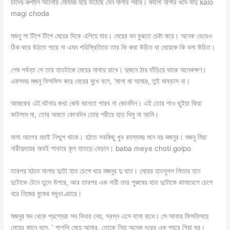
চাঁদের রুপালি আলোয় মোহময় হয়ে উঠেছে যেন মালার শরীর। কালো মাগীর গুদে যাদু kalo
magi choda
মজনু পা টিপে টিপে মেয়ের দিকে এগিয়ে যায়। মেয়ের মন বুঝতে চেষ্টা করে। অনেক ভেবেও
ঠিক করে উঠতে পারে না এমন পরিস্থিতিতে তার কি করা উচিত বা মেয়েকে কি বলা উচিত।
শেষ পর্যন্ত সে তার হাতটাকে মেয়ের মাথায় রাখে। দুজনে ঠায় দাঁড়িয়ে থাকে অনেকক্ষণ।
একসময় মজনু ফিসফিস করে মেয়ের মুখে বলে, ‘মালা মা আমার, তুই ঘাবড়াস না।
আজকের এই ঘটনার কথা কেউ জানতে পারব না কোনদিন। এই তোর গাও ছুইয়া কিরা
কাটলাম মা, তোর অমতে কোনদিন তোর শরীরে হাত দিমু না আমি।
মালা আগের মতই নিশ্চুপ থাকে। হঠাত সবকিছু খুব রহস্যময় মনে হয় মজনুর। মজনু মিয়া
নারীহৃদয়ের অথই পাথারে কূল হাতড়ে বেড়ান। baba meye choti golpo
তারপর হঠাত মালার দুটো হাত চেপে ধরে মজনুর দু হাত। মেয়ের হাতযুগল পিতার হাত
দুটোকে টেনে তুলে উপরে, আর তারপর এক নারী তার পুরুষের হাত দুটোকে কামাবেগে চেপে
ধরে নিজের বুকের মধুভাণ্ডারে।
মজনুর মন থেকে প্রশ্নেরা সব বিদায় নেয়, স্বপ্ন এসে বাসা বাধে। সে আবার ফিসফিসয়ে
মেয়ের কানে বলে, ‘ পাগলি মেয়ে আমার, তোকে নিয়া অনেক দূরের এক শহরে গিয়া ঘর।