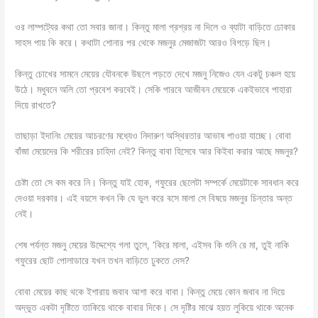
ওর লাম্পট্যের কথা তো সবার জানা। কিন্তু মালা প্রশ্রয় না দিলে ও ব্যাটা বাড়িতে ঢোকার
সাহস পায় কি করে। কথাটা শোনার পর থেকে মজনুর মেজাজটা আরও বিগড়ে ছিল।
কিন্তু চোখের সামনে মেয়ের যৌবনকে উছলে পড়তে দেখে মজনু নিজেও যেন একটু চঞ্চল হয়ে
উঠে। মধুবনে অলি তো প্রবেশ করবেই। সেকি পারবে আজীবন মেয়েকে একইভাবে পাহারা
দিয়ে রাখতে?
তাছাড়া ইদানিং মেয়ের আচরণের মধ্যেও নিদারুণ অস্থিরতার আভাষ পাওয়া যাচ্ছে। বোবা
বাঁজা মেয়েদের কি শরীরের চাহিদা নেই? কিন্তু বাবা হিসেবে আর কিইবা করার আছে মজনুর?
চেষ্টা তো সে কম করে নি। কিন্তু যাই হোক, গফুরের ছেলেটা সম্পর্কে মেয়েটাকে সাবধান করে
দেওয়া দরকার। এই বয়সে কখন কি যে ভুল করে বসে মালা সে বিষয়ে মজনুর চিন্তার অন্ত
নেই।
শেষ পর্যন্ত মজনু মেয়ের উদ্দেশ্যে গলা তুলে, ‘কিরে মালা, এইসব কি শুনি রে মা, তুই নাকি
গফুরের ছোট পোলাডারে যখন তখন বাড়িতে ঢুকতে দেস?
বোবা মেয়ের কাছ থকে ইশারায় জবাব আশা করে বাবা। কিন্তু মেয়ে কোন জবাব না দিয়ে
অদ্ভুত একটা দৃষ্টিতে তাকিয়ে থাকে বাবার দিকে। সে দৃষ্টির মাঝে হয়ত লুকিয়ে থাকে অনেক