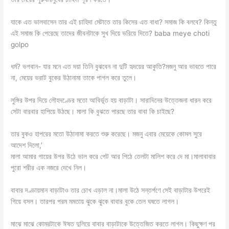
যাকে এত ভালবাসেন তার এই চাহিদা মেটাতে তার কিসের এত বাধা? সমাজ কি বলবে? কিন্তু
এই সমাজ কি পেরেছে তাদের জীবনটাকে সুখ দিয়ে ভরিয়ে দিতে? baba meye choti
golpo
ধর্ম? ভগবান- যার মনে এত দয়া তিনি বুঝবেন না দুটি হৃদয়ের আকুতি?মজনু আর ভাবতে পারে
না, মেয়ের ভরাট বুকের উঠানামা তাকে পাগল করে তুলে।
লুঙ্গির উপর দিয়ে লৌহদণ্ডের মতো আবির্ভূত হয় বাড়াটা। সারাদিনের উত্তেজনা ধারন করে
সেটা বারবার হাপিয়ে উঠছে। মালা কি বুঝতে পারছে তার বাবা কি চাইছে?
তার বুকও হাপরের মতো উঠানামা করতে শুরু করেছে। মজনু এবার মেয়েকে কোমল সুরে
আদেশ দিলো,’
মালা আমার গায়ের উপর উঠে ভাল করে পেট আর পিঠে তেলটা মালিশ করে দে মা।মালাবাবার
পুরো শরীর এক নজরে দেখে নিল।
বাবার দণ্ডায়মান বাড়াটাও তার চোখ এড়াল না।মালা উঠে সন্তর্পণে সেই বাড়াটার উপরেই
গিয়ে বসল। তারপর পরম মমতায় ঝুকে ঝুকে বাবার বুকে তেল ঘষতে লাগল।
মাঝে মাঝে কোমরটাকে ঈষত দুলিয়ে বাবার বাড়াটাকে উত্তেজিত করতে লাগল। কিছুক্ষণ পর