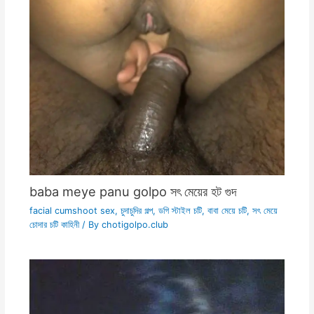
baba meye panu golpo সৎ মেয়ের হট গুদ
facial cumshoot sex
,
চুদাচুদির গল্প
,
ডগি স্টাইল চটি
,
বাবা মেয়ে চটি
,
সৎ মেয়ে
চোদার চটি কাহিনী
/ By
chotigolpo.club