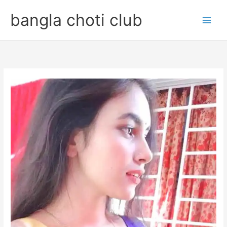
Skip
bangla choti club
to
content