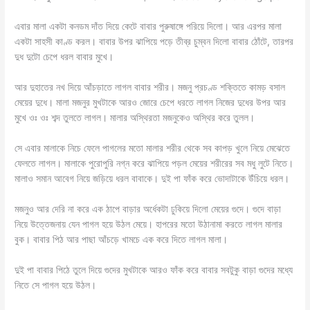
এবার মালা একটা কনডম দাঁত দিয়ে কেটে বাবার পুরুষাঙ্গে পরিয়ে দিলো। আর এরপর মালা
একটা সাহসী কাণ্ড করল। বাবার উপর ঝাপিয়ে পড়ে তীব্র চুম্বন দিলো বাবার ঠোঁটে, তারপর
দুধ দুটো চেপে ধরল বাবার মুখে।
আর দুহাতের নখ দিয়ে আঁচড়াতে লাগল বাবার শরীর। মজনু প্রচণ্ড শক্তিতে কামড় বসাল
মেয়ের দুধে। মালা মজনুর মুখটাকে আরও জোরে চেপে ধরতে লাগল নিজের দুধের উপর আর
মুখে ওঃ ওঃ শব্দ তুলতে লাগল। মালার অস্থিরতা মজনুকেও অস্থির করে তুলল।
সে এবার মালাকে নিচে ফেলে পাগলের মতো মালার শরীর থেকে সব কাপড় খুলে নিয়ে মেঝেতে
ফেলতে লাগল। মালাকে পুরোপুরি নগ্ন করে ঝাপিয়ে পড়ল মেয়ের শরীরের সব মধু লুটে নিতে।
মালাও সমান আবেগ নিয়ে জড়িয়ে ধরল বাবাকে। দুই পা ফাঁক করে ভোদাটাকে উঁচিয়ে ধরল।
মজনুও আর দেরি না করে এক ঠাপে বাড়ার অর্ধেকটা ঢুকিয়ে দিলো মেয়ের গুদে। গুদে বাড়া
নিয়ে উত্তেজনায় যেন পাগল হয়ে উঠল মেয়ে। হাপরের মতো উঠানামা করতে লাগল মালার
বুক। বাবার পিঠ আর পাছা আঁচড়ে খামচে এক করে দিতে লাগল মালা।
দুই পা বাবার পিঠে তুলে দিয়ে গুদের মুখটাকে আরও ফাঁক করে বাবার সবটুকু বাড়া গুদের মধ্যে
নিতে সে পাগল হয়ে উঠল।