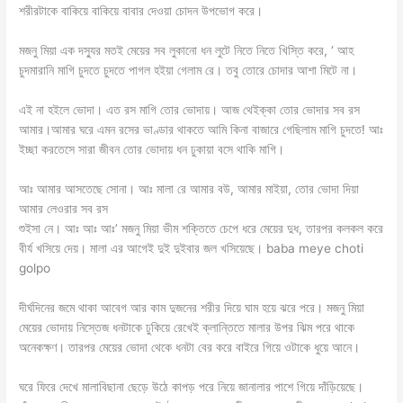
শরীরটাকে বাকিয়ে বাকিয়ে বাবার দেওয়া চোদন উপভোগ করে।
মজনু মিয়া এক দস্যুর মতই মেয়ের সব লুকানো ধন লুটে নিতে নিতে খিস্তি করে, ‘ আহ
চুদমারানি মাগি চুদতে চুদতে পাগল হইয়া গেলাম রে। তবু তোরে চোদার আশা মিটে না।
এই না হইলে ভোদা। এত রস মাগি তোর ভোদায়। আজ থেইক্কা তোর ভোদার সব রস
আমার।আমার ঘরে এমন রসের ভাণ্ডার থাকতে আমি কিনা বাজারে গেছিলাম মাগি চুদতে! আঃ
ইচ্ছা করতেসে সারা জীবন তোর ভোদায় ধন ঢুকায়া বসে থাকি মাগি।
আঃ আমার আসতেছে সোনা। আঃ মালা রে আমার বউ, আমার মাইয়া, তোর ভোদা দিয়া
আমার লেওরার সব রস
শুইসা নে। আঃ আঃ আঃ’ মজনু মিয়া ভীম শক্তিতে চেপে ধরে মেয়ের দুধ, তারপর কলকল করে
বীর্য খসিয়ে দেয়। মালা এর আগেই দুই দুইবার জল খসিয়েছে। baba meye choti
golpo
দীর্ঘদিনের জমে থাকা আবেগ আর কাম দুজনের শরীর দিয়ে ঘাম হয়ে ঝরে পরে। মজনু মিয়া
মেয়ের ভোদায় নিস্তেজ ধনটাকে ঢুকিয়ে রেখেই ক্লান্তিতে মালার উপর ঝিম পরে থাকে
অনেকক্ষণ। তারপর মেয়ের ভোদা থেকে ধনটা বের করে বাইরে গিয়ে ওটাকে ধুয়ে আনে।
ঘরে ফিরে দেখে মালাবিছানা ছেড়ে উঠে কাপড় পরে নিয়ে জানালার পাশে গিয়ে দাঁড়িয়েছে।