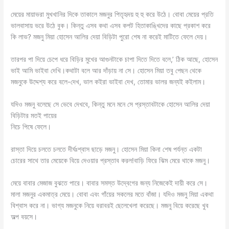
মেয়ের মায়াভরা মুখখানির দিকে তাকালে মজনুর পিতৃহৃদয় হু হু করে উঠে। বোবা মেয়ের প্রতি
ভালবাসায় ভরে উঠে বুক। কিন্তু এসব কথা এসব কপট হিতাকাঙ্খিদের কাছে প্রকাশ করে
কি লাভ? মজনু মিয়া হোসেন আলির দেয়া বিড়িটা পুরো শেষ না করেই মাটিতে ফেলে দেয়।
তারপর পা দিয়ে চেপে ধরে বিড়ির মুখের আগুনটাকে চাপা দিতে দিতে বলে,’ ঠিক আছে, হোসেন
ভাই আমি ভাইবা দেখি।কথাটা বলে আর দাঁড়ায় না সে। হোসেন মিয়া তবু পেছন থেকে
মজনুকে উদ্দেশ্য করে বলে-দেখ, ভাল কইরা ভাইবা দেখ, তোমার ভালর জন্যই কইলাম।
যদিও মজনু বলেছে সে ভেবে দেখবে, কিন্তু মনে মনে সে প্রস্তাবটাকে হোসেন আলির দেয়া
বিড়িটার মতই পায়ের
নিচে পিষে ফেলে।
রাস্তা দিয়ে চলতে চলতে দীর্ঘঃশ্বাস ছাড়ে মজনু। হোসেন মিয়া কিনা শেষ পর্যন্ত একটা
চোরের সাথে তার মেয়েকে বিয়ে দেওয়ার প্রস্তাব করল!বাড়ি ফিরে ঝিম মেরে থাকে মজনু।
মেয়ে বাবার মেজাজ বুঝতে পারে। বাবার সমস্ত উদ্বেগের জন্য নিজেকেই দায়ী করে সে।
মালা মজনুর একমাত্র মেয়ে। বোবা এবং গাঁয়ের সকলের মতে বাঁজা। যদিও মজনু মিয়া একথা
বিশ্বাস করে না। ভাগ্য মজনুকে নিয়ে বরাবরই ছেলেখেলা করেছে। মজনু বিয়ে করেছে খুব
অল্প বয়সে।