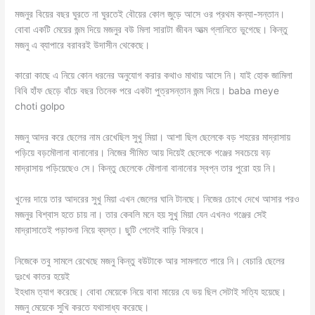
মজনুর বিয়ের বছর ঘুরতে না ঘুরতেই বৌয়ের কোল জুড়ে আসে ওর প্রথম কন্যা-সন্তান।
বোবা একটি মেয়ের জন্ম দিয়ে মজনুর বউ মিলা সারাটা জীবন আত্ম গ্লানিতে ভুগেছে। কিন্তু
মজনু এ ব্যাপারে বরাবরই উদাসীন থেকেছে।
কারো কাছে এ নিয়ে কোন ধরনের অনুযোগ করার কথাও মাথায় আসে নি। যাই হোক জামিলা
বিবি হাঁফ ছেড়ে বাঁচে বছর তিনেক পরে একটা পুত্রসন্তান জন্ম দিয়ে। baba meye
choti golpo
মজনু আদর করে ছেলের নাম রেখেছিল সুখু মিয়া। আশা ছিল ছেলেকে বড় শহরের মাদ্রাসায়
পড়িয়ে বড়মৌলানা বানানোর। নিজের সীমিত আয় দিয়েই ছেলেকে গঞ্জের সবচেয়ে বড়
মাদ্রাসায় পড়িয়েছেও সে। কিন্তু ছেলেকে মৌলানা বানানোর স্বপ্ন তার পুরো হয় নি।
খুনের দায়ে তার আদরের সুখু মিয়া এখন জেলের ঘানি টানছে। নিজের চোখে দেখে আসার পরও
মজনুর বিশ্বাস হতে চায় না। তার কেবলি মনে হয় সুখু মিয়া যেন এখনও গঞ্জের সেই
মাদ্রাসাতেই পড়াশুনা নিয়ে ব্যস্ত। ছুটি পেলেই বাড়ি ফিরবে।
নিজেকে তবু সামলে রেখেছে মজনু কিন্তু বউটাকে আর সামলাতে পারে নি। বেচারি ছেলের
দুঃখে কাতর হয়েই
ইহধাম ত্যাগ করেছে। বোবা মেয়েকে নিয়ে বাবা মায়ের যে ভয় ছিল সেটাই সত্যি হয়েছে।
মজনু মেয়েকে সুখি করতে যথাসাধ্য করেছে।