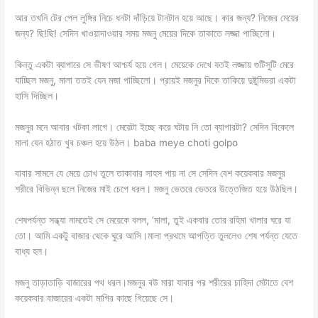
আর তখনি টের পেল লুঙ্গির নিচে ধনটা দাঁড়িয়ে টানটান হয়ে আছে। কার জন্য? নিজের মেয়ের
জন্য? ছি!ছি! সেদিন খাওয়াদাওয়ার সময় মজনু মেয়ের দিকে তাকাতে লজ্জা পাচ্ছিলো।
কিন্তু একটা ব্যাপারে সে ভীষণ আশ্চর্য হয়ে গেল। মেয়েকে দেখে যতই লজ্জায় গুটিসুটি মেরে
যাচ্ছিল মজনু, মালা ততই যেন মজা পাচ্ছিলো। প্রায়ই মজনুর দিকে তাকিয়ে দুষ্টুমিভরা একটা
হাসি দিচ্ছিল।
মজনুর মনে আবার খটকা লাগে। মেয়েটা ইচ্ছে করে ঘটায় নি তো ব্যাপারটা? সেদিন বিকেলে
মালা যেন হঠাত খুব চঞ্চল হয়ে উঠল। baba meye choti golpo
বাবার সামনে যে মেয়ে চোখ তুলে তাকাবার সাহস পায় না সে সেদিন বেশ কয়েকবার মজনুর
শরীরে বিভিন্ন ছলে নিজের মাই চেপে ধরল। মজনু ভেতরে ভেতরে উত্তেজিত হয়ে উঠছিল।
শেষপর্যন্ত সন্ধ্যা নামতেই সে মেয়েকে বলল, ‘মালা, তুই একবার তোর রহিমা খালার ঘরে যা
তো। আমি একটু বাজার থেকে ঘুরে আসি।মালা প্রথমে আপত্তি তুললেও শেষ পর্যন্ত যেতে
বাধ্য হল।
মজনু তাড়াতাড়ি বাজারের পথ ধরল।মজনুর বউ মারা যাবার পর শরীরের চাহিদা মেটাতে বেশ
কয়েকবার বাজারের একটা মাগির কাছে গিয়েছে সে।