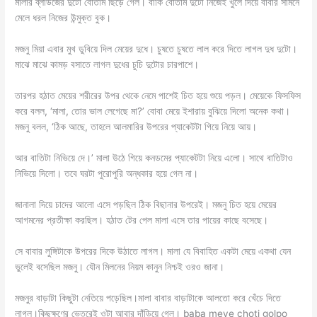
মালার ব্লাউজের দুটো বোতাম ছিঁড়ে গেল। বাকি বোতাম দুটো নিজেই খুলে দিয়ে বাবার সামনে
মেলে ধরল নিজের উন্মুক্ত বুক।
মজনু মিয়া এবার মুখ ডুবিয়ে দিল মেয়ের দুধে। চুষতে চুষতে লাল করে দিতে লাগল দুধ দুটো।
মাঝে মাঝে কামড় বসাতে লাগল দুধের চুচি দুটোর চারপাশে।
তারপর হঠাত মেয়ের শরীরের উপর থেকে নেমে পাশেই চিত হয়ে শুয়ে পড়ল। মেয়েকে ফিসফিস
করে বলল, ‘মালা, তোর ভাল লেগেছে মা?’ বোবা মেয়ে ইশারায় বুঝিয়ে দিলো অনেক কথা।
মজনু বলল, ‘ঠিক আছে, তাহলে আলমারির উপরের প্যাকেটটা গিয়ে নিয়ে আয়।
আর বাতিটা নিভিয়ে দে।’ মালা উঠে গিয়ে কনডমের প্যাকেটটা নিয়ে এলো। সাথে বাতিটাও
নিভিয়ে দিলো। তবে ঘরটা পুরোপুরি অন্ধকার হয়ে গেল না।
জানালা দিয়ে চাদের আলো এসে পড়ছিল ঠিক বিছানার উপরেই। মজনু চিত হয়ে মেয়ের
আগমনের প্রতীক্ষা করছিল। হঠাত টের পেল মালা এসে তার পায়ের কাছে বসেছে।
সে বাবার লুঙ্গিটাকে উপরের দিকে উঠাতে লাগল। মালা যে বিবাহিত একটা মেয়ে একথা যেন
ভুলেই বসেছিল মজনু। যৌন মিলনের নিয়ম কানুন নিশ্চই ওরও জানা।
মজনুর বাড়াটা কিছুটা নেতিয়ে পড়েছিল।মালা বাবার বাড়াটাকে আলতো করে খেঁচে দিতে
লাগল।কিছুক্ষণের ভেতরেই ওটা আবার দাঁড়িয়ে গেল। baba meye choti golpo