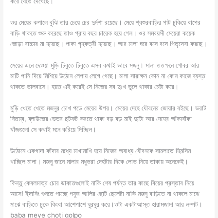
করে যেতে দেখেছে।
ওর মেয়ের কপালে বুঝি তার চেয়ে ঢের দুর্দশা রয়েছে। মেয়ে শ্বশুরবাড়ির পাট চুকিয়ে বাপের
বাড়ি থাকতে শুরু করেছে তাও প্রায় বছর চারেক হয়ে গেল। ওর সমবয়সী মেয়েরা কয়েক
জোড়া বাচ্চার মা হয়েছে। পাকা গৃহকর্ত্রী হয়েছে। আর মালা ঘরে বসে বসে পিতৃসেবা করছে।
মেয়ের এনে দেওয়া মুড়ি চিবুতে চিবুতে এসব কথাই ভাবে মজনু। মালা ততক্ষনে গোবর আর
মাটি পানি দিয়ে মিশিয়ে উঠোন লেপায় লেগে গেছে। মালা সারাক্ষন কোন না কোন কাজে ব্যস্ত
থাকতে ভালবাসে। হয়ত এই করেই সে নিজের সব দুঃখ ভুলে থাকার চেষ্টা করে।
মুড়ি খেতে খেতে মজনুর চোখ পড়ে মেয়ের উপর। মেয়ের দেহে যৌবনের জোয়ার বইছে। ভরাট
নিতম্ব, ব্লাউজের ভেতর ছটফট করতে থাকা বড় বড় মাই দুটো আর দেহের আঁকাবাঁকা
খাঁজগুলো সে কথাই মনে করিয়ে দিচ্ছিল।
উঠোনে একগাদা কাঁদার মধ্যে মাখামাখি হয়ে নিজের অবাধ্য যৌবনকে সামলাতে হিমসিম
খাচ্ছিল মালা। মজনু জানে মালার মধুভরা দেহটার দিকে লোভ নিয়ে তাকায় অনেকেই।
কিন্তু কেবলমাত্র চোর ডাকাতগুলোই নাকি শেষ পর্যন্ত তার কাছে বিয়ের প্রস্তাব নিয়ে
আসে! ইদানিং শুনতে পাচ্ছে গফুর আলির ছোট ছেলেটা নাকি মজনু বাড়িতে না থাকলে মাঝে
মাঝে বাড়িতে ঢুকে কিংবা আশেপাশে ঘুরঘুর করে।ওটা একটাআস্ত হারামজাদা আর লম্পট।
baba meye choti golpo