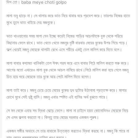
দিস তো। baba meye choti golpo
মালা তবু ছাড়ে না। সে থালায় করে ভাত নিয়ে বাবার ঘরে প্রবেশ করে। তারপর নিজের হাতে
মুখে তুলে ভাত খাইয়ে দেয় মজনুকে।
ভাত খাওয়ানোর সময় মালা যেন ইচ্ছে করেই নিজের শাড়ির আচলটাকে বুক থেকে সরিয়ে
বিছানায় ফেলে রাখে। ভাত খেতে খেতে মজনুর দৃষ্টি বারবার মেয়ের বুকের উপর গিয়ে পড়ে।
অল্প খেয়েই মজনু মেয়েকে থালাটা রেখে এসে শরীরে একটু তেল মালিশ করে দিতে বলে।
মালা বাবার কথামত খানিকটা তেল ঈষৎ গরম করে এনে বাবার পিঠে মালিশ করতে শুরু করে।
আগের মতো এবারেও মালা বুক থেকে আচল নামিয়ে রাখে।পিঠে মালিশ করা হয়ে গেলে মজনু
চিত হয়ে শুয়ে মেয়েকে তার বুকে আর পেটে মালিশ দিতে বলেন।
মালা তাই করে। মজনু চেয়ে চেয়ে মেয়ের বুকের দুধ দুটোর উঠানামা প্রত্তক্ষ করে। মালার
চোখে মুখে সেই দুষ্টু হাসি। মজনু এবার স্পষ্টত এই হাসির অর্থ বুঝতে পারে।
সে মন থেকে এবার সব দ্বিধা ঝেড়ে ফেলে। মালা না চাইলে হয়ত কোনোদিনও মেয়েকে নিয়ে
সে এসব কল্পনা করতো না। কিন্তু তার মেয়ের দরকার একজন পুরুষ।
একজন সঙ্গীর অভাবে সে তার বাবাকে উত্তক্ত করতেও দ্বিধা করছে না। মজনু কি পারে না
তার মেয়ের পুরুষমানুষের চাহিদা পূরণ করতে।