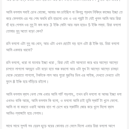
আমি বললাম সবাই চোখ বোজো, আমার মন চাইছিল না কিন্তু প্রথম নিষিদ্ধ কাজের ইচ্ছা তে
করে ফেললাম এর পর শেষ অবধি রনি হারলো এবং ও ওর প্যান্ট টা যেই খুলল আমি আর রিয়া
হাঁ হয়ে গেলাম ওর নুনু টা কম করে 3 ইঞ্চি মোটা আর নরম হয়েও 5 ইঞ্চি লম্বা. রিয়া বললো
তোমার নুনু অতো বড়ো কেন?
রনি বললো এটা নুনু নয় ধোন, আর এটা এখন ছোটো বড় হলে এটা 8 ইঞ্চি হয়. রিয়া বললো
আমি একবার ধরবো?
রনি বললো, ধরো না যতবার ইচ্ছা ধরো , রিয়া যেই ওটা আলতো করে ধরে আস্তে আস্তে
চাপতে লাগলো অদ্ভুত ওটা বড়ো হতে শুরু করলো আর ওটা মুখ টা আস্তে আস্তে চামড়া
থেকে বেরোতে লাগলো, টকটকে লাল আর পুরো মুরগির ডিম এর সাইজ, দেখতে দেখতে ওটা
ফুলে 8 ইঞ্চি হয়ে দাঁড়িয়ে রইলো।
আমি বললাম ব্যাস খেলা শেষ এবার আমি শার্ট পড়লাম,, তখন রনি বললো না আমর ইচ্ছা বলা
এখনও বাকি আছে, আমি বললাম কি বলো, ও বললো আমি চাই তুমি স্কার্ট টা খুলে ফেলো.
আমি না না করতে ওরাই আমার হাত পা চেপে ধরে স্কার্টটা জোর করে খুলে দিলো ব্যাস
আমিও ল্যাঙ্গটো হয়ে গেলাম।
সাথে সাথে সুপর্না সব ড্রেস ছুড়ে ঘরের কোনায় তে ফেলে দিলো এবার রিয়া বললো আগে