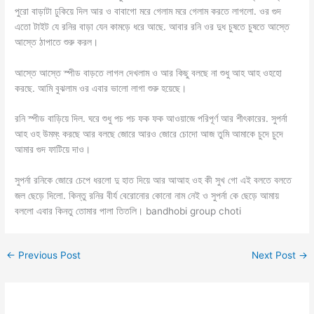
পুরো বাড়াটা ঢুকিয়ে দিল আর ও বাবাগো মরে গেলাম মরে গেলাম করতে লাগলো. ওর গুদ
এতো টাইট যে রনির বাড়া যেন কামড়ে ধরে আছে. আবার রনি ওর দুধ চুষতে চুষতে আস্তে
আস্তে ঠাপাতে শুরু করল।
আস্তে আস্তে স্পীড বাড়তে লাগল দেখলাম ও আর কিছু বলছে না শুধু আহ আহ ওহহো
করছে. আমি বুঝলাম ওর এবার ভালো লাগা শুরু হয়েছে।
রনি স্পীড বাড়িয়ে দিল. ঘরে শুধু পচ পচ ফক ফক আওয়াজে পরিপূর্ণ আর শীৎকারের. সুপর্না
আহ ওহ উমম্ং করছে আর বলছে জোরে আরও জোরে চোদো আজ তুমি আমাকে চুদে চুদে
আমার গুদ ফাটিয়ে দাও।
সুপর্না রনিকে জোরে চেপে ধরলো দু হাত দিয়ে আর আআহ ওহ কী সুখ গো এই বলতে বলতে
জল ছেড়ে দিলো. কিন্তু রনির বীর্য বেরোনোর কোনো নাম নেই ও সুপর্না কে ছেড়ে আমায়
বললো এবার কিনতু তোমার পালা তিতলি। bandhobi group choti
←
Previous Post
Next Post
→