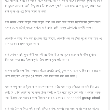
হয়ে পড়লাম. এবার সে আমার দিকে এগুলো, আমি না করার আগেই দেখলাম সুপর্না ওর ধোন
টা চুষতে লাগলো, আমি পিছু সোর ছিলাম দেখে সুপর্না বললো ওকে আগে চুদতে, সেই মতো
রনি সুপর্না কে ধরে কিস করতে লাগলো।
রনি আবার একটা আঙ্গুল দিয়ে আঙ্গুল চোদা শুরু করল আর আবার ক্লিটোরিস চুষতে লাগল
একসাথে. ও ছট্‌ফট্ করতে লাগলো রনি এবার দুটো আঙ্গুল ঢোকানোর চেসটা করল।
দেখলাম ও আহঃ উহঃ বলে চিৎকার দিয়ে উঠলো. দেখলাম ওর গুদ রনির মুখের লালা আর ওর
রসে একেবার জ্যাব জ্যাব করছে
রনি দেখলাম এই সুযোগটাই ওর শরীরের উপর উঠে ওর মুখের মধ্যে রনির জীভ ঢুকিয়ে
দিল.আর ডান হাত দিয়ে বাড়াটা নিয়ে গুদের মুখে সেট করল।
হালকা একটা চাপ দিল, দেখলাম বাঁড়ার মাথাটা একটু ঢুকে গেল. যাতে ও চিতকার করতে না
পারে তাই রনি ওর মুখে মুখ লাগিয়ে ওকে ডিপ কিস করা শুরু করল।
আর ও শুধু মাথা নাড়িয়ে না না করতে লাগলো. রনির আর সহ্য হচ্ছিলো না তাই দিল এক
জোর ঠাপ.পর্দা ফেটে চর চর করে রনির বাড়ার ৮ ইংচ মতো ঢুকে গেল আর ও জোরে ওকক
করে উঠলো দেখলাম ওর চোখ দিয়ে জল বের হয়ে গেছে। bandhobi group choti
রনি আর ঠাপ না দিয়ে ওই ভাবেই ঢুকিয়ে রাখল. একবার বের করে আবার আস্তে আস্তে