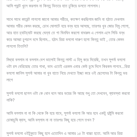
আমি প্যান্ট খুলে করলাম না কিন্তু ভিতরে হাত ঢুকিয়ে ডলতে লাগলাম।
সাথে সাথে কারেন্ট লাগলো জানো আমার শরীরে, কতক্ষণ করছিলাম জানি না হঠাত দেখলাম
আমার শরীর কেমন করছে, চোখ ঘোলাটে হয়ে বন্ধ হয়ে আসছে, তারপর খুব জোর হিমু পেলো,
আর হাত চ্যাটচ্যাট করছে ঘেন্না তে গা ঘিনঘিন করলো বাথরুম এ গেলাম এসে সিডি বন্ধ
করে আমরা চুপচাপ বসে ছিলাম… হঠাৎ রিয়া বললো দারুণ হলো কিন্তু ভাই , তোর কেমন
লাগলো তিতলি?
মিথ্যা বললাম না বললাম বেশ ভালোই কিন্তু লাস্ট এ হিসু করে দিয়েছি, তখন সুপর্না বললো
ওটা রস বেরিয়েছে তোর গাধা, ভাব এতেই এরকম এবার কেউ চুষে দিলে কিরকম লাগবে…রিয়া
বললো জানিস সুপর্না আমার না খুব হাতে নিয়ে দেখতে ইচ্ছা করে ওই ছেলেদের টা কিন্তু ভয়
লাগে
সুপর্না বললো ছাগল ওটা কে ধোন বলে আর ভয়ের কি আছে শুধু তো দেখবেন, ব্যাবস্থা করবো
নাকি?
আমি বললাম না না কি থেকে কি হয়ে যাবে, সুপর্না বললো কি আর হবে একটু দুষ্টুমি করবো
চোষাচুষি ব্যাস, আমি বল্লাম না না তারপর কিছু হয়ে গেলে তখন ?
সুপর্না বললো ওইটুকুতে কিছু হলে এতোদিন এ আমার ১৫ টা বাচ্চা হতো. আমি আর রিয়া