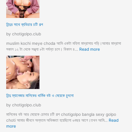
দে
বা
সু
হ
খ
ও
দি
পা
হিন্দুর সাথে ব্যভিচার চটি গল্প
ব
ছা
চো
by chotigolpo.club
দা
র
muslim kochi meye choda আমি একটা মহিলা মাদ্রাসায় পড়ি।আমার মাদ্রাসা
গ
:
সকাল ১২ টা থেকে সন্ধ্যা ৮টা পর্যন্ত চলে। বিকাল ৪…
Read more
ল্প
হি
ন্দু
র
সা
থে
ব্য
ভি
হিন্দু ম্যানেজার মালিকের ধার্মিক বউ ও মেয়েকে চুদলো
চা
র
by chotigolpo.club
চ
টি
মালিকের বউ আর মেয়েকে চোদার চটি গল্প chotigolpo bangla sexy golpo
গ
choti আমার জীবনে অন্যতম অভিজ্ঞতা হয়েছিলো ৬বছর আগে।তখন আমি…
Read
ল্প
:
more
হি