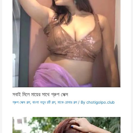
সবাই মিলে মায়ের সাথে গ্রুপ সেক্স
গ্রুপ সেক্স গল্প
,
বাংলা নতুন চটি গল্প
,
মাকে চোদার গল্প
/ By
chotigolpo.club