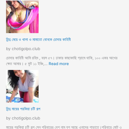
ন্দু
ম্যা
নে
জা
র
মা
হিন্দু মেয়ে ও খালা ও মামাতো বোনকে চোদার কাহিনী
লি
কে
by chotigolpo.club
র
ধা
চোদার কাহিনী আমি রহিম , বয়স ৫৭। ঢাকার কাছাকাছি গ্রামে থাকি, ১০০ একর আখের
র্মি
:
ক্ষেত আমার। ৫ ফুট ১১ ইঞ্চি,…
Read more
ক
হি
ব
ন্দু
উ
মে
ও
য়ে
মে
ও
য়ে
খা
কে
লা
হিন্দু মায়ের পরকিয়া চটি গল্প
চু
ও
দ
মা
by chotigolpo.club
লো
মা
তো
মায়ের পরকিয়া চটি গল্প সেন পরিবারের বেশ নাম যশ আছে এনাদের পাড়াতে।পরিবারে মোট ৩