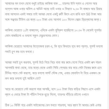
আমাদের মন তখন যেনো শুধুই চাইছে কাকিমা যাক … তারপর উনি স্নান এ গেলেন আর
বল্লেন আজ ওনার অফিস এ অডিট আছে তাই ওনার ও ফিরতে ৯.৩০ টা বাজবে আর রিয়ার
বাবা আসবেন একই সময়ে তাই আমরা যেনো একটু রুটি কিনে এনে রাখি বলে 50 টাকা আর
সঙ্গে সন্ধ্যার টিফিন এর জন্য ২০০ টাকা এবং আলাদা ১০০ দিলেন কোল্ড ড্রিন্কসের জন্য।
কাকিমা বেরোতে ১১টা বাজালেন, এদিকে একটা মুস্কিল হয়েছিলো ১০.৩০ টা থেকেই সুপর্নার
ফোন বাজছিলো ও বললো স্কুল ফ্রেন্ডসদের ফোন।
কাকিমা বেরোতে আমাদের উত্তেজনা চরম এ, কি হবে কিভাবে হবে কত প্রশ্ন. সুপর্না বললো
সবাই চুপ কর তবে বলবো।
আমরা সবাই চুপ করলাম, সুপর্না উঠে গিয়ে নিচে বাবা মার রুমে গেলো গিয়ে একটা বক্স পারল
আলমারি মাথা থেকে, তার মধ্যে থেকে একটা সিডি প্লেয়ার বার করে সেটা নিজের রুমে এনে
টিভির সাথে সেট করলো, করে বললো ফার্স্ট স্টেজ শেষ, এবার মোবাইল টা নিয়ে একজন কে
কল করে বললো তুই আছিস তো?
আরে মা বেরোতে লেট করলো দারা আসছি, বলে ১০০ টাকা নিয়ে বাড়ির পিছনে এসে একটা
ব্যাগ এ ভোরে টাকা টা পাঁচিল টপকে ছুড়ে দিলো, তারপর দাঁড়িয়ে রইলো ওখানে
ঠিক ১০ মিনিট পরে একটা সাইকেলের বেল শুনতে পারলাম, আর ব্যাগ টা আবার কেউ এপার