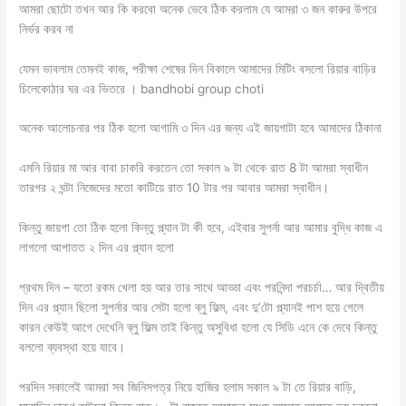
আমরা ছোটো তখন আর কি করবো অনেক ভেবে ঠিক করলাম যে আমরা ৩ জন কারুর উপরে
নির্ভর করব না
যেমন ভাবলাম তেমনই কাজ, পরীক্ষা শেষের দিন বিকালে আমাদের মিটিং বসলো রিয়ার বাড়ির
চিলেকোঠার ঘর এর ভিতরে । bandhobi group choti
অনেক আলোচনার পর ঠিক হলো আগামি ৩ দিন এর জন্য এই জায়গাটা হবে আমাদের ঠিকানা
এমনি রিয়ার মা আর বাবা চাকরি করতেন তো সকাল ৯ টা থেকে রাত 8 টা আমরা স্বাধীন
তারপর ২ ঘন্টা নিজেদের মতো কাটিয়ে রাত 10 টার পর আবার আমরা স্বাধীন।
কিন্তু জায়গা তো ঠিক হলো কিন্তু প্ল্যান টা কী হবে, এইবার সুপর্না আর আমার বুদ্ধি কাজ এ
লাগলো আপাতত ২ দিন এর প্ল্যান হলো
প্রথম দিন – যতো রকম খেলা হয় আর তার সাথে আড্ডা এবং পরনিন্দা পরচর্চা… আর দ্বিতীয়
দিন এর প্ল্যান ছিলো সুপর্নার আর সেটা হলো ব্লু ফিল্ম, এবং দু’টো প্ল্যানই পাশ হয়ে গেলে
কারন কেউই আগে দেখেনি ব্লু ফিল্ম তাই কিন্তু অসুবিধা হলো যে সিডি এনে কে দেবে কিন্তু
বললো ব্যবস্থা হয়ে যাবে।
পরদিন সকালেই আমরা সব জিনিসপত্র নিয়ে হাজির হলাম সকাল ৯ টা তে রিয়ার বাড়ি,