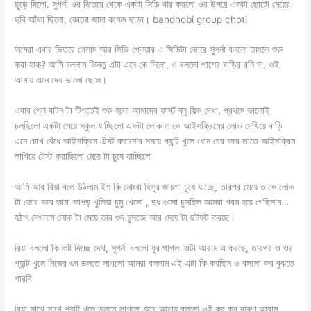
ছুড়ে দিলো. সুপর্না ওর ভিতরে থেকে একটা সিডি বার করলো ওর উপরে একটা ছোটো মেয়ের
ছবি আঁকা ছিলো, কোনো জামা কাপড় ছাড়া। bandhobi group choti
আমরা এবার ভিতরে গেলাম আর সিডি প্লেয়ার এ সিডিটা ভোরে সুপর্না বললো তাহলে শুরু
করা যাক? আমি বল্লাম কিনতু এটা এনে কে দিলো, ও বললো পাশের বাড়ির রনি দা, ওই
আমায় এনে দেয় ভালো ছেলে।
এবার প্লে বাটন টা টিপতেই শুরু হলো আমাদের ফার্স্ট ব্লু ফিল্ম দেখা, প্রথমে ভালোই
চলছিলো একটা মেয়ে স্কুল যাচ্ছিলো একটা লোক তাকে আইসক্রিমের লোভ দেখিয়ে বাড়ি
এনে চোখ বেঁধে আইসক্রিম টেস্ট করানোর সময়ে প্যান্ট খুলে ধোন বের করে তাতে আইসক্রিম
লাগিয়ে টেস্ট করাছিলো মেয়ে টা চুষে যাচ্ছিলো
আমি আর রিয়া বলে উঠলাম ইশ কি নোংরা হিসুর জায়গা চুষে যাচ্ছে, তারপর মেয়ে তাকে লোক
টা জোর করে জামা কাপড় খুলিয়া চুমু খেলো , দুধ গুলো চুসছিল আমরা গরম হয়ে গেছিলাম…
হঠাৎ দেখলাম লোক টা মেয়ে তার গুদ চুসচ্ছে আর মেয়ে টা ছটফট করছে।
রিয়া বললো কি কষ্ট দিচ্ছে দেখ, সুপর্না বললো ধুর পাগলা ওটা আরাম এ করছে, তারপর ও ওর
প্যান্ট খুলে নিজের গুদ ডলতে লাগলো আমরা বললাম এই এটা কি করছিস ও বললো কর বুঝতে
পারবি
রিয়া সাথে সাথে প্যান্ট খুলে ডলতে লাগলো আর আমায় বললো ওই কর কর দারুণ আরাম,