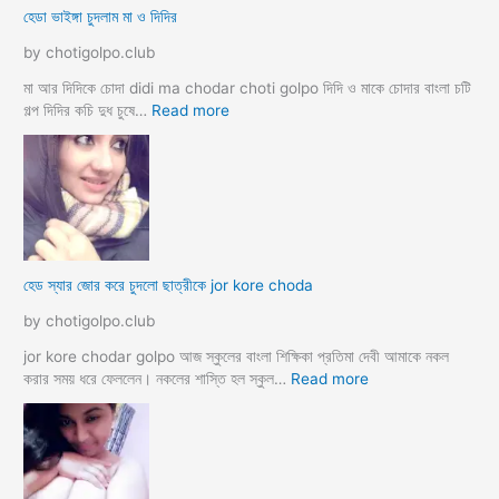
হেডা ভাইঙ্গা চুদলাম মা ও দিদির
ক্স
থে
ক
কে
by chotigolpo.club
রা
সু
ন্দ
মা আর দিদিকে চোদা didi ma chodar choti golpo দিদি ও মাকে চোদার বাংলা চটি
রী
:
গল্প দিদির কচি দুধ চুষে…
Read more
M
হে
a
ডা
d
ভা
a
ই
m
ঙ্গা
কে
চু
চু
দ
হেড স্যার জোর করে চুদলো ছাত্রীকে jor kore choda
দ
লা
লা
ম
by chotigolpo.club
ম
মা
ও
jor kore chodar golpo আজ স্কুলের বাংলা শিক্ষিকা প্রতিমা দেবী আমাকে নকল
দি
:
করার সময় ধরে ফেললেন। নকলের শাস্তি হল স্কুল…
Read more
দি
হে
র
ড
স্যা
র
জো