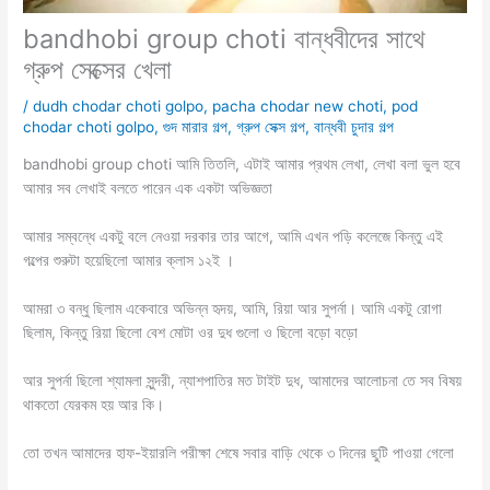
bandhobi group choti বান্ধবীদের সাথে
গ্রুপ সেক্সের খেলা
/
dudh chodar choti golpo
,
pacha chodar new choti
,
pod
chodar choti golpo
,
গুদ মারার গল্প
,
গ্রুপ সেক্স গল্প
,
বান্ধবী চুদার গল্প
bandhobi group choti আমি তিতলি, এটাই আমার প্রথম লেখা, লেখা বলা ভুল হবে
আমার সব লেখাই বলতে পারেন এক একটা অভিজ্ঞতা
আমার সম্বন্ধে একটু বলে নেওয়া দরকার তার আগে, আমি এখন পড়ি কলেজে কিন্তু এই
গল্পের শুরুটা হয়েছিলো আমার ক্লাস ১২ই ।
আমরা ৩ বন্ধু ছিলাম একেবারে অভিন্ন হৃদয়, আমি, রিয়া আর সুপর্না। আমি একটু রোগা
ছিলাম, কিন্তু রিয়া ছিলো বেশ মোটা ওর দুধ গুলো ও ছিলো বড়ো বড়ো
আর সুপর্না ছিলো শ্যামলা সুন্দরী, ন্যাশপাতির মত টাইট দুধ, আমাদের আলোচনা তে সব বিষয়
থাকতো যেরকম হয় আর কি।
তো তখন আমাদের হাফ-ইয়ারলি পরীক্ষা শেষে সবার বাড়ি থেকে ৩ দিনের ছুটি পাওয়া গেলো