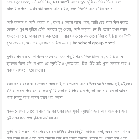
কোলে তুলে দেখা, রনি আমি কিছু বলার আগেই আমায় তুলে ঘুরিয়ে নামিয়ে দিলো, বেশ
ভালোই লাগলো. এবার রনি বললো আমার ইচ্ছা হলো তিতলি আমায় কিস করবে
আমি বললাম না আমি পারবো না , তখন ও বললো আরে গালে, আমি যেই গালে কিস করতে
গেলাম ও মুখ টা ঘুরিয়ে ঠোঁটে আলতো চুমু খেলো, আমি বল্লাম এটা কি হলো? তখন সবাই
হাসতে লাগলো. আবার খেলা শুরু হলো , এবার সব থেকে কম পেলো রিয়া তাই রিয়া ওর টপটা
খুলে ফেললো, আর ওর দুধ গুলো বেরিয়ে এলো। bandhobi group choti
সুপর্নার প্ল্যান মতো আমাদের কারুর ব্রা এবং প্যান্টি পড়ার নিয়ম ছিলো না, তাই রিয়া কে
চ্যালেঞ্জ দিলো রনি যে ওকে ওর স্কার্ট টাও খুলতে হবে, রিয়া ঠোঁট উল্টে খুলে ফেললো আর ও
একদম ল্যাঙ্গটো হয়ে গেলো।
ব্যাস এবার ওকে কাজ দেওয়ার পালা তাই ভার পড়লো আমার উপর আমি বল্লাম তুই এইভাবে
রনি র কোলে গিয়ে বস, ও শুনে খুশিই হলো তাই গিয়ে বসে পড়লো. এবার ও বললো আমার
পালা কিন্তু আমি আমার ইচ্ছা পরে বলবো
এইভাবে খেলা চলতে লাগলো পর পর দুবার হেরে সুপর্না ল্যাঙ্গটো হলো আর ওকে বলা হলো
তুই তোর গুদে শশা ঢুকিয়ে অর্গাসম কর
সুপর্না তাই করলো আর শেষে ওর রস ছিটিয়ে চাদর কিছুটা ভিজিয়ে দিলো, এবার খেলা আমার
আর রনির মধ্যে এবার আমি হারলাম আর রনি বললো তিতলি তোমার টপ খুলতে হবে এবার।