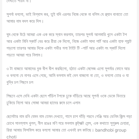
দেখাতে পারব না।
সুপর্না বললো, ভাই বিশ্বাস কর, তুই যদি এরপর নিজে থেকে না বলিস যে প্ল্যান বানাতে তো
আমার নাম বদল করে দিস।
ঘুম থেকে উঠে আমরা এক এক করে স্নান করলাম, তারপর সুপর্না আলমারি খুলে একটা টপ
আর একটা মিনি স্কার্ট বের করে রীয়া কে দিলো, নিজে একটা সাদা শার্ট আর একটা হাফ প্যান্ট
পড়লো তারপর আমার দিকে একটা গভীর গলা টাইট টি -শার্ট আর একটা লং স্কার্ট দিলো
পড়তে আমরা পরে নিলাম।
৩ টা বাজতে আমাদের বুক ধীপ ধীপ করছিলো, হঠাত একটা মেসেজ এলো সুপর্নার ফোনে আর
ও বললো যে নাগর এসে গেছে, আমি বললাম কই বেল বাজলো না তো, ও বললো তোর ও যা
বুদ্ধি চল পিছনে চল
পিছনে এসে দেখি একটা ছেলে পাঁচিল টপকে ঢুকে দাঁড়িয়ে আছে সুপর্না ওকে ডেকে ভিতরে
ঢুকিয়ে নিলো আর সোজা আমরা ছাদের রুমে চলে এলাম
ছেলেটার নাম রনি যেমন নাম তেমন দেখতে, গালে চাপ দাঁড়ি পরনে গেঞ্জি আর ডেনিম জিন্স পড়া
চোখে সানগ্লাস খুলল, নীল রঙের মণি পরে শুনলাম কন্ট্যাক্ট লেন্স, এক কথাতে সুপুরুষ চেহারা,
রিয়া আমায় ফিসফিস করে বললো আমার তো এখনই রস কাটছে। bandhobi group
choti