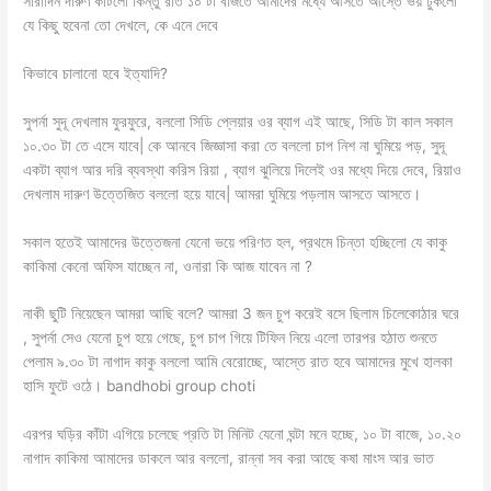
সারাদিন দারুণ কাটলো কিন্তু রাত ১০ টা বাজতে আমাদের মধ্যে আসতে আস্তে ভয় ঢুকলো
যে কিছু হবেনা তো দেখলে, কে এনে দেবে
কিভাবে চালানো হবে ইত্যাদি?
সুপর্না সুদূ দেখলাম ফুরফুরে, বললো সিডি প্লেয়ার ওর ব্যাগ এই আছে, সিডি টা কাল সকাল
১০.৩০ টা তে এসে যাবে| কে আনবে জিজ্ঞাসা করা তে বললো চাপ নিশ না ঘুমিয়ে পড়, সুদূ
একটা ব্যাগ আর দরি ব্যবস্থা করিস রিয়া , ব্যাগ ঝুলিয়ে দিলেই ওর মধ্যে দিয়ে দেবে, রিয়াও
দেখলাম দারুণ উত্তেজিত বললো হয়ে যাবে| আমরা ঘুমিয়ে পড়লাম আসতে আসতে।
সকাল হতেই আমাদের উত্তেজনা যেনো ভয়ে পরিণত হল, প্রথমে চিন্তা হচ্ছিলো যে কাকু
কাকিমা কেনো অফিস যাচ্ছেন না, ওনারা কি আজ যাবেন না ?
নাকী ছুটি নিয়েছেন আমরা আছি বলে? আমরা 3 জন চুপ করেই বসে ছিলাম চিলেকোঠার ঘরে
, সুপর্না সেও যেনো চুপ হয়ে গেছে, চুপ চাপ গিয়ে টিফিন নিয়ে এলো তারপর হঠাত শুনতে
পেলাম ৯.৩০ টা নাগাদ কাকু বললো আমি বেরোচ্ছে, আস্তে রাত হবে আমাদের মুখে হালকা
হাসি ফুটে ওঠে। bandhobi group choti
এরপর ঘড়ির কাঁটা এগিয়ে চলেছে প্রতি টা মিনিট যেনো ঘন্টা মনে হচ্ছে, ১০ টা বাজে, ১০.২০
নাগাদ কাকিমা আমাদের ডাকলে আর বললো, রান্না সব করা আছে কষা মাংস আর ভাত