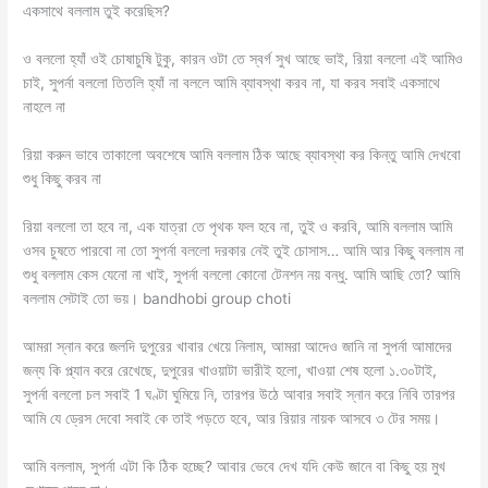
একসাথে বললাম তুই করেছিস?
ও বললো হ্যাঁ ওই চোষাচুষি টুকু, কারন ওটা তে স্বর্গ সুখ আছে ভাই, রিয়া বললো এই আমিও
চাই, সুপর্না বললো তিতলি হ্যাঁ না বললে আমি ব্যাবস্থা করব না, যা করব সবাই একসাথে
নাহলে না
রিয়া করুন ভাবে তাকালো অবশেষে আমি বললাম ঠিক আছে ব্যাবস্থা কর কিন্তু আমি দেখবো
শুধু কিছু করব না
রিয়া বললো তা হবে না, এক যাত্রা তে পৃথক ফল হবে না, তুই ও করবি, আমি বললাম আমি
ওসব চুষতে পারবো না তো সুপর্না বললো দরকার নেই তুই চোসাস… আমি আর কিছু বললাম না
শুধু বললাম কেস যেনো না খাই, সুপর্না বললো কোনো টেনশন নয় বন্ধু. আমি আছি তো? আমি
বললাম সেটাই তো ভয়। bandhobi group choti
আমরা স্নান করে জলদি দুপুরের খাবার খেয়ে নিলাম, আমরা আদেও জানি না সুপর্না আমাদের
জন্য কি প্ল্যান করে রেখেছে, দুপুরের খাওয়াটা ভারীই হলো, খাওয়া শেষ হলো ১.৩০টাই,
সুপর্না বললো চল সবাই 1 ঘণ্টা ঘুমিয়ে নি, তারপর উঠে আবার সবাই স্নান করে নিবি তারপর
আমি যে ড্রেস দেবো সবাই কে তাই পড়তে হবে, আর রিয়ার নায়ক আসবে ৩ টের সময়।
আমি বললাম, সুপর্না এটা কি ঠিক হচ্ছে? আবার ভেবে দেখ যদি কেউ জানে বা কিছু হয় মুখ