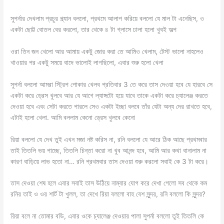
সুপর্নার দেখলাম প্রচুর প্ল্যান বললো, প্রথমে আলাপ করিয়ে বললো যে মাল টা এনেছিস, ও
একটা ছোট্ট বোতল বের করলো, তার থেকে ৪ টা গ্লাসে ঢালা হলো খুবই অল্প
ওরা তিন জন খেলো আর আমায় একটু জোর করা তে আমিও খেলাম, টেস্ট ভালো নাহলেও
খাওয়ার পর একটু সময়ে বাদে ভালোই লাগছিলো, এবার শুরু হলো খেলা
সুপর্না বললো আমরা স্ট্রিপ পোকার খেলব প্রতিবার 3 তে করে তাস দেওয়া হবে যে হারবে সে
একটা করে ড্রেস খুলবে আর যে আগে ল্যাঙ্গটো হয়ে যাবে তাকে একটা করে চ্যালেঞ্জ করতে
দেওয়া হবে এবং সেটা করতে পারলে সেও একটা ইচ্ছা বলবে তাঁর যেটা অন্য দের রাখতে হবে,
এটাই হলো খেলা. আমি বললাম কেনো ড্রেস খুলবে কেনো
রিয়া বললো যে দেখ তুই এখন মজা নষ্ট করিস না, রনি বললো যে আরে ঠিক আছে প্রথমবার
তাই তিতলি ভয় পাচ্ছে, তিতলি চিন্তা করো না খুব আনন্দ হবে, আমি আর কথা বানালাম না
কারণ বাড়িয়ে লাভ হতো না… রনি প্রথমবার তাস দেওয়া শুরু করলো সবাই কে 3 টা করে।
তাস দেওয়া শেষ হলে এবার সবাই তাস উঠিয়ে নাম্বার যোগ করে দেখা গেলো সব থেকে কম
রনির তাই ও ওর শার্ট টা খুলল, তা দেখে রিয়া বললো বাহ বেশ সুন্দর, রনি বললো কি সুন্দর?
রিয়া বলে না তোমার বডি, এবার ওকে চ্যালেঞ্জ দেওয়ার পালা সুপর্না বললো তুই তিতলি কে