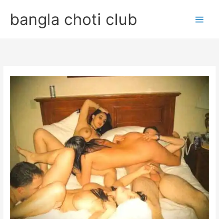
Skip
bangla choti club
to
content