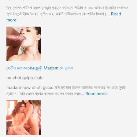
হিন্দু মুসলিম পার্টনার বদলে চুদাচুদি রায়হান বর্তমানে পিডিবি-র হেড অফিসে ডিজাইন সেকশনে
সুপারিনডেন্ট ইজ্ঞিনিয়ার। সুশীল সাহা একটি মাল্টিন্যশনাল কোম্পনির জিএম।…
Read
:
more
হো
টে
লে
হি
ন্দু
মু
স
হোটেল রুমে সবথেকে সুন্দরী Madam কে চুদলাম
লি
ম
by chotigolpo.club
স্বা
মী
madam new choti golpo মলি ম্যাডাম ছিলেন আমাদের কলেজের সব চেয়ে সুন্দরী
স্ত্রী
:
ম্যাডাম. তিনি যেদিন প্রথম কলেজে আসেন সেদিন সবার…
Read more
র
হো
ব
টে
উ
ল
ব
রু
দ
মে
লে
স
সে
ব