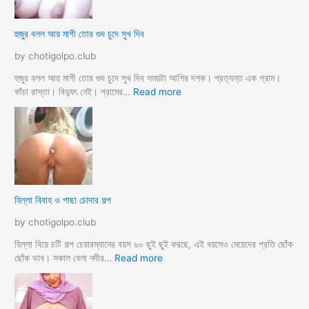
র
ক
হুজুর বলল আয় মাগী তোর গুদ চুদে সুখ দিব
রে
চু
by chotigolpo.club
দ
লো
হুজুর বলল আয় মাগী তোর গুদ চুদে সুখ দিব সময়টা আশির দশক। প্রত্যন্ত এক গ্রাম।
ছা
:
কাঁচা রাস্তা। বিদ্যুৎ নেই। গ্রামের…
Read more
ত্রী
হু
কে
জু
j
র
o
ব
r
ল
k
ল
o
আ
হিল্লা বিবাহ ও পাছা চোদার গল্প
r
য়
e
মা
by chotigolpo.club
c
গী
h
তো
হিল্লা বিয়ে চটি গল্প চেয়ারম্যানের বয়স ৬০ ছুই ছুই করছে, এই বয়সেও মেয়েদের প্রতি ছোঁক
o
র
:
ছোঁক ভাব। সকাল বেলা নদীর…
Read more
d
গু
হি
a
দ
ল্লা
চু
বি