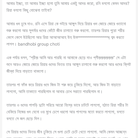
আমার ইচ্ছা, তা আমার ইচ্ছা হলো তুমি আমায় একটু আদর করো, রনি বললো কেমন আদর?
রিয়া বললো কিছু বোঝেনা তাইনা?
আমার গুদ চুষে দাও. রনি এসে রিয়া কে শুইয়ে আঙ্গুল দিয়ে রিয়ার গুদ জোরে জোরে গুতানো
শুরু করলো আর সুপর্নার গুদের কোঁটে জীভ চালাতে শুরু করলো. তারপর রিয়ার পুরো শরীর
কেপে কেপে উঠছিলো আর রিয়া আআআআহ উহ উমম্ম্ম্ম্ম্ম্ম্ম্ম্ম্ম্ম্ম্ম্ম্ম্ম্ম্ শব্দ করতে
লাগল। bandhobi group choti
এক পর্যায় বলল, “প্রীজ় আমি আর পারছি না আমাকে ছেড়ে দাও প্লীজ়জ়জ়জ়জ়জ়” সে এটা
শুনে আরও জোরে জোরে রিয়ার গুদের ভিতর তার আঙ্গুল চালানো শুরু করলো আর গুদের ক্লিট
জীব্বা দিয়ে নাড়াতে থাকলো।
তারপর পা ফাঁক করে রিয়ার গুদে জিভ টা শরু করে ঢুকিয়ে দিলো, আর জিভ টা নাড়াতে
লাগলো, আমি তাকাতে পারছিলাম না আবার চোখ সরাতে পারছিলাম না।
তারপর ও গুদের পাপড়ি দুটো সরিয়ে আরো হিংস্র ভাবে চাটটে লাগলো, হঠাত রিয়া শরীর টা
বেকিয়ে নিজের গুদ যেনো ওর মুখে চেপে ধরলো আর পাগলের মতো করতে লাগলো, বলতে
বলতে সে জল ছেড়ে দিল।
সে রিয়ার গুদের ভিতর জীব ঢুকিয়ে সে গুলা চেটে চেটে খেতে লাগলো. আমি কেমন আচ্ছন্ন