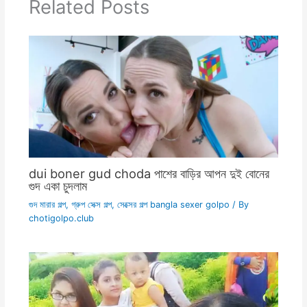
Related Posts
dui boner gud choda পাশের বাড়ির আপন দুই বোনের
গুদ একা চুদলাম
গুদ মারার গল্প
,
গ্রুপ সেক্স গল্প
,
সেক্সের গল্প bangla sexer golpo
/ By
chotigolpo.club