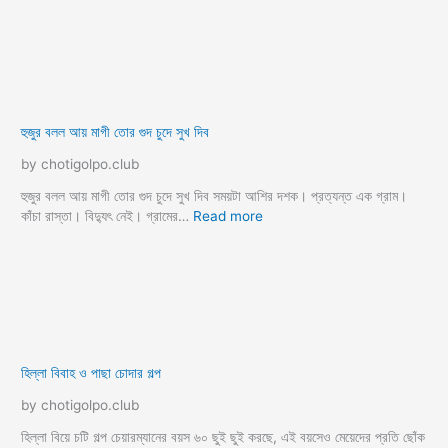
new panu
office panu golpo
pacha chodar new choti
pod chodar choti golpo
porokia choti golpo
pussy fucking choti golpo
real choti golpo bangla
romantic chuda chudi golpo
sami stri sex golpo
sasuri ke chodar new choti
sosur bouma bangla choti
threesome choti golpo
vabi threesome choti golpo
vai didi choti golpo
voda fatanor bangla choti