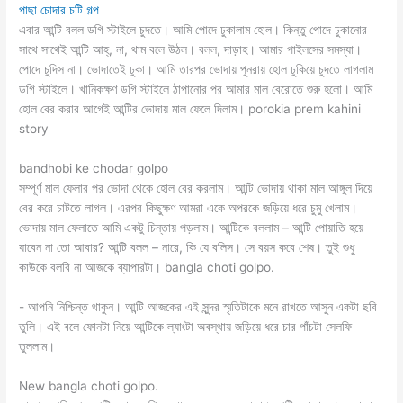
পাছা চোদার চটি গল্প
এবার আন্টি বলল ডগি স্টাইলে চুদতে। আমি পোদে ঢুকালাম হোল। কিন্তু পোদে ঢুকানোর
সাথে সাথেই আন্টি আহ্, না, থাম বলে উঠল। বলল, দাড়াহ। আমার পাইলসের সমস্যা।
পোদে চুদিস না। ভোদাতেই ঢুকা। আমি তারপর ভোদায় পুনরায় হোল ঢুকিয়ে চুদতে লাগলাম
ডগি স্টাইলে। খানিকক্ষণ ডগি স্টাইলে ঠাপানোর পর আমার মাল বেরোতে শুরু হলো। আমি
হোল বের করার আগেই আন্টির ভোদায় মাল ফেলে দিলাম। porokia prem kahini
story
bandhobi ke chodar golpo
সম্পূর্ণ মাল ফেলার পর ভোদা থেকে হোল বের করলাম। আন্টি ভোদায় থাকা মাল আঙ্গুল দিয়ে
বের করে চাটতে লাগল। এরপর কিছুক্ষণ আমরা একে অপরকে জড়িয়ে ধরে চুমু খেলাম।
ভোদায় মাল ফেলাতে আমি একটু চিন্তায় পড়লাম। আন্টিকে বললাম – আন্টি পোয়াতি হয়ে
যাবেন না তো আবার? আন্টি বলল – নারে, কি যে বলিস। সে বয়স কবে শেষ। তুই শুধু
কাউকে বলবি না আজকে ব্যাপারটা। bangla choti golpo.
‌- আপনি নিশ্চিন্ত থাকুন। আন্টি আজকের এই সুন্দর স্মৃতিটাকে মনে রাখতে আসুন একটা ছবি
তুলি। এই বলে ফোনটা নিয়ে আন্টিকে ল্যাংটা অবস্থায় জড়িয়ে ধরে চার পাঁচটা সেলফি
তুললাম।
New bangla choti golpo.