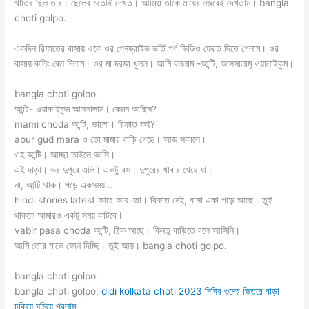
খাতির ছিল তার। ছেলের মতোই দেখত। আমিও তাকে মায়ের নজরেই দেখতাম। bangla
choti golpo.
একদিন রিফাতের বাসায় ওকে ওর পেনড্রাইভ ভর্তি পর্ণ ভিডিও ফেরত দিতে গেলাম। ওর
বাসায় কলিং বেল দিলাম। ওর মা দরজা খুলল। আমি বললাম -আন্টি, আসসালামু ওয়ালাইকুম।
bangla choti golpo.
‌আন্টি- ওয়াকাইকুম আসসালাম। কেমন আছিস?
‌mami choda আন্টি, ভালো। রিফাত কই?
‌apur gud mara ও তো মামার বাড়ি গেছে। আজ সকালে।
‌ওহ আন্টি। আচ্ছা তাইলে আসি।
‌এই দাড়া। ভর দুপুরে এলি। একটু বস। দুপুরের খাবার খেয়ে যা।
‌না, আন্টি থাক। পড়ে একসময়…
‌hindi stories latest আরে আয় তো। রিফাত নেই, বাসা একা পড়ে আছে। তুই
থাকলে আমারও একটু সময় কাটবে।
vabir pasa choda ‌আন্টি, ঠিক আছে। কিন্তু বাড়িতে বলে আসিনি।
‌আমি তোর মাকে ফোন দিচ্ছি। তুই আয়। bangla choti golpo.
bangla choti golpo.
bangla choti golpo.
didi kolkata choti 2023 দিদির গুদের ভিতরে বাড়া
ঢুকিয়ে ঘুমিয়ে পরলাম