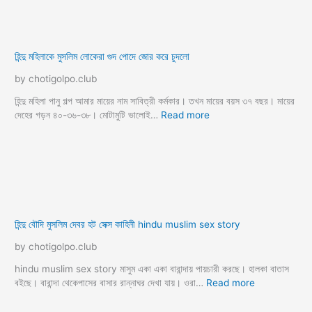
মজার চটি গল্প
মা ও ছেলে সহবাস
মা ছেলে চটি গল্প
মা ছেলে সিরিজ চটি গল্প
মা বোন চটি
মাকে চুদে পেট বানালাম
মাকে চোদার গল্প
মাকে বিয়ে করে চুদলাম
মাগী চুদার গল্প
মাগী শাশুড়ির গরম ভোদা
মামা ভাগ্নি চটি
মামাতো বোন চুদার চটি
মামীকে চুদার গল্প
মায়ের পরকীয়া চটি
মায়ের পরকীয়া সেক্স চটি গল্প