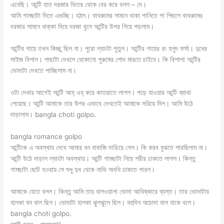
এনেছি। আন্টি হাত দরজার ভিতর থেকে বের করে বলল – দে।
‌আমি গামছাটা দিতে এগুচ্ছি। হঠাৎ। বাথরুমের সামনে থাকা পানিতে পা পিছলে বাথরুমের
দরজার সামনে ধাক্কা দিয়ে দরজা খুলে আন্টির উপর গিয়ে পড়লাম।
‌আন্টির গায়ে তখন কিচ্ছু ছিল না। পুরো ল্যাংটা পুতুল। আন্টির গায়ের রং হলুদ ফর্সা। দুধের
সাইজ বিশাল। পাছাটা দেখলে যেকোনো পুরুষের পোদ মারতে চাইবে। কি বিশাল! আন্টির
ভোদাটা দেখতে পাচ্ছিলাম না।
ওটা দেখার আগেই আন্টি আহ্ ওহ্ করে কাতরাতে লাগল। পড়ে যাওয়ার আন্টি ব্যাথা
পেয়েছে। আন্টি আমাকে তার উপর এভাবে দেখতেই আমাকে সরিয়ে দিল। আমি উঠে
দাড়ালাম। bangla choti golpo.
bangla romance golpo
আন্টিকে এ অবস্থায় দেখে আমার ধন বাবাজি দাড়িয়ে গেল। কি করব বুঝতে পারছিলাম না।
আন্টি উঠে দাড়াল ল্যাংটা অবস্থায়। আন্টি গামছাটা নিয়ে শরীর ঢাকতে লাগল। কিন্তু
গামছাটা ছোট হওয়ায় সে শুধু দুধ থেকে নাভি অবধি ঢাকতে পারল।
আমাকে যেতে বলল। কিন্তু আমি তার বালওয়ালা ভোদা আবিষ্কারে ব্যস্ত। তার ভোদাটায়
হালকা ঘন বাল ছিল। ভোদাটা হালকা ঝুলঝুলে ছিল। বহুদিন অচোদা বাল যাকে বলে।
bangla choti golpo.