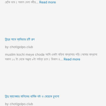
xxx golpo
অজাচার চটি গল্প
অফিস সেক্স চটি গল্প
অ্যান্টিকে চুদার গল্প
আম্মু চুদা চটি গল্প
আম্মুক চুদার চটি গল্প
কচি গুদ চোদার গল্প
কাকিমা কে চুদার গল্প
কাজের মাসির কালো গুদ চোদা
কাজের মেয়ে চটি
কুমারী মেয়ে চোদা
খালা ও মা চুদে হয়রান
খালা কে চুদার গল্প
খালাতো বোন চুদা
খালার ভোদায় অনেক জ্বালা