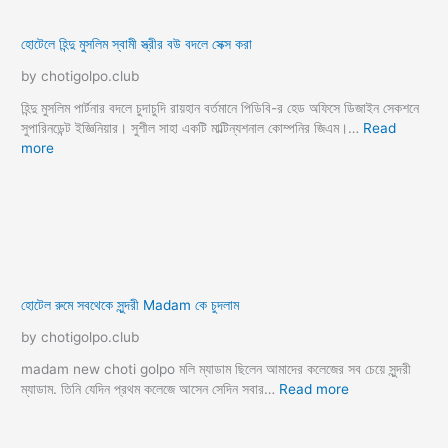
coti golpo
daily update choti
debor bhabi sex choti golpo
dhon chosa
dhorshon choti golpo bangla
dudh chodar choti golpo
facial cumshoot sex
gf choti golpo
girlfriend ke chodar golpo
group choti golpo
gud chudar choti golpo
hindu muslim choti
indian bengali choti golpo
jor kore chuda
kajer meye chodar kahini