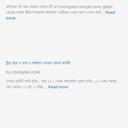
গাড়িতে চুদার গল্প
গুদ মারার গল্প
গে চটি গল্প
গ্যাংব্যাং চটি গল্প
গ্রুপ সেক্স গল্প
চাচীকে চোদার গল্প
চুদাচুদির গল্প
জামাই শাশুড়ি চটি
জোর করে চুদার গল্প
ডগি স্টাইল চটি
থ্রিসাম চটি গল্প
দিদিকে চুদার গল্প
দুধ চটি গল্প
ধর্ষণ চটি গল্প
নায়িকা চটি গল্প