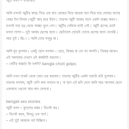
‌আন্টি বলল – যাআআ!!
আমি তখনই আন্টির কাছে গিয়ে এক হাত কোমরে দিয়ে আরেক হাত দিয়ে তার ভোদার বালের
গোছা টান দিলাম।আন্টি আহ্ করে উঠল। তারপর আন্টি আমার গালে একটা থাপ্পড় মারল।
তখনই তার দুদু থেকে গামছা খুলে গেল। আন্টির সেদিকে হুশই নেই। আন্টি রাগের চোটে
বলতে লাগল – তুই আমার ছেলের মতো। ছোটবেলা থেকেই তোকে ছেলের মতো দেখেছি।
আর তুই। ছিঃ।। আমি তোর বন্ধুর মা।
‌আমি মুখ খুললাম। একটু হেসে বললাম – হেহে, নিজের মা তো নন আপনি। নিজের মাকেও
এই অবস্থায় দেখলে এই কাজটাই করতাম।
– নোটির বাচ্চা!! কি বললি? bangla choti golpo.
আমি তখন পকেট থেকে ফোন বের করলাম। তারপর আন্টির একটা ল্যাংটা ছবি তুললাম।
তারপর বললাম, আন্টি বেশি কথা বলবেন না। না হলে এই ছবি দেখে আমি আর আপনার ছেলে
একসাথে খেচবো আর মাল ফেলবো।
bengali sex stories
আন্টি বলল – কুত্তার বাচ্চা। ডিলেট কর।
– ডিলেট করব, কিন্তু এক শর্তে।
– এই তুই আমাকে শর্ত দিচ্ছিস।