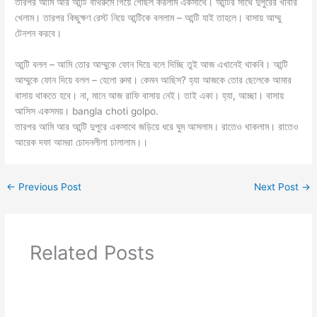
তারপর আমি আর আন্টি বাথরুমে গিয়ে গোছল করলাম একসাথে। আন্টির সাথে দুপুরের খাবার
খেলাম। তারপর কিছুক্ষণ রেস্ট নিয়ে আন্টিকে বললাম – আন্টি যাই তাহলে। বাসায় আম্মু
টেনশন করবে।
‌আন্টি বলল – আমি তোর আম্মুকে ফোন দিয়ে বলে দিচ্ছি তুই আজ এখানেই থাকবি। আন্টি
আম্মুকে ফোন দিয়ে বলল – হেলো রুমা। কেমন আছিস? হ্যা আজকে তোর ছেলেকে আমার
বাসায় থাকতে হবে। না, মানে আজ রাফি বাসায় নেই। তাই একা। হ্যা, আচ্ছা। বাসায়
আসিস একসময়। bangla choti golpo.
‌তারপর আমি আর আন্টি দুপুরে একসাথে জড়িয়ে ধরে ঘুম আসলাম। রাতেও থাকলাম। রাতেও
আরেক দফা আমরা চোদনলীলা চালালাম।।
←
Previous Post
Next Post
→
Related Posts
আপন ভাবির সাথে গ্রুপ সেক্স