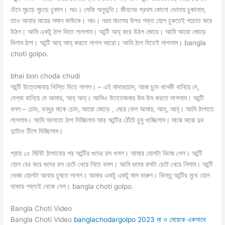
টেনে মুচড়ে মুচড়ে ঢুকাল। আঃ। সেকি অনুভূতি। জীবনের প্রথম কোনো ভোদায় ঢুকালাম,
তাও আবার মায়ের সমান কাউকে। আঃ। নরম মাংসের উপর শক্ত হোল ঢুকতেই পচোত করে
উঠল। আমি একটু ঠাপ দিতে লাগলাম। আন্টি আহ্ করে উঠল জোরে। আমি আরো জোড়ে
দিলাম ঠাপ। আন্টি আহ্ আহ্ করতে লাগল আরো। আমি ঠাপ দিতেই লাগলাম। bangla
choti golpo.
bhai bon choda chudi
আন্টি উত্তেজনায় খিস্তি দিতে লাগল। – এই মাদারচোদ, আজ চুদে খানকী বানিয়ে দে,
বেশ্যা বানিয়ে দে আমায়, আহ্ আহ্। আমিও উত্তেজনায় উম উম করতে লাগলাম। আন্টি
বলল – চোদ, বন্ধুর মাকে চোদ, আরো জোড়ে , মেরে ফেল আমায়, আহ্, আহ্। আমি ঠাপাতে
লাগলাম। আমি আলতো ঠাপ দিচ্ছিলাম আর আন্টির ঠোঁটে চুমু খাচ্ছিলাম। মাঝে মাঝে দুধ
দুটোও টিপে দিচ্ছিলাম।
প্রায় ১৫ মিনিট ঠাপানোর পর আন্টির গুদের রস খসল। আমার হোলটা ভিজে গেল। আন্টি
হোল বের করে গুদের রস চেটে খেয়ে নিতে বলল। আমি গুদের রসটা চেটে খেয়ে নিলাম। আন্টি
ভেজা হোলটা আবার চুষতে লাগল। আমার একটু একটু মাল বারুল। কিন্তু আন্টির মুখে হোল
থাকায় শক্তই থেকে গেল। bangla choti golpo.
Bangla Choti Video
Bangla Choti Video
banglachodargolpo 2023 মা ও মেয়েকে একসাথে