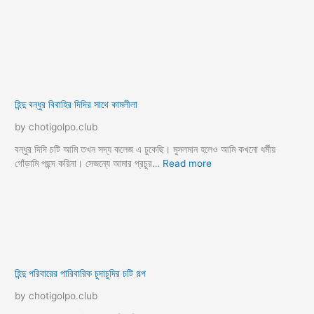
নতুন চটি
anal sex story
18 choti golpo
bangla car sex choti
bangla choti kahini new
bangla chuda chudir golpo
bangla group chodar golpo
bangla panu golpo online
blowjob choti golpo
choti sex story
deep throat sex
desi big ass
doctor porn story
family choti golpo
gangbang choti
gud chodar golpo
jor kore choda
kolkata bangla choti golpo
khanki magi choda