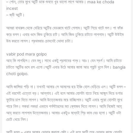
– শোন, তোর মুখে আন্টি ডাক শুনতে খুব ভালো লাগে আমার। maa ke choda
incest
– জ্বী আন্টি।
আমরা বাথরুম থেকে বেরিয়ে আন্টির বেডরুমে খাটে গেলাম। আন্টি গিয়ে খাটে শুল। পা ফাঁক
করে বলল। এবার গুদে জিভ ঢুকিয়ে চাট। আমি জিভ ঢুকিয়ে চাটতে লাগলাম। আন্টি উউইম
উম করতে লাগল। প্রথমবার চোদনেই ভোদা চাটা।
vabir pod mara golpo
আহ কি লাগছিল। যেন মধু। সাথে একটু প্রসাবের গন্ধ। আঃ। যেন স্বর্গ। আমি চাটতে
চাটতে আন্টির গুদে রস এলো।আন্টি এবার উঠে আমার জামা আর প্যান্ট খুলে দিল। bangla
choti golpo.
আমি জাঙ্গিয়া পড়ি না। তখনই আমার সে আমলের ছয় ইঞ্চি হোল বেড়িয়ে এল। আন্টি বলল –
এই বয়সেই এত্তো বড়। আল্লাহ। এই বলে আমার হোলটা হাতে নিয়ে আঙ্গুল দিয়ে ডগার
ফুটোয় চাপ দিতে লাগল। আমি উত্তেজনায় মরে যাচ্ছিলাম। আন্টি এবার পুরো হোলটা মুখে
পারে নিল। লকর! লকর! এভাবে পর্নস্টারদের মত ব্লোজব দিতে লাগল। আমি নিজেই আহ্
আহ্ করতে লাগলাম উত্তেজনায়। আমার একটুও মধ্যেই প্রি কাম বের হলো। আন্টি ওটা
চেটে খেয়ে নিল।
আন্টি বলল – এবার আমার ভোদার জ্বালা মেটা। এই বলে আন্টি তার ভোদার কাছে হোলটা