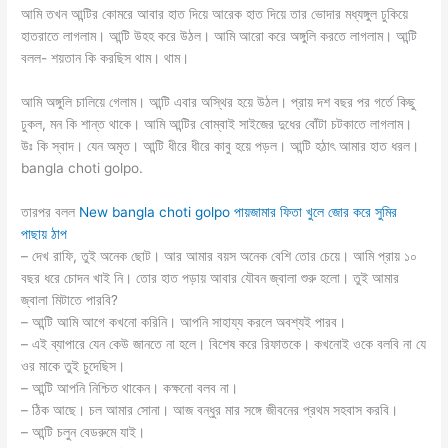
আমি তখন আন্টির কোমরে আবার হাত দিয়ে আরেক হাত দিয়ে তার ভোদার মধ্যঙ্গুল ঢুকিয়ে
হাতরাতে লাগলাম। আন্টি উহহ করে উঠল। আমি আরো করে অঙ্গুলি করতে লাগলাম। আন্টি
বলল- শয়তান কি করছিস থাম। থাম।
আমি অঙ্গুলি চালিয়ে গেলাম। আন্টি এবার অস্থির হয়ে উঠল। প্রায় দশ বছর পর গর্তে কিছু
ঢুকল, মন কি শান্ত থাকে। আমি আন্টির বোম্বাই সাইজের দুধের বোঁটা চটকাতে লাগলাম।
উঃ কি স্বাদ। যেন অমৃত। আন্টি ধীরে ধীরে কাবু হয়ে পড়ল। আন্টি হঠাৎ আমার হাত ধরল।
bangla choti golpo.
তারপর বলল
New bangla choti golpo পায়জামার ফিতা খুলে জোর করে সুমির
পাছায় ঠাপ
– দেখ রাফি, তুই অনেক ছোট। আর আমার বয়স অনেক বেশি তোর চেয়ে। আমি প্রায় ১০
বছর ধরে চোদন খাই নি। তোর হাত পড়ায় আবার যৌবন জ্বালা শুরু হলো। তুই আমার
জ্বালা মিটাতে পারবি?
– আন্টি আমি আগে কখনো করিনি। আপনি সাহায্য করলে অবশ্যই পারব।
– এই ব্যাপারে যেন কেউ জানতে না হলে। বিশেষ করে রিফাতকে। কখনোই ওকে বলবি না যে
ওর মাকে তুই চুদেছিস।
– আন্টি আপনি নিশ্চিত থাকেন। কক্ষনো বলব না।
– ঠিক আছে। চল আমার সোনা। আজ বন্ধুর মার সঙ্গে জীবনের প্রথম সহবাস করবি।
– আন্টি চলুন বেডরুমে যাই।