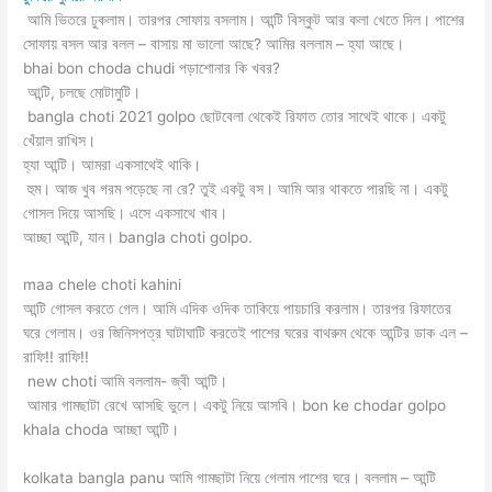
‌ আমি ভিতরে ঢুকলাম। তারপর সোফায় বসলাম। আন্টি বিস্কুট আর কলা খেতে দিল। পাশের
সোফায় বসল আর বলল – বাসায় মা ভালো আছে? আমির বললাম – হ্যা আছে।
‌bhai bon choda chudi পড়াশোনার কি খবর?
‌ আন্টি, চলছে মোটামুটি।
‌ bangla choti 2021 golpo ছোটবেলা থেকেই রিফাত তোর সাথেই থাকে। একটু
খেঁয়াল রাখিস।
‌হ্যা আন্টি। আমরা একসাথেই থাকি।
‌ হুম। আজ খুব গরম পড়েছে না রে? তুই একটু বস। আমি আর থাকতে পারছি না। একটু
গোসল দিয়ে আসছি। এসে একসাথে খাব।
‌আচ্ছা আন্টি, যান। bangla choti golpo.
maa chele choti kahini
‌আন্টি গোসল করতে গেল। আমি এদিক ওদিক তাকিয়ে পায়চারি করলাম। তারপর রিফাতের
ঘরে গেলাম। ওর জিনিসপত্র ঘাটাঘাটি করতেই পাশের ঘরের বাথরুম থেকে আন্টির ডাক এল –
রাফি!! রাফি!!
‌ new choti আমি বললাম- জ্বী আন্টি।
‌ আমার গামছাটা রেখে আসছি ভুলে। একটু নিয়ে আসবি। bon ke chodar golpo
‌khala choda আচ্ছা আন্টি।
kolkata bangla panu‌ আমি গামছাটা নিয়ে গেলাম পাশের ঘরে। বললাম – আন্টি