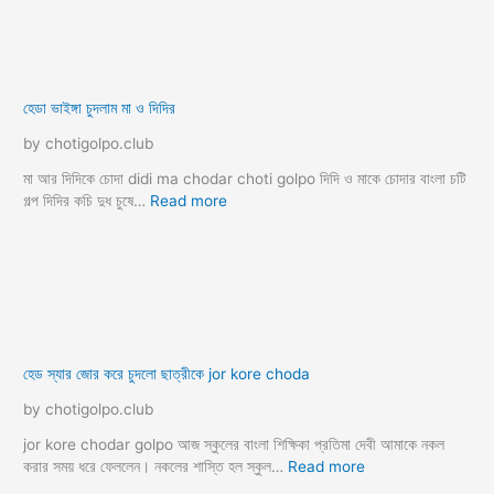
khala ke chodar choti golpo
kochi magi voda choda
kolkata choti golpo
kumari meye choda
latest bangla choti golpo
lip kiss bangla
ma bon chudar golpo
ma chodar kahini
ma chodar panu golpo
ma ke chodar new choti
magi choti golpo
mama vagni porn golpo
mayer porokia
new choti golpo bangla