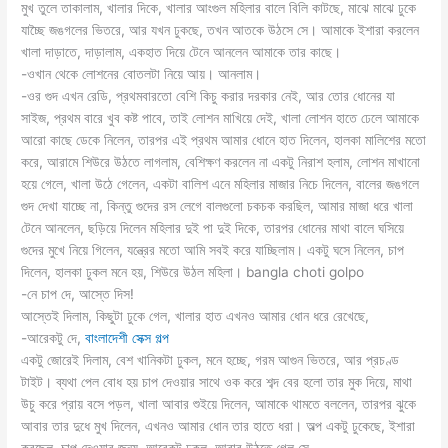
মুখ তুলে তাকালাম, খালার দিকে, খালার আংগুল মহিলার বালে বিলি কাটছে, মাঝে মাঝে ঢুকে
যাচ্ছৈ জঙগলের ভিতরে, আর যখন ঢুকছে, তখন আতকে উঠসে সে। আমাকে ইশারা করলেন
খালা দাড়াতে, দাড়ালাম, একহাত দিয়ে টেনে আনলেন আমাকে তার কাছে।
-ওখান থেকে লোশনের বোতলটা নিয়ে আয়। আনলাম।
-ওর গুদ এখন রেডি, প্রথমবারতো বেশি কিচু করার দরকার নেই, আর তোর ধোনের যা
সাইজ, প্রথম বারে খুব কষ্ট পাবে, তাই লোশন মাখিয়ে দেই, খালা লোশন হাতে ঢেলে আমাকে
আরো কাছে ডেকে নিলেন, তারপর এই প্রথম আমার ধোনে হাত দিলেন, হালকা মালিশের মতো
করে, আরামে শিউরে উঠতে লাগলাম, বেশিক্ষণ করলেন না একটু নিরাশ হলাম, লোশন মাখানো
হয়ে গেলে, খালা উঠে গেলেন, একটা বালিশ এনে মহিলার মাজার নিচে দিলেন, বালের জঙগলে
গুদ দেখা যাচ্ছে না, কিন্তু গুদের রস লেগে বালগুলো চকচক করছিল, আমার মাজা ধরে খালা
টেনে আনলেন, ছড়িয়ে দিলেন মহিলার দুই পা দুই দিকে, তারপর ধোনের মাথা বালে ঘসিয়ে
গুদের মুখে নিয়ে গিলেন, যন্ত্রের মতো আমি সবই করে যাচ্ছিলাম। একটু ঘসে নিলেন, চাপ
দিলেন, হালকা ঢুকল মনে হয়, শিউরে উঠল মহিলা। bangla choti golpo
-নে চাপ দে, আস্তে দিস!
আস্তেই দিলাম, কিছুটা ঢুকে গেল, খালার হাত এখনও আমার ধোন ধরে রেখেছে,
-আরেকটু দে,
বাংলাদেশী সেক্স গল্প
একটু জোরেই দিলাম, বেশ খানিকটা ঢুকল, মনে হচ্ছে, গরম আগুন ভিতরে, আর প্রচণ্ড
টাইট। ব্যথা পেল বোধ হয় চাপ দেওয়ার সাথে ওক করে শব্দ বের হলো তার মুক দিয়ে, মাথা
উচু করে প্রায় বসে পড়ল, খালা আবার শুইয়ে দিলেন, আমাকে থামতে বললেন, তারপর ঝুকে
আবার তার দুধে মুখ দিলেন, এখনও আমার ধোন তার হাতে ধরা। অল্প একটু ঢুকেছে, ইশারা
করছেল, চাপ দেওয়ার জন্য, আরেকটু ঢুকল, আবার উঠতে গেল সে,