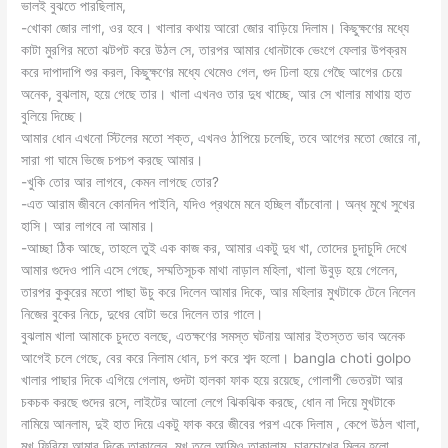
ভালই বুঝতে পারছিলাম,
-খোকা জোর লাগা, ওর হবে। খালার কথায় আরো জোর বাড়িয়ে দিলাম। কিছুক্ষণের মধ্যে
কাটা মুরগির মতো ঝটপট করে উঠল সে, তারপর আমার ধোনটাকে ভেংগে ফেলার উপক্রম
করে দাপাদাপি শুর করল, কিছুক্ষণের মধ্যে থেমেও গেল, গুদ ঢিলা হয়ে গেছৈ আগের চেয়ে
অনেক, বুঝলাম, হয়ে গেছে তার। খালা এখনও তার দুধ খাচ্ছে, আর সে খালার মাথায় হাত
বুলিয়ে দিচ্ছে।
আমার ধোন এখনো স্টিলের মতো শক্ত, এখনও ঠাপিয়ে চলেছি, তবে আগের মতো জোরে না,
সারা গা ঘামে ভিজে চপচপ করছে আমার।
-খুকি তোর আর লাগবে, কেমন লাগছে তোর?
-এত আরাম জীবনে কোনদিন পাইনি, যদিও প্রথমে মনে হচ্ছিল বাঁচবোনা। অন্ধ মুখে সুখের
হাসি। আর লাগবে না আমার।
-আচ্ছা ঠিক আছে, তাহলে তুই এক কাজ কর, আমার একটু দুধ খা, তোদের চুদাচুদি দেখে
আমার গুদেও পানি এসে গেছে, সম্মতিসূচক মাথা নাড়াল মহিলা, খালা উবুড় হয়ে গেলেন,
তারপর কুকুরের মতো পাছা উচু করে দিলেন আমার দিকে, আর মহিলার মুখটাকে টেনে নিলেন
নিজের বুকের নিচে, দুধের বোটা ভরে দিলেন তার গালে।
বুঝলাম খালা আমাকে চুদতে বলছে, এতক্ষণের সমস্ত ঘটনায় আমার ইতস্তত ভাব অনেক
আগেই চলে গেছে, বের করে নিলাম ধোন, চপ করে শব্দ হলো। bangla choti golpo
খালার পাছার দিকে এগিয়ে গেলাম, গুদটা হালকা ফাক হয়ে রয়েছে, গোলাপী ভেতরটা আর
চকচক করছে গুদের রসে, লাইটের আলো লেগে ঝিকঝিক করছে, ধোন না দিয়ে মুখটাকে
নামিয়ে আনলাম, দুই হাত দিয়ে একটু ফাক করে জীবের পরশ একে দিলাম , কেপে উঠল খালা,
মুখ ফিরিয়ে আমার দিকে তাকালেন, মুখ তুলে আমিও তাকালাম, চারচোখের মিলন হলো,