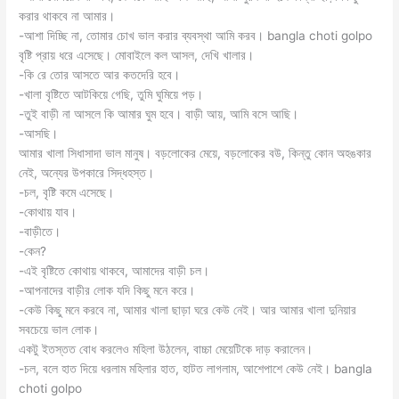
করার থাকবে না আমার।
-আশা দিচ্ছি না, তোমার চোখ ভাল করার ব্যবস্থা আমি করব। bangla choti golpo
বৃষ্টি প্রায় ধরে এসেছে। মোবাইলে কল আসল, দেখি খালার।
-কি রে তোর আসতে আর কতদেরি হবে।
-খালা বৃষ্টিতে আটকিয়ে গেছি, তুমি ঘুমিয়ে পড়।
-তুই বাড়ী না আসলে কি আমার ঘুম হবে। বাড়ী আয়, আমি বসে আছি।
-আসছি।
আমার খালা সিধাসাদা ভাল মানুষ। বড়লোকের মেয়ে, বড়লোকের বউ, কিন্তু কোন অহঙকার
নেই, অন্যের উপকারে সিদ্ধহস্ত।
-চল, বৃষ্টি কমে এসেছে।
-কোথায় যাব।
-বাড়ীতে।
-কেন?
-এই বৃষ্টিতে কোথায় থাকবে, আমাদের বাড়ী চল।
-আপনাদের বাড়ীর লোক যদি কিছু মনে করে।
-কেউ কিছু মনে করবে না, আমার খালা ছাড়া ঘরে কেউ নেই। আর আমার খালা দুনিয়ার
সবচেয়ে ভাল লোক।
একটু ইতস্তত বোধ করলেও মহিলা উঠলেন, বাচ্চা মেয়েটিকে দাড় করালেন।
-চল, বলে হাত দিয়ে ধরলাম মহিলার হাত, হাটত লাগলাম, আশেপাশে কেউ নেই। bangla
choti golpo