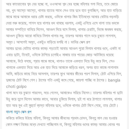
আর কাতরানোর শব্দ বের হচ্ছে না, ওওআআ শব্দ বের হচ্ছে মহিলার গলা দিয়ে, তবে জোরে
নয়, খুব আস্তে আস্তে, খালার হাতের সাথে সেও তার দুধে হাত বুলাচ্ছিল, আর হাত বাড়িয়ে
মাঝে মাঝে আমাকে ধরার চেষ্টা করছে, ওদিকে খালার জিব ইতিমধ্যে আমার বোটায় শুড়শুড়ি
দেয়া শুরু করেছে, পাগল হয়ে খালার গুদ খামছে ধরলাম, একটু এগিয়ে এসে খালা তার গুদকে
আমার সম্পত্তি বানিয়ে দিলেন, আংগুল দিয়ে ঘসে দিলাম, খালার চেরাটা, ভিজে জবজব করছে,
আংগুল ঢুকিয়ে আরো মাখিয়ে নিলাম খালার মধু, তারপর আমার গালে ভরে চুষতে লাগলাম,
অমৃত। আসলেই অমৃত, একটুও বাড়িয়ে বলছি না। ভাবির সেক্স গল্প
আমার দুধের বোটায় খালার কামড় পড়তেই আবার আংগুল পুরো দিলাম খালার গুদে, একটা না
এবার দুটো, তিনটে, ওদিকে ঠাপিয়ে চলেছি< মাজায় তার পায়ের জোড় আটকিয়ে ধরেছে
আমাকে, উঠে বসছে, প্রায় মাঝে মাঝে, খালাও তাকে একহাত দিয়ে উচু করে দিল, সেও
খালাকে একহাত দিয়ে আর এক হাত দিয়ে আমাকে জড়িয়ে ধরল, অপর হাত কাজে লাগালাম
আমি, জড়িয়ে কাছে নিয়ে আসলাম, তারপর মুখে আমার জীবের পরশ দিলাম, ঠোট এগিয়ে দিল,
দুজনের ঠোট মিশে গেল। ঠাপের গতি একটু কমে গেছে, জায়গা পাচ্ছি না ঠাপের। bangla
choti golpo
খালা মনে হয় বুঝতে পারলেন, সরে গেলেন, আমাকেও সরিয়ে নিলেন। তারপর মহিলার পা দুটো
উচু করে তুলে দিলেন আমার কাধে, আবার ঢুকিয়ে দিলাম, দুই পা ধরে ঠাপাতে লাগলাম, খালার
হাত আর মুখ এই মুহুর্তে ব্যস্ত মহিলার দুধে, ওদিকে খালার ঠোট মিশে গেছে, তার ঠোটে।
বাংলা নতুন সেক্স গল্প
ককিয়ে ককিয়ে উঠছে মহিলা, কিন্তু আমার জীবনের প্রথম চোদন, কিন্তু মাল বের হওয়ার
কোন লক্ষ্মণ নিজের মধ্যে দেখতে পাচ্ছিলাম না, কিন্তু মহিলার গুদের কামড় আমার ধোনর পর