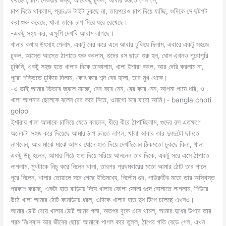
চাপ দিতে থাকলাম, প্রচণ্ড টাইট ঢুকছে না, তারপরেও চাপ দিয়ে যাচ্ছি, ওদিকে সে ছটপট
করা শুরু করেছে, খালা তাকে চাপ দিয়ে ধরে রেখেছে।
-একটু সহ্য কর, এক্ষুণি দেখবি আরাম লাগছে।
খালার কথায় উৎসাহ পেলাম, একটু বের করে এনে আবার ঢুকিয়ে দিলাম, এবারে একটু সহজে
ঢুকল, আস্তে আস্তে ঠাপাতে শুরু করলাম, গুদের রস ছাড়া শুরু হল, ধোন এখনও পুরোপুরি
ঢুকিনি, একটু সহজ হতে খালার দিকে তাকালাম, খালা ইশারা করল, আর দেরি করলাম না,
পুরো শক্তিতে ঢুকিয়ে দিলাম, কোৎ করে শব্দ বের হলো, তার মুখ থেকে।
-ও ভাই আমার ভিতরে জ্বলে যাচ্ছে, বের করে নেন, বের করে নেন, আপনা পায়ে ধরি, ও
খালা আপনার ছেলেকে বলেন বের করে নিতে, ওমাগো মরে যাবো আমি।- bangla choti
golpo
ইশারায় খালা আমাকে চালিয়ে যেতে বললেন, ধীরে ধীরে ঠাপাচ্ছিলাম, গুদের রস এতক্ষণে
অনেকটা সহজ করে দিয়েছে আমার ঠাপ চলতে লাগল, খালা আবার তার দুধদুটো ছানতে
লাগলেন, আর মাঝে মাঝে আমার ধোনে হাত দিয়ে দেখছিলেন ঠিকমতো ঢুকছে কিনা, খালা
একটু উচু হলেন, আমার পিঠে হাত দিয়ে সরিয়ে আনলেন তার দিকে, একটু সরে এসে ঠাপাতে
লাগলাম, মুখটাকে নিচু করে নিলেন খালা, তারপর প্রথমবারের মতো আমার ঠোট তার গালে
পুরে নিলেন, খালার তোয়ালে সরে গেছে ইতিমধ্যে, নির্লোম গুদ, পাউরুটির মতো তার অস্থিস্ত
প্রকাশ করছে, একটা হাত বাড়িয়ে দিয়ে খালার ফোলা ফোলা গুদে বোলাতে লাগলাম, শিউরে
উঠে খালা আমার ঠোট কামড়িয়ে ধরল, ওদিকে খালার হাত দুধ টিপে চলেছে এখনও।
আমার ঠোট বেয়ে খালার ঠোট আমর গলা, অতপর বুকে এসে থামল, আমার দুধের উপরে তার
গরম নিঃশ্বাস আর জীবের ছোয়া আমাকে পাগল করে তুলল, ঠাপের গতি বেড়ে গেল, এখন