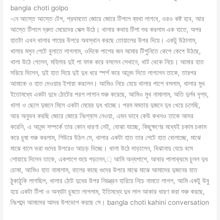
bangla choti golpo
-নে আস্তে আস্তে টেপ, প্রথমতো জোরে জোরে টিপলে ব্যথা লাগবে, ওরও কষ্ট হবে, আর
আস্তে টিপলে দ্রুত মেয়েদের সেক্স উঠে। খালার কথায় টিপা শুর করলাম এক হাতে, অপর
হাতটা এখন খালার পায়ের উপরে অবস্থান করছে তোয়ালের উপর দিয়ে। একটু উঠালাম,
খালার মসৃন পেটে বুলাতে লাগলাম, ওদিকে পাশের জন আমার টিপুনিতে কেপে কেপে উঠছে,
খালা উঠে গেলেন, মহিলার দুই পা ফাক করে বসলেন সেখানে, খাট থেকে নিচে। আমার হাত
সরিয়ে দিলেন, দুই হাত দিয়ে দুই দুধ ধরে স্পর্শ করে আনন্দ দিতে লাগলেন তাকে, তারপর
আমাকে ও হাত দেওয়ার ইশারা করলেন। আমিও নিচে যেয়ে খালার পাশে বসলাম, খালার মুখ
ইতোমধ্যে একটা দুধে ঠোটের পরশ লাগান শুরু করেছে, আমিও মুখ নামালাম, অতি দুর্লব দৃশ্য,
খালা ও ছেলে দুজনে মিলে একটা মেয়ের দুধ খাচ্ছে। পরম মমতায় দুজনে দুধ খেয়ে চলেছি,
আর অনুভব করছি জোরে জোরে নিঃশ্বাস নেওয়া, এমন ভাবে কেউ কখনও তাকে আদর
করেনি, এ আনন্দ সম্পর্কে তার কোন ধারণা নেই, বোঝা যাচ্ছে, কিছুক্ষণের মধ্যেই চকাম চকাম
করে চুষা শুরু করলাম, শিউরে উঠল সে, খালার একটা হাত তার পেটে হাত বোলাচ্ছে, মাঝে
মাঝে বালে ভরা গুদের উপরেও আচড় দিচ্ছে। খালা উঠে দাড়ালেন, বিঝানায় যেয়ে বসে
শোয়ায়ে দিলেন তাকে, একপাশে শুয়ে পড়লেন,্ আমি অন্যপাশে, আবার পালাক্রমে চুলল দুধ
চোষা, আমিও হাত নামালাম, বালের কাছে গুদের উপরে মাঝে মাঝে আমাদের দুজনের হাত
ঠুকাঠুকি লাগছিল, খালার ঠোট দুধের উপর নিয়ন্ত্রন হারিয়ে নিচে নামতে লাগল, আমি একটু উবু
হয়ে একটা টিপা ও অন্যটা চুষতে লাগলাম, ইতিমধ্যে দুধ লাল আকার ধারণ করা শুরু করছে,
নিঃশব্দে আমাদের আদর উপভোগ করছে সে। bangla choti kahini conversation