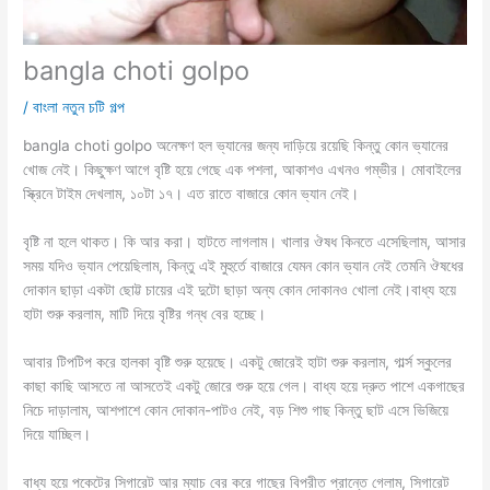
bangla choti golpo
/
বাংলা নতুন চটি গল্প
bangla choti golpo অনেক্ষণ হল ভ্যানের জন্য দাড়িয়ে রয়েছি কিন্তু কোন ভ্যানের
খোজ নেই। কিছুক্ষণ আগে বৃষ্টি হয়ে গেছে এক পশলা, আকাশও এখনও গম্ভীর। মোবাইলের
স্ক্রিনে টাইম দেখলাম, ১০টা ১৭। এত রাতে বাজারে কোন ভ্যান নেই।
বৃষ্টি না হলে থাকত। কি আর করা। হাটতে লাগলাম। খালার ঔষধ কিনতে এসেছিলাম, আসার
সময় যদিও ভ্যান পেয়েছিলাম, কিন্তু এই মুহুর্তে বাজারে যেমন কোন ভ্যান নেই তেমনি ঔষধের
দোকান ছাড়া একটা ছোট্ট চায়ের এই দুটো ছাড়া অন্য কোন দোকানও খোলা নেই।বাধ্য হয়ে
হাটা শুরু করলাম, মাটি দিয়ে বৃষ্টির গন্ধ বের হচ্ছে।
আবার টিপটিপ করে হালকা বৃষ্টি শুরু হয়েছে। একটু জোরেই হাটা শুরু করলাম, গার্ল্স স্কুলের
কাছা কাছি আসতে না আসতেই একটু জোরে শুরু হয়ে গেল। বাধ্য হয়ে দ্রুত পাশে একগাছের
নিচে দাড়ালাম, আশপাশে কোন দোকান-পাটও নেই, বড় শিশু গাছ কিন্তু ছাট এসে ভিজিয়ে
দিয়ে যাচ্ছিল।
বাধ্য হয়ে পকেটের সিগারেট আর ম্যাচ বের করে গাছের বিপরীত প্রান্তে গেলাম, সিগারেট