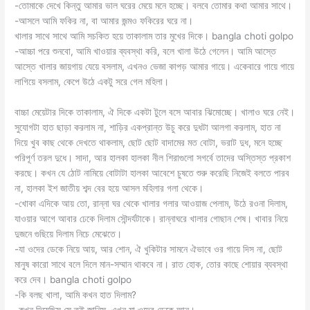
-তোমাকে দেখে কিন্তু আমার ভাল ঘরের মেয়ে মনে হচ্ছে। বলবে তোমার কথা আমার সাথে।
-আসলে আমি ফকির না, বা আমার জন্মও ফকিরের ঘরে না।
খালার সাথে সাথে আমি সচকিত হয়ে তাকালাম তার মুখের দিকে। bangla choti golpo
-আচ্চা পরে শুনবো, আমি খাওয়ার ব্যবস্থা করি, বলে খালা উঠে গেলেন। আমি আস্তে
আস্তে খালার জায়গায় যেয়ে বসলাম, এখনও ভেজা কাপড় আমার গায়ে। একেবারে গায়ে গায়ে
লাগিয়ে বসলাম, কেপে উঠে একটু সরে গেল মহিলা।
বাচ্চা মেয়েটার দিকে তাকালাম, ঐ দিকে একটা টুলে বসে আবার ঝিমোচ্ছে। খালাও ঘরে নেই।
সুযোগটা হাত ছাড়া করলাম না, শাড়ির একপ্রান্ত উচু করে দুধটা আলগা করলাম, হাত না
দিয়ে খুব কাছ থেকে দেখতে থাকলাম, ছোট ছোট বাদামের মত বোটা, ভরাট দুধ, মনে হচ্ছে
পরিপূর্ণ তরল দুধে। সাদা, আর হালকা হালকা নীল শিরাগুলো সগর্বে তাদের অস্তিস্ত প্রকাশ
করছে। কখন যে ঠোট নামিয়ে বোটাটা হালকা আবেশে চুষতে শুরু করেছি নিজেই বলতে পারব
না, হালকা ইশ জাতীয় শব্দ বের হয়ে আসল মহিলার গলা থেকে।
-খোকা এদিকে আয় তো, রান্না ঘর থেকে খালার গলার আওয়াজ পেলাম, উঠে রওনা দিলাম,
যাওয়ার আগে আবার ঢেকে দিলাম সৌন্দর্যটাকে। রান্নাঘরে খালার গোছান শেষ। খাবার নিয়ে
দুজনে গুছিয়ে দিলাম নিচে মেঝেতে।
-যা ওদের ডেকে নিয়ে আয়, আর শোন, ঐ খুকিটার সামনে ঐভাবে ওর গায়ে দিস না, ছোট
মানুষ কারো সাথে বলে দিলে মান-সম্মান থাকবে না। রাত হোক, তোর কাছে শোয়ার ব্যবস্থা
করে দেব। bangla choti golpo
-কি বলছ খালা, আমি কখন হাত দিলাম?
-কখন দিয়েছিস সে তুই জানিস, এখন যা ওদের ডেকে আন।