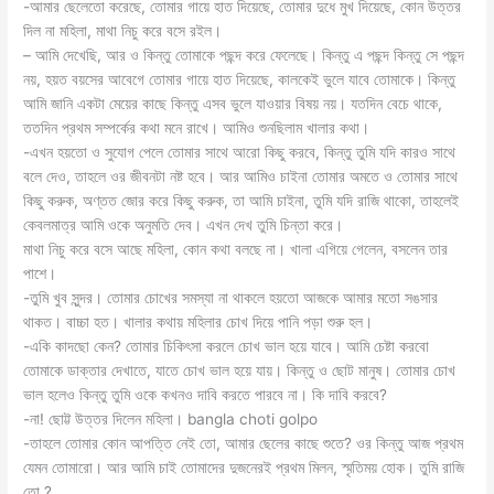
-আমার ছেলেতো করেছে, তোমার গায়ে হাত দিয়েছে, তোমার দুধে মুখ দিয়েছে, কোন উত্তর
দিল না মহিলা, মাথা নিচু করে বসে রইল।
– আমি দেখেছি, আর ও কিন্তু তোমাকে পছন্দ করে ফেলেছে। কিন্তু এ পছন্দ কিন্তু সে পছন্দ
নয়, হয়ত বয়সের আবেগে তোমার গায়ে হাত দিয়েছে, কালকেই ভুলে যাবে তোমাকে। কিন্তু
আমি জানি একটা মেয়ের কাছে কিন্তু এসব ভুলে যাওয়ার বিষয় নয়। যতদিন বেচে থাকে,
ততদিন প্রথম সম্পর্কের কথা মনে রাখে। আমিও শুনছিলাম খালার কথা।
-এখন হয়তো ও সুযোগ পেলে তোমার সাথে আরো কিছু করবে, কিন্তু তুমি যদি কারও সাথে
বলে দেও, তাহলে ওর জীবনটা নষ্ট হবে। আর আমিও চাইনা তোমার অমতে ও তোমার সাথে
কিছু করুক, অণ্তত জোর করে কিছু করুক, তা আমি চাইনা, তুমি যদি রাজি থাকো, তাহলেই
কেবলমাত্র আমি ওকে অনুমতি দেব। এখন দেখ তুমি চিন্তা করে।
মাথা নিচু করে বসে আছে মহিলা, কোন কথা বলছে না। খালা এগিয়ে গেলেন, বসলেন তার
পাশে।
-তুমি খুব সুন্দর। তোমার চোখের সমস্যা না থাকলে হয়তো আজকে আমার মতো সঙসার
থাকত। বাচ্চা হত। খালার কথায় মহিলার চোখ দিয়ে পানি পড়া শুরু হল।
-একি কাদছো কেন? তোমার চিকিৎসা করলে চোখ ভাল হয়ে যাবে। আমি চেষ্টা করবো
তোমাকে ডাক্তার দেখাতে, যাতে চোখ ভাল হয়ে যায়। কিন্তু ও ছোট মানুষ। তোমার চোখ
ভাল হলেও কিন্তু তুমি ওকে কখনও দাবি করতে পারবে না। কি দাবি করবে?
-না! ছোট্ট উত্তর দিলেন মহিলা। bangla choti golpo
-তাহলে তোমার কোন আপত্তি নেই তো, আমার ছেলের কাছে শুতে? ওর কিন্তু আজ প্রথম
যেমন তোমারো। আর আমি চাই তোমাদের দুজনেরই প্রথম মিলন, স্মৃতিময় হোক। তুমি রাজি
তো ?