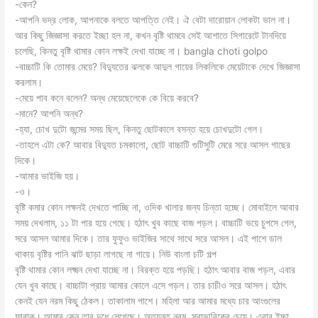
-কেন?
-আপনি ভদ্র লোক, আপনাকে বলতে আপত্তি নেই। ঐ বেটা দারোয়ান লোকটা ভাল না।
আর কিছু জিজ্ঞাসা করতে ইচ্ছা হল না, কখন বৃষ্টি থামবে সেই আশাতে সিগারেটে টানদিয়ে
চলেছি, কিনতু বৃষ্টি থামার কোন লক্ষই দেখা যাচ্ছে না। bangla choti golpo
-বাচ্চাটি কি তোমার মেয়ে? বিদ্যুতের ঝলকে আদুল গায়ের লিকলিকে মেয়েটাকে দেখে জিজ্ঞাসা
করলাম।
-মেয়ে পাব কনে বলেন? অন্ধ মেয়েছেলেকে কে বিয়ে করবে?
-মানে? আপনি অন্ধ?
-হ্যা, চোখ দুটো জন্মের সময় ছিল, কিনতু ছোটকালে বসন্ত হয়ে চোখদুটো গেল।
-তাহলে এটা কে? আবার বিদ্যুত চমকালো, ছোট বাচ্চাটি গুটিসুটি মেরে সরে আসল গাছের
দিকে।
-আমার ভাইজি হয়।
-ও।
বৃষ্টি কমার কোন লক্ষনই দেখতে পাচ্ছি না, ওদিক খালার জন্য চিন্তা হচ্ছে। মোবাইলে আবার
সময় দেখলাম, ১১ টা পার হয়ে গেছে। হঠাৎ খুব কাছে বাজ পড়ল। বাচ্চাটি ভয়ে চুপসে গেল,
সরে আসল আমার দিকে। তার ফুফুও ভাইজির সাথে সাথে সরে আসল। এই পাশে ডাল
থাকায় বৃষ্টির পানি ঝাট ছাড়া লাগছে না গায়ে। নিউ বাংলা চটি গল্প
বৃষ্টি থামার কোন লক্ষ্মন দেখা যাচ্ছে না। বিরক্ত হয়ে পড়ছি। হঠাৎ আবার বাজ পড়ল, এবার
যেন খুব কাছে। বাচ্চাটা প্রায় আমার কোলে এসে পড়ল। তার চাচীও সরে আসল। হঠাৎ
কেনই যেন নরম কিছু ঠেকল। তাকালাম পাশে। মহিলা আর আমার মধ্যে চার আংগুলের
ফারাক। আমার কেন তার দুধে লেগেছে। অত্যন্ত নরম, স্বাভাবিকের চেয়ে। এবার ইচ্চা