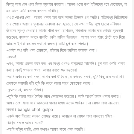
কিন্তু আজ যেন খালা ভিন্ন ব্যবহার করছেন। অনেক গুলো কথা ইতিমধ্যে বলে ফেলেছেন, যা
এর আগে আমি কখনও কল্পনাও করিনি।
খাওয়া-দাওয়া শেষ। আমার খালার ঘরে বসে আমরা তিনজন গল্প করছি। ইতিমধ্যে পিচ্ছিটাকে
তার শোয়ার জায়গায় ঘুমানোর ব্যবস্থা করা হয়েছে। সে এখন গভীর ঘুমে হয়তো ভবিষ্যত
জীবনের স্বপ্ন দেখছে। আমার খালা কথা রেখেছেন, মহিলাকে আমার ঘরে শোয়ার ব্যবস্থা
করেছেন, ব্যবস্থা বলতে বাড়তি একটা বালিশ দিয়েছেন। আমার খালা হঠাৎ ঠোটে হাত দিয়ে
আমাকে ইশারা করলেন কথা না বলতে। আমি চুপ করে গেলাম।
-একটা কথা বলি খালা তোমাকে, মহিলার দিকে তাকিয়ে বললেন খালা।
-বলেন!
-দেখ, আমার ছেলের বয়স কম, ওর মধ্যে এখনও বাস্তবতা আসেনি। চুপ করে শুনছি খালার
কথা। একটু থামলেন খালা, আবার বলতে শুরু করলেন!
-আমি এখন যে কথা বলব, আমার বলা উচিৎ না, তারপরেও বলছি, তুমি কিছু মনে করো না।
তোমাকে সরাসরি বলি তুমি কি আগে কারো সাথে মেলামেশা করেছ।
-বুঝলাম না, বললেন মহিলা।
-তুমি কি কারো সাথে দৈহিক ভাবে মেলামেশা করেছো। আমি আশ্চর্য হলাম খালার কথায়।
আমার দেখা খালা আর আজকের খালার মধ্যে অনেক পার্থক্য। না বোধক মাথা নাড়লেন
মহিলা। bangla choti golpo
-কেউ হাত দিয়েছে কখনও তোমার গায়ে। আবারও না বোধক মাথা নাড়লেন মহিলা।
-মিথ্যা বললে আমার সাথে?
-আমি সত্যি বলছি, কেউ কখনও আমার সাথে এসব করেনি।