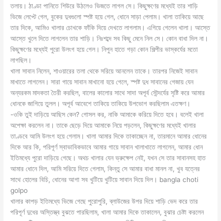
তলায়। ঠাণ্ডা পানিতে শিউরে উঠলেও ভিজতে লাগল সে। কিছুক্ষণের মধ্যেই তার শাড়ি
ভিজে লেপ্টে গেল, বুকের দুধগুলো স্পষ্ট হয়ে গেল, ধোনে সাড়া পেলাম। খালা তাকিয়ে আছে
তার দিকে, আমিও খালার চোখকে ফাঁকি দিয়ে দেখতে লাগলাম। এগিয়ে গেলেন খালা। আস্তে
আস্তে খুলে দিতে লাগলেন তার শাড়ি। নিঃশব্দে সব কিছু মেনে নিল সে। কোন বাধা দিল না।
কিছুক্ষণের মধ্যেই পুরো উলংগ হয়ে গেল। নিপুন হাতে গড়া কোন শিল্পীর ভাস্কর্যের মতো
লাগছিল।
খালা সাবান নিলেন, শাওয়ারের তলা থেকে সরিয়ে আনলেন তাকে। তারপর নিজেই সাবান
মাখাতে লাগলেন। সারা গায়ে সাবান মাখানো হয়ে গেলে, স্পষ্ট দুধ সাবানের গেজায় যেন
অন্যরকম মাদকতা তৈরী করছিল, বালের কালোর সাথে সাদা অপূর্ব সৌন্দর্যের সৃষ্টি করে আমার
ধোনকে জাগিয়ে তুলল। অপূর্ব আবেশে তাকিয়ে তাকিয়ে উপভোগ করছিলাম এতক্ষণ।
-ওকি তুই দাড়িয়ে আছিস কেন? গোসল কর, নাকি আমাকে করিয়ে দিতে হবে। বলেই খালা
অপেক্ষা করলেন না। তাকে ছেড়ে দিয়ে আমাকে নিয়ে পড়লেন, কিছুক্ষণের মধ্যেই খালার
তাণ্ডবে আমি উলংগ হয়ে গেলাম। খালা আমার দিকে তাকাচ্ছেন না, তারমানে আমার ধোনের
দিকে আর কি, পরিপূর্ণ স্বাভাবিকভাবে আমার গায়ে সাবান খালাখাতে লাগলেন, আমার ধোন
ইতিমধ্যে পুরো দাড়িয়ে গেছে। অথচ খালার যেন ভ্রুক্ষেপ নেই, যখন সে তার সাবানসহ হাত
আমার ধোনে দিল, আমি সরিয়ে দিতে গেলাম, কিন্তু সে আমার বাধা মানল না, খুব যত্নের
সাথে হোলের বিচি, ধোনের আগা সব খুটিয়ে খুটিয়ে সাবান দিয়ে দিল। bangla choti
golpo
খালার কাপড় ইতিমধ্যে ভিজে গেছে পুরোপুরি, ব্লাউজের উপর দিয়ে শাড়ি ভেদ করে তার
পরিপূর্ণ দুধের অস্তিস্ত্ব বুঝতে পারছিলাম, খালা আমার দিকে তাকালেন, বুঝার চেষ্টা করলেন