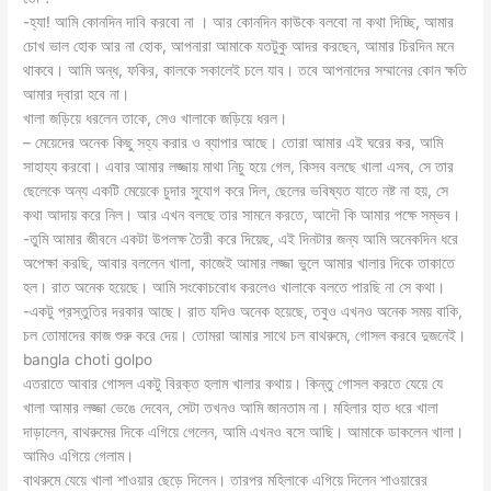
-হ্যা! আমি কোনদিন দাবি করবো না । আর কোনদিন কাউকে বলবো না কথা দিচ্ছি, আমার
চোখ ভাল হোক আর না হোক, আপনারা আমাকে যতটুকু আদর করছেন, আমার চিরদিন মনে
থাকবে। আমি অন্ধ, ফকির, কালকে সকালেই চলে যাব। তবে আপনাদের সম্মানের কোন ক্ষতি
আমার দ্বারা হবে না।
খালা জড়িয়ে ধরলেন তাকে, সেও খালাকে জড়িয়ে ধরল।
– মেয়েদের অনেক কিছু সহ্য করার ও ব্যাপার আছে। তোরা আমার এই ঘরের কর, আমি
সাহায্য করবো। এবার আমার লজ্জায় মাথা নিচু হয়ে গেল, কিসব বলছে খালা এসব, সে তার
ছেলেকে অন্য একটি মেয়েকে চুদার সুযোগ করে দিল, ছেলের ভবিষ্যত যাতে নষ্ট না হয়, সে
কথা আদায় করে নিল। আর এখন বলছে তার সামনে করতে, আদৌ কি আমার পক্ষে সম্ভব।
-তুমি আমার জীবনে একটা উপলক্ষ তৈরী করে দিয়েছ, এই দিনটার জন্য আমি অনেকদিন ধরে
অপেক্ষা করছি, আবার বললেন খালা, কাজেই আমার লজ্জা ভুলে আমার খালার দিকে তাকাতে
হল। রাত অনেক হয়েছে। আমি সংকোচবোধ করলেও খালাকে বলতে পারছি না সে কথা।
-একটু প্রস্তুতির দরকার আছে। রাত যদিও অনেক হয়েছে, তবুও এখনও অনেক সময় বাকি,
চল তোমাদের কাজ শুরু করে দেয়। তোমরা আমার সাথে চল বাথরুমে, গোসল করবে দুজনেই।
bangla choti golpo
এতরাতে আবার গোসল একটু বিরক্ত হলাম খালার কথায়। কিন্তু গোসল করতে যেয়ে যে
খালা আমার লজ্জা ভেঙে দেবেন, সেটা তখনও আমি জানতাম না। মহিলার হাত ধরে খালা
দাড়ালেন, বাথরুমের দিকে এগিয়ে গেলেন, আমি এখনও বসে আছি। আমাকে ডাকলেন খালা।
আমিও এগিয়ে গেলাম।
বাথরুমে যেয়ে খালা শাওয়ার ছেড়ে দিলেন। তারপর মহিলাকে এগিয়ে দিলেন শাওয়ারের