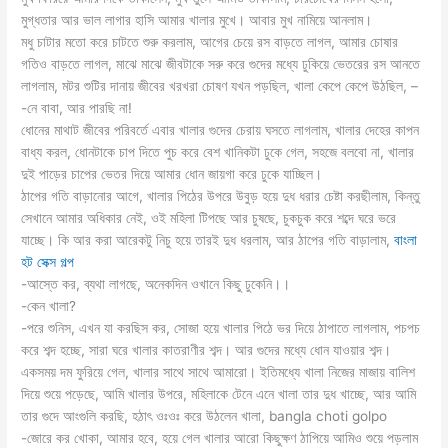
মুগ্ধতার আর ভাল লাগার হাসি আমার খালার মুখে। আবার মুখ নামিয়ে আনলাম।
মধু চাটার মতো করে চাটতে শুরু করলাম, আগের চেয়ে রস বাড়তে লাগল, আমার চোষার
গতিও বাড়তে লাগল, মাঝে মাঝে জীবটাকে সরু করে গুদের মধ্যে ঢুকিয়ে ভেতরের রস আনতে
লাগলাম, মটর শুটির দানায় জীবের খরখরা চোষণ যখন পড়ছিল, খালা কেপে কেপে উঠছিল, –
-নে বাবা, আর পারছি না!
ধোনের মাথাট জীবের পরিবর্তে এবার খালার গুদের চেরায় ঘসতে লাগলাম, খালার দেহের কাপন
বাধ্য করল, ধোনটাকে চাপ দিতে পুচ করে বেশ খানিকটা ঢুকে গেল, সহজে বলবো না, খালার
দুই পাড়ের চাপের ভেতর দিয়ে আমার ধোন জায়গা করে ঢুকে যাচ্ছিল।
ঠাপের গতি বাড়ানোর আগে, খালার পিঠের উপরে উবুড় হয়ে দুধ ধরার চেষ্টা করছীলাম, কিন্তু
সেখানে আমার অধিকার নেই, ওই মহিলা টিপছে আর চুষছে, চুকচুক করে শব্দে ঘরে ভরে
যাচ্ছে। কি আর করা আরেকটু নিচু হয়ে তারই দুধ ধরলাম, আর ঠাপের গতি বাড়ালাম,
বাংলা
হট সেক্স গল্প
-আস্তে কর, ব্যথা লাগছে, অনেকদিন ওখানে কিছু ঢুকেনি।।
-কেন খালা?
-পরে শুনিস, এখন যা করছিস কর, সোজা হয়ে খালার পিঠে ভর দিয়ে ঠাপাতে লাগলাম, পচপচ
করে শব্দ হচ্ছে, সারা ঘরে খালার কাতরাণীর শব্দ। আর গুদের মধ্যে ধোন যাওয়ার শব্দ।
একসময় দম ফুরিয়ে গেল, খালার সাথে সাথে আমারো। ইতিমধ্যে খালা নিজের মাজায় বালিশ
দিয়ে শুয়ে পড়েছে, আমি খালার উপরে, মহিলাকে টেনে এনে খালা তার দুধ খাচ্ছে, আর আমি
তার গুদে আংগুলি করছি, হঠাৎ ওঃওঃ করে উঠলেন খালা, bangla choti golpo
-জোরে কর খোকা, আমার হবে, হয়ে গেল খালার আরো কিছুক্ষণ ঠাপিয়ে আমিও শুয়ে পড়লাম