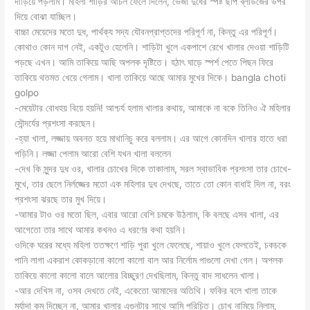
দাড়িয়ে পড়লাম। মহিলা শাড়ির আচল ফেলে দিলেন, ভেজা দুধের স্পষ্ট ছাপ ব্লাউজের উপর
দিয়ে বোঝা যাচ্ছিল।
বাচ্চা মেয়েদের মতো দুধ, পার্থক্য সদ্য যৌবনপ্রাপ্তদের পরিপূর্ণ না, কিন্তু এর পরিপূর্ণ।
কোথাও কোন দাগ নেই, একটুও হেলেনি। শাড়িটা খুলে একপাশে রেখে খালার দেওয়া শাড়িটি
পড়ছে এখন। আমি তাকিয়ে আছি অপলক দৃষ্টিতে। হঠাৎ ঘাড়ে স্পর্শ পেতে পিছন ফিরে
তাকিয়ে থতমত খেয়ে গেলাম। খালা তাকিয়ে আছে আমার মুখের দিকে। bangla choti
golpo
-মেয়েটার বোধহয় বিয়ে হয়নি! আশ্চর্য হলাম খালার কথায়, আমাকে না বকে তিনিও ঐ মহিলার
সৌন্দর্যের প্রশংসা করছেন।
-হ্যা খালা, লজ্জায় অবনত হয়ে মাথানিচু করে বললাম। এর আগে কোনদিন খালার হাতে ধরা
পড়িনি। লজ্জা পেলাম আরো বেশি যখন খালা বললেন
-দেখ কি সুন্দর দুধ ওর, খালার চোখের দিকে তাকালাম, সরল স্বাভাবিক প্রশংসা তার চোখে-
মুখে, তার ছেলে নির্লজ্জের মতো এক মহিলার দুধ দেখছে, তাতে তো কোন বাধাই দিল না, বরং
প্রশংসা ঝরছে তার মুখ দিয়ে।
-আমার টাও ওর মতো ছিল, এবার আরো বেশি চমকে উঠলাম, কি বলছে এসব খালা, এর
আগেতো তার সাথে আমার কখনও এ ধরণের কথা হয়নি।
ওদিকে ঘরের মধ্যে মহিলা ততক্ষণে শাড়ি পুরা খুলে ফেলেছে, শায়াও খুলে ফেলতেই, চকচকে
পানি লাগা একরাশ কোকড়ানো কালো কালো বাল আর নির্লোম পাগুলো দেখা গেল। অপলক
তাকিয়ে কালো কালো বালে আলোর বিচ্ছুরণ দেখছিলাম, কিন্তু বাদ সাধলেন খালা।
-আর দেখিস না, ওসব দেখতে নেই, একেতো আমাদের অতিথি। ফকির বলে খালা তাকে
মর্যাদা কম দিচ্ছেন না, আমার খালার এগুনটার সাথে আমি পরিচিত। চোখ নামিয়ে নিলাম,