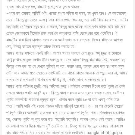
খাওয়া-দাওয়া শুরু হল, বাচ্চাটি ঘুমে ঢুলতে ঢুলতে খাচছে।
-এবার বল তোমার কাহিনী শুনি, খালার কথায় মহিলা যা বলল, তা খুবই অল্প। সে বড়লোকের
মেয়ে। কিন্তু জন্ম থেকে অন্ধ। তার কপাল পোড়া শুরু হয়, তার ভাই বিয়ে করার পর। ভাবির
অত্যাচার সে নিরবে সহ্য করে চলেছিল, কিন্তু বছর দুয়েক আগে যখন ভাবির ভাই তার ঘরে
ঢোকে কোনরকমে নিজেকে রক্ষা করে সে অন্ধকারে বাড়ি ছেড়ে বের হয়ে এসেছিল। ঐ
বাচ্চাটির বাবা রিক্সা চালাতে যেয়ে তাকে আবিস্কার করে রাস্তায়, নিজের বস্তিতে আশ্রয়
দেয়, কিনতু ভাতের ব্যবস্থা তাকে নিজেই করতে হয়।
আমার খালার সম্বন্ধে একটু বলি। আমার খালার স্বাস্থ্য বেশ সুন্দর, শুধু সুন্দর না যেখানে
যতটুকু থাকলে সুন্দর দেখায় উনি তেমন সুন্দর। মেদ আছে কিন্তু বাড়াবাড়ি নেই, দুধগুলো বড়
কিন্তু এমন বড় নয় যে দেখলে দৃষ্টিকটু লাগবে, ভরাট পাছা, হালকা মেদে ভরা দুধ সাদা মসৃন
পেট, আর আমার মতে মেয়েদের পেটে যদি দাগ থাকে তাহলে অনেকে তা পছন্দ করে না, আমার
খালার পেটে দাগ নেই। উনার তলপেট উচু না, পেটের সাথে সামঞ্চস্য আছে।
আমার খালা অতিশয় সুন্দরী এবঙ অতিশয় ভদ্র। বাইরের মেহমান বিশেষ করে পুরুষ যে কেউ
দেখলে খালার প্রতি আকৃষ্ট হবে। কিন্তু খালা সবসময় এমন দুরত্ব বজায় রাখেন, যে উনার
প্রতি আকর্ষণের পরিবর্তে শ্রদ্ধা জন্মে। খালার বয়স প্রায় ৪৫ বা তার একটু বেশি হতে
পারে। আমি জানি এই বয়সে একজন মহিলা পরিপূর্ণ হয়ে যায়। ৩০ এর পর থেকেই মেয়েরা
পরিপূর্ণ শরীরের অধিকারী হতে শুরু করে। ৪৫ এ এসে পরিপূর্ণতা পায়। মহিলাদের মেনোপজ
হয়, সেক্সের প্রতি আগ্রহ কমে যায়, ইত্যাদি ইত্যাদি। আমার খালাও সেই বয়সে। আমিও
যে কখনো খালার দিকে খারাপ দৃষ্টি দেয়নি তা না, কিন্তু খালার স্বাচ্ছন্দ ব্যবহার তা কখনও
বাড়াবাড়ি পর্যায়ে নিয়ে যাওয়ার মত সাহসা আমাকে দেখায়নি। bangla choti golpo