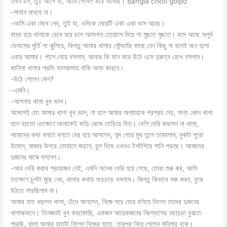
এখন চল, তুই আগে যা, আমি গোসল করে আসছি। bangla choti golpo
-সাবান মাখবে না।
-আমি একা মেখে নেব, তুই যা, ওদিকে মেয়েটি একা একা বসে আছে।
বাধ্য হয়ে খালাকে রেখে ঘরে চলে আসলাম তোয়ালে দিয়ে গা মুছতে মুছতে। বসে আছে অপূর্ব
ভেনাসের মুর্তি পা ঝুলিয়ে, কিন্তু আমার খালার সৌন্দর্যের কাছে যেন কিছু না বলেই মনে হলো
এবার আমার। পাশে যেয়ে বসলাম, আবার কি মনে করে উঠে এসে দুরুত্ব রেখে বসলাম।
জানিনা খালার প্রতি ভালবাসায় নাকি অন্য কারনে।
-উঠে গেলেন কেন?
-এমনি।
-আপনার খালা খুব ভাল।
আসলেই তো আমার খালা খুব ভাল, না হলে আমার অন্যায়কে প্রশ্রয় দেয়, অন্য কোন খালা
হলে হয়তো এতক্ষণে আমাকেই বাড়ি থেকে তাড়িয়ে দিত। বেশি দেরি করলেন না খালা,
আমাদের কথা বলতে বলতে বের হয়ে আসলেন, শব্দ পেয়ে মুখ তুলে তাকালাম, বুকটা পুরো
উদোল, মাজার উপরে তোয়ালে জড়ান, চুল দিয়ে এখনও টপটপিয়ে পানি পড়ছে। আমাদের
দুজনের মাঝে বসলেন।
-আর দেরি করার প্রয়োজন নেই, এমনি অনেক দেরি হয়ে গেছে, তোরা শুরু কর, আমি
ততক্ষণে চুলটা মুছে নেয়, খালার কথায় নড়েচড়ে বসলাম। কিন্তু কিভাবে শুরু করব, বুঝে
উঠতে পারছিলাম না।
আমার হাত ধরলেন খালা, টেনে আনলেন, নিজে সরে যেয়ে বসিয়ে দিলেন তাদের দুজনের
খালাঝখানে। তিনজনই খুব কাছাকাছি, একজন আরেকজনের নিঃশ্বাসের নড়াচড়া বুঝতে
পারছি, খালা আমার হাতটা নিলেন নিজের হাতে, তারপর নিয়ে গেলেন মহিলার বুকে।