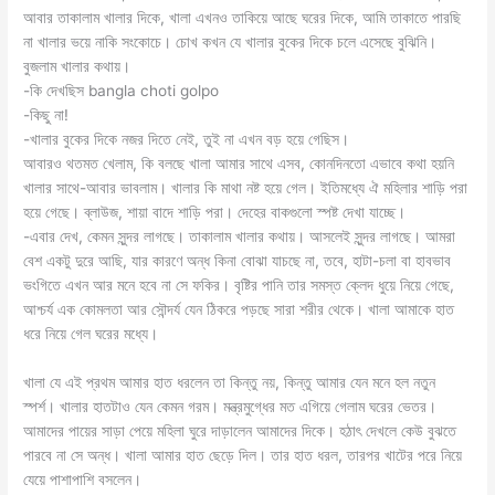
আবার তাকালাম খালার দিকে, খালা এখনও তাকিয়ে আছে ঘরের দিকে, আমি তাকাতে পারছি
না খালার ভয়ে নাকি সংকোচে। চোখ কখন যে খালার বুকের দিকে চলে এসেছে বুঝিনি।
বুজলাম খালার কথায়।
-কি দেখছিস bangla choti golpo
-কিছু না!
-খালার বুকের দিকে নজর দিতে নেই, তুই না এখন বড় হয়ে গেছিস।
আবারও থতমত খেলাম, কি বলছে খালা আমার সাথে এসব, কোনদিনতো এভাবে কথা হয়নি
খালার সাথে-আবার ভাবলাম। খালার কি মাথা নষ্ট হয়ে গেল। ইতিমধ্যে ঐ মহিলার শাড়ি পরা
হয়ে গেছে। ব্লাউজ, শায়া বাদে শাড়ি পরা। দেহের বাকগুলো স্পষ্ট দেখা যাচ্ছে।
-এবার দেখ, কেমন সুন্দর লাগছে। তাকালাম খালার কথায়। আসলেই সুন্দর লাগছে। আমরা
বেশ একটু দুরে আছি, যার কারণে অন্ধ কিনা বোঝা যাচছে না, তবে, হাটা-চলা বা হাবভাব
ভংগিতে এখন আর মনে হবে না সে ফকির। বৃষ্টির পানি তার সমস্ত ক্লেদ ধুয়ে নিয়ে গেছে,
আশ্চর্য এক কোমলতা আর সৌন্দর্য যেন ঠিকরে পড়ছে সারা শরীর থেকে। খালা আমাকে হাত
ধরে নিয়ে গেল ঘরের মধ্যে।
খালা যে এই প্রথম আমার হাত ধরলেন তা কিন্তু নয়, কিন্তু আমার যেন মনে হল নতুন
স্পর্শ। খালার হাতটাও যেন কেমন গরম। মন্ত্রমুগ্ধের মত এগিয়ে গেলাম ঘরের ভেতর।
আমাদের পায়ের সাড়া পেয়ে মহিলা ঘুরে দাড়ালেন আমাদের দিকে। হঠাৎ দেখলে কেউ বুঝতে
পারবে না সে অন্ধ। খালা আমার হাত ছেড়ে দিল। তার হাত ধরল, তারপর খাটের পরে নিয়ে
যেয়ে পাশাপাশি বসলেন।