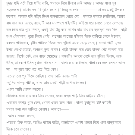
চুদার ফন্দি এটে নিয়ে যাচ্ছি বাড়ী, খালাকে নিয়ে চিন্তা নেই আমার। আমার খালা খুব
সহজসরল। আমার কথা বিশ্বাস করবে। কিনতু তারপর————- না হয় একটু উপকার
করলাম, কালকে যদি সত্যি মিশন হাসপাতালে পৌছে দেয়। ভাবতে ভাবতে চলছিলাম, আমার
বাম হাত ধরে চলেছে বাচছাটি আর ডানপাশে মহিলাটি। জড়িয়ে ধরে চলতে চলতে বোগলের
তল দিয়ে হাত পুরে দিলাম, একটু হাত উচু করে আমার হাত যাওয়ার ব্যবস্থা করে দিল। বাড়ী
যখন পৌছালাম, পুরো ভিজে গেছি, বারান্দার আলোয় মহিলার দিকে তাকিয়ে চমকে উঠলাম,
ধবধবে পরিস্কার, বৃষ্টির পানিতে ভিজে যেন সৌন্দর্য আরো বেড়ে গেছে। ভেজা শাড়ী দুধের
উপর লেপ্টে রয়েছে, অপরুপ সুন্দর লাগল। শাড়ী হালকা সরে যেয়ে হালকা পেট আলগা হয়ে
রয়েছে, নির্মেদ পেট, যেন বাচ্চা মেয়েদের। বাচ্চাটির অলক্ষে পেটে হাত বুলিয়ে দিলাম, নড়ে
উঠল, না কেপে উঠল বুঝতে পারলাম না। খালাকে ডাক দিলাম, খালা বের হলে বললাম তাকে
সব। সাগ্রহে হাত ধরে ঘরে নিয়ে গেল।
-তোরা তো পুর ভিজে গেছিস। তাড়াতাড়ি কাপড় পাল্টা।
-তুমিও কাপড় পাল্টাও, খালা তার একটা শাড়ী এগিয়ে দিলেন।
-খালা আমি গোসল করবো।
মহিলাকে খালা হাত ধরে নিয়ে গেলেন, ঘরের মধ্যে শাড়ি নিয়ে দাড়িয়ে রইল।
-তোমার কাপড় খুলে ফেল, খোকা ওঘরে চলে গেছে। বাংলা চুদাচুদির চটি কাহিনী
খালার কথা শুনে দাড়িয়ে গেলাম। আড়ালে——
-আমার লজজা করবে,
-আচচা ঠিক আছে, আমিও বাইরে যাচ্ছি, বাচ্চাটাকে একটা গামছা দিয়ে খালা রান্নাঘরের
দিকে চলে গেলেন।