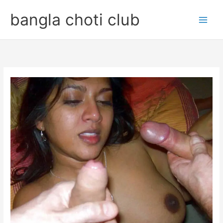
Skip
bangla choti club
to
content