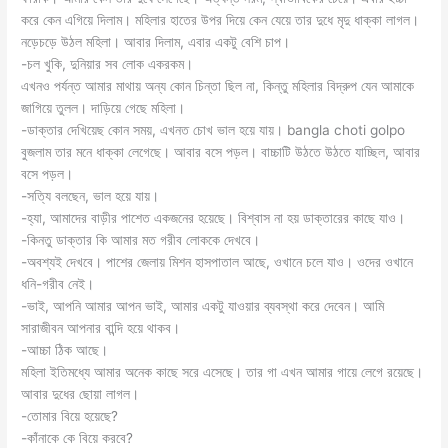
করে কেন এগিয়ে দিলাম। মহিলার হাতের উপর দিয়ে কেন যেয়ে তার দুধে মৃদু ধাক্কা লাগল।
নড়েচড়ে উঠল মহিলা। আবার দিলাম, এবার একটু বেশি চাপ।
-চল খুকি, দুনিয়ার সব লোক একরকম।
এখনও পর্যন্ত আমার মাথায় অন্য কোন চিন্তা ছিল না, কিন্তু মহিলার বিদ্রুপ যেন আমাকে
জাগিয়ে তুলল। দাড়িয়ে গেছে মহিলা।
-ডাক্তার দেখিয়েছ কোন সময়, এখনত চোখ ভাল হয়ে যায়। bangla choti golpo
বুজলাম তার মনে ধাক্কা লেগেছে। আবার বসে পড়ল। বাচ্চাটি উঠতে উঠতে যাচ্ছিল, আবার
বসে পড়ল।
-সত্যি বলছেন, ভাল হয়ে যায়।
-হ্যা, আমাদের বাড়ীর পাশেত একজনের হয়েছে। বিশ্বাস না হয় ডাক্তারের কাছে যাও।
-কিনতু ডাক্তার কি আমার মত গরীব লোককে দেখবে।
-অবশ্যই দেখবে। পাশের জেলায় মিশন হাসপাতাল আছে, ওখানে চলে যাও। ওদের ওখানে
ধনি-গরীব নেই।
-ভাই, আপনি আমার আপন ভাই, আমার একটু যাওয়ার ব্যবস্থা করে দেবেন। আমি
সারাজীবন আপনার বান্দি হয়ে থাকব।
-আচ্চা ঠিক আছে।
মহিলা ইতিমধ্যে আমার অনেক কাছে সরে এসেছে। তার গা এখন আমার গায়ে লেগে রয়েছে।
আবার দুধের ছোয়া লাগল।
-তোমার বিয়ে হয়েছে?
-কাঁনাকে কে বিয়ে করবে?