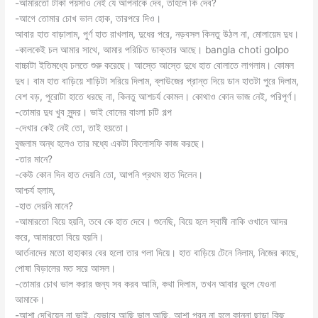
-আমারতো টাকা পয়সাও নেই যে আপনাকে দেব, তাহলে কি দেব?
-আগে তোমার চোখ ভাল হোক, তারপরে দিও।
আবার হাত বাড়ালাম, পুর্ণ হাত রাখলাম, দুধের পরে, নড়বসল কিনতু উঠল না, মোলায়েম দুধ।
-কালকেই চল আমার সাথে, আমার পরিচিত ডাক্তার আছে। bangla choti golpo
বাচ্চাটা ইতিমধ্যে ঢলতে শুরু করেছে। আস্তে আস্তে দুধে হাত বোলাতে লাগলাম। কোমল
দুধ। বাম হাত বাড়িয়ে শাড়িটা সরিয়ে দিলাম, ব্লাউজের প্রান্ত দিয়ে ডান হাতটা পুরে দিলাম,
বেশ বড়, পুরোটা হাতে ধরছে না, কিনতু আশচর্য কোমল। কোথাও কোন ভাজ নেই, পরিপূর্ণ।
-তোমার দুধ খুব সুন্দর। ভাই বোনের বাংলা চটি গল্প
-দেখার কেই নেই তো, তাই হয়তো।
বুজলাম অন্ধ হলেও তার মধ্যে একটা ফিলোসফি কাজ করছে।
-তার মানে?
-কেউ কোন দিন হাত দেয়নি তো, আপনি প্রথম হাত দিলেন।
আশ্চর্য হলাম,
-হাত দেয়নি মানে?
-আমারতো বিয়ে হয়নি, তবে কে হাত দেবে। শুনেছি, বিয়ে হলে স্বামী নাকি ওখানে আদর
করে, আমারতো বিয়ে হয়নি।
আর্তনাদের মতো হাহাকার বের হলো তার গলা দিয়ে। হাত বাড়িয়ে টেনে নিলাম, নিজের কাছে,
পোষা বিড়ালের মত সরে আসল।
-তোমার চোখ ভাল করার জন্য সব করব আমি, কথা দিলাম, তখন আবার ভুলে যেওনা
আমাকে।
-আশা দেখিয়েন না ভাই, যেভাবে আছি ভাল আছি, আশা পুরন না হলে কান্না ছাড়া কিছু