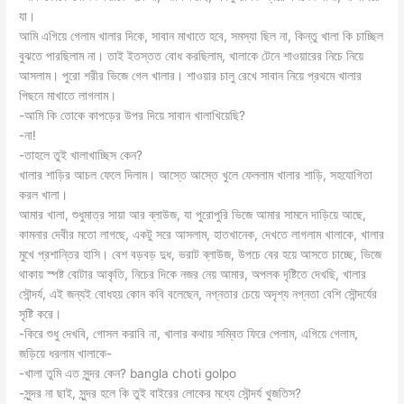
যা।
আমি এগিয়ে গেলাম খালার দিকে, সাবান মাখাতে হবে, সমস্যা ছিল না, কিন্তু খালা কি চাচ্ছিল
বুঝতে পারছিলাম না। তাই ইতস্তত বোধ করছিলাম, খালাকে টেনে শাওয়ারের নিচে নিয়ে
আসলাম। পুরো শরীর ভিজে গেল খালার। শাওয়ার চালু রেখে সাবান নিয়ে প্রথমে খালার
পিছনে মাখাতে লাগলাম।
-আমি কি তোকে কাপড়ের উপর দিয়ে সাবান খালাখিয়েছি?
-না!
-তাহলে তুই খালাখাচ্ছিস কেন?
খালার শাড়ির আচল ফেলে দিলাম। আস্তে আস্তে খুলে ফেললাম খালার শাড়ি, সহযোগিতা
করল খালা।
আমার খালা, শুধুমাত্র সায়া আর ব্লাউজ, যা পুরোপুরি ভিজে আমার সামনে দাড়িয়ে আছে,
কামনার দেবীর মতো লাগছে, একটু সরে আসলাম, হাতখানেক, দেখতে লাগলাম খালাকে, খালার
মুখে প্রশান্তির হাসি। বেশ বড়বড় দুধ, ভরাট ব্লাউজ, উপচে বের হয়ে আসতে চাচ্ছে, ভিজে
থাকায় স্পষ্ট বোটার আকৃতি, নিচের দিকে নজর নেয় আমার, অপলক দৃষ্টিতে দেখছি, খালার
সৌন্দর্য, এই জন্যই বোধহয় কোন কবি বলেছেন, নগ্নতার চেয়ে অদৃশ্য নগ্নতা বেশি সৌন্দর্যের
সৃষ্টি করে।
-কিরে শুধু দেখবি, গোসল করাবি না, খালার কথায় সম্বিত ফিরে পেলাম, এগিয়ে গেলাম,
জড়িয়ে ধরলাম খালাকে-
-খালা তুমি এত সুন্দর কেন? bangla choti golpo
-সুন্দর না ছাই, সুন্দর হলে কি তুই বাইরের লোকের মধ্যে সৌন্দর্য খুজতিস?