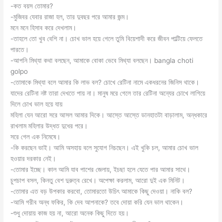
-কত বয়স তোমার?
-মুজিবর যেবার রাজা হল, তার দুবছর পরে আমার জন্ম।
মনে মনে হিসাব করে দেখলাম।
-তাহলে তো খুব বেশি না। চোখ ভাল হয়ে গেলে তুমি বিয়েশাদী করে জীবন পাল্টিয়ে ফেলতে
পারতে।
-আপনি মিথ্যা কথা বলছেন, আমাকে বোকা ভেবে মিথ্যা বলছেন। bangla choti
golpo
-তোমাকে মিথ্যা বলে আমার কি লাভ বল? চোখে রেটিনা নামে একধরনের জিনিস থাকে।
যাদের রেটিনা নষ্ট তারা দেখতে পায় না। মানুষ মরে গেলে তার রেটিনা অন্যের চোখে লাগিয়ে
দিলে চোখ ভাল হয়ে যায়
মহিলা যেন আরো সরে আসল আমার দিকে। আস্তে আস্তে ডানহাতটা বাড়ালাম, অন্ধকারে
রাখলাম মহিলার উদ্ধত দুধের পরে।
সরে গেল এক নিমেষে।
-কি করছেন ভাই। আমি অসহায় বলে সুযোগ নিচছেন। এই খুকি চল, আমার চোখ ভাল
হওয়ার দরকার নেই।
-তোমার ইচ্ছে। কাল আমি যাব পাশের জেলায়, ইচছা হলে যেতে পার আমার সাথে।
চুপচাপ বসল, কিনতু বেশ দুরুত্ব রেখে। অপেক্ষা করলাম, আরো দুই এক মিনিট।
-তোমার এত বড় উপকার করবো, তোমারতো উচিৎ আমাকে কিছু দেওয়া। নাকি বল?
-আমি গরীব অন্ধ ফকির, কি দেব আপনাকে? তবে দোয়া করি যেন ভাল থাকেন।
-শুধু দোয়ায় কাজ হয় না, আরো অনেক কিছু দিতে হয়।