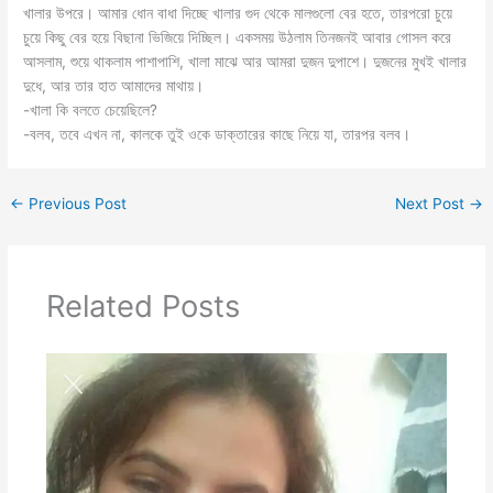
খালার উপরে। আমার ধোন বাধা দিচ্ছে খালার গুদ থেকে মালগুলো বের হতে, তারপরো চুয়ে
চুয়ে কিছু বের হয়ে বিছানা ভিজিয়ে দিচ্ছিল। একসময় উঠলাম তিনজনই আবার গোসল করে
আসলাম, শুয়ে থাকলাম পাশাপাশি, খালা মাঝে আর আমরা দুজন দুপাশে। দুজনের মুখই খালার
দুধে, আর তার হাত আমাদের মাথায়।
-খালা কি বলতে চেয়েছিলে?
-বলব, তবে এখন না, কালকে তুই ওকে ডাক্তারের কাছে নিয়ে যা, তারপর বলব।
←
Previous Post
Next Post
→
Related Posts