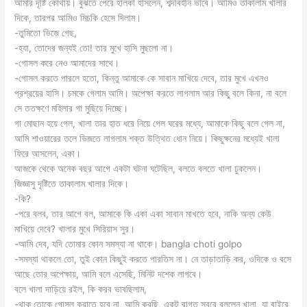
আমার দৃষ্টি কোথায়। বুঝতে পেরে হালকা হাসলেন, শব্দবিহীন ভাবে। আমিও তাকালাম খালার
দিকে, তারপর আমিও মিচকি হেসে দিলাম।
-তুমিতো ভিজে গেছ,
-হ্যা, তোদের জন্যই তো! তার মুখে হাসি মুছলো না।
-গোসল করে নেও আমাদের সাথে।
-গোসল করতে পারলে হতো, কিন্তু আমাকে কে সাবান মাখিয়ে দেবে, তার মুখে এখনও
প্রশ্রয়ের হাসি। চমকে গেলাম আমি। অপেক্ষা করতে লাগলাম আর কিছু বলে কিনা, না বলে
সে ততক্ষণে মহিলার গা মুছিয়ে দিচ্ছে।
গা মোছান হয়ে গেল, খালা তার হাত ধরে নিয়ে গেল ঘরের মধ্যে, আমাকে কিছু বলে গেল না,
আমি শাওয়ারের তলে ভিজতে লাগলাম শক্ত উত্থিত ধোন নিয়ে। কিছুক্ষনের মধ্যেই খালা
ফিরে আসলেন, একা।
আজকে থেকে অনেক বছর আগে একটা ঘটনা ঘটেছিল, বলতে বলতে খালা ঢুকলেন।
জিজ্ঞাসু দৃষ্টিতে তাকালাম খালার দিকে।
-কি?
-পরে বলব, তার আগে বল, আমাকে কি একা একা সাবান মাখতে হবে, নাকি অন্য কেউ
মাখিয়ে দেবে? খালার মুখে সিরিয়াস সুর।
-আমি দেব, যদি তোমার কোন সমস্যা না থাকে। bangla choti golpo
-সমস্যা থাকলে তো, তুই কোন কিছুই করতে পারতিস না। নে তাড়াতাড়ি কর, ওদিকে ও বসে
আছে তোর অপেক্ষায়, আমি বলে এসেছি, মিনিট দশেক লাগবে।
বলে খালা দাড়িয়ে রইল, কি করব ভাবছিলাম,
-থাক তোকে গোসল করাতে হবে না, আমি করছি, একটু রাগত স্বরে বললেন খালা, যা বাইরে