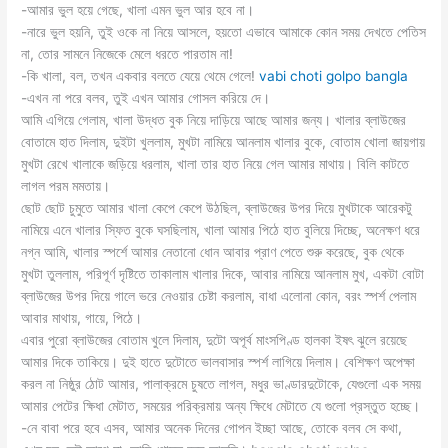
-আমার ভুল হয়ে গেছে, খালা এমন ভুল আর হবে না।
-নারে ভুল হয়নি, তুই ওকে না নিয়ে আসলে, হয়তো এভাবে আমাকে কোন সময় দেখতে পেতিস
না, তোর সামনে নিজেকে মেলে ধরতে পারতাম না!
-কি খালা, বল, তখন একবার বলতে যেয়ে থেমে গেলে!
vabi choti golpo bangla
-এখন না পরে বলব, তুই এখন আমার গোসল করিয়ে দে।
আমি এগিয়ে গেলাম, খালা উদ্ধত বুক নিয়ে দাড়িয়ে আছে আমার জন্য। খালার ব্লাউজের
বোতামে হাত দিলাম, দুইটা খুললাম, মুখটা নামিয়ে আনলাম খালার বুকে, বোতাম খোলা জায়গায়
মুখটা রেখে খালাকে জড়িয়ে ধরলাম, খালা তার হাত নিয়ে গেল আমার মাথায়। বিলি কাটতে
লাগল পরম মমতায়।
ছোট ছোট চুমুতে আমার খালা কেপে কেপে উঠছিল, ব্লাউজের উপর দিয়ে মুখটাকে আরেকটু
নামিয়ে এনে খালার স্ফিত বুকে ঘসছিলাম, খালা আমার পিঠে হাত বুলিয়ে দিচ্ছে, অনেক্ষণ ধরে
নগ্ন আমি, খালার স্পর্শে আমার নেতানো ধোন আবার প্রাণ পেতে শুরু করেছে, বুক থেকে
মুখটা তুললাম, পরিপূর্ণ দৃষ্টিতে তাকালাম খালার দিকে, আবার নামিয়ে আনলাম মুখ, একটা বোটা
ব্লাউজের উপর দিয়ে গালে ভরে নেওয়ার চেষ্টা করলাম, বাধা এলোনা কোন, বরং স্পর্শ পেলাম
আবার মাথায়, গায়ে, পিঠে।
এবার পুরো ব্লাউজের বোতাম খুলে দিলাম, দুটো অপূর্ব মাংসপিণ্ড হালকা ইষৎ ঝুলে রয়েছে
আমার দিকে তাকিয়ে। দুই হাতে দুটোতে ভালবাসার স্পর্শ লাগিয়ে দিলাম। বেশিক্ষণ অপেক্ষা
করল না নিষ্ঠুর ঠোট আমার, পালাক্রমে চুষতে লাগল, মধুর ভাণ্ডারদুটোকে, যেগুলো এক সময়
আমার পেটের ক্ষিধা মেটাত, সময়ের পরিক্রমায় অন্য ক্ষিধে মেটাতে যে গুলো প্রস্তুত হচ্ছে।
-নে বাবা পরে হবে এসব, আমার অনেক দিনের গোপন ইচ্ছা আছে, তোকে বলব সে কথা,