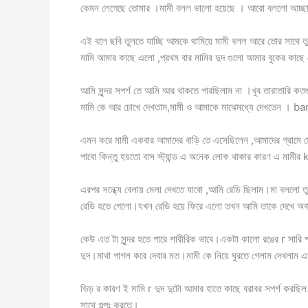
কেমন লেগেছে তোমার ।মামী বলল ভালো হয়েছে । আরো বললো আচ্ছ
এই বলে ছবি তুলতে যাচ্ছি আমকে থামিয়ে মামী বলল আরে তোর সাথে 
মামি আমার কাছে এলো ,প্রথম বার মামির দুদ গুলো আমার বুকের কাছ
আমি সুন্দর সপর্শ তে আমি আর থাকতে পারছিলাম না ।খুব তারাতারি কত
মামি কে আর চোখে দেখতাম,মামী ও আমাকে মাঝেমধ্যে দেখতেন ।
এমন করে মামী একবার আমাদের বাড়ি তে এসেছিলেন ,আমাদের গ্রামে ম
পাবো কিন্তু হয়তো বাস স্ট্যান্ড এ অনেক লোক থাকার কারণ এ মামী
এরপর সন্ধ্যে বেলায় মেলা দেখতে যাবো ,আমি রেডি ছিলাম।মা বললো তুই
রেডি হতে গেলো।যখন রেডি হয়ে ফিরে এলো তখন আমি তাকে দেখে অ
কেউ এত টা সুন্দর হতে পারে শারীরিক ভাবে।একটা কালো রঙের r সারি পড
দুদ।মাথা পাগল করে দেবার মত।মামী কে নিয়ে ঘুরতে গেলাম দেখলাম এ
ভিড় র কারণ ই মামি r দুদ দুটো আমার হাতে কাছে বরাবর সপর্শ করছি
সাথে গল্পঃ করতে।