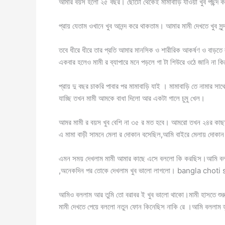
আমার বয়স হলো ২৫ বছর। ছোটো থেকেই মামাবাড়ি যাওয়া খুব পছন্দ
প্রায় যেতাম ওখানে খুব আনন্দ করে থাকতাম। আমার মামী দেখতে খুব স
তবে ধীরে ধীরে তার প্রতি আমার মানসিক ও শারীরিক আকর্ষণ ও বাড়তে 
একবার হলেও মামী র ব্যাপারে মনে পড়লে গা টা শিউরে ওঠে জানি না 
প্রায় দু বছর চাকরি পাবার পর মামাবাড়ি যাই । মামাবাড়ি তে নামার 
যাচ্ছি তখন মামী আমকে বাধা দিলো আর একটা গালে চুমু খেল।
আমর মামী র বয়স খুব বেশি না ৩৫ র মত হবে। আমরো তখন ২৪র কাছাকাছ
এ মামা বাড়ী সামনে মেলা র দোকান বসেছিল,আমি বাইরে মেলায় দোকা
এমন সময় দেখলাম মামী আমার কাছে এসে বললো কি করছিস।আমি বললাম 
,অনেকদিন পর তোকে দেখলাম খুব ভালো লাগলো। bangla chot
আমিও বললাম আর তুমি তো বরাবর ই খুব ভালো থাকো।মামী হাসতে শু
মামী দেখতে পেয়ে বললো নতুন ফোন কিনেছিস নাকি রে ।আমি বললাম হ