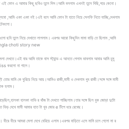
া এই ফোন এ আমার কিছু ছবিও তুলে দিস।আমি বললাম এখনই তুলে দিছি,পরে কেনো।
তুলবো ,আমি একা একা নই।এই বলে আমি ফোন টা হাতে নিয়ে সেলফি নিতে যাচ্ছি,দেখলাম
ে টেকলো।
গুলো ছবি তুলে নিয়ে দেখাতে লাগলাম। এরপর আরো কিছুদিন মামা বাড়ি তে ছিলাম ,আমি
 bangla choti story new
েলা দেখতে।এই বার আমি তাকে বাস স্ট্যান্ড এ আনতে গেলাম ভাবলাম আবার আমি চুমু
র kiss করলো না গালে।
 তোর মামি কে ঘুরিয়ে নিয়ে আয়।আমিও রাজী,মামী ও দেখলাম খুব রাজী।সঙ্গে সঙ্গে মামী
বাক হলাম।
়েছিল,হালকা হালকা নাভি র খাঁজ টা দেখতে পাচ্ছিলাম।তার সঙ্গে ছিল বুক জোড়া দুটো
ত ভিড় দেখে মামী আমার হাত টা খুব জোর e টিপে ধরে রেখেছ।
ল। ধীরে ধীরে আমরা মেলা দেখে বেরিয়ে এলাম।এরপর বাড়িতে এসে মামি চলে গেলো মা র