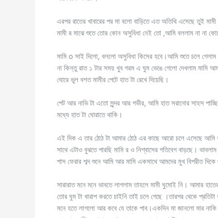
এরপর রাতের খাবারের পর মা বলো বাড়িতে এত অতিথি এসেছে তুই মা
মামী র মাঝে শুতে তোর কোন অসুবিধা নেই তো ,আমি বললাম না ন
মামি o সাই দিলো, বললো অসুবিধা কিসের হবে।আমি শুতে চলে গেলাম।ক
না কিন্তু রাত ১ টার সময় খুব গরম এ ঘুম ভেঙে গেলো দেখলাম মামি 
ঘোরে ভুল বশত মামীর পেটে হাত টা রেখে দিয়েছি।
পেট আর নাভি টা এতো সুন্দর আর গভীর, আমি হাত সরানোর সাহস পাচ্ছ
মধ্যে হাত টা ঘোরাতে থাকি।
এই দিক এ তার ঠোঠ টা আমার ঠোঠ এর কাছে আরো চলে এসেছে আমি বুজ
সাথে এটাও বুঝতে পারছি মামি র ও নিশ্বাসের গতিবেগ বাড়ছে। ভাবলাম 
পাস ফেরার শব্দ শুনে আমি আর মামি একসাথে আমদের মুখ বিপরীত দিকে গ
সারারাত মনে মনে ভাবতে লাগলাম তাহলে মামী ঘুমোই নি। আমার হাতে
তোর ঘুম টা খারাপ করতে চাইনি তাই চলে গেছে ।তারপর থেকে প্রতিট
মনে হতে লাগলো আর কবে যে তাকে পাব।একদিন মা জানলো মার নাকি বা