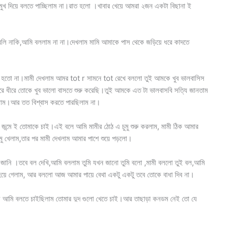
মুখ দিয়ে বলতে পাচ্ছিলাম না।রাত হলো ।খাবার খেয়ে আমরা ২জন একটা বিছানা ই
ে পরলি নাকি,আমি বললাম না না।দেখলাম মামি আমাকে পাস থেকে জড়িয়ে ধরে কাদতে
হতো না।মামী দেখলাম আমর tot r সামনে tot রেখে বললো তুই আমকে খুব ভালবাসিস
রে ধীরে তোকে খুব ভালো বাসতে শুরু করেছি।তুই আমকে এত টা ভালবাসবি সত্যি জানতাম
ছিলাম।আর তত বিশ্বাস করতে পারছিলাম না।
 জন্মে ই তোমাকে চাই।এই বলে আমি মামীর ঠোঠ এ চুমু শুরু করলাম, মামী ঠিক আমার
চুমু খেলাম,তার পর মামী দেখলাম আমার পাশে শুয়ে পড়লো।
জানি ।তবে বল দেখি,আমি বললাম তুমি যখন জানো তুমি বলো ,মামী বললো তুই বল,আমি
়ে গেলাম, আর বললো আজ আমার পায়ে বেথা একটু একটু তবে তোকে বাধা দিব না।
য় আমি বলতে চাইছিলাম তোমার দুদ গুলো খেতে চাই।আর তাছাড়া কনডম নেই তো যে