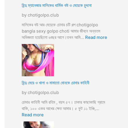
ভি
হিন্দু ম্যানেজার মালিকের ধার্মিক বউ ও মেয়েকে চুদলো
চা
by chotigolpo.club
র
চ
মালিকের বউ আর মেয়েকে চোদার চটি গল্প chotigolpo
টি
bangla sexy golpo choti আমার জীবনে অন্যতম
গ
:
অভিজ্ঞতা হয়েছিলো ৬বছর আগে।তখন আমি…
Read more
ল্প
হি
ন্দু
ম্যা
নে
জা
র
মা
হিন্দু মেয়ে ও খালা ও মামাতো বোনকে চোদার কাহিনী
লি
by chotigolpo.club
কে
র
চোদার কাহিনী আমি রহিম , বয়স ৫৭। ঢাকার কাছাকাছি গ্রামে
ধা
থাকি, ১০০ একর আখের ক্ষেত আমার। ৫ ফুট ১১ ইঞ্চি,…
র্মি
:
Read more
ক
হি
ব
ন্দু