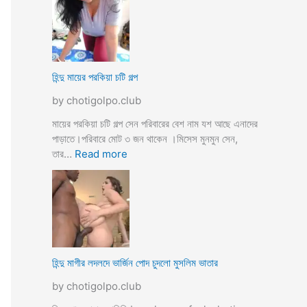
উ
মে
ও
য়ে
মে
ও
য়ে
খা
কে
লা
হিন্দু মায়ের পরকিয়া চটি গল্প
চু
ও
দ
by chotigolpo.club
মা
লো
মা
মায়ের পরকিয়া চটি গল্প সেন পরিবারের বেশ নাম যশ আছে এনাদের
তো
পাড়াতে।পরিবারে মোট ৩ জন থাকেন ।মিসেস মুনমুন সেন,
বো
:
তার…
Read more
ন
হি
কে
ন্দু
চো
মা
দা
য়ে
র
র
কা
প
হি
র
হিন্দু মাগীর লদলদে ভার্জিন পোদ চুদলো মুসলিম ভাতার
নী
কি
by chotigolpo.club
য়া
চ