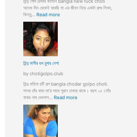
হিন্দু পোদ চোদার কাহিনি bangla new fuck choti
টি
অনেক দিন থেকেই ভাবছি মা এর জীবন নিয়ে একটা গল্পঃ লিখব,
গ
:
কিন্তু…
Read more
ল্প
হি
ন্দু
মা
গী
র
ল
দ
হিন্দু মাগীর গুদ চুদার নেশা
ল
by chotigolpo.club
দে
ভা
হিন্দু মহিলা চটি গল্প bangla chodar golpo choti.
র্জি
সাগর তাঁর বাবা-মা’র সাথে পুরান ঢাকায় থাকে। বয়স ১৫।তাঁর
ন
:
বাবার নাম দেবলাল…
Read more
পো
হি
দ
ন্দু
চু
মা
দ
গী
লো
র
মু