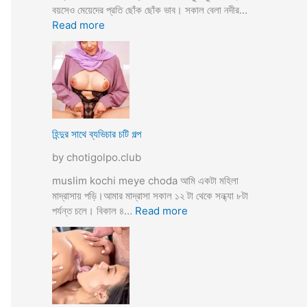
তো
বয়সেও মেয়েদের প্রতি ছোঁক ছোঁক ভাব। সকাল বেলা নদীর…
o
র
:
Read more
d
গু
হি
a
দ
ল্লা
চু
বি
দে
বা
সু
হ
খ
ও
দি
পা
হিন্দুর সাথে ব্যভিচার চটি গল্প
ব
ছা
by chotigolpo.club
চো
দা
muslim kochi meye choda আমি একটা মহিলা
র
মাদ্রাসায় পড়ি।আমার মাদ্রাসা সকাল ১২ টা থেকে সন্ধ্যা ৮টা
গ
:
পর্যন্ত চলে। বিকাল ৪…
Read more
ল্প
হি
ন্দু
র
সা
থে
ব্য