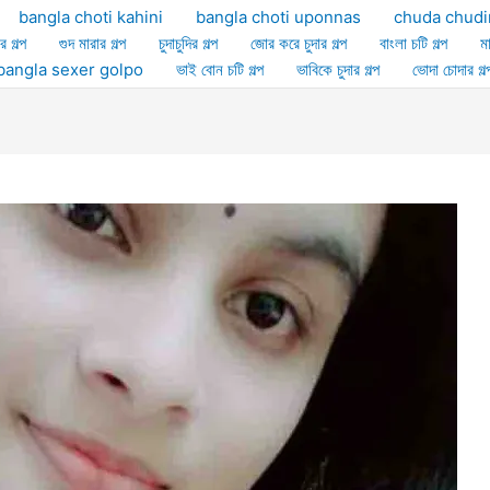
bangla choti kahini
bangla choti uponnas
chuda chudi
র গল্প
গুদ মারার গল্প
চুদাচুদির গল্প
জোর করে চুদার গল্প
বাংলা চটি গল্প
ম
ল্প bangla sexer golpo
ভাই বোন চটি গল্প
ভাবিকে চুদার গল্প
ভোদা চোদার গল্