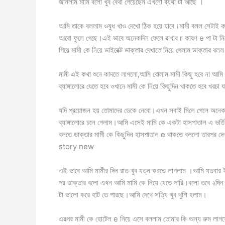
জানলাম মামি বলো খুব বেথা পেয়েছেন এখনো ব্যথা টা আছে ।
আমি তাকে বললাম ওষুধ খাও দেখো ঠিক হয়ে যাবে।মামী বলল সেটাই কর
আরো ফুলে গেছে।এই ভাবে অনেকদিন ফেলে রাখার r কারণ e পা টা নিয়
গিয়ে মামী কে নিয়ে ডাইরেক্ট ডাক্তার দেখাতে নিয়ে গেলাম ডাক্তার বলল
মামী এই কথা শুনে কাদতে লাগলো,আমি বোলাম মামী কিছু হবে না আমি
ব্যাঙ্গালোরে যেতে হবে ওখানে মামী কে নিয়ে কিছুদিন থাকতে হবে খরচা 
যদি প্রয়োজন হয় তোমাদের ডেকে নেবো।এখন সবাই মিলে গেলে অনেক 
ব্যাঙ্গালোরে চলে গেলাম।আমি এসেই মামি কে একটা হাসপাতাল এ ভর্ত
বলতে ডাক্তার মামী কে কিছুদিন হাসপাতাল e থাকতে বললো তারপর 
story new
এই ভাবে আমি মামীর দিন রাত খুব যত্ন করতে লাগলাম ।আমি যতবার ই
পর ডাক্তার বলো এখন আমি মামি কে নিয়ে যেতে পারি।বলো তবে ২দি
টা ভালো করে হাট তে পারছে।আমি দেখে সত্যি খুব খুশি হলাম।
এরপর মামী কে হোটেল e নিয়ে এসে বললাম তোমার কি অন্য রুম লাগ