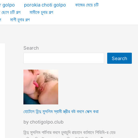
r golpo
porokia choti golpo
কাজের মেয়ে চটি
া ছেলে চটি গল্প
মামীকে চুদার গল্প
প
মাগী চুদার গল্প
Search
Search
হোটেলে হিন্দু মুসলিম স্বামী স্ত্রীর বউ বদলে সেক্স করা
by chotigolpo.club
হিন্দু মুসলিম পার্টনার বদলে চুদাচুদি রায়হান বর্তমানে পিডিবি-র হেড