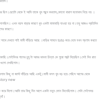
 করতাম।
ুন্দর ছিল।ছোটো থেকে ই আমি তাকে খুব পছন্দ করতাম,কোনো খারাপ মনোভাব নিয়ে নয় ।
লাগছিল। এখন বয়স বাড়ার কারণে খুব একটা মামাবাড়ি যাওয়া হয় না।তবু আজও প্রতিদিন
কিসের কারণে।
সাথে সাথে দেখতে পাই মামী দাঁড়িয়ে আছে ।বাড়ির সামনে toto করে নেমে যখন প্রণাম করতে
ি।সেইদিনর গালের চুমু টা আমর ভাবনা চিন্তা কে পুরো পাল্টে দিয়েছিল।সেই দিন রাত
ন গুলো দেখছিলাম।
কিছু না জাস্ট দাঁড়িয়ে আছি একটু।মামী বলল খুব বড় হয়ে গেছিস আগের থেকে
i story new
রু করে দিলো।আমি তার কিছু দিন আগে একটা নতুন ফোন কিনেছিলাম। সেটা সেইসময়
্যাঁ।