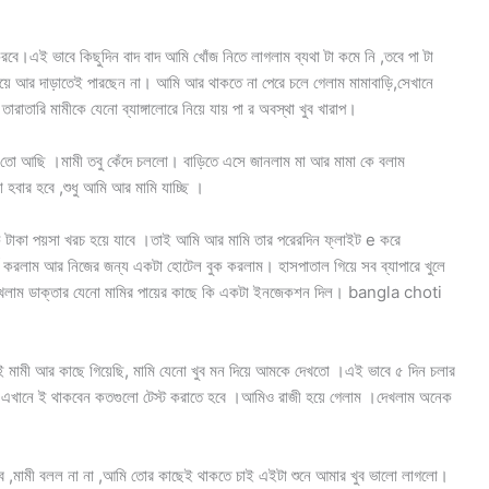
বে।এই ভাবে কিছুদিন বাদ বাদ আমি খোঁজ নিতে লাগলাম ব্যথা টা কমে নি ,তবে পা টা
ে আর দাড়াতেই পারছেন না। আমি আর থাকতে না পেরে চলে গেলাম মামাবাড়ি,সেখানে
 তারাতারি মামীকে যেনো ব্যাঙ্গালোরে নিয়ে যায় পা র অবস্থা খুব খারাপ।
 তো আছি ।মামী তবু কেঁদে চললো। বাড়িতে এসে জানলাম মা আর মামা কে বলাম
যা হবার হবে ,শুধু আমি আর মামি যাচ্ছি ।
টাকা পয়সা খরচ হয়ে যাবে ।তাই আমি আর মামি তার পরেরদিন ফ্লাইট e করে
ি করলাম আর নিজের জন্য একটা হোটেল বুক করলাম। হাসপাতাল গিয়ে সব ব্যাপারে খুলে
দেখলাম ডাক্তার যেনো মামির পায়ের কাছে কি একটা ইনজেকশন দিল। bangla choti
 মামী আর কাছে গিয়েছি, মামি যেনো খুব মন দিয়ে আমকে দেখতো ।এই ভাবে ৫ দিন চলার
ন এখানে ই থাকবেন কতগুলো টেস্ট করাতে হবে ।আমিও রাজী হয়ে গেলাম ।দেখলাম অনেক
বে ,মামী বলল না না ,আমি তোর কাছেই থাকতে চাই এইটা শুনে আমার খুব ভালো লাগলো।