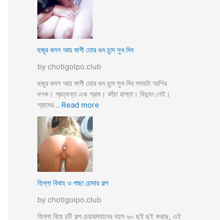
স্যা
র
জো
র
ক
হুজুর বলল আয় মাগী তোর গুদ চুদে সুখ দিব
রে
by chotigolpo.club
চু
দ
হুজুর বলল আয় মাগী তোর গুদ চুদে সুখ দিব সময়টা আশির
লো
দশক। প্রত্যন্ত এক গ্রাম। কাঁচা রাস্তা। বিদ্যুৎ নেই।
ছা
:
গ্রামের…
Read more
ত্রী
হু
কে
জু
j
র
o
ব
r
ল
k
ল
o
আ
হিল্লা বিবাহ ও পাছা চোদার গল্প
r
য়
e
by chotigolpo.club
মা
c
গী
হিল্লা বিয়ে চটি গল্প চেয়ারম্যানের বয়স ৬০ ছুই ছুই করছে, এই
h