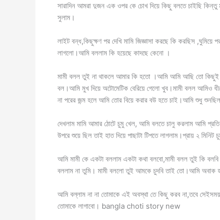
সারাদিন আমরা দুজন এক ওপর কে চোখ দিয়ে কিছু বলতে চাইছি কিন্তু 
সুলাম।
লাইট বন্ধ,কিছুক্ষণ পর দেখি মামি জিজ্ঞাসা করছে কি করছিস ,ঘুমিয়
লাগলো।আমি বললাম কি হয়েছে কাদছে কেনো ।
মামী বলল তুই না থাকলে আমার কি হতো ।আমি আমি আছি তো কিছুই 
বল।আমি মুখ দিয়ে অটোমেটিক বেরিয়ে গেলো খুব।মামী বলল আমিও ধী
না পরের জন্ম হলে আমি তোর বিয়ে করার বউ হতে চাই।আমি শুধু শুন
দেখলাম মামি আমার ঠোটে চুমু খেল, আমি বলতে চালু করলাম আমি প্রতি
উপরে শুয়ে ছিল তাই হাত দিয়ে পাছাটা টিপতে লাগলাম।প্রায় ২ মিনিট 
আমি মামী কে একটা বললাম একটা কথা বলবো,মামী বলল তুই কি বলবি 
বললাম না তুমি। মামী বললো তুই আমকে চুদবি তাই তো।আমি অবাক হয
আমি বল্লাম না না তোমাকে এই অবস্থা তে কিছু করব না,তবে সেইসম
তোমাকে লাগাবো। bangla choti story new