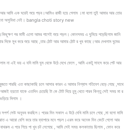
মী আর আমি এক ঘরেই শুয়ে পড়ব।আমিও রাজী হয়ে গেলাম ।মা বলো তুই আমার আর তোর
া কোনো অসুবিধা নেই। bangla choti story new
িছুক্ষণ পর মামী এলো আমর পাশেই শুয়ে পড়ল। কোনসময় এ ঘুমিয়ে পড়েছিলাম জানি
আমার দিকে মুখ করে শুয়ে আছে ,তার ঠোট আর আমার ঠোট র খুব কাছে।আর দেখলাম ঘুমের
িলাম না এই ভয় এ যদি মামি ঘুম থেকে উঠে দেখে ফেলে , আমি একটু সাহস করে পেট আর
তে পারছি এত কাছাকাছি চলে আসার কারন এ আমার নিশ্বাস গতিবেগ বেড়ে গেছে ,সাথে
আজই হয়তো যাকে এতদিন চেয়েছি টা কে টোট দিয়ে চুমু খেতে পারব কিন্তু সেই সময় মা র
ুড়িয়ে দিলাম ।
র সপর্শ সেউ অনুভব করছিল। পরের দিন সকাল এ উঠে দেখি মামি চলে গেছে ,মা বলো মামি
া রাত এ আরো বেশি করে তার ব্যাপারে মনে পড়ল।এরম করে অনেক দিন কেটে গেলো আর
থরুম এ পরে গিয়ে পা খুব চট লেগেছে , আমি সেই সময় কলকাতায় ছিলাম , ফোন করে