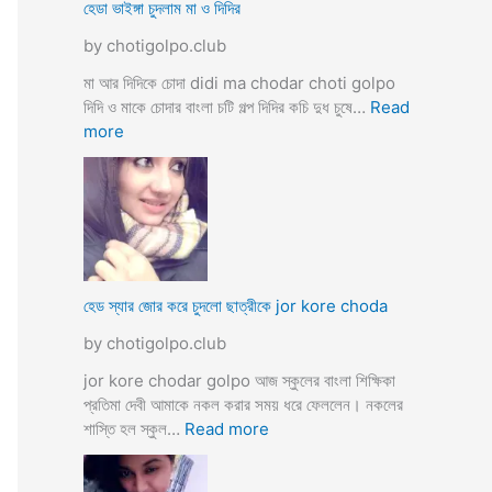
ব
হেডা ভাইঙ্গা চুদলাম মা ও দিদির
ক্স
থে
ক
by chotigolpo.club
কে
রা
সু
মা আর দিদিকে চোদা didi ma chodar choti golpo
ন্দ
দিদি ও মাকে চোদার বাংলা চটি গল্প দিদির কচি দুধ চুষে…
Read
রী
:
more
M
হে
a
ডা
d
ভা
a
ই
m
ঙ্গা
কে
চু
চু
দ
হেড স্যার জোর করে চুদলো ছাত্রীকে jor kore choda
দ
লা
লা
by chotigolpo.club
ম
ম
মা
jor kore chodar golpo আজ স্কুলের বাংলা শিক্ষিকা
ও
প্রতিমা দেবী আমাকে নকল করার সময় ধরে ফেললেন। নকলের
দি
:
শাস্তি হল স্কুল…
Read more
দি
হে
র
ড