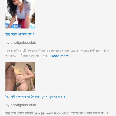
ব
ন্দু
উ
মে
ও
য়ে
মে
ও
য়ে
খা
কে
লা
হিন্দু মায়ের পরকিয়া চটি গল্প
চু
ও
দ
মা
by chotigolpo.club
লো
মা
তো
মায়ের পরকিয়া চটি গল্প সেন পরিবারের বেশ নাম যশ আছে এনাদের পাড়াতে।পরিবারে মোট ৩
বো
:
জন থাকেন ।মিসেস মুনমুন সেন, তার…
Read more
ন
হি
কে
ন্দু
চো
মা
দা
য়ে
র
র
কা
প
হি
র
হিন্দু মাগীর লদলদে ভার্জিন পোদ চুদলো মুসলিম ভাতার
নী
কি
য়া
by chotigolpo.club
চ
টি
হিন্দু পোদ চোদার কাহিনি bangla new fuck choti অনেক দিন থেকেই ভাবছি মা এর