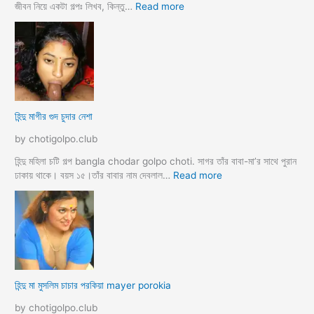
গ
:
জীবন নিয়ে একটা গল্পঃ লিখব, কিন্তু…
Read more
ল্প
হি
ন্দু
মা
গী
র
ল
দ
হিন্দু মাগীর গুদ চুদার নেশা
ল
দে
by chotigolpo.club
ভা
র্জি
হিন্দু মহিলা চটি গল্প bangla chodar golpo choti. সাগর তাঁর বাবা-মা’র সাথে পুরান
ন
:
ঢাকায় থাকে। বয়স ১৫।তাঁর বাবার নাম দেবলাল…
Read more
পো
হি
দ
ন্দু
চু
মা
দ
গী
লো
র
মু
গু
স
দ
হিন্দু মা মুসলিম চাচার পরকিয়া mayer porokia
লি
চু
ম
দা
by chotigolpo.club
ভা