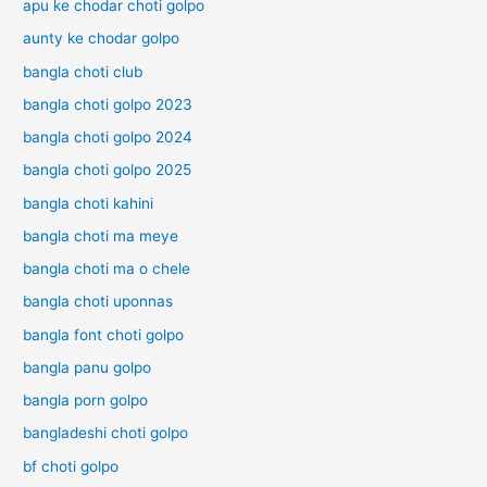
apu ke chodar choti golpo
দি
টি
aunty ke chodar golpo
র
গ
চ
ল্প
bangla choti club
টি
H
গ
bangla choti golpo 2023
i
ল্প
n
bangla choti golpo 2024
d
bangla choti golpo 2025
u
C
bangla choti kahini
h
o
bangla choti ma meye
t
bangla choti ma o chele
i
G
bangla choti uponnas
o
bangla font choti golpo
l
p
bangla panu golpo
o
bangla porn golpo
bangladeshi choti golpo
bf choti golpo