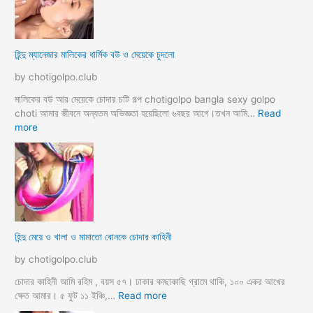
থে
ব্য
ভি
হিন্দু ম্যানেজার মালিকের ধার্মিক বউ ও মেয়েকে চুদলো
চা
র
by chotigolpo.club
চ
টি
মালিকের বউ আর মেয়েকে চোদার চটি গল্প chotigolpo bangla sexy golpo
গ
choti আমার জীবনে অন্যতম অভিজ্ঞতা হয়েছিলো ৬বছর আগে।তখন আমি…
Read
ল্প
:
more
হি
ন্দু
ম্যা
নে
জা
র
মা
হিন্দু মেয়ে ও খালা ও মামাতো বোনকে চোদার কাহিনী
লি
কে
by chotigolpo.club
র
ধা
চোদার কাহিনী আমি রহিম , বয়স ৫৭। ঢাকার কাছাকাছি গ্রামে থাকি, ১০০ একর আখের
র্মি
:
ক্ষেত আমার। ৫ ফুট ১১ ইঞ্চি,…
Read more
ক
হি