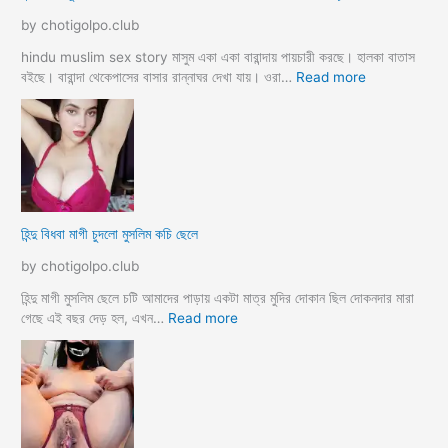
o
লি
by chotigolpo.club
r
ম
o
লো
hindu muslim sex story মাসুম একা একা বারান্দায় পায়চারী করছে। হালকা বাতাস
k
কে
:
বইছে। বারান্দা থেকেপাসের বাসার রান্নাঘর দেখা যায়। ওরা…
Read more
i
রা
হি
a
গু
ন্দু
দ
বৌ
পো
দি
দে
মু
জো
স
র
লি
হিন্দু বিধবা মাগী চুদলো মুসলিম কচি ছেলে
ক
ম
রে
দে
by chotigolpo.club
চু
ব
দ
র
হিন্দু মাগী মুসলিম ছেলে চটি আমাদের পাড়ায় একটা মাত্র মুদির দোকান ছিল দোকনদার মারা
লো
হ
:
গেছে এই বছর দেড় হল, এখন…
Read more
ট
হি
সে
ন্দু
ক্স
বি
কা
ধ
হি
বা
নী
মা