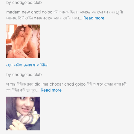
by chotigolpo.club
স্বা
মী
madam new choti golpo মলি ম্যাডাম ছিলেন আমাদের কলেজের সব চেয়ে সুন্দরী
স্ত্রী
:
ম্যাডাম. তিনি যেদিন প্রথম কলেজে আসেন সেদিন সবার…
Read more
র
হো
ব
টে
উ
ল
ব
রু
দ
মে
লে
স
সে
ব
হেডা ভাইঙ্গা চুদলাম মা ও দিদির
ক্স
থে
ক
কে
by chotigolpo.club
রা
সু
ন্দ
মা আর দিদিকে চোদা didi ma chodar choti golpo দিদি ও মাকে চোদার বাংলা চটি
রী
:
গল্প দিদির কচি দুধ চুষে…
Read more
M
হে
a
ডা
d
ভা
a
ই
m
ঙ্গা
কে
চু
চু
দ