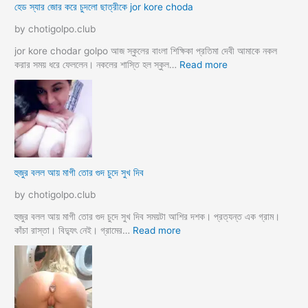
হেড স্যার জোর করে চুদলো ছাত্রীকে jor kore choda
দ
লা
লা
ম
by chotigolpo.club
ম
মা
ও
jor kore chodar golpo আজ স্কুলের বাংলা শিক্ষিকা প্রতিমা দেবী আমাকে নকল
দি
:
করার সময় ধরে ফেললেন। নকলের শাস্তি হল স্কুল…
Read more
দি
হে
র
ড
স্যা
র
জো
র
ক
হুজুর বলল আয় মাগী তোর গুদ চুদে সুখ দিব
রে
চু
by chotigolpo.club
দ
লো
হুজুর বলল আয় মাগী তোর গুদ চুদে সুখ দিব সময়টা আশির দশক। প্রত্যন্ত এক গ্রাম।
ছা
:
কাঁচা রাস্তা। বিদ্যুৎ নেই। গ্রামের…
Read more
ত্রী
হু
কে
জু
j
র
o
ব
r
ল