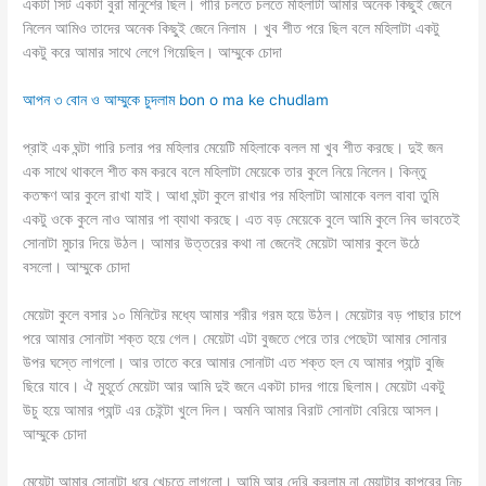
একটা সিট একটা বুরা মানুশের ছিল। গারি চলতে চলতে মহিলাটা আমার অনেক কিছুই জেনে
নিলেন আমিও তাদের অনেক কিছুই জেনে নিলাম । খুব শীত পরে ছিল বলে মহিলাটা একটু
একটু করে আমার সাথে লেগে গিয়েছিল। আম্মুকে চোদা
আপন ৩ বোন ও আম্মুকে চুদলাম bon o ma ke chudlam
প্রাই এক ঘন্টা গারি চলার পর মহিলার মেয়েটি মহিলাকে বলল মা খুব শীত করছে। দুই জন
এক সাথে থাকলে শীত কম করবে বলে মহিলাটা মেয়েকে তার কুলে নিয়ে নিলেন। কিন্তু
কতক্ষণ আর কুলে রাখা যাই। আধা ঘন্টা কুলে রাখার পর মহিলাটা আমাকে বলল বাবা তুমি
একটু ওকে কুলে নাও আমার পা ব্যাথা করছে। এত বড় মেয়েকে বুলে আমি কুলে নিব ভাবতেই
সোনাটা মুচার দিয়ে উঠল। আমার উত্তরের কথা না জেনেই মেয়েটা আমার কুলে উঠে
বসলো। আম্মুকে চোদা
মেয়েটা কুলে বসার ১০ মিনিটের মধ্যে আমার শরীর গরম হয়ে উঠল। মেয়েটার বড় পাছার চাপে
পরে আমার সোনাটা শক্ত হয়ে গেল। মেয়েটা এটা বুজতে পেরে তার পেছেটা আমার সোনার
উপর ঘস্তে লাগলো। আর তাতে করে আমার সোনাটা এত শক্ত হল যে আমার প্যান্ট বুজি
ছিরে যাবে। ঐ মুহূর্তে মেয়েটা আর আমি দুই জনে একটা চাদর গায়ে ছিলাম। মেয়েটা একটু
উচু হয়ে আমার প্যান্ট এর চেইন্টা খুলে দিল। অমনি আমার বিরাট সোনাটা বেরিয়ে আসল।
আম্মুকে চোদা
মেয়েটা আমার সোনাটা ধরে খেচতে লাগলো। আমি আর দেরি করলাম না মেয়াটার কাপরের নিচ