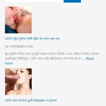
হোটেলে হিন্দু মুসলিম স্বামী স্ত্রীর বউ বদলে সেক্স করা
by chotigolpo.club
হিন্দু মুসলিম পার্টনার বদলে চুদাচুদি রায়হান বর্তমানে পিডিবি-র হেড অফিসে ডিজাইন সেকশনে
সুপারিনডেন্ট ইজ্ঞিনিয়ার। সুশীল সাহা একটি মাল্টিন্যশনাল কোম্পনির জিএম।…
Read
:
more
হো
টে
লে
হি
ন্দু
মু
স
হোটেল রুমে সবথেকে সুন্দরী Madam কে চুদলাম
লি
ম