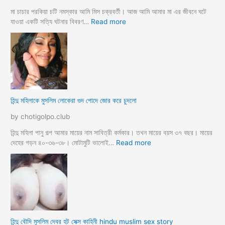
র
তা
নে
মা চাচার পরকিয়া চটি নমস্কার আমি মিস চক্রবর্তী। আজ আমি আমার মা এর জীবনে ঘটে
র
শা
:
যাওয়া একটি সত্যি ঘটনার বিবরণ…
Read more
হি
ন্দু
মা
মু
স
লি
ম
হিন্দু মহিলাকে মুসলিম লোকেরা গুদ পোদে জোর করে চুদলো
চা
চা
by chotigolpo.club
র
প
হিন্দু মহিলা পানু গল্প আমার মায়ের নাম সাবিত্রী কর্মকার। তখন মায়ের বয়স ৩৭ বছর। মায়ের
র
:
দেহের গড়ন ৪০-৩৬-৩৮। মোটামুটি ভালোই…
Read more
কি
হি
য়া
ন্দু
m
ম
a
হি
y
লা
e
কে
r
মু
হিন্দু বৌদি মুসলিম দেবর হট সেক্স কাহিনী hindu muslim sex story
p
স