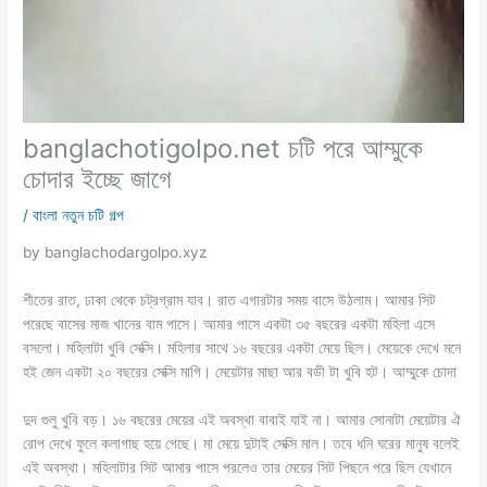
banglachotigolpo.net চটি পরে আম্মুকে
চোদার ইচ্ছে জাগে
/
বাংলা নতুন চটি গল্প
by banglachodargolpo.xyz
শীতের রাত, ঢাকা থেকে চট্রগ্রাম যাব। রাত এগারটার সময় বাসে উঠলাম। আমার সিট
পরেছে বাসের মাজ খানের বাম পাসে। আমার পাসে একটা ৩৫ বছরের একটা মহিলা এসে
বসলো। মহিলাটা খুবি সেক্সি। মহিলার সাথে ১৬ বছরের একটা মেয়ে ছিল। মেয়েকে দেখে মনে
হই জেন একটা ২০ বছরের সেক্সি মাগি। মেয়েটার মাছা আর বডী টা খুবি হট। আম্মুকে চোদা
দুদ গুলু খুবি বড়। ১৬ বছরের মেয়ের এই অবস্থা বাবাই যাই না। আমার সোনাটা মেয়েটার ঐ
রোপ দেখে ফুলে কলাগাছ হয়ে গেছে। মা মেয়ে দুটাই সেক্সি মাল। তবে ধনি ঘরের মানুষ বলেই
এই অবস্থা। মহিলাটার সিট আমার পাসে পরলেও তার মেয়ের সিট পিছনে পরে ছিল যেখানে