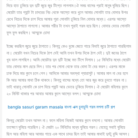
দিয়ে হাত ঢুকিয়ে দুদ দুটি জুরে জুর টিপ্তে লাগলাম।ঐ সময় বাসের প্রাই মানুষ ঘুমিয়ে ছিল।
মেয়েটা তার প্যান্ট টা চাদরের নিচ থেকে আস্তে করে খুলে আমার সোনাটা তার বোদার উপর
রেখে নিচের দিকে চাপ দিয়ে আমার পুরা সোনাটা ঢূকিয়ে নিল বোদার মধ্যে। এরপর আস্তে
আস্তে ঠাপাতে লাগলো। আমার শরীর টা তখন পুরাই গরম হয়ে ছিল। বোদার বেতর সোনাটা
ফুস ফুস করছিল। আম্মুকে চোদা
ইচ্ছে করছিল জুরে জুরে ঠাপাতে। কিন্তু কেও বুজে জেতে পারে বিদাই জুরে ঠাপাতে পারছিলাম
না। মেয়েটা যখন নিচের দিকে ঠাপ দেই আমি তখন উপর দিকে ঠাপ দেই। দুই জনের ঠাপে
খুব ভাল লাগছিল। আমি মেয়েটার দুদ দুটি ইচ্ছে মত টিপে দিলাম। ১৫ মিনিটের মধ্যে মেয়েটা
তার বোদার মাল ছেরে দিল। তার পর সোনা থেকে তার বোদা টা বের করল। এরপর মাকে
ঢাক দিয়ে মার কুলে চলে গেল। আদিকে আমার অবস্থা প্যারাসুট। আমার মাল না বের হলে
কি আর আমার মাথা ঠিক থাকবে। কিন্তু বাসের মধ্যে তো আর জুর করে চুদতে পারব না।
তাই খারানু সোনাটা কে চাপ দিয়ে প্যান্ট আর ভেতর ঢূকিয়ে দিলাম। ঐ মেয়েটা মহিলার কুলে
২০ মিনিট থাকার পর আবার আমার কুলে আস্তে বলল। আম্মুকে চোদা
bangla sasuri garam masala বাংলা এক্স চুদাচুদি গরম মশলা চটি গল্প
কিন্তু মেয়েটা তখন আসল না। ফলে মহিলা নিজেই আমার কুলে বসলো। আমার সোনাটা
ততক্ষণে ঘুমিয়ে পরেছিল। ঐ মেয়টা ২০ মিনিটের মধ্যে ঘুমিয়ে পরল। যেহেতু সবাই ঘুমিয়ে
ছিল আর মহিলা আর আমার গায়ে এক সাথে চাদর ছিল তাই আমার মাথাই দুস্টু বুদ্দি আসল।