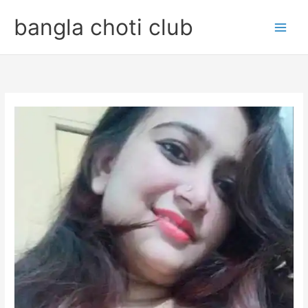
Skip
bangla choti club
to
content