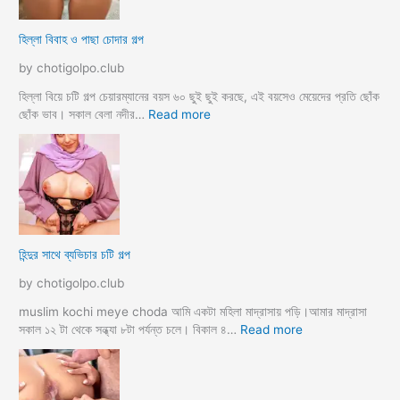
k
ল
o
আ
হিল্লা বিবাহ ও পাছা চোদার গল্প
r
য়
e
মা
by chotigolpo.club
c
গী
h
তো
হিল্লা বিয়ে চটি গল্প চেয়ারম্যানের বয়স ৬০ ছুই ছুই করছে, এই বয়সেও মেয়েদের প্রতি ছোঁক
o
র
:
ছোঁক ভাব। সকাল বেলা নদীর…
Read more
d
গু
হি
a
দ
ল্লা
চু
বি
দে
বা
সু
হ
খ
ও
দি
পা
হিন্দুর সাথে ব্যভিচার চটি গল্প
ব
ছা
চো
by chotigolpo.club
দা
র
muslim kochi meye choda আমি একটা মহিলা মাদ্রাসায় পড়ি।আমার মাদ্রাসা
গ
:
সকাল ১২ টা থেকে সন্ধ্যা ৮টা পর্যন্ত চলে। বিকাল ৪…
Read more
ল্প
হি
ন্দু
র
সা