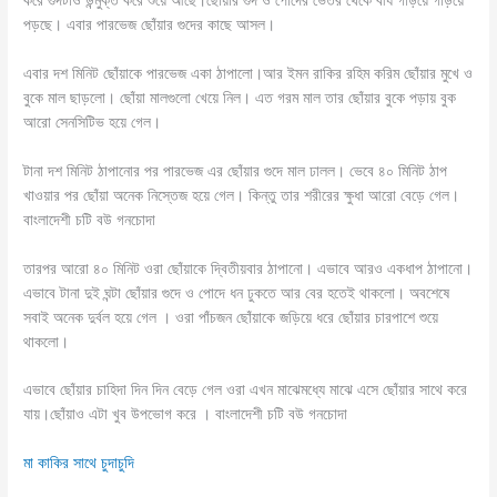
পড়ছে। এবার পারভেজ ছোঁয়ার গুদের কাছে আসল।
এবার দশ মিনিট ছোঁয়াকে পারভেজ একা ঠাপালো।আর ইমন রাকির রহিম করিম ছোঁয়ার মুখে ও
বুকে মাল ছাড়লো। ছোঁয়া মালগুলো খেয়ে নিল। এত গরম মাল তার ছোঁয়ার বুকে পড়ায় বুক
আরো সেনসিটিভ হয়ে গেল।
টানা দশ মিনিট ঠাপানোর পর পারভেজ এর ছোঁয়ার গুদে মাল ঢালল। ভেবে ৪০ মিনিট ঠাপ
খাওয়ার পর ছোঁয়া অনেক নিস্তেজ হয়ে গেল। কিন্তু তার শরীরের ক্ষুধা আরো বেড়ে গেল।
বাংলাদেশী চটি বউ গনচোদা
তারপর আরো ৪০ মিনিট ওরা ছোঁয়াকে দ্বিতীয়বার ঠাপানো। এভাবে আরও একধাপ ঠাপানো।
এভাবে টানা দুই ঘন্টা ছোঁয়ার গুদে ও পোদে ধন ঢুকতে আর বের হতেই থাকলো। অবশেষে
সবাই অনেক দুর্বল হয়ে গেল । ওরা পাঁচজন ছোঁয়াকে জড়িয়ে ধরে ছোঁয়ার চারপাশে শুয়ে
থাকলো।
এভাবে ছোঁয়ার চাহিদা দিন দিন বেড়ে গেল ওরা এখন মাঝেমধ্যে মাঝে এসে ছোঁয়ার সাথে করে
যায়।ছোঁয়াও এটা খুব উপভোগ করে । বাংলাদেশী চটি বউ গনচোদা
মা কাকির সাথে চুদাচুদি