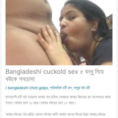
Bangladeshi cuckold sex ৫ বন্ধু দিয়ে
বউকে গনচোদা
/
bangladeshi choti golpo
,
পারিবারিক চটি গল্প
,
বন্ধুর বউ চটি
বাংলাদেশী চটি বউ গনচোদা আমার নাম রফিক।আজকে আমার জিবনের গল্প আপনাদের কাছে
বলবো।আমার বয়স ২১ বছর।আমার বউয়ের বয়স ২০ বছর।
আমার বউয়ের নাম ছোঁয়া।আসল ঘটনায় আসি আমার অনেক দিনের ইচ্ছা আমার বউয়ের