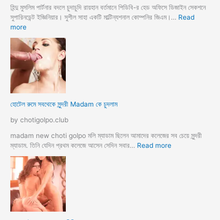
হিন্দু মুসলিম পার্টনার বদলে চুদাচুদি রায়হান বর্তমানে পিডিবি-র হেড অফিসে ডিজাইন সেকশনে
সুপারিনডেন্ট ইজ্ঞিনিয়ার। সুশীল সাহা একটি মাল্টিন্যশনাল কোম্পনির জিএম।…
Read
:
more
হো
টে
লে
হি
ন্দু
মু
স
হোটেল রুমে সবথেকে সুন্দরী Madam কে চুদলাম
লি
ম
by chotigolpo.club
স্বা
মী
madam new choti golpo মলি ম্যাডাম ছিলেন আমাদের কলেজের সব চেয়ে সুন্দরী
স্ত্রী
:
ম্যাডাম. তিনি যেদিন প্রথম কলেজে আসেন সেদিন সবার…
Read more
র
হো
ব
টে
উ
ল
ব
রু
দ
মে
লে
স
সে
ব