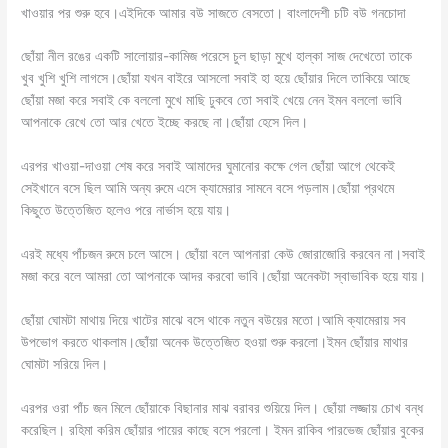
খাওয়ার পর শুরু হবে।এইদিকে আমার বউ সাজতে বেসতো। বাংলাদেশী চটি বউ গনচোদা
ছোঁয়া নীল রঙের একটি সালোয়ার-কামিজ পরেসে চুল ছাড়া মুখে হাল্কা সাজ দেখেতো তাকে
খুব খুশি খুশি লাগসে।ছোঁয়া যখন বাইরে আসলো সবাই হা হয়ে ছোঁয়ার দিলে তাকিয়ে আছে
ছোঁয়া মজা করে সবাই কে বললো মুখে মাছি ঢুকবে তো সবাই খেয়ে নেন ইমন বললো ভাবি
আপনাকে রেখে তো আর খেতে ইচ্ছে করছে না।ছোঁয়া হেসে দিল।
এরপর খাওয়া-দাওয়া শেষ করে সবাই আমাদের ঘুমানোর কক্ষে গেল ছোঁয়া আগে থেকেই
সেইখানে বসে ছিল আমি অন্য রুমে এসে ক্যামেরার সামনে বসে পড়লাম।ছোঁয়া প্রথমে
কিছুতে উত্তেজিত হলেও পরে নার্ভাস হয়ে যায়।
এরই মধ্যে পাঁচজন রুমে চলে আসে। ছোঁয়া বলে আপনারা কেউ জোরাজোরি করবেন না।সবাই
মজা করে বলে আমরা তো আপনাকে আদর করবো ভাবি।ছোঁয়া অনেকটা স্বাভাবিক হয়ে যায়।
ছোঁয়া ঘোমটা মাথায় দিয়ে খাটের মাঝে বসে থাকে নতুন বউয়ের মতো।আমি ক্যামেরায় সব
উপভোগ করতে থাকলাম।ছোঁয়া অনেক উত্তেজিত হওয়া শুরু করলো।ইমন ছোঁয়ার মাথার
ঘোমটা সরিয়ে দিল।
এরপর ওরা পাঁচ জন মিলে ছোঁয়াকে বিছানার মাঝ বরাবর শুয়িয়ে দিল। ছোঁয়া লজ্জায় চোখ বন্ধ
করেছিল। রহিমা করিম ছোঁয়ার পায়ের কাছে বসে পরলো। ইমন রাকিব পারভেজ ছোঁয়ার বুকের