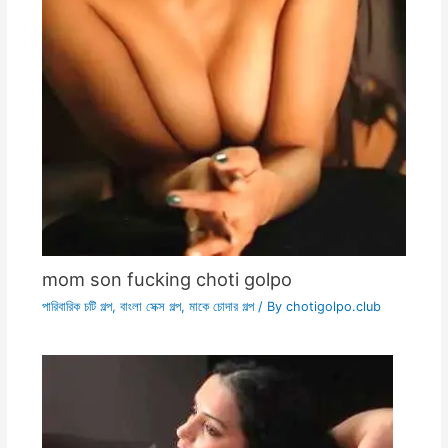
mom son fucking choti golpo
পারিবারিক চটি গল্প
,
বাংলা সেক্স গল্প
,
মাকে চোদার গল্প
/ By
chotigolpo.club