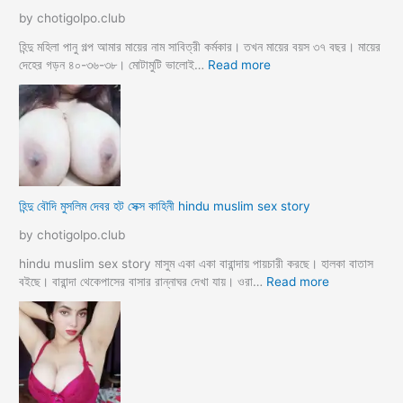
চা
by chotigolpo.club
র
প
হিন্দু মহিলা পানু গল্প আমার মায়ের নাম সাবিত্রী কর্মকার। তখন মায়ের বয়স ৩৭ বছর। মায়ের
র
:
দেহের গড়ন ৪০-৩৬-৩৮। মোটামুটি ভালোই…
Read more
কি
হি
য়া
ন্দু
m
ম
a
হি
y
লা
e
কে
r
মু
হিন্দু বৌদি মুসলিম দেবর হট সেক্স কাহিনী hindu muslim sex story
p
স
o
লি
by chotigolpo.club
r
ম
o
লো
hindu muslim sex story মাসুম একা একা বারান্দায় পায়চারী করছে। হালকা বাতাস
k
কে
:
বইছে। বারান্দা থেকেপাসের বাসার রান্নাঘর দেখা যায়। ওরা…
Read more
i
রা
হি
a
গু
ন্দু
দ
বৌ
পো
দি
দে
মু
জো
স