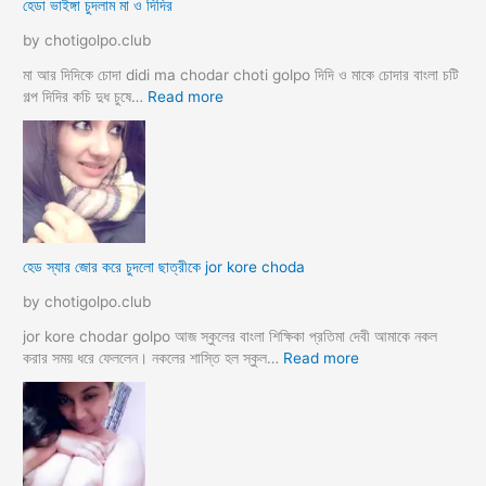
হেডা ভাইঙ্গা চুদলাম মা ও দিদির
ক্স
থে
ক
কে
by chotigolpo.club
রা
সু
ন্দ
মা আর দিদিকে চোদা didi ma chodar choti golpo দিদি ও মাকে চোদার বাংলা চটি
রী
:
গল্প দিদির কচি দুধ চুষে…
Read more
M
হে
a
ডা
d
ভা
a
ই
m
ঙ্গা
কে
চু
চু
দ
হেড স্যার জোর করে চুদলো ছাত্রীকে jor kore choda
দ
লা
লা
ম
by chotigolpo.club
ম
মা
ও
jor kore chodar golpo আজ স্কুলের বাংলা শিক্ষিকা প্রতিমা দেবী আমাকে নকল
দি
:
করার সময় ধরে ফেললেন। নকলের শাস্তি হল স্কুল…
Read more
দি
হে
র
ড
স্যা
র
জো