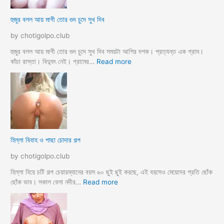
র
ক
হুজুর বলল আয় মাগী তোর গুদ চুদে সুখ দিব
রে
চু
by chotigolpo.club
দ
লো
হুজুর বলল আয় মাগী তোর গুদ চুদে সুখ দিব সময়টা আশির দশক। প্রত্যন্ত এক গ্রাম।
ছা
:
কাঁচা রাস্তা। বিদ্যুৎ নেই। গ্রামের…
Read more
ত্রী
হু
কে
জু
j
র
o
ব
r
ল
k
ল
o
আ
হিল্লা বিবাহ ও পাছা চোদার গল্প
r
য়
e
মা
by chotigolpo.club
c
গী
h
তো
হিল্লা বিয়ে চটি গল্প চেয়ারম্যানের বয়স ৬০ ছুই ছুই করছে, এই বয়সেও মেয়েদের প্রতি ছোঁক
o
র
:
ছোঁক ভাব। সকাল বেলা নদীর…
Read more
d
গু
হি
a
দ
ল্লা
চু
বি
দে
বা