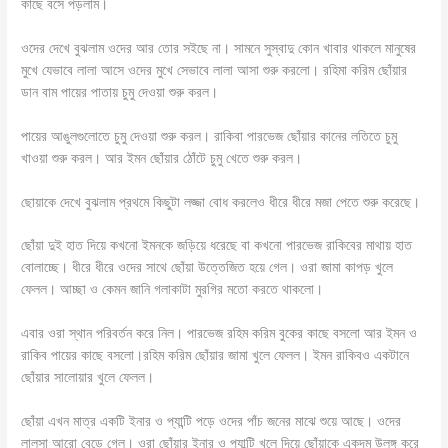
কাছে বসে পড়লাম।
ওদের দেখে বুঝলাম ওদের আর তোর সইছে না। সামনে সুস্বাদু কোন খাবার থাকলে মানুষের
মুখে যেভাবে লালা আসে ওদের মুখে সেভাবে লালা আসা শুরু করলো। রহিমা করিম ছোঁয়ার
ডান বাম পায়ের পাতায় চুমু দেওয়া শুরু করল।
পায়ের আঙুলগুলোতে চুমু দেওয়া শুরু করল। রাকিবা পারভেজ ছোঁয়ার কানের লতিতে চুমু
খাওয়া শুরু করল। আর ইমন ছোঁয়ার ঠোঁটে চুমু খেতে শুরু করল।
ছোয়াকে দেখে বুঝলাম প্রথমে কিছুটা লজ্জা বোধ করলেও ধীরে ধীরে মজা পেতে শুরু করেছে।
ছোঁয়া দুই হাত দিয়ে কখনো ইমনকে জড়িয়ে ধরেছে বা কখনো পারভেজ রাকিবের মাথায় হাত
বোলাচ্ছে। ধীরে ধীরে ওদের সাথে ছোঁয়া উত্তেজিত হয়ে গেল। ওরা জামা কাপড় খুলে
ফেলল। আচ্ছা ও কেমন জানি গলাকাটা মুরগির মতো করতে থাকলো।
এবার ওরা স্থান পরিবর্তন করে নিল। পারভেজ রহিম করিম বুকের কাছে বসলো আর ইমন ও
রাকিব পায়ের কাছে বসলো।রহিম করিম ছোঁয়ার জামা খুলে ফেলল। ইমন রাকিবও একটানে
ছোঁয়ার সালোয়ার খুলে ফেলল।
ছোঁয়া এখন মাত্র একটি ইনার ও প্যান্টি পড়ে ওদের পাঁচ জনের মাঝে শুয়ে আছে। ওদের
লালসা আরো বেড়ে গেল। ওরা ছোঁয়ার ইনার ও প্যান্টি খুলে দিয়ে ছোঁয়াকে একদম উলঙ্গ করে