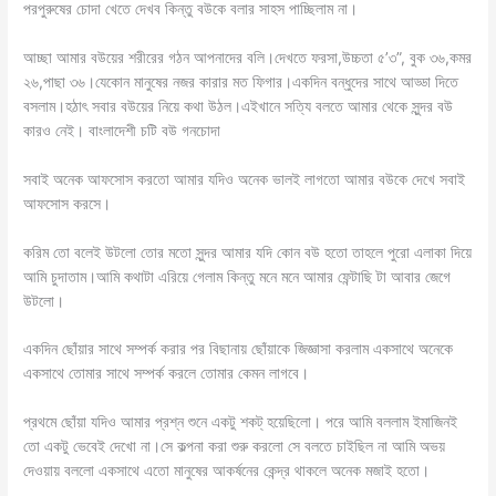
পরপুরুষের চোদা খেতে দেখব কিন্তু বউকে বলার সাহস পাচ্ছিলাম না।
আচ্ছা আমার বউয়ের শরীরের গঠন আপনাদের বলি।দেখতে ফরসা,উচ্চতা ৫’৩”, বুক ৩৬,কমর
২৬,পাছা ৩৬।যেকোন মানুষের নজর কারার মত ফিগার।একদিন বন্ধুদের সাথে আড্ডা দিতে
বসলাম।হঠাৎ সবার বউয়ের নিয়ে কথা উঠল।এইখানে সত্যি বলতে আমার থেকে সুন্দর বউ
কারও নেই। বাংলাদেশী চটি বউ গনচোদা
সবাই অনেক আফসোস করতো আমার যদিও অনেক ভালই লাগতো আমার বউকে দেখে সবাই
আফসোস করসে।
করিম তো বলেই উটলো তোর মতো সুন্দর আমার যদি কোন বউ হতো তাহলে পুরো এলাকা দিয়ে
আমি চুদাতাম।আমি কথাটা এরিয়ে গেলাম কিন্তু মনে মনে আমার ফেন্টাছি টা আবার জেগে
উটলো।
একদিন ছোঁয়ার সাথে সম্পর্ক করার পর বিছানায় ছোঁয়াকে জিজ্ঞাসা করলাম একসাথে অনেকে
একসাথে তোমার সাথে সম্পর্ক করলে তোমার কেমন লাগবে।
প্রথমে ছোঁয়া যদিও আমার প্রশ্ন শুনে একটু শকট্ হয়েছিলো। পরে আমি বললাম ইমাজিনই
তো একটু ভেবেই দেখো না।সে কল্পনা করা শুরু করলো সে বলতে চাইছিল না আমি অভয়
দেওয়ায় বললো একসাথে এতো মানুষের আকর্ষনের কেন্দ্র থাকলে অনেক মজাই হতো।