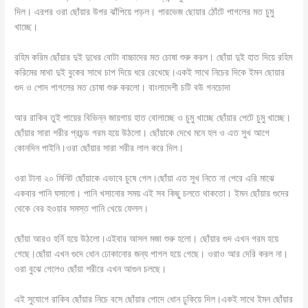
দিল। এরপর ওরা ছোঁয়ার উপর ঝাঁপিয়ে পড়ল। পারভেজ ছোয়ার ঠোঁটে পাগলের মত চুমু
খাচ্ছে।
রহিম করিম ছোঁয়ার দুই দুধের বোটা বাচ্চাদের মত চোষা শুরু করল। ছোঁয়া দুই হাত দিয়ে রহিম
করিমের মাথা দুই বুকের সাথে চাপ দিয়ে ধরে রেখেছে।একই সাথে নিচের দিকে ইমন ছোয়ার
গুদ ও পোদ পাগলের মত চোষা শুরু করলো। বাংলাদেশী চটি বউ গনচোদা
আর রাকিব তুই পায়ের বিভিন্ন জায়গায় হাত বোলাচ্ছে ও চুমু খাচ্ছে ছোঁয়ার পেটে চুমু খাচ্ছে।
ছোঁয়ার সারা শরীর প্রচন্ড গরম হয়ে উঠলো। ছোঁয়াকে দেখে মনে হল ও এত সুখ আগে
কোনদিন পাইনি।ওরা ছোঁয়ার সারা শরীর লাল করে দিল।
ওরা টানা ২০ মিনিট ছোঁয়াকে এভাবে চুষে গেল।ছোঁয়া এত সুখ নিতে না পেরে এরি মাঝে
একবার পানি ঘসালো। পানি খসানোর সময় এই সব কিছু চলতে থাকতো। ইমন ছোঁয়ার গুদের
থেকে বের হওয়ার সমস্ত পানি খেয়ে ফেলল।
ছোঁয়া আরও হর্নি হয়ে উঠলো।এইবার আসল মজা শুরু হলো। ছোঁয়ার গুদ এখন গরম হয়ে
গেছে।ছোঁয়া এখন গুদে ধোন ঢোকানোর জন্য পাগল হয়ে গেছে। ওরাও আর দেরি করল না।
ওরা বুঝে গেলেও ছোঁয়া শরীরে এখন আগুন চলছে।
এই সুযোগে রাকিব ছোঁয়ার নিচে বসে ছোঁয়ার পোদে ধোন ঢুকিয়ে দিল।একই সাথে ইমন ছোঁয়ার