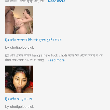
বো
:
জন থাকেন ।মিসেস মুনমুন সেন, তার…
Read more
ন
হি
কে
ন্দু
চো
মা
দা
য়ে
র
র
কা
প
হি
র
হিন্দু মাগীর লদলদে ভার্জিন পোদ চুদলো মুসলিম ভাতার
নী
কি
য়া
by chotigolpo.club
চ
টি
হিন্দু পোদ চোদার কাহিনি bangla new fuck choti অনেক দিন থেকেই ভাবছি মা এর
গ
:
জীবন নিয়ে একটা গল্পঃ লিখব, কিন্তু…
Read more
ল্প
হি
ন্দু
মা
গী
র
ল
দ
হিন্দু মাগীর গুদ চুদার নেশা
ল
দে
by chotigolpo.club
ভা