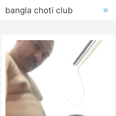
Skip
bangla choti club
to
content