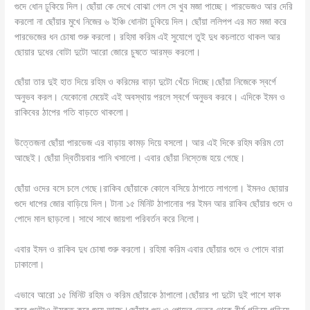
গুদে ধোন ঢুকিয়ে দিল। ছোঁয়া কে দেখে বোঝা গেল সে খুব মজা পাচ্ছে। পারভেজও আর দেরি
করলো না ছোঁয়ার মুখে নিজের ৬ ইঞ্চি ধোনটা ঢুকিয়ে দিল। ছোঁয়া ললিপপ এর মত মজা করে
পারভেজের ধন চোষা শুরু করলো। রহিমা করিম এই সুযোগে তুই দুধ কচলাতে থাকল আর
ছোয়ার দুধের বোটা দুটো আরো জোরে চুষতে আরম্ভ করলো।
ছোঁয়া তার দুই হাত দিয়ে রহিম ও করিমের বাড়া দুটো খেঁচে দিচ্ছে।ছোঁয়া নিজেকে স্বর্গে
অনুভব করল। যেকোনো মেয়েই এই অবস্থায় পরলে স্বর্গে অনুভব করবে। এদিকে ইমন ও
রাকিবের ঠাপের গতি বাড়তে থাকলো।
উত্তেজনা ছোঁয়া পারভেজ এর বাড়ায় কামড় দিয়ে বসলো। আর এই দিকে রহিম করিম তো
আছেই। ছোঁয়া দ্বিতীয়বার পানি খসালো। এবার ছোঁয়া নিস্তেজ হয়ে গেছে।
ছোঁয়া ওদের বসে চলে গেছে।রাকিব ছোঁয়াকে কোলে বসিয়ে ঠাপাতে লাগলো। ইমনও ছোয়ার
গুদে ধাপের জোর বাড়িয়ে দিল। টানা ১৫ মিনিট ঠাপানোর পর ইমন আর রাকিব ছোঁয়ার গুদে ও
পোদে মাল ছাড়লো। সাথে সাথে জায়গা পরিবর্তন করে নিলো।
এবার ইমন ও রাকিব দুধ চোষা শুরু করলো। রহিমা করিম এবার ছোঁয়ার গুদে ও পোদে বারা
ঢাকালো।
এভাবে আরো ১৫ মিনিট রহিম ও করিম ছোঁয়াকে ঠাপালো।ছোঁয়ার পা দুটো দুই পাশে ফাক
করে গুদটাও উন্মুক্ত করে শুয়ে আছে।ছোঁয়ার গুদ ও পোদের ভেতর থেকে বীর্য গড়িয়ে গড়িয়ে