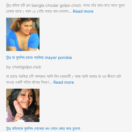
র্জি
হিন্দু মহিলা চটি গল্প bangla chodar golpo choti. সাগর তাঁর বাবা-মা’র সাথে পুরান
ন
:
ঢাকায় থাকে। বয়স ১৫।তাঁর বাবার নাম দেবলাল…
Read more
পো
হি
দ
ন্দু
চু
মা
দ
গী
লো
র
মু
গু
স
দ
হিন্দু মা মুসলিম চাচার পরকিয়া mayer porokia
লি
চু
ম
দা
by chotigolpo.club
ভা
র
তা
নে
মা চাচার পরকিয়া চটি নমস্কার আমি মিস চক্রবর্তী। আজ আমি আমার মা এর জীবনে ঘটে
র
শা
:
যাওয়া একটি সত্যি ঘটনার বিবরণ…
Read more
হি
ন্দু
মা
মু
স
লি
ম
হিন্দু মহিলাকে মুসলিম লোকেরা গুদ পোদে জোর করে চুদলো
চা