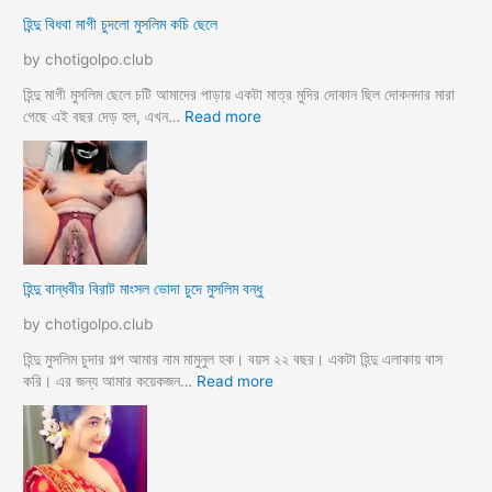
র
লি
হিন্দু বিধবা মাগী চুদলো মুসলিম কচি ছেলে
ক
ম
রে
দে
by chotigolpo.club
চু
ব
দ
র
হিন্দু মাগী মুসলিম ছেলে চটি আমাদের পাড়ায় একটা মাত্র মুদির দোকান ছিল দোকনদার মারা
লো
হ
:
গেছে এই বছর দেড় হল, এখন…
Read more
ট
হি
সে
ন্দু
ক্স
বি
কা
ধ
হি
বা
নী
মা
h
গী
হিন্দু বান্ধবীর বিরাট মাংসল ভোদা চুদে মুসলিম বন্ধু
i
চু
n
দ
by chotigolpo.club
d
লো
u
মু
হিন্দু মুসলিম চুদার গল্প আমার নাম মামুনুল হক। বয়স ২২ বছর। একটা হিন্দু এলাকায় বাস
m
স
:
করি। এর জন্য আমার কয়েকজন…
Read more
u
লি
হি
s
ম
ন্দু
l
ক
বা
i
চি
ন্ধ
m
ছে
বী