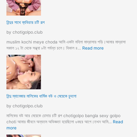
সু
হ
খ
ও
দি
পা
হিন্দুর সাথে ব্যভিচার চটি গল্প
ব
ছা
চো
by chotigolpo.club
দা
র
muslim kochi meye choda আমি একটা মহিলা মাদ্রাসায় পড়ি।আমার মাদ্রাসা
গ
:
সকাল ১২ টা থেকে সন্ধ্যা ৮টা পর্যন্ত চলে। বিকাল ৪…
Read more
ল্প
হি
ন্দু
র
সা
থে
ব্য
ভি
হিন্দু ম্যানেজার মালিকের ধার্মিক বউ ও মেয়েকে চুদলো
চা
র
by chotigolpo.club
চ
টি
মালিকের বউ আর মেয়েকে চোদার চটি গল্প chotigolpo bangla sexy golpo
গ
choti আমার জীবনে অন্যতম অভিজ্ঞতা হয়েছিলো ৬বছর আগে।তখন আমি…
Read
ল্প
:
more
হি