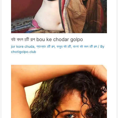
বউ বদল চটি গল্প bou ke chodar golpo
jor kore chuda
,
গ্যাংব্যাং চটি গল্প
,
বন্ধুর বউ চটি
,
বাংলা বউ বদল চটি গল্প
/ By
chotigolpo.club