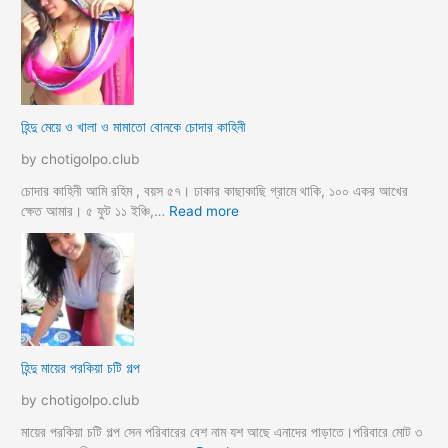
ন্দু
ম্যা
নে
জা
র
মা
হিন্দু মেয়ে ও খালা ও মামাতো বোনকে চোদার কাহিনী
লি
কে
by chotigolpo.club
র
ধা
চোদার কাহিনী আমি রহিম , বয়স ৫৭। ঢাকার কাছাকাছি গ্রামে থাকি, ১০০ একর আখের
র্মি
:
ক্ষেত আমার। ৫ ফুট ১১ ইঞ্চি,…
Read more
ক
হি
ব
ন্দু
উ
মে
ও
য়ে
মে
ও
য়ে
খা
কে
লা
হিন্দু মায়ের পরকিয়া চটি গল্প
চু
ও
দ
মা
by chotigolpo.club
লো
মা
তো
মায়ের পরকিয়া চটি গল্প সেন পরিবারের বেশ নাম যশ আছে এনাদের পাড়াতে।পরিবারে মোট ৩