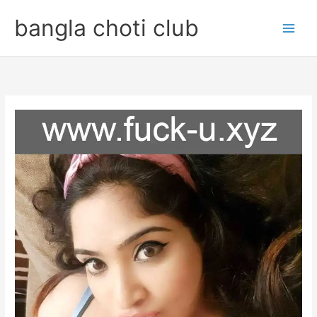
Skip
bangla choti club
to
content