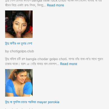
হিন্দু পোদ চোদার কাহিনি bangla new fuck choti অনেক দিন থেকেই ভাবছি মা এর
গ
:
জীবন নিয়ে একটা গল্পঃ লিখব, কিন্তু…
Read more
ল্প
হি
ন্দু
মা
গী
র
ল
দ
হিন্দু মাগীর গুদ চুদার নেশা
ল
দে
by chotigolpo.club
ভা
র্জি
হিন্দু মহিলা চটি গল্প bangla chodar golpo choti. সাগর তাঁর বাবা-মা’র সাথে পুরান
ন
:
ঢাকায় থাকে। বয়স ১৫।তাঁর বাবার নাম দেবলাল…
Read more
পো
হি
দ
ন্দু
চু
মা
দ
গী
লো
র
মু
গু
স
দ
হিন্দু মা মুসলিম চাচার পরকিয়া mayer porokia
লি
চু
ম
দা