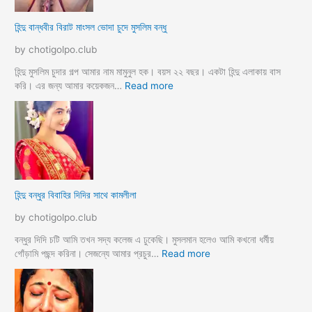
নী
মা
h
গী
হিন্দু বান্ধবীর বিরাট মাংসল ভোদা চুদে মুসলিম বন্ধু
i
চু
n
দ
by chotigolpo.club
d
লো
u
মু
হিন্দু মুসলিম চুদার গল্প আমার নাম মামুনুল হক। বয়স ২২ বছর। একটা হিন্দু এলাকায় বাস
m
স
:
করি। এর জন্য আমার কয়েকজন…
Read more
u
লি
হি
s
ম
ন্দু
l
ক
বা
i
চি
ন্ধ
m
ছে
বী
s
লে
র
e
বি
হিন্দু বন্ধুর বিবাহির দিদির সাথে কামলীলা
x
রা
s
ট
by chotigolpo.club
t
মাং
o
স
বন্ধুর দিদি চটি আমি তখন সদ্য কলেজ এ ঢুকেছি। মুসলমান হলেও আমি কখনো ধর্মীয়
r
ল
:
গোঁড়ামি পছন্দ করিনা। সেজন্যে আমার প্রচুর…
Read more
y
ভো
হি
দা
ন্দু
চু
ব
দে
ন্ধু