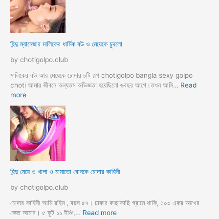
সা
থে
ব্য
ভি
হিন্দু ম্যানেজার মালিকের ধার্মিক বউ ও মেয়েকে চুদলো
চা
র
by chotigolpo.club
চ
টি
মালিকের বউ আর মেয়েকে চোদার চটি গল্প chotigolpo bangla sexy golpo
গ
choti আমার জীবনে অন্যতম অভিজ্ঞতা হয়েছিলো ৬বছর আগে।তখন আমি…
Read
ল্প
:
more
হি
ন্দু
ম্যা
নে
জা
র
মা
হিন্দু মেয়ে ও খালা ও মামাতো বোনকে চোদার কাহিনী
লি
কে
by chotigolpo.club
র
ধা
চোদার কাহিনী আমি রহিম , বয়স ৫৭। ঢাকার কাছাকাছি গ্রামে থাকি, ১০০ একর আখের
র্মি
:
ক্ষেত আমার। ৫ ফুট ১১ ইঞ্চি,…
Read more