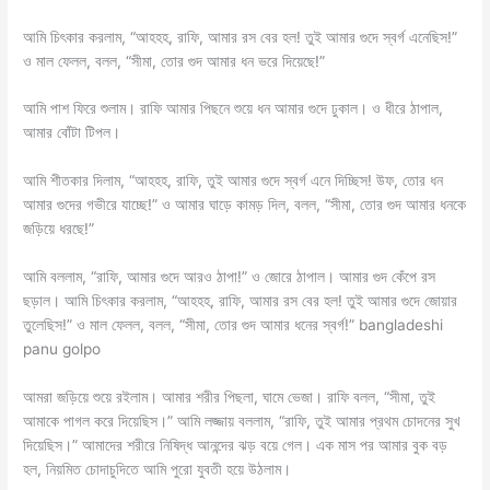
আমি চিৎকার করলাম, “আহহহ, রাফি, আমার রস বের হল! তুই আমার গুদে স্বর্গ এনেছিস!”
ও মাল ফেলল, বলল, “সীমা, তোর গুদ আমার ধন ভরে দিয়েছে!”
আমি পাশ ফিরে শুলাম। রাফি আমার পিছনে শুয়ে ধন আমার গুদে ঢুকাল। ও ধীরে ঠাপাল,
আমার বোঁটা টিপল।
আমি শীতকার দিলাম, “আহহহ, রাফি, তুই আমার গুদে স্বর্গ এনে দিচ্ছিস! উফ, তোর ধন
আমার গুদের গভীরে যাচ্ছে!” ও আমার ঘাড়ে কামড় দিল, বলল, “সীমা, তোর গুদ আমার ধনকে
জড়িয়ে ধরছে!”
আমি বললাম, “রাফি, আমার গুদে আরও ঠাপা!” ও জোরে ঠাপাল। আমার গুদ কেঁপে রস
ছড়াল। আমি চিৎকার করলাম, “আহহহ, রাফি, আমার রস বের হল! তুই আমার গুদে জোয়ার
তুলেছিস!” ও মাল ফেলল, বলল, “সীমা, তোর গুদ আমার ধনের স্বর্গ!” bangladeshi
panu golpo
আমরা জড়িয়ে শুয়ে রইলাম। আমার শরীর পিছলা, ঘামে ভেজা। রাফি বলল, “সীমা, তুই
আমাকে পাগল করে দিয়েছিস।” আমি লজ্জায় বললাম, “রাফি, তুই আমার প্রথম চোদনের সুখ
দিয়েছিস।” আমাদের শরীরে নিষিদ্ধ আনন্দের ঝড় বয়ে গেল। এক মাস পর আমার বুক বড়
হল, নিয়মিত চোদাচুদিতে আমি পুরো যুবতী হয়ে উঠলাম।