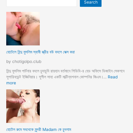
Search
হোটেলে হিন্দু মুসলিম স্বামী স্ত্রীর বউ বদলে সেক্স করা
by chotigolpo.club
হিন্দু মুসলিম পার্টনার বদলে চুদাচুদি রায়হান বর্তমানে পিডিবি-র হেড অফিসে ডিজাইন সেকশনে
সুপারিনডেন্ট ইজ্ঞিনিয়ার। সুশীল সাহা একটি মাল্টিন্যশনাল কোম্পনির জিএম।…
Read
:
more
হো
টে
লে
হি
ন্দু
মু
স
হোটেল রুমে সবথেকে সুন্দরী Madam কে চুদলাম
লি