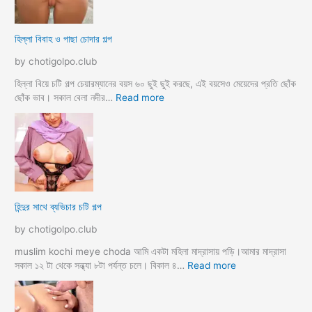
k
ল
o
আ
হিল্লা বিবাহ ও পাছা চোদার গল্প
r
য়
e
মা
by chotigolpo.club
c
গী
h
তো
হিল্লা বিয়ে চটি গল্প চেয়ারম্যানের বয়স ৬০ ছুই ছুই করছে, এই বয়সেও মেয়েদের প্রতি ছোঁক
o
র
:
ছোঁক ভাব। সকাল বেলা নদীর…
Read more
d
গু
হি
a
দ
ল্লা
চু
বি
দে
বা
সু
হ
খ
ও
দি
পা
হিন্দুর সাথে ব্যভিচার চটি গল্প
ব
ছা
চো
by chotigolpo.club
দা
র
muslim kochi meye choda আমি একটা মহিলা মাদ্রাসায় পড়ি।আমার মাদ্রাসা
গ
:
সকাল ১২ টা থেকে সন্ধ্যা ৮টা পর্যন্ত চলে। বিকাল ৪…
Read more
ল্প
হি
ন্দু
র