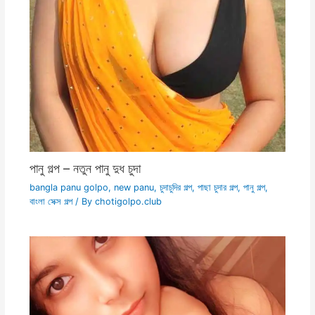
পানু গল্প – নতুন পানু দুধ চুদা
bangla panu golpo
,
new panu
,
চুদাচুদির গল্প
,
পাছা চুদার গল্প
,
পানু গল্প
,
বাংলা সেক্স গল্প
/ By
chotigolpo.club