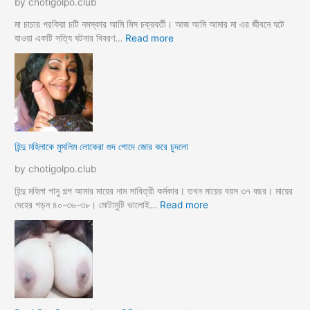
by chotigolpo.club
ভা
র
তা
নে
মা চাচার পরকিয়া চটি নমস্কার আমি মিস চক্রবর্তী। আজ আমি আমার মা এর জীবনে ঘটে
র
শা
:
যাওয়া একটি সত্যি ঘটনার বিবরণ…
Read more
হি
ন্দু
মা
মু
স
লি
ম
হিন্দু মহিলাকে মুসলিম লোকেরা গুদ পোদে জোর করে চুদলো
চা
চা
by chotigolpo.club
র
প
হিন্দু মহিলা পানু গল্প আমার মায়ের নাম সাবিত্রী কর্মকার। তখন মায়ের বয়স ৩৭ বছর। মায়ের
র
:
দেহের গড়ন ৪০-৩৬-৩৮। মোটামুটি ভালোই…
Read more
কি
হি
য়া
ন্দু
m
ম
a
হি
y
লা
e
কে
r
মু