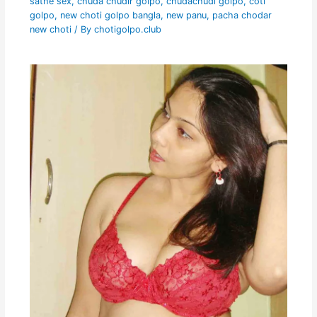
sathe sex
,
chuda chudir golpo
,
chudachudi golpo
,
coti
golpo
,
new choti golpo bangla
,
new panu
,
pacha chodar
new choti
/ By
chotigolpo.club