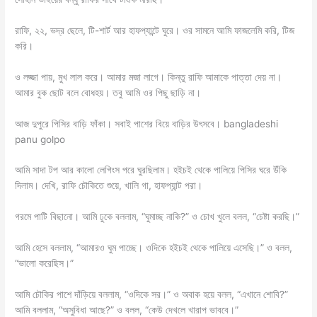
রাফি, ২২, ভদ্র ছেলে, টি-শার্ট আর হাফপ্যান্টে ঘুরে। ওর সামনে আমি ফাজলেমি করি, টিজ
করি।
ও লজ্জা পায়, মুখ লাল করে। আমার মজা লাগে। কিন্তু রাফি আমাকে পাত্তা দেয় না।
আমার বুক ছোট বলে বোধহয়। তবু আমি ওর পিছু ছাড়ি না।
আজ দুপুরে পিসির বাড়ি ফাঁকা। সবাই পাশের বিয়ে বাড়ির উৎসবে। bangladeshi
panu golpo
আমি সাদা টপ আর কালো লেগিংস পরে ঘুরছিলাম। হইচই থেকে পালিয়ে পিসির ঘরে উঁকি
দিলাম। দেখি, রাফি চৌকিতে শুয়ে, খালি গা, হাফপ্যান্ট পরা।
গরমে পাটি বিছানো। আমি ঢুকে বললাম, “ঘুমাচ্ছ নাকি?” ও চোখ খুলে বলল, “চেষ্টা করছি।”
আমি হেসে বললাম, “আমারও ঘুম পাচ্ছে। ওদিকে হইচই থেকে পালিয়ে এসেছি।” ও বলল,
“ভালো করেছিস।”
আমি চৌকির পাশে দাঁড়িয়ে বললাম, “ওদিকে সর।” ও অবাক হয়ে বলল, “এখানে শোবি?”
আমি বললাম, “অসুবিধা আছে?” ও বলল, “কেউ দেখলে খারাপ ভাববে।”