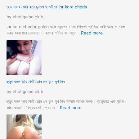
চু
দ
হেড স্যার জোর করে চুদলো ছাত্রীকে jor kore choda
দ
লা
লা
ম
by chotigolpo.club
ম
মা
ও
jor kore chodar golpo আজ স্কুলের বাংলা শিক্ষিকা প্রতিমা দেবী আমাকে নকল
দি
:
করার সময় ধরে ফেললেন। নকলের শাস্তি হল স্কুল…
Read more
দি
হে
র
ড
স্যা
র
জো
র
ক
হুজুর বলল আয় মাগী তোর গুদ চুদে সুখ দিব
রে
চু
by chotigolpo.club
দ
লো
হুজুর বলল আয় মাগী তোর গুদ চুদে সুখ দিব সময়টা আশির দশক। প্রত্যন্ত এক গ্রাম।
ছা
:
কাঁচা রাস্তা। বিদ্যুৎ নেই। গ্রামের…
Read more
ত্রী
হু
কে
জু
j
র
o
ব
r
ল