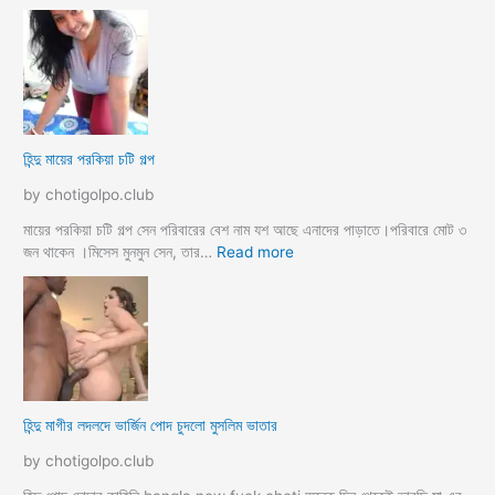
ক
হি
ব
ন্দু
উ
মে
ও
য়ে
মে
ও
য়ে
খা
কে
লা
হিন্দু মায়ের পরকিয়া চটি গল্প
চু
ও
দ
মা
by chotigolpo.club
লো
মা
তো
মায়ের পরকিয়া চটি গল্প সেন পরিবারের বেশ নাম যশ আছে এনাদের পাড়াতে।পরিবারে মোট ৩
বো
:
জন থাকেন ।মিসেস মুনমুন সেন, তার…
Read more
ন
হি
কে
ন্দু
চো
মা
দা
য়ে
র
র
কা
প
হি
র
হিন্দু মাগীর লদলদে ভার্জিন পোদ চুদলো মুসলিম ভাতার
নী
কি
য়া
by chotigolpo.club
চ
টি