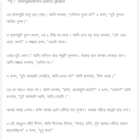
“তবু।” bangladeshi panu golpo
ওর হাফপ্যান্ট তাবু হয়ে গেছে। আমি বললাম, “লেগিংস খুলব না?” ও বলল, “তুই খুললে
আমিও খুলব।”
ও হাফপ্যান্ট খুলে ফেলল, ওর ৬ ইঞ্চি ধন খাড়া। আমি চোখ বড় করে বললাম, “এটা এমন
খাড়া কেন?” ও লজ্জায় বলল, “এমনই থাকে।
এবার তুই খোল।” আমি লেগিংস আর প্যান্টি খুললাম। আমার গুদে হালকা কোকড়া বাল।
আমি লজ্জায় বললাম, “দেখিস না।”
ও বলল, “তুই আমারটা দেখছিস, আমি দেখব না?” আমি হাসলাম, “ঠিক আছে।”
ওর ধন আরও শক্ত হল। আমি বললাম, “রাফি, ছোয়াছুয়ি করবি?” ও বলল, “কেমন?” আমি
বললাম, “তুই আমারটা ধরবি, আমি তোরটা।”
আমরা কাছে এলাম। রাফি আমার ছোট বোঁটায় হাত বুলাল। আমার শরীরে কারেন্ট বয়ে গেল।
ও দুই আঙুলে বোঁটা টিপল, আমি শীতকার দিলাম, “আহহ, রাফি, তুই আমার বোঁটায় আগুন
জ্বালাচ্ছিস!” ও বলল, “চুমু খাব?”