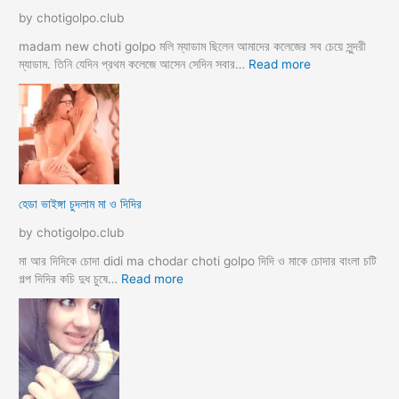
ম
by chotigolpo.club
স্বা
মী
madam new choti golpo মলি ম্যাডাম ছিলেন আমাদের কলেজের সব চেয়ে সুন্দরী
স্ত্রী
:
ম্যাডাম. তিনি যেদিন প্রথম কলেজে আসেন সেদিন সবার…
Read more
র
হো
ব
টে
উ
ল
ব
রু
দ
মে
লে
স
সে
ব
হেডা ভাইঙ্গা চুদলাম মা ও দিদির
ক্স
থে
ক
কে
by chotigolpo.club
রা
সু
ন্দ
মা আর দিদিকে চোদা didi ma chodar choti golpo দিদি ও মাকে চোদার বাংলা চটি
রী
:
গল্প দিদির কচি দুধ চুষে…
Read more
M
হে
a
ডা
d
ভা
a
ই
m
ঙ্গা
কে
চু