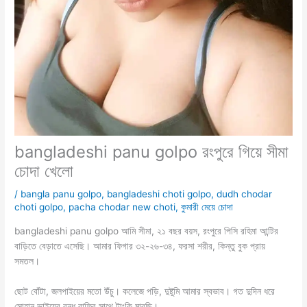
bangladeshi panu golpo রংপুরে গিয়ে সীমা
চোদা খেলো
/
bangla panu golpo
,
bangladeshi choti golpo
,
dudh chodar
choti golpo
,
pacha chodar new choti
,
কুমারী মেয়ে চোদা
bangladeshi panu golpo আমি সীমা, ২১ বছর বয়স, রংপুরে পিসি রহিমা আন্টির
বাড়িতে বেড়াতে এসেছি। আমার ফিগার ৩২-২৬-৩৪, ফরসা শরীর, কিন্তু বুক প্রায়
সমতল।
ছোট বোঁটা, জলপাইয়ের মতো উঁচু। কলেজে পড়ি, দুষ্টুমি আমার স্বভাব। গত দুদিন ধরে
সোহান ভাইয়ের বন্ধু রাফির সাথে টাংকি মারছি।