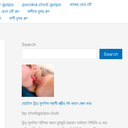
r golpo
porokia choti golpo
কাজের মেয়ে চটি
া ছেলে চটি গল্প
মামীকে চুদার গল্প
প
মাগী চুদার গল্প
Search
Search
হোটেলে হিন্দু মুসলিম স্বামী স্ত্রীর বউ বদলে সেক্স করা
by chotigolpo.club
হিন্দু মুসলিম পার্টনার বদলে চুদাচুদি রায়হান বর্তমানে পিডিবি-র হেড