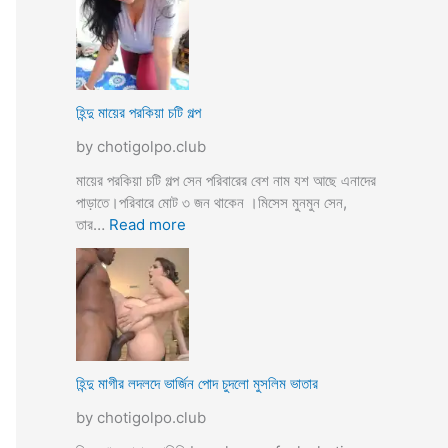
উ
মে
ও
য়ে
মে
ও
য়ে
খা
কে
লা
হিন্দু মায়ের পরকিয়া চটি গল্প
চু
ও
দ
by chotigolpo.club
মা
লো
মা
মায়ের পরকিয়া চটি গল্প সেন পরিবারের বেশ নাম যশ আছে এনাদের
তো
পাড়াতে।পরিবারে মোট ৩ জন থাকেন ।মিসেস মুনমুন সেন,
বো
:
তার…
Read more
ন
হি
কে
ন্দু
চো
মা
দা
য়ে
র
র
কা
প
হি
র
হিন্দু মাগীর লদলদে ভার্জিন পোদ চুদলো মুসলিম ভাতার
নী
কি
by chotigolpo.club
য়া
চ