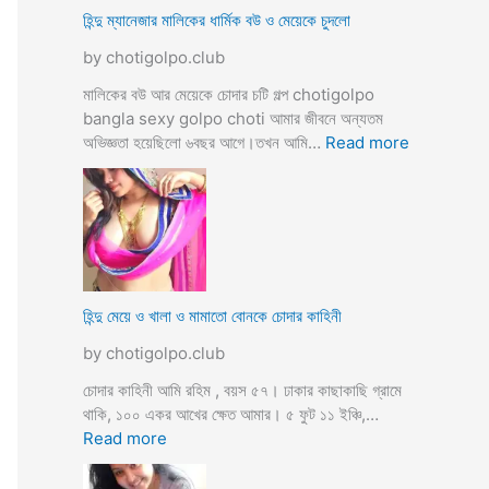
ভি
হিন্দু ম্যানেজার মালিকের ধার্মিক বউ ও মেয়েকে চুদলো
চা
by chotigolpo.club
র
চ
মালিকের বউ আর মেয়েকে চোদার চটি গল্প chotigolpo
টি
bangla sexy golpo choti আমার জীবনে অন্যতম
গ
:
অভিজ্ঞতা হয়েছিলো ৬বছর আগে।তখন আমি…
Read more
ল্প
হি
ন্দু
ম্যা
নে
জা
র
মা
হিন্দু মেয়ে ও খালা ও মামাতো বোনকে চোদার কাহিনী
লি
by chotigolpo.club
কে
র
চোদার কাহিনী আমি রহিম , বয়স ৫৭। ঢাকার কাছাকাছি গ্রামে
ধা
থাকি, ১০০ একর আখের ক্ষেত আমার। ৫ ফুট ১১ ইঞ্চি,…
র্মি
:
Read more
ক
হি
ব
ন্দু