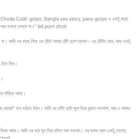
্চার?” Choda Cudir golpo, Bangla sex story, panu golpo ও একটু কাছে
আমি আর কখনো দেখবো না।” bd porn choti
না। আমি ওর কাছে গিয়ে ওর ঠোঁটে আমার ঠোঁট চেপে ধরলাম। ওর ঠোঁটটা নরম, আর একটু
ে টেনে নিল।
ম।
়ে দাঁড়িয়ে আছে।
ো জোরে!” বলে গুঙিয়ে উঠল। আমি ওর বোঁটা দুটো মুখে নিয়ে চুষতে লাগলাম, আর ও আমার
ভিজে আছে। আমি ওর গুদে মুখ দিয়ে চাটতে শুরু করলাম। ওর গুদের স্বাদ একটু নোনতা,
 choti