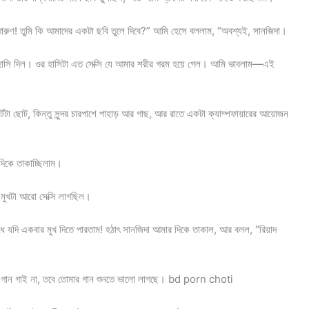
দারুণ! তুমি কি আমাদের একটা ছবি তুলে দিবে?” আমি হেসে বললাম, “অবশ্যই, সানজিদা।
 হাসি দিল। ওর হাসিটা এত সেক্সি যে আমার শরীর গরম হয়ে গেল। আমি ভাবলাম—এই
া ছোট, কিন্তু সুন্দর চারপাশে পাহাড় আর গাছ, আর রাতে একটা ক্যাম্পফায়ারের আয়োজন
দিকে তাকাচ্ছিলাম।
মুখটা আরো সেক্সি লাগছিল।
ধে যদি একবার মুখ দিতে পারতাম! হঠাৎ সানজিদা আমার দিকে তাকাল, আর বলল, “রিয়াদ
ি গান গাই না, তবে তোমার গান শুনতে ভালো লাগছে। bd porn choti