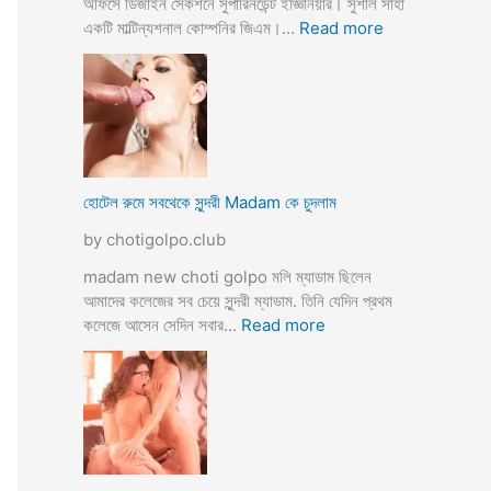
অফিসে ডিজাইন সেকশনে সুপারিনডেন্ট ইজ্ঞিনিয়ার। সুশীল সাহা
:
একটি মাল্টিন্যশনাল কোম্পনির জিএম।…
Read more
হো
টে
লে
হি
ন্দু
মু
স
হোটেল রুমে সবথেকে সুন্দরী Madam কে চুদলাম
লি
by chotigolpo.club
ম
স্বা
madam new choti golpo মলি ম্যাডাম ছিলেন
মী
আমাদের কলেজের সব চেয়ে সুন্দরী ম্যাডাম. তিনি যেদিন প্রথম
স্ত্রী
:
কলেজে আসেন সেদিন সবার…
Read more
র
হো
ব
টে
উ
ল
ব
রু
দ
মে
লে
স
সে