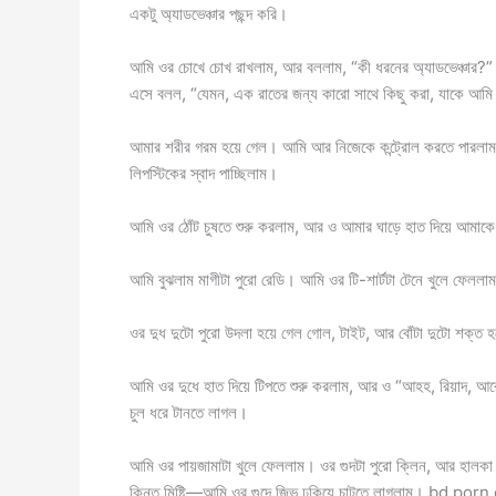
একটু অ্যাডভেঞ্চার পছন্দ করি।
আমি ওর চোখে চোখ রাখলাম, আর বললাম, “কী ধরনের অ্যাডভেঞ
এসে বলল, “যেমন, এক রাতের জন্য কারো সাথে কিছু করা, যাকে 
আমার শরীর গরম হয়ে গেল। আমি আর নিজেকে কন্ট্রোল করতে পারলাম 
লিপস্টিকের স্বাদ পাচ্ছিলাম।
আমি ওর ঠোঁট চুষতে শুরু করলাম, আর ও আমার ঘাড়ে হাত দিয়ে আমাক
আমি বুঝলাম মাগীটা পুরো রেডি। আমি ওর টি-শার্টটা টেনে খুলে ফেললা
ওর দুধ দুটো পুরো উদলা হয়ে গেল গোল, টাইট, আর বোঁটা দুটো শক্ত হয
আমি ওর দুধে হাত দিয়ে টিপতে শুরু করলাম, আর ও “আহহ, রিয়াদ, আর
চুল ধরে টানতে লাগল।
আমি ওর পায়জামাটা খুলে ফেললাম। ওর গুদটা পুরো ক্লিন, আর হালকা 
কিন্তু মিষ্টি—আমি ওর গুদে জিভ ঢুকিয়ে চাটতে লাগলাম। bd porn