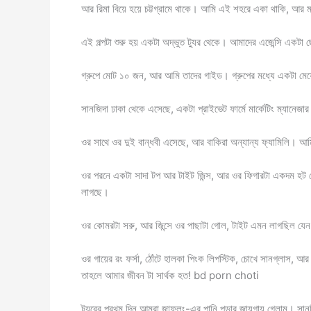
আর রিমা বিয়ে হয়ে চট্টগ্রামে থাকে। আমি এই শহরে একা থাকি, আর মা
এই গল্পটা শুরু হয় একটা অদ্ভুত ট্যুর থেকে। আমাদের এজেন্সি একটা 
গ্রুপে মোট ১০ জন, আর আমি তাদের গাইড। গ্রুপের মধ্যে একটা মেয
সানজিদা ঢাকা থেকে এসেছে, একটা প্রাইভেট ফার্মে মার্কেটিং ম্যানেজ
ওর সাথে ওর দুই বান্ধবী এসেছে, আর বাকিরা অন্যান্য ফ্যামিলি। আ
ওর পরনে একটা সাদা টপ আর টাইট জিন্স, আর ওর ফিগারটা একদম হট সে
লাগছে।
ওর কোমরটা সরু, আর জিন্সে ওর পাছাটা গোল, টাইট এমন লাগছিল যেন
ওর গায়ের রং ফর্সা, ঠোঁটে হালকা পিংক লিপস্টিক, চোখে সানগ্লাস,
তাহলে আমার জীবন টা সার্থক হত! bd porn choti
ট্যুরের প্রথম দিন আমরা জাফলং-এর পানি পড়ার জায়গায় গেলাম। স