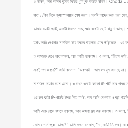
ও হাসল, আর আমার বুকের ভিতর ধুকপুক করতে লাগল। Choda
রাত ১১টার দিকে ক্যাম্পফায়ার শেষ হলো। সবাই তাদের রুমে চলে গ
আমার রুমটা ছোট, একটা সিঙ্গেল বেড, আর একটা ছোট বারান্দা আছে। আমি 
হঠাৎ আমি দেখলাম সানজিদা তার রুমের বারান্দায় এসে দাঁড়িয়েছে। ওর
ও আমাকে দেখে হাত নাড়ল, আর আমি হাসলাম। ও বলল, “রিয়াদ ভাই
একটু গল্প করবে?” আমি বললাম, “অবশ্যই। আমারও ঘুম আসছে না।
সানজিদা আমার রুমে এলো। ও তখন একটা কালো টি-শার্ট আর পায়জা
ওর দুধ দুটো টি-শার্টের উপর দিয়ে স্পষ্ট, আর আমি দেখলাম ও ব্রা পরে
আমি ওকে বেডে বসতে বললাম, আর আমরা গল্প শুরু করলাম। ও বলল, “রি
তোমার গার্লফ্রেন্ড আছে?” আমি হেসে বললাম, “না, আমি সিঙ্গেল। আ