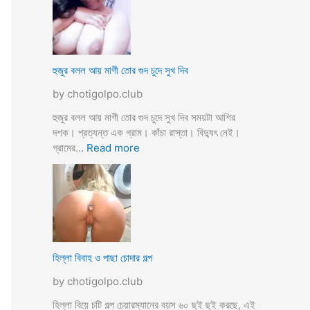
স্যা
র
জো
র
ক
হুজুর বলল আয় মাগী তোর গুদ চুদে সুখ দিব
রে
by chotigolpo.club
চু
দ
হুজুর বলল আয় মাগী তোর গুদ চুদে সুখ দিব সময়টা আশির
লো
দশক। প্রত্যন্ত এক গ্রাম। কাঁচা রাস্তা। বিদ্যুৎ নেই।
ছা
:
গ্রামের…
Read more
ত্রী
হু
কে
জু
j
র
o
ব
r
ল
k
ল
o
আ
হিল্লা বিবাহ ও পাছা চোদার গল্প
r
য়
e
by chotigolpo.club
মা
c
গী
হিল্লা বিয়ে চটি গল্প চেয়ারম্যানের বয়স ৬০ ছুই ছুই করছে, এই
h