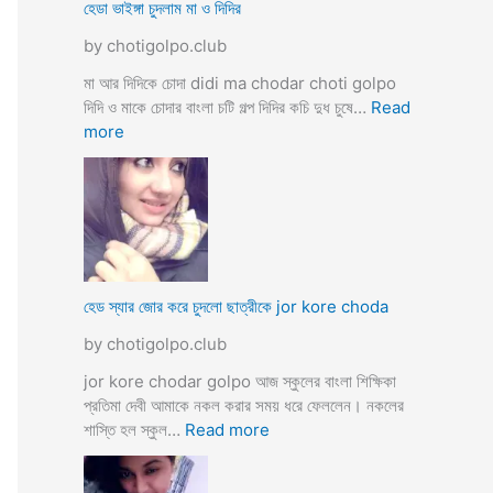
ব
হেডা ভাইঙ্গা চুদলাম মা ও দিদির
ক্স
থে
ক
by chotigolpo.club
কে
রা
সু
মা আর দিদিকে চোদা didi ma chodar choti golpo
ন্দ
দিদি ও মাকে চোদার বাংলা চটি গল্প দিদির কচি দুধ চুষে…
Read
রী
:
more
M
হে
a
ডা
d
ভা
a
ই
m
ঙ্গা
কে
চু
চু
দ
হেড স্যার জোর করে চুদলো ছাত্রীকে jor kore choda
দ
লা
লা
by chotigolpo.club
ম
ম
মা
jor kore chodar golpo আজ স্কুলের বাংলা শিক্ষিকা
ও
প্রতিমা দেবী আমাকে নকল করার সময় ধরে ফেললেন। নকলের
দি
:
শাস্তি হল স্কুল…
Read more
দি
হে
র
ড