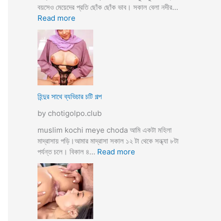
তো
বয়সেও মেয়েদের প্রতি ছোঁক ছোঁক ভাব। সকাল বেলা নদীর…
o
র
:
Read more
d
গু
হি
a
দ
ল্লা
চু
বি
দে
বা
সু
হ
খ
ও
দি
পা
হিন্দুর সাথে ব্যভিচার চটি গল্প
ব
ছা
by chotigolpo.club
চো
দা
muslim kochi meye choda আমি একটা মহিলা
র
মাদ্রাসায় পড়ি।আমার মাদ্রাসা সকাল ১২ টা থেকে সন্ধ্যা ৮টা
গ
:
পর্যন্ত চলে। বিকাল ৪…
Read more
ল্প
হি
ন্দু
র
সা
থে
ব্য