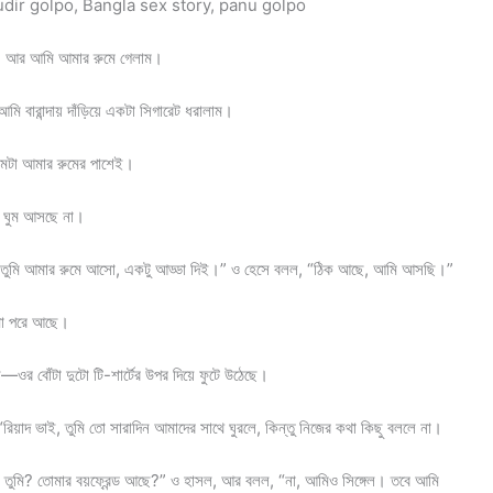
 Cudir golpo, Bangla sex story, panu golpo
েল, আর আমি আমার রুমে গেলাম।
বারান্দায় দাঁড়িয়ে একটা সিগারেট ধরালাম।
 রুমটা আমার রুমের পাশেই।
, ঘুম আসছে না।
 তুমি আমার রুমে আসো, একটু আড্ডা দিই।” ও হেসে বলল, “ঠিক আছে, আমি আসছি।”
মা পরে আছে।
নি—ওর বোঁটা দুটো টি-শার্টের উপর দিয়ে ফুটে উঠেছে।
য়াদ ভাই, তুমি তো সারাদিন আমাদের সাথে ঘুরলে, কিন্তু নিজের কথা কিছু বললে না।
র তুমি? তোমার বয়ফ্রেন্ড আছে?” ও হাসল, আর বলল, “না, আমিও সিঙ্গেল। তবে আমি