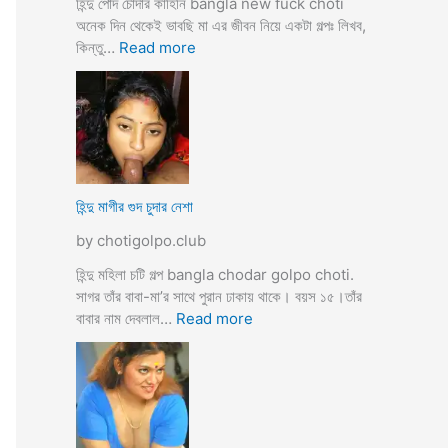
হিন্দু পোদ চোদার কাহিনি bangla new fuck choti
টি
অনেক দিন থেকেই ভাবছি মা এর জীবন নিয়ে একটা গল্পঃ লিখব,
গ
:
কিন্তু…
Read more
ল্প
হি
ন্দু
মা
গী
র
ল
দ
হিন্দু মাগীর গুদ চুদার নেশা
ল
by chotigolpo.club
দে
ভা
হিন্দু মহিলা চটি গল্প bangla chodar golpo choti.
র্জি
সাগর তাঁর বাবা-মা’র সাথে পুরান ঢাকায় থাকে। বয়স ১৫।তাঁর
ন
:
বাবার নাম দেবলাল…
Read more
পো
হি
দ
ন্দু
চু
মা
দ
গী
লো
র
মু