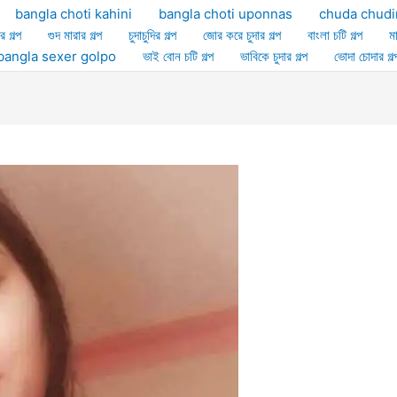
bangla choti kahini
bangla choti uponnas
chuda chudi
র গল্প
গুদ মারার গল্প
চুদাচুদির গল্প
জোর করে চুদার গল্প
বাংলা চটি গল্প
ম
ল্প bangla sexer golpo
ভাই বোন চটি গল্প
ভাবিকে চুদার গল্প
ভোদা চোদার গল্