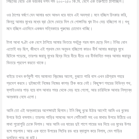
পিছনের বেডে এক ভয়ংকর দর্শন পশু ২০০-২৫০ কি.মি. বেগে এক তরুণীতে ঠাপাচ্ছিল।
ওর ঠাপের ঘর্ষণে যেন আমার গুদে আগুন ধরে যাবে এই অবস্থা। মনে হচ্ছিল চিৎকার করি,
কিন্তু আমার মুখের মধ্যে ব্রা ঠেসে ভোরে দিল যে গোঙ্গানির শব্দ টাও বেড় হচ্ছিলো না। শুধু
মনে হচ্ছিল এতদিনে একজন সত্যিকারে পুরুষের চোদোন খাচ্ছি।
টানা আধা ঘণ্টা এক বেগে ঠাপিয়ে আমার ভিতরে সবটুকু গরম মাল ছেড়ে দিল। টনির ধোন
এতোই বড় ছিল, জীবনে এই প্রথম যেন অনুভব হচ্ছিলো কারও বীর্য আমার জরায়ুর মুখে
ছিটকে পড়েছে, তারপর জরায়ু মুখের ছিদ্র দিয়ে ধীরে ধীরে ওর বীর্যবাহিত শুক্র আমার জরায়ুর
ভিতরে প্রবেশ করতে থাকে।
বাইরে তখন কর্ণফুলী শাহ আমানত ব্রিজের আলো, বুঝতে পারি বাস এখন চট্টগ্রাম শহরে
প্রবেশ করবে। দুইজনেই নিজের নিজের কাপড় ঠিক করে নেই। কিছুক্ষণ শহরের বিভিন্ন পথ,
ফ্লাইওভার পাড় হয়ে বাস আবার শহর থেকে বেড় হয়ে গেলো, আর চারিদিকে আবার নিস্তব্ধ
অন্ধকার নেমে এলো।
আমি তো এই অন্ধকারের অপেক্ষায়ই ছিলাম। টনি কিছু বুঝে উঠার আগেই আমি ওর বুকের
উপরে উঠে বসলাম। তারপর শাড়ির সামনের অংশ পেটিকোট সহ ওর মাথার উপরে উঠিয়ে ওর
মাথা পুরোপুরি ঢেকে দিলাম। আর আমি ওর ঘারের দুই পাশে পায়ের ভর দিয়ে ওর মুখের উপর
বসে পড়লাম। আর এক হাতে উপরের সিটের রড ধরে ব্যালান্স করে নিলাম, যেন গাড়ির
দুলুনিতে পড়ে না যাই।