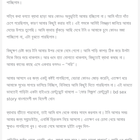
পাচ্ছিলাম।
সত্যি কথা বলতে ব্যাথা ছাড়া আর কোনও অনুভূতিই আমার হচ্ছিলো না। আমি দাঁতে দাঁত
চেপে পরেছিলাম, কারণ আমার কিছুই করার নাই। এই পশুকে আমিই নিমন্ত্রণ জানিয়ে আমার
দেহের উপরে তুলেছি। আমি ব্যথায় কুঁকড়ে আছি দেখে টনি ও আমাকে চুদে কোনও মজা
পাচ্ছিলো না, এটা বুঝতে পারছিলাম।
কিছুক্ষণ চেষ্টা করে টনি আমার উপর থেকে নেমে গেলো। আমি শাড়ি কাপড় ঠিক করে উলটা
দিকে ফিরে শুয়ে থাকলাম। আর গুদে হাত বোলাতে থাকলাম, কিছুতেই ব্যাথা কমছে না।
আমার কানের কাছে এসে একবার বললও – ‘’সরি’’।
আমার আসলে ওর জন্য একটু কষ্টই লাগছিলো, বেচারা কোনও জোড় করেনি, এতক্ষণ ধরে
আমাকে সুখের সাগরে ভাসিয়ে নিচ্ছিল, বিনিময়ে আমি কিছুই দিতে পারছিলাম না। এই ভাবতে
ভাবতেই গাড়িটা একটা হাইওয়ে রেস্টুরেন্টে থামলো – ‘ফোর সিজন্স’ রেস্টুরেন্ট। bd sex
story বাংলাদেশী গুদ বিদেশী ধোন
ব্যাথায় হাঁটতে পারবোনা, তাই আমি বাস থেকে নামার সাহস করলাম না। টনি আসার সময়
আমার জন্য স্যান্ডউইচ, এনার্জি ড্রিংকস নিয়ে আসলো। এতক্ষণ ওর চোদা খেয়ে আমার
ক্ষুধাও লাগছিলো খুব। খাওয়া শেষে আমাকে দুইটা ওষুধ দিল-
মেডিসিন কর্নার থেকে এনেছি, খাও, ব্যাথা কমে যাবে। আর ভালো লাগবে”। আমি ওর প্রতি