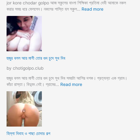
ও
jor kore chodar golpo আজ স্কুলের বাংলা শিক্ষিকা প্রতিমা দেবী আমাকে নকল
দি
:
করার সময় ধরে ফেললেন। নকলের শাস্তি হল স্কুল…
Read more
দি
হে
র
ড
স্যা
র
জো
র
ক
হুজুর বলল আয় মাগী তোর গুদ চুদে সুখ দিব
রে
চু
by chotigolpo.club
দ
লো
হুজুর বলল আয় মাগী তোর গুদ চুদে সুখ দিব সময়টা আশির দশক। প্রত্যন্ত এক গ্রাম।
ছা
:
কাঁচা রাস্তা। বিদ্যুৎ নেই। গ্রামের…
Read more
ত্রী
হু
কে
জু
j
র
o
ব
r
ল
k
ল
o
আ
হিল্লা বিবাহ ও পাছা চোদার গল্প
r
য়
e