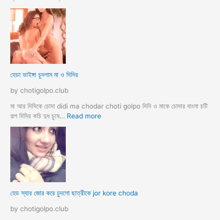
র
হো
ব
টে
উ
ল
ব
রু
দ
মে
লে
স
সে
ব
হেডা ভাইঙ্গা চুদলাম মা ও দিদির
ক্স
থে
ক
কে
by chotigolpo.club
রা
সু
ন্দ
মা আর দিদিকে চোদা didi ma chodar choti golpo দিদি ও মাকে চোদার বাংলা চটি
রী
:
গল্প দিদির কচি দুধ চুষে…
Read more
M
হে
a
ডা
d
ভা
a
ই
m
ঙ্গা
কে
চু
চু
দ
হেড স্যার জোর করে চুদলো ছাত্রীকে jor kore choda
দ
লা
লা
ম
by chotigolpo.club
ম
মা