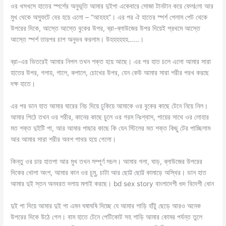
ওর খসখসে হাতের স্পর্শের অনুভূতি আমার দুইপা একেবারে সোজা টানটান করে ফেলlলো আর
মুখ থেকে অস্ফুটে বের হয়ে এলো – “আহহহ”। এর পর ঐ হাতের স্পর্শ পেলাম পেট থেকে
উপরের দিকে, আস্তে আস্তে বুকের উপর, ব্রা-ব্লাউজের উপর দিয়েই প্রথমে আস্তে
আস্তে স্পর্শ তারপর চাপ অনুভব করলাম। উহহহহহহ……।
ব্রা-এর ভিতরেই আমার নিপল তখন শক্ত হয়ে আছে। এর পর হাত চলে এলো আমার সারা
হাতের উপর, গলায়, গালে, কপালে, চোখের উপর, যেন কেউ আমার সারা শরীর পরখ করছে
দক্ষ হাতে।
এর পর ডান হাত আমার ঘারের নিচ দিয়ে ঢুকিয়ে আমাকে ওর বুকের কাছে টেনে নিয়ে নিল।
আমার পিঠে তখন ওর শরীর, কানের কাছে চুলে ওর গরম নিঃশ্বাস, পায়ের সাথে ওর লোহার
মত শক্ত দুইটি পা, আর আমার পাছার কাছে কি যেন স্টিলের মত শক্ত কিছু টের পাচ্ছিলাম
আর আমার সারা শরীর অবশ পাথর হয়ে গেলো।
কিন্তু ওর চার হাতপা আর মুখ তখন সম্পূর্ণ সচল। আমার গলা, ঘাড়, ব্লাউজের উপরের
দিকের খোলা অংশ, আমার কান ওর চুমু, চাটা আর ছোট্ট ছোট্ট কামাড়ে অস্থির। ডান হাত
আমার দুই স্তন অনবরত দলায় মলাই করছে। bd sex story বাংলাদেশী গুদ বিদেশী ধোন
দুই পা দিয়ে আমার দুই পা এমন ঘষাঘষি দিচ্ছে যে আমার শাড়ি হাঁটু ছেড়ে আরও অনেক
উপরের দিকে উঠে গেল। বাম হাতে টেনে পেটিকোট সহ শাড়ি আমার কোমর পর্যন্ত তুলে