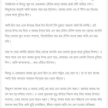
পারছিলাম না কিন্তু পুরু বড় একজোড়া ঠোঁটের মধ্যে আমার ছোট্ট ঠোঁট হারিয়ে গেল।
কিছুক্ষনের মধ্যেই আমি আবার গরম হয়ে উঠলাম। আমার ভোদা ওর ঐ স্টিল রড ভিতরে
নেয়ার জন্য মুখিয়ে ছিল।
আমি চিত হয়ে ওকে উপরের দিকে টান দিতেই টনি বুঝতে পারলো আমি কি চাইছি। দুই
হাতের উপর ভর দিয়ে ও আমার উপরে উঠে এল আর টেবিল টেনিস বলের মত ধোনের আগাটা
দিয়ে ভোদার মুখে ডলতে লাগলো, ক্লিটোরিসে বার বার টেনিস বলের ঘষায় আমি যেন মরে
যাই।
আর না পেরে আমিই দুইহাত দিয়ে ধোনের আগাটা ধরে ভোদার মুখের মধ্যে ঢুকিয়ে দিলাম। ও
সাথে সাথে এক হাত আমার মুখের উপর চেপে ধরে, কোমরের এক চাপে ধোনটা ভিতরে ঢুকিয়ে
দিল। আমি আআআআ… করে চেঁচিয়ে উঠলাম।
কিন্তু ও এমনভাবে আমার মুখ চেপে ছিল যে কোন সাউন্ড বের হোল না। তা না হলে বাসের
সবাই উঠে আসতো আমাকে নিগ্রোর হাত থেকে বাঁচাতে।
কিছুক্ষণ অপেক্ষা করে ও আবার একটু বের করে এনে আবার ঠাপ মারল। ব্যাথায় আমার সব
রস মনে হয় শুকিয়ে গেলো। ও এবার মুখথেকে থুতু মাখিয়ে পিছলা করে নিয়ে আবার ঠাপাতে
লাগলো, এবার আগের চেয়ে আরও দ্রুত। কিন্তু আমার কাছে মনে হচ্ছিলো যেন আমার কাঁচা
মাংসের মধ্য দিয়ে কেউ ছুড়ি চালাচ্ছিল, জীবনে প্রথম আমি যেন রেপ হওয়ার অভিজ্ঞতা