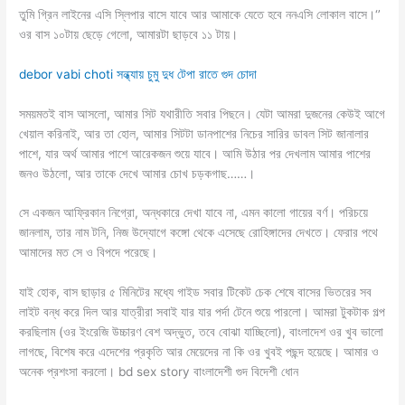
তুমি গ্রিন লাইনের এসি স্লিপার বাসে যাবে আর আমাকে যেতে হবে ননএসি লোকাল বাসে।‘’
ওর বাস ১০টায় ছেড়ে গেলো, আমারটা ছাড়বে ১১ টায়।
debor vabi choti সন্ধ্যায় চুমু দুধ টেপা রাতে গুদ চোদা
সময়মতই বাস আসলো, আমার সিট যথারীতি সবার পিছনে। যেটা আমরা দুজনের কেউই আগে
খেয়াল করিনাই, আর তা হোল, আমার সিটটা ডানপাশের নিচের সারির ডাবল সিট জানালার
পাশে, যার অর্থ আমার পাশে আরেকজন শুয়ে যাবে। আমি উঠার পর দেখলাম আমার পাশের
জনও উঠলো, আর তাকে দেখে আমার চোখ চড়কগাছ……।
সে একজন আফ্রিকান নিগ্রো, অন্ধকারে দেখা যাবে না, এমন কালো গায়ের বর্ণ। পরিচয়ে
জানলাম, তার নাম টনি, নিজ উদ্যোগে কঙ্গো থেকে এসেছে রোহিঙ্গাদের দেখতে। ফেরার পথে
আমাদের মত সে ও বিপদে পরেছে।
যাই হোক, বাস ছাড়ার ৫ মিনিটের মধ্যে গাইড সবার টিকেট চেক শেষে বাসের ভিতরের সব
লাইট বন্ধ করে দিল আর যাত্রীরা সবাই যার যার পর্দা টেনে শুয়ে পারলো। আমরা টুকটাক গল্প
করছিলাম (ওর ইংরেজি উচ্চারণ বেশ অদ্ভুত, তবে বোঝা যাচ্ছিলো), বাংলাদেশ ওর খুব ভালো
লাগছে, বিশেষ করে এদেশের প্রকৃতি আর মেয়েদের না কি ওর খুবই পছন্দ হয়েছে। আমার ও
অনেক প্রশংসা করলো। bd sex story বাংলাদেশী গুদ বিদেশী ধোন