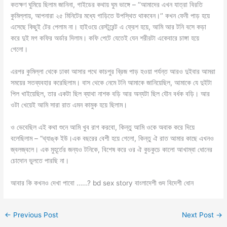
কতক্ষণ ঘুমিয়ে ছিলাম জানিনা, গাইডের কথায় ঘুম ভাঙ্গে – ‘’আমাদের এখন যাত্রা বিরতি
কুমিল্লায়, আপনারা ২৫ মিনিটের মধ্যে গাড়িতে উপস্থিত থাকবেন।‘’ কখন ফেনী পাড় হয়ে
এসেছে কিছুই টের পেলাম না। হাইওয়ে রেস্টুরেন্ট এ ফ্রেশ হয়ে, আমি আর টনি বসে কড়া
করে দুই মগ কফির অর্ডার দিলাম। কফি পেটে যেতেই যেন শরীরটা একেবারে চাঙ্গা হয়ে
গেলো।
এরপর কুমিল্লা থেকে ঢাকা আসার পথে কাচপুর ব্রিজ পাড় হওয়া পর্যন্ত আরও দুইবার আমরা
সময়ের সতব্যবহার করেছিলাম। বাস থেকে নেমে টনি আমাকে জানিয়েছিল, আমাকে যে দুইটা
পিল খাইয়েছিল, তার একটা ছিল ব্যাথা নাশক বড়ি আর অন্যটা ছিল যৌন বর্ধক বড়ি। আর
ওটা খেয়েই আমি সারা রাত এমন কামুক হয়ে ছিলাম।
ও ভেবেছিল এই কথা শুনে আমি খুব রাগ করবো, কিন্তু আমি ওকে অবাক করে দিয়ে
বলেছিলাম – “থ্যাঙ্ক ইউ।এক বছরের বেশী হয়ে গেলো, কিন্তু ঐ রাত আমার কাছে এখনও
জ্বলজ্বলে। এক মুহূর্তের জন্যও টনিকে, বিশেষ করে ওর ঐ কুচকুচে কালো আখাম্বা ধোনের
চোদোন ভুলতে পারছি না।
আবার কি কখনও দেখা পাবো ……? bd sex story বাংলাদেশী গুদ বিদেশী ধোন
←
Previous Post
Next Post
→