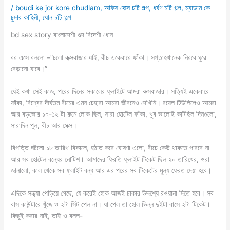
/
boudi ke jor kore chudlam
,
অফিস সেক্স চটি গল্প
,
ধর্ষণ চটি গল্প
,
ম্যাডাম কে
চুদার কাহিনী
,
যৌন চটি গল্প
bd sex story বাংলাদেশী গুদ বিদেশী ধোন
বর এসে বললো –“চলো কক্সবাজার যাই, বীচ একেবারে ফাঁকা। সপ্তাহখানেক নিরবে ঘুরে
বেড়ানো যাবে।”
যেই কথা সেই কাজ, পরের দিনের সকালের ফ্লাইটে আমরা কক্সবাজার। সত্যিই একেবারে
ফাঁকা, বিশ্বের দীর্ঘতম বীচের এমন চেহারা আমরা জীবনেও দেখিনি। রয়েল টিউলিপেও আমরা
আর বড়জোর ১০-১২ টা রুমে লোক ছিল, সারা হোটেল ফাঁকা, খুব ভালোই কাটছিল দিনগুলো,
সারাদিন পুল, বীচ আর সেক্স।
বিপত্তি ঘটলো ১৮ তারিখ বিকালে, হঠাত করে ঘোষণা এলো, বীচে কেউ থাকতে পারবে না
আর সব হোটেল বন্ধের নোটিশ। আমাদের ফিরতি ফ্লাইট টিকেট ছিল ২০ তারিখের, ওরা
জানালো, কাল থেকে সব ফ্লাইট বন্ধ আর এর পরের সব টিকেটের মূল্য ফেরত দেয়া হবে।
এদিকে সন্ধ্যা পেড়িয়ে গেছে, যে করেই হোক আজই ঢাকার উদ্দশ্যে রওয়ানা দিতে হবে। সব
বাস কাউন্টারে খুঁজে ও ২টা সিট পেল না। যা পেল তা হোল ভিন্ন দুইটা বাসে ২টা টিকেট।
কিছুই করার নাই, তাই ও বলল-