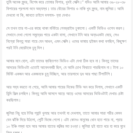
তুমি অনেক সুন্দর, বিশেষ করে তোমার ফিগার, খুবই সেক্সি।‘’ যদিও আমি আমার ৩৬-২৮-৩৮
ফিগারের প্রশংসা শুনে অভ্যস্থ। তার বৌয়ের ফিগার ও নাকি খুব সুন্দর, নাম জুলিয়া। আমি
দেখবো না কি, জানতে চাইলে বললাম- হ্যা দেখাও
সে তখন তার পা-এর কাছে থাকা মনিটরে পেনড্রাইভ ঢুকালো। একটি ভিডিও ওপেন করল।
সেখানে দেখা গেলো সমুদ্রের পারে একটা বাসা, সেখানে টনি আর অন্যএকটা মেয়ে, সেও
নিগ্রো কিন্তু সারা গায়ে যেন আগুন, এমন সেক্সি। ওদের ভাষায় দুইজন কথা বলছিল, কিছুক্ষণ
পরই টনি মেয়েটাকে চুমু দিল।
আমার মনে হোল, এটা তাদের ব্যক্তিগত ভিডিও এটা দেখা ঠিক হবে না। কিন্তু তাদের
আদরের ভিডিওটা এতোই আবেদনময়ী ছিল, যে আমি চোখ ফিরাতে পারছিলাম না। টানা ১০
মিনিট একজন আর একজনকে চুমু দিচ্ছিল, আর তারসাথে দুধ আর পাছা টিপাটিপি।
আর সহ্য করতে না পেরে, আমি আমার পায়ের দিকের টিভি অন করে দিলাম, সেখানে একটি
হিন্দি ফিল্ম চলছিল। কিন্তু আমি আসলে আড়ে আড়ে ওদের আদরের ভিডিওটাই দেখার চেষ্টা
করছিলাম।
জুলিয়া নিচু হয়ে টনির প্যান্ট খুলছে আর তখনই যা দেখলাম, তাতে আমার সারা শরীর কেমন
যেন ঝাঁকি দিয়ে উঠলো, পেন্টি ভিজে গেলো। এটা কোনও মানুষের ধোন হতে পারে না, প্রায়
১০ ইঞ্চি লম্বা হবে আর আমার হাতের কব্জির মত চওড়া। জুলিয়া দুই হাতে ধরে হা করে মুখে
নিয়ে চুষছে।