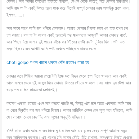
ফেলল। আর আমার তলপেটে হাতাতে লাগলো, সেখান থেকে আরেটু নিচে ভোদার চারপাশে।
আমি বাম পা টা একটু উপরে তুলে ফাক করে দিতেই সম্পূর্ণ ভোদার নরম অংশটুকু চেপে ধরল,
ইশশশ……।
আর সাথে সাথে আমি জল খসিয়ে ফেললাম। আমার ভোদার পিছলা জলে ওর হাত তখন চপ
চপ করছে। বাম পা টা আবার একটু তুলতেই ওর মাঝখানের আঙ্গুলটি আমার ভোদার গর্তে,
আর পিছন দিয়ে আমার দুই পায়ের ফাঁকে ওর স্টিলের মোটা রডটা ঢুকিয়ে দিল। ওটা এত
লম্বা ছিল যে এর আগটা আমি স্পষ্ট দেখতে পাচ্ছিলাম সামনে থেকে।
choti golpo কপাল খারাপ থাকলে পোঁদ মারলেও বাচ্চা হয়
ভোদার জলে পিচ্চিল জায়গা পেয়ে টনি ইচ্চে মত পিছন থেকে ঠাপ দিতে থাকলো আর একই
তালে সামনে থেকে দুই আঙ্গুল দিয়ে ভোদার ভিতরে খেঁচতে থাকলো। এর সাথে দুধ টেপা আর
ঘাড়ে গলায় কিস কামড়তো চলছিলই।
কতক্ষণ এভাবে চলেছে এখন মনে করতে পারছি না, কিন্তু এটা মনে আছে একসময় আমি আর
না পেরে দ্বিতীয় বার জল খসিয়ে দিলাম। আমার চারিদিক কেমন যেন শূন্য মনে হচ্ছিলো, আমি
যেন বাতাসে ভেসে বেড়াচ্ছি এমন সুখের অনুভূতি হচ্ছিলো।
বলিষ্ঠ হাতে এবার আমাকে ওর দিকে ঘুরিয়ে নিল আর ওর বুকের মধ্যে সম্পূর্ণ আমাকে নতুন
করে আবিষ্কার করলাম। এই প্রথম টনি আমার ঠোঁটে ঠোঁট রাখলো, অন্ধকারে কিছুই দেখতে