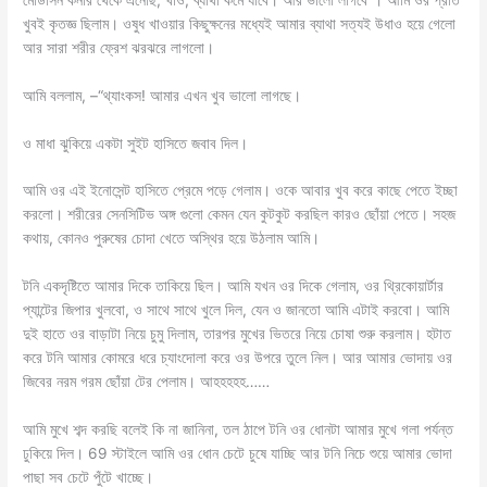
খুবই কৃতজ্ঞ ছিলাম। ওষুধ খাওয়ার কিছুক্ষনের মধ্যেই আমার ব্যাথা সত্যই উধাও হয়ে গেলো
আর সারা শরীর ফ্রেশ ঝরঝরে লাগলো।
আমি বললাম, –“থ্যাংকস! আমার এখন খুব ভালো লাগছে।
ও মাধা ঝুকিয়ে একটা সুইট হাসিতে জবাব দিল।
আমি ওর এই ইনোসেন্ট হাসিতে প্রেমে পড়ে গেলাম। ওকে আবার খুব করে কাছে পেতে ইচ্ছা
করলো। শরীরের সেনসিটিভ অঙ্গ গুলো কেমন যেন কুটকুট করছিল কারও ছোঁয়া পেতে। সহজ
কথায়, কোনও পুরুষের চোদা খেতে অস্থির হয়ে উঠলাম আমি।
টনি একদৃষ্টিতে আমার দিকে তাকিয়ে ছিল। আমি যখন ওর দিকে গেলাম, ওর থ্রিকোয়ার্টার
প্যান্টের জিপার খুলবো, ও সাথে সাথে খুলে দিল, যেন ও জানতো আমি এটাই করবো। আমি
দুই হাতে ওর বাড়াটা নিয়ে চুমু দিলাম, তারপর মুখের ভিতরে নিয়ে চোষা শুরু করলাম। হটাত
করে টনি আমার কোমরে ধরে চ্যাংদোলা করে ওর উপরে তুলে নিল। আর আমার ভোদায় ওর
জিবের নরম গরম ছোঁয়া টের পেলাম। আহহহহহ……
আমি মুখে শব্দ করছি বলেই কি না জানিনা, তল ঠাপে টনি ওর ধোনটা আমার মুখে গলা পর্যন্ত
ঢুকিয়ে দিল। 69 স্টাইলে আমি ওর ধোন চেটে চুষে যাচ্ছি আর টনি নিচে শুয়ে আমার ভোদা
পাছা সব চেটে পুঁটে খাচ্ছে।