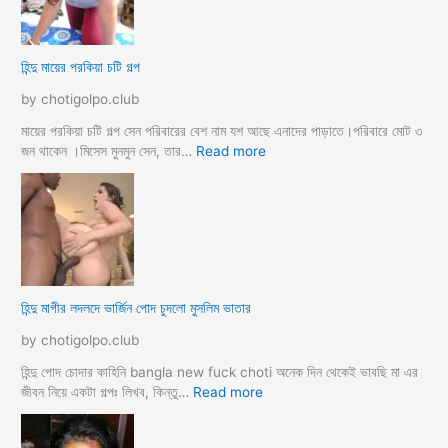
মে
ও
য়ে
খা
কে
লা
হিন্দু মায়ের পরকিয়া চটি গল্প
চু
ও
দ
মা
by chotigolpo.club
লো
মা
তো
মায়ের পরকিয়া চটি গল্প সেন পরিবারের বেশ নাম যশ আছে এনাদের পাড়াতে।পরিবারে মোট ৩
বো
:
জন থাকেন ।মিসেস মুনমুন সেন, তার…
Read more
ন
হি
কে
ন্দু
চো
মা
দা
য়ে
র
র
কা
প
হি
র
হিন্দু মাগীর লদলদে ভার্জিন পোদ চুদলো মুসলিম ভাতার
নী
কি
য়া
by chotigolpo.club
চ
টি
হিন্দু পোদ চোদার কাহিনি bangla new fuck choti অনেক দিন থেকেই ভাবছি মা এর
গ
:
জীবন নিয়ে একটা গল্পঃ লিখব, কিন্তু…
Read more
ল্প
হি
ন্দু