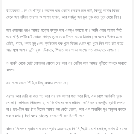
উহহহহহহ… কি যে শান্তি। কতক্ষন ধরে এভাবে চলছিল মনে নাই, কিন্তু আমার ভিতর
থেকে জল খসিয়ে তারপর ও আমায় ছারল, আর সবটুকু জল চুক চুক করে চুষে খেয়ে নিল।
জল খসানোর পরও আমার মধ্যের কামুক ভাব একটুও কমলো না। আমি এবার আমার সিটে
শুয়ে শাড়ি পেটিকোট কোমর পর্যন্ত তুলে ওকে উপরে ডেকে নিলাম। ও আমার উপরে এসে
ঠোঁটে, গালে, গলায় চুমু খেল, ব্লাউজের হুক খুলে ভিতর থেকে ব্রা খুলে নিল আর দুই হাতে
আর মুখে আমার দুটো বুবস চটকাতে, পিষতে আর পাকা আমের মত কামড়াতে লাগলো।
ও পকেট থেকে ছোট্ট লোশনের বোতল বের করে ওর পেনিস আর আমার পুশিতে মাখতে মাখতে
বললও-
এর চেয়ে ভালো পিচ্ছিল কিছু এখানে পেলাম না।
এরপর আর দেরি না করে পচ করে ওর রড আমার গুদে ভরে দিল, এক চাপে অর্ধেকটা ঢুকে
গেলো। লোশনের পিচ্ছিলতায়, না কি ঔষধের গুনে জানিনা, আমি এবার একটুও ব্যাথা পেলাম
না। দুই-তিন বার ঠাপ দিতেই আমার ভয় কেটে গেলো, আর এক অপার্থিব সুখ অনুভব করতে
শুরু করলাম। bd sex story বাংলাদেশী গুদ বিদেশী ধোন
রাতের নিঃসঙ্গ রাস্তায় বাস তখন প্রায় ১০০-১২০ কি.মি./ঘণ্টা বেগে চলছিল, তখন ঐ বাসের