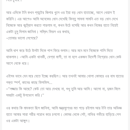
আর এদিকে টনি কখন প্যান্টের জিপার খুলে ওর ইয়া বড় ধোন হাতাচ্ছে, আগে খেয়াল ই
করিনি। এর আগেও আমি অনেকের ধোন দেখেছি কিন্তু সামনা সামনি এত বড় ধোন দেখে
নিজেকে আর কন্ট্রোল করতে পারলাম না, কখন উঠে বসেছি আর কখন নিজের হাতে নিয়েই
একটা চুমু দিলাম জানিনা। সম্বিৎ ফিরল ওর কথায়,
-তোমার ভালো লেগেছে?
আমি ধাপ করে উঠে উলটা দিকে পাশ ফিরে শুলাম। আর মনে মনে নিজেকে গালি দিতে
থাকলাম। -আমি একটা খানকী, বেশ্যা মাগী, তা না হলে একজন বিদেশী নিগ্রোর ধোন কেউ
আগে থেকে ধরে।
এইসব ভাবে যেন মরে যেতে ইচ্ছে করছিল। আর তখনই আমার খোলা কোমরে ওর বাম হাতের
শক্ত স্পর্শ, কানের কাছে ফিসফিস…
–’’লজ্জার কি আছে? কেউ তো আর দেখছে না, শুধু তুমি আর আমি। আসো না, দুজন মিলে
সময়টা একটু উপভোগ করি।’’
ওর কথায় কি মাদকতা ছিল জানিনা, আমি মন্ত্রমুগ্ধের মত পড়ে রইলাম আর টনি তার অভিজ্ঞ
হাতে আমার সারা শরীর পরোখ করে চললো। কোমর থেকে পেট, নাভির গভীরে হাড়িয়ে গেল
ওর একটা আঙ্গুল।