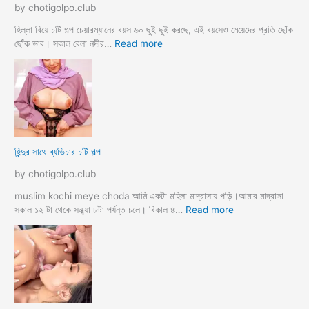
মা
by chotigolpo.club
c
গী
h
তো
হিল্লা বিয়ে চটি গল্প চেয়ারম্যানের বয়স ৬০ ছুই ছুই করছে, এই বয়সেও মেয়েদের প্রতি ছোঁক
o
র
:
ছোঁক ভাব। সকাল বেলা নদীর…
Read more
d
গু
হি
a
দ
ল্লা
চু
বি
দে
বা
সু
হ
খ
ও
দি
পা
হিন্দুর সাথে ব্যভিচার চটি গল্প
ব
ছা
চো
by chotigolpo.club
দা
র
muslim kochi meye choda আমি একটা মহিলা মাদ্রাসায় পড়ি।আমার মাদ্রাসা
গ
:
সকাল ১২ টা থেকে সন্ধ্যা ৮টা পর্যন্ত চলে। বিকাল ৪…
Read more
ল্প
হি
ন্দু
র
সা
থে
ব্য
ভি