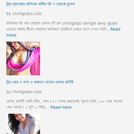
হিন্দু ম্যানেজার মালিকের ধার্মিক বউ ও মেয়েকে চুদলো
চা
র
by chotigolpo.club
চ
টি
মালিকের বউ আর মেয়েকে চোদার চটি গল্প chotigolpo bangla sexy golpo
গ
choti আমার জীবনে অন্যতম অভিজ্ঞতা হয়েছিলো ৬বছর আগে।তখন আমি…
Read
ল্প
:
more
হি
ন্দু
ম্যা
নে
জা
র
মা
হিন্দু মেয়ে ও খালা ও মামাতো বোনকে চোদার কাহিনী
লি
কে
by chotigolpo.club
র
ধা
চোদার কাহিনী আমি রহিম , বয়স ৫৭। ঢাকার কাছাকাছি গ্রামে থাকি, ১০০ একর আখের
র্মি
:
ক্ষেত আমার। ৫ ফুট ১১ ইঞ্চি,…
Read more
ক
হি
ব
ন্দু
উ
মে
ও
য়ে