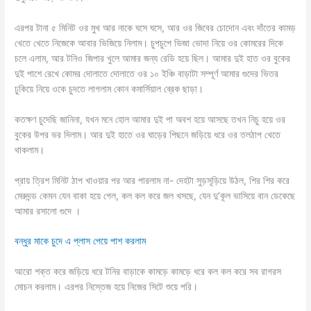
এরপর টানা ৫ মিনিট ওর মুখ আর নাকে ঘসে ঘসে, আর ওর জিবের চোদোন এবং দাঁতের কামড়
খেতে খেতে নিজেকে আবার ভিজিয়ে নিলাম। চুপচুপে ভিজা ভোদা নিয়ে ওর কোমরের দিকে
চলে এলাম, আর টনিও জিপার খুলে আমার জন্য রেডি হয়ে ছিল। আমার দুই হাত ওর বুকের
দুই পাশে রেখে কোমর দোলাতে দোলাতে ওর ১০ ইঞ্চি বাড়াটা সম্পূর্ণ আমার গুদের ভিতর
ঢুকিয়ে নিয়ে ওকে চুদতে লাগলাম কোন কমার্সিয়াল ব্রেক ছাড়া।
কতক্ষণ চুদেছি জানিনা, যখন মনে হোল আমার দুই পা অবশ হয়ে আসছে তখন নিচু হয়ে ওর
বুকের উপর ভর দিলাম। আর দুই হাতে ওর ঘাড়ের পিছনে জড়িয়ে ধরে ওর তলঠাপ খেতে
থাকলাম।
প্রায় ত্রিশ মিনিট ঠাপ খাওয়ার পর আর পারলাম না- দেহটা সুড়সূড়িয়ে উঠল, শির শির করে
মেরুদন্ড কেমন যেন বাকা হয়ে গেল, কল কল করে জল খসছে, যেন দু’কূল ভাসিয়ে বান ডেকেছে
আমার রসালো গুদে ।
বন্ধুর মাকে চুদে এ প্লাস পেয়ে পাশ করলাম
আরো শক্ত করে জড়িয়ে ধরে টনির বাড়াকে কামড়ে কামড়ে ধরে কল কল করে সব রাগরস
মোচন করলাম। এরপর নিস্তেজ হয়ে নিজের সিটে শুয়ে পরি।