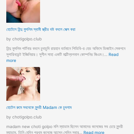
হোটেলে হিন্দু মুসলিম স্বামী স্ত্রীর বউ বদলে সেক্স করা
by chotigolpo.club
হিন্দু মুসলিম পার্টনার বদলে চুদাচুদি রায়হান বর্তমানে পিডিবি-র হেড অফিসে ডিজাইন সেকশনে
সুপারিনডেন্ট ইজ্ঞিনিয়ার। সুশীল সাহা একটি মাল্টিন্যশনাল কোম্পনির জিএম।…
Read
:
more
হো
টে
লে
হি
ন্দু
মু
স
হোটেল রুমে সবথেকে সুন্দরী Madam কে চুদলাম
লি
ম
by chotigolpo.club
স্বা
মী
madam new choti golpo মলি ম্যাডাম ছিলেন আমাদের কলেজের সব চেয়ে সুন্দরী
স্ত্রী
:
ম্যাডাম. তিনি যেদিন প্রথম কলেজে আসেন সেদিন সবার…
Read more