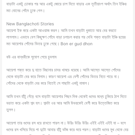
বাড়াটা একটু ঢোকার পর আর একটু জোরে চাপ দিতে বাড়ার এক তৃতীয়াংশ অর্থাৎ তিন ইঞ্চির
মত বোনের পোঁদে ঢুকে গেল।
New Banglachoti Stories
আয়েশা ইক করে একটা আওয়াজ করল। আমি তখন বাড়াটা ধুকাতে আর বের করতে
লাগলাম। এভাবে বেশ কিছুক্ষণ পোঁদে বাড়া চলাচল করার পর দেখি শক্ত বাড়াটা ইঞ্চি ছয়ের
মত আয়েশার পোঁদের ভিতর ঢুকে গেছে। Bon er gud dhon
বউ এর বান্ধবীকে সুযোগ পেয়ে চুদলাম
আয়েশা শক্ত করে দু হাতে বিছানার চাদর খামচে ধরেছে। আমি আস্তে আস্তে পোঁদের
থেকে বাড়াটা বের করে নিলাম। কারণ আয়েশা এর বেশী পোঁদের ভিতর নিতে পারে না।
পোঁদের থেকে বাড়াটা বের করে নিতেই সে পাছাটা একটু নামাল।
আমি তখন হাঁটু গেঁড়ে বসে বাড়াটা আয়েশার পিছন দিক থেকেই গুদের মধ্যে ঢুকিয়ে ঠাপ দিতে
ভচাত করে একটা শব্দ হল। শব্দটা ওর আর আমি উভয়কেই বেশী করে উত্তেজিত করে
তুলল।
আয়েশা তার গুদের রস ধরে রাখতে পারল না। উরিঃ উরিঃ উরিঃ এইই এইই এইই যা – বলে
গুদের রস খসিয়ে দিয়ে পা দুটো আবার হাঁটু ভাঁজ করে শুয়ে পরল। বাড়াটা গুদের মুখ থেকে বের