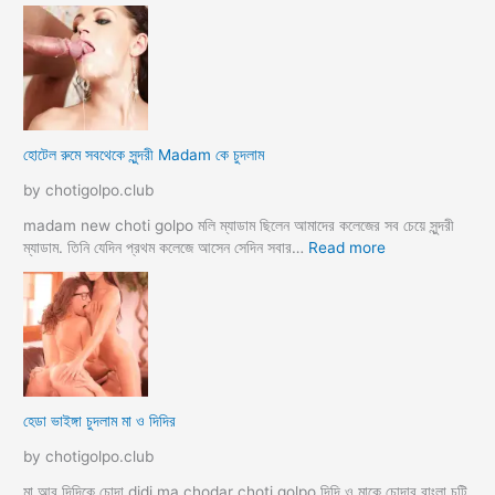
হো
টে
লে
হি
ন্দু
মু
স
হোটেল রুমে সবথেকে সুন্দরী Madam কে চুদলাম
লি
ম
by chotigolpo.club
স্বা
মী
madam new choti golpo মলি ম্যাডাম ছিলেন আমাদের কলেজের সব চেয়ে সুন্দরী
স্ত্রী
:
ম্যাডাম. তিনি যেদিন প্রথম কলেজে আসেন সেদিন সবার…
Read more
র
হো
ব
টে
উ
ল
ব
রু
দ
মে
লে
স
সে
ব
হেডা ভাইঙ্গা চুদলাম মা ও দিদির
ক্স
থে
ক
কে
by chotigolpo.club
রা
সু
ন্দ
মা আর দিদিকে চোদা didi ma chodar choti golpo দিদি ও মাকে চোদার বাংলা চটি