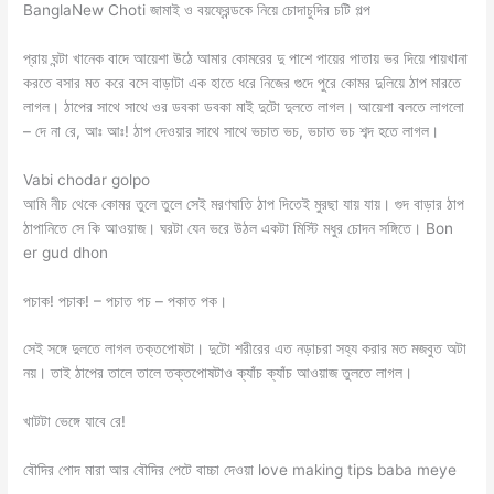
BanglaNew Choti জামাই ও বয়ফ্রেন্ডকে নিয়ে চোদাচুদির চটি গল্প
প্রায় ঘন্টা খানেক বাদে আয়েশা উঠে আমার কোমরের দু পাশে পায়ের পাতায় ভর দিয়ে পায়খানা
করতে বসার মত করে বসে বাড়াটা এক হাতে ধরে নিজের গুদে পুরে কোমর দুলিয়ে ঠাপ মারতে
লাগল। ঠাপের সাথে সাথে ওর ডবকা ডবকা মাই দুটো দুলতে লাগল। আয়েশা বলতে লাগলো
– দে না রে, আঃ আঃ! ঠাপ দেওয়ার সাথে সাথে ভচাত ভচ, ভচাত ভচ শব্দ হতে লাগল।
Vabi chodar golpo
আমি নীচ থেকে কোমর তুলে তুলে সেই মরণঘাতি ঠাপ দিতেই মুরছা যায় যায়। গুদ বাড়ার ঠাপ
ঠাপানিতে সে কি আওয়াজ। ঘরটা যেন ভরে উঠল একটা মিস্টি মধুর চোদন সঙ্গিতে। Bon
er gud dhon
পচাক! পচাক! – পচাত পচ – পকাত পক।
সেই সঙ্গে দুলতে লাগল তক্তপোষটা। দুটো শরীরের এত নড়াচরা সহ্য করার মত মজবুত অটা
নয়। তাই ঠাপের তালে তালে তক্তপোষটাও ক্যাঁচ ক্যাঁচ আওয়াজ তুলতে লাগল।
খাটটা ভেঙ্গে যাবে রে!
বৌদির পোদ মারা আর বৌদির পেটে বাচ্চা দেওয়া love making tips baba meye