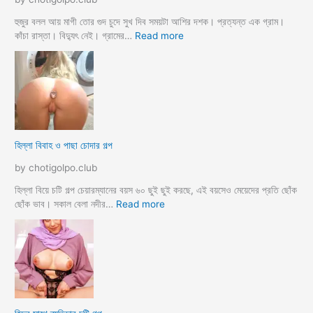
দ
লো
হুজুর বলল আয় মাগী তোর গুদ চুদে সুখ দিব সময়টা আশির দশক। প্রত্যন্ত এক গ্রাম।
ছা
:
কাঁচা রাস্তা। বিদ্যুৎ নেই। গ্রামের…
Read more
ত্রী
হু
কে
জু
j
র
o
ব
r
ল
k
ল
o
আ
হিল্লা বিবাহ ও পাছা চোদার গল্প
r
য়
e
মা
by chotigolpo.club
c
গী
h
তো
হিল্লা বিয়ে চটি গল্প চেয়ারম্যানের বয়স ৬০ ছুই ছুই করছে, এই বয়সেও মেয়েদের প্রতি ছোঁক
o
র
:
ছোঁক ভাব। সকাল বেলা নদীর…
Read more
d
গু
হি
a
দ
ল্লা
চু
বি
দে
বা
সু
হ
খ
ও
দি
পা