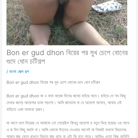
Bon er gud dhon বিয়ের পর মুখ চেপে বোনের
গুদে ধোন চটিগল্প
/
বাংলা সেক্স গল্প
Bon er gud dhon বিয়ের পর মুখ চেপে বোনের গুদে ধোন চটিগল্প
Bon er gud dhon মা ও বাবা কয়েক দিনের জন্যে বাইরে যাবে। বাইরে তে সব কিছু
দেখার জন্যে আয়েশার ডাক পড়লো। আমি জানতাম না যে আয়েশা আসবে, আবার এই
বাড়িতে একা থাকবো দুজন।
মা আগে বলে দিয়েছে যে আমাকে তো পেয়েছিস কিন্তু আয়েশা র নতুন বিয়ে হয়েছে ওর সাথে
এ ক দিন কিছু করবি না। আমি কোনো উত্তর দেওয়ার আগেই মা নিজেই বললো বিড়ালের
সামনে মাছ ফেলে রাখলে বিড়াল মাছ খাবে না এটা কি হতে পারে। আমিও ওতো কিছু ভাবিনি