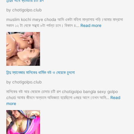
হিন্দুর সাথে ব্যভিচার চটি গল্প
ব
ছা
চো
by chotigolpo.club
দা
র
muslim kochi meye choda আমি একটা মহিলা মাদ্রাসায় পড়ি।আমার মাদ্রাসা
গ
:
সকাল ১২ টা থেকে সন্ধ্যা ৮টা পর্যন্ত চলে। বিকাল ৪…
Read more
ল্প
হি
ন্দু
র
সা
থে
ব্য
ভি
হিন্দু ম্যানেজার মালিকের ধার্মিক বউ ও মেয়েকে চুদলো
চা
র
by chotigolpo.club
চ
টি
মালিকের বউ আর মেয়েকে চোদার চটি গল্প chotigolpo bangla sexy golpo
গ
choti আমার জীবনে অন্যতম অভিজ্ঞতা হয়েছিলো ৬বছর আগে।তখন আমি…
Read
ল্প
:
more
হি
ন্দু
ম্যা
নে
জা