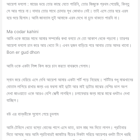
আয়েশা বললো : মায়ের ভয়ে তোর কাছে যেতে পারিনি, তোর জিজুকে প্রথম পেয়েছি, কিন্তু
সে আর পারে না। দাদার তোর সাথে চোদার সুখ কোথাও নেই। তাই এসে তোর ঘরে এরম
হয়ে শুয়ে ছিলাম। আমি জানতাম তুই আমাকে এরম দেখে না চুদে থাকতে পারবি না।
Ma codar kahini
আমি ওকে মায়ের সাথে আমার সম্পর্কের কথা বলতে দে তো আকাশ থেকে পড়লো। তারপর
আয়েশা বললো চান করে আয় খেতে দি। এখন দুজন বাড়িয়ে পরে আবার তোর আদর খাবো।
Bon er gud dhon
আমি ওকে একটা লিপ্স কিস করে চান করতে বাথরুমে গেলাম।
স্নান করে বেরিয়ে এসে দেখি আয়েশা আমার একটা শার্ট পড়ে নিয়েছে। শার্টটার শুধু মাঝখানের
বোতাম লাগিয়ে রাখার জন্য ওর ফরসা মাই দুটো আর মাই দুটোর মাঝের বেশির ভাগ অংশ
দেখা জাওয়াতে ওকে আরও বেশি সেক্সী লাগছিল। চলাফেরার জন্য মাঝে মাঝে গুদটাও দেখা
যাচ্ছিল।
বউ এর বান্ধবীকে সুযোগ পেয়ে চুদলাম
আমি টেবিলে খেতে বস্তে বোনের পাশে এসে ভাত, ডাল মাছ সব দিতে লাগল। প্রতিবার
দিতে আসছে আর আমি প্রতিবারই জামাটার নীচের দিকটা সরিয়ে আয়েশার গুদটা টিপে ধরছি