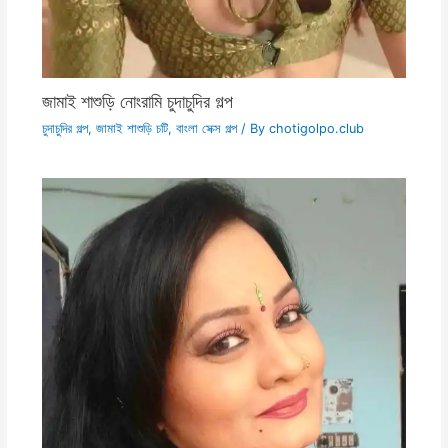
জামাই শাশুড়ি নোংরামি চুদাচুদির গল্প
চুদাচুদির গল্প
,
জামাই শাশুড়ি চটি
,
বাংলা সেক্স গল্প
/ By
chotigolpo.club