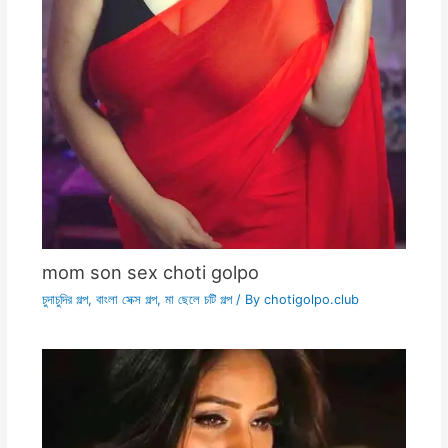
mom son sex choti golpo
চুদাচুদির গল্প
,
বাংলা সেক্স গল্প
,
মা ছেলে চটি গল্প
/ By
chotigolpo.club