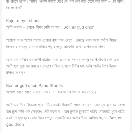
বা খাবলে ধরছি। আমার ওরকম করতে দেখে সে খিল খিল করে হেসে উঠে বলল – এই দাদা!
কি করছিস?
Kajer meye choda
আমি বললাম – তোকে ভীষণ সেক্সি লাগছে। Bon er gud dhon
আয়েশা তখন আমার পাশের চেয়ারে বসে পরল খেতে। চেয়ারে বসার জন্য শার্টের নীচের
দিকের দু পারন্ত দু দিকে ছরিয়ে পড়ার জন্য আয়েশার গুদটা ওপেন হয়ে গেল।
আমি হাত বারিয়ে ওর গুদটা হাতাতে হাতাতে খেয়ে নিলাম। আম্র আগে খাওয়া শেষ হতে
আমি হাত ধুয়ে ওর চেয়ারের পেছনে দারিয়ে দু হাতে দিদির মাই দুটো শার্টের উপর দিয়েও
টিপতে লাগলাম।
Bon er gud dhon Panu Stories
আয়েশা খেতে খেতে বললো – আর না। সর আমার খাওয়া হয়ে গেছে।
আমি ঘরে গিয়ে বিছানায় হেলান দিয়ে একটা সিগারেট খেতে লাগলাম। হাত মুখ ধুতে জল খেয়ে
ঘরে ঢুকে দিদি এক সেকেন্ডও দেরী করল না। ঘরে ঢুকতে ঢুকতেই শার্টের বোতামটা খুলে শার্টটা
একটানে খুলে ছুরে ফেলে দিয়ে সম্পুরণ ল্যাংটো হয়ে আমার উপর ঝাপিয়ে পড়ল। Bon er
gud dhon