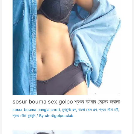
sosur bouma sex golpo শ্বশুর বউমার সেক্সের জ্বালা
sosur bouma bangla choti
,
চুদাচুদির গল্প
,
বাংলা সেক্স গল্প
,
শ্বশুর বৌমা চটি
,
শ্বশুর বৌমা চুদাচুদি
/ By
chotigolpo.club