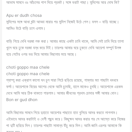
আভাষ সামনে ওঃ আঁচলের পাশ দিয়ে প্রকট। সঙ্গে ভরাট পাছা। সন্দিপের আর দোষ কি?
Apu er dudh chosa
সন্দিপের সঙ্গে আধা ঘন্টা আড্ডা মারার পর সন্দিপ নিজেই উঠে গেল। বলল – বাড়ি যাচ্ছে।
আমিও উঠে বাড়ি চলে এলাম।
বাড়ি গিয়ে দেখি দরজা লক করা। আমার কাছে একটা চাবি থাকে, আমি সেই চাবি দিয়ে তালা
খুলে ঘরে ঢুকে দরজা বন্ধ করে দিই। তারপর আমার ঘরে ঢুকতে দেখি আয়েশা সম্পুর্ন উলঙ্গ
হয়ে পেটের ওপর ভর দিয়ে আমার বিছানায় শুয়ে আছে।
choti goppo maa chele
choti goppo maa chele
শ্যাম্পু করা এক্রাশ কালো ঘন চুল সারা পিঠে ছড়িয়ে রয়েছে, গাম্লার মত পাছাটা ধবধবে
ফর্সা। আয়েশাকে বিয়ের আগের থেকে আমি চুদেছি, হালে মাকেও চুদছি। আয়েশাকে এরকম
দেখে আমি আর ঠিক থাকতে পারলাম। আমার জীবনের প্রথম চোদার সঙ্গী আমার বোন।
Bon er gud dhon
আমি বিছানার সামনে গিয়ে দুহাতে আয়েশার পাছাতে হাত বুলিয়ে আদর করতে লাগলাম।
এইভাবে আদর করাটাই ও বেশী পছন্দ করে। কিছুক্ষন আদর করার পর সে আস্তে করে নিজের
পা দুটি ছরিয়ে দিল। তারপর পাছাটা সামান্য উঁচু করে দিল। আমি জানি এরপর আমাকে কি
করতে হবে।