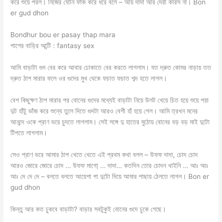
করে শুয়ে পরল। নিজের যোনি ফাঁক করে ধরে বলে – আয় দাদা আর দেরী করিস না। Bon
er gud dhon
Bondhur bou er pasay thap mara
পাশের বাড়ির আন্টি : fantasy sex
আমি বাড়াটা গুদ বের করে আবার ঢোকাতে বের করতে লাগলাম। যত দ্রুত কোমর নাড়ায় তত
দ্রুত ঠাপ মারার ফলে ওর গুদের মুখ থেকে ফচাত ফচাত শব্দ হতে লাগল।
বেশ কিছুক্ষণ ঠাপ মারার পর বোনের গুদের মধ্যেই বাড়াটা নিয়ে উলট খেয়ে চিত হয়ে শুয়ে পয়া
দুট হাঁটু ভাঁজ করে শুন্যে তুলে দিতে গুদটা আরও বেশী হাঁ হয়ে গেল। আমি ত্রখন মনের
আনন্দে ওকে প্রাণ ভরে চুদতে লাগলাম। সেই সঙ্গে দু হাতের মুঠোয় বোনের বড় বড় মাই দুটো
টিপতে লাগলাম।
সেও প্রাণ ভরে আমার ঠাপ খেতে খেতে এই প্রথম কথা বলল – উফফ দাদা, চোদ চোদ
আরও জোরে জোরে চোদ … উফফ মাগো্‌ … দাদা… কতদিন তোর চোদন খাইনি … আঃ আঃ
আঃ দে দে দে – বলতে বলতে আয়েশা পা দুটো দিয়ে আমার পাছায় ঠেলতে লাগল। Bon er
gud dhon
কিন্তু আর কত ঢুকবে বাড়াটা? বাড়ার সবটুকুই বোনের গুদে ঢুকে গেছে।