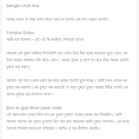
bangla choti live
আমার বলতে যা সময় লাগল ঘটতে তার দশ ভাগের এক ভাগ সময়ও লাগেনি।
Porokia Golpo
আমি বলে উঠলাম – এই এই কি করছিস, সিগারেট হাতে!
আয়েশা এক মুহুর্ত তাকিয়ে সিগারেটটা হাত থেকে নিয়ে ঠিক ঘরের মাঝখানে ছুড়ে ফেলে এক
টানে আমার পাজামার দড়ি ছিড়ে ফেলে। আমার বুকের দু পাশে পা রেখে দিয়ে আমার বাড়াটা
চুষতে শুরু করল।
আয়েশা প্রাণপনে চকাম চকাম শব্দ করে আমার বাড়াটা চুষে যাচ্ছে। আমি তখন বোনের গুদ
চুষতে শুরু করলাম। গুদ চুষতে শুরু করতেই সে বাড়া চুষতে চুষতে আমার বিচির থলেটা এক
হাতের মুঠোয় ধরে চটকাতে লাগল।
Bon er gud dhon pasa coda
এই রকম ভাবে হেলান দিয়ে বসে গুদ চুষতে চুসাতে আমার কোমর ধরে গিয়েছিল। আমি
আস্তে আস্তে গুদ চুষতে চুস্তেই চিত হয়ে শুয়ে আয়েশার গুদটা চুষতে লাগলাম। এর মধ্যে
আয়েশা তিনবার গুদের রস খসিয়েছে। আমিও দু বার বীর্যপাত করেছি।