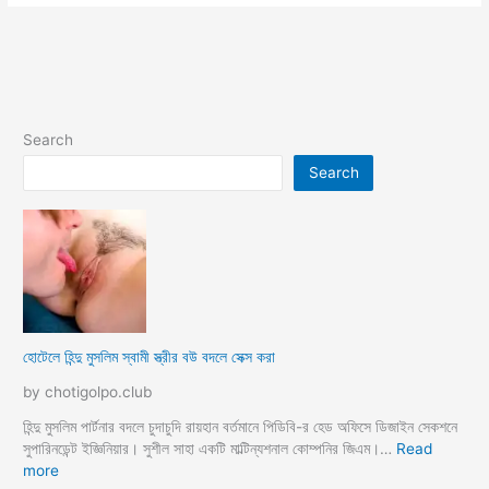
Search
Search
হোটেলে হিন্দু মুসলিম স্বামী স্ত্রীর বউ বদলে সেক্স করা
by chotigolpo.club
হিন্দু মুসলিম পার্টনার বদলে চুদাচুদি রায়হান বর্তমানে পিডিবি-র হেড অফিসে ডিজাইন সেকশনে
সুপারিনডেন্ট ইজ্ঞিনিয়ার। সুশীল সাহা একটি মাল্টিন্যশনাল কোম্পনির জিএম।…
Read
:
more