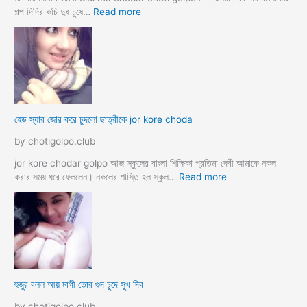
রী
:
গল্প দিদির কচি দুধ চুষে…
Read more
M
হে
a
ডা
d
ভা
a
ই
m
ঙ্গা
কে
চু
চু
দ
হেড স্যার জোর করে চুদলো ছাত্রীকে jor kore choda
দ
লা
লা
ম
by chotigolpo.club
ম
মা
ও
jor kore chodar golpo আজ স্কুলের বাংলা শিক্ষিকা প্রতিমা দেবী আমাকে নকল
দি
:
করার সময় ধরে ফেললেন। নকলের শাস্তি হল স্কুল…
Read more
দি
হে
র
ড
স্যা
র
জো
র
ক
হুজুর বলল আয় মাগী তোর গুদ চুদে সুখ দিব
রে
চু
by chotigolpo.club