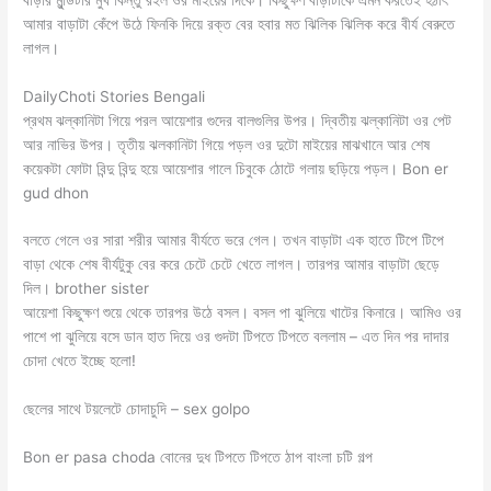
আমার বাড়াটা কেঁপে উঠে ফিনকি দিয়ে রক্ত বের হবার মত ঝিলিক ঝিলিক করে বীর্য বেরুতে
লাগল।
DailyChoti Stories Bengali
প্রথম ঝল্কানিটা গিয়ে পরল আয়েশার গুদের বালগুলির উপর। দ্বিতীয় ঝল্কানিটা ওর পেট
আর নাভির উপর। তৃতীয় ঝলকানিটা গিয়ে পড়ল ওর দুটো মাইয়ের মাঝখানে আর শেষ
কয়েকটা ফোটা বিন্দু বিন্দু হয়ে আয়েশার গালে চিবুকে ঠোটে গলায় ছড়িয়ে পড়ল। Bon er
gud dhon
বলতে গেলে ওর সারা শরীর আমার বীর্যতে ভরে গেল। তখন বাড়াটা এক হাতে টিপে টিপে
বাড়া থেকে শেষ বীর্যটুকু বের করে চেটে চেটে খেতে লাগল। তারপর আমার বাড়াটা ছেড়ে
দিল। brother sister
আয়েশা কিছুক্ষণ শুয়ে থেকে তারপর উঠে বসল। বসল পা ঝুলিয়ে খাটের কিনারে। আমিও ওর
পাশে পা ঝুলিয়ে বসে ডান হাত দিয়ে ওর গুদটা টিপতে টিপতে বললাম – এত দিন পর দাদার
চোদা খেতে ইচ্ছে হলো!
ছেলের সাথে টয়লেটে চোদাচুদি – sex golpo
Bon er pasa choda বোনের দুধ টিপতে টিপতে ঠাপ বাংলা চটি গল্প