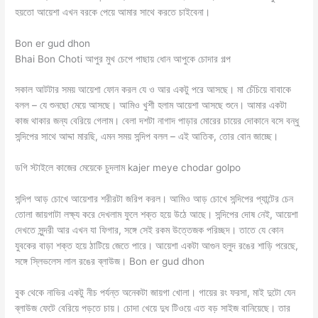
হয়তো আয়েশা এখন বরকে পেয়ে আমার সাথে করতে চাইবেনা।
Bon er gud dhon
Bhai Bon Choti আপুর মুখ চেপে পাছায় ধোন আপুকে চোদার গল্প
সকাল আটটার সময় আয়েশা ফোন করল যে ও আর একটু পরে আসছে। মা চেঁচিয়ে বাবাকে
বলল – যে শুনছো মেয়ে আসছে। আমিও খুশী হলাম আয়েশা আসছে শুনে। আমার একটা
কাজ থাকার জন্য বেরিয়ে গেলাম। বেলা দশটা নাগাদ পাড়ার মোরের চায়ের দোকানে বসে বন্ধু
সন্দিপের সাথে আদ্দা মারছি, এমন সময় সন্দিপ বলল – এই আতিক, তোর বোন জাচ্ছে।
ডগি স্টাইলে কাজের মেয়েকে চুদলাম kajer meye chodar golpo
সন্দিপ আড় চোখে আয়েশার শরীরটা জরিপ করল। আমিও আড় চোখে সন্দিপের প্যান্টের চেন
তোলা জায়গাটা লক্ষ্য করে দেখলাম ফুলে শক্ত হয়ে উঠে আছে। সন্দিপের দোষ নেই, আয়েশা
দেখতে সুন্দরী আর এখন যা ফিগার, সঙ্গে সেই রকম উত্তেজক পরিচ্ছদ। তাতে যে কোন
যুবকের বাড়া শক্ত হয়ে ঠাটিয়ে জেতে পারে। আয়েশা একটা আগুন হলুদ রঙের শাড়ি পরেছে,
সঙ্গে স্লিভলেস লাল রঙের ব্লাউজ। Bon er gud dhon
বুক থেকে নাভির একটু নীচ পর্যন্ত অনেকটা জায়গা খোলা। গায়ের রং ফরসা, মাই দুটো যেন
ব্লাউজ ফেটে বেরিয়ে পড়তে চায়। চোদা খেয়ে দুধ টিওয়ে এত বড় সাইজ বানিয়েছে। তার