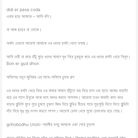
didi er pasa coda
এবার ছাড় আমাকে – আমি বলি।
না আজ ছাড়ব না তোকে।
অর্থাৎ এভাবে আয়েশা আমাকে ওর গুদের রসটা খেতে বলছে।
আমি দেরী না করে হাঁটু মুড়ে গুদের সামনে মুখ নিয়ে চুকচুক করে ওর গুদের রসটা খেয়ে নিলুম।
Bon er gud dhon
অফিসের নতুন জুনিয়ার এর সাথে-অফিসে চুদার গল্প
ওর গুদের রসটা খেয়ে নিয়ে ওর মাথার সামনে হাঁটুতে ভর দিয়ে বসে এক হাতে আমার বাড়াটা
ধরে ওর গালে চিবুকে নাকে ঘসে আদর করতে লাগলাম। আয়েশা তখন মাথাটা কাত করে
বাড়ার মুন্ডিটা মুখে পুরে চুষতে চুষতে জিভ দিয়ে মুন্ডির নীচের গায়ে সুড়সুড়ি দিতে দিতে মুন্ডিটা
দাঁত দিয়ে মৃদু মৃদু দংশন করতে লাগল। আয়েশা চোদা খেয়ে পুরো চোদখোর হয়ে গেছে।
grihobodhu choti- স্বামীর বন্ধু আমাকে একা পেয়ে চুদলো
বাড়ার মুন্ডিটার মুখ কিন্তু রইল ওর মাইয়ের দিকে। কিছুক্ষণ বাড়াটাকে এমন করতেই হঠাৎ