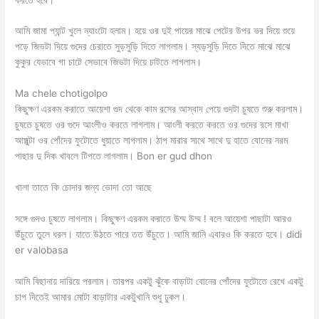
আমি জামা প্যান্ট খুলে ন্যাংটো হলাম। হয়ে ওর দুই পায়ের মাঝে পেটের উপর ভর দিয়ে শুয়ে
পড়ে জিভটা দিয়ে গুদের চেরাতে সুড়সুড়ি দিতে লাগলাম। স্যড়সুড়ি দিতে দিতে মাঝে মাঝে
কুকুর যেভাবে গা চাটে সেভাবে জিভটা দিয়ে চাটতে লাগলাম।
Ma chele chotigolpo
কিছুক্ষণ এরকম করাতে আয়েশা গুদ থেকে কাম রসের আস্বাদ পেয়ে গুদটা চুষতে শুরু করলাম।
চুষতে চুষতে ওর গুদে আংলীও করতে লাগলাম। আংলী করতে করতে ওর গুদের রসে মাখা
আঙ্গুল্টা ওর পোঁদের ফুটোতে ধুয়াতে লাগলাম। ঠাপ মারার সাথে সাথে দু হাতে বোনের নরম
পাছার দু দিক খাবলে টিপতে লাগলাম। Bon er gud dhon
খালা তাতে কি চোদার জন্য ভোদা তো আছে
সঙ্গে গুদও চুষতে লাগলাম। কিছুক্ষণ এরকম করাতে উম্ম উম্ম ! বলে আয়েশা পাছাটা আরও
উঁচুতে তুলে ধরল। যাতে উঠতে পারে তত উঁচুতে। আমি জানি এবারও কি করতে হবে। didi
er valobasa
আমি বিছানায় দারিয়ে পরলাম। তারপর একটু ঝুঁকে বাড়াটা বোনের পোঁদের ফুটোতে রেখে একটু
চাপ দিতেই আমার মোটা বাড়াটার একটুখানি শুধু ঢুকল।