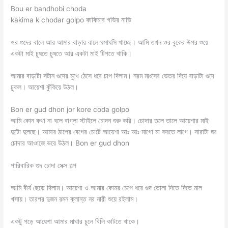
Bou er bandhobi choda
kakima k chodar golpo কাকিমার গভির নাভি
ওর গুদের বালে আর আমার বাড়ার বালে ঘসাঘসি খাচ্ছে। আমি তখন ওর বুকের উপর শুয়ে
একটা মাই চুষতে চুষতে আর একটা মাই টিপতে থাকি।
আমার বাড়াটা সটান গুদের মুখে ঠেসে ধরে চাপ দিলাম। নরম মাংসের ভেতর দিয়ে বাড়াটা গুদে
ঢুকল। আয়েশা কুঁকিয়ে উঠল।
Bon er gud dhon jor kore coda golpo
আমি কোন কথা না বলে বাগ্লা স্টাইলে চোদন শুরু করি। চোদার তলে তালে আয়েশার মাই
দুটো দুলছে। আমার ঠাপের বেগের চোটে আয়েশা আঃ আঃ মাগো মা করতে লাগে। সারাটা ঘর
চোদার আওাজে ভরে উঠল। Bon er gud dhon
পারিবারিক গুদ চোদা সেক্স গল্প
আমি বীর্য ছেড়ে দিলাম। আয়েশা ও আমার কোমর চেপে ধরে গুদ তোলা দিতে দিতে মাল
খসায়। তারপর দুজন রমন ক্লান্ত নর নারী শুয়ে রইলাম।
একটু পড়ে আয়েশা আমার মাথার চুলে বিলি কাটতে থাকে।