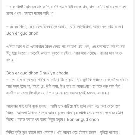
– যাক শালা! তোর গুদ মারতে গিয়ে যদি তড় খাটটা ভেঙ্গে যায়, যাক! আমি তো তর গুদে দুধ
ঢালব এখন। তাহলে বাড়ার লাথি খা।
– ওঃ ওঃ মাগো, মেরে ফেল, মেরে ফেল আমায়। ওরে বোকাচোদা, আমার গুদ ফাটিয়ে দে।
Bon er gud dhon
এদিকে আধ ঘণ্টা একনাগারে ঠাপন দেবার পর আয়েশা টের পেল, ওর তলপেটটা আগের মত
উঁচু হয়ে উঠেছে। তাতেই আয়েশা বুঝতে পারছিল, এবার হয়ে এসেছে। বাড়ার মাল খসবে
এবার।
Bon er gud dhon Dhukiye choda
– ঢাল, ঢাল না রে আর পারছি না আমি। উঃ বাড়াটা দিয়ে তুই কি করছিস রে গুদে? আমার যে
আর সহ্য হচ্ছে না, মাগো রে, উরি বাবা, উঃ! তারপর ঝরের বেগে ঠাপাতে শুরু করে দিল।
এতই গরম খেয়ে গিয়েছিল যে, ঠাপ বন্ধ না করে সমানে চুদেই চলেছে আমাকে।
আয়েশার মাই দুটো বুকে দুলছে। আমি হাত বারিয়ে মাই দুটো চেপে ধরে তলা থেকে ঠাপ
দিচ্ছি। আয়েশা ঠাপাতে ঠাপ্তে আমার বুকের সাথে বুক লাগিয়ে শুয়ে পরল। শুয়ে শুয়ে ঠাপ
দিচ্ছে। ফচাত ফচাত শব্দ হচ্ছে নিঝুম দুপুরে। Bon er gud dhon
মিনিত কুড়ি চুদে দুজনে মাল খসালাম। ওই ভাবেই শুয়ে রইলাম দুজনে। ঘুমিয়ে পরলাম।