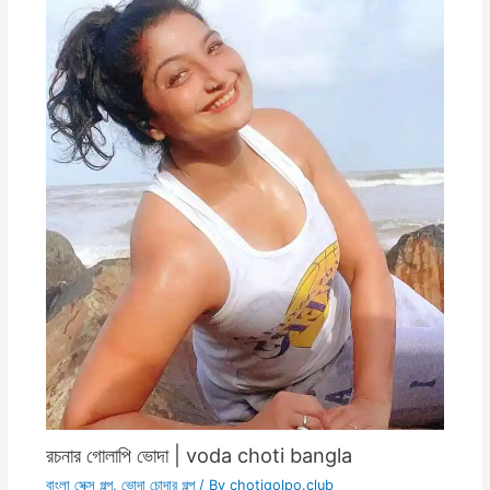
রচনার গোলাপি ভোদা | voda choti bangla
বাংলা সেক্স গল্প
,
ভোদা চোদার গল্প
/ By
chotigolpo.club