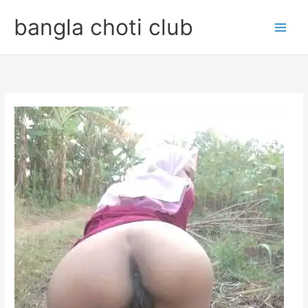
Skip
bangla choti club
to
content