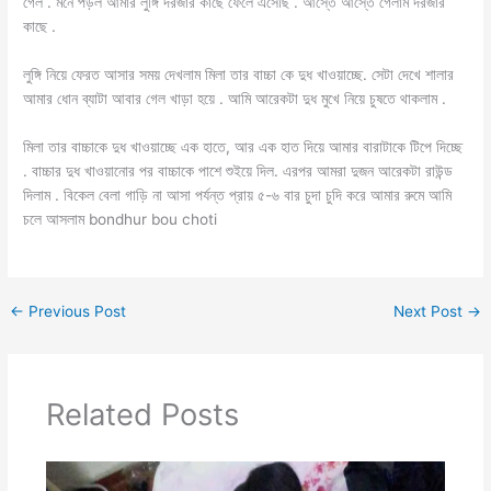
গেল . মনে পড়ল আমার লুঙ্গি দরজার কাছে ফেলে এসেছি . আস্তে আস্তে গেলাম দরজার
কাছে .
লুঙ্গি নিয়ে ফেরত আসার সময় দেখলাম মিলা তার বাচ্চা কে দুধ খাওয়াচ্ছে. সেটা দেখে শালার
আমার ধোন ব্যাটা আবার গেল খাড়া হয়ে . আমি আরেকটা দুধ মুখে নিয়ে চুষতে থাকলাম .
মিলা তার বাচ্চাকে দুধ খাওয়াচ্ছে এক হাতে, আর এক হাত দিয়ে আমার বারাটাকে টিপে দিচ্ছে
. বাচ্চার দুধ খাওয়ানোর পর বাচ্চাকে পাশে শুইয়ে দিল. এরপর আমরা দুজন আরেকটা রাউন্ড
দিলাম . বিকেল বেলা গাড়ি না আসা পর্যন্ত প্রায় ৫-৬ বার চুদা চুদি করে আমার রুমে আমি
চলে আসলাম bondhur bou choti
←
Previous Post
Next Post
→
Related Posts