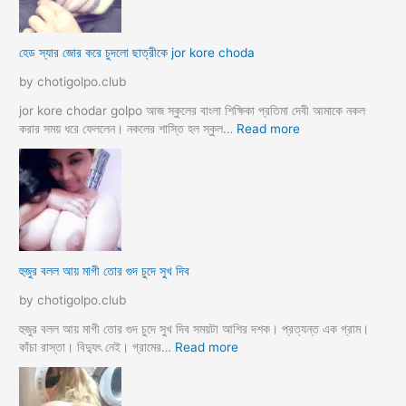
ঙ্গা
কে
চু
চু
দ
হেড স্যার জোর করে চুদলো ছাত্রীকে jor kore choda
দ
লা
লা
ম
by chotigolpo.club
ম
মা
ও
jor kore chodar golpo আজ স্কুলের বাংলা শিক্ষিকা প্রতিমা দেবী আমাকে নকল
দি
:
করার সময় ধরে ফেললেন। নকলের শাস্তি হল স্কুল…
Read more
দি
হে
র
ড
স্যা
র
জো
র
ক
হুজুর বলল আয় মাগী তোর গুদ চুদে সুখ দিব
রে
চু
by chotigolpo.club
দ
লো
হুজুর বলল আয় মাগী তোর গুদ চুদে সুখ দিব সময়টা আশির দশক। প্রত্যন্ত এক গ্রাম।
ছা
:
কাঁচা রাস্তা। বিদ্যুৎ নেই। গ্রামের…
Read more
ত্রী
হু
কে
জু
j
র