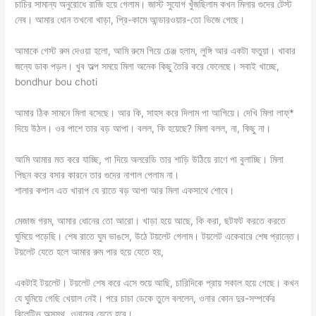
চাচির সামান্য অনুরোধে রাজি হয়ে গেলাম। জাস্ট সুযোগ খুঁজছিলাম কখন মিলার গুদের টেস্ট
নেব। আমার ধোন তখনো খাড়া, প্রি-কামে আন্ডারওয়ার-তো ভিজে গেছে।
আমাকে গেস্ট রুম দেওয়া হলো, আমি রুমে গিয়ে চেঞ্জ হলাম, লুঙ্গি আর একটা ফতুয়া। খাবার
জন্যে ডাক পড়ল। খুব অল্প সময়ে মিলা অনেক কিছু তৈরি করে ফেলেছে। সবাই খাচ্ছে,
bondhur bou choti
আমার ঠিক সামনে মিলা বসেছে। আর কি, সাহস করে দিলাম পা আগিয়ে। দেখি মিলা লাফ্*
দিয়ে উঠল। ওর পাশে তার বড় আপা। বলল, কি হয়েছে? মিলা বলল, না, কিছু না।
আমি আমার মত করে যাচ্ছি, পা দিয়ে অলরেডি তার শাড়ি উঠিয়ে রাণে পা বুলাচ্ছি। মিলা
পিছন করে বসার কারনে তার গুদের নাগাল পেলাম না।
শালার কপাল এত খারাপ যে রাতে বড় আপা আর মিলা একসাথে শোবে।
মেজাজ গরম, আমার ধোনের তো আরো। খাড়া হয়ে আছে, কি করা, ছটফট করতে করতে
ঘুমিয়ে পড়েছি। শেষ রাতে ঘুম ভাঙসে, উঠে টয়লেট গেলাম। টয়লেট একেবারে শেষ প্রান্তে।
টয়লেট যেতে হলে আমার রুম পার হয়ে যেতে হয়,
একটাই টয়লেট। টয়লেট শেষ করে এসে শুয়ে আছি, চারিদিকে প্রায় সকাল হয়ে গেছে। কখন
যে ঘুমিয়ে গেছি খেয়াল নেই। পরে চাচা ডেকে তুলে বললেন, ওনার কোন দুর-সম্পর্কের
রিলেটিভ অসুস্থ, ওনাদের যেতে হবে।