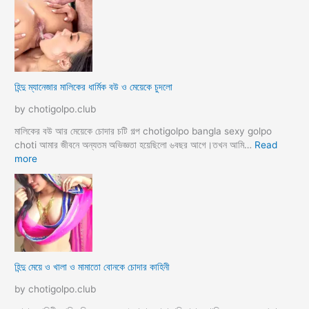
ন্দু
র
সা
থে
ব্য
ভি
হিন্দু ম্যানেজার মালিকের ধার্মিক বউ ও মেয়েকে চুদলো
চা
র
by chotigolpo.club
চ
টি
মালিকের বউ আর মেয়েকে চোদার চটি গল্প chotigolpo bangla sexy golpo
গ
choti আমার জীবনে অন্যতম অভিজ্ঞতা হয়েছিলো ৬বছর আগে।তখন আমি…
Read
ল্প
:
more
হি
ন্দু
ম্যা
নে
জা
র
মা
হিন্দু মেয়ে ও খালা ও মামাতো বোনকে চোদার কাহিনী
লি
কে
by chotigolpo.club
র