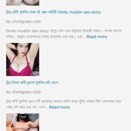
e
কে
r
মু
হিন্দু বৌদি মুসলিম দেবর হট সেক্স কাহিনী hindu muslim sex story
p
স
o
লি
by chotigolpo.club
r
ম
o
লো
hindu muslim sex story মাসুম একা একা বারান্দায় পায়চারী করছে। হালকা বাতাস
k
কে
:
বইছে। বারান্দা থেকেপাসের বাসার রান্নাঘর দেখা যায়। ওরা…
Read more
i
রা
হি
a
গু
ন্দু
দ
বৌ
পো
দি
দে
মু
জো
স
র
লি
হিন্দু বিধবা মাগী চুদলো মুসলিম কচি ছেলে
ক
ম
রে
দে
by chotigolpo.club
চু
ব
দ
র
হিন্দু মাগী মুসলিম ছেলে চটি আমাদের পাড়ায় একটা মাত্র মুদির দোকান ছিল দোকনদার মারা
লো
হ
:
গেছে এই বছর দেড় হল, এখন…
Read more
ট
হি
সে
ন্দু
ক্স
বি
কা
ধ