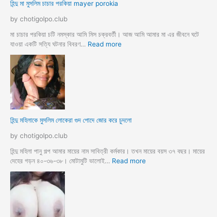
হিন্দু মা মুসলিম চাচার পরকিয়া mayer porokia
লি
চু
ম
দা
by chotigolpo.club
ভা
র
তা
নে
মা চাচার পরকিয়া চটি নমস্কার আমি মিস চক্রবর্তী। আজ আমি আমার মা এর জীবনে ঘটে
র
শা
:
যাওয়া একটি সত্যি ঘটনার বিবরণ…
Read more
হি
ন্দু
মা
মু
স
লি
ম
হিন্দু মহিলাকে মুসলিম লোকেরা গুদ পোদে জোর করে চুদলো
চা
চা
by chotigolpo.club
র
প
হিন্দু মহিলা পানু গল্প আমার মায়ের নাম সাবিত্রী কর্মকার। তখন মায়ের বয়স ৩৭ বছর। মায়ের
র
:
দেহের গড়ন ৪০-৩৬-৩৮। মোটামুটি ভালোই…
Read more
কি
হি
য়া
ন্দু
m
ম
a
হি
y
লা