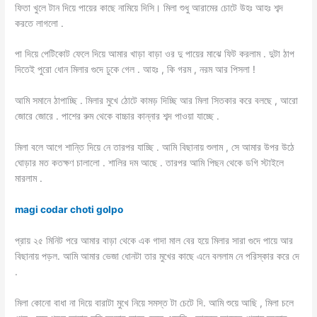
ফিতা খুলে টান দিয়ে পায়ের কাছে নামিয়ে দিসি। মিলা শুধু আরামের চোটে উহঃ আহঃ শব্দ
করতে লাগলো .
পা দিয়ে পেটিকোট ফেলে দিয়ে আমার খাড়া বাড়া ওর দু পায়ের মাঝে ফিট করলাম . দুটা ঠাপ
দিতেই পুরো ধোন মিলার গুদে ঢুকে গেল . আহঃ , কি গরম , নরম আর পিসলা !
আমি সমানে ঠাপাচ্ছি . মিলার মুখে ঠোটে কামড় দিচ্ছি আর মিলা সিতকার করে বলছে , আরো
জোরে জোরে . পাশের রুম থেকে বাচ্চার কান্নার শব্দ পাওয়া যাচ্ছে .
মিলা বলে আগে শান্তি দিয়ে নে তারপর যাচ্ছি . আমি বিছানায় শুলাম , সে আমার উপর উঠে
ঘোড়ার মত কতক্ষণ চালালো . শালির দম আছে . তারপর আমি পিছন থেকে ডগি স্টাইলে
মারলাম .
magi codar choti golpo
প্রায় ২৫ মিনিট পরে আমার বাড়া থেকে এক গাদা মাল বের হয়ে মিলার সারা গুদে পায়ে আর
বিছানায় পড়ল. আমি আমার ভেজা ধোনটা তার মুখের কাছে এনে বললাম নে পরিস্কার করে দে
.
মিলা কোনো বাধা না দিয়ে বারাটা মুখে নিয়ে সমস্ত টা চেটে দি. আমি শুয়ে আছি , মিলা চলে