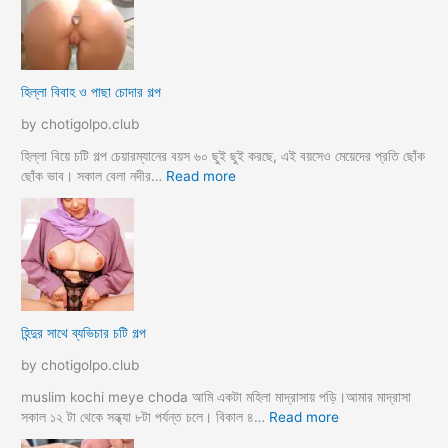
o
ব
r
ল
k
ল
o
আ
হিল্লা বিবাহ ও পাছা চোদার গল্প
r
য়
e
মা
by chotigolpo.club
c
গী
h
তো
হিল্লা বিয়ে চটি গল্প চেয়ারম্যানের বয়স ৬০ ছুই ছুই করছে, এই বয়সেও মেয়েদের প্রতি ছোঁক
o
র
:
ছোঁক ভাব। সকাল বেলা নদীর…
Read more
d
গু
হি
a
দ
ল্লা
চু
বি
দে
বা
সু
হ
খ
ও
দি
পা
হিন্দুর সাথে ব্যভিচার চটি গল্প
ব
ছা
চো
by chotigolpo.club
দা
র
muslim kochi meye choda আমি একটা মহিলা মাদ্রাসায় পড়ি।আমার মাদ্রাসা
গ
:
সকাল ১২ টা থেকে সন্ধ্যা ৮টা পর্যন্ত চলে। বিকাল ৪…
Read more
ল্প
হি