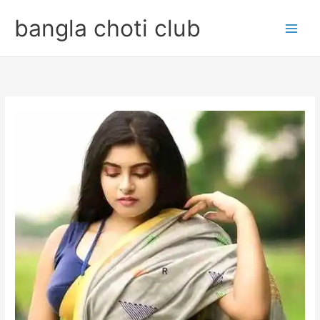
Skip
bangla choti club
to
content