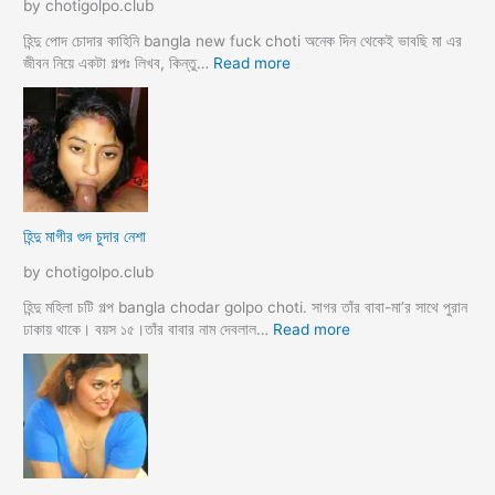
by chotigolpo.club
চ
টি
হিন্দু পোদ চোদার কাহিনি bangla new fuck choti অনেক দিন থেকেই ভাবছি মা এর
গ
:
জীবন নিয়ে একটা গল্পঃ লিখব, কিন্তু…
Read more
ল্প
হি
ন্দু
মা
গী
র
ল
দ
হিন্দু মাগীর গুদ চুদার নেশা
ল
দে
by chotigolpo.club
ভা
র্জি
হিন্দু মহিলা চটি গল্প bangla chodar golpo choti. সাগর তাঁর বাবা-মা’র সাথে পুরান
ন
:
ঢাকায় থাকে। বয়স ১৫।তাঁর বাবার নাম দেবলাল…
Read more
পো
হি
দ
ন্দু
চু
মা
দ
গী
লো
র
মু
গু
স
দ