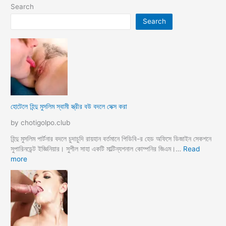
Search
Search
হোটেলে হিন্দু মুসলিম স্বামী স্ত্রীর বউ বদলে সেক্স করা
by chotigolpo.club
হিন্দু মুসলিম পার্টনার বদলে চুদাচুদি রায়হান বর্তমানে পিডিবি-র হেড অফিসে ডিজাইন সেকশনে
সুপারিনডেন্ট ইজ্ঞিনিয়ার। সুশীল সাহা একটি মাল্টিন্যশনাল কোম্পনির জিএম।…
Read
:
more
হো
টে
লে
হি
ন্দু
মু