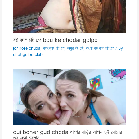
বউ বদল চটি গল্প bou ke chodar golpo
jor kore chuda
,
গ্যাংব্যাং চটি গল্প
,
বন্ধুর বউ চটি
,
বাংলা বউ বদল চটি গল্প
/ By
chotigolpo.club
dui boner gud choda পাশের বাড়ির আপন দুই বোনের
গুদ একা চুদলাম