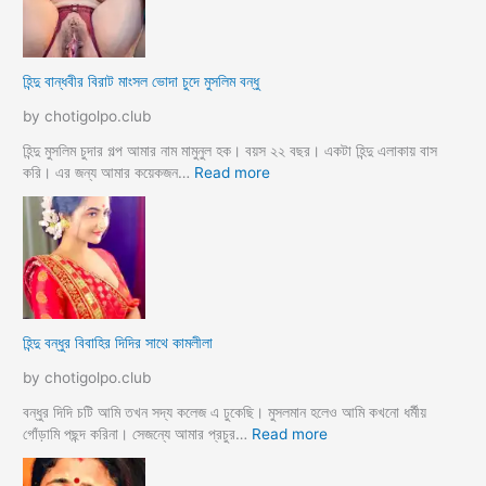
হি
বা
নী
মা
h
গী
হিন্দু বান্ধবীর বিরাট মাংসল ভোদা চুদে মুসলিম বন্ধু
i
চু
n
দ
by chotigolpo.club
d
লো
u
মু
হিন্দু মুসলিম চুদার গল্প আমার নাম মামুনুল হক। বয়স ২২ বছর। একটা হিন্দু এলাকায় বাস
m
স
:
করি। এর জন্য আমার কয়েকজন…
Read more
u
লি
হি
s
ম
ন্দু
l
ক
বা
i
চি
ন্ধ
m
ছে
বী
s
লে
র
e
বি
হিন্দু বন্ধুর বিবাহির দিদির সাথে কামলীলা
x
রা
s
ট
by chotigolpo.club
t
মাং
o
স
বন্ধুর দিদি চটি আমি তখন সদ্য কলেজ এ ঢুকেছি। মুসলমান হলেও আমি কখনো ধর্মীয়
r
ল
:
গোঁড়ামি পছন্দ করিনা। সেজন্যে আমার প্রচুর…
Read more
y
ভো
হি
দা
ন্দু