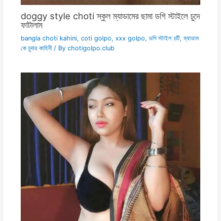
doggy style choti স্কুল ম্যাডামের ছামা ডগি স্টাইলে চুদে
ফাটালাম
bangla choti kahini
,
coti golpo
,
xxx golpo
,
ডগি স্টাইল চটি
,
ম্যাডাম
কে চুদার কাহিনী
/ By
chotigolpo.club