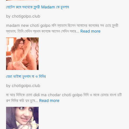
স
হোটেল রুমে সবথেকে সুন্দরী Madam কে চুদলাম
লি
ম
by chotigolpo.club
স্বা
মী
madam new choti golpo মলি ম্যাডাম ছিলেন আমাদের কলেজের সব চেয়ে সুন্দরী
স্ত্রী
:
ম্যাডাম. তিনি যেদিন প্রথম কলেজে আসেন সেদিন সবার…
Read more
র
হো
ব
টে
উ
ল
ব
রু
দ
মে
লে
স
সে
ব
হেডা ভাইঙ্গা চুদলাম মা ও দিদির
ক্স
থে
ক
কে
by chotigolpo.club
রা
সু
ন্দ
মা আর দিদিকে চোদা didi ma chodar choti golpo দিদি ও মাকে চোদার বাংলা চটি
রী
:
গল্প দিদির কচি দুধ চুষে…
Read more
M
হে
a
ডা
d
ভা
a
ই
m