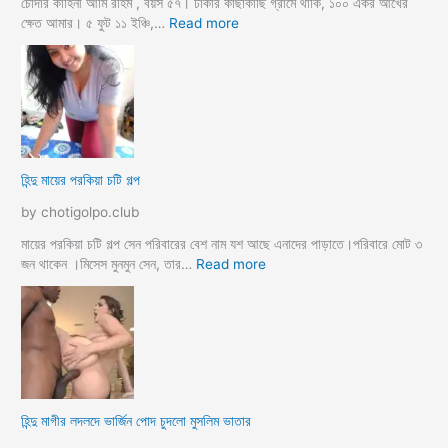
ধা
চোদার কাহিনী আমি রহিম , বয়স ৫৭। ঢাকার কাছাকাছি গ্রামে থাকি, ১০০ একর আখের
র্মি
:
ক্ষেত আমার। ৫ ফুট ১১ ইঞ্চি,…
Read more
ক
হি
ব
ন্দু
উ
মে
ও
য়ে
মে
ও
য়ে
খা
কে
লা
হিন্দু মায়ের পরকিয়া চটি গল্প
চু
ও
দ
মা
by chotigolpo.club
লো
মা
তো
মায়ের পরকিয়া চটি গল্প সেন পরিবারের বেশ নাম যশ আছে এনাদের পাড়াতে।পরিবারে মোট ৩
বো
:
জন থাকেন ।মিসেস মুনমুন সেন, তার…
Read more
ন
হি
কে
ন্দু
চো
মা
দা
য়ে
র
র
কা
প
হি
র
হিন্দু মাগীর লদলদে ভার্জিন পোদ চুদলো মুসলিম ভাতার
নী
কি
য়া