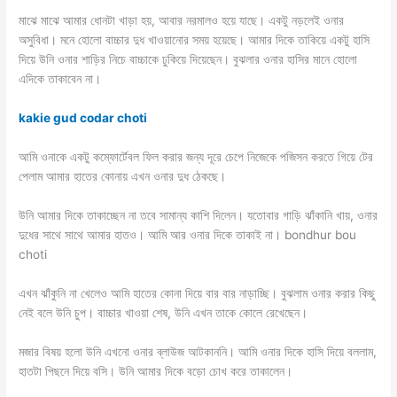
মাঝে মাঝে আমার ধোনটা খাড়া হয়, আবার নরমালও হয়ে যাছে। একটু নড়লেই ওনার
অসুবিধা। মনে হোলো বাচ্চার দুধ খাওয়ানোর সময় হয়েছে। আমার দিকে তাকিয়ে একটু হাসি
দিয়ে উনি ওনার শাড়ির নিচে বাচ্চাকে ঢুকিয়ে দিয়েছেন। বুঝলার ওনার হাসির মানে হোলো
এদিকে তাকাবেন না।
kakie gud codar choti
আমি ওনাকে একটু কম্ফোর্টেবল ফিল করার জন্য দূরে চেপে নিজেকে পজিসন করতে গিয়ে টের
পেলাম আমার হাতের কোনায় এখন ওনার দুধ ঠেকছে।
উনি আমার দিকে তাকাচ্ছেন না তবে সামান্য কাশি দিলেন। যতোবার গাড়ি ঝাঁকানি খায়, ওনার
দুধের সাথে সাথে আমার হাতও। আমি আর ওনার দিকে তাকাই না। bondhur bou
choti
এখন ঝাঁকুনি না খেলেও আমি হাতের কোনা দিয়ে বার বার নাড়াচ্ছি। বুঝলাম ওনার করার কিছু
নেই বলে উনি চুপ। বাচ্চার খাওয়া শেষ, উনি এখন তাকে কোলে রেখেছেন।
মজার বিষয় হলো উনি এখনো ওনার ব্লাউজ আটকাননি। আমি ওনার দিকে হাসি দিয়ে বললাম,
হাতটা পিছনে দিয়ে বসি। উনি আমার দিকে বড়ো চোখ করে তাকালেন।