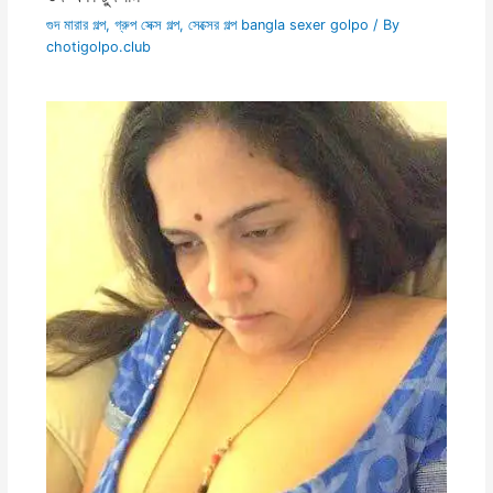
গুদ মারার গল্প
,
গ্রুপ সেক্স গল্প
,
সেক্সের গল্প bangla sexer golpo
/ By
chotigolpo.club