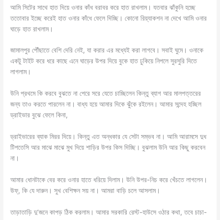
আমি সিটের সাথে হাত দিয়ে ওনার কাঁধ বরাবর করে হাত রাখলাম। যতবার ঝাঁকুনি হচ্ছে
ততোবার ইচ্ছে করেই হাত ওনার কাঁধে ফেলে দিচ্ছি। কোনো রিয়্যাকশন না দেখে আমি ওনার
ঘাড়ে হাত রাখলাম।
জামালপুর পৌঁছাতে বেশি দেরি নেই, যা করার এর মধ্যেই করা লাগবে। সবাই ঘুমে। ওনাকে
একটু টাইট করে ধরে কাছে এনে ঘাড়ের উপর দিয়ে বুকে হাত ঢুকিয়ে নিপলে সুরসুরি দিতে
লাগলাম।
উনি প্রথমে কি করবে বুঝতে না পেরে সরে যেতে চাচ্ছিলেন কিন্তু ব্যাগ আর মালপত্তরের
জন্য তাও করতে পারলেন না। বাধ্য হয়ে আমার দিকে ঝুঁকে রইলেন। আমার সন্দেহ হচ্ছিল
ড্রাইভার বুঝে ফেলে কিনা,
ড্রাইভারের ব্যাক মিরর দিয়ে। কিন্তু এত অন্ধকার যে সেটা সম্ভব না। আমি আরামসে দুধ
টিপতেসি আর মাঝে মাঝে মুখ দিয়ে শাড়ির উপর কিস দিচ্ছি। বুঝলাম উনি আর কিছু করবেন
না।
আমার ধোনটাকে বের করে ওনার হাতে ধরিয়ে দিলাম। উনি উপর-নিচ করে খেঁচতে লাগলেন।
উফ্, কি যে দারুন। সুখ বেশিক্ষন সয় না। আমরা বাড়ি চলে আসলাম।
তাড়াতাড়ি দু’জনে কাপড় ঠিক করলাম। আমার সরকারি রেস্ট-হাউসে ওঠার কথা, তবে চাচা-