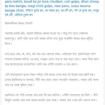
panu kahini
,
boudi ke jor kore chudlam
,
coti golpo
,
dhon chosa
,
lip kiss bangla
,
magi choti golpo
,
new panu
,
sosur bouma
bangla choti
,
গাড়িতে চুদার গল্প
,
গুদ মারার গল্প
,
দুধ চটি গল্প
,
বউ কে চুদার গল্প
,
বন্ধুর
বউ চটি
,
বৌদিকে চুদার গল্প
bondhur bou choti
সরকারি চাকরি করি, প্রায়ই বিভিন্ন জেলায় যাওয়া হয়। কিছু দিন আগে গেছিলাম
জামালপুর। খালি গাড়ি যাবে তাই আমার কলিগ তার পুরো ফ্যামিলি আমার সাথে জুটিয়ে
দিলো।
তার বড়ো বোন, মা, বাবা, বউ আর তার কোলের বাচ্চা। মাইক্রো বাস, ড্রাইভারের পাশে
তাহসান (আমার কলিগ) এর বাবা, সেকেন্ড রোতে তার মা আর বড়ো বোন। সবার পিছে ব্যাগ
আর মালপত্তরের চাপাচাপিতে আমি আর এলিটা তাহসান ও তার ছেলে।
এসি মাইক্রোবাস হলেও পিছন পর্যন্ত এসি কভার তেমন করে না! বিকেল করে জ়ার্নি শুরু।
ঢাকার ট্রাফিকের যা অবস্থা, সিটি পার হোতে হোতে অলরেডি অন্ধকার। সামনে চাচি আম্মা
আর বড় আপ্পা ঘুমিয়ে গেছে।
ড্রাইভার তো গাড়ি চালাছে আর চাচা কি করে জানিনা। এলিটা তাহসানের নাম মিলা । উনি
কিছুটা গরমেই হোক আর বাচ্চার জন্যই হোক সহজ। আমার আর ওনার বডি একদম লাগা।