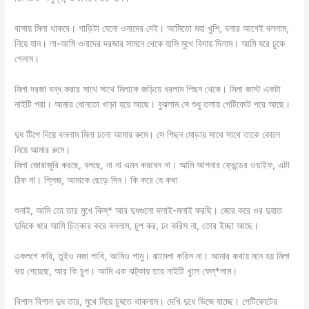
বাসায় মিলা থাকবে। গাড়িটা যেনো ওনাদের দেই। আমিতো মহা খুশি, বলার আগেই বললাম,
নিয়ে যান। লা-আমি ওনাদের দরজার সামনে থেকে হাসি মুখে বিদায় দিলাম। আমি ঘরে ঢুকে
গেলাম।
মিলা দরজা বন্ধ করার সাথে সাথে মিলাকে জড়িয়ে ধরলাম পিছন থেকে। মিলা জাস্ট একটা
নাইটি পরা। আমার ধোনতো খাড়া হয়ে আছে। বুঝলাম সে শুধু তলায় পেটিকোট পরে আছে।
দুধ টিপে দিয়ে বললাম মিলা চলো আমার রুমে। সে পিছন মোড়ার সাথে সাথে তাকে কোলে
নিয়ে আমার রুমে।
মিলা জোরাজুরি করছে, বলছে, না না এমন করবেন না। আমি আপনার ফ্রেন্ডের ওয়াইফ, এটা
ঠিক না। প্লিজ, আমাকে ছেড়ে দিন। কি করে যে কথা
শুনাই, আমি তো তার মুখে কিস্* আর দুধগুলো দলাই-মলাই করছি। জোর করে ওর দুহাত
দুদিকে ধরে আমি চিত্কার করে বললাম, চুপ কর, ঢং করিস না, তোর ইচ্ছা আছে।
একলগে করি, তুইও মজা পাবি, আমিও পামু। ঝামেলা করিস না। আমার কথায় মনে হয় মিলা
ভয় পেয়েছে, আর কি চুপ। আমি এক ঝট্কায় তার নাইটি খুলে ফেল্*লাম।
বিশাল বিশাল দুধ তার, মুখে নিয়ে চুষতে থাকলাম। দেখি দুধে ভিজে যাচ্ছে। পেটিকোটের