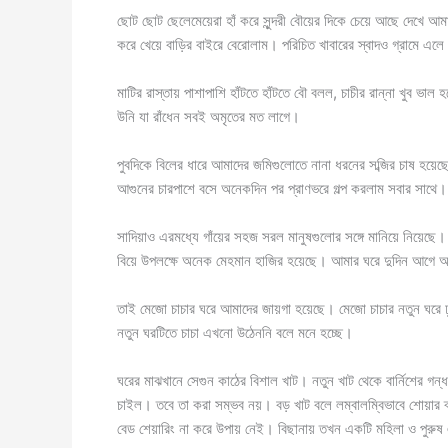
ছোট ছোট ছেলেমেয়েরা হাঁ করে সুন্দরী বৌয়ের দিকে চেয়ে আছে দেখে আ
করে খেয়ে বাড়ির বাইরে বেরোলাম। পরিচিত খাবারের স্বাদও গ্রামে এল
মাটির রাস্তায় পাশাপাশি হাঁটতে হাঁটতে বৌ বলল, চাচীর রান্না খুব ভা
উনি যা রাঁধেন সবই অমৃতের মত লাগে।
পুবদিকে বিলের ধারে আমাদের জমিগুলোতে নানা ধরনের সব্জির চাষ হয়েছে।
আগুনের চারপাশে বসে অনেকদিন পর প্রাণভরে গল্প করলাম সবার সাথে।
সাদিয়াও এরমধ্যে গাঁয়ের সহজ সরল মানুষগুলোর সঙ্গে মানিয়ে নিয়েছে
বিয়ে উপলক্ষে অনেক মেহমান হাজির হয়েছে। আমার ঘরে দুদিন আ
তাই মেজো চাচার ঘরে আমাদের জায়গা হয়েছে। মেজো চাচার নতুন ঘরে
নতুন ঘরটিতে চাচা এখনো উঠেননি বলে মনে হচ্ছে।
ঘরের মাঝখানে সেগুন কাঠের বিশাল খাট। নতুন খাট থেকে বার্নিশের গন্ধ
চাইল। তবে তা করা সম্ভব নয়। বড় খাট বলে লম্বালম্বিভাবে শোয়ার 
বেড শেয়ারিং না করে উপায় নেই। বিছানায় তখন একটি মহিলা ও পুরুষ