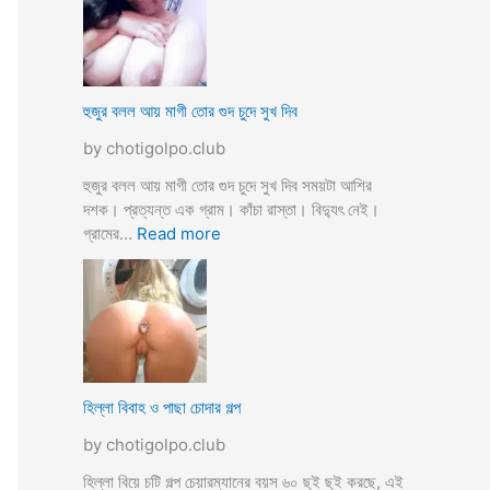
স্যা
র
জো
র
ক
হুজুর বলল আয় মাগী তোর গুদ চুদে সুখ দিব
রে
by chotigolpo.club
চু
দ
হুজুর বলল আয় মাগী তোর গুদ চুদে সুখ দিব সময়টা আশির
লো
দশক। প্রত্যন্ত এক গ্রাম। কাঁচা রাস্তা। বিদ্যুৎ নেই।
ছা
:
গ্রামের…
Read more
ত্রী
হু
কে
জু
j
র
o
ব
r
ল
k
ল
o
আ
হিল্লা বিবাহ ও পাছা চোদার গল্প
r
য়
e
by chotigolpo.club
মা
c
গী
হিল্লা বিয়ে চটি গল্প চেয়ারম্যানের বয়স ৬০ ছুই ছুই করছে, এই
h