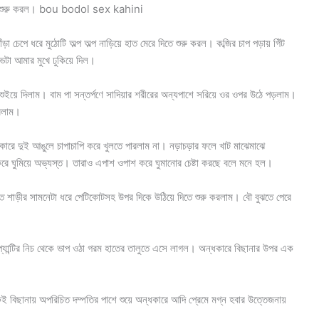
ড়াতে শুরু করল। bou bodol sex kahini
ঁড়া চেপে ধরে মুঠোটি অল্প অল্প নাড়িয়ে হাত মেরে দিতে শুরু করল। কব্জির চাপ পড়ায় গিঁট
িভটা আমার মুখে ঢুকিয়ে দিল।
 শুইয়ে দিলাম। বাম পা সন্তর্পণে সাদিয়ার শরীরের অন্যপাশে সরিয়ে ওর ওপর উঠে পড়লাম।
করলাম।
কারে দুই আঙুলে চাপাচাপি করে খুলতে পারলাম না। নড়াচড়ার ফলে খাট মাঝেমাঝে
ি করে ঘুমিয়ে অভ্যস্ত। তারাও এপাশ ওপাশ করে ঘুমানোর চেষ্টা করছে বলে মনে হল।
হাতে শাড়ীর সামনেটা ধরে পেটিকোটসহ উপর দিকে উঠিয়ে দিতে শুরু করলাম। বৌ বুঝতে পেরে
ম প্যান্টির নিচ থেকে ভাপ ওঠা গরম হাতের তালুতে এসে লাগল। অন্ধকারে বিছানার উপর এক
ই বিছানায় অপরিচিত দম্পতির পাশে শুয়ে অন্ধকারে আদি প্রেমে মগ্ন হবার উত্তেজনায়