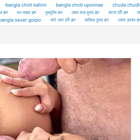
bangla choti kahini
bangla choti uponnas
chuda chudi
র গল্প
গুদ মারার গল্প
চুদাচুদির গল্প
জোর করে চুদার গল্প
বাংলা চটি গল্প
ম
ল্প bangla sexer golpo
ভাই বোন চটি গল্প
ভাবিকে চুদার গল্প
ভোদা চোদার গল্