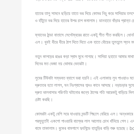
হাতের তালু সামনে ছড়িয়ে তাতে ভর দিয়ে কোমর নিচু করে সাদিয়ার তলপ
ও হাঁটুতে ভর দিয়ে হাতের উপর চাপ কমালাম। ডানহাতে বাঁড়ার প্রান্ত চে
ফ্যানের ঠান্ডা বাতাসে সেপ্টেম্বরের রাতে একটু শীত শীত করছিল। ধো
এল। খুবই ধীরে ধীরে ঠাপ দিতে দিতে এক হাতে বৌয়ের তুলতুলে স্তন মর
নতুন কাপড়ের রঙের কড়া স্বাদ মুখে লাগছে। সাদিয়া দুহাতে আমার মাথ
দিনের মত ভেজা নয় ভোদার ভেতরটা।
লুবের টিউবটা সম্ভবত ব্যাগে ভরা হয়নি। এই এলাকায় লুব পাওয়াও মন
দ্রুততর হতে লাগল, ঘন নিঃশ্বাসের শব্দও কানে আসছে। নড়াচড়ার সু
দ্রুত ভালবাসার পরিণতি ঘটানোর জন্যে ঠাপের গতি আরেকটু বাড়িয়ে দিলাম
চেষ্টা করছি।
কোমরটা একটু বেশি সরে যাওয়ায় দন্ডটি পিছলে বেরিয়ে এল। অন্ধকারে ব
পরমুহূর্তেই একশো পাওয়ারি বাল্বের লাল আলোয় চোখ ধাঁধিয়ে গেল। এ
বামে তাকালাম। বুকের বামপাশে হৃৎপিন্ডে হাতুড়ির বাড়ি শুরু হয়