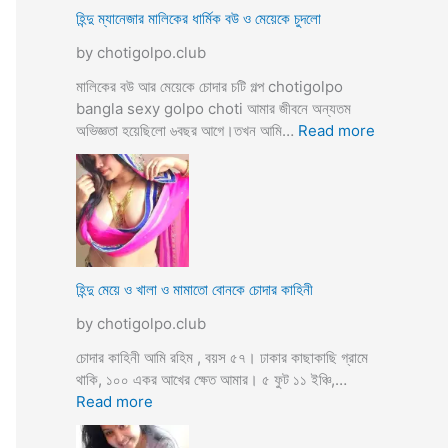
ভি
হিন্দু ম্যানেজার মালিকের ধার্মিক বউ ও মেয়েকে চুদলো
চা
by chotigolpo.club
র
চ
মালিকের বউ আর মেয়েকে চোদার চটি গল্প chotigolpo
টি
bangla sexy golpo choti আমার জীবনে অন্যতম
গ
:
অভিজ্ঞতা হয়েছিলো ৬বছর আগে।তখন আমি…
Read more
ল্প
হি
ন্দু
ম্যা
নে
জা
র
মা
হিন্দু মেয়ে ও খালা ও মামাতো বোনকে চোদার কাহিনী
লি
by chotigolpo.club
কে
র
চোদার কাহিনী আমি রহিম , বয়স ৫৭। ঢাকার কাছাকাছি গ্রামে
ধা
থাকি, ১০০ একর আখের ক্ষেত আমার। ৫ ফুট ১১ ইঞ্চি,…
র্মি
:
Read more
ক
হি
ব
ন্দু