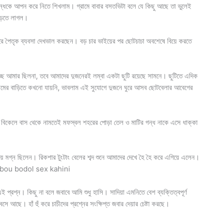
 গন্ধকে আপন করে নিতে শিখলাম। গ্রামে বাবার বসতভিটা বলে যে কিছু আছে তা ভুলেই
পড়তে লাগল।
ে পৈতৃক ব্যবসা দেখভাল করছেন। বড় চার ভাইয়ের পর ছোটচাচা অবশেষে বিয়ে করতে
ইচ্ছে আমার ছিলনা, তবে আমাদের দুজনেরই লম্বা একটা ছুটি রয়েছে সামনে। ছুটিতে এদিক
গ্রামের বাড়িতে কখনো যায়নি, ভাবলাম এই সুযোগে দুজনে ঘুরে আসব ছোটবেলার আবেগের
্ত বিকেলে বাস থেকে নামতেই মফস্বল শহরের পোড়া তেল ও মাটির গন্ধ নাকে এসে ধাক্কা
ায় মগ্ন ছিলেন। রিকশার টুংটাং বেলের শব্দ শুনে আমাদের দেখে হৈ হৈ করে এগিয়ে এলেন।
লেন। bou bodol sex kahini
্রশ্ন। কিছু না বলে জবাবে আমি শুধু হাসি। সাদিয়া এমনিতে বেশ ব্যক্তিত্বপূর্ণ
বসে আছে। হাঁ হুঁ করে চাচীদের প্রশ্নের সংক্ষিপ্ত জবার দেয়ার চেষ্টা করছে।