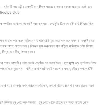
ল। মহিলাটি তার স্ত্রী। লোকটি বেশ মিশুক ধরনের। তাদের বয়সও আমাদের মতই হবে
chotigolpo club
েল দম্পতিও আমাদের মত জার্নি করে ক্লান্ত। বেডসুইচ টিপে লোকটি বাতি নিভিয়ে দিলে
 পোকার ডাক আর নতুন পরিবেশে এত তাড়াতাড়ি ঘুম ধরবে বলে মনে হলনা। আধঘন্টার মত
করা যাচ্ছে বৌয়ের সঙ্গে। বিরক্ত হয়ে অন্ধকারে হাত বাড়িয়ে সাদিয়াকে খোঁচা দিলাম
ম, কিন্ত নরম কিছু ঠেকল হাতে।
ার কথা মাথায় আসেনি। হঠাৎ করেই প্রেমিক মন জেগে উঠল। হাত মুঠো করে ব্লাউজের উপর
ে আমার দিকে ঘুরে এল। বালিশে মাথা ঘষটে ঘষটে বামে সরে এলাম, বৌয়ের কপালে ঠোঁট
বার কথা নয়। শেষবার যখন গ্রামে এসেছিলাম, তখনো বিদ্যুত ছিলনা। বছর চারেক আগে
োঁট ভিজিয়ে চুমু খেতে শুরু করলাম। চুমু খেতে খেতে বৌয়ের বাম স্তনে হাতের জোড়