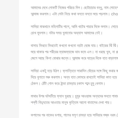
আমাদের দেখে লোকটি নিজের পরিচয় দিল। ছোটচাচার বন্ধু, নাম সোহে
আন্দাজ করলাম। এটা সেটা নিয়ে কথা বলতে বলতে শুয়ে পড়লাম। 
সাদিয়া মাঝখানে মহিলাটির পাশে, আমি খাটের পায়ার দিকে শুলাম। সোহ
চোখ মুদলাম। নটার সময় ঘুমানোর অভ্যাস আমাদের নেই।
বাসায় ফিরতে ফিরতেই কখনো কখনো নয়টা বেজে যায়। বাইরের ঝিঁ ঝিঁ
শুয়ে থাকার পর শরীরের ম্যাজম্যাজে ভাব কমে এল। না ধরছে ঘুম, না গল্প 
জেগে আছে কিনা বোঝার জন্যে। আন্দাজ করে ঘাড়ের দিকে হাত বাড়ালা
সাদিয়া একটু নড়ে উঠল। ক্লান্তিতে সারাদিন বৌয়ের সঙ্গে কিছু কর
দিয়ে বুলাতে শুরু করলাম। অন্য হাত কোমরে রাখতেই সাদিয়া কাত হয়
ঠেকল। ঠোঁট গোল করে ঠান্ডা চামড়ায় চকাস শব্দে চুমু খেলাম।
মাথার উপর ঘটঘটিয়ে ফ্যান ঘুরছে। চুমুর আওয়াজ অন্যদের শুনতে পা
পল্লী বিদ্যুতের আওতায় মানুষ কৃত্তিম আলো বাতাসের দেখা পায়।
কপালের পর নাকের ডগায়, গালের মসৃণ চামড়া হয়ে সাদিয়ার শুষ্ক নরম ঠ