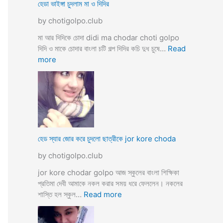
ব
হেডা ভাইঙ্গা চুদলাম মা ও দিদির
ক্স
থে
ক
by chotigolpo.club
কে
রা
সু
মা আর দিদিকে চোদা didi ma chodar choti golpo
ন্দ
দিদি ও মাকে চোদার বাংলা চটি গল্প দিদির কচি দুধ চুষে…
Read
রী
:
more
M
হে
a
ডা
d
ভা
a
ই
m
ঙ্গা
কে
চু
চু
দ
হেড স্যার জোর করে চুদলো ছাত্রীকে jor kore choda
দ
লা
লা
by chotigolpo.club
ম
ম
মা
jor kore chodar golpo আজ স্কুলের বাংলা শিক্ষিকা
ও
প্রতিমা দেবী আমাকে নকল করার সময় ধরে ফেললেন। নকলের
দি
:
শাস্তি হল স্কুল…
Read more
দি
হে
র
ড