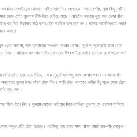
 দিয়ে বেডস্ট্যান্ডে ঝোলানো সুইচে হাত দিয়ে রেখেছেন। পরনে গেঞ্জি, লুঙ্গি কিছু নেই।
থেকে মোটা পুরুষাঙ্গ উঁকি দিয়ে বেরিয়ে আছে। লাইটের আলোয় নুয়ে পড়া ভেজা বাঁড়া
য়ে ভর দিয়ে বিছানায় উঠে বসার চেষ্টা করছিল বলে মনে হল। ঘটনার আকস্মিকতায় সবাই
 চেয়ে আছে।
ল বুক থেকে সরানো, লাল ব্লাউজের সবগুলো বোতাম খোলা। সুডৌল স্তনদুটো ডানে হেলে
িয়ে নিলাম। সাদিয়ার মত তার শাড়ীও কোমরের উপর গুটিয়ে রাখা। সেদিকে চোখ পড়তে ফর্সা
ে খোঁচা খোঁচা হয়ে বেড়ে উঠছে। এক মুহূর্তে এতকিছু দেখে ফেলার পর যেন সকলের হুঁশ
ে অন্যহাতে বুকের উপর আঁচল টেনে দিল। শাড়ী টেনে আনলেও ভাবীর উঁচু স্তন থেকে ঠেলে
াচোখি হয়ে গেল।
উপর আঁচল টেনে নিল। পুনরায় সোহেল ভাইয়ের দিকে তাকিয়ে বুঝলাম সে এতক্ষণ সাদিয়ার
থেকে শক্ত বোঁটা ঠেলে উঠেছে। এতকিছু হয়ে যেতে সময় লাগল মোটে চার-পাঁচ সেকেন্ড।