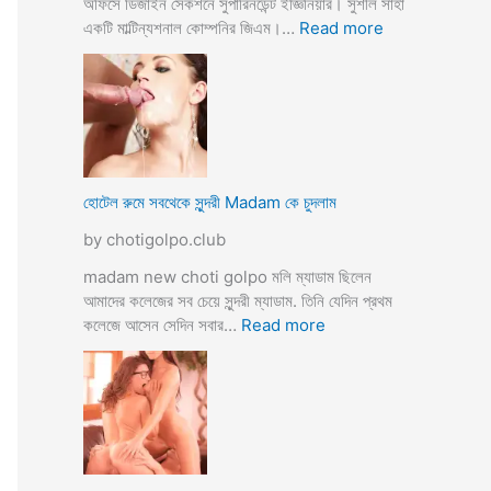
অফিসে ডিজাইন সেকশনে সুপারিনডেন্ট ইজ্ঞিনিয়ার। সুশীল সাহা
:
একটি মাল্টিন্যশনাল কোম্পনির জিএম।…
Read more
হো
টে
লে
হি
ন্দু
মু
স
হোটেল রুমে সবথেকে সুন্দরী Madam কে চুদলাম
লি
by chotigolpo.club
ম
স্বা
madam new choti golpo মলি ম্যাডাম ছিলেন
মী
আমাদের কলেজের সব চেয়ে সুন্দরী ম্যাডাম. তিনি যেদিন প্রথম
স্ত্রী
:
কলেজে আসেন সেদিন সবার…
Read more
র
হো
ব
টে
উ
ল
ব
রু
দ
মে
লে
স
সে