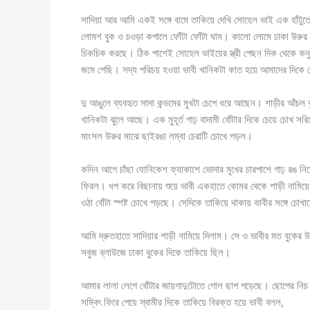
সাদিয়া আর আমি একই সঙ্গে বামে তাকিয়ে দেখি সোহেল ভাই এক হাঁটুতে ভর
লোমশ বুক ও চওড়া কপালে ফোঁটা ফোঁটা ঘাম। কালো লোমে ঢাকা উরুর মাঝ 
চিকচিক করছে। ঠিক পাশেই সোহেল ভাইয়ের স্ত্রী পেছন দিক থেকে কনুই
জমে গেছি। সদ্য পরিচয় হওয়া ভাবী খানিকটা কাত হয়ে আমাদের দিকে
দু আঙুলে ব্যবহৃত সাদা কন্ডমের মুখটা চেপে ধরে আছেন। শাড়ীর আঁচ
খানিকটা ঝুলে আছে। এক মুহূর্ত গাঢ় বাদামী বোঁটার দিকে চেয়ে চোখ সর
মাংসল উরুর মাঝে ছাইরঙা লম্বা চেরাটি চোখে পড়ল।
কদিন আগে চাঁছা যোনিকেশ ফ্যাকাশে ভোদার মুখের চারপাশে গাঢ় রঙ নিয়
ফিরল। ধপ করে বিছানায় শুয়ে ভাবী একহাতে কোমর থেকে শাড়ী নামিয়
ওঠা বোঁটা স্পষ্ট চোখে পড়ছে। সেদিকে তাকিয়ে থাকায় ভাবীর সঙ্গে চোখ
আমি দ্রুতহাতে সাদিয়ার শাড়ী নামিয়ে দিলাম। সে ও ভাবীর মত বুকের 
সবুজ ব্লাউজে ঢাকা বুকের দিকে তাকিয়ে ছিল।
আমার লালা লেগে বোঁটার জায়গাদুটোতে গোল ছাপ পড়েছে। ছোপের নিচ 
সম্বিৎ ফিরে পেয়ে স্বামীর দিকে তাকিয়ে বিরক্ত হয়ে ভাবী বলল,