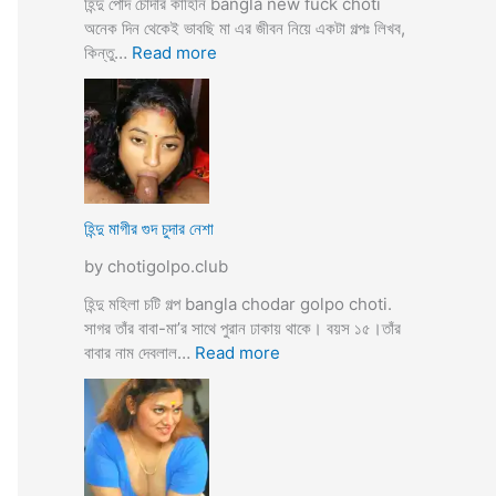
হিন্দু পোদ চোদার কাহিনি bangla new fuck choti
টি
অনেক দিন থেকেই ভাবছি মা এর জীবন নিয়ে একটা গল্পঃ লিখব,
গ
:
কিন্তু…
Read more
ল্প
হি
ন্দু
মা
গী
র
ল
দ
হিন্দু মাগীর গুদ চুদার নেশা
ল
by chotigolpo.club
দে
ভা
হিন্দু মহিলা চটি গল্প bangla chodar golpo choti.
র্জি
সাগর তাঁর বাবা-মা’র সাথে পুরান ঢাকায় থাকে। বয়স ১৫।তাঁর
ন
:
বাবার নাম দেবলাল…
Read more
পো
হি
দ
ন্দু
চু
মা
দ
গী
লো
র
মু