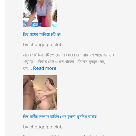
উ
মে
ও
য়ে
মে
ও
য়ে
খা
কে
লা
হিন্দু মায়ের পরকিয়া চটি গল্প
চু
ও
দ
by chotigolpo.club
মা
লো
মা
মায়ের পরকিয়া চটি গল্প সেন পরিবারের বেশ নাম যশ আছে এনাদের
তো
পাড়াতে।পরিবারে মোট ৩ জন থাকেন ।মিসেস মুনমুন সেন,
বো
:
তার…
Read more
ন
হি
কে
ন্দু
চো
মা
দা
য়ে
র
র
কা
প
হি
র
হিন্দু মাগীর লদলদে ভার্জিন পোদ চুদলো মুসলিম ভাতার
নী
কি
by chotigolpo.club
য়া
চ