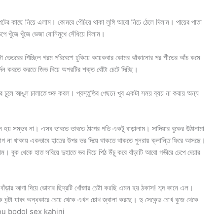
েটের কাছে নিয়ে এলাম। কোমরে পেঁচিয়ে থাকা লুঙ্গি আরো নিচে ঠেলে দিলাম। পায়ের পাতা
পে খুঁজে খুঁজে ভেজা যোনিমুখে সেঁধিয়ে দিলাম।
নটা ভেতরের পিচ্ছিল গরম পরিবেশে ঢুকিয়ে কয়েকবার কোমর ঝাঁকানোর পর শীতের আঁচ কমে
্দন করতে করতে জিভ দিয়ে অপরটির শক্ত বোঁটা চেটে দিচ্ছি।
ার চুলে আঙুল চালাতে শুরু করল। প্রস্তুতির পেছনে খুব একটা সময় ব্যয় না করায় অন্য
ে হয় সম্ভব না। এসব ভাবতে ভাবতে ঠাপের গতি একটু বাড়ালাম। সাদিয়ার বুকের উঠানামা
যোগ না থাকায় একভাবে হাতের উপর ভর দিয়ে থাকতে থাকতে পুনরায় ক্লান্তি ফিরে আসছে।
। বুক থেকে হাত সরিয়ে দুহাতে ভর দিয়ে পিঠ উঁচু করে বাঁড়াটি আরো গভীরে চেপে দেয়ার
াঁড়ার আগা দিয়ে ভোদার ছিদ্রটি খোঁজার চেষ্টা করছি এমন হয় ঠকাস! শব্দ কানে এল।
ক ঘন্টা যাবৎ অন্ধকারে চেয়ে থেকে এখন চোখ জ্বালা করছে। দু সেকেন্ড চোখ বুজে থেকে
েছে। bou bodol sex kahini