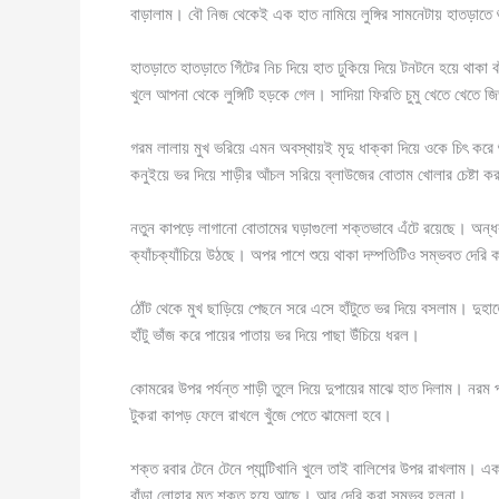
বাড়ালাম। বৌ নিজ থেকেই এক হাত নামিয়ে লুঙ্গির সামনেটায় হাত
হাতড়াতে হাতড়াতে গিঁটের নিচ দিয়ে হাত ঢুকিয়ে দিয়ে টনটনে হয়ে থাকা বা
খুলে আপনা থেকে লুঙ্গিটি হড়কে গেল। সাদিয়া ফিরতি চুমু খেতে খেতে জ
গরম লালায় মুখ ভরিয়ে এমন অবস্থায়ই মৃদু ধাক্কা দিয়ে ওকে চিৎ করে
কনুইয়ে ভর দিয়ে শাড়ীর আঁচল সরিয়ে ব্লাউজের বোতাম খোলার চেষ্টা 
নতুন কাপড়ে লাগানো বোতামের ঘড়াগুলো শক্তভাবে এঁটে রয়েছে। অন্ধ
ক্যাঁচক্যাঁচিয়ে উঠছে। অপর পাশে শুয়ে থাকা দম্পতিটিও সম্ভবত দের
ঠোঁট থেকে মুখ ছাড়িয়ে পেছনে সরে এসে হাঁটুতে ভর দিয়ে বসলাম। দু
হাঁটু ভাঁজ করে পায়ের পাতায় ভর দিয়ে পাছা উঁচিয়ে ধরল।
কোমরের উপর পর্যন্ত শাড়ী তুলে দিয়ে দুপায়ের মাঝে হাত দিলাম। নর
টুকরা কাপড় ফেলে রাখলে খুঁজে পেতে ঝামেলা হবে।
শক্ত রবার টেনে টেনে প্যান্টিখানি খুলে তাই বালিশের উপর রাখলাম। এক
বাঁড়া লোহার মত শক্ত হয়ে আছে। আর দেরি করা সম্ভব হলনা।