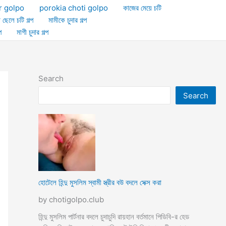
r golpo
porokia choti golpo
কাজের মেয়ে চটি
া ছেলে চটি গল্প
মামীকে চুদার গল্প
প
মাগী চুদার গল্প
Search
Search
হোটেলে হিন্দু মুসলিম স্বামী স্ত্রীর বউ বদলে সেক্স করা
by chotigolpo.club
হিন্দু মুসলিম পার্টনার বদলে চুদাচুদি রায়হান বর্তমানে পিডিবি-র হেড