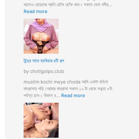
তো
বয়সেও মেয়েদের প্রতি ছোঁক ছোঁক ভাব। সকাল বেলা নদীর…
o
র
:
Read more
d
গু
হি
a
দ
ল্লা
চু
বি
দে
বা
সু
হ
খ
ও
দি
পা
হিন্দুর সাথে ব্যভিচার চটি গল্প
ব
ছা
by chotigolpo.club
চো
দা
muslim kochi meye choda আমি একটা মহিলা
র
মাদ্রাসায় পড়ি।আমার মাদ্রাসা সকাল ১২ টা থেকে সন্ধ্যা ৮টা
গ
:
পর্যন্ত চলে। বিকাল ৪…
Read more
ল্প
হি
ন্দু
র
সা
থে
ব্য