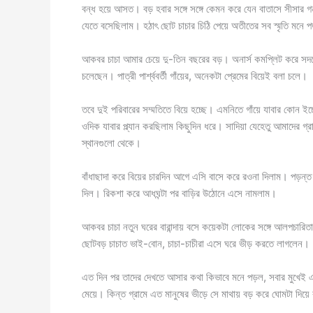
বন্ধ হয়ে আসত। বড় হবার সঙ্গে সঙ্গে কেমন করে যেন বাতাসে সীসার
যেতে বসেছিলাম। হঠাৎ ছোট চাচার চিঠি পেয়ে অতীতের সব স্মৃতি মনে 
আকবর চাচা আমার চেয়ে দু-তিন বছরের বড়। অনার্স কমপ্লিট করে সদর
চলেছেন। পাত্রী পার্শ্ববর্তী গাঁয়ের, অনেকটা প্রেমের বিয়েই বলা চলে।
তবে দুই পরিবারের সম্মতিতে বিয়ে হচ্ছে। এমনিতে গাঁয়ে যাবার কোন 
ওদিক যাবার প্ল্যান করছিলাম কিছুদিন ধরে। সাদিয়া যেহেতু আমাদের 
স্থানগুলো থেকে।
বাঁধাছাদা করে বিয়ের চারদিন আগে এসি বাসে করে রওনা দিলাম। পড়ন
দিল। রিকশা করে আধঘন্টা পর বাড়ির উঠোনে এসে নামলাম।
আকবর চাচা নতুন ঘরের বারান্দায় বসে কয়েকটা লোকের সঙ্গে আলপচারিত
ছোটবড় চাচাত ভাই-বোন, চাচা-চাচীরা এসে ঘরে ভীড় করতে লাগ
এত দিন পর তাদের দেখতে আসার কথা কিভাবে মনে পড়ল, সবার মুখেই এই প
মেয়ে। কিন্ত গ্রামে এত মানুষের ভীড়ে সে মাথায় বড় করে ঘোমটা দিয়ে 