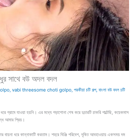
ুর সাথে বউ অদল বদল
golpo
,
vabi threesome choti golpo
,
পরকীয়া চটি গল্প
,
বাংলা বউ বদল চটি
্রামে যাওয়া হয়নি। এর মধ্যে পড়াশোনা শেষ করে দুচারটি চাকরি পাল্টেছি, কয়েকমাস
্ধ আমার প্রিয়।
ার বায়না ধরে কান্নাকাটি করতাম। শহুরে ঘিঞ্জি পরিবেশ, দূষিত আবহাওয়ায় একসময় দম