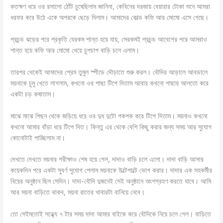
কতক্ষণ ধরে ওর রসালো ঠোঁট চুষেছিলাম জানিনা, কেবিনের দরজায় বেয়ারার টোকা শুনে আমরা
ধরফর করে উঠে একে অপরকে ছেড়ে দিলাম। আমাদের কোল্ড কফি আর মোমো এসে গেছে।
প্রচন্ড ঝড়ের পরে প্রকৃতি যেরকম শান্ত হয়ে যায়, সেরকম‌ই প্রচন্ড আবেগের পরে আমরাও
শান্ত হয়ে কফি আর মোমো খেয়ে চুপচাপ বাড়ি চলে এলাম।
তারপর থেকেই আমাদের প্রেম তুমুল স্পীডে দৌড়াতে শুরু করল। বৌদির আড়ালে আবডালে
ময়নাকে চুমু খেতে লাগলাম, কখনো ওর পাছা টিপে দিতাম আবার কখনো পাছায় আলতো করে
একটা চড় কষাতাম।
মাঝে মাঝে পিছন থেকে জড়িয়ে ধরে ওর দুধ দুটো পকপক করে টিপে দিতাম। ময়নাও কখনো
কখনো আমার বাঁড়া ধরে টিপে দিত। কিন্তু এর থেকে বেশি কিছু করার জন্য সময় আর সুযোগ
কোনোটাই পাচ্ছিলাম না।
দেখতে দেখতে ময়নার পরীক্ষাও শেষ হয়ে গেল, দাদাও বাড়ি চলে এলো। দাদা বাড়ি আসার
কয়েকদিন পরে একটা সুবর্ণ সুযোগ পেলাম ময়নাকে উল্টেপাল্টে ভোগ করার। দাদার এক সহকর্মীর
বিয়ের অনুষ্ঠান ছিল সেদিন। দাদা-বৌদি দুজনেই সেই অনুষ্ঠানে অংশগ্রহণ করতে যাবে। আমি
আর ময়না বাড়িতে থাকব, ময়না রাতের খাবারটা বানিয়ে নেবে।
তো সেইমতোই সন্ধ্যে ৭ টার সময় দাদা আমার বাইকে করে বৌদিকে নিয়ে চলে গেল। বাড়িতে