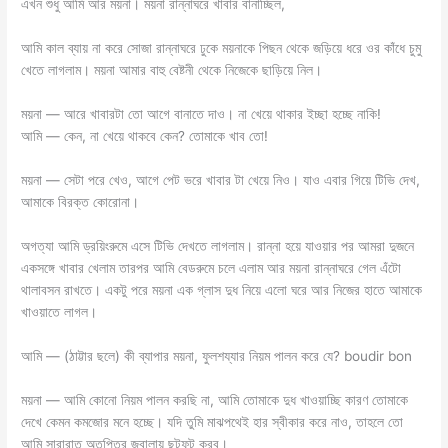
এখন শুধু আমি আর ময়না। ময়না রান্নাঘরে খাবার বানাচ্ছিল,
আমি কাল ব্যায় না করে সোজা রান্নাঘরে ঢুকে ময়নাকে পিছন থেকে জড়িয়ে ধরে ওর কাঁধে চুমু
খেতে লাগলাম। ময়না আমার বাহু বেষ্টনী থেকে নিজেকে ছাড়িয়ে নিল।
ময়না — আরে খাবারটা তো আগে বানাতে দাও। না খেয়ে থাকার ইচ্ছা হচ্ছে নাকি!
আমি — কেন, না খেয়ে থাকবে কেন? তোমাকে খাব তো!
ময়না — সেটা পরে খেও, আগে পেট ভরে খাবার টা খেয়ে নিও। যাও এবার গিয়ে টিভি দেখ,
আমাকে বিরক্ত কোরোনা।
অগত্যা আমি ড্রয়িংরুমে এসে টিভি দেখতে লাগলাম। রান্না হয়ে যাওয়ার পর আমরা দুজনে
একসঙ্গে খাবার খেলাম তারপর আমি বেডরুমে চলে এলাম আর ময়না রান্নাঘরে গেল এঁটো
থালাবসন রাখতে। একটু পরে ময়না এক গ্লাস দুধ নিয়ে এলো ঘরে আর নিজের হাতে আমাকে
খাওয়াতে লাগল।
আমি — (ঠাট্টার ছলে) কী ব্যাপার ময়না, ফুলশয্যার নিয়ম পালন করে যে? boudir bon
ময়না — আমি কোনো নিয়ম পালন করছি না, আমি তোমাকে দুধ খাওয়াচ্ছি কারণ তোমাকে
দেখে কেমন কমজোর মনে হচ্ছে। যদি তুমি মাঝপথেই হার স্বীকার করে নাও, তাহলে তো
আমি সারারাত অতৃপ্তির জ্বালায় ছটফট করব।