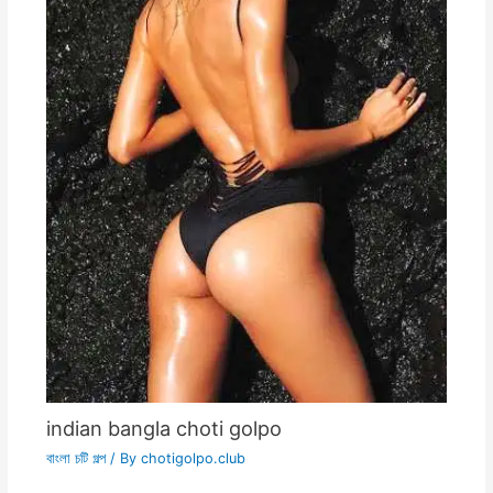
indian bangla choti golpo
বাংলা চটি গল্প
/ By
chotigolpo.club