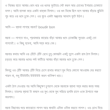
ও নিজের হাতে আমার ধোন ধরে ওর গুদের ফুটোয়ে সেট করল আর চোখের ইশারায় ঢোকাতে
বলল। আমি হালকা করে একটা ধাক্কা দিলাম। ওর গুদ ভিজে ছিল বলে আমার বাঁড়ার মুন্ডিটা
পুচ করে ওর গুদে ঢুকে গেল। ওর মুখে একটা যন্ত্রনার আভাস ফুটে উঠল।
আমি — ব্যাথা লাগছে ময়না? boudir bon
ময়না — লাগতে দাও, প্রথমবার কারোর বাঁড়া আমার গুদে ঢোকাচ্ছি সুতরাং একটু তো
লাগবেই। ও কিছু হবেনা, আমি সহ্য করে নেব।
ময়নার কথায় আমি ওর ঠোঁটে ঠোঁট রেখে চুমু কোমরটা একটু তুলে একটা রাম ঠাপ দিলাম।
চড়চড় করে ময়নার গুদের পর্দা ফাটিয়ে আমার বাঁড়া ময়নার গুদে ঢুকে গেল।
কিন্তু ওর ঠোঁট আমার ঠোঁট দিয়ে চেপে রাখার কারণে মুখ দিয়ে কোনো আওয়াজ বের করতে
পারল না, শুধু উঁউউউঁহ উউউউউ করল খানিক্ষণ ধরে।
একটা ঠাপ দেওয়ার পর আমি কিছুক্ষণ চুপচাপ থেকে ময়নাকে ব্যাথা সহ্য করার জন্য সময়
দিলাম। তারপর ব্যাথা টা কমলে ওর মুখ থেকে মুখ সরিয়ে দুলকি চালে ওকে ঠাপাতে শুরু
করলাম।
ময়না বিছানায় শুয়ে কাতরাতে লাগল আর মাথাটা এদিক ওদিক করতে লাগল। ওর চোখ দিয়ে