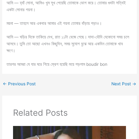
আমি — হ্যাঁ সোনা, আমিও খুম সুখ পেয়েছি তোমাকে ভোগ করে। তোমার গুদটা সত্যি‌ই
একটা সোনার গয়না।
ময়না — তাহলে আর‌ একবার আমার এই গয়না তোমার বাঁড়ায় পড়াও।
আমি — ঘড়ির দিকে তাকিয়ে দেখ, রাত ১১টা বেজে গেছে। দাদা-বৌদি যেকোনো সময় চলে
আসবে। তুমি তো আছো এখন‌ও কিছুদিন, সময় সুযোগ বুঝে আর একদিন তোমাকে খাব
ক্ষণে।
তারপর আমরা যে যার ঘরে গিয়ে ফ্রেশ হয়েছি শুয়ে পড়লাম boudir bon
←
Previous Post
Next Post
→
Related Posts