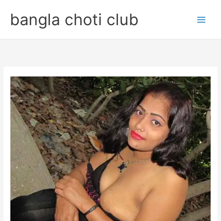
Skip
bangla choti club
to
content