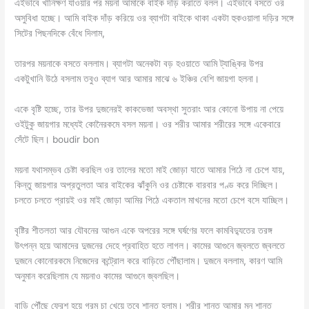
এইভাবে খানিক্ষণ যাওয়ার পর ময়না আমাকে বাইক দাঁড় করাতে বলল। এইভাবে বসতে ওর
অসুবিধা হচ্ছে। আমি বাইক দাঁড় করিয়ে ওর ব্যাগটা বাইকে থাকা একটা হুক‌ওয়ালা দড়ির সঙ্গে
সিটের পিছনদিকে বেঁধে দিলাম,
তারপর ময়নাকে বসতে বললাম। ব্যাগটা অনেকটা বড় হ‌ওয়াতে আমি ট্যাঙ্কির উপর
একটুখানি উঠে বসলাম তবুও ব্যাগ আর আমার মাঝে ৬ ইঞ্চির বেশি জায়গা হলনা।
একে বৃষ্টি হচ্ছে, তার উপর দুজনের‌ই কাকভেজা অবস্থা সুতরাং আর কোনো উপায় না পেয়ে
ওইটুকু জায়গার মধ্যেই কোনৈরকমে বসল ময়না। ওর শরীর আমার শরীরের সঙ্গে একেবারে
সেঁটে ছিল। boudir bon
ময়না যথাসম্ভব চেষ্টা করছিল ওর তালের মতো মাই জোড়া যাতে আমার পিঠে না চেপে যায়,
কিন্তু জায়গার অপ্রতুলতা আর বাইকের ঝাঁকুনি ওর চেষ্টাকে বারবার পণ্ড করে দিচ্ছিল।
চলতে চলতে প্রায়‌ই ওর মাই জোড়া আমির পিঠে একতাল মাখনের মতো চেপে বসে যাচ্ছিল।
বৃষ্টির শীতলতা আর যৌবনের আগুন একে অপরের সঙ্গে ঘর্ষণের ফলে কামবিদ্যুতের তরঙ্গ
উৎপন্ন হয়ে আমাদের দুজনের দেহে প্রবাহিত হতে লাগল। কামের আগুনে জ্বলতে জ্বলতে
দুজনে কোনোরকমে নিজেদের কন্ট্রোল করে বাড়িতে পৌঁছালাম। দুজনে বললাম, কারণ আমি
অনুমান করেছিলাম যে ময়নাও কামের আগুনে জ্বলছিল।
বাড়ি পৌঁছে ফ্রেশ হয়ে গরম চা খেয়ে তবে শান্ত হলাম। শরীর শান্ত আমার মন শান্ত