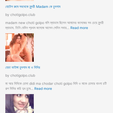
স
হোটেল রুমে সবথেকে সুন্দরী Madam কে চুদলাম
লি
ম
by chotigolpo.club
স্বা
মী
madam new choti golpo মলি ম্যাডাম ছিলেন আমাদের কলেজের সব চেয়ে সুন্দরী
স্ত্রী
:
ম্যাডাম. তিনি যেদিন প্রথম কলেজে আসেন সেদিন সবার…
Read more
র
হো
ব
টে
উ
ল
ব
রু
দ
মে
লে
স
সে
ব
হেডা ভাইঙ্গা চুদলাম মা ও দিদির
ক্স
থে
ক
কে
by chotigolpo.club
রা
সু
ন্দ
মা আর দিদিকে চোদা didi ma chodar choti golpo দিদি ও মাকে চোদার বাংলা চটি
রী
:
গল্প দিদির কচি দুধ চুষে…
Read more
M
হে
a
ডা
d
ভা
a
ই