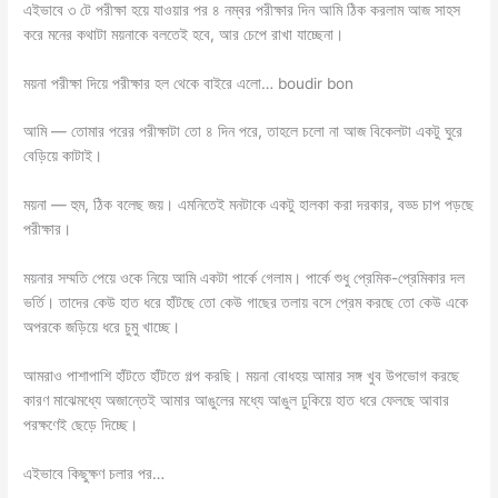
এইভাবে ৩ টে পরীক্ষা হয়ে যাওয়ার পর ৪ নম্বর‌ পরীক্ষার দিন আমি ঠিক করলাম আজ সাহস
করে মনের কথাটা ময়নাকে বলতেই হবে, আর চেপে রাখা যাচ্ছেনা।
ময়না পরীক্ষা দিয়ে পরীক্ষার হল থেকে বাইরে এলো… boudir bon
আমি — তোমার পরের পরীক্ষাটা তো ৪ দিন পরে, তাহলে চলো না আজ বিকেলটা একটু ঘুরে
বেড়িয়ে কাটাই।
ময়না — হুম, ঠিক বলেছ জয়। এমনিতেই মনটাকে একটু হালকা করা দরকার, বড্ড চাপ পড়ছে
পরীক্ষার।
ময়নার সম্মতি পেয়ে ওকে নিয়ে আমি একটা পার্কে গেলাম। পার্কে শুধু প্রেমিক-প্রেমিকার দল
ভর্তি। তাদের কেউ হাত ধরে হাঁটছে তো কেউ গাছের তলায় বসে প্রেম করছে তো কেউ একে
অপরকে জড়িয়ে ধরে চুমু খাচ্ছে।
আমরাও পাশাপাশি হাঁটতে হাঁটতে গল্প করছি। ময়না বোধহয় আমার সঙ্গ খুব উপভোগ করছে
কারণ মাঝেমধ্যে অজান্তেই আমার আঙুলের মধ্যে আঙুল ঢুকিয়ে হাত ধরে ফেলছে আবার
পরক্ষণেই ছেড়ে দিচ্ছে।
এইভাবে কিছুক্ষণ চলার পর…