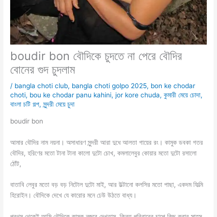
boudir bon বৌদিকে চুদতে না পেরে বৌদির
বোনের গুদ চুদলাম
/
bangla choti club
,
bangla choti golpo 2025
,
bon ke chodar
choti
,
bou ke chodar panu kahini
,
jor kore chuda
,
কুমারী মেয়ে চোদা
,
বাংলা চটি গল্প
,
সুন্দরী মেয়ে চুদা
boudir bon
আমার বৌদির নাম নয়না। অসাধারণ সুন্দরী আরা দুধে আলতা গায়ের রং। কামুক ডবকা গতর
বৌদির, হরিণের মতো টানা টানা কালো দুটো চোখ, কমলালেবুর কোয়ার মতো দুটো রসালো
ঠোঁট,
বাতাবি লেবুর মতো বড় বড় নিটোল দুটো মাই, আর উল্টানো কলসির মতো পাছা, একদম ফিল্মি
হিরোইন। বৌদিকে দেখে যে কারোর মনে ঢেউ উঠতে বাধ্য।
প্রথম থেকেই আমি বৌদিকে কামুক নজরে দেখতাম, কিন্তু পরিবারের চাপে কিছু করার সাহস