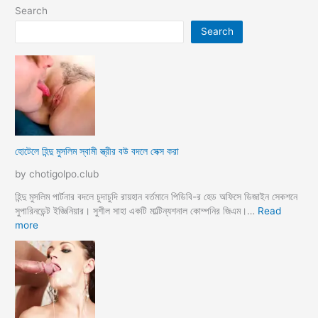
Search
Search
হোটেলে হিন্দু মুসলিম স্বামী স্ত্রীর বউ বদলে সেক্স করা
by chotigolpo.club
হিন্দু মুসলিম পার্টনার বদলে চুদাচুদি রায়হান বর্তমানে পিডিবি-র হেড অফিসে ডিজাইন সেকশনে
সুপারিনডেন্ট ইজ্ঞিনিয়ার। সুশীল সাহা একটি মাল্টিন্যশনাল কোম্পনির জিএম।…
Read
:
more
হো
টে
লে
হি
ন্দু
মু