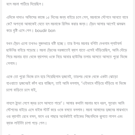
বলে ময়না পাঠিয়ে দিয়েছিল।
এদিকে দাদাও অফিসের কাজে ১৫ দিনের জন্য বাইরে চলে গেল, ময়নাকে স্টেশনে আনতে যাবে
কে? অগত্যা আমাকেই যেতে হল ময়নাকে রিসিভ করার জন্য। ট্রেন আসার আগেই ঝমঝম
করে বৃষ্টি এসে গেল। boudir bon
যখন ট্রেন এলো তখন‌ও মুষলধারে ব‌ষ্টি হচ্ছে। তার উপর ময়নার বগিটা দেখলাম প্লাটফর্ম
ছাউনির বাইরে পড়েছে। ময়না ট্রেনের দরজাতেই ব্যাগ হাতে এসেই দাঁড়িয়েছিল, আমি দৌড়ে
গিয়ে ময়নার হাত থেকে ব্যাগসহ ওকে নিয়ে আবার ছাউনির তলায় আসতে আসতে পুরো ভিজে
গেলাম।
একে তো পুরো ভিজে চান হয়ে গিয়েছিলাম দুজনেই, তারপর থেকে থেকে একটা ঝোড়ো
হাওয়াতে দুজনের‌ই কাঁপ ধরে যাচ্ছিল, তাই আমি বললাম, “এইভাবে দাঁড়িয়ে দাঁড়িয়ে না ভিজে
চলো বাড়িতে চলে যাই,
নাহলে ঠান্ডা লেগে জ্বর চলে আসতে পারে”। আমার কথাটা ময়নার মনে ধরল, সুতরাং আমি
স্টেশনের বাইরে এসে বাইক স্টার্ট করে ওকে বসতে বললাম। ময়না আমাদের দুজনের মাঝখানে
ওর ব্যাগটা রেখে বসল, ফলে ওর পাছার অর্ধেকটাই বাইকের পিছনদিকে ঝুলতে লাগল এবং
ব্যাক লাইটটা চাপা পড়ে গেল।