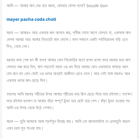
আমি — আমার মাল বের হবে ময়না, কোথায় ফেলব বলো? boudir bon
mayer pacha coda choti
ময়না — আমার‌ও আর একবার জল আসবে জয়, প্লীজ সোনা আগে ফেলবে না, একসঙ্গে মাল
ফেলব আমরা আর আমার ভিতরেই মাল ফেলো। কাল সকালে একটা গর্ভনিরোধক বড়ি এনে
দিও, খেয়ে নেব।
ময়নার কথা শেষ হল কী হলনা আমার ধোন পিচকারির মতো ছলাৎ ছলাৎ করে ময়নার গুদে মাল
ফেলতে শুরু করে দিল, মাল পড়তেই ময়না ওর গুদ দিয়ে আমার ধোন এমনভাবে কামড়ে ধরল
যেন মনে হল ধোন কেটে ওর গুদের মধ্যেই আজীবন রেখে দেবে। আর সেই সঙ্গে ময়নাও আর
একবার গুদের জল ছেড়ে দিল।
তারপর আমি ময়নার শরীরের উপর আমার শরীরের ভার ছিল ছেড়ে দিয়ে শুয়ে র‌ইলাম। ততক্ষণ
শুয়ে র‌ইলাম যতক্ষণ না আমার বাঁড়া সম্পূর্ণ ঠান্ডা হয়ে ছোট হয়ে গেল। বাঁড়া ঠান্ডা হ‌ওয়ার পর
আমি ওর উপর থেকে উঠে গেলাম।
ময়না — তুমি আমাকে আজ স্বর্গসুখ দিয়েছ জয়। আমি তো জানতাম‌ইনা যে চোদাচুদি করলে
এমন চরম সুখ পাওয়া যায়।