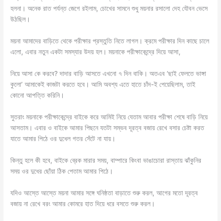
হলনা। অনেক রাত পর্যন্ত জেগে রইলাম, চোখের সামনে শুধু ময়নার রসালো দেহ যৌবন ভেসে
উঠছিল।
ময়না আমাদের বাড়িতে থেকে পরীক্ষার প্রস্তুতি নিতে লাগল। ক্রমে পরীক্ষার দিন কাছে চালে
এলো, এবার নতুন একটা সমস্যার উদয় হল। ময়নাকে পরীক্ষাকেন্দ্রে দিয়ে আসা,
নিয়ে আসা কে করবে? দাদার বাড়ি আসতে এখনো ৭ দিন বাকি। অত‌এব ‘ছাই ফেলতে ভাঙ্গা
কুলো’ আমাকেই কাজটা করতে হবে। আমি অবশ্য এতে হাতে চাঁদ‌-ই পেয়েছিলাম, তাই
কোনো আপত্তি করিনি।
সুতরাং ময়নাকে পরীক্ষাকেন্দ্রে বাইকে করে আমি‌ই নিয়ে যেতাম আবার পরীক্ষা শেষে বাড়ি নিয়ে
আসতাম। এবার ও বাইকে আমার পিছনে যতটা সম্ভব দূরত্ব বজায় রেখে বসার চেষ্টা করত
যাতে আমার পিঠে ওর দুধেল গতর সেঁটে না যায়।
কিন্তু হলে কী হবে, বাইকে ব্রেক মারার সময়, বাম্পারে কিংবা ভাঙাচোরা রাস্তায় ঝাঁকুনির
সময় ওর দুধের ছোঁয়া ঠিক পেতাম আমার পিঠে।
যদিও আস্তে আস্তে ময়না আমার সঙ্গে ঘনিষ্ঠতা বাড়াতে শুরু করল, আগের মতো দূরত্ব
বজায় না রেখে বরং আমার কোমরে হাত দিয়ে ধরে বসতে শুরু করল।