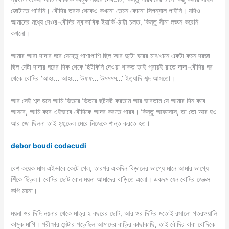
জোটাতে পারিনি। বৌদির তরফ থেকেও কখনো তেমন কোনো সিগন্যাল পাইনি। যদিও
আমাদের মধ্যে দেওর-বৌদির স্বাভাবিক ইয়ার্কি-ঠাট্টা চলত,‌ কিন্তু সীমা লঙ্ঘন করেনি
কখনো।
আমার আরা দাদার ঘরে যেহেতু পাশাপাশি ছিল আর দুটো ঘরের মাঝখানে একটা কমন দরজা
ছিল যেটা দাদার ঘরের দিক থেকে ছিটকিনি দেওয়া থাকত তাই প্রায়‌ই রাতে দাদা-বৌদির ঘর
থেকে বৌদির ‘আহঃ… আহঃ… উফফ… উমমমম…’ ইত্যাদি শব্দ আসতো।
আর সেই শব্দ শুনে আমি ভিতরে ভিতরে ছটফট করতাম আর ভাবতাম যে আমার দিন কবে
আসবে, আমি কবে এইভাবে বৌদিকে আদর করতে পারব। কিন্তু আফসোস, তা তো আর হ‌ও
আর জো ছিলনা তাই হ্যান্ডেল মেরে নিজেকে শান্ত করতে হত।
debor boudi codacudi
বেশ‌ কয়েক মাস এইভাবে কেটে গেল, তারপর একদিন বিড়ালের ভাগ্যে মানে আমার ভাগ্যে
শিঁকে ছিঁড়ল। বৌদির ছোট বোন ময়না আমাদের বাড়িতে এলো। একদম যেন বৌদির জেরক্স
কপি ময়না।
ময়না ওর দিদি নয়নার থেকে মাত্র ২ বছরের ছোট, আর ওর দিদির মতোই রসালো গতর‌ওয়ালি
কামুক মাগি। পরীক্ষার সেন্টার পড়েছিল আমাদের বাড়ির কাছাকাছি, তাই বৌদির বাবা বৌদিকে