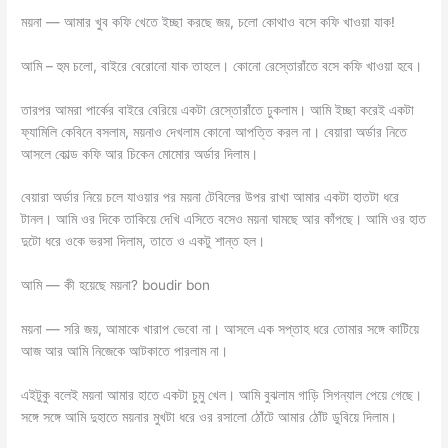
ময়না — আমার খুব কফি খেতে ইচ্ছা করছে জয়, চলো কোথাও বসে কফি খাওয়া যাক!
আমি – হুম চলো, বাইরে বেরোনো যাক তাহলে। কোনো রেস্তোরাঁতে বসে কফি খাওয়া হবে।
তারপর আমরা পার্কের বাইরে বেরিয়ে একটা রেস্তোরাঁতে ঢুকলাম। আমি ইচ্ছা করেই একটা
ফ্যামিলি কেবিনে বসলাম, ময়না‌ও দেখলাম কোনো আপত্তি করল না। বেয়ারা অর্ডার নিতে
আসলে কোল্ড কফি আর চিকেন মোমোর অর্ডার দিলাম।
বেয়ারা অর্ডার নিয়ে চলে যাওয়ার পর ময়না টেবিলের উপর রাখা আমার একটা হাতটা ধরে
টানল। আমি ওর দিকে তাকিয়ে দেখি এসিতে বসেও ময়না ঘামছে আর কাঁপছে। আমি ওর হাত
দুটো ধরে ওকে ভরসা দিলাম, তাতে ও একটু শান্ত হল।
আমি — কী হয়েছে ময়না? boudir bon
ময়না — সরি জয়, আমাকে খারাপ ভেবো না। আসলে এক সপ্তাহ ধরে তোমার সঙ্গে কাটিয়ে
আজ আর আমি‌ নিজেকে আটকাতে পারলাম না।
এইটুকু বলেই ময়না আমার হাতে একটা চুমু খেল। আমি বুঝলাম গাড়ি সিগন্যাল পেয়ে গেছে।
সঙ্গে সঙ্গে আমি দুহাতে ময়নার মুখটা ধরে ওর রসালো ঠোঁটে আমার ঠোঁট ডুবিয়ে দিলাম।