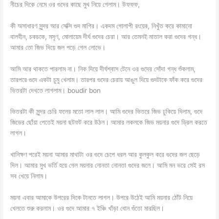
নীচের দিকে নেমে ওর গুদের কাছে মুখ নিয়ে গেলাম। উফফফ,
কী অসাধারণ সুন্দর আর সেক্সি গুদ মাগির। একদম গোলাপী রংয়ের, নিখুঁত করে কামানো
বালহীন, চকচকে, মসৃণ, মোলায়েম দীর্ঘ গুদের চেরা। আর তেমন‌ই মাতাল করা গুদের গন্ধ।
আমার তো জিভ দিয়ে জল পড়ে গেল লোভে।
আমি আর থাকতে পারলাম না। নিক দিয়ে দীর্ঘশ্বাস টেনে ওর গুদের সোঁদা গন্ধ শুঁকলাম,
তারপরে গুদে একটা চুমু খেলাম। তারপর গুদের চেরায় আঙুল দিয়ে গুদটাকে ফাঁক করে গুদের
ভিতরটা দেখতে লাগলাম। boudir bon
ভিতরটা কী সুন্দর চেরি ফলের মতো লাল লাল। আমি গুদের ভিতরে জিভ ঢুকিয়ে দিলাম, গুদে
জিভের ছোঁয়া পেতেই ময়না ছটফট করে উঠল। আমার লকলকে জিভ ময়নার গুদে ড্রিল করতে
লাগল।
খানিক্ষণ পরেই ময়না আমার মাথাটা ওর গুদে চেপে ধরল আর কুলকুল করে গুদের জল ছেড়ে
দিল। আমার মুখ ভর্তি হয়ে গেল ময়নার নোনতা নোনতা গুদের জলে। আমি মন ভরে সেই রস
সব খেয়ে নিলাম।
ময়না এবার আমাকে উপরের দিকে টানতে লাগল। উপরে উঠেই আমি ময়নার ঠোঁট নিয়ে
খেলতে শুরু করলাম। ওর গুদে আমার ৭ ইঞ্চি খাঁড়া ধোন গুঁতো মারছিল।