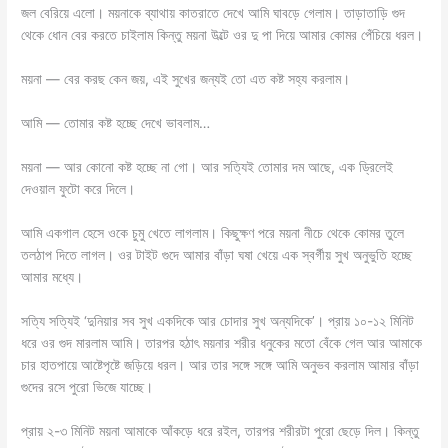
জল বেরিয়ে এলো। ময়নাকে ব্যাথায় কাতরাতে দেখে আমি ঘাবড়ে গেলাম। তাড়াতাড়ি গুদ
থেকে ধোন বের করতে চাইলাম কিন্তু ময়না উল্টে ওর দু পা দিয়ে আমার কোমর পেঁচিয়ে ধরল।
ময়না — বের করছ কেন জয়, এই সুখের জন্য‌ই তো এত কষ্ট সহ্য করলাম।
আমি — তোমার কষ্ট হচ্ছে দেখে ভাবলাম…
ময়না — আর কোনো কষ্ট হচ্ছে না গো। আর সত্যি‌ই তোমার দম আছে, এক ড্রিলেই
দেওয়াল ফুটো করে দিলে।
আমি একগাল হেসে ওকে চুমু খেতে লাগলাম। কিছুক্ষণ পরে ময়না নীচে থেকে কোমর তুলে
তলঠাপ দিতে লাগল। ওর টাইট গুদে আমার বাঁড়া ঘষা খেয়ে এক স্বর্গীয় সুখ অনুভুতি হচ্ছে
আমার মধ্যে।
সত্যি সত্যিই ‘দুনিয়ার সব সুখ একদিকে আর চোদার সুখ অন্যদিকে’। প্রায় ১০-১২ মিনিট
ধরে ওর গুদ মারলাম আমি। তারপর হঠাৎ ময়নার শরীর ধনুকের মতো বেঁকে গেল আর আমাকে
চার হাতপায়ে আষ্টেপৃষ্টে জড়িয়ে ধরল। আর তার সঙ্গে সঙ্গে আমি অনুভব করলাম আমার বাঁড়া
গুদের রসে পুরো ভিজে যাচ্ছে।
প্রায় ২-৩ মিনিট ময়না আমাকে আঁকড়ে ধরে র‌ইল, তারপর শরীরটা পুরো ছেড়ে দিল। কিন্তু