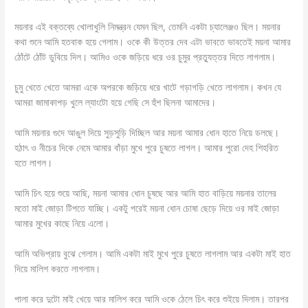
ময়নার এই বক্তব্যে খোলাখুলি নিমন্ত্রন যেমন ছিল, তেমনি একটা চ্যালেঞ্জ‌ও ছিল। ময়নার
কথা শুনে আমি হতবাক হয়ে গেলাম। ওকে কী উত্তর দেব এটা ভাবতে ভাবতেই ময়না আমার
ঠোঁটে ঠোঁট ডুবিয়ে দিল। আমিও ওকে জড়িয়ে ধরে ওর চুমুর প্রত্যুত্তর দিতে লাগলাম।
চুমু খেতে খেতে আমরা একে অপরকে জড়িয়ে ধরে খাটে গড়াগড়ি খেতে লাগলাম। কখন যে
আমরা জামাকাপড় খুলে ল্যাংটো হয়ে গেছি সে হুঁশ ছিলনা আমাদের।
আমি ময়নার গুদে আঙুল দিয়ে সুড়সুড়ি দিচ্ছিল আর ময়না আমার ধোন হাতে নিয়ে ডলছে।
হঠাৎ ও নীচের দিকে নেমে আমার বাঁড়া মুখে পুরে চুষতে লাগল। আমার পুরো দেহ শিহরিত
হতে লাগল।
আমি চিৎ হয়ে শুয়ে আছি, ময়না আমার ধোন চুষছে আর আমি হাত বাড়িয়ে ময়নার তালের
মতো মাই জোড়া টিপতে যাচ্ছি। একটু পরেই ময়না ধোন চোষা ছেড়ে দিয়ে ওর মাই জোড়া
আমার মুখের কাছে নিয়ে এলো।
আমি অভিপ্রায় বুঝে গেলাম। আমি একটা মাই মুখে পুরে চুষতে লাগলাম আর একটা মাই হাত
দিয়ে মালিশ করতে লাগলাম।
পালা করে দুটো মাই খেয়ে আর মালিশ করে আমি ওকে ঠেলে চিৎ করে শুইয়ে দিলাম। তারপর