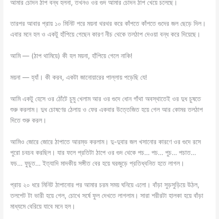
আমার চোদন ঠাপ বন্ধ হলনা, তখন‌ও ওর গুদ আমার চোদন ঠাপ খেয়ে চলেছে।
তারপর আবার প্রায় ১০ মিনিট পরে ময়না থরথর করে কাঁপতে কাঁপতে গুদের জল ছেড়ে দিল।
এবার মনে হল ও একটু হাঁপিয়ে গেছেন কারণ নীচ থেকে তলঠাপ দেওয়া বন্ধ করে দিয়েছে।
আমি — (ঠাপ থামিয়ে) কী হল ময়না, হাঁপিয়ে গেলে নাকি!
ময়না — হ্যাঁ। কী করব, একটা জানোয়ারের পাল্লায় পড়েছি যে!
আমি একটু হেসে ওর ঠোঁটে চুমু খেলাম আর ওর গুদে ধোন গাঁথা অবস্থাতেই ওর দুধ চুষতে
শুরু করলাম। দুধ চোষণের ঠেলায় ও ফের একবার উত্তেজিত হয়ে গেল আর কোমর তলঠাপ
দিতে শুরু করল।
আমিও জোরে জোরে ঠাপাতে আরম্ভ করলাম। দু-দুবার জল খসানোর কারণে ওর গুদে রসে
পুরো চবচব করছিল। যার ফলে প্রতিটা ঠাপে ওর গুদ থেকে পচ… পচ… পুচ… পচাত…
ফচ… ফুচুত… ইত্যাদি মাদকীয় সঙ্গীত বের হয়ে ঘরজুড়ে প্রতিধ্বনিত হতে লাগল।
প্রায় ২০ ধরে মিনিট ঠাপানোর পর আমার চরম সময় ঘনিয়ে এলো। বাঁড়া সুড়সুড়িয়ে উঠল,
তলপেট টা ভারী হয়ে গেল, চোখে সর্ষে ফুল দেখতে লাগলাম। সারা শরীরটা হালকা হয়ে বাঁড়া
মাধ্যমে বেরিয়ে যাবে মনে হল।