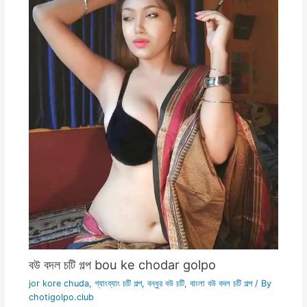
বউ বদল চটি গল্প bou ke chodar golpo
jor kore chuda
,
গ্যাংব্যাং চটি গল্প
,
বন্ধুর বউ চটি
,
বাংলা বউ বদল চটি গল্প
/ By
chotigolpo.club