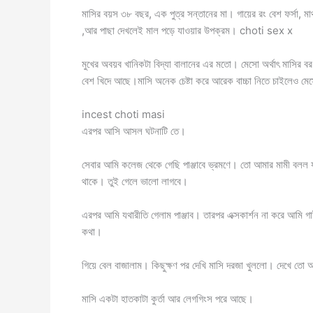
মাসির বয়স ৩৮ বছর, এক পুত্র সন্তানের মা। গায়ের রং বেশ ফর্সা, 
,আর পাছা দেখলেই মাল পড়ে যাওয়ার উপক্রম। choti sex x
মুখের অবয়ব খানিকটা বিদ্যা বালানের এর মতো। মেসো অর্থাৎ মাসির ব
বেশ খিদে আছে।মাসি অনেক চেষ্টা করে আরেক বাচ্চা নিতে চাইলেও ম
incest choti masi
এরপর আসি আসল ঘটনাটি তে।
সেবার আমি কলেজ থেকে গেছি পাঞ্জাবে ভ্রমণে। তো আমার মামী বলল
থাকে। তুই গেলে ভালো লাগবে।
এরপর আমি যথারীতি গেলাম পাঞ্জাব। তারপর এক্সকার্শন না করে আমি 
কথা।
গিয়ে বেল বাজালাম। কিছুক্ষণ পর দেখি মাসি দরজা খুললো। দেখে তো 
মাসি একটা হাতকাটা কুর্তা আর লেগগিংস পরে আছে।