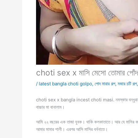
choti sex x মাসি মেসো তোমার পোঁদ
/
latest bangla choti golpo
,
পোদ মারার গল্প
,
মজার চটি গল্প
choti sex x bangla incest choti masi. নমস্কার বন্ধুরা 
বাচ্চার মা বানালাম।
আমি ২২ বছরের এক তাজা যুবক। থাকি কলকাতাতে। আর যে মাসির কথা ব
আমার মামার শালী। এরপর আসি মাসির বর্ননাতে।