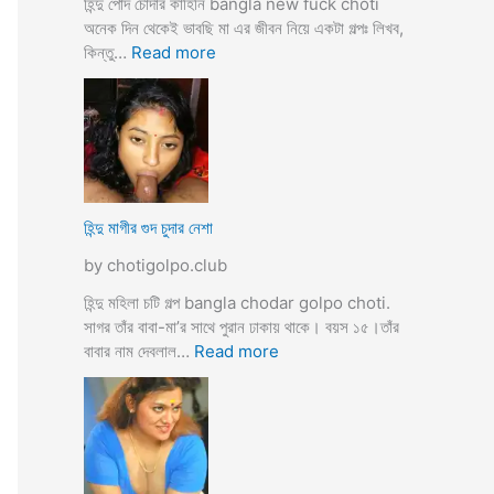
হিন্দু পোদ চোদার কাহিনি bangla new fuck choti
টি
অনেক দিন থেকেই ভাবছি মা এর জীবন নিয়ে একটা গল্পঃ লিখব,
গ
:
কিন্তু…
Read more
ল্প
হি
ন্দু
মা
গী
র
ল
দ
হিন্দু মাগীর গুদ চুদার নেশা
ল
by chotigolpo.club
দে
ভা
হিন্দু মহিলা চটি গল্প bangla chodar golpo choti.
র্জি
সাগর তাঁর বাবা-মা’র সাথে পুরান ঢাকায় থাকে। বয়স ১৫।তাঁর
ন
:
বাবার নাম দেবলাল…
Read more
পো
হি
দ
ন্দু
চু
মা
দ
গী
লো
র
মু