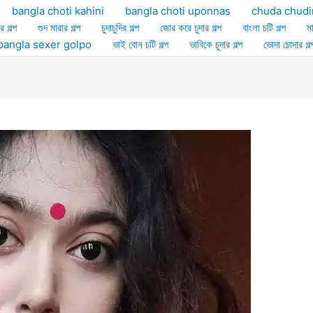
bangla choti kahini
bangla choti uponnas
chuda chudi
র গল্প
গুদ মারার গল্প
চুদাচুদির গল্প
জোর করে চুদার গল্প
বাংলা চটি গল্প
ম
ল্প bangla sexer golpo
ভাই বোন চটি গল্প
ভাবিকে চুদার গল্প
ভোদা চোদার গল্