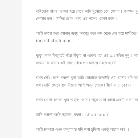
যাইহোক খাওয়া দাওয়া হয়ে গেলে আমি ঘুমোতে চলে গেলাম। কতক্ষন ঘুম
মেসোর রুম। মাসির ছেলে শোয় ওই পাশের একটা রুমে।
আমি ভালো করে শোনার জন্য আস্তে করে রুম থেকে বের হয়ে মাসীদের 
incest choti masi
বুড়ো লোক কিছুতেই বাঁড়া দাঁড়ায় না একেই তো ওই ৩.৫ইঞ্চির নুনু।
জন্যে কি আমার এই বয়স থেকে গুদ শুকিয়ে মরতে হবে?
তখন দেখি মেসো বললো বুলা আমি তোমাকে বলেইছি তো তোমার যদি আরো
তখন মাসি জোরে বলে উঠলো আমি অন্য লোকের বীর্যে বাচ্চা নেব না।
তখন মেসো বললো তুমি তাহলে তোমার পছন্দ মতো কারো একটা বাচ্চা দ
মাসি বললো আমি দত্তক নেবনা। choti sex x
আমি চললাম এখন রান্নাঘরে যদি শশা ঢুকিয়ে একটু আরাম পাই ।