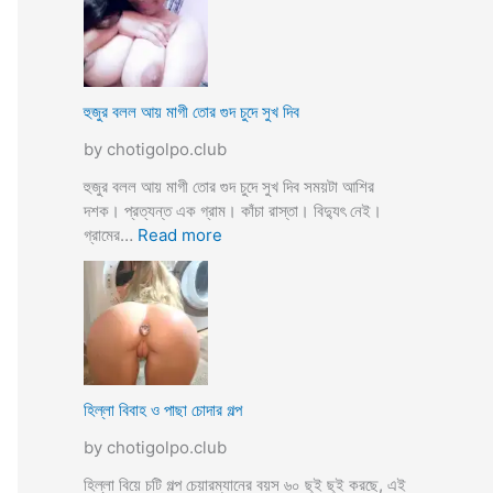
স্যা
র
জো
র
ক
হুজুর বলল আয় মাগী তোর গুদ চুদে সুখ দিব
রে
by chotigolpo.club
চু
দ
হুজুর বলল আয় মাগী তোর গুদ চুদে সুখ দিব সময়টা আশির
লো
দশক। প্রত্যন্ত এক গ্রাম। কাঁচা রাস্তা। বিদ্যুৎ নেই।
ছা
:
গ্রামের…
Read more
ত্রী
হু
কে
জু
j
র
o
ব
r
ল
k
ল
o
আ
হিল্লা বিবাহ ও পাছা চোদার গল্প
r
য়
e
by chotigolpo.club
মা
c
গী
হিল্লা বিয়ে চটি গল্প চেয়ারম্যানের বয়স ৬০ ছুই ছুই করছে, এই
h