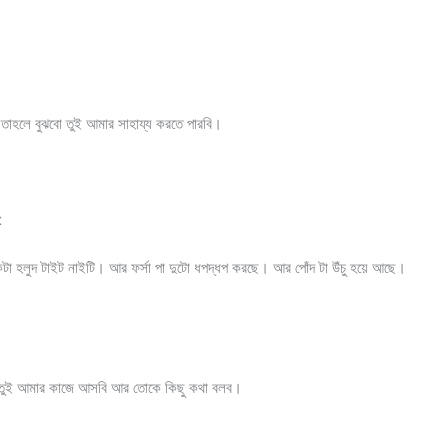
তাহলে বুঝবো তুই আমার সাহায্য করতে পারবি।
x
টা হলুদ টাইট নাইটি। আর ফর্সা পা দুটো ধপদ্ধপ করছে। আর পোঁদ টা উঁচু হয়ে আছে।
ে তুই আমার কাজে আসবি আর তোকে কিছু কথা বলব।