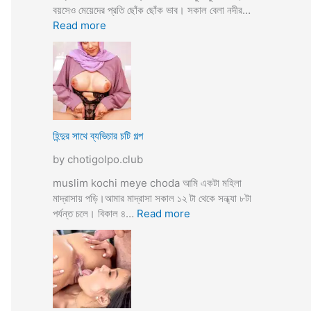
তো
বয়সেও মেয়েদের প্রতি ছোঁক ছোঁক ভাব। সকাল বেলা নদীর…
o
র
:
Read more
d
গু
হি
a
দ
ল্লা
চু
বি
দে
বা
সু
হ
খ
ও
দি
পা
হিন্দুর সাথে ব্যভিচার চটি গল্প
ব
ছা
by chotigolpo.club
চো
দা
muslim kochi meye choda আমি একটা মহিলা
র
মাদ্রাসায় পড়ি।আমার মাদ্রাসা সকাল ১২ টা থেকে সন্ধ্যা ৮টা
গ
:
পর্যন্ত চলে। বিকাল ৪…
Read more
ল্প
হি
ন্দু
র
সা
থে
ব্য