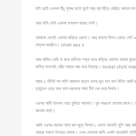
মাই দুটো একদম উঁচু শৃঙ্গের মতো কুর্তা আর ব্রা ছিঁড়ে বেরিয়ে আসবে ম
আর মাসি দেখি একদম ধপদ্ধপ করছে ফর্সা।
আমাকে দেখেই একদম জড়িয়ে ধরলো। আর বললো মিলন তোকে সেই ৬ বছ
ধাক্কা মারছিল। choti sex x
আর আমিও দেরি না করে মাসিকে শক্ত করে জড়িয়ে ধরলাম আমার বুকের
মাসির তলপেটে খোঁচা মারতে শুরু করে দিয়েছে। incest choti ma
প্রায় ৫ মিনিট পর মাসি আমাকে ছাড়ল বলার ভুল হবে বলে উচিত আমি
হ্যান্ডেল মেরে আধ কাপ থকথকে সাদা বীর্য বের করে দিলাম।
এরপর আমি হালকা খেয়ে ঘুমিয়ে পড়লাম। ঘুম ভাঙলো মেসোর ডাকে। দ
বছরের বড়ো।
আমি এরপর মেসোর সাথে গল্প জুড়ে দিলাম। মেসো ভালোই খুশি আর আ
আমরা সকলে ডিনারে গেলাম। এখন দেখলাম মাসি একটা হাতকাটা নাইটি