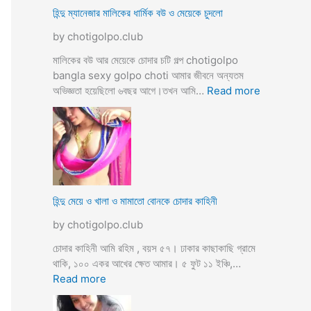
ভি
হিন্দু ম্যানেজার মালিকের ধার্মিক বউ ও মেয়েকে চুদলো
চা
by chotigolpo.club
র
চ
মালিকের বউ আর মেয়েকে চোদার চটি গল্প chotigolpo
টি
bangla sexy golpo choti আমার জীবনে অন্যতম
গ
:
অভিজ্ঞতা হয়েছিলো ৬বছর আগে।তখন আমি…
Read more
ল্প
হি
ন্দু
ম্যা
নে
জা
র
মা
হিন্দু মেয়ে ও খালা ও মামাতো বোনকে চোদার কাহিনী
লি
by chotigolpo.club
কে
র
চোদার কাহিনী আমি রহিম , বয়স ৫৭। ঢাকার কাছাকাছি গ্রামে
ধা
থাকি, ১০০ একর আখের ক্ষেত আমার। ৫ ফুট ১১ ইঞ্চি,…
র্মি
:
Read more
ক
হি
ব
ন্দু