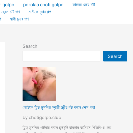
r golpo
porokia choti golpo
কাজের মেয়ে চটি
া ছেলে চটি গল্প
মামীকে চুদার গল্প
প
মাগী চুদার গল্প
Search
Search
হোটেলে হিন্দু মুসলিম স্বামী স্ত্রীর বউ বদলে সেক্স করা
by chotigolpo.club
হিন্দু মুসলিম পার্টনার বদলে চুদাচুদি রায়হান বর্তমানে পিডিবি-র হেড