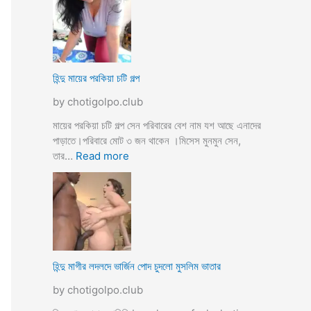
উ
মে
ও
য়ে
মে
ও
য়ে
খা
কে
লা
হিন্দু মায়ের পরকিয়া চটি গল্প
চু
ও
দ
by chotigolpo.club
মা
লো
মা
মায়ের পরকিয়া চটি গল্প সেন পরিবারের বেশ নাম যশ আছে এনাদের
তো
পাড়াতে।পরিবারে মোট ৩ জন থাকেন ।মিসেস মুনমুন সেন,
বো
:
তার…
Read more
ন
হি
কে
ন্দু
চো
মা
দা
য়ে
র
র
কা
প
হি
র
হিন্দু মাগীর লদলদে ভার্জিন পোদ চুদলো মুসলিম ভাতার
নী
কি
by chotigolpo.club
য়া
চ