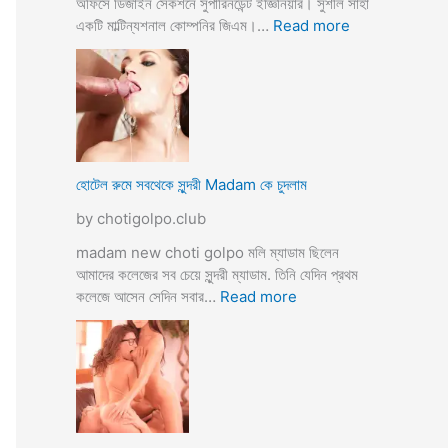
অফিসে ডিজাইন সেকশনে সুপারিনডেন্ট ইজ্ঞিনিয়ার। সুশীল সাহা
:
একটি মাল্টিন্যশনাল কোম্পনির জিএম।…
Read more
হো
টে
লে
হি
ন্দু
মু
স
হোটেল রুমে সবথেকে সুন্দরী Madam কে চুদলাম
লি
by chotigolpo.club
ম
স্বা
madam new choti golpo মলি ম্যাডাম ছিলেন
মী
আমাদের কলেজের সব চেয়ে সুন্দরী ম্যাডাম. তিনি যেদিন প্রথম
স্ত্রী
:
কলেজে আসেন সেদিন সবার…
Read more
র
হো
ব
টে
উ
ল
ব
রু
দ
মে
লে
স
সে