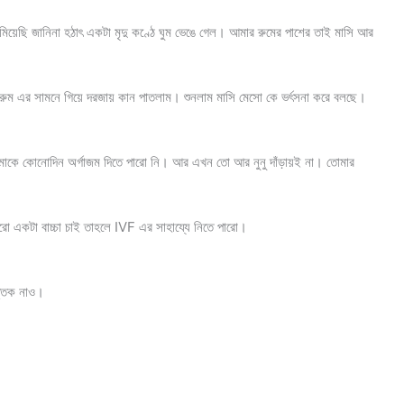
িয়েছি জানিনা হঠাৎ একটা মৃদু কণ্ঠে ঘুম ভেঙে গেল। আমার রুমের পাশের তাই মাসি আর
রুম এর সামনে গিয়ে দরজায় কান পাতলাম। শুনলাম মাসি মেসো কে ভর্ৎসনা করে বলছে।
 আমাকে কোনোদিন অর্গাজম দিতে পারো নি। আর এখন তো আর নুনু দাঁড়ায়ই না। তোমার
 একটা বাচ্চা চাই তাহলে IVF এর সাহায্যে নিতে পারো।
ত্তক নাও।