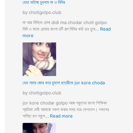
ব
হেডা ভাইঙ্গা চুদলাম মা ও দিদির
ক্স
থে
ক
by chotigolpo.club
কে
রা
সু
মা আর দিদিকে চোদা didi ma chodar choti golpo
ন্দ
দিদি ও মাকে চোদার বাংলা চটি গল্প দিদির কচি দুধ চুষে…
Read
রী
:
more
M
হে
a
ডা
d
ভা
a
ই
m
ঙ্গা
কে
চু
চু
দ
হেড স্যার জোর করে চুদলো ছাত্রীকে jor kore choda
দ
লা
লা
by chotigolpo.club
ম
ম
মা
jor kore chodar golpo আজ স্কুলের বাংলা শিক্ষিকা
ও
প্রতিমা দেবী আমাকে নকল করার সময় ধরে ফেললেন। নকলের
দি
:
শাস্তি হল স্কুল…
Read more
দি
হে
র
ড