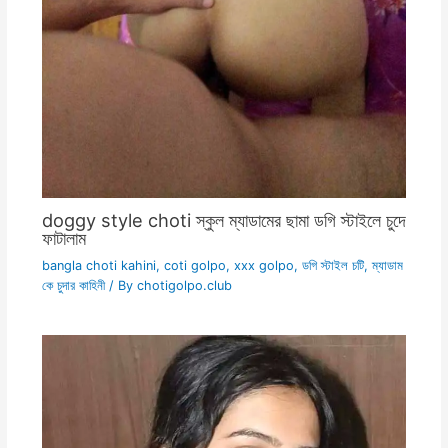
doggy style choti স্কুল ম্যাডামের ছামা ডগি স্টাইলে চুদে
ফাটালাম
bangla choti kahini
,
coti golpo
,
xxx golpo
,
ডগি স্টাইল চটি
,
ম্যাডাম
কে চুদার কাহিনী
/ By
chotigolpo.club