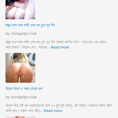
র
জো
র
ক
হুজুর বলল আয় মাগী তোর গুদ চুদে সুখ দিব
রে
চু
by chotigolpo.club
দ
লো
হুজুর বলল আয় মাগী তোর গুদ চুদে সুখ দিব সময়টা আশির দশক। প্রত্যন্ত এক গ্রাম।
ছা
:
কাঁচা রাস্তা। বিদ্যুৎ নেই। গ্রামের…
Read more
ত্রী
হু
কে
জু
j
র
o
ব
r
ল
k
ল
o
আ
হিল্লা বিবাহ ও পাছা চোদার গল্প
r
য়
e
মা
by chotigolpo.club
c
গী
h
তো
হিল্লা বিয়ে চটি গল্প চেয়ারম্যানের বয়স ৬০ ছুই ছুই করছে, এই বয়সেও মেয়েদের প্রতি ছোঁক
o
র
:
ছোঁক ভাব। সকাল বেলা নদীর…
Read more
d
গু
হি