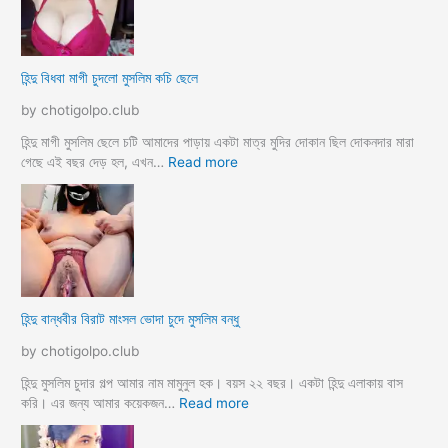
দে
মু
জো
স
র
লি
হিন্দু বিধবা মাগী চুদলো মুসলিম কচি ছেলে
ক
ম
রে
দে
by chotigolpo.club
চু
ব
দ
র
হিন্দু মাগী মুসলিম ছেলে চটি আমাদের পাড়ায় একটা মাত্র মুদির দোকান ছিল দোকনদার মারা
লো
হ
:
গেছে এই বছর দেড় হল, এখন…
Read more
ট
হি
সে
ন্দু
ক্স
বি
কা
ধ
হি
বা
নী
মা
h
গী
হিন্দু বান্ধবীর বিরাট মাংসল ভোদা চুদে মুসলিম বন্ধু
i
চু
n
দ
by chotigolpo.club
d
লো
u
মু
হিন্দু মুসলিম চুদার গল্প আমার নাম মামুনুল হক। বয়স ২২ বছর। একটা হিন্দু এলাকায় বাস
m
স
:
করি। এর জন্য আমার কয়েকজন…
Read more
u
লি
হি
s
ম
ন্দু