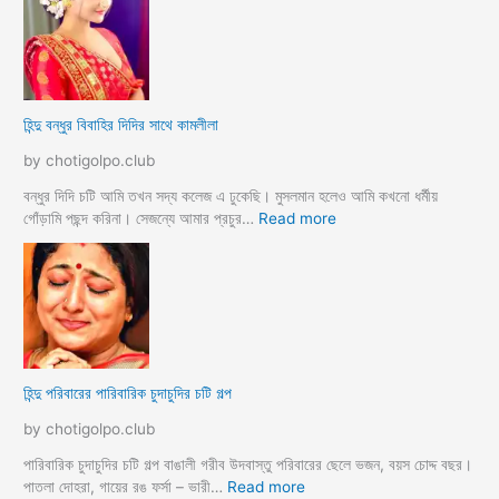
l
ক
বা
i
চি
ন্ধ
m
ছে
বী
s
লে
র
e
বি
হিন্দু বন্ধুর বিবাহির দিদির সাথে কামলীলা
x
রা
s
ট
by chotigolpo.club
t
মাং
o
স
বন্ধুর দিদি চটি আমি তখন সদ্য কলেজ এ ঢুকেছি। মুসলমান হলেও আমি কখনো ধর্মীয়
r
ল
:
গোঁড়ামি পছন্দ করিনা। সেজন্যে আমার প্রচুর…
Read more
y
ভো
হি
দা
ন্দু
চু
ব
দে
ন্ধু
মু
র
স
বি
লি
বা
হিন্দু পরিবারের পারিবারিক চুদাচুদির চটি গল্প
ম
হি
ব
র
by chotigolpo.club
ন্ধু
দি
দি
পারিবারিক চুদাচুদির চটি গল্প বাঙালী গরীব উদবাস্তু পরিবারের ছেলে ভজন, বয়স চোদ্দ বছর।
র
:
পাতলা দোহরা, গায়ের রঙ ফর্সা – ভারী…
Read more