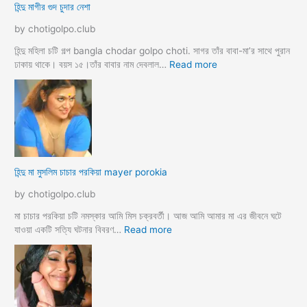
হিন্দু মাগীর গুদ চুদার নেশা
ল
দে
by chotigolpo.club
ভা
র্জি
হিন্দু মহিলা চটি গল্প bangla chodar golpo choti. সাগর তাঁর বাবা-মা’র সাথে পুরান
ন
:
ঢাকায় থাকে। বয়স ১৫।তাঁর বাবার নাম দেবলাল…
Read more
পো
হি
দ
ন্দু
চু
মা
দ
গী
লো
র
মু
গু
স
দ
হিন্দু মা মুসলিম চাচার পরকিয়া mayer porokia
লি
চু
ম
দা
by chotigolpo.club
ভা
র
তা
নে
মা চাচার পরকিয়া চটি নমস্কার আমি মিস চক্রবর্তী। আজ আমি আমার মা এর জীবনে ঘটে
র
শা
:
যাওয়া একটি সত্যি ঘটনার বিবরণ…
Read more
হি
ন্দু
মা
মু
স