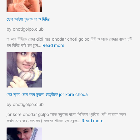
দ
মে
লে
স
সে
ব
হেডা ভাইঙ্গা চুদলাম মা ও দিদির
ক্স
থে
ক
কে
by chotigolpo.club
রা
সু
ন্দ
মা আর দিদিকে চোদা didi ma chodar choti golpo দিদি ও মাকে চোদার বাংলা চটি
রী
:
গল্প দিদির কচি দুধ চুষে…
Read more
M
হে
a
ডা
d
ভা
a
ই
m
ঙ্গা
কে
চু
চু
দ
হেড স্যার জোর করে চুদলো ছাত্রীকে jor kore choda
দ
লা
লা
ম
by chotigolpo.club
ম
মা
ও
jor kore chodar golpo আজ স্কুলের বাংলা শিক্ষিকা প্রতিমা দেবী আমাকে নকল
দি
:
করার সময় ধরে ফেললেন। নকলের শাস্তি হল স্কুল…
Read more
দি
হে
র
ড
স্যা