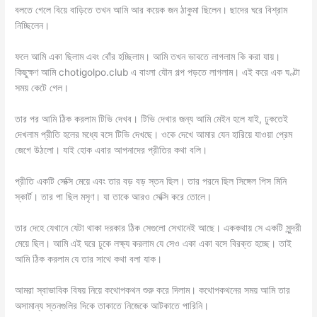
বলতে গেলে বিয়ে বাড়িতে তখন আমি আর কয়েক জন ঠাকুমা ছিলেন। ছাদের ঘরে বিশ্রাম
নিচ্ছিলেন।
ফলে আমি একা ছিলাম এবং বোঁর হচ্ছিলাম। আমি তখন ভাবতে লাগলাম কি করা যায়।
কিছুক্ষণ আমি chotigolpo.club এ বাংলা যৌন গল্প পড়তে লাগলাম। এই করে এক ঘণ্টা
সময় কেটে গেল।
তার পর আমি ঠিক করলাম টিভি দেখব। টিভি দেখার জন্য আমি মেইন হলে যাই, ঢুকতেই
দেখলাম প্রীতি হলের মধ্যে বসে টিভি দেখছে। ওকে দেখে আমার যেন হারিয়ে যাওয়া প্রেম
জেগে উঠলো। যাই হোক এবার আপনাদের প্রীতির কথা বলি।
প্রীতি একটি সেক্সি মেয়ে এবং তার বড় বড় স্তন ছিল। তার পরনে ছিল সিঙ্গেল পিস মিনি
স্কার্ট। তার পা ছিল মসৃণ। যা তাকে আরও সেক্সি করে তোলে।
তার দেহে যেখানে যেটা থাকা দরকার ঠিক সেগুলো সেখানেই আছে। এককথায় সে একটি সুন্দরী
মেয়ে ছিল। আমি এই ঘরে ঢুকে লক্ষ্য করলাম যে সেও একা একা বসে বিরক্ত হচ্ছে। তাই
আমি ঠিক করলাম যে তার সাথে কথা বলা যাক।
আমরা স্বাভাবিক বিষয় নিয়ে কথোপকথন শুরু করে দিলাম। কথোপকথনের সময় আমি তার
অসামান্য স্তনগুলির দিকে তাকাতে নিজেকে আটকাতে পারিনি।