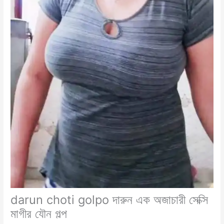
darun choti golpo দারুন এক অজাচারী সেক্সি
মাগীর যৌন গল্প