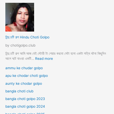
সা
হি
থে
ন্দু
কা
প
ম
রি
লী
বা
লা
রে
র
হিন্দু চটি গল্প Hindu Choti Golpo
পা
রি
by chotigolpo.club
বা
রি
হিন্দু চটি গল্প আমি আজ যেই স্টোরী টা শেয়ার করবো সেটা হলো একটা সত্যি ঘটনা কিছুদিন
ক
:
আগে ঘটে যাওয়া একটি…
Read more
চু
হি
ammu ke chudar golpo
দা
ন্দু
চু
চ
apu ke chodar choti golpo
দি
টি
aunty ke chodar golpo
র
গ
চ
ল্প
bangla choti club
টি
H
গ
bangla choti golpo 2023
i
ল্প
n
bangla choti golpo 2024
d