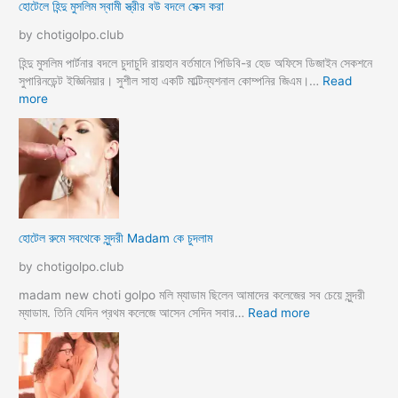
হোটেলে হিন্দু মুসলিম স্বামী স্ত্রীর বউ বদলে সেক্স করা
by chotigolpo.club
হিন্দু মুসলিম পার্টনার বদলে চুদাচুদি রায়হান বর্তমানে পিডিবি-র হেড অফিসে ডিজাইন সেকশনে
সুপারিনডেন্ট ইজ্ঞিনিয়ার। সুশীল সাহা একটি মাল্টিন্যশনাল কোম্পনির জিএম।…
Read
:
more
হো
টে
লে
হি
ন্দু
মু
স
হোটেল রুমে সবথেকে সুন্দরী Madam কে চুদলাম
লি
ম
by chotigolpo.club
স্বা
মী
madam new choti golpo মলি ম্যাডাম ছিলেন আমাদের কলেজের সব চেয়ে সুন্দরী
স্ত্রী
:
ম্যাডাম. তিনি যেদিন প্রথম কলেজে আসেন সেদিন সবার…
Read more
র
হো
ব
টে
উ
ল
ব
রু