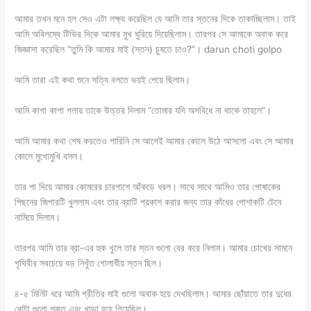
আমার তখন মনে হল সেও এটা লক্ষ্য করেছিল যে আমি তার স্তনের দিকে তাকাচ্ছিলাম। তাই
আমি অবিলম্বে টিভির দিকে আমার মুখ ঘুরিয়ে দিয়েছিলাম। তারপর সে আমাকে অবাক করে
জিজ্ঞাসা করেছিল “তুমি কি আমার মাই (স্তন) চুষতে চাও?”। darun choti golpo
আমি তারা এই কথা শুনে সত্যি বলতে ভয়ই পেয়ে ছিলাম।
আমি কাপা কাপা গলায় তাকে উত্তর দিলাম “তোমার যদি অসবিধে না থাকে তাহলে”।
আমি আমার কথা শেষ করতেও পারিনি সে আগেই আমার কোলে উঠে আসলো এবং সে আমার
কোলে মুখোমুখি বসল।
তার পা দিয়ে আমার কোমরের চারপাশে আঁকড়ে ধরল। সাথে সাথে আমিও তার পোষাকের
পিছনের জিপারটি খুললাম এবং তার ব্রাটি প্রকাশ করার জন্য তার কাঁধের পোশাকটি টেনে
নামিয়ে দিলাম।
তারপর আমি তার ব্রা-এর হুক খুলে তার স্তন গুলো বের করে নিলাম। আমার চোখের সামনে
পৃথিবীর সবচেয়ে বড় নিখুঁত গোলার্ধীয় স্তন ছিল।
৪-৫ মিনিট ধরে আমি প্রীতির মাই গুলো অবাক হয়ে দেখছিলাম। আমার ছোঁয়াতে তার দুধের
বোটা গুলো শক্ত এবং খাড়া হয়ে গিয়েছিল।