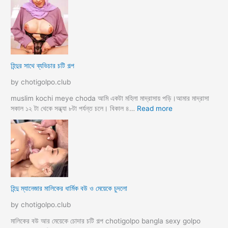
a
দ
ল্লা
চু
বি
দে
বা
সু
হ
খ
ও
দি
পা
হিন্দুর সাথে ব্যভিচার চটি গল্প
ব
ছা
চো
by chotigolpo.club
দা
র
muslim kochi meye choda আমি একটা মহিলা মাদ্রাসায় পড়ি।আমার মাদ্রাসা
গ
:
সকাল ১২ টা থেকে সন্ধ্যা ৮টা পর্যন্ত চলে। বিকাল ৪…
Read more
ল্প
হি
ন্দু
র
সা
থে
ব্য
ভি
হিন্দু ম্যানেজার মালিকের ধার্মিক বউ ও মেয়েকে চুদলো
চা
র
by chotigolpo.club
চ
টি
মালিকের বউ আর মেয়েকে চোদার চটি গল্প chotigolpo bangla sexy golpo