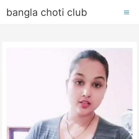
Skip
bangla choti club
to
content