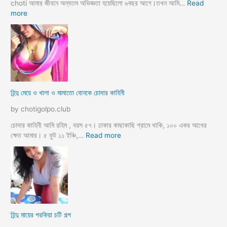
গ
choti আমার জীবনে অন্যতম অভিজ্ঞতা হয়েছিলো ৬বছর আগে।তখন আমি…
Read
ল্প
:
more
হি
ন্দু
ম্যা
নে
জা
র
মা
হিন্দু মেয়ে ও খালা ও মামাতো বোনকে চোদার কাহিনী
লি
কে
by chotigolpo.club
র
ধা
চোদার কাহিনী আমি রহিম , বয়স ৫৭। ঢাকার কাছাকাছি গ্রামে থাকি, ১০০ একর আখের
র্মি
:
ক্ষেত আমার। ৫ ফুট ১১ ইঞ্চি,…
Read more
ক
হি
ব
ন্দু
উ
মে
ও
য়ে
মে
ও
য়ে
খা
কে
লা
হিন্দু মায়ের পরকিয়া চটি গল্প
চু
ও
দ
মা