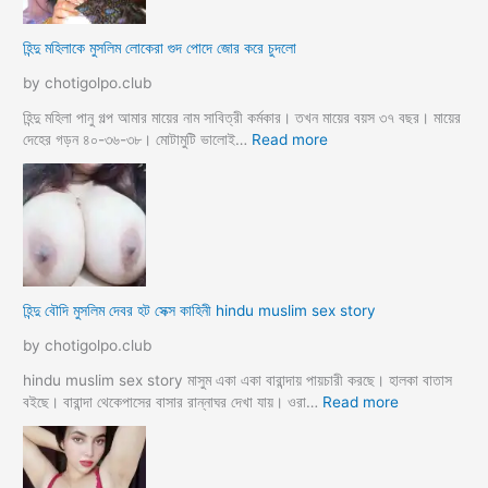
লি
ম
হিন্দু মহিলাকে মুসলিম লোকেরা গুদ পোদে জোর করে চুদলো
চা
চা
by chotigolpo.club
র
প
হিন্দু মহিলা পানু গল্প আমার মায়ের নাম সাবিত্রী কর্মকার। তখন মায়ের বয়স ৩৭ বছর। মায়ের
র
:
দেহের গড়ন ৪০-৩৬-৩৮। মোটামুটি ভালোই…
Read more
কি
হি
য়া
ন্দু
m
ম
a
হি
y
লা
e
কে
r
মু
হিন্দু বৌদি মুসলিম দেবর হট সেক্স কাহিনী hindu muslim sex story
p
স
o
লি
by chotigolpo.club
r
ম
o
লো
hindu muslim sex story মাসুম একা একা বারান্দায় পায়চারী করছে। হালকা বাতাস
k
কে
:
বইছে। বারান্দা থেকেপাসের বাসার রান্নাঘর দেখা যায়। ওরা…
Read more
i
রা
হি
a
গু
ন্দু
দ
বৌ
পো
দি