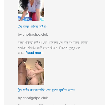
উ
মে
ও
য়ে
মে
ও
য়ে
খা
কে
লা
হিন্দু মায়ের পরকিয়া চটি গল্প
চু
ও
দ
by chotigolpo.club
মা
লো
মা
মায়ের পরকিয়া চটি গল্প সেন পরিবারের বেশ নাম যশ আছে এনাদের
তো
পাড়াতে।পরিবারে মোট ৩ জন থাকেন ।মিসেস মুনমুন সেন,
বো
:
তার…
Read more
ন
হি
কে
ন্দু
চো
মা
দা
য়ে
র
র
কা
প
হি
র
হিন্দু মাগীর লদলদে ভার্জিন পোদ চুদলো মুসলিম ভাতার
নী
কি
by chotigolpo.club
য়া
চ