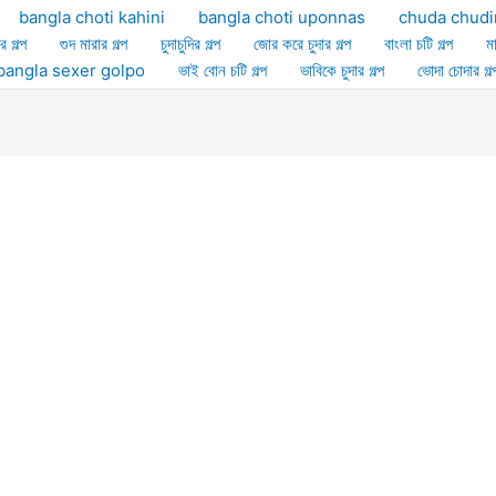
bangla choti kahini
bangla choti uponnas
chuda chudi
র গল্প
গুদ মারার গল্প
চুদাচুদির গল্প
জোর করে চুদার গল্প
বাংলা চটি গল্প
ম
ল্প bangla sexer golpo
ভাই বোন চটি গল্প
ভাবিকে চুদার গল্প
ভোদা চোদার গল্