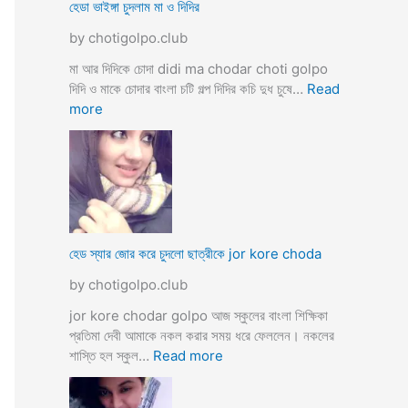
ব
হেডা ভাইঙ্গা চুদলাম মা ও দিদির
ক্স
থে
ক
by chotigolpo.club
কে
রা
সু
মা আর দিদিকে চোদা didi ma chodar choti golpo
ন্দ
দিদি ও মাকে চোদার বাংলা চটি গল্প দিদির কচি দুধ চুষে…
Read
রী
:
more
M
হে
a
ডা
d
ভা
a
ই
m
ঙ্গা
কে
চু
চু
দ
হেড স্যার জোর করে চুদলো ছাত্রীকে jor kore choda
দ
লা
লা
by chotigolpo.club
ম
ম
মা
jor kore chodar golpo আজ স্কুলের বাংলা শিক্ষিকা
ও
প্রতিমা দেবী আমাকে নকল করার সময় ধরে ফেললেন। নকলের
দি
:
শাস্তি হল স্কুল…
Read more
দি
হে
র
ড