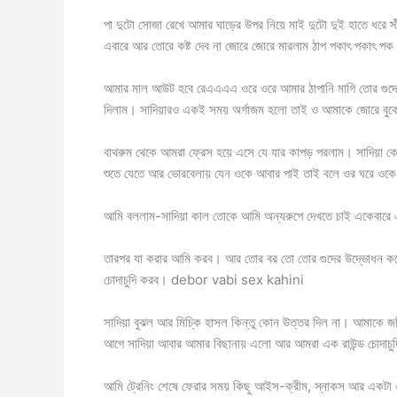
পা দুটো সোজা রেখে আমার ঘাড়ের উপর নিয়ে মাই দুটো দুই হাতে ধরে স্
এবারে আর তোরে কষ্ট দেব না জোরে জোরে মারলাম ঠাপ পকাৎ পকাৎ পক 
আমার মাল আউট হবে রেএএএএ ওরে ওরে আমার ঠাপানি মাগি তোর গুদে 
দিলাম। সাদিয়ারও একই সময় অর্গাজম হলো তাই ও আমাকে জোরে বুকের স
বাথরুম থেকে আমরা ফ্রেস হয়ে এসে যে যার কাপড় পরলাম। সাদিয়া ক
শুতে যেতে আর ভোরবেলায় যেন ওকে আবার পাই তাই বলে ওর ঘরে ওক
আমি বললাম-সাদিয়া কাল তোকে আমি অন্যরুপে দেখতে চাই একেবার
তারপর যা করার আমি করব। আর তোর বর তো তোর গুদের উদ্ভোধন কর
চোদাচুদি করব। debor vabi sex kahini
সাদিয়া বুঝল আর মিচ্কি হাসল কিন্তু কোন উত্তর দিল না। আমাকে জড়
আগে সাদিয়া আবার আমার বিছানায় এলো আর আমরা এক রাউন্ড চোদাচুদ
আমি ট্রেনিং শেষে ফেরার সময় কিছু আইস-ক্রীম, স্নাকস আর একটা এ্য