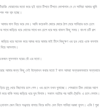
টীয়ারিং ঘোরানোর মতো করে দুই হাতে টিপতে টিপতে কোপালাম নে নে সাদিয়া আমার বান্দি
পক পক শব্দ হচ্ছে।
আমার মাল দিয়ে ভরে দেব। আমি কয়েকটা জোরে জোরে ঠাপ মেরে সাদিয়ার গুদে ঢেলে
াথে জড়িয়ে ধরে ধোনের সাথে গুদ চেপে ধরে শুয়ে থাকল কিছু সময়। বাংলা চটি গল্প
ে জড়িয়ে ধরে অনেক করে আদর করে আবার মাই টিপে কিছুক্ষণ ওর দুধ খেয়ে ওকে বললাম
ে দিয়ে আসলাম।
ে একজন মুসলমান ঘরের বৌ এর মতো।
েছে আমার জন্য কিছু নেই উদ্ভোধন করার মতো ? কাল আমরা অন্যরকমভাবে অন্যভাবে
িয়ে চুমু খেয়ে বিছানায় চলে গেল। ওর ছেলে তখন ঘুমাচ্ছে। শেষরাতে ঠিক ভোরের আগে
ি করে বাকি সময় জড়িয়ে ধরে ঘুম দিলাম। সকাল নয়টার পর আমি ট্রেনিং এ চলে গেলাম।
ানাল জেল কিনে সন্ধ্যায় বাসায় ফিরে কলিং বেল দিলে সাদিয়া দরজা খুলল। একি ! পুরা