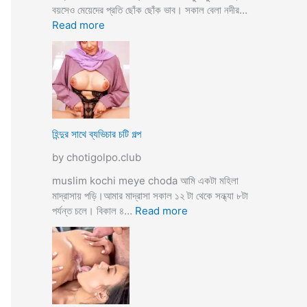
তো
বয়সেও মেয়েদের প্রতি ছোঁক ছোঁক ভাব। সকাল বেলা নদীর…
o
র
:
Read more
d
গু
হি
a
দ
ল্লা
চু
বি
দে
বা
সু
হ
খ
ও
দি
পা
হিন্দুর সাথে ব্যভিচার চটি গল্প
ব
ছা
by chotigolpo.club
চো
দা
muslim kochi meye choda আমি একটা মহিলা
র
মাদ্রাসায় পড়ি।আমার মাদ্রাসা সকাল ১২ টা থেকে সন্ধ্যা ৮টা
গ
:
পর্যন্ত চলে। বিকাল ৪…
Read more
ল্প
হি
ন্দু
র
সা
থে
ব্য