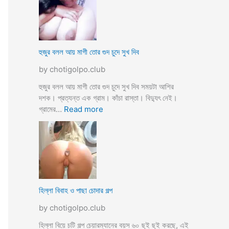
স্যা
র
জো
র
ক
হুজুর বলল আয় মাগী তোর গুদ চুদে সুখ দিব
রে
by chotigolpo.club
চু
দ
হুজুর বলল আয় মাগী তোর গুদ চুদে সুখ দিব সময়টা আশির
লো
দশক। প্রত্যন্ত এক গ্রাম। কাঁচা রাস্তা। বিদ্যুৎ নেই।
ছা
:
গ্রামের…
Read more
ত্রী
হু
কে
জু
j
র
o
ব
r
ল
k
ল
o
আ
হিল্লা বিবাহ ও পাছা চোদার গল্প
r
য়
e
by chotigolpo.club
মা
c
গী
হিল্লা বিয়ে চটি গল্প চেয়ারম্যানের বয়স ৬০ ছুই ছুই করছে, এই
h