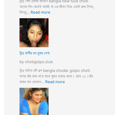
হিন্দু পোদ চোদার কাহিনি bangla new fuck choti
টি
অনেক দিন থেকেই ভাবছি মা এর জীবন নিয়ে একটা গল্পঃ লিখব,
গ
:
কিন্তু…
Read more
ল্প
হি
ন্দু
মা
গী
র
ল
দ
হিন্দু মাগীর গুদ চুদার নেশা
ল
by chotigolpo.club
দে
ভা
হিন্দু মহিলা চটি গল্প bangla chodar golpo choti.
র্জি
সাগর তাঁর বাবা-মা’র সাথে পুরান ঢাকায় থাকে। বয়স ১৫।তাঁর
ন
:
বাবার নাম দেবলাল…
Read more
পো
হি
দ
ন্দু
চু
মা
দ
গী
লো
র
মু