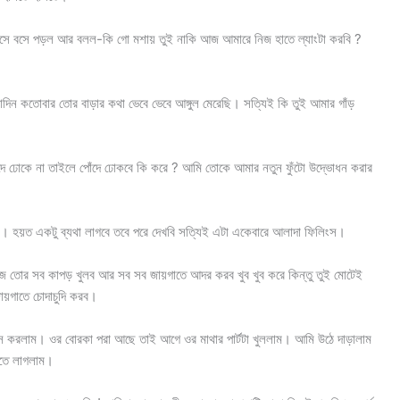
এসে বসে পড়ল আর বলল-কি গো মশায় তুই নাকি আজ আমারে নিজ হাতে ল্যাংটা করবি ?
রাদিন কতোবার তোর বাড়ার কথা ভেবে ভেবে আঙ্গুল মেরেছি। সত্যিই কি তুই আমার গাঁড়
দে ঢোকে না তাইলে পোঁদে ঢোকবে কি করে ? আমি তোকে আমার নতুন ফুঁটো উদ্ভোধন করার
।
 হয়ত একটু ব্যথা লাগবে তবে পরে দেখবি সত্যিই এটা একেবারে আলাদা ফিলিংস।
আজ তোর সব কাপড় খুলব আর সব সব জায়গাতে আদর করব খুব খুব করে কিন্তু তুই মোটেই
ায়গাতে চোদাচুদি করব।
কিস করলাম। ওর বোরকা পরা আছে তাই আগে ওর মাথার পার্টটা খুললাম। আমি উঠে দাড়ালাম
খেতে লাগলাম।