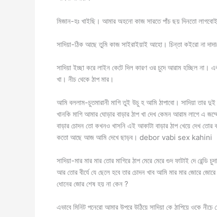
মিজান-হঃ খাইছি। আমার অহনো কাজ সারতে পাঁচ ছয় দিনতো লাগবো
সাদিয়া-ঠিক আছে তুমি কাজ সাইরাইয়াই আহো। চিন্তা কইরো না দাদা
সাদিয়া ইচ্ছা করে লাইন কেটে দিল কারণ ওর চুদে আরাম হচ্ছিল না
খা। নীচ থেকে ঠাপ মার।
আমি বললাম-চুতমারানী মাগি তুই উচু হ আমি ঠাপাবো। সাদিয়া তার দুই
খানকি মাগি আমার ঘোড়ার বাড়ার ঠাপ খা দেখ কেমন আরাম লাগে এ জম্
বাড়ার চোদন তো কখনও খাসনি এই আকাটা বাড়ার ঠাপ খেয়ে দেখ তোর ক
কতো আছে আজ আমি দেখে ছাড়ব। debor vabi sex kahini
সাদিয়া-মার মার মার তোর মাগিরে ঠাপ মেরে মেরে গুদ ফাটাই দে র
আর তোর বীর্যে যে ছেলে হবে তার চোদন খাব আমি মার মার জোরে জোরে
ধোনের জোর শেষ হয় না কেন ?
এভাবে মিনিট পনেরো আমার উপরে উঠিয়ে সাদিয়া কে ঠাপিয়ে ওকে নীচে ফ