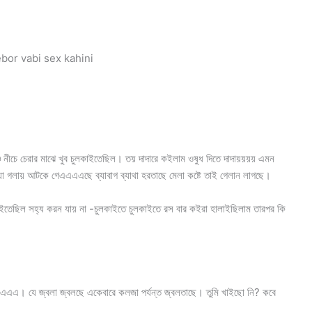
? debor vabi sex kahini
ে চেরার মাঝে খুব চুলকাইতেছিল। তয় দাদারে কইলাম ওষুধ দিতে দাদায়য়য়য় এমন
া গলায় আটকে গেএএএএছে ব্যাবাগ ব্যাথা হরতাছে মেলা কষ্টে তাই গেলান লাগছে।
ছিল সহ্য করন যায় না -চুলকাইতে চুলকাইতে রস বার কইরা হালাইছিলাম তারপর কি
এএএএএ। যে জ্বলা জ্বলছে একেবারে কলজা পর্যন্ত জ্বলতাছে। তুমি খাইছো নি? কবে