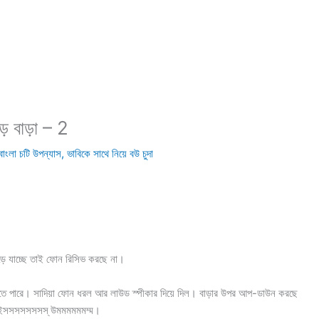
ড় বাড়া – 2
বাংলা চটি উপন্যাস
,
ভাবিকে সাথে নিয়ে বউ চুদা
কড়ে যাচ্ছে তাই ফোন রিসিভ করছে না।
তে পারে। সাদিয়া ফোন ধরল আর লাউড স্পীকার দিয়ে দিল। বাড়ার উপর আপ-ডাউন করছে
 ইসসসসসসসস্ উমমমমমমম্ম।