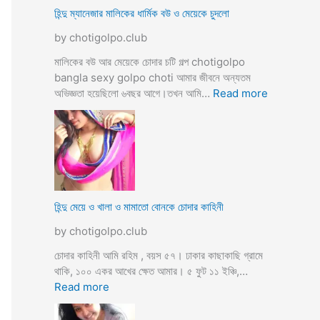
ভি
হিন্দু ম্যানেজার মালিকের ধার্মিক বউ ও মেয়েকে চুদলো
চা
by chotigolpo.club
র
চ
মালিকের বউ আর মেয়েকে চোদার চটি গল্প chotigolpo
টি
bangla sexy golpo choti আমার জীবনে অন্যতম
গ
:
অভিজ্ঞতা হয়েছিলো ৬বছর আগে।তখন আমি…
Read more
ল্প
হি
ন্দু
ম্যা
নে
জা
র
মা
হিন্দু মেয়ে ও খালা ও মামাতো বোনকে চোদার কাহিনী
লি
by chotigolpo.club
কে
র
চোদার কাহিনী আমি রহিম , বয়স ৫৭। ঢাকার কাছাকাছি গ্রামে
ধা
থাকি, ১০০ একর আখের ক্ষেত আমার। ৫ ফুট ১১ ইঞ্চি,…
র্মি
:
Read more
ক
হি
ব
ন্দু