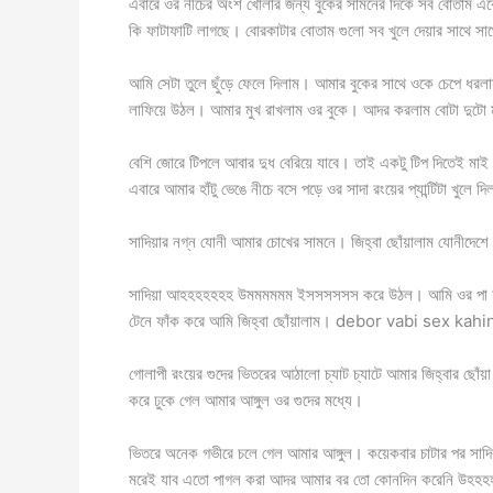
এবারে ওর নীচের অংশ খোলার জন্য বুকের সামনের দিকে সব বোতাম একে এ
কি ফাটাফাটি লাগছে। বোরকাটার বোতাম গুলো সব খুলে দেয়ার সাথে সাথে
আমি সেটা তুলে ছুঁড়ে ফেলে দিলাম। আমার বুকের সাথে ওকে চেপে ধরলাম
লাফিয়ে উঠল। আমার মুখ রাখলাম ওর বুকে। আদর করলাম বোটা দুটো 
বেশি জোরে টিপলে আবার দুধ বেরিয়ে যাবে। তাই একটু টিপ দিতেই মা
এবারে আমার হাঁটু ভেঙে নীচে বসে পড়ে ওর সাদা রংয়ের প্যান্টিটা খুলে দ
সাদিয়ার নগ্ন যোনী আমার চোখের সামনে। জিহ্বা ছোঁয়ালাম যোনীদেশে।
সাদিয়া আহহহহহহহ উমমমমমম ইসসসসসস করে উঠল। আমি ওর পা দুটো ফা
টেনে ফাঁক করে আমি জিহ্বা ছোঁয়ালাম। debor vabi sex kahi
গোলাপী রংয়ের গুদের ভিতরের আঠালো চ্যাট চ্যাটে আমার জিহ্বার ছোঁয়
করে ঢুকে গেল আমার আঙ্গুল ওর গুদের মধ্যে।
ভিতরে অনেক গভীরে চলে গেল আমার আঙ্গুল। কয়েকবার চাটার পর সাদ
মরেই যাব এতো পাগল করা আদর আমার বর তো কোনদিন করেনি উহহহহহ