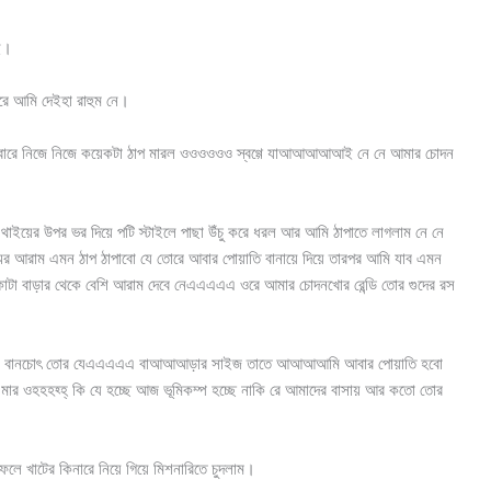
ই।
রে আমি দেইহা রাহুম নে।
। এবারে নিজে নিজে কয়েকটা ঠাপ মারল ওওওওওও স্বগ্গে যাআআআআআই নে নে আমার চোদন
 থাইয়ের উপর ভর দিয়ে পটি স্টাইলে পাছা উঁচু করে ধরল আর আমি ঠাপাতে লাগলাম নে নে
মের আরাম এমন ঠাপ ঠাপাবো যে তোরে আবার পোয়াতি বানায়ে দিয়ে তারপর আমি যাব এমন
াটা বাড়ার থেকে বেশি আরাম দেবে নেএএএএএ ওরে আমার চোদনখোর রেন্ডি তোর গুদের রস
েন্ডি চুদা বানচোৎ তোর যেএএএএএ বাআআআড়ার সাইজ তাতে আআআআমি আবার পোয়াতি হবো
 মার ওহহহহ্হ্ কি যে হচ্ছে আজ ভূমিকম্প হচ্ছে নাকি রে আমাদের বাসায় আর কতো তোর
েলে খাটের কিনারে নিয়ে গিয়ে মিশনারিতে চুদলাম।