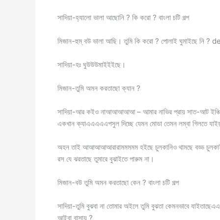
সাদিয়া-হ্যালো ভালা আছোনি ? কি করো ? বাংলা চটি গল্প
মিজান-হুম্ বউ ভালা আছি। তুমি কি করো ? পোলাই ঘুমাইছে নি 
সাদিয়া-হঃ ঘুউউউমাইইইছে।
মিজান-তুমি অমন করতাছো ক্যান ?
সাদিয়া-আর কইও নাআআআআআ – আমার নাভির প্রায় সাত-আট ইঞ্চি নীচ
একখান ক্যাএএএএএপসুল দিচ্ছে যেমন মোডা তেমন লম্বা গিলতে যাইয়
অহন তাই আআআআআরারামমমমম হইছে চুলকানিও থামছে বড্ড চুলকাইতে
রস যে ঝরতাছে তুমারে বুঝাইতে পারুম না।
মিজান-বউ তুমি অমন করতাছো কেন ? বাংলা চটি গল্প
সাদিয়া-তুমি বুঝবা না তোমার অইলে তুমি বুঝতা কেমনভাবে যাইতাছে
আইবা বাসায় ?