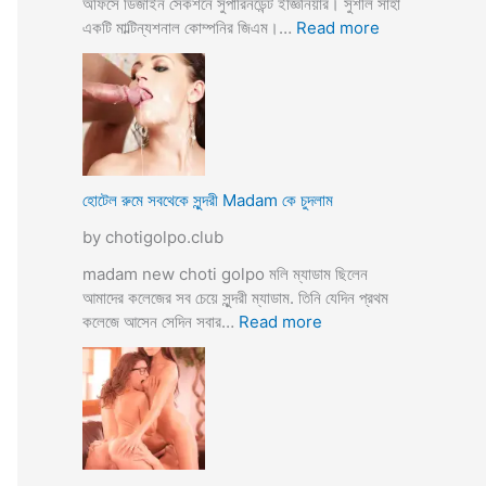
অফিসে ডিজাইন সেকশনে সুপারিনডেন্ট ইজ্ঞিনিয়ার। সুশীল সাহা
:
একটি মাল্টিন্যশনাল কোম্পনির জিএম।…
Read more
হো
টে
লে
হি
ন্দু
মু
স
হোটেল রুমে সবথেকে সুন্দরী Madam কে চুদলাম
লি
by chotigolpo.club
ম
স্বা
madam new choti golpo মলি ম্যাডাম ছিলেন
মী
আমাদের কলেজের সব চেয়ে সুন্দরী ম্যাডাম. তিনি যেদিন প্রথম
স্ত্রী
:
কলেজে আসেন সেদিন সবার…
Read more
র
হো
ব
টে
উ
ল
ব
রু
দ
মে
লে
স
সে