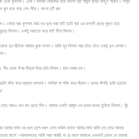
কে খুললাম। একি ! সাদিয়া বোরকার নীচে কালো ব্রা প্যান্টি ছাড়া কিছুই পরেনি। অপূর্ব
 ঝুপ করে পড়ে গেল নীচে। বাংলা চটি গল্প
। এবারে ব্রা খুললাম আর ওর দুধে ভরা মাই দুটো ব্রা এর বন্ধনী ছেড়ে মুক্ত হয়ে
মুচড়ে দিলাম। একটু আলতো করে মাই টিপে দিলাম।
ই থেকে দুধ ছিটকে আমার বুকে লাগল। আমি মুখ দিলাম আর টেনে টেনে একটু দুধ খেলাম।
িলাম।
 নীচ থেকে উপর জিহ্বা দিয়ে চাটা দিলাম। রসে ভেজা গুদ।
ঁক করে দাড়াতে বললাম। সাদিয়া পা ফাঁক করে দাঁড়াল। গুদের পাঁপড়ি দুটো দুহাতে
ni
া পেয়ে আরও যেন রস ছেড়ে দিল। আমার একটা আঙ্গুল ওর গুদের মধ্যে ঢুকিয়ে দিলাম। পুঁচ
িয়া আমার মাথা ওর গুদে চেপে ধরল এমন করিস ক্যান আমার দাদা আমি তো তোর আদরে
হহ মাগো -আহ্হহ্হ্হহহ্ আমি আর পারছি না রে আগে আমাকে এককাট চোদন দে তারপর