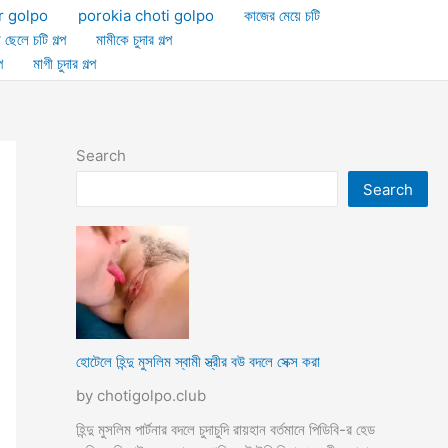
r golpo
porokia choti golpo
কাজের মেয়ে চটি
া ছেলে চটি গল্প
মামীকে চুদার গল্প
প
মাগী চুদার গল্প
Search
Search
হোটেলে হিন্দু মুসলিম স্বামী স্ত্রীর বউ বদলে সেক্স করা
by chotigolpo.club
হিন্দু মুসলিম পার্টনার বদলে চুদাচুদি রায়হান বর্তমানে পিডিবি-র হেড