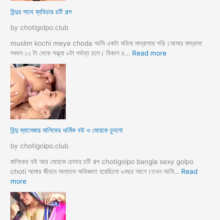
দি
পা
হিন্দুর সাথে ব্যভিচার চটি গল্প
ব
ছা
চো
by chotigolpo.club
দা
র
muslim kochi meye choda আমি একটা মহিলা মাদ্রাসায় পড়ি।আমার মাদ্রাসা
গ
:
সকাল ১২ টা থেকে সন্ধ্যা ৮টা পর্যন্ত চলে। বিকাল ৪…
Read more
ল্প
হি
ন্দু
র
সা
থে
ব্য
ভি
হিন্দু ম্যানেজার মালিকের ধার্মিক বউ ও মেয়েকে চুদলো
চা
র
by chotigolpo.club
চ
টি
মালিকের বউ আর মেয়েকে চোদার চটি গল্প chotigolpo bangla sexy golpo
গ
choti আমার জীবনে অন্যতম অভিজ্ঞতা হয়েছিলো ৬বছর আগে।তখন আমি…
Read
ল্প
:
more
হি
ন্দু
ম্যা
নে