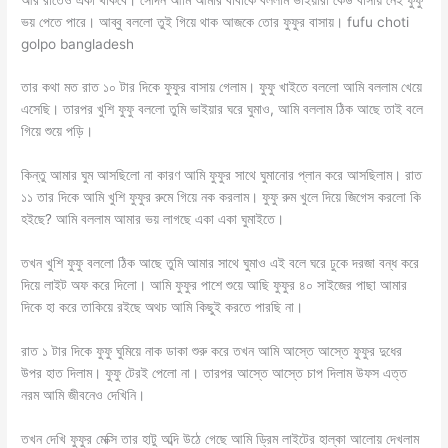
ভয় পেতে পারে। আব্বু বললো তুই গিয়ে থাক আজকে তোর ফুফুর বাসায়। fufu choti
golpo bangladesh
তার কথা মত রাত ১০ টার দিকে ফুফুর বাসায় গেলাম। ফুফু খাইতে বললো আমি বললাম খেয়ে
এসেছি। তারপর খুশি ফুফু বললো তুমি ভাইয়ার ঘরে ঘুমাও, আমি বললাম ঠিক আছে তাই বলে
গিয়ে শুয়ে পড়ি।
কিন্তু আমার ঘুম আসছিলো না কারণ আমি ফুফুর সাথে ঘুমানোর প্লান করে আসছিলাম। রাত
১১ তার দিকে আমি খুশি ফুফুর রুমে গিয়ে নক করলাম। ফুফু রুম খুলে দিয়ে জিগেস করলো কি
হইছে? আমি বললাম আমার ভয় লাগছে একা একা ঘুমাইতে।
তখন খুশি ফুফু বললো ঠিক আছে তুমি আমার সাথে ঘুমাও এই বলে ঘরে ঢুকে দরজা বন্ধ করে
দিয়ে লাইট অফ করে দিলো। আমি ফুফুর পাশে শুয়ে আছি ফুফুর ৪০ সাইজের পাছা আমার
দিকে হা করে তাকিয়ে রইছে অথচ আমি কিছুই করতে পারছি না।
রাত ১ টার দিকে ফুফু ঘুমিয়ে নাক ডাকা শুরু করে তখন আমি আস্তে আস্তে ফুফুর দুধের
উপর হাত দিলাম। ফুফু টেরই পেলো না। তারপর আস্তে আস্তে চাপ দিলাম উফস এত্ত
নরম আমি জীবনেও দেখিনি।
তখন দেখি ফুফুর মেক্সি তার হাটু অব্দি উঠে গেছে আমি ড্রিম লাইটের হাল্কা আলোয় দেখলাম