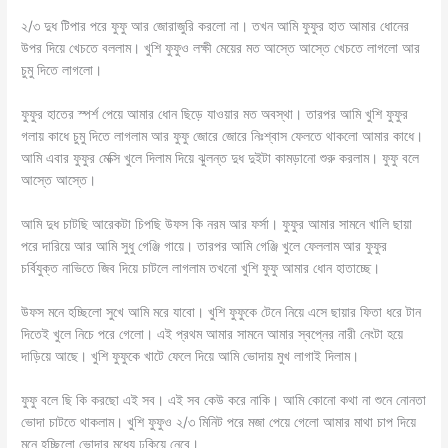
২/৩ দুধ টিপার পরে ফুফু আর জোরাজুরি করলো না। তখন আমি ফুফুর হাত আমার ধোনের
উপর দিয়ে খেচতে বললাম। খুশি ফুফুও লক্ষী মেয়ের মত আস্তে আস্তে খেচতে লাগলো আর
চুমু দিতে লাগলো।
ফুফুর হাতের স্পর্শ পেয়ে আমার ধোন ছিড়ে যাওয়ার মত অবস্থা। তারপর আমি খুশি ফুফুর
গলায় কাধে চুমু দিতে লাগলাম আর ফুফু জোরে জোরে নিঃশ্বাস ফেলতে থাকলো আমার কাধে।
আমি এবার ফুফুর মেক্সি খুলে দিলাম দিয়ে ঝুলন্ত দুধ দুইটা কামড়ানো শুরু করলাম। ফুফু বলে
আস্তে আস্তে।
আমি দুধ চাটছি আরেকটা চিপছি উফস কি নরম আর ফর্সা। ফুফুর আমার সামনে খালি ছায়া
পরে দারিয়ে আর আমি সুধু গেঞ্জি গায়ে। তারপর আমি গেঞ্জি খুলে ফেললাম আর ফুফুর
চর্বিযুক্ত নাভিতে জিব দিয়ে চাটলে লাগলাম তখনো খুশি ফুফু আমার ধোন হাতাচ্ছে।
উফস মনে হচ্ছিলো সুখে আমি মরে যাবো। খুশি ফুফুকে টেনে নিয়ে এসে ছায়ার ফিতা ধরে টান
দিতেই খুলে নিচে পরে গেলো। এই প্রথম আমার সামনে আমার স্বপ্নের নারী নেংটা হয়ে
দাড়িয়ে আছে। খুশি ফুফুকে খাটে ফেলে দিয়ে আমি ভোদায় মুখ লাগাই দিলাম।
ফুফু বলে ছি কি করছো এই সব। এই সব কেউ করে নাকি। আমি কোনো কথা না শুনে নোনতা
ভোদা চাটতে থাকলাম। খুশি ফুফুও ২/৩ মিনিট পরে মজা পেয়ে গেলো আমার মাথা চাপ দিয়ে
মনে হচ্ছিলো ভোদার মধ্যে ঢুকিয়ে নেবে।