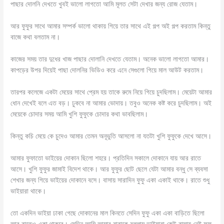
পাছার দোলনি দেখতে খুবই ভালো লাগতো আমি মূলত সেটা দেখার জন্য রোজ যেতাম।
আর ফুফুর সাথে আমার সম্পর্ক ভালো থাকায় গিয়ে তার সাথে এই গল্প অই গল্প করতাম কিন্তু
বাজে কথা বলতাম না।
কাজের সময় তার দুধের খাজ পাছার দোলানি দেখতে যেতাম। অনেক ভালো লাগতো আমার।
কাপড়ের উপর দিয়েই পাছা দোলনির ভিডিও করে এনে সেগুলো গিয়ে মাল আউট করতাম।
তারপর কলেজে একটা মেয়ের সাথে প্রেম হয় তাকে রুমে নিয়ে গিয়ে চুদছিলাম। মেয়েটা আমার
ধোন দেখেই বলে এত বড়। ঢুকবে না আমার ভোদায়। তবুও অনেক কষ্ট করে চুদছিলাম। অই
মেয়েকে চোদার সময় আমি খুশি ফুফুকে চোদার কথা ভাবছিলাম।
কিন্তু কচি মেয়ে কে চুদেও আমার তেমন অনূভুতি আসলো না যতটা খুশি ফুফুকে দেখে আসে।
আমার ফুফাতো ভাইয়ের দোকান ছিলো শহরে। প্রতিদিন সকালে দোকানে যায় আর রাতে
আসে। খুশি ফুফুর জামাই বিদেশ থাকে। আর ফুফুর ছোট ছেলে যেটা আমার বন্ধু সে ব্যবসা
শেখার জন্য গিয়ে ভাইয়ের দোকানে বসে। বাসায় সারাদিন ফুফু একা একাই থাকে। রাতে শুধু
ভাইয়ারা থাকে।
তো একদিন ভাইয়া ঢাকা গেছে দোকানের মাল কিনতে সেদিন ফুফু একা একা বাড়িতে ছিলো
আর রাতেও একা থাকবে। সেদিন আমি আমার বাবাকে বললাম ভাইয়ারা কেউ বাসায় নেই ফুফু