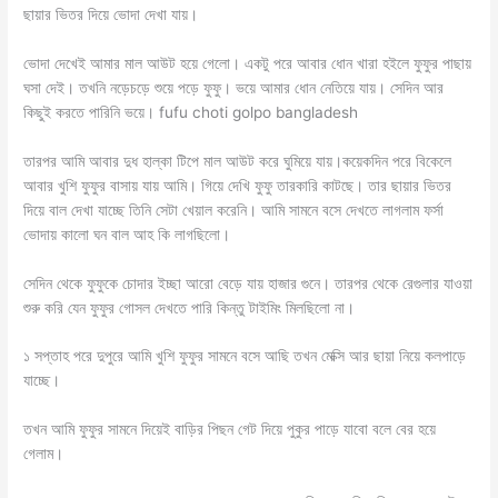
ছায়ার ভিতর দিয়ে ভোদা দেখা যায়।
ভোদা দেখেই আমার মাল আউট হয়ে গেলো। একটু পরে আবার ধোন খারা হইলে ফুফুর পাছায়
ঘসা দেই। তখনি নড়েচড়ে শুয়ে পড়ে ফুফু। ভয়ে আমার ধোন নেতিয়ে যায়। সেদিন আর
কিছুই করতে পারিনি ভয়ে। fufu choti golpo bangladesh
তারপর আমি আবার দুধ হাল্কা টিপে মাল আউট করে ঘুমিয়ে যায়।কয়েকদিন পরে বিকেলে
আবার খুশি ফুফুর বাসায় যায় আমি। গিয়ে দেখি ফুফু তারকারি কাটছে। তার ছায়ার ভিতর
দিয়ে বাল দেখা যাচ্ছে তিনি সেটা খেয়াল করেনি। আমি সামনে বসে দেখতে লাগলাম ফর্সা
ভোদায় কালো ঘন বাল আহ কি লাগছিলো।
সেদিন থেকে ফুফুকে চোদার ইচ্ছা আরো বেড়ে যায় হাজার গুনে। তারপর থেকে রেগুলার যাওয়া
শুরু করি যেন ফুফুর গোসল দেখতে পারি কিন্তু টাইমিং মিলছিলো না।
১ সপ্তাহ পরে দুপুরে আমি খুশি ফুফুর সামনে বসে আছি তখন মেক্সি আর ছায়া নিয়ে কলপাড়ে
যাচ্ছে।
তখন আমি ফুফুর সামনে দিয়েই বাড়ির পিছন গেট দিয়ে পুকুর পাড়ে যাবো বলে বের হয়ে
গেলাম।