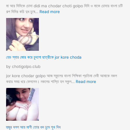
ন্দ
মা আর দিদিকে চোদা didi ma chodar choti golpo দিদি ও মাকে চোদার বাংলা চটি
রী
:
গল্প দিদির কচি দুধ চুষে…
Read more
M
হে
a
ডা
d
ভা
a
ই
m
ঙ্গা
কে
চু
চু
দ
হেড স্যার জোর করে চুদলো ছাত্রীকে jor kore choda
দ
লা
লা
ম
by chotigolpo.club
ম
মা
ও
jor kore chodar golpo আজ স্কুলের বাংলা শিক্ষিকা প্রতিমা দেবী আমাকে নকল
দি
:
করার সময় ধরে ফেললেন। নকলের শাস্তি হল স্কুল…
Read more
দি
হে
র
ড
স্যা
র
জো
র
ক
হুজুর বলল আয় মাগী তোর গুদ চুদে সুখ দিব
রে