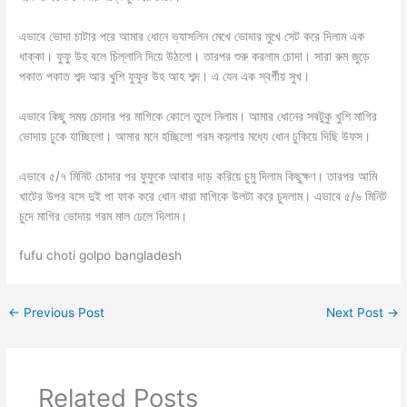
এভাবে ভোদা চাটার পরে আমার ধোনে ভ্যাসলিন মেখে ভোদার মুখে সেট করে দিলাম এক
ধাক্কা। ফুফু উহ বলে চিল্লানি দিয়ে উঠলো। তারপর শুরু করলাম চোদা। সারা রুম জুড়ে
পকাত পকাত শব্দ আর খুশি ফুফুর উহ আহ শব্দ। এ যেন এক স্বর্গীয় সুখ।
এভাবে কিছু সময় চোদার পর মাগিকে কোলে তুলে নিলাম। আমার ধোনের সবটুকু খুশি মাগির
ভোদায় ঢুকে যাচ্ছিলো। আমার মনে হচ্ছিলো গরম কয়লার মধ্যে ধোন ঢুকিয়ে দিছি উফস।
এভাবে ৫/৭ মিনিট চোদার পর ফুফুকে আবার দাড় করিয়ে চুমু দিলাম কিছুক্ষণ। তারপর আমি
খাটের উপর বসে দুই পা ফাক করে ধোন খারা মাগিকে উলটা করে চুদলাম। এভাবে ৫/৬ মিনিট
চুদে মাগির ভোদায় গরম মাল ঢেলে দিলাম।
fufu choti golpo bangladesh
←
Previous Post
Next Post
→
Related Posts