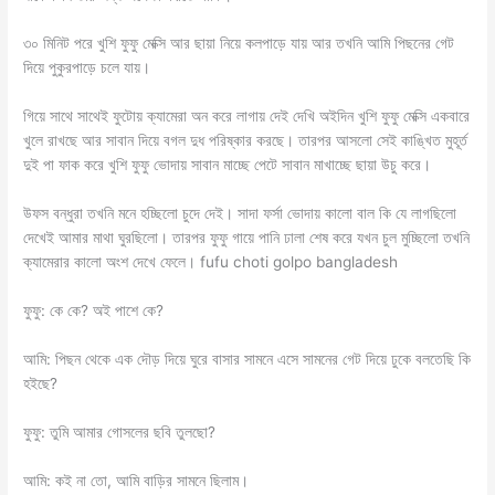
৩০ মিনিট পরে খুশি ফুফু মেক্সি আর ছায়া নিয়ে কলপাড়ে যায় আর তখনি আমি পিছনের গেট
দিয়ে পুকুরপাড়ে চলে যায়।
গিয়ে সাথে সাথেই ফুটোয় ক্যামেরা অন করে লাগায় দেই দেখি অইদিন খুশি ফুফু মেক্সি একবারে
খুলে রাখছে আর সাবান দিয়ে বগল দুধ পরিষ্কার করছে। তারপর আসলো সেই কাঙ্খিত মুহূর্ত
দুই পা ফাক করে খুশি ফুফু ভোদায় সাবান মাচ্ছে পেটে সাবান মাখাচ্ছে ছায়া উচু করে।
উফস বন্ধুরা তখনি মনে হচ্ছিলো চুদে দেই। সাদা ফর্সা ভোদায় কালো বাল কি যে লাগছিলো
দেখেই আমার মাথা ঘুরছিলো। তারপর ফুফু গায়ে পানি ঢালা শেষ করে যখন চুল মুচ্ছিলো তখনি
ক্যামেরার কালো অংশ দেখে ফেলে। fufu choti golpo bangladesh
ফুফু: কে কে? অই পাশে কে?
আমি: পিছন থেকে এক দৌড় দিয়ে ঘুরে বাসার সামনে এসে সামনের গেট দিয়ে ঢুকে বলতেছি কি
হইছে?
ফুফু: তুমি আমার গোসলের ছবি তুলছো?
আমি: কই না তো, আমি বাড়ির সামনে ছিলাম।