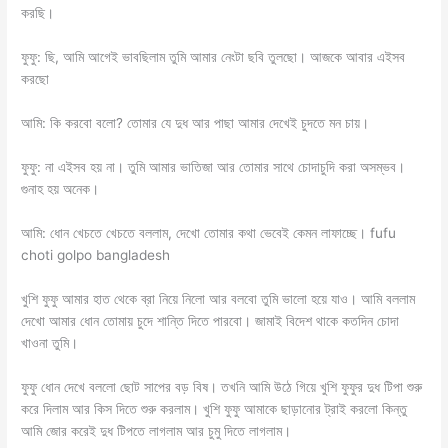
করছি।
ফুফু: ছি, আমি আগেই ভাবছিলাম তুমি আমার নেংটা ছবি তুলছো। আজকে আবার এইসব
করছো
আমি: কি করবো বলো? তোমার যে দুধ আর পাছা আমার দেখেই চুদতে মন চায়।
ফুফু: না এইসব হয় না। তুমি আমার ভাতিজা আর তোমার সাথে চোদাচুদি করা অসম্ভব।
গুনাহ হয় অনেক।
আমি: ধোন খেচতে খেচতে বললাম, দেখো তোমার কথা ভেবেই কেমন লাফাচ্ছে। fufu
choti golpo bangladesh
খুশি ফুফু আমার হাত থেকে ব্রা নিয়ে নিলো আর বলবো তুমি ভালো হয়ে যাও। আমি বললাম
দেখো আমার ধোন তোমায় চুদে শান্তি দিতে পারবো। জামাই বিদেশ থাকে কতদিন চোদা
খাওনা তুমি।
ফুফু ধোন দেখে বললো ছোট সাপের বড় বিষ। তখনি আমি উঠে গিয়ে খুশি ফুফুর দুধ টিপা শুরু
করে দিলাম আর কিস দিতে শুরু করলাম। খুশি ফুফু আমাকে ছাড়ানোর ট্রাই করলো কিন্তু
আমি জোর করেই দুধ টিপতে লাগলাম আর চুমু দিতে লাগলাম।