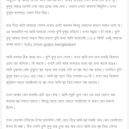
ফুফুর পাছার দোলনি দেখা আর দুধের খাজ দেখা। এভাবে চলতে থাকলো কিছুদিন। তখন
ফুফুরা কলপাড়ে দেয়াল দিয়ে দিছে।
পরে গিয়ে আমি আবারো গোসল দেখার চেস্টা করলাম কিন্তু দেয়ালের কারণে সম্ভব হলো না।
এর কয়েকদিন পর আমি আবারো গেলাম খুশি ফুফুর বাড়িতে। তখন সন্ধ্যা ৭ টা বাজে। খুশি
ফুফু আমায় নাস্তা করতে দিয়ে বললো তুমি বসো আমি আসতেছি ১০/১৫ মিনিট একটু সামনের
বাসায় যাবো। fufu choti golpo bangladesh
আমি বললাম ঠিক আছে যাও। খুশি ফুফু চলে গেলো। তখন আমি বসে বসে ভাবছি কিভাবে
চোদা যায় মাগিকে। কি করবো। তখনি দেখি জামা কাপড়ের মধ্যে ব্রা রাখা কালো রঙের।
আমি বুঝলাম কেউ ফুফুতে ব্রা পড়ার কথা বলছে তাই সে ব্রা পড়া শুরু করছে। ততদিনে খুশি
ফুফুর বয়স ৪৭/৪৮ হয়ে গেছে। আমি ব্রা হাতে নিয়ে দেখলাম ৩৬ ডি। তখন আর নিজেকে
কন্ট্রোল করতে পারছিলাম না ব্রা দেখে আমি ব্রা নিয়ে শুকতে শুরু করলাম।
তখন আমার ধোন বাবাজি রেডি হয়ে গেছে। আমি প্যান্ট খুলে ধোন বের করে খেচতে শুরু
করলাম ব্রা শুকতে শুকতে। কিন্তু ভাবো ভাবে খেচতে পারছিলাম না কারণ ধোন শুকনো
ছিলো।
তখন দেখলাম টেবিলের উপর ভ্যাসলিন সেটা মেখে নিয়ে আমি ব্রা শুকছি আর ধোন খেচছিলাম
উফস কি মজা। ঠিক তখনি খুশি ফুফু ঘরে ঢুকে যায় আর দেখে আমি তার ব্রা নিয়ে এইসব