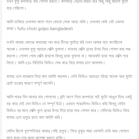
তখন ফুফু কলপাড়ে যায় গোসল করতে। কলপাড়ে বেড়ায় মরিচা ধরে কিছু কিছু জায়গা ফুটো
হয়ে গেছিলো।
আমি তাকিয়ে দেখলাম আসে পাসে কোনো লোক আছে নাকি। দেখলাম কেউ নেই একদম
ফাকা। fufu choti golpo bangladesh
তখনি আমার ফোনের ক্যামেরা অন করে টিনের ফুটোয় ধরি তখন আমার হাত কাপছিলো
অনেক। দেখলাম ফুফু প্রথমে মেক্সি খুললো। তারপর মেক্সি দুধের উপর দিয়ে গোসল করা শুরু
করলো। গোসল শেষে মেক্সি রাখলো কিন্তু ছায়া খুললো না। আরেকটা ছায়া পরে মেক্সি পরে
নিলো। আমি ৫/৬ মিনিটের ভিডিও সেভ করে নিয়ে বাসায় চলে আসলাম।
বাসায় এসে বাথরুমে গিয়ে মাল আউট করলাম। দেখি ভিডিও নড়াচড়া হইছে অনেক আর ফুটো
ছোট হওয়ার কারণে সম্পুর্ণ আসেনি।
আমি পরের দিন আবার যায় গোসলের ১ ঘন্টা আগে গিয়ে কলপাড়ে অই ফুটো আঙুল দিয়ে একটু
বড় করে দেই যেন ভিডিও তে সম্পূর্ণ উঠে। এভাবে পরেরদিনও ভিডিও করি কিন্তু সেইম
ভিডিও হয় মানে মেক্সি খুলে দুধের উপর দিয়ে ছায়া পরে গোসল করে। সেদিনের ভিডিও নিয়ে
বাসায় এসে দুপুরে রাতে মাল আউট করি।
সেদিন ছিলো বৃহস্পতিবার আবার গেছি দুপুরে। গিয়ে ফুফুর পাছা দোলানি দেখি আর গোসলে
যাবে কখন তার জন্য অপেক্ষা করতে থাকি।