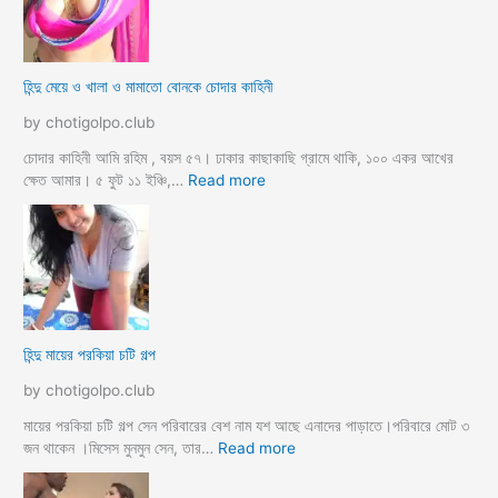
জা
র
মা
হিন্দু মেয়ে ও খালা ও মামাতো বোনকে চোদার কাহিনী
লি
কে
by chotigolpo.club
র
ধা
চোদার কাহিনী আমি রহিম , বয়স ৫৭। ঢাকার কাছাকাছি গ্রামে থাকি, ১০০ একর আখের
র্মি
:
ক্ষেত আমার। ৫ ফুট ১১ ইঞ্চি,…
Read more
ক
হি
ব
ন্দু
উ
মে
ও
য়ে
মে
ও
য়ে
খা
কে
লা
হিন্দু মায়ের পরকিয়া চটি গল্প
চু
ও
দ
মা
by chotigolpo.club
লো
মা
তো
মায়ের পরকিয়া চটি গল্প সেন পরিবারের বেশ নাম যশ আছে এনাদের পাড়াতে।পরিবারে মোট ৩
বো
:
জন থাকেন ।মিসেস মুনমুন সেন, তার…
Read more
ন
হি
কে
ন্দু