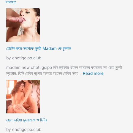
:
more
হো
টে
লে
হি
ন্দু
মু
স
হোটেল রুমে সবথেকে সুন্দরী Madam কে চুদলাম
লি
ম
by chotigolpo.club
স্বা
মী
madam new choti golpo মলি ম্যাডাম ছিলেন আমাদের কলেজের সব চেয়ে সুন্দরী
স্ত্রী
:
ম্যাডাম. তিনি যেদিন প্রথম কলেজে আসেন সেদিন সবার…
Read more
র
হো
ব
টে
উ
ল
ব
রু
দ
মে
লে
স
সে
ব
হেডা ভাইঙ্গা চুদলাম মা ও দিদির
ক্স
থে
ক
কে
by chotigolpo.club
রা
সু