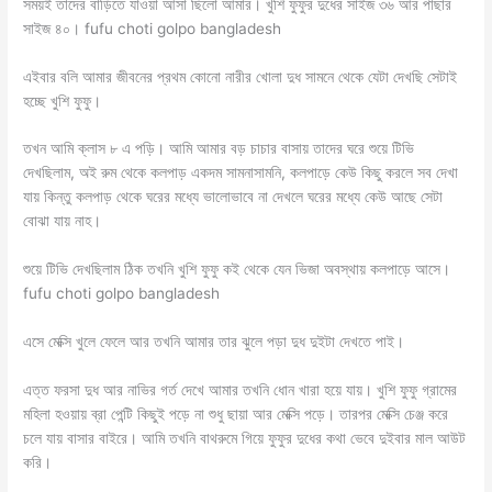
সময়ই তাদের বাড়িতে যাওয়া আসা ছিলো আমার। খুশি ফুফুর দুধের সাইজ ৩৬ আর পাছার
সাইজ ৪০। fufu choti golpo bangladesh
এইবার বলি আমার জীবনের প্রথম কোনো নারীর খোলা দুধ সামনে থেকে যেটা দেখছি সেটাই
হচ্ছে খুশি ফুফু।
তখন আমি ক্লাস ৮ এ পড়ি। আমি আমার বড় চাচার বাসায় তাদের ঘরে শুয়ে টিভি
দেখছিলাম, অই রুম থেকে কলপাড় একদম সামনাসামনি, কলপাড়ে কেউ কিছু করলে সব দেখা
যায় কিন্তু কলপাড় থেকে ঘরের মধ্যে ভালোভাবে না দেখলে ঘরের মধ্যে কেউ আছে সেটা
বোঝা যায় নাহ।
শুয়ে টিভি দেখছিলাম ঠিক তখনি খুশি ফুফু কই থেকে যেন ভিজা অবস্থায় কলপাড়ে আসে।
fufu choti golpo bangladesh
এসে মেক্সি খুলে ফেলে আর তখনি আমার তার ঝুলে পড়া দুধ দুইটা দেখতে পাই।
এত্ত ফরসা দুধ আর নাভির গর্ত দেখে আমার তখনি ধোন খারা হয়ে যায়। খুশি ফুফু গ্রামের
মহিলা হওয়ায় ব্রা পেন্টি কিছুই পড়ে না শুধু ছায়া আর মেক্সি পড়ে। তারপর মেক্সি চেঞ্জ করে
চলে যায় বাসার বাইরে। আমি তখনি বাথরুমে গিয়ে ফুফুর দুধের কথা ভেবে দুইবার মাল আউট
করি।