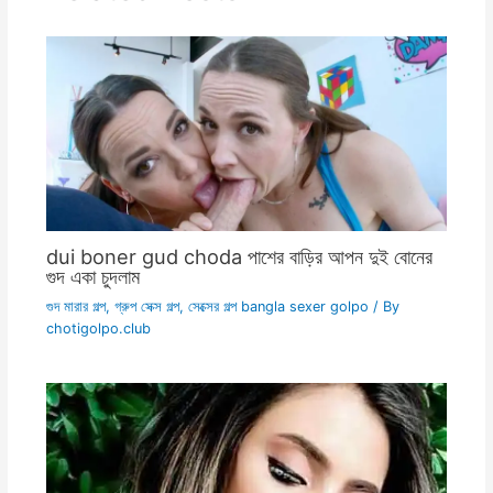
dui boner gud choda পাশের বাড়ির আপন দুই বোনের
গুদ একা চুদলাম
গুদ মারার গল্প
,
গ্রুপ সেক্স গল্প
,
সেক্সের গল্প bangla sexer golpo
/ By
chotigolpo.club