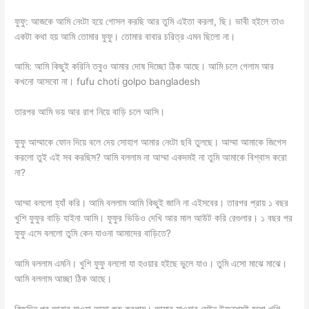
ফুফু: আজকে আমি নেংটা হয়ে গোসল করছি আর তুমি এইতা করলা, ছি। ভাবী হইলে তাও
একটা কথা হয় আমি তোমার ফুফু। তোমার বাবার চরিত্র এমন ছিলো না।
আমি: আমি কিছুই করিনি তবুও আমার দোষ দিচ্ছো ঠিক আছে। আমি চলে গেলাম আর
কখনো আসবো না। fufu choti golpo bangladesh
তারপর আমি ভয় আর রাগ নিয়ে বাড়ি চলে আসি।
ফুফু আম্মাকে ফোন দিয়ে বলে দেয় সোহাগ আমার নেংটা ছবি তুলছে। আম্মা আমাকে জিগেস
করলো তুই এই সব করছিস? আমি বললাম না আম্মা একদমই না তুমি আমাকে বিশ্বাস করো
না?
আম্মা বললো হ্যাঁ করি। আমি বললাম আমি কিছুই জানি না এইসবের। তারপর প্রায় ১ বছর
খুশি ফুফুর বাড়ি যাইনা আমি। ফুফুর ভিডিও দেখি আর মাল আউট করি রেগুলার। ১ বছর পর
ফুফু এসে বললো তুমি কেন যাওনা আমাদের বাড়িতে?
আমি বললাম এমনি। খুশি ফুফু বললো যা হওয়ার হইছে ভুলে যাও। তুমি এসো মাঝে মাঝে।
আমি বললাম আচ্ছা ঠিক আছে।
কিছুদিন পর আবার যাওয়া আসা শুরু করলাম। আমার যাওয়ার মেইন উদ্দেশ্যেই হলো খুশি