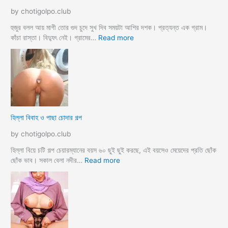
চু
by chotigolpo.club
দ
লো
হুজুর বলল আয় মাগী তোর গুদ চুদে সুখ দিব সময়টা আশির দশক। প্রত্যন্ত এক গ্রাম।
ছা
:
কাঁচা রাস্তা। বিদ্যুৎ নেই। গ্রামের…
Read more
ত্রী
হু
কে
জু
j
র
o
ব
r
ল
k
ল
o
আ
হিল্লা বিবাহ ও পাছা চোদার গল্প
r
য়
e
মা
by chotigolpo.club
c
গী
h
তো
হিল্লা বিয়ে চটি গল্প চেয়ারম্যানের বয়স ৬০ ছুই ছুই করছে, এই বয়সেও মেয়েদের প্রতি ছোঁক
o
র
:
ছোঁক ভাব। সকাল বেলা নদীর…
Read more
d
গু
হি
a
দ
ল্লা
চু
বি
দে
বা
সু
হ
খ
ও