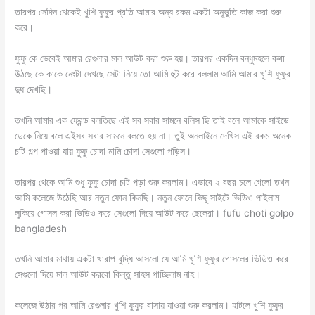
তারপর সেদিন থেকেই খুশি ফুফুর প্রতি আমার অন্য রকম একটা অনূভুতি কাজ করা শুরু
করে।
ফুফু কে ভেবেই আমার রেগুলার মাল আউট করা শুরু হয়। তারপর একদিন বন্ধুমহলে কথা
উঠছে কে কাকে নেংটা দেখছে সেটা নিয়ে তো আমি হুট করে বললাম আমি আমার খুশি ফুফুর
দুধ দেখছি।
তখনি আমার এক ফ্রেন্ড বলতিছে এই সব সবার সামনে বলিস ছি তাই বলে আমাকে সাইডে
ডেকে নিয়ে বলে এইসব সবার সামনে বলতে হয় না। তুই অনলাইনে দেখিস এই রকম অনেক
চটি গল্প পাওয়া যায় ফুফু চোদা মামি চোদা সেগুলো পড়িস।
তারপর থেকে আমি শুধু ফুফু চোদা চটি পড়া শুরু করলাম। এভাবে ২ বছর চলে গেলো তখন
আমি কলেজে উঠেছি আর নতুন ফোন কিনছি। নতুন ফোনে কিছু সাইটে ভিডিও পাইলাম
লুকিয়ে গোসল করা ভিডিও করে সেগুলো দিয়ে আউট করে ছেলেরা। fufu choti golpo
bangladesh
তখনি আমার মাথায় একটা খারাপ বুদ্ধি আসলো যে আমি খুশি ফুফুর গোসলের ভিডিও করে
সেগুলো দিয়ে মাল আউট করবো কিন্তু সাহস পাচ্ছিলাম নাহ।
কলেজে উঠার পর আমি রেগুলার খুশি ফুফুর বাসায় যাওয়া শুরু করলাম। হাটলে খুশি ফুফুর