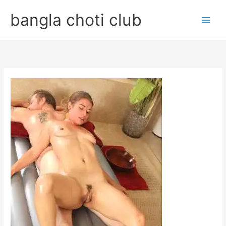
Skip
bangla choti club
to
content