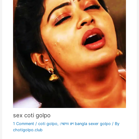
sex coti golpo
1 Comment
/
coti golpo
,
সেক্সের গল্প bangla sexer golpo
/ By
chotigolpo.club