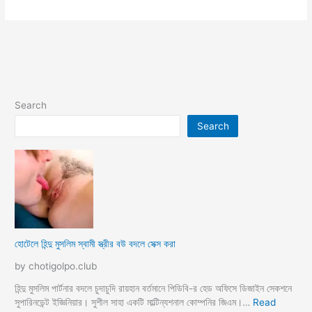
Search
Search
হোটেলে হিন্দু মুসলিম স্বামী স্ত্রীর বউ বদলে সেক্স করা
by chotigolpo.club
হিন্দু মুসলিম পার্টনার বদলে চুদাচুদি রায়হান বর্তমানে পিডিবি-র হেড অফিসে ডিজাইন সেকশনে
সুপারিনডেন্ট ইজ্ঞিনিয়ার। সুশীল সাহা একটি মাল্টিন্যশনাল কোম্পনির জিএম।…
Read