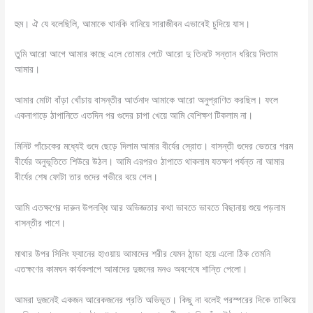
হুম। ঐ যে বলেছিলি, আমাকে খানকি বানিয়ে সারাজীবন এভাবেই চুদিয়ে যাস।
তুমি আরো আগে আমার কাছে এলে তোমার পেটে আরো দু তিনটে সন্তান ধরিয়ে দিতাম
আমার।
আমার মোটা বাঁড়া খোঁচায় বাসন্তীর আর্তনাদ আমাকে আরো অনুপ্রাণিত করছিল। ফলে
একনাগাড়ে ঠাপানিতে এতদিন পর গুদের চাপা খেয়ে আমি বেশিক্ষণ টিকলাম না।
মিনিট পাঁচেকের মধ্যেই গুদে ছেড়ে দিলাম আমার বীর্যের স্রোত। বাসন্তী গুদের ভেতরে গরম
বীর্যের অনুভূতিতে শিউরে উঠল। আমি এরপরও ঠাপাতে থাকলাম যতক্ষণ পর্যন্ত না আমার
বীর্যের শেষ ফোটা তার গুদের গভীরে বয়ে গেল।
আমি এতক্ষণের দারুন উপলব্ধি আর অভিজ্ঞতার কথা ভাবতে ভাবতে বিছানায় শুয়ে পড়লাম
বাসন্তীর পাশে।
মাথার উপর সিলিং ফ্যানের হাওয়ায় আমাদের শরীর যেমন ঠান্ডা হয়ে এলো ঠিক তেমনি
এতক্ষণের কামঘন কার্যকলাপে আমাদের দুজনের মনও অবশেষে শান্তি পেলো।
আমরা দুজনেই একজন আরেকজনের প্রতি অভিভূত। কিছু না বলেই পরস্পরের দিকে তাকিয়ে