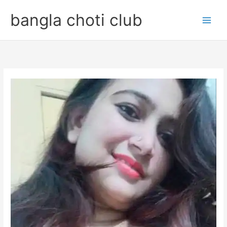
Skip
bangla choti club
to
content