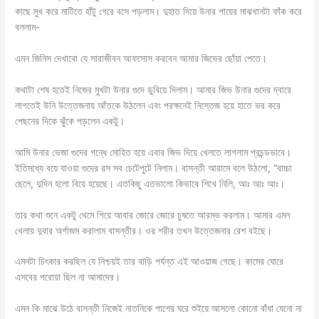
কাছে মুখ করে মাটিতে হাঁটু গেরে বসে পড়লাম। দুহাত দিয়ে উনার পায়ের মাঝখানটা ফাঁক করে
বললাম-
এমন জিনিস দেখাবো যে সারাজীবন আফসোস করবেন আমার জিভের ছোঁয়া পেতে।
কথাটা শেষ হতেই নিজের মুখটা উনার গুদে ডুবিয়ে দিলাম। আমার জিভ উনার গুদের দ্বারে
লাগতেই উনি উত্তেজনায় আঁতকে উঠলেন এবং পরক্ষনেই নিস্তেজ হয়ে হাতে ভর করে
পেছনের দিকে ঝুঁকে পড়লেন একটু।
আমি উনার ভেজা গুদের গন্ধে মোহিত হয়ে এবার জিভ দিয়ে খেলতে লাগলাম প্রচন্ডভাবে।
ইতিমধ্যে বয়ে যাওয়া গুদের রস সব চেটেপুটে নিলাম। বাসন্তী আরামে বলে উঠলো, “বাচ্চা
ছেলে, দুদিন হলো বিয়ে হয়েছে। এতকিছু এতভালো কিভাবে শিখে নিলি, আঃ আঃ আঃ।
তার কথা শুনে একটু থেমে গিয়ে আবার জোরে জোরে চুষতে আরম্ভ করলাম। আমার এমন
খেলায় দুবার অর্গাজম করালাম বাসন্তীর। ওর শরীর তখন উত্তেজনার রেশ বইছে।
এমনটা চিৎকার করছিল যে নিশ্চয়ই তার বাড়ি পর্যন্ত এই আওয়াজ গেছে। কামের ঘোরে
এসবের পরোয়া ছিল না আমাদের।
এমন কি মাঝে উঠে বাসন্তী নিজেই নাতনিকে পাশের ঘরে শুইয়ে আসলো কোনো বাঁধা যেনো না