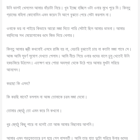
উনি ভালই খেললেন আমার বাঁড়াটা নিয়ে। খুব ইচ্ছে হচ্ছিল ওটা ওনার মুখে পুরে দি। কিন্তু
গ্রামের মহিলা কোনোদিন এমন করেন নি আগে বুঝতে পেরে সেটা করলাম না।
ওনাকে ভয় না পাইয়ে কিভাবে আরো মজা দিতে পারি সেটাই ছিল আমার ভাবনা। আমার
বহুদিনের সখ মেয়েলোকের গুদে জিভ দিয়ে খেলার।
কিন্তু আমার স্ত্রী কখনোই এসবে রাজি হয় না, বেচারি বুঝতেই চায় না কতটা মজা পাবে সে।
আজ আমি সুবর্ণ সুযোগ দেখতে পেলাম। আমি নীচে গিয়ে ওনার গুদের বালে চুমু খেতেই উনি
হকচকিয়ে উঠলেন। এতক্ষণ ধরে শোয়া অবস্থা থেকে উঠে পরে আমার মুখটা সরিয়ে
আনলেন।
করছো কি এসব?
কি করছি মানে? বললাম না আজ তোমাকে চরম মজা দেবো।
তোমার জ্যেঠু তো এমন করে নি কখনো।
ধুর জ্যেঠু কিছু পারে না বলেই তো আজ আমার বিছানায় আপনি।
আমার এমন প্রত্যুত্তরে চুপ হয়ে গেল বাসন্তী। আমি তার হাত দুটো সরিয়ে উনার গুদের