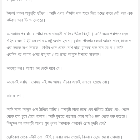
উফফ! দারুন অনুভুতি হচ্ছিল। আমি এবার বাঁড়াটা ডান হাতে নিয়ে গুদের কাছে সেট করে এক
ঝটকায় ভরে দিলাম ভেতরে।
অনেকদিন পর বাঁড়ার খোঁচা খেয়ে বাসন্তী লাফিয়ে উঠল কিছুটা। আমি এমন প্রাপ্তবয়স্ক
মহিলার এত টাইট গুদ পেয়ে একটু অবাক হলাম। বুঝতে পারলাম কেনো আমার কাছে নিজেকে
এত সহজে সপে দিয়েছে। মাগীর গুদে তেমন বেশি বাঁড়া ঢুকেছে বলে মনে হয় না। আমি
এতদিন পর আবার গুদের উষ্ণতা পেয়ে মনের আনন্দে ঠাপাতে লাগলাম।
আস্তে কর। আমার গুদ ফেটে যাবে যে।
আস্তেই করছি। তোমার এই গুদ আমার বাঁড়ার জন্যই বানানো হয়েছে গো।
আঃ মা গো।
আমি মনের আনন্দে গুদে ঠাপিয়ে যাচ্ছি। বাসন্তী মাঝে মাঝে দেহ বাঁকিয়ে উঠছে দেখে পেছন
থেকে তার চুলে টেনে ধরলাম। আমি বুঝতে পারলাম এবার মাগীও মজা পেতে শুরু করেছে।
কিছুক্ষন পর বাসন্তী আবার মুখ খুলল “আমাকে এভাবেই রোজ চুদবি তো?
ছোটবেলা থেকে এটাই তো চাইছি। এবার যখন পেয়েছি কিভাবে ছেড়ে দেবো তোমায়।