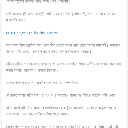
এগিয়ে অন্যের বউয়ের গুদের স্বাদ পেয়ে গেছিলাম।
সেই অন্যের বউ হলেন বাসন্তী জেঠি। বয়সের ঠিক আন্দাজ নেই, তবে ৪৫ থেকে ৫০ এর
মাঝামাঝি হবে।
জোর করে গ্রুপ সেক্স বীর্য খেতে বাধ্য করা
অল্প বয়সে বিয়ে হয়েছিল বলে ওনার তিন ছেলের মধ্যে ছোট ছেলে আমার সমবয়সী। আমাদের
পরবর্তী বাড়ি ওদের। কিশোর বয়সে ওনার নামে বহুবার মাল ঝেরেছি।
লুকিয়ে লুকিয়ে ওনাকে স্নানের পর ভেজা কাপড়ে দেখেছি। সেসব অতীত যে আবার তাজা হয়ে
উঠবে আমার একফোঁটাও আন্দাজ ছিল না।
কলেজ পাশ করে আমি শহরেই চাকরি করি বড় কোম্পানিতে।
সেখানেই আমার স্ত্রীর সাথে দেখা এবং ৪ বছরের প্রেমের পর বিয়ে। শহরেই থাকি এখন।
দুদিন আগে ছুটি নিয়ে আমাদের পল্লীঅঞ্চলের বাড়িতে আসলাম। এমনিতে বাড়িতে শুধু মা
বাবা থাকেন, বড় ভাইও পরিবার নিয়ে শহরে আছে।
বেজায় গরম পড়েছে আজ। সন্ধ্যা নেমে আসছে। আমি বাড়িতে একা। jethima choti