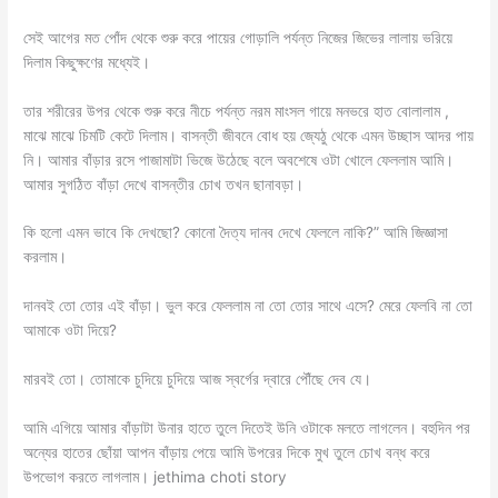
সেই আগের মত পোঁদ থেকে শুরু করে পায়ের গোড়ালি পর্যন্ত নিজের জিভের লালায় ভরিয়ে
দিলাম কিছুক্ষণের মধ্যেই।
তার শরীরের উপর থেকে শুরু করে নীচে পর্যন্ত নরম মাংসল গায়ে মনভরে হাত বোলালাম ,
মাঝে মাঝে চিমটি কেটে দিলাম। বাসন্তী জীবনে বোধ হয় জ্যেঠু থেকে এমন উচ্ছাস আদর পায়
নি। আমার বাঁড়ার রসে পাজামাটা ভিজে উঠেছে বলে অবশেষে ওটা খোলে ফেললাম আমি।
আমার সুগঠিত বাঁড়া দেখে বাসন্তীর চোখ তখন ছানাবড়া।
কি হলো এমন ভাবে কি দেখছো? কোনো দৈত্য দানব দেখে ফেললে নাকি?” আমি জিজ্ঞাসা
করলাম।
দানবই তো তোর এই বাঁড়া। ভুল করে ফেললাম না তো তোর সাথে এসে? মেরে ফেলবি না তো
আমাকে ওটা দিয়ে?
মারবই তো। তোমাকে চুদিয়ে চুদিয়ে আজ স্বর্গের দ্বারে পৌঁছে দেব যে।
আমি এগিয়ে আমার বাঁড়াটা উনার হাতে তুলে দিতেই উনি ওটাকে মলতে লাগলেন। বহুদিন পর
অন্যের হাতের ছোঁয়া আপন বাঁড়ায় পেয়ে আমি উপরের দিকে মুখ তুলে চোখ বন্ধ করে
উপভোগ করতে লাগলাম। jethima choti story