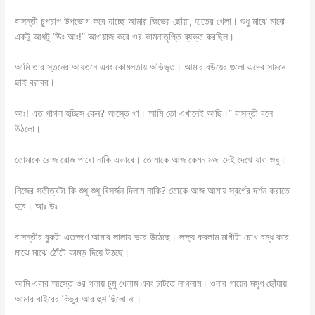
বাসন্তী চুপচাপ উপভোগ করে যাচ্ছে আমার জিভের ছোঁয়া, হাতের খেলা। শুধু মাঝে মাঝে
একটু আধটু “উঃ আঃ!” আওয়াজ করে ওর কামনাতৃপ্তি ব্যক্ত করছিল।
আমি তার স্তনের আয়তনে এবং কোমলতায় অভিভূত। আমার বউয়ের গুলো এদের সামনে
ছাই বরাবর।
আঃ! এত পাগল হচ্ছিস কেন? আস্তে খা। আমি তো এখানেই আছি।” বাসন্তী বলে
উঠলো।
তোমাকে রোজ রোজ পাবো নাকি এভাবে। তোমাকে আজ কেমন মজা দেই দেখে যাও শুধু।
নিজের সতীত্বটা কি শুধু শুধু বিসর্জন দিলাম নাকি? তোকে আজ আমায় স্বর্গের দর্শন করাতে
হবে। আঃ উঃ
বাসন্তীর বুকটা এতক্ষণে আমার লালায় ভরে উঠেছে। লক্ষ্য করলাম মাগীটা চোখ বন্ধ করে
মাঝে মাঝে ঠোঁটে কামড় দিয়ে উঠছে।
আমি এবার আস্তে ওর গলায় চুমু খেলাম এবং চাটতে লাগলাম। ওনার গায়ের মসৃণ ছোঁয়ায়
আমার বাইরের কিছুর আর হুশ ছিলো না।