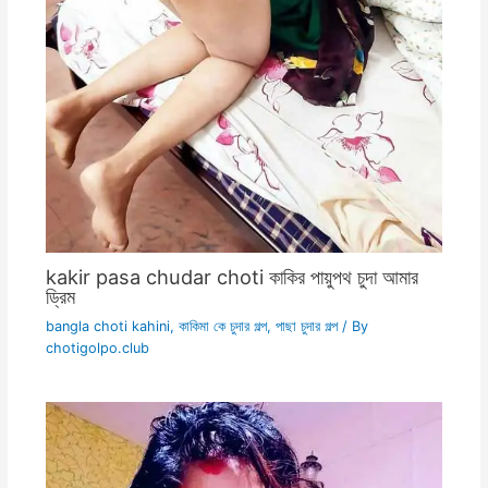
kakir pasa chudar choti কাকির পায়ুপথ চুদা আমার
ড্রিম
bangla choti kahini
,
কাকিমা কে চুদার গল্প
,
পাছা চুদার গল্প
/ By
chotigolpo.club