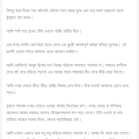
কিন্তু ঘামে ভিজে তার আঁচলটা সেটকে লেগে আছে বুকে এবং তার দবলা দুধগুলো যেনো
উন্মুক্ত হয়ে আছে।
আমি স্পষ্ট তার দুধের বোঁটা দেখতে পাচ্ছি শাড়ীর নীচে।
তার উপর গলাটা ঘেমে উঠে তাকে যেনো এক সুন্দরী লালসাপুর্ণ অপ্সরা বানিয়ে তুলেছে। এই
রূপসী এভাবে শুইয়ে আমাকে যেনো আহ্বান করছিল।
আমি এমনিতেই কামুক ছিলাম বলে নিজের বাঁড়াকে সামলাতে পারলাম না। সামনের রমণীকে
দেখে ফট করে দাড়িয়ে পড়লো এবং আমার পরনে পাজামার নীচ থেকে উঁকি মেরে উঠলো।
আমি ওনার দেহকে ছিঁড়ে ছিঁড়ে খাচ্ছি নিজের চোখ দিয়ে। ঠিক তখনই আমাদের চোখে চোখ
পড়ল।
বুঝতে পারলাম ওনার গোচরে এসেছে আমার নিতম্বের হাল। ওনার দেহের ঐ ক্ষণিকের
আবেদনে আমার বহুবছর আগের যৌনকল্পনাগুলো মনে পড়ে গেলো। উনি এখনো হা করে
তাকিয়ে আছেন আমার দিকে, কোনো প্রতিক্রিয়া নেই।
আমি ওখানে এভাবে আর শুধু শুধু দাড়িয়ে থাকতে পারলাম না। আমার কি যেনো হয়ে গেলো।