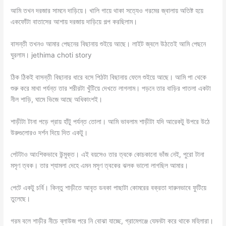
আমি তখন দরজার সামনে দাড়িয়ে। খালি গায়ে থাকা সত্যেও গরমের জ্বালায় অতিষ্ট হয়ে
একফোঁটা বাতাসের আশায় দরজায় দাড়িয়ে গল্প করছিলাম।
বাসন্তী তখনও আমার পেছনের বিছানায় শুইয়ে আছে। লাইট জ্বলে উঠতেই আমি পেছনে
ঘুরলাম। jethima choti story
ঠিক ঠিকই বাসন্তী বিছানার ধারে বসে পিঠটা বিছানায় ফেলে শুইয়ে আছে। আমি পা থেকে
শুরু করে মাথা পর্যন্ত তার শরীরটা খুঁটিয়ে দেখতে লাগলাম। পড়নে তার বাড়ির পাতলা একটা
নীল শাড়ি, ঘামে ভিজে আছে অধিকাংশই।
শাড়ীটা টানা পড়ে প্রায় হাঁটু পর্যন্ত তোলা। আমি ভাবলাম শাড়ীটা যদি আরেকটু উপরে উঠে
উরুগুলোরও দর্শন দিয়ে দিত একটু।
পেটটাও আংশিকভাবে উন্মুক্ত। এই বয়সেও তার ত্বকে কোচকানো ভাঁজ নেই, পুরো টানা
মসৃণ ত্বক। তার শ্যামলা দেহে এমন মসৃণ ত্বকের ঝলক ভালো লাগছিল আমার।
পেটে একটু চর্বি। কিন্তু শাড়ীতে আবৃত ডবকা পাছাটা কোমরের বক্রতা দারুনভাবে ফুটিয়ে
তুলেছে।
গরম বলে শাড়ীর নীচে ব্লাউজ পরে নি বোঝা যাচ্ছে, গ্রামেগঞ্জে যেমনটা করে থাকে মহিলারা।