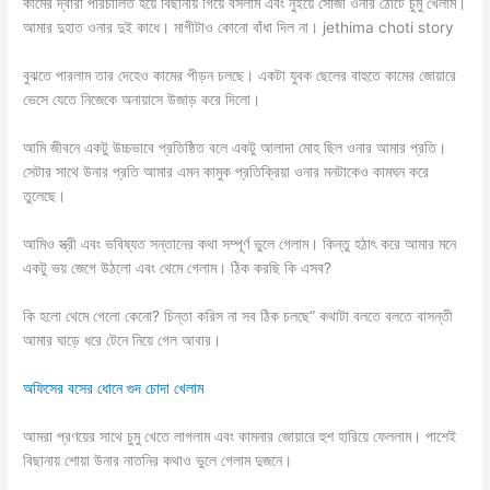
কামের দ্বারা পরিচালিত হয়ে বিছানায় গিয়ে বসলাম এবং নুইয়ে সোজা ওনার ঠোঁটে চুমু খেলাম।
আমার দুহাত ওনার দুই কাধে। মাগীটাও কোনো বাঁধা দিল না। jethima choti story
বুঝতে পারলাম তার দেহেও কামের পীড়ন চলছে। একটা যুবক ছেলের বাহুতে কামের জোয়ারে
ভেসে যেতে নিজেকে অনায়াসে উজাড় করে দিলো।
আমি জীবনে একটু উচ্চভাবে প্রতিষ্ঠিত বলে একটু আলাদা মোহ ছিল ওনার আমার প্রতি।
সেটার সাথে উনার প্রতি আমার এমন কামুক প্রতিক্রিয়া ওনার মনটাকেও কামঘন করে
তুলেছে।
আমিও স্ত্রী এবং ভবিষ্যত সন্তানের কথা সম্পূর্ণ ভুলে গেলাম। কিন্তু হঠাৎ করে আমার মনে
একটু ভয় জেগে উঠলো এবং থেমে গেলাম। ঠিক করছি কি এসব?
কি হলো থেমে গেলো কেনো? চিন্তা করিস না সব ঠিক চলছে” কথাটা বলতে বলতে বাসন্তী
আমার ঘাড়ে ধরে টেনে নিয়ে গেল আবার।
অফিসের বসের ধোনে গুদ চোদা খেলাম
আমরা প্রণয়ের সাথে চুমু খেতে লাগলাম এবং কামনার জোয়ারে হুশ হারিয়ে ফেললাম। পাশেই
বিছানায় শোয়া উনার নাতনির কথাও ভুলে গেলাম দুজনে।