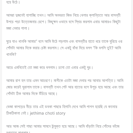
হয়ে উঠে।
আমরা দুজনেই হাপাচ্ছি তখন। আমি অনবরত জিভ নিয়ে খেলার ক্লান্তিতে আর বাসন্তী
উপচে পড়া উত্তেজনার রেশে। কিছুক্ষন ওভাবে বসে স্থির করলাম এবার আমারও কিছুটা
মজা নেবার পালা।
ঘুরে যাও খানকি আমার” বলে আমি উঠে পড়লাম এবং বাসন্তীর হাতে ধরে তাকে ঘুরিয়ে ওর
পোঁদটা আমার দিকে করার চেষ্টা করলাম। সে একটু বাঁধা দিয়ে বলল “কি বললি তুই? আমি
খানকি?
আরে এমনিতেই তো মজা করে বললাম। চলো তো এবার একটু ঘুর।
আমার রাগ হল তার এমন আচরণে। মাগীকে এতটা মজা দেবার পর আবার আপত্তি। আমি
জোর করেই ঘুরালাম তাকে। বাসন্তী তখন পেট আর হাতের বলে উপুড় হয়ে আছে এবং তার
পোঁদটা ঠিক আমার দিকে উঁচিয়ে আছে।
ভেজা কাপড়ের নীচে তার এই ডবকা পাছার হিলানি দেখে আমি পাগল হয়েছি যে কতবার
ঠিকঠিকানা নেই। jethima choti story
আর আজ সেই পাছা আমার সামনে উন্মুক্ত হয়ে আছে। আমি বাঁড়াটা নিয়ে পোঁদের ভাঁজে
রগড়াতে লাগলাম।