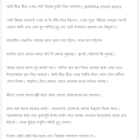
আমি ধীরে ধীরে ওনার পেটে নিজের মুখটা নিয়ে আসলাম। jethima choti story
পেটে জিহ্বা লাগতেই ওনার গা টা কাঁটা দিয়ে উঠলো। ওনার পুরো শরীরের অনাবৃত অংশই
এভাবে আমি একে একে মুখ লাগিয়ে চুমু এবং চেটে উপভোগ করলাম বেশ কিছুক্ষণ।
বাসন্তীর গোঙানিও সময়ের সাথে প্রবল হয়ে উঠল। মাঝে বলে উঠলেন
কতদিন হলো এভাবে আদর পাই নি কোনো পুরুষের। ভুলেই গেছিলাম কি সুখময়।
আমার ভালো লাগল খুব কথাটা শুনে। আমিও মনে মনে নিশ্চয় করলাম আজ এনার দেহে
উত্তেজনার ঝড় নিয়ে আসবো। আমি ধীরে ধীরে ওনার শাড়ীর বাঁধন খোলে টেনে মাটিতে
ফেলে দিলাম। সায়াটাও টেনে মোচড়ে খোলে ফেললাম গুদের দর্শনের আশায়।
জীবনে প্রথম আপন স্ত্রী ছাড়া অন্য কোনো মেয়েলোকের গুদ দেখলাম।
বালে ভরা কালো কচকচে গুদটা। স্বভাবতই এতক্ষণের কামের উচ্ছাসে ভিজে আছে।
প্রথমবারের জন্য তার পুরোপুরি উলঙ্গ দেহটা দেখে আমার ভেতরের উত্তেজনা আরো চড়ে
উঠলো। তাকে ঘুরিয়ে তক্ষুনি পোঁদটা চুমু খেলাম।
উফফ! মোটা মোটা উরু গুলো দেখে নিজেকে সামলাতে পারলাম না।