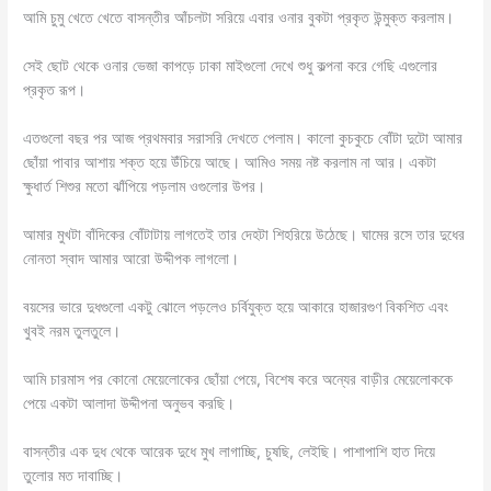
আমি চুমু খেতে খেতে বাসন্তীর আঁচলটা সরিয়ে এবার ওনার বুকটা প্রকৃত উন্মুক্ত করলাম।
সেই ছোট থেকে ওনার ভেজা কাপড়ে ঢাকা মাইগুলো দেখে শুধু কল্পনা করে গেছি এগুলোর
প্রকৃত রূপ।
এতগুলো বছর পর আজ প্রথমবার সরাসরি দেখতে পেলাম। কালো কুচকুচে বোঁটা দুটো আমার
ছোঁয়া পাবার আশায় শক্ত হয়ে উঁচিয়ে আছে। আমিও সময় নষ্ট করলাম না আর। একটা
ক্ষুধার্ত শিশুর মতো ঝাঁপিয়ে পড়লাম ওগুলোর উপর।
আমার মুখটা বাঁদিকের বোঁটাটায় লাগতেই তার দেহটা শিহরিয়ে উঠেছে। ঘামের রসে তার দুধের
নোনতা স্বাদ আমার আরো উদ্দীপক লাগলো।
বয়সের ভারে দুধগুলো একটু ঝোলে পড়লেও চর্বিযুক্ত হয়ে আকারে হাজারগুণ বিকশিত এবং
খুবই নরম তুলতুলে।
আমি চারমাস পর কোনো মেয়েলোকের ছোঁয়া পেয়ে, বিশেষ করে অন্যের বাড়ীর মেয়েলোককে
পেয়ে একটা আলাদা উদ্দীপনা অনুভব করছি।
বাসন্তীর এক দুধ থেকে আরেক দুধে মুখ লাগাচ্ছি, চুষছি, লেইছি। পাশাপাশি হাত দিয়ে
তুলোর মত দাবাচ্ছি।