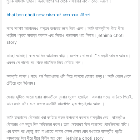
মুচকি হাসলাম দুজনে। হঠাৎ পাশের ঘর থেকে বাসন্তীর নাতনি কেঁদে উঠলো।
bhai bon choti new বোনের কচি গুদের রক্ত চটি গল্প
সাথে সাথেই আমাদেরও বাস্তব জগতের জ্ঞান ফিরে এলো। আমি বাসন্তীকে ধীরে ধীরে
শাড়ীটা পড়তে সাহায্য করলাম এবং নিজেও পাজামাটা পরে নিলাম। jethima choti
story
আচ্ছা আসছি। কাল আসিস আমাদের বাড়ি। অপেক্ষায় থাকবো।” বাসন্তী জানাল আমায়।
এরপর সে পাশের ঘর থেকে নাতনিকে নিয়ে বেরিয়ে গেল।
অবশ্যই আসব। সাথে গর্ভ নিরোধকের গুলি নিয়ে আসবো তোমার জন্য।” আমি পেছন থেকে
চেঁচিয়ে বলে উঠলাম।
সেবার ছুটিতে আরো দুবার বাসন্তীকে চুদবার সুযোগ হয়েছিল। একবার ওদের বাড়িতে গিয়েই,
আরেকবার নদীর ধারে জঙ্গলে এতটাই কামপাগল হয়ে পড়েছিলাম আমরা।
আমি চারমাসের যৌনতার খরা কাটিয়ে দারুন উপভোগ করলাম বাসন্তীর দেহ। বাসন্তীও
যৌনতার এক নতুন দিক অভিজ্ঞতা করল। তবে সেইবারই ছিল আমাদের যৌনমিলনের ইতি।
এর দুমাস পর জ্যেঠু মারা যাওয়াতে আমার কেমন কেমন বোধ হওয়াতে বাসন্তীর প্রতি
কামুকতার টান ধীরে ধীরে বিলীন হয়ে গেল। jethima choti story