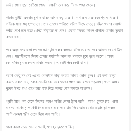
নেই। ধোন পুরো নেতিয়ে গেছে। ধোনটা বের করে নিলাম পাছা থেকে।
পাছার ফুটাটা একবার চুপসে যাচ্ছে আবার বড় হচ্ছে। দেখে মনে হচ্ছে যেন শ্বাস নিচ্ছে।
ওদিকে খালা শুধু হাপাচ্ছেন। তার চোখের পানিতে বালিশ ভিজে গেছে। যদিও খালার ল্যাংটা
শরীর দেখে মনে হচ্ছে ধোনটা দাঁড়াচ্ছে না কেন। এভাবে নিজের আপন খালাকে চোদার সুযোগ
কজন পায়।
পরে অন্য সময় একা পেলেও চোদাচুদি করবে বলছেন যদিও তবে তা কবে আসবে কোনো ঠিক
নেই। সারাজীবনের মিলফ চোদার ফ্যান্টাসি আজ সব খালাকে চুদে পূরণ করবো। অন্য
কোনোদিন চুদতে পেলে আবার করবো। পরেরটা পরে দেখা যাবে।
আগে একটু দম নেই এরপর ধোনটাকে দাঁড়া করিয়ে আবার ভোদা চুদব। এই কথা চিন্তা
করতে করতে পাছা থেকে ধোনটা বের করে খালার পাশে আবার শুয়ে পড়লাম। খালা আমার
বুকের উপর মাথা রেখে তার হাত দিয়ে আমার ধোন নাড়তে লাগলেন।
প্রতি ঠাপে গলা ছেড়ে চিৎকার করেও মাগীর ভোদা ঠান্ডা হয়নি। আরও চুদতে চায়।খালা
তখনও আমার বুকে মাথা দিয়ে শুয়ে রয়েছে আর হাত দিয়ে আমার ধোন নাড়াচাড়া করছে।
আমি একদম শরীর ছেড়ে দিয়ে শুয়ে আছি।
খালা বললঃ তোর ধোন দেখলেই মনে হয় চুদতে থাকি।