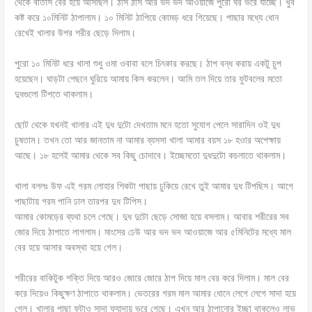
থেকে বাতাস বের হয়ে আসছিল। ঠাস ঠাস আর ভদ ভদ আওয়াজে পুরো ঘর ভরে যাচ্ছে। খুব
কষ্ট করে ১০মিনিট ঠাপালাম। ১০ মিনিট ঠাপিয়ে কোমড় ধরে গিয়েছে। পাছার মধ্যে ধোন
রেখেই খালার উপর শরীর ছেড়ে দিলাম।
পুরো ১০ মিনিট ধরে খালা শুধু ওমা ওবাবা বলে চিৎকার করছে। ঠাপ বন্ধ করায় একটু চুপ
হয়েছেন। ঘাড়টা পেছনে ঘুরিয়ে আমায় কিস করলেন। আমি তল দিয়ে তার ফুটবলের মতো
দুধগুলো টিপতে থাকলাম।
ছোট থেকে যখনই খালার এই দুধ দুটো দেখতাম মনে হতো সুযোগ পেলে সারাদিন ওই দুধ
চুষতাম। তখন তো আর জানতাম না আমার ব্যসসা খালা আমার বয়স ১৮ হওার অপেক্ষায়
আছে। ১৮ হলেই আমার থেকে সব কিছু চোদাবে। ইচ্ছেমতো দুধদুটো কচলাতে থাকলাম।
খালা বললঃ উফ এই গরম লোহার শিকটা পাছায় ঢুকিয়ে রেখে তুই আমার দুধ টিপছিস। আগে
পাছাটায় গরম পানি ঢাল তারপর দুধ টিপিস।
আমার কোমড়ের ব্যথা চলে গেছে। দুধ দুটো ছেড়ে সোজা হয়ে বসলাম। আবার শরীরের সব
জোর দিয়ে ঠাপাতে লাগলাম। মাংসের ঢেউ আর ভদ ভদ আওয়াজে আর ৫মিনিটের মধ্যে মাল
বের হয়ে আসার অবস্থা হয়ে গেল।
শরীরের বাকিটুক শক্তি দিয়ে আরও জোরে জোরে ঠাপ দিয়ে মাল বের করে দিলাম। মাল বের
করে দিয়েও কিছুক্ষণ ঠাপাতে থাকলাম। ভেতরের গরম মাল আমার ধোনে লেগে লেগে সাদা হয়ে
গেল। খালার পাছা ফুটাও সাদা ফ্যাদায় ভরে গেছে। এখন আর ঠাপানোর ইচ্ছা থাকলেও লাভ