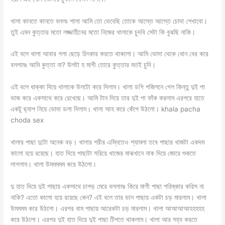
খালা কানতে কানতে বললঃ শালা আমি তো ভেবেছি তোকে আস্তে আস্তে চোদা শেখাবো।
তুই এমন কুত্তার মতো লজ্জাহীনের মতো নিজের খালাকে চুদবি সেটা কি বুঝছি নাকি।
এই বলে খালা আবার গলা ছেড়ে চিৎকার করতে থাকলো। আমি ভোদা থেকে ধোন বের করে
বললামঃ আমি কুত্তা না? উলটা হ মাগী তোরে কুত্তার মতই চুদি।
এই বলে ধাক্কা দিয়ে খালাকে উলটো করে দিলাম। খালা ডগি পজিশনে গেল কিন্তু দুই পা
ভাজ করে একসাথে করে রেখেছে। আমি টান দিয়ে তার দুই পা ফাঁক করলাম এরপরে হাতে
একটু ছ্যাপ নিয়ে ভোদা ডলা দিলাম। খালা আহ করে কেঁপে উঠলো। khala pacha
choda sex
খালার পাছা দুটো অনেক বড়। খালার শরীর এম্নিতেও শ্যামলা তবে পাছার খাজটা একদম
কালো হয়ে রয়েছে। হাত দিয়ে পাছাটা সরিয়ে খাজের মাঝখানে নাক দিয়ে জোরে শুকতে
লাগলাম। খালা উমমমমম করে উঠলো।
দু হাত দিয়ে দুই পাছায় একসাথে চাপড় মেরে বললামঃ কিরে মাগী পাছা পরিষ্কার করিস না
নাকি? এতো কালো হয়ে রয়েছে কেন? এই বলে তার ডান পাছায় একটা চড় মারলাম। খালা
উমমমম করে উঠলো। এরপর বাম পাছায় আরেকটা চড় মারলাম। খালা আআআআহহহহহ
করে উঠলো। এরপর দুই হাত দিয়ে দুই পাছা টিপতে থাকলাম। খালা আর সহ্য করতে