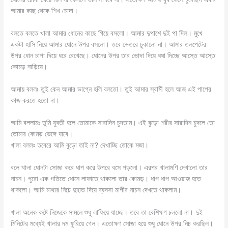
আমার কাছ থেকে শিখ চোদা।
বলতে বলতে খালা আমার ধোনের কাছে গিয়ে বসলো। আমার দুপাশে দুই পা দিল। মুখে
একটা হাসি নিয়ে আমার ধোনে উপর বসলো। তবে ভেতরে ঢুকালো না। আমার তলপেটের
উপর ধোন চাপা দিয়ে ধরে রেখেছে। ধোনের উপর তার ভোদা দিয়ে ঘষা দিচ্ছে আস্তে আস্তে
কোমড় নাড়িয়ে।
আমায় বললঃ তুই কেন আমার ভাগ্নে হলি বলতো। তুই আমার স্বামী হলে আজ এই পাপের
কাজ করতে হতো না।
আমি বললামঃ তুমি যুবতী হলে তোমাকে সারাদিন চুদতাম। এই বুড়ো শরীর সারাদিন চুদলে তো
তোমার কোমড় ভেঙ্গে যাবে।
খালা বললঃ তবেরে আমি বুড়ো তাই না? দেখাচ্ছি তোকে মজা।
বলে খালা ধোনটা সোজা করে ধাপ করে উপরে বসে পড়লো। এরপর খালামণি দেখালো তার
নাচন। পুরো এক গতিতে ধোনে লাফাতে থাকলো তার কোমড়। ধাপ ধাপ আওয়াজ হতে
থাকলো। আমি মাথার নিচে দুহাত দিয়ে ব্যসসা মাগীর নাচন দেখতে থাকলাম।
খালা অনেক কষ্টে নিজেকে সামলে শুধু লাফিয়ে যাচ্ছে। তবে তা বেশিক্ষণ চললো না। দুই
মিনিটের মধ্যেই খালার দম ফুরিয়ে গেল। এতোক্ষণ সোজা হয়ে শুধু ধোনে উপর নিচ করছিল।