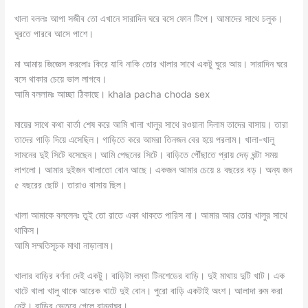
খালা বললঃ আপা সজীব তো এখানে সারাদিন ঘরে বসে ফোন টিপে। আমাদের সাথে চলুক।
ঘুরতে পারবে আসে পাশে।
মা আমায় জিজ্ঞেস করলোঃ কিরে যাবি নাকি তোর খালার সাথে একটু ঘুরে আয়। সারাদিন ঘরে
বসে থাকার চেয়ে ভাল লাগবে।
আমি বললামঃ আচ্ছা ঠিকাছে। khala pacha choda sex
মায়ের সাথে কথা বার্তা শেষ করে আমি খালা খালুর সাথে রওয়ানা দিলাম তাদের বাসায়। তারা
তাদের গাড়ি দিয়ে এসেছিল। গাড়িতে করে আমরা তিনজন বের হয়ে পরলাম। খালা-খালু
সামনের দুই সিটে বসেছেন। আমি পেছনের সিটে। বাড়িতে পৌঁছাতে প্রায় দেড় ঘন্টা সময়
লাগলো। আমার দুইজন খালাতো বোন আছে। একজন আমার চেয়ে ৪ বছরের বড়। অন্য জন
৫ বছরের ছোট। তারাও বাসায় ছিল।
খালা আমাকে বললেনঃ তুই তো রাতে একা থাকতে পারিস না। আমার আর তোর খালুর সাথে
থাকিস।
আমি সম্মতিসূচক মাথা নাড়ালাম।
খালার বাড়ির বর্ণনা দেই একটু। বাড়িটা লম্বা টিনশেডের বাড়ি। দুই মাথায় দুটি খাট। এক
খাটে খালা খালু থাকে আরেক খাটে দুই বোন। পুরো বাড়ি একটাই অংশ। আলাদা রুম করা
নেই। বাড়ির ভেতরে গেলে রান্নাঘর।