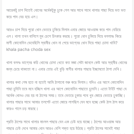
আরেকটু চাপ দিতেই ধোনের অর্ধেকটুকু ঢুকে গেল আর সাথে সাথে খালার পাছা দিয়ে ভত ভত
করে পাদ বের হয়ে এল।
আরও চাপ দিয়ে পুরো ধোন ভেতরে ঢুকিয়ে দিলাম এবার জোরে আওয়াজ করে পাদ বেরিয়ে
এল। খালা তখন বালিশে মুখ চেপে চিৎকার করছে। পুরো ধোন ঢুকিয়ে দিয়ে বললামঃ কিরে
মাগী কোনোদিন ভেবেছিলি স্বামীর ধোন না পেয়ে ভাগ্নের ধোন দিয়ে পাছা চোদা খাবি?
khala pacha choda sex
খালা বললঃ ভাগ্নের কচি ধোনের চোদা খেতে কত মজা সেটা জানলে কেউ আর স্বা্মীর ধোনের
জন্য চেয়ে থাকতো না। এবার তোর এই বুড়ি মাগীর খালার পাছায় ইচ্ছামতো ঠাপা দেখি।
খালার কথা শেষ হতে না হতেই আমি ঠাপানো শুরু করে দিলাম। যদিও এর আগে কোনোদিন
পাছা চুদিনি তবে মনে হচ্ছিল খালা এর আগে কোনোদিন পাছাতে চুদেনি। এতো টাইট পাছা যে
অর্ধেক ধোনও বের হয় না ঠাপের সময়। তবে ভেতরে ঢুকার পথে খুব জোরে ভেতরে ঢুকাচ্ছি।
খালার পাছার সাথে আমার তলপেট এতো জোরে লাগছিল যেন মনে হচ্ছে কেউ ঠাস ঠাস করে
কারও গালে চড় মারছে।
প্রতি ঠাপের সাথে খালার মাংসল পাছায় যেন এক ঢেউ বয়ে যাচ্ছে। ঠাপের আওয়াজ আর
পাছার ঢেউ দেখে আমার ধোন আরও বেশি শক্ত হয়ে উঠছে। প্রতি ঠাপের সাথেই পাছা