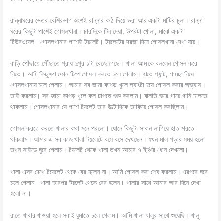
রান্নাঘরের ভেতর বেশিরভাগ অংশই রান্নার কাঠ দিয়ে ভরা আর একটা মাটির চুলা। রান্না
ঘরের কিছুটা পাশেই গোসলখানা। চারদিকে টিন দেয়া, উপরটা খোলা, মাঝে একটা
টিউবওয়েল। গোসলখানার পাশেই টয়লেট। টয়লেটের দরজা দিয়ে গোসলখানা দেখা যায়।
বাড়ি পৌঁছাতে পৌঁছাতে প্রায় দুপুর ১টা বেজে গেছে। খালা আমাকে বললেন গোসল করে
নিতে। আমি কিছুক্ষণ ফোন টিপে গোসল করতে চলে গেলাম। হাতে প্যান্ট, গামছা নিয়ে
গোসলখানায় চলে গেলাম। আমার সব জামা কাপড় খুলে ল্যাংটা হয়ে গোসল করার অভ্যাস।
তাই করলাম। সব জামা কাপড় খুলে কল চাপতে শুরু করলাম। বালতি ভরে গায়ে পানি ঢালতে
থাকলাম। গোসলখানার যে পাশে টয়লেট তার উল্টোদিকে তাকিয়ে গোসল করছিলাম।
গোসল করতে করতে খালার কথা মনে পরলো। ধোনে কিছুটা সাবান লাগিয়ে হাত মারতে
থাকলাম। আমার এ সব কাজ খালা টয়লেটে বসে বসে দেখছেন। যখন মাল পড়ার সময় হলো
তখন সাইডে ঘুরে গেলাম। টয়লেট থেকে খালা তখন আমার ৭ ইঞ্চির ধোন দেখলো।
খালা এসব দেখে টয়েলেট থেকে বের হলেন না। আমি গোসল করা শেষ করলাম। এরপরে ঘরে
চলে গেলাম। খালা তারপর টয়লেট থেকে বের হলেন। খালার সাথে আমার আর দিনে দেখা
হলো না।
রাতে খাবার খাওয়া হলে সবাই ঘুমাতে চলে গেলাম। আমি খালা খালুর সাথে শুয়েছি। খালু