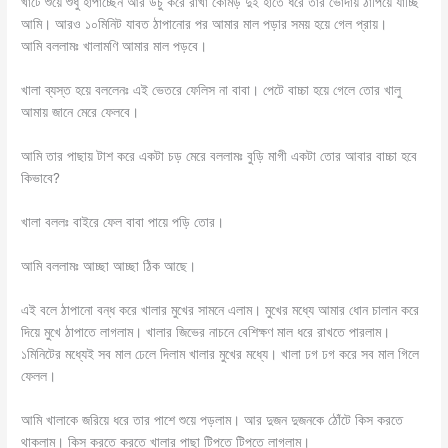
খাটে শুয়ে শুধু হাপাচ্ছেন আর উঁচু করে রাখা কোমড় দুই হাতে ধরে তার ভোদায় ঠাপিয়ে যাচ্ছি
আমি। আরও ১০মিনিট যাবত ঠাপানোর পর আমার মাল পড়ার সময় হয়ে গেল প্রায়।
আমি বললামঃ খালামণি আমার মাল পড়বে।
খালা ব্যস্ত হয়ে বললেনঃ এই ভেতরে ফেলিস না বাবা। পেটে বাচ্চা হয়ে গেলে তোর খালু
আমায় জানে মেরে ফেলবে।
আমি তার পাছায় টাশ করে একটা চড় মেরে বললামঃ বুড়ি মাগী একটা তোর আবার বাচ্চা হবে
কিভাবে?
খালা বললঃ বাইরে ফেল বাবা পায়ে পড়ি তোর।
আমি বললামঃ আচ্ছা আচ্ছা ঠিক আছে।
এই বলে ঠাপানো বন্ধ করে খালার মুখের সামনে এলাম। মুখের মধ্যে আমার ধোন চালান করে
দিয়ে মুখে ঠাপাতে লাগলাম। খালার জিভের নাচনে বেশিক্ষণ মাল ধরে রাখতে পারলাম।
১মিনিটের মধ্যেই সব মাল ঢেলে দিলাম খালার মুখের মধ্যে। খালা ঢগ ঢগ করে সব মাল গিলে
ফেলল।
আমি খালাকে জরিয়ে ধরে তার পাশে শুয়ে পড়লাম। আর দুজন দুজনকে ঠোঁটে কিস করতে
থাকলাম। কিস করতে করতে খালার পাছা টিপতে টিপতে লাগলাম।