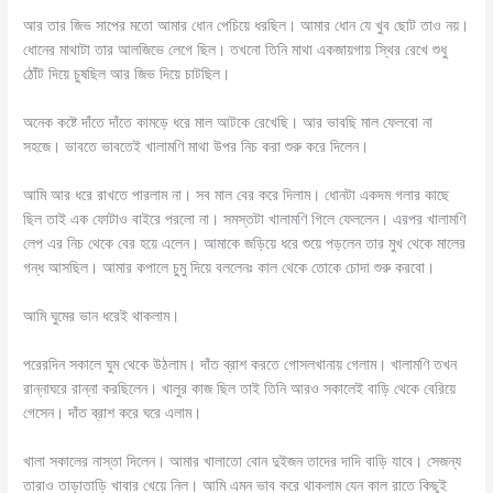
আর তার জিভ সাপের মতো আমার ধোন পেচিয়ে ধরছিল। আমার ধোন যে খুব ছোট তাও নয়।
ধোনের মাথাটা তার আলজিভে লেগে ছিল। তখনো তিনি মাথা একজায়গায় স্থির রেখে শুধু
ঠোঁট দিয়ে চুষছিল আর জিভ দিয়ে চাটছিল।
অনেক কষ্টে দাঁতে দাঁতে কামড়ে ধরে মাল আটকে রেখেছি। আর ভাবছি মাল ফেলবো না
সহজে। ভাবতে ভাবতেই খালামণি মাথা উপর নিচ করা শুরু করে দিলেন।
আমি আর ধরে রাখতে পারলাম না। সব মাল বের করে দিলাম। ধোনটা একদম গলার কাছে
ছিল তাই এক ফোটাও বাইরে পরলো না। সমস্তটা খালামণি গিলে ফেললেন। এরপর খালামণি
লেপ এর নিচ থেকে বের হয়ে এলেন। আমাকে জড়িয়ে ধরে শুয়ে পড়লেন তার মুখ থেকে মালের
গন্ধ আসছিল। আমার কপালে চুমু দিয়ে বললেনঃ কাল থেকে তোকে চোদা শুরু করবো।
আমি ঘুমের ভান ধরেই থাকলাম।
পরেরদিন সকালে ঘুম থেকে উঠলাম। দাঁত ব্রাশ করতে গোসলখানায় গেলাম। খালামণি তখন
রান্নাঘরে রান্না করছিলেন। খালুর কাজ ছিল তাই তিনি আরও সকালেই বাড়ি থেকে বেরিয়ে
গেসেন। দাঁত ব্রাশ করে ঘরে এলাম।
খালা সকালের নাস্তা দিলেন। আমার খালাতো বোন দুইজন তাদের দাদি বাড়ি যাবে। সেজন্য
তারাও তাড়াতাড়ি খাবার খেয়ে নিল। আমি এমন ভাব করে থাকলাম যেন কাল রাতে কিছুই