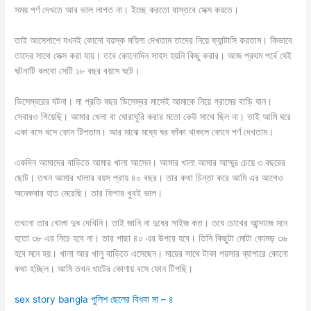
সময় পর্ণ দেখতে আর ভাল লাগত না। ইচ্ছে করতো বাস্তবে সেক্স করতে।
তাই আসেপাশে যখনই কোনো বয়স্ক মহিলা দেখতাম তাদের নিয়ে ফ্যান্টাসি করতাম। কিভাবে
তাদের সাথে সেক্স করা যায়। তবে কোনোদিন সাহস হয়নি কিছু করার। আজ প্রথম পর্বে যেই
ঘটনাটি বলবো সেটি ১৮ বছর বয়সে ঘটে।
ডিসেম্বরের ঘটনা। মা প্রতি বছর ডিসেম্বর মাসেই আমাকে নিয়ে গ্রামের বাড়ি যান।
সেবারও গিয়েছি। আমার খেলা বা ঘোরাঘুরি করার মতো কেউ সাথে ছিল না। তাই আমি ঘরে
একা বসে বসে ফোন টিপতাম। আর মাঝে মধ্যে ঘর ফাঁকা থাকলে ফোনে পর্ণ দেখতাম।
একদিন আমাদের বাড়িতে আমার খালা আসেন। আমার খালা আমার আম্মুর চেয়ে ৩ বছরের
ছোট। তখন আমার খালার বয়স প্রায় ৪০ বছর। তার কথা চিন্তা করে আমি এর আগেও
অনেকবার হাত মেরেছি। তার ফিগার খুবই ভাল।
তখনো তার খোলা দুধ দেখিনি। তাই জানি না দুধের সাইজ কত। তবে চোখের আন্দাজে মনে
হতো ৩৮ এর নিচে হবে না। তার পাছা ৪০ এর উপরে হবে। তিনি কিছুটা মোটা কোমড় ৩৬
হবে মনে হয়। খালা আর খালু বাড়িতে এসেছেন। মায়ের সাথে টাকা পয়সার ব্যাপারে কোনো
কথা হচ্ছিল। আমি তখন খাটের কোণায় বসে ফোন টিপছি।
sex story bangla পুলিশ ছেলের বিধবা মা – ৪