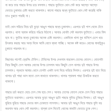
না করে তার পাছার উপর চরে বসলাম। পাছার ফুটোতে ধোন সেট করে আস্তে আস্তে
ভেতরে ঢুকাবার চেষ্টা করতে থাকলাম। কালো পাছার মধ্যে ফুটোতে ধোন সেট করেছি নাকি
তাও বুঝতে পারছি না।
তাই ধোন সরিয়ে নিয়ে দুই বুড়ো আঙুল পাছার মধ্যে ঢুকালাম। এরপরে দুই পাশ থেকে টেনে
ধরলাম। খালা অ্যাক করিয়ে গঙিয়ে উঠলো। আবার ধোনটা সেট করলাম ফুটোতে। এবার মিস
হবে না। ফুটোর মধ্যে ঢুকানোর অনেক চেষ্টা করলাম। একদিকে খালা মুখ বালিশে চেপে ধরে
চিৎকার করছে আর অন্য দিকে আমি ধোনে ব্যথা পাচ্ছি। অনেক কষ্ট করেও ধোনের মাথাটুকুও
ঢুকাতে পারলাম না।
বিছানার পাশেই ড্রেসিং টেবিল। টেবিলের উপর দেখলাম নারকেল তেলের বোতল। বোতলটা
নিয়ে কিছুটা তেল আমার ধোনের উপর ঢাললাম আর কিছুটা তেল খালার দুই পাছার উপর
ঢাললাম। প্রথমে আমার ধোনে তেলটা একটা ডলা দিয়ে ভরিয়ে দিলাম। এরপরে দুই হাত দিয়ে
খালার দুই পাছা ভাল মতো তেল মাখাতে থাকলাম। খালার শ্যামলা পাছা চিকচিক করতে
থাকলো।
পাছার চর্চা করতে যেয়ে তেল শেষ হয়ে গেল। আবার তেলের বোতল থেকে তেল নিয়ে পাছার
ফুটোতে ভরালাম। এরপরে আবার বুড়ো আঙুল দুটো পাছার ফুটায় ঢুকিয়ে দিলাম। দুই আঙুল
ঘুরিয়ে ঘুরিয়ে পাছার ভেতর মাল ঢোকাতে লাগলাম। আবার দুই আঙুল দিয়ে পাছার ফুটা বড়
করলাম আর ধোন সেট করলাম। হাল্কা চাপ দিতেই ধোনের মাথাটা ভেতরে ঢুকে গেল।