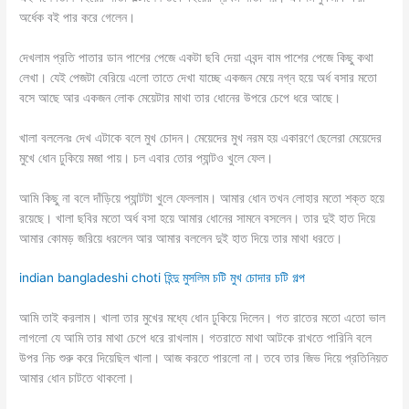
অর্ধেক বই পার করে গেলেন।
দেখলাম প্রতি পাতার ডান পাশের পেজে একটা ছবি দেয়া এবন্দ বাম পাশের পেজে কিছু কথা
লেখা। যেই পেজটা বেরিয়ে এলো তাতে দেখা যাচ্ছে একজন মেয়ে নগ্ন হয়ে অর্ধ বসার মতো
বসে আছে আর একজন লোক মেয়েটার মাথা তার ধোনের উপরে চেপে ধরে আছে।
খালা বললেনঃ দেখ এটাকে বলে মুখ চোদন। মেয়েদের মুখ নরম হয় একারণে ছেলেরা মেয়েদের
মুখে ধোন ঢুকিয়ে মজা পায়। চল এবার তোর প্যান্টও খুলে ফেল।
আমি কিছু না বলে দাঁড়িয়ে প্যান্টটা খুলে ফেললাম। আমার ধোন তখন লোহার মতো শক্ত হয়ে
রয়েছে। খালা ছবির মতো অর্ধ বসা হয়ে আমার ধোনের সামনে বসলেন। তার দুই হাত দিয়ে
আমার কোমড় জরিয়ে ধরলেন আর আমার বললেন দুই হাত দিয়ে তার মাথা ধরতে।
indian bangladeshi choti হিন্দু মুসলিম চটি মুখ চোদার চটি গল্প
আমি তাই করলাম। খালা তার মুখের মধ্যে ধোন ঢুকিয়ে দিলেন। গত রাতের মতো এতো ভাল
লাগলো যে আমি তার মাথা চেপে ধরে রাখলাম। গতরাতে মাথা আটকে রাখতে পারিনি বলে
উপর নিচ শুরু করে দিয়েছিল খালা। আজ করতে পারলো না। তবে তার জিভ দিয়ে প্রতিনিয়ত
আমার ধোন চাটতে থাকলো।