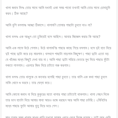
খালা জবাব দিলঃ তোর সাথে আমি যখনই একা সময় পাবো তখনই আমি তোর সাথে চোদাচুদি
করব। ঠিক আছে?
আমি খুশি বললামঃ আচ্ছা ঠিকাসে। খালামণি তোমার পাছাটা চুদতে দাও না?
খালা বললঃ এক আঙুল তো ঢুকিয়েই বসে আছিস। আবার জিজ্ঞেস করার কি আছে?
আমি এক লাফে উঠে গেলাম। উঠে খালামণির পাছার কাছে গিয়ে বসলাম। বসে দুই হাত দিয়ে
দুই পাছে দুটো করে চড় মারলাম। থলথলে পাছাটা নাড়লাম কিছুক্ষণ। পাছা দুটো এতো বড়
যে খাঁজের মধ্যে কিছুই দেখা যায় না। আমি পাছা দুটো সরিয়ে ভেতরে মুখ দিয়ে পাছার ফুঁটো
শুকতে লাগলাম। এরপরে জিভ দিয়ে চাটতে শুরু করলাম।
খালা বললঃ তোর খালুকে যে কতবার বলেছি পাছা চুদতে। তার খালি এক কথা পাছা চুদলে
নাকি ধোনে গু ভরবে। তার ঘেন্না করে।
আমি কোনো জবাব না দিয়ে কুকুরের মতো খালার পাছা চাটতেই থাকলাম। খালা পেছন দিকে
তার ডান হাতটা দিয়ে আমার মাথা আরও গুজে ধরছেন আর আমি পাছা চাটছি। ২মিনিটের
মধ্যে পাছার ফুটো আমার থুতু দিয়ে ভরে গেল।
মাল ঢালার সময় খালার মুখের পানি তখনো আমার ধোনে লেগে ভিজে রয়েছে। তাই আর দেড়ি