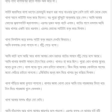
বাড়ি তাই খালামণিরা রাতে লাইট অফ করে না।
লাইট জ্বালিয়ে খালা ভাগ্নে চোদাচুদি করলে ধরা পড়ে যাওয়ার চান্স বেশি তাই খাট থেকে নেমে
খালা আগে লাইটটা বন্ধ করে দিলেন। ঘর পুরো ঘুটঘুটে অন্ধকার হয়ে গেল। আমি আমার
ফোনের ফ্ল্যাশলাইট জ্বালালাম। এরপর দুজন অন্য খাটে এলাম। খাটের পাশে বসলাম আমি
আর খালার একটা হাত ধরলাম। এরপর ফোনের লাইটটা বন্ধ করে দিলাম।
খালা ফিসফিস করে বললঃ লাইট বন্ধ করলে দেখবি কিভাবে।
আমি বললামঃ দেখা লাগবে না। হাঁটু গেড়ে বসো।
আমি খাটে বসে আছি আর খালা আমার ধোন বরাবর খাটের সামনে হাঁটু গেড়ে বসে আছে।
আমি খালার মাথাটা সামনে টেনে নিয়ে এলাম। খালাও হা করে ছিল। পুরো ধোন খালার মুখের
মধ্যে ঢুকে গেল। খালা মনের সুখে ধোন চাটতে থাকলো। জিভ দিয়ে আমার ধোনটাকে সাপের
মতো পেচিয়ে চাটতে লাগলো। ১মিনিটের মধ্যে মাল দিয়ে খালার মুখ ভরিয়ে দিলাম।
খালা দাঁড়িয়ে জামা খুলতে লাগলো। খালার জামা খোলা দেখে আমি তার পায়জামার ফিতা ধরে
টান দিয়ে পায়জামা খুলে ফেললাম।
খালা আমায় বললঃ দাঁড়া তো দেখি।
আমি দাঁড়ালাম আর খালা আমার জায়গায় বসে পড়লো। এরপর বললঃ নে আবার তুই হাঁটু