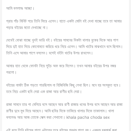
আমি বললামঃ আচ্ছা।
প্রায় পাঁচ মিনিট পরে তিনি ফিরে এলেন। হাতে একটা মোটা বই দেখা যাচ্ছে তবে তা আমার
পড়ার বইয়ের মতো দেখাচ্ছে না।
দেখেই বোঝা যাচ্ছে খুবই ভারি বই। বইয়ের সামনের দিকটা খালার বুকের দিকে আর পাশ
দিয়ে দুই হাত দিয়ে কোনোমতে জরিয়ে ধরে নিয়ে এলেন। আমি খাটের মাঝখানে বসে ছিলাম।
তিনি এসে আমার পাশে বসলেন। বসেই বইটা খাটের উপর রাখলেন।
আমার হাত থেকে ফোনটা নিয়ে সুইচ অফ করে দিলেন। তখন আমার বইয়ের উপর নজর
পরলো।
বইয়ের নামটা ঠিক পড়তে পারছিলাম না হিজিবিজি কিছু লেখা ছিল। মনে হয় সংস্কৃত হবে।
তবে নিচে একটা ছবি দেয়া এক রাজা আর রাণীর ছবি দেয়া।
রাজা সামনে তার পা মেলিয়ে বসে আছেন আর রাণী রাজার ধনের উপর বসে আছেন আর রাজা
রাণীর দুধে মুখ দিয়ে আছেন। আমি ছবির দিকে তাকিয়ে খালার দিকে তাকালাম। খালা
বললেনঃ আয় আজ তোকে সেক্স করা শেখাবো। khala pacha choda sex
এই বলে তিনি বইয়ের পাতা ওল্টালেন তবে বইয়ের প্রথম পাতা নয়। একদম বুকমার্ক করা