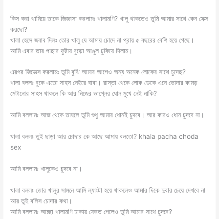
কিস করা থামিয়ে তাকে জিজ্ঞাসা করলামঃ খালামণি? খালু থাকতেও তুমি আমার সাথে কেন সেক্স
করছো?
খালা হেসে জবাব দিলঃ তোর খালু যে আমায় চোদে না প্রায় ৫ বছরের বেশি হয়ে গেছে।
আমি এবার তার পাছার ফুটায় বুড়ো আঙুল ঢুকিয়ে দিলাম।
এরপর জিজ্ঞেস করলামঃ তুমি বুঝি আমার আগেও অন্য অনেক লোকের সাথে চুদেছ?
খালা বললঃ বুকে এতো সাহস নেইরে বাবা। রাস্তা থেকে লোক ডেকে এনে ভোদার কামড়
মেটানোর সাহস থাকলে কি আর নিজের ভাগ্নের ধোন মুখে নেই নাকি?
আমি বললামঃ আজ থেকে তাহলে তুমি শুধু আমার ধোনই চুদবে। আর কারও ধোন চুদবে না।
খালা বললঃ তুই ছাড়া আর চোদার কে আছে আমায় বলতো? khala pacha choda
sex
আমি বললামঃ খালুকেও চুদবে না।
খালা বললঃ তোর খালুর সামনে আমি ল্যাংটা হয়ে থাকলেও আমার দিকে দুবার চেয়ে দেখবে না
আর তুই বলিস চোদার কথা।
আমি বললামঃ আচ্ছা খালামণি ঢাকায় ফেরত গেলেও তুমি আমার সাথে চুদবে?