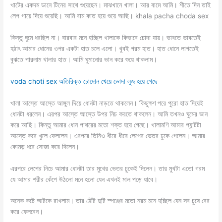
খাটের একদম ডানে টিনের সাথে শুয়েছেন। মাঝখানে খালা। আর বামে আমি। শীতে দিন তাই
লেপ গায়ে দিয়ে শুয়েছি। আমি বাম কাত হয়ে শুয়ে আছি। khala pacha choda sex
কিন্তু ঘুমে ধরছিল না। বারবার মনে হচ্ছিল খালাকে কিভাবে চোদা যায়। ভাবতে ভাবতেই
হঠাৎ আমার ধোনের ওপর একটা হাত চলে এলো। খুবই গরম হাত। হাত ধোনে লাগতেই
বুঝতে পারলাম খালার হাত। আমি ঘুমানোর ভান করে শুয়ে থাকলাম।
voda choti sex অতিরিক্ত চোদোন খেয়ে ভোদা লুজ হয়ে গেছে
খালা আস্তে আস্তে আঙ্গুল দিয়ে ধোনটা নাড়তে থাকলেন। কিছুক্ষণ পরে পুরো হাত দিয়েই
ধোনটা ধরলেন। এরপর আস্তে আস্তে উপর নিচ করতে থাকলেন। আমি তখনও ঘুমের ভান
করে আছি। কিন্তু আমার ধোন পাথরের মতো শক্ত হয়ে গেছে। খালামণি আমার প্যান্টটা
আস্তে করে খুলে ফেললেন। এরপরে তিনিও ধীরে ধীরে লেপের ভেতর ঢুকে গেলেন। আমার
কোমড় ধরে সোজা করে দিলেন।
এরপরে লেপের নিচে আমার ধোনটা তার মুখের ভেতর ঢুকেই দিলেন। তার মুখটা এতো গরম
যে আমার শরীর কেঁপে উঠলো মনে হলো যেন এখনই মাল পড়ে যাবে।
অনেক কষ্টে আটকে রাখলাম। তার ঠোঁট দুটি স্পঞ্জের মতো নরম মনে হচ্ছিল যেন সব চুষে বের
করে ফেলবেন।