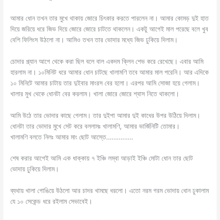
আমার ধোন তখন তার মুখে থাকায় জোরে চিৎকার করতে পারলেন না। আমার কোমড় দুই হাত
দিয়ে জরিয়ে ধরে জিভ দিয়ে জোরে জোরে চাটতে থাকলেন। একটু আগেই মাল পরেছে বলে খুব
বেশি ফিলিংস উঠলো না। আমিও তখন তার ভোদার মধ্যে জিভ ঢুকিয়ে দিলাম।
চোদার প্ল্যান আগে থেকে করা ছিল বলে বাল একদম ক্লিন শেভ করে রেখেছে। এবার আমি
হারলাম না। ১০মিনিট ধরে আমার ধোন চাটছে খালামণি তবে আমার মাল পরেনি। আর এদিকে
১০ মিনিটে আমার চাটায় তার দুইবার মাংরস বের হলো। এরপর আমি সোজা হয়ে গেলাম।
খালার মুখ থেকে ধোনটা বের করলাম। খালা জোরে জোরে শ্বাস নিতে থাকলো।
আমি উঠে তার ভোদার কাছে গেলাম। তার দুইপা আমার দুই কাধের উপর উঠিয়ে দিলাম।
ধোনটা তার ভোদার মুখে সেট করে বললামঃ খালামণি, আমার ভার্জিনিটি তোমার।
খালামণি বলতে নিলঃ আমার মাং ছোট আস্তে……………
শেষ করার আগেই আমি এক ধাক্কায় ৭ ইঞ্চি লম্বা আড়াই ইঞ্চি মোটা ধোন তার ছোট
ভোদায় ঢুকিয়ে দিলাম।
ব্যথায় খালা গোঙিয়ে উঠলো আর চাদর খামছে ধরলো। এতো নরম গরম ভোদায় ধোন ঢুকালাম
যে ১০ সেকেন্ড ধরে রইলাম সেভাবেই।