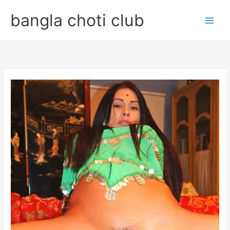
Skip
bangla choti club
to
content