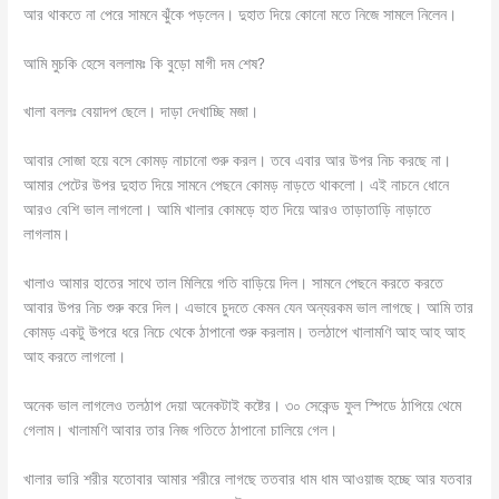
আর থাকতে না পেরে সামনে ঝুঁকে পড়লেন। দুহাত দিয়ে কোনো মতে নিজে সামলে নিলেন।
আমি মুচকি হেসে বললামঃ কি বুড়ো মাগী দম শেষ?
খালা বললঃ বেয়াদপ ছেলে। দাড়া দেখাচ্ছি মজা।
আবার সোজা হয়ে বসে কোমড় নাচানো শুরু করল। তবে এবার আর উপর নিচ করছে না।
আমার পেটের উপর দুহাত দিয়ে সামনে পেছনে কোমড় নাড়তে থাকলো। এই নাচনে ধোনে
আরও বেশি ভাল লাগলো। আমি খালার কোমড়ে হাত দিয়ে আরও তাড়াতাড়ি নাড়াতে
লাগলাম।
খালাও আমার হাতের সাথে তাল মিলিয়ে গতি বাড়িয়ে দিল। সামনে পেছনে করতে করতে
আবার উপর নিচ শুরু করে দিল। এভাবে চুদতে কেমন যেন অন্যরকম ভাল লাগছে। আমি তার
কোমড় একটু উপরে ধরে নিচে থেকে ঠাপানো শুরু করলাম। তলঠাপে খালামণি আহ আহ আহ
আহ করতে লাগলো।
অনেক ভাল লাগলেও তলঠাপ দেয়া অনেকটাই কষ্টের। ৩০ সেকেন্ড ফুল স্পিডে ঠাপিয়ে থেমে
গেলাম। খালামণি আবার তার নিজ গতিতে ঠাপানো চালিয়ে গেল।
খালার ভারি শরীর যতোবার আমার শরীরে লাগছে ততবার ধাম ধাম আওয়াজ হচ্ছে আর যতবার