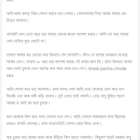
আমি জামা কাপড় নিয়ে গোসল করতে চলে গেলাম। গোসলখানায় গিয়ে আমার মাথায় এক
চিন্তা আসলো।
খালামণি কেন এতো বছর ধরে আমার ধোনের জন্যে অপেক্ষা করছে। আমি তো আর আমার
ধোন দেখিয়ে ঘুরে বেড়াই না।
তাহলে আমার বড় ধোনের খবর কিভাবে পেল খালামণি। যদিও সে বলেছে বাথরুমে দেখেছে
আমার ধোন। তাহলে ১৮ বছর ধরে অপেক্ষা করছে এই কথার মানে কি। রাতে কিভাবে খালার
নরম ভোদা চুদবো ভেবে আগের কথা মাথা থেকে চলে গেল। khala pacha choda
sex
আমি গোসল করে ঘরে আসলাম। খালা বললঃ শোন আমি তোর বোনদের ফোন করে বলে
দিয়েছি ওরা আজ দাদী বাড়ি থাকবে। তুই ওদের খাটে থাকবি। তোর খালু ঘুমিয়ে পড়লে
আমরা ঐ খাটে মন ভরে চুদবো।
বলে আমাকে কিস করে খালা গোসলে চলে গেল। আমি গোসলে থাকাকালে খালা বিছানার
চাদরও পালটে ফেলেছে। খালা তাড়াতাড়িই গোসল থেকে ফিরে এলো।
ঘরে ঢুকার পরে আমরা ঘরের মাঝে দাঁড়িয়ে কিস করতে থাকলাম। কিছুক্ষণ পরেই দরজায় খালু