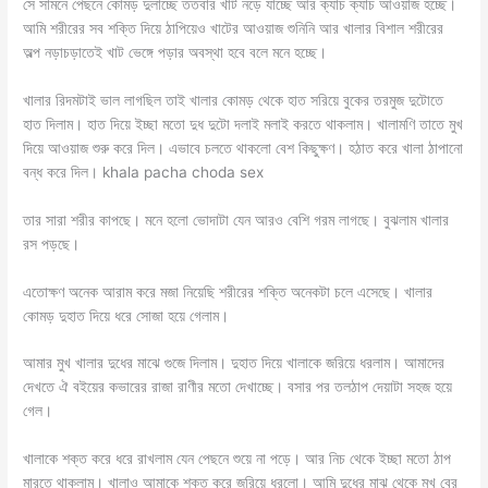
সে সামনে পেছনে কোমড় দুলাচ্ছে ততবার খাট নড়ে যাচ্ছে আর ক্যাচ ক্যাচ আওয়াজ হচ্ছে।
আমি শরীরের সব শক্তি দিয়ে ঠাপিয়েও খাটের আওয়াজ শুনিনি আর খালার বিশাল শরীরের
অল্প নড়াচড়াতেই খাট ভেঙ্গে পড়ার অবস্থা হবে বলে মনে হচ্ছে।
খালার রিদমটাই ভাল লাগছিল তাই খালার কোমড় থেকে হাত সরিয়ে বুকের তরমুজ দুটোতে
হাত দিলাম। হাত দিয়ে ইচ্ছা মতো দুধ দুটো দলাই মলাই করতে থাকলাম। খালামণি তাতে মুখ
দিয়ে আওয়াজ শুরু করে দিল। এভাবে চলতে থাকলো বেশ কিছুক্ষণ। হঠাত করে খালা ঠাপানো
বন্ধ করে দিল। khala pacha choda sex
তার সারা শরীর কাপছে। মনে হলো ভোদাটা যেন আরও বেশি গরম লাগছে। বুঝলাম খালার
রস পড়ছে।
এতোক্ষণ অনেক আরাম করে মজা নিয়েছি শরীরের শক্তি অনেকটা চলে এসেছে। খালার
কোমড় দুহাত দিয়ে ধরে সোজা হয়ে গেলাম।
আমার মুখ খালার দুধের মাঝে গুজে দিলাম। দুহাত দিয়ে খালাকে জরিয়ে ধরলাম। আমাদের
দেখতে ঐ বইয়ের কভারের রাজা রাণীর মতো দেখাচ্ছে। বসার পর তলঠাপ দেয়াটা সহজ হয়ে
গেল।
খালাকে শক্ত করে ধরে রাখলাম যেন পেছনে শুয়ে না পড়ে। আর নিচ থেকে ইচ্ছা মতো ঠাপ
মারতে থাকলাম। খালাও আমাকে শক্ত করে জরিয়ে ধরলো। আমি দুধের মাঝ থেকে মুখ বের