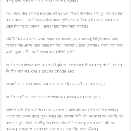
কাপড় গুলো সরিয়ে আমি তার পিঠের উপর শুয়ে পড়লাম।
আর পেছন থেকে দুই হাত দিয়ে তার দুই দুধ গুলো টিপতে থাকলাম। খালা মুখ দিয়ে উম উম
করতে থাকলো। আমি একহাত দিয়ে খালার মুখটা পেছনের দিকে ঘুরিয়ে জোরে জোরে তার
ঠোঁটে কিস করতে থাকলাম। খালাও আমায় কিস করতে থাকলো।
৫মিনিট কিস করে এপরে আবার সোজা হয়ে বসলাম। এবার আরেকটু পিছিয়ে পায়ের কাছে
আসলাম আর কোমড় থেকে জোরে টান দিয়ে পায়জামাটাও ছিড়ে ফেললাম। খালার গায়ে তখন
একটা সুতাও নেই। আমি তখনও আমার টিশার্ট খুলিনি।
আমি খালাকে জিজ্ঞেস করলামঃ খালামণি তুমি তো সকাল থেকে শীতের কাপড় পরনি। তোমার
কি শীত লাগে না। khala pacha choda sex
খালামণি বললঃ তোর ধোনের কথা ভেবে ভেবে শরীর এভাবেই গরম হয়ে গেছে।
আমি খালার উপর থেকে সরে পাশে গেলাম আর বললামঃ এবার সোজা হও।
খালা পা দুটো ফাঁক করে দিয়ে সোজা হয়ে শুলো। আমি তার মাথার উপরের দিকে গেলাম।
এরপরে বসে ধোনটা খালার মুখের উপরে রেখে বললামঃ আমি এটা অনেকবার পর্ণে দেখেছি এই
বলে তার মুখে আমার ধোনটা ঢুকিয়ে দিলাম আর আমি সামনে ঝুকে তার ভোদা চাটা শুরু
করলাম। ভোদায় মুখ দেয়ার সাথে সাথে খালার সারা শরীর কেপে উঠলো।