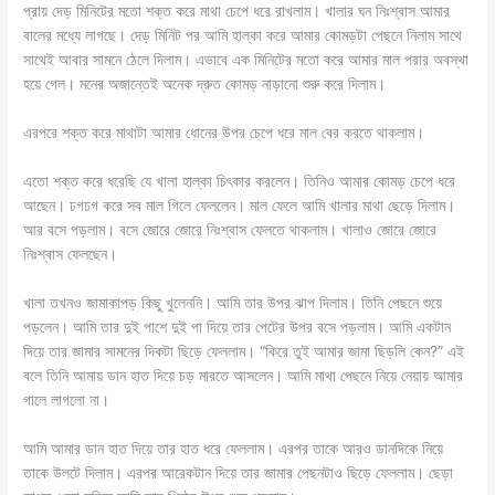
প্রায় দেড় মিনিটের মতো শক্ত করে মাথা চেপে ধরে রাখলাম। খালার ঘন নিঃশ্বাস আমার
বালের মধ্যে লাগছে। দেড় মিনিট পর আমি হাল্কা করে আমার কোমড়টা পেছনে নিলাম সাথে
সাথেই আবার সামনে ঠেলে দিলাম। এভাবে এক মিনিটের মতো করে আমার মাল পরার অবস্থা
হয়ে গেল। মনের অজান্তেই অনেক দ্রুত কোমড় নাড়ানো শুরু করে দিলাম।
এরপরে শক্ত করে মাথাটা আমার ধোনের উপর চেপে ধরে মাল বের করতে থাকলাম।
এতো শক্ত করে ধরেছি যে খালা হাল্কা চিৎকার করলেন। তিনিও আমার কোমড় চেপে ধরে
আছেন। ঢগঢগ করে সব মাল গিলে ফেললেন। মাল ফেলে আমি খালার মাথা ছেড়ে দিলাম।
আর বসে পড়লাম। বসে জোরে জোরে নিঃশ্বাস ফেলতে থাকলাম। খালাও জোরে জোরে
নিঃশ্বাস ফেলছেন।
খালা তখনও জামাকাপড় কিছু খুলেননি। আমি তার উপর ঝাপ দিলাম। তিনি পেছনে শুয়ে
পড়লেন। আমি তার দুই পাশে দুই পা দিয়ে তার পেটের উপর বসে পড়লাম। আমি একটান
দিয়ে তার জামার সামনের দিকটা ছিড়ে ফেললাম। “কিরে তুই আমার জামা ছিড়লি কেন?” এই
বলে তিনি আমায় ডান হাত দিয়ে চড় মারতে আসলেন। আমি মাথা পেছনে নিয়ে নেয়ায় আমার
গালে লাগলো না।
আমি আমার ডান হাত দিয়ে তার হাত ধরে ফেললাম। এরপর তাকে আরও ডানদিকে নিয়ে
তাকে উলটে দিলাম। এরপর আরেকটান দিয়ে তার জামার পেছনটাও ছিড়ে ফেললাম। ছেড়া