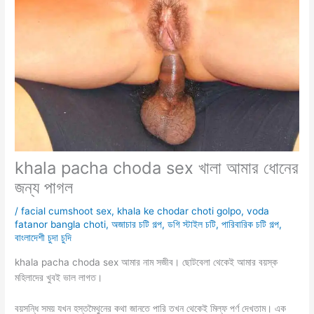
khala pacha choda sex খালা আমার ধোনের
জন্য পাগল
/
facial cumshoot sex
,
khala ke chodar choti golpo
,
voda
fatanor bangla choti
,
অজাচার চটি গল্প
,
ডগি স্টাইল চটি
,
পারিবারিক চটি গল্প
,
বাংলাদেশী চুদা চুদি
khala pacha choda sex আমার নাম সজীব। ছোটবেলা থেকেই আমার বয়স্ক
মহিলাদের খুবই ভাল লাগত।
বয়সন্ধি সময় যখন হস্তমৈথুনের কথা জানতে পারি তখন থেকেই মিল্ফ পর্ণ দেখতাম। এক