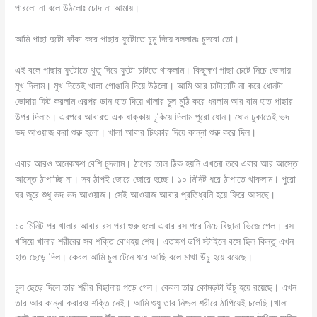
পারলো না বলে উঠলোঃ চোদ না আমায়।
আমি পাছা দুটো ফাঁকা করে পাছার ফুটোতে চুমু দিয়ে বললামঃ চুদবো তো।
এই বলে পাছার ফুটোতে থুতু দিয়ে ফুটো চাটতে থাকলাম। কিছুক্ষণ পাছা চেটে নিচে ভোদায়
মুখ দিলাম। মুখ দিতেই খালা গোঙানি দিয়ে উঠলো। আমি আর চাটাচাটি না করে ধোনটা
ভোদায় ফিট করলাম এরপর ডান হাত দিয়ে খালার চুল মুঠি করে ধরলাম আর বাম হাত পাছার
উপর দিলাম। এরপরে আবারও এক ধাক্কায় ঢুকিয়ে দিলাম পুরো ধোন। ধোন ঢুকাতেই ভদ
ভদ আওয়াজ করা শুরু হলো। খালা আবার চিৎকার দিয়ে কান্না শুরু করে দিল।
এবার আরও অনেকক্ষণ বেশি চুদলাম। ঠাপের তাল ঠিক হয়নি এখনো তবে এবার আর আস্তে
আস্তে ঠাপাচ্ছি না। সব ঠাপই জোরে জোরে হচ্ছে। ১০ মিনিট ধরে ঠাপাতে থাকলাম। পুরো
ঘর জুরে শুধু ভদ ভদ আওয়াজ। সেই আওয়াজ আবার প্রতিধ্বনি হয়ে ফিরে আসছে।
১০ মিনিট পর খালার আবার রস পরা শুরু হলো এবার রস পরে নিচে বিছানা ভিজে গেল। রস
খসিয়ে খালার শরীরের সব শক্তি বোধহয় শেষ। এতক্ষণ ডগি স্টাইলে বসে ছিল কিন্তু এখন
হাত ছেড়ে দিল। কেবল আমি চুল টেনে ধরে আছি বলে মাথা উঁচু হয়ে রয়েছে।
চুল ছেড়ে দিলে তার শরীর বিছানায় পড়ে গেল। কেবল তার কোমড়টা উঁচু হয়ে রয়েছে। এখন
তার আর কান্না করারও শক্তি নেই। আমি শুধু তার নিশ্চল শরীরে ঠাপিয়েই চলেছি।খালা