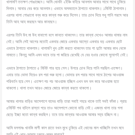
খালামণি ততক্ষণ গোঙাচ্ছেন। আমি ধোনটা ২ইঞ্চি বাইরে আনলাম আবার সাথে সাথে ঢুকিয়ে
দিলাম। আবার বের করে আনলাম। এভাবে অসমতালে ঠাপাতে থাকলাম। ১মিনিট ঠাপালাম।
এরপর খালা গোঙানো বন্ধ করে কান্না শুরু করে দিলেন। তার চোখ দিয়ে শুধু পানি পরসে আর
তিনি আহ আহ করছেন আর কানছেন।
এরপর তিনি উহ মা উহ বাবাগো বলে কানতে থাকলেন। তার কান্না দেখেও আমার থামার নাম
নেই। আমি সেই আগের মতোই একবার জোরে একবার আস্তে একবার বড় একবার ছোট
এভাবে ঠাপাতে থাকলাম। খালামণি খুব চেষ্টা করতে থাকলেন তার পা দুটো আমার কাধ থেকে
নামাতে। কিন্তু আমি এমন ভাবে তার পা জরিয়ে রেখেছি যে বের হওার কোনো সুযোগই নেই।
এভাবে ঠাপাতে ঠাপাতে ৫ মিনিট পার হয়ে গেল। উপরে চোখ দিয়ে পানি পরছিল এতক্ষণ।
এবার তার ভোদা দিয়েও রস পরা শুরু হলো। ভোদার রস পরার সাথে সাথে ঠাপের আওয়াজ
পরিবর্তন হয়ে গেল। এতক্ষণ পচ পচ আওয়াজ হচ্ছিল এখন ভদ ভদ করে আওয়াজ হতে
থাকলো। খালা তখন আরও জোরে জোরে কান্না করতে থাকলো।
আমার খালার বাড়ির আসেপাশে যাদের বাড়ি তারা সবাই শহরে থাকে তাই সবই ফাঁকা। প্রায়
৫মিনিট পথ হাটলে রাস্তা পরে তাও আসেপাশে কোনো বাড়ি নেই। এজন্য খালা তার গলা
ছেড়ে ইচ্ছা মতো কান্না করছিল। তবে তার কান্নার আওয়াজ আমার সহ্য হচ্ছিল না।
আমি বললামঃ খানকি মাগী কাল রাতে যখন মুখে ঢুকিয়ে এই ধোনের মাল খাচ্ছিলি তখন মনে
হয়নি এই ধোন ভোদায় ঢুকলে কেমন লাগবে?