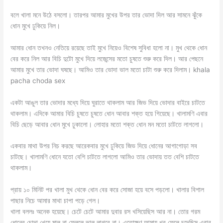
বলে খালা মনে উঠে বসলো। তারপর আমার মুখের উপর তার ভোদা দিল আর সামনে ঝুঁকে
ধোন মুখে ঢুকিয়ে নিল।
আমার ধোন তখনও নেতিয়ে রয়েছে তাই মুখে নিয়েও বিশেষ সুবিধা হলো না। মুখ থেকে ধোন
বের করে নিল আর বিচি দুটো মুখে দিয়ে লজেন্সের মতো চুষতে শুরু করে দিল। আর পেছনে
আমার মুখে তার ভোদা ঘষছে। আমিও তার ভোদা ভাল মতো চাটা শুরু করে দিলাম। khala
pacha choda sex
একটা আঙুল তার ভোদার মধ্যে দিয়ে ঘুরাতে থাকলাম আর জিভ দিয়ে ভোদার বাইরে চাটতে
থাকলাম। এদিকে আমার বিচি চুষতে চুষতে ধোন আবার শক্ত হয়ে গিয়েছে। খালামণি এবার
বিচি ছেড়ে আবার ধোন মুখে ঢুকালো। লোহার মতো শক্ত ধোন মন মতো চাটতে লাগলো।
একবার মাথা উপর নিচ করছে আরেকবার মুখে ঢুকিয়ে জিভ দিয়ে ধোনের আগাগোড়া সব
চাটছে। খালামণি ধোনে যতো বেশি চাটতে লাগলো আমিও তার ভোদায় তত বেশি চাটতে
থাকলাম।
প্রায় ১০ মিনিট পর খালা মুখ থেকে ধোন বের করে সোজা হয়ে বসে পড়লো। খালার বিশাল
পাছার নিচে আমার মাথা চাপা পড়ে গেল।
খালা বললঃ অনেক হয়েছে। চেটে চেটে আমার দুবার রস খসিয়েছিস আর না। তোর গরম
ধোনের চোদা খেয়ে মাল না ফেললে ভাল লাগবে না। এতোক্ষণ আমায় খুব ফেলে চুদেছিস এবার