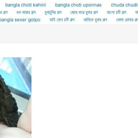
bangla choti kahini
bangla choti uponnas
chuda chudi
র গল্প
গুদ মারার গল্প
চুদাচুদির গল্প
জোর করে চুদার গল্প
বাংলা চটি গল্প
ম
ল্প bangla sexer golpo
ভাই বোন চটি গল্প
ভাবিকে চুদার গল্প
ভোদা চোদার গল্