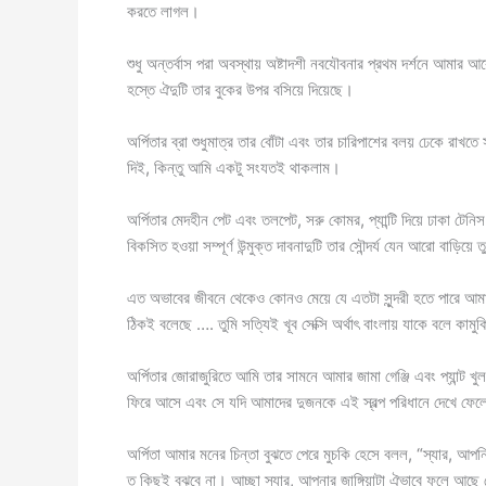
করতে লাগল।
শুধু অন্তর্বাস পরা অবস্থায় অষ্টাদশী নবযৌবনার প্রথম দর্শনে আমার 
হস্তে ঐদুটি তার বুকের উপর বসিয়ে দিয়েছে।
অর্পিতার ব্রা শুধুমাত্র তার বোঁটা এবং তার চারিপাশের বলয় ঢেকে রা
দিই, কিন্তু আমি একটু সংযতই থাকলাম।
অর্পিতার মেদহীন পেট এবং তলপেট, সরু কোমর, প্যান্টি দিয়ে ঢাকা টে
বিকসিত হওয়া সম্পূর্ণ উন্মুক্ত দাবনাদুটি তার সৌন্দর্য যেন আরো বাড়িয়ে
এত অভাবের জীবনে থেকেও কোনও মেয়ে যে এতটা সুন্দরী হতে পারে আ
ঠিকই বলেছে …. তুমি সত্যিই খূব সেক্সি অর্থাৎ বাংলায় যাকে বলে কামুক
অর্পিতার জোরাজুরিতে আমি তার সামনে আমার জামা গেঞ্জি এবং প্যান্ট খু
ফিরে আসে এবং সে যদি আমাদের দুজনকে এই স্বল্প পরিধানে দেখে ফেল
অর্পিতা আমার মনের চিন্তা বুঝতে পেরে মুচকি হেসে বলল, “স্যার, আ
ত কিছুই বুঝবে না। আচ্ছা স্যার, আপনার জাঙ্গিয়াটা ঐভাবে ফুল