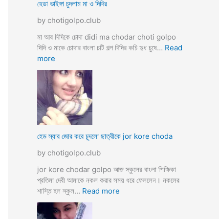
ব
হেডা ভাইঙ্গা চুদলাম মা ও দিদির
ক্স
থে
ক
by chotigolpo.club
কে
রা
সু
মা আর দিদিকে চোদা didi ma chodar choti golpo
ন্দ
দিদি ও মাকে চোদার বাংলা চটি গল্প দিদির কচি দুধ চুষে…
Read
রী
:
more
M
হে
a
ডা
d
ভা
a
ই
m
ঙ্গা
কে
চু
চু
দ
হেড স্যার জোর করে চুদলো ছাত্রীকে jor kore choda
দ
লা
লা
by chotigolpo.club
ম
ম
মা
jor kore chodar golpo আজ স্কুলের বাংলা শিক্ষিকা
ও
প্রতিমা দেবী আমাকে নকল করার সময় ধরে ফেললেন। নকলের
দি
:
শাস্তি হল স্কুল…
Read more
দি
হে
র
ড