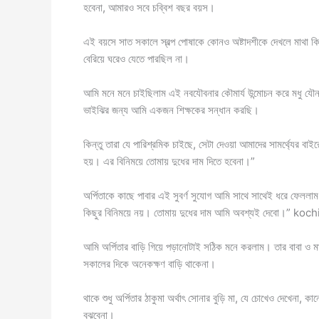
হবেনা, আমারও সবে চব্বিশ বছর বয়স।
এই বয়সে সাত সকালে স্বল্প পোষাকে কোনও অষ্টাদশীকে দেখলে মাথা ক
বেরিয়ে ঘরেও যেতে পারছিল না।
আমি মনে মনে চাইছিলাম এই নবযৌবনার কৌমার্য উন্মোচন করে মধু যৌ
ভাইঝির জন্য আমি একজন শিক্ষকের সন্ধান করছি।
কিন্তু তারা যে পারিশ্রমিক চাইছে, সেটা দেওয়া আমাদের সামর্থ্যের ব
হয়। এর বিনিময়ে তোমায় দুধের দাম দিতে হবেনা।”
অর্পিতাকে কাছে পাবার এই সুবর্ণ সুযোগ আমি সাথে সাথেই ধরে ফেল
কিছুর বিনিময়ে নয়। তোমায় দুধের দাম আমি অবশ্যই দেবো।” k
আমি অর্পিতার বাড়ি গিয়ে পড়ানোটাই সঠিক মনে করলাম। তার বাবা ও ম
সকালের দিকে অনেকক্ষণ বাড়ি থাকেনা।
থাকে শুধু অর্পিতার ঠাকুমা অর্থাৎ সোনার বুড়ি মা, যে চোখেও দেখেনা,
বুঝবেনা।