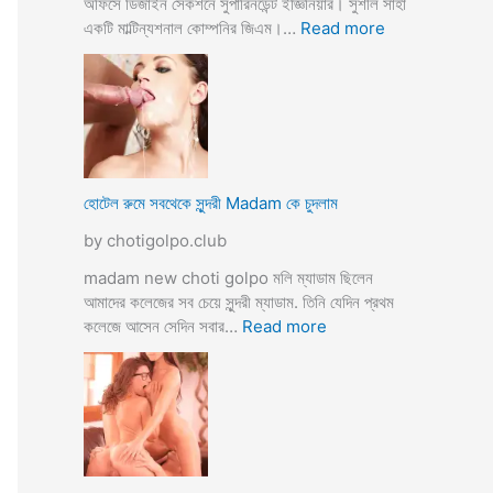
অফিসে ডিজাইন সেকশনে সুপারিনডেন্ট ইজ্ঞিনিয়ার। সুশীল সাহা
:
একটি মাল্টিন্যশনাল কোম্পনির জিএম।…
Read more
হো
টে
লে
হি
ন্দু
মু
স
হোটেল রুমে সবথেকে সুন্দরী Madam কে চুদলাম
লি
by chotigolpo.club
ম
স্বা
madam new choti golpo মলি ম্যাডাম ছিলেন
মী
আমাদের কলেজের সব চেয়ে সুন্দরী ম্যাডাম. তিনি যেদিন প্রথম
স্ত্রী
:
কলেজে আসেন সেদিন সবার…
Read more
র
হো
ব
টে
উ
ল
ব
রু
দ
মে
লে
স
সে