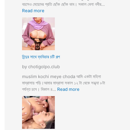
তো
বয়সেও মেয়েদের প্রতি ছোঁক ছোঁক ভাব। সকাল বেলা নদীর…
o
র
:
Read more
d
গু
হি
a
দ
ল্লা
চু
বি
দে
বা
সু
হ
খ
ও
দি
পা
হিন্দুর সাথে ব্যভিচার চটি গল্প
ব
ছা
by chotigolpo.club
চো
দা
muslim kochi meye choda আমি একটা মহিলা
র
মাদ্রাসায় পড়ি।আমার মাদ্রাসা সকাল ১২ টা থেকে সন্ধ্যা ৮টা
গ
:
পর্যন্ত চলে। বিকাল ৪…
Read more
ল্প
হি
ন্দু
র
সা
থে
ব্য