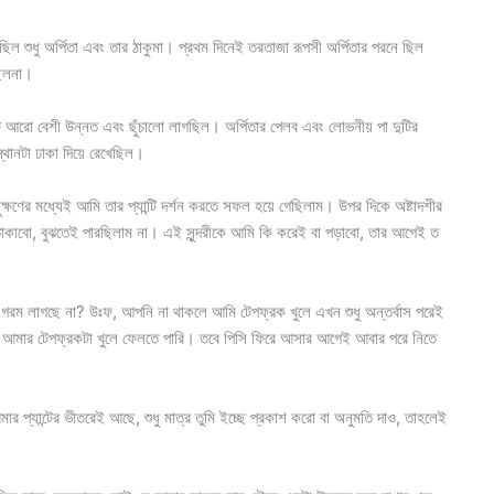
ল শুধু অর্পিতা এবং তার ঠাকুমা। প্রথম দিনেই তরতাজা রূপসী অর্পিতার পরনে ছিল
ছিলনা।
ুটি আরো বেশী উন্নত এবং ছুঁচালো লাগছিল। অর্পিতার পেলব এবং লোভনীয় পা দুটির
 স্থানটা ঢাকা দিয়ে রেখেছিল।
ক্ষণের মধ্যেই আমি তার প্যান্টি দর্শন করতে সফল হয়ে গেছিলাম। উপর দিকে অষ্টাদশীর
যে তাকাবো, বুঝতেই পারছিলাম না। এই সুন্দরীকে আমি কি করেই বা পড়াবো, তার আগেই ত
গরম লাগছে না? উঃফ, আপনি না থাকলে আমি টেপফ্রক খুলে এখন শুধু অন্তর্বাস পরেই
ও আমার টেপফ্রকটা খুলে ফেলতে পারি। তবে পিসি ফিরে আসার আগেই আবার পরে নিতে
র প্যান্টের ভীতরেই আছে, শুধু মাত্র তুমি ইচ্ছে প্রকাশ করো বা অনুমতি দাও, তাহলেই