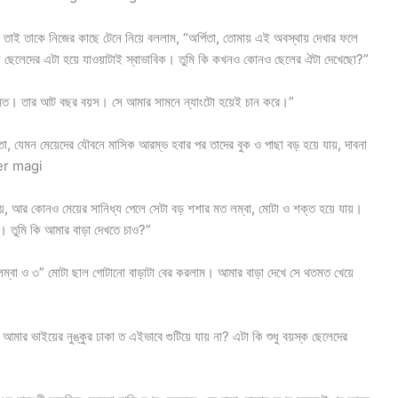
। তাই তাকে নিজের কাছে টেনে নিয়ে বললাম, “অর্পিতা, তোমায় এই অবস্থায় দেখার ফলে
ে ছেলেদের এটা হয়ে যাওয়াটাই স্বাভাবিক। তুমি কি কখনও কোনও ছেলের ঐটা দেখেছো?”
টলের মত। তার আট বছর বয়স। সে আমার সামনে ন্যাংটো হয়েই চান করে।”
তা, যেমন মেয়েদের যৌবনে মাসিক আরম্ভ হবার পর তাদের বুক ও পাছা বড় হয়ে যায়, দাবনা
uder magi
যায়, আর কোনও মেয়ের সানিধ্য পেলে সেটা বড় শশার মত লম্বা, মোটা ও শক্ত হয়ে যায়।
 তুমি কি আমার বাড়া দেখতে চাও?”
” লম্বা ও ৩” মোটা ছাল গোটানো বাড়াটা বের করলাম। আমার বাড়া দেখে সে থতমত খেয়ে
আমার ভাইয়ের নুঙ্কুর ঢাকা ত এইভাবে গুটিয়ে যায় না? এটা কি শুধু বয়স্ক ছেলেদের