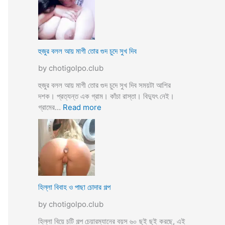
স্যা
র
জো
র
ক
হুজুর বলল আয় মাগী তোর গুদ চুদে সুখ দিব
রে
by chotigolpo.club
চু
দ
হুজুর বলল আয় মাগী তোর গুদ চুদে সুখ দিব সময়টা আশির
লো
দশক। প্রত্যন্ত এক গ্রাম। কাঁচা রাস্তা। বিদ্যুৎ নেই।
ছা
:
গ্রামের…
Read more
ত্রী
হু
কে
জু
j
র
o
ব
r
ল
k
ল
o
আ
হিল্লা বিবাহ ও পাছা চোদার গল্প
r
য়
e
by chotigolpo.club
মা
c
গী
হিল্লা বিয়ে চটি গল্প চেয়ারম্যানের বয়স ৬০ ছুই ছুই করছে, এই
h