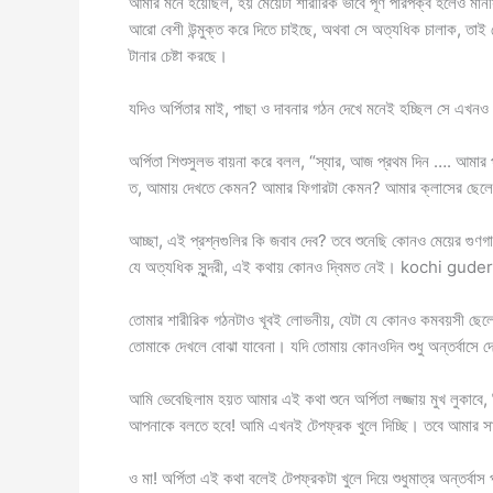
আমার মনে হয়েছিল, হয় মেয়েটা শারীরিক ভাবে পূর্ণ পরিপক্ব হলেও মান
আরো বেশী উন্মুক্ত করে দিতে চাইছে, অথবা সে অত্যধিক চালাক, তাই
টানার চেষ্টা করছে।
যদিও অর্পিতার মাই, পাছা ও দাবনার গঠন দেখে মনেই হচ্ছিল সে এখনও 
অর্পিতা শিশুসুলভ বায়না করে বলল, “স্যার, আজ প্রথম দিন …. আমার
ত, আমায় দেখতে কেমন? আমার ফিগারটা কেমন? আমার ক্লাসের ছেলের
আচ্ছা, এই প্রশ্নগুলির কি জবাব দেব? তবে শুনেছি কোনও মেয়ের গু
যে অত্যধিক সুন্দরী, এই কথায় কোনও দ্বিমত নেই। kochi gud
তোমার শারীরিক গঠনটাও খূবই লোভনীয়, যেটা যে কোনও কমবয়সী ছেলেরই 
তোমাকে দেখলে বোঝা যাবেনা। যদি তোমায় কোনওদিন শুধু অন্তর্বাসে 
আমি ভেবেছিলাম হয়ত আমার এই কথা শুনে অর্পিতা লজ্জায় মুখ লুকাবে,
আপনাকে বলতে হবে! আমি এখনই টেপফ্রক খুলে দিচ্ছি। তবে আমার সাথে
ও মা! অর্পিতা এই কথা বলেই টেপফ্রকটা খুলে দিয়ে শুধুমাত্র অন্তর