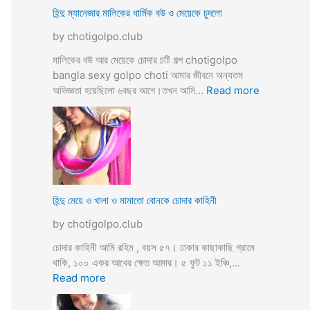
ভি
হিন্দু ম্যানেজার মালিকের ধার্মিক বউ ও মেয়েকে চুদলো
চা
by chotigolpo.club
র
চ
মালিকের বউ আর মেয়েকে চোদার চটি গল্প chotigolpo
টি
bangla sexy golpo choti আমার জীবনে অন্যতম
গ
:
অভিজ্ঞতা হয়েছিলো ৬বছর আগে।তখন আমি…
Read more
ল্প
হি
ন্দু
ম্যা
নে
জা
র
মা
হিন্দু মেয়ে ও খালা ও মামাতো বোনকে চোদার কাহিনী
লি
by chotigolpo.club
কে
র
চোদার কাহিনী আমি রহিম , বয়স ৫৭। ঢাকার কাছাকাছি গ্রামে
ধা
থাকি, ১০০ একর আখের ক্ষেত আমার। ৫ ফুট ১১ ইঞ্চি,…
র্মি
:
Read more
ক
হি
ব
ন্দু