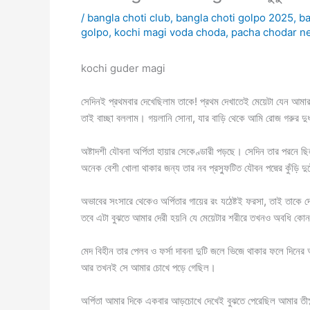
/
bangla choti club
,
bangla choti golpo 2025
,
ba
golpo
,
kochi magi voda choda
,
pacha chodar n
kochi guder magi
সেদিনই প্রথমবার দেখেছিলাম তাকে! প্রথম দেখাতেই মেয়েটা যেন আমার 
তাই বাচ্ছা বললাম। গয়লানি সোনা, যার বাড়ি থেকে আমি রোজ গরুর দু
অষ্টাদশী যৌবনা অর্পিতা হায়ার সেকেণ্ডারী পড়ছে। সেদিন তার পরনে ছিল হ
অনেক বেশী খোলা থাকার জন্য তার নব প্রস্ফুটিত যৌবন পদ্মের কুঁড়ি
অভাবের সংসারে থেকেও অর্পিতার গায়ের রং যঠেষ্টই ফরসা, তাই তাকে দ
তবে এটা বুঝতে আমার দেরী হয়নি যে মেয়েটার শরীরে তখনও অবধি 
মেদ বিহীন তার পেলব ও ফর্সা দাবনা দুটি জলে ভিজে থাকার ফলে দি
আর তখনই সে আমার চোখে পড়ে গেছিল।
অর্পিতা আমার দিকে একবার আড়চোখে দেখেই বুঝতে পেরেছিল আমার তীক্ষ