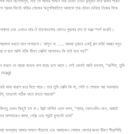
সিক ভাবে ছেলেমানুষ, তাই সে আমার সামনে তার যৌবন এতটা উন্মুক্ত করে রাখার পরেও
 সে প্রথম দিনেই বাড়ির লোকের অনুপস্থিতিতে আমাকে তার যৌবন দেখিয়ে নিজের দিকে
অক্ষতা এবং এখনও তার ঐ যায়গাগুলোয় কোনও পুরষের হাত বা যন্ত্র স্পর্শ করেনি।
 পড়াশুনা করতে ভাল লাগছেনা। আসুন না …… আমরা দুজনে একটু গল্প করি! আচ্ছা বলুন
া ত বলে আমি নাকি ভীষণ সেক্সি! আপনারও কি তাই মনে হয়?”
ণগান করলে সে আরো কয়েক ধাপ কাছে চলে আসে। সেই ভেবেই আমি বললাম, “অর্পিতা, তুমি
er magi
মাথা খারাপ করে দিতে পারে। তবে তুমি সেক্সি কি না, সেটা ত পোষাক পরা অবস্থায়
দেখি, তাহলেই সঠিক ভাবে বলতে পারবো!”
 কিন্তু তেমন কিছুই হল না। উল্টে অর্পিতা হেসে বলল, “স্যার, কোনওদিন কেন, আজই
 আপনাকেও জামা, গেঞ্জি এবং প্যান্ট খুলতেই হবে!”
্বাস পরা অবস্থায় আমার সামনে দাঁড়ালো এবং আমাকেও পোষাক খোলার জন্য ভীষণ পীড়াপিড়ি