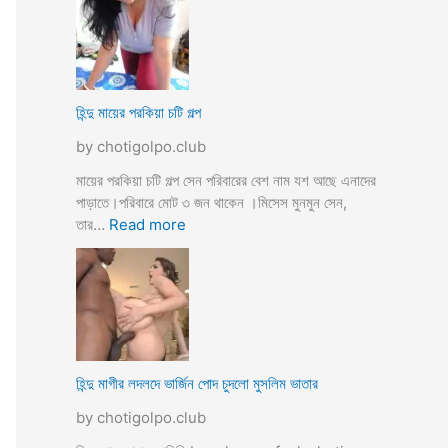
উ
মে
ও
য়ে
মে
ও
য়ে
খা
কে
লা
হিন্দু মায়ের পরকিয়া চটি গল্প
চু
ও
দ
by chotigolpo.club
মা
লো
মা
মায়ের পরকিয়া চটি গল্প সেন পরিবারের বেশ নাম যশ আছে এনাদের
তো
পাড়াতে।পরিবারে মোট ৩ জন থাকেন ।মিসেস মুনমুন সেন,
বো
:
তার…
Read more
ন
হি
কে
ন্দু
চো
মা
দা
য়ে
র
র
কা
প
হি
র
হিন্দু মাগীর লদলদে ভার্জিন পোদ চুদলো মুসলিম ভাতার
নী
কি
by chotigolpo.club
য়া
চ