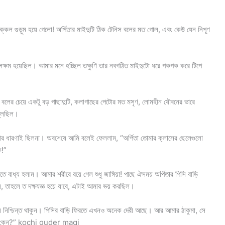
আক্কেল গুড়ুম হয়ে গেলো! অর্পিতার মাইদুটি ঠিক টেনিস বলের মত গোল, এবং কেউ যেন নিপূণ
খতে সক্ষম হয়েছিল। আমার মনে হচ্ছিল তক্ষুণি তার নবগঠিত মাইদুটো ধরে পকপক করে টিপে
নিস বলের চেয়ে একটু বড় পাছাদুটি, কলাগাছের পেটোর মত মসৃণ, লোমহীন যৌবনের ভারে
 তুলছিল।
মার ধারণাই ছিলনা। অবশেষে আমি বলেই ফেললাম, “অর্পিতা তোমার ক্লাসের ছেলেগুলো
ি!”
লতে বাধ্য হলাম। আমার শরীরে রয়ে গেল শুধু জাঙ্গিয়া! পাছে ঐসময় অর্পিতার পিসি বাড়ি
ে, তাহলে ত দক্ষযজ্ঞ হয়ে যাবে, এটাই আমার ভয় করছিল।
পনি নিশ্চিন্ত থাকুন। পিসির বাড়ি ফিরতে এখনও অনেক দেরী আছে। আর আমার ঠাকুমা, সে
ে আছে কেন?” kochi guder magi