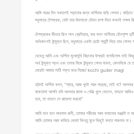
আমি পরের দিন সকালেই পড়ানোর জন্য অর্পিতার বাড়ি গেলাম। বাড়িতে ছি
শুধুমাত্র টেপফ্রক, যেটা তার উদলানো যৌবন চাপা দিতে কখনই সক্ষম 
টেপফ্রকের ভীতরে ছিল লাল ব্রেসিয়ার, যার ফলে অর্পিতার যৌনপুষ্প দ
অধিকাংশই উন্মুক্ত ছিল, শুধুমাত্র একটা ছোট্ট প্যান্টি দিয়ে তার গোপন
যেহেতু আমি এবং অর্পিতা মুখোমুখি বিছানার উপরেই বসেছিলাম তাই কিছু
অর্ধ উন্মুক্ত স্তন এবং তলার দিকে উন্মুক্ত পেলব দাবনা, কোনদিকে 
মেয়েটা আমার লাঠি শক্ত করে দিচ্ছে! kochi guder magi
হঠাৎই অর্পিতা বলল, “স্যার, আজ খূবই গরম পড়েছে, তাই না? আপনার 
থাকতাম! আপনি যদি আপনার জামা ও গেঞ্জি খুলে ফেলেন, তাহলে আমি
হবে, তা নাহলে সে ঝামেলা করবে!”
আমি মনে মনে ভাবলাম রানী, তোমার শরীরের গরম কমানোর যন্ত্রটা ত আমা
আমি তোমার গরম কমিয়ে দেবো! কিন্তু মুখে কিছুই বলতে পারলাম না।