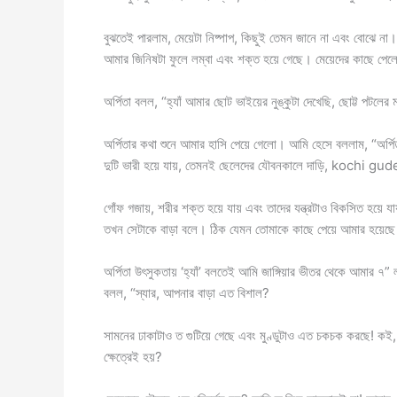
বুঝতেই পারলাম, মেয়েটা নিষ্পাপ, কিছুই তেমন জানে না এবং বোঝে না
আমার জিনিষটা ফুলে লম্বা এবং শক্ত হয়ে গেছে। মেয়েদের কাছে পেল
অর্পিতা বলল, “হ্যাঁ আমার ছোট ভাইয়ের নুঙ্কুটা দেখেছি, ছোট্ট প
অর্পিতার কথা শুনে আমার হাসি পেয়ে গেলো। আমি হেসে বললাম, “অর্পি
দুটি ভারী হয়ে যায়, তেমনই ছেলেদের যৌবনকালে দাড়ি, kochi g
গোঁফ গজায়, শরীর শক্ত হয়ে যায় এবং তাদের যন্ত্রটাও বিকসিত হয়ে 
তখন সেটাকে বাড়া বলে। ঠিক যেমন তোমাকে কাছে পেয়ে আমার হয়েছে।
অর্পিতা উৎসুকতায় ‘হ্যাঁ’ বলতেই আমি জাঙ্গিয়ার ভীতর থেকে আমার ৭
বলল, “স্যার, আপনার বাড়া এত বিশাল?
সামনের ঢাকাটাও ত গুটিয়ে গেছে এবং মুণ্ডুটাও এত চকচক করছে! কই, 
ক্ষেত্রেই হয়?