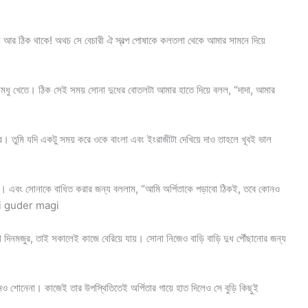
ি আর ঠিক থাকে! অথচ সে বেচারী ঐ স্বল্প পোষাকে কলতলা থেকে আমার সামনে দিয়ে
নমধু খেতে। ঠিক সেই সময় সোনা দুধের বোতলটা আমার হাতে দিয়ে বলল, “দাদা, আমার
াইরে। তুমি যদি একটু সময় করে ওকে বাংলা এবং ইংরাজীটা দেখিয়ে দাও তাহলে খূবই ভাল
লাম। এবং সোনাকে বাধিত করার জন্য বললাম, “আমি অর্পিতাকে পড়াবো ঠিকই, তবে কোনও
ochi guder magi
া দিনমজুর, তাই সকালেই কাজে বেরিয়ে যায়। সোনা নিজেও বাড়ি বাড়ি দুধ পৌঁছানোর জন্য
 কানেও শোনেনা। কাজেই তার উপস্থিতিতেই অর্পিতার গায়ে হাত দিলেও সে বুড়ি কিছুই