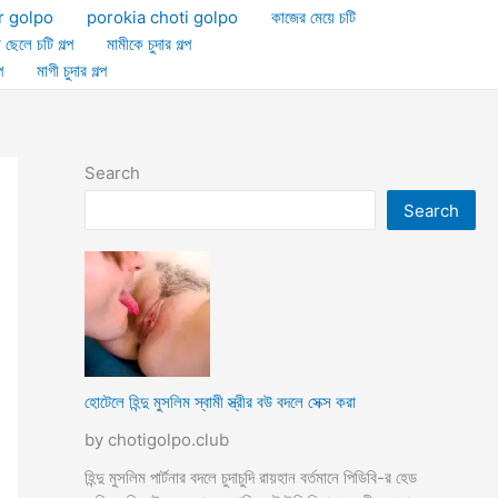
r golpo
porokia choti golpo
কাজের মেয়ে চটি
া ছেলে চটি গল্প
মামীকে চুদার গল্প
প
মাগী চুদার গল্প
Search
Search
হোটেলে হিন্দু মুসলিম স্বামী স্ত্রীর বউ বদলে সেক্স করা
by chotigolpo.club
হিন্দু মুসলিম পার্টনার বদলে চুদাচুদি রায়হান বর্তমানে পিডিবি-র হেড