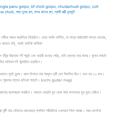
ngla panu golpo
,
bf choti golpo
,
chudachudi golpo
,
coti
ew choti
,
পাছা চুদার গল্প
,
বাসর রাতের গল্প
,
স্বামী স্ত্রী চুদাচুদি
শরীরে আগুন জ্বালিয়ে দিয়েছিল। মেয়ে অর্থাৎ অর্পিতা, সে মাত্র আঠারোটা বসন্ত দেখেছে,
ধ আনতে যাই, তারই ভাইঝি অর্পিতা!
াঁটুর উচ্চতায় শর্ট প্যান্ট এবং খয়েরী রংয়ের গেঞ্জি, যেটা বোধহয় তার বাবার। বুকের কাছটা
 দুটোর অধিকাংশই উন্মোচিত হয়েছিল।
েখতেও খূবই সুন্দর। বয়স হিসাবে তার পদ্মফুল দুটি বেশ বিকসিত ছিল। মনে হয় ৩২ হবে।
কোনও পুরুষের হাতের ছোঁওয়া পড়েনি। kochi guder magi
নের আলোয় জ্বলজ্বল করছিল। আসলে মেয়েটা ঘুম থেকে উঠে কলতলায় মুখ ধুতে গেছিল।
্ণ দৃষ্টি তার যৌবনের জোওয়ারে প্লাবিত শরীরটাকে একভাবে গিলে খাচ্ছে। আর কেনইবা