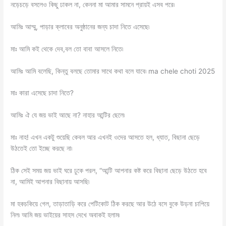
নড়েচড়ে বসলেও কিছু ঢাকল না, কেননা মা আমার সামনে প্রায়ই এসব পরে৷
আমিঃ আম্মু, পাড়ার ক্লাবের অনুষ্ঠানের জন্য চাদা নিতে এসেছে৷
মাঃ আমি কই থেকে দেব,বল তো বাবা আসলে নিতে৷
আমিঃ আমি বলেছি, কিন্তু বলছে তোমার সাথে কথা বলে যাবে৷ ma chele choti 2025
মাঃ কারা এসেছে চাদা নিতে?
আমিঃ ঐ যে জয় ভাই আছে না? নাহার আন্টির ছেলে৷
মাঃ নাহ! এখন একটু শুয়েছি কেবল আর এখনই ওদের আসতে হল, ধ্যাত, বিছানা ছেড়ে
উঠতেই তো ইচ্ছে করছে না৷
ঠিক সেই সময় জয় ভাই ঘরে ঢুকে পরল, “আন্টি আপনার কষ্ট করে বিছানা ছেড়ে উঠতে হবে
না, আমিই আপনার বিছানায় আসছি৷
মা হকচকিয়ে গেল, তাড়াতাড়ি করে পেটিকোট ঠিক করছে আর উঠে বসে বুকে উড়না চাপিয়ে
নিল৷ আমি জয় ভাইয়ের সাহস দেখে অবাকই হলাম৷