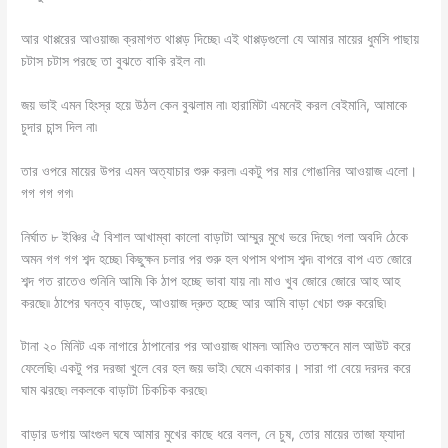
আর থাপ্পরের আওয়াজ৷ ক্রমাগত থাপ্পড় দিচ্ছে৷ এই থাপ্পড়গুলো যে আমার মায়ের ধুমসি পাছায়
চটাস চটাস পরছে তা বুঝতে বাকি রইল না৷
জয় ভাই এমন হিংস্র হয়ে উঠল কেন বুঝলাম না৷ হারামিটা এমনেই করল বেইমানি, আমাকে
চুদার চান্স দিল না৷
তার ওপরে মায়ের উপর এমন অত্যাচার শুরু করল৷ একটু পর মার গোঙানির আওয়াজ এলো।
গগ গগ গগ৷
নির্ঘাত ৮ ইঞ্চির ঐ বিশাল আখাম্বা কালো বাড়াটা আম্মুর মুখে ভরে দিছে৷ গলা অবদি ঠেকে
অমন গগ গগ শব্দ হচ্ছে৷ কিছুক্ষন চলার পর শুরু হল থপাস থপাস শব্দ৷ বাপরে বাপ এত জোরে
শব্দ গত রাতেও শুনিনি আমি৷ কি ঠাপ হচ্ছে ভাবা যায় না৷ মাও খুব জোরে জোরে আহ আহ
করছে৷৷ ঠাপের ঘনত্ব বাড়ছে, আওয়াজ দ্রুত হচ্ছে আর আমি বাড়া খেচা শুরু করেছি৷
টানা ২০ মিনিট এক নাগারে ঠাপানোর পর আওয়াজ থামল৷ আমিও ততক্ষনে মাল আউট করে
ফেলেছি৷ একটু পর দরজা খুলে বের হল জয় ভাই৷ ঘেমে একাকার। সারা গা বেয়ে দরদর করে
ঘাম ঝরছে৷ লকলকে বাড়াটা চিকচিক করছে৷
বাড়ার ডগায় আংগুল ঘষে আমার মুখের কাছে ধরে বলল, নে চুষ, তোর মায়ের তাজা ফ্যাদা