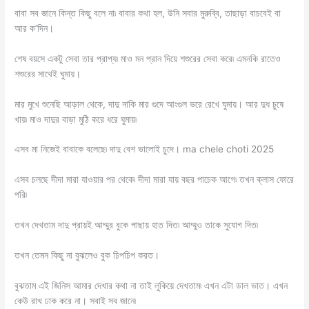
বাবা সব জানে কিন্ত কিছু বলে না৷ বাবার কথা হল, উনি সবার মুরুব্বি, তাছাড়া বাচবেই বা
আর ক’দিন।
শেষ বয়সে একটু সেবা তার প্রাপ্য৷ মাও মন প্রান দিয়ে শশুরের সেবা করে৷ এমনকি রাতেও
শশুরের সাথেই ঘুমায়।
মার মুখে শুনেছি আড়াল থেকে, দাদু নাকি মার গুদে আংগুল ভরে রেখে ঘুমায়। আর দুধ চুষে
খায়৷ মাও দাদুর বাড়া মুঠি করে ধরে ঘুমায়৷
এসব মা নিজেই বাবাকে বলেছে৷ দাদু বেশ ভালোই চুদে। ma chele choti 2025
এসব চলছে দীদা মারা যাওয়ার পর থেকে৷ দীদা মারা যায় বছর পাচেক আগে৷ তখন ক্লাস ফোরে
পরি৷
তখন দেখতাম দাদু প্রায়ই আম্মুর বুকে পাছায় হাত দিত৷ আম্মুও তাকে সুযোগ দিত৷
তখন তেমন কিছু না বুঝলেও বুক ঢিপঢিপ করত।
বুঝতাম এই জিনিস আমার দেখার কথা না তাই লুকিয়ে দেখতাম৷ এখন এটা ডাল ভাত। এখন
কেউ রাখ ঢাক করে না। সবাই সব জানে৷