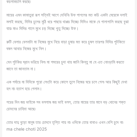
কচলাকচলি করছে৷
মায়ের এমন কামাতুরা রূপ সত্যিই আগে দেখিনি৷ উফ পাগলের মত কচি একটা মেয়েকে দলাই
মলাই করছে, দিদির চুলের মুঠি ধরে পাছায় থাপ্পর দিচ্ছে৷ দিদিও মাকে যে গালাগালি করছে বুঝা
যায়৷ মাও দিদির গালে মুখে চড় দিচ্ছে থুতু দিচ্ছে৷ উফ।
রুটি বেলার বেলনাটা মা নিজের মুখে নিয়ে বাড়া চুষার মত করে চুষল তারপর দিদির পুটকিতে
ঘষল আবার নিজের মুখে নিল।
যেন পুটকির ঘ্রান ভরিয়ে নিল৷ মা শশুরের চুদা খায় জানি কিন্তু মা যে এত নোংড়ামি করতে
জানে তা জানতাম না।
এক পর্যায়ে মা দিদিকে পুরো লেংটো করে কোলে তুলে নিজের ঘরে চলে গেল৷ আর কিছুই দেখা
হল না৷ হতাশ হয়ে গেলাম।
পরের দিন জয় ভাইকে সব বললাম৷ জয় ভাই বলল, তোর মায়ের তার মানে বড় ধোনের শক্ত
চোদনের চাহিদা আছে৷
তোর দাদু বুড়ো মানুষ তার চোদনে তৃপ্তি পায় না৷ ওদিকে তোর বাবাও এখন বেশি চুদে না৷
ma chele choti 2025