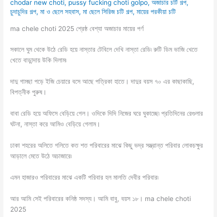
chodar new choti
,
pussy fucking choti golpo
,
অজাচার চটি গল্প
,
চুদাচুদির গল্প
,
মা ও ছেলে সহবাস
,
মা ছেলে সিরিজ চটি গল্প
,
মায়ের পরকীয়া চটি
ma chele choti 2025 শ্রেষ্ঠ বেশ্যা অজাচার মায়ের পর্ণ
সকালে ঘুম থেকে উঠে রেডি হয়ে নাস্তার টেবিলে দেখি নাস্তা রেডি৷ রুটি ডিম ভাজি খেতে
খেতে বাড়ান্দায় উকি দিলাম৷
দাদু গামছা পড়ে ইজি চেয়ারে বসে আছে পত্রিকা হাতে। দাদুর বয়স ৭০ এর কাছাকাছি,
বিপত্নীক পুরুষ।
বাবা রেডি হয়ে অফিসে বেড়িয়ে গেল। ওদিকে দিদি নিজের ঘরে ঘুকাচ্ছে৷ প্রতিদিনের রেগুলার
ঘটনা, নাস্তা করে আমিও বেড়িয়ে গেলাম।
ঢাকা শহরের অলিতে গলিতে কত শত পরিবারের মাঝে কিছু ভদ্র সম্ভ্রান্ত পরিবার লোকচক্ষুর
আড়ালে মেতে উঠে অচাজারে৷
এমন হাজারও পরিবারের মাঝে একটি পরিবার হল মালতি দেবীর পরিবার৷
আর আমি সেই পরিবারের কনিষ্ঠ সদস্য। আমি বাবু, বয়স ১৮। ma chele choti
2025