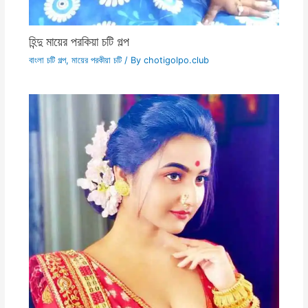
হিন্দু মায়ের পরকিয়া চটি গল্প
বাংলা চটি গল্প
,
মায়ের পরকীয়া চটি
/ By
chotigolpo.club