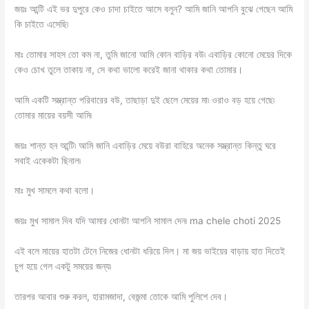
জয়ঃ আন্টি এই ভর দুপুরে কেও চাদা চাইতে আসে বলুন? আমি জানি আপনি বুঝে গেছেন আমি
কি চাইতে এসেছি৷
মাঃ তোমার সাহস তো কম না, তুমি জানো আমি কোন বাড়ির বউ৷ এবাড়ির কোনো মেয়ের দিকে
কেও চোখ তুলে তাকায় না, সে কথা ভালো করেই জানা থাকার কথা তোমার।
আমি একটি সম্ভ্রান্ত পরিবারের বউ, তাছাড়া দুই ছেলে মেয়ের মা৷ ওরাও বড় হয়ে গেছে৷
তোমার মায়ের বয়সী আমি৷
জয়ঃ শান্ত হন আন্টি৷ আমি জানি এবাড়ির মেয়ে বউরা বাহিরে অনেক সম্ভ্রান্ত কিন্তু ঘরে
সবাই একেকটা ছিনাল৷
মাঃ মুখ সামলে কথা বলো।
জয়ঃ মুখ সামাল দিব যদি আমার ধোনটা আপনি সামাল দেন৷ ma chele choti 2025
এই বলে মায়ের হাতটা টেনে নিজের ধোনটা ধরিয়ে দিল। মা জয় ভাইয়ের বাড়ায় হাত দিতেই
চুপ হয়ে গেল একটু সময়ের জন্য৷
তারপর আবার শুরু করল, হারামজাদা, বেজন্মা তোকে আমি পুলিশে দেব।