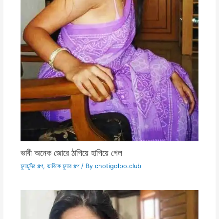
ভাবী অনেক জোরে ঠাপিয়ে হাপিয়ে গেল
চুদাচুদির গল্প
,
ভাবিকে চুদার গল্প
/ By
chotigolpo.club