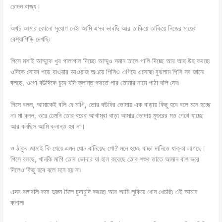
চোদন রাজ্য।
অথচ আমার কোনো সুযোগ নেই৷ আমি এসব ভাবছি আর তাকিয়ে তাকিয়ে নিজের মায়ের
বেশ্যাগিড়ি দেখছি৷
পিসে মশাই আম্মুকে খুব গালাগাল দিচ্ছে৷ আম্মুও সমান তালে গালি দিচ্ছে আর আহ উহ করছে৷
ওদিকে সোফা পড়ে যাওয়ার আওয়াজ অএয়ে পিসিও এগিয়ে এসেছে৷ বুঝলাম পিসি সব জানে৷
বলছে, ওগো বউদিকে চুদে যদি ক্লান্ত করতে পার তোমার নামে পাঠা বলি দেব৷
পিসে বলল, আমাকেই বলি দে মাগি, তোর বউদির ভোদায় এক বাড়ায় কিছু হবে বলে মনে হচ্ছে
না৷ মা বলল, ওরে ঢেমনি তোর বরের আখাম্বা বাড়া আমার ভোদায় মুগুরের মত গেথে যাচ্ছে
আর বলছিস আমি ক্লান্ত হব না।
ও ঠাকুর জামাই কি খেয়ে এমন ধোন বানিয়েছ গো? মনে হচ্ছে বাচ্চা দানিতে ধাক্কা লাগছে।
পিসে বলছে, খানকি মাগি তোর ভোদার যা হাল করেছে তোর শশুর তাতে আমান বাশ ভরে
দিলেও কিছু হবে বলে মনে হয় না৷
এসব বলাবলি করে দুজন মিলে চুদাচুদি করছে৷ আর আমি লুকিয়ে ধোন খেচছি৷ এই আমার
কপাল৷