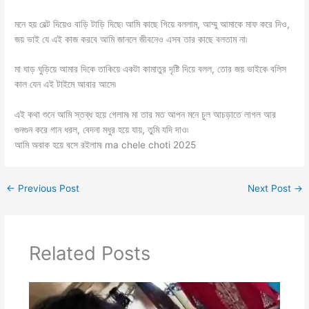
মনে হয় বেল্ট দিয়েও বাড়ি টাড়ি দিছে৷ আমি কাছে গিয়ে বললাম, আম্মু আমাকে মাফ করে দিও,
জয় ভাই যে এই কাজ করবে আমি জানলে জীবনেও এসব তার কাছে বলতাম না৷
মা ঘাড় ঘুড়িয়ে আমার দিকে তাকিয়ে একটা কামাতুর দৃষ্টি দিয়ে বলল, তোর জয় ভাইকে বলিস
কাল যেন এই টাইমে আবার আসে৷
এই কথা শুনে আমি স্তব্ধ হয়ে গেলাম৷ মা তার মত আপন মনে চুল আচড়াতে লাগল আর
গুনগুন করে গান ধরল, বেদনা মধুর হয়ে যায়, তুমি যদি দাও৷
আমি অবাক হয়ে বসে রইলাম৷ ma chele choti 2025
←
Previous Post
Next Post
→
Related Posts