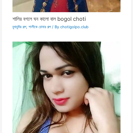
শালির বগলে ঘন কালো বাল bogol choti
চুদাচুদির গল্প
,
শালীকে চোদার গল্প
/ By
chotigolpo.club