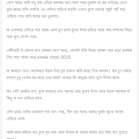
লেগে আছে৷ আমি শুধু নাক এগিয়ে শুকলাম৷ আহ সোদা গন্ধ৷ চুষলাম না৷ জয় ভাইয়ের চোখে
যুদ্ধ জয়ের হাসি৷ ডাইনিং এর বেসিনে দাড়িয়ে বাড়াটা ওখানে ধুলো তারপর প্যান্ট শার্ট পরে
বেড়িয়ে গেল৷ আমি মায়ের ঘরে ঢুকলাম।
মা একেবারে নেতিয়ে পরে আছে৷ এলো চুল গুলো মুখের উপর ছড়িয়ে আছে আর কপালের সিদুর
সারা মুখে লেপ্টে গেছে৷
পেটিকোট টা কোনো মতে কোমরে লেগে আছে, ভোদাটা উকি দিচ্ছে হালকা৷ আর ছেড়া ব্লাউজ
নিচে পড়ে আছে৷ ma chele choti 2025
মা আমাকে দেখে কোনোমতে উরনা দিয়ে বুক ঢাকল৷ আমি কাছে গিয়ে বসলাম। মার চুল সরিয়ে
কপালে চুমু খেলাম৷ মার জন্য এখন মায়াই লাগছে৷ কি অসুরের হাতে তুলে দিলাম মাকে৷
মার পেটে খামচির দাগ, বুকে কামড়ের দাগ৷ আস্তে করে বুকের উপর থেকে উরনা সরালাম৷ মা
কিছু না বলে তাকিয়ে রইল৷
দেখি দুধের বোটার চারপাশে দাত বসে গেছে, নীল হয়ে আছে৷ আমার বুকটা মুচড়ে কান্না
বেড়িয়ে এলো৷
আমি মাকে জড়িয়ে ধরে বুকে মুখ গুজে কেদে দিলাম৷ মা আমার মাথায় আর পিঠে হাত বুলাতে
লাগল।