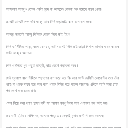
আজকাল আব্বুও তেমন একটা চুদে না আম্মুকে৷ কেননা শুরু হয়েছে নতুন খেলা৷
মাঝেই মাঝেই লক্ষ করি আব্বু আর দিদি জড়াজড়ি করে বসে গল্প করে৷
আম্মুর সামনেই আব্বু দিদিকে কোলে নিয়ে মাই টিপে৷
দিদি ভার্সিটিতে পড়ে, বয়স ২০-২১, এই বয়সেই দিদি মাইজোড়া বিশাল আকার ধারন করেছে
সেটা আব্বুর অবদান৷
দিদি এমনিতে খুব পড়ুয়া ছাত্রী, রাত জেগে পড়াশুনা করে।
সেই সুযোগে বাবা দিদিকে পড়ানোর নাম করে ঘরে কি করে আমি দেখিনি কোনোদিন তবে টের
পাই৷ মা থাকে দাদুর ঘরে আর বাবা থাকে দিদির ঘরে৷ দারুন কারবার৷ এদিকে আমি সারা রাত
পর্ন দেখে হাত মেরে মরি৷
এসব নিয়ে কথা বলার দুজন সঙ্গী হল আমার বন্ধু নিলয় আর এলাকার বড় ভাই জয়৷
জয় ভাই দুনিয়ার মাগিবাজ, কলেজে পড়ে৷ এর মধ্যেই চুদায় মাস্টার্স করে ফেলছে৷