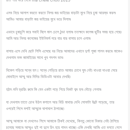
রাত পার করে দেবে৷ ma chele choti 2025
এসব নিয়ে আলাপ করতে করতে নিলয় জয় ভাইয়ের বাড়াটা মুখে নিয়ে চুষা আরম্ভ করল৷
আমিও আমার বাড়াটা জয় ভাইয়ের মুখে ভরে দিলাম৷
এভাবে চুষাচুশি করে সবাই মিলে মাল ঢেলে ঠন্ডা হলাম৷ ততক্ষনে কলেজ ছুটির সময় হয়ে গেছে৷
আমি আর নিলয় কলেজের ইউনিফর্ম পরে যার যার বাসায় চলে এলাম৷
বাসায় এসে দেখি ছোট পিসি এসেছে বর নিয়ে৷ আমাদের এখানে দুর্গা পুজা পালন করবে৷ মাকেও
দেখলাম ননদ জামাইয়ের সাথে খুব গদগদ ভাব৷
বিকেল গড়িয়ে সন্ধে হল। সন্ধে পেড়িয়ে রাত৷ আমার চোখে ঘুম নেই৷ খাওয়া দাওয়া সেরে
মোবাইলে আম্মু আর দিদির ভিডিওটা আবার দেখছি৷
হঠাৎ শুনি ড্রয়িং রুমে কি যেন একটা পড়ে গিয়ে বিকট শব্দ হল৷ দৌড়ে গেলাম৷
যা দেখলাম তাতে চোখ উঠল কপালে আর বিচি মাথায়৷ দেখি সোফাটা উল্টে পড়েছে, তার
ওপরেই পিসে মশাই আম্মুকে ঘাপাঘাপ ঠাপাচ্ছে৷
আম্মু আমাকে না দেখলেও পিসে আমাকে ঠিকই দেখেছে, কিন্তু কোনো বিকার নেই৷ ঠাপিয়ে
চলেছে সমানে৷ আম্মুও দুই পা দুলে চিৎ হয়ে গাদন খাচ্ছে৷ একি দেখছি আমি৷ এত বলতে গেলে