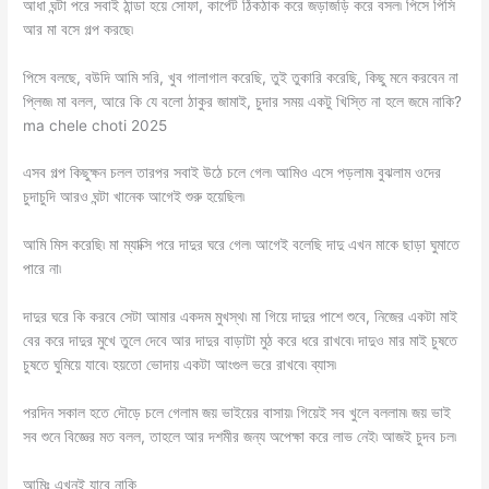
আধা ঘন্টা পরে সবাই ঠান্ডা হয়ে সোফা, কার্পেট ঠিকঠাক করে জড়াজড়ি করে বসল৷ পিসে পিসি
আর মা বসে গল্প করছে৷
পিসে বলছে, বউদি আমি সরি, খুব গালাগাল করেছি, তুই তুকারি করেছি, কিছু মনে করবেন না
প্লিজ৷ মা বলল, আরে কি যে বলো ঠাকুর জামাই, চুদার সময় একটু খিস্তি না হলে জমে নাকি?
ma chele choti 2025
এসব গল্প কিছুক্ষন চলল তারপর সবাই উঠে চলে গেল৷ আমিও এসে পড়লাম৷ বুঝলাম ওদের
চুদাচুদি আরও ঘন্টা খানেক আগেই শুরু হয়েছিল৷
আমি মিস করেছি৷ মা ম্যাক্সি পরে দাদুর ঘরে গেল৷ আগেই বলেছি দাদু এখন মাকে ছাড়া ঘুমাতে
পারে না৷
দাদুর ঘরে কি করবে সেটা আমার একদম মুখস্থ৷ মা গিয়ে দাদুর পাশে শুবে, নিজের একটা মাই
বের করে দাদুর মুখে তুলে দেবে আর দাদুর বাড়াটা মুঠ করে ধরে রাখবে৷ দাদুও মার মাই চুষতে
চুষতে ঘুমিয়ে যাবে৷ হয়তো ভোদায় একটা আংগুল ভরে রাখবে৷ ব্যাস৷
পরদিন সকাল হতে দৌড়ে চলে গেলাম জয় ভাইয়ের বাসায়৷ গিয়েই সব খুলে বললাম৷ জয় ভাই
সব শুনে বিজ্ঞের মত বলল, তাহলে আর দশমীর জন্য অপেক্ষা করে লাভ নেই৷ আজই চুদব চল৷
আমিঃ এখনই যাবে নাকি