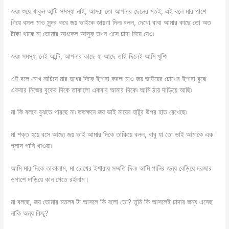
জয়ঃ শুয়ে থাকুন আন্টি সমস্যা নাই, আমরা তো আপনার ছেলের মতই, এই বলে মার পাশে
গিয়ে বসল৷ মাও সুন্দর করে জয় ভাইকে জায়গা দিল৷ বলল, দেখো বাবা আমার কাছে তো অত
টাকা থাকে না তোমার আংকেল আসুক তখন এসে চাদা নিয়ে যেও৷
জয়ঃ সমস্যা নেই আন্টি, আপনার কাছে যা আছে তাই দিলেই আমি খুশি৷
এই বলে চোখ নাচিয়ে মার দুধের দিকে ইশারা করল৷ মাও জয় ভাইয়ের চোখের ইশারা বুঝে
একবার নিজের বুকের দিকে তাকালো একবার আমার দিকে৷ আমি ঠায় দাড়িয়ে আছি৷
মা কি বলবে বুঝতে পারছে না৷ ততক্ষনে জয় ভাই মায়ের হাটুর উপর হাত রেখেছে৷
মা শক্ত হয়ে বসে আছে৷ জয় ভাই আমার দিকে তাকিয়ে বলল, বাবু যা তো ভাই আমাকে এক
গ্লাস পানি খাওয়া৷
আমি মার দিকে তাকালাম, মা চোখের ইশারায় সম্মতি দিল৷ আমি পানির জন্য বেড়িয়ে দরজার
ওপাশে দাড়িয়ে কান পেতে রইলাম।
মা বলছে, জয় তোমার মতলব টা আসলে কি বলো তো? তুমি কি আসলেই চাদার জন্য এসেছ
নাকি অন্য কিছু?