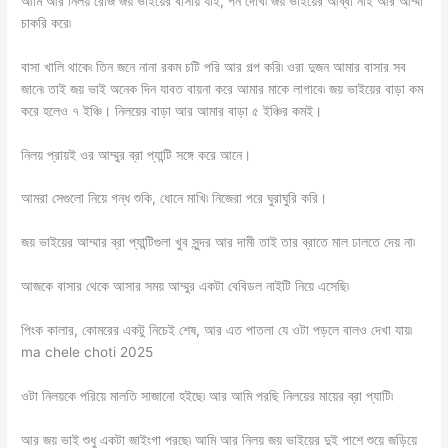
আমি আর নিলয় রোজ জয় ভাইয়ের বাসায় যাই, পর্ন দেখি৷ জয় ভাইয়ের আব্বা নাই আর আম্মা
চাকরি করে৷
বাসা খালি থাকে৷ তিন জনে নানা রকম চটি পরি আর গল্প করি৷ ওরা দুজন আমার বাসার সব
জানে৷ তাই জয় ভাই অনেক দিন যাবত বায়না করে আমার মাকে লাগাবে৷ জয় ভাইয়ের বাড়া কম
করে হলেও ৭ ইঞ্চি। নিলয়ের বাড়া আর আমার বাড়া ৫ ইঞ্চির কমই।
নিলয় প্রায়ই ওর আম্মুর ব্রা প্যান্টি সঙ্গে করে আনে।
আমরা সেগুলো নিয়ে গন্ধ শুকি, ধোনে মাখি৷ নিজেরা পরে ঘুরাঘুরি করি।
জয় ভাইয়ের আম্মার ব্রা প্যান্টিগুলা খুব সুন্দর আর দামী তাই তার ব্রাতে মাল ঢালতে দেয় না৷
আজকে বাসার থেকে আসার সময় আম্মুর একটা বেবিডল নাইটি নিয়ে এসেছি৷
পিংক কালার, কোমরের একটু নিচেই শেষ, আর এত পাতলা যে ওটা পড়লে বালও দেখা যায়৷
ma chele choti 2025
ওটা নিলয়কে পরিয়ে মালতি সাজানো হইছে৷ আর আমি পরছি নিলয়ের মায়ের ব্রা প্যাটি৷
আর জয় ভাই শুধু একটা জাইংগা পরছে৷ আমি আর নিলয় জয় ভাইয়ের দুই পাশে শুয়ে জড়িয়ে