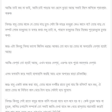
আমিঃ তাই কর না ভাই, আমি চাই পাড়ার যত ছেলে বুড়ো আছে সবাই মিলে মাগিকে গ্যাংব্যাং
করুক৷
নিলয়ঃ বাবু তোর মাকে যে তোর দাদু চুদে সেটা কি দাদুর বন্ধুরা কেও জানে না? তোর দাদু যে
লম্পট লোক বন্ধুদের ত বলার কথা৷ শুধু তাই না, পারলে বন্ধুদের নিয়ে নিজের পুত্রবধুকে চুদার
কথা৷
জয়ঃ এটা কিন্তু নিলয় ভালো জিনিস ধরছে৷ আমার তো মনে হয় তোর মা অলরেডি বেশ্যা হয়েই
আছে৷
আমিঃ বেশ্যা তো হয়েই আছে, এখন ঘরের বেশ্যা, এরপর হবে পুরো মহল্লার বেশ্যা৷
এসব বলাবলি করে সবাই হাসাহাসি করছি আর একে অপরের বাড়া চটকাচ্ছি৷
জয়ঃ বাবু একটা কাজ করা যায়, তোর মাকে দশমীর রাতে চুদা যায় কি বলিস? মনে কর, ঐ
রাতে তোর মা নিশ্চিত মাল খেয়ে টাল হবে৷ সেটাই হবে সুযোগ৷
নিলয়ঃ কিন্তু সেই রাতে বাবুর মাকে খালি পাওয়া যাবে বলে মনে হয় না। কেউ চুদুক আর না
চুদুক, মাগির ঢলাঢলি সম্পর্কে তো সবাই জানি৷ দেখা যাবে মদ খেয়ে রাস্তায় নাচানাচি করেই