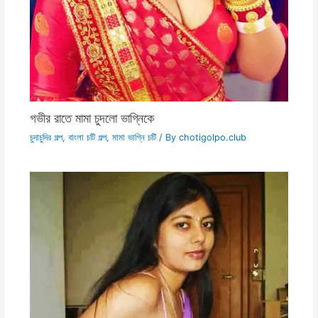
গভীর রাতে মামা চুদলো ভাগ্নিকে
চুদাচুদির গল্প
,
বাংলা চটি গল্প
,
মামা ভাগ্নি চটি
/ By
chotigolpo.club