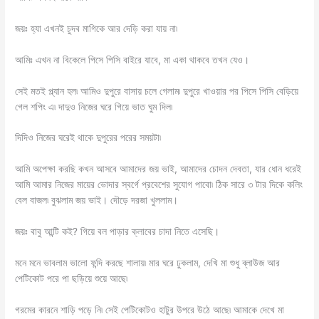
জয়ঃ হ্যা এখনই চুদব মাগিকে আর দেড়ি করা যায় না৷
আমিঃ এখন না বিকেলে পিসে পিসি বাইরে যাবে, মা একা থাকবে তখন যেও।
সেই মতই প্ল্যান হল৷ আমিও দুপুরে বাসায় চলে গেলাম৷ দুপুরে খাওয়ার পর পিসে পিসি বেড়িয়ে
গেল শপিং এ৷ দাদুও নিজের ঘরে গিয়ে ভাত ঘুম দিল৷
দিদিও নিজের ঘরেই থাকে দুপুরের পরের সময়টা৷
আমি অপেক্ষা করছি কখন আসবে আমাদের জয় ভাই, আমাদের চোদন দেবতা, যার ধোন ধরেই
আমি আমার নিজের মায়ের ভোদার স্বর্গে প্রবেশের সুযোগ পাবো৷ ঠিক সারে ৩ টার দিকে কলিং
বেল বাজল৷ বুঝলাম জয় ভাই। দৌড়ে দরজা খুললাম।
জয়ঃ বাবু আন্টি কই? গিয়ে বল পাড়ার ক্লাবের চাদা নিতে এসেছি।
মনে মনে ভাবলাম ভালো ফন্দি করছে শালায়৷ মার ঘরে ঢুকলাম, দেখি মা শুধু ব্লাউজ আর
পেটিকোট পরে পা ছড়িয়ে শুয়ে আছে৷
গরমের কারনে শাড়ি পড়ে নি৷ সেই পেটিকোটও হাটুর উপরে উঠে আছে৷ আমাকে দেখে মা