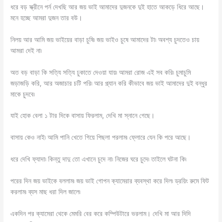
ধরে বড় স্ক্রীনে পর্ন দেখছি আর জয় ভাই আমাদের দুজনকে দুই হাতে আকড়ে ধিরে আছে।
মনে হচ্ছে আমরা দুজন তার বউ।
নিলয় আর আমি জয় ভাইয়ের বাড়া চুষি৷ জয় ভাইও চুষে আমাদের টা৷ অবশ্য চুদতেও চায়
আমরা দেই না৷
অত বড় বাড়া কি সত্যি সত্যি ঢুকাতে দেওয়া যায়৷ আমরা রোজ এই সব করি৷ চুমাচুমি
জড়াজড়ি করি, আর অজাচার চটি পরি৷ আর প্ল্যান করি কীভাবে জয় ভাই আমাদের দুই বন্ধুর
মাকে চুদবে৷
যাই হোক বেলা ১ টার দিকে বাসায় ফিরলাম, দেখি মা স্নানে গেছে।
বাসায় কেও নাই৷ আমি পানি খেতে গিয়ে পিছলা পরলাম৷ ফ্লোরে যেন কি পরে আছে।
ধরে দেখি ফ্যাদা৷ কিন্তু দাদু তো এখানে চুদে না৷ নিজের ঘরে চুদে৷ তাইলে ঘটনা কি৷
পরের দিন জয় ভাইকে বললাম৷ জয় ভাই গোপন ক্যামেরার ব্যবস্থা করে দিল৷ ড্রয়িং রুমে ফিট
করলাম৷ ব্যস মাছ ধরা দিল জালে৷
একদিন পর ক্যামেরা থেকে মেমরি বের করে কম্পিউটারে ভরলাম। দেখি মা আর দিদি