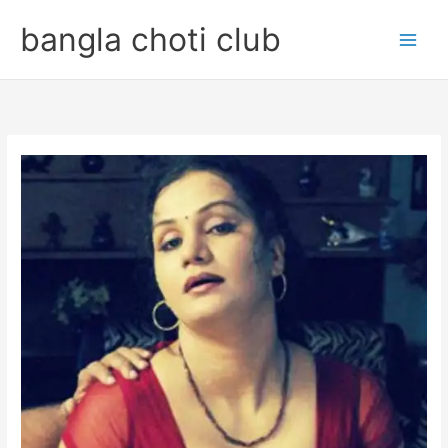
Skip
bangla choti club
to
content