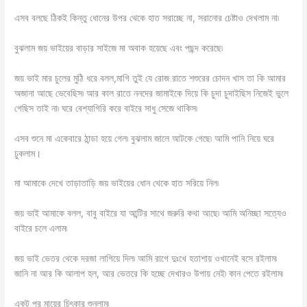
এসব বলছে ঠিকই কিন্তু ধোনের উপর থেকে হাত সরাচ্ছে না, সরানোর চেষ্টাও দেখলাম না৷
বুঝলাম জয় ভাইয়ের বাড়ার সাইজে মা অবাক হয়েছে এবং পছন্দ করেছে৷
জয় ভাই মার চুলের মুঠি ধরে বলল,মাগি তুই যে রোজ রাতে শশুরের চোদন খাস তা কি আমার
অজানা আছে ভেবেছিস৷ আর কাল রাতে ননদের জামাইকে দিয়ে কি চুদা চুদাইছিস নিজেই ভুলে
গেছিস তাই না৷ ঘরে বেশ্যাগিরি করে বাইরে সাধু সেজে থাকিস৷
এসব শুনে মা একেবারে ঠান্ডা হয়ে গেল৷ বুঝলাম জালে আটকে গেছে৷ আমি পানি নিয়ে ঘরে
ঢুকলাম।
মা আমাকে দেখে তাড়াতাড়ি জয় ভাইয়ের ধোন থেকে হাত সরিয়ে নিল৷
জয় ভাই আমাকে বলল, বাবু বাইরে যা আন্টির সাথে জরুরি কথা আছে৷ আমি অনিচ্ছা সত্যেও
বাইরে চলে এলাম৷
জয় ভাই ভেতর থেকে দরজা লাগিয়ে দিল৷ আমি রাগে দুঃখে হতাশায় ওখানেই বসে রইলাম৷
জানি না আর কি আলাপ হল, আর ভেতরে কি হচ্ছে দেখারও উপায় নেই৷ কান পেতে রইলাম৷
একটু পর মায়ের চিৎকার শুনলাম৷