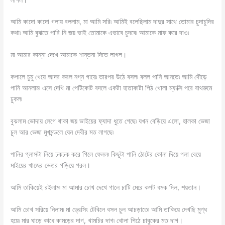
আমি কাদো কাদো গলায় বললাম, মা আমি সরি৷ আমিই বলেছিলাম দাদুর সাথে তোমার চুদাচুদির
কথা৷ আমি বুঝতে পারি নি জয় ভাই তোমাকে এভাবে চুদবে৷ আমাকে মাফ করে দাও৷
মা আমার কান্না দেখে আমাকে শান্তনা দিতে লাগল।
কপালে চুমু খেয়ে আদর করল নগ্ন গায়ে৷ তারপর উঠে বসল৷ বলল পানি আনতে৷ আমি দৌড়ে
পানি আনলাম৷ এসে দেখি মা পেটিকোট বদলে একটা হাতাকাটা পিঠ খোলা ম্যাক্সি পরে বাথরুমে
ঢুকল৷
বুঝলাম ভোদায় লেগে থাকা জয় ভাইয়ের ফ্যাদা ধুতে গেছে৷ যখন বেড়িয়ে এলো, হালকা ভেজা
চুল আর ভেজা মুখমন্ডলে যেন দেবীর মত লাগছে৷
পানির গ্লাসটা নিয়ে ঢকঢক করে গিলে ফেলল৷ কিছুটা পানি ঠোটের কোনা দিয়ে গলা বেয়ে
মাইয়ের খাজের ভেতর গড়িয়ে পরল।
আমি তাকিয়েই রইলাম৷ মা আমার চোখ দেখে গালে চাটি মেরে কপট ধমক দিল, শয়তান।
আমি চোখ সরিয়ে নিলাম৷ মা ড্রেসিং টেবিলে বসল চুল আচড়াতে৷ আমি তাকিয়ে দেখছি মুগ্ধ
হয়ে৷ মার ঘাড়ে কাধে কামড়ের দাগ, খামচির দাগ৷ খোলা পিঠে চাবুকের মত দাগ।