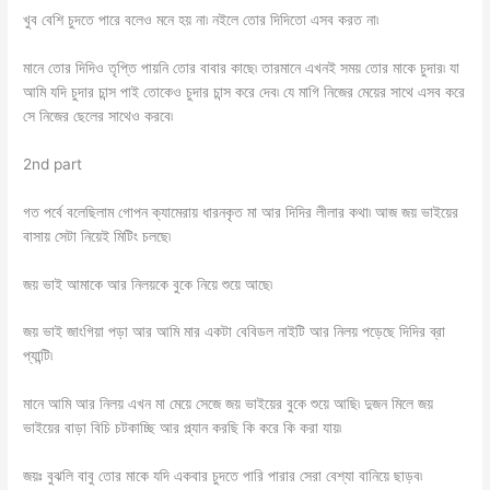
খুব বেশি চুদতে পারে বলেও মনে হয় না৷ নইলে তোর দিদিতো এসব করত না৷
মানে তোর দিদিও তৃপ্তি পায়নি তোর বাবার কাছে৷ তারমানে এখনই সময় তোর মাকে চুদার৷ যা
আমি যদি চুদার চান্স পাই তোকেও চুদার চান্স করে দেব৷ যে মাগি নিজের মেয়ের সাথে এসব করে
সে নিজের ছেলের সাথেও করবে৷
2nd part
গত পর্বে বলেছিলাম গোপন ক্যামেরায় ধারনকৃত মা আর দিদির লীলার কথা৷ আজ জয় ভাইয়ের
বাসায় সেটা নিয়েই মিটিং চলছে৷
জয় ভাই আমাকে আর নিলয়কে বুকে নিয়ে শুয়ে আছে৷
জয় ভাই জাংগিয়া পড়া আর আমি মার একটা বেবিডল নাইটি আর নিলয় পড়েছে দিদির ব্রা
প্যান্টি৷
মানে আমি আর নিলয় এখন মা মেয়ে সেজে জয় ভাইয়ের বুকে শুয়ে আছি৷ দুজন মিলে জয়
ভাইয়ের বাড়া বিচি চটকাচ্ছি আর প্ল্যান করছি কি করে কি করা যায়৷
জয়ঃ বুঝলি বাবু তোর মাকে যদি একবার চুদতে পারি পারার সেরা বেশ্যা বানিয়ে ছাড়ব৷