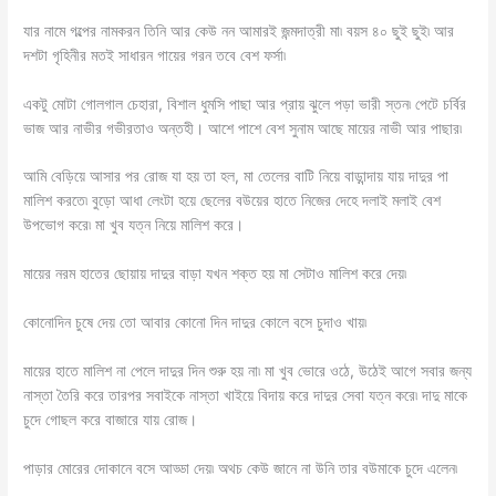
যার নামে গল্পের নামকরন তিনি আর কেউ নন আমারই জন্মদাত্রী মা৷ বয়স ৪০ ছুই ছুই৷ আর
দশটা গৃহিনীর মতই সাধারন গায়ের গরন তবে বেশ ফর্সা৷
একটু মোটা গোলগাল চেহারা, বিশাল ধুমসি পাছা আর প্রায় ঝুলে পড়া ভারী স্তন৷ পেটে চর্বির
ভাজ আর নাভীর গভীরতাও অন্তহী। আশে পাশে বেশ সুনাম আছে মায়ের নাভী আর পাছার৷
আমি বেড়িয়ে আসার পর রোজ যা হয় তা হল, মা তেলের বাটি নিয়ে বাড়ান্দায় যায় দাদুর পা
মালিশ করতে৷ বুড়ো আধা লেংটা হয়ে ছেলের বউয়ের হাতে নিজের দেহে দলাই মলাই বেশ
উপভোগ করে৷ মা খুব যত্ন নিয়ে মালিশ করে।
মায়ের নরম হাতের ছোয়ায় দাদুর বাড়া যখন শক্ত হয় মা সেটাও মালিশ করে দেয়৷
কোনোদিন চুষে দেয় তো আবার কোনো দিন দাদুর কোলে বসে চুদাও খায়৷
মায়ের হাতে মালিশ না পেলে দাদুর দিন শুরু হয় না৷ মা খুব ভোরে ওঠে, উঠেই আগে সবার জন্য
নাস্তা তৈরি করে তারপর সবাইকে নাস্তা খাইয়ে বিদায় করে দাদুর সেবা যত্ন করে৷ দাদু মাকে
চুদে গোছল করে বাজারে যায় রোজ।
পাড়ার মোরের দোকানে বসে আড্ডা দেয়৷ অথচ কেউ জানে না উনি তার বউমাকে চুদে এলেন৷