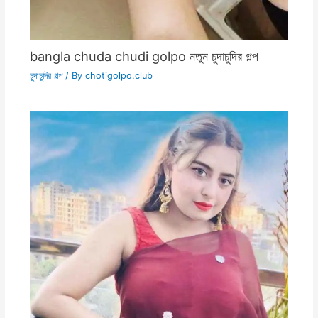
bangla chuda chudi golpo নতুন চুদাচুদির গল্প
চুদাচুদির গল্প
/ By
chotigolpo.club