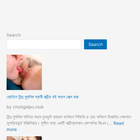
Search
Search
হোটেলে হিন্দু মুসলিম স্বামী স্ত্রীর বউ বদলে সেক্স করা
by chotigolpo.club
হিন্দু মুসলিম পার্টনার বদলে চুদাচুদি রায়হান বর্তমানে পিডিবি-র হেড অফিসে ডিজাইন সেকশনে
সুপারিনডেন্ট ইজ্ঞিনিয়ার। সুশীল সাহা একটি মাল্টিন্যশনাল কোম্পনির জিএম।…
Read
:
more
হো