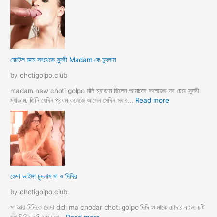
টে
লে
হি
ন্দু
মু
স
হোটেল রুমে সবথেকে সুন্দরী Madam কে চুদলাম
লি
ম
by chotigolpo.club
স্বা
মী
madam new choti golpo মলি ম্যাডাম ছিলেন আমাদের কলেজের সব চেয়ে সুন্দরী
স্ত্রী
:
ম্যাডাম. তিনি যেদিন প্রথম কলেজে আসেন সেদিন সবার…
Read more
র
হো
ব
টে
উ
ল
ব
রু
দ
মে
লে
স
সে
ব
হেডা ভাইঙ্গা চুদলাম মা ও দিদির
ক্স
থে
ক
কে
by chotigolpo.club
রা
সু
ন্দ
মা আর দিদিকে চোদা didi ma chodar choti golpo দিদি ও মাকে চোদার বাংলা চটি
রী
: