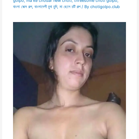
golpo
,
ma ke chodar new choti
,
threesome choti golpo
,
বাংলা সেক্স গল্প
,
বাংলাদেশী চুদা চুদি
,
মা ছেলে চটি গল্প
/ By
chotigolpo.club