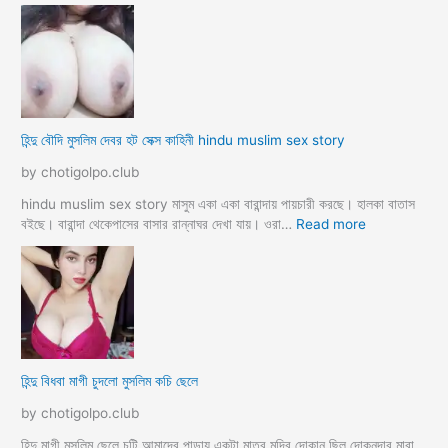
কি
হি
য়া
ন্দু
m
ম
a
হি
y
লা
e
কে
r
মু
হিন্দু বৌদি মুসলিম দেবর হট সেক্স কাহিনী hindu muslim sex story
p
স
o
লি
by chotigolpo.club
r
ম
o
লো
hindu muslim sex story মাসুম একা একা বারান্দায় পায়চারী করছে। হালকা বাতাস
k
কে
:
বইছে। বারান্দা থেকেপাসের বাসার রান্নাঘর দেখা যায়। ওরা…
Read more
i
রা
হি
a
গু
ন্দু
দ
বৌ
পো
দি
দে
মু
জো
স
র
লি
হিন্দু বিধবা মাগী চুদলো মুসলিম কচি ছেলে
ক
ম
রে
দে
by chotigolpo.club
চু
ব
দ
র
হিন্দু মাগী মুসলিম ছেলে চটি আমাদের পাড়ায় একটা মাত্র মুদির দোকান ছিল দোকনদার মারা