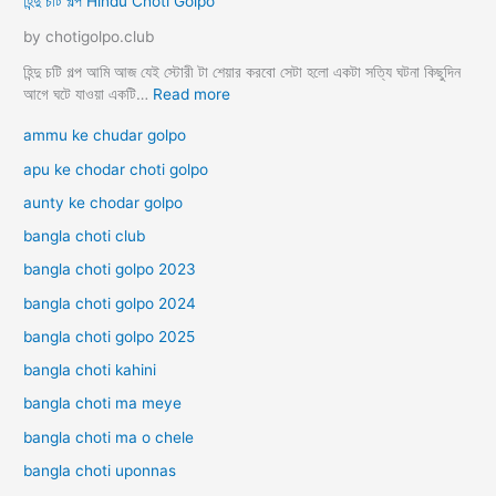
হিন্দু চটি গল্প Hindu Choti Golpo
পা
রি
by chotigolpo.club
বা
রি
হিন্দু চটি গল্প আমি আজ যেই স্টোরী টা শেয়ার করবো সেটা হলো একটা সত্যি ঘটনা কিছুদিন
ক
:
আগে ঘটে যাওয়া একটি…
Read more
চু
হি
ammu ke chudar golpo
দা
ন্দু
চু
চ
apu ke chodar choti golpo
দি
টি
aunty ke chodar golpo
র
গ
চ
ল্প
bangla choti club
টি
H
গ
bangla choti golpo 2023
i
ল্প
n
bangla choti golpo 2024
d
bangla choti golpo 2025
u
C
bangla choti kahini
h
o
bangla choti ma meye
t
bangla choti ma o chele
i
G
bangla choti uponnas
o