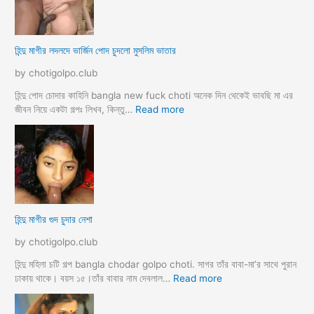
র
র
কা
প
হি
র
হিন্দু মাগীর লদলদে ভার্জিন পোদ চুদলো মুসলিম ভাতার
নী
কি
য়া
by chotigolpo.club
চ
টি
হিন্দু পোদ চোদার কাহিনি bangla new fuck choti অনেক দিন থেকেই ভাবছি মা এর
গ
:
জীবন নিয়ে একটা গল্পঃ লিখব, কিন্তু…
Read more
ল্প
হি
ন্দু
মা
গী
র
ল
দ
হিন্দু মাগীর গুদ চুদার নেশা
ল
দে
by chotigolpo.club
ভা
র্জি
হিন্দু মহিলা চটি গল্প bangla chodar golpo choti. সাগর তাঁর বাবা-মা’র সাথে পুরান
ন
:
ঢাকায় থাকে। বয়স ১৫।তাঁর বাবার নাম দেবলাল…
Read more
পো
হি
দ
ন্দু