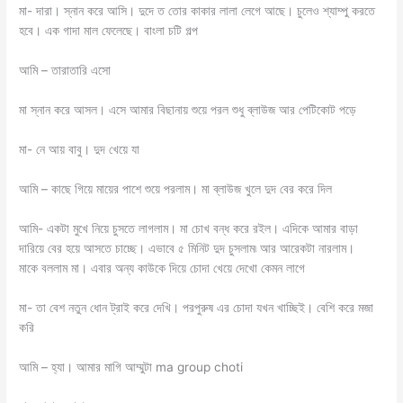
মা- দারা। স্নান করে আসি। দুদে ত তোর কাকার লালা লেগে আছে। চুলেও শ্যাম্পু করতে
হবে। এক গাদা মাল ফেলেছে। বাংলা চটি গল্প
আমি – তারাতারি এসো
মা স্নান করে আসল। এসে আমার বিছানায় শুয়ে পরল শুধু ব্লাউজ আর পেটিকোট পড়ে
মা- নে আয় বাবু। দুদ খেয়ে যা
আমি – কাছে গিয়ে মায়ের পাশে শুয়ে পরলাম। মা ব্লাউজ খুলে দুদ বের করে দিল
আমি- একটা মুখে নিয়ে চুসতে লাগলাম। মা চোখ বন্ধ করে রইল। এদিকে আমার বাড়া
দারিয়ে বের হয়ে আসতে চাচ্ছে। এভাবে ৫ মিনিট দুদ চুসলাম৷ আর আরেকটা নারলাম।
মাকে বললাম মা। এবার অন্য কাউকে দিয়ে চোদা খেয়ে দেখো কেমন লাগে
মা- তা বেশ নতুন ধোন ট্রাই করে দেখি। পরপুরুষ এর চোদা যখন খাচ্ছিই। বেশি করে মজা
করি
আমি – হ্যা। আমার মাগি আম্মুটা ma group choti