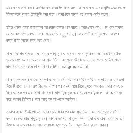
এরকম চলতে থাকল। একদিন বাবার বদলির খবর এল। মা মনে মনে অনেক খুশি৷ এখন থেকে
ইইচ্ছামতো বাসায় চোদাচুদি করা যাবে। বাবা চলে যাবার পর মায়ের সেকি আনন্দ।
হঠাত ঐদিন রাতে হাসাহাসির আওয়াজ শুনতে পাই রাতে। নিচে নেমে দেখি। মা এক কাকার
কোলে বসে গল্প করছে। কাকা মায়ের গালে চুমু খাচ্ছে। আর পেটে হাত বুলাচ্ছে। এরপর
কাকা মাকে মায়ের রুমে নিয়ে গেল।
মাকে বিছানায় বসিয়ে কাকা মায়ের শাড়ি খুলতে লাগল। সাথে ব্লাউজ। মা নিজেই ব্লাউজ
খুলতে হেল্প করল। তারপর ব্রা খুলে দিল। ব্রা খুলতেই মায়ের বড় দুদ গুলো বেরিয়ে এলো।
বাদামি রংয়ের বলয়ের মাঝে কালো বোটা। ma group choti
মাকে দারুন লাগছিল এভাবে দেখতে সাথে ফর্সা পেট আর গভির নাভি। কাকা মায়ের দুদ গুলা
নিয়ে টিপতে লাগল।অল্প কিছুক্ষন টেপার পর একটা মুখে নিয়ে চুসতে শুরু করল আর একহাত
দিয়ে আরেক দুদ এর বোটা নারছিল। কাকা চুক চুক করে মায়ের দুদ চুসছিল। মা চোখ বন্ধ
করে আরাম নিচ্ছিল। আর আহ উম আওয়াজ করছিল।
এভাবে কাকা মিনিট পাচেক মায়ের দুদ চোসার পর ছায়া খুলে দিল। মা এখন পুরো নেংটা।
কাকা নিজেও জামা প্যান্ট খুলল। কাকার জাঙ্গিয়া মা খুলে দিল। খারা হয়ে থাকা থাকা ধোনটা
নিয়ে মা নারতে থাকল। আর তারপরই মুখে পুরে নিল। মুখে নিয়ে চুসতে লাগল।