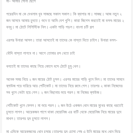
মা- আমার সোনা ছেলে
পরেরদিন মা কে দেখলাম খুব সাজছে সকাল সকাল। কি ব্যাপার মা। সাজছ। আজ নতুন ২
জন আসবে আমায় চুদতে। শুনে ত আমি বেশ খুশি। কারা জিগেস করতেই মা বলল৷ মায়ের ২
বন্ধু। মা ঠোটে লিপিস্টিক নিল। একটা শাড়ি পড়ল। বাংলা চটি গল্প
এরপর উনারা আসল। তারা আসতেই মা তাদের কে নাস্তা দিতে চাইল। উনারা বলল-
বৌদি নাস্তা লাগবে না। আগে তোমার রস খেতে চাই
বলতেই মা তাদের কাছে গিয়ে কোলে বসে ঠোটে চুমু খেল।
অনেক সময় নিয়ে ২ জন মায়ের ঠোট চুসল। এরপর মায়ের শাড়ি খুলে দিল। মা তাদের সামনে
ব্লাউজ পরে দারিয়ে আর পেটিকোট। মা তাদের নিয়ে রুমে গেল। তারপর ২ কাকা নিজেদের
সব খুলে নেংটা হয়ে গেল। ২ জন বিছানায় শুয়ে পরল। মা নিজের ব্লাউজ।
পেটিকোট খুলে ফেলল। মা শুয়ে পরল। ২ জন উঠে একজন ধোন মায়ের মুখের কাছে ধরতেই
চুসতে লাগল। আরেকজন পাশে থাকা মেয়োনিজ এর বাটি থেকে মেয়োনিজ নিয়ে মায়ের দুদে
মাখল। তারপর দুদ চুসতে লাগল।
মা এদিকে আরেকজনের ধোন চুসছে।তারপর দুদ চোসা শেষ এ উনি মায়ের মুখে ধোন দিয়ে