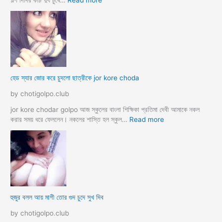
গল্প দিদির কচি দুধ চুষে…
Read more
M
হে
a
ডা
d
ভা
a
ই
m
ঙ্গা
কে
চু
চু
দ
হেড স্যার জোর করে চুদলো ছাত্রীকে jor kore choda
দ
লা
লা
ম
by chotigolpo.club
ম
মা
ও
jor kore chodar golpo আজ স্কুলের বাংলা শিক্ষিকা প্রতিমা দেবী আমাকে নকল
দি
:
করার সময় ধরে ফেললেন। নকলের শাস্তি হল স্কুল…
Read more
দি
হে
র
ড
স্যা
র
জো
র
ক
হুজুর বলল আয় মাগী তোর গুদ চুদে সুখ দিব
রে
চু
by chotigolpo.club
দ