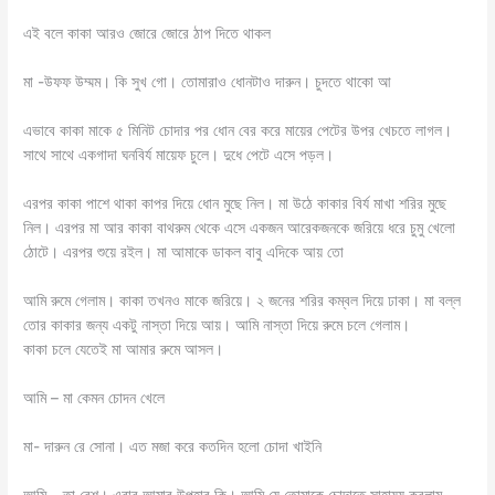
এই বলে কাকা আরও জোরে জোরে ঠাপ দিতে থাকল
মা -উফফ উম্মম। কি সুখ গো। তোমারাও ধোনটাও দারুন। চুদতে থাকো আ
এভাবে কাকা মাকে ৫ মিনিট চোদার পর ধোন বের করে মায়ের পেটের উপর খেচতে লাগল।
সাথে সাথে একগাদা ঘনবির্য মায়েফ চুলে। দুধে পেটে এসে পড়ল।
এরপর কাকা পাশে থাকা কাপর দিয়ে ধোন মুছে নিল। মা উঠে কাকার বির্য মাখা শরির মুছে
নিল। এরপর মা আর কাকা বাথরুম থেকে এসে একজন আরেকজনকে জরিয়ে ধরে চুমু খেলো
ঠোটে। এরপর শুয়ে রইল। মা আমাকে ডাকল বাবু এদিকে আয় তো
আমি রুমে গেলাম। কাকা তখনও মাকে জরিয়ে। ২ জনের শরির কম্বল দিয়ে ঢাকা। মা বল্ল
তোর কাকার জন্য একটু নাস্তা দিয়ে আয়। আমি নাস্তা দিয়ে রুমে চলে গেলাম।
কাকা চলে যেতেই মা আমার রুমে আসল।
আমি – মা কেমন চোদন খেলে
মা- দারুন রে সোনা। এত মজা করে কতদিন হলো চোদা খাইনি
আমি – তা বেশ। এবার আমার উপহার কি। আমি যে তোমাকে চোদাতে সাহায্য করলাম