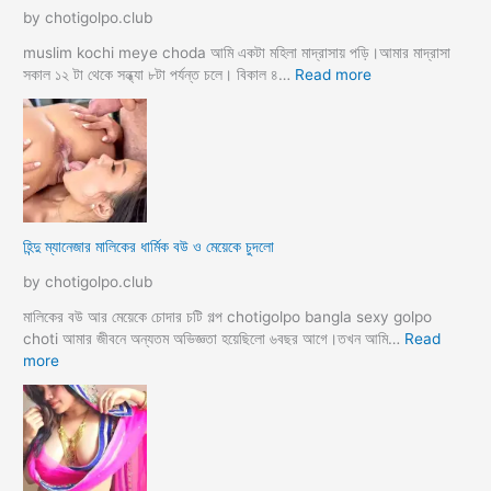
চো
by chotigolpo.club
দা
র
muslim kochi meye choda আমি একটা মহিলা মাদ্রাসায় পড়ি।আমার মাদ্রাসা
গ
:
সকাল ১২ টা থেকে সন্ধ্যা ৮টা পর্যন্ত চলে। বিকাল ৪…
Read more
ল্প
হি
ন্দু
র
সা
থে
ব্য
ভি
হিন্দু ম্যানেজার মালিকের ধার্মিক বউ ও মেয়েকে চুদলো
চা
র
by chotigolpo.club
চ
টি
মালিকের বউ আর মেয়েকে চোদার চটি গল্প chotigolpo bangla sexy golpo
গ
choti আমার জীবনে অন্যতম অভিজ্ঞতা হয়েছিলো ৬বছর আগে।তখন আমি…
Read
ল্প
:
more
হি
ন্দু
ম্যা
নে
জা