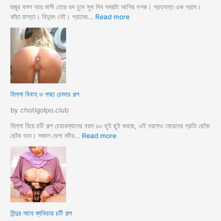
লো
হুজুর বলল আয় মাগী তোর গুদ চুদে সুখ দিব সময়টা আশির দশক। প্রত্যন্ত এক গ্রাম।
ছা
:
কাঁচা রাস্তা। বিদ্যুৎ নেই। গ্রামের…
Read more
ত্রী
হু
কে
জু
j
র
o
ব
r
ল
k
ল
o
আ
হিল্লা বিবাহ ও পাছা চোদার গল্প
r
য়
e
মা
by chotigolpo.club
c
গী
h
তো
হিল্লা বিয়ে চটি গল্প চেয়ারম্যানের বয়স ৬০ ছুই ছুই করছে, এই বয়সেও মেয়েদের প্রতি ছোঁক
o
র
:
ছোঁক ভাব। সকাল বেলা নদীর…
Read more
d
গু
হি
a
দ
ল্লা
চু
বি
দে
বা
সু
হ
খ
ও
দি
পা
হিন্দুর সাথে ব্যভিচার চটি গল্প
ব
ছা