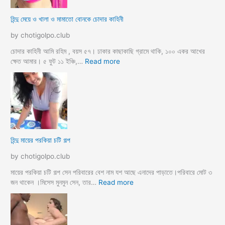
র
মা
হিন্দু মেয়ে ও খালা ও মামাতো বোনকে চোদার কাহিনী
লি
কে
by chotigolpo.club
র
ধা
চোদার কাহিনী আমি রহিম , বয়স ৫৭। ঢাকার কাছাকাছি গ্রামে থাকি, ১০০ একর আখের
র্মি
:
ক্ষেত আমার। ৫ ফুট ১১ ইঞ্চি,…
Read more
ক
হি
ব
ন্দু
উ
মে
ও
য়ে
মে
ও
য়ে
খা
কে
লা
হিন্দু মায়ের পরকিয়া চটি গল্প
চু
ও
দ
মা
by chotigolpo.club
লো
মা
তো
মায়ের পরকিয়া চটি গল্প সেন পরিবারের বেশ নাম যশ আছে এনাদের পাড়াতে।পরিবারে মোট ৩
বো
:
জন থাকেন ।মিসেস মুনমুন সেন, তার…
Read more
ন
হি
কে
ন্দু
চো
মা
দা
য়ে