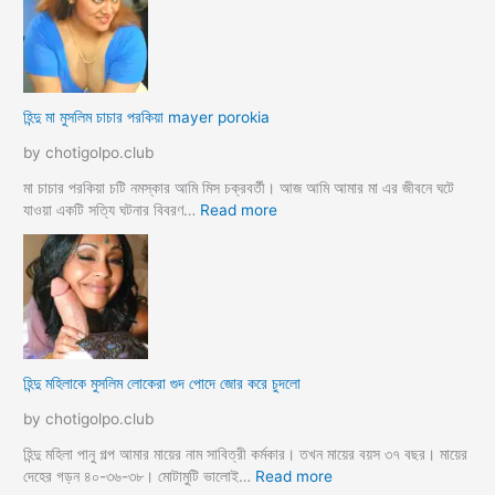
চু
মা
দ
গী
লো
র
মু
গু
স
দ
হিন্দু মা মুসলিম চাচার পরকিয়া mayer porokia
লি
চু
ম
দা
by chotigolpo.club
ভা
র
তা
নে
মা চাচার পরকিয়া চটি নমস্কার আমি মিস চক্রবর্তী। আজ আমি আমার মা এর জীবনে ঘটে
র
শা
:
যাওয়া একটি সত্যি ঘটনার বিবরণ…
Read more
হি
ন্দু
মা
মু
স
লি
ম
হিন্দু মহিলাকে মুসলিম লোকেরা গুদ পোদে জোর করে চুদলো
চা
চা
by chotigolpo.club
র
প
হিন্দু মহিলা পানু গল্প আমার মায়ের নাম সাবিত্রী কর্মকার। তখন মায়ের বয়স ৩৭ বছর। মায়ের
র
:
দেহের গড়ন ৪০-৩৬-৩৮। মোটামুটি ভালোই…
Read more