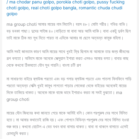
/
ma chodar panu golpo
,
porokia choti golpo
,
pussy fucking
choti golpo
,
real choti golpo bangla
,
romantic chuda chudi
golpo
ma group choti আমার মায়ের নাম মিতালি। বয়স ৪৮। মোটা শরীর। গভির নাভি।
বড় ডবকা পাছা। দুদের সাইজ ৪০।বাড়িতে মা বাবা আর আমি থাকি। বাবা একটু দুর্বল ছিল
তাই মাকে ঠিক মত সুখ দিতে পারত না এদিকে আমার মা ছেলে অত্যন্ত কামুক মহিলা।
আমি সবই জানতাম কারণ আমি মায়ের সাথে খুবই ফ্রি ছিলাম মা আমাকে তার জন্য জীবনের
গল্প বলতো। অফিসে মাকে অনেকে সেক্সুয়াল ইশারা করত এসবও আমার বলত। বাবার কাছ
থেকে কখনো ঠিকমতো যৌন সুখ পায়নি। বাংলা চটি গল্প
মা সাধারণত বাইরে ব্লাউজ পরতো এবং বড় গলার ব্লাউজ পড়তে এবং পাতলা ফিনফিনে শাড়ি
পরতো অত্যন্ত সেক্সি খুবই কামুখ লাগতো পাড়ার লোকেরা থেকে বাইরের অনেকেই মায়ের
দিকে তাকিয়ে থাকত। অনেকে মাকে বাজে ভাবে ইশারাও করত মা সবই বুঝতো। ma
group choti
মায়ের যৌন জিবনের কথা জানতে পেরে মাকে আমিই বলি। কোন পরপুরুষ দের সাথে মিলিত
হতে। মা আমার কথাতেই রাজি হয়। এবং গোপনে বিভিন্ন পরপুরুষ দের সাথে মিলিত হওয়া
শুরু করে। কখনো হোটেল এ যেত যখন বাবা বাসায় থাকত। বাবা না থাকলে বাসাতে এসেই
চোদাচুদি করত।