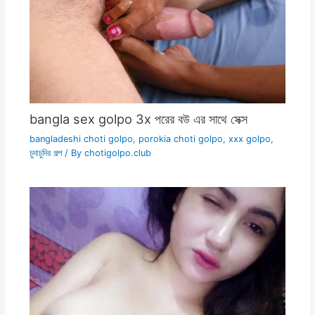
bangla sex golpo 3x পরের বউ এর সাথে সেক্স
bangladeshi choti golpo
,
porokia choti golpo
,
xxx golpo
,
চুদাচুদির গল্প
/ By
chotigolpo.club