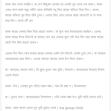
কাকা আহ সোনা বলছিল। মা বেশ কিছুক্ষন চোসার পর ধোনটা মুখ থেকে বের করল। কাকা
এবার পাশে থাকা মধুর কৌটা থেকে খানিকটা মধু নিয়ে মায়ের নাভিতে দিয়ে দিল। এরপর
মায়ের নাভিতে মুখ দিয়ে নাভি চুসল। এরপর নিচে নেমে ভোদার কাছে আসতেই মা পা ফাক
করে দিল। বাংলা চটি গল্প
কাকা মায়ের ভোদায় জিভ দিয়ে নারতে থাকল। মা সুখে আহ উহহহহহহহ করছিল। এরপর
কাকা মায়ের উপর উঠতেই মা কাকার ধোন ধরে ভোদার মুখে সেট করে দিল আর কাকা মায়ের
ঠোটে লিপ কিস করতে থাকল।
এরপর লিপ কিস শেষে কাকার মায়ের ভোদায় একটা ঠাপ দিতেই ধোনটা ঢুকে গেল। মা আরামে
আহহহহহহহ করে উঠল। এরপর আস্তে আস্তে কাকা ঠাপ দিতে থাকল।
মা- আহহহহ সোহেল ভাই। কি সুন্দর চুদতে পার তুমি। উফফফ। আহহহহহহ উহহহহ উম্মম্ম
চোদো উফফ
কাকা- উফ। তোমার চুদে সত্যি দারুন মজা। আহ কি মজা গ। উফফফফফ
মা – চুদতে থাক। আহহহহহহহ৷ ইসসসসস। দেখি কেমন মজা দাও তুমি আমি দেখতে চাই।
কাকা- আজ আসল চোদন সুখ তুমি বুঝবে সোনা। ma group choti