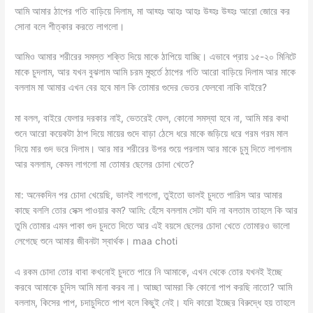
আমি আমার ঠাপের গতি বাড়িয়ে দিলাম, মা আহ্হঃ আহঃ আহঃ উহ্হঃ উহ্হঃ আরো জোরে কর
সোনা বলে শীত্কার করতে লাগলো।
আমিও আমার শরীরের সমস্ত শক্তি দিয়ে মাকে ঠাপিয়ে যাচ্ছি। এভাবে প্রায় ১৫-২০ মিনিটে
মাকে চুদলাম, আর যখন বুঝলাম আমি চরম মুহুর্তে ঠাপের গতি আরো বাড়িয়ে দিলাম আর মাকে
বললাম মা আমার এখন বের হবে মাল কি তোমার গুদের ভেতর ফেলবো নাকি বাইরে?
মা বলল, বাইরে ফেলার দরকার নাই, ভেতরেই ফেল, কোনো সমস্যা হবে না, আমি মার কথা
শুনে আরো কয়েকটা ঠাপ দিয়ে মায়ের গুদে বাড়া ঠেসে ধরে মাকে জড়িয়ে ধরে গরম গরম মাল
দিয়ে মার গুদ ভরে দিলাম। আর মার শরীরের উপর শুয়ে পরলাম আর মাকে চুমু দিতে লাগলাম
আর বললাম, কেমন লাগলো মা তোমার ছেলের চোদা খেতে?
মা: অনেকদিন পর চোদা খেয়েছি, ভালই লাগলো, তুইতো ভালই চুদতে পারিস আর আমার
কাছে বললি তোর সেক্স পাওয়ার কম? আমি: হেঁসে বললাম সেটা যদি না বলতাম তাহলে কি আর
তুমি তোমার এমন পাকা গুদ চুদতে দিতে আর এই বয়সে ছেলের চোদা খেতে তোমারও ভালো
লেগেছে শুনে আমার জীবনটা স্বার্থক। maa choti
এ রকম চোদা তোর বাবা কখনোই চুদতে পারে নি আমাকে, এখন থেকে তোর যখনই ইচ্ছে
করবে আমাকে চুদিস আমি মানা করব না। আচ্ছা আমরা কি কোনো পাপ করছি নাতো? আমি
বললাম, কিসের পাপ, চদাচুদিতে পাপ বলে কিছুই নেই। যদি কারো ইচ্ছের বিরুদ্ধে হয় তাহলে