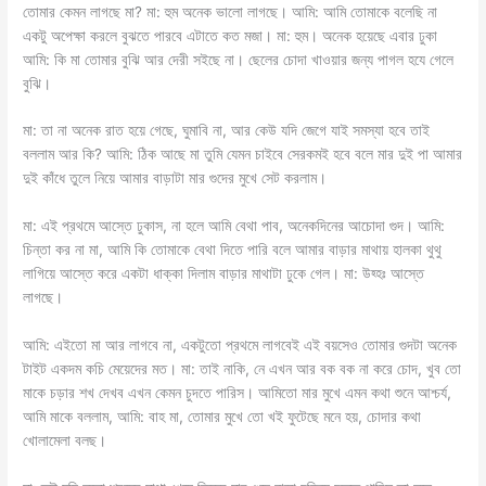
তোমার কেমন লাগছে মা? মা: হুম অনেক ভালো লাগছে। আমি: আমি তোমাকে বলেছি না
একটু অপেক্ষা করলে বুঝতে পারবে এটাতে কত মজা। মা: হুম। অনেক হয়েছে এবার ঢুকা
আমি: কি মা তোমার বুঝি আর দেরী সইছে না। ছেলের চোদা খাওয়ার জন্য পাগল হযে গেলে
বুঝি।
মা: তা না অনেক রাত হয়ে গেছে, ঘুমাবি না, আর কেউ যদি জেগে যাই সমস্যা হবে তাই
বললাম আর কি? আমি: ঠিক আছে মা তুমি যেমন চাইবে সেরকমই হবে বলে মার দুই পা আমার
দুই কাঁধে তুলে নিয়ে আমার বাড়াটা মার গুদের মুখে সেট করলাম।
মা: এই প্রথমে আস্তে ঢুকাস, না হলে আমি বেথা পাব, অনেকদিনের আচোদা গুদ। আমি:
চিন্তা কর না মা, আমি কি তোমাকে বেথা দিতে পারি বলে আমার বাড়ার মাথায় হালকা থুথু
লাগিয়ে আস্তে করে একটা ধাক্কা দিলাম বাড়ার মাথাটা ঢুকে গেল। মা: উহ্হঃ আস্তে
লাগছে।
আমি: এইতো মা আর লাগবে না, একটুতো প্রথমে লাগবেই এই বয়সেও তোমার গুদটা অনেক
টাইট একদম কচি মেয়েদের মত। মা: তাই নাকি, নে এখন আর বক বক না করে চোদ, খুব তো
মাকে চড়ার শখ দেখব এখন কেমন চুদতে পারিস। আমিতো মার মুখে এমন কথা শুনে আশ্চর্য,
আমি মাকে বললাম, আমি: বাহ মা, তোমার মুখে তো খই ফুটেছে মনে হয়, চোদার কথা
খোলামেলা বলছ।