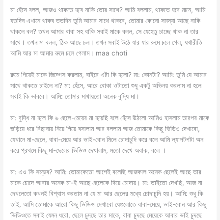
মা হেঁসে বলল, আজও থাকতে হবে নাকি তোর সাথে? আমি বললাম, থাকতে হবে মানে, আমি
যতদিন এখানে থাকব ততদিন তুমি আমার সাথে থাকবে, তোমার কোনো সমস্যা আছে নাকি
থাকলে বল? তখন আমার বাবা সহ বাকি সবাই মাকে বলল, সে যেহেতু চাচ্ছে থাক না তার
সাথে। তখন মা বলল, ঠিক আছে চল। তখন সবাই উঠে যার যার রুমে চলে গেল, যথারীতি
আমি আর মা আমার রুমে চলে গেলাম। maa choti
রুমে গিয়েই মাকে জিজ্গেস করলাম, বাইরে এটা কি হলো? মা: কোনটা? আমি: তুমি যে আমার
সাথে থাকতে চাইলে না? মা: হেঁসে, আরে বোকা ওটাতো শুধু একটু অভিনয় করলাম না হলে
সবাই কি ভাববে। আমি: তোমার মাথায়তো অনেক বুদ্ধি মা।
মা: বুদ্ধি না হলে কি ৬ ছেলে-মেয়ের মা হয়েছি বলে হেঁসে উঠলো আমিও হাসলাম তারপর মাকে
জড়িয়ে ধরে বিছানায় নিয়ে গিয়ে বসালাম আর বললাম আজ তোমাকে কিছু ভিডিও দেখাবো,
যেখানে মা-ছেলে, বাবা-মেয়ে আর ভাই-বোন মিলে চোদাচুদি করে বলে আমি ল্যাপটপটা অন
করে প্রথমে কিছু মা-ছেলের ভিডিও দেখালাম, মতো দেখে অবাক, বলে ।
মা: এও কি সম্ভব? আমি: তোমাকেতো আগেই বলেছি আজকাল অনেক ছেলেই আছে তার
মাকে চোদে আবার অনেক মা-ই আছে ছেলেকে দিয়ে চোদায়। মা: তাইতো দেখছি, আজ না
দেখলেতো কখনই বিশ্বাস করতাম না যে মা আর ছেলের মধ্যে চোদাচুদি হয়। আমি: শুধু কি
তাই, আমি তোমাকে আরো কিছু ভিডিও দেখাবো যেগুলোতে বাবা-মেয়ে, ভাই-বোন আর কিছু
ভিডিওতে সবাই যেমন ধরো, ছেলে চুদছে তার মাকে, বাবা চুদছে মেয়েকে আবার ভাই চুদছে