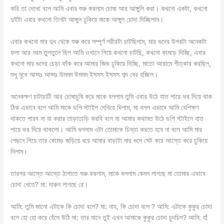
করি তা দেখো বলে আমি এবার শুরু করলাম চোষা আর আঙ্গুলি করা। কখনো একটা, কখনো
দুইটা এবার কখনো তিনটা আঙ্গুল ঢুকিয়ে মাকে আঙ্গুল চোদা দিচ্ছিলাম।
এবার কখনো মার দুধ থেকে শুরু করে সম্পূর্ণ শরীরটা চাটছিলাম, মার গুদের উপরটা অনেকটা
ফলা আর নরম তুলতুলে ছিল আমি ওখানে গিয়ে কখনো চাটছি, কখনো কামড়ে দিচ্ছি, এবার
কখনো মার গুদের চেড়া ফাঁক করে আমার জিভ ঢুকিয়ে দিচ্ছি, মাতো আরামে শীত্কার করছিল,
শুধু মুখে আহ্হঃ আহ্হঃ উমমম উমমম ইসসস ইসসস শব্দ বের হচ্ছিল।
অনেকক্ষণ চাটাচাটি আর চোষাচুষি করে মাকে বললাম তুমি এবার উঠে হাত পায়ে ভর দিয়ে থাক
ঠিক এভাবে বলে আমি মাকে ডগি স্টাইল দেখিয়ে দিলাম, মা বলল এভাবে আমি বেশিক্ষণ
থাকতে পারব না যা করার তাড়াতাড়ি করবি বলে মা আমার কথামত উঠে ডগি স্টাইলে হাত
পায়ে ভর দিয়ে থাকলো। আমি বললাম ওটা তোমাকে চিন্তা করতে হবে না বলে আমি মার
পেছনে গিয়ে তার কোমড় জড়িয়ে ধরে আমার বাড়াটা মার গুদে সেট করে আস্তে করে ঢুকিয়ে
দিলাম।
তারপর আস্তে আস্তে ঠাপাতে শুরু করলাম, মাকে বললাম কেমন লাগছে মা তোমার এভাবে
চোদা খেতে? মা: দারুন লাগছে রে।
আমি: তুমি জানো এটাকে কি চোদা বলে? মা: নাহ, কি চোদা বলে ? আমি: এটাকে কুকুর চোদা
বলে হো হো করে হেঁসে উঠি মা: তার মানে তুই এখন আমাকে কুকুর চোদা চুদচিস? আমি: হাঁ