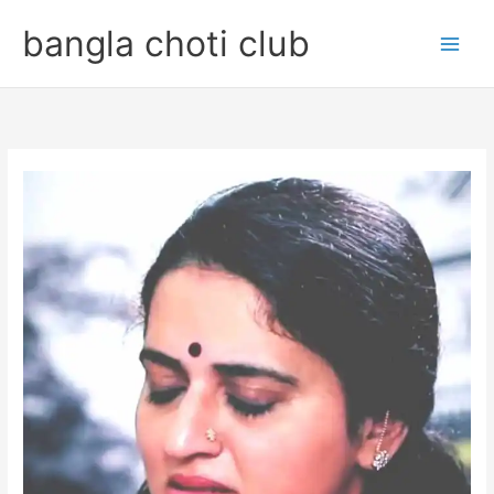
Skip
bangla choti club
to
content