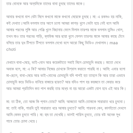
তার বোনকে আর অন্যদিকে তাদের বাবা চুদছে তাদের মাকে।
আবার কখনো বাপ বেটা মিলে কখনো মাকে কখনো মেয়েকে চুদছে। মা: এ রকমও হয় নাকি,
কই দেখাত।আমি বললাম তার আগে চলো আমরা কাপড় খুলে নেংটা হয়ে নেই বলে আমি
আমার পরনের লুঙ্গি আর গেঞ্জি খুলে বিছানায় ফেলে দিলাম তারপর মাকে বললাম তুমিও খোল,
তখন মাও তার পরনের শাড়ি, ব্লাউজ আর ছায়া খুলে ফেলল তারপর মাকে আমার কাছে টেনে
বসিয়ে তার দুধ টিপতে টিপতে বললাম দেখো বলে আরো কিছু ভিডিও দেখালাম। maa
choti
যেখানে বাবা-মেয়ে, ভাই-বোন আর কয়েকটাতে সবাই মিলে চোদাচুদি করছে। মাতো দেখে
অবাক বলে, মা: এ কি? আমার নিজের চোখকে বিশ্বাস করাতে পারছি না। আমি: এবার বলো
মা-ছেলে, বাবা-মেয়ে আর ভাই-বোনের চোদাচুদি যদি পাপই হত তাহলে কি আর তারা এভাবে
চোদাচুদি করে ভিডিও বানিয়ে বাজারে ছারত? আর যদিও পাপ হয় কয়জনে তা কেয়ার করে
আর আমরা প্রতিদিন কত পাপ করছি তার মধ্যে না হয় আরো একটা যোগ হবে এই আর কি।
মা: তা ঠিক, তো আজ কি প্লান তোর? আমি: আজতো আমি তোমাকে সারারাত ধরে চুদবো।
মা: তাই নাকি, পারবি তুই সারারাত ধরে আমায় চুদতে? আমি: পারবনা কেন, কালইতো দেখলে
আমি কেমন চুদতে পারি। মা: হুম তা দেখেছি। ভালই পারিস চুদতে, তোর বউ অনেক সুখ
পাবে তোর চোদা খেয়ে।