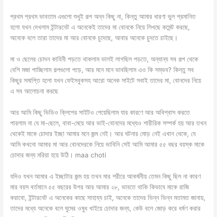
প্রথম প্রথম ভাবতাম এগুলো শুধুই গল্প অন্ন কিছু না, কিন্তু আমার ধারণা ভুল প্রমানিত
হলো যখন দেখলাম ইন্টারনেট এ অনেকেই তাদের মা বোনকে নিয়ে লিখছে কমেন্ট করছে,
অনেকে বলে তারা তাদের মা আর বোনকে চুদেছে, আবার অনেকে চুদতে চাইছে।
মা ও ছেলের চোদন কাহিনী পড়তে থাকলাম ভালই লাগছিল পড়তে, অন্যান্য সব গল্প থেকে
বেশি মজা পাচ্ছিলাম গল্পগুলো পড়ে, আর মনে মনে ভাবছিলাম এও কি সম্ভব? কিন্তু সব
কিছুর সমাপ্তি হলো যখন ফেইসবুকসহ আরো অনেক সাইটে সবাই তাদের মা, বোনদের নিয়ে
এ সব আলোচনা করছে
আর আমি কিছু ভিডিও ক্লিপের সাইটও পেয়েছিলাম যার কারণে আর অবিশ্বাস করতে
পারলাম না যে মা-ছেলে, বাবা-মেয়ে আর ভাই-বোনদের মধ্যেও শারীরিক সম্পর্ক হয় আর তখন
থেকেই মাকে চোদার ইচ্ছা আমার মনে জন্ম নেই। আর ঘটনার মোড় নেই এখান থেকে, যে
আমি কখনো আমার মা আর বোনদেরকে নিয়ে ভাবিনি সেই আমি আমার ৫৫ বছর বয়স্ক মাকে
চোদার জন্য মরিয়া হয়ে উঠি। maa choti
যদিও যখন আমার এ ইচ্ছাটার জন্ম হয় তখন মার শরীরে আকর্ষনীয় তেমন কিছু ছিল না কারণ
মার বয়স বর্তমানে ৫৫ বছরের উপর আর আমার ২৮, ভাবতে থাকি কিভাবে মাকে রাজি
করাবো, ইন্টারনেট এ অনেকের কাছে সাহায্য চাই, অনেকে তাদের ভিন্ন ভিন্ন মতামত জানায়,
তাদের মধ্যে অনেকে বলে ঘুমের ওষুধ খাইয়ে চোদার জন্য, কেউ বলে জোড় করে ধর্ষণ করার