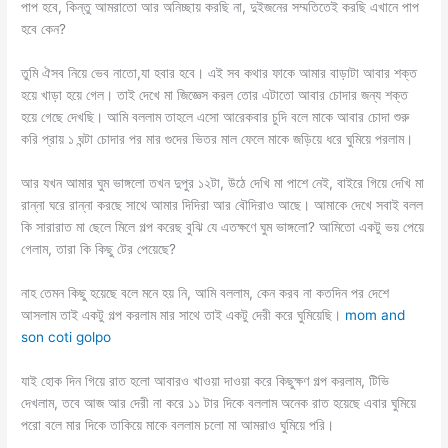
পাপ হবে, কিন্তু আমরাতো আর অনিচ্ছায় করছি না, দুইজনের সম্মতিতেই করছি এখানে পাপ
হবে কেন?
তুমি ঐসব নিয়ে ভেব নাতো,যা হবার হবে। এই সব কথার ফাকে আমার বাড়াটা আবার শক্ত
হয়ে খাড়া হয়ে গেল। তাই দেখে মা জিজ্ঞেস করল তোর এটাতো আবার চোদার জন্য শক্ত
হয়ে গেছে দেখছি। আমি বললাম তাহলে এসো আরেকবার চুদি বলে মাকে আবার চোদা শুরু
করি প্রায় ১ ঘন্টা চোদার পর মার গুদের ভিতর মাল ফেলে মাকে জড়িয়ে ধরে ঘুমিয়ে পরলাম।
আর যখন আমার ঘুম ভাঙ্গলো তখন দুপুর ১২টা, উঠে দেখি মা পাশে নেই, বাইরে গিয়ে দেখি মা
রান্না ঘরে রান্না করছে সাথে আমার দিদিরা আর বৌদিরাও আছে। আমাকে দেখে সবাই বলল
কি সারারাত মা ছেলে মিলে গল্প করেছ বুঝি যে এতক্ষণে ঘুম ভাঙ্গলো? আমিতো একটু ভয় পেয়ে
গেলাম, তারা কি কিছু টের পেয়েছে?
নাহ তেমন কিছু হয়েছে বলে মনে হয় নি, আমি বললাম, কেন করব না কতদিন পর দেশে
আসলাম তাই একটু গল্প করলাম মার সাথে তাই একটু দেরী করে ঘুমিয়েছি।
mom and
son coti golpo
যাই হোক দিন গিয়ে রাত হলো আবারও খাওয়া দাওয়া করে কিছুক্ষণ গল্প করলাম, টিভি
দেখলাম, তবে আজ আর দেরী না করে ১১ টার দিকে বললাম অনেক রাত হয়েছে এবার ঘুমিয়ে
পরো বলে মার দিকে তাকিয়ে মাকে বললাম চলো মা আমরাও ঘুমিয়ে পরি।