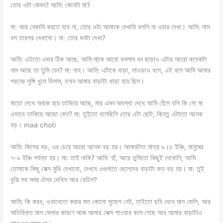
তোর ওটা কেমন? আমি: কোনটা মা?
মা: আর নেকামি করতে হবে না, তোর ওটা আমাকে দেখাবি বললি না এবার দেখা। আমি: নাম
বল তারপর দেখাবো। মা: তোর ধনটা দেখা?
আমি: এইতো এবার ঠিক আছে, আমি মাকে আরো বললাম ধন ছাড়াও এটার আরো কযেকটা
নাম আছে তা তুমি যেন? মা: নাহ। আমি: এটাকে বাড়া, লাওড়াও বলে, এই বলে আমি আমার
পরনের লুঙ্গি খুলে দিলাম, তখন আমার বাড়াটা খাড়া হয়ে ছিল।
মাতো দেখে অবাক হয়ে তাকিয়ে আছে, মার এমন অবস্থা দেখে আমি হেঁসে বলি কি গো মা
এভাবে তাকিয়ে আছো কেন? মা: তুইতো বলেছিলি তোর এটা ছোট, কিন্তু এটাতো অনেক
বড়। maa choti
আমি: কিসের বড়, এর চেয়ে আরো অনেক বড় হয়। আমারটাত মাত্র ৬।৫ ইঞ্চি, মানুষের
৭-৯ ইঞ্চি পর্যন্ত হয়। মা: তাই নাকি? আমি: হাঁ, আরে তুমিতো কিছুই দেখোনি, আমি
তোমাকে কিছু সেক্স মুভি দেখাবো, দেখবে ওগুলাতে ছেলেদের বাড়াটা কত বড় হয়। মা: তুই
বুঝি সব সময় ঐসব দেখিস আর খেচিশ?
আমি: কি করব, ওখানেতো করার মত কোনো সুযোগ নেই, তাইতো ছবি দেখে মাল ফেলি, আর
অতিরিক্ত মাল ফেলার কারণে আজ আমার সেক্স পাওয়ার কমে গেছে আর আমার বাড়াটাও