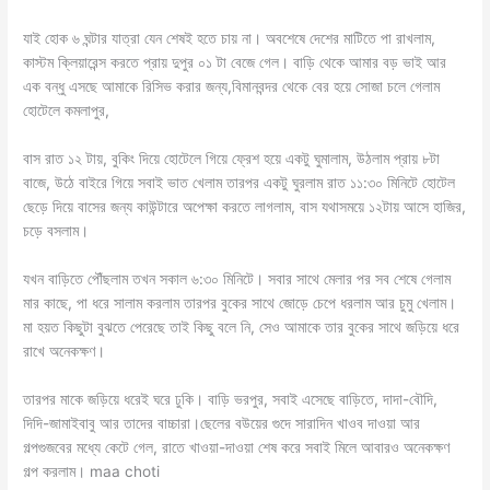
যাই হোক ৬ ঘন্টার যাত্রা যেন শেষই হতে চায় না। অবশেষে দেশের মাটিতে পা রাখলাম,
কাস্টম ক্লিয়ারেন্স করতে প্রায় দুপুর ০১ টা বেজে গেল। বাড়ি থেকে আমার বড় ভাই আর
এক বন্ধু এসছে আমাকে রিসিভ করার জন্য,বিমানবন্দর থেকে বের হয়ে সোজা চলে গেলাম
হোটেলে কমলাপুর,
বাস রাত ১২ টায়, বুকিং দিয়ে হোটেলে গিয়ে ফ্রেশ হয়ে একটু ঘুমালাম, উঠলাম প্রায় ৮টা
বাজে, উঠে বাইরে গিয়ে সবাই ভাত খেলাম তারপর একটু ঘুরলাম রাত ১১:৩০ মিনিটে হোটেল
ছেড়ে দিয়ে বাসের জন্য কাউন্টারে অপেক্ষা করতে লাগলাম, বাস যথাসময়ে ১২টায় আসে হাজির,
চড়ে বসলাম।
যখন বাড়িতে পৌঁছলাম তখন সকাল ৬:৩০ মিনিটে। সবার সাথে মেলার পর সব শেষে গেলাম
মার কাছে, পা ধরে সালাম করলাম তারপর বুকের সাথে জোড়ে চেপে ধরলাম আর চুমু খেলাম।
মা হয়ত কিছুটা বুঝতে পেরেছে তাই কিছু বলে নি, সেও আমাকে তার বুকের সাথে জড়িয়ে ধরে
রাখে অনেকক্ষণ।
তারপর মাকে জড়িয়ে ধরেই ঘরে ঢুকি। বাড়ি ভরপুর, সবাই এসেছে বাড়িতে, দাদা-বৌদি,
দিদি-জামাইবাবু আর তাদের বাচ্চারা।ছেলের বউয়ের গুদে সারাদিন খাওব দাওয়া আর
গল্পগুজবের মধ্যে কেটে গেল, রাতে খাওয়া-দাওয়া শেষ করে সবাই মিলে আবারও অনেকক্ষণ
গল্প করলাম। maa choti