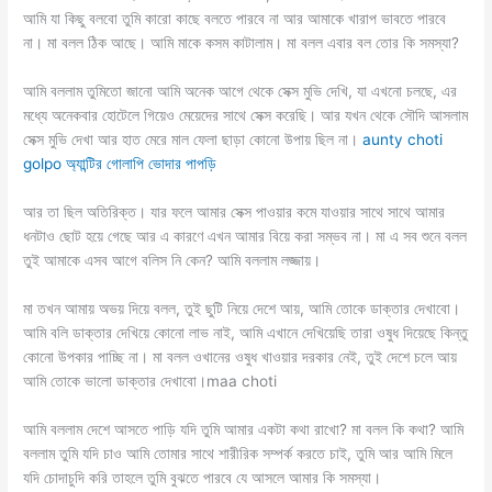
আমি যা কিছু বলবো তুমি কারো কাছে বলতে পারবে না আর আমাকে খারাপ ভাবতে পারবে
না। মা বলল ঠিক আছে। আমি মাকে কসম কাটালাম। মা বলল এবার বল তোর কি সমস্যা?
আমি বললাম তুমিতো জানো আমি অনেক আগে থেকে সেক্স মুভি দেখি, যা এখনো চলছে, এর
মধ্যে অনেকবার হোটেলে গিয়েও মেয়েদের সাথে সেক্স করেছি। আর যখন থেকে সৌদি আসলাম
সেক্স মুভি দেখা আর হাত মেরে মাল ফেলা ছাড়া কোনো উপায় ছিল না।
aunty choti
golpo অ্যান্টির গোলাপি ভোদার পাপড়ি
আর তা ছিল অতিরিক্ত। যার ফলে আমার সেক্স পাওয়ার কমে যাওয়ার সাথে সাথে আমার
ধনটাও ছোট হয়ে গেছে আর এ কারণে এখন আমার বিয়ে করা সম্ভব না। মা এ সব শুনে বলল
তুই আমাকে এসব আগে বলিস নি কেন? আমি বললাম লজ্জায়।
মা তখন আমায় অভয় দিয়ে বলল, তুই ছুটি নিয়ে দেশে আয়, আমি তোকে ডাক্তার দেখাবো।
আমি বলি ডাক্তার দেখিয়ে কোনো লাভ নাই, আমি এখানে দেখিয়েছি তারা ওষুধ দিয়েছে কিন্তু
কোনো উপকার পাচ্ছি না। মা বলল ওখানের ওষুধ খাওয়ার দরকার নেই, তুই দেশে চলে আয়
আমি তোকে ভালো ডাক্তার দেখাবো।maa choti
আমি বললাম দেশে আসতে পাড়ি যদি তুমি আমার একটা কথা রাখো? মা বলল কি কথা? আমি
বললাম তুমি যদি চাও আমি তোমার সাথে শারীরিক সম্পর্ক করতে চাই, তুমি আর আমি মিলে
যদি চোদাচুদি করি তাহলে তুমি বুঝতে পারবে যে আসলে আমার কি সমস্যা।