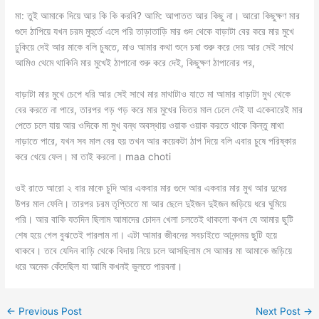
মা: তুই আমাকে দিয়ে আর কি কি করবি? আমি: আপাতত আর কিছু না। আরো কিছুক্ষণ মার
গুদে ঠাপিয়ে যখন চরম মুহুর্তে এসে পরি তাড়াতাড়ি মার গুদ থেকে বাড়াটা বের করে মার মুখে
ঢুকিয়ে দেই আর মাকে বলি চুষতে, মাও আমার কথা শুনে চষা শুরু করে দেয় আর সেই সাথে
আমিও থেমে থাকিনি মার মুখেই ঠাপানো শুরু করে দেই, কিছুক্ষণ ঠাপানোর পর,
বাড়াটা মার মুখে চেপে ধরি আর সেই সাথে মার মাথাটাও যাতে মা আমার বাড়াটা মুখ থেকে
বের করতে না পারে, তারপর গড় গড় করে মার মুখের ভিতর মাল ঢেলে দেই যা একেবারেই মার
পেতে চলে যায় আর ওদিকে মা মুখ বন্ধ অবস্থায় ওয়াক ওয়াক করতে থাকে কিন্তু মাথা
নাড়াতে পারে, যখন সব মাল বের হয় তখন আর কয়েকটা ঠাপ দিয়ে বলি এবার চুষে পরিষ্কার
করে খেয়ে ফেল। মা তাই করলো। maa choti
ওই রাতে আরো ২ বার মাকে চুদি আর একবার মার গুদে আর একবার মার মুখ আর দুধের
উপর মাল ফেলি। তারপর চরম তৃপ্তিতে মা আর ছেলে দুইজন দুইজন জড়িয়ে ধরে ঘুমিয়ে
পরি। আর বাকি যতদিন ছিলাম আমাদের চোদন খেলা চলতেই থাকলো কখন যে আমার ছুটি
শেষ হয়ে গেল বুঝতেই পারলাম না। এটা আমার জীবনের সবচাইতে আনন্দময় ছুটি হয়ে
থাকবে। তবে যেদিন বাড়ি থেকে বিদায় নিয়ে চলে আসছিলাম সে আমার মা আমাকে জড়িয়ে
ধরে অনেক কেঁদেছিল যা আমি কখনই ভুলতে পারবনা।
←
Previous Post
Next Post
→