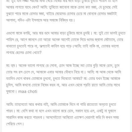
মা: তুই যদি লজ্জা শরমের মাথা খেয়ে নিজের মার গুদে বাড়া ঢুকিয়ে চুদতে পারিস তা হলে
আমার লাগতে যাবে কেন? আমি: তুমিতো জানোনা মাকে চোদা কত মজা, যে চুদেছে সেই
বুঝতে পারে মাকে চোদার মজা, বাইরে মেয়েদের চোদার চেয়ে মা বোনকে চোদার মজাটাই
আলাদা, যদিও এটা ইসলামে আর সমাজে নিষিদ্ধ হয়।
এগুলো মাকে বলছি, আর মার গুদে আমার বাড়া ঢুকিয়ে মাকে চুদছি। মা: তুই তো ভালই চুদতে
পারিস রে, আগে জানলে তো আরো অনেক আগেই তোকে দিয়ে গুদের জ্বালা মেটাতাম, তোর
বাবাতো চুদতেই পারে না, অল্পতেই কাহিল হয়ে পড়ে।আমি: তাই নাকি মা, তোমার ভালো
লাগছে ছেলের চোদা খেতে?
মা: হুম। অনেক ভালো লাগছে রে সোনা, চোদ আজ ইচ্ছে মত তোর বুড়ি মাকে চোদ, চুদে
তোর সব রস ঢেলে দে, আমাকে এবার আমার যৌবনে নিয়ে যা। আমি: মা আজ থেকে আমি
যতদিন দেশে থাকব তোমাকে চুদবো, চুদতে দিবেতো আমায়? মা: তোর যখন ইচ্ছে আমাকে
চুদিস, আমি কখনো তোকে নিষেধ করব না, আর এখন থেকে প্রতি রাতে আমি তোর সাথে
ঘুমাবো। maa choti
আমি: তাহলেতো আর কথায় নাই, আমি তোমাকে দিনে না পারি রাতেতো অন্তত চুদতে
পারব। মা: বেশি কথা না বলে এখন ভালো করে চোদ, সকাল হয়ে এল, একটু না ঘুমালে
সারাদিন কাজ করতে পারবনা। আসলেইতো আমিতো এতক্ষণ খেয়ালই করি নি কখন সময়
পেরিয়ে গেল।