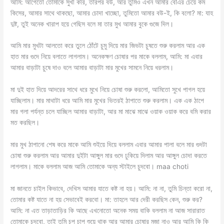
আমি: আগেতো তোমাকে সুখী করি, তারপর বউ, আর তুমিও এখন আমার বৌএর চেয়ে কম
কিসের, আমার সাথে থাকছো, আমার চোদা খাচ্ছো, তুমিতো আমার বউ-ই, কি বলো? মা: যাহ
দুষ্ট, তুই অনেক খারাপ হয়ে গেছিস বলে মা তার মুখ আমার বুকে গুজে দিল।
আমি মার মুখটা আলতো করে তুলে ঠোঁটে চুমু দিয়ে মার জিভটা চুষতে শুরু করলাম আর এক
হাত মার গুদে নিয়ে বলাতে লাগলাম। অনেকক্ষণ চোষার পর মাকে বললাম, আমি: মা এবার
আমার বাড়াটা চুষে দাও বলে আমার বাড়াটা মার মুখের সামনে নিয়ে ধরলাম।
মা দুই হাত দিয়ে আদরের সাথে ধরে মুখে নিয়ে চোষা শুরু করলো, আমিতো সুখে পাগল হয়ে
যাচ্ছিলাম। মার মাথাটা ধরে আমি মার মুখের ভিতরই ঠাপাতে শুরু করলাম। এক এক ঠাপে
মার গলা পর্যন্ত চলে যাচ্ছিল আমার বাড়াটা, আর মা মাঝে মাঝে ওয়াক ওয়াক করে বমি করার
মত করছিল।
মার মুখ ঠাপানো শেষ করে মাকে আমি শুইয়ে দিয়ে বললাম এবার আমার পালা বলে মার গুদটা
চোষা শুরু করলাম আর আমার দুইটা আঙ্গুল মার গুদে ঢুকিয়ে দিলাম আর আঙ্গুল চোদা করতে
লাগলাম। মাকে বললাম আজ আমি তোমাকে অন্য স্টাইলে চুদবো। maa choti
মা জানতে চাইল কিভাবে, দেখিস আমার যাতে কষ্ট না হয়। আমি: না না, তুমি চিন্তা করো না,
তোমার কষ্ট যাতে না হয় সেভাবেই করবো। মা: তাহলে আর দেরী করছিস কেন, শুরু কর?
আমি: না এত তাড়াতাড়ির কি আছে এখনোতো অনেক সময় বাকি বললাম না আজ সারারাত
তোমাকে চুদবো, তাই তুমি চুপ চাপ শুয়ে থাক আর আমার চোষার মজা নাও আর আমি কি কি