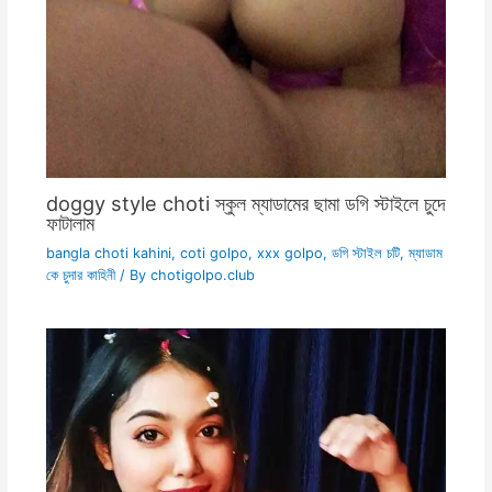
doggy style choti স্কুল ম্যাডামের ছামা ডগি স্টাইলে চুদে
ফাটালাম
bangla choti kahini
,
coti golpo
,
xxx golpo
,
ডগি স্টাইল চটি
,
ম্যাডাম
কে চুদার কাহিনী
/ By
chotigolpo.club