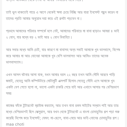
তাই ভুল থাকতেই পারে এ আগে থেকেই ক্ষমা চেয়ে নিচ্ছি আর যারা ইনসেস্ট পছন্দ করেন না
তাদের প্রতি আমার অনুরোধ দয়া করে এই গল্পটা পড়বেন না।
প্রথমে আমাদের পরিবার সম্পর্কে বলে নেই, আমাদের পরিবারে মা বাবা ছাড়াও আমরা ৪ ভাই
২ বোন, যার মধ্যে বড় ২ ভাই আর ২ বোন বিবাহিত।
আর সবার মধ্যে আমি চোট, যার কারণে মা বাবাসহ অন্য সবাই আমাকে খুব ভালবাসে, বিশেষ
করে আমার মা আর বোনেরা আমাকে খুব বেশি ভালবাসত আর আমিও তাদের অনেক
ভালবাসতাম।
এখন আসল ঘটনায় আসা যাক, যখন আমার বয়স ২২ বছর তখন আমি সৌদি আরবে পাড়ি
জমাই, যেহেতু আমি কম্পিউটারে মোটামুটি এক্সপার্ট ছিলাম সেহেতু সৌদি এসে আমাকে খুব
একটা বেগ পেতে হলো না, ভালো একটা চাকরি পেয়ে যাই আর এখানে আসার পর বেশিরভাগ
সময়
কাজের ফাঁকে ইন্টারনেট ব্রাউজ করতাম, আর তখন নানা রকম সাইটের সন্ধান পাই আর তার
মধ্যে বেশিরভাগই ছিল সেক্সুয়াল, আর যখন থেকে ইন্টারনেট এ বাংলা চোদাচুদির গল্প পড়া শুরু
করেছি বিশেষ করে ইনসেস্ট; যেমন: মা-ছেলে, বাবা-মেয়ে আর ভাই-বোনের চোদাচুদির গল্প।
maa choti