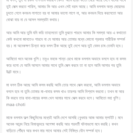
মা বলল, তুই এ রকম পাগলামি করছিস কেন? আমি ছাড়া কতো মেয়ে আছে দেশে যাদের সাথে
তুই সেক্স করতে পারিস, আমার কি আর এখন সেই বয়স আছে। আমি বললাম অন্য মেয়েদের
চুদতে গেলে কনডম লাগাতে হয় যা আমার ভালো লাগে না, আর কনডম দিয়ে করলেতো আর
বোঝা যায় না যে আসল সমস্যাটা কথায়।
আর আমি আর তুমি যদি করি তাহলেতো তুমি বুঝতে পারবে আমার কি সমস্যা আর এ কথাতো
কেউ কখনো জানতেও পারবে না যে আমার আর তোমার মধ্যে কোনো প্রকার শারীরিক সম্পর্ক
হয়। মা অনেকক্ষণ চিন্তা করে বলল ঠিক আছে তুই দেশে আয় তুই যেমন চাষ তেমনি হবে।
আমিতো শুনে অনেক খুশি। তবুও মনকে শান্ত রেখে মাকে বললাম অভাবে বললে হবে না কসম
করে বলো যে আমি আসলে আমার সাথে তুমি সেক্স করবে তা না হলে আমি আসার পর তুমি
উল্টে যাবে।
মা বলল ঠিক আছে আমি কসম করছি আমি তোর সাথে সেক্স করবো, আমি বললাম অভাবে
বললে হবে না তুমি তোমার মা-বাবার কসম খাও তারপর আমি বিশ্বাস করবো। তখন মা আর
কি করবে তার বাবা-মায়ের কসম খেল আমার সাথে সেক্স করবে বলে। আমিতো মহা খুশি।
maa choti
মাকে বললাম অল্প কিছুদিনের মধ্যেই আমি দেশে আসছি।বুধবার আজ আমার ফ্লাইট। মনে
অনেক আনন্দ নিয়ে বিমানবন্দরে অপেক্ষা করছি আর পরবর্তী ঘটনাগুলো মনে করছি। কখন
বাড়িতে পৌঁছব আর কখন মার সাথে আমার সেই নিষিদ্ধ যৌন সম্পর্ক হবে।