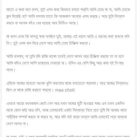
মাতো এ কথা শুনে বলল, তুই এসব কথা কিভাবে বলতে পারলি আমি তোর মা না, আমি তোকে
জন্ম দিয়েছি না? আমি বললাম তাতে কি আজকাল অনেকে এসব করছে। আর তুমি বিশ্বাস
করবে না অনেক বইও বের হয়েছে আর ভিডিও আছে।
মা বলল এসব কি ফালতু কথা বলছিস তুই, আমার এই বয়সে আমি এ ধরনের কথা কখনো শুনি
নি। তুই এসব বাদ দিয়ে দেশে আয় আমি তোর চিকিত্সা করবো।
আমি বললাম, না তুমি যদি রাজি থাকো তবেই দেশে আসব আর চিকিত্সা করবো তা না হলে
আমি যদিও দেশে আশি ডাক্তার দেখাবো না। ঐদিন এর বেশি কিছু আর কথা হই নি মার
সাথে।
এদিকে আমার মনেতো অনেক খুশি অবশেষে মাকে বলতেতো পারলাম। আর আমার বিশ্বাসও
ছিল যে মাকে রাজি করাতে পারবো। maa choti
এভাবে আরো কযেকমাস কেটে গেল আর যখন আমার ছুটি যাওয়ার সময় এল তখন একদিন
মাকে ফোন করি আর বলি, আজ তোমাকেই একটা সিদ্ধান্ত নিতে হবে তুমি কি আমার সাথে
শারীরিক সম্পর্ক করবে না করবে না, আর যদি নাই করো তাহলে আমি এভাবেই পড়ে থাকবো
দেশে আসব না।