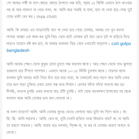
গো আমার লক্ষী মা বলে জোড়ে জোড়ে ঠাপাতে শুরু করি, প্রায় ১৫ মিনিট এভাবে ঠাপ খাওয়ার
পর মা আর থাকতে না পেরে বলল, মা: আমি আর পারছি না বাবা, হাত পা বেথা হয়ে গেছে তুই
তোর ধনটা বের কর। maa choti
আমি: কি বলছো এত তাড়াতাড়ি হাত পা বেথা হয়ে গেছে তোমার, আমার তো খুব ভালো
লাগছে আচ্ছা এক কাজ কর তুমি নিচে নেমে খাটে তোমার দুই হাত রেখে দুই পা ছড়িয়ে দিয়ে
দাড়াও তাহলে কষ্ট কম হবে, মা আমার কথামত নিচে নেমে ওভাবেই দাড়ালো।
coti golpo
bangladesh
আমি আবার পেছন থেকে কুকুর চোদা চুদতে শুরু করলাম মাকে। আর পেছন থেকে তার ঝুলন্ত
দুধগুলো ধরে টিপতে লাগলাম। এভাবে আরো ১০-১৫ মিনিট চুদলাম মাকে। তারপর মাকে
বললাম তুমি আবার খাটে গিয়ে চিত হয়ে শুয়ে পরো, মা সেভাবেই শুয়ে পড়ল আর আমি এবার
তার গুদে বাড়া ঢুকিয়ে এবার চোদা শুরু করে দিলাম। চোদার ফাঁকে ফাঁকে কখনো মার দুধ
টিপছি, কখনো চুসছি এবার কখনো মার ঠোঁট চুসছি। যাই হোক অনেকক্ষণ ঠাপানোর পর মাকে
বললাম আজ আমি তোমার গুদে মাল ফেলবো না।
মা বলল তাহলে? আমি: আমি তোমার মুখের ভেতর ফেলবো আর তুমি সব গিলে খাবে। মা:
ছি: ছি: আমি পারবনা। আমি: কেন মা, তুমি দেখনি ছবিতে তারা কিভাবে খায়? মা: না আমি
তা করতে পারবনা। আমি: বায়না ধরে বললাম, প্লিজ মা, না কর না তোমার খারাপ লাগবে না
দেখো।