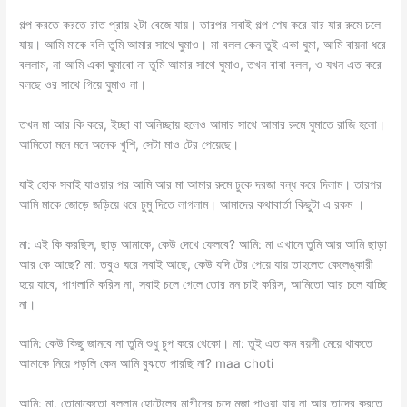
গল্প করতে করতে রাত প্রায় ২টা বেজে যায়। তারপর সবাই গল্প শেষ করে যার যার রুমে চলে
যায়। আমি মাকে বলি তুমি আমার সাথে ঘুমাও। মা বলল কেন তুই একা ঘুমা, আমি বায়না ধরে
বললাম, না আমি একা ঘুমাবো না তুমি আমার সাথে ঘুমাও, তখন বাবা বলল, ও যখন এত করে
বলছে ওর সাথে গিয়ে ঘুমাও না।
তখন মা আর কি করে, ইচ্ছা বা অনিচ্ছায় হলেও আমার সাথে আমার রুমে ঘুমাতে রাজি হলো।
আমিতো মনে মনে অনেক খুশি, সেটা মাও টের পেয়েছে।
যাই হোক সবাই যাওয়ার পর আমি আর মা আমার রুমে ঢুকে দরজা বন্ধ করে দিলাম। তারপর
আমি মাকে জোড়ে জড়িয়ে ধরে চুমু দিতে লাগলাম। আমাদের কথাবার্তা কিছুটা এ রকম ।
মা: এই কি করছিস, ছাড় আমাকে, কেউ দেখে ফেলবে? আমি: মা এখানে তুমি আর আমি ছাড়া
আর কে আছে? মা: তবুও ঘরে সবাই আছে, কেউ যদি টের পেয়ে যায় তাহলেত কেলেঙ্কারী
হয়ে যাবে, পাগলামি করিস না, সবাই চলে গেলে তোর মন চাই করিস, আমিতো আর চলে যাচ্ছি
না।
আমি: কেউ কিছু জানবে না তুমি শুধু চুপ করে থেকো। মা: তুই এত কম বয়সী মেয়ে থাকতে
আমাকে নিয়ে পড়লি কেন আমি বুঝতে পারছি না? maa choti
আমি: মা, তোমাকেতো বললাম হোটেলের মাগীদের চুদে মজা পাওয়া যায় না আর তাদের করতে