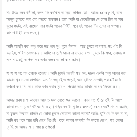
মা: উহ্হঃ করে উঠলো, বললা কি করছিস আস্তে, লাগছে তো। আমি: sorry মা, বলে
আঙ্গুল ঢুকাতে আর বের করতে লাগলাম। তবে আমি যা ভেবেছিলাম সে রকম ছিল না মার
বুড়ো গুদটা, এই বয়সেও তার গুদটা অনেক টাইট, মনে হই অনেক দিন চোদা না খাওয়ার
কারণে টাইট হয়ে গেছে।
আমি আঙ্গুলি করা বন্ধ করে মার গুদে মুখ পুড়ে দিলাম। আর চুষতে লাগলাম, মা: এই কি
করছিস, খবিশ কোথাকার। আমি: মা তুমি জানো না মেয়েদের গুদ চুষতে কি মজা, তোমারও
লাগবে একটু অপেক্ষা কর তখন বলবে ভালো করে চোষ।
হা হা হা মা: হুম তোকে বলেছে। আমি চুষেই চলেছি মার গুদ, দারুন একটা গন্ধ মায়ের গুদে
আমার খুব ভালো লাগছিল, এতদিন শুধু বইয়ে পড়েছি আর ছবিতে দেখেছি প্রাকটিকালি
কখনো করি নি, আর আজ যখন করার সুযোগ পেয়েছি তাও আবার আমার নিজের মার।
আমার চোষায় মা আস্তে আস্তে মজা পেতে শুরু করলো। বলল মা: হাঁ রে তুই কি আগে
কারো ভোদা চুসেচিশ? আমি: নাহ, (সত্যি কথাটা লুকিয়ে বললাম) কেন বলত? মা: না এমনি,
না চুষলে কিভাবে জানলি যে ভোদা চুষলে মেয়েদের ভালো লাগে? আমি: তুমি যে কি বল না মা,
আমি বই পড়ে আর ছবি দেখে শিখেছি।তবে আমার ভাগ্যটা কি ভালো দেখো, যার ভোদা
চুসছি সে আমার মা। maa choti