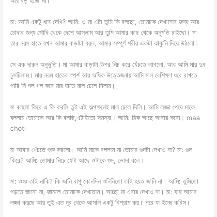
আর বড় হচ্ছে না।
মা: আমি একটু ধরে দেখি? আমি: ও মা এটা তুমি কি বলছো, তোমাকে দেখানোর জন্য আর
চোদার জন্য সৌদি থেকে দেশে আসলাম আর তুমি আমার কাছ থেকে অনুমতি চাইছো। মা
তার নরম হাতে যখন আমার বাড়াটা ধরল, আমার সম্পূর্ণ শরীর একটা ঝাকুনি দিয়ে উঠলো।
সে এক দারুন অনুভুতি। মা আমার বাড়াটা উপর নিচ করে খেঁচতে লাগলো, আর আমি মার দুধ
চুসচিলাম। মার নরম হাতের স্পর্শ আর অধিক উত্তেজনায় আমি মাল বেশিক্ষণ ধরে রাখতে
পারি নি গল গল করে মার হাতে মাল ঢেলে দিলাম।
মা বললো কিরে এ কি করলি তুই এই অল্পক্ষনেই মাল ঢেলে দিলি। আমি লজ্জা পেয়ে মাকে
বললাম তোমাকে আর কি বলছি,এটাইতো সমস্যা। আমি: ঠিক আছে আবার করো। maa
choti
মা আবার খেঁচতে শুরু করলো। আমি মাকে বললাম মা তোমার গুদটা দেখাও না? মা: গুদ
কিরে? আমি: তোমার নিচে যেটা আছে ওটাকে গুদ, ভোদা বলে।
মা: ওহঃ তাই নাকি? কি জানি বাপু কোনদিন শুনিনিতো তাই হয়ত জানি না। আমি: তুমিতো
পড়তে জানো না, জানলে তোমাকে দেখাতাম। আচ্ছা মা এবার দেখাও না। মা: যাহ আমার
লজ্জা করছে আর তুই এত দূর থেকে আসলি একটু বিশ্রাম কর। পরে যা ইচ্ছে করিস।