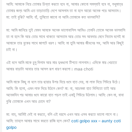
আমি: আমাকে নিয়ে তোমার চিন্তা করতে হবে না, আমার কোনো সমস্যাই হবে না, শুধুমাত্র
তোমার জন্য আমি এত তাড়াতাড়ি দেশে আসলাম তা না হলে আরো অনেক পরে আসতাম।
মা: তাই বুঝি? আমি: হাঁ, তুমিতো জানো না আমি তোমাকে কত ভালবাসি?
মা: আমি জানিরে তুই যেমন আমকে অনেক ভালোবাসিস আমিও তেমনি তোকে অনেক ভালবাসি
তা না হলে কি আর তোর সাথে থাকতে আসতাম আর তোর সব আবদার মেনে নিতাম বলেই মা
আমাকে তার বুকের সাথে জাপটে ধরল। আমি: মা তুমি আমার জীবনের সব, আমি আর কিছুই
চাই না।
এই বলে আমি মাকে চুমু দিলাম আর মার দুধগুলো টিপতে লাগলাম। এদিকে মার খেচাতে
আমার বাড়াটা আবার তার আসল রূপ ধারণ করলো। maa choti
আমি মাকে কিছু না বলে তার ছায়ার উপর দিয়ে গুদে হাত দেয়, মা লাফ দিয়ে শিউরে উঠে।
আমি: কি হলো, এমন লাফ দিয়ে উঠলে কেন? মা: না, আচমকা হাত দিলিতো তাই আর
অনেকদিন পর আমার গুদে কারো হাত পড়ল তাই একটু শিউরে উঠলাম। আমি: কেন মা, বাবা
বুঝি তোমাকে এখন আর চোদে না?
মা: নাহ, আমিই দেই না করতে, বলি এই বয়সে এখন আর এসব করতে ভালো লাগে না।
আমি: তাহলে আমার সাথে করতে রাজি হলে কেন?
coti golpo xxx – aunty coti
golpo