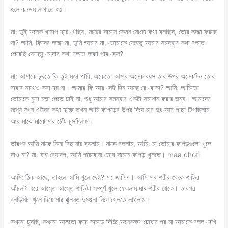
হলে কনডম লাগাতে হয়।
মা: তুই অনেক খারাপ হয়ে গেছিস, মায়ের সামনে কেমন নোংরা কথা বলছিস, তোর লজ্জা করছে
না? আমি: কিসের লজ্জা মা, তুমি আমার মা, তোমাকে যেহেতু আমার সমস্যার কথা বলতে
পেরেছি সেহেতু চোদার কথা বলতে লজ্জা পাব কেন?
মা: আমাকে চুদতে কি তুই মজা পাবি, একেতো আমার অনেক বয়স তার উপর অনেকদিন তোর
বাবার সাথেও করা হয় না। আমার কি আর সেই দিন আছে রে বোকা? আমি: আমিতো
তোমাকে চুদে মজা পেতে চাই না, শুধু আমার সমস্যার একটা সমাধান করার জন্য। আমাদের
মধ্যে যখন এইসব কথা হচ্ছে তখন আমি কাপড়ের উপর দিয়ে মার দুধ আর পাছা টিপছিলাম
আর মাঝে মাঝে মার ঠোঁট চুসচিলাম।
তারপর আমি মাকে নিয়ে বিছানায় বসলাম। মাকে বললাম, আমি: মা তোমার কাপড়গুলো খুলে
দাও না? মা: যাহ বেয়াদপ, আমি পারবোনা তোর সামনে কাপড় খুলতে। maa choti
আমি: ঠিক আছে, তাহলে আমি খুলে দেই? মা: জানিনা। আমি মার শরীর থেকে শাড়ির
আঁচলটা ধরে আস্তে আস্তে শাড়িটা সম্পূর্ণ খুলে ফেললাম মার শরীর থেকে। তারপর
ব্লাউসটা খুলে দিয়ে মার ঝুলন্ত দুধগুলা নিয়ে খেলতে লাগলাম।
কখনো চুসছি, কখনো আলতো করে কামড়ে দিচ্ছি,অনেকক্ষণ চোষার পর মা আমাকে বলল দেখি