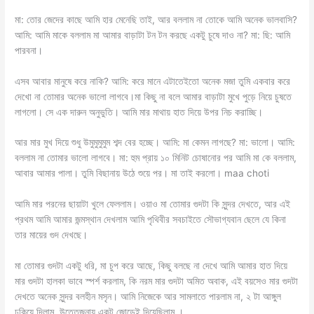
মা: তোর জেদের কাছে আমি হার মেনেছি তাই, আর বললাম না তোকে আমি অনেক ভালবাসি?
আমি: আমি মাকে বললাম মা আমার বাড়াটা টন টন করছে একটু চুষে দাও না? মা: ছি: আমি
পারবনা।
এসব আবার মানুষে করে নাকি? আমি: করে মানে এটাতেইতো অনেক মজা তুমি একবার করে
দেখো না তোমার অনেক ভালো লাগবে।মা কিছু না বলে আমার বাড়াটা মুখে পুড়ে নিয়ে চুষতে
লাগলো। সে এক দারুন অনুভুতি। আমি মার মাথায় হাত দিয়ে উপর নিচ করাচ্ছি।
আর মার মুখ দিয়ে শুধু উমুমুমুমুম শব্দ বের হচ্ছে। আমি: মা কেমন লাগছে? মা: ভালো। আমি:
বললাম না তোমার ভালো লাগবে। মা: হুম প্রায় ১০ মিনিট চোষানোর পর আমি মা কে বললাম,
আবার আমার পালা। তুমি বিছানায় উঠে শুয়ে পর। মা তাই করলো। maa choti
আমি মার পরনের ছায়াটা খুলে ফেললাম। ওয়াও মা তোমার গুদটা কি সুন্দর দেখতে, আর এই
প্রথম আমি আমার জন্মস্থান দেখলাম আমি পৃথিবীর সবচাইতে সৌভাগ্যবান ছেলে যে কিনা
তার মায়ের গুদ দেখছে।
মা তোমার গুদটা একটু ধরি, মা চুপ করে আছে, কিছু বলছে না দেখে আমি আমার হাত দিয়ে
মার গুদটা হালকা ভাবে স্পর্শ করলাম, কি নরম মার গুদটা অমিত অবাক, এই বয়সেও মার গুদটা
দেখতে অনেক সুন্দর বলহীন মসৃন। আমি নিজেকে আর সামলাতে পারলাম না, ২ টা আঙ্গুল
ঢুকিয়ে দিলাম, উত্তেজনায় একটু জোড়েই দিয়েছিলাম ।