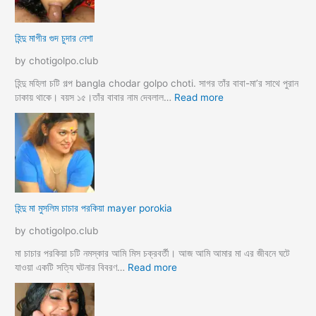
ল
দ
হিন্দু মাগীর গুদ চুদার নেশা
ল
দে
by chotigolpo.club
ভা
র্জি
হিন্দু মহিলা চটি গল্প bangla chodar golpo choti. সাগর তাঁর বাবা-মা’র সাথে পুরান
ন
:
ঢাকায় থাকে। বয়স ১৫।তাঁর বাবার নাম দেবলাল…
Read more
পো
হি
দ
ন্দু
চু
মা
দ
গী
লো
র
মু
গু
স
দ
হিন্দু মা মুসলিম চাচার পরকিয়া mayer porokia
লি
চু
ম
দা
by chotigolpo.club
ভা
র
তা
নে
মা চাচার পরকিয়া চটি নমস্কার আমি মিস চক্রবর্তী। আজ আমি আমার মা এর জীবনে ঘটে
র
শা
:
যাওয়া একটি সত্যি ঘটনার বিবরণ…
Read more
হি
ন্দু
মা