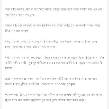
আমি তাই করলাম।উনি বা হাত দিয়ে আমার লোহার রডের মতো শক্ত বাড়াটা তার গুদে সেট
করে দিলেন আর বলেন ঢুকা ।
আমিও তার গুদে ঢোকাতে লাগলাম।ম্যাডাম বলে আরো জোরে।তখন ম্যাডাম আরো জোরে
চিৎকার করতে লাগলো।
আহ্ আহ্ আহ্ আহ্ ওহ্ ওহ্ ওহ্ ওহ্। আর খুশীতে বলে উঠলো আজকে আপনাকে মেরে
ফেল।আরো জোরে আরো জোরে বলতে লাগলো ।
আর আহ অহ্ আহ্ আহ্ ওহ্ করছে।কিছুক্ষন পরে ম্যাডাম জল ছেড়ে দিলেন ।তারপর ও আমি
থামিনি ঠাপিয়ে চলছি।খুব সুখ পাচ্ছিলম।আবার মাল মাল আউট হবে ।ম্যাডামকে বললাম কি
করবো।
ম্যাডাম বলে গুদে ঢেলে দে ।আমি তার গুদে মাল আউট করে তার উপর থেকে সরে শুয়ে
পরলাম। আর ঘুমিয়ে পড়েছিলাম। madam chodar golpo
অনেক্ষন পরে হটাৎ মনে হলো আমার দম আটকে আসছে।জেগে দেখি ম্যাডাম তার গুদ আমার
মুখের উপর আর আমার বাড়াটাতে মুখ রেখে চুষছে আবার শক্ত করার জন্য।