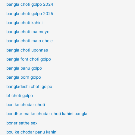
ল্প
n
bangla choti golpo 2024
d
bangla choti golpo 2025
u
C
bangla choti kahini
h
o
bangla choti ma meye
t
bangla choti ma o chele
i
G
bangla choti uponnas
o
bangla font choti golpo
l
p
bangla panu golpo
o
bangla porn golpo
bangladeshi choti golpo
bf choti golpo
bon ke chodar choti
bondhur ma ke chodar choti kahini bangla
boner sathe sex
bou ke chodar panu kahini