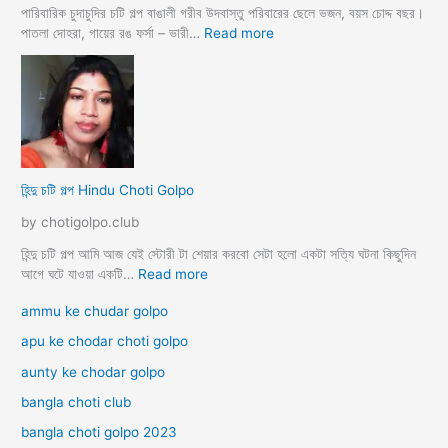
দি
পারিবারিক চুদাচুদির চটি গল্প বাঙালী গরীব উদবাস্তু পরিবারের ছেলে ভজন, বয়স চোদ্দ বছর।
র
:
পাতলা দোহরা, গায়ের রঙ ফর্সা – ভারী…
Read more
সা
হি
থে
ন্দু
কা
প
ম
রি
লী
বা
লা
রে
র
হিন্দু চটি গল্প Hindu Choti Golpo
পা
রি
by chotigolpo.club
বা
রি
হিন্দু চটি গল্প আমি আজ যেই স্টোরী টা শেয়ার করবো সেটা হলো একটা সত্যি ঘটনা কিছুদিন
ক
:
আগে ঘটে যাওয়া একটি…
Read more
চু
হি
ammu ke chudar golpo
দা
ন্দু
চু
চ
apu ke chodar choti golpo
দি
টি
aunty ke chodar golpo
র
গ
চ
ল্প
bangla choti club
টি
H
গ
bangla choti golpo 2023
i