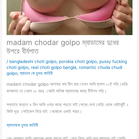
madam chodar golpo ম্যাডামের দুধের
উপরে বীর্যপাত
/
bangladeshi choti golpo
,
porokia choti golpo
,
pussy fucking
choti golpo
,
real choti golpo bangla
,
romantic chuda chudi
golpo
,
ম্যাডাম কে চুদার কাহিনী
madam chodar golpo আপনার নাম নীল রায়।তখন আমি ক্লাস ১২ই পড়ি।বাড়ি
কলকাতা তে।বয়স ১৮ বছর ।আমি অনিমা ম্যাডামের কাছে টিউশন পড়ি।
সপ্তাহে অন্তত ৪ দিন আমি ওনার কাছে পড়তে যাই।সন্ধে বেলা।বাড়ি থেকে মোটামুটি ২
কিমি দূরে ।সাইকেল নিয়ে যাই ।আমাকে একাই পরায়।
ম্যাডামকে চুদার কাহিনী
এক সোমবার আমি মেডামের কাছে পড়তে যাই ।ঘরে গিয়ে দেখি ঘরে ম্যাডাম নেই।আমি