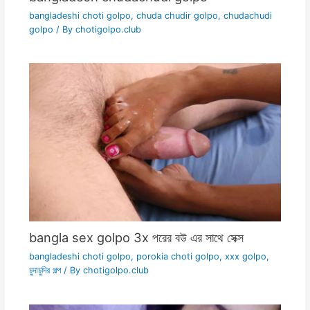
bangladeshi choti golpo
,
chuda chudir golpo
,
chudachudi
golpo
/ By
chotigolpo.club
bangla sex golpo 3x পরের বউ এর সাথে সেক্স
bangladeshi choti golpo
,
porokia choti golpo
,
xxx golpo
,
চুদাচুদির গল্প
/ By
chotigolpo.club