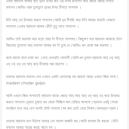
এবার ম্যাডাম আমার হাত দুটো উনার মাই এর উপর রাখলেন আর জোরে জোরে টিপতে
বললেন।আমিও নরম তুলতুলে দুধের উপর টিপতে লাগলাম ।
উনি আ‌‌হ্ ওহ্ চিৎকার করতে লাগলেন।আমি দুধ টিপছি আর উনি আমার বাড়াটা খেজতে
লাগলেন।এবার ম্যাডাম আমার ঠোঁটে চুমু খেতে লাগলেন ।
আমিও তাই করলাম আর বড়ো পাছা টা টিপতে লাগলাম। কিছুক্ষণ পরে ম্যাডাম আমাকে টেনে
বিছানায় তুললেন আর বললেন আমার গুদ টা চুষে দে।আমিও গুদ চোষা শুরু করলাম ।
ঘনো কালো বালে ঢাকা গুদ ।তবে ভেতরটা গোলাপী।আমি গুদ চুসলে ম্যাডাম আহ্ ওহ্ আহ্
ওহ্ ওহ্ ওহ্ ওহ্ আহ্ করে চীৎকার শুরু করলেন ।
তারপর ম্যাডাম বললেন দেখ ওখানে একটা বোতামের মত জায়গা আছে ওখানে জিভ লাগা।
madam chodar golpo
আমি ওখানে জিভ লাগাতেই ম্যাডাম আরো জোরে আহ্ আহ্ আহ্ ওহ্ আহ্ ওহ্ করে চিৎকার
করতে লাগলেন।চুষতে চুষতে গুদ থেকে পিচ্ছিল জল বেরিয়ে আসলো।প্রথমে একটু গেন্না
লাগছিল তবে পরে বেশ ভালই টেস্ট লাগলো।সব জল চেটে খেয়ে নিলাম।অসাধারণ স্বাদ।
তারপর ম্যাডাম বলে উঠলো আবার তো আসল কাজটা কর।আমি বললাম কি করবো ।উনি
বললেন আমার পায়ের কাছে আসে বস ।