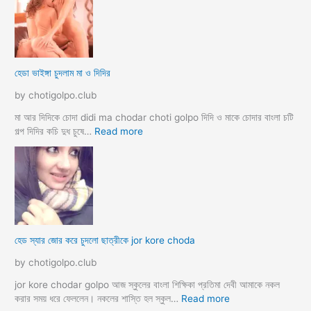
উ
ল
ব
রু
দ
মে
লে
স
সে
ব
হেডা ভাইঙ্গা চুদলাম মা ও দিদির
ক্স
থে
ক
কে
by chotigolpo.club
রা
সু
ন্দ
মা আর দিদিকে চোদা didi ma chodar choti golpo দিদি ও মাকে চোদার বাংলা চটি
রী
:
গল্প দিদির কচি দুধ চুষে…
Read more
M
হে
a
ডা
d
ভা
a
ই
m
ঙ্গা
কে
চু
চু
দ
হেড স্যার জোর করে চুদলো ছাত্রীকে jor kore choda
দ
লা
লা
ম
by chotigolpo.club
ম
মা
ও
jor kore chodar golpo আজ স্কুলের বাংলা শিক্ষিকা প্রতিমা দেবী আমাকে নকল
দি
:
করার সময় ধরে ফেললেন। নকলের শাস্তি হল স্কুল…
Read more