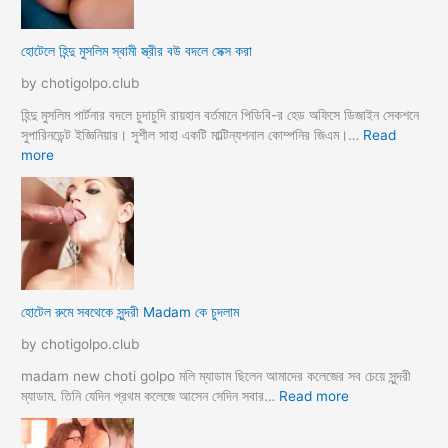
হোটেলে হিন্দু মুসলিম স্বামী স্ত্রীর বউ বদলে সেক্স করা
by chotigolpo.club
হিন্দু মুসলিম পার্টনার বদলে চুদাচুদি রায়হান বর্তমানে পিডিবি-র হেড অফিসে ডিজাইন সেকশনে
সুপারিনডেন্ট ইজ্ঞিনিয়ার। সুশীল সাহা একটি মাল্টিন্যশনাল কোম্পনির জিএম।…
Read
:
more
হো
টে
লে
হি
ন্দু
মু
স
হোটেল রুমে সবথেকে সুন্দরী Madam কে চুদলাম
লি
ম
by chotigolpo.club
স্বা
মী
madam new choti golpo মলি ম্যাডাম ছিলেন আমাদের কলেজের সব চেয়ে সুন্দরী
স্ত্রী
:
ম্যাডাম. তিনি যেদিন প্রথম কলেজে আসেন সেদিন সবার…
Read more
র
হো
ব
টে