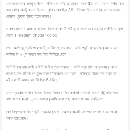
এক মেয়ে আছে জয়পুরে থাকে ।উনি একা বাড়িতে থাকেন।বয়স 38 হবে । তবে ফিগার ছিল
অসাধরণ। একটু কালো ছিলেন। বুকের মাপ ছিল 38 ।নিতম্ব ছিল বেশ উচু।তাকে দেখলে
যেকোন পুরুষের চুঁদতে ইচ্ছে করবে।
তারপর ম্যাডাম আমাকে বাথরুমে নিয়ে আমার টি শার্ট খুলে ফেলে আর স্যান্ডো গেঞ্জীটা ও খুলে
ফেলে । madam chodar golpo
তখন আমি সুধু প্যান্ট পরে আছি।সেটাও খুলতে বলে ।আমি প্যান্ট ও খুললাম।আবার বলে
জাঙ্গিয়া টা ও খুল নাহলে জল দিয়ে ভিজিয়ে দেবো ।
আমি উলংগ হয়ে আছি র উনি জাঙ্গিয়া পরে থাকবেন ।আমি ভয়ে সেটা ও খুললাম। এবার
ম্যাডাম বলে উঠলো কি সুন্দর বাড়া বানিয়েছিস এই বয়সে ।ভবিষতে আরো কত বড়ো হবে।
এই বয়সেই আমার বাড়াটা ছিল 6 ইঞ্ছি।
এখন ম্যাডাম আমাকে টানতে টানতে বিছানায় নিয়ে বসালো ।আমার সামনে হাঁটু ভাঁজ করে
বসে আমার বাড়াটা চুষতে লাগলো।আমি আহঃ ওহঃ ওহঃ ওহঃ আহ্ করছিলাম।
বেশ কিছুক্ষন আমার বাড়াটা ম্যাডাম চুষলো ।আমার বাড়াটা ততক্ষনে লোহার রডের মতো
শক্ত হয়ে গেছে।