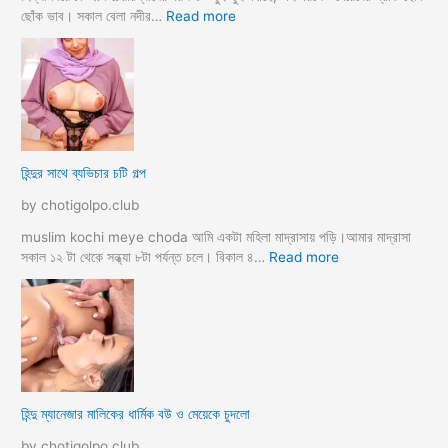
o
র
:
ছোঁক ভাব। সকাল বেলা নদীর…
Read more
d
গু
হি
a
দ
ল্লা
চু
বি
দে
বা
সু
হ
খ
ও
দি
পা
হিন্দুর সাথে ব্যভিচার চটি গল্প
ব
ছা
চো
by chotigolpo.club
দা
র
muslim kochi meye choda আমি একটা মহিলা মাদ্রাসায় পড়ি।আমার মাদ্রাসা
গ
:
সকাল ১২ টা থেকে সন্ধ্যা ৮টা পর্যন্ত চলে। বিকাল ৪…
Read more
ল্প
হি
ন্দু
র
সা
থে
ব্য
ভি
হিন্দু ম্যানেজার মালিকের ধার্মিক বউ ও মেয়েকে চুদলো
চা
র
by chotigolpo.club