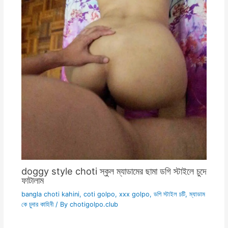
doggy style choti স্কুল ম্যাডামের ছামা ডগি স্টাইলে চুদে
ফাটালাম
bangla choti kahini
,
coti golpo
,
xxx golpo
,
ডগি স্টাইল চটি
,
ম্যাডাম
কে চুদার কাহিনী
/ By
chotigolpo.club