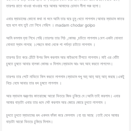
তারপর রাতে খাওয়া খাওয়ার পরে আমার আমাদের চোদান লীলা শুরু হলো।
এবার ম্যাডামের কোনো কথা না শুনে আমি তার ঘরে চুমু খেতে লাগলাম।আবার ম্যাডাম কাতর
হয়ে বলে বাহ তুই তো শিখে গেছিস । madam chodar golpo
আমি বললাম হ্যা শিখে গেছি।তারপর তার পিঠ ,কোমর ,চাটতে লাগলাম।বেশ একটা নোনতা
নোনতা স্বাদ লাগছে ।পেছনে মাথা থেকে পা পর্যন্ত চাটতে লাগলাম ।
তারপর চিত করে ঠোঁটে উপর কিস করলাম আর মাইগুলো টিপতে লাগলাম। মাই এর বোঁটা
চুষতে চুষতে আবার হালকা কোমর ও দিলাম।ম্যাডাম আঃ অহ আহ করতে লাগলেন।
তারপর তার পেটে নাভিতে কিস করতে লাগলাম।ম্যাডাম শুধু অহ্ আহ্ আহ্ আহ্ করছে।একটু
নিচে নেমে আবার তার গুদ চুষতে লাগলাম ।
আর ম্যাডাম যন্ত্রণায় কাতরাচ্ছে আরো ভিতরে জিভ ঢুকিয়ে দে।আমি তাই করলাম। এবার
আমার বাড়াটা এবার তার গুদে সেট করলাম আর জোরে জোরে চুদতে লাগলাম ।
চুদতে চুদতে ম্যাডামের গুদ একদম ফাঁকা করে ফেললাম ।হা হয় আছে ।তাই দেখে আমার
বাড়াটা আরো ভিতরে ঢুকিয়ে দিলাম।