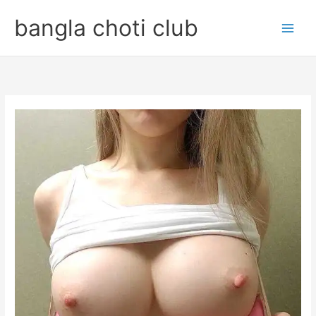
Skip
bangla choti club
to
content