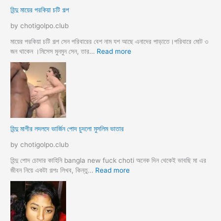
কে
লা
হিন্দু মায়ের পরকিয়া চটি গল্প
চু
ও
দ
মা
by chotigolpo.club
লো
মা
তো
মায়ের পরকিয়া চটি গল্প সেন পরিবারের বেশ নাম যশ আছে এনাদের পাড়াতে।পরিবারে মোট ৩
বো
:
জন থাকেন ।মিসেস মুনমুন সেন, তার…
Read more
ন
হি
কে
ন্দু
চো
মা
দা
য়ে
র
র
কা
প
হি
র
হিন্দু মাগীর লদলদে ভার্জিন পোদ চুদলো মুসলিম ভাতার
নী
কি
য়া
by chotigolpo.club
চ
টি
হিন্দু পোদ চোদার কাহিনি bangla new fuck choti অনেক দিন থেকেই ভাবছি মা এর
গ
:
জীবন নিয়ে একটা গল্পঃ লিখব, কিন্তু…
Read more
ল্প
হি
ন্দু
মা
গী
র