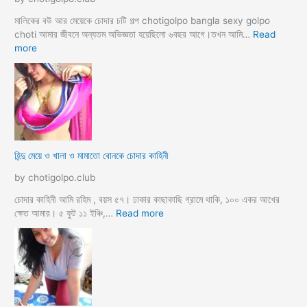
চ
টি
মালিকের বউ আর মেয়েকে চোদার চটি গল্প chotigolpo bangla sexy golpo
গ
choti আমার জীবনে অন্যতম অভিজ্ঞতা হয়েছিলো ৬বছর আগে।তখন আমি…
Read
ল্প
:
more
হি
ন্দু
ম্যা
নে
জা
র
মা
হিন্দু মেয়ে ও খালা ও মামাতো বোনকে চোদার কাহিনী
লি
কে
by chotigolpo.club
র
ধা
চোদার কাহিনী আমি রহিম , বয়স ৫৭। ঢাকার কাছাকাছি গ্রামে থাকি, ১০০ একর আখের
র্মি
:
ক্ষেত আমার। ৫ ফুট ১১ ইঞ্চি,…
Read more
ক
হি
ব
ন্দু
উ
মে
ও
য়ে
মে
ও
য়ে
খা