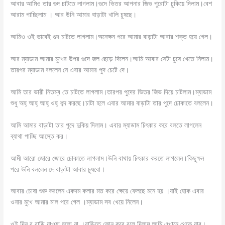
আবার আমিও তার গুদ চাটতে লাগলাম।গুদে ভিতর আপনার জিভ পুরোটা ঢুকিয়ে দিলাম।বেশ
আরাম পাচ্ছিলাম । আর উনি আমার বাড়াটা খালি চুষছে।
আমিও ওই ভাবেই গুদ চাটতে লাগলাম।অনেক্ষন পরে আমার বাড়াটা আবার শক্ত হয়ে গেল।
আর ম্যাডাম আমার মুখের উপর গুদে জল ছেড়ে দিলেন।আমি আবার সেটা চুষে খেতে নিলাম।
তারপর ম্যাডাম বললেন নে এবার আমার পুদ চেটে দে।
আমি তার ভারী নিতম্ব তে চাটতে লাগলাম।তারপর পুদের ভিতর জিভ দিয়ে চাটলাম।ম্যাডাম
শুধু অহ্ আহ্ আহ্ ওহ্ শব্দ করছে।চাটা হলে এবার আমার বাড়াটা তার পুদে ঢোকাতে বললেন।
আমি আমার বাড়াটা তার পূদে দুকিয় দিলাম। এবার ম্যাডাম চিৎকার করে বলতে লাগলেন
ব্যাথা পাচ্ছি আস্তে কর।
আমী আরো জোরে জোরে ঢোকাতে লাগলাম।উনি বাথায় চিৎকার করতে লাগলেন।কিছুক্ষন
পরে উনি বললেন দে বাড়াটা আবার চুষবো।
আবার চোষা শুরু করলেন একদম কলার মত করে ক্ষেয়ে ফেলছে মনে হয় ।যাই হোক এবার
ওনার মুখে আমার মাল পরে গেল ।ম্যাডাম সব খেয়ে নিলেন।
ওই দিন র বাড়ি যাওয়া হলো না ।বাড়িতে ফোন করে বলে দিলাম আমি এখানে থেকে যাব।