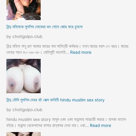
মু
স
লি
ম
হিন্দু মহিলাকে মুসলিম লোকেরা গুদ পোদে জোর করে চুদলো
চা
চা
by chotigolpo.club
র
প
হিন্দু মহিলা পানু গল্প আমার মায়ের নাম সাবিত্রী কর্মকার। তখন মায়ের বয়স ৩৭ বছর। মায়ের
র
:
দেহের গড়ন ৪০-৩৬-৩৮। মোটামুটি ভালোই…
Read more
কি
হি
য়া
ন্দু
m
ম
a
হি
y
লা
e
কে
r
মু
হিন্দু বৌদি মুসলিম দেবর হট সেক্স কাহিনী hindu muslim sex story
p
স
o
লি
by chotigolpo.club
r
ম
o
লো
hindu muslim sex story মাসুম একা একা বারান্দায় পায়চারী করছে। হালকা বাতাস
k
কে
:
বইছে। বারান্দা থেকেপাসের বাসার রান্নাঘর দেখা যায়। ওরা…
Read more
i
রা
হি