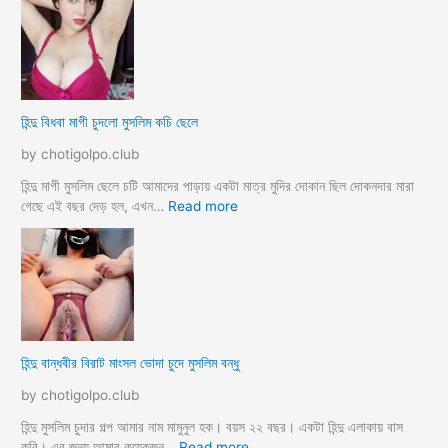
a
গু
ন্দু
দ
বৌ
পো
দি
দে
মু
জো
স
র
লি
হিন্দু বিধবা মাগী চুদলো মুসলিম কচি ছেলে
ক
ম
রে
দে
by chotigolpo.club
চু
ব
দ
র
হিন্দু মাগী মুসলিম ছেলে চটি আমাদের পাড়ায় একটা মাত্র মুদির দোকান ছিল দোকনদার মারা
লো
হ
:
গেছে এই বছর দেড় হল, এখন…
Read more
ট
হি
সে
ন্দু
ক্স
বি
কা
ধ
হি
বা
নী
মা
h
গী
হিন্দু বান্ধবীর বিরাট মাংসল ভোদা চুদে মুসলিম বন্ধু
i
চু
n
দ
by chotigolpo.club
d
লো
u
মু
হিন্দু মুসলিম চুদার গল্প আমার নাম মামুনুল হক। বয়স ২২ বছর। একটা হিন্দু এলাকায় বাস
m
স
:
করি। এর জন্য আমার কয়েকজন…
Read more