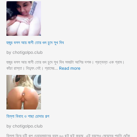
দি
হে
র
ড
স্যা
র
জো
র
ক
হুজুর বলল আয় মাগী তোর গুদ চুদে সুখ দিব
রে
চু
by chotigolpo.club
দ
লো
হুজুর বলল আয় মাগী তোর গুদ চুদে সুখ দিব সময়টা আশির দশক। প্রত্যন্ত এক গ্রাম।
ছা
:
কাঁচা রাস্তা। বিদ্যুৎ নেই। গ্রামের…
Read more
ত্রী
হু
কে
জু
j
র
o
ব
r
ল
k
ল
o
আ
হিল্লা বিবাহ ও পাছা চোদার গল্প
r
য়
e
মা
by chotigolpo.club
c
গী
h
তো
হিল্লা বিয়ে চটি গল্প চেয়ারম্যানের বয়স ৬০ ছুই ছুই করছে, এই বয়সেও মেয়েদের প্রতি ছোঁক