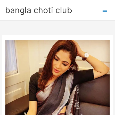
Skip
bangla choti club
to
content