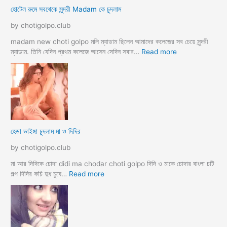
হোটেল রুমে সবথেকে সুন্দরী Madam কে চুদলাম
লি
ম
by chotigolpo.club
স্বা
মী
madam new choti golpo মলি ম্যাডাম ছিলেন আমাদের কলেজের সব চেয়ে সুন্দরী
স্ত্রী
:
ম্যাডাম. তিনি যেদিন প্রথম কলেজে আসেন সেদিন সবার…
Read more
র
হো
ব
টে
উ
ল
ব
রু
দ
মে
লে
স
সে
ব
হেডা ভাইঙ্গা চুদলাম মা ও দিদির
ক্স
থে
ক
কে
by chotigolpo.club
রা
সু
ন্দ
মা আর দিদিকে চোদা didi ma chodar choti golpo দিদি ও মাকে চোদার বাংলা চটি
রী
:
গল্প দিদির কচি দুধ চুষে…
Read more
M
হে
a
ডা
d
ভা
a
ই
m
ঙ্গা