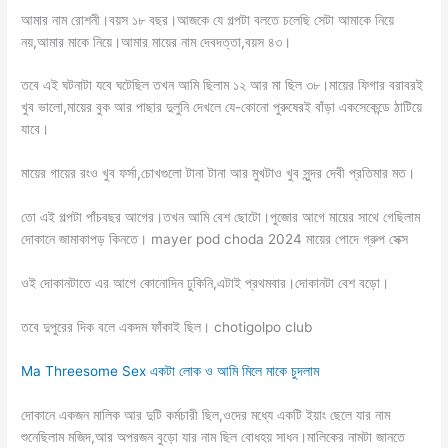
আমার নাম রোশনী।বয়স ১৮ বছর।আজকে যে গল্পটা বলতে চলেছি সেটা আমাকে নিয়ে
নয়,আমার মাকে নিয়ে।আমার মায়ের নাম দেবদত্তা,বয়স ৪৩।
তবে এই ঘটনাটা যবে ঘটেছিল তখন আমি ছিলাম ১২ আর মা ছিল ৩৮।মায়ের ফিগার বরাবরই
খুব ভালো,মায়ের বুক আর পাছার দুলুনি দেখলে যে-কোনো পুরুষেরই বাঁড়া একসেকেন্ডে ঠাটিয়ে
যাবে।
মায়ের গায়ের রংও খুব ফর্সা,চোখগুলো টানা টানা আর মুখটাও খুব সুন্দর দেবী প্রতিমার মত।
তো এই গল্পটা পাঁচবছর আগের।তখন আমি বেশ ছোটো।পুজোর আগে মায়ের সাথে গেছিলাম
দোকানে জামাকাপড় কিনতে। mayer pod choda 2024 মায়ের পোদে গ্রুপ সেক্স
ওই দোকানটাতে এর আগে কোনোদিন ঢুকিনি,এটাই প্রথমবার।দোকানটা বেশ বড়ো।
তবে দুপুরের দিক বলে একদম ফাঁকাই ছিল। chotigolpo club
Ma Threesome Sex একটা লোক ও আমি মিলে মাকে চুদলাম
দোকানে একজন মালিক আর দুটি কর্মচারী ছিল,ওদের মধ্যে একটি ইয়াং ছেলে যার নাম
শুনেছিলাম মজিদ,আর অপরজন বুড়ো যার নাম ছিল বোধহয় সাধন।মালিকের নামটা জানতে