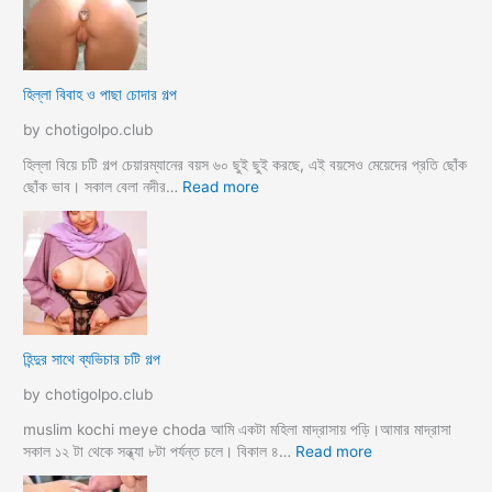
o
ব
r
ল
k
ল
o
আ
হিল্লা বিবাহ ও পাছা চোদার গল্প
r
য়
e
মা
by chotigolpo.club
c
গী
h
তো
হিল্লা বিয়ে চটি গল্প চেয়ারম্যানের বয়স ৬০ ছুই ছুই করছে, এই বয়সেও মেয়েদের প্রতি ছোঁক
o
র
:
ছোঁক ভাব। সকাল বেলা নদীর…
Read more
d
গু
হি
a
দ
ল্লা
চু
বি
দে
বা
সু
হ
খ
ও
দি
পা
হিন্দুর সাথে ব্যভিচার চটি গল্প
ব
ছা
চো
by chotigolpo.club
দা
র
muslim kochi meye choda আমি একটা মহিলা মাদ্রাসায় পড়ি।আমার মাদ্রাসা
গ
:
সকাল ১২ টা থেকে সন্ধ্যা ৮টা পর্যন্ত চলে। বিকাল ৪…
Read more
ল্প
হি