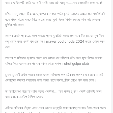
আমার দু’দিন পটি হয়নি তো,তাই বলছি আজ ওটা থাক্ না…..পরে কোনোদিন দেখা যাবে!
মজিদ বলল,”তাহলে ঠিক আছে,আপনার রসালো গুদটা চুদেই আজকে তাহলে মাল খসাই!”এই
বলে মজিদ মায়ের সামনে গিয়ে মায়ের গুদের মুখে নিজের বিশাল ধোনের লাল আর চকচকে
মুন্ডিটা সেট করল।
তারপর একটা প্রকাণ্ড ঠাপে ধোনের প্রায় পুরোটাই মায়ের গুদে ভরে দিল।মায়ের মুখ দিয়ে
শুধু ‘হোঁক্’ করে একটা শব্দ বের হল। mayer pod choda 2024 মায়ের পোদে গ্রুপ
সেক্স
তারপর মা মজিদকে দু’হাতে শক্ত করে জাপ্টে ধরে মজিদের কাঁধে পরম সুখে নিজের মাথাটা
এলিয়ে দিয়ে গুদে একের পর এক গাদন খেতে লাগল। chotigolpo club
চুদতে চুদতেই মজিদ আমার মায়ের ডবকা মাইগুলো কষে চটকাতে লাগল।আর মাঝে মাঝেই
চোদাচুদির উষ্ণতা বাড়ানোর জন্য মায়ের গালে,মাথায়,ঠোঁটে,চোখে কিস করে চলল।
মা আরামে মুখ দিয়ে আওয়াজ করছে একটানা…..আর মজিদ চুপচাপ একটা রোবটের মতন
আমার মাকে ননস্টপ ঠাপিয়ে চলেছে।
এদিকে মালিকের বাঁড়াটা এসব দেখে আবার রুদ্রমূর্তি ধারণ করেছে!সে হাত দিয়ে জোরে জোরে