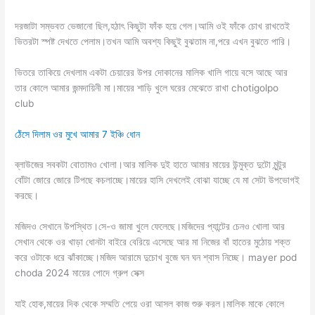
দরজাটা সম্ভবত ভেজানো ছিল,হঠাৎ কিছুটা ফাঁক হয়ে গেল।আমি ওই ফাঁকে চোখ রাখতেই
ভিতরটা স্পষ্ট দেখতে পেলাম।তখন আমি অবশ্য কিছুই বুঝতাম না,পরে এখন বুঝতে পারি।
ভিতরে তাকিয়ে দেখলাম একটা চেয়ারের উপর দোকানের মালিক খালি গায়ে বসে আছে আর
তার কোলে আমার জন্মদায়িনী মা।মায়ের শাড়ি খুলে ঘরের মেঝেতে রাখা chotigolpo
club
ঠেঁসে দিলাম ওর মুখে আমার 7 ইঞ্চি ধোন
ব্লাউজের সবকটা বোতামও খোলা।আর মালিক দুই হাতে আমার মায়ের উন্মুক্ত দুটো মুন্টুর
বোঁটা জোরে জোরে টিপছে কচলাচ্ছে।মায়ের হাসি দেখলেই বোঝা যাচ্ছে যে মা সেটা উপভোগই
করছে।
মজিদও সেখানে উপস্থিত।সে-ও জামা খুলে ফেলেছে।মজিদের প্যান্টের চেনও খোলা আর
সেখান থেকে ওর খাড়া ধোনটা বাইরে বেরিয়ে এসেছে আর মা নিজের বাঁ হাতের মুঠোয় শক্ত
করে ওটাকে ধরে ঝাঁকাচ্ছে।মজিদ আরামে দুচোখ বুজে ঘন ঘন শ্বাস নিচ্ছে। mayer pod
choda 2024 মায়ের পোদে গ্রুপ সেক্স
যাই হোক,মায়ের দিক থেকে সম্মতি পেয়ে ওরা আসল কাজ শুরু করল।মালিক মাকে কোলে