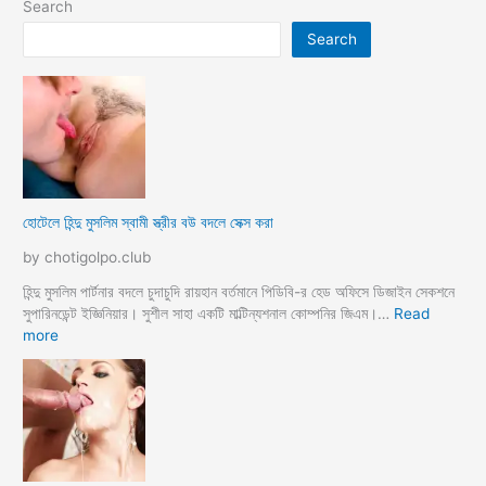
Search
Search
হোটেলে হিন্দু মুসলিম স্বামী স্ত্রীর বউ বদলে সেক্স করা
by chotigolpo.club
হিন্দু মুসলিম পার্টনার বদলে চুদাচুদি রায়হান বর্তমানে পিডিবি-র হেড অফিসে ডিজাইন সেকশনে
সুপারিনডেন্ট ইজ্ঞিনিয়ার। সুশীল সাহা একটি মাল্টিন্যশনাল কোম্পনির জিএম।…
Read
:
more
হো
টে
লে
হি
ন্দু
মু
স