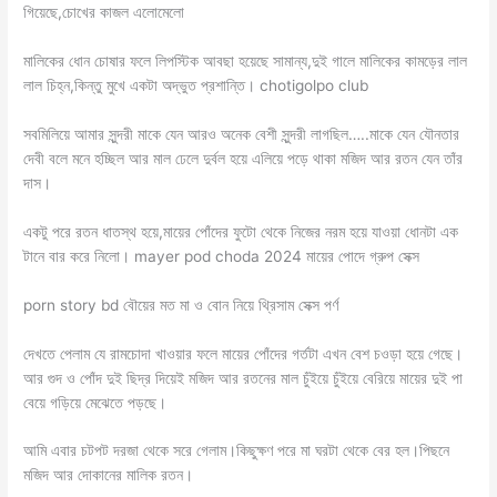
গিয়েছে,চোখের কাজল এলোমেলো
মালিকের ধোন চোষার ফলে লিপস্টিক আবছা হয়েছে সামান্য,দুই গালে মালিকের কামড়ের লাল
লাল চিহ্ন,কিন্তু মুখে একটা অদ্ভুত প্রশান্তি। chotigolpo club
সবমিলিয়ে আমার সুন্দরী মাকে যেন আরও অনেক বেশী সুন্দরী লাগছিল…..মাকে যেন যৌনতার
দেবী বলে মনে হচ্ছিল আর মাল ঢেলে দুর্বল হয়ে এলিয়ে পড়ে থাকা মজিদ আর রতন যেন তাঁর
দাস।
একটু পরে রতন ধাতস্থ হয়ে,মায়ের পোঁদের ফুটো থেকে নিজের নরম হয়ে যাওয়া ধোনটা এক
টানে বার করে নিলো। mayer pod choda 2024 মায়ের পোদে গ্রুপ সেক্স
porn story bd বৌয়ের মত মা ও বোন নিয়ে থ্রিসাম সেক্স পর্ণ
দেখতে পেলাম যে রামচোদা খাওয়ার ফলে মায়ের পোঁদের গর্তটা এখন বেশ চওড়া হয়ে গেছে।
আর গুদ ও পোঁদ দুই ছিদ্র দিয়েই মজিদ আর রতনের মাল চুঁইয়ে চুঁইয়ে বেরিয়ে মায়ের দুই পা
বেয়ে গড়িয়ে মেঝেতে পড়ছে।
আমি এবার চটপট দরজা থেকে সরে গেলাম।কিছুক্ষণ পরে মা ঘরটা থেকে বের হল।পিছনে
মজিদ আর দোকানের মালিক রতন।