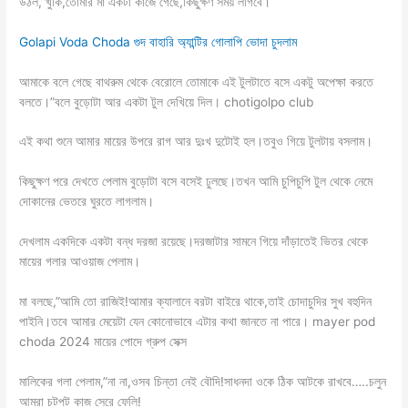
উঠল,”খুকি,তোমার মা একটা কাজে গেছে,কিছুক্ষণ সময় লাগবে।
Golapi Voda Choda গুদ বাহারি অ্যান্টির গোলাপি ভোদা চুদলাম
আমাকে বলে গেছে বাথরুম থেকে বেরোলে তোমাকে এই টুলটাতে বসে একটু অপেক্ষা করতে
বলতে।”বলে বুড়োটা আর একটা টুল দেখিয়ে দিল। chotigolpo club
এই কথা শুনে আমার মায়ের উপরে রাগ আর দুঃখ দুটোই হল।তবুও গিয়ে টুলটায় বসলাম।
কিছুক্ষণ পরে দেখতে পেলাম বুড়োটা বসে বসেই ঢুলছে।তখন আমি চুপিচুপি টুল থেকে নেমে
দোকানের ভেতরে ঘুরতে লাগলাম।
দেখলাম একদিকে একটা বন্ধ দরজা রয়েছে।দরজাটার সামনে গিয়ে দাঁড়াতেই ভিতর থেকে
মায়ের গলার আওয়াজ পেলাম।
মা বলছে,”আমি তো রাজিই!আমার ক্যালানে বরটা বাইরে থাকে,তাই চোদাচুদির সুখ বহুদিন
পাইনি।তবে আমার মেয়েটা যেন কোনোভাবে এটার কথা জানতে না পারে। mayer pod
choda 2024 মায়ের পোদে গ্রুপ সেক্স
মালিকের গলা পেলাম,”না না,ওসব চিন্তা নেই বৌদি!সাধনদা ওকে ঠিক আটকে রাখবে…..চলুন
আমরা চটপট কাজ সেরে ফেলি!