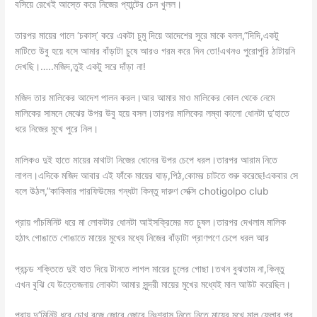
বসিয়ে রেখেই আস্তে করে নিজের প্যান্টের চেন খুলল।
তারপর মায়ের গালে ‘চকাস্’ করে একটা চুমু দিয়ে আদেশের সুরে মাকে বলল,”দিদি,একটু
মাটিতে উবু হয়ে বসে আমার বাঁড়াটা চুষে আরও গরম করে দিন তো!এখনও পুরোপুরি ঠাটায়নি
দেখছি।…..মজিদ,তুই একটু সরে দাঁড়া না!
মজিদ তার মালিকের আদেশ পালন করল।আর আমার মাও মালিকের কোল থেকে নেমে
মালিকের সামনে মেঝের উপর উবু হয়ে বসল।তারপর মালিকের লম্বা কালো ধোনটা দু’হাতে
ধরে নিজের মুখে পুরে নিল।
মালিকও দুই হাতে মায়ের মাথাটা নিজের ধোনের উপর চেপে ধরল।তারপর আরাম নিতে
লাগল।এদিকে মজিদ আবার এই ফাঁকে মায়ের ঘাড়,পিঠ,কোমর চাটতে শুরু করেছে!একবার সে
বলে উঠল,”কাকিমার পারফিউমের গন্ধটা কিন্তু দারুণ সেক্সি chotigolpo club
প্রায় পাঁচমিনিট ধরে মা লোকটার ধোনটা আইসক্রিমের মত চুষল।তারপর দেখলাম মালিক
হঠাৎ গোঙাতে গোঙাতে মায়ের মুখের মধ্যে নিজের বাঁড়াটা প্রাণপণে চেপে ধরল আর
প্রচন্ড শক্তিতে দুই হাত দিয়ে টানতে লাগল মায়ের চুলের গোছা।তখন বুঝতাম না,কিন্তু
এখন বুঝি যে উত্তেজনায় লোকটা আমার সুন্দরী মায়ের মুখের মধ্যেই মাল আউট করেছিল।
প্রায় দু’মিনিট ধরে,চোখ বুজে জোরে জোরে নিঃশ্বাস নিতে নিতে মায়ের মুখে মাল ফেলার পর