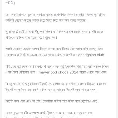
পারিনি।
তো ফাঁকা দোকানে ঢুকে মা প্রথমে আমার জামাকাপড় কিনল।তারপরে নিজের ব্রা চাইল।
কর্মচারী ছেলেটি মায়ের পিছনে গিয়ে ফিতা দিয়ে মাপ নিল মায়ের স্তনের।
পুরো সময়টাতেই মা মাথা নীচু করে ছিল।আমি দেখলাম মাপ নেয়ার সময় ছেলেটা মায়ের
মাইগুলো দুই-একবার ইচ্ছে করেই ছুঁয়ে দিল।
স্পষ্টই দেখলাম ছেলেটা মায়ের পিছনে হালকা করে নিজের ধোন ঘষার চেষ্টা করছে।আর
দোকানের মালিকটাও আড়চোখে যেন মায়ের মাইগুলো মাপছিল। chotigolpo club
যাই হোক,ব্রা কেনা হল।তারপর মা একে একে প্যান্টি,ব্লাউজ,সায়া আর দুটি শাড়িও কিনল।
এবার টাকা মেটানোর পালা। mayer pod choda 2024 মায়ের পোদে গ্রুপ সেক্স
কিন্তু আমার হঠাৎ খুব জোরে টয়লেট পেয়ে গেল।মাকে বলতে মা ওদের জিজ্ঞেস করল যে
টয়লেট আছে কিনা,ওরা দেখিয়ে দিল আর মা আমাকে টয়লেট করে আসতে বলল।
টয়লেট করে এসে দেখি মা নেই।দোকানের মালিক আর মজিদ বলে ছেলেটাও নেই।
কেবল বুড়ো লোকটা একপাশে একটা টুলে বসে আছে।আমাকে দেখে সে বলে