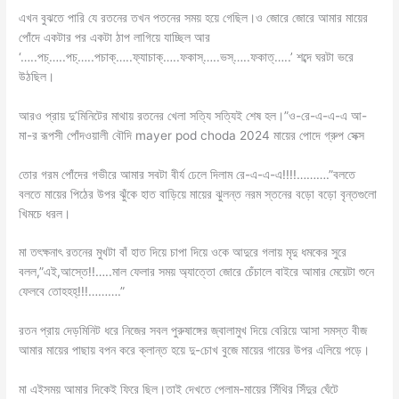
এখন বুঝতে পারি যে রতনের তখন পতনের সময় হয়ে গেছিল।ও জোরে জোরে আমার মায়ের
পোঁদে একটার পর একটা ঠাপ লাগিয়ে যাচ্ছিল আর
‘…..পচ্…..পচ্…..পচাক্…..ফ্যাচাক্…..ফকাস্…..ভস্…..ফকাত্…..’ শব্দে ঘরটা ভরে
উঠছিল।
আরও প্রায় দু’মিনিটের মাথায় রতনের খেলা সত্যি সত্যিই শেষ হল।”ও-রে-এ-এ-এ আ-
মা-র রূপসী পোঁদওয়ালী বৌদি mayer pod choda 2024 মায়ের পোদে গ্রুপ সেক্স
তোর গরম পোঁদের গভীরে আমার সবটা বীর্য ঢেলে দিলাম রে-এ-এ-এ!!!!……….”বলতে
বলতে মায়ের পিঠের উপর ঝুঁকে হাত বাড়িয়ে মায়ের ঝুলন্ত নরম স্তনের বড়ো বড়ো বৃন্তগুলো
খিমচে ধরল।
মা তৎক্ষনাৎ রতনের মুখটা বাঁ হাত দিয়ে চাপা দিয়ে ওকে আদুরে গলায় মৃদু ধমকের সুরে
বলল,”এই,আস্তে!!…..মাল ফেলার সময় অ্যাত্তো জোরে চেঁচালে বাইরে আমার মেয়েটা শুনে
ফেলবে তোহহহ্!!!……….”
রতন প্রায় দেড়মিনিট ধরে নিজের সবল পুরুষাঙ্গের জ্বালামুখ দিয়ে বেরিয়ে আসা সমস্ত বীজ
আমার মায়ের পাছায় বপন করে ক্লান্ত হয়ে দু-চোখ বুজে মায়ের গায়ের উপর এলিয়ে পড়ে।
মা এইসময় আমার দিকেই ফিরে ছিল।তাই দেখতে পেলাম-মায়ের সিঁথির সিঁদুর ঘেঁটে