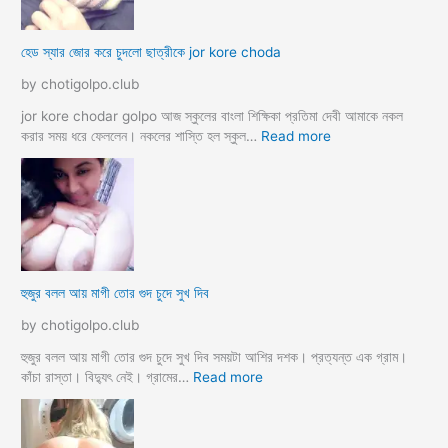
কে
চু
চু
দ
হেড স্যার জোর করে চুদলো ছাত্রীকে jor kore choda
দ
লা
লা
ম
by chotigolpo.club
ম
মা
ও
jor kore chodar golpo আজ স্কুলের বাংলা শিক্ষিকা প্রতিমা দেবী আমাকে নকল
দি
:
করার সময় ধরে ফেললেন। নকলের শাস্তি হল স্কুল…
Read more
দি
হে
র
ড
স্যা
র
জো
র
ক
হুজুর বলল আয় মাগী তোর গুদ চুদে সুখ দিব
রে
চু
by chotigolpo.club
দ
লো
হুজুর বলল আয় মাগী তোর গুদ চুদে সুখ দিব সময়টা আশির দশক। প্রত্যন্ত এক গ্রাম।
ছা
:
কাঁচা রাস্তা। বিদ্যুৎ নেই। গ্রামের…
Read more
ত্রী
হু
কে
জু
j
র