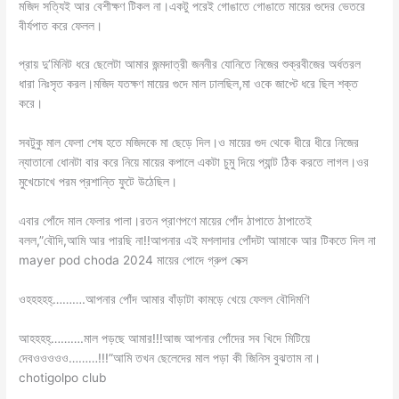
মজিদ সত্যিই আর বেশীক্ষণ টিকল না।একটু পরেই গোঙাতে গোঙাতে মায়ের গুদের ভেতরে
বীর্যপাত করে ফেলল।
প্রায় দু’মিনিট ধরে ছেলেটা আমার জন্মদাত্রী জননীর যোনিতে নিজের শুক্রবীজের অর্ধতরল
ধারা নিঃসৃত করল।মজিদ যতক্ষণ মায়ের গুদে মাল ঢালছিল,মা ওকে জাপ্টে ধরে ছিল শক্ত
করে।
সবটুকু মাল ফেলা শেষ হতে মজিদকে মা ছেড়ে দিল।ও মায়ের গুদ থেকে ধীরে ধীরে নিজের
ন্যাতানো ধোনটা বার করে নিয়ে মায়ের কপালে একটা চুমু দিয়ে প্যান্ট ঠিক করতে লাগল।ওর
মুখেচোখে পরম প্রশান্তি ফুটে উঠেছিল।
এবার পোঁদে মাল ফেলার পালা।রতন প্রাণপণে মায়ের পোঁদ ঠাপাতে ঠাপাতেই
বলল,”বৌদি,আমি আর পারছি না!!আপনার এই মশলাদার পোঁদটা আমাকে আর টিকতে দিল না
mayer pod choda 2024 মায়ের পোদে গ্রুপ সেক্স
ওহহহহহ্……….আপনার পোঁদ আমার বাঁড়াটা কামড়ে খেয়ে ফেলল বৌদিমণি
আহহহহ্……….মাল পড়ছে আমার!!!আজ আপনার পোঁদের সব খিদে মিটিয়ে
দেবওওওওও………!!!”আমি তখন ছেলেদের মাল পড়া কী জিনিস বুঝতাম না।
chotigolpo club