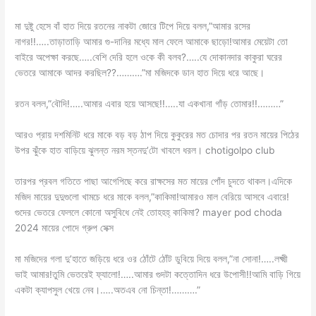
মা দুষ্টু হেসে বাঁ হাত দিয়ে রতনের নাকটা জোরে টিপে দিয়ে বলল,”আমার রসের
নাগর!!…..তাড়াতাড়ি আমার গু-দানির মধ্যে মাল ফেলে আমাকে ছাড়ো!আমার মেয়েটা তো
বাইরে অপেক্ষা করছে…..বেশি দেরি হলে ওকে কী বলব?…..যে দোকানদার কাকুরা ঘরের
ভেতরে আমাকে আদর করছিল??……….”মা মজিদকে ডান হাত দিয়ে ধরে আছে।
রতন বলল,”বৌদি!…..আমার এবার হয়ে আসছে!!…..যা একখানা গাঁড় তোমার!!………”
আরও প্রায় দশমিনিট ধরে মাকে বড় বড় ঠাপ দিয়ে কুকুরের মত চোদার পর রতন মায়ের পিঠের
উপর ঝুঁকে হাত বাড়িয়ে ঝুলন্ত নরম স্তনদু’টো খাবলে ধরল। chotigolpo club
তারপর প্রবল গতিতে পাছা আগেপিছে করে রাক্ষসের মত মায়ের পোঁদ চুদতে থাকল।এদিকে
মজিদ মায়ের দুদুগুলো খামচে ধরে মাকে বলল,”কাকিমা!আমারও মাল বেরিয়ে আসবে এবারে!
গুদের ভেতরে ফেললে কোনো অসুবিধে নেই তোহহহ্ কাকিমা? mayer pod choda
2024 মায়ের পোদে গ্রুপ সেক্স
মা মজিদের গলা দু’হাতে জড়িয়ে ধরে ওর ঠোঁটে ঠোঁট ডুবিয়ে দিয়ে বলল,”না সোনা!…..লক্ষ্মী
ভাই আমার!তুমি ভেতরেই ফ্যালো!…..আমার গুদটা কত্তোদিন ধরে উপোসী!!আমি বাড়ি গিয়ে
একটা ক্যাপসুল খেয়ে নেব।…..অতএব নো চিন্তা!……….”