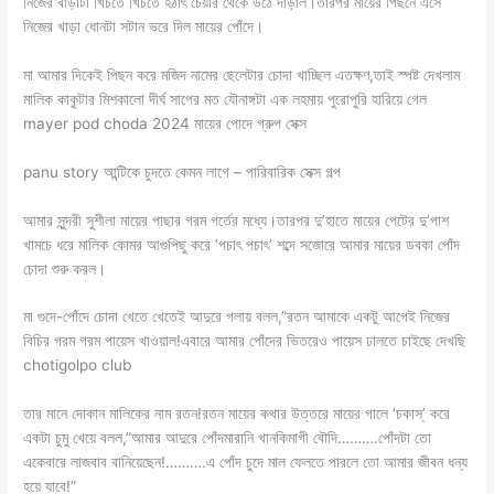
নিজের বাঁড়াটা খিঁচতে খিঁচতে হঠাৎ চেয়ার থেকে উঠে দাঁড়াল।তারপর মায়ের পিছনে এসে
নিজের খাড়া ধোনটা সটান ভরে দিল মায়ের পোঁদে।
মা আমার দিকেই পিছন করে মজিদ নামের ছেলেটার চোদা খাচ্ছিল এতক্ষণ,তাই স্পষ্ট দেখলাম
মালিক কাকুটার মিশকালো দীর্ঘ সাপের মত যৌনাঙ্গটা এক লহমায় পুরোপুরি হারিয়ে গেল
mayer pod choda 2024 মায়ের পোদে গ্রুপ সেক্স
panu story আন্টিকে চুদতে কেমন লাগে – পারিবারিক সেক্স গল্প
আমার সুন্দরী সুশীলা মায়ের পাছার গরম গর্তের মধ্যে।তারপর দু’হাতে মায়ের পেটের দু’পাশ
খামচে ধরে মালিক কোমর আগুপিছু করে ‘পচাৎ পচাৎ’ শব্দে সজোরে আমার মায়ের ডবকা পোঁদ
চোদা শুরু করল।
মা গুদে-পোঁদে চোদা খেতে খেতেই আদুরে গলায় বলল,”রতন আমাকে একটু আগেই নিজের
বিচির গরম গরম পায়েস খাওয়াল!এবারে আমার পোঁদের ভিতরেও পায়েস ঢালতে চাইছে দেখছি
chotigolpo club
তার মানে দোকান মালিকের নাম রতন!রতন মায়ের কথার উত্তরে মায়ের গালে ‘চকাস্’ করে
একটা চুমু খেয়ে বলল,”আমার আদুরে পোঁদমারানি খানকিমাগী বৌদি……….পোঁদটা তো
একেবারে লাজবাব বানিয়েছেন!……….এ পোঁদ চুদে মাল ফেলতে পারলে তো আমার জীবন ধন্য
হয়ে যাবে!”