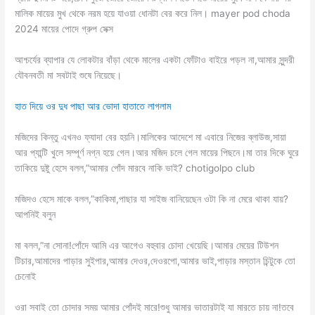
মালিক মায়ের মুখ থেকে নরম হয়ে যাওয়া ধোনটা বের করে নিল। mayer pod choda
2024 মায়ের পোদে গ্রুপ সেক্স
আশ্চর্যের ব্যাপার যে লোকটার বাঁড়া থেকে মালের একটা ফোঁটাও বাইরে পড়ল না,আমার সুন্দরী
যৌবনবতী মা সবটাই শুষে নিয়েছে।
হাত দিয়ে ওর দুধ পাছা আর ভোদা হাতাতে লাগলাম
মজিদের কিন্তু এখনও ফ্যাদা বের হয়নি।মালিকের আদেশে মা এবারে নিজের ব্লাউজ,সায়া
আর প্যান্টি খুলে সম্পূর্ণ নগ্ন হয়ে গেল।আর মজিদ চলে গেল মায়ের পিছনে।মা তার দিকে ঘুরে
তাকিয়ে দুষ্টু হেসে বলল,”আমার পোঁদ মারবে নাকি ভাই? chotigolpo club
মজিদও হেসে মাকে বলল,”কাকিমা,পাছার যা সাইজ বানিয়েছেন ওটা কি না মেরে থাকা যায়?
আপনিই বলুন
মা বলল,”না সোনা!পোঁদে আমি এর আগেও বহুবার চোদা খেয়েছি।আমার মেয়ের টিউশন
টিচার,আমাদের পাড়ার সুইপার,আমার দেওর,দেওরপো,আমার ভাই,পাড়ার মস্তান চিন্টুকে তো
চেনোই
ওরা সবাই তো চোদার সময় আমার পোঁদই মারে!শুধু আমার ভাতারটাই যা মারতে চায় না!তবে