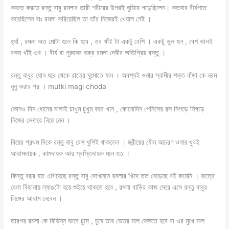
করতে করতে রন্তু বাবু রমলার ভারী শরীরের উপরই ঘুমিয়ে পড়েছিলেন। কতবার বীর্যপাত
করেছিলেন বাঃ রমলা করিয়েছিল তা তাঁর নিজেরই খেয়াল নেই ।
হ্যাঁ , রমলা অত মোটা হলে কি হবে , ওর খাঁই টা একটু বেশি । একটু ভুল হল , বেশ ভালই
রকম খাঁই ওর । বীর্য বা পুরুষের শুক্র রমলা দেবীর অতিপ্রিয় বস্তু ।
রন্তু বাবুর ধোন ধরে থেকে রাত্রে ঘুমোতে যান । অবশ্যই ওনার স্বামীর শক্ত বাঁড়া কে নরম
নুনু করার পর । mutki magi choda
কোনও দিন ধোনের মালাই চাখুম চুখুম করে খান , কোনোদিন পেনিসের রস নিগড়ে নিগড়ে
নিজের ভেতরে নিয়ে নেন ।
বিয়ের প্রথম দিকে রন্তু বাবু বেশ খুশিই থাকতেন । স্ত্রীয়ের যৌন আচরণ ওনার খুবই
আরামদায়ক , কামদায়ক আর স্বস্তিদায়ক মনে হত ।
কিন্তু বছর যত এগিয়েছে রন্তু বাবু দেখেছেন রমলার খিদে তত বেড়েছে বই কমেনি । রাত্রে
বেলা বিছানায় ল্যাঙটো হয়ে শুইয়ে থাকতে হবে , রমলা বাড়ির কাজ সেরে এসে রন্তু বাবুর
লিঙ্গের আরাম নেবেন ।
তারপর রমলা কে বিভিন্ন ভাবে চুদে , চুষে তার ভেতর মাল ফেলতে হবে বা ওর মুখে মাল