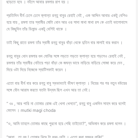
ছাড়তে হবে । নইলে আবার রমলার রাগ হয় ।
প্রতিদিন বীর্য ঢেলে ঢেলে ক্লান্ত রন্তু বাবুর রেহাই নেই , এক আদ্দিন আবার একটু বেশিও
হয়ে যায় , রমলা তার স্বামীর মোটা ধোন আর ওর সাদা মাখা মাখা রস কে এতই ভালোবাসে
যে কিছুদিন তাঁর ডিমান্ড একটু বেশিই থাকে ।
তাই কিছু রাতে রমলা তাঁর স্বামী রন্তু বাবুর বাঁড়া থেকে দুতিন বার মালাই বার করান ।
রন্তু বাবুর ধোন রমলার গুদ যোনির সঙ্গে লড়তে লড়তে ক্লান্ত হয়ে পড়লেও রেহাই নেই ,
রমলার তাঁর স্বামীর নেতিয়ে পড়া বাঁড়া কে জঘন্ন ভাবে নাড়িয়ে নাড়িয়ে সোজা করে দেন ,
দিয়ে ওটা দিয়ে নিজেকে স্যাটিসফাই করেন ।
এতো বার বীর্য বার করে রন্তু বাবু স্বভাবতই ভীষণ ক্লান্ত । বিয়ের পর পর নতুন বউয়ের
সঙ্গে যৌন আরাম করতে যতটা উদ্যম ছিল এখন আর তা নেই।
“ ওঃ , আর পারি না তোমার রোজ এই খেলা খেলতে”, রন্তু বাবু একদিন সাহস করে বলেই
ফেলেন । mutki magi choda
“ও, আমি তাহলে তোমার কাছে পুরনো হয়ে গেছি তাইতো?”, অভিমান করে রমলা বলেন ।
“আহা , তা নয় ! তোমার খিদে টা বড্ড বেশি । এতো করা সম্ভব নাকি!”