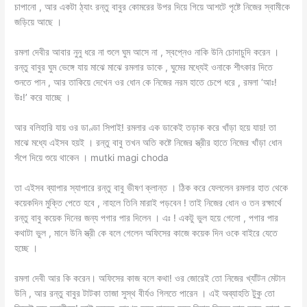
চাপানো , আর একটা ঠ্যাং রন্তু বাবুর কোমরের উপর দিয়ে গিয়ে আশটে পৃষ্টে নিজের স্বামীকে
জড়িয়ে আছে ।
রমলা দেবীর আবার নুনু ধরে না শুলে ঘুম আসে না , স্বপ্নেও নাকি উনি চোদাচুদি করেন ।
রন্তু বাবুর ঘুম ভেঙ্গে যায় মাঝে মাঝে রমলার ডাকে , ঘুমের মধ্যেই ওনাকে শীৎকার দিতে
শুনতে পান , আর তাকিয়ে দেখেন ওর ধোন কে নিজের নরম হাতে চেপে ধরে , রমলা ‘আঃ!
উঃ!’ করে যাচ্ছে ।
আর বলিহারি যায় ওর ডাণ্ডা সিপাই! রমলার এক ডাকেই তড়াক করে খাঁড়া হয়ে যায়! তা
মাঝে মধ্যে এইসব হয়ই । রন্তু বাবু তখন অতি কষ্টে নিজের স্ত্রীর হাতে নিজের খাঁড়া ধোন
সঁপে দিয়ে শুয়ে থাকেন । mutki magi choda
তা এইসব ব্যাপার স্যাপারে রন্তু বাবু ভীষণ ক্লান্ত । ঠিক করে ফেললেন রমলার হাত থেকে
কয়েকদিন মুক্তি পেতে হবে , নাহলে তিনি মারাই পড়বেন ! তাই নিজের ধোন ও তন রক্ষার্থে
রন্তু বাবু কয়েক দিনের জন্য পগার পার দিলেন । এঃ ! একটু ভুল হয়ে গেলো , পগার পার
কথাটা ভুল , মানে উনি স্ত্রী কে বলে গেলেন অফিসের কাজে কয়েক দিন ওকে বাইরে যেতে
হচ্ছে ।
রমলা দেবী আর কি করেন। অফিসের কাজ বলে কথা! ওর জোরেই তো নিজের খ্যাঁটন মেটান
উনি , আর রন্তু বাবুর টাটকা তাজা সুস্থ বীর্যও গিলতে পারেন । এই অব্যাহতি টুকু তো