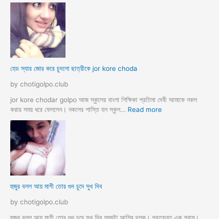
M
হে
a
ডা
d
ভা
a
ই
m
ঙ্গা
কে
চু
চু
দ
হেড স্যার জোর করে চুদলো ছাত্রীকে jor kore choda
দ
লা
লা
ম
by chotigolpo.club
ম
মা
ও
jor kore chodar golpo আজ স্কুলের বাংলা শিক্ষিকা প্রতিমা দেবী আমাকে নকল
দি
:
করার সময় ধরে ফেললেন। নকলের শাস্তি হল স্কুল…
Read more
দি
হে
র
ড
স্যা
র
জো
র
ক
হুজুর বলল আয় মাগী তোর গুদ চুদে সুখ দিব
রে
চু
by chotigolpo.club
দ
লো
হুজুর বলল আয় মাগী তোর গুদ চুদে সুখ দিব সময়টা আশির দশক। প্রত্যন্ত এক গ্রাম।