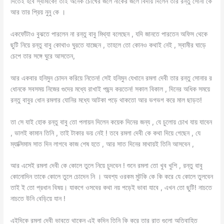
দিতেই হবে স্বামীকে! তাই অনেক চোখের জলে নাকের জলে বিদায় দিলেন তার রন্তু সোনা কে
আর তার প্রিয় নুনু কে ।
একফোঁটাও বুঝতে পারলেন না রন্তু বাবু মিথ্যা বলেছেন , যদি জানতে পারতেন অফিস থেকে
ছুটি নিয়ে রন্তু বাবু কোথাও ঘুরতে যাচ্ছেন , তাহলে তো কোনও কথাই নেই , স্বামীর ঘাড়ে
চেপে তার সঙ্গে ঘুরে আসতেন,
আর একবার হনিমুন চোদন করিয়ে নিতেন! সেই হনিমুন যেখানে রমলা দেবী তার রন্তু সোনার র
ধোনকে সবসময় নিজের গুদের মধ্যে রাখাই পছন্দ করতেন! সকাল বিকাল , দিনের অধিক সময়ে
রন্তু বাবুর ধোন রমলার যোনির মধ্যে আটকা পড়ে থাকতো আর ভগভগ করে মাল ছাড়ত!
তা সে যাই হোক রন্তু বাবু তো পলায়ন দিলেন কয়েক দিনের জন্য , যে চুলোয় চোখ যায় যাবেন
, ভালই কামান তিনি , তাই টাকার ভয় নেই ! তবে রমলা দেবী কে কথা দিয়ে গেছেন , যে
ম্যাক্সিমাম সাত দিন লাগবে কাজ শেষ হতে , আর সাত দিনের মাথায়ই তিনি আসবেন ,
আর এসেই রমলা দেবী কে কোলে তুলে নিয়ে চুদবেন ! শুনে রমলা তো খুব খুশি , রন্তু বাবু
কোনোদিন তাকে কোলে তুলে চোদেন নি । অবশ্য ওরকম মুটকি কে কি করে যে কোলে তুলবেন
তাই ই তো প্রধান বিষয়। যাকগে ওসবের কথা নয় পড়েই ভাবা যাবে , এখন তো ছুটি! নাচতে
নাচতে উনি বেড়িয়ে যান !
এইদিকে রমলা দেবী ভাবতে থাকেন এই কদিন তিনি কি করে তার রাত গুলো অতিবাহিত