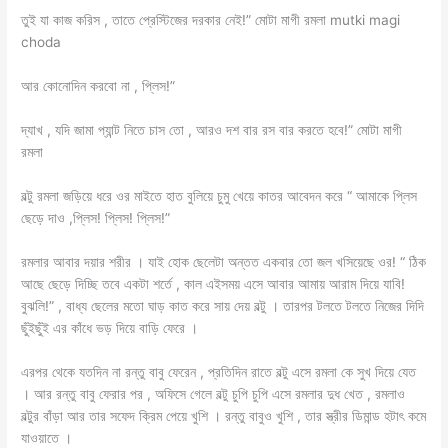
তুই যা কাজ করিস , তাতে প্রেস্টিজের দরকার নেই!” মোটা মাগী রমলা mutki magi
choda
আর কোনোদিন করবো না , প্লিস!”
দ্যাখ , যদি জামা প্যান্ট নিতে চাস তো , আরও দশ বার রস বার করতে হবে!” মোটা মাগী
রমলা
বল্টু রমলা জড়িয়ে ধরে ওর মাইতে হাত বুলিয়ে চুমু খেয়ে কাতর আবেদন করে “ আমাকে প্লিস
ছেড়ে দাও ,প্লিস! প্লিস! প্লিস!”
রমলার আবার দয়ার শরীর । যাই হোক ছেলেটা অন্তত একবার তো জল খসিয়েছে ওর! “ ঠিক
আছে ছেড়ে দিচ্ছি তবে একটা শর্তে , কাল এইসময় এসে আবার আমায় আরাম দিয়ে যাবি!
বুঝলি!” , বাধ্য ছেলের মতো ঘাড় কাত করে সায় দেয় বল্টু । তারপর টলতে টলতে নিজের দিদি
ছুঁইছুঁই এর কাঁধে ভড় দিয়ে বাড়ি ফেরে ।
এরপর থেকে যতদিন না রন্তু বাবু ফেরেন , প্রতিদিন রাতে বল্টু এসে রমলা কে সুখ দিয়ে যেত
। আর রন্তু বাবু ফেরার পর , অফিসে গেলে বল্টু চুপি চুপি এসে রমলার দুধ খেত , রমলাও
বল্টুর বাঁড়া আর তার সফেদ ক্রিম পেয়ে খুশি । রন্তু বাবুও খুশি , তার স্ত্রীর ডিমান্ড হটাৎ কমে
যাওয়াতে ।