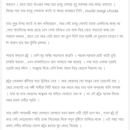
করবেন । রাতে শুতে যাওয়ার সময় তার রন্তু সোনার নুনু সবসময় তার কাছে থাকতো ।
বিয়ের পরে তার রন্তু সোনাকে কতই না আদর করেছেন তিনি , mutki magi choda
তার নুনুর উপর কতই না জল খসিয়েছেন , আর সেই রন্তু সোনাই তাকে একদিনের জন্য নয়
,সাত সাতদিনের জন্য ছেড়ে চলে গেল! তাঁকেও তো সঙ্গে নিয়ে যেতে পারতো! কাজ তো
সকালে থাকবে , রাতে তো আর নেই! রাতে মন খুলে তিনি তার স্বামী কে চুদতেন তাহলে ! মন
টা খারাপ হয়ে যায় মুটকি রমলার ।
পাড়ার মস্তান বল্টু । বেশি দূর অব্ধি পড়াশুনো করেনি । প্রথম প্রথমে ছোট খাটো চুরি
চামারি করতো , এখন ডাকাতিতেও হাত পাকাতে শুরু করেছে । তার ভয়ে এলাকা ত্রাহি
ত্রাহি করে কাঁপে । সন্ধ্যের দিকে বেশি টাকা পয়সা নিয়ে বেরনো নিরাপদ নয় ।
বল্টুর লোকজন ঝাঁপিয়ে পড়ে ছিনিয়ে নেবে । আর মেয়েদের তো সন্ধ্যে বেলা বেরনোই দায় ।
মেয়ে দেখলেই ওর সঙ্গী সাথীরা সিটি মারতে শুরু করবে আর তার সঙ্গে অশ্রাব্য গালি গালাজ
। বাবা মা ভয়ে মেয়েদের সন্ধ্যের পর বাইরে বেরোতে দেয় না । তা এই বল্টুর অনেক দিনের
নজর রমলা দেবীর প্রতি ।
তার মোটা লাস্যময়ী পাছা দোলাতে দোলাতে যখন রমলা দেবী হেঁটে চলে যান , তখন বল্টু হাঁ
করে সেই দোদুল্যমান শাড়ি ঢাকা নিতম্বের দিকে ললুপ দৃষ্টিতে তাকিয়ে থাকে । ওই পাছা আর
রমলা দেবীর মাইয়ের দোলন বল্টুর রাতের ঘুম কেড়ে নিয়েছে ।