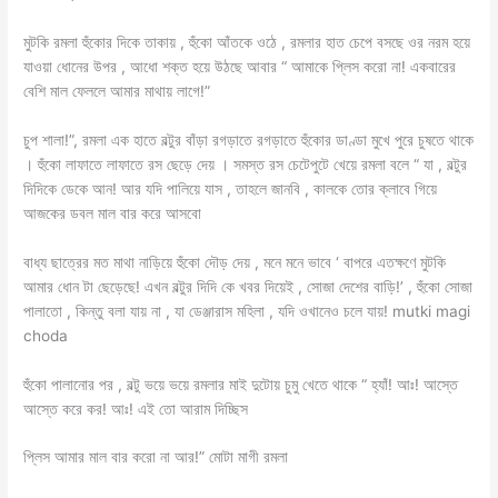
মুটকি রমলা হুঁকোর দিকে তাকায় , হুঁকো আঁতকে ওঠে , রমলার হাত চেপে বসছে ওর নরম হয়ে
যাওয়া ধোনের উপর , আধো শক্ত হয়ে উঠছে আবার “ আমাকে প্লিস করো না! একবারের
বেশি মাল ফেললে আমার মাথায় লাগে!”
চুপ শালা!”, রমলা এক হাতে বল্টুর বাঁড়া রগড়াতে রগড়াতে হুঁকোর ডাণ্ডা মুখে পুরে চুষতে থাকে
। হুঁকো লাফাতে লাফাতে রস ছেড়ে দেয় । সমস্ত রস চেটেপুটে খেয়ে রমলা বলে “ যা , বল্টুর
দিদিকে ডেকে আন! আর যদি পালিয়ে যাস , তাহলে জানবি , কালকে তোর ক্লাবে গিয়ে
আজকের ডবল মাল বার করে আসবো
বাধ্য ছাত্রের মত মাথা নাড়িয়ে হুঁকো দৌড় দেয় , মনে মনে ভাবে ‘ বাপরে এতক্ষণে মুটকি
আমার ধোন টা ছেড়েছে! এখন বল্টুর দিদি কে খবর দিয়েই , সোজা দেশের বাড়ি!’ , হুঁকো সোজা
পালাতো , কিন্তু বলা যায় না , যা ডেঞ্জারাস মহিলা , যদি ওখানেও চলে যায়! mutki magi
choda
হুঁকো পালানোর পর , বল্টু ভয়ে ভয়ে রমলার মাই দুটোয় চুমু খেতে থাকে “ হ্যাঁ! আঃ! আস্তে
আস্তে করে কর! আঃ! এই তো আরাম দিচ্ছিস
প্লিস আমার মাল বার করো না আর!” মোটা মাগী রমলা