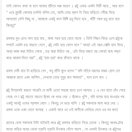
তাই কোনও কথা না বলে আবার হাঁটতে শুরু করেন । বল্টু এবার একটা সিটি মারে , আর বলে
“ ওরে সুন্দরী কোথায় চললি! বলিস তো, আমি তোর ব্যাগ টা নিয়ে বাড়িতে পৌঁছে দিয়ে
আসবো! বেশি কিছু না , আমাকে একটু ভাল মিষ্টি দুধু দিতে হবে , খাঁটি গরম দুধু হতে হবে
কিন্তু!”
রমলার মুখ চোখ লাল হয়ে যায় , মাথা গরম হয়ে যেতে থাকে । তিনি পিছন ফিরে এসে বল্টুকে
সপাটে একটা চড় মারতে গেলে , বল্টু সেটা ধরে ফেলে বলে “ আহা! এই নরম সেক্সি হাত দিয়ে ,
অন্য কাজ করা উচিত সোনা , চড় মারা উচিত নয় , এটা দিয়ে ঘষতে হয় সোনা! ঘষে শক্ত
করে আরাম দিতে হয়!” , বল্টু ‘হ্যা-হ্যা’ করে হাঁসতে থাকে ।
রমলা দেবী হাত টা ছাড়িয়ে নেন , শুধু হাঁসি মুখে বলেন “ যদি সত্যি মরদের বাচ্চা হোস তো
আজকে রাতে একা আসিস , দেখবো তোর নুনুর কত ক্ষমতা!” , বলে চলে যান ।
বল্টু বিশ্বাসই করতে পারেনি যে মাগী এতো সহজে হাতে চলে আসবে । এ যেন হাতে চাঁদ পেয়ে
গেছে সে ! বল্টু নাচতে নাচতে হুঁকো কে খবর দেয় । হুঁকোও খুশি , যদি বসের হয়ে যাওয়ার পর
একটু আধটু ওদের প্রসাদ মেলে । কিন্তু সে গুড়ে বালি । বল্টু সকলকে মানা করে দেয় ।
রমলা ওকে একা যেতে বলেছে । একাই যাবে ও! ওই মাগীকে দেখিয়ে দেবে ওর দম কত!
রাতের বেলা সকলকে টাটা বাইবাই করে বল্টু রমলার বাড়িতে গিয়ে ঢোকে । কিন্তু আধঘণ্টার
মধ্যে বাড়ির মধ্যে থেকে ত্রাহি ত্রাহি চিৎকার ভেঁসে আসে , সে এমনই চিৎকার যে বল্টুদের