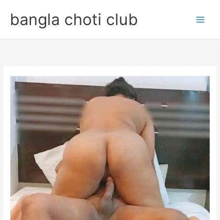
Skip
bangla choti club
to
content