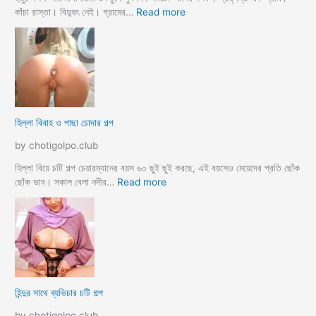
ছা
:
কাঁচা রাস্তা। বিদ্যুৎ নেই। গ্রামের…
Read more
ত্রী
হু
কে
জু
j
র
o
ব
r
ল
k
ল
o
আ
হিল্লা বিবাহ ও পাছা চোদার গল্প
r
য়
e
মা
by chotigolpo.club
c
গী
h
তো
হিল্লা বিয়ে চটি গল্প চেয়ারম্যানের বয়স ৬০ ছুই ছুই করছে, এই বয়সেও মেয়েদের প্রতি ছোঁক
o
র
:
ছোঁক ভাব। সকাল বেলা নদীর…
Read more
d
গু
হি
a
দ
ল্লা
চু
বি
দে
বা
সু
হ
খ
ও
দি
পা
হিন্দুর সাথে ব্যভিচার চটি গল্প
ব
ছা
চো
by chotigolpo.club