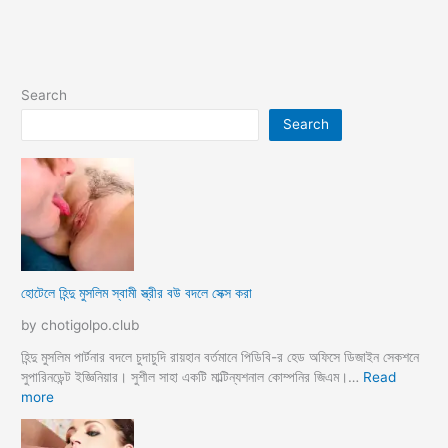
Search
Search
হোটেলে হিন্দু মুসলিম স্বামী স্ত্রীর বউ বদলে সেক্স করা
by chotigolpo.club
হিন্দু মুসলিম পার্টনার বদলে চুদাচুদি রায়হান বর্তমানে পিডিবি-র হেড অফিসে ডিজাইন সেকশনে
সুপারিনডেন্ট ইজ্ঞিনিয়ার। সুশীল সাহা একটি মাল্টিন্যশনাল কোম্পনির জিএম।…
Read
:
more
হো
টে