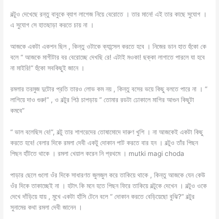
বল্টুও দেখেছে রন্তু বাবুকে ব্যাগ লাগেজ নিয়ে বেরোতে । তার মানে! এই তার কাছে সুযোগ ।
এ সুযোগ সে হাতছাড়া করতে চায় না ।
আজকে একটা একশন ছিল , কিন্তু ওটাকে ক্যান্সেল করতে হবে । নিজের ডান হাত হুঁকো কে
বলে “ আজকে মাগীটার বর বেরোচ্ছে দেখছি রে! এটাই মওকা! ছক্কা লাগাতে পারলে যা হবে
না মাইরি!” হুঁকো সবকিছুই জানে ।
রমলার তরমুজ দুটোর প্রতি তারও লোভ কম নয় , কিন্তু বসের ভয়ে কিছু বলতে পারে না । “
লাগিয়ে দাও গুরু!” , ও বল্টুর পিঠ চাপড়ায় “ তোমার রডটা ঢোকালে মাগির আগুন কিছুটা
কমবে”
“ ভাল বলেছিস বে!”, বল্টু তার শাগরেদের তোষামোদে দারুণ খুশি । না আজকেই একটা কিছু
করতে হবে! বেলার দিকে রমলা দেবী একটু দোকান পাট করতে বার হন । বল্টুও তাঁর পিছন
পিছন হাঁটতে থাকে । রমলা খেয়াল করেন নি প্রথমে । mutki magi choda
পাড়ার ছেলে গুলো ওঁর দিকে সাধারণত জুলজুল করে তাকিয়ে থাকে , কিন্তু আজকে যেন কেউ
ওঁর দিকে তাকাচ্ছেই না । হটাৎ কি মনে হতে পিছন ফিরে তাকিয়ে বল্টুকে দেখেন । বল্টুও ওকে
দেখে দাঁড়িয়ে যায় , মুখে একটা হাঁসি টেনে বলে “ দোকান করতে বেড়িয়েছো বুঝি?” বল্টুর
সুনামের কথা রমলা দেবী জানেন ।