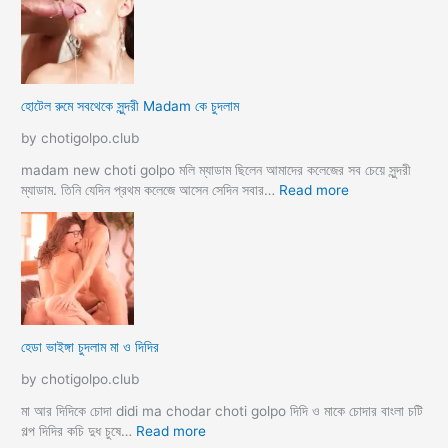
লে
হি
ন্দু
মু
স
হোটেল রুমে সবথেকে সুন্দরী Madam কে চুদলাম
লি
ম
by chotigolpo.club
স্বা
মী
madam new choti golpo মলি ম্যাডাম ছিলেন আমাদের কলেজের সব চেয়ে সুন্দরী
স্ত্রী
:
ম্যাডাম. তিনি যেদিন প্রথম কলেজে আসেন সেদিন সবার…
Read more
র
হো
ব
টে
উ
ল
ব
রু
দ
মে
লে
স
সে
ব
হেডা ভাইঙ্গা চুদলাম মা ও দিদির
ক্স
থে
ক
কে
by chotigolpo.club
রা
সু
ন্দ
মা আর দিদিকে চোদা didi ma chodar choti golpo দিদি ও মাকে চোদার বাংলা চটি
রী
:
গল্প দিদির কচি দুধ চুষে…
Read more