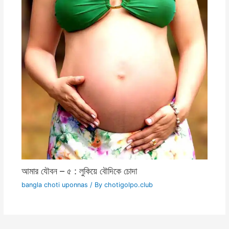
আমার যৌবন – ৫ : লুকিয়ে বৌদিকে চোদা
bangla choti uponnas
/ By
chotigolpo.club