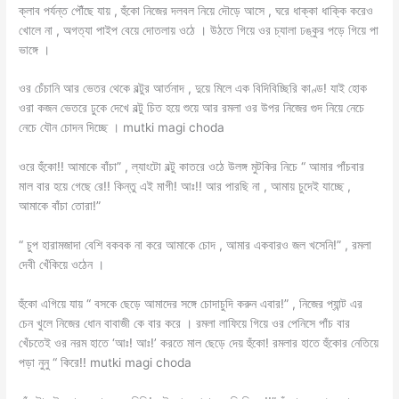
ক্লাব পর্যন্ত পৌঁছে যায় , হুঁকো নিজের দলবল নিয়ে দৌড়ে আসে , ঘরে ধাক্কা ধাক্কি করেও
খোলে না , অগত্যা পাইপ বেয়ে দোতলায় ওঠে । উঠতে গিয়ে ওর চ্যালা ঢঙ্কুর পড়ে গিয়ে পা
ভাঙ্গে ।
ওর চেঁচানি আর ভেতর থেকে বল্টুর আর্তনাদ , দুয়ে মিলে এক বিদিবিচ্ছিরি কাণ্ড! যাই হোক
ওরা কজন ভেতরে ঢুকে দেখে বল্টু চিত হয়ে শুয়ে আর রমলা ওর উপর নিজের গুদ নিয়ে নেচে
নেচে যৌন চোদন দিচ্ছে । mutki magi choda
ওরে হুঁকো!! আমাকে বাঁচা” , ল্যাংটো বল্টু কাতরে ওঠে উলঙ্গ মুটকির নিচে “ আমার পাঁচবার
মাল বার হয়ে গেছে রে!! কিন্তু এই মাগী! আঃ!! আর পারছি না , আমায় চুদেই যাচ্ছে ,
আমাকে বাঁচা তোরা!”
“ চুপ হারামজাদা বেশি বকবক না করে আমাকে চোদ , আমার একবারও জল খসেনি!” , রমলা
দেবী খেঁকিয়ে ওঠেন ।
হুঁকো এগিয়ে যায় “ বসকে ছেড়ে আমাদের সঙ্গে চোদাচুদি করুন এবার!” , নিজের প্যান্ট এর
চেন খুলে নিজের ধোন বাবাজী কে বার করে । রমলা লাফিয়ে গিয়ে ওর পেনিসে পাঁচ বার
খেঁচতেই ওর নরম হাতে ‘আঃ! আঃ!’ করতে মাল ছেড়ে দেয় হুঁকো! রমলার হাতে হুঁকোর নেতিয়ে
পড়া নুনু “ কিরে!! mutki magi choda