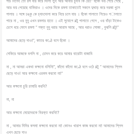
পাঁচ টানেই তো রস বার করে দিলি! তুই আর আবার চুদবি কি রে!!” হুঁকো ভয় পেয়ে গেছে ,
আর ভয় পেয়েছে বাকিরাও । ওদের দিকে রমলা তাকাতেই সকলে দুদ্দাড় করে দরজা খুলে
পালায় । সঙ্গে ঢঙ্কু কে চ্যাংদোলা করে নিয়ে চলে যায় । হুঁকো পালাতে গিয়েও পালাতে
পারে না , ওর নুনু এখন রমলার হাতে । এই সুযোগে বল্টু পালাতে গেলে , ওর বাঁড়া টাকেও
চেপে ধরে ফেলে রমলা “ শক্ত নুনু ধরার আরাম আছে , আর ধরাও সোজা , বুঝলি বল্টু!”
আমাদের ছেড়ে দাও!”, কাতর কণ্ঠে বলে হুঁকো ।
সেকিরে আজকে বললি না , চোদন করে করে আমার বারোটা বাজাবি
না , না আমরা একথা কক্ষনো বলিনি!”, কাঁদো কাঁদো কণ্ঠে বলে ওঠে বল্টু “ আমাদের প্লিস
ছেড়ে দাও! আর কক্ষনো এরকম করবো না!”
আর কক্ষনো চুরি চামারি করবি?
না, না
আর কক্ষনো মেয়েদেরকে বিরক্ত করবি!?
না , আমার দিদির কসম! কক্ষনো করবো না! কোনও খারাপ কাজ করবো না! আমাদের প্লিস
এখন ছেড়ে দাও