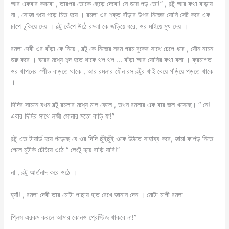
আর একবার করবো , তারপর তোকে ছেড়ে দেবো! নে শুয়ে পড় তো!” , বল্টু আর কথা বাড়ায়
না , সোজা শুয়ে পড়ে চিত হয়ে । রমলা ওর শক্ত বাঁড়ার উপর নিজের যোনি সেট করে এক
চাপে ঢুকিয়ে দেয় । বল্টু কেঁপে উঠে রমলা কে জড়িয়ে ধরে, ওর মাইয়ে মুখ দেয় ।
রমলা দেবী ওর বাঁড়া কে নিয়ে , বল্টু কে নিজের নরম গরম বুকের সাথে চেপে ধরে , যৌন নাচন
শুরু করে । ঘরের মধ্যে শব্দ হতে থাকে থপ থপ … বাঁড়া আর যোনির কথা বলা । ক্রমাগত
ওর থাপনের স্পীড বাড়তে থাকে , আর রমলার যৌন রস বল্টুর থাই বেয়ে গড়িয়ে পড়তে থাকে
।
দিদির সামনে যখন বল্টু রমলার মধ্যে মাল ফেলে , তখন রমলার এক বার জল খসেছে। “ নে!
এবার দিদির সাথে লক্ষ্মী সোনার মতো বাড়ি যা!”
বল্টু এত টায়ার্ড হয়ে পড়েছে যে ওর দিদি ছুঁইছুঁই ওকে উঠতে সাহায্য করে, জামা কাপড় নিতে
গেলে মুটকি চেঁচিয়ে ওঠে “ লেংটু হয়ে বাড়ি যাবি!”
না , বল্টু আর্তনাদ করে ওঠে ।
হ্যাঁ! , রমলা দেবী তার মোটা পাছায় হাত রেখে জানান দেন । মোটা মাগী রমলা
প্লিস এরকম করলে আমার কোনও প্রেস্টিজ থাকবে না!”