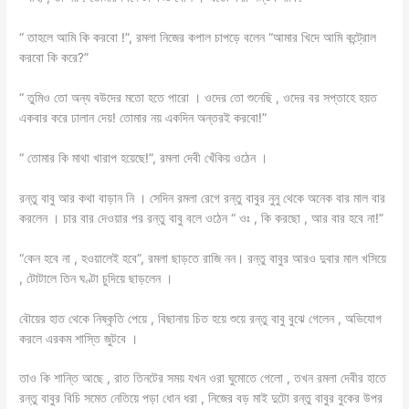
“ তাহলে আমি কি করবো !”, রমলা নিজের কপাল চাপড়ে বলেন “আমার খিদে আমি কন্ট্রোল
করবো কি করে?”
“ তুমিও তো অন্য বউদের মতো হতে পারো । ওদের তো শুনেছি , ওদের বর সপ্তাহে হয়ত
একবার করে ঢালান দেয়! তোমার নয় একদিন অন্তরই করবো!”
“ তোমার কি মাথা খারাপ হয়েছে!”, রমলা দেবী খেঁকিয় ওঠেন ।
রন্তু বাবু আর কথা বাড়ান নি । সেদিন রমলা রেগে রন্তু বাবুর নুনু থেকে অনেক বার মাল বার
করলেন । চার বার দেওয়ার পর রন্তু বাবু বলে ওঠেন “ ওঃ , কি করছো , আর বার হবে না!”
“কেন হবে না , হওয়ালেই হবে”, রমলা ছাড়তে রাজি নন। রন্তু বাবুর আরও দুবার মাল খসিয়ে
, টোটালে তিন ঘণ্টা চুদিয়ে ছাড়লেন ।
বৌয়ের হাত থেকে নিষ্কৃতি পেয়ে , বিছানায় চিত হয়ে শুয়ে রন্তু বাবু বুঝে গেলেন , অভিযোগ
করলে এরকম শাস্তি জুটবে ।
তাও কি শান্তি আছে , রাত তিনটের সময় যখন ওরা ঘুমোতে গেলো , তখন রমলা দেবীর হাতে
রন্তু বাবুর বিচি সমেত নেতিয়ে পড়া ধোন ধরা , নিজের বড় মাই দুটো রন্তু বাবুর বুকের উপর