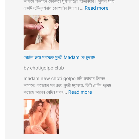
অফিসে ডিজাইন সেকশনে সুপারিনডেন্ট ইজ্ঞিনিয়ার। সুশীল সাহা
:
একটি মাল্টিন্যশনাল কোম্পনির জিএম।…
Read more
হো
টে
লে
হি
ন্দু
মু
স
হোটেল রুমে সবথেকে সুন্দরী Madam কে চুদলাম
লি
by chotigolpo.club
ম
স্বা
madam new choti golpo মলি ম্যাডাম ছিলেন
মী
আমাদের কলেজের সব চেয়ে সুন্দরী ম্যাডাম. তিনি যেদিন প্রথম
স্ত্রী
:
কলেজে আসেন সেদিন সবার…
Read more
র
হো
ব
টে
উ
ল
ব
রু
দ
মে
লে
স
সে