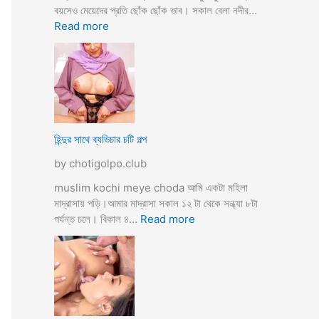
তো
বয়সেও মেয়েদের প্রতি ছোঁক ছোঁক ভাব। সকাল বেলা নদীর…
o
র
:
Read more
d
গু
হি
a
দ
ল্লা
চু
বি
দে
বা
সু
হ
খ
ও
দি
পা
হিন্দুর সাথে ব্যভিচার চটি গল্প
ব
ছা
by chotigolpo.club
চো
দা
muslim kochi meye choda আমি একটা মহিলা
র
মাদ্রাসায় পড়ি।আমার মাদ্রাসা সকাল ১২ টা থেকে সন্ধ্যা ৮টা
গ
:
পর্যন্ত চলে। বিকাল ৪…
Read more
ল্প
হি
ন্দু
র
সা
থে
ব্য