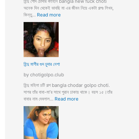
হিন্দু পোদ চোদার কাহিনি bangla new fuck choti
টি
অনেক দিন থেকেই ভাবছি মা এর জীবন নিয়ে একটা গল্পঃ লিখব,
গ
:
কিন্তু…
Read more
ল্প
হি
ন্দু
মা
গী
র
ল
দ
হিন্দু মাগীর গুদ চুদার নেশা
ল
by chotigolpo.club
দে
ভা
হিন্দু মহিলা চটি গল্প bangla chodar golpo choti.
র্জি
সাগর তাঁর বাবা-মা’র সাথে পুরান ঢাকায় থাকে। বয়স ১৫।তাঁর
ন
:
বাবার নাম দেবলাল…
Read more
পো
হি
দ
ন্দু
চু
মা
দ
গী
লো
র
মু