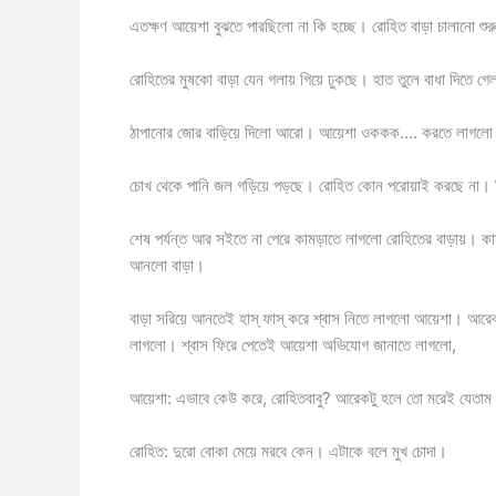
এতক্ষণ আয়েশা বুঝতে পারছিলো না কি হচ্ছে। রোহিত বাড়া চালান
রোহিতের মুষকো বাড়া যেন গলায় গিয়ে ঢুকছে। হাত তুলে বাধা দিতে গ
ঠাপানোর জোর বাড়িয়ে দিলো আরো। আয়েশা ওককক…. করতে লাগলো।
চোখ থেকে পানি জল গড়িয়ে পড়ছে। রোহিত কোন পরোয়াই করছে না। নির
শেষ পর্যন্ত আর সইতে না পেরে কামড়াতে লাগলো রোহিতের বাড়ায়। ক
আনলো বাড়া।
বাড়া সরিয়ে আনতেই হাস্ ফাস্ করে শ্বাস নিতে লাগলো আয়েশা। আরেক
লাগলো। শ্বাস ফিরে পেতেই আয়েশা অভিযোগ জানাতে লাগলো,
আয়েশা: এভাবে কেউ করে, রোহিতবাবু? আরেকটু হলে তো মরেই যেতা
রোহিত: দুরো বোকা মেয়ে মরবে কেন। এটাকে বলে মুখ চোদা।