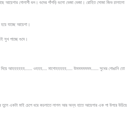
ে আয়েশার গোলাপী গুদ। গুদের পাঁপড়ি গুলো ভেজা ভেজা। রোহিত সোজা জিভ চালালো
 হয়ে যাচ্ছে আয়েশা।
 সুখ পাচ্ছে গুদে।
র মুখ দিয়ে আহহহহহহ…… ওহহহ…. মাগোহহহহহ….. উমমমমমমম…… সুখের গোঙানি তো
ে তুলে একটা মাই চেপে ধরে কচলাতে লাগল আর অন্য হাতে আয়েশার এক পা উপরে উচিয়ে