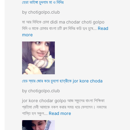
ব
হেডা ভাইঙ্গা চুদলাম মা ও দিদির
ক্স
থে
ক
by chotigolpo.club
কে
রা
সু
মা আর দিদিকে চোদা didi ma chodar choti golpo
ন্দ
দিদি ও মাকে চোদার বাংলা চটি গল্প দিদির কচি দুধ চুষে…
Read
রী
:
more
M
হে
a
ডা
d
ভা
a
ই
m
ঙ্গা
কে
চু
চু
দ
হেড স্যার জোর করে চুদলো ছাত্রীকে jor kore choda
দ
লা
লা
by chotigolpo.club
ম
ম
মা
jor kore chodar golpo আজ স্কুলের বাংলা শিক্ষিকা
ও
প্রতিমা দেবী আমাকে নকল করার সময় ধরে ফেললেন। নকলের
দি
:
শাস্তি হল স্কুল…
Read more
দি
হে
র
ড