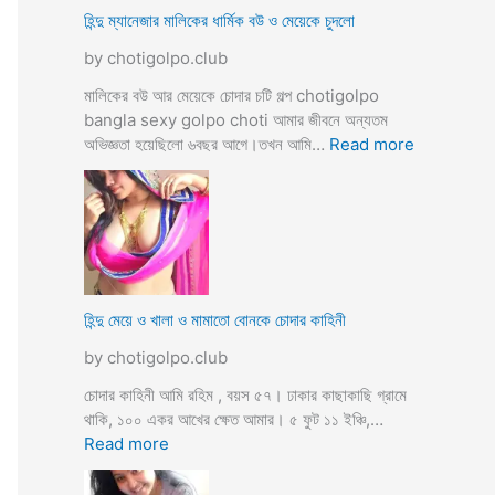
ভি
হিন্দু ম্যানেজার মালিকের ধার্মিক বউ ও মেয়েকে চুদলো
চা
by chotigolpo.club
র
চ
মালিকের বউ আর মেয়েকে চোদার চটি গল্প chotigolpo
টি
bangla sexy golpo choti আমার জীবনে অন্যতম
গ
:
অভিজ্ঞতা হয়েছিলো ৬বছর আগে।তখন আমি…
Read more
ল্প
হি
ন্দু
ম্যা
নে
জা
র
মা
হিন্দু মেয়ে ও খালা ও মামাতো বোনকে চোদার কাহিনী
লি
by chotigolpo.club
কে
র
চোদার কাহিনী আমি রহিম , বয়স ৫৭। ঢাকার কাছাকাছি গ্রামে
ধা
থাকি, ১০০ একর আখের ক্ষেত আমার। ৫ ফুট ১১ ইঞ্চি,…
র্মি
:
Read more
ক
হি
ব
ন্দু