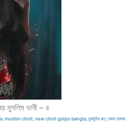
য় মুসলিম ভাবী – ৪
du muslim choti
,
new choti golpo bangla
,
চুদাচুদির গল্প
,
ভোদা চোদার