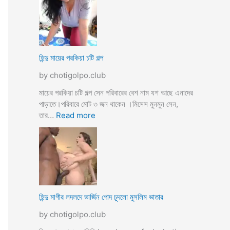
উ
মে
ও
য়ে
মে
ও
য়ে
খা
কে
লা
হিন্দু মায়ের পরকিয়া চটি গল্প
চু
ও
দ
by chotigolpo.club
মা
লো
মা
মায়ের পরকিয়া চটি গল্প সেন পরিবারের বেশ নাম যশ আছে এনাদের
তো
পাড়াতে।পরিবারে মোট ৩ জন থাকেন ।মিসেস মুনমুন সেন,
বো
:
তার…
Read more
ন
হি
কে
ন্দু
চো
মা
দা
য়ে
র
র
কা
প
হি
র
হিন্দু মাগীর লদলদে ভার্জিন পোদ চুদলো মুসলিম ভাতার
নী
কি
by chotigolpo.club
য়া
চ