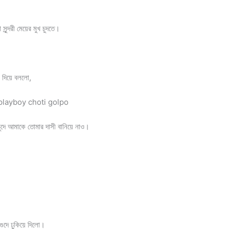
ন্দরী মেয়ের মুখ চুদতে।
ে দিয়ে বললো,
দি। playboy choti golpo
চুদে আমাকে তোমার দাসী বানিয়ে নাও।
গুদে ঢুকিয়ে দিলো।