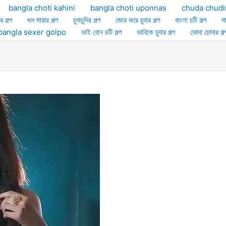
bangla choti kahini
bangla choti uponnas
chuda chudi
র গল্প
গুদ মারার গল্প
চুদাচুদির গল্প
জোর করে চুদার গল্প
বাংলা চটি গল্প
ম
ল্প bangla sexer golpo
ভাই বোন চটি গল্প
ভাবিকে চুদার গল্প
ভোদা চোদার গল্