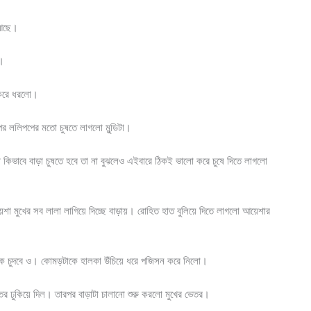
 আছে।
ও।
 করে ধরলো।
পর ললিপপের মতো চুষতে লাগলো মুন্ডিটা।
ভাবে বাড়া চুষতে হবে তা না বুঝলেও এইবারে ঠিকই ভালো করে চুষে দিতে লাগলো
া মুখের সব লালা লাগিয়ে দিচ্ছে বাড়ায়। রোহিত হাত বুলিয়ে দিতে লাগলো আয়েশার
টাকে চুদবে ও। কোমড়টাকে হালকা উঁচিয়ে ধরে পজিসন করে নিলো।
েতর ঢুকিয়ে দিল। তারপর বাড়াটা চালানো শুরু করলো মুখের ভেতর।