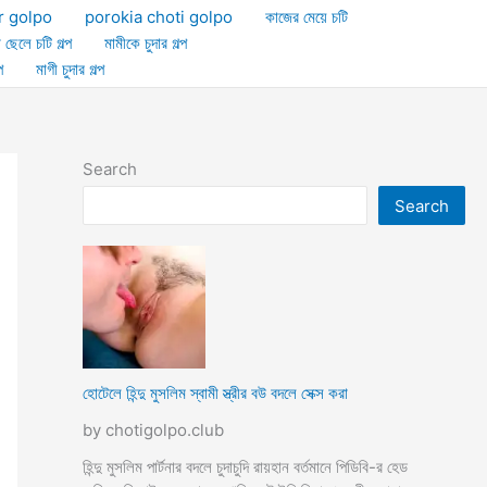
r golpo
porokia choti golpo
কাজের মেয়ে চটি
া ছেলে চটি গল্প
মামীকে চুদার গল্প
প
মাগী চুদার গল্প
Search
Search
হোটেলে হিন্দু মুসলিম স্বামী স্ত্রীর বউ বদলে সেক্স করা
by chotigolpo.club
হিন্দু মুসলিম পার্টনার বদলে চুদাচুদি রায়হান বর্তমানে পিডিবি-র হেড