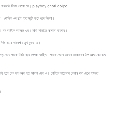
ো শুরু করতেই বিষম খেলো সে। playboy choti golpo
েল। রোহিত ওর দুই হাত মুঠো করে ধরে নিলো।
 দম আটকে আসছে ওর। মাথা নাড়াতে লাগলো বারবার।
্দয় ভাবে আয়েশার মুখ চুদছে ও।
ামড় খেয়ে আরো নির্দয় হয়ে গেলো রোহিত। আরো জোরে জোরে কয়েকবার ঠাপ মেরে বের করে
টু হলে যেন দম বন্ধ হয়ে মারাই যেত ও। রোহিত আয়েশার বেহাল দশা দেখে হাসতে
ম।