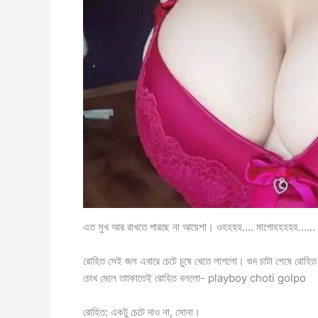
এত সুখ আর রাখতে পারছে না আয়েশা। ওহহহহ…. মাগোহহহহহ…… 
রোহিত সেই জল এবারে চেটে চুষে খেতে লাগলো। গুদ চাটা শেষে রো
চোখ মেলে তাাকাতেই রোহিত বললো- playboy choti golpo
রোহিত: একটু চেটে দাও না, সোনা।