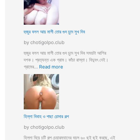
স্যা
র
জো
র
ক
হুজুর বলল আয় মাগী তোর গুদ চুদে সুখ দিব
রে
by chotigolpo.club
চু
দ
হুজুর বলল আয় মাগী তোর গুদ চুদে সুখ দিব সময়টা আশির
লো
দশক। প্রত্যন্ত এক গ্রাম। কাঁচা রাস্তা। বিদ্যুৎ নেই।
ছা
:
গ্রামের…
Read more
ত্রী
হু
কে
জু
j
র
o
ব
r
ল
k
ল
o
আ
হিল্লা বিবাহ ও পাছা চোদার গল্প
r
য়
e
by chotigolpo.club
মা
c
গী
হিল্লা বিয়ে চটি গল্প চেয়ারম্যানের বয়স ৬০ ছুই ছুই করছে, এই
h