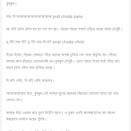
কুমকুম।
লাভ মি আআআআআআআআআআ pod choda panu
ঘর ভর্তি চটাস চটাস হুপ হুপ থপ থপ শব্দ। মায়ের পাছায় সপাটে চড়িয়ে যাচ্ছে কাব্য চৌধুরী।
ডু ইউ লাভ মি? ডু ইউ লাভ মি মা? anal choda choti
ইয়েস ইয়েস, নিজের সোমত্ত গাঁড়ে ছেলের সসেজ ঢুকিয়ে যেন পাকা রাঁধুনির মত পোঁদের
মসলায় জলে রাঁধছেন চোদনখানকি ডাঃ কুমকুম চৌধুরী। ছেলে সমানে উনার ফর্শা গাঁড়ে হাত
বদলে চটাস চটাস করে ঠাপিয়ে যাচ্ছে।
বি মাই লেডি, বি মাই লেডি ফরেভার।
আআআআআহ বাবা, কুমকুম এই অসহ্য সুখের জ্বালায় বিছানায় নেতানো লতার মত পড়ে
গেলেন যেন।
কাব্যর বাঁড়া এরকম করে ফুলে উঠেনি আগে। ও বুঝল এখনি জলোচ্ছ্বাসের মত মালের
উচ্ছ্বাসে ভাসাবে মায়ের পুটকি।