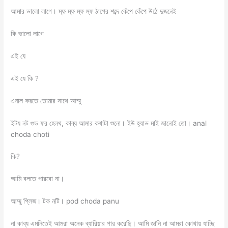
আমার ভালো লাগে। ম্ফ ম্ফ ম্ফ ম্ফ ঠাপের শব্দে কেঁপে কেঁপে উঠে দুজনেই
কি ভালো লাগে
এই যে
এই যে কি ?
এনাল করতে তোমার সাথে আম্মু
ইটয নট গুড ফর হেলথ, কাব্য আমার কথাটা শুনো। ইউ হ্যাভ মাই জানোই তো। anal
choda choti
কি?
আমি বলতে পারবো না।
আম্মু প্লিজ। টক নটি। pod choda panu
না কাব্য এমনিতেই আমরা অনেক ব্যারিয়ার পার করেছি। আমি জানি না আমরা কোথায় যাচ্ছি