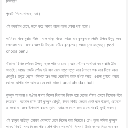
কিভাবে?
পুরোটা গিলে খেয়েছো তো।
এই বদমাইশ ছেলে, মাকে করে আবার বাজে বাজে কোথা বলা হচ্ছে।
আমি তোমাকে ঘুরায় দিচ্ছি। বলে কাব্য মায়ের কোমর ধরে কুমকুমকে পেটের উপরে উপুড় করে
শোওয়ায় দেয়। মাথার অংশ টা বিছানার বাইরে কুমকুমের। খোলা চুলে আলুথালু। pod
choda panu
বাঁকানো বিশাল পোঁদের উপড়ে ছেলে পজিশন নেয়া। আর পোঁদের গর্তেতো ধন বাবাজি ঠাঁসা
আছেই। মায়ের চামকি পোঁদে দুই হাত রেখে হুপুত হুপুত করে ঠাপানো শুরু করে দিলো কাব্য
চৌধুরী। দুপুরে প্রোন পজিশনে অল্প সময় পেয়েছিল মাকে মথিত করার, এখনো বুঝতে পারছে
ধোনের আগায় মাল আসতে ঢের দেরি আছে। anal choda choti
কুমকুম আবারো ৪ ঘণ্টার মাথায় নিজের বিছানায় পিনড হয়ে ছেলের বাঁড়ার তোলে নিজেকে সঁপে
দিয়েছেন। হরমোন রানিং হাই কুমকুম চৌধুরী, উনার মাথার ভেতরে কেউ বলে উঠলো, ছেলেকে
না করো না, ওকে উপভোগ করতে দ্যাও, তোমাকে ভোগ করে ও তোমাকেই সুখই করবে।
এই দুষ্কর দায়িত্ব তোমার সোমত্ত ছেলে নিজের করে নিয়েছে। চোখ বুজে অভিজ্ঞ কুমকুম
আরও কিছুটা সময় নিজের পাছায় ঠাপ খাবার প্রস্তুতি নিলেন। উনার গুদেও নিয়ম করে রস