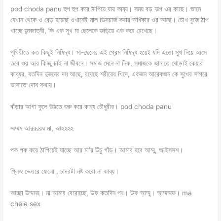
pod choda panu হুপ হুপ করে ঠাপিয়ে যায় কাব্য। সময় বড় অল্প ওর কাছে। জানে
যেখান থেকে ও বেড় হয়েছে ওখানেই মাল ডিসচার্জ করার অধিকার ওর আছে। চোখ বুজে ঠাপ
খাচ্ছে জন্মদাত্রী, কি এক সুখ মা ছেলেকে জড়িয়ে এক করে রেখেছে।
পৃথিবীতে কত কিছুই নিষিদ্ধ। মা-ছেলের এই প্রেম নিষিদ্ধ হয়েই যদি এতো সুখ নিয়ে আসে
তবে ওর আর কিচ্ছু চাই না জীবনে। সমাজ মেনে না নিক, সমাজকে জানাতে থোড়াই কেয়ার
কাব্যর, যতদিন দুজনের দম আছে, রয়েছে শরীরের খিদে, একজন আরেকজন কে সুখের সাগরে
ভাসাতে দোষ কথায়।
বাঁড়ার আগা ফুলে উঠতে শুরু করে কাব্য চৌধুরীর। pod choda panu
ম্মম্মম আররররঘ মা, আহহহহ
পক পক করে ঠাপিয়েই যাচ্ছে আর মা’র উঁচু গাঁড়। আমার হবে আম্মু, আইসসশ।
প্লিজ ভেতরে ফেলো , চাদরটা নষ্ট করো না কাব্য।
আচ্ছা উম্মমহ। মা আমার বেরোচ্ছে, উফ কতদিন পর। উফ আম্মু। আম্মম্মফ। ma
chele sex