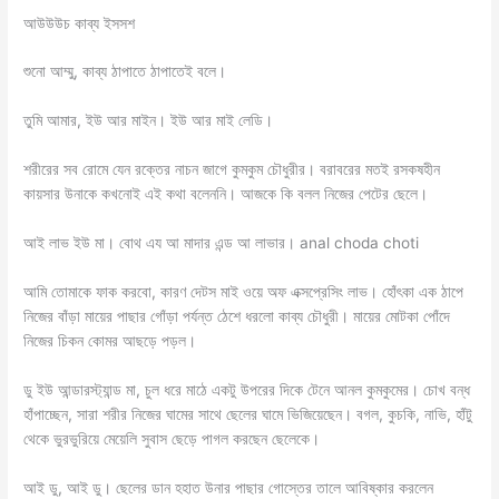
আউউউচ কাব্য ইসসশ
শুনো আম্মু, কাব্য ঠাপাতে ঠাপাতেই বলে।
তুমি আমার, ইউ আর মাইন। ইউ আর মাই লেডি।
শরীরের সব রোমে যেন রক্তের নাচন জাগে কুমকুম চৌধুরীর। বরাবরের মতই রসকষহীন
কায়সার উনাকে কখনোই এই কথা বলেননি। আজকে কি বলল নিজের পেটের ছেলে।
আই লাভ ইউ মা। বোথ এয আ মাদার এন্ড আ লাভার। anal choda choti
আমি তোমাকে ফাক করবো, কারণ দেটস মাই ওয়ে অফ এক্সপ্রেসিং লাভ। হোঁৎকা এক ঠাপে
নিজের বাঁড়া মায়ের পাছার গোঁড়া পর্যন্ত ঠেশে ধরলো কাব্য চৌধুরী। মায়ের মোটকা পোঁদে
নিজের চিকন কোমর আছড়ে পড়ল।
ডু ইউ আন্ডারস্ট্যান্ড মা, চুল ধরে মাঠে একটু উপরের দিকে টেনে আনল কুমকুমের। চোখ বন্ধ
হাঁপাচ্ছেন, সারা শরীর নিজের ঘামের সাথে ছেলের ঘামে ভিজিয়েছেন। বগল, কুচকি, নাভি, হাঁটু
থেকে ভুরভুরিয়ে মেয়েলি সুবাস ছেড়ে পাগল করছেন ছেলেকে।
আই ডু, আই ডু। ছেলের ডান হহাত উনার পাছার গোস্তের তালে আবিষ্কার করলেন