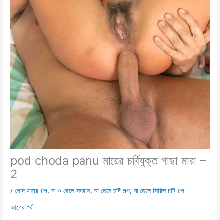
pod choda panu মায়ের চর্বিযুক্ত পাছা মারা –
2
/
পোদ মারার গল্প
,
মা ও ছেলে সহবাস
,
মা ছেলে চটি গল্প
,
মা ছেলে সিরিজ চটি গল্প
আগের পর্ব