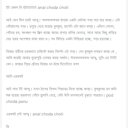
ইট মেকস মি হট!!!!!!!!! anal choda choti
আই কেন ফিল দ্যাট আম্মু। ম্মম্মম্মম্মম্মম্মম হাল্কা একটা বোটকা গন্ধ পায় ঘরে কাব্য। এটা
পোঁদঠাপের গন্ধ। দুপুরে খেয়ে শুয়েছে কুমকুম, হাগেনি এটা জানে কাব্য। এদিলে লোশন,
পোঁদের রস, মদনজল সব মিক্স খাচ্ছে মায়ের হাগার নালির ভেতরে, সাথে আছে কিছু বাহিরে
বেড় হবার অপেক্ষায় থাকা কাচা গু। সব মিলিয়ে একটা বিক্রিয়া হচ্ছে, গন্ধ ছড়াচ্ছে।
নিজের নারীকে চরমভাবে ডমিনেট করার নিদর্শন এই গন্ধ। যেন কুমকুম বলছেন কাব্য কে ,
আমি করেছি আমায় পুরোপুরি তোমার কাছে সমর্থন। উফফফফফফফ আম্মু, তুমি এত টাইট
কেন। কাব্যর প্রিয় ছেঁদায় নিজের ধন গুঁজে দিতেদিতে বলল
আমি এরকমই
আই লাভ ইট আম্মু। তখন ঠাপের ফিফথ গিয়ারের দিকে যাচ্ছে কাব্য। কুমকুমের রস কাটা
শুরু হয়েছে ক্রমাগত পোঁদে হান্দানি খেয়ে, সেটা উনি ভালভাবেই বুঝতে পারছেন। pod
choda panu
এরকমই চাই আম্মু। anal choda choti
কি