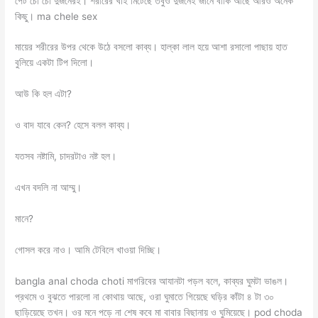
পেট চোঁ চোঁ দুজনেরই। শরীরের খাই মিটেছে তবুও দুজনেই জানে বাকি আছে আরও অনেক
কিছু। ma chele sex
মায়ের শরীরের উপর থেকে উঠে বসলো কাব্য। হাল্কা লাল হয়ে আশা রসালো পাছায় হাত
বুলিয়ে একটা টিপ দিলো।
আউ কি হল এটা?
ও বাদ যাবে কেন? হেসে বলল কাব্য।
যতসব নষ্টামি, চাদরটাও নষ্ট হল।
এখন বদলি না আম্মু।
মানে?
গোসল করে নাও। আমি টেবিলে খাওয়া দিচ্ছি।
bangla anal choda choti মাগরিবের আযানটা পড়ল বলে, কাব্যর ঘুমটা ভাঙল।
প্রথমে ও বুঝতে পারলো না কোথায় আছে, ওরা ঘুমাতে গিয়েছে ঘড়ির কাঁটা ৪ টা ৩০
ছাড়িয়েছে তখন। ওর মনে পড়ে না শেষ কবে মা বাবার বিছানায় ও ঘুমিয়েছে। pod choda