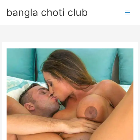
Skip
bangla choti club
to
content