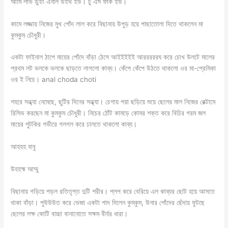
আমি লাভ ডুইং এনাল উইথ ইউ। টু এস ফাক ইউ।
কামে লজ্জায় নিজের মুখ পোঁদ লাল করে বিছানায় উপুড় হয়ে পাছাতোলা দিতে থাকলেন মা
কুমকুম চৌধুরী।
একটা ফাইনাল ঠাপে মায়ের পোঁদে বাঁড়া ঠেসে আইইইইই আরররররঘ করে চোখ উলটে মালের
প্রথম লট ভলকে ভলকে ছাড়তে লাগলো কাব্য। কেঁপে কেঁপে উঠতে থাকলো ওর মা-প্রেমিকা
ওর ই নিচে। anal choda choti
শহরে সন্ধ্যা নেমেছে, ছুটির দিনের সন্ধ্যা। চেগায় পয়া ছড়িয়ে শুয়ে ছেলের মাল নিজের রেক্টামে
রিসিভ করছেন মা কুমকুম চৌধুরী। নিচের ঠোঁট কামড়ে কোমর শক্ত করে বিচির গরম জল
মায়ের পুটকির গভীরে গলগল করে ঢালতে থাকলো কাব্য।
আহহহ বাবু
উহহহ্ম আম্মু
বিছানায় গড়িয়ে পড়ল রতিতৃপ্ত দুটি শরীর। প্লপ করে বেরিয়ে এল কাব্যর ছোট হয়ে আসতে
থাকা বাঁড়া। পুউউউত করে ভেজা একটা পাদ দিলেন কুমকুম, উনার পোঁদের ছেঁদায় ফুটছে
ছেলের লক্ষ কোটি বাচ্চা বানানোতে সক্ষম বীর্যর ধারা।