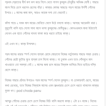
প্রথম স্রোতের বীর্য কপ কপ করে গিলে খেতে লাগল কুমকুম চৌধুরীর অভিজ্ঞ যোনী। পাছার
মাংস দিয়ে চেপে ধরলেন ছেলের বাঁড়া। কাব্যর কোমর আছড়ে পড়ল মায়ের উর্বশী পোঁদের
উপরে। ১ মাসের জমা মাল, আরও কয়েক দলা তো বেরবেই।
কাঁপা পায়ে ২ দমক মাল মায়ের যোনিতে ফেলে উঠে বসলো কাব্য। আসছে আরেকটা ধারা।
মুহূর্তেই খালি হয়ে গেলো সাদা মালে ভাসা কুমকুমের যোনীকুঞ্জ। কোনওরকমে মাথা উঠাতেই
দেখেন এক হাতে পোঁদের দাবনা ফাকা করে ধরতে চাইছে কাব্য।
এই এখন না। কাব্য উম্মম্মম।
গরম মালের ধারার স্পর্শ পেলেন হাল্কা রোমে মোড়ানো নিজের বর্তুলাকার পাছার লম্বা চেরায়।
পোঁদের ছোট্ট ফুটোর মুখে হাল্কা চাপ দিলো কাব্য। না ঢুকাক এখন তবে পোঁদমুখে মাল
খাওয়াতে তো সমস্যা নেই। ১ মাসের জমা রসে মায়ের নিম্নাঙ্গ ভাসিয়ে দিতে ছাইয়ে দস্যি
ছেলে কাব্য।
নিজের পাছার ছেঁদার উপরেও গরম মালের স্পর্শ পেলেন কুমকুম। না ঢোকায়নাই ছেলে, মায়ের
কথা রেখেছে, তবে নিজের নিম্নাঙ্গে মালের এমন ফল্গুধারায় চেপে চেপে ধরতে থাকলেন কাব্যর
যুবক ধন। pod choda panu
আম্মুর পোঁদের চেরায় চেপে চেপে নিজের বিচি খালি করলো কাব্য। ২টা ৪৭ বাজে। খিদেয়