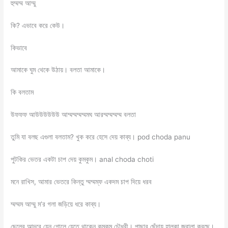
হুম্মম্ম আম্মু
কি? এভাবে করে কেউ।
কিভাবে
আমাকে ঘুম থেকে উঠায়। বলতা আমাকে।
কি বলতাম
উফফফ আউউউউউউ আম্মম্মম্মম্মমঘ আরম্মম্মম্মম্ম বলতা
তুমি যা বলছ এগুলা বলতাম? খুক করে হেসে দেয় কাব্য। pod choda panu
পুটকির ভেতর একটা চাপ দেয় কুমকুম। anal choda choti
মনে রাখিস, আমার ভেতরে কিন্তু ম্মম্মম্ফ একদম চাপ দিয়ে ধরব
ম্মম্মম আম্মু ম’র গলা জড়িয়ে ধরে কাব্য।
ছেলের আদরে যেন গোলে যেতে থাকেন কুমকুম চৌধুরী। পাছার ছেঁদায় হাল্কা জ্বালা করছে।