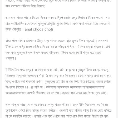
পারছেন, উনার পাছার মাংস ভেদ করে ঢুকে যাচ্ছে একটা পিছলা চামড়ার ডাণ্ডা। কাব্যর দুই
হাত ততক্ষণে পজিশন নিয়ে নিয়েছে।
ডান হাত মায়ের পাছার নিচের দিকের দাবনায় গ্রিপ নেয়ার জন্য বিছানার দিকের অংশে। বাম
হাত অটোমেটিক চলে গেলো কুমকুম চৌধুরীর মুখের উপর। এখন কথা শুনতে ইচ্ছে কড়ছে না
কাব্য চৌধুরীর। anal choda choti
রাতে পায়ে মাখার লোশনের তীব্র গন্ধ পেলেন ছেলের হাত মুখের উপর পড়তেই। ততক্ষণে
ইঞ্চি দুয়েক দস্যি ছেলে সেঁধিয়ে দিয়েছে মায়ের গাঁড়ের গলিতে। ঠাপের মাত্রা বাড়ছে। চোখ
বন্ধ করে কুমকুম উম্মম্ম উম্মম্ম করতে থাকলেন। উনার দুধের বোঁটা শক্ত হয়ে যেতে
থাকলো।
মিনিটখানিক পড়ে দৃশ্য। বাথরোবের খবর নাই, ওটা কাব্য আর কুমকুম মিলে হাচড়ে পাছড়ে
নিজেদের মধ্যেকার একমাত্র বাঁধা হিসেবে বেড় করে দিয়েছেন। যেখানে কাব্য মাথা রেখে শুয়ে
ছিল, ওখানে দলা পাকানো এখন। কুমকুমের দুই হাত মাথার উপর উঠে গিয়েছে, জোরে জোরে
নিঃশ্বাস নিচ্ছেন ৪৪ এর মাদি মা। উউম্মম্ফ হাউম্মম্মফ আউম্মম্মম আআআআআআআ
আআআআআআম মেয়েলি শীৎকারে ঘর গম গম। ছেলের হাত এখন আর উনার মুখে নেই।
এক আঙ্গুলে আচ্ছাসে কামড় খেয়েছে কাব্য মায়ের দাঁতের। তখন ইঞ্চি তিনেকের মত নিজের
ফ্ল্যাগপোল পোঁতা ছিল আম্মুর গাঁড়ের গভীরে। এরপরই হাত নামিয়ে কাব্য ঠাপের জোর কমিয়ে
মা’কে বস্ত্রহীন করেছে। পুনরায় এক হাত পোঁদে আর আরেখাত দিয়ে মায়ের বিশাল দুই বুক