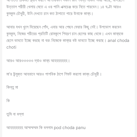
উত্তাল শরীরী খেলায় মেতে এ ওর পানি এক্সচেঞ্জ করে নিতে পারবেন। ১৪ ঘণ্টা আরও
কুমকুম চৌধুরী, উনি দেখতে চান কত ঠাপাতে পারে উনাকে কাব্য।
আবার যখন খুলে দিয়েছেন পোঁদ, এবার আর পেছন ফেরার কিছু নেই। উপভোগ করবেন
কুমকুম, নিজের শরীরের প্রতিটি রোমকূপে শিহরণ চান ছেলের কাছ থেকে। এখন কাব্যকে
ছেলে ভাবতে ইচ্ছে করছে না বরং নিজেকে কাব্যর বউ ভাবতে ইচ্ছে করছে। anal choda
choti
আরও আরওওওওও দ্যাও কাব্য আহহহহহহহ।
মা’র উন্মুক্ত আহবানে আরও পাশবিক ঠাপে শিফট করলো কাব্য চৌধুরী।
কিন্তু মা
কি
তুমি না বল্লা
আহহহহহহহ আম্মম্মম্মম কি বললাম pod choda panu