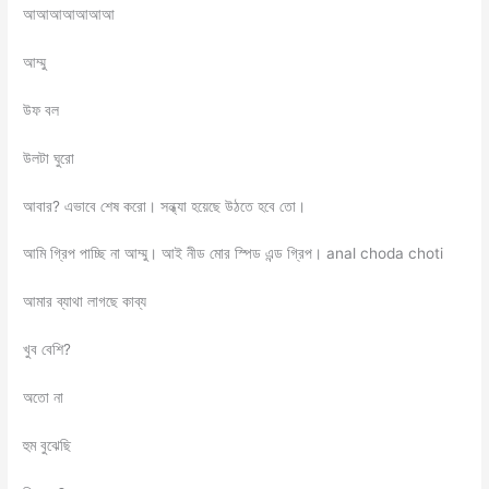
আআআআআআআ
আম্মু
উফ বল
উলটা ঘুরো
আবার? এভাবে শেষ করো। সন্ধ্যা হয়েছে উঠতে হবে তো।
আমি গ্রিপ পাচ্ছি না আম্মু। আই নীড মোর স্পিড এন্ড গ্রিপ। anal choda choti
আমার ব্যাথা লাগছে কাব্য
খুব বেশি?
অতো না
হুম বুঝেছি