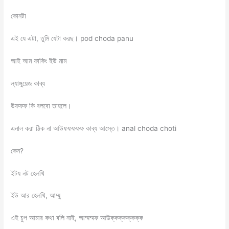
কোনটা
এই যে এটা, তুমি যেটা করছ। pod choda panu
আই আম ফাকিং ইউ মাম
ল্যাঙ্গুয়েজ কাব্য
উফফফ কি বলবো তাহলে।
এনাল করা ঠিক না আউফফফফফ কাব্য আস্তে। anal choda choti
কেন?
ইটয নট হেলথি
ইউ আর হেলথি, আম্মু
এই চুপ আমার কথা বলি নাই, আম্মম্মফ আউক্কক্কক্কক্ক