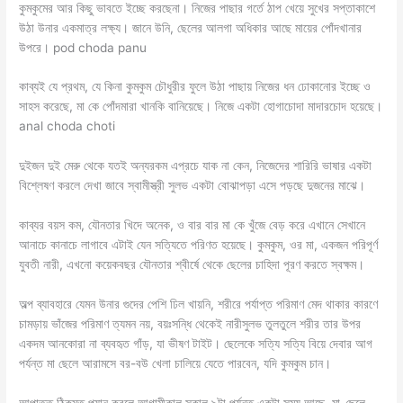
কুমকুমের আর কিছু ভাবতে ইচ্ছে করছেনা। নিজের পাছার গর্তে ঠাপ খেয়ে সুখের সপ্তাকাশে
উঠা উনার একমাত্র লক্ষ্য। জানে উনি, ছেলের আলগা অধিকার আছে মায়ের পোঁদখানার
উপরে। pod choda panu
কাব্যই যে প্রথম, যে কিনা কুমকুম চৌধুরীর ফুলে উঠা পাছায় নিজের ধন ঢোকানোর ইচ্ছে ও
সাহস করেছে, মা কে পোঁদমারা খানকি বানিয়েছে। নিজে একটা হোগাচোদা মাদারচোদ হয়েছে।
anal choda choti
দুইজন দুই মেরু থেকে যতই অন্যরকম এপ্রচে যাক না কেন, নিজেদের শারিরি ভাষার একটা
বিশ্লেষণ করলে দেখা জাবে স্বামীস্ত্রী সুলভ একটা বোঝাপড়া এসে পড়ছে দুজনের মাঝে।
কাব্যর বয়স কম, যৌনতার খিদে অনেক, ও বার বার মা কে খুঁজে বেড় করে এখানে সেখানে
আনাচে কানাচে লাগাবে এটাই যেন সত্যিতে পরিণত হয়েছে। কুমকুম, ওর মা, একজন পরিপূর্ণ
যুবতী নারী, এখনো কয়েকবছর যৌনতার শ্বীর্ষে থেকে ছেলের চাহিদা পূরণ করতে স্বক্ষম।
অল্প ব্যাবহারে যেমন উনার গুদের পেশি ঢিল খায়নি, শরীরে পর্যাপ্ত পরিমাণ মেদ থাকার কারণে
চামড়ায় ভাঁজের পরিমাণ ত্যমন নয়, বয়ঃসন্ধি থেকেই নারীসুলভ তুলতুলে শরীর তার উপর
একদম আনকোরা না ব্যবহৃত গাঁড়, যা ভীষণ টাইট। ছেলেকে সত্যি সত্যি বিয়ে দেবার আগ
পর্যন্ত মা ছেলে আরামসে বর-বউ খেলা চালিয়ে যেতে পারবেন, যদি কুমকুম চান।
আপাতত ঠিকমত প্ল্যান করলে আগামীকাল সকাল ৯টা পর্যন্ত একটা সময় আছে, মা-ছেলে