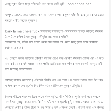
একটু শ্বাস নিলো সদ্য পোঁদকেলি করা অসম বয়সী জুটি। pod choda panu
আপুকে আজকে রাতে আসতে মানা করে দ্যাও। পাছার ফুটো আঁটসাঁট করে কন্ট্রাকশন করতে
করতে এটাই শুনলেন কুমকুম।
bangla ma chele fuck উম্মম্মম্মহ উম্মম্মহ অওফফফফফফ আহহহ আহহহা উফফফ
ঠাপে ঠাপে কেঁপে উঠছে কুমকুম চৌধুরীর ৪৪ বছরের শরীরটা।
অনেকদিন পর, সঠিক করে বললে প্রায় মাস ছয়েক পর একটা কিছু ঢুকল উনার কামানো
ভোদার ভেতরে।
৫৫ পেরনো স্বামী কাইসার চৌধুরীর ব্যাবসা রেখে সময় কোথায় উত্তাল যৌবনা বৌ এর সাথে
রাত কাটানোর। দুই বাচ্চার মা এর প্রতি এমনিতেও বছর পাঁচেক আগ থেকেই আগ্রহ নাই
হয়ে গিয়েছে ভদ্রলোকের।
কাজেই ব্যাস্ত আপাতত। এটাকেই নিয়তি ধরে এক মেয়ে এক ছেলের সংসার করে দিন পাড়
হচ্ছিল এক কালের তুখোঁড় বিতার্কিক বর্তমান চিকিৎসক কুমকুম চৌধুরীর।
নিজের শরীরের প্রবেশদ্বারের ভাঁজে ভাঁজে লুকিয়ে থাকা শিহরিত সুখের কথা ভুলে ভাবতে
বসেছিলেন কুমকুম।ডান হাতে রিনরিনে দুটি পাতলা স্বর্ণের চুড়ি। খামচে ধরলেন বেড সাইড
টেবিলের কোনা। তীব্র ঠাপে কাঁপছে উনার ৫ ফুট ৩ ইঞ্চির দেহটা। পাতলা সাদা এক চাদরের