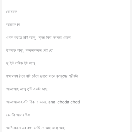
তোমাকে
আমাকে কি
এনাল করতে চাই আম্মু, প্লিজ দিবা সবসময় বোলো
উফফফ কাব্য, ম্মম্মম্মম্মম্মম্ম দেই তো
ডু ইউ লাইক ইট আম্মু
হুম্মম্মম্মম ঠাপে খাট কেঁপে দুলতে থাকে কুমকুমের শরীরটা
আআআহ আম্মু তুমি একটা জাদু
আআআআহ এটা ঠিক না কাব্য. anal choda choti
কোনটা আবার উফ
আমি এনাল এর কথা বলছি না আহ আহা আহ