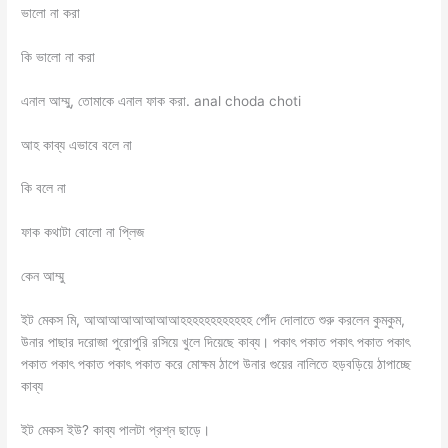
ভালো না করা
কি ভালো না করা
এনাল আম্মু, তোমাকে এনাল ফাক করা. anal choda choti
আহ কাব্য এভাবে বলে না
কি বলে না
ফাক কথাটা বোলো না প্লিজ
কেন আম্মু
ইট মেকস মি, আআআআআআআআহহহহহহহহহহহহ পোঁদ দোলাতে শুরু করলেন কুমকুম,
উনার পাছার দরোজা পুরোপুরি রসিয়ে খুলে দিয়েছে কাব্য। পকাৎ পকাত পকাৎ পকাত পকাৎ
পকাত পকাৎ পকাত পকাৎ পকাত করে মোক্ষম ঠাপে উনার গুয়ের নালিতে হড়বড়িয়ে ঠাপাচ্ছে
কাব্য
ইট মেকস ইউ? কাব্য পালটা প্রশ্ন ছাড়ে।