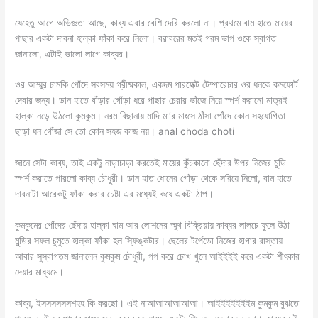
যেহেতু আগে অভিজ্ঞতা আছে, কাব্য এবার বেশি দেরি করলো না। প্রথমে বাম হাতে মায়ের
পাছার একটা দাবনা হাল্কা ফাঁকা করে নিলো। বরাবরের মতই গরম ভাপ ওকে স্বাগত
জানালো, এটাই ভালো লাগে কাব্যর।
ওর আম্মুর চামকি পোঁদে সবসময় গ্রীষ্মকাল, একদম পারফেক্ট টেম্পারেচার ওর ধনকে কমফোর্ট
দেবার জন্য। ডান হাতে বাঁড়ার গোঁড়া ধরে পাছার চেরার ভাঁজে নিয়ে স্পর্শ করানো মাত্রই
হাল্কা নড়ে উঠলো কুমকুম। নরম বিছানায় মাদি মা’র মাংসে ঠাঁসা পোঁদে কোন সহযোগিতা
ছাড়া ধন গোঁজা সে তো কোন সহজ কাজ নয়। anal choda choti
জানে সেটা কাব্য, তাই একটু নাড়াচাড়া করতেই মায়ের কুঁচকানো ছেঁদার উপর নিজের মুন্ডি
স্পর্শ করাতে পারলো কাব্য চৌধুরী। ডান হাত ধোনের গোঁড়া থেকে সরিয়ে নিলো, বাম হাতে
দাবনাটা আরেকটু ফাঁকা করার চেষ্টা এর মধ্যেই কষে একটা ঠাপ।
কুমকুমের পোঁদের ছেঁদায় হাল্কা ঘাম আর লোশনের স্মুথ বিক্রিয়ায় কাব্যর লালচে ফুলে উঠা
মুন্ডির সফল চুমুতে হাল্কা ফাঁকা হল স্ফিঙ্কটার। ছেলের টর্পেডো নিজের হাগার রাস্তায়
আবার সুস্বাগতম জানালেন কুমকুম চৌধুরী, পপ করে চোখ খুলে আইইইই করে একটা শীৎকার
দেয়ার মাধ্যমে।
কাব্য, ইসসসসসসশহহ কি করছো। এই নাআআআআআআ। আইইইইইইইম কুমকুম বুঝতে