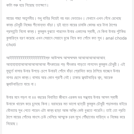
কাটা শুরু হয়ে গিয়েছে ততক্ষণে।
মায়ের পাছা অতুলনীয়। শুধু বাহির দিয়েই নয় বরং ভেতরেও। যেখানে এখন গেঁথে রেখেছে
কাব্য চৌধুরী নিজের পীনোন্নত বাঁড়া। দুই হাতে মায়ের চামকি কোমর ধরে টানা ঠাপের
প্রস্তুতি নিলো কাব্য। কুমকুম বুঝতে পারলেন উনার একালের স্বামী, যে কিনা উনার পুটকির
কুমারিত্ব হরণ করেছে এখন সেয়ানে সেয়ানে বুঝে নিবে কত পোঁদে কত সুখ। anal choda
choti
আইইইইইইইইইইইইইইইইইম্ফ আউম্মম্ম আম্মম্মম্মম আআআআআআআহ
আহাহাহাহাআআআআআআআ শীৎকারের পড় সীৎকার পাড়তে লাগলেন কুমকুম চৌধুরী। এই
মুহূর্তে বাসায় উনার উপড়ে চেপে উনারই পোঁদে বাঁড়া প্রোথিত করে ঠাপিয়ে যাচ্ছেন উনার
নাগর ছেলে কাব্য। বাসায় আর কোন প্রাণী নেই। ঢাকার ফ্ল্যাটবাড়ির শব্দ, আরেক
ফ্ল্যাটবাড়িতে যায়ে না।
উনার মনে পড়ল না ৪৪ বছরের বিবাহিত জীবনে এরকম ভর সন্ধ্যায় উনার আসল স্বামী
উনাকে খায়েস করে চুদেছে কিনা। বরাবরের মত ভালো ছাত্রী কুমকুম চৌধুরী পড়াশুনার বাইরে
যৌনতায় সুখ পেতে পারেন এটা কাব্য ছাড়া আজ অব্ধি কেউ বুঝতে পারেনি। তাই তো প্রতি
ঠাপে মায়ের পোঁদের মাংসে ঢেউ খেলিয়ে আম্মুকে চরম সুখে পৌঁছানোর দায়িত্ব ও নিজের করে
নিয়েছে।