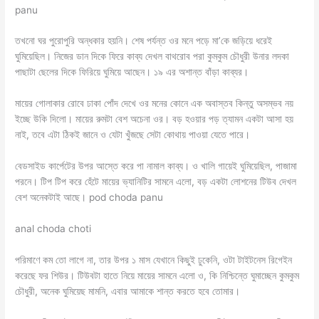
panu
তখনো ঘর পুরোপুরি অন্ধকার হয়নি। শেষ পর্যন্ত ওর মনে পড়ে মা’কে জড়িয়ে ধরেই
ঘুমিয়েছিল। নিজের ডান দিকে ফিরে কাব্য দেখল বাথরোব পরা কুমকুম চৌধুরী উনার লদকা
পাছাটা ছেলের দিকে ফিরিয়ে ঘুমিয়ে আছেন। ১৯ এর অশান্ত বাঁড়া কাব্যর।
মায়ের গোলাকার রোবে ঢাকা পোঁদ দেখে ওর মনের কোনে এক অবাস্তব কিন্তু অসম্ভব নয়
ইচ্ছে উকি দিলো। মায়ের রুমটা বেশ অচেনা ওর। বড় হওয়ার পড় ত্যামন একটা আসা হয়
নাই, তবে এটা ঠিকই জানে ও যেটা খুঁজছে সেটা কোথায় পাওয়া যেতে পারে।
বেডসাইড কার্পেটের উপর আস্তে করে পা নামাল কাব্য। ও খালি গায়েই ঘুমিয়েছিল, পাজামা
পরনে। টিপ টিপ করে হেঁটে মায়ের ভ্যানিটির সামনে এলো, বড় একটা লোশনের টিউব দেখল
বেশ অনেকটাই আছে। pod choda panu
anal choda choti
পরিমাণে কম তো লাগে না, তার উপর ১ মাস যেখানে কিছুই ঢুকেনি, ওটা টাইটনেস রিগেইন
করেছে ফর শিউর। টিউবটা হাতে নিয়ে মায়ের সামনে এলো ও, কি নিশ্চিন্তে ঘুমাচ্ছেন কুমকুম
চৌধুরী, অনেক ঘুমিয়েছ মামনি, এবার আমাকে শান্ত করতে হবে তোমার।