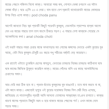
মায়ের পেছনে পজিশন নিলো কাব্য। আবারো সময় কম, লোশনে ভেজা চপচপে ওর সটান
সোজা বাঁড়া। ঘরে এ/সি ২৩ এ দেয়া। বাম হাতে বেশ দ্রুতই বাথোরোবটা মায়ের কোমরের
উপর নিয়ে এলো কাব্য। pod choda panu
আগেই জানতো নিচে ব্রা প্যানটি কিছুই পরেননি কুমকুম, বেডসাইড ল্যাম্পের হাল্কা আলো
যেন ওর মায়ের পাছার তাল তাল মাংসে ঠিকরে পড়ল। এ পাছার নেশা কাব্যকে পেয়েছে সে
অনেকদিনের কথা। anal choda choti
ওই ভরাট পাছার লম্বা চেরার মাঝে নলখাগড়ার মত লোমের জঙ্গলের ভেতরে একটা কুয়োর মুখ
আছে, যেটা দিয়ে কুমকুম চৌধুরী ৪৪ বছরে শুধু শরীরের বর্জ্যই বেড় করেছেন।
এক রাতেই ওটাতে ঢুকেছিল ছেলের মাস্তুল, ভেতরের চামড়ায় নিজের চামড়ার কাঠিখানা ঘষে
ঘষে কামের জিনিকে উন্মুক্ত করেছিল কাব্য। মায়ের পোঁদের নালি ওর কাছে আলাউদ্দিনের
চেরাগের সমান।
আর দেরি করা ঠিক হবে না। প্রথম গুঁতোয় কুমকুমের ঘুম ভাঙবেই। তবে মানা করবে না মা,
এটা জানে কাব্য। এজন্যেই দুপুরে ওই কুয়োর দরোজায় নিজের সিল মেরী দিয়ে এসেছে,
জানিয়েছে হে পাতালপুরীর প্রহরী আমি আসবো তোমাদের সাম্রাজ্যে তাণ্ডব চালাতে। কাব্যর
ধারণা মালের প্রভাবে কিছুটা নরম ও হয়ে থাকবে মায়ের পেছনের গর্ত। এখন কাজে নেমে
পড়ার সময়।