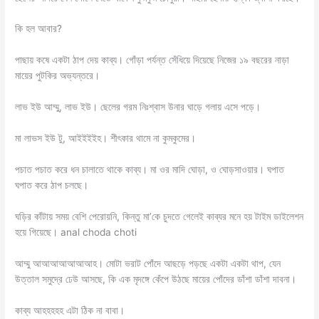
কি হল আবার?
পাছায় কষে একটা ঠাপ দেয় কাব্য। গোঁড়া পর্যন্ত সেঁধিয়ে দিয়েছে নিজের ১৯ বছরের নাড়া
মায়ের পুটকির অভ্যন্তরে।
লাভ ইউ আম্মু, লাভ ইউ। ছেলের গরম নিঃশ্বাস উনার ঘাড়ে গলায় এসে পড়ে।
মা লাভস ইউ টু, আইইইইহ। শীৎকার থামে না কুমকুমের।
পচাত পচাত করে ধন চালাতে থাকে কাব্য। মা ওর মাদি ঘোড়া, ও ঘোড়সাওয়ার। ঘপাত
ঘপাত করে ঠাপ চলছে।
ঘড়ির কাঁটায় সময় বেশি পেরোয়নি, কিন্তু মা’কে চুদতে গেলেই কাব্যর মনে হয় টাইম ডাইলেশন
হয়ে গিয়েছে। anal choda choti
আম্মু আআআআআআআহ। মোটা ভরাট পোঁদে আছড়ে পড়ছে একটা একটা থাপ, যেন
উত্তাল সমুদ্রে ঢেউ আসছে, কি এক মৃদঙ্গে কেঁপে উঠছে মায়ের পোঁদের ডাঁশা ডাঁশা দাবনা।
কাব্য আহহহহহ এটা ঠিক না বাবা।