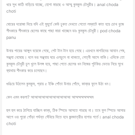
ধরে সুখ কাঠি নাড়িয়ে যাচ্ছে, হোগা মারছে ও আম্মু কুমকুম চৌধুরীর। anal choda
choti
ঘোরের দরোজা দিয়ে যদি এই মুহূর্তে কেউ ঢুকত দেখতে পেতো লম্বাটে কাত হয়ে চোখ বুজে
শীৎকারে শীৎকারে ছেলের কাছে পাছা মারা খাচ্ছেন ডাঃ কুমকুম চৌধুরী। pod choda
panu
উনার পায়ের আঙ্গুল বয়েকে গেছে, পেট টান টান হয়ে গেছে। এরখনে মাগরিবের আযান শেষ,
সন্ধ্যা নেমেছে। বলে ভর সন্ধ্যায় ঘরে এলচুলে না থাকতে, পেত্নী আসে নাকি। এদিকে তো
কুমকুম চৌধুরী চুল খুলে উলঙ্গ হয়ে, পাছা পেতে ছেলের ধন নিজের পুটকির ভেতর নিয়ে সুখে
ব্যাথায় শীৎকার করে চলেছেন।
গুঙিয়ে উঠলেন কুমকুম, প্রায় ৫ ইঞ্চি পোঁতা উনার পোঁদে, কাব্যর ফুলে উঠা ধন।
কেন এমন করলা? আআআআআআআআআআআ আম্মম্মম্মম্মম্মম্মম
হুপ হুপ করে ঠাপিয়ে যাচ্ছিল কাব্য, ঠিক স্পিডে আসতে পারছে না। তবে ফুল স্পিডে আসার
আগে ওর পুরো গোঁড়া পর্যন্ত সেঁধিয়ে দিতে হবে জন্মদাত্রীর হাগার গর্তে। anal choda
choti