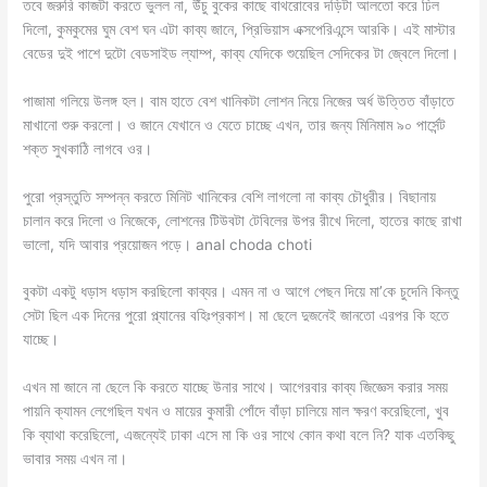
তবে জরুরি কাজটা করতে ভুলল না, উঁচু বুকের কাছে বাথরোবের দড়িটা আলতো করে ঢিল
দিলো, কুমকুমের ঘুম বেশ ঘন এটা কাব্য জানে, প্রিভিয়াস এক্সপেরিএন্সে আরকি। এই মাস্টার
বেডের দুই পাশে দুটো বেডসাইড ল্যাম্প, কাব্য যেদিকে শুয়েছিল সেদিকের টা জ্বেলে দিলো।
পাজামা গলিয়ে উলঙ্গ হল। বাম হাতে বেশ খানিকটা লোশন নিয়ে নিজের অর্ধ উত্তিত বাঁড়াতে
মাখানো শুরু করলো। ও জানে যেখানে ও যেতে চাচ্ছে এখন, তার জন্য মিনিমাম ৯০ পার্সেন্ট
শক্ত সুখকাঠি লাগবে ওর।
পুরো প্রস্তুতি সম্পন্ন করতে মিনিট খানিকের বেশি লাগলো না কাব্য চৌধুরীর। বিছানায়
চালান করে দিলো ও নিজেকে, লোশনের টিউবটা টেবিলের উপর রীখে দিলো, হাতের কাছে রাখা
ভালো, যদি আবার প্রয়োজন পড়ে। anal choda choti
বুকটা একটু ধড়াস ধড়াস করছিলো কাব্যর। এমন না ও আগে পেছন দিয়ে মা’কে চুদেনি কিন্তু
সেটা ছিল এক দিনের পুরো প্ল্যানের বহিঃপ্রকাশ। মা ছেলে দুজনেই জানতো এরপর কি হতে
যাচ্ছে।
এখন মা জানে না ছেলে কি করতে যাচ্ছে উনার সাথে। আগেরবার কাব্য জিজ্ঞেস করার সময়
পায়নি ক্যামন লেগেছিল যখন ও মায়ের কুমারী পোঁদে বাঁড়া চালিয়ে মাল ক্ষরণ করেছিলো, খুব
কি ব্যাথা করেছিলো, এজন্যেই ঢাকা এসে মা কি ওর সাথে কোন কথা বলে নি? যাক এতকিছু
ভাবার সময় এখন না।