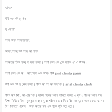
তাহলে
উই শুড নট ডু দিস
ডু হোয়াট
আহ কাব্য আহহহহহহ
ম্মম্মহ আম্মু ইউ আর আ ব্লিস
আমাদের ঠিক হচ্ছে না করা কাব্য। আই ফিল গুড এন্ড ব্যাড এট এ টাইম।
আই ফিল গুড মা। আই ফিল গুড ফাকিং ইউ pod choda panu
উই শুড নট ডু সেক্স কাব্য। ইটস নট আ মম সন থিং। anal choda choti
ইটস মাই থিং, আওয়ার থিং। কাব্য নিজের শরীর নামিয়ে মায়ের ৫ ফুট ৩ ইঞ্চির শরীর টার
উপর বিছিয়ে দিয়। কুমকুম কাব্যর পুরো শরীরের ভার নিয়ে বিছানায় ডুবে যেতে যেতে ছেলের
ঠাপ গিলতে থাকেন। কাব্য মায়ের চুল এক হাতে মুঠি করে ধরে।